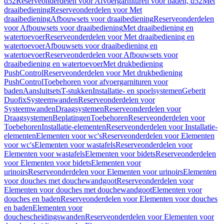
d52
Reserveonderdelen voor Afvoergarnituren voor baden, d52
Met
draaibediening
Reserveonderdelen voor Met
draaibediening
Afbouwsets voor draaibediening
Reserveonderdelen
voor Afbouwsets voor draaibediening
Met draaibediening en
watertoevoer
Reserveonderdelen voor Met draaibediening en
watertoevoer
Afbouwsets voor draaibediening en
watertoevoer
Reserveonderdelen voor Afbouwsets voor
draaibediening en watertoevoer
Met drukbediening
PushControl
Reserveonderdelen voor Met drukbediening
PushControl
Toebehoren voor afvoergarnituren voor
baden
Aansluitsets
T-stukken
Installatie- en spoelsystemen
Geberit
Duofix
Systeemwanden
Reserveonderdelen voor
Systeemwanden
Draagsystemen
Reserveonderdelen voor
Draagsystemen
Beplatingen
Toebehoren
Reserveonderdelen voor
Toebehoren
Installatie-elementen
Reserveonderdelen voor Installatie-
elementen
Elementen voor wc's
Reserveonderdelen voor Elementen
voor wc's
Elementen voor wastafels
Reserveonderdelen voor
Elementen voor wastafels
Elementen voor bidets
Reserveonderdelen
voor Elementen voor bidets
Elementen voor
urinoirs
Reserveonderdelen voor Elementen voor urinoirs
Elementen
voor douches met douchewandgoot
Reserveonderdelen voor
Elementen voor douches met douchewandgoot
Elementen voor
douches en baden
Reserveonderdelen voor Elementen voor douches
en baden
Elementen voor
douchescheidingswanden
Reserveonderdelen voor Elementen voor