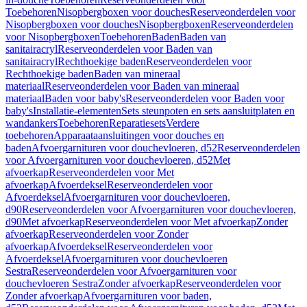
Toebehoren
Nisopbergboxen voor douches
Reserveonderdelen voor
Nisopbergboxen voor douches
Nisopbergboxen
Reserveonderdelen
voor Nisopbergboxen
Toebehoren
Baden
Baden van
sanitairacryl
Reserveonderdelen voor Baden van
sanitairacryl
Rechthoekige baden
Reserveonderdelen voor
Rechthoekige baden
Baden van mineraal
materiaal
Reserveonderdelen voor Baden van mineraal
materiaal
Baden voor baby's
Reserveonderdelen voor Baden voor
baby's
Installatie-elementen
Sets steunpoten en sets aansluitplaten en
wandankers
Toebehoren
Reparatiesets
Verdere
toebehoren
Apparaataansluitingen voor douches en
baden
Afvoergarnituren voor douchevloeren, d52
Reserveonderdelen
voor Afvoergarnituren voor douchevloeren, d52
Met
afvoerkap
Reserveonderdelen voor Met
afvoerkap
Afvoerdeksel
Reserveonderdelen voor
Afvoerdeksel
Afvoergarnituren voor douchevloeren,
d90
Reserveonderdelen voor Afvoergarnituren voor douchevloeren,
d90
Met afvoerkap
Reserveonderdelen voor Met afvoerkap
Zonder
afvoerkap
Reserveonderdelen voor Zonder
afvoerkap
Afvoerdeksel
Reserveonderdelen voor
Afvoerdeksel
Afvoergarnituren voor douchevloeren
Sestra
Reserveonderdelen voor Afvoergarnituren voor
douchevloeren Sestra
Zonder afvoerkap
Reserveonderdelen voor
Zonder afvoerkap
Afvoergarnituren voor baden,