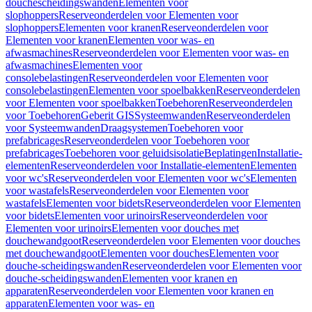
douchescheidingswanden
Elementen voor
slophoppers
Reserveonderdelen voor Elementen voor
slophoppers
Elementen voor kranen
Reserveonderdelen voor
Elementen voor kranen
Elementen voor was- en
afwasmachines
Reserveonderdelen voor Elementen voor was- en
afwasmachines
Elementen voor
consolebelastingen
Reserveonderdelen voor Elementen voor
consolebelastingen
Elementen voor spoelbakken
Reserveonderdelen
voor Elementen voor spoelbakken
Toebehoren
Reserveonderdelen
voor Toebehoren
Geberit GIS
Systeemwanden
Reserveonderdelen
voor Systeemwanden
Draagsystemen
Toebehoren voor
prefabricages
Reserveonderdelen voor Toebehoren voor
prefabricages
Toebehoren voor geluidsisolatie
Beplatingen
Installatie-
elementen
Reserveonderdelen voor Installatie-elementen
Elementen
voor wc's
Reserveonderdelen voor Elementen voor wc's
Elementen
voor wastafels
Reserveonderdelen voor Elementen voor
wastafels
Elementen voor bidets
Reserveonderdelen voor Elementen
voor bidets
Elementen voor urinoirs
Reserveonderdelen voor
Elementen voor urinoirs
Elementen voor douches met
douchewandgoot
Reserveonderdelen voor Elementen voor douches
met douchewandgoot
Elementen voor douches
Elementen voor
douche-scheidingswanden
Reserveonderdelen voor Elementen voor
douche-scheidingswanden
Elementen voor kranen en
apparaten
Reserveonderdelen voor Elementen voor kranen en
apparaten
Elementen voor was- en