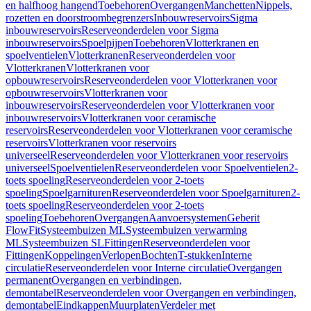
en halfhoog hangend
Toebehoren
Overgangen
Manchetten
Nippels,
rozetten en doorstroombegrenzers
Inbouwreservoirs
Sigma
inbouwreservoirs
Reserveonderdelen voor Sigma
inbouwreservoirs
Spoelpijpen
Toebehoren
Vlotterkranen en
spoelventielen
Vlotterkranen
Reserveonderdelen voor
Vlotterkranen
Vlotterkranen voor
opbouwreservoirs
Reserveonderdelen voor Vlotterkranen voor
opbouwreservoirs
Vlotterkranen voor
inbouwreservoirs
Reserveonderdelen voor Vlotterkranen voor
inbouwreservoirs
Vlotterkranen voor ceramische
reservoirs
Reserveonderdelen voor Vlotterkranen voor ceramische
reservoirs
Vlotterkranen voor reservoirs
universeel
Reserveonderdelen voor Vlotterkranen voor reservoirs
universeel
Spoelventielen
Reserveonderdelen voor Spoelventielen
2-
toets spoeling
Reserveonderdelen voor 2-toets
spoeling
Spoelgarnituren
Reserveonderdelen voor Spoelgarnituren
2-
toets spoeling
Reserveonderdelen voor 2-toets
spoeling
Toebehoren
Overgangen
Aanvoersystemen
Geberit
FlowFit
Systeembuizen ML
Systeembuizen verwarming
ML
Systeembuizen SL
Fittingen
Reserveonderdelen voor
Fittingen
Koppelingen
Verlopen
Bochten
T-stukken
Interne
circulatie
Reserveonderdelen voor Interne circulatie
Overgangen
permanent
Overgangen en verbindingen,
demontabel
Reserveonderdelen voor Overgangen en verbindingen,
demontabel
Eindkappen
Muurplaten
Verdeler met