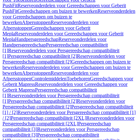
PushFit
Reserveonderdelen voor Gereedschappen voor Geberit
PushFit
Gereedschappen om buizen te bewerken
Reserveonderdelen
voor Gereedschappen om buizen te
bewerken
Afpersstoppen
Reserveonderdelen voor
Afpersstoppen
Gereedschappen voor Geberit
Mepla
Reserveonderdelen voor Gereedschappen voor Geberit
Mepla
Handpersgereedschap
Reserveonderdelen voor
Handpersgereedschap
Persgereedschap compatibiliteit
[1]
Reserveonderdelen voor Persgereedschap compatibiliteit
[1]
Persgereedschap compatibiliteit [2]
Reserveonderdelen voor
Persgereedschap compatibiliteit [2]
Gereedschappen om buizen te
bewerken
Reserveonderdelen voor Gereedschappen om buizen te
bewerken
Afpersstoppen
Reserveonderdelen voor
Afpersstoppen
Controlemiddelen
Toebehoren
Gereedschappen voor
Geberit Mapress
Reserveonderdelen voor Gereedschappen voor
Geberit Mapress
Persgereedschap compatibiliteit
[1]
Reserveonderdelen voor Persgereedschap compatibiliteit
[1]
Persgereedschap compatibiliteit [2]
Reserveonderdelen voor
Persgereedschap compatibiliteit [2]
Persgereedschap compatibiliteit
[1] / [2]
Reserveonderdelen voor Persgereedschap compatibiliteit [1]
/ [2]
Persgereedschap compatibiliteit [2XL]
Reserveonderdelen voor
Persgereedschap compatibiliteit [2XL]
Persgereedschap
compatibiliteit [3]
Reserveonderdelen voor Persgereedschap
compatibiliteit [3]
Persgereedschap compatibiliteit