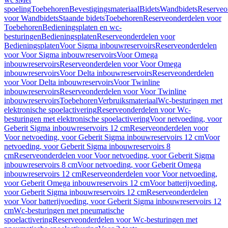
spoeling
Toebehoren
Bevestigingsmateriaal
Bidets
Wandbidets
Reserveo
voor Wandbidets
Staande bidets
Toebehoren
Reserveonderdelen voor
Toebehoren
Bedieningsplaten en wc-
besturingen
Bedieningsplaten
Reserveonderdelen voor
Bedieningsplaten
Voor Sigma inbouwreservoirs
Reserveonderdelen
voor Voor Sigma inbouwreservoirs
Voor Omega
inbouwreservoirs
Reserveonderdelen voor Voor Omega
inbouwreservoirs
Voor Delta inbouwreservoirs
Reserveonderdelen
voor Voor Delta inbouwreservoirs
Voor Twinline
inbouwreservoirs
Reserveonderdelen voor Voor Twinline
inbouwreservoirs
Toebehoren
Verbruiksmateriaal
Wc-besturingen met
elektronische spoelactivering
Reserveonderdelen voor Wc-
besturingen met elektronische spoelactivering
Voor netvoeding, voor
Geberit Sigma inbouwreservoirs 12 cm
Reserveonderdelen voor
Voor netvoeding, voor Geberit Sigma inbouwreservoirs 12 cm
Voor
netvoeding, voor Geberit Sigma inbouwreservoirs 8
cm
Reserveonderdelen voor Voor netvoeding, voor Geberit Sigma
inbouwreservoirs 8 cm
Voor netvoeding, voor Geberit Omega
inbouwreservoirs 12 cm
Reserveonderdelen voor Voor netvoeding,
voor Geberit Omega inbouwreservoirs 12 cm
Voor batterijvoeding,
voor Geberit Sigma inbouwreservoirs 12 cm
Reserveonderdelen
voor Voor batterijvoeding, voor Geberit Sigma inbouwreservoirs 12
cm
Wc-besturingen met pneumatische
spoelactivering
Reserveonderdelen voor Wc-besturingen met