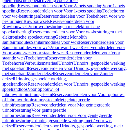
pneumatische spoelactivering
Voor 2-toets
spoeling
Reserveonderdelen voor Voor 2-toets spoeling
Voor 1-toets
spoeling
Reserveonderdelen voor Voor 1-toets spoeling
Toebehoren
voor wc-besturingen
Reserveonderdelen voor Toebehoren voor wc-
besturingen
Ruwbouwsets
Reserveonderdelen voor
Ruwbouwsets
Voor wc-besturingen met elektronische
spoelactivering
Reserveonderdelen voor Voor wc-besturingen met
elektronische spoelactivering
Geberit Monolith
sanitairmodules
Sanitairmodules voor wc's
Reserveonderdelen voor
Sanitairmodules voor wc's
Voor wand-wc's
Reserveonderdelen voor
Voor wand-wc's
Voor staande wc's
Reserveonderdelen voor Voor
staande wc's
Toebehoren
Reserveonderdelen voor
Toebehoren
Verbruiksmateriaal
Urinoirs
Urinoirs, gespoelde werking,
met spoelrand
Reserveonderdelen voor Urinoirs, gespoelde werking,
met spoelrand
Zonder deksel
Reserveonderdelen voor Zonder
deksel
Urinoirs, gespoelde werking,
spoelrandloos
Reserveonderdelen voor Urinoirs, gespoelde werking,
spoelrandloos
Voor opbouw- of
inbouwurinoirstuursysteem
Reserveonderdelen voor Voor opbouw-
of inbouwurinoirstuursysteem
Met geïntegreerde
urinoirbesturing
Reserveonderdelen voor Met geïntegreerde
urinoirbesturing
Voor geïntegreerde
urinoirbesturing
Reserveonderdelen voor Voor geïntegreerde
urinoirbesturing
Urinoirs, gespoelde werking, met / voor wc-
deksel
Reserveonderdelen voor Urinoirs, gespoelde werking, met /