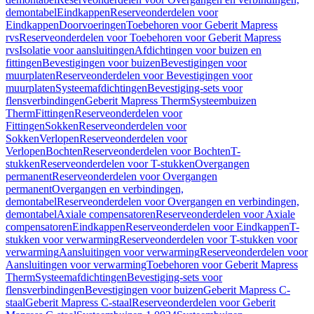
demontabel
Eindkappen
Reserveonderdelen voor
Eindkappen
Doorvoeringen
Toebehoren voor Geberit Mapress
rvs
Reserveonderdelen voor Toebehoren voor Geberit Mapress
rvs
Isolatie voor aansluitingen
Afdichtingen voor buizen en
fittingen
Bevestigingen voor buizen
Bevestigingen voor
muurplaten
Reserveonderdelen voor Bevestigingen voor
muurplaten
Systeemafdichtingen
Bevestiging-sets voor
flensverbindingen
Geberit Mapress Therm
Systeembuizen
Therm
Fittingen
Reserveonderdelen voor
Fittingen
Sokken
Reserveonderdelen voor
Sokken
Verlopen
Reserveonderdelen voor
Verlopen
Bochten
Reserveonderdelen voor Bochten
T-
stukken
Reserveonderdelen voor T-stukken
Overgangen
permanent
Reserveonderdelen voor Overgangen
permanent
Overgangen en verbindingen,
demontabel
Reserveonderdelen voor Overgangen en verbindingen,
demontabel
Axiale compensatoren
Reserveonderdelen voor Axiale
compensatoren
Eindkappen
Reserveonderdelen voor Eindkappen
T-
stukken voor verwarming
Reserveonderdelen voor T-stukken voor
verwarming
Aansluitingen voor verwarming
Reserveonderdelen voor
Aansluitingen voor verwarming
Toebehoren voor Geberit Mapress
Therm
Systeemafdichtingen
Bevestiging-sets voor
flensverbindingen
Bevestigingen voor buizen
Geberit Mapress C-
staal
Geberit Mapress C-staal
Reserveonderdelen voor Geberit