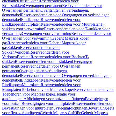
circulatie
Kruisstukken
Reserveonderdelen voor
Kruisstukken
Overgangen permanent
Reserveonderdelen voor
Overgangen permanent
Overgangen en verbindingen,
demontabel
Reserveonderdelen voor Overgangen en verbindingen,
demontabel
Eindkappen
Reserveonderdelen voor
Eindkappen
Muurplaten
Reserveonderdelen voor Muurplaten
T-
stukken voor verwarming
Reserveonderdelen voor T-stukken voor
verwarming
Overgangen voor verwarming
Reserveonderdelen voor
Overgangen voor verwarming
Geberit Mapress koper,
gas
Reserveonderdelen voor Geberit Mapress koper,
gas
Sokken
Reserveonderdelen voor
Sokken
Verlopen
Reserveonderdelen voor
Verlopen
Bochten
Reserveonderdelen voor Bochten
T-
stukken
Reserveonderdelen voor T-stukken
Overgangen
permanent
Reserveonderdelen voor Overgangen
permanent
Overgangen en verbindingen,
demontabel
Reserveonderdelen voor Overgangen en verbindingen,
demontabel
Eindkappen
Reserveonderdelen voor
Eindkappen
Muurplaten
Reserveonderdelen voor
Muurplaten
Toebehoren voor Mapress koper
Reserveonderdelen voor
Toebehoren voor Mapress koper
Isolatie voor
aansluitingen
Afdichtingen voor buizen en fittingen
Bevestigingen
voor buizen
Bevestigingen voor muurplaten
Reserveonderdelen voor
Bevestigingen voor muurplaten
Systeemafdichtingen
Bevestiging-sets
voor flensverbindingen
Geberit Mapress CuNiFe
Geberit Mapress