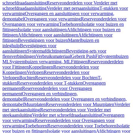
schroefdraadaansluiting
Reserveonderdelen voor Verdeler met
schroefdraadaansluiting
Verdeler met persaansluiting
T-stukken voor
verwarming
Overgangen en aansluitingen voor verwarming,
demontabel
Overgangen voor verwarming
Reserveonderdelen voor
Overgangen voor verwarming
Toebehoren
Isolatie voor buizen en
fittingen
Isolatie voor aansluitingen
Afdichtingen voor buizen en
fittingen
Afdichtingen voor aansluitingen
Afdichtingen voor
fittingen
Bevestigingen voor buizen
Mantelbuizen en
inleghulp
Bevestigingen voor
aansluitingen
Systeemafdichtingen
Bevestiging-sets voor
flensverbindingen
Verbruiksmateriaal
Geberit PushFit
Systeembuizen
ML
Systeembuizen verwarming, ML
Fittingen
Reserveonderdelen
voor Fittingen
Koppelingen
Reserveonderdelen voor
Koppelingen
Verlopen
Reserveonderdelen voor
Verlopen
Bochten
Reserveonderdelen voor Bochten
T-
stukken
Reserveonderdelen voor T-stukken
Overgangen
permanent
Reserveonderdelen voor Overgangen
permanent
Overgangen en verbindingen,
demontabel
Reserveonderdelen voor Overgangen en verbindingen,
demontabel
Muurplaten
Reserveonderdelen voor Muurplaten
Verdeler
met steekaansluiting
Reserveonderdelen voor Verdeler met
steekaansluiting
Verdeler met schroefdraadaansluiting
Overgangen
voor verwarming
Reserveonderdelen voor Overgangen voor
verwarming
Toebehoren
Reserveonderdelen voor Toebehoren
Isolatie
voor buizen en fittingen
Isolatie voor aansluitingen
Afdichtingen voor