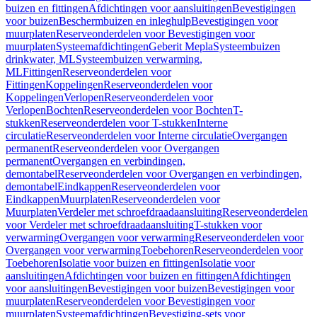
buizen en fittingen
Afdichtingen voor aansluitingen
Bevestigingen
voor buizen
Beschermbuizen en inleghulp
Bevestigingen voor
muurplaten
Reserveonderdelen voor Bevestigingen voor
muurplaten
Systeemafdichtingen
Geberit Mepla
Systeembuizen
drinkwater, ML
Systeembuizen verwarming,
ML
Fittingen
Reserveonderdelen voor
Fittingen
Koppelingen
Reserveonderdelen voor
Koppelingen
Verlopen
Reserveonderdelen voor
Verlopen
Bochten
Reserveonderdelen voor Bochten
T-
stukken
Reserveonderdelen voor T-stukken
Interne
circulatie
Reserveonderdelen voor Interne circulatie
Overgangen
permanent
Reserveonderdelen voor Overgangen
permanent
Overgangen en verbindingen,
demontabel
Reserveonderdelen voor Overgangen en verbindingen,
demontabel
Eindkappen
Reserveonderdelen voor
Eindkappen
Muurplaten
Reserveonderdelen voor
Muurplaten
Verdeler met schroefdraadaansluiting
Reserveonderdelen
voor Verdeler met schroefdraadaansluiting
T-stukken voor
verwarming
Overgangen voor verwarming
Reserveonderdelen voor
Overgangen voor verwarming
Toebehoren
Reserveonderdelen voor
Toebehoren
Isolatie voor buizen en fittingen
Isolatie voor
aansluitingen
Afdichtingen voor buizen en fittingen
Afdichtingen
voor aansluitingen
Bevestigingen voor buizen
Bevestigingen voor
muurplaten
Reserveonderdelen voor Bevestigingen voor
muurplaten
Systeemafdichtingen
Bevestiging-sets voor