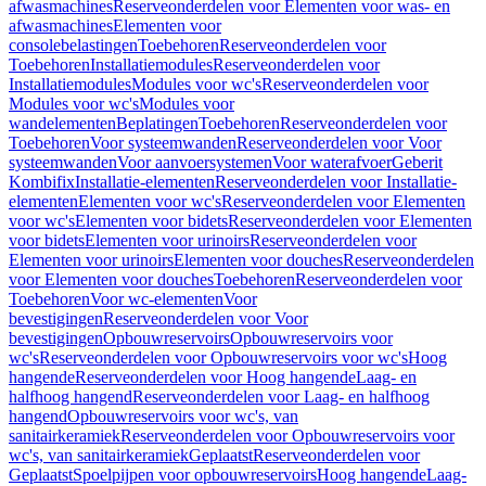
afwasmachines
Reserveonderdelen voor Elementen voor was- en
afwasmachines
Elementen voor
consolebelastingen
Toebehoren
Reserveonderdelen voor
Toebehoren
Installatiemodules
Reserveonderdelen voor
Installatiemodules
Modules voor wc's
Reserveonderdelen voor
Modules voor wc's
Modules voor
wandelementen
Beplatingen
Toebehoren
Reserveonderdelen voor
Toebehoren
Voor systeemwanden
Reserveonderdelen voor Voor
systeemwanden
Voor aanvoersystemen
Voor waterafvoer
Geberit
Kombifix
Installatie-elementen
Reserveonderdelen voor Installatie-
elementen
Elementen voor wc's
Reserveonderdelen voor Elementen
voor wc's
Elementen voor bidets
Reserveonderdelen voor Elementen
voor bidets
Elementen voor urinoirs
Reserveonderdelen voor
Elementen voor urinoirs
Elementen voor douches
Reserveonderdelen
voor Elementen voor douches
Toebehoren
Reserveonderdelen voor
Toebehoren
Voor wc-elementen
Voor
bevestigingen
Reserveonderdelen voor Voor
bevestigingen
Opbouwreservoirs
Opbouwreservoirs voor
wc's
Reserveonderdelen voor Opbouwreservoirs voor wc's
Hoog
hangende
Reserveonderdelen voor Hoog hangende
Laag- en
halfhoog hangend
Reserveonderdelen voor Laag- en halfhoog
hangend
Opbouwreservoirs voor wc's, van
sanitairkeramiek
Reserveonderdelen voor Opbouwreservoirs voor
wc's, van sanitairkeramiek
Geplaatst
Reserveonderdelen voor
Geplaatst
Spoelpijpen voor opbouwreservoirs
Hoog hangende
Laag-