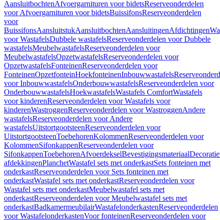
Aansluitbochten
Afvoergarnituren voor bidets
Reserveonderdelen
voor Afvoergarnituren voor bidets
Buissifons
Reserveonderdelen
voor
Buissifons
Aansluitstuk
Aansluitbochten
Aansluitingen
Afdichtingen
Was
voor Wastafels
Dubbele wastafels
Reserveonderdelen voor Dubbele
wastafels
Meubelwastafels
Reserveonderdelen voor
Meubelwastafels
Opzetwastafels
Reserveonderdelen voor
Opzetwastafels
Fonteinen
Reserveonderdelen voor
Fonteinen
Opzetfontein
Hoekfonteinen
Inbouwwastafels
Reserveonderd
voor Inbouwwastafels
Onderbouwwastafels
Reserveonderdelen voor
Onderbouwwastafels
Hoekwastafels
Wastafels Comfort
Wastafels
voor kinderen
Reserveonderdelen voor Wastafels voor
kinderen
Wastroggen
Reserveonderdelen voor Wastroggen
Andere
wastafels
Reserveonderdelen voor Andere
wastafels
Uitstortgootsteen
Reserveonderdelen voor
Uitstortgootsteen
Toebehoren
Kolommen
Reserveonderdelen voor
Kolommen
Sifonkappen
Reserveonderdelen voor
Sifonkappen
Toebehoren
Afvoerdeksel
Bevestigingsmateriaal
Decorati
afdekkingen
Planchet
Wastafel sets met onderkast
Sets fonteinen met
onderkast
Reserveonderdelen voor Sets fonteinen met
onderkast
Wastafel sets met onderkast
Reserveonderdelen voor
Wastafel sets met onderkast
Meubelwastafel sets met
onderkast
Reserveonderdelen voor Meubelwastafel sets met
onderkast
Badkamermeubilair
Wastafelonderkasten
Reserveonderdelen
voor Wastafelonderkasten
Voor fonteinen
Reserveonderdelen voor