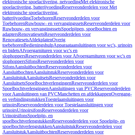
elektronische spoelactivering, netvoeding
Met elektronische
spoelactivering, batterijvoeding
Reserveonderdelen voor Met
elektronische spoelactivering,
batterijvoeding
Toebehoren
Reserveonderdelen voor
Toebehoren
Ruwbouw- en vervangingssets
Reserveonderdelen voor
Ruwbouw- en vervangingssets
Spoelpijpen, spoelbochten en
adapters
Renovatiesets
Reserveonderdelen voor
Renovatiesets
Afdekplaten
Overig
toebehoren
Bedieningshulp
Apparaataansluitingen voor wc's, urinoirs
en bidets
Afvoergarnituren voor wc's en
slophoppers
Reserveonderdelen voor Afvoergarnituren voor wc's en
slophoppers
Sifons
Reserveonderdelen voor
Sifons
Aansluitbochten
Reserveonderdelen voor
Aansluitbochten
Aansluitstuk
Reserveonderdelen voor
Aansluitstuk
Aansluitsets
Reserveonderdelen voor
Aansluitsets
Spoelbochtverlengingen
Reserveonderdelen voor
Spoelbochtverlengingen
Aansluitingen van PVC
Reserveonderdelen
voor Aansluitingen van PVC
Manchetten en afdekkappen
Overgang-
en verbindingsstukken
Toestelaansluitingen voor
urinoirs
Reserveonderdelen voor Toestelaansluitingen voor
urinoirs
Urinoirsifons
Reserveonderdelen voor
Urinoirsifons
Spoelpijp- en
spoelbochtverlengstukken
Reserveonderdelen voor Spoelpijp- en
spoelbochtverlengstukken
Aansluitstuk
Reserveonderdelen voor
Aansluitstuk
Aansluitbochten
Reserveonderdelen voor