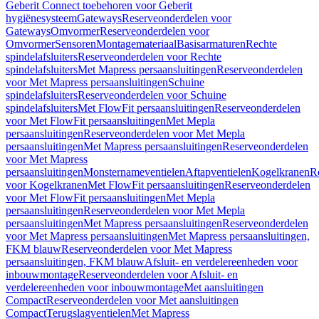
Geberit Connect toebehoren voor Geberit
hygiënesysteem
Gateways
Reserveonderdelen voor
Gateways
Omvormer
Reserveonderdelen voor
Omvormer
Sensoren
Montagemateriaal
Basisarmaturen
Rechte
spindelafsluiters
Reserveonderdelen voor Rechte
spindelafsluiters
Met Mapress persaansluitingen
Reserveonderdelen
voor Met Mapress persaansluitingen
Schuine
spindelafsluiters
Reserveonderdelen voor Schuine
spindelafsluiters
Met FlowFit persaansluitingen
Reserveonderdelen
voor Met FlowFit persaansluitingen
Met Mepla
persaansluitingen
Reserveonderdelen voor Met Mepla
persaansluitingen
Met Mapress persaansluitingen
Reserveonderdelen
voor Met Mapress
persaansluitingen
Monsternameventielen
Aftapventielen
Kogelkranen
R
voor Kogelkranen
Met FlowFit persaansluitingen
Reserveonderdelen
voor Met FlowFit persaansluitingen
Met Mepla
persaansluitingen
Reserveonderdelen voor Met Mepla
persaansluitingen
Met Mapress persaansluitingen
Reserveonderdelen
voor Met Mapress persaansluitingen
Met Mapress persaansluitingen,
FKM blauw
Reserveonderdelen voor Met Mapress
persaansluitingen, FKM blauw
Afsluit- en verdelereenheden voor
inbouwmontage
Reserveonderdelen voor Afsluit- en
verdelereenheden voor inbouwmontage
Met aansluitingen
Compact
Reserveonderdelen voor Met aansluitingen
Compact
Terugslagventielen
Met Mapress