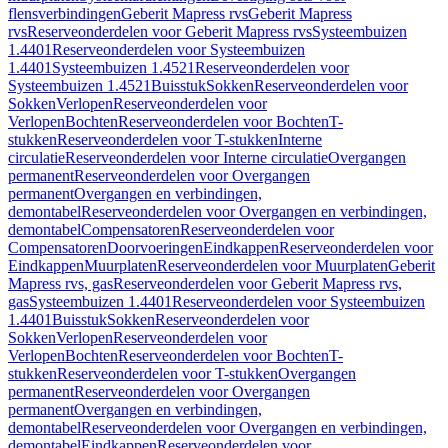
flensverbindingen
Geberit Mapress rvs
Geberit Mapress
rvs
Reserveonderdelen voor Geberit Mapress rvs
Systeembuizen
1.4401
Reserveonderdelen voor Systeembuizen
1.4401
Systeembuizen 1.4521
Reserveonderdelen voor
Systeembuizen 1.4521
Buisstuk
Sokken
Reserveonderdelen voor
Sokken
Verlopen
Reserveonderdelen voor
Verlopen
Bochten
Reserveonderdelen voor Bochten
T-
stukken
Reserveonderdelen voor T-stukken
Interne
circulatie
Reserveonderdelen voor Interne circulatie
Overgangen
permanent
Reserveonderdelen voor Overgangen
permanent
Overgangen en verbindingen,
demontabel
Reserveonderdelen voor Overgangen en verbindingen,
demontabel
Compensatoren
Reserveonderdelen voor
Compensatoren
Doorvoeringen
Eindkappen
Reserveonderdelen voor
Eindkappen
Muurplaten
Reserveonderdelen voor Muurplaten
Geberit
Mapress rvs, gas
Reserveonderdelen voor Geberit Mapress rvs,
gas
Systeembuizen 1.4401
Reserveonderdelen voor Systeembuizen
1.4401
Buisstuk
Sokken
Reserveonderdelen voor
Sokken
Verlopen
Reserveonderdelen voor
Verlopen
Bochten
Reserveonderdelen voor Bochten
T-
stukken
Reserveonderdelen voor T-stukken
Overgangen
permanent
Reserveonderdelen voor Overgangen
permanent
Overgangen en verbindingen,
demontabel
Reserveonderdelen voor Overgangen en verbindingen,
demontabel
Eindkappen
Reserveonderdelen voor