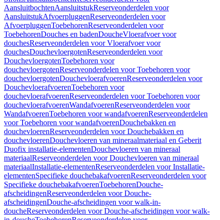
Aansluitbochten
Aansluitstuk
Reserveonderdelen voor
Aansluitstuk
Afvoerpluggen
Reserveonderdelen voor
Afvoerpluggen
Toebehoren
Reserveonderdelen voor
Toebehoren
Douches en baden
Douche
Vloerafvoer voor
douches
Reserveonderdelen voor Vloerafvoer voor
douches
Douchevloergoten
Reserveonderdelen voor
Douchevloergoten
Toebehoren voor
douchevloergoten
Reserveonderdelen voor Toebehoren voor
douchevloergoten
Douchevloerafvoeren
Reserveonderdelen voor
Douchevloerafvoeren
Toebehoren voor
douchevloerafvoeren
Reserveonderdelen voor Toebehoren voor
douchevloerafvoeren
Wandafvoeren
Reserveonderdelen voor
Wandafvoeren
Toebehoren voor wandafvoeren
Reserveonderdelen
voor Toebehoren voor wandafvoeren
Douchebakken en
douchevloeren
Reserveonderdelen voor Douchebakken en
douchevloeren
Douchevloeren van mineraalmateriaal en Geberit
Duofix installatie-elementen
Douchevloeren van mineraal
materiaal
Reserveonderdelen voor Douchevloeren van mineraal
materiaal
Installatie-elementen
Reserveonderdelen voor Installatie-
elementen
Specifieke douchebakafvoeren
Reserveonderdelen voor
Specifieke douchebakafvoeren
Toebehoren
Douche-
afscheidingen
Reserveonderdelen voor Douche-
afscheidingen
Douche-afscheidingen voor walk-in-
douche
Reserveonderdelen voor Douche-afscheidingen voor walk-
in-douche
Toebehoren
Reserveonderdelen voor