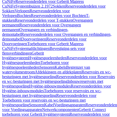
CuNiFe
Reserveonderdelen voor Geberit Mapress
CuNiFe
Systeembuizen 2.1972
Sokken
Reserveonderdelen voor
Sokken
Verlopen
Reserveonderdelen voor
Verlopen
Bochten
Reserveonderdelen voor Bochten
T-
stukken
Reserveonderdelen voor T-stukken
Overgangen
permanent
Reserveonderdelen voor Overgangen
permanent
Overgangen en verbindingen,
demontabel
Reserveonderdelen voor Overgangen en verbindingen,
demontabel
Doorvoeringen
Reserveonderdelen voor
Doorvoeringen
Toebehoren voor Geberit Mapress
CuNiFe
Systeemafdichtingen
Bevestiging-sets voor
flensverbindingen
Geberit
hygiënesysteem
Hygiënespoeleenheden
Reserveonderdelen voor
Hygiënespoeleenheden
Toebehoren voor
hygiënespoeleenheden
Sensoren
Kabels
Begrenzer van
watervolumestroom
Afdekkingen en afdekplaten
Reservoirs en wc-
besturingen met hygiënespoeling
Reserveonderdelen voor Reservoirs
en wc-besturingen met hygiënespoeling
Inbouwreservoirs met
hygiënespoeling
Hygiëne-inbouwmodules
Reserveonderdelen voor
Hygiëne-inbouwmodules
Toebehoren voor reservoirs en wc-
besturingen met hygiënespoeling
Reserveonderdelen voor
Toebehoren voor reservoirs en wc-besturingen met
hygiënespoeling
Sensoren
Kabel
Voedingsapparaten
Reserveonderdelen
voor Voedingsapparaten
Netwerkcomponenten
Geberit Connect
toebehoren voor Geberit hygiënesysteem
Reserveonderdelen voor