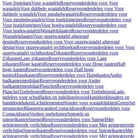
Voor fonteinen
Voor wastafels
Reserveonderdelen voor Voor
wastafels
Voor dubbele wastafels
Reserveonderdelen voor Voor
dubbele wastafels
Voor meubelwastafels
Reserveonderdelen voor
Voor meubelwastafels
Voor hoekfonteinen
Reserveonderdelen voor
Voor hoekfonteinen
Voor hoekwastafels
Reserveonderdelen voor
Voor hoekwastafels
Wastafelplaaten
Reserveonderdelen voor
Wastafelplaaten
Voor opzetwastafel afgerond
design
Reserveonderdelen voor Voor opzetwastafel afgerond
design
Voor opzetwastafel rechthoekig
Reserveonderdelen voor Voor
opzetwastafel rechthoekig
Zijkasten
Reserveonderdelen voor
Zijkasten
Lage zijkasten
Reserveonderdelen voor Lage
zijkasten
Hoge kasten
Reserveonderdelen voor Hoge kasten
Half
hoge kasten
Reserveonderdelen voor Half hoge
kasten
Hangkasten
Reserveonderdelen voor Hangkasten
Ander
badkamermeubilair
Reserveonderdelen voor Ander
badkamermeubilair
Planchet
Reserveonderdelen voor
Planchet
Toebehoren
Reserveonderdelen voor Toebehoren
Lade-
indelers voor schuifladen en indelingsboxen
Handdoekhouders en
handdoekhaken
Lichtelementen
Houder voor wastafelplaten
Greep
Set
steunpoten
Magneetwanden
Contactdozen
Reserveonderdelen voor
Contactdozen
Verdere toebehoren
Spiegels en
spiegelkasten
Spiegel
Reserveonderdelen voor Spiegel
Met
geïntegreerde verlichting
Reserveonderdelen voor Met geïntegreerde
verlichting
Spiegelkasten
Reserveonderdelen voor Spiegelkasten
Met
geïntegreerde verlichting
Reserveonderdelen voor Met geïntegreerde