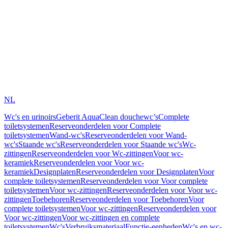
NL
Wc's en urinoirs
Geberit AquaClean douchewc’s
Complete
toiletsystemen
Reserveonderdelen voor Complete
toiletsystemen
Wand-wc's
Reserveonderdelen voor Wand-
wc's
Staande wc's
Reserveonderdelen voor Staande wc's
Wc-
zittingen
Reserveonderdelen voor Wc-zittingen
Voor wc-
keramiek
Reserveonderdelen voor Voor wc-
keramiek
Designplaten
Reserveonderdelen voor Designplaten
Voor
complete toiletsystemen
Reserveonderdelen voor Voor complete
toiletsystemen
Voor wc-zittingen
Reserveonderdelen voor Voor wc-
zittingen
Toebehoren
Reserveonderdelen voor Toebehoren
Voor
complete toiletsystemen
Voor wc-zittingen
Reserveonderdelen voor
Voor wc-zittingen
Voor wc-zittingen en complete
toiletsystemen
Wc's
Verbruiksmateriaal
Functie-eenheden
Wc's en wc-