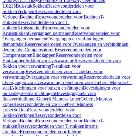
Mapress C-staal
Systeembuizen 1.0034
Systeembuizen
1.0215
Buisstuk
Sokken
Reserveonderdelen voor
Sokken
Verlopen
Reserveonderdelen voor
Verlopen
Bochten
Reserveonderdelen voor Bochten
T-
stukken
Reserveonderdelen voor T-
stukken
Kruisstukken
Reserveonderdelen voor
Kruisstukken
Overgangen permanent
Reserveonderdelen voor
Overgangen permanent
Overgangen en verbindingen,
demontabel
Reserveonderdelen voor Overgangen en verbindingen,
demontabel
Compensatoren
Reserveonderdelen voor
Compensatoren
Eindkappen
Reserveonderdelen voor
Eindkappen
Sokken voor verwarming
Reserveonderdelen voor
Sokken voor verwarming
T-stukken voor
verwarming
Reserveonderdelen voor T-stukken voor
verwarming
Overgangen voor verwarming
Reserveonderdelen voor
Overgangen voor verwarming
Toebehoren voor Geberit Mapress C-
staal
Afdichtingen voor buizen en fittingen
Bevestigingen voor
buizen
Systeemafdichtingen
Bevestiging-sets voor
flensverbindingen
Geberit Mapress koper
Geberit Mapress
koper
Reserveonderdelen voor Geberit Mapress
koper
Sokken
Reserveonderdelen voor
Sokken
Verlopen
Reserveonderdelen voor
Verlopen
Bochten
Reserveonderdelen voor Bochten
T-
stukken
Reserveonderdelen voor T-stukken
Interne
circulatie
Reserveonderdelen voor Interne