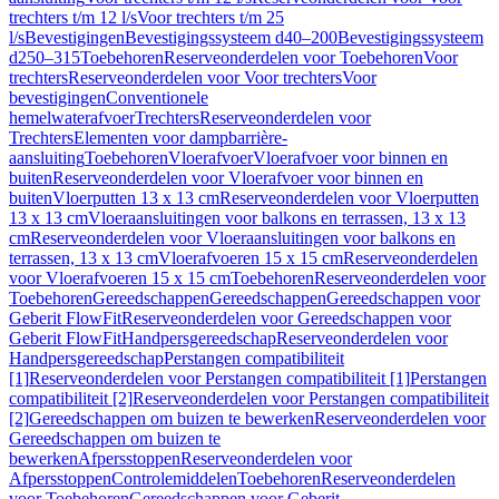
trechters t/m 12 l/s
Voor trechters t/m 25
l/s
Bevestigingen
Bevestigingssysteem d40–200
Bevestigingssysteem
d250–315
Toebehoren
Reserveonderdelen voor Toebehoren
Voor
trechters
Reserveonderdelen voor Voor trechters
Voor
bevestigingen
Conventionele
hemelwaterafvoer
Trechters
Reserveonderdelen voor
Trechters
Elementen voor dampbarrière-
aansluiting
Toebehoren
Vloerafvoer
Vloerafvoer voor binnen en
buiten
Reserveonderdelen voor Vloerafvoer voor binnen en
buiten
Vloerputten 13 x 13 cm
Reserveonderdelen voor Vloerputten
13 x 13 cm
Vloeraansluitingen voor balkons en terrassen, 13 x 13
cm
Reserveonderdelen voor Vloeraansluitingen voor balkons en
terrassen, 13 x 13 cm
Vloerafvoeren 15 x 15 cm
Reserveonderdelen
voor Vloerafvoeren 15 x 15 cm
Toebehoren
Reserveonderdelen voor
Toebehoren
Gereedschappen
Gereedschappen
Gereedschappen voor
Geberit FlowFit
Reserveonderdelen voor Gereedschappen voor
Geberit FlowFit
Handpersgereedschap
Reserveonderdelen voor
Handpersgereedschap
Perstangen compatibiliteit
[1]
Reserveonderdelen voor Perstangen compatibiliteit [1]
Perstangen
compatibiliteit [2]
Reserveonderdelen voor Perstangen compatibiliteit
[2]
Gereedschappen om buizen te bewerken
Reserveonderdelen voor
Gereedschappen om buizen te
bewerken
Afpersstoppen
Reserveonderdelen voor
Afpersstoppen
Controlemiddelen
Toebehoren
Reserveonderdelen
voor Toebehoren
Gereedschappen voor Geberit