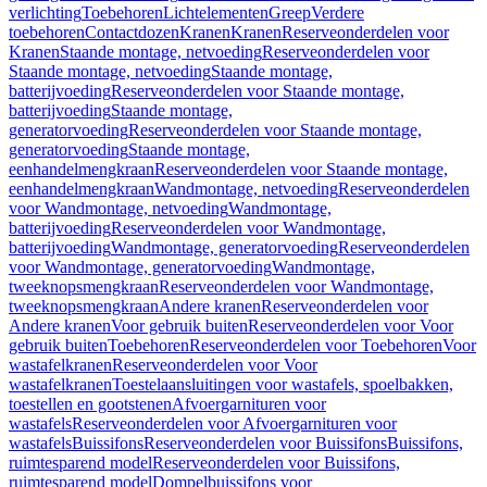
verlichting
Toebehoren
Lichtelementen
Greep
Verdere
toebehoren
Contactdozen
Kranen
Kranen
Reserveonderdelen voor
Kranen
Staande montage, netvoeding
Reserveonderdelen voor
Staande montage, netvoeding
Staande montage,
batterijvoeding
Reserveonderdelen voor Staande montage,
batterijvoeding
Staande montage,
generatorvoeding
Reserveonderdelen voor Staande montage,
generatorvoeding
Staande montage,
eenhandelmengkraan
Reserveonderdelen voor Staande montage,
eenhandelmengkraan
Wandmontage, netvoeding
Reserveonderdelen
voor Wandmontage, netvoeding
Wandmontage,
batterijvoeding
Reserveonderdelen voor Wandmontage,
batterijvoeding
Wandmontage, generatorvoeding
Reserveonderdelen
voor Wandmontage, generatorvoeding
Wandmontage,
tweeknopsmengkraan
Reserveonderdelen voor Wandmontage,
tweeknopsmengkraan
Andere kranen
Reserveonderdelen voor
Andere kranen
Voor gebruik buiten
Reserveonderdelen voor Voor
gebruik buiten
Toebehoren
Reserveonderdelen voor Toebehoren
Voor
wastafelkranen
Reserveonderdelen voor Voor
wastafelkranen
Toestelaansluitingen voor wastafels, spoelbakken,
toestellen en gootstenen
Afvoergarnituren voor
wastafels
Reserveonderdelen voor Afvoergarnituren voor
wastafels
Buissifons
Reserveonderdelen voor Buissifons
Buissifons,
ruimtesparend model
Reserveonderdelen voor Buissifons,
ruimtesparend model
Dompelbuissifons voor