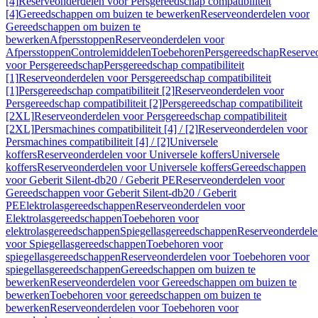
[4]
Reserveonderdelen voor Persgereedschap compatibiliteit
[4]
Gereedschappen om buizen te bewerken
Reserveonderdelen voor
Gereedschappen om buizen te
bewerken
Afpersstoppen
Reserveonderdelen voor
Afpersstoppen
Controlemiddelen
Toebehoren
Persgereedschap
Reserve
voor Persgereedschap
Persgereedschap compatibiliteit
[1]
Reserveonderdelen voor Persgereedschap compatibiliteit
[1]
Persgereedschap compatibiliteit [2]
Reserveonderdelen voor
Persgereedschap compatibiliteit [2]
Persgereedschap compatibiliteit
[2XL]
Reserveonderdelen voor Persgereedschap compatibiliteit
[2XL]
Persmachines compatibiliteit [4] / [2]
Reserveonderdelen voor
Persmachines compatibiliteit [4] / [2]
Universele
koffers
Reserveonderdelen voor Universele koffers
Universele
koffers
Reserveonderdelen voor Universele koffers
Gereedschappen
voor Geberit Silent-db20 / Geberit PE
Reserveonderdelen voor
Gereedschappen voor Geberit Silent-db20 / Geberit
PE
Elektrolasgereedschappen
Reserveonderdelen voor
Elektrolasgereedschappen
Toebehoren voor
elektrolasgereedschappen
Spiegellasgereedschappen
Reserveonderdele
voor Spiegellasgereedschappen
Toebehoren voor
spiegellasgereedschappen
Reserveonderdelen voor Toebehoren voor
spiegellasgereedschappen
Gereedschappen om buizen te
bewerken
Reserveonderdelen voor Gereedschappen om buizen te
bewerken
Toebehoren voor gereedschappen om buizen te
bewerken
Reserveonderdelen voor Toebehoren voor