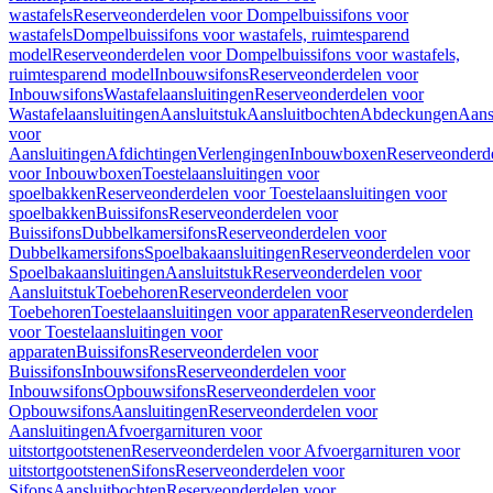
wastafels
Reserveonderdelen voor Dompelbuissifons voor
wastafels
Dompelbuissifons voor wastafels, ruimtesparend
model
Reserveonderdelen voor Dompelbuissifons voor wastafels,
ruimtesparend model
Inbouwsifons
Reserveonderdelen voor
Inbouwsifons
Wastafelaansluitingen
Reserveonderdelen voor
Wastafelaansluitingen
Aansluitstuk
Aansluitbochten
Abdeckungen
Aans
voor
Aansluitingen
Afdichtingen
Verlengingen
Inbouwboxen
Reserveonderd
voor Inbouwboxen
Toestelaansluitingen voor
spoelbakken
Reserveonderdelen voor Toestelaansluitingen voor
spoelbakken
Buissifons
Reserveonderdelen voor
Buissifons
Dubbelkamersifons
Reserveonderdelen voor
Dubbelkamersifons
Spoelbakaansluitingen
Reserveonderdelen voor
Spoelbakaansluitingen
Aansluitstuk
Reserveonderdelen voor
Aansluitstuk
Toebehoren
Reserveonderdelen voor
Toebehoren
Toestelaansluitingen voor apparaten
Reserveonderdelen
voor Toestelaansluitingen voor
apparaten
Buissifons
Reserveonderdelen voor
Buissifons
Inbouwsifons
Reserveonderdelen voor
Inbouwsifons
Opbouwsifons
Reserveonderdelen voor
Opbouwsifons
Aansluitingen
Reserveonderdelen voor
Aansluitingen
Afvoergarnituren voor
uitstortgootstenen
Reserveonderdelen voor Afvoergarnituren voor
uitstortgootstenen
Sifons
Reserveonderdelen voor
Sifons
Aansluitbochten
Reserveonderdelen voor