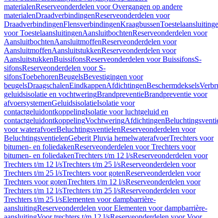
materialen
Reserveonderdelen voor Overgangen op andere
materialen
Draadverbindingen
Reserveonderdelen voor
Draadverbindingen
Flensverbindingen
Kraagbussen
Toestelaansluiting
voor Toestelaansluitingen
Aansluitbochten
Reserveonderdelen voor
Aansluitbochten
Aansluitmoffen
Reserveonderdelen voor
Aansluitmoffen
Aansluitstukken
Reserveonderdelen voor
Aansluitstukken
Buissifons
Reserveonderdelen voor Buissifons
S-
sifons
Reserveonderdelen voor S-
sifons
Toebehoren
Beugels
Bevestigingen voor
beugels
Draagschalen
Eindkappen
Afdichtingen
Beschermdeksels
Verbr
geluidsisolatie en vochtwering
Brandpreventie
Brandpreventie voor
afvoersystemen
Geluidsisolatie
Isolatie voor
contactgeluidontkoppeling
Isolatie voor luchtgeluid en
contactgeluidontkoppeling
Vochtwering
Afdichtingen
Beluchtingsventi
voor waterafvoer
Beluchtingsventielen
Reserveonderdelen voor
Beluchtingsventielen
Geberit Pluvia hemelwaterafvoer
Trechters voor
bitumen- en foliedaken
Reserveonderdelen voor Trechters voor
bitumen- en foliedaken
Trechters t/m 12 l/s
Reserveonderdelen voor
Trechters t/m 12 l/s
Trechters t/m 25 l/s
Reserveonderdelen voor
Trechters t/m 25 l/s
Trechters voor goten
Reserveonderdelen voor
Trechters voor goten
Trechters t/m 12 l/s
Reserveonderdelen voor
Trechters t/m 12 l/s
Trechters t/m 25 l/s
Reserveonderdelen voor
Trechters t/m 25 l/s
Elementen voor dampbarrière-
aansluiting
Reserveonderdelen voor Elementen voor dampbarrière-
aansluiting
Voor trechters t/m 12 l/s
Reserveonderdelen voor Voor