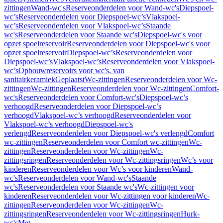
zittingen
Wand-wc's
Reserveonderdelen voor Wand-wc's
Diepspoel-
wc’s
Reserveonderdelen voor Diepspoel-wc’s
Vlakspoel-
wc’s
Reserveonderdelen voor Vlakspoel-wc’s
Staande
wc's
Reserveonderdelen voor Staande wc's
Diepspoel-wc's voor
opzet spoelreservoir
Reserveonderdelen voor Diepspoel-wc's voor
opzet spoelreservoir
Diepspoel-wc’s
Reserveonderdelen voor
Diepspoel-wc’s
Vlakspoel-wc’s
Reserveonderdelen voor Vlakspoel-
wc’s
Opbouwreservoirs voor wc's, van
sanitairkeramiek
Geplaatst
Wc-zittingen
Reserveonderdelen voor Wc-
zittingen
Wc-zittingen
Reserveonderdelen voor Wc-zittingen
Comfort-
wc's
Reserveonderdelen voor Comfort-wc's
Diepspoel-wc’s
verhoogd
Reserveonderdelen voor Diepspoel-wc’s
verhoogd
Vlakspoel-wc’s verhoogd
Reserveonderdelen voor
Vlakspoel-wc’s verhoogd
Diepspoel-wc's
verlengd
Reserveonderdelen voor Diepspoel-wc's verlengd
Comfort
wc-zittingen
Reserveonderdelen voor Comfort wc-zittingen
Wc-
zittingen
Reserveonderdelen voor Wc-zittingen
Wc-
zittingsringen
Reserveonderdelen voor Wc-zittingsringen
Wc’s voor
kinderen
Reserveonderdelen voor Wc’s voor kinderen
Wand-
wc's
Reserveonderdelen voor Wand-wc's
Staande
wc's
Reserveonderdelen voor Staande wc's
Wc-zittingen voor
kinderen
Reserveonderdelen voor Wc-zittingen voor kinderen
Wc-
zittingen
Reserveonderdelen voor Wc-zittingen
Wc-
zittingsringen
Reserveonderdelen voor Wc-zittingsringen
Hurk-
wc's
Met