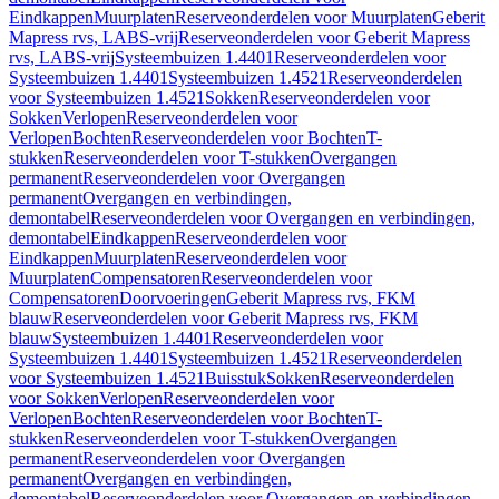
Eindkappen
Muurplaten
Reserveonderdelen voor Muurplaten
Geberit
Mapress rvs, LABS-vrij
Reserveonderdelen voor Geberit Mapress
rvs, LABS-vrij
Systeembuizen 1.4401
Reserveonderdelen voor
Systeembuizen 1.4401
Systeembuizen 1.4521
Reserveonderdelen
voor Systeembuizen 1.4521
Sokken
Reserveonderdelen voor
Sokken
Verlopen
Reserveonderdelen voor
Verlopen
Bochten
Reserveonderdelen voor Bochten
T-
stukken
Reserveonderdelen voor T-stukken
Overgangen
permanent
Reserveonderdelen voor Overgangen
permanent
Overgangen en verbindingen,
demontabel
Reserveonderdelen voor Overgangen en verbindingen,
demontabel
Eindkappen
Reserveonderdelen voor
Eindkappen
Muurplaten
Reserveonderdelen voor
Muurplaten
Compensatoren
Reserveonderdelen voor
Compensatoren
Doorvoeringen
Geberit Mapress rvs, FKM
blauw
Reserveonderdelen voor Geberit Mapress rvs, FKM
blauw
Systeembuizen 1.4401
Reserveonderdelen voor
Systeembuizen 1.4401
Systeembuizen 1.4521
Reserveonderdelen
voor Systeembuizen 1.4521
Buisstuk
Sokken
Reserveonderdelen
voor Sokken
Verlopen
Reserveonderdelen voor
Verlopen
Bochten
Reserveonderdelen voor Bochten
T-
stukken
Reserveonderdelen voor T-stukken
Overgangen
permanent
Reserveonderdelen voor Overgangen
permanent
Overgangen en verbindingen,
demontabel
Reserveonderdelen voor Overgangen en verbindingen,