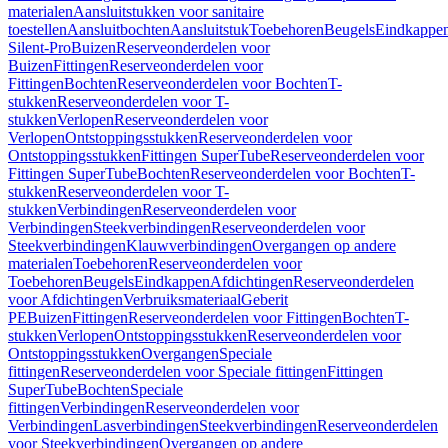
materialen
Aansluitstukken voor sanitaire
toestellen
Aansluitbochten
Aansluitstuk
Toebehoren
Beugels
Eindkappe
Silent-Pro
Buizen
Reserveonderdelen voor
Buizen
Fittingen
Reserveonderdelen voor
Fittingen
Bochten
Reserveonderdelen voor Bochten
T-
stukken
Reserveonderdelen voor T-
stukken
Verlopen
Reserveonderdelen voor
Verlopen
Ontstoppingsstukken
Reserveonderdelen voor
Ontstoppingsstukken
Fittingen SuperTube
Reserveonderdelen voor
Fittingen SuperTube
Bochten
Reserveonderdelen voor Bochten
T-
stukken
Reserveonderdelen voor T-
stukken
Verbindingen
Reserveonderdelen voor
Verbindingen
Steekverbindingen
Reserveonderdelen voor
Steekverbindingen
Klauwverbindingen
Overgangen op andere
materialen
Toebehoren
Reserveonderdelen voor
Toebehoren
Beugels
Eindkappen
Afdichtingen
Reserveonderdelen
voor Afdichtingen
Verbruiksmateriaal
Geberit
PE
Buizen
Fittingen
Reserveonderdelen voor Fittingen
Bochten
T-
stukken
Verlopen
Ontstoppingsstukken
Reserveonderdelen voor
Ontstoppingsstukken
Overgangen
Speciale
fittingen
Reserveonderdelen voor Speciale fittingen
Fittingen
SuperTube
Bochten
Speciale
fittingen
Verbindingen
Reserveonderdelen voor
Verbindingen
Lasverbindingen
Steekverbindingen
Reserveonderdelen
voor Steekverbindingen
Overgangen op andere