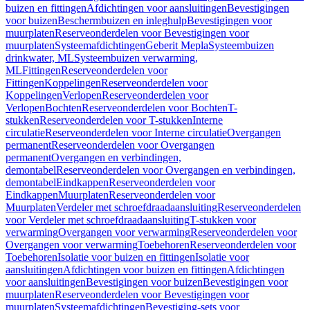
buizen en fittingen
Afdichtingen voor aansluitingen
Bevestigingen
voor buizen
Beschermbuizen en inleghulp
Bevestigingen voor
muurplaten
Reserveonderdelen voor Bevestigingen voor
muurplaten
Systeemafdichtingen
Geberit Mepla
Systeembuizen
drinkwater, ML
Systeembuizen verwarming,
ML
Fittingen
Reserveonderdelen voor
Fittingen
Koppelingen
Reserveonderdelen voor
Koppelingen
Verlopen
Reserveonderdelen voor
Verlopen
Bochten
Reserveonderdelen voor Bochten
T-
stukken
Reserveonderdelen voor T-stukken
Interne
circulatie
Reserveonderdelen voor Interne circulatie
Overgangen
permanent
Reserveonderdelen voor Overgangen
permanent
Overgangen en verbindingen,
demontabel
Reserveonderdelen voor Overgangen en verbindingen,
demontabel
Eindkappen
Reserveonderdelen voor
Eindkappen
Muurplaten
Reserveonderdelen voor
Muurplaten
Verdeler met schroefdraadaansluiting
Reserveonderdelen
voor Verdeler met schroefdraadaansluiting
T-stukken voor
verwarming
Overgangen voor verwarming
Reserveonderdelen voor
Overgangen voor verwarming
Toebehoren
Reserveonderdelen voor
Toebehoren
Isolatie voor buizen en fittingen
Isolatie voor
aansluitingen
Afdichtingen voor buizen en fittingen
Afdichtingen
voor aansluitingen
Bevestigingen voor buizen
Bevestigingen voor
muurplaten
Reserveonderdelen voor Bevestigingen voor
muurplaten
Systeemafdichtingen
Bevestiging-sets voor