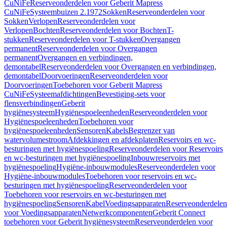
CuNiFe
Reserveonderdelen voor Geberit Mapress
CuNiFe
Systeembuizen 2.1972
Sokken
Reserveonderdelen voor
Sokken
Verlopen
Reserveonderdelen voor
Verlopen
Bochten
Reserveonderdelen voor Bochten
T-
stukken
Reserveonderdelen voor T-stukken
Overgangen
permanent
Reserveonderdelen voor Overgangen
permanent
Overgangen en verbindingen,
demontabel
Reserveonderdelen voor Overgangen en verbindingen,
demontabel
Doorvoeringen
Reserveonderdelen voor
Doorvoeringen
Toebehoren voor Geberit Mapress
CuNiFe
Systeemafdichtingen
Bevestiging-sets voor
flensverbindingen
Geberit
hygiënesysteem
Hygiënespoeleenheden
Reserveonderdelen voor
Hygiënespoeleenheden
Toebehoren voor
hygiënespoeleenheden
Sensoren
Kabels
Begrenzer van
watervolumestroom
Afdekkingen en afdekplaten
Reservoirs en wc-
besturingen met hygiënespoeling
Reserveonderdelen voor Reservoirs
en wc-besturingen met hygiënespoeling
Inbouwreservoirs met
hygiënespoeling
Hygiëne-inbouwmodules
Reserveonderdelen voor
Hygiëne-inbouwmodules
Toebehoren voor reservoirs en wc-
besturingen met hygiënespoeling
Reserveonderdelen voor
Toebehoren voor reservoirs en wc-besturingen met
hygiënespoeling
Sensoren
Kabel
Voedingsapparaten
Reserveonderdelen
voor Voedingsapparaten
Netwerkcomponenten
Geberit Connect
toebehoren voor Geberit hygiënesysteem
Reserveonderdelen voor