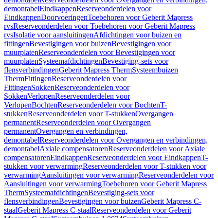
demontabel
Eindkappen
Reserveonderdelen voor
Eindkappen
Doorvoeringen
Toebehoren voor Geberit Mapress
rvs
Reserveonderdelen voor Toebehoren voor Geberit Mapress
rvs
Isolatie voor aansluitingen
Afdichtingen voor buizen en
fittingen
Bevestigingen voor buizen
Bevestigingen voor
muurplaten
Reserveonderdelen voor Bevestigingen voor
muurplaten
Systeemafdichtingen
Bevestiging-sets voor
flensverbindingen
Geberit Mapress Therm
Systeembuizen
Therm
Fittingen
Reserveonderdelen voor
Fittingen
Sokken
Reserveonderdelen voor
Sokken
Verlopen
Reserveonderdelen voor
Verlopen
Bochten
Reserveonderdelen voor Bochten
T-
stukken
Reserveonderdelen voor T-stukken
Overgangen
permanent
Reserveonderdelen voor Overgangen
permanent
Overgangen en verbindingen,
demontabel
Reserveonderdelen voor Overgangen en verbindingen,
demontabel
Axiale compensatoren
Reserveonderdelen voor Axiale
compensatoren
Eindkappen
Reserveonderdelen voor Eindkappen
T-
stukken voor verwarming
Reserveonderdelen voor T-stukken voor
verwarming
Aansluitingen voor verwarming
Reserveonderdelen voor
Aansluitingen voor verwarming
Toebehoren voor Geberit Mapress
Therm
Systeemafdichtingen
Bevestiging-sets voor
flensverbindingen
Bevestigingen voor buizen
Geberit Mapress C-
staal
Geberit Mapress C-staal
Reserveonderdelen voor Geberit