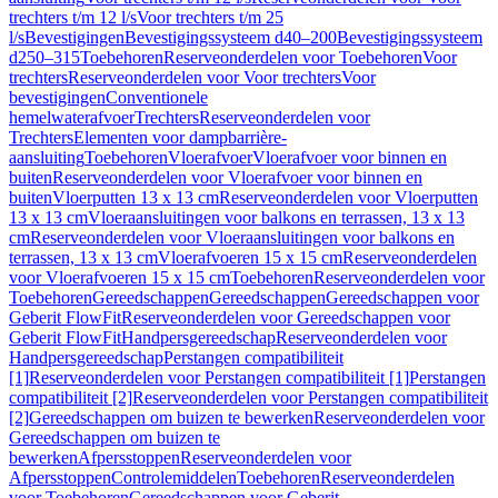
trechters t/m 12 l/s
Voor trechters t/m 25
l/s
Bevestigingen
Bevestigingssysteem d40–200
Bevestigingssysteem
d250–315
Toebehoren
Reserveonderdelen voor Toebehoren
Voor
trechters
Reserveonderdelen voor Voor trechters
Voor
bevestigingen
Conventionele
hemelwaterafvoer
Trechters
Reserveonderdelen voor
Trechters
Elementen voor dampbarrière-
aansluiting
Toebehoren
Vloerafvoer
Vloerafvoer voor binnen en
buiten
Reserveonderdelen voor Vloerafvoer voor binnen en
buiten
Vloerputten 13 x 13 cm
Reserveonderdelen voor Vloerputten
13 x 13 cm
Vloeraansluitingen voor balkons en terrassen, 13 x 13
cm
Reserveonderdelen voor Vloeraansluitingen voor balkons en
terrassen, 13 x 13 cm
Vloerafvoeren 15 x 15 cm
Reserveonderdelen
voor Vloerafvoeren 15 x 15 cm
Toebehoren
Reserveonderdelen voor
Toebehoren
Gereedschappen
Gereedschappen
Gereedschappen voor
Geberit FlowFit
Reserveonderdelen voor Gereedschappen voor
Geberit FlowFit
Handpersgereedschap
Reserveonderdelen voor
Handpersgereedschap
Perstangen compatibiliteit
[1]
Reserveonderdelen voor Perstangen compatibiliteit [1]
Perstangen
compatibiliteit [2]
Reserveonderdelen voor Perstangen compatibiliteit
[2]
Gereedschappen om buizen te bewerken
Reserveonderdelen voor
Gereedschappen om buizen te
bewerken
Afpersstoppen
Reserveonderdelen voor
Afpersstoppen
Controlemiddelen
Toebehoren
Reserveonderdelen
voor Toebehoren
Gereedschappen voor Geberit