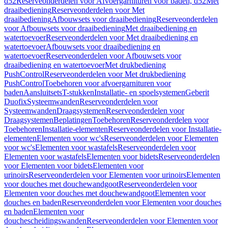
d52
Reserveonderdelen voor Afvoergarnituren voor baden, d52
Met
draaibediening
Reserveonderdelen voor Met
draaibediening
Afbouwsets voor draaibediening
Reserveonderdelen
voor Afbouwsets voor draaibediening
Met draaibediening en
watertoevoer
Reserveonderdelen voor Met draaibediening en
watertoevoer
Afbouwsets voor draaibediening en
watertoevoer
Reserveonderdelen voor Afbouwsets voor
draaibediening en watertoevoer
Met drukbediening
PushControl
Reserveonderdelen voor Met drukbediening
PushControl
Toebehoren voor afvoergarnituren voor
baden
Aansluitsets
T-stukken
Installatie- en spoelsystemen
Geberit
Duofix
Systeemwanden
Reserveonderdelen voor
Systeemwanden
Draagsystemen
Reserveonderdelen voor
Draagsystemen
Beplatingen
Toebehoren
Reserveonderdelen voor
Toebehoren
Installatie-elementen
Reserveonderdelen voor Installatie-
elementen
Elementen voor wc's
Reserveonderdelen voor Elementen
voor wc's
Elementen voor wastafels
Reserveonderdelen voor
Elementen voor wastafels
Elementen voor bidets
Reserveonderdelen
voor Elementen voor bidets
Elementen voor
urinoirs
Reserveonderdelen voor Elementen voor urinoirs
Elementen
voor douches met douchewandgoot
Reserveonderdelen voor
Elementen voor douches met douchewandgoot
Elementen voor
douches en baden
Reserveonderdelen voor Elementen voor douches
en baden
Elementen voor
douchescheidingswanden
Reserveonderdelen voor Elementen voor