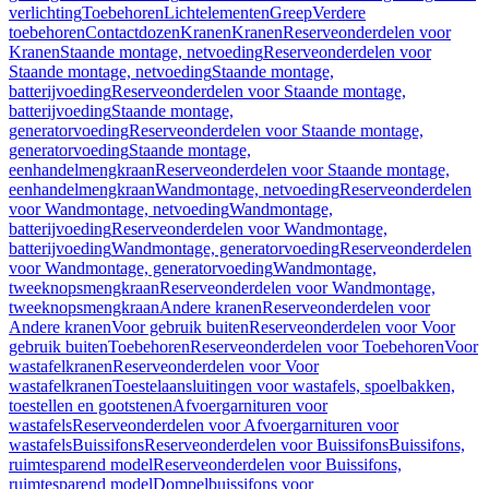
verlichting
Toebehoren
Lichtelementen
Greep
Verdere
toebehoren
Contactdozen
Kranen
Kranen
Reserveonderdelen voor
Kranen
Staande montage, netvoeding
Reserveonderdelen voor
Staande montage, netvoeding
Staande montage,
batterijvoeding
Reserveonderdelen voor Staande montage,
batterijvoeding
Staande montage,
generatorvoeding
Reserveonderdelen voor Staande montage,
generatorvoeding
Staande montage,
eenhandelmengkraan
Reserveonderdelen voor Staande montage,
eenhandelmengkraan
Wandmontage, netvoeding
Reserveonderdelen
voor Wandmontage, netvoeding
Wandmontage,
batterijvoeding
Reserveonderdelen voor Wandmontage,
batterijvoeding
Wandmontage, generatorvoeding
Reserveonderdelen
voor Wandmontage, generatorvoeding
Wandmontage,
tweeknopsmengkraan
Reserveonderdelen voor Wandmontage,
tweeknopsmengkraan
Andere kranen
Reserveonderdelen voor
Andere kranen
Voor gebruik buiten
Reserveonderdelen voor Voor
gebruik buiten
Toebehoren
Reserveonderdelen voor Toebehoren
Voor
wastafelkranen
Reserveonderdelen voor Voor
wastafelkranen
Toestelaansluitingen voor wastafels, spoelbakken,
toestellen en gootstenen
Afvoergarnituren voor
wastafels
Reserveonderdelen voor Afvoergarnituren voor
wastafels
Buissifons
Reserveonderdelen voor Buissifons
Buissifons,
ruimtesparend model
Reserveonderdelen voor Buissifons,
ruimtesparend model
Dompelbuissifons voor