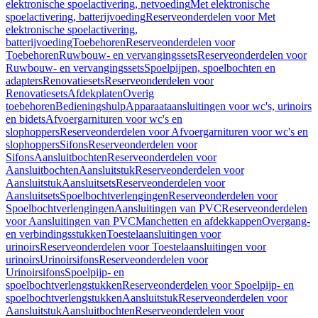
elektronische spoelactivering, netvoeding
Met elektronische
spoelactivering, batterijvoeding
Reserveonderdelen voor Met
elektronische spoelactivering,
batterijvoeding
Toebehoren
Reserveonderdelen voor
Toebehoren
Ruwbouw- en vervangingssets
Reserveonderdelen voor
Ruwbouw- en vervangingssets
Spoelpijpen, spoelbochten en
adapters
Renovatiesets
Reserveonderdelen voor
Renovatiesets
Afdekplaten
Overig
toebehoren
Bedieningshulp
Apparaataansluitingen voor wc's, urinoirs
en bidets
Afvoergarnituren voor wc's en
slophoppers
Reserveonderdelen voor Afvoergarnituren voor wc's en
slophoppers
Sifons
Reserveonderdelen voor
Sifons
Aansluitbochten
Reserveonderdelen voor
Aansluitbochten
Aansluitstuk
Reserveonderdelen voor
Aansluitstuk
Aansluitsets
Reserveonderdelen voor
Aansluitsets
Spoelbochtverlengingen
Reserveonderdelen voor
Spoelbochtverlengingen
Aansluitingen van PVC
Reserveonderdelen
voor Aansluitingen van PVC
Manchetten en afdekkappen
Overgang-
en verbindingsstukken
Toestelaansluitingen voor
urinoirs
Reserveonderdelen voor Toestelaansluitingen voor
urinoirs
Urinoirsifons
Reserveonderdelen voor
Urinoirsifons
Spoelpijp- en
spoelbochtverlengstukken
Reserveonderdelen voor Spoelpijp- en
spoelbochtverlengstukken
Aansluitstuk
Reserveonderdelen voor
Aansluitstuk
Aansluitbochten
Reserveonderdelen voor