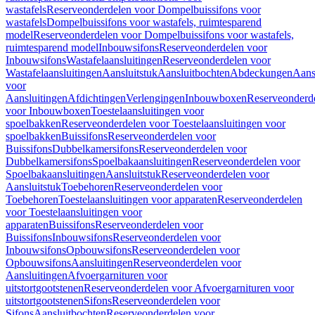
wastafels
Reserveonderdelen voor Dompelbuissifons voor
wastafels
Dompelbuissifons voor wastafels, ruimtesparend
model
Reserveonderdelen voor Dompelbuissifons voor wastafels,
ruimtesparend model
Inbouwsifons
Reserveonderdelen voor
Inbouwsifons
Wastafelaansluitingen
Reserveonderdelen voor
Wastafelaansluitingen
Aansluitstuk
Aansluitbochten
Abdeckungen
Aans
voor
Aansluitingen
Afdichtingen
Verlengingen
Inbouwboxen
Reserveonderd
voor Inbouwboxen
Toestelaansluitingen voor
spoelbakken
Reserveonderdelen voor Toestelaansluitingen voor
spoelbakken
Buissifons
Reserveonderdelen voor
Buissifons
Dubbelkamersifons
Reserveonderdelen voor
Dubbelkamersifons
Spoelbakaansluitingen
Reserveonderdelen voor
Spoelbakaansluitingen
Aansluitstuk
Reserveonderdelen voor
Aansluitstuk
Toebehoren
Reserveonderdelen voor
Toebehoren
Toestelaansluitingen voor apparaten
Reserveonderdelen
voor Toestelaansluitingen voor
apparaten
Buissifons
Reserveonderdelen voor
Buissifons
Inbouwsifons
Reserveonderdelen voor
Inbouwsifons
Opbouwsifons
Reserveonderdelen voor
Opbouwsifons
Aansluitingen
Reserveonderdelen voor
Aansluitingen
Afvoergarnituren voor
uitstortgootstenen
Reserveonderdelen voor Afvoergarnituren voor
uitstortgootstenen
Sifons
Reserveonderdelen voor
Sifons
Aansluitbochten
Reserveonderdelen voor