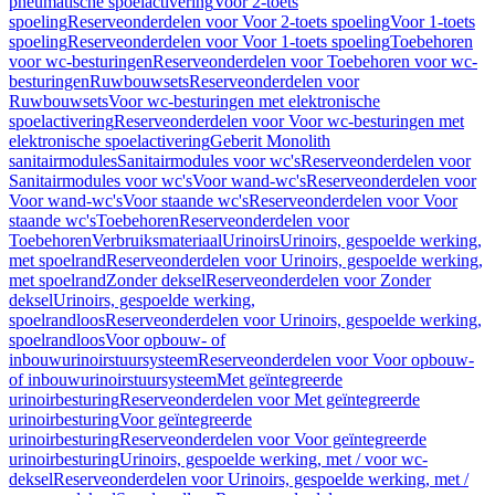
pneumatische spoelactivering
Voor 2-toets
spoeling
Reserveonderdelen voor Voor 2-toets spoeling
Voor 1-toets
spoeling
Reserveonderdelen voor Voor 1-toets spoeling
Toebehoren
voor wc-besturingen
Reserveonderdelen voor Toebehoren voor wc-
besturingen
Ruwbouwsets
Reserveonderdelen voor
Ruwbouwsets
Voor wc-besturingen met elektronische
spoelactivering
Reserveonderdelen voor Voor wc-besturingen met
elektronische spoelactivering
Geberit Monolith
sanitairmodules
Sanitairmodules voor wc's
Reserveonderdelen voor
Sanitairmodules voor wc's
Voor wand-wc's
Reserveonderdelen voor
Voor wand-wc's
Voor staande wc's
Reserveonderdelen voor Voor
staande wc's
Toebehoren
Reserveonderdelen voor
Toebehoren
Verbruiksmateriaal
Urinoirs
Urinoirs, gespoelde werking,
met spoelrand
Reserveonderdelen voor Urinoirs, gespoelde werking,
met spoelrand
Zonder deksel
Reserveonderdelen voor Zonder
deksel
Urinoirs, gespoelde werking,
spoelrandloos
Reserveonderdelen voor Urinoirs, gespoelde werking,
spoelrandloos
Voor opbouw- of
inbouwurinoirstuursysteem
Reserveonderdelen voor Voor opbouw-
of inbouwurinoirstuursysteem
Met geïntegreerde
urinoirbesturing
Reserveonderdelen voor Met geïntegreerde
urinoirbesturing
Voor geïntegreerde
urinoirbesturing
Reserveonderdelen voor Voor geïntegreerde
urinoirbesturing
Urinoirs, gespoelde werking, met / voor wc-
deksel
Reserveonderdelen voor Urinoirs, gespoelde werking, met /