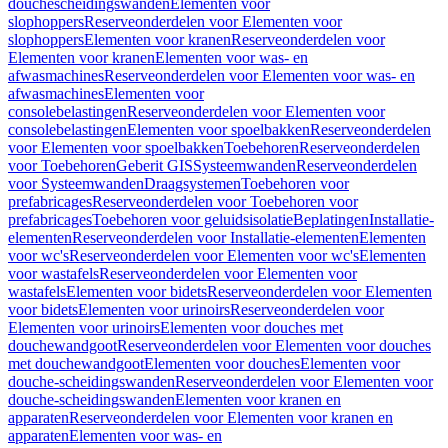
douchescheidingswanden
Elementen voor
slophoppers
Reserveonderdelen voor Elementen voor
slophoppers
Elementen voor kranen
Reserveonderdelen voor
Elementen voor kranen
Elementen voor was- en
afwasmachines
Reserveonderdelen voor Elementen voor was- en
afwasmachines
Elementen voor
consolebelastingen
Reserveonderdelen voor Elementen voor
consolebelastingen
Elementen voor spoelbakken
Reserveonderdelen
voor Elementen voor spoelbakken
Toebehoren
Reserveonderdelen
voor Toebehoren
Geberit GIS
Systeemwanden
Reserveonderdelen
voor Systeemwanden
Draagsystemen
Toebehoren voor
prefabricages
Reserveonderdelen voor Toebehoren voor
prefabricages
Toebehoren voor geluidsisolatie
Beplatingen
Installatie-
elementen
Reserveonderdelen voor Installatie-elementen
Elementen
voor wc's
Reserveonderdelen voor Elementen voor wc's
Elementen
voor wastafels
Reserveonderdelen voor Elementen voor
wastafels
Elementen voor bidets
Reserveonderdelen voor Elementen
voor bidets
Elementen voor urinoirs
Reserveonderdelen voor
Elementen voor urinoirs
Elementen voor douches met
douchewandgoot
Reserveonderdelen voor Elementen voor douches
met douchewandgoot
Elementen voor douches
Elementen voor
douche-scheidingswanden
Reserveonderdelen voor Elementen voor
douche-scheidingswanden
Elementen voor kranen en
apparaten
Reserveonderdelen voor Elementen voor kranen en
apparaten
Elementen voor was- en