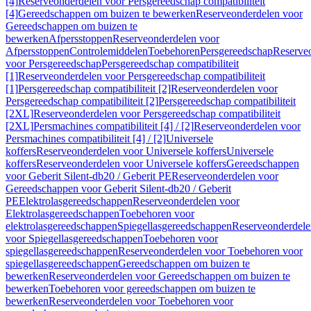
[4]
Reserveonderdelen voor Persgereedschap compatibiliteit
[4]
Gereedschappen om buizen te bewerken
Reserveonderdelen voor
Gereedschappen om buizen te
bewerken
Afpersstoppen
Reserveonderdelen voor
Afpersstoppen
Controlemiddelen
Toebehoren
Persgereedschap
Reserve
voor Persgereedschap
Persgereedschap compatibiliteit
[1]
Reserveonderdelen voor Persgereedschap compatibiliteit
[1]
Persgereedschap compatibiliteit [2]
Reserveonderdelen voor
Persgereedschap compatibiliteit [2]
Persgereedschap compatibiliteit
[2XL]
Reserveonderdelen voor Persgereedschap compatibiliteit
[2XL]
Persmachines compatibiliteit [4] / [2]
Reserveonderdelen voor
Persmachines compatibiliteit [4] / [2]
Universele
koffers
Reserveonderdelen voor Universele koffers
Universele
koffers
Reserveonderdelen voor Universele koffers
Gereedschappen
voor Geberit Silent-db20 / Geberit PE
Reserveonderdelen voor
Gereedschappen voor Geberit Silent-db20 / Geberit
PE
Elektrolasgereedschappen
Reserveonderdelen voor
Elektrolasgereedschappen
Toebehoren voor
elektrolasgereedschappen
Spiegellasgereedschappen
Reserveonderdele
voor Spiegellasgereedschappen
Toebehoren voor
spiegellasgereedschappen
Reserveonderdelen voor Toebehoren voor
spiegellasgereedschappen
Gereedschappen om buizen te
bewerken
Reserveonderdelen voor Gereedschappen om buizen te
bewerken
Toebehoren voor gereedschappen om buizen te
bewerken
Reserveonderdelen voor Toebehoren voor