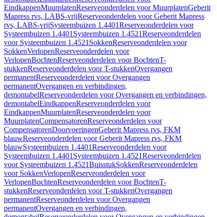
Eindkappen
Muurplaten
Reserveonderdelen voor Muurplaten
Geberit
Mapress rvs, LABS-vrij
Reserveonderdelen voor Geberit Mapress
rvs, LABS-vrij
Systeembuizen 1.4401
Reserveonderdelen voor
Systeembuizen 1.4401
Systeembuizen 1.4521
Reserveonderdelen
voor Systeembuizen 1.4521
Sokken
Reserveonderdelen voor
Sokken
Verlopen
Reserveonderdelen voor
Verlopen
Bochten
Reserveonderdelen voor Bochten
T-
stukken
Reserveonderdelen voor T-stukken
Overgangen
permanent
Reserveonderdelen voor Overgangen
permanent
Overgangen en verbindingen,
demontabel
Reserveonderdelen voor Overgangen en verbindingen,
demontabel
Eindkappen
Reserveonderdelen voor
Eindkappen
Muurplaten
Reserveonderdelen voor
Muurplaten
Compensatoren
Reserveonderdelen voor
Compensatoren
Doorvoeringen
Geberit Mapress rvs, FKM
blauw
Reserveonderdelen voor Geberit Mapress rvs, FKM
blauw
Systeembuizen 1.4401
Reserveonderdelen voor
Systeembuizen 1.4401
Systeembuizen 1.4521
Reserveonderdelen
voor Systeembuizen 1.4521
Buisstuk
Sokken
Reserveonderdelen
voor Sokken
Verlopen
Reserveonderdelen voor
Verlopen
Bochten
Reserveonderdelen voor Bochten
T-
stukken
Reserveonderdelen voor T-stukken
Overgangen
permanent
Reserveonderdelen voor Overgangen
permanent
Overgangen en verbindingen,
demontabel
Reserveonderdelen voor Overgangen en verbindingen,