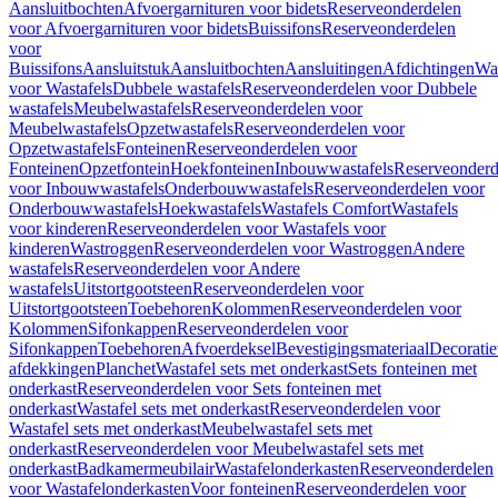
Aansluitbochten
Afvoergarnituren voor bidets
Reserveonderdelen
voor Afvoergarnituren voor bidets
Buissifons
Reserveonderdelen
voor
Buissifons
Aansluitstuk
Aansluitbochten
Aansluitingen
Afdichtingen
Was
voor Wastafels
Dubbele wastafels
Reserveonderdelen voor Dubbele
wastafels
Meubelwastafels
Reserveonderdelen voor
Meubelwastafels
Opzetwastafels
Reserveonderdelen voor
Opzetwastafels
Fonteinen
Reserveonderdelen voor
Fonteinen
Opzetfontein
Hoekfonteinen
Inbouwwastafels
Reserveonderd
voor Inbouwwastafels
Onderbouwwastafels
Reserveonderdelen voor
Onderbouwwastafels
Hoekwastafels
Wastafels Comfort
Wastafels
voor kinderen
Reserveonderdelen voor Wastafels voor
kinderen
Wastroggen
Reserveonderdelen voor Wastroggen
Andere
wastafels
Reserveonderdelen voor Andere
wastafels
Uitstortgootsteen
Reserveonderdelen voor
Uitstortgootsteen
Toebehoren
Kolommen
Reserveonderdelen voor
Kolommen
Sifonkappen
Reserveonderdelen voor
Sifonkappen
Toebehoren
Afvoerdeksel
Bevestigingsmateriaal
Decorati
afdekkingen
Planchet
Wastafel sets met onderkast
Sets fonteinen met
onderkast
Reserveonderdelen voor Sets fonteinen met
onderkast
Wastafel sets met onderkast
Reserveonderdelen voor
Wastafel sets met onderkast
Meubelwastafel sets met
onderkast
Reserveonderdelen voor Meubelwastafel sets met
onderkast
Badkamermeubilair
Wastafelonderkasten
Reserveonderdelen
voor Wastafelonderkasten
Voor fonteinen
Reserveonderdelen voor