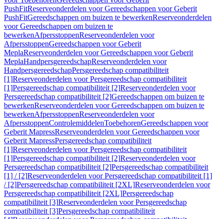
PushFit
Reserveonderdelen voor Gereedschappen voor Geberit
PushFit
Gereedschappen om buizen te bewerken
Reserveonderdelen
voor Gereedschappen om buizen te
bewerken
Afpersstoppen
Reserveonderdelen voor
Afpersstoppen
Gereedschappen voor Geberit
Mepla
Reserveonderdelen voor Gereedschappen voor Geberit
Mepla
Handpersgereedschap
Reserveonderdelen voor
Handpersgereedschap
Persgereedschap compatibiliteit
[1]
Reserveonderdelen voor Persgereedschap compatibiliteit
[1]
Persgereedschap compatibiliteit [2]
Reserveonderdelen voor
Persgereedschap compatibiliteit [2]
Gereedschappen om buizen te
bewerken
Reserveonderdelen voor Gereedschappen om buizen te
bewerken
Afpersstoppen
Reserveonderdelen voor
Afpersstoppen
Controlemiddelen
Toebehoren
Gereedschappen voor
Geberit Mapress
Reserveonderdelen voor Gereedschappen voor
Geberit Mapress
Persgereedschap compatibiliteit
[1]
Reserveonderdelen voor Persgereedschap compatibiliteit
[1]
Persgereedschap compatibiliteit [2]
Reserveonderdelen voor
Persgereedschap compatibiliteit [2]
Persgereedschap compatibiliteit
[1] / [2]
Reserveonderdelen voor Persgereedschap compatibiliteit [1]
/ [2]
Persgereedschap compatibiliteit [2XL]
Reserveonderdelen voor
Persgereedschap compatibiliteit [2XL]
Persgereedschap
compatibiliteit [3]
Reserveonderdelen voor Persgereedschap
compatibiliteit [3]
Persgereedschap compatibiliteit