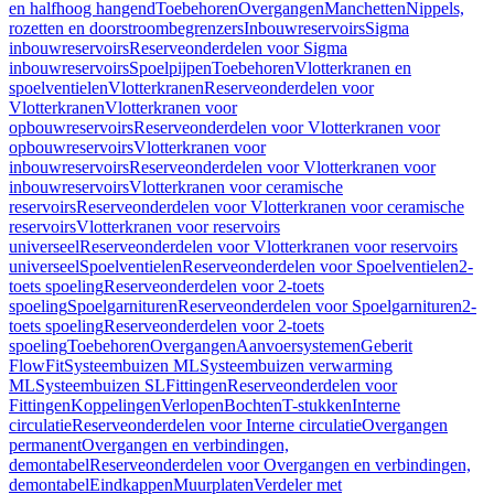
en halfhoog hangend
Toebehoren
Overgangen
Manchetten
Nippels,
rozetten en doorstroombegrenzers
Inbouwreservoirs
Sigma
inbouwreservoirs
Reserveonderdelen voor Sigma
inbouwreservoirs
Spoelpijpen
Toebehoren
Vlotterkranen en
spoelventielen
Vlotterkranen
Reserveonderdelen voor
Vlotterkranen
Vlotterkranen voor
opbouwreservoirs
Reserveonderdelen voor Vlotterkranen voor
opbouwreservoirs
Vlotterkranen voor
inbouwreservoirs
Reserveonderdelen voor Vlotterkranen voor
inbouwreservoirs
Vlotterkranen voor ceramische
reservoirs
Reserveonderdelen voor Vlotterkranen voor ceramische
reservoirs
Vlotterkranen voor reservoirs
universeel
Reserveonderdelen voor Vlotterkranen voor reservoirs
universeel
Spoelventielen
Reserveonderdelen voor Spoelventielen
2-
toets spoeling
Reserveonderdelen voor 2-toets
spoeling
Spoelgarnituren
Reserveonderdelen voor Spoelgarnituren
2-
toets spoeling
Reserveonderdelen voor 2-toets
spoeling
Toebehoren
Overgangen
Aanvoersystemen
Geberit
FlowFit
Systeembuizen ML
Systeembuizen verwarming
ML
Systeembuizen SL
Fittingen
Reserveonderdelen voor
Fittingen
Koppelingen
Verlopen
Bochten
T-stukken
Interne
circulatie
Reserveonderdelen voor Interne circulatie
Overgangen
permanent
Overgangen en verbindingen,
demontabel
Reserveonderdelen voor Overgangen en verbindingen,
demontabel
Eindkappen
Muurplaten
Verdeler met