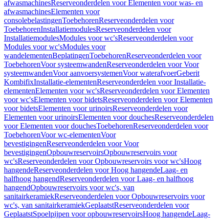
afwasmachines
Reserveonderdelen voor Elementen voor was- en
afwasmachines
Elementen voor
consolebelastingen
Toebehoren
Reserveonderdelen voor
Toebehoren
Installatiemodules
Reserveonderdelen voor
Installatiemodules
Modules voor wc's
Reserveonderdelen voor
Modules voor wc's
Modules voor
wandelementen
Beplatingen
Toebehoren
Reserveonderdelen voor
Toebehoren
Voor systeemwanden
Reserveonderdelen voor Voor
systeemwanden
Voor aanvoersystemen
Voor waterafvoer
Geberit
Kombifix
Installatie-elementen
Reserveonderdelen voor Installatie-
elementen
Elementen voor wc's
Reserveonderdelen voor Elementen
voor wc's
Elementen voor bidets
Reserveonderdelen voor Elementen
voor bidets
Elementen voor urinoirs
Reserveonderdelen voor
Elementen voor urinoirs
Elementen voor douches
Reserveonderdelen
voor Elementen voor douches
Toebehoren
Reserveonderdelen voor
Toebehoren
Voor wc-elementen
Voor
bevestigingen
Reserveonderdelen voor Voor
bevestigingen
Opbouwreservoirs
Opbouwreservoirs voor
wc's
Reserveonderdelen voor Opbouwreservoirs voor wc's
Hoog
hangende
Reserveonderdelen voor Hoog hangende
Laag- en
halfhoog hangend
Reserveonderdelen voor Laag- en halfhoog
hangend
Opbouwreservoirs voor wc's, van
sanitairkeramiek
Reserveonderdelen voor Opbouwreservoirs voor
wc's, van sanitairkeramiek
Geplaatst
Reserveonderdelen voor
Geplaatst
Spoelpijpen voor opbouwreservoirs
Hoog hangende
Laag-