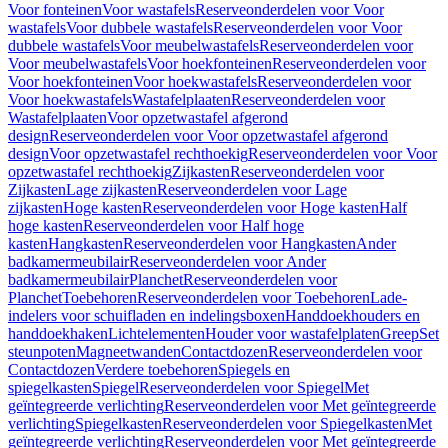
Voor fonteinen
Voor wastafels
Reserveonderdelen voor Voor
wastafels
Voor dubbele wastafels
Reserveonderdelen voor Voor
dubbele wastafels
Voor meubelwastafels
Reserveonderdelen voor
Voor meubelwastafels
Voor hoekfonteinen
Reserveonderdelen voor
Voor hoekfonteinen
Voor hoekwastafels
Reserveonderdelen voor
Voor hoekwastafels
Wastafelplaaten
Reserveonderdelen voor
Wastafelplaaten
Voor opzetwastafel afgerond
design
Reserveonderdelen voor Voor opzetwastafel afgerond
design
Voor opzetwastafel rechthoekig
Reserveonderdelen voor Voor
opzetwastafel rechthoekig
Zijkasten
Reserveonderdelen voor
Zijkasten
Lage zijkasten
Reserveonderdelen voor Lage
zijkasten
Hoge kasten
Reserveonderdelen voor Hoge kasten
Half
hoge kasten
Reserveonderdelen voor Half hoge
kasten
Hangkasten
Reserveonderdelen voor Hangkasten
Ander
badkamermeubilair
Reserveonderdelen voor Ander
badkamermeubilair
Planchet
Reserveonderdelen voor
Planchet
Toebehoren
Reserveonderdelen voor Toebehoren
Lade-
indelers voor schuifladen en indelingsboxen
Handdoekhouders en
handdoekhaken
Lichtelementen
Houder voor wastafelplaten
Greep
Set
steunpoten
Magneetwanden
Contactdozen
Reserveonderdelen voor
Contactdozen
Verdere toebehoren
Spiegels en
spiegelkasten
Spiegel
Reserveonderdelen voor Spiegel
Met
geïntegreerde verlichting
Reserveonderdelen voor Met geïntegreerde
verlichting
Spiegelkasten
Reserveonderdelen voor Spiegelkasten
Met
geïntegreerde verlichting
Reserveonderdelen voor Met geïntegreerde