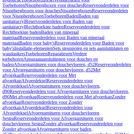
Toebehoren
Nisopbergboxen voor douches
Reserveonderdelen voor
Nisopbergboxen voor douches
Nisopbergboxen
Reserveonderdelen
voor Nisopbergboxen
Toebehoren
Baden
Baden van
sanitairacryl
Reserveonderdelen voor Baden van
sanitairacryl
Rechthoekige baden
Reserveonderdelen voor
Rechthoekige baden
Baden van mineraal
materiaal
Reserveonderdelen voor Baden van mineraal
materiaal
Baden voor baby's
Reserveonderdelen voor Baden voor
baby's
Installatie-elementen
Sets steunpoten en sets aansluitplaten en
wandankers
Toebehoren
Reparatiesets
Verdere
toebehoren
Apparaataansluitingen voor douches en
baden
Afvoergarnituren voor douchevloeren, d52
Reserveonderdelen
voor Afvoergarnituren voor douchevloeren, d52
Met
afvoerkap
Reserveonderdelen voor Met
afvoerkap
Afvoerdeksel
Reserveonderdelen voor
Afvoerdeksel
Afvoergarnituren voor douchevloeren,
d90
Reserveonderdelen voor Afvoergarnituren voor douchevloeren,
d90
Met afvoerkap
Reserveonderdelen voor Met afvoerkap
Zonder
afvoerkap
Reserveonderdelen voor Zonder
afvoerkap
Afvoerdeksel
Reserveonderdelen voor
Afvoerdeksel
Afvoergarnituren voor douchevloeren
Sestra
Reserveonderdelen voor Afvoergarnituren voor
douchevloeren Sestra
Zonder afvoerkap
Reserveonderdelen voor
Zonder afvoerkap
Afvoergarnituren voor baden,