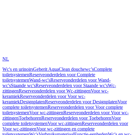
NL
Wc's en urinoirs
Geberit AquaClean douchewc’s
Complete
toiletsystemen
Reserveonderdelen voor Complete
toiletsystemen
Wand-wc's
Reserveonderdelen voor Wand-
wc's
Staande wc's
Reserveonderdelen voor Staande wc's
Wc-
zittingen
Reserveonderdelen voor Wc-zittingen
Voor wc-
keramiek
Reserveonderdelen voor Voor wc-
keramiek
Designplaten
Reserveonderdelen voor Designplaten
Voor
complete toiletsystemen
Reserveonderdelen voor Voor complete
toiletsystemen
Voor wc-zittingen
Reserveonderdelen voor Voor wc-
zittingen
Toebehoren
Reserveonderdelen voor Toebehoren
Voor
complete toiletsystemen
Voor wc-zittingen
Reserveonderdelen voor
Voor wc-zittingen
Voor wc-zittingen en complete
toiletsystemen
Wc's
Verbruiksmateriaal
Functie-eenheden
Wc's en wc-