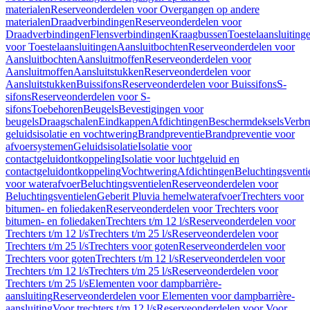
materialen
Reserveonderdelen voor Overgangen op andere
materialen
Draadverbindingen
Reserveonderdelen voor
Draadverbindingen
Flensverbindingen
Kraagbussen
Toestelaansluiting
voor Toestelaansluitingen
Aansluitbochten
Reserveonderdelen voor
Aansluitbochten
Aansluitmoffen
Reserveonderdelen voor
Aansluitmoffen
Aansluitstukken
Reserveonderdelen voor
Aansluitstukken
Buissifons
Reserveonderdelen voor Buissifons
S-
sifons
Reserveonderdelen voor S-
sifons
Toebehoren
Beugels
Bevestigingen voor
beugels
Draagschalen
Eindkappen
Afdichtingen
Beschermdeksels
Verbr
geluidsisolatie en vochtwering
Brandpreventie
Brandpreventie voor
afvoersystemen
Geluidsisolatie
Isolatie voor
contactgeluidontkoppeling
Isolatie voor luchtgeluid en
contactgeluidontkoppeling
Vochtwering
Afdichtingen
Beluchtingsventi
voor waterafvoer
Beluchtingsventielen
Reserveonderdelen voor
Beluchtingsventielen
Geberit Pluvia hemelwaterafvoer
Trechters voor
bitumen- en foliedaken
Reserveonderdelen voor Trechters voor
bitumen- en foliedaken
Trechters t/m 12 l/s
Reserveonderdelen voor
Trechters t/m 12 l/s
Trechters t/m 25 l/s
Reserveonderdelen voor
Trechters t/m 25 l/s
Trechters voor goten
Reserveonderdelen voor
Trechters voor goten
Trechters t/m 12 l/s
Reserveonderdelen voor
Trechters t/m 12 l/s
Trechters t/m 25 l/s
Reserveonderdelen voor
Trechters t/m 25 l/s
Elementen voor dampbarrière-
aansluiting
Reserveonderdelen voor Elementen voor dampbarrière-
aansluiting
Voor trechters t/m 12 l/s
Reserveonderdelen voor Voor