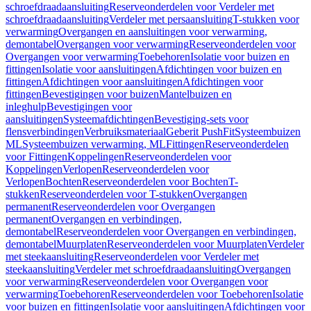
schroefdraadaansluiting
Reserveonderdelen voor Verdeler met
schroefdraadaansluiting
Verdeler met persaansluiting
T-stukken voor
verwarming
Overgangen en aansluitingen voor verwarming,
demontabel
Overgangen voor verwarming
Reserveonderdelen voor
Overgangen voor verwarming
Toebehoren
Isolatie voor buizen en
fittingen
Isolatie voor aansluitingen
Afdichtingen voor buizen en
fittingen
Afdichtingen voor aansluitingen
Afdichtingen voor
fittingen
Bevestigingen voor buizen
Mantelbuizen en
inleghulp
Bevestigingen voor
aansluitingen
Systeemafdichtingen
Bevestiging-sets voor
flensverbindingen
Verbruiksmateriaal
Geberit PushFit
Systeembuizen
ML
Systeembuizen verwarming, ML
Fittingen
Reserveonderdelen
voor Fittingen
Koppelingen
Reserveonderdelen voor
Koppelingen
Verlopen
Reserveonderdelen voor
Verlopen
Bochten
Reserveonderdelen voor Bochten
T-
stukken
Reserveonderdelen voor T-stukken
Overgangen
permanent
Reserveonderdelen voor Overgangen
permanent
Overgangen en verbindingen,
demontabel
Reserveonderdelen voor Overgangen en verbindingen,
demontabel
Muurplaten
Reserveonderdelen voor Muurplaten
Verdeler
met steekaansluiting
Reserveonderdelen voor Verdeler met
steekaansluiting
Verdeler met schroefdraadaansluiting
Overgangen
voor verwarming
Reserveonderdelen voor Overgangen voor
verwarming
Toebehoren
Reserveonderdelen voor Toebehoren
Isolatie
voor buizen en fittingen
Isolatie voor aansluitingen
Afdichtingen voor