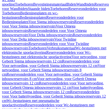
spoeling
Toebehoren
Bevestigingsmateriaal
Bidets
Wandbidets
Reserveo
voor Wandbidets
Staande bidets
Toebehoren
Reserveonderdelen voor
Toebehoren
Bedieningsplaten en wc-
besturingen
Bedieningsplaten
Reserveonderdelen voor
Bedieningsplaten
Voor Sigma inbouwreservoirs
Reserveonderdelen
voor Voor Sigma inbouwreservoirs
Voor Omega
inbouwreservoirs
Reserveonderdelen voor Voor Omega
inbouwreservoirs
Voor Delta inbouwreservoirs
Reserveonderdelen
voor Voor Delta inbouwreservoirs
Voor Twinline
inbouwreservoirs
Reserveonderdelen voor Voor Twinline
inbouwreservoirs
Toebehoren
Verbruiksmateriaal
Wc-besturingen met
elektronische spoelactivering
Reserveonderdelen voor Wc-
besturingen met elektronische spoelactivering
Voor netvoeding, voor
Geberit Sigma inbouwreservoirs 12 cm
Reserveonderdelen voor
Voor netvoeding, voor Geberit Sigma inbouwreservoirs 12 cm
Voor
netvoeding, voor Geberit Sigma inbouwreservoirs 8
cm
Reserveonderdelen voor Voor netvoeding, voor Geberit Sigma
inbouwreservoirs 8 cm
Voor netvoeding, voor Geberit Omega
inbouwreservoirs 12 cm
Reserveonderdelen voor Voor netvoeding,
voor Geberit Omega inbouwreservoirs 12 cm
Voor batterijvoeding,
voor Geberit Sigma inbouwreservoirs 12 cm
Reserveonderdelen
voor Voor batterijvoeding, voor Geberit Sigma inbouwreservoirs 12
cm
Wc-besturingen met pneumatische
spoelactivering
Reserveonderdelen voor Wc-besturingen met