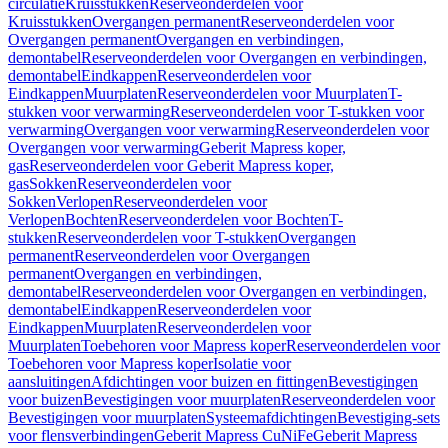
circulatie
Kruisstukken
Reserveonderdelen voor
Kruisstukken
Overgangen permanent
Reserveonderdelen voor
Overgangen permanent
Overgangen en verbindingen,
demontabel
Reserveonderdelen voor Overgangen en verbindingen,
demontabel
Eindkappen
Reserveonderdelen voor
Eindkappen
Muurplaten
Reserveonderdelen voor Muurplaten
T-
stukken voor verwarming
Reserveonderdelen voor T-stukken voor
verwarming
Overgangen voor verwarming
Reserveonderdelen voor
Overgangen voor verwarming
Geberit Mapress koper,
gas
Reserveonderdelen voor Geberit Mapress koper,
gas
Sokken
Reserveonderdelen voor
Sokken
Verlopen
Reserveonderdelen voor
Verlopen
Bochten
Reserveonderdelen voor Bochten
T-
stukken
Reserveonderdelen voor T-stukken
Overgangen
permanent
Reserveonderdelen voor Overgangen
permanent
Overgangen en verbindingen,
demontabel
Reserveonderdelen voor Overgangen en verbindingen,
demontabel
Eindkappen
Reserveonderdelen voor
Eindkappen
Muurplaten
Reserveonderdelen voor
Muurplaten
Toebehoren voor Mapress koper
Reserveonderdelen voor
Toebehoren voor Mapress koper
Isolatie voor
aansluitingen
Afdichtingen voor buizen en fittingen
Bevestigingen
voor buizen
Bevestigingen voor muurplaten
Reserveonderdelen voor
Bevestigingen voor muurplaten
Systeemafdichtingen
Bevestiging-sets
voor flensverbindingen
Geberit Mapress CuNiFe
Geberit Mapress