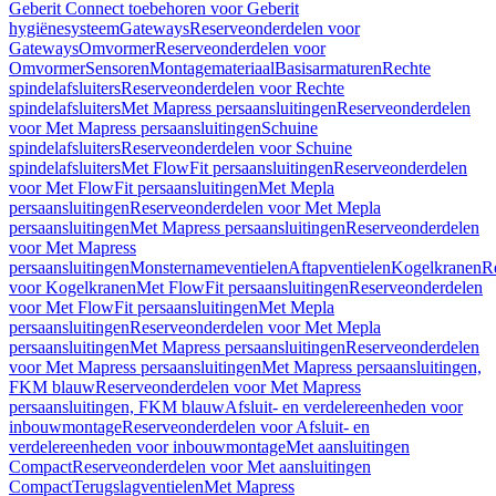
Geberit Connect toebehoren voor Geberit
hygiënesysteem
Gateways
Reserveonderdelen voor
Gateways
Omvormer
Reserveonderdelen voor
Omvormer
Sensoren
Montagemateriaal
Basisarmaturen
Rechte
spindelafsluiters
Reserveonderdelen voor Rechte
spindelafsluiters
Met Mapress persaansluitingen
Reserveonderdelen
voor Met Mapress persaansluitingen
Schuine
spindelafsluiters
Reserveonderdelen voor Schuine
spindelafsluiters
Met FlowFit persaansluitingen
Reserveonderdelen
voor Met FlowFit persaansluitingen
Met Mepla
persaansluitingen
Reserveonderdelen voor Met Mepla
persaansluitingen
Met Mapress persaansluitingen
Reserveonderdelen
voor Met Mapress
persaansluitingen
Monsternameventielen
Aftapventielen
Kogelkranen
R
voor Kogelkranen
Met FlowFit persaansluitingen
Reserveonderdelen
voor Met FlowFit persaansluitingen
Met Mepla
persaansluitingen
Reserveonderdelen voor Met Mepla
persaansluitingen
Met Mapress persaansluitingen
Reserveonderdelen
voor Met Mapress persaansluitingen
Met Mapress persaansluitingen,
FKM blauw
Reserveonderdelen voor Met Mapress
persaansluitingen, FKM blauw
Afsluit- en verdelereenheden voor
inbouwmontage
Reserveonderdelen voor Afsluit- en
verdelereenheden voor inbouwmontage
Met aansluitingen
Compact
Reserveonderdelen voor Met aansluitingen
Compact
Terugslagventielen
Met Mapress