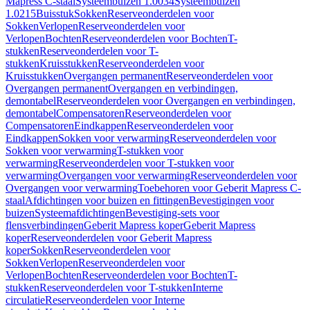
Mapress C-staal
Systeembuizen 1.0034
Systeembuizen
1.0215
Buisstuk
Sokken
Reserveonderdelen voor
Sokken
Verlopen
Reserveonderdelen voor
Verlopen
Bochten
Reserveonderdelen voor Bochten
T-
stukken
Reserveonderdelen voor T-
stukken
Kruisstukken
Reserveonderdelen voor
Kruisstukken
Overgangen permanent
Reserveonderdelen voor
Overgangen permanent
Overgangen en verbindingen,
demontabel
Reserveonderdelen voor Overgangen en verbindingen,
demontabel
Compensatoren
Reserveonderdelen voor
Compensatoren
Eindkappen
Reserveonderdelen voor
Eindkappen
Sokken voor verwarming
Reserveonderdelen voor
Sokken voor verwarming
T-stukken voor
verwarming
Reserveonderdelen voor T-stukken voor
verwarming
Overgangen voor verwarming
Reserveonderdelen voor
Overgangen voor verwarming
Toebehoren voor Geberit Mapress C-
staal
Afdichtingen voor buizen en fittingen
Bevestigingen voor
buizen
Systeemafdichtingen
Bevestiging-sets voor
flensverbindingen
Geberit Mapress koper
Geberit Mapress
koper
Reserveonderdelen voor Geberit Mapress
koper
Sokken
Reserveonderdelen voor
Sokken
Verlopen
Reserveonderdelen voor
Verlopen
Bochten
Reserveonderdelen voor Bochten
T-
stukken
Reserveonderdelen voor T-stukken
Interne
circulatie
Reserveonderdelen voor Interne