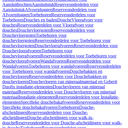
Aansluitbochten
Aansluitstuk
Reserveonderdelen voor
Aansluitstuk
Afvoerpluggen
Reserveonderdelen voor
Afvoerpluggen
Toebehoren
Reserveonderdelen voor
Toebehoren
Douches en baden
Douche
Vloerafvoer voor
douches
Reserveonderdelen voor Vloerafvoer voor
douches
Douchevloergoten
Reserveonderdelen voor
Douchevloergoten
Toebehoren voor
douchevloergoten
Reserveonderdelen voor Toebehoren voor
douchevloergoten
Douchevloerafvoeren
Reserveonderdelen voor
Douchevloerafvoeren
Toebehoren voor
douchevloerafvoeren
Reserveonderdelen voor Toebehoren voor
douchevloerafvoeren
Wandafvoeren
Reserveonderdelen voor
Wandafvoeren
Toebehoren voor wandafvoeren
Reserveonderdelen
voor Toebehoren voor wandafvoeren
Douchebakken en
douchevloeren
Reserveonderdelen voor Douchebakken en
douchevloeren
Douchevloeren van mineraalmateriaal en Geberit
Duofix installatie-elementen
Douchevloeren van mineraal
materiaal
Reserveonderdelen voor Douchevloeren van mineraal
materiaal
Installatie-elementen
Reserveonderdelen voor Installatie-
elementen
Specifieke douchebakafvoeren
Reserveonderdelen voor
Specifieke douchebakafvoeren
Toebehoren
Douche-
afscheidingen
Reserveonderdelen voor Douche-
afscheidingen
Douche-afscheidingen voor walk-in-
douche
Reserveonderdelen voor Douche-afscheidingen voor walk-
in-douche
Toebehoren
Reserveonderdelen voor