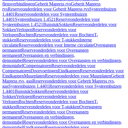
flensverbindingen
Geberit Mapress rvs
Geberit Mapress
rvs
Reserveonderdelen voor Geberit Mapress rvs
Systeembuizen
1.4401
Reserveonderdelen voor Systeembuizen
1.4401
Systeembuizen 1.4521
Reserveonderdelen voor
Systeembuizen 1.4521
Buisstuk
Sokken
Reserveonderdelen voor
Sokken
Verlopen
Reserveonderdelen voor
Verlopen
Bochten
Reserveonderdelen voor Bochten
T-
stukken
Reserveonderdelen voor T-stukken
Interne
circulatie
Reserveonderdelen voor Interne circulatie
Overgangen
permanent
Reserveonderdelen voor Overgangen
permanent
Overgangen en verbindingen,
demontabel
Reserveonderdelen voor Overgangen en verbindingen,
demontabel
Compensatoren
Reserveonderdelen voor
Compensatoren
Doorvoeringen
Eindkappen
Reserveonderdelen voor
Eindkappen
Muurplaten
Reserveonderdelen voor Muurplaten
Geberit
Mapress rvs, gas
Reserveonderdelen voor Geberit Mapress rvs,
gas
Systeembuizen 1.4401
Reserveonderdelen voor Systeembuizen
1.4401
Buisstuk
Sokken
Reserveonderdelen voor
Sokken
Verlopen
Reserveonderdelen voor
Verlopen
Bochten
Reserveonderdelen voor Bochten
T-
stukken
Reserveonderdelen voor T-stukken
Overgangen
permanent
Reserveonderdelen voor Overgangen
permanent
Overgangen en verbindingen,
demontabel
Reserveonderdelen voor Overgangen en verbindingen,
demontabel
Eindkappen
Reserveonderdelen voor