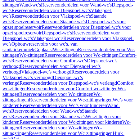
zittingen
Wand-wc's
Reserveonderdelen voor Wand-wc's
Diepspoel-
wc’s
Reserveonderdelen voor Diepspoel-wc’s
Vlakspoel-
wc’s
Reserveonderdelen voor Vlakspoel-wc’s
Staande
wc's
Reserveonderdelen voor Staande wc's
Diepspoel-wc's voor
opzet spoelreservoir
Reserveonderdelen voor Diepspoel-wc's voor
opzet spoelreservoir
Diepspoel-wc’s
Reserveonderdelen voor
Diepspoel-wc’s
Vlakspoel-wc’s
Reserveonderdelen voor Vlakspoel-
wc’s
Opbouwreservoirs voor wc's, van
sanitairkeramiek
Geplaatst
Wc-zittingen
Reserveonderdelen voor Wc-
zittingen
Wc-zittingen
Reserveonderdelen voor Wc-zittingen
Comfort-
wc's
Reserveonderdelen voor Comfort-wc's
Diepspoel-wc’s
verhoogd
Reserveonderdelen voor Diepspoel-wc’s
verhoogd
Vlakspoel-wc’s verhoogd
Reserveonderdelen voor
Vlakspoel-wc’s verhoogd
Diepspoel-wc's
verlengd
Reserveonderdelen voor Diepspoel-wc's verlengd
Comfort
wc-zittingen
Reserveonderdelen voor Comfort wc-zittingen
Wc-
zittingen
Reserveonderdelen voor Wc-zittingen
Wc-
zittingsringen
Reserveonderdelen voor Wc-zittingsringen
Wc’s voor
kinderen
Reserveonderdelen voor Wc’s voor kinderen
Wand-
wc's
Reserveonderdelen voor Wand-wc's
Staande
wc's
Reserveonderdelen voor Staande wc's
Wc-zittingen voor
kinderen
Reserveonderdelen voor Wc-zittingen voor kinderen
Wc-
zittingen
Reserveonderdelen voor Wc-zittingen
Wc-
zittingsringen
Reserveonderdelen voor Wc-zittingsringen
Hurk-
wc's
Met