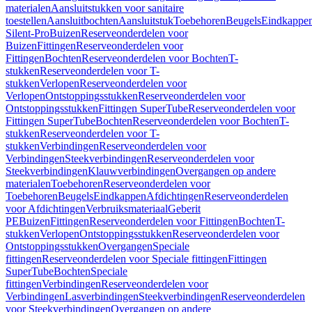
materialen
Aansluitstukken voor sanitaire
toestellen
Aansluitbochten
Aansluitstuk
Toebehoren
Beugels
Eindkappe
Silent-Pro
Buizen
Reserveonderdelen voor
Buizen
Fittingen
Reserveonderdelen voor
Fittingen
Bochten
Reserveonderdelen voor Bochten
T-
stukken
Reserveonderdelen voor T-
stukken
Verlopen
Reserveonderdelen voor
Verlopen
Ontstoppingsstukken
Reserveonderdelen voor
Ontstoppingsstukken
Fittingen SuperTube
Reserveonderdelen voor
Fittingen SuperTube
Bochten
Reserveonderdelen voor Bochten
T-
stukken
Reserveonderdelen voor T-
stukken
Verbindingen
Reserveonderdelen voor
Verbindingen
Steekverbindingen
Reserveonderdelen voor
Steekverbindingen
Klauwverbindingen
Overgangen op andere
materialen
Toebehoren
Reserveonderdelen voor
Toebehoren
Beugels
Eindkappen
Afdichtingen
Reserveonderdelen
voor Afdichtingen
Verbruiksmateriaal
Geberit
PE
Buizen
Fittingen
Reserveonderdelen voor Fittingen
Bochten
T-
stukken
Verlopen
Ontstoppingsstukken
Reserveonderdelen voor
Ontstoppingsstukken
Overgangen
Speciale
fittingen
Reserveonderdelen voor Speciale fittingen
Fittingen
SuperTube
Bochten
Speciale
fittingen
Verbindingen
Reserveonderdelen voor
Verbindingen
Lasverbindingen
Steekverbindingen
Reserveonderdelen
voor Steekverbindingen
Overgangen op andere