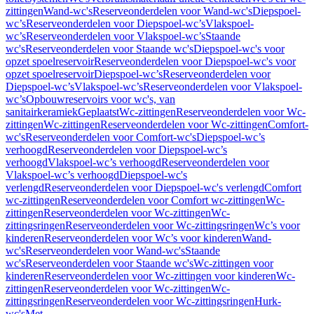
zittingen
Wand-wc's
Reserveonderdelen voor Wand-wc's
Diepspoel-
wc’s
Reserveonderdelen voor Diepspoel-wc’s
Vlakspoel-
wc’s
Reserveonderdelen voor Vlakspoel-wc’s
Staande
wc's
Reserveonderdelen voor Staande wc's
Diepspoel-wc's voor
opzet spoelreservoir
Reserveonderdelen voor Diepspoel-wc's voor
opzet spoelreservoir
Diepspoel-wc’s
Reserveonderdelen voor
Diepspoel-wc’s
Vlakspoel-wc’s
Reserveonderdelen voor Vlakspoel-
wc’s
Opbouwreservoirs voor wc's, van
sanitairkeramiek
Geplaatst
Wc-zittingen
Reserveonderdelen voor Wc-
zittingen
Wc-zittingen
Reserveonderdelen voor Wc-zittingen
Comfort-
wc's
Reserveonderdelen voor Comfort-wc's
Diepspoel-wc’s
verhoogd
Reserveonderdelen voor Diepspoel-wc’s
verhoogd
Vlakspoel-wc’s verhoogd
Reserveonderdelen voor
Vlakspoel-wc’s verhoogd
Diepspoel-wc's
verlengd
Reserveonderdelen voor Diepspoel-wc's verlengd
Comfort
wc-zittingen
Reserveonderdelen voor Comfort wc-zittingen
Wc-
zittingen
Reserveonderdelen voor Wc-zittingen
Wc-
zittingsringen
Reserveonderdelen voor Wc-zittingsringen
Wc’s voor
kinderen
Reserveonderdelen voor Wc’s voor kinderen
Wand-
wc's
Reserveonderdelen voor Wand-wc's
Staande
wc's
Reserveonderdelen voor Staande wc's
Wc-zittingen voor
kinderen
Reserveonderdelen voor Wc-zittingen voor kinderen
Wc-
zittingen
Reserveonderdelen voor Wc-zittingen
Wc-
zittingsringen
Reserveonderdelen voor Wc-zittingsringen
Hurk-
wc's
Met