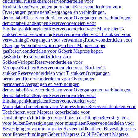
circulatie
Kruisstukken
Reserveonderdelen voor
Kruisstukken
Overgangen permanent
Reserveonderdelen voor
Overgangen permanent
Overgangen en verbindingen,
demontabel
Reserveonderdelen voor Overgangen en verbindingen,
demontabel
Eindkappen
Reserveonderdelen voor
Eindkappen
Muurplaten
Reserveonderdelen voor Muurplaten
T-
stukken voor verwarming
Reserveonderdelen voor T-stukken voor
verwarming
Overgangen voor verwarming
Reserveonderdelen voor
Overgangen voor verwarming
Geberit Mapress koper,
gas
Reserveonderdelen voor Geberit Mapress koper,
gas
Sokken
Reserveonderdelen voor
Sokken
Verlopen
Reserveonderdelen voor
Verlopen
Bochten
Reserveonderdelen voor Bochten
T-
stukken
Reserveonderdelen voor T-stukken
Overgangen
permanent
Reserveonderdelen voor Overgangen
permanent
Overgangen en verbindingen,
demontabel
Reserveonderdelen voor Overgangen en verbindingen,
demontabel
Eindkappen
Reserveonderdelen voor
Eindkappen
Muurplaten
Reserveonderdelen voor
Muurplaten
Toebehoren voor Mapress koper
Reserveonderdelen voor
Toebehoren voor Mapress koper
Isolatie voor
aansluitingen
Afdichtingen voor buizen en fittingen
Bevestigingen
voor buizen
Bevestigingen voor muurplaten
Reserveonderdelen voor
Bevestigingen voor muurplaten
Systeemafdichtingen
Bevestiging-sets
voor flensverbindingen
Geberit Mapress CuNiFe
Geberit Mapress