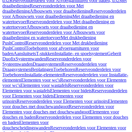
d52
Reserveonderdelen voor Afvoergarnituren voor baden, d52
Met
draaibediening
Reserveonderdelen voor Met
draaibediening
Afbouwsets voor draaibediening
Reserveonderdelen
voor Afbouwsets voor draaibediening
Met draaibediening en
watertoevoer
Reserveonderdelen voor Met draaibediening en
watertoevoer
Afbouwsets voor draaibediening en
watertoevoer
Reserveonderdelen voor Afbouwsets voor
draaibediening en watertoevoer
Met drukbediening
PushControl
Reserveonderdelen voor Met drukbediening
PushControl
Toebehoren voor afvoergarnituren voor
baden
Aansluitsets
T-stukken
Installatie- en spoelsystemen
Geberit
Duofix
Systeemwanden
Reserveonderdelen voor
Systeemwanden
Draagsystemen
Reserveonderdelen voor
Draagsystemen
Beplatingen
Toebehoren
Reserveonderdelen voor
Toebehoren
Installatie-elementen
Reserveonderdelen voor Installatie-
elementen
Elementen voor wc's
Reserveonderdelen voor Elementen
voor wc's
Elementen voor wastafels
Reserveonderdelen voor
Elementen voor wastafels
Elementen voor bidets
Reserveonderdelen
voor Elementen voor bidets
Elementen voor
urinoirs
Reserveonderdelen voor Elementen voor urinoirs
Elementen
voor douches met douchewandgoot
Reserveonderdelen voor
Elementen voor douches met douchewandgoot
Elementen voor
douches en baden
Reserveonderdelen voor Elementen voor douches
en baden
Elementen voor
douchescheidingswanden
Reserveonderdelen voor Elementen voor