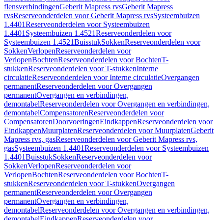
flensverbindingen
Geberit Mapress rvs
Geberit Mapress
rvs
Reserveonderdelen voor Geberit Mapress rvs
Systeembuizen
1.4401
Reserveonderdelen voor Systeembuizen
1.4401
Systeembuizen 1.4521
Reserveonderdelen voor
Systeembuizen 1.4521
Buisstuk
Sokken
Reserveonderdelen voor
Sokken
Verlopen
Reserveonderdelen voor
Verlopen
Bochten
Reserveonderdelen voor Bochten
T-
stukken
Reserveonderdelen voor T-stukken
Interne
circulatie
Reserveonderdelen voor Interne circulatie
Overgangen
permanent
Reserveonderdelen voor Overgangen
permanent
Overgangen en verbindingen,
demontabel
Reserveonderdelen voor Overgangen en verbindingen,
demontabel
Compensatoren
Reserveonderdelen voor
Compensatoren
Doorvoeringen
Eindkappen
Reserveonderdelen voor
Eindkappen
Muurplaten
Reserveonderdelen voor Muurplaten
Geberit
Mapress rvs, gas
Reserveonderdelen voor Geberit Mapress rvs,
gas
Systeembuizen 1.4401
Reserveonderdelen voor Systeembuizen
1.4401
Buisstuk
Sokken
Reserveonderdelen voor
Sokken
Verlopen
Reserveonderdelen voor
Verlopen
Bochten
Reserveonderdelen voor Bochten
T-
stukken
Reserveonderdelen voor T-stukken
Overgangen
permanent
Reserveonderdelen voor Overgangen
permanent
Overgangen en verbindingen,
demontabel
Reserveonderdelen voor Overgangen en verbindingen,
demontabel
Eindkappen
Reserveonderdelen voor