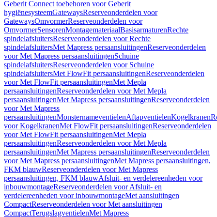
Geberit Connect toebehoren voor Geberit
hygiënesysteem
Gateways
Reserveonderdelen voor
Gateways
Omvormer
Reserveonderdelen voor
Omvormer
Sensoren
Montagemateriaal
Basisarmaturen
Rechte
spindelafsluiters
Reserveonderdelen voor Rechte
spindelafsluiters
Met Mapress persaansluitingen
Reserveonderdelen
voor Met Mapress persaansluitingen
Schuine
spindelafsluiters
Reserveonderdelen voor Schuine
spindelafsluiters
Met FlowFit persaansluitingen
Reserveonderdelen
voor Met FlowFit persaansluitingen
Met Mepla
persaansluitingen
Reserveonderdelen voor Met Mepla
persaansluitingen
Met Mapress persaansluitingen
Reserveonderdelen
voor Met Mapress
persaansluitingen
Monsternameventielen
Aftapventielen
Kogelkranen
R
voor Kogelkranen
Met FlowFit persaansluitingen
Reserveonderdelen
voor Met FlowFit persaansluitingen
Met Mepla
persaansluitingen
Reserveonderdelen voor Met Mepla
persaansluitingen
Met Mapress persaansluitingen
Reserveonderdelen
voor Met Mapress persaansluitingen
Met Mapress persaansluitingen,
FKM blauw
Reserveonderdelen voor Met Mapress
persaansluitingen, FKM blauw
Afsluit- en verdelereenheden voor
inbouwmontage
Reserveonderdelen voor Afsluit- en
verdelereenheden voor inbouwmontage
Met aansluitingen
Compact
Reserveonderdelen voor Met aansluitingen
Compact
Terugslagventielen
Met Mapress