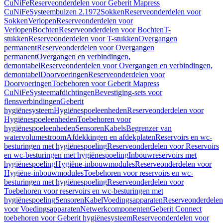
CuNiFe
Reserveonderdelen voor Geberit Mapress
CuNiFe
Systeembuizen 2.1972
Sokken
Reserveonderdelen voor
Sokken
Verlopen
Reserveonderdelen voor
Verlopen
Bochten
Reserveonderdelen voor Bochten
T-
stukken
Reserveonderdelen voor T-stukken
Overgangen
permanent
Reserveonderdelen voor Overgangen
permanent
Overgangen en verbindingen,
demontabel
Reserveonderdelen voor Overgangen en verbindingen,
demontabel
Doorvoeringen
Reserveonderdelen voor
Doorvoeringen
Toebehoren voor Geberit Mapress
CuNiFe
Systeemafdichtingen
Bevestiging-sets voor
flensverbindingen
Geberit
hygiënesysteem
Hygiënespoeleenheden
Reserveonderdelen voor
Hygiënespoeleenheden
Toebehoren voor
hygiënespoeleenheden
Sensoren
Kabels
Begrenzer van
watervolumestroom
Afdekkingen en afdekplaten
Reservoirs en wc-
besturingen met hygiënespoeling
Reserveonderdelen voor Reservoirs
en wc-besturingen met hygiënespoeling
Inbouwreservoirs met
hygiënespoeling
Hygiëne-inbouwmodules
Reserveonderdelen voor
Hygiëne-inbouwmodules
Toebehoren voor reservoirs en wc-
besturingen met hygiënespoeling
Reserveonderdelen voor
Toebehoren voor reservoirs en wc-besturingen met
hygiënespoeling
Sensoren
Kabel
Voedingsapparaten
Reserveonderdelen
voor Voedingsapparaten
Netwerkcomponenten
Geberit Connect
toebehoren voor Geberit hygiënesysteem
Reserveonderdelen voor