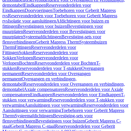
demontabel
Eindkappen
Reserveonderdelen voor
Eindkappen
Doorvoeringen
Toebehoren voor Geberit Mapress
rvs
Reserveonderdelen voor Toebehoren voor Geberit Mapress
rvs
Isolatie voor aansluitingen
Afdichtingen voor buizen en
fittingen
Bevestigingen voor buizen
Bevestigingen voor
muurplaten
Reserveonderdelen voor Bevestigingen voor
muurplaten
Systeemafdichtingen
Bevestiging-sets voor
flensverbindingen
Geberit Mapress Therm
Systeembuizen
Therm
Fittingen
Reserveonderdelen voor
Fittingen
Sokken
Reserveonderdelen voor
Sokken
Verlopen
Reserveonderdelen voor
Verlopen
Bochten
Reserveonderdelen voor Bochten
T-
stukken
Reserveonderdelen voor T-stukken
Overgangen
permanent
Reserveonderdelen voor Overgangen
permanent
Overgangen en verbindingen,
demontabel
Reserveonderdelen voor Overgangen en verbindingen,
demontabel
Axiale compensatoren
Reserveonderdelen voor Axiale
compensatoren
Eindkappen
Reserveonderdelen voor Eindkappen
T-
stukken voor verwarming
Reserveonderdelen voor T-stukken voor
verwarming
Aansluitingen voor verwarming
Reserveonderdelen voor
Aansluitingen voor verwarming
Toebehoren voor Geberit Mapress
Therm
Systeemafdichtingen
Bevestiging-sets voor
flensverbindingen
Bevestigingen voor buizen
Geberit Mapress C-
staal
Geberit Mapress C-staal
Reserveonderdelen voor Geberit