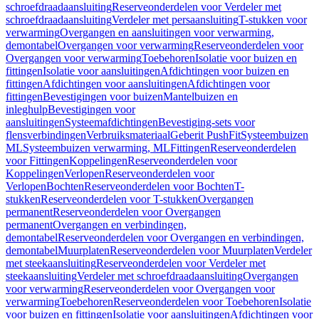
schroefdraadaansluiting
Reserveonderdelen voor Verdeler met
schroefdraadaansluiting
Verdeler met persaansluiting
T-stukken voor
verwarming
Overgangen en aansluitingen voor verwarming,
demontabel
Overgangen voor verwarming
Reserveonderdelen voor
Overgangen voor verwarming
Toebehoren
Isolatie voor buizen en
fittingen
Isolatie voor aansluitingen
Afdichtingen voor buizen en
fittingen
Afdichtingen voor aansluitingen
Afdichtingen voor
fittingen
Bevestigingen voor buizen
Mantelbuizen en
inleghulp
Bevestigingen voor
aansluitingen
Systeemafdichtingen
Bevestiging-sets voor
flensverbindingen
Verbruiksmateriaal
Geberit PushFit
Systeembuizen
ML
Systeembuizen verwarming, ML
Fittingen
Reserveonderdelen
voor Fittingen
Koppelingen
Reserveonderdelen voor
Koppelingen
Verlopen
Reserveonderdelen voor
Verlopen
Bochten
Reserveonderdelen voor Bochten
T-
stukken
Reserveonderdelen voor T-stukken
Overgangen
permanent
Reserveonderdelen voor Overgangen
permanent
Overgangen en verbindingen,
demontabel
Reserveonderdelen voor Overgangen en verbindingen,
demontabel
Muurplaten
Reserveonderdelen voor Muurplaten
Verdeler
met steekaansluiting
Reserveonderdelen voor Verdeler met
steekaansluiting
Verdeler met schroefdraadaansluiting
Overgangen
voor verwarming
Reserveonderdelen voor Overgangen voor
verwarming
Toebehoren
Reserveonderdelen voor Toebehoren
Isolatie
voor buizen en fittingen
Isolatie voor aansluitingen
Afdichtingen voor