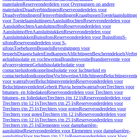
materialen
Reserveonderdelen voor Overgangen op andere
materialen
Draadverbindingen
Reserveonderdelen voor
Draadverbindingen
Flensverbindingen
Kraagbussen
Toestelaansluiting
voor Toestelaansluitingen
Aansluitbochten
Reserveonderdelen voor
Aansluitbochten
Aansluitmoffen
Reserveonderdelen voor
Aansluitmoffen
Aansluitstukken
Reserveonderdelen voor
Aansluitstukken
Buissifons
Reserveonderdelen voor Buissifons
S-
sifons
Reserveonderdelen voor S-
sifons
Toebehoren
Beugels
Bevestigingen voor
beugels
Draagschalen
Eindkappen
Afdichtingen
Beschermdeksels
Verbr
geluidsisolatie en vochtwering
Brandpreventie
Brandpreventie voor
afvoersystemen
Geluidsisolatie
Isolatie voor
contactgeluidontkoppeling
Isolatie voor luchtgeluid en
contactgeluidontkoppeling
Vochtwering
Afdichtingen
Beluchtingsventi
voor waterafvoer
Beluchtingsventielen
Reserveonderdelen voor
Beluchtingsventielen
Geberit Pluvia hemelwaterafvoer
Trechters voor
bitumen- en foliedaken
Reserveonderdelen voor Trechters voor
bitumen- en foliedaken
Trechters t/m 12 l/s
Reserveonderdelen voor
Trechters t/m 12 l/s
Trechters t/m 25 l/s
Reserveonderdelen voor
Trechters t/m 25 l/s
Trechters voor goten
Reserveonderdelen voor
Trechters voor goten
Trechters t/m 12 l/s
Reserveonderdelen voor
Trechters t/m 12 l/s
Trechters t/m 25 l/s
Reserveonderdelen voor
Trechters t/m 25 l/s
Elementen voor dampbarrière-
aansluiting
Reserveonderdelen voor Elementen voor dampbarrière-
aansluiting
Voor trechters t/m 12 l/s
Reserveonderdelen voor Voor