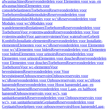
afwasmachines
Reserveonderdelen voor Elementen voor was- en
afwasmachines
Elementen voor
consolebelastingen
Toebehoren
Reserveonderdelen voor
Toebehoren
Installatiemodules
Reserveonderdelen voor
Installatiemodules
Modules voor wc's
Reserveonderdelen voor
Modules voor wc's
Modules voor
wandelementen
Beplatingen
Toebehoren
Reserveonderdelen voor
Toebehoren
Voor systeemwanden
Reserveonderdelen voor Voor
systeemwanden
Voor aanvoersystemen
Voor waterafvoer
Geberit
Kombifix
Installatie-elementen
Reserveonderdelen voor Installatie-
elementen
Elementen voor wc's
Reserveonderdelen voor Elementen
voor wc's
Elementen voor bidets
Reserveonderdelen voor Elementen
voor bidets
Elementen voor urinoirs
Reserveonderdelen voor
Elementen voor urinoirs
Elementen voor douches
Reserveonderdelen
voor Elementen voor douches
Toebehoren
Reserveonderdelen voor
Toebehoren
Voor wc-elementen
Voor
bevestigingen
Reserveonderdelen voor Voor
bevestigingen
Opbouwreservoirs
Opbouwreservoirs voor
wc's
Reserveonderdelen voor Opbouwreservoirs voor wc's
Hoog
hangende
Reserveonderdelen voor Hoog hangende
Laag- en
halfhoog hangend
Reserveonderdelen voor Laag- en halfhoog
hangend
Opbouwreservoirs voor wc's, van
sanitairkeramiek
Reserveonderdelen voor Opbouwreservoirs voor
wc's, van sanitairkeramiek
Geplaatst
Reserveonderdelen voor
Geplaatst
Spoelpijpen voor opbouwreservoirs
Hoog hangende
Laag-