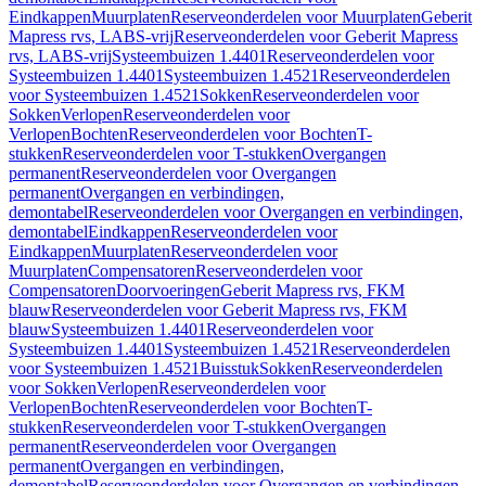
Eindkappen
Muurplaten
Reserveonderdelen voor Muurplaten
Geberit
Mapress rvs, LABS-vrij
Reserveonderdelen voor Geberit Mapress
rvs, LABS-vrij
Systeembuizen 1.4401
Reserveonderdelen voor
Systeembuizen 1.4401
Systeembuizen 1.4521
Reserveonderdelen
voor Systeembuizen 1.4521
Sokken
Reserveonderdelen voor
Sokken
Verlopen
Reserveonderdelen voor
Verlopen
Bochten
Reserveonderdelen voor Bochten
T-
stukken
Reserveonderdelen voor T-stukken
Overgangen
permanent
Reserveonderdelen voor Overgangen
permanent
Overgangen en verbindingen,
demontabel
Reserveonderdelen voor Overgangen en verbindingen,
demontabel
Eindkappen
Reserveonderdelen voor
Eindkappen
Muurplaten
Reserveonderdelen voor
Muurplaten
Compensatoren
Reserveonderdelen voor
Compensatoren
Doorvoeringen
Geberit Mapress rvs, FKM
blauw
Reserveonderdelen voor Geberit Mapress rvs, FKM
blauw
Systeembuizen 1.4401
Reserveonderdelen voor
Systeembuizen 1.4401
Systeembuizen 1.4521
Reserveonderdelen
voor Systeembuizen 1.4521
Buisstuk
Sokken
Reserveonderdelen
voor Sokken
Verlopen
Reserveonderdelen voor
Verlopen
Bochten
Reserveonderdelen voor Bochten
T-
stukken
Reserveonderdelen voor T-stukken
Overgangen
permanent
Reserveonderdelen voor Overgangen
permanent
Overgangen en verbindingen,
demontabel
Reserveonderdelen voor Overgangen en verbindingen,