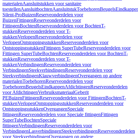
materialen
Aansluitstukken voor sanitaire
toestellen
Aansluitbochten
Aansluitstuk
Toebehoren
Beugels
Eindkappe
Silent-Pro
Buizen
Reserveonderdelen voor
Buizen
Fittingen
Reserveonderdelen voor
Fittingen
Bochten
Reserveonderdelen voor Bochten
T-
stukken
Reserveonderdelen voor T-
stukken
Verlopen
Reserveonderdelen voor
Verlopen
Ontstoppingsstukken
Reserveonderdelen voor
Ontstoppingsstukken
Fittingen SuperTube
Reserveonderdelen voor
Fittingen SuperTube
Bochten
Reserveonderdelen voor Bochten
T-
stukken
Reserveonderdelen voor T-
stukken
Verbindingen
Reserveonderdelen voor
Verbindingen
Steekverbindingen
Reserveonderdelen voor
Steekverbindingen
Klauwverbindingen
Overgangen op andere
materialen
Toebehoren
Reserveonderdelen voor
Toebehoren
Beugels
Eindkappen
Afdichtingen
Reserveonderdelen
voor Afdichtingen
Verbruiksmateriaal
Geberit
PE
Buizen
Fittingen
Reserveonderdelen voor Fittingen
Bochten
T-
stukken
Verlopen
Ontstoppingsstukken
Reserveonderdelen voor
Ontstoppingsstukken
Overgangen
Speciale
fittingen
Reserveonderdelen voor Speciale fittingen
Fittingen
SuperTube
Bochten
Speciale
fittingen
Verbindingen
Reserveonderdelen voor
Verbindingen
Lasverbindingen
Steekverbindingen
Reserveonderdelen
voor Steekverbindingen
Overgangen op andere