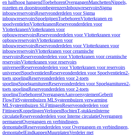
en halfhoog hangend
Toebehoren
Overgangen
Manchetten
Nippels,
rozetten en doorstroombegrenzers
Inbouwreservoirs
Sigma
inbouwreservoirs
Reserveonderdelen voor Sigma
inbouwreservoirs
Spoelpijpen
Toebehoren
Vlotterkranen en
spoelventielen
Vlotterkranen
Reserveonderdelen voor
Vlotterkranen
Vlotterkranen voor
opbouwreservoirs
Reserveonderdelen voor Vlotterkranen voor
opbouwreservoirs
Vlotterkranen voor
inbouwreservoirs
Reserveonderdelen voor Vlotterkranen voor
inbouwreservoirs
Vlotterkranen voor ceramische
reservoirs
Reserveonderdelen voor Vlotterkranen voor ceramische
reservoirs
Vlotterkranen voor reservoirs
universeel
Reserveonderdelen voor Vlotterkranen voor reservoirs
universeel
Spoelventielen
Reserveonderdelen voor Spoelventielen
2-
toets spoeling
Reserveonderdelen voor 2-toets
spoeling
Spoelgarnituren
Reserveonderdelen voor Spoelgarnituren
2-
toets spoeling
Reserveonderdelen voor 2-toets
spoeling
Toebehoren
Overgangen
Aanvoersystemen
Geberit
FlowFit
Systeembuizen ML
Systeembuizen verwarming
ML
Systeembuizen SL
Fittingen
Reserveonderdelen voor
Fittingen
Koppelingen
Verlopen
Bochten
T-stukken
Interne
circulatie
Reserveonderdelen voor Interne circulatie
Overgangen
permanent
Overgangen en verbindingen,
demontabel
Reserveonderdelen voor Overgangen en verbindingen,
demontabel
Eindkappen
Muurplaten
Verdeler met