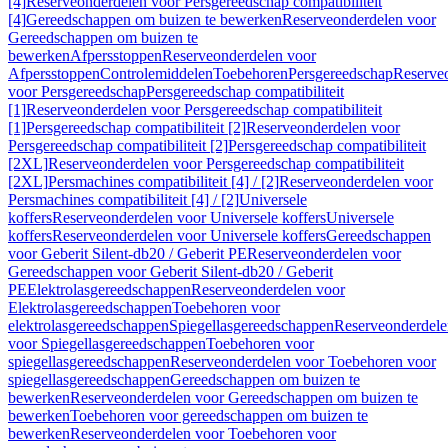
[4]
Reserveonderdelen voor Persgereedschap compatibiliteit
[4]
Gereedschappen om buizen te bewerken
Reserveonderdelen voor
Gereedschappen om buizen te
bewerken
Afpersstoppen
Reserveonderdelen voor
Afpersstoppen
Controlemiddelen
Toebehoren
Persgereedschap
Reserve
voor Persgereedschap
Persgereedschap compatibiliteit
[1]
Reserveonderdelen voor Persgereedschap compatibiliteit
[1]
Persgereedschap compatibiliteit [2]
Reserveonderdelen voor
Persgereedschap compatibiliteit [2]
Persgereedschap compatibiliteit
[2XL]
Reserveonderdelen voor Persgereedschap compatibiliteit
[2XL]
Persmachines compatibiliteit [4] / [2]
Reserveonderdelen voor
Persmachines compatibiliteit [4] / [2]
Universele
koffers
Reserveonderdelen voor Universele koffers
Universele
koffers
Reserveonderdelen voor Universele koffers
Gereedschappen
voor Geberit Silent-db20 / Geberit PE
Reserveonderdelen voor
Gereedschappen voor Geberit Silent-db20 / Geberit
PE
Elektrolasgereedschappen
Reserveonderdelen voor
Elektrolasgereedschappen
Toebehoren voor
elektrolasgereedschappen
Spiegellasgereedschappen
Reserveonderdele
voor Spiegellasgereedschappen
Toebehoren voor
spiegellasgereedschappen
Reserveonderdelen voor Toebehoren voor
spiegellasgereedschappen
Gereedschappen om buizen te
bewerken
Reserveonderdelen voor Gereedschappen om buizen te
bewerken
Toebehoren voor gereedschappen om buizen te
bewerken
Reserveonderdelen voor Toebehoren voor