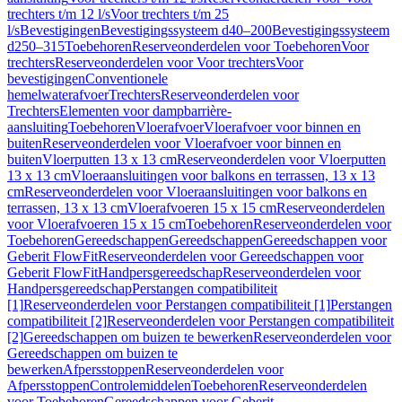
trechters t/m 12 l/s
Voor trechters t/m 25
l/s
Bevestigingen
Bevestigingssysteem d40–200
Bevestigingssysteem
d250–315
Toebehoren
Reserveonderdelen voor Toebehoren
Voor
trechters
Reserveonderdelen voor Voor trechters
Voor
bevestigingen
Conventionele
hemelwaterafvoer
Trechters
Reserveonderdelen voor
Trechters
Elementen voor dampbarrière-
aansluiting
Toebehoren
Vloerafvoer
Vloerafvoer voor binnen en
buiten
Reserveonderdelen voor Vloerafvoer voor binnen en
buiten
Vloerputten 13 x 13 cm
Reserveonderdelen voor Vloerputten
13 x 13 cm
Vloeraansluitingen voor balkons en terrassen, 13 x 13
cm
Reserveonderdelen voor Vloeraansluitingen voor balkons en
terrassen, 13 x 13 cm
Vloerafvoeren 15 x 15 cm
Reserveonderdelen
voor Vloerafvoeren 15 x 15 cm
Toebehoren
Reserveonderdelen voor
Toebehoren
Gereedschappen
Gereedschappen
Gereedschappen voor
Geberit FlowFit
Reserveonderdelen voor Gereedschappen voor
Geberit FlowFit
Handpersgereedschap
Reserveonderdelen voor
Handpersgereedschap
Perstangen compatibiliteit
[1]
Reserveonderdelen voor Perstangen compatibiliteit [1]
Perstangen
compatibiliteit [2]
Reserveonderdelen voor Perstangen compatibiliteit
[2]
Gereedschappen om buizen te bewerken
Reserveonderdelen voor
Gereedschappen om buizen te
bewerken
Afpersstoppen
Reserveonderdelen voor
Afpersstoppen
Controlemiddelen
Toebehoren
Reserveonderdelen
voor Toebehoren
Gereedschappen voor Geberit