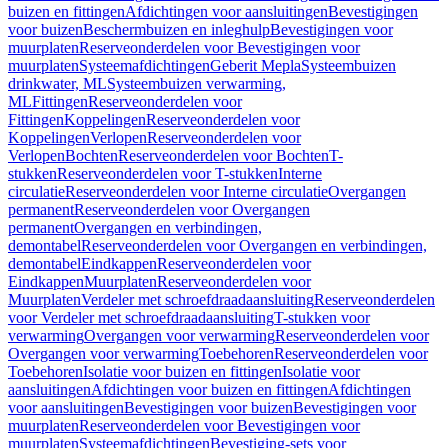
buizen en fittingen
Afdichtingen voor aansluitingen
Bevestigingen
voor buizen
Beschermbuizen en inleghulp
Bevestigingen voor
muurplaten
Reserveonderdelen voor Bevestigingen voor
muurplaten
Systeemafdichtingen
Geberit Mepla
Systeembuizen
drinkwater, ML
Systeembuizen verwarming,
ML
Fittingen
Reserveonderdelen voor
Fittingen
Koppelingen
Reserveonderdelen voor
Koppelingen
Verlopen
Reserveonderdelen voor
Verlopen
Bochten
Reserveonderdelen voor Bochten
T-
stukken
Reserveonderdelen voor T-stukken
Interne
circulatie
Reserveonderdelen voor Interne circulatie
Overgangen
permanent
Reserveonderdelen voor Overgangen
permanent
Overgangen en verbindingen,
demontabel
Reserveonderdelen voor Overgangen en verbindingen,
demontabel
Eindkappen
Reserveonderdelen voor
Eindkappen
Muurplaten
Reserveonderdelen voor
Muurplaten
Verdeler met schroefdraadaansluiting
Reserveonderdelen
voor Verdeler met schroefdraadaansluiting
T-stukken voor
verwarming
Overgangen voor verwarming
Reserveonderdelen voor
Overgangen voor verwarming
Toebehoren
Reserveonderdelen voor
Toebehoren
Isolatie voor buizen en fittingen
Isolatie voor
aansluitingen
Afdichtingen voor buizen en fittingen
Afdichtingen
voor aansluitingen
Bevestigingen voor buizen
Bevestigingen voor
muurplaten
Reserveonderdelen voor Bevestigingen voor
muurplaten
Systeemafdichtingen
Bevestiging-sets voor