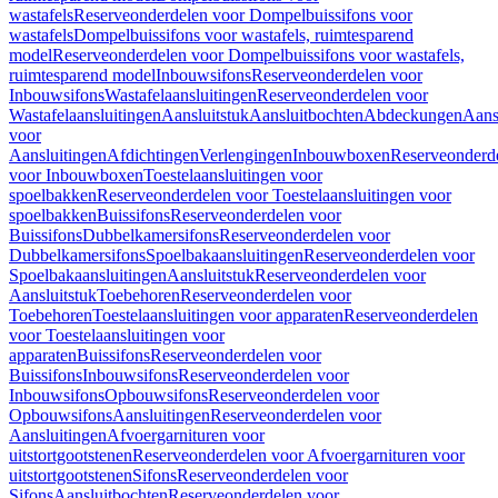
wastafels
Reserveonderdelen voor Dompelbuissifons voor
wastafels
Dompelbuissifons voor wastafels, ruimtesparend
model
Reserveonderdelen voor Dompelbuissifons voor wastafels,
ruimtesparend model
Inbouwsifons
Reserveonderdelen voor
Inbouwsifons
Wastafelaansluitingen
Reserveonderdelen voor
Wastafelaansluitingen
Aansluitstuk
Aansluitbochten
Abdeckungen
Aans
voor
Aansluitingen
Afdichtingen
Verlengingen
Inbouwboxen
Reserveonderd
voor Inbouwboxen
Toestelaansluitingen voor
spoelbakken
Reserveonderdelen voor Toestelaansluitingen voor
spoelbakken
Buissifons
Reserveonderdelen voor
Buissifons
Dubbelkamersifons
Reserveonderdelen voor
Dubbelkamersifons
Spoelbakaansluitingen
Reserveonderdelen voor
Spoelbakaansluitingen
Aansluitstuk
Reserveonderdelen voor
Aansluitstuk
Toebehoren
Reserveonderdelen voor
Toebehoren
Toestelaansluitingen voor apparaten
Reserveonderdelen
voor Toestelaansluitingen voor
apparaten
Buissifons
Reserveonderdelen voor
Buissifons
Inbouwsifons
Reserveonderdelen voor
Inbouwsifons
Opbouwsifons
Reserveonderdelen voor
Opbouwsifons
Aansluitingen
Reserveonderdelen voor
Aansluitingen
Afvoergarnituren voor
uitstortgootstenen
Reserveonderdelen voor Afvoergarnituren voor
uitstortgootstenen
Sifons
Reserveonderdelen voor
Sifons
Aansluitbochten
Reserveonderdelen voor