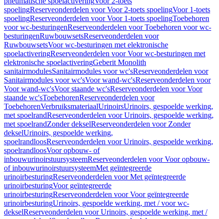
pneumatische spoelactivering
Voor 2-toets
spoeling
Reserveonderdelen voor Voor 2-toets spoeling
Voor 1-toets
spoeling
Reserveonderdelen voor Voor 1-toets spoeling
Toebehoren
voor wc-besturingen
Reserveonderdelen voor Toebehoren voor wc-
besturingen
Ruwbouwsets
Reserveonderdelen voor
Ruwbouwsets
Voor wc-besturingen met elektronische
spoelactivering
Reserveonderdelen voor Voor wc-besturingen met
elektronische spoelactivering
Geberit Monolith
sanitairmodules
Sanitairmodules voor wc's
Reserveonderdelen voor
Sanitairmodules voor wc's
Voor wand-wc's
Reserveonderdelen voor
Voor wand-wc's
Voor staande wc's
Reserveonderdelen voor Voor
staande wc's
Toebehoren
Reserveonderdelen voor
Toebehoren
Verbruiksmateriaal
Urinoirs
Urinoirs, gespoelde werking,
met spoelrand
Reserveonderdelen voor Urinoirs, gespoelde werking,
met spoelrand
Zonder deksel
Reserveonderdelen voor Zonder
deksel
Urinoirs, gespoelde werking,
spoelrandloos
Reserveonderdelen voor Urinoirs, gespoelde werking,
spoelrandloos
Voor opbouw- of
inbouwurinoirstuursysteem
Reserveonderdelen voor Voor opbouw-
of inbouwurinoirstuursysteem
Met geïntegreerde
urinoirbesturing
Reserveonderdelen voor Met geïntegreerde
urinoirbesturing
Voor geïntegreerde
urinoirbesturing
Reserveonderdelen voor Voor geïntegreerde
urinoirbesturing
Urinoirs, gespoelde werking, met / voor wc-
deksel
Reserveonderdelen voor Urinoirs, gespoelde werking, met /