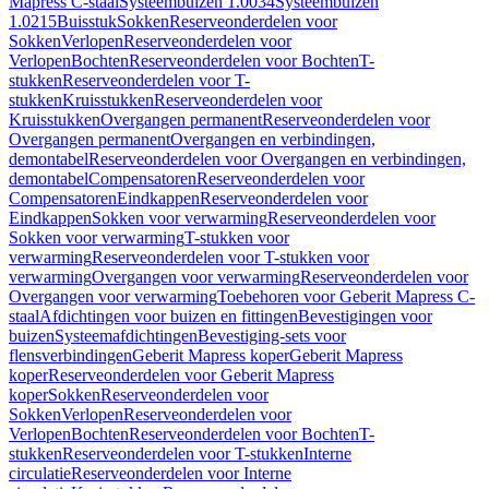
Mapress C-staal
Systeembuizen 1.0034
Systeembuizen
1.0215
Buisstuk
Sokken
Reserveonderdelen voor
Sokken
Verlopen
Reserveonderdelen voor
Verlopen
Bochten
Reserveonderdelen voor Bochten
T-
stukken
Reserveonderdelen voor T-
stukken
Kruisstukken
Reserveonderdelen voor
Kruisstukken
Overgangen permanent
Reserveonderdelen voor
Overgangen permanent
Overgangen en verbindingen,
demontabel
Reserveonderdelen voor Overgangen en verbindingen,
demontabel
Compensatoren
Reserveonderdelen voor
Compensatoren
Eindkappen
Reserveonderdelen voor
Eindkappen
Sokken voor verwarming
Reserveonderdelen voor
Sokken voor verwarming
T-stukken voor
verwarming
Reserveonderdelen voor T-stukken voor
verwarming
Overgangen voor verwarming
Reserveonderdelen voor
Overgangen voor verwarming
Toebehoren voor Geberit Mapress C-
staal
Afdichtingen voor buizen en fittingen
Bevestigingen voor
buizen
Systeemafdichtingen
Bevestiging-sets voor
flensverbindingen
Geberit Mapress koper
Geberit Mapress
koper
Reserveonderdelen voor Geberit Mapress
koper
Sokken
Reserveonderdelen voor
Sokken
Verlopen
Reserveonderdelen voor
Verlopen
Bochten
Reserveonderdelen voor Bochten
T-
stukken
Reserveonderdelen voor T-stukken
Interne
circulatie
Reserveonderdelen voor Interne