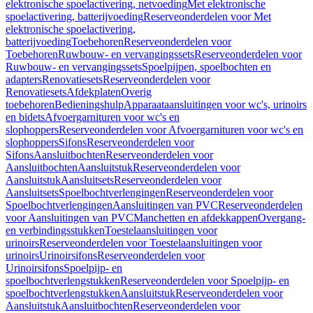
elektronische spoelactivering, netvoeding
Met elektronische
spoelactivering, batterijvoeding
Reserveonderdelen voor Met
elektronische spoelactivering,
batterijvoeding
Toebehoren
Reserveonderdelen voor
Toebehoren
Ruwbouw- en vervangingssets
Reserveonderdelen voor
Ruwbouw- en vervangingssets
Spoelpijpen, spoelbochten en
adapters
Renovatiesets
Reserveonderdelen voor
Renovatiesets
Afdekplaten
Overig
toebehoren
Bedieningshulp
Apparaataansluitingen voor wc's, urinoirs
en bidets
Afvoergarnituren voor wc's en
slophoppers
Reserveonderdelen voor Afvoergarnituren voor wc's en
slophoppers
Sifons
Reserveonderdelen voor
Sifons
Aansluitbochten
Reserveonderdelen voor
Aansluitbochten
Aansluitstuk
Reserveonderdelen voor
Aansluitstuk
Aansluitsets
Reserveonderdelen voor
Aansluitsets
Spoelbochtverlengingen
Reserveonderdelen voor
Spoelbochtverlengingen
Aansluitingen van PVC
Reserveonderdelen
voor Aansluitingen van PVC
Manchetten en afdekkappen
Overgang-
en verbindingsstukken
Toestelaansluitingen voor
urinoirs
Reserveonderdelen voor Toestelaansluitingen voor
urinoirs
Urinoirsifons
Reserveonderdelen voor
Urinoirsifons
Spoelpijp- en
spoelbochtverlengstukken
Reserveonderdelen voor Spoelpijp- en
spoelbochtverlengstukken
Aansluitstuk
Reserveonderdelen voor
Aansluitstuk
Aansluitbochten
Reserveonderdelen voor