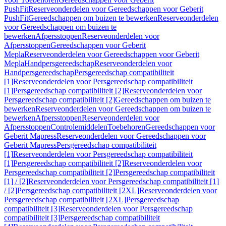
PushFit
Reserveonderdelen voor Gereedschappen voor Geberit
PushFit
Gereedschappen om buizen te bewerken
Reserveonderdelen
voor Gereedschappen om buizen te
bewerken
Afpersstoppen
Reserveonderdelen voor
Afpersstoppen
Gereedschappen voor Geberit
Mepla
Reserveonderdelen voor Gereedschappen voor Geberit
Mepla
Handpersgereedschap
Reserveonderdelen voor
Handpersgereedschap
Persgereedschap compatibiliteit
[1]
Reserveonderdelen voor Persgereedschap compatibiliteit
[1]
Persgereedschap compatibiliteit [2]
Reserveonderdelen voor
Persgereedschap compatibiliteit [2]
Gereedschappen om buizen te
bewerken
Reserveonderdelen voor Gereedschappen om buizen te
bewerken
Afpersstoppen
Reserveonderdelen voor
Afpersstoppen
Controlemiddelen
Toebehoren
Gereedschappen voor
Geberit Mapress
Reserveonderdelen voor Gereedschappen voor
Geberit Mapress
Persgereedschap compatibiliteit
[1]
Reserveonderdelen voor Persgereedschap compatibiliteit
[1]
Persgereedschap compatibiliteit [2]
Reserveonderdelen voor
Persgereedschap compatibiliteit [2]
Persgereedschap compatibiliteit
[1] / [2]
Reserveonderdelen voor Persgereedschap compatibiliteit [1]
/ [2]
Persgereedschap compatibiliteit [2XL]
Reserveonderdelen voor
Persgereedschap compatibiliteit [2XL]
Persgereedschap
compatibiliteit [3]
Reserveonderdelen voor Persgereedschap
compatibiliteit [3]
Persgereedschap compatibiliteit