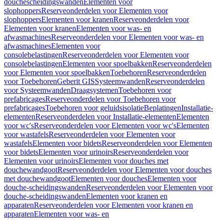
douchescheidingswanden
Elementen voor
slophoppers
Reserveonderdelen voor Elementen voor
slophoppers
Elementen voor kranen
Reserveonderdelen voor
Elementen voor kranen
Elementen voor was- en
afwasmachines
Reserveonderdelen voor Elementen voor was- en
afwasmachines
Elementen voor
consolebelastingen
Reserveonderdelen voor Elementen voor
consolebelastingen
Elementen voor spoelbakken
Reserveonderdelen
voor Elementen voor spoelbakken
Toebehoren
Reserveonderdelen
voor Toebehoren
Geberit GIS
Systeemwanden
Reserveonderdelen
voor Systeemwanden
Draagsystemen
Toebehoren voor
prefabricages
Reserveonderdelen voor Toebehoren voor
prefabricages
Toebehoren voor geluidsisolatie
Beplatingen
Installatie-
elementen
Reserveonderdelen voor Installatie-elementen
Elementen
voor wc's
Reserveonderdelen voor Elementen voor wc's
Elementen
voor wastafels
Reserveonderdelen voor Elementen voor
wastafels
Elementen voor bidets
Reserveonderdelen voor Elementen
voor bidets
Elementen voor urinoirs
Reserveonderdelen voor
Elementen voor urinoirs
Elementen voor douches met
douchewandgoot
Reserveonderdelen voor Elementen voor douches
met douchewandgoot
Elementen voor douches
Elementen voor
douche-scheidingswanden
Reserveonderdelen voor Elementen voor
douche-scheidingswanden
Elementen voor kranen en
apparaten
Reserveonderdelen voor Elementen voor kranen en
apparaten
Elementen voor was- en