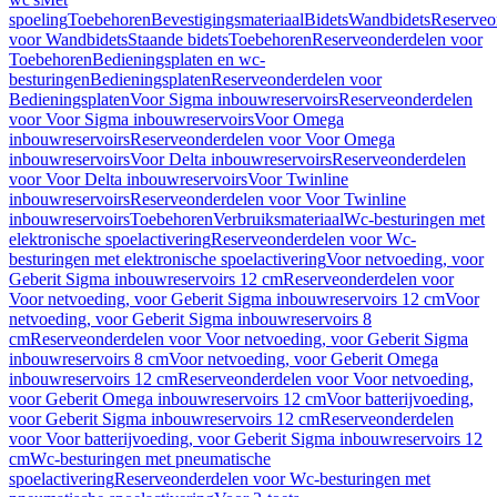
spoeling
Toebehoren
Bevestigingsmateriaal
Bidets
Wandbidets
Reserveo
voor Wandbidets
Staande bidets
Toebehoren
Reserveonderdelen voor
Toebehoren
Bedieningsplaten en wc-
besturingen
Bedieningsplaten
Reserveonderdelen voor
Bedieningsplaten
Voor Sigma inbouwreservoirs
Reserveonderdelen
voor Voor Sigma inbouwreservoirs
Voor Omega
inbouwreservoirs
Reserveonderdelen voor Voor Omega
inbouwreservoirs
Voor Delta inbouwreservoirs
Reserveonderdelen
voor Voor Delta inbouwreservoirs
Voor Twinline
inbouwreservoirs
Reserveonderdelen voor Voor Twinline
inbouwreservoirs
Toebehoren
Verbruiksmateriaal
Wc-besturingen met
elektronische spoelactivering
Reserveonderdelen voor Wc-
besturingen met elektronische spoelactivering
Voor netvoeding, voor
Geberit Sigma inbouwreservoirs 12 cm
Reserveonderdelen voor
Voor netvoeding, voor Geberit Sigma inbouwreservoirs 12 cm
Voor
netvoeding, voor Geberit Sigma inbouwreservoirs 8
cm
Reserveonderdelen voor Voor netvoeding, voor Geberit Sigma
inbouwreservoirs 8 cm
Voor netvoeding, voor Geberit Omega
inbouwreservoirs 12 cm
Reserveonderdelen voor Voor netvoeding,
voor Geberit Omega inbouwreservoirs 12 cm
Voor batterijvoeding,
voor Geberit Sigma inbouwreservoirs 12 cm
Reserveonderdelen
voor Voor batterijvoeding, voor Geberit Sigma inbouwreservoirs 12
cm
Wc-besturingen met pneumatische
spoelactivering
Reserveonderdelen voor Wc-besturingen met