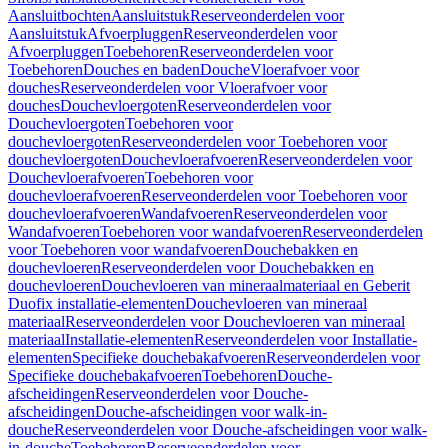
Aansluitbochten
Aansluitstuk
Reserveonderdelen voor
Aansluitstuk
Afvoerpluggen
Reserveonderdelen voor
Afvoerpluggen
Toebehoren
Reserveonderdelen voor
Toebehoren
Douches en baden
Douche
Vloerafvoer voor
douches
Reserveonderdelen voor Vloerafvoer voor
douches
Douchevloergoten
Reserveonderdelen voor
Douchevloergoten
Toebehoren voor
douchevloergoten
Reserveonderdelen voor Toebehoren voor
douchevloergoten
Douchevloerafvoeren
Reserveonderdelen voor
Douchevloerafvoeren
Toebehoren voor
douchevloerafvoeren
Reserveonderdelen voor Toebehoren voor
douchevloerafvoeren
Wandafvoeren
Reserveonderdelen voor
Wandafvoeren
Toebehoren voor wandafvoeren
Reserveonderdelen
voor Toebehoren voor wandafvoeren
Douchebakken en
douchevloeren
Reserveonderdelen voor Douchebakken en
douchevloeren
Douchevloeren van mineraalmateriaal en Geberit
Duofix installatie-elementen
Douchevloeren van mineraal
materiaal
Reserveonderdelen voor Douchevloeren van mineraal
materiaal
Installatie-elementen
Reserveonderdelen voor Installatie-
elementen
Specifieke douchebakafvoeren
Reserveonderdelen voor
Specifieke douchebakafvoeren
Toebehoren
Douche-
afscheidingen
Reserveonderdelen voor Douche-
afscheidingen
Douche-afscheidingen voor walk-in-
douche
Reserveonderdelen voor Douche-afscheidingen voor walk-
in-douche
Toebehoren
Reserveonderdelen voor