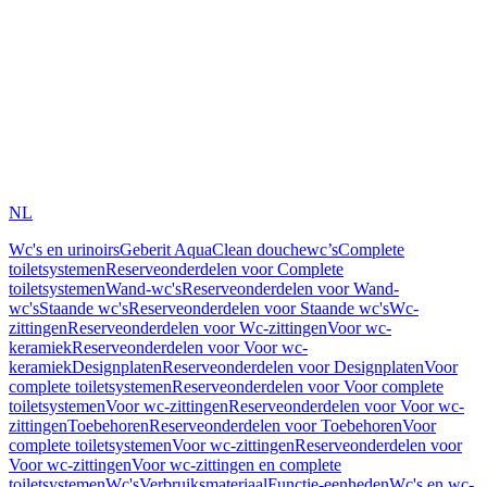
NL
Wc's en urinoirs
Geberit AquaClean douchewc’s
Complete
toiletsystemen
Reserveonderdelen voor Complete
toiletsystemen
Wand-wc's
Reserveonderdelen voor Wand-
wc's
Staande wc's
Reserveonderdelen voor Staande wc's
Wc-
zittingen
Reserveonderdelen voor Wc-zittingen
Voor wc-
keramiek
Reserveonderdelen voor Voor wc-
keramiek
Designplaten
Reserveonderdelen voor Designplaten
Voor
complete toiletsystemen
Reserveonderdelen voor Voor complete
toiletsystemen
Voor wc-zittingen
Reserveonderdelen voor Voor wc-
zittingen
Toebehoren
Reserveonderdelen voor Toebehoren
Voor
complete toiletsystemen
Voor wc-zittingen
Reserveonderdelen voor
Voor wc-zittingen
Voor wc-zittingen en complete
toiletsystemen
Wc's
Verbruiksmateriaal
Functie-eenheden
Wc's en wc-