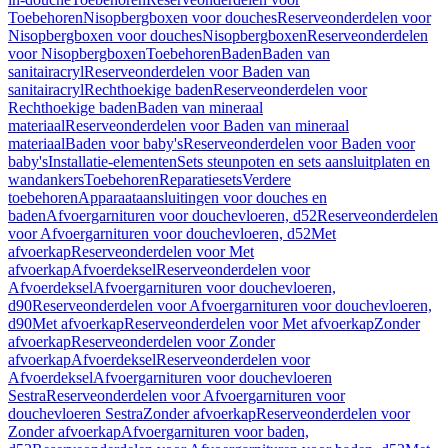
Toebehoren
Nisopbergboxen voor douches
Reserveonderdelen voor
Nisopbergboxen voor douches
Nisopbergboxen
Reserveonderdelen
voor Nisopbergboxen
Toebehoren
Baden
Baden van
sanitairacryl
Reserveonderdelen voor Baden van
sanitairacryl
Rechthoekige baden
Reserveonderdelen voor
Rechthoekige baden
Baden van mineraal
materiaal
Reserveonderdelen voor Baden van mineraal
materiaal
Baden voor baby's
Reserveonderdelen voor Baden voor
baby's
Installatie-elementen
Sets steunpoten en sets aansluitplaten en
wandankers
Toebehoren
Reparatiesets
Verdere
toebehoren
Apparaataansluitingen voor douches en
baden
Afvoergarnituren voor douchevloeren, d52
Reserveonderdelen
voor Afvoergarnituren voor douchevloeren, d52
Met
afvoerkap
Reserveonderdelen voor Met
afvoerkap
Afvoerdeksel
Reserveonderdelen voor
Afvoerdeksel
Afvoergarnituren voor douchevloeren,
d90
Reserveonderdelen voor Afvoergarnituren voor douchevloeren,
d90
Met afvoerkap
Reserveonderdelen voor Met afvoerkap
Zonder
afvoerkap
Reserveonderdelen voor Zonder
afvoerkap
Afvoerdeksel
Reserveonderdelen voor
Afvoerdeksel
Afvoergarnituren voor douchevloeren
Sestra
Reserveonderdelen voor Afvoergarnituren voor
douchevloeren Sestra
Zonder afvoerkap
Reserveonderdelen voor
Zonder afvoerkap
Afvoergarnituren voor baden,