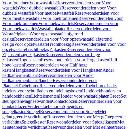
Voor fonteinen
Voor wastafels
Reserveonderdelen voor Voor
wastafels
Voor dubbele wastafels
Reserveonderdelen voor Voor
dubbele wastafels
Voor meubelwastafels
Reserveonderdelen voor
Voor meubelwastafels
Voor hoekfonteinen
Reserveonderdelen voor
Voor hoekfonteinen
Voor hoekwastafels
Reserveonderdelen voor
Voor hoekwastafels
Wastafelplaaten
Reserveonderdelen voor
Wastafelplaaten
Voor opzetwastafel afgerond
design
Reserveonderdelen voor Voor opzetwastafel afgerond
design
Voor opzetwastafel rechthoekig
Reserveonderdelen voor Voor
opzetwastafel rechthoekig
Zijkasten
Reserveonderdelen voor
Zijkasten
Lage zijkasten
Reserveonderdelen voor Lage
zijkasten
Hoge kasten
Reserveonderdelen voor Hoge kasten
Half
hoge kasten
Reserveonderdelen voor Half hoge
kasten
Hangkasten
Reserveonderdelen voor Hangkasten
Ander
badkamermeubilair
Reserveonderdelen voor Ander
badkamermeubilair
Planchet
Reserveonderdelen voor
Planchet
Toebehoren
Reserveonderdelen voor Toebehoren
Lade-
indelers voor schuifladen en indelingsboxen
Handdoekhouders en
handdoekhaken
Lichtelementen
Houder voor wastafelplaten
Greep
Set
steunpoten
Magneetwanden
Contactdozen
Reserveonderdelen voor
Contactdozen
Verdere toebehoren
Spiegels en
spiegelkasten
Spiegel
Reserveonderdelen voor Spiegel
Met
geïntegreerde verlichting
Reserveonderdelen voor Met geïntegreerde
verlichting
Spiegelkasten
Reserveonderdelen voor Spiegelkasten
Met
geïntegreerde verlichting
Reserveonderdelen voor Met geïntegreerde