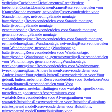
verlichting
Toebehoren
Lichtelementen
Greep
Verdere
toebehoren
Contactdozen
Kranen
Kranen
Reserveonderdelen voor
Kranen
Staande montage, netvoeding
Reserveonderdelen voor
Staande montage, netvoeding
Staande montage,
batterijvoeding
Reserveonderdelen voor Staande montage,
batterijvoeding
Staande montage,
generatorvoeding
Reserveonderdelen voor Staande montage,
generatorvoeding
Staande montage,
eenhandelmengkraan
Reserveonderdelen voor Staande montage,
eenhandelmengkraan
Wandmontage, netvoeding
Reserveonderdelen
voor Wandmontage, netvoeding
Wandmontage,
batterijvoeding
Reserveonderdelen voor Wandmontage,
batterijvoeding
Wandmontage, generatorvoeding
Reserveonderdelen
voor Wandmontage, generatorvoeding
Wandmontage,
tweeknopsmengkraan
Reserveonderdelen voor Wandmontage,
tweeknopsmengkraan
Andere kranen
Reserveonderdelen voor
Andere kranen
Voor gebruik buiten
Reserveonderdelen voor Voor
gebruik buiten
Toebehoren
Reserveonderdelen voor Toebehoren
Voor
wastafelkranen
Reserveonderdelen voor Voor
wastafelkranen
Toestelaansluitingen voor wastafels, spoelbakken,
toestellen en gootstenen
Afvoergarnituren voor
wastafels
Reserveonderdelen voor Afvoergarnituren voor
wastafels
Buissifons
Reserveonderdelen voor Buissifons
Buissifons,
ruimtesparend model
Reserveonderdelen voor Buissifons,
ruimtesparend model
Dompelbuissifons voor