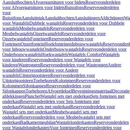
Aansluitbochten
Afvoergarnituren voor bidets
Reserveonderdelen
voor Afvoergarnituren voor bidets
Buissifons
Reserveonderdelen
voor
Buissifons
Aansluitstuk
Aansluitbochten
Aansluitingen
Afdichtingen
Was
voor Wastafels
Dubbele wastafels
Reserveonderdelen voor Dubbele
wastafels
Meubelwastafels
Reserveonderdelen voor
Meubelwastafels
Opzetwastafels
Reserveonderdelen voor
Opzetwastafels
Fonteinen
Reserveonderdelen voor
Fonteinen
Opzetfontein
Hoekfonteinen
Inbouwwastafels
Reserveonderd
voor Inbouwwastafels
Onderbouwwastafels
Reserveonderdelen voor
Onderbouwwastafels
Hoekwastafels
Wastafels Comfort
Wastafels
voor kinderen
Reserveonderdelen voor Wastafels voor
kinderen
Wastroggen
Reserveonderdelen voor Wastroggen
Andere
wastafels
Reserveonderdelen voor Andere
wastafels
Uitstortgootsteen
Reserveonderdelen voor
Uitstortgootsteen
Toebehoren
Kolommen
Reserveonderdelen voor
Kolommen
Sifonkappen
Reserveonderdelen voor
Sifonkappen
Toebehoren
Afvoerdeksel
Bevestigingsmateriaal
Decorati
afdekkingen
Planchet
Wastafel sets met onderkast
Sets fonteinen met
onderkast
Reserveonderdelen voor Sets fonteinen met
onderkast
Wastafel sets met onderkast
Reserveonderdelen voor
Wastafel sets met onderkast
Meubelwastafel sets met
onderkast
Reserveonderdelen voor Meubelwastafel sets met
onderkast
Badkamermeubilair
Wastafelonderkasten
Reserveonderdelen
voor Wastafelonderkasten
Voor fonteinen
Reserveonderdelen voor