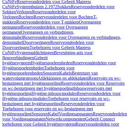
CuNiFe
Reserveonderdelen voor Geberit Mapress
CuNiFe
Systeembuizen 2.1972
Sokken
Reserveonderdelen voor
Sokken
Verlopen
Reserveonderdelen voor
Verlopen
Bochten
Reserveonderdelen voor Bochten
T-
stukken
Reserveonderdelen voor T-stukken
Overgangen
permanent
Reserveonderdelen voor Overgangen
permanent
Overgangen en verbindingen,
demontabel
Reserveonderdelen voor Overgangen en verbindingen,
demontabel
Doorvoeringen
Reserveonderdelen voor
Doorvoeringen
Toebehoren voor Geberit Mapress
CuNiFe
Systeemafdichtingen
Bevestiging-sets voor
flensverbindingen
Geberit
hygiënesysteem
Hygiënespoeleenheden
Reserveonderdelen voor
Hygiënespoeleenheden
Toebehoren voor
hygiënespoeleenheden
Sensoren
Kabels
Begrenzer van
watervolumestroom
Afdekkingen en afdekplaten
Reservoirs en wc-
besturingen met hygiënespoeling
Reserveonderdelen voor Reservoirs
en wc-besturingen met hygiënespoeling
Inbouwreservoirs met
hygiënespoeling
Hygiëne-inbouwmodules
Reserveonderdelen voor
Hygiëne-inbouwmodules
Toebehoren voor reservoirs en wc-
besturingen met hygiënespoeling
Reserveonderdelen voor
Toebehoren voor reservoirs en wc-besturingen met
hygiënespoeling
Sensoren
Kabel
Voedingsapparaten
Reserveonderdelen
voor Voedingsapparaten
Netwerkcomponenten
Geberit Connect
toebehoren voor Geberit hygiënesysteem
Reserveonderdelen voor