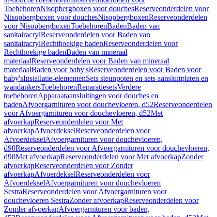
Toebehoren
Nisopbergboxen voor douches
Reserveonderdelen voor
Nisopbergboxen voor douches
Nisopbergboxen
Reserveonderdelen
voor Nisopbergboxen
Toebehoren
Baden
Baden van
sanitairacryl
Reserveonderdelen voor Baden van
sanitairacryl
Rechthoekige baden
Reserveonderdelen voor
Rechthoekige baden
Baden van mineraal
materiaal
Reserveonderdelen voor Baden van mineraal
materiaal
Baden voor baby's
Reserveonderdelen voor Baden voor
baby's
Installatie-elementen
Sets steunpoten en sets aansluitplaten en
wandankers
Toebehoren
Reparatiesets
Verdere
toebehoren
Apparaataansluitingen voor douches en
baden
Afvoergarnituren voor douchevloeren, d52
Reserveonderdelen
voor Afvoergarnituren voor douchevloeren, d52
Met
afvoerkap
Reserveonderdelen voor Met
afvoerkap
Afvoerdeksel
Reserveonderdelen voor
Afvoerdeksel
Afvoergarnituren voor douchevloeren,
d90
Reserveonderdelen voor Afvoergarnituren voor douchevloeren,
d90
Met afvoerkap
Reserveonderdelen voor Met afvoerkap
Zonder
afvoerkap
Reserveonderdelen voor Zonder
afvoerkap
Afvoerdeksel
Reserveonderdelen voor
Afvoerdeksel
Afvoergarnituren voor douchevloeren
Sestra
Reserveonderdelen voor Afvoergarnituren voor
douchevloeren Sestra
Zonder afvoerkap
Reserveonderdelen voor
Zonder afvoerkap
Afvoergarnituren voor baden,