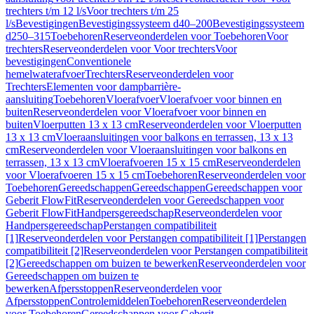
trechters t/m 12 l/s
Voor trechters t/m 25
l/s
Bevestigingen
Bevestigingssysteem d40–200
Bevestigingssysteem
d250–315
Toebehoren
Reserveonderdelen voor Toebehoren
Voor
trechters
Reserveonderdelen voor Voor trechters
Voor
bevestigingen
Conventionele
hemelwaterafvoer
Trechters
Reserveonderdelen voor
Trechters
Elementen voor dampbarrière-
aansluiting
Toebehoren
Vloerafvoer
Vloerafvoer voor binnen en
buiten
Reserveonderdelen voor Vloerafvoer voor binnen en
buiten
Vloerputten 13 x 13 cm
Reserveonderdelen voor Vloerputten
13 x 13 cm
Vloeraansluitingen voor balkons en terrassen, 13 x 13
cm
Reserveonderdelen voor Vloeraansluitingen voor balkons en
terrassen, 13 x 13 cm
Vloerafvoeren 15 x 15 cm
Reserveonderdelen
voor Vloerafvoeren 15 x 15 cm
Toebehoren
Reserveonderdelen voor
Toebehoren
Gereedschappen
Gereedschappen
Gereedschappen voor
Geberit FlowFit
Reserveonderdelen voor Gereedschappen voor
Geberit FlowFit
Handpersgereedschap
Reserveonderdelen voor
Handpersgereedschap
Perstangen compatibiliteit
[1]
Reserveonderdelen voor Perstangen compatibiliteit [1]
Perstangen
compatibiliteit [2]
Reserveonderdelen voor Perstangen compatibiliteit
[2]
Gereedschappen om buizen te bewerken
Reserveonderdelen voor
Gereedschappen om buizen te
bewerken
Afpersstoppen
Reserveonderdelen voor
Afpersstoppen
Controlemiddelen
Toebehoren
Reserveonderdelen
voor Toebehoren
Gereedschappen voor Geberit