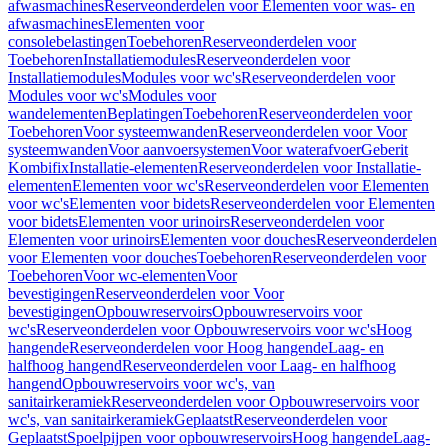
afwasmachines
Reserveonderdelen voor Elementen voor was- en
afwasmachines
Elementen voor
consolebelastingen
Toebehoren
Reserveonderdelen voor
Toebehoren
Installatiemodules
Reserveonderdelen voor
Installatiemodules
Modules voor wc's
Reserveonderdelen voor
Modules voor wc's
Modules voor
wandelementen
Beplatingen
Toebehoren
Reserveonderdelen voor
Toebehoren
Voor systeemwanden
Reserveonderdelen voor Voor
systeemwanden
Voor aanvoersystemen
Voor waterafvoer
Geberit
Kombifix
Installatie-elementen
Reserveonderdelen voor Installatie-
elementen
Elementen voor wc's
Reserveonderdelen voor Elementen
voor wc's
Elementen voor bidets
Reserveonderdelen voor Elementen
voor bidets
Elementen voor urinoirs
Reserveonderdelen voor
Elementen voor urinoirs
Elementen voor douches
Reserveonderdelen
voor Elementen voor douches
Toebehoren
Reserveonderdelen voor
Toebehoren
Voor wc-elementen
Voor
bevestigingen
Reserveonderdelen voor Voor
bevestigingen
Opbouwreservoirs
Opbouwreservoirs voor
wc's
Reserveonderdelen voor Opbouwreservoirs voor wc's
Hoog
hangende
Reserveonderdelen voor Hoog hangende
Laag- en
halfhoog hangend
Reserveonderdelen voor Laag- en halfhoog
hangend
Opbouwreservoirs voor wc's, van
sanitairkeramiek
Reserveonderdelen voor Opbouwreservoirs voor
wc's, van sanitairkeramiek
Geplaatst
Reserveonderdelen voor
Geplaatst
Spoelpijpen voor opbouwreservoirs
Hoog hangende
Laag-