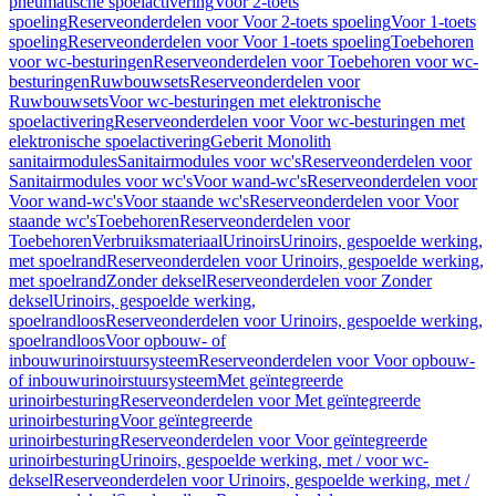
pneumatische spoelactivering
Voor 2-toets
spoeling
Reserveonderdelen voor Voor 2-toets spoeling
Voor 1-toets
spoeling
Reserveonderdelen voor Voor 1-toets spoeling
Toebehoren
voor wc-besturingen
Reserveonderdelen voor Toebehoren voor wc-
besturingen
Ruwbouwsets
Reserveonderdelen voor
Ruwbouwsets
Voor wc-besturingen met elektronische
spoelactivering
Reserveonderdelen voor Voor wc-besturingen met
elektronische spoelactivering
Geberit Monolith
sanitairmodules
Sanitairmodules voor wc's
Reserveonderdelen voor
Sanitairmodules voor wc's
Voor wand-wc's
Reserveonderdelen voor
Voor wand-wc's
Voor staande wc's
Reserveonderdelen voor Voor
staande wc's
Toebehoren
Reserveonderdelen voor
Toebehoren
Verbruiksmateriaal
Urinoirs
Urinoirs, gespoelde werking,
met spoelrand
Reserveonderdelen voor Urinoirs, gespoelde werking,
met spoelrand
Zonder deksel
Reserveonderdelen voor Zonder
deksel
Urinoirs, gespoelde werking,
spoelrandloos
Reserveonderdelen voor Urinoirs, gespoelde werking,
spoelrandloos
Voor opbouw- of
inbouwurinoirstuursysteem
Reserveonderdelen voor Voor opbouw-
of inbouwurinoirstuursysteem
Met geïntegreerde
urinoirbesturing
Reserveonderdelen voor Met geïntegreerde
urinoirbesturing
Voor geïntegreerde
urinoirbesturing
Reserveonderdelen voor Voor geïntegreerde
urinoirbesturing
Urinoirs, gespoelde werking, met / voor wc-
deksel
Reserveonderdelen voor Urinoirs, gespoelde werking, met /