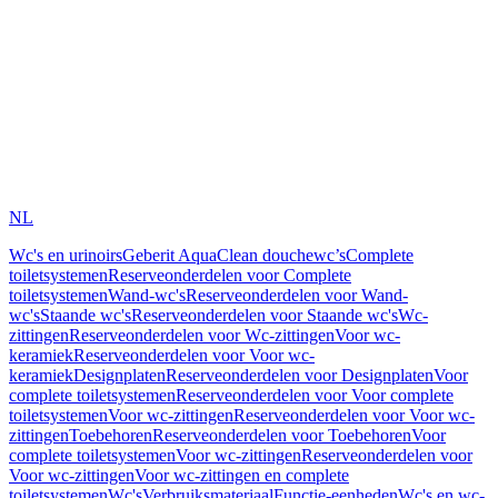
NL
Wc's en urinoirs
Geberit AquaClean douchewc’s
Complete
toiletsystemen
Reserveonderdelen voor Complete
toiletsystemen
Wand-wc's
Reserveonderdelen voor Wand-
wc's
Staande wc's
Reserveonderdelen voor Staande wc's
Wc-
zittingen
Reserveonderdelen voor Wc-zittingen
Voor wc-
keramiek
Reserveonderdelen voor Voor wc-
keramiek
Designplaten
Reserveonderdelen voor Designplaten
Voor
complete toiletsystemen
Reserveonderdelen voor Voor complete
toiletsystemen
Voor wc-zittingen
Reserveonderdelen voor Voor wc-
zittingen
Toebehoren
Reserveonderdelen voor Toebehoren
Voor
complete toiletsystemen
Voor wc-zittingen
Reserveonderdelen voor
Voor wc-zittingen
Voor wc-zittingen en complete
toiletsystemen
Wc's
Verbruiksmateriaal
Functie-eenheden
Wc's en wc-