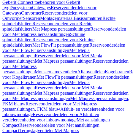
Geberit Connect toebehoren voor Geberit
hygiënesysteem
Gateways
Reserveonderdelen voor
Gateways
Omvormer
Reserveonderdelen voor
Omvormer
Sensoren
Montagemateriaal
Basisarmaturen
Rechte
spindelafsluiters
Reserveonderdelen voor Rechte
spindelafsluiters
Met Mapress persaansluitingen
Reserveonderdelen
voor Met Mapress persaansluitingen
Schuine
spindelafsluiters
Reserveonderdelen voor Schuine
spindelafsluiters
Met FlowFit persaansluitingen
Reserveonderdelen
voor Met FlowFit persaansluitingen
Met Mepla
persaansluitingen
Reserveonderdelen voor Met Mepla
persaansluitingen
Met Mapress persaansluitingen
Reserveonderdelen
voor Met Mapress
persaansluitingen
Monsternameventielen
Aftapventielen
Kogelkranen
R
voor Kogelkranen
Met FlowFit persaansluitingen
Reserveonderdelen
voor Met FlowFit persaansluitingen
Met Mepla
persaansluitingen
Reserveonderdelen voor Met Mepla
persaansluitingen
Met Mapress persaansluitingen
Reserveonderdelen
voor Met Mapress persaansluitingen
Met Mapress persaansluitingen,
FKM blauw
Reserveonderdelen voor Met Mapress
persaansluitingen, FKM blauw
Afsluit- en verdelereenheden voor
inbouwmontage
Reserveonderdelen voor Afsluit- en
verdelereenheden voor inbouwmontage
Met aansluitingen
Compact
Reserveonderdelen voor Met aansluitingen
Compact
Terugslagventielen
Met Mapress