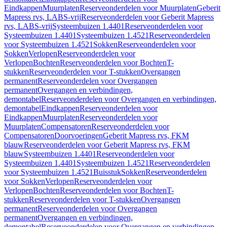
Eindkappen
Muurplaten
Reserveonderdelen voor Muurplaten
Geberit
Mapress rvs, LABS-vrij
Reserveonderdelen voor Geberit Mapress
rvs, LABS-vrij
Systeembuizen 1.4401
Reserveonderdelen voor
Systeembuizen 1.4401
Systeembuizen 1.4521
Reserveonderdelen
voor Systeembuizen 1.4521
Sokken
Reserveonderdelen voor
Sokken
Verlopen
Reserveonderdelen voor
Verlopen
Bochten
Reserveonderdelen voor Bochten
T-
stukken
Reserveonderdelen voor T-stukken
Overgangen
permanent
Reserveonderdelen voor Overgangen
permanent
Overgangen en verbindingen,
demontabel
Reserveonderdelen voor Overgangen en verbindingen,
demontabel
Eindkappen
Reserveonderdelen voor
Eindkappen
Muurplaten
Reserveonderdelen voor
Muurplaten
Compensatoren
Reserveonderdelen voor
Compensatoren
Doorvoeringen
Geberit Mapress rvs, FKM
blauw
Reserveonderdelen voor Geberit Mapress rvs, FKM
blauw
Systeembuizen 1.4401
Reserveonderdelen voor
Systeembuizen 1.4401
Systeembuizen 1.4521
Reserveonderdelen
voor Systeembuizen 1.4521
Buisstuk
Sokken
Reserveonderdelen
voor Sokken
Verlopen
Reserveonderdelen voor
Verlopen
Bochten
Reserveonderdelen voor Bochten
T-
stukken
Reserveonderdelen voor T-stukken
Overgangen
permanent
Reserveonderdelen voor Overgangen
permanent
Overgangen en verbindingen,
demontabel
Reserveonderdelen voor Overgangen en verbindingen,