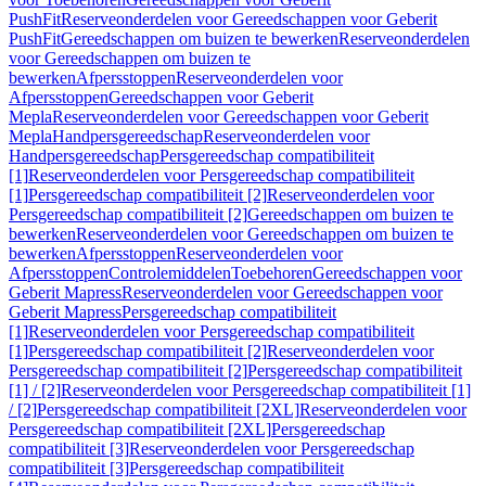
PushFit
Reserveonderdelen voor Gereedschappen voor Geberit
PushFit
Gereedschappen om buizen te bewerken
Reserveonderdelen
voor Gereedschappen om buizen te
bewerken
Afpersstoppen
Reserveonderdelen voor
Afpersstoppen
Gereedschappen voor Geberit
Mepla
Reserveonderdelen voor Gereedschappen voor Geberit
Mepla
Handpersgereedschap
Reserveonderdelen voor
Handpersgereedschap
Persgereedschap compatibiliteit
[1]
Reserveonderdelen voor Persgereedschap compatibiliteit
[1]
Persgereedschap compatibiliteit [2]
Reserveonderdelen voor
Persgereedschap compatibiliteit [2]
Gereedschappen om buizen te
bewerken
Reserveonderdelen voor Gereedschappen om buizen te
bewerken
Afpersstoppen
Reserveonderdelen voor
Afpersstoppen
Controlemiddelen
Toebehoren
Gereedschappen voor
Geberit Mapress
Reserveonderdelen voor Gereedschappen voor
Geberit Mapress
Persgereedschap compatibiliteit
[1]
Reserveonderdelen voor Persgereedschap compatibiliteit
[1]
Persgereedschap compatibiliteit [2]
Reserveonderdelen voor
Persgereedschap compatibiliteit [2]
Persgereedschap compatibiliteit
[1] / [2]
Reserveonderdelen voor Persgereedschap compatibiliteit [1]
/ [2]
Persgereedschap compatibiliteit [2XL]
Reserveonderdelen voor
Persgereedschap compatibiliteit [2XL]
Persgereedschap
compatibiliteit [3]
Reserveonderdelen voor Persgereedschap
compatibiliteit [3]
Persgereedschap compatibiliteit