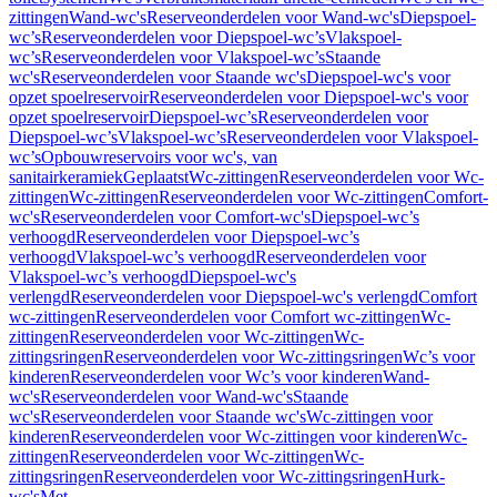
zittingen
Wand-wc's
Reserveonderdelen voor Wand-wc's
Diepspoel-
wc’s
Reserveonderdelen voor Diepspoel-wc’s
Vlakspoel-
wc’s
Reserveonderdelen voor Vlakspoel-wc’s
Staande
wc's
Reserveonderdelen voor Staande wc's
Diepspoel-wc's voor
opzet spoelreservoir
Reserveonderdelen voor Diepspoel-wc's voor
opzet spoelreservoir
Diepspoel-wc’s
Reserveonderdelen voor
Diepspoel-wc’s
Vlakspoel-wc’s
Reserveonderdelen voor Vlakspoel-
wc’s
Opbouwreservoirs voor wc's, van
sanitairkeramiek
Geplaatst
Wc-zittingen
Reserveonderdelen voor Wc-
zittingen
Wc-zittingen
Reserveonderdelen voor Wc-zittingen
Comfort-
wc's
Reserveonderdelen voor Comfort-wc's
Diepspoel-wc’s
verhoogd
Reserveonderdelen voor Diepspoel-wc’s
verhoogd
Vlakspoel-wc’s verhoogd
Reserveonderdelen voor
Vlakspoel-wc’s verhoogd
Diepspoel-wc's
verlengd
Reserveonderdelen voor Diepspoel-wc's verlengd
Comfort
wc-zittingen
Reserveonderdelen voor Comfort wc-zittingen
Wc-
zittingen
Reserveonderdelen voor Wc-zittingen
Wc-
zittingsringen
Reserveonderdelen voor Wc-zittingsringen
Wc’s voor
kinderen
Reserveonderdelen voor Wc’s voor kinderen
Wand-
wc's
Reserveonderdelen voor Wand-wc's
Staande
wc's
Reserveonderdelen voor Staande wc's
Wc-zittingen voor
kinderen
Reserveonderdelen voor Wc-zittingen voor kinderen
Wc-
zittingen
Reserveonderdelen voor Wc-zittingen
Wc-
zittingsringen
Reserveonderdelen voor Wc-zittingsringen
Hurk-
wc's
Met