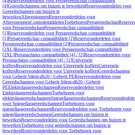
[4]
Reserveonderdelen voor Persgereedschap compatibiliteit
[4]
Gereedschappen om buizen te bewerken
Reserveonderdelen voor
Gereedschappen om buizen te
bewerken
Afpersstoppen
Reserveonderdelen voor
Afpersstoppen
Controlemiddelen
Toebehoren
Persgereedschap
Reserve
voor Persgereedschap
Persgereedschap compatibiliteit
[1]
Reserveonderdelen voor Persgereedschap compatibiliteit
[1]
Persgereedschap compatibiliteit [2]
Reserveonderdelen voor
Persgereedschap compatibiliteit [2]
Persgereedschap compatibiliteit
[2XL]
Reserveonderdelen voor Persgereedschap compatibiliteit
[2XL]
Persmachines compatibiliteit [4] / [2]
Reserveonderdelen voor
Persmachines compatibiliteit [4] / [2]
Universele
koffers
Reserveonderdelen voor Universele koffers
Universele
koffers
Reserveonderdelen voor Universele koffers
Gereedschappen
voor Geberit Silent-db20 / Geberit PE
Reserveonderdelen voor
Gereedschappen voor Geberit Silent-db20 / Geberit
PE
Elektrolasgereedschappen
Reserveonderdelen voor
Elektrolasgereedschappen
Toebehoren voor
elektrolasgereedschappen
Spiegellasgereedschappen
Reserveonderdele
voor Spiegellasgereedschappen
Toebehoren voor
spiegellasgereedschappen
Reserveonderdelen voor Toebehoren voor
spiegellasgereedschappen
Gereedschappen om buizen te
bewerken
Reserveonderdelen voor Gereedschappen om buizen te
bewerken
Toebehoren voor gereedschappen om buizen te
bewerken
Reserveonderdelen voor Toebehoren voor