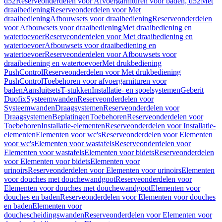
d52
Reserveonderdelen voor Afvoergarnituren voor baden, d52
Met
draaibediening
Reserveonderdelen voor Met
draaibediening
Afbouwsets voor draaibediening
Reserveonderdelen
voor Afbouwsets voor draaibediening
Met draaibediening en
watertoevoer
Reserveonderdelen voor Met draaibediening en
watertoevoer
Afbouwsets voor draaibediening en
watertoevoer
Reserveonderdelen voor Afbouwsets voor
draaibediening en watertoevoer
Met drukbediening
PushControl
Reserveonderdelen voor Met drukbediening
PushControl
Toebehoren voor afvoergarnituren voor
baden
Aansluitsets
T-stukken
Installatie- en spoelsystemen
Geberit
Duofix
Systeemwanden
Reserveonderdelen voor
Systeemwanden
Draagsystemen
Reserveonderdelen voor
Draagsystemen
Beplatingen
Toebehoren
Reserveonderdelen voor
Toebehoren
Installatie-elementen
Reserveonderdelen voor Installatie-
elementen
Elementen voor wc's
Reserveonderdelen voor Elementen
voor wc's
Elementen voor wastafels
Reserveonderdelen voor
Elementen voor wastafels
Elementen voor bidets
Reserveonderdelen
voor Elementen voor bidets
Elementen voor
urinoirs
Reserveonderdelen voor Elementen voor urinoirs
Elementen
voor douches met douchewandgoot
Reserveonderdelen voor
Elementen voor douches met douchewandgoot
Elementen voor
douches en baden
Reserveonderdelen voor Elementen voor douches
en baden
Elementen voor
douchescheidingswanden
Reserveonderdelen voor Elementen voor