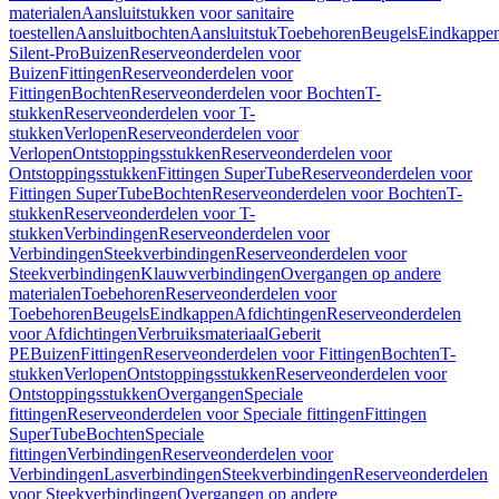
materialen
Aansluitstukken voor sanitaire
toestellen
Aansluitbochten
Aansluitstuk
Toebehoren
Beugels
Eindkappe
Silent-Pro
Buizen
Reserveonderdelen voor
Buizen
Fittingen
Reserveonderdelen voor
Fittingen
Bochten
Reserveonderdelen voor Bochten
T-
stukken
Reserveonderdelen voor T-
stukken
Verlopen
Reserveonderdelen voor
Verlopen
Ontstoppingsstukken
Reserveonderdelen voor
Ontstoppingsstukken
Fittingen SuperTube
Reserveonderdelen voor
Fittingen SuperTube
Bochten
Reserveonderdelen voor Bochten
T-
stukken
Reserveonderdelen voor T-
stukken
Verbindingen
Reserveonderdelen voor
Verbindingen
Steekverbindingen
Reserveonderdelen voor
Steekverbindingen
Klauwverbindingen
Overgangen op andere
materialen
Toebehoren
Reserveonderdelen voor
Toebehoren
Beugels
Eindkappen
Afdichtingen
Reserveonderdelen
voor Afdichtingen
Verbruiksmateriaal
Geberit
PE
Buizen
Fittingen
Reserveonderdelen voor Fittingen
Bochten
T-
stukken
Verlopen
Ontstoppingsstukken
Reserveonderdelen voor
Ontstoppingsstukken
Overgangen
Speciale
fittingen
Reserveonderdelen voor Speciale fittingen
Fittingen
SuperTube
Bochten
Speciale
fittingen
Verbindingen
Reserveonderdelen voor
Verbindingen
Lasverbindingen
Steekverbindingen
Reserveonderdelen
voor Steekverbindingen
Overgangen op andere