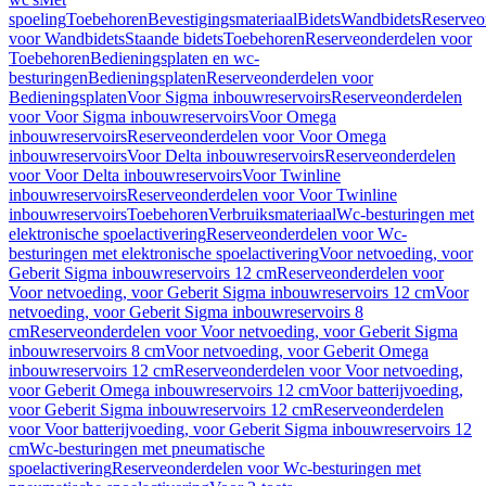
spoeling
Toebehoren
Bevestigingsmateriaal
Bidets
Wandbidets
Reserveo
voor Wandbidets
Staande bidets
Toebehoren
Reserveonderdelen voor
Toebehoren
Bedieningsplaten en wc-
besturingen
Bedieningsplaten
Reserveonderdelen voor
Bedieningsplaten
Voor Sigma inbouwreservoirs
Reserveonderdelen
voor Voor Sigma inbouwreservoirs
Voor Omega
inbouwreservoirs
Reserveonderdelen voor Voor Omega
inbouwreservoirs
Voor Delta inbouwreservoirs
Reserveonderdelen
voor Voor Delta inbouwreservoirs
Voor Twinline
inbouwreservoirs
Reserveonderdelen voor Voor Twinline
inbouwreservoirs
Toebehoren
Verbruiksmateriaal
Wc-besturingen met
elektronische spoelactivering
Reserveonderdelen voor Wc-
besturingen met elektronische spoelactivering
Voor netvoeding, voor
Geberit Sigma inbouwreservoirs 12 cm
Reserveonderdelen voor
Voor netvoeding, voor Geberit Sigma inbouwreservoirs 12 cm
Voor
netvoeding, voor Geberit Sigma inbouwreservoirs 8
cm
Reserveonderdelen voor Voor netvoeding, voor Geberit Sigma
inbouwreservoirs 8 cm
Voor netvoeding, voor Geberit Omega
inbouwreservoirs 12 cm
Reserveonderdelen voor Voor netvoeding,
voor Geberit Omega inbouwreservoirs 12 cm
Voor batterijvoeding,
voor Geberit Sigma inbouwreservoirs 12 cm
Reserveonderdelen
voor Voor batterijvoeding, voor Geberit Sigma inbouwreservoirs 12
cm
Wc-besturingen met pneumatische
spoelactivering
Reserveonderdelen voor Wc-besturingen met