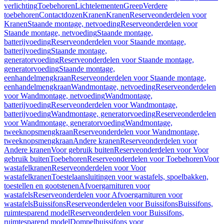
verlichting
Toebehoren
Lichtelementen
Greep
Verdere
toebehoren
Contactdozen
Kranen
Kranen
Reserveonderdelen voor
Kranen
Staande montage, netvoeding
Reserveonderdelen voor
Staande montage, netvoeding
Staande montage,
batterijvoeding
Reserveonderdelen voor Staande montage,
batterijvoeding
Staande montage,
generatorvoeding
Reserveonderdelen voor Staande montage,
generatorvoeding
Staande montage,
eenhandelmengkraan
Reserveonderdelen voor Staande montage,
eenhandelmengkraan
Wandmontage, netvoeding
Reserveonderdelen
voor Wandmontage, netvoeding
Wandmontage,
batterijvoeding
Reserveonderdelen voor Wandmontage,
batterijvoeding
Wandmontage, generatorvoeding
Reserveonderdelen
voor Wandmontage, generatorvoeding
Wandmontage,
tweeknopsmengkraan
Reserveonderdelen voor Wandmontage,
tweeknopsmengkraan
Andere kranen
Reserveonderdelen voor
Andere kranen
Voor gebruik buiten
Reserveonderdelen voor Voor
gebruik buiten
Toebehoren
Reserveonderdelen voor Toebehoren
Voor
wastafelkranen
Reserveonderdelen voor Voor
wastafelkranen
Toestelaansluitingen voor wastafels, spoelbakken,
toestellen en gootstenen
Afvoergarnituren voor
wastafels
Reserveonderdelen voor Afvoergarnituren voor
wastafels
Buissifons
Reserveonderdelen voor Buissifons
Buissifons,
ruimtesparend model
Reserveonderdelen voor Buissifons,
ruimtesparend model
Dompelbuissifons voor