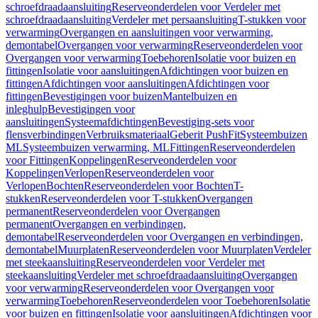
schroefdraadaansluiting
Reserveonderdelen voor Verdeler met
schroefdraadaansluiting
Verdeler met persaansluiting
T-stukken voor
verwarming
Overgangen en aansluitingen voor verwarming,
demontabel
Overgangen voor verwarming
Reserveonderdelen voor
Overgangen voor verwarming
Toebehoren
Isolatie voor buizen en
fittingen
Isolatie voor aansluitingen
Afdichtingen voor buizen en
fittingen
Afdichtingen voor aansluitingen
Afdichtingen voor
fittingen
Bevestigingen voor buizen
Mantelbuizen en
inleghulp
Bevestigingen voor
aansluitingen
Systeemafdichtingen
Bevestiging-sets voor
flensverbindingen
Verbruiksmateriaal
Geberit PushFit
Systeembuizen
ML
Systeembuizen verwarming, ML
Fittingen
Reserveonderdelen
voor Fittingen
Koppelingen
Reserveonderdelen voor
Koppelingen
Verlopen
Reserveonderdelen voor
Verlopen
Bochten
Reserveonderdelen voor Bochten
T-
stukken
Reserveonderdelen voor T-stukken
Overgangen
permanent
Reserveonderdelen voor Overgangen
permanent
Overgangen en verbindingen,
demontabel
Reserveonderdelen voor Overgangen en verbindingen,
demontabel
Muurplaten
Reserveonderdelen voor Muurplaten
Verdeler
met steekaansluiting
Reserveonderdelen voor Verdeler met
steekaansluiting
Verdeler met schroefdraadaansluiting
Overgangen
voor verwarming
Reserveonderdelen voor Overgangen voor
verwarming
Toebehoren
Reserveonderdelen voor Toebehoren
Isolatie
voor buizen en fittingen
Isolatie voor aansluitingen
Afdichtingen voor