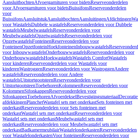
Aansluitbochten
Afvoergarnituren voor bidets
Reserveonderdelen
voor Afvoergarnituren voor bidets
Buissifons
Reserveonderdelen
voor
Buissifons
Aansluitstuk
Aansluitbochten
Aansluitingen
Afdichtingen
Was
voor Wastafels
Dubbele wastafels
Reserveonderdelen voor Dubbele
wastafels
Meubelwastafels
Reserveonderdelen voor
Meubelwastafels
Opzetwastafels
Reserveonderdelen voor
Opzetwastafels
Fonteinen
Reserveonderdelen voor
Fonteinen
Opzetfontein
Hoekfonteinen
Inbouwwastafels
Reserveonderd
voor Inbouwwastafels
Onderbouwwastafels
Reserveonderdelen voor
Onderbouwwastafels
Hoekwastafels
Wastafels Comfort
Wastafels
voor kinderen
Reserveonderdelen voor Wastafels voor
kinderen
Wastroggen
Reserveonderdelen voor Wastroggen
Andere
wastafels
Reserveonderdelen voor Andere
wastafels
Uitstortgootsteen
Reserveonderdelen voor
Uitstortgootsteen
Toebehoren
Kolommen
Reserveonderdelen voor
Kolommen
Sifonkappen
Reserveonderdelen voor
Sifonkappen
Toebehoren
Afvoerdeksel
Bevestigingsmateriaal
Decorati
afdekkingen
Planchet
Wastafel sets met onderkast
Sets fonteinen met
onderkast
Reserveonderdelen voor Sets fonteinen met
onderkast
Wastafel sets met onderkast
Reserveonderdelen voor
Wastafel sets met onderkast
Meubelwastafel sets met
onderkast
Reserveonderdelen voor Meubelwastafel sets met
onderkast
Badkamermeubilair
Wastafelonderkasten
Reserveonderdelen
voor Wastafelonderkasten
Voor fonteinen
Reserveonderdelen voor