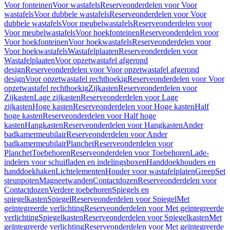
Voor fonteinen
Voor wastafels
Reserveonderdelen voor Voor
wastafels
Voor dubbele wastafels
Reserveonderdelen voor Voor
dubbele wastafels
Voor meubelwastafels
Reserveonderdelen voor
Voor meubelwastafels
Voor hoekfonteinen
Reserveonderdelen voor
Voor hoekfonteinen
Voor hoekwastafels
Reserveonderdelen voor
Voor hoekwastafels
Wastafelplaaten
Reserveonderdelen voor
Wastafelplaaten
Voor opzetwastafel afgerond
design
Reserveonderdelen voor Voor opzetwastafel afgerond
design
Voor opzetwastafel rechthoekig
Reserveonderdelen voor Voor
opzetwastafel rechthoekig
Zijkasten
Reserveonderdelen voor
Zijkasten
Lage zijkasten
Reserveonderdelen voor Lage
zijkasten
Hoge kasten
Reserveonderdelen voor Hoge kasten
Half
hoge kasten
Reserveonderdelen voor Half hoge
kasten
Hangkasten
Reserveonderdelen voor Hangkasten
Ander
badkamermeubilair
Reserveonderdelen voor Ander
badkamermeubilair
Planchet
Reserveonderdelen voor
Planchet
Toebehoren
Reserveonderdelen voor Toebehoren
Lade-
indelers voor schuifladen en indelingsboxen
Handdoekhouders en
handdoekhaken
Lichtelementen
Houder voor wastafelplaten
Greep
Set
steunpoten
Magneetwanden
Contactdozen
Reserveonderdelen voor
Contactdozen
Verdere toebehoren
Spiegels en
spiegelkasten
Spiegel
Reserveonderdelen voor Spiegel
Met
geïntegreerde verlichting
Reserveonderdelen voor Met geïntegreerde
verlichting
Spiegelkasten
Reserveonderdelen voor Spiegelkasten
Met
geïntegreerde verlichting
Reserveonderdelen voor Met geïntegreerde