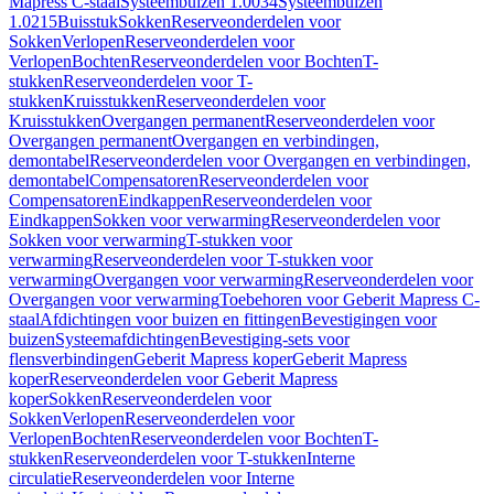
Mapress C-staal
Systeembuizen 1.0034
Systeembuizen
1.0215
Buisstuk
Sokken
Reserveonderdelen voor
Sokken
Verlopen
Reserveonderdelen voor
Verlopen
Bochten
Reserveonderdelen voor Bochten
T-
stukken
Reserveonderdelen voor T-
stukken
Kruisstukken
Reserveonderdelen voor
Kruisstukken
Overgangen permanent
Reserveonderdelen voor
Overgangen permanent
Overgangen en verbindingen,
demontabel
Reserveonderdelen voor Overgangen en verbindingen,
demontabel
Compensatoren
Reserveonderdelen voor
Compensatoren
Eindkappen
Reserveonderdelen voor
Eindkappen
Sokken voor verwarming
Reserveonderdelen voor
Sokken voor verwarming
T-stukken voor
verwarming
Reserveonderdelen voor T-stukken voor
verwarming
Overgangen voor verwarming
Reserveonderdelen voor
Overgangen voor verwarming
Toebehoren voor Geberit Mapress C-
staal
Afdichtingen voor buizen en fittingen
Bevestigingen voor
buizen
Systeemafdichtingen
Bevestiging-sets voor
flensverbindingen
Geberit Mapress koper
Geberit Mapress
koper
Reserveonderdelen voor Geberit Mapress
koper
Sokken
Reserveonderdelen voor
Sokken
Verlopen
Reserveonderdelen voor
Verlopen
Bochten
Reserveonderdelen voor Bochten
T-
stukken
Reserveonderdelen voor T-stukken
Interne
circulatie
Reserveonderdelen voor Interne