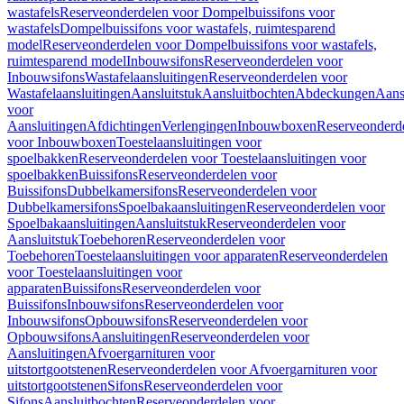
wastafels
Reserveonderdelen voor Dompelbuissifons voor
wastafels
Dompelbuissifons voor wastafels, ruimtesparend
model
Reserveonderdelen voor Dompelbuissifons voor wastafels,
ruimtesparend model
Inbouwsifons
Reserveonderdelen voor
Inbouwsifons
Wastafelaansluitingen
Reserveonderdelen voor
Wastafelaansluitingen
Aansluitstuk
Aansluitbochten
Abdeckungen
Aans
voor
Aansluitingen
Afdichtingen
Verlengingen
Inbouwboxen
Reserveonderd
voor Inbouwboxen
Toestelaansluitingen voor
spoelbakken
Reserveonderdelen voor Toestelaansluitingen voor
spoelbakken
Buissifons
Reserveonderdelen voor
Buissifons
Dubbelkamersifons
Reserveonderdelen voor
Dubbelkamersifons
Spoelbakaansluitingen
Reserveonderdelen voor
Spoelbakaansluitingen
Aansluitstuk
Reserveonderdelen voor
Aansluitstuk
Toebehoren
Reserveonderdelen voor
Toebehoren
Toestelaansluitingen voor apparaten
Reserveonderdelen
voor Toestelaansluitingen voor
apparaten
Buissifons
Reserveonderdelen voor
Buissifons
Inbouwsifons
Reserveonderdelen voor
Inbouwsifons
Opbouwsifons
Reserveonderdelen voor
Opbouwsifons
Aansluitingen
Reserveonderdelen voor
Aansluitingen
Afvoergarnituren voor
uitstortgootstenen
Reserveonderdelen voor Afvoergarnituren voor
uitstortgootstenen
Sifons
Reserveonderdelen voor
Sifons
Aansluitbochten
Reserveonderdelen voor