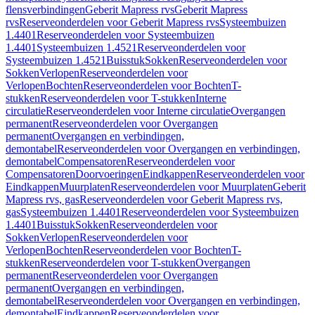
flensverbindingen
Geberit Mapress rvs
Geberit Mapress
rvs
Reserveonderdelen voor Geberit Mapress rvs
Systeembuizen
1.4401
Reserveonderdelen voor Systeembuizen
1.4401
Systeembuizen 1.4521
Reserveonderdelen voor
Systeembuizen 1.4521
Buisstuk
Sokken
Reserveonderdelen voor
Sokken
Verlopen
Reserveonderdelen voor
Verlopen
Bochten
Reserveonderdelen voor Bochten
T-
stukken
Reserveonderdelen voor T-stukken
Interne
circulatie
Reserveonderdelen voor Interne circulatie
Overgangen
permanent
Reserveonderdelen voor Overgangen
permanent
Overgangen en verbindingen,
demontabel
Reserveonderdelen voor Overgangen en verbindingen,
demontabel
Compensatoren
Reserveonderdelen voor
Compensatoren
Doorvoeringen
Eindkappen
Reserveonderdelen voor
Eindkappen
Muurplaten
Reserveonderdelen voor Muurplaten
Geberit
Mapress rvs, gas
Reserveonderdelen voor Geberit Mapress rvs,
gas
Systeembuizen 1.4401
Reserveonderdelen voor Systeembuizen
1.4401
Buisstuk
Sokken
Reserveonderdelen voor
Sokken
Verlopen
Reserveonderdelen voor
Verlopen
Bochten
Reserveonderdelen voor Bochten
T-
stukken
Reserveonderdelen voor T-stukken
Overgangen
permanent
Reserveonderdelen voor Overgangen
permanent
Overgangen en verbindingen,
demontabel
Reserveonderdelen voor Overgangen en verbindingen,
demontabel
Eindkappen
Reserveonderdelen voor