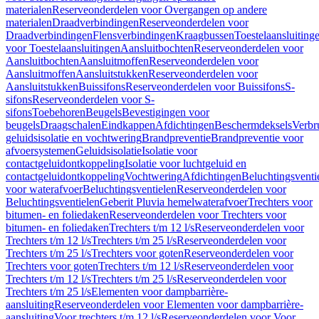
materialen
Reserveonderdelen voor Overgangen op andere
materialen
Draadverbindingen
Reserveonderdelen voor
Draadverbindingen
Flensverbindingen
Kraagbussen
Toestelaansluiting
voor Toestelaansluitingen
Aansluitbochten
Reserveonderdelen voor
Aansluitbochten
Aansluitmoffen
Reserveonderdelen voor
Aansluitmoffen
Aansluitstukken
Reserveonderdelen voor
Aansluitstukken
Buissifons
Reserveonderdelen voor Buissifons
S-
sifons
Reserveonderdelen voor S-
sifons
Toebehoren
Beugels
Bevestigingen voor
beugels
Draagschalen
Eindkappen
Afdichtingen
Beschermdeksels
Verbr
geluidsisolatie en vochtwering
Brandpreventie
Brandpreventie voor
afvoersystemen
Geluidsisolatie
Isolatie voor
contactgeluidontkoppeling
Isolatie voor luchtgeluid en
contactgeluidontkoppeling
Vochtwering
Afdichtingen
Beluchtingsventi
voor waterafvoer
Beluchtingsventielen
Reserveonderdelen voor
Beluchtingsventielen
Geberit Pluvia hemelwaterafvoer
Trechters voor
bitumen- en foliedaken
Reserveonderdelen voor Trechters voor
bitumen- en foliedaken
Trechters t/m 12 l/s
Reserveonderdelen voor
Trechters t/m 12 l/s
Trechters t/m 25 l/s
Reserveonderdelen voor
Trechters t/m 25 l/s
Trechters voor goten
Reserveonderdelen voor
Trechters voor goten
Trechters t/m 12 l/s
Reserveonderdelen voor
Trechters t/m 12 l/s
Trechters t/m 25 l/s
Reserveonderdelen voor
Trechters t/m 25 l/s
Elementen voor dampbarrière-
aansluiting
Reserveonderdelen voor Elementen voor dampbarrière-
aansluiting
Voor trechters t/m 12 l/s
Reserveonderdelen voor Voor