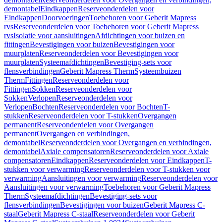
demontabel
Eindkappen
Reserveonderdelen voor
Eindkappen
Doorvoeringen
Toebehoren voor Geberit Mapress
rvs
Reserveonderdelen voor Toebehoren voor Geberit Mapress
rvs
Isolatie voor aansluitingen
Afdichtingen voor buizen en
fittingen
Bevestigingen voor buizen
Bevestigingen voor
muurplaten
Reserveonderdelen voor Bevestigingen voor
muurplaten
Systeemafdichtingen
Bevestiging-sets voor
flensverbindingen
Geberit Mapress Therm
Systeembuizen
Therm
Fittingen
Reserveonderdelen voor
Fittingen
Sokken
Reserveonderdelen voor
Sokken
Verlopen
Reserveonderdelen voor
Verlopen
Bochten
Reserveonderdelen voor Bochten
T-
stukken
Reserveonderdelen voor T-stukken
Overgangen
permanent
Reserveonderdelen voor Overgangen
permanent
Overgangen en verbindingen,
demontabel
Reserveonderdelen voor Overgangen en verbindingen,
demontabel
Axiale compensatoren
Reserveonderdelen voor Axiale
compensatoren
Eindkappen
Reserveonderdelen voor Eindkappen
T-
stukken voor verwarming
Reserveonderdelen voor T-stukken voor
verwarming
Aansluitingen voor verwarming
Reserveonderdelen voor
Aansluitingen voor verwarming
Toebehoren voor Geberit Mapress
Therm
Systeemafdichtingen
Bevestiging-sets voor
flensverbindingen
Bevestigingen voor buizen
Geberit Mapress C-
staal
Geberit Mapress C-staal
Reserveonderdelen voor Geberit