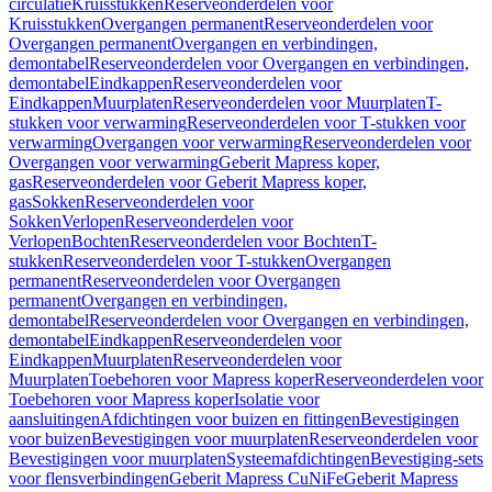
circulatie
Kruisstukken
Reserveonderdelen voor
Kruisstukken
Overgangen permanent
Reserveonderdelen voor
Overgangen permanent
Overgangen en verbindingen,
demontabel
Reserveonderdelen voor Overgangen en verbindingen,
demontabel
Eindkappen
Reserveonderdelen voor
Eindkappen
Muurplaten
Reserveonderdelen voor Muurplaten
T-
stukken voor verwarming
Reserveonderdelen voor T-stukken voor
verwarming
Overgangen voor verwarming
Reserveonderdelen voor
Overgangen voor verwarming
Geberit Mapress koper,
gas
Reserveonderdelen voor Geberit Mapress koper,
gas
Sokken
Reserveonderdelen voor
Sokken
Verlopen
Reserveonderdelen voor
Verlopen
Bochten
Reserveonderdelen voor Bochten
T-
stukken
Reserveonderdelen voor T-stukken
Overgangen
permanent
Reserveonderdelen voor Overgangen
permanent
Overgangen en verbindingen,
demontabel
Reserveonderdelen voor Overgangen en verbindingen,
demontabel
Eindkappen
Reserveonderdelen voor
Eindkappen
Muurplaten
Reserveonderdelen voor
Muurplaten
Toebehoren voor Mapress koper
Reserveonderdelen voor
Toebehoren voor Mapress koper
Isolatie voor
aansluitingen
Afdichtingen voor buizen en fittingen
Bevestigingen
voor buizen
Bevestigingen voor muurplaten
Reserveonderdelen voor
Bevestigingen voor muurplaten
Systeemafdichtingen
Bevestiging-sets
voor flensverbindingen
Geberit Mapress CuNiFe
Geberit Mapress