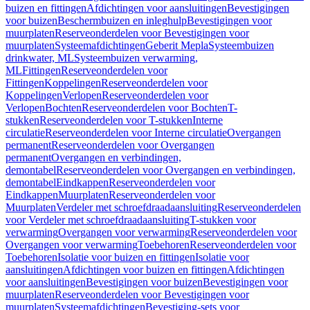
buizen en fittingen
Afdichtingen voor aansluitingen
Bevestigingen
voor buizen
Beschermbuizen en inleghulp
Bevestigingen voor
muurplaten
Reserveonderdelen voor Bevestigingen voor
muurplaten
Systeemafdichtingen
Geberit Mepla
Systeembuizen
drinkwater, ML
Systeembuizen verwarming,
ML
Fittingen
Reserveonderdelen voor
Fittingen
Koppelingen
Reserveonderdelen voor
Koppelingen
Verlopen
Reserveonderdelen voor
Verlopen
Bochten
Reserveonderdelen voor Bochten
T-
stukken
Reserveonderdelen voor T-stukken
Interne
circulatie
Reserveonderdelen voor Interne circulatie
Overgangen
permanent
Reserveonderdelen voor Overgangen
permanent
Overgangen en verbindingen,
demontabel
Reserveonderdelen voor Overgangen en verbindingen,
demontabel
Eindkappen
Reserveonderdelen voor
Eindkappen
Muurplaten
Reserveonderdelen voor
Muurplaten
Verdeler met schroefdraadaansluiting
Reserveonderdelen
voor Verdeler met schroefdraadaansluiting
T-stukken voor
verwarming
Overgangen voor verwarming
Reserveonderdelen voor
Overgangen voor verwarming
Toebehoren
Reserveonderdelen voor
Toebehoren
Isolatie voor buizen en fittingen
Isolatie voor
aansluitingen
Afdichtingen voor buizen en fittingen
Afdichtingen
voor aansluitingen
Bevestigingen voor buizen
Bevestigingen voor
muurplaten
Reserveonderdelen voor Bevestigingen voor
muurplaten
Systeemafdichtingen
Bevestiging-sets voor