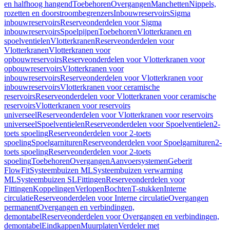
en halfhoog hangend
Toebehoren
Overgangen
Manchetten
Nippels,
rozetten en doorstroombegrenzers
Inbouwreservoirs
Sigma
inbouwreservoirs
Reserveonderdelen voor Sigma
inbouwreservoirs
Spoelpijpen
Toebehoren
Vlotterkranen en
spoelventielen
Vlotterkranen
Reserveonderdelen voor
Vlotterkranen
Vlotterkranen voor
opbouwreservoirs
Reserveonderdelen voor Vlotterkranen voor
opbouwreservoirs
Vlotterkranen voor
inbouwreservoirs
Reserveonderdelen voor Vlotterkranen voor
inbouwreservoirs
Vlotterkranen voor ceramische
reservoirs
Reserveonderdelen voor Vlotterkranen voor ceramische
reservoirs
Vlotterkranen voor reservoirs
universeel
Reserveonderdelen voor Vlotterkranen voor reservoirs
universeel
Spoelventielen
Reserveonderdelen voor Spoelventielen
2-
toets spoeling
Reserveonderdelen voor 2-toets
spoeling
Spoelgarnituren
Reserveonderdelen voor Spoelgarnituren
2-
toets spoeling
Reserveonderdelen voor 2-toets
spoeling
Toebehoren
Overgangen
Aanvoersystemen
Geberit
FlowFit
Systeembuizen ML
Systeembuizen verwarming
ML
Systeembuizen SL
Fittingen
Reserveonderdelen voor
Fittingen
Koppelingen
Verlopen
Bochten
T-stukken
Interne
circulatie
Reserveonderdelen voor Interne circulatie
Overgangen
permanent
Overgangen en verbindingen,
demontabel
Reserveonderdelen voor Overgangen en verbindingen,
demontabel
Eindkappen
Muurplaten
Verdeler met