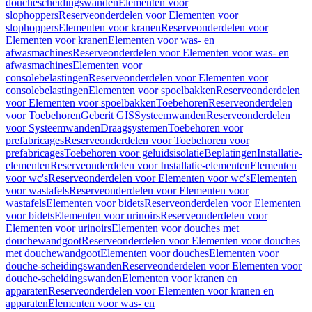
douchescheidingswanden
Elementen voor
slophoppers
Reserveonderdelen voor Elementen voor
slophoppers
Elementen voor kranen
Reserveonderdelen voor
Elementen voor kranen
Elementen voor was- en
afwasmachines
Reserveonderdelen voor Elementen voor was- en
afwasmachines
Elementen voor
consolebelastingen
Reserveonderdelen voor Elementen voor
consolebelastingen
Elementen voor spoelbakken
Reserveonderdelen
voor Elementen voor spoelbakken
Toebehoren
Reserveonderdelen
voor Toebehoren
Geberit GIS
Systeemwanden
Reserveonderdelen
voor Systeemwanden
Draagsystemen
Toebehoren voor
prefabricages
Reserveonderdelen voor Toebehoren voor
prefabricages
Toebehoren voor geluidsisolatie
Beplatingen
Installatie-
elementen
Reserveonderdelen voor Installatie-elementen
Elementen
voor wc's
Reserveonderdelen voor Elementen voor wc's
Elementen
voor wastafels
Reserveonderdelen voor Elementen voor
wastafels
Elementen voor bidets
Reserveonderdelen voor Elementen
voor bidets
Elementen voor urinoirs
Reserveonderdelen voor
Elementen voor urinoirs
Elementen voor douches met
douchewandgoot
Reserveonderdelen voor Elementen voor douches
met douchewandgoot
Elementen voor douches
Elementen voor
douche-scheidingswanden
Reserveonderdelen voor Elementen voor
douche-scheidingswanden
Elementen voor kranen en
apparaten
Reserveonderdelen voor Elementen voor kranen en
apparaten
Elementen voor was- en