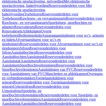
elektronische spoelactivering, netvoeding
Met elektronische
spoelactivering, batterijvoeding
Reserveonderdelen voor Met
elektronische spoelactivering,
batterijvoeding
Toebehoren
Reserveonderdelen voor
Toebehoren
Ruwbouw- en vervangingssets
Reserveonderdelen voor
Ruwbouw- en vervangingssets
Spoelpijpen, spoelbochten en
adapters
Renovatiesets
Reserveonderdelen voor
Renovatiesets
Afdekplaten
Overig
toebehoren
Bedieningshulp
Apparaataansluitingen voor wc's, urinoirs
en bidets
Afvoergarnituren voor wc's en
slophoppers
Reserveonderdelen voor Afvoergarnituren voor wc's en
slophoppers
Sifons
Reserveonderdelen voor
Sifons
Aansluitbochten
Reserveonderdelen voor
Aansluitbochten
Aansluitstuk
Reserveonderdelen voor
Aansluitstuk
Aansluitsets
Reserveonderdelen voor
Aansluitsets
Spoelbochtverlengingen
Reserveonderdelen voor
Spoelbochtverlengingen
Aansluitingen van PVC
Reserveonderdelen
voor Aansluitingen van PVC
Manchetten en afdekkappen
Overgang-
en verbindingsstukken
Toestelaansluitingen voor
urinoirs
Reserveonderdelen voor Toestelaansluitingen voor
urinoirs
Urinoirsifons
Reserveonderdelen voor
Urinoirsifons
Spoelpijp- en
spoelbochtverlengstukken
Reserveonderdelen voor Spoelpijp- en
spoelbochtverlengstukken
Aansluitstuk
Reserveonderdelen voor
Aansluitstuk
Aansluitbochten
Reserveonderdelen voor