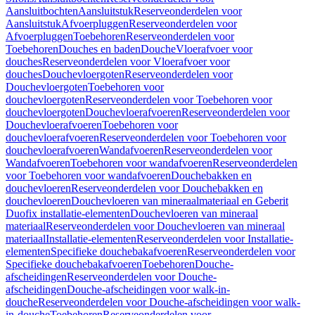
Aansluitbochten
Aansluitstuk
Reserveonderdelen voor
Aansluitstuk
Afvoerpluggen
Reserveonderdelen voor
Afvoerpluggen
Toebehoren
Reserveonderdelen voor
Toebehoren
Douches en baden
Douche
Vloerafvoer voor
douches
Reserveonderdelen voor Vloerafvoer voor
douches
Douchevloergoten
Reserveonderdelen voor
Douchevloergoten
Toebehoren voor
douchevloergoten
Reserveonderdelen voor Toebehoren voor
douchevloergoten
Douchevloerafvoeren
Reserveonderdelen voor
Douchevloerafvoeren
Toebehoren voor
douchevloerafvoeren
Reserveonderdelen voor Toebehoren voor
douchevloerafvoeren
Wandafvoeren
Reserveonderdelen voor
Wandafvoeren
Toebehoren voor wandafvoeren
Reserveonderdelen
voor Toebehoren voor wandafvoeren
Douchebakken en
douchevloeren
Reserveonderdelen voor Douchebakken en
douchevloeren
Douchevloeren van mineraalmateriaal en Geberit
Duofix installatie-elementen
Douchevloeren van mineraal
materiaal
Reserveonderdelen voor Douchevloeren van mineraal
materiaal
Installatie-elementen
Reserveonderdelen voor Installatie-
elementen
Specifieke douchebakafvoeren
Reserveonderdelen voor
Specifieke douchebakafvoeren
Toebehoren
Douche-
afscheidingen
Reserveonderdelen voor Douche-
afscheidingen
Douche-afscheidingen voor walk-in-
douche
Reserveonderdelen voor Douche-afscheidingen voor walk-
in-douche
Toebehoren
Reserveonderdelen voor