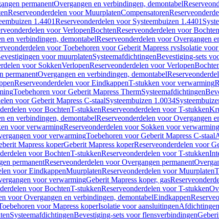
gangen permanent
Overgangen en verbindingen, demontabel
Reserveond
ten
Reserveonderdelen voor Muurplaten
Compensatoren
Reserveonderde
eembuizen 1.4401
Reserveonderdelen voor Systeembuizen 1.4401
Syst
rveonderdelen voor Verlopen
Bochten
Reserveonderdelen voor Bochte
n en verbindingen, demontabel
Reserveonderdelen voor Overgangen en
rveonderdelen voor Toebehoren voor Geberit Mapress rvs
Isolatie voor
evestigingen voor muurplaten
Systeemafdichtingen
Bevestiging-sets vo
rdelen voor Sokken
Verlopen
Reserveonderdelen voor Verlopen
Bochte
n permanent
Overgangen en verbindingen, demontabel
Reserveonderdel
ppen
Reserveonderdelen voor Eindkappen
T-stukken voor verwarming
R
ming
Toebehoren voor Geberit Mapress Therm
Systeemafdichtingen
Beve
elen voor Geberit Mapress C-staal
Systeembuizen 1.0034
Systeembuize
derdelen voor Bochten
T-stukken
Reserveonderdelen voor T-stukken
Kr
n en verbindingen, demontabel
Reserveonderdelen voor Overgangen en
en voor verwarming
Reserveonderdelen voor Sokken voor verwarmin
vergangen voor verwarming
Toebehoren voor Geberit Mapress C-staal
A
berit Mapress koper
Geberit Mapress koper
Reserveonderdelen voor Ge
derdelen voor Bochten
T-stukken
Reserveonderdelen voor T-stukken
Int
gen permanent
Reserveonderdelen voor Overgangen permanent
Overgan
elen voor Eindkappen
Muurplaten
Reserveonderdelen voor Muurplaten
T
vergangen voor verwarming
Geberit Mapress koper, gas
Reserveonderde
derdelen voor Bochten
T-stukken
Reserveonderdelen voor T-stukken
Ov
en voor Overgangen en verbindingen, demontabel
Eindkappen
Reserveo
Toebehoren voor Mapress koper
Isolatie voor aansluitingen
Afdichtingen
ten
Systeemafdichtingen
Bevestiging-sets voor flensverbindingen
Geberi