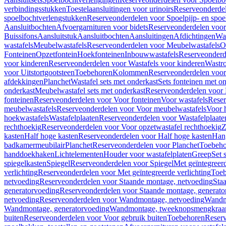
verbindingsstukken
Toestelaansluitingen voor urinoirs
Reserveonderdel
spoelbochtverlengstukken
Reserveonderdelen voor Spoelpijp- en spoe
Aansluitbochten
Afvoergarnituren voor bidets
Reserveonderdelen voor 
Buissifons
Aansluitstuk
Aansluitbochten
Aansluitingen
Afdichtingen
Was
wastafels
Meubelwastafels
Reserveonderdelen voor Meubelwastafels
O
Fonteinen
Opzetfontein
Hoekfonteinen
Inbouwwastafels
Reserveonderd
voor kinderen
Reserveonderdelen voor Wastafels voor kinderen
Wastr
voor Uitstortgootsteen
Toebehoren
Kolommen
Reserveonderdelen vo
afdekkingen
Planchet
Wastafel sets met onderkast
Sets fonteinen met o
onderkast
Meubelwastafel sets met onderkast
Reserveonderdelen voor 
fonteinen
Reserveonderdelen voor Voor fonteinen
Voor wastafels
Reser
meubelwastafels
Reserveonderdelen voor Voor meubelwastafels
Voor 
hoekwastafels
Wastafelplaaten
Reserveonderdelen voor Wastafelplaate
rechthoekig
Reserveonderdelen voor Voor opzetwastafel rechthoekig
Z
kasten
Half hoge kasten
Reserveonderdelen voor Half hoge kasten
Han
badkamermeubilair
Planchet
Reserveonderdelen voor Planchet
Toebeho
handdoekhaken
Lichtelementen
Houder voor wastafelplaten
Greep
Set 
spiegelkasten
Spiegel
Reserveonderdelen voor Spiegel
Met geïntegreerd
verlichting
Reserveonderdelen voor Met geïntegreerde verlichting
Toeb
netvoeding
Reserveonderdelen voor Staande montage, netvoeding
Sta
generatorvoeding
Reserveonderdelen voor Staande montage, generato
netvoeding
Reserveonderdelen voor Wandmontage, netvoeding
Wandmo
Wandmontage, generatorvoeding
Wandmontage, tweeknopsmengkraa
buiten
Reserveonderdelen voor Voor gebruik buiten
Toebehoren
Reser