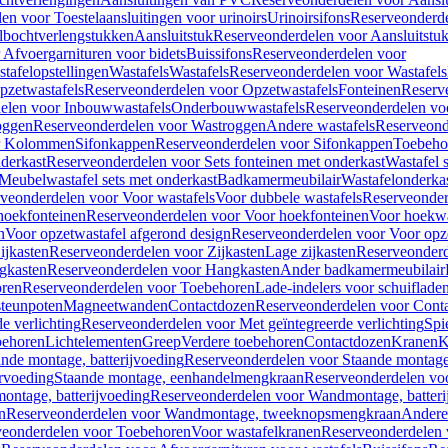
en voor Toestelaansluitingen voor urinoirs
Urinoirsifons
Reserveonderde
lbochtverlengstukken
Aansluitstuk
Reserveonderdelen voor Aansluitstu
Afvoergarnituren voor bidets
Buissifons
Reserveonderdelen voor
tafelopstellingen
Wastafels
Wastafels
Reserveonderdelen voor Wastafels
pzetwastafels
Reserveonderdelen voor Opzetwastafels
Fonteinen
Reserv
elen voor Inbouwwastafels
Onderbouwwastafels
Reserveonderdelen vo
oggen
Reserveonderdelen voor Wastroggen
Andere wastafels
Reserveond
or Kolommen
Sifonkappen
Reserveonderdelen voor Sifonkappen
Toebeho
nderkast
Reserveonderdelen voor Sets fonteinen met onderkast
Wastafel 
Meubelwastafel sets met onderkast
Badkamermeubilair
Wastafelonderka
veonderdelen voor Voor wastafels
Voor dubbele wastafels
Reserveonder
hoekfonteinen
Reserveonderdelen voor Voor hoekfonteinen
Voor hoekwa
n
Voor opzetwastafel afgerond design
Reserveonderdelen voor Voor opze
ijkasten
Reserveonderdelen voor Zijkasten
Lage zijkasten
Reserveonderd
gkasten
Reserveonderdelen voor Hangkasten
Ander badkamermeubilair
ren
Reserveonderdelen voor Toebehoren
Lade-indelers voor schuiflade
steunpoten
Magneetwanden
Contactdozen
Reserveonderdelen voor Cont
e verlichting
Reserveonderdelen voor Met geïntegreerde verlichting
Spi
ehoren
Lichtelementen
Greep
Verdere toebehoren
Contactdozen
Kranen
K
ande montage, batterijvoeding
Reserveonderdelen voor Staande montage,
rvoeding
Staande montage, eenhandelmengkraan
Reserveonderdelen vo
ntage, batterijvoeding
Reserveonderdelen voor Wandmontage, batteri
n
Reserveonderdelen voor Wandmontage, tweeknopsmengkraan
Andere
veonderdelen voor Toebehoren
Voor wastafelkranen
Reserveonderdelen 