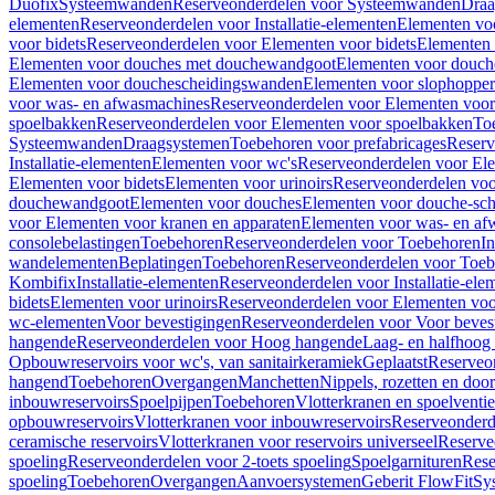
Duofix
Systeemwanden
Reserveonderdelen voor Systeemwanden
Draa
elementen
Reserveonderdelen voor Installatie-elementen
Elementen vo
voor bidets
Reserveonderdelen voor Elementen voor bidets
Elementen 
Elementen voor douches met douchewandgoot
Elementen voor douch
Elementen voor douchescheidingswanden
Elementen voor slophopper
voor was- en afwasmachines
Reserveonderdelen voor Elementen voor
spoelbakken
Reserveonderdelen voor Elementen voor spoelbakken
To
Systeemwanden
Draagsystemen
Toebehoren voor prefabricages
Reserv
Installatie-elementen
Elementen voor wc's
Reserveonderdelen voor El
Elementen voor bidets
Elementen voor urinoirs
Reserveonderdelen voo
douchewandgoot
Elementen voor douches
Elementen voor douche-sc
voor Elementen voor kranen en apparaten
Elementen voor was- en af
consolebelastingen
Toebehoren
Reserveonderdelen voor Toebehoren
In
wandelementen
Beplatingen
Toebehoren
Reserveonderdelen voor Toe
Kombifix
Installatie-elementen
Reserveonderdelen voor Installatie-ele
bidets
Elementen voor urinoirs
Reserveonderdelen voor Elementen voor
wc-elementen
Voor bevestigingen
Reserveonderdelen voor Voor beves
hangende
Reserveonderdelen voor Hoog hangende
Laag- en halfhoog
Opbouwreservoirs voor wc's, van sanitairkeramiek
Geplaatst
Reserveo
hangend
Toebehoren
Overgangen
Manchetten
Nippels, rozetten en doo
inbouwreservoirs
Spoelpijpen
Toebehoren
Vlotterkranen en spoelventie
opbouwreservoirs
Vlotterkranen voor inbouwreservoirs
Reserveonderd
ceramische reservoirs
Vlotterkranen voor reservoirs universeel
Reserve
spoeling
Reserveonderdelen voor 2-toets spoeling
Spoelgarnituren
Rese
spoeling
Toebehoren
Overgangen
Aanvoersystemen
Geberit FlowFit
Sy