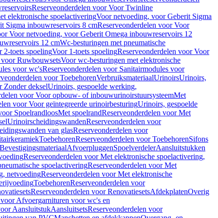
reservoirs
Reserveonderdelen voor Voor Twinline
 elektronische spoelactivering
Voor netvoeding, voor Geberit Sigma
it Sigma inbouwreservoirs 8 cm
Reserveonderdelen voor Voor
or Voor netvoeding, voor Geberit Omega inbouwreservoirs 12
ouwreservoirs 12 cm
Wc-besturingen met pneumatische
 2-toets spoeling
Voor 1-toets spoeling
Reserveonderdelen voor Voor
n voor Ruwbouwsets
Voor wc-besturingen met elektronische
ules voor wc's
Reserveonderdelen voor Sanitairmodules voor
rveonderdelen voor Toebehoren
Verbruiksmateriaal
Urinoirs
Urinoirs,
r Zonder deksel
Urinoirs, gespoelde werking,
delen voor Voor opbouw- of inbouwurinoirstuursysteem
Met
en voor Voor geïntegreerde urinoirbesturing
Urinoirs, gespoelde
voor Spoelrandloos
Met spoelrand
Reserveonderdelen voor Met
sel
Urinoirscheidingswanden
Reserveonderdelen voor
heidingswanden van glas
Reserveonderdelen voor
tairkeramiek
Toebehoren
Reserveonderdelen voor Toebehoren
Sifons
Bevestigingsmateriaal
Afvoerpluggen
Spoelverdeler
Aansluitstukken
tvoeding
Reserveonderdelen voor Met elektronische spoelactivering,
neumatische spoelactivering
Reserveonderdelen voor Met
ng, netvoeding
Reserveonderdelen voor Met elektronische
erijvoeding
Toebehoren
Reserveonderdelen voor
ovatiesets
Reserveonderdelen voor Renovatiesets
Afdekplaten
Overig
voor Afvoergarnituren voor wc's en
oor Aansluitstuk
Aansluitsets
Reserveonderdelen voor
uitingen van PVC
Manchetten en afdekkappen
Overgang- en