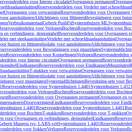
erveonderdelen voor Interne circulatie
Overgangen permanent
Overgang
roefdraadaansluiting
Reserveonderdelen voor Verdeler met schroefdraad
bel
Overgangen voor verwarming
Reserveonderdelen voor Overgangen 
voor aansluitingen
Afdichtingen voor fittingen
Bevestigingen voor buiz
ingen
Verbruiksmateriaal
Geberit PushFit
Systeembuizen ML
Systeembui
Reserveonderdelen voor Verlopen
Bochten
Reserveonderdelen voor Boc
n en verbindingen, demontabel
Reserveonderdelen voor Overgangen en
eler met steekaansluiting
Verdeler met schroefdraadaansluiting
Overgan
voor buizen en fittingen
Isolatie voor aansluitingen
Afdichtingen voor bui
eserveonderdelen voor Bevestigingen voor muurplaten
Systeemafdichti
gen
Reserveonderdelen voor Koppelingen
Verlopen
Reserveonderdelen 
erdelen voor Interne circulatie
Overgangen permanent
Reserveonderde
emontabel
Eindkappen
Reserveonderdelen voor Eindkappen
Muurplaten
R
draadaansluiting
T-stukken voor verwarming
Overgangen voor verwarm
voor buizen en fittingen
Isolatie voor aansluitingen
Afdichtingen voor bui
igingen voor muurplaten
Systeemafdichtingen
Bevestiging-sets voor fl
1
Reserveonderdelen voor Systeembuizen 1.4401
Systeembuizen 1.452
rveonderdelen voor Verlopen
Bochten
Reserveonderdelen voor Bochte
nent
Reserveonderdelen voor Overgangen permanent
Overgangen en ve
ompensatoren
Doorvoeringen
Eindkappen
Reserveonderdelen voor Eind
steembuizen 1.4401
Reserveonderdelen voor Systeembuizen 1.4401
Bui
derdelen voor Bochten
T-stukken
Reserveonderdelen voor T-stukken
Ov
en voor Overgangen en verbindingen, demontabel
Eindkappen
Reserveo
eberit Mapress rvs, LABS-vrij
Systeembuizen 1.4401
Reserveonderdel
eonderdelen voor Sokken
Verlopen
Reserveonderdelen voor Verlopen
Bo