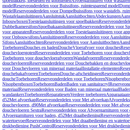
spoelbakken, toestellen en gootstenen
Afvoergarnituren voor wastafel
model
Reserveonderdelen voor Buissifons, ruimtesparend model
Dompe
model
Reserveonderdelen voor Dompelbuissifons voor wastafels, rui
Wastafelaansluitingen
Aansluitstuk
Aansluitbochten
Abdeckungen
Aans
Inbouwboxen
Toestelaansluitingen voor spoelbakken
Reserveonderdele
Dubbelkamersifons
Spoelbakaansluitingen
Reserveonderdelen voor Sp
voor apparaten
Reserveonderdelen voor Toestelaansluitingen voor app
voor Opbouwsifons
Aansluitingen
Reserveonderdelen voor Aansluitin
Sifons
Aansluitbochten
Reserveonderdelen voor Aansluitbochten
Aansl
Toebehoren
Douches en baden
Douche
Vloerafvoer voor douches
Rese
douchevloergoten
Reserveonderdelen voor Toebehoren voor douchev
Toebehoren voor douchevloerafvoeren
Wandafvoeren
Reserveonderde
douchevloeren
Reserveonderdelen voor Douchebakken en douchevlo
voor Douchevloeren van mineraal materiaal
Installatie-elementen
Reser
douchebakafvoeren
Toebehoren
Douche-afscheidingen
Reserveonderde
douche
Toebehoren
Reserveonderdelen voor Toebehoren
Nisopbergbo
Nisopbergboxen
Toebehoren
Baden
Baden van sanitairacryl
Reserveond
materiaal
Reserveonderdelen voor Baden van mineraal materiaal
Baden
wandankers
Toebehoren
Reparatiesets
Verdere toebehoren
Apparaataans
d52
Met afvoerkap
Reserveonderdelen voor Met afvoerkap
Afvoerdeks
douchevloeren, d90
Met afvoerkap
Reserveonderdelen voor Met afvoe
douchevloeren Sestra
Reserveonderdelen voor Afvoergarnituren voor 
Afvoergarnituren voor baden, d52
Met draaibediening
Reserveonderde
watertoevoer
Reserveonderdelen voor Met draaibediening en watertoe
drukbediening PushControl
Reserveonderdelen voor Met drukbedieni