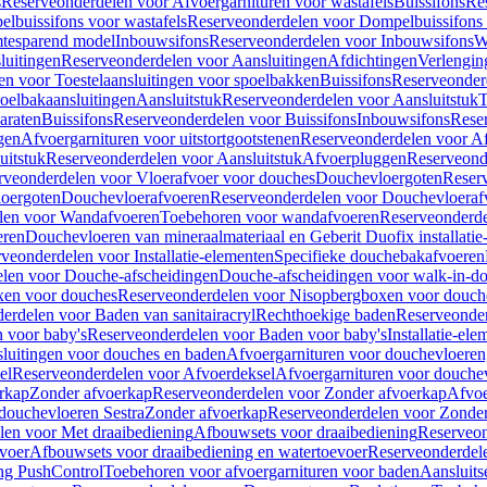
s
Reserveonderdelen voor Afvoergarnituren voor wastafels
Buissifons
Re
lbuissifons voor wastafels
Reserveonderdelen voor Dompelbuissifons 
mtesparend model
Inbouwsifons
Reserveonderdelen voor Inbouwsifons
W
luitingen
Reserveonderdelen voor Aansluitingen
Afdichtingen
Verlengin
n voor Toestelaansluitingen voor spoelbakken
Buissifons
Reserveonder
oelbakaansluitingen
Aansluitstuk
Reserveonderdelen voor Aansluitstuk
T
araten
Buissifons
Reserveonderdelen voor Buissifons
Inbouwsifons
Rese
gen
Afvoergarnituren voor uitstortgootstenen
Reserveonderdelen voor Afv
uitstuk
Reserveonderdelen voor Aansluitstuk
Afvoerpluggen
Reserveond
rveonderdelen voor Vloerafvoer voor douches
Douchevloergoten
Reser
loergoten
Douchevloerafvoeren
Reserveonderdelen voor Douchevloeraf
len voor Wandafvoeren
Toebehoren voor wandafvoeren
Reserveonderde
eren
Douchevloeren van mineraalmateriaal en Geberit Duofix installatie
veonderdelen voor Installatie-elementen
Specifieke douchebakafvoeren
len voor Douche-afscheidingen
Douche-afscheidingen voor walk-in-d
xen voor douches
Reserveonderdelen voor Nisopbergboxen voor douch
erdelen voor Baden van sanitairacryl
Rechthoekige baden
Reserveonder
 voor baby's
Reserveonderdelen voor Baden voor baby's
Installatie-el
luitingen voor douches en baden
Afvoergarnituren voor douchevloeren
el
Reserveonderdelen voor Afvoerdeksel
Afvoergarnituren voor douche
rkap
Zonder afvoerkap
Reserveonderdelen voor Zonder afvoerkap
Afvoe
douchevloeren Sestra
Zonder afvoerkap
Reserveonderdelen voor Zonder
len voor Met draaibediening
Afbouwsets voor draaibediening
Reserveon
voer
Afbouwsets voor draaibediening en watertoevoer
Reserveonderdele
ng PushControl
Toebehoren voor afvoergarnituren voor baden
Aansluits