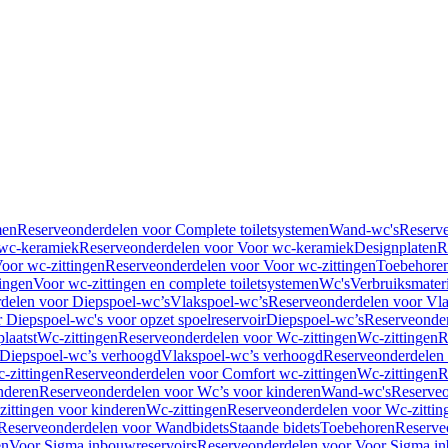
men
Reserveonderdelen voor Complete toiletsystemen
Wand-wc's
Reserv
wc-keramiek
Reserveonderdelen voor Voor wc-keramiek
Designplaten
R
oor wc-zittingen
Reserveonderdelen voor Voor wc-zittingen
Toebehore
ingen
Voor wc-zittingen en complete toiletsystemen
Wc's
Verbruiksmater
delen voor Diepspoel-wc’s
Vlakspoel-wc’s
Reserveonderdelen voor Vla
 Diepspoel-wc's voor opzet spoelreservoir
Diepspoel-wc’s
Reserveonder
laatst
Wc-zittingen
Reserveonderdelen voor Wc-zittingen
Wc-zittingen
R
 Diepspoel-wc’s verhoogd
Vlakspoel-wc’s verhoogd
Reserveonderdelen
-zittingen
Reserveonderdelen voor Comfort wc-zittingen
Wc-zittingen
R
nderen
Reserveonderdelen voor Wc’s voor kinderen
Wand-wc's
Reserveo
ittingen voor kinderen
Wc-zittingen
Reserveonderdelen voor Wc-zittin
Reserveonderdelen voor Wandbidets
Staande bidets
Toebehoren
Reserve
en
Voor Sigma inbouwreservoirs
Reserveonderdelen voor Voor Sigma in