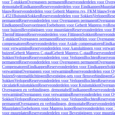
voor T-stukken
Overgangen permanent
Reserveonderdelen voor Over
demontabel
Eindkappen
Reserveonderdelen voor Eindkappen
Muurpla
blauw
Reserveonderdelen voor Geberit Mapress rvs, FKM blauw
Syst
1.4521
Buisstuk
Sokken
Reserveonderdelen voor Sokken
Verlopen
Rese
permanent
Reserveonderdelen voor Overgangen permanent
Overgange
Eindkappen
Doorvoeringen
Toebehoren voor Geberit Mapress rvs
Rese
voor buizen
Bevestigingen voor muurplaten
Reserveonderdelen voor B
Therm
Fittingen
Reserveonderdelen voor Fittingen
Sokken
Reserveonde
T-stukken
Overgangen permanent
Reserveonderdelen voor Overgange
compensatoren
Reserveonderdelen voor Axiale compensatoren
Eindka
voor verwarming
Reserveonderdelen voor Aansluitingen voor verwar
buizen
Geberit Mapress C-staal
Geberit Mapress C-staal
Reserveonderd
Sokken
Verlopen
Reserveonderdelen voor Verlopen
Bochten
Reserveon
permanent
Reserveonderdelen voor Overgangen permanent
Overgange
Compensatoren
Eindkappen
Reserveonderdelen voor Eindkappen
Sokk
verwarming
Overgangen voor verwarming
Reserveonderdelen voor O
buizen
Systeemafdichtingen
Bevestiging-sets voor flensverbindingen
Ge
Sokken
Verlopen
Reserveonderdelen voor Verlopen
Bochten
Reserveon
circulatie
Kruisstukken
Reserveonderdelen voor Kruisstukken
Overgan
Overgangen en verbindingen, demontabel
Eindkappen
Reserveonderd
verwarming
Overgangen voor verwarming
Reserveonderdelen voor O
Sokken
Verlopen
Reserveonderdelen voor Verlopen
Bochten
Reserveon
permanent
Overgangen en verbindingen, demontabel
Reserveonderdel
Muurplaten
Toebehoren voor Mapress koper
Reserveonderdelen voor 
voor muurplaten
Reserveonderdelen voor Bevestigingen voor muurpla