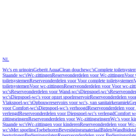
NL
Wc's en urinoirs
Geberit AquaClean douchewc’s
Complete toiletsyste
Staande wc's
Wc-zittingen
Reserveonderdelen voor Wc-zittingen
Voor 
toiletsystemen
Reserveonderdelen voor Voor complete toiletsystemen
V
toiletsystemen
Voor wc-zittingen
Reserveonderdelen voor Voor wc-zitt
wc's
Reserveonderdelen voor Wand-wc's
Diepspoel-wc’s
Reserveonder
wc's
Diepspoel-wc's voor opzet spoelreservoir
Reserveonderdelen voor
Vlakspoel-wc’s
Opbouwreservoirs voor wc's, van sanitairkeramiek
Gep
voor Comfort-wc's
Diepspoel-wc’s verhoogd
Reserveonderdelen voor
verlengd
Reserveonderdelen voor Diepspoel-wc's verlengd
Comfort wc
zittingsringen
Reserveonderdelen voor Wc-zittingsringen
Wc’s voor ki
Staande wc's
Wc-zittingen voor kinderen
Reserveonderdelen voor Wc-z
wc's
Met spoeling
Toebehoren
Bevestigingsmateriaal
Bidets
Wandbidets
besturingen
Bedieningsplaten
Reserveonderdelen voor Bedieningsplat