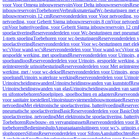
voor Voor Omega inbouwreservoirs
Voor Delta inbouwreservoirs
Rese
inbouwreservoirs
Toebehoren
Verbruiksmateriaal
Wc-besturingen met el
inbouwreservoirs 12 cm
Reserveonderdelen voor Voor netvoeding, vo
netvoeding, voor Geberit Sigma inbouwreservoirs 8 cm
Voor netvoedi
cm
Voor batterijvoeding, voor Geberit Sigma inbouwreservoirs 12 cm
spoelactivering
Reserveonderdelen voor Wc-besturingen met pneumati
1-toets spoeling
Toebehoren voor wc-besturingen
Reserveonderdelen v
spoelactivering
Reserveonderdelen voor Voor wc-besturingen met elekt
wc's
Voor wand-wc's
Reserveonderdelen voor Voor wand-wc's
Voor st
gespoelde werking, met spoelrand
Reserveonderdelen voor Urinoirs, 
spoelrandloos
Reserveonderdelen voor Urinoirs, gespoelde werking, s
geïntegreerde urinoirbesturing
Reserveonderdelen voor Met geïntegreer
werking, met / voor wc-deksel
Reserveonderdelen voor Urinoirs, gesp
spoelrand
Urinoirs waterloze werking
Reserveonderdelen voor Urinoir
Urinoirscheidingswanden
Urinoirscheidingswanden van kunststof
Rese
Urinoirscheidingswanden van glas
Urinoirscheidingswanden van sanit
en sifontoebehoren
Spoelpijpen, spoelbochten en adapters
Reserveonde
voor sanitaire toestellen
Urinoirstuursystemen
Inbouwmontage
Reserve
netvoeding
Met elektronische spoelactivering, batterijvoeding
Reserveo
pneumatische spoelactivering
Basic
Reserveonderdelen voor Basic
Op
spoelactivering, netvoeding
Met elektronische spoelactivering, batteri
Toebehoren
Ruwbouw- en vervangingssets
Reserveonderdelen voor R
toebehoren
Bedieningshulp
Apparaataansluitingen voor wc's, urinoirs 
slophoppers
Sifons
Reserveonderdelen voor Sifons
Aansluitbochten
Res
Aansluitsets
Spoelbochtverlengingen
Reserveonderdelen voor Spoelbo