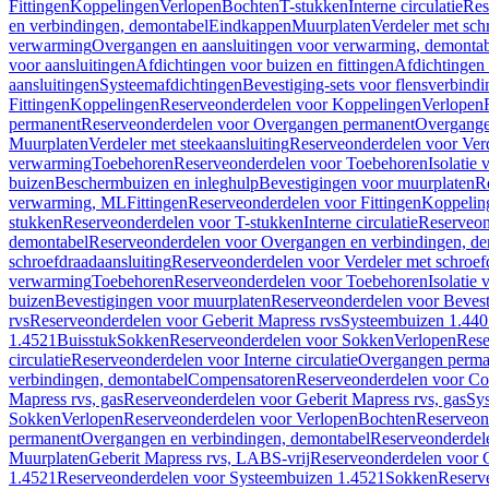
Fittingen
Koppelingen
Verlopen
Bochten
T-stukken
Interne circulatie
Res
en verbindingen, demontabel
Eindkappen
Muurplaten
Verdeler met sch
verwarming
Overgangen en aansluitingen voor verwarming, demonta
voor aansluitingen
Afdichtingen voor buizen en fittingen
Afdichtingen 
aansluitingen
Systeemafdichtingen
Bevestiging-sets voor flensverbind
Fittingen
Koppelingen
Reserveonderdelen voor Koppelingen
Verlopen
permanent
Reserveonderdelen voor Overgangen permanent
Overgange
Muurplaten
Verdeler met steekaansluiting
Reserveonderdelen voor Verd
verwarming
Toebehoren
Reserveonderdelen voor Toebehoren
Isolatie 
buizen
Beschermbuizen en inleghulp
Bevestigingen voor muurplaten
R
verwarming, ML
Fittingen
Reserveonderdelen voor Fittingen
Koppelin
stukken
Reserveonderdelen voor T-stukken
Interne circulatie
Reserveond
demontabel
Reserveonderdelen voor Overgangen en verbindingen, d
schroefdraadaansluiting
Reserveonderdelen voor Verdeler met schroef
verwarming
Toebehoren
Reserveonderdelen voor Toebehoren
Isolatie 
buizen
Bevestigingen voor muurplaten
Reserveonderdelen voor Bevest
rvs
Reserveonderdelen voor Geberit Mapress rvs
Systeembuizen 1.440
1.4521
Buisstuk
Sokken
Reserveonderdelen voor Sokken
Verlopen
Rese
circulatie
Reserveonderdelen voor Interne circulatie
Overgangen perma
verbindingen, demontabel
Compensatoren
Reserveonderdelen voor C
Mapress rvs, gas
Reserveonderdelen voor Geberit Mapress rvs, gas
Sy
Sokken
Verlopen
Reserveonderdelen voor Verlopen
Bochten
Reserveon
permanent
Overgangen en verbindingen, demontabel
Reserveonderdel
Muurplaten
Geberit Mapress rvs, LABS-vrij
Reserveonderdelen voor G
1.4521
Reserveonderdelen voor Systeembuizen 1.4521
Sokken
Reserv