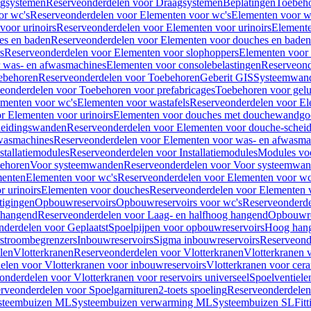
gsystemen
Reserveonderdelen voor Draagsystemen
Beplatingen
Toebeh
or wc's
Reserveonderdelen voor Elementen voor wc's
Elementen voor wa
voor urinoirs
Reserveonderdelen voor Elementen voor urinoirs
Element
es en baden
Reserveonderdelen voor Elementen voor douches en baden
s
Reserveonderdelen voor Elementen voor slophoppers
Elementen voor
 was- en afwasmachines
Elementen voor consolebelastingen
Reserveond
ebehoren
Reserveonderdelen voor Toebehoren
Geberit GIS
Systeemwan
eonderdelen voor Toebehoren voor prefabricages
Toebehoren voor gelui
ementen voor wc's
Elementen voor wastafels
Reserveonderdelen voor El
r Elementen voor urinoirs
Elementen voor douches met douchewandgo
heidingswanden
Reserveonderdelen voor Elementen voor douche-schei
wasmachines
Reserveonderdelen voor Elementen voor was- en afwasma
stallatiemodules
Reserveonderdelen voor Installatiemodules
Modules vo
behoren
Voor systeemwanden
Reserveonderdelen voor Voor systeemwa
menten
Elementen voor wc's
Reserveonderdelen voor Elementen voor wc
 urinoirs
Elementen voor douches
Reserveonderdelen voor Elementen 
tigingen
Opbouwreservoirs
Opbouwreservoirs voor wc's
Reserveonderde
 hangend
Reserveonderdelen voor Laag- en halfhoog hangend
Opbouwres
nderdelen voor Geplaatst
Spoelpijpen voor opbouwreservoirs
Hoog han
rstroombegrenzers
Inbouwreservoirs
Sigma inbouwreservoirs
Reserveond
len
Vlotterkranen
Reserveonderdelen voor Vlotterkranen
Vlotterkranen 
elen voor Vlotterkranen voor inbouwreservoirs
Vlotterkranen voor cera
onderdelen voor Vlotterkranen voor reservoirs universeel
Spoelventiele
rveonderdelen voor Spoelgarnituren
2-toets spoeling
Reserveonderdelen 
steembuizen ML
Systeembuizen verwarming ML
Systeembuizen SL
Fit