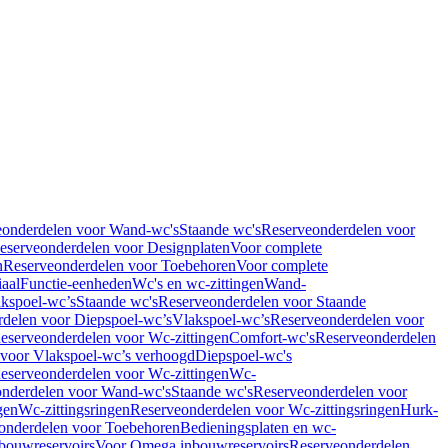
eonderdelen voor Wand-wc's
Staande wc's
Reserveonderdelen voor
eserveonderdelen voor Designplaten
Voor complete
n
Reserveonderdelen voor Toebehoren
Voor complete
iaal
Functie-eenheden
Wc's en wc-zittingen
Wand-
kspoel-wc’s
Staande wc's
Reserveonderdelen voor Staande
delen voor Diepspoel-wc’s
Vlakspoel-wc’s
Reserveonderdelen voor
eserveonderdelen voor Wc-zittingen
Comfort-wc's
Reserveonderdelen
 voor Vlakspoel-wc’s verhoogd
Diepspoel-wc's
eserveonderdelen voor Wc-zittingen
Wc-
nderdelen voor Wand-wc's
Staande wc's
Reserveonderdelen voor
gen
Wc-zittingsringen
Reserveonderdelen voor Wc-zittingsringen
Hurk-
onderdelen voor Toebehoren
Bedieningsplaten en wc-
bouwreservoirs
Voor Omega inbouwreservoirs
Reserveonderdelen