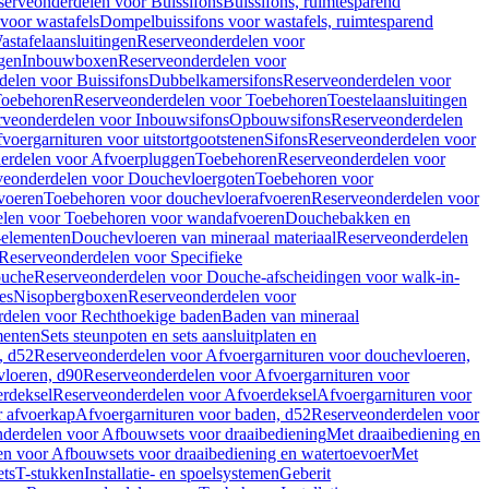
serveonderdelen voor Buissifons
Buissifons, ruimtesparend
voor wastafels
Dompelbuissifons voor wastafels, ruimtesparend
astafelaansluitingen
Reserveonderdelen voor
gen
Inbouwboxen
Reserveonderdelen voor
delen voor Buissifons
Dubbelkamersifons
Reserveonderdelen voor
oebehoren
Reserveonderdelen voor Toebehoren
Toestelaansluitingen
rveonderdelen voor Inbouwsifons
Opbouwsifons
Reserveonderdelen
oergarnituren voor uitstortgootstenen
Sifons
Reserveonderdelen voor
erdelen voor Afvoerpluggen
Toebehoren
Reserveonderdelen voor
veonderdelen voor Douchevloergoten
Toebehoren voor
voeren
Toebehoren voor douchevloerafvoeren
Reserveonderdelen voor
len voor Toebehoren voor wandafvoeren
Douchebakken en
-elementen
Douchevloeren van mineraal materiaal
Reserveonderdelen
Reserveonderdelen voor Specifieke
ouche
Reserveonderdelen voor Douche-afscheidingen voor walk-in-
es
Nisopbergboxen
Reserveonderdelen voor
delen voor Rechthoekige baden
Baden van mineraal
ementen
Sets steunpoten en sets aansluitplaten en
, d52
Reserveonderdelen voor Afvoergarnituren voor douchevloeren,
vloeren, d90
Reserveonderdelen voor Afvoergarnituren voor
rdeksel
Reserveonderdelen voor Afvoerdeksel
Afvoergarnituren voor
 afvoerkap
Afvoergarnituren voor baden, d52
Reserveonderdelen voor
derdelen voor Afbouwsets voor draaibediening
Met draaibediening en
n voor Afbouwsets voor draaibediening en watertoevoer
Met
ets
T-stukken
Installatie- en spoelsystemen
Geberit