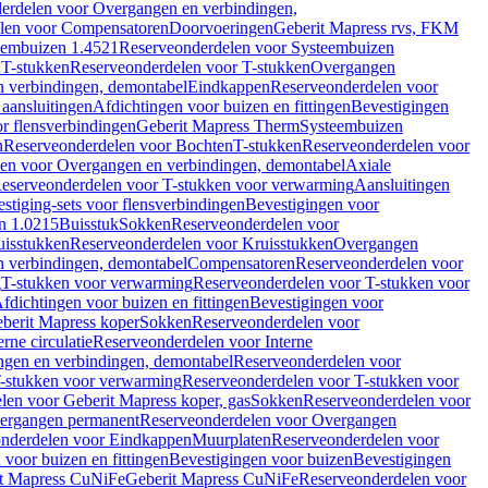
erdelen voor Overgangen en verbindingen,
len voor Compensatoren
Doorvoeringen
Geberit Mapress rvs, FKM
eembuizen 1.4521
Reserveonderdelen voor Systeembuizen
n
T-stukken
Reserveonderdelen voor T-stukken
Overgangen
 verbindingen, demontabel
Eindkappen
Reserveonderdelen voor
 aansluitingen
Afdichtingen voor buizen en fittingen
Bevestigingen
or flensverbindingen
Geberit Mapress Therm
Systeembuizen
n
Reserveonderdelen voor Bochten
T-stukken
Reserveonderdelen voor
en voor Overgangen en verbindingen, demontabel
Axiale
eserveonderdelen voor T-stukken voor verwarming
Aansluitingen
stiging-sets voor flensverbindingen
Bevestigingen voor
n 1.0215
Buisstuk
Sokken
Reserveonderdelen voor
uisstukken
Reserveonderdelen voor Kruisstukken
Overgangen
 verbindingen, demontabel
Compensatoren
Reserveonderdelen voor
g
T-stukken voor verwarming
Reserveonderdelen voor T-stukken voor
fdichtingen voor buizen en fittingen
Bevestigingen voor
berit Mapress koper
Sokken
Reserveonderdelen voor
erne circulatie
Reserveonderdelen voor Interne
gen en verbindingen, demontabel
Reserveonderdelen voor
-stukken voor verwarming
Reserveonderdelen voor T-stukken voor
len voor Geberit Mapress koper, gas
Sokken
Reserveonderdelen voor
ergangen permanent
Reserveonderdelen voor Overgangen
nderdelen voor Eindkappen
Muurplaten
Reserveonderdelen voor
 voor buizen en fittingen
Bevestigingen voor buizen
Bevestigingen
t Mapress CuNiFe
Geberit Mapress CuNiFe
Reserveonderdelen voor