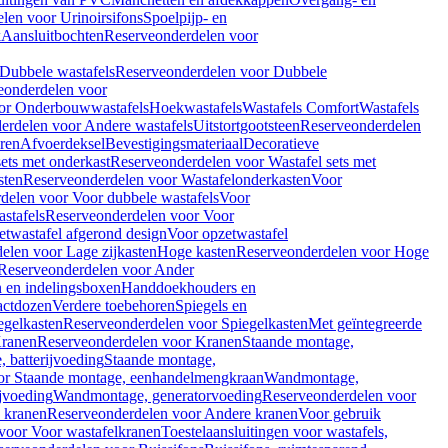
len voor Urinoirsifons
Spoelpijp- en
k
Aansluitbochten
Reserveonderdelen voor
Dubbele wastafels
Reserveonderdelen voor Dubbele
eonderdelen voor
or Onderbouwwastafels
Hoekwastafels
Wastafels Comfort
Wastafels
erdelen voor Andere wastafels
Uitstortgootsteen
Reserveonderdelen
ren
Afvoerdeksel
Bevestigingsmateriaal
Decoratieve
sets met onderkast
Reserveonderdelen voor Wastafel sets met
sten
Reserveonderdelen voor Wastafelonderkasten
Voor
delen voor Voor dubbele wastafels
Voor
stafels
Reserveonderdelen voor Voor
twastafel afgerond design
Voor opzetwastafel
elen voor Lage zijkasten
Hoge kasten
Reserveonderdelen voor Hoge
Reserveonderdelen voor Ander
n en indelingsboxen
Handdoekhouders en
actdozen
Verdere toebehoren
Spiegels en
egelkasten
Reserveonderdelen voor Spiegelkasten
Met geïntegreerde
ranen
Reserveonderdelen voor Kranen
Staande montage,
 batterijvoeding
Staande montage,
or Staande montage, eenhandelmengkraan
Wandmontage,
jvoeding
Wandmontage, generatorvoeding
Reserveonderdelen voor
 kranen
Reserveonderdelen voor Andere kranen
Voor gebruik
voor Voor wastafelkranen
Toestelaansluitingen voor wastafels,