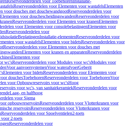
oren
Reserveonderdelen voor Toebehoren
Installatie-
stafels
Reserveonderdelen voor Elementen voor wastafels
Elementen
en voor douches met douchewandgoot
Reserveonderdelen voor
Elementen voor douchescheidingswanden
Reserveonderdelen voor
 kranen
Reserveonderdelen voor Elementen voor kranen
Elementen
erdelen voor Elementen voor consolebelastingen
Elementen voor
den
Reserveonderdelen voor
dsisolatie
Beplatingen
Installatie-elementen
Reserveonderdelen voor
ementen voor wastafels
Elementen voor bidets
Reserveonderdelen voor
ot
Reserveonderdelen voor Elementen voor douches met
dingswanden
Elementen voor kranen en apparaten
Reserveonderdelen
chines
Elementen voor
or wc's
Reserveonderdelen voor Modules voor wc's
Modules voor
nden
Voor aanvoersystemen
Voor waterafvoer
Geberit
's
Elementen voor bidets
Reserveonderdelen voor Elementen voor
voor douches
Toebehoren
Reserveonderdelen voor Toebehoren
Voor
len voor Opbouwreservoirs voor wc's
Hoog
ervoirs voor wc's, van sanitairkeramiek
Reserveonderdelen voor
gende
Laag- en halfhoog
erdelen voor Sigma
voor opbouwreservoirs
Reserveonderdelen voor Vlotterkranen voor
mische reservoirs
Reserveonderdelen voor Vlotterkranen voor
n
Reserveonderdelen voor Spoelventielen
2-toets
voor 2-toets
tingen
Reserveonderdelen voor