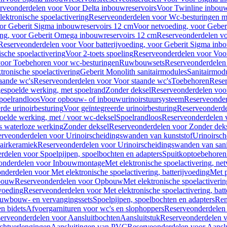
rveonderdelen voor Voor Delta inbouwreservoirs
Voor Twinline inbouw
ektronische spoelactivering
Reserveonderdelen voor Wc-besturingen met
or Geberit Sigma inbouwreservoirs 12 cm
Voor netvoeding, voor Geber
ng, voor Geberit Omega inbouwreservoirs 12 cm
Reserveonderdelen vo
Reserveonderdelen voor Voor batterijvoeding, voor Geberit Sigma inb
sche spoelactivering
Voor 2-toets spoeling
Reserveonderdelen voor Voor
oor Toebehoren voor wc-besturingen
Ruwbouwsets
Reserveonderdele
ronische spoelactivering
Geberit Monolith sanitairmodules
Sanitairmod
aande wc's
Reserveonderdelen voor Voor staande wc's
Toebehoren
Rese
gespoelde werking, met spoelrand
Zonder deksel
Reserveonderdelen voo
poelrandloos
Voor opbouw- of inbouwurinoirstuursysteem
Reserveonder
de urinoirbesturing
Voor geïntegreerde urinoirbesturing
Reserveonderdel
oelde werking, met / voor wc-deksel
Spoelrandloos
Reserveonderdelen 
s waterloze werking
Zonder deksel
Reserveonderdelen voor Zonder dek
rveonderdelen voor Urinoirscheidingswanden van kunststof
Urinoirsc
airkeramiek
Reserveonderdelen voor Urinoirscheidingswanden van sani
rdelen voor Spoelpijpen, spoelbochten en adapters
Spuitkoptoebehoren
onderdelen voor Inbouwmontage
Met elektronische spoelactivering, ne
nderdelen voor Met elektronische spoelactivering, batterijvoeding
Met p
bouw
Reserveonderdelen voor Opbouw
Met elektronische spoelactiveri
jvoeding
Reserveonderdelen voor Met elektronische spoelactivering, batt
uwbouw- en vervangingssets
Spoelpijpen, spoelbochten en adapters
Ren
en bidets
Afvoergarnituren voor wc's en slophoppers
Reserveonderdelen 
erveonderdelen voor Aansluitbochten
Aansluitstuk
Reserveonderdelen v
chtverlengingen
Aansluitingen van PVC
Reserveonderdelen voor Aansl