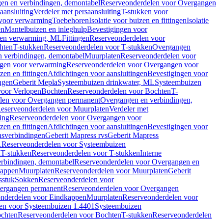
en en verbindingen, demontabel
Reserveonderdelen voor Overgangen
aansluiting
Verdeler met persaansluiting
T-stukken voor
voor verwarming
Toebehoren
Isolatie voor buizen en fittingen
Isolatie
en
Mantelbuizen en inleghulp
Bevestigingen voor
zen verwarming, ML
Fittingen
Reserveonderdelen voor
hten
T-stukken
Reserveonderdelen voor T-stukken
Overgangen
 verbindingen, demontabel
Muurplaten
Reserveonderdelen voor
gen voor verwarming
Reserveonderdelen voor Overgangen voor
zen en fittingen
Afdichtingen voor aansluitingen
Bevestigingen voor
ngen
Geberit Mepla
Systeembuizen drinkwater, ML
Systeembuizen
voor Verlopen
Bochten
Reserveonderdelen voor Bochten
T-
len voor Overgangen permanent
Overgangen en verbindingen,
eserveonderdelen voor Muurplaten
Verdeler met
ing
Reserveonderdelen voor Overgangen voor
zen en fittingen
Afdichtingen voor aansluitingen
Bevestigingen voor
ensverbindingen
Geberit Mapress rvs
Geberit Mapress
1
Reserveonderdelen voor Systeembuizen
n
T-stukken
Reserveonderdelen voor T-stukken
Interne
rbindingen, demontabel
Reserveonderdelen voor Overgangen en
kappen
Muurplaten
Reserveonderdelen voor Muurplaten
Geberit
sstuk
Sokken
Reserveonderdelen voor
ergangen permanent
Reserveonderdelen voor Overgangen
nderdelen voor Eindkappen
Muurplaten
Reserveonderdelen voor
en voor Systeembuizen 1.4401
Systeembuizen
chten
Reserveonderdelen voor Bochten
T-stukken
Reserveonderdelen