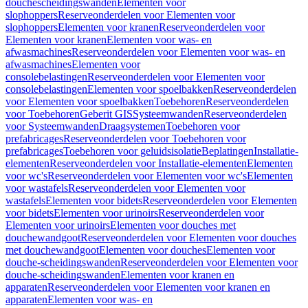
douchescheidingswanden
Elementen voor
slophoppers
Reserveonderdelen voor Elementen voor
slophoppers
Elementen voor kranen
Reserveonderdelen voor
Elementen voor kranen
Elementen voor was- en
afwasmachines
Reserveonderdelen voor Elementen voor was- en
afwasmachines
Elementen voor
consolebelastingen
Reserveonderdelen voor Elementen voor
consolebelastingen
Elementen voor spoelbakken
Reserveonderdelen
voor Elementen voor spoelbakken
Toebehoren
Reserveonderdelen
voor Toebehoren
Geberit GIS
Systeemwanden
Reserveonderdelen
voor Systeemwanden
Draagsystemen
Toebehoren voor
prefabricages
Reserveonderdelen voor Toebehoren voor
prefabricages
Toebehoren voor geluidsisolatie
Beplatingen
Installatie-
elementen
Reserveonderdelen voor Installatie-elementen
Elementen
voor wc's
Reserveonderdelen voor Elementen voor wc's
Elementen
voor wastafels
Reserveonderdelen voor Elementen voor
wastafels
Elementen voor bidets
Reserveonderdelen voor Elementen
voor bidets
Elementen voor urinoirs
Reserveonderdelen voor
Elementen voor urinoirs
Elementen voor douches met
douchewandgoot
Reserveonderdelen voor Elementen voor douches
met douchewandgoot
Elementen voor douches
Elementen voor
douche-scheidingswanden
Reserveonderdelen voor Elementen voor
douche-scheidingswanden
Elementen voor kranen en
apparaten
Reserveonderdelen voor Elementen voor kranen en
apparaten
Elementen voor was- en