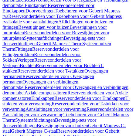
demontabel
Eindkappen
Reserveonderdelen voor
Eindkappen
Doorvoeringen
Toebehoren voor Geberit Mapress
rvs
Reserveonderdelen voor Toebehoren voor Geberit Mapress
rvs
Isolatie voor aansluitingen
Afdichtingen voor buizen en
fittingen
Bevestigingen voor buizen
Bevestigingen voor
muurplaten
Reserveonderdelen voor Bevestigingen voor
muurplaten
Systeemafdichtingen
Bevestiging-sets voor
flensverbindingen
Geberit Mapress Therm
Systeembuizen
Therm
Fittingen
Reserveonderdelen voor
Fittingen
Sokken
Reserveonderdelen voor
Sokken
Verlopen
Reserveonderdelen voor
Verlopen
Bochten
Reserveonderdelen voor Bochten
T-
stukken
Reserveonderdelen voor T-stukken
Overgangen
permanent
Reserveonderdelen voor Overgangen
permanent
Overgangen en verbindingen,
demontabel
Reserveonderdelen voor Overgangen en verbindingen,
demontabel
Axiale compensatoren
Reserveonderdelen voor Axiale
compensatoren
Eindkappen
Reserveonderdelen voor Eindkappen
T-
stukken voor verwarming
Reserveonderdelen voor T-stukken voor
verwarming
Aansluitingen voor verwarming
Reserveonderdelen voor
Aansluitingen voor verwarming
Toebehoren voor Geberit Mapress
Therm
Systeemafdichtingen
Bevestiging-sets voor
flensverbindingen
Bevestigingen voor buizen
Geberit Mapress C-
staal
Geberit Mapress C-staal
Reserveonderdelen voor Geberit