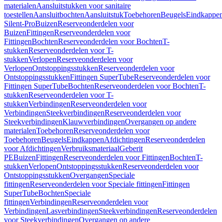
materialen
Aansluitstukken voor sanitaire
toestellen
Aansluitbochten
Aansluitstuk
Toebehoren
Beugels
Eindkappe
Silent-Pro
Buizen
Reserveonderdelen voor
Buizen
Fittingen
Reserveonderdelen voor
Fittingen
Bochten
Reserveonderdelen voor Bochten
T-
stukken
Reserveonderdelen voor T-
stukken
Verlopen
Reserveonderdelen voor
Verlopen
Ontstoppingsstukken
Reserveonderdelen voor
Ontstoppingsstukken
Fittingen SuperTube
Reserveonderdelen voor
Fittingen SuperTube
Bochten
Reserveonderdelen voor Bochten
T-
stukken
Reserveonderdelen voor T-
stukken
Verbindingen
Reserveonderdelen voor
Verbindingen
Steekverbindingen
Reserveonderdelen voor
Steekverbindingen
Klauwverbindingen
Overgangen op andere
materialen
Toebehoren
Reserveonderdelen voor
Toebehoren
Beugels
Eindkappen
Afdichtingen
Reserveonderdelen
voor Afdichtingen
Verbruiksmateriaal
Geberit
PE
Buizen
Fittingen
Reserveonderdelen voor Fittingen
Bochten
T-
stukken
Verlopen
Ontstoppingsstukken
Reserveonderdelen voor
Ontstoppingsstukken
Overgangen
Speciale
fittingen
Reserveonderdelen voor Speciale fittingen
Fittingen
SuperTube
Bochten
Speciale
fittingen
Verbindingen
Reserveonderdelen voor
Verbindingen
Lasverbindingen
Steekverbindingen
Reserveonderdelen
voor Steekverbindingen
Overgangen op andere