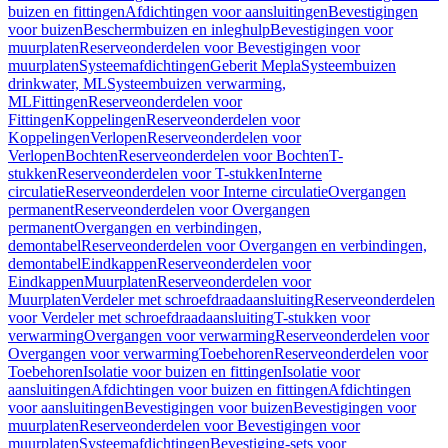
buizen en fittingen
Afdichtingen voor aansluitingen
Bevestigingen
voor buizen
Beschermbuizen en inleghulp
Bevestigingen voor
muurplaten
Reserveonderdelen voor Bevestigingen voor
muurplaten
Systeemafdichtingen
Geberit Mepla
Systeembuizen
drinkwater, ML
Systeembuizen verwarming,
ML
Fittingen
Reserveonderdelen voor
Fittingen
Koppelingen
Reserveonderdelen voor
Koppelingen
Verlopen
Reserveonderdelen voor
Verlopen
Bochten
Reserveonderdelen voor Bochten
T-
stukken
Reserveonderdelen voor T-stukken
Interne
circulatie
Reserveonderdelen voor Interne circulatie
Overgangen
permanent
Reserveonderdelen voor Overgangen
permanent
Overgangen en verbindingen,
demontabel
Reserveonderdelen voor Overgangen en verbindingen,
demontabel
Eindkappen
Reserveonderdelen voor
Eindkappen
Muurplaten
Reserveonderdelen voor
Muurplaten
Verdeler met schroefdraadaansluiting
Reserveonderdelen
voor Verdeler met schroefdraadaansluiting
T-stukken voor
verwarming
Overgangen voor verwarming
Reserveonderdelen voor
Overgangen voor verwarming
Toebehoren
Reserveonderdelen voor
Toebehoren
Isolatie voor buizen en fittingen
Isolatie voor
aansluitingen
Afdichtingen voor buizen en fittingen
Afdichtingen
voor aansluitingen
Bevestigingen voor buizen
Bevestigingen voor
muurplaten
Reserveonderdelen voor Bevestigingen voor
muurplaten
Systeemafdichtingen
Bevestiging-sets voor