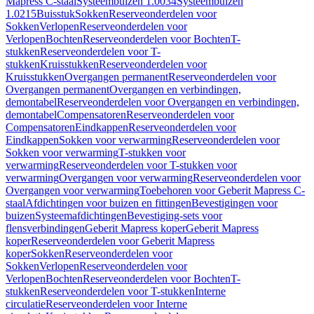
Mapress C-staal
Systeembuizen 1.0034
Systeembuizen
1.0215
Buisstuk
Sokken
Reserveonderdelen voor
Sokken
Verlopen
Reserveonderdelen voor
Verlopen
Bochten
Reserveonderdelen voor Bochten
T-
stukken
Reserveonderdelen voor T-
stukken
Kruisstukken
Reserveonderdelen voor
Kruisstukken
Overgangen permanent
Reserveonderdelen voor
Overgangen permanent
Overgangen en verbindingen,
demontabel
Reserveonderdelen voor Overgangen en verbindingen,
demontabel
Compensatoren
Reserveonderdelen voor
Compensatoren
Eindkappen
Reserveonderdelen voor
Eindkappen
Sokken voor verwarming
Reserveonderdelen voor
Sokken voor verwarming
T-stukken voor
verwarming
Reserveonderdelen voor T-stukken voor
verwarming
Overgangen voor verwarming
Reserveonderdelen voor
Overgangen voor verwarming
Toebehoren voor Geberit Mapress C-
staal
Afdichtingen voor buizen en fittingen
Bevestigingen voor
buizen
Systeemafdichtingen
Bevestiging-sets voor
flensverbindingen
Geberit Mapress koper
Geberit Mapress
koper
Reserveonderdelen voor Geberit Mapress
koper
Sokken
Reserveonderdelen voor
Sokken
Verlopen
Reserveonderdelen voor
Verlopen
Bochten
Reserveonderdelen voor Bochten
T-
stukken
Reserveonderdelen voor T-stukken
Interne
circulatie
Reserveonderdelen voor Interne