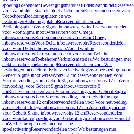
spoeling
Toebehoren
Bevestigingsmateriaal
Bidets
Wandbidets
Reserveo
voor Wandbidets
Staande bidets
Toebehoren
Reserveonderdelen voor
Toebehoren
Bedieningsplaten en wc-
besturingen
Bedieningsplaten
Reserveonderdelen voor
Bedieningsplaten
Voor Sigma inbouwreservoirs
Reserveonderdelen
voor Voor Sigma inbouwreservoirs
Voor Omega
inbouwreservoirs
Reserveonderdelen voor Voor Omega
inbouwreservoirs
Voor Delta inbouwreservoirs
Reserveonderdelen
voor Voor Delta inbouwreservoirs
Voor Twinline
inbouwreservoirs
Reserveonderdelen voor Voor Twinline
inbouwreservoirs
Toebehoren
Verbruiksmateriaal
Wc-besturingen met
elektronische spoelactivering
Reserveonderdelen voor Wc-
besturingen met elektronische spoelactivering
Voor netvoeding, voor
Geberit Sigma inbouwreservoirs 12 cm
Reserveonderdelen voor
Voor netvoeding, voor Geberit Sigma inbouwreservoirs 12 cm
Voor
netvoeding, voor Geberit Sigma inbouwreservoirs 8
cm
Reserveonderdelen voor Voor netvoeding, voor Geberit Sigma
inbouwreservoirs 8 cm
Voor netvoeding, voor Geberit Omega
inbouwreservoirs 12 cm
Reserveonderdelen voor Voor netvoeding,
voor Geberit Omega inbouwreservoirs 12 cm
Voor batterijvoeding,
voor Geberit Sigma inbouwreservoirs 12 cm
Reserveonderdelen
voor Voor batterijvoeding, voor Geberit Sigma inbouwreservoirs 12
cm
Wc-besturingen met pneumatische
spoelactivering
Reserveonderdelen voor Wc-besturingen met