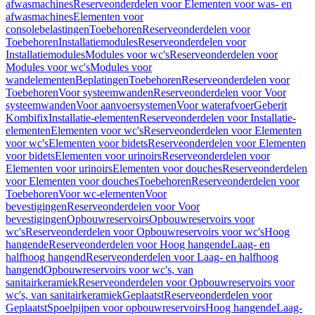
afwasmachines
Reserveonderdelen voor Elementen voor was- en
afwasmachines
Elementen voor
consolebelastingen
Toebehoren
Reserveonderdelen voor
Toebehoren
Installatiemodules
Reserveonderdelen voor
Installatiemodules
Modules voor wc's
Reserveonderdelen voor
Modules voor wc's
Modules voor
wandelementen
Beplatingen
Toebehoren
Reserveonderdelen voor
Toebehoren
Voor systeemwanden
Reserveonderdelen voor Voor
systeemwanden
Voor aanvoersystemen
Voor waterafvoer
Geberit
Kombifix
Installatie-elementen
Reserveonderdelen voor Installatie-
elementen
Elementen voor wc's
Reserveonderdelen voor Elementen
voor wc's
Elementen voor bidets
Reserveonderdelen voor Elementen
voor bidets
Elementen voor urinoirs
Reserveonderdelen voor
Elementen voor urinoirs
Elementen voor douches
Reserveonderdelen
voor Elementen voor douches
Toebehoren
Reserveonderdelen voor
Toebehoren
Voor wc-elementen
Voor
bevestigingen
Reserveonderdelen voor Voor
bevestigingen
Opbouwreservoirs
Opbouwreservoirs voor
wc's
Reserveonderdelen voor Opbouwreservoirs voor wc's
Hoog
hangende
Reserveonderdelen voor Hoog hangende
Laag- en
halfhoog hangend
Reserveonderdelen voor Laag- en halfhoog
hangend
Opbouwreservoirs voor wc's, van
sanitairkeramiek
Reserveonderdelen voor Opbouwreservoirs voor
wc's, van sanitairkeramiek
Geplaatst
Reserveonderdelen voor
Geplaatst
Spoelpijpen voor opbouwreservoirs
Hoog hangende
Laag-