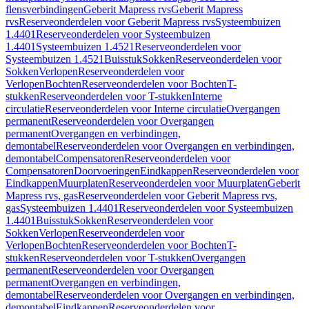
flensverbindingen
Geberit Mapress rvs
Geberit Mapress
rvs
Reserveonderdelen voor Geberit Mapress rvs
Systeembuizen
1.4401
Reserveonderdelen voor Systeembuizen
1.4401
Systeembuizen 1.4521
Reserveonderdelen voor
Systeembuizen 1.4521
Buisstuk
Sokken
Reserveonderdelen voor
Sokken
Verlopen
Reserveonderdelen voor
Verlopen
Bochten
Reserveonderdelen voor Bochten
T-
stukken
Reserveonderdelen voor T-stukken
Interne
circulatie
Reserveonderdelen voor Interne circulatie
Overgangen
permanent
Reserveonderdelen voor Overgangen
permanent
Overgangen en verbindingen,
demontabel
Reserveonderdelen voor Overgangen en verbindingen,
demontabel
Compensatoren
Reserveonderdelen voor
Compensatoren
Doorvoeringen
Eindkappen
Reserveonderdelen voor
Eindkappen
Muurplaten
Reserveonderdelen voor Muurplaten
Geberit
Mapress rvs, gas
Reserveonderdelen voor Geberit Mapress rvs,
gas
Systeembuizen 1.4401
Reserveonderdelen voor Systeembuizen
1.4401
Buisstuk
Sokken
Reserveonderdelen voor
Sokken
Verlopen
Reserveonderdelen voor
Verlopen
Bochten
Reserveonderdelen voor Bochten
T-
stukken
Reserveonderdelen voor T-stukken
Overgangen
permanent
Reserveonderdelen voor Overgangen
permanent
Overgangen en verbindingen,
demontabel
Reserveonderdelen voor Overgangen en verbindingen,
demontabel
Eindkappen
Reserveonderdelen voor