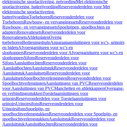
elektronische spoelactivering, netvoeding
Met elektronische
spoelactivering, batterijvoeding
Reserveonderdelen voor Met
elektronische spoelactivering,
batterijvoeding
Toebehoren
Reserveonderdelen voor
Toebehoren
Ruwbouw- en vervangingssets
Reserveonderdelen voor
Ruwbouw- en vervangingssets
Spoelpijpen, spoelbochten en
adapters
Renovatiesets
Reserveonderdelen voor
Renovatiesets
Afdekplaten
Overig
toebehoren
Bedieningshulp
Apparaataansluitingen voor wc's, urinoirs
en bidets
Afvoergarnituren voor wc's en
slophoppers
Reserveonderdelen voor Afvoergarnituren voor wc's en
slophoppers
Sifons
Reserveonderdelen voor
Sifons
Aansluitbochten
Reserveonderdelen voor
Aansluitbochten
Aansluitstuk
Reserveonderdelen voor
Aansluitstuk
Aansluitsets
Reserveonderdelen voor
Aansluitsets
Spoelbochtverlengingen
Reserveonderdelen voor
Spoelbochtverlengingen
Aansluitingen van PVC
Reserveonderdelen
voor Aansluitingen van PVC
Manchetten en afdekkappen
Overgang-
en verbindingsstukken
Toestelaansluitingen voor
urinoirs
Reserveonderdelen voor Toestelaansluitingen voor
urinoirs
Urinoirsifons
Reserveonderdelen voor
Urinoirsifons
Spoelpijp- en
spoelbochtverlengstukken
Reserveonderdelen voor Spoelpijp- en
spoelbochtverlengstukken
Aansluitstuk
Reserveonderdelen voor
Aansluitstuk
Aansluitbochten
Reserveonderdelen voor