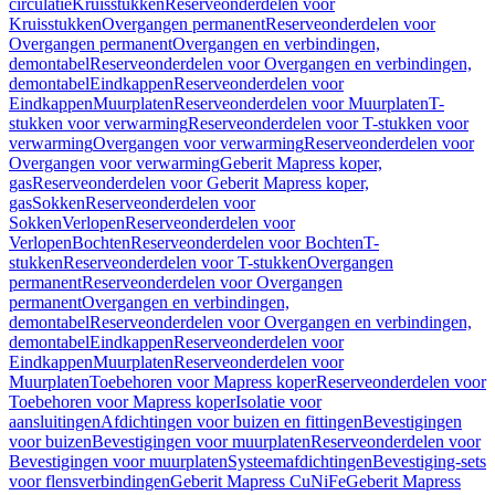
circulatie
Kruisstukken
Reserveonderdelen voor
Kruisstukken
Overgangen permanent
Reserveonderdelen voor
Overgangen permanent
Overgangen en verbindingen,
demontabel
Reserveonderdelen voor Overgangen en verbindingen,
demontabel
Eindkappen
Reserveonderdelen voor
Eindkappen
Muurplaten
Reserveonderdelen voor Muurplaten
T-
stukken voor verwarming
Reserveonderdelen voor T-stukken voor
verwarming
Overgangen voor verwarming
Reserveonderdelen voor
Overgangen voor verwarming
Geberit Mapress koper,
gas
Reserveonderdelen voor Geberit Mapress koper,
gas
Sokken
Reserveonderdelen voor
Sokken
Verlopen
Reserveonderdelen voor
Verlopen
Bochten
Reserveonderdelen voor Bochten
T-
stukken
Reserveonderdelen voor T-stukken
Overgangen
permanent
Reserveonderdelen voor Overgangen
permanent
Overgangen en verbindingen,
demontabel
Reserveonderdelen voor Overgangen en verbindingen,
demontabel
Eindkappen
Reserveonderdelen voor
Eindkappen
Muurplaten
Reserveonderdelen voor
Muurplaten
Toebehoren voor Mapress koper
Reserveonderdelen voor
Toebehoren voor Mapress koper
Isolatie voor
aansluitingen
Afdichtingen voor buizen en fittingen
Bevestigingen
voor buizen
Bevestigingen voor muurplaten
Reserveonderdelen voor
Bevestigingen voor muurplaten
Systeemafdichtingen
Bevestiging-sets
voor flensverbindingen
Geberit Mapress CuNiFe
Geberit Mapress