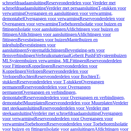
schroefdraadaansluiting
Reserveonderdelen voor Verdeler met
schroefdraadaansluiting
Verdeler met persaansluiting
T-stukken voor
verwarming
Overgangen en aansluitingen voor verwarming,
demontabel
Overgangen voor verwarming
Reserveonderdelen voor
Overgangen voor verwarming
Toebehoren
Isolatie voor buizen en
fittingen
Isolatie voor aansluitingen
Afdichtingen voor buizen en
fittingen
Afdichtingen voor aansluitingen
Afdichtingen voor
fittingen
Bevestigingen voor buizen
Mantelbuizen en
inleghulp
Bevestigingen voor
aansluitingen
Systeemafdichtingen
Bevestiging-sets voor
flensverbindingen
Verbruiksmateriaal
Geberit PushFit
Systeembuizen
ML
Systeembuizen verwarming, ML
Fittingen
Reserveonderdelen
voor Fittingen
Koppelingen
Reserveonderdelen voor
Koppelingen
Verlopen
Reserveonderdelen voor
Verlopen
Bochten
Reserveonderdelen voor Bochten
T-
stukken
Reserveonderdelen voor T-stukken
Overgangen
permanent
Reserveonderdelen voor Overgangen
permanent
Overgangen en verbindingen,
demontabel
Reserveonderdelen voor Overgangen en verbindingen,
demontabel
Muurplaten
Reserveonderdelen voor Muurplaten
Verdeler
met steekaansluiting
Reserveonderdelen voor Verdeler met
steekaansluiting
Verdeler met schroefdraadaansluiting
Overgangen
voor verwarming
Reserveonderdelen voor Overgangen voor
verwarming
Toebehoren
Reserveonderdelen voor Toebehoren
Isolatie
voor buizen en fittingen
Isolatie voor aansluitingen
Afdichtingen voor