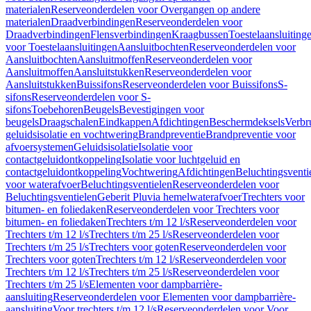
materialen
Reserveonderdelen voor Overgangen op andere
materialen
Draadverbindingen
Reserveonderdelen voor
Draadverbindingen
Flensverbindingen
Kraagbussen
Toestelaansluiting
voor Toestelaansluitingen
Aansluitbochten
Reserveonderdelen voor
Aansluitbochten
Aansluitmoffen
Reserveonderdelen voor
Aansluitmoffen
Aansluitstukken
Reserveonderdelen voor
Aansluitstukken
Buissifons
Reserveonderdelen voor Buissifons
S-
sifons
Reserveonderdelen voor S-
sifons
Toebehoren
Beugels
Bevestigingen voor
beugels
Draagschalen
Eindkappen
Afdichtingen
Beschermdeksels
Verbr
geluidsisolatie en vochtwering
Brandpreventie
Brandpreventie voor
afvoersystemen
Geluidsisolatie
Isolatie voor
contactgeluidontkoppeling
Isolatie voor luchtgeluid en
contactgeluidontkoppeling
Vochtwering
Afdichtingen
Beluchtingsventi
voor waterafvoer
Beluchtingsventielen
Reserveonderdelen voor
Beluchtingsventielen
Geberit Pluvia hemelwaterafvoer
Trechters voor
bitumen- en foliedaken
Reserveonderdelen voor Trechters voor
bitumen- en foliedaken
Trechters t/m 12 l/s
Reserveonderdelen voor
Trechters t/m 12 l/s
Trechters t/m 25 l/s
Reserveonderdelen voor
Trechters t/m 25 l/s
Trechters voor goten
Reserveonderdelen voor
Trechters voor goten
Trechters t/m 12 l/s
Reserveonderdelen voor
Trechters t/m 12 l/s
Trechters t/m 25 l/s
Reserveonderdelen voor
Trechters t/m 25 l/s
Elementen voor dampbarrière-
aansluiting
Reserveonderdelen voor Elementen voor dampbarrière-
aansluiting
Voor trechters t/m 12 l/s
Reserveonderdelen voor Voor