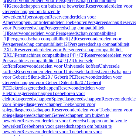
[4]
Reserveonderdelen voor Persgereedschap compatibiliteit
[4]
Gereedschappen om buizen te bewerken
Reserveonderdelen voor
Gereedschappen om buizen te
bewerken
Afpersstoppen
Reserveonderdelen voor
Afpersstoppen
Controlemiddelen
Toebehoren
Persgereedschap
Reserve
voor Persgereedschap
Persgereedschap compatibiliteit
[1]
Reserveonderdelen voor Persgereedschap compatibiliteit
[1]
Persgereedschap compatibiliteit [2]
Reserveonderdelen voor
Persgereedschap compatibiliteit [2]
Persgereedschap compatibiliteit
[2XL]
Reserveonderdelen voor Persgereedschap compatibiliteit
[2XL]
Persmachines compatibiliteit [4] / [2]
Reserveonderdelen voor
Persmachines compatibiliteit [4] / [2]
Universele
koffers
Reserveonderdelen voor Universele koffers
Universele
koffers
Reserveonderdelen voor Universele koffers
Gereedschappen
voor Geberit Silent-db20 / Geberit PE
Reserveonderdelen voor
Gereedschappen voor Geberit Silent-db20 / Geberit
PE
Elektrolasgereedschappen
Reserveonderdelen voor
Elektrolasgereedschappen
Toebehoren voor
elektrolasgereedschappen
Spiegellasgereedschappen
Reserveonderdele
voor Spiegellasgereedschappen
Toebehoren voor
spiegellasgereedschappen
Reserveonderdelen voor Toebehoren voor
spiegellasgereedschappen
Gereedschappen om buizen te
bewerken
Reserveonderdelen voor Gereedschappen om buizen te
bewerken
Toebehoren voor gereedschappen om buizen te
bewerken
Reserveonderdelen voor Toebehoren voor