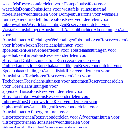
wastafels
Reserveonderdelen voor Dompelbuissifons voor
wastafels
Dompelbuissifons voor wastafels, ruimtesparend
model
Reserveonderdelen voor Dompelbuissifons voor wastafels,
ruimtesparend model
Inbouwsifons
Reserveonderdelen voor
Inbouwsifons
Wastafelaansluitingen
Reserveonderdelen voor
Wastafelaansluitingen
Aansluitstuk
Aansluitbochten
Abdeckungen
Aans
voor
Aansluitingen
Afdichtingen
Verlengingen
Inbouwboxen
Reserveonderd
voor Inbouwboxen
Toestelaansluitingen voor
spoelbakken
Reserveonderdelen voor Toestelaansluitingen voor
spoelbakken
Buissifons
Reserveonderdelen voor
Buissifons
Dubbelkamersifons
Reserveonderdelen voor
Dubbelkamersifons
Spoelbakaansluitingen
Reserveonderdelen voor
Spoelbakaansluitingen
Aansluitstuk
Reserveonderdelen voor
Aansluitstuk
Toebehoren
Reserveonderdelen voor
Toebehoren
Toestelaansluitingen voor apparaten
Reserveonderdelen
voor Toestelaansluitingen voor
apparaten
Buissifons
Reserveonderdelen voor
Buissifons
Inbouwsifons
Reserveonderdelen voor
Inbouwsifons
Opbouwsifons
Reserveonderdelen voor
Opbouwsifons
Aansluitingen
Reserveonderdelen voor
Aansluitingen
Afvoergarnituren voor
uitstortgootstenen
Reserveonderdelen voor Afvoergarnituren voor
uitstortgootstenen
Sifons
Reserveonderdelen voor
Sifons
Aansluitbochten
Reserveonderdelen voor