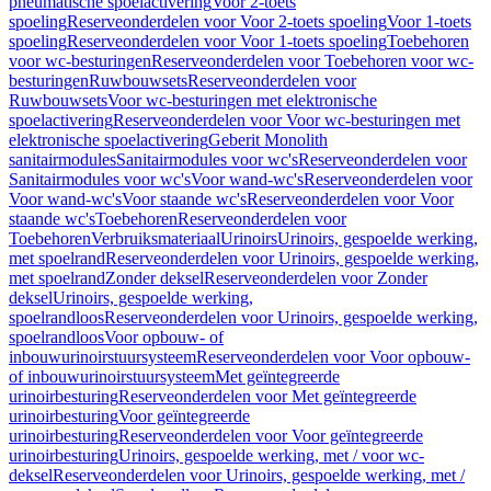
pneumatische spoelactivering
Voor 2-toets
spoeling
Reserveonderdelen voor Voor 2-toets spoeling
Voor 1-toets
spoeling
Reserveonderdelen voor Voor 1-toets spoeling
Toebehoren
voor wc-besturingen
Reserveonderdelen voor Toebehoren voor wc-
besturingen
Ruwbouwsets
Reserveonderdelen voor
Ruwbouwsets
Voor wc-besturingen met elektronische
spoelactivering
Reserveonderdelen voor Voor wc-besturingen met
elektronische spoelactivering
Geberit Monolith
sanitairmodules
Sanitairmodules voor wc's
Reserveonderdelen voor
Sanitairmodules voor wc's
Voor wand-wc's
Reserveonderdelen voor
Voor wand-wc's
Voor staande wc's
Reserveonderdelen voor Voor
staande wc's
Toebehoren
Reserveonderdelen voor
Toebehoren
Verbruiksmateriaal
Urinoirs
Urinoirs, gespoelde werking,
met spoelrand
Reserveonderdelen voor Urinoirs, gespoelde werking,
met spoelrand
Zonder deksel
Reserveonderdelen voor Zonder
deksel
Urinoirs, gespoelde werking,
spoelrandloos
Reserveonderdelen voor Urinoirs, gespoelde werking,
spoelrandloos
Voor opbouw- of
inbouwurinoirstuursysteem
Reserveonderdelen voor Voor opbouw-
of inbouwurinoirstuursysteem
Met geïntegreerde
urinoirbesturing
Reserveonderdelen voor Met geïntegreerde
urinoirbesturing
Voor geïntegreerde
urinoirbesturing
Reserveonderdelen voor Voor geïntegreerde
urinoirbesturing
Urinoirs, gespoelde werking, met / voor wc-
deksel
Reserveonderdelen voor Urinoirs, gespoelde werking, met /