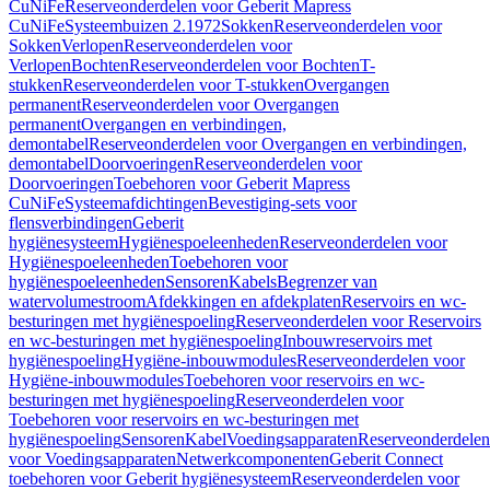
CuNiFe
Reserveonderdelen voor Geberit Mapress
CuNiFe
Systeembuizen 2.1972
Sokken
Reserveonderdelen voor
Sokken
Verlopen
Reserveonderdelen voor
Verlopen
Bochten
Reserveonderdelen voor Bochten
T-
stukken
Reserveonderdelen voor T-stukken
Overgangen
permanent
Reserveonderdelen voor Overgangen
permanent
Overgangen en verbindingen,
demontabel
Reserveonderdelen voor Overgangen en verbindingen,
demontabel
Doorvoeringen
Reserveonderdelen voor
Doorvoeringen
Toebehoren voor Geberit Mapress
CuNiFe
Systeemafdichtingen
Bevestiging-sets voor
flensverbindingen
Geberit
hygiënesysteem
Hygiënespoeleenheden
Reserveonderdelen voor
Hygiënespoeleenheden
Toebehoren voor
hygiënespoeleenheden
Sensoren
Kabels
Begrenzer van
watervolumestroom
Afdekkingen en afdekplaten
Reservoirs en wc-
besturingen met hygiënespoeling
Reserveonderdelen voor Reservoirs
en wc-besturingen met hygiënespoeling
Inbouwreservoirs met
hygiënespoeling
Hygiëne-inbouwmodules
Reserveonderdelen voor
Hygiëne-inbouwmodules
Toebehoren voor reservoirs en wc-
besturingen met hygiënespoeling
Reserveonderdelen voor
Toebehoren voor reservoirs en wc-besturingen met
hygiënespoeling
Sensoren
Kabel
Voedingsapparaten
Reserveonderdelen
voor Voedingsapparaten
Netwerkcomponenten
Geberit Connect
toebehoren voor Geberit hygiënesysteem
Reserveonderdelen voor