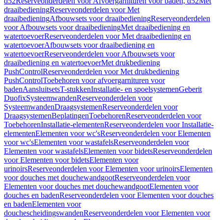
d52
Reserveonderdelen voor Afvoergarnituren voor baden, d52
Met
draaibediening
Reserveonderdelen voor Met
draaibediening
Afbouwsets voor draaibediening
Reserveonderdelen
voor Afbouwsets voor draaibediening
Met draaibediening en
watertoevoer
Reserveonderdelen voor Met draaibediening en
watertoevoer
Afbouwsets voor draaibediening en
watertoevoer
Reserveonderdelen voor Afbouwsets voor
draaibediening en watertoevoer
Met drukbediening
PushControl
Reserveonderdelen voor Met drukbediening
PushControl
Toebehoren voor afvoergarnituren voor
baden
Aansluitsets
T-stukken
Installatie- en spoelsystemen
Geberit
Duofix
Systeemwanden
Reserveonderdelen voor
Systeemwanden
Draagsystemen
Reserveonderdelen voor
Draagsystemen
Beplatingen
Toebehoren
Reserveonderdelen voor
Toebehoren
Installatie-elementen
Reserveonderdelen voor Installatie-
elementen
Elementen voor wc's
Reserveonderdelen voor Elementen
voor wc's
Elementen voor wastafels
Reserveonderdelen voor
Elementen voor wastafels
Elementen voor bidets
Reserveonderdelen
voor Elementen voor bidets
Elementen voor
urinoirs
Reserveonderdelen voor Elementen voor urinoirs
Elementen
voor douches met douchewandgoot
Reserveonderdelen voor
Elementen voor douches met douchewandgoot
Elementen voor
douches en baden
Reserveonderdelen voor Elementen voor douches
en baden
Elementen voor
douchescheidingswanden
Reserveonderdelen voor Elementen voor