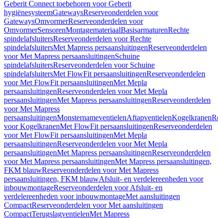
Geberit Connect toebehoren voor Geberit
hygiënesysteem
Gateways
Reserveonderdelen voor
Gateways
Omvormer
Reserveonderdelen voor
Omvormer
Sensoren
Montagemateriaal
Basisarmaturen
Rechte
spindelafsluiters
Reserveonderdelen voor Rechte
spindelafsluiters
Met Mapress persaansluitingen
Reserveonderdelen
voor Met Mapress persaansluitingen
Schuine
spindelafsluiters
Reserveonderdelen voor Schuine
spindelafsluiters
Met FlowFit persaansluitingen
Reserveonderdelen
voor Met FlowFit persaansluitingen
Met Mepla
persaansluitingen
Reserveonderdelen voor Met Mepla
persaansluitingen
Met Mapress persaansluitingen
Reserveonderdelen
voor Met Mapress
persaansluitingen
Monsternameventielen
Aftapventielen
Kogelkranen
R
voor Kogelkranen
Met FlowFit persaansluitingen
Reserveonderdelen
voor Met FlowFit persaansluitingen
Met Mepla
persaansluitingen
Reserveonderdelen voor Met Mepla
persaansluitingen
Met Mapress persaansluitingen
Reserveonderdelen
voor Met Mapress persaansluitingen
Met Mapress persaansluitingen,
FKM blauw
Reserveonderdelen voor Met Mapress
persaansluitingen, FKM blauw
Afsluit- en verdelereenheden voor
inbouwmontage
Reserveonderdelen voor Afsluit- en
verdelereenheden voor inbouwmontage
Met aansluitingen
Compact
Reserveonderdelen voor Met aansluitingen
Compact
Terugslagventielen
Met Mapress