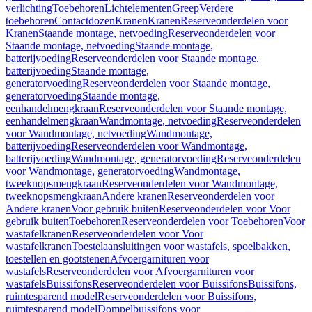
verlichting
Toebehoren
Lichtelementen
Greep
Verdere
toebehoren
Contactdozen
Kranen
Kranen
Reserveonderdelen voor
Kranen
Staande montage, netvoeding
Reserveonderdelen voor
Staande montage, netvoeding
Staande montage,
batterijvoeding
Reserveonderdelen voor Staande montage,
batterijvoeding
Staande montage,
generatorvoeding
Reserveonderdelen voor Staande montage,
generatorvoeding
Staande montage,
eenhandelmengkraan
Reserveonderdelen voor Staande montage,
eenhandelmengkraan
Wandmontage, netvoeding
Reserveonderdelen
voor Wandmontage, netvoeding
Wandmontage,
batterijvoeding
Reserveonderdelen voor Wandmontage,
batterijvoeding
Wandmontage, generatorvoeding
Reserveonderdelen
voor Wandmontage, generatorvoeding
Wandmontage,
tweeknopsmengkraan
Reserveonderdelen voor Wandmontage,
tweeknopsmengkraan
Andere kranen
Reserveonderdelen voor
Andere kranen
Voor gebruik buiten
Reserveonderdelen voor Voor
gebruik buiten
Toebehoren
Reserveonderdelen voor Toebehoren
Voor
wastafelkranen
Reserveonderdelen voor Voor
wastafelkranen
Toestelaansluitingen voor wastafels, spoelbakken,
toestellen en gootstenen
Afvoergarnituren voor
wastafels
Reserveonderdelen voor Afvoergarnituren voor
wastafels
Buissifons
Reserveonderdelen voor Buissifons
Buissifons,
ruimtesparend model
Reserveonderdelen voor Buissifons,
ruimtesparend model
Dompelbuissifons voor