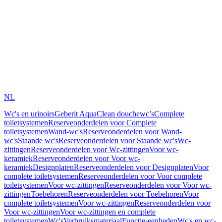
NL
Wc's en urinoirs
Geberit AquaClean douchewc’s
Complete
toiletsystemen
Reserveonderdelen voor Complete
toiletsystemen
Wand-wc's
Reserveonderdelen voor Wand-
wc's
Staande wc's
Reserveonderdelen voor Staande wc's
Wc-
zittingen
Reserveonderdelen voor Wc-zittingen
Voor wc-
keramiek
Reserveonderdelen voor Voor wc-
keramiek
Designplaten
Reserveonderdelen voor Designplaten
Voor
complete toiletsystemen
Reserveonderdelen voor Voor complete
toiletsystemen
Voor wc-zittingen
Reserveonderdelen voor Voor wc-
zittingen
Toebehoren
Reserveonderdelen voor Toebehoren
Voor
complete toiletsystemen
Voor wc-zittingen
Reserveonderdelen voor
Voor wc-zittingen
Voor wc-zittingen en complete
toiletsystemen
Wc's
Verbruiksmateriaal
Functie-eenheden
Wc's en wc-