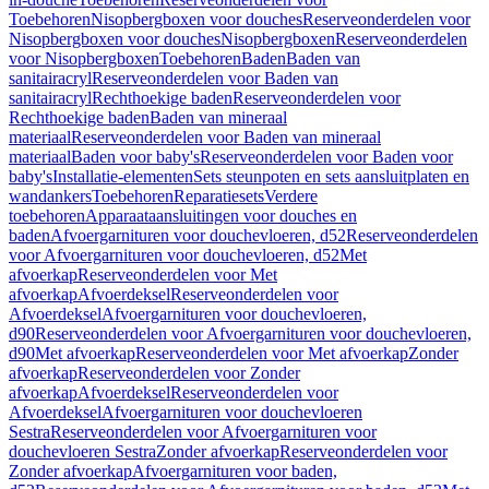
Toebehoren
Nisopbergboxen voor douches
Reserveonderdelen voor
Nisopbergboxen voor douches
Nisopbergboxen
Reserveonderdelen
voor Nisopbergboxen
Toebehoren
Baden
Baden van
sanitairacryl
Reserveonderdelen voor Baden van
sanitairacryl
Rechthoekige baden
Reserveonderdelen voor
Rechthoekige baden
Baden van mineraal
materiaal
Reserveonderdelen voor Baden van mineraal
materiaal
Baden voor baby's
Reserveonderdelen voor Baden voor
baby's
Installatie-elementen
Sets steunpoten en sets aansluitplaten en
wandankers
Toebehoren
Reparatiesets
Verdere
toebehoren
Apparaataansluitingen voor douches en
baden
Afvoergarnituren voor douchevloeren, d52
Reserveonderdelen
voor Afvoergarnituren voor douchevloeren, d52
Met
afvoerkap
Reserveonderdelen voor Met
afvoerkap
Afvoerdeksel
Reserveonderdelen voor
Afvoerdeksel
Afvoergarnituren voor douchevloeren,
d90
Reserveonderdelen voor Afvoergarnituren voor douchevloeren,
d90
Met afvoerkap
Reserveonderdelen voor Met afvoerkap
Zonder
afvoerkap
Reserveonderdelen voor Zonder
afvoerkap
Afvoerdeksel
Reserveonderdelen voor
Afvoerdeksel
Afvoergarnituren voor douchevloeren
Sestra
Reserveonderdelen voor Afvoergarnituren voor
douchevloeren Sestra
Zonder afvoerkap
Reserveonderdelen voor
Zonder afvoerkap
Afvoergarnituren voor baden,