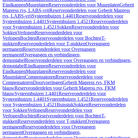
Eindkappen
Muurplaten
Reserveonderdelen voor Muurplaten
Geberit
Mapress rvs, LABS-vrij
Reserveonderdelen voor Geberit Mapress
rvs, LABS-vrij
Systeembuizen 1.4401
Reserveonderdelen voor
Systeembuizen 1.4401
Systeembuizen 1.4521
Reserveonderdelen
voor Systeembuizen 1.4521
Sokken
Reserveonderdelen voor
Sokken
Verlopen
Reserveonderdelen voor
Verlopen
Bochten
Reserveonderdelen voor Bochten
T-
stukken
Reserveonderdelen voor T-stukken
Overgangen
permanent
Reserveonderdelen voor Overgangen
permanent
Overgangen en verbindingen,
demontabel
Reserveonderdelen voor Overgangen en verbindingen,
demontabel
Eindkappen
Reserveonderdelen voor
Eindkappen
Muurplaten
Reserveonderdelen voor
Muurplaten
Compensatoren
Reserveonderdelen voor
Compensatoren
Doorvoeringen
Geberit Mapress rvs, FKM
blauw
Reserveonderdelen voor Geberit Mapress rvs, FKM
blauw
Systeembuizen 1.4401
Reserveonderdelen voor
Systeembuizen 1.4401
Systeembuizen 1.4521
Reserveonderdelen
voor Systeembuizen 1.4521
Buisstuk
Sokken
Reserveonderdelen
voor Sokken
Verlopen
Reserveonderdelen voor
Verlopen
Bochten
Reserveonderdelen voor Bochten
T-
stukken
Reserveonderdelen voor T-stukken
Overgangen
permanent
Reserveonderdelen voor Overgangen
permanent
Overgangen en verbindingen,
demontabel
Reserveonderdelen voor Overgangen en verbindingen,