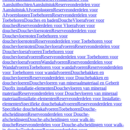
Aansluitbochten
Aansluitstuk
Reserveonderdelen voor
Aansluitstuk
Afvoerpluggen
Reserveonderdelen voor
Afvoerpluggen
Toebehoren
Reserveonderdelen voor
Toebehoren
Douches en baden
Douche
Vloerafvoer voor
douches
Reserveonderdelen voor Vloerafvoer voor
douches
Douchevloergoten
Reserveonderdelen voor
Douchevloergoten
Toebehoren voor
douchevloergoten
Reserveonderdelen voor Toebehoren voor
douchevloergoten
Douchevloerafvoeren
Reserveonderdelen voor
Douchevloerafvoeren
Toebehoren voor
douchevloerafvoeren
Reserveonderdelen voor Toebehoren voor
douchevloerafvoeren
Wandafvoeren
Reserveonderdelen voor
Wandafvoeren
Toebehoren voor wandafvoeren
Reserveonderdelen
voor Toebehoren voor wandafvoeren
Douchebakken en
douchevloeren
Reserveonderdelen voor Douchebakken en
douchevloeren
Douchevloeren van mineraalmateriaal en Geberit
Duofix installatie-elementen
Douchevloeren van mineraal
materiaal
Reserveonderdelen voor Douchevloeren van mineraal
materiaal
Installatie-elementen
Reserveonderdelen voor Installatie-
elementen
Specifieke douchebakafvoeren
Reserveonderdelen voor
Specifieke douchebakafvoeren
Toebehoren
Douche-
afscheidingen
Reserveonderdelen voor Douche-
afscheidingen
Douche-afscheidingen voor walk-in-
douche
Reserveonderdelen voor Douche-afscheidingen voor walk-
in-douche
Toebehoren
Reserveonderdelen voor