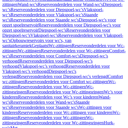
zittingen
Wand-wc's
Reserveonderdelen voor Wand-wc's
Diepspoel-
wc’s
Reserveonderdelen voor Diepspoel-wc’s
Vlakspoel-
wc’s
Reserveonderdelen voor Vlakspoel-wc’s
Staande
wc's
Reserveonderdelen voor Staande wc's
Diepspoel-wc's voor
opzet spoelreservoir
Reserveonderdelen voor Diepspoel-wc's voor
opzet spoelreservoir
Diepspoel-wc’s
Reserveonderdelen voor
Diepspoel-wc’s
Vlakspoel-wc’s
Reserveonderdelen voor Vlakspoel-
wc’s
Opbouwreservoirs voor wc's, van
sanitairkeramiek
Geplaatst
Wc-zittingen
Reserveonderdelen voor Wc-
zittingen
Wc-zittingen
Reserveonderdelen voor Wc-zittingen
Comfort-
wc's
Reserveonderdelen voor Comfort-wc's
Diepspoel-wc’s
verhoogd
Reserveonderdelen voor Diepspoel-wc’s
verhoogd
Vlakspoel-wc’s verhoogd
Reserveonderdelen voor
Vlakspoel-wc’s verhoogd
Diepspoel-wc's
verlengd
Reserveonderdelen voor Diepspoel-wc's verlengd
Comfort
wc-zittingen
Reserveonderdelen voor Comfort wc-zittingen
Wc-
zittingen
Reserveonderdelen voor Wc-zittingen
Wc-
zittingsringen
Reserveonderdelen voor Wc-zittingsringen
Wc’s voor
kinderen
Reserveonderdelen voor Wc’s voor kinderen
Wand-
wc's
Reserveonderdelen voor Wand-wc's
Staande
wc's
Reserveonderdelen voor Staande wc's
Wc-zittingen voor
kinderen
Reserveonderdelen voor Wc-zittingen voor kinderen
Wc-
zittingen
Reserveonderdelen voor Wc-zittingen
Wc-
zittingsringen
Reserveonderdelen voor Wc-zittingsringen
Hurk-
wc's
Met