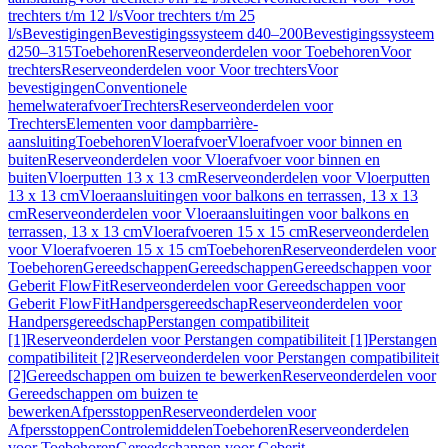
trechters t/m 12 l/s
Voor trechters t/m 25
l/s
Bevestigingen
Bevestigingssysteem d40–200
Bevestigingssysteem
d250–315
Toebehoren
Reserveonderdelen voor Toebehoren
Voor
trechters
Reserveonderdelen voor Voor trechters
Voor
bevestigingen
Conventionele
hemelwaterafvoer
Trechters
Reserveonderdelen voor
Trechters
Elementen voor dampbarrière-
aansluiting
Toebehoren
Vloerafvoer
Vloerafvoer voor binnen en
buiten
Reserveonderdelen voor Vloerafvoer voor binnen en
buiten
Vloerputten 13 x 13 cm
Reserveonderdelen voor Vloerputten
13 x 13 cm
Vloeraansluitingen voor balkons en terrassen, 13 x 13
cm
Reserveonderdelen voor Vloeraansluitingen voor balkons en
terrassen, 13 x 13 cm
Vloerafvoeren 15 x 15 cm
Reserveonderdelen
voor Vloerafvoeren 15 x 15 cm
Toebehoren
Reserveonderdelen voor
Toebehoren
Gereedschappen
Gereedschappen
Gereedschappen voor
Geberit FlowFit
Reserveonderdelen voor Gereedschappen voor
Geberit FlowFit
Handpersgereedschap
Reserveonderdelen voor
Handpersgereedschap
Perstangen compatibiliteit
[1]
Reserveonderdelen voor Perstangen compatibiliteit [1]
Perstangen
compatibiliteit [2]
Reserveonderdelen voor Perstangen compatibiliteit
[2]
Gereedschappen om buizen te bewerken
Reserveonderdelen voor
Gereedschappen om buizen te
bewerken
Afpersstoppen
Reserveonderdelen voor
Afpersstoppen
Controlemiddelen
Toebehoren
Reserveonderdelen
voor Toebehoren
Gereedschappen voor Geberit