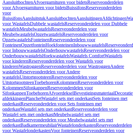
Aansluitbochten
Afvoergarnituren voor bidets
Reserveonderdelen
voor Afvoergarnituren voor bidets
Buissifons
Reserveonderdelen
voor
Buissifons
Aansluitstuk
Aansluitbochten
Aansluitingen
Afdichtingen
Was
voor Wastafels
Dubbele wastafels
Reserveonderdelen voor Dubbele
wastafels
Meubelwastafels
Reserveonderdelen voor
Meubelwastafels
Opzetwastafels
Reserveonderdelen voor
Opzetwastafels
Fonteinen
Reserveonderdelen voor
Fonteinen
Opzetfontein
Hoekfonteinen
Inbouwwastafels
Reserveonderd
voor Inbouwwastafels
Onderbouwwastafels
Reserveonderdelen voor
Onderbouwwastafels
Hoekwastafels
Wastafels Comfort
Wastafels
voor kinderen
Reserveonderdelen voor Wastafels voor
kinderen
Wastroggen
Reserveonderdelen voor Wastroggen
Andere
wastafels
Reserveonderdelen voor Andere
wastafels
Uitstortgootsteen
Reserveonderdelen voor
Uitstortgootsteen
Toebehoren
Kolommen
Reserveonderdelen voor
Kolommen
Sifonkappen
Reserveonderdelen voor
Sifonkappen
Toebehoren
Afvoerdeksel
Bevestigingsmateriaal
Decorati
afdekkingen
Planchet
Wastafel sets met onderkast
Sets fonteinen met
onderkast
Reserveonderdelen voor Sets fonteinen met
onderkast
Wastafel sets met onderkast
Reserveonderdelen voor
Wastafel sets met onderkast
Meubelwastafel sets met
onderkast
Reserveonderdelen voor Meubelwastafel sets met
onderkast
Badkamermeubilair
Wastafelonderkasten
Reserveonderdelen
voor Wastafelonderkasten
Voor fonteinen
Reserveonderdelen voor