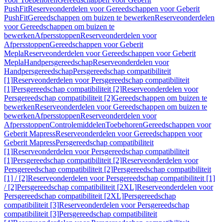
PushFit
Reserveonderdelen voor Gereedschappen voor Geberit
PushFit
Gereedschappen om buizen te bewerken
Reserveonderdelen
voor Gereedschappen om buizen te
bewerken
Afpersstoppen
Reserveonderdelen voor
Afpersstoppen
Gereedschappen voor Geberit
Mepla
Reserveonderdelen voor Gereedschappen voor Geberit
Mepla
Handpersgereedschap
Reserveonderdelen voor
Handpersgereedschap
Persgereedschap compatibiliteit
[1]
Reserveonderdelen voor Persgereedschap compatibiliteit
[1]
Persgereedschap compatibiliteit [2]
Reserveonderdelen voor
Persgereedschap compatibiliteit [2]
Gereedschappen om buizen te
bewerken
Reserveonderdelen voor Gereedschappen om buizen te
bewerken
Afpersstoppen
Reserveonderdelen voor
Afpersstoppen
Controlemiddelen
Toebehoren
Gereedschappen voor
Geberit Mapress
Reserveonderdelen voor Gereedschappen voor
Geberit Mapress
Persgereedschap compatibiliteit
[1]
Reserveonderdelen voor Persgereedschap compatibiliteit
[1]
Persgereedschap compatibiliteit [2]
Reserveonderdelen voor
Persgereedschap compatibiliteit [2]
Persgereedschap compatibiliteit
[1] / [2]
Reserveonderdelen voor Persgereedschap compatibiliteit [1]
/ [2]
Persgereedschap compatibiliteit [2XL]
Reserveonderdelen voor
Persgereedschap compatibiliteit [2XL]
Persgereedschap
compatibiliteit [3]
Reserveonderdelen voor Persgereedschap
compatibiliteit [3]
Persgereedschap compatibiliteit