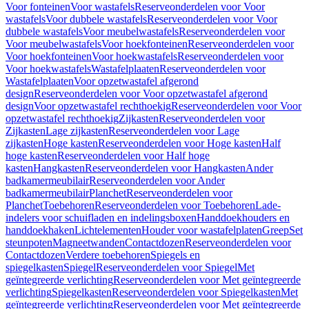
Voor fonteinen
Voor wastafels
Reserveonderdelen voor Voor
wastafels
Voor dubbele wastafels
Reserveonderdelen voor Voor
dubbele wastafels
Voor meubelwastafels
Reserveonderdelen voor
Voor meubelwastafels
Voor hoekfonteinen
Reserveonderdelen voor
Voor hoekfonteinen
Voor hoekwastafels
Reserveonderdelen voor
Voor hoekwastafels
Wastafelplaaten
Reserveonderdelen voor
Wastafelplaaten
Voor opzetwastafel afgerond
design
Reserveonderdelen voor Voor opzetwastafel afgerond
design
Voor opzetwastafel rechthoekig
Reserveonderdelen voor Voor
opzetwastafel rechthoekig
Zijkasten
Reserveonderdelen voor
Zijkasten
Lage zijkasten
Reserveonderdelen voor Lage
zijkasten
Hoge kasten
Reserveonderdelen voor Hoge kasten
Half
hoge kasten
Reserveonderdelen voor Half hoge
kasten
Hangkasten
Reserveonderdelen voor Hangkasten
Ander
badkamermeubilair
Reserveonderdelen voor Ander
badkamermeubilair
Planchet
Reserveonderdelen voor
Planchet
Toebehoren
Reserveonderdelen voor Toebehoren
Lade-
indelers voor schuifladen en indelingsboxen
Handdoekhouders en
handdoekhaken
Lichtelementen
Houder voor wastafelplaten
Greep
Set
steunpoten
Magneetwanden
Contactdozen
Reserveonderdelen voor
Contactdozen
Verdere toebehoren
Spiegels en
spiegelkasten
Spiegel
Reserveonderdelen voor Spiegel
Met
geïntegreerde verlichting
Reserveonderdelen voor Met geïntegreerde
verlichting
Spiegelkasten
Reserveonderdelen voor Spiegelkasten
Met
geïntegreerde verlichting
Reserveonderdelen voor Met geïntegreerde