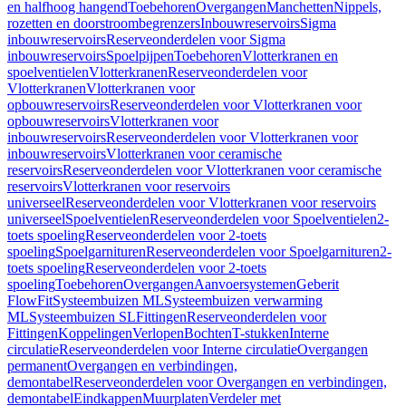
en halfhoog hangend
Toebehoren
Overgangen
Manchetten
Nippels,
rozetten en doorstroombegrenzers
Inbouwreservoirs
Sigma
inbouwreservoirs
Reserveonderdelen voor Sigma
inbouwreservoirs
Spoelpijpen
Toebehoren
Vlotterkranen en
spoelventielen
Vlotterkranen
Reserveonderdelen voor
Vlotterkranen
Vlotterkranen voor
opbouwreservoirs
Reserveonderdelen voor Vlotterkranen voor
opbouwreservoirs
Vlotterkranen voor
inbouwreservoirs
Reserveonderdelen voor Vlotterkranen voor
inbouwreservoirs
Vlotterkranen voor ceramische
reservoirs
Reserveonderdelen voor Vlotterkranen voor ceramische
reservoirs
Vlotterkranen voor reservoirs
universeel
Reserveonderdelen voor Vlotterkranen voor reservoirs
universeel
Spoelventielen
Reserveonderdelen voor Spoelventielen
2-
toets spoeling
Reserveonderdelen voor 2-toets
spoeling
Spoelgarnituren
Reserveonderdelen voor Spoelgarnituren
2-
toets spoeling
Reserveonderdelen voor 2-toets
spoeling
Toebehoren
Overgangen
Aanvoersystemen
Geberit
FlowFit
Systeembuizen ML
Systeembuizen verwarming
ML
Systeembuizen SL
Fittingen
Reserveonderdelen voor
Fittingen
Koppelingen
Verlopen
Bochten
T-stukken
Interne
circulatie
Reserveonderdelen voor Interne circulatie
Overgangen
permanent
Overgangen en verbindingen,
demontabel
Reserveonderdelen voor Overgangen en verbindingen,
demontabel
Eindkappen
Muurplaten
Verdeler met