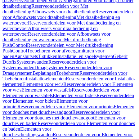
d52
Reserveonderdelen voor Afvoergarnituren voor baden, d52
Met
draaibediening
Reserveonderdelen voor Met
draaibediening
Afbouwsets voor draaibediening
Reserveonderdelen
voor Afbouwsets voor draaibediening
Met draaibediening en
watertoevoer
Reserveonderdelen voor Met draaibediening en
watertoevoer
Afbouwsets voor draaibediening en
watertoevoer
Reserveonderdelen voor Afbouwsets voor
draaibediening en watertoevoer
Met drukbediening
PushControl
Reserveonderdelen voor Met drukbediening
PushControl
Toebehoren voor afvoergarnituren voor
baden
Aansluitsets
T-stukken
Installatie- en spoelsystemen
Geberit
Duofix
Systeemwanden
Reserveonderdelen voor
Systeemwanden
Draagsystemen
Reserveonderdelen voor
Draagsystemen
Beplatingen
Toebehoren
Reserveonderdelen voor
Toebehoren
Installatie-elementen
Reserveonderdelen voor Installatie-
elementen
Elementen voor wc's
Reserveonderdelen voor Elementen
voor wc's
Elementen voor wastafels
Reserveonderdelen voor
Elementen voor wastafels
Elementen voor bidets
Reserveonderdelen
voor Elementen voor bidets
Elementen voor
urinoirs
Reserveonderdelen voor Elementen voor urinoirs
Elementen
voor douches met douchewandgoot
Reserveonderdelen voor
Elementen voor douches met douchewandgoot
Elementen voor
douches en baden
Reserveonderdelen voor Elementen voor douches
en baden
Elementen voor
douchescheidingswanden
Reserveonderdelen voor Elementen voor