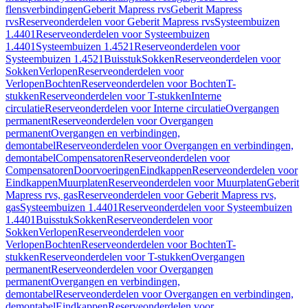
flensverbindingen
Geberit Mapress rvs
Geberit Mapress
rvs
Reserveonderdelen voor Geberit Mapress rvs
Systeembuizen
1.4401
Reserveonderdelen voor Systeembuizen
1.4401
Systeembuizen 1.4521
Reserveonderdelen voor
Systeembuizen 1.4521
Buisstuk
Sokken
Reserveonderdelen voor
Sokken
Verlopen
Reserveonderdelen voor
Verlopen
Bochten
Reserveonderdelen voor Bochten
T-
stukken
Reserveonderdelen voor T-stukken
Interne
circulatie
Reserveonderdelen voor Interne circulatie
Overgangen
permanent
Reserveonderdelen voor Overgangen
permanent
Overgangen en verbindingen,
demontabel
Reserveonderdelen voor Overgangen en verbindingen,
demontabel
Compensatoren
Reserveonderdelen voor
Compensatoren
Doorvoeringen
Eindkappen
Reserveonderdelen voor
Eindkappen
Muurplaten
Reserveonderdelen voor Muurplaten
Geberit
Mapress rvs, gas
Reserveonderdelen voor Geberit Mapress rvs,
gas
Systeembuizen 1.4401
Reserveonderdelen voor Systeembuizen
1.4401
Buisstuk
Sokken
Reserveonderdelen voor
Sokken
Verlopen
Reserveonderdelen voor
Verlopen
Bochten
Reserveonderdelen voor Bochten
T-
stukken
Reserveonderdelen voor T-stukken
Overgangen
permanent
Reserveonderdelen voor Overgangen
permanent
Overgangen en verbindingen,
demontabel
Reserveonderdelen voor Overgangen en verbindingen,
demontabel
Eindkappen
Reserveonderdelen voor