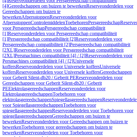
[4]
Reserveonderdelen voor Persgereedschap compatibiliteit
[4]
Gereedschappen om buizen te bewerken
Reserveonderdelen voor
Gereedschappen om buizen te
bewerken
Afpersstoppen
Reserveonderdelen voor
Afpersstoppen
Controlemiddelen
Toebehoren
Persgereedschap
Reserve
voor Persgereedschap
Persgereedschap compatibiliteit
[1]
Reserveonderdelen voor Persgereedschap compatibiliteit
[1]
Persgereedschap compatibiliteit [2]
Reserveonderdelen voor
Persgereedschap compatibiliteit [2]
Persgereedschap compatibiliteit
[2XL]
Reserveonderdelen voor Persgereedschap compatibiliteit
[2XL]
Persmachines compatibiliteit [4] / [2]
Reserveonderdelen voor
Persmachines compatibiliteit [4] / [2]
Universele
koffers
Reserveonderdelen voor Universele koffers
Universele
koffers
Reserveonderdelen voor Universele koffers
Gereedschappen
voor Geberit Silent-db20 / Geberit PE
Reserveonderdelen voor
Gereedschappen voor Geberit Silent-db20 / Geberit
PE
Elektrolasgereedschappen
Reserveonderdelen voor
Elektrolasgereedschappen
Toebehoren voor
elektrolasgereedschappen
Spiegellasgereedschappen
Reserveonderdele
voor Spiegellasgereedschappen
Toebehoren voor
spiegellasgereedschappen
Reserveonderdelen voor Toebehoren voor
spiegellasgereedschappen
Gereedschappen om buizen te
bewerken
Reserveonderdelen voor Gereedschappen om buizen te
bewerken
Toebehoren voor gereedschappen om buizen te
bewerken
Reserveonderdelen voor Toebehoren voor