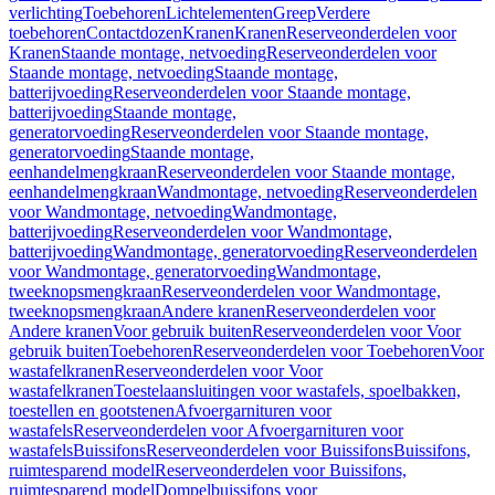
verlichting
Toebehoren
Lichtelementen
Greep
Verdere
toebehoren
Contactdozen
Kranen
Kranen
Reserveonderdelen voor
Kranen
Staande montage, netvoeding
Reserveonderdelen voor
Staande montage, netvoeding
Staande montage,
batterijvoeding
Reserveonderdelen voor Staande montage,
batterijvoeding
Staande montage,
generatorvoeding
Reserveonderdelen voor Staande montage,
generatorvoeding
Staande montage,
eenhandelmengkraan
Reserveonderdelen voor Staande montage,
eenhandelmengkraan
Wandmontage, netvoeding
Reserveonderdelen
voor Wandmontage, netvoeding
Wandmontage,
batterijvoeding
Reserveonderdelen voor Wandmontage,
batterijvoeding
Wandmontage, generatorvoeding
Reserveonderdelen
voor Wandmontage, generatorvoeding
Wandmontage,
tweeknopsmengkraan
Reserveonderdelen voor Wandmontage,
tweeknopsmengkraan
Andere kranen
Reserveonderdelen voor
Andere kranen
Voor gebruik buiten
Reserveonderdelen voor Voor
gebruik buiten
Toebehoren
Reserveonderdelen voor Toebehoren
Voor
wastafelkranen
Reserveonderdelen voor Voor
wastafelkranen
Toestelaansluitingen voor wastafels, spoelbakken,
toestellen en gootstenen
Afvoergarnituren voor
wastafels
Reserveonderdelen voor Afvoergarnituren voor
wastafels
Buissifons
Reserveonderdelen voor Buissifons
Buissifons,
ruimtesparend model
Reserveonderdelen voor Buissifons,
ruimtesparend model
Dompelbuissifons voor