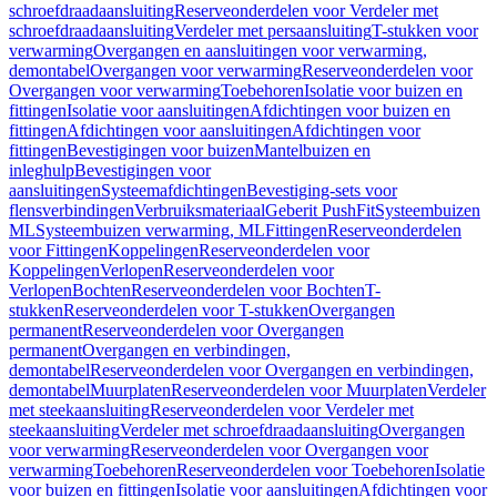
schroefdraadaansluiting
Reserveonderdelen voor Verdeler met
schroefdraadaansluiting
Verdeler met persaansluiting
T-stukken voor
verwarming
Overgangen en aansluitingen voor verwarming,
demontabel
Overgangen voor verwarming
Reserveonderdelen voor
Overgangen voor verwarming
Toebehoren
Isolatie voor buizen en
fittingen
Isolatie voor aansluitingen
Afdichtingen voor buizen en
fittingen
Afdichtingen voor aansluitingen
Afdichtingen voor
fittingen
Bevestigingen voor buizen
Mantelbuizen en
inleghulp
Bevestigingen voor
aansluitingen
Systeemafdichtingen
Bevestiging-sets voor
flensverbindingen
Verbruiksmateriaal
Geberit PushFit
Systeembuizen
ML
Systeembuizen verwarming, ML
Fittingen
Reserveonderdelen
voor Fittingen
Koppelingen
Reserveonderdelen voor
Koppelingen
Verlopen
Reserveonderdelen voor
Verlopen
Bochten
Reserveonderdelen voor Bochten
T-
stukken
Reserveonderdelen voor T-stukken
Overgangen
permanent
Reserveonderdelen voor Overgangen
permanent
Overgangen en verbindingen,
demontabel
Reserveonderdelen voor Overgangen en verbindingen,
demontabel
Muurplaten
Reserveonderdelen voor Muurplaten
Verdeler
met steekaansluiting
Reserveonderdelen voor Verdeler met
steekaansluiting
Verdeler met schroefdraadaansluiting
Overgangen
voor verwarming
Reserveonderdelen voor Overgangen voor
verwarming
Toebehoren
Reserveonderdelen voor Toebehoren
Isolatie
voor buizen en fittingen
Isolatie voor aansluitingen
Afdichtingen voor