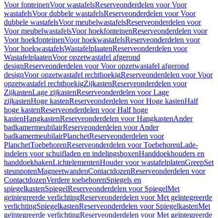
Voor fonteinen
Voor wastafels
Reserveonderdelen voor Voor
wastafels
Voor dubbele wastafels
Reserveonderdelen voor Voor
dubbele wastafels
Voor meubelwastafels
Reserveonderdelen voor
Voor meubelwastafels
Voor hoekfonteinen
Reserveonderdelen voor
Voor hoekfonteinen
Voor hoekwastafels
Reserveonderdelen voor
Voor hoekwastafels
Wastafelplaaten
Reserveonderdelen voor
Wastafelplaaten
Voor opzetwastafel afgerond
design
Reserveonderdelen voor Voor opzetwastafel afgerond
design
Voor opzetwastafel rechthoekig
Reserveonderdelen voor Voor
opzetwastafel rechthoekig
Zijkasten
Reserveonderdelen voor
Zijkasten
Lage zijkasten
Reserveonderdelen voor Lage
zijkasten
Hoge kasten
Reserveonderdelen voor Hoge kasten
Half
hoge kasten
Reserveonderdelen voor Half hoge
kasten
Hangkasten
Reserveonderdelen voor Hangkasten
Ander
badkamermeubilair
Reserveonderdelen voor Ander
badkamermeubilair
Planchet
Reserveonderdelen voor
Planchet
Toebehoren
Reserveonderdelen voor Toebehoren
Lade-
indelers voor schuifladen en indelingsboxen
Handdoekhouders en
handdoekhaken
Lichtelementen
Houder voor wastafelplaten
Greep
Set
steunpoten
Magneetwanden
Contactdozen
Reserveonderdelen voor
Contactdozen
Verdere toebehoren
Spiegels en
spiegelkasten
Spiegel
Reserveonderdelen voor Spiegel
Met
geïntegreerde verlichting
Reserveonderdelen voor Met geïntegreerde
verlichting
Spiegelkasten
Reserveonderdelen voor Spiegelkasten
Met
geïntegreerde verlichting
Reserveonderdelen voor Met geïntegreerde