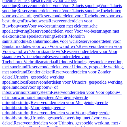
pneumatische spoelactivering
Voor 2-toets
spoeling
Reserveonderdelen voor Voor 2-toets spoeling
Voor 1-toets
spoeling
Reserveonderdelen voor Voor 1-toets spoeling
Toebehoren
voor wc-besturingen
Reserveonderdelen voor Toebehoren voor wc-
besturingen
Ruwbouwsets
Reserveonderdelen voor
Ruwbouwsets
Voor wc-besturingen met elektronische
spoelactivering
Reserveonderdelen voor Voor wc-besturingen met
elektronische spoelactivering
Geberit Monolith
sanitairmodules
Sanitairmodules voor wc's
Reserveonderdelen voor
Sanitairmodules voor wc's
Voor wand-wc's
Reserveonderdelen voor
Voor wand-wc's
Voor staande wc's
Reserveonderdelen voor Voor
staande wc's
Toebehoren
Reserveonderdelen voor
Toebehoren
Verbruiksmateriaal
Urinoirs
Urinoirs, gespoelde werking,
met spoelrand
Reserveonderdelen voor Urinoirs, gespoelde werking,
met spoelrand
Zonder deksel
Reserveonderdelen voor Zonder
deksel
Urinoirs, gespoelde werking,
spoelrandloos
Reserveonderdelen voor Urinoirs, gespoelde werking,
spoelrandloos
Voor opbouw- of
inbouwurinoirstuursysteem
Reserveonderdelen voor Voor opbouw-
of inbouwurinoirstuursysteem
Met geïntegreerde
urinoirbesturing
Reserveonderdelen voor Met geïntegreerde
urinoirbesturing
Voor geïntegreerde
urinoirbesturing
Reserveonderdelen voor Voor geïntegreerde
urinoirbesturing
Urinoirs, gespoelde werking, met / voor wc-
deksel
Reserveonderdelen voor Urinoirs, gespoelde werking, met /