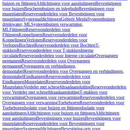
buizen en fittingen
Afdichtingen voor aansluitingen
Bevestigingen
voor buizen
Beschermbuizen en inleghulp
Bevestigingen voor
muurplaten
Reserveonderdelen voor Bevestigingen voor
muurplaten
Systeemafdichtingen
Geberit Mepla
Systeembuizen
drinkwater, ML
Systeembuizen verwarming,
ML
Fittingen
Reserveonderdelen voor
Fittingen
Koppelingen
Reserveonderdelen voor
Koppelingen
Verlopen
Reserveonderdelen voor
Verlopen
Bochten
Reserveonderdelen voor Bochten
T-
stukken
Reserveonderdelen voor T-stukken
Interne
circulatie
Reserveonderdelen voor Interne circulatie
Overgangen
permanent
Reserveonderdelen voor Overgangen
permanent
Overgangen en verbindingen,
demontabel
Reserveonderdelen voor Overgangen en verbindingen,
demontabel
Eindkappen
Reserveonderdelen voor
Eindkappen
Muurplaten
Reserveonderdelen voor
Muurplaten
Verdeler met schroefdraadaansluiting
Reserveonderdelen
voor Verdeler met schroefdraadaansluiting
T-stukken voor
verwarming
Overgangen voor verwarming
Reserveonderdelen voor
Overgangen voor verwarming
Toebehoren
Reserveonderdelen voor
Toebehoren
Isolatie voor buizen en fittingen
Isolatie voor
aansluitingen
Afdichtingen voor buizen en fittingen
Afdichtingen
voor aansluitingen
Bevestigingen voor buizen
Bevestigingen voor
muurplaten
Reserveonderdelen voor Bevestigingen voor
muurplaten
Systeemafdichtingen
Bevestiging-sets voor