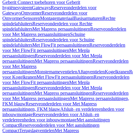
Geberit Connect toebehoren voor Geberit
hygiënesysteem
Gateways
Reserveonderdelen voor
Gateways
Omvormer
Reserveonderdelen voor
Omvormer
Sensoren
Montagemateriaal
Basisarmaturen
Rechte
spindelafsluiters
Reserveonderdelen voor Rechte
spindelafsluiters
Met Mapress persaansluitingen
Reserveonderdelen
voor Met Mapress persaansluitingen
Schuine
spindelafsluiters
Reserveonderdelen voor Schuine
spindelafsluiters
Met FlowFit persaansluitingen
Reserveonderdelen
voor Met FlowFit persaansluitingen
Met Mepla
persaansluitingen
Reserveonderdelen voor Met Mepla
persaansluitingen
Met Mapress persaansluitingen
Reserveonderdelen
voor Met Mapress
persaansluitingen
Monsternameventielen
Aftapventielen
Kogelkranen
R
voor Kogelkranen
Met FlowFit persaansluitingen
Reserveonderdelen
voor Met FlowFit persaansluitingen
Met Mepla
persaansluitingen
Reserveonderdelen voor Met Mepla
persaansluitingen
Met Mapress persaansluitingen
Reserveonderdelen
voor Met Mapress persaansluitingen
Met Mapress persaansluitingen,
FKM blauw
Reserveonderdelen voor Met Mapress
persaansluitingen, FKM blauw
Afsluit- en verdelereenheden voor
inbouwmontage
Reserveonderdelen voor Afsluit- en
verdelereenheden voor inbouwmontage
Met aansluitingen
Compact
Reserveonderdelen voor Met aansluitingen
Compact
Terugslagventielen
Met Mapress