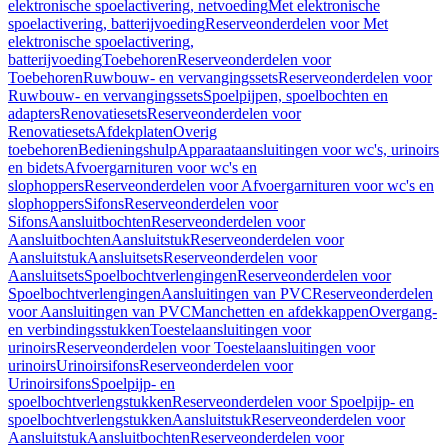
elektronische spoelactivering, netvoeding
Met elektronische
spoelactivering, batterijvoeding
Reserveonderdelen voor Met
elektronische spoelactivering,
batterijvoeding
Toebehoren
Reserveonderdelen voor
Toebehoren
Ruwbouw- en vervangingssets
Reserveonderdelen voor
Ruwbouw- en vervangingssets
Spoelpijpen, spoelbochten en
adapters
Renovatiesets
Reserveonderdelen voor
Renovatiesets
Afdekplaten
Overig
toebehoren
Bedieningshulp
Apparaataansluitingen voor wc's, urinoirs
en bidets
Afvoergarnituren voor wc's en
slophoppers
Reserveonderdelen voor Afvoergarnituren voor wc's en
slophoppers
Sifons
Reserveonderdelen voor
Sifons
Aansluitbochten
Reserveonderdelen voor
Aansluitbochten
Aansluitstuk
Reserveonderdelen voor
Aansluitstuk
Aansluitsets
Reserveonderdelen voor
Aansluitsets
Spoelbochtverlengingen
Reserveonderdelen voor
Spoelbochtverlengingen
Aansluitingen van PVC
Reserveonderdelen
voor Aansluitingen van PVC
Manchetten en afdekkappen
Overgang-
en verbindingsstukken
Toestelaansluitingen voor
urinoirs
Reserveonderdelen voor Toestelaansluitingen voor
urinoirs
Urinoirsifons
Reserveonderdelen voor
Urinoirsifons
Spoelpijp- en
spoelbochtverlengstukken
Reserveonderdelen voor Spoelpijp- en
spoelbochtverlengstukken
Aansluitstuk
Reserveonderdelen voor
Aansluitstuk
Aansluitbochten
Reserveonderdelen voor