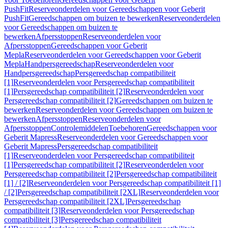
PushFit
Reserveonderdelen voor Gereedschappen voor Geberit
PushFit
Gereedschappen om buizen te bewerken
Reserveonderdelen
voor Gereedschappen om buizen te
bewerken
Afpersstoppen
Reserveonderdelen voor
Afpersstoppen
Gereedschappen voor Geberit
Mepla
Reserveonderdelen voor Gereedschappen voor Geberit
Mepla
Handpersgereedschap
Reserveonderdelen voor
Handpersgereedschap
Persgereedschap compatibiliteit
[1]
Reserveonderdelen voor Persgereedschap compatibiliteit
[1]
Persgereedschap compatibiliteit [2]
Reserveonderdelen voor
Persgereedschap compatibiliteit [2]
Gereedschappen om buizen te
bewerken
Reserveonderdelen voor Gereedschappen om buizen te
bewerken
Afpersstoppen
Reserveonderdelen voor
Afpersstoppen
Controlemiddelen
Toebehoren
Gereedschappen voor
Geberit Mapress
Reserveonderdelen voor Gereedschappen voor
Geberit Mapress
Persgereedschap compatibiliteit
[1]
Reserveonderdelen voor Persgereedschap compatibiliteit
[1]
Persgereedschap compatibiliteit [2]
Reserveonderdelen voor
Persgereedschap compatibiliteit [2]
Persgereedschap compatibiliteit
[1] / [2]
Reserveonderdelen voor Persgereedschap compatibiliteit [1]
/ [2]
Persgereedschap compatibiliteit [2XL]
Reserveonderdelen voor
Persgereedschap compatibiliteit [2XL]
Persgereedschap
compatibiliteit [3]
Reserveonderdelen voor Persgereedschap
compatibiliteit [3]
Persgereedschap compatibiliteit