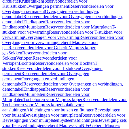
circulatie
Kruisstukken
Reserveonderdelen voor
Kruisstukken
Overgangen permanent
Reserveonderdelen voor
Overgangen permanent
Overgangen en verbindingen,
demontabel
Reserveonderdelen voor Overgangen en verbindingen,
demontabel
Eindkappen
Reserveonderdelen voor
Eindkappen
Muurplaten
Reserveonderdelen voor Muurplaten
T-
stukken voor verwarming
Reserveonderdelen voor T-stukken voor
verwarming
Overgangen voor verwarming
Reserveonderdelen voor
Overgangen voor verwarming
Geberit Mapress koper,
gas
Reserveonderdelen voor Geberit Mapress koper,
gas
Sokken
Reserveonderdelen voor
Sokken
Verlopen
Reserveonderdelen voor
Verlopen
Bochten
Reserveonderdelen voor Bochten
T-
stukken
Reserveonderdelen voor T-stukken
Overgangen
permanent
Reserveonderdelen voor Overgangen
permanent
Overgangen en verbindingen,
demontabel
Reserveonderdelen voor Overgangen en verbindingen,
demontabel
Eindkappen
Reserveonderdelen voor
Eindkappen
Muurplaten
Reserveonderdelen voor
Muurplaten
Toebehoren voor Mapress koper
Reserveonderdelen voor
Toebehoren voor Mapress koper
Isolatie voor
aansluitingen
Afdichtingen voor buizen en fittingen
Bevestigingen
voor buizen
Bevestigingen voor muurplaten
Reserveonderdelen voor
Bevestigingen voor muurplaten
Systeemafdichtingen
Bevestiging-sets
voor flensverbindingen
Geberit Mapress CuNiFe
Geberit Mapress