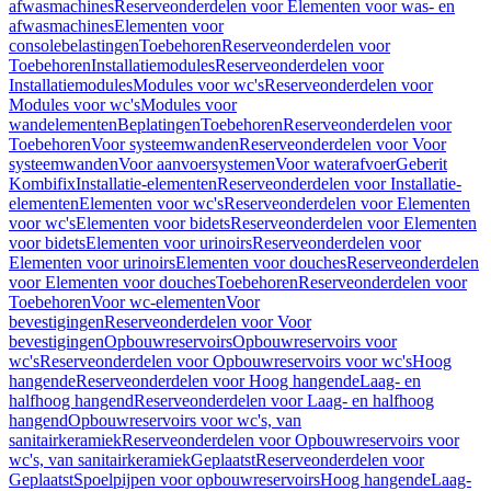
afwasmachines
Reserveonderdelen voor Elementen voor was- en
afwasmachines
Elementen voor
consolebelastingen
Toebehoren
Reserveonderdelen voor
Toebehoren
Installatiemodules
Reserveonderdelen voor
Installatiemodules
Modules voor wc's
Reserveonderdelen voor
Modules voor wc's
Modules voor
wandelementen
Beplatingen
Toebehoren
Reserveonderdelen voor
Toebehoren
Voor systeemwanden
Reserveonderdelen voor Voor
systeemwanden
Voor aanvoersystemen
Voor waterafvoer
Geberit
Kombifix
Installatie-elementen
Reserveonderdelen voor Installatie-
elementen
Elementen voor wc's
Reserveonderdelen voor Elementen
voor wc's
Elementen voor bidets
Reserveonderdelen voor Elementen
voor bidets
Elementen voor urinoirs
Reserveonderdelen voor
Elementen voor urinoirs
Elementen voor douches
Reserveonderdelen
voor Elementen voor douches
Toebehoren
Reserveonderdelen voor
Toebehoren
Voor wc-elementen
Voor
bevestigingen
Reserveonderdelen voor Voor
bevestigingen
Opbouwreservoirs
Opbouwreservoirs voor
wc's
Reserveonderdelen voor Opbouwreservoirs voor wc's
Hoog
hangende
Reserveonderdelen voor Hoog hangende
Laag- en
halfhoog hangend
Reserveonderdelen voor Laag- en halfhoog
hangend
Opbouwreservoirs voor wc's, van
sanitairkeramiek
Reserveonderdelen voor Opbouwreservoirs voor
wc's, van sanitairkeramiek
Geplaatst
Reserveonderdelen voor
Geplaatst
Spoelpijpen voor opbouwreservoirs
Hoog hangende
Laag-