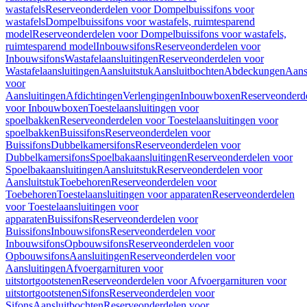
wastafels
Reserveonderdelen voor Dompelbuissifons voor
wastafels
Dompelbuissifons voor wastafels, ruimtesparend
model
Reserveonderdelen voor Dompelbuissifons voor wastafels,
ruimtesparend model
Inbouwsifons
Reserveonderdelen voor
Inbouwsifons
Wastafelaansluitingen
Reserveonderdelen voor
Wastafelaansluitingen
Aansluitstuk
Aansluitbochten
Abdeckungen
Aans
voor
Aansluitingen
Afdichtingen
Verlengingen
Inbouwboxen
Reserveonderd
voor Inbouwboxen
Toestelaansluitingen voor
spoelbakken
Reserveonderdelen voor Toestelaansluitingen voor
spoelbakken
Buissifons
Reserveonderdelen voor
Buissifons
Dubbelkamersifons
Reserveonderdelen voor
Dubbelkamersifons
Spoelbakaansluitingen
Reserveonderdelen voor
Spoelbakaansluitingen
Aansluitstuk
Reserveonderdelen voor
Aansluitstuk
Toebehoren
Reserveonderdelen voor
Toebehoren
Toestelaansluitingen voor apparaten
Reserveonderdelen
voor Toestelaansluitingen voor
apparaten
Buissifons
Reserveonderdelen voor
Buissifons
Inbouwsifons
Reserveonderdelen voor
Inbouwsifons
Opbouwsifons
Reserveonderdelen voor
Opbouwsifons
Aansluitingen
Reserveonderdelen voor
Aansluitingen
Afvoergarnituren voor
uitstortgootstenen
Reserveonderdelen voor Afvoergarnituren voor
uitstortgootstenen
Sifons
Reserveonderdelen voor
Sifons
Aansluitbochten
Reserveonderdelen voor