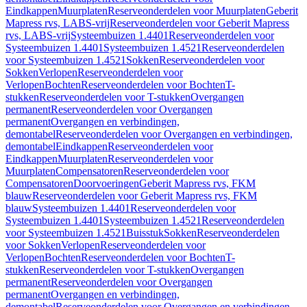
Eindkappen
Muurplaten
Reserveonderdelen voor Muurplaten
Geberit
Mapress rvs, LABS-vrij
Reserveonderdelen voor Geberit Mapress
rvs, LABS-vrij
Systeembuizen 1.4401
Reserveonderdelen voor
Systeembuizen 1.4401
Systeembuizen 1.4521
Reserveonderdelen
voor Systeembuizen 1.4521
Sokken
Reserveonderdelen voor
Sokken
Verlopen
Reserveonderdelen voor
Verlopen
Bochten
Reserveonderdelen voor Bochten
T-
stukken
Reserveonderdelen voor T-stukken
Overgangen
permanent
Reserveonderdelen voor Overgangen
permanent
Overgangen en verbindingen,
demontabel
Reserveonderdelen voor Overgangen en verbindingen,
demontabel
Eindkappen
Reserveonderdelen voor
Eindkappen
Muurplaten
Reserveonderdelen voor
Muurplaten
Compensatoren
Reserveonderdelen voor
Compensatoren
Doorvoeringen
Geberit Mapress rvs, FKM
blauw
Reserveonderdelen voor Geberit Mapress rvs, FKM
blauw
Systeembuizen 1.4401
Reserveonderdelen voor
Systeembuizen 1.4401
Systeembuizen 1.4521
Reserveonderdelen
voor Systeembuizen 1.4521
Buisstuk
Sokken
Reserveonderdelen
voor Sokken
Verlopen
Reserveonderdelen voor
Verlopen
Bochten
Reserveonderdelen voor Bochten
T-
stukken
Reserveonderdelen voor T-stukken
Overgangen
permanent
Reserveonderdelen voor Overgangen
permanent
Overgangen en verbindingen,
demontabel
Reserveonderdelen voor Overgangen en verbindingen,