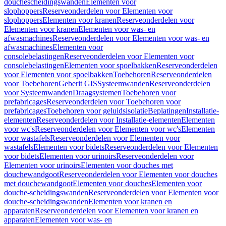
douchescheidingswanden
Elementen voor
slophoppers
Reserveonderdelen voor Elementen voor
slophoppers
Elementen voor kranen
Reserveonderdelen voor
Elementen voor kranen
Elementen voor was- en
afwasmachines
Reserveonderdelen voor Elementen voor was- en
afwasmachines
Elementen voor
consolebelastingen
Reserveonderdelen voor Elementen voor
consolebelastingen
Elementen voor spoelbakken
Reserveonderdelen
voor Elementen voor spoelbakken
Toebehoren
Reserveonderdelen
voor Toebehoren
Geberit GIS
Systeemwanden
Reserveonderdelen
voor Systeemwanden
Draagsystemen
Toebehoren voor
prefabricages
Reserveonderdelen voor Toebehoren voor
prefabricages
Toebehoren voor geluidsisolatie
Beplatingen
Installatie-
elementen
Reserveonderdelen voor Installatie-elementen
Elementen
voor wc's
Reserveonderdelen voor Elementen voor wc's
Elementen
voor wastafels
Reserveonderdelen voor Elementen voor
wastafels
Elementen voor bidets
Reserveonderdelen voor Elementen
voor bidets
Elementen voor urinoirs
Reserveonderdelen voor
Elementen voor urinoirs
Elementen voor douches met
douchewandgoot
Reserveonderdelen voor Elementen voor douches
met douchewandgoot
Elementen voor douches
Elementen voor
douche-scheidingswanden
Reserveonderdelen voor Elementen voor
douche-scheidingswanden
Elementen voor kranen en
apparaten
Reserveonderdelen voor Elementen voor kranen en
apparaten
Elementen voor was- en