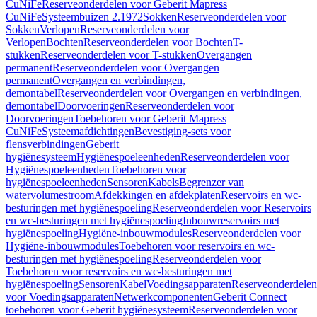
CuNiFe
Reserveonderdelen voor Geberit Mapress
CuNiFe
Systeembuizen 2.1972
Sokken
Reserveonderdelen voor
Sokken
Verlopen
Reserveonderdelen voor
Verlopen
Bochten
Reserveonderdelen voor Bochten
T-
stukken
Reserveonderdelen voor T-stukken
Overgangen
permanent
Reserveonderdelen voor Overgangen
permanent
Overgangen en verbindingen,
demontabel
Reserveonderdelen voor Overgangen en verbindingen,
demontabel
Doorvoeringen
Reserveonderdelen voor
Doorvoeringen
Toebehoren voor Geberit Mapress
CuNiFe
Systeemafdichtingen
Bevestiging-sets voor
flensverbindingen
Geberit
hygiënesysteem
Hygiënespoeleenheden
Reserveonderdelen voor
Hygiënespoeleenheden
Toebehoren voor
hygiënespoeleenheden
Sensoren
Kabels
Begrenzer van
watervolumestroom
Afdekkingen en afdekplaten
Reservoirs en wc-
besturingen met hygiënespoeling
Reserveonderdelen voor Reservoirs
en wc-besturingen met hygiënespoeling
Inbouwreservoirs met
hygiënespoeling
Hygiëne-inbouwmodules
Reserveonderdelen voor
Hygiëne-inbouwmodules
Toebehoren voor reservoirs en wc-
besturingen met hygiënespoeling
Reserveonderdelen voor
Toebehoren voor reservoirs en wc-besturingen met
hygiënespoeling
Sensoren
Kabel
Voedingsapparaten
Reserveonderdelen
voor Voedingsapparaten
Netwerkcomponenten
Geberit Connect
toebehoren voor Geberit hygiënesysteem
Reserveonderdelen voor