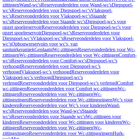
zittingen
Wand-wc's
Reserveonderdelen voor Wand-wc's
Diepspoel-
wc’s
Reserveonderdelen voor Diepspoel-wc’s
Vlakspoel-
wc’s
Reserveonderdelen voor Vlakspoel-wc’s
Staande
wc's
Reserveonderdelen voor Staande wc's
Diepspoel-wc's voor
opzet spoelreservoir
Reserveonderdelen voor Diepspoel-wc's voor
opzet spoelreservoir
Diepspoel-wc’s
Reserveonderdelen voor
Diepspoel-wc’s
Vlakspoel-wc’s
Reserveonderdelen voor Vlakspoel-
wc’s
Opbouwreservoirs voor wc's, van
sanitairkeramiek
Geplaatst
Wc-zittingen
Reserveonderdelen voor Wc-
zittingen
Wc-zittingen
Reserveonderdelen voor Wc-zittingen
Comfort-
wc's
Reserveonderdelen voor Comfort-wc's
Diepspoel-wc’s
verhoogd
Reserveonderdelen voor Diepspoel-wc’s
verhoogd
Vlakspoel-wc’s verhoogd
Reserveonderdelen voor
Vlakspoel-wc’s verhoogd
Diepspoel-wc's
verlengd
Reserveonderdelen voor Diepspoel-wc's verlengd
Comfort
wc-zittingen
Reserveonderdelen voor Comfort wc-zittingen
Wc-
zittingen
Reserveonderdelen voor Wc-zittingen
Wc-
zittingsringen
Reserveonderdelen voor Wc-zittingsringen
Wc’s voor
kinderen
Reserveonderdelen voor Wc’s voor kinderen
Wand-
wc's
Reserveonderdelen voor Wand-wc's
Staande
wc's
Reserveonderdelen voor Staande wc's
Wc-zittingen voor
kinderen
Reserveonderdelen voor Wc-zittingen voor kinderen
Wc-
zittingen
Reserveonderdelen voor Wc-zittingen
Wc-
zittingsringen
Reserveonderdelen voor Wc-zittingsringen
Hurk-
wc's
Met