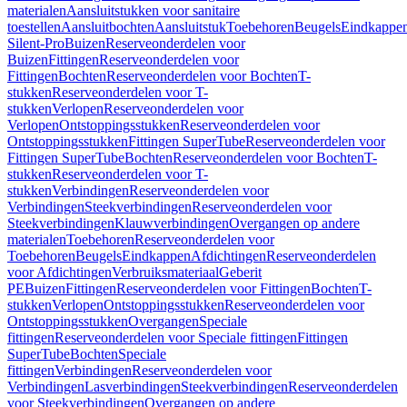
materialen
Aansluitstukken voor sanitaire
toestellen
Aansluitbochten
Aansluitstuk
Toebehoren
Beugels
Eindkappe
Silent-Pro
Buizen
Reserveonderdelen voor
Buizen
Fittingen
Reserveonderdelen voor
Fittingen
Bochten
Reserveonderdelen voor Bochten
T-
stukken
Reserveonderdelen voor T-
stukken
Verlopen
Reserveonderdelen voor
Verlopen
Ontstoppingsstukken
Reserveonderdelen voor
Ontstoppingsstukken
Fittingen SuperTube
Reserveonderdelen voor
Fittingen SuperTube
Bochten
Reserveonderdelen voor Bochten
T-
stukken
Reserveonderdelen voor T-
stukken
Verbindingen
Reserveonderdelen voor
Verbindingen
Steekverbindingen
Reserveonderdelen voor
Steekverbindingen
Klauwverbindingen
Overgangen op andere
materialen
Toebehoren
Reserveonderdelen voor
Toebehoren
Beugels
Eindkappen
Afdichtingen
Reserveonderdelen
voor Afdichtingen
Verbruiksmateriaal
Geberit
PE
Buizen
Fittingen
Reserveonderdelen voor Fittingen
Bochten
T-
stukken
Verlopen
Ontstoppingsstukken
Reserveonderdelen voor
Ontstoppingsstukken
Overgangen
Speciale
fittingen
Reserveonderdelen voor Speciale fittingen
Fittingen
SuperTube
Bochten
Speciale
fittingen
Verbindingen
Reserveonderdelen voor
Verbindingen
Lasverbindingen
Steekverbindingen
Reserveonderdelen
voor Steekverbindingen
Overgangen op andere