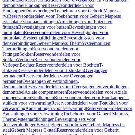
demontabel
Eindkappen
Reserveonderdelen voor
Eindkappen
Doorvoeringen
Toebehoren voor Geberit Mapress
rvs
Reserveonderdelen voor Toebehoren voor Geberit Mapress
rvs
Isolatie voor aansluitingen
Afdichtingen voor buizen en
fittingen
Bevestigingen voor buizen
Bevestigingen voor
muurplaten
Reserveonderdelen voor Bevestigingen voor
muurplaten
Systeemafdichtingen
Bevestiging-sets voor
flensverbindingen
Geberit Mapress Therm
Systeembuizen
Therm
Fittingen
Reserveonderdelen voor
Fittingen
Sokken
Reserveonderdelen voor
Sokken
Verlopen
Reserveonderdelen voor
Verlopen
Bochten
Reserveonderdelen voor Bochten
T-
stukken
Reserveonderdelen voor T-stukken
Overgangen
permanent
Reserveonderdelen voor Overgangen
permanent
Overgangen en verbindingen,
demontabel
Reserveonderdelen voor Overgangen en verbindingen,
demontabel
Axiale compensatoren
Reserveonderdelen voor Axiale
compensatoren
Eindkappen
Reserveonderdelen voor Eindkappen
T-
stukken voor verwarming
Reserveonderdelen voor T-stukken voor
verwarming
Aansluitingen voor verwarming
Reserveonderdelen voor
Aansluitingen voor verwarming
Toebehoren voor Geberit Mapress
Therm
Systeemafdichtingen
Bevestiging-sets voor
flensverbindingen
Bevestigingen voor buizen
Geberit Mapress C-
staal
Geberit Mapress C-staal
Reserveonderdelen voor Geberit