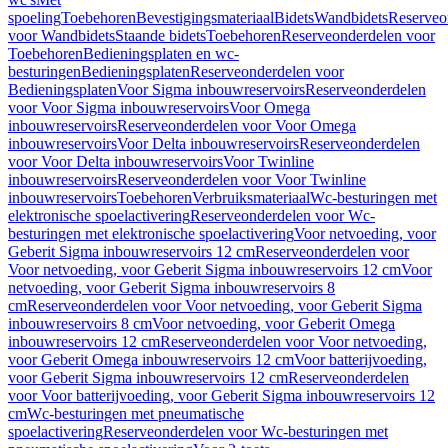
spoeling
Toebehoren
Bevestigingsmateriaal
Bidets
Wandbidets
Reserveo
voor Wandbidets
Staande bidets
Toebehoren
Reserveonderdelen voor
Toebehoren
Bedieningsplaten en wc-
besturingen
Bedieningsplaten
Reserveonderdelen voor
Bedieningsplaten
Voor Sigma inbouwreservoirs
Reserveonderdelen
voor Voor Sigma inbouwreservoirs
Voor Omega
inbouwreservoirs
Reserveonderdelen voor Voor Omega
inbouwreservoirs
Voor Delta inbouwreservoirs
Reserveonderdelen
voor Voor Delta inbouwreservoirs
Voor Twinline
inbouwreservoirs
Reserveonderdelen voor Voor Twinline
inbouwreservoirs
Toebehoren
Verbruiksmateriaal
Wc-besturingen met
elektronische spoelactivering
Reserveonderdelen voor Wc-
besturingen met elektronische spoelactivering
Voor netvoeding, voor
Geberit Sigma inbouwreservoirs 12 cm
Reserveonderdelen voor
Voor netvoeding, voor Geberit Sigma inbouwreservoirs 12 cm
Voor
netvoeding, voor Geberit Sigma inbouwreservoirs 8
cm
Reserveonderdelen voor Voor netvoeding, voor Geberit Sigma
inbouwreservoirs 8 cm
Voor netvoeding, voor Geberit Omega
inbouwreservoirs 12 cm
Reserveonderdelen voor Voor netvoeding,
voor Geberit Omega inbouwreservoirs 12 cm
Voor batterijvoeding,
voor Geberit Sigma inbouwreservoirs 12 cm
Reserveonderdelen
voor Voor batterijvoeding, voor Geberit Sigma inbouwreservoirs 12
cm
Wc-besturingen met pneumatische
spoelactivering
Reserveonderdelen voor Wc-besturingen met