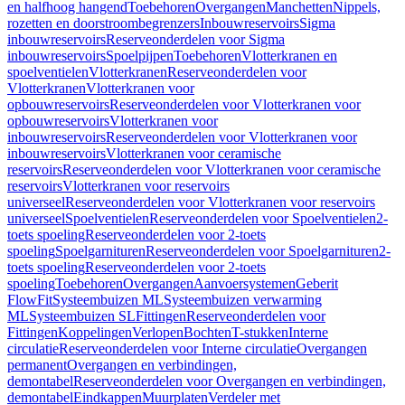
en halfhoog hangend
Toebehoren
Overgangen
Manchetten
Nippels,
rozetten en doorstroombegrenzers
Inbouwreservoirs
Sigma
inbouwreservoirs
Reserveonderdelen voor Sigma
inbouwreservoirs
Spoelpijpen
Toebehoren
Vlotterkranen en
spoelventielen
Vlotterkranen
Reserveonderdelen voor
Vlotterkranen
Vlotterkranen voor
opbouwreservoirs
Reserveonderdelen voor Vlotterkranen voor
opbouwreservoirs
Vlotterkranen voor
inbouwreservoirs
Reserveonderdelen voor Vlotterkranen voor
inbouwreservoirs
Vlotterkranen voor ceramische
reservoirs
Reserveonderdelen voor Vlotterkranen voor ceramische
reservoirs
Vlotterkranen voor reservoirs
universeel
Reserveonderdelen voor Vlotterkranen voor reservoirs
universeel
Spoelventielen
Reserveonderdelen voor Spoelventielen
2-
toets spoeling
Reserveonderdelen voor 2-toets
spoeling
Spoelgarnituren
Reserveonderdelen voor Spoelgarnituren
2-
toets spoeling
Reserveonderdelen voor 2-toets
spoeling
Toebehoren
Overgangen
Aanvoersystemen
Geberit
FlowFit
Systeembuizen ML
Systeembuizen verwarming
ML
Systeembuizen SL
Fittingen
Reserveonderdelen voor
Fittingen
Koppelingen
Verlopen
Bochten
T-stukken
Interne
circulatie
Reserveonderdelen voor Interne circulatie
Overgangen
permanent
Overgangen en verbindingen,
demontabel
Reserveonderdelen voor Overgangen en verbindingen,
demontabel
Eindkappen
Muurplaten
Verdeler met