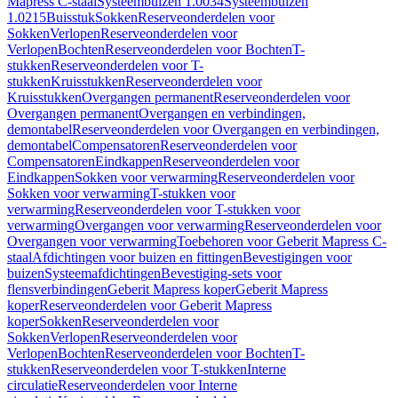
Mapress C-staal
Systeembuizen 1.0034
Systeembuizen
1.0215
Buisstuk
Sokken
Reserveonderdelen voor
Sokken
Verlopen
Reserveonderdelen voor
Verlopen
Bochten
Reserveonderdelen voor Bochten
T-
stukken
Reserveonderdelen voor T-
stukken
Kruisstukken
Reserveonderdelen voor
Kruisstukken
Overgangen permanent
Reserveonderdelen voor
Overgangen permanent
Overgangen en verbindingen,
demontabel
Reserveonderdelen voor Overgangen en verbindingen,
demontabel
Compensatoren
Reserveonderdelen voor
Compensatoren
Eindkappen
Reserveonderdelen voor
Eindkappen
Sokken voor verwarming
Reserveonderdelen voor
Sokken voor verwarming
T-stukken voor
verwarming
Reserveonderdelen voor T-stukken voor
verwarming
Overgangen voor verwarming
Reserveonderdelen voor
Overgangen voor verwarming
Toebehoren voor Geberit Mapress C-
staal
Afdichtingen voor buizen en fittingen
Bevestigingen voor
buizen
Systeemafdichtingen
Bevestiging-sets voor
flensverbindingen
Geberit Mapress koper
Geberit Mapress
koper
Reserveonderdelen voor Geberit Mapress
koper
Sokken
Reserveonderdelen voor
Sokken
Verlopen
Reserveonderdelen voor
Verlopen
Bochten
Reserveonderdelen voor Bochten
T-
stukken
Reserveonderdelen voor T-stukken
Interne
circulatie
Reserveonderdelen voor Interne