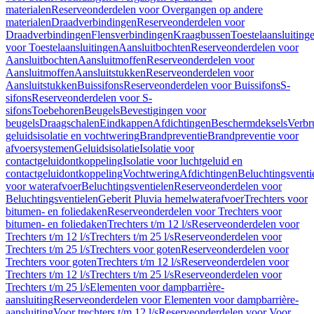
materialen
Reserveonderdelen voor Overgangen op andere
materialen
Draadverbindingen
Reserveonderdelen voor
Draadverbindingen
Flensverbindingen
Kraagbussen
Toestelaansluiting
voor Toestelaansluitingen
Aansluitbochten
Reserveonderdelen voor
Aansluitbochten
Aansluitmoffen
Reserveonderdelen voor
Aansluitmoffen
Aansluitstukken
Reserveonderdelen voor
Aansluitstukken
Buissifons
Reserveonderdelen voor Buissifons
S-
sifons
Reserveonderdelen voor S-
sifons
Toebehoren
Beugels
Bevestigingen voor
beugels
Draagschalen
Eindkappen
Afdichtingen
Beschermdeksels
Verbr
geluidsisolatie en vochtwering
Brandpreventie
Brandpreventie voor
afvoersystemen
Geluidsisolatie
Isolatie voor
contactgeluidontkoppeling
Isolatie voor luchtgeluid en
contactgeluidontkoppeling
Vochtwering
Afdichtingen
Beluchtingsventi
voor waterafvoer
Beluchtingsventielen
Reserveonderdelen voor
Beluchtingsventielen
Geberit Pluvia hemelwaterafvoer
Trechters voor
bitumen- en foliedaken
Reserveonderdelen voor Trechters voor
bitumen- en foliedaken
Trechters t/m 12 l/s
Reserveonderdelen voor
Trechters t/m 12 l/s
Trechters t/m 25 l/s
Reserveonderdelen voor
Trechters t/m 25 l/s
Trechters voor goten
Reserveonderdelen voor
Trechters voor goten
Trechters t/m 12 l/s
Reserveonderdelen voor
Trechters t/m 12 l/s
Trechters t/m 25 l/s
Reserveonderdelen voor
Trechters t/m 25 l/s
Elementen voor dampbarrière-
aansluiting
Reserveonderdelen voor Elementen voor dampbarrière-
aansluiting
Voor trechters t/m 12 l/s
Reserveonderdelen voor Voor