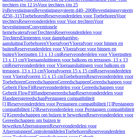
trechters t/m 12 l/s
Voor trechters t/m 25
l/s
Bevestigingen
Bevestigingssysteem d40–200
Bevestigingssysteem
d250–315
Toebehoren
Reserveonderdelen voor Toebehoren
Voor
trechters
Reserveonderdelen voor Voor trechters
Voor
bevestigingen
Conventionele
hemelwaterafvoer
Trechters
Reserveonderdelen voor
Trechters
Elementen voor dampbarrière-
aansluiting
Toebehoren
Vloerafvoer
Vloerafvoer voor binnen en
buiten
Reserveonderdelen voor Vloerafvoer voor binnen en
buiten
Vloerputten 13 x 13 cm
Reserveonderdelen voor Vloerputten
13 x 13 cm
Vloeraansluitingen voor balkons en terrassen, 13 x 13
cm
Reserveonderdelen voor Vloeraansluitingen voor balkons en
terrassen, 13 x 13 cm
Vloerafvoeren 15 x 15 cm
Reserveonderdelen
voor Vloerafvoeren 15 x 15 cm
Toebehoren
Reserveonderdelen voor
Toebehoren
Gereedschappen
Gereedschappen
Gereedschappen voor
Geberit FlowFit
Reserveonderdelen voor Gereedschappen voor
Geberit FlowFit
Handpersgereedschap
Reserveonderdelen voor
Handpersgereedschap
Perstangen compatibiliteit
[1]
Reserveonderdelen voor Perstangen compatibiliteit [1]
Perstangen
compatibiliteit [2]
Reserveonderdelen voor Perstangen compatibiliteit
[2]
Gereedschappen om buizen te bewerken
Reserveonderdelen voor
Gereedschappen om buizen te
bewerken
Afpersstoppen
Reserveonderdelen voor
Afpersstoppen
Controlemiddelen
Toebehoren
Reserveonderdelen
voor Toebehoren
Gereedschappen voor Geberit