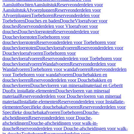
Aansluitbochten
Aansluitstuk
Reserveonderdelen voor
Aansluitstuk
Afvoerpluggen
Reserveonderdelen voor
Afvoerpluggen
Toebehoren
Reserveonderdelen voor
Toebehoren
Douches en baden
Douche
Vloerafvoer voor
douches
Reserveonderdelen voor Vloerafvoer voor
douches
Douchevloergoten
Reserveonderdelen voor
Douchevloergoten
Toebehoren voor
douchevloergoten
Reserveonderdelen voor Toebehoren voor
douchevloergoten
Douchevloerafvoeren
Reserveonderdelen voor
Douchevloerafvoeren
Toebehoren voor
douchevloerafvoeren
Reserveonderdelen voor Toebehoren voor
douchevloerafvoeren
Wandafvoeren
Reserveonderdelen voor
Wandafvoeren
Toebehoren voor wandafvoeren
Reserveonderdelen
voor Toebehoren voor wandafvoeren
Douchebakken en
douchevloeren
Reserveonderdelen voor Douchebakken en
douchevloeren
Douchevloeren van mineraalmateriaal en Geberit
Duofix installatie-elementen
Douchevloeren van mineraal
materiaal
Reserveonderdelen voor Douchevloeren van mineraal
materiaal
Installatie-elementen
Reserveonderdelen voor Installatie-
elementen
Specifieke douchebakafvoeren
Reserveonderdelen voor
Specifieke douchebakafvoeren
Toebehoren
Douche-
afscheidingen
Reserveonderdelen voor Douche-
afscheidingen
Douche-afscheidingen voor walk-in-
douche
Reserveonderdelen voor Douche-afscheidingen voor walk-
in-douche
Toebehoren
Reserveonderdelen voor