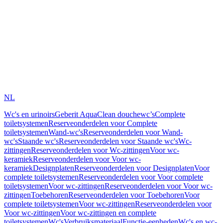
NL
Wc's en urinoirs
Geberit AquaClean douchewc’s
Complete
toiletsystemen
Reserveonderdelen voor Complete
toiletsystemen
Wand-wc's
Reserveonderdelen voor Wand-
wc's
Staande wc's
Reserveonderdelen voor Staande wc's
Wc-
zittingen
Reserveonderdelen voor Wc-zittingen
Voor wc-
keramiek
Reserveonderdelen voor Voor wc-
keramiek
Designplaten
Reserveonderdelen voor Designplaten
Voor
complete toiletsystemen
Reserveonderdelen voor Voor complete
toiletsystemen
Voor wc-zittingen
Reserveonderdelen voor Voor wc-
zittingen
Toebehoren
Reserveonderdelen voor Toebehoren
Voor
complete toiletsystemen
Voor wc-zittingen
Reserveonderdelen voor
Voor wc-zittingen
Voor wc-zittingen en complete
toiletsystemen
Wc's
Verbruiksmateriaal
Functie-eenheden
Wc's en wc-