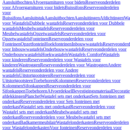
Aansluitbochten
Afvoergarnituren voor bidets
Reserveonderdelen
voor Afvoergarnituren voor bidets
Buissifons
Reserveonderdelen
voor
Buissifons
Aansluitstuk
Aansluitbochten
Aansluitingen
Afdichtingen
Was
voor Wastafels
Dubbele wastafels
Reserveonderdelen voor Dubbele
wastafels
Meubelwastafels
Reserveonderdelen voor
Meubelwastafels
Opzetwastafels
Reserveonderdelen voor
Opzetwastafels
Fonteinen
Reserveonderdelen voor
Fonteinen
Opzetfontein
Hoekfonteinen
Inbouwwastafels
Reserveonderd
voor Inbouwwastafels
Onderbouwwastafels
Reserveonderdelen voor
Onderbouwwastafels
Hoekwastafels
Wastafels Comfort
Wastafels
voor kinderen
Reserveonderdelen voor Wastafels voor
kinderen
Wastroggen
Reserveonderdelen voor Wastroggen
Andere
wastafels
Reserveonderdelen voor Andere
wastafels
Uitstortgootsteen
Reserveonderdelen voor
Uitstortgootsteen
Toebehoren
Kolommen
Reserveonderdelen voor
Kolommen
Sifonkappen
Reserveonderdelen voor
Sifonkappen
Toebehoren
Afvoerdeksel
Bevestigingsmateriaal
Decorati
afdekkingen
Planchet
Wastafel sets met onderkast
Sets fonteinen met
onderkast
Reserveonderdelen voor Sets fonteinen met
onderkast
Wastafel sets met onderkast
Reserveonderdelen voor
Wastafel sets met onderkast
Meubelwastafel sets met
onderkast
Reserveonderdelen voor Meubelwastafel sets met
onderkast
Badkamermeubilair
Wastafelonderkasten
Reserveonderdelen
voor Wastafelonderkasten
Voor fonteinen
Reserveonderdelen voor