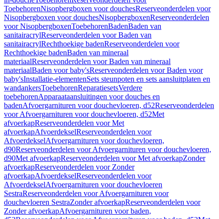
Toebehoren
Nisopbergboxen voor douches
Reserveonderdelen voor
Nisopbergboxen voor douches
Nisopbergboxen
Reserveonderdelen
voor Nisopbergboxen
Toebehoren
Baden
Baden van
sanitairacryl
Reserveonderdelen voor Baden van
sanitairacryl
Rechthoekige baden
Reserveonderdelen voor
Rechthoekige baden
Baden van mineraal
materiaal
Reserveonderdelen voor Baden van mineraal
materiaal
Baden voor baby's
Reserveonderdelen voor Baden voor
baby's
Installatie-elementen
Sets steunpoten en sets aansluitplaten en
wandankers
Toebehoren
Reparatiesets
Verdere
toebehoren
Apparaataansluitingen voor douches en
baden
Afvoergarnituren voor douchevloeren, d52
Reserveonderdelen
voor Afvoergarnituren voor douchevloeren, d52
Met
afvoerkap
Reserveonderdelen voor Met
afvoerkap
Afvoerdeksel
Reserveonderdelen voor
Afvoerdeksel
Afvoergarnituren voor douchevloeren,
d90
Reserveonderdelen voor Afvoergarnituren voor douchevloeren,
d90
Met afvoerkap
Reserveonderdelen voor Met afvoerkap
Zonder
afvoerkap
Reserveonderdelen voor Zonder
afvoerkap
Afvoerdeksel
Reserveonderdelen voor
Afvoerdeksel
Afvoergarnituren voor douchevloeren
Sestra
Reserveonderdelen voor Afvoergarnituren voor
douchevloeren Sestra
Zonder afvoerkap
Reserveonderdelen voor
Zonder afvoerkap
Afvoergarnituren voor baden,