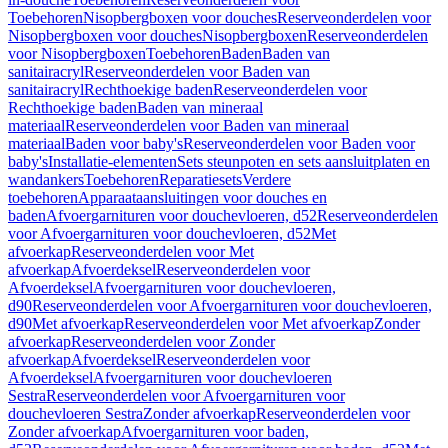
Toebehoren
Nisopbergboxen voor douches
Reserveonderdelen voor
Nisopbergboxen voor douches
Nisopbergboxen
Reserveonderdelen
voor Nisopbergboxen
Toebehoren
Baden
Baden van
sanitairacryl
Reserveonderdelen voor Baden van
sanitairacryl
Rechthoekige baden
Reserveonderdelen voor
Rechthoekige baden
Baden van mineraal
materiaal
Reserveonderdelen voor Baden van mineraal
materiaal
Baden voor baby's
Reserveonderdelen voor Baden voor
baby's
Installatie-elementen
Sets steunpoten en sets aansluitplaten en
wandankers
Toebehoren
Reparatiesets
Verdere
toebehoren
Apparaataansluitingen voor douches en
baden
Afvoergarnituren voor douchevloeren, d52
Reserveonderdelen
voor Afvoergarnituren voor douchevloeren, d52
Met
afvoerkap
Reserveonderdelen voor Met
afvoerkap
Afvoerdeksel
Reserveonderdelen voor
Afvoerdeksel
Afvoergarnituren voor douchevloeren,
d90
Reserveonderdelen voor Afvoergarnituren voor douchevloeren,
d90
Met afvoerkap
Reserveonderdelen voor Met afvoerkap
Zonder
afvoerkap
Reserveonderdelen voor Zonder
afvoerkap
Afvoerdeksel
Reserveonderdelen voor
Afvoerdeksel
Afvoergarnituren voor douchevloeren
Sestra
Reserveonderdelen voor Afvoergarnituren voor
douchevloeren Sestra
Zonder afvoerkap
Reserveonderdelen voor
Zonder afvoerkap
Afvoergarnituren voor baden,