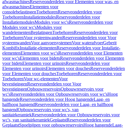
afwasmachines
Reserveonderdelen voor Elementen voor was- en
afwasmachines
Elementen voor
consolebelastingen
Toebehoren
Reserveonderdelen voor
Toebehoren
Installatiemodules
Reserveonderdelen voor
Installatiemodules
Modules voor wc's
Reserveonderdelen voor
Modules voor wc's
Modules voor
wandelementen
Beplatingen
Toebehoren
Reserveonderdelen voor
Toebehoren
Voor systeemwanden
Reserveonderdelen voor Voor
systeemwanden
Voor aanvoersystemen
Voor waterafvoer
Geberit
Kombifix
Installatie-elementen
Reserveonderdelen voor Installatie-
elementen
Elementen voor wc's
Reserveonderdelen voor Elementen
voor wc's
Elementen voor bidets
Reserveonderdelen voor Elementen
voor bidets
Elementen voor urinoirs
Reserveonderdelen voor
Elementen voor urinoirs
Elementen voor douches
Reserveonderdelen
voor Elementen voor douches
Toebehoren
Reserveonderdelen voor
Toebehoren
Voor wc-elementen
Voor
bevestigingen
Reserveonderdelen voor Voor
bevestigingen
Opbouwreservoirs
Opbouwreservoirs voor
wc's
Reserveonderdelen voor Opbouwreservoirs voor wc's
Hoog
hangende
Reserveonderdelen voor Hoog hangende
Laag- en
halfhoog hangend
Reserveonderdelen voor Laag- en halfhoog
hangend
Opbouwreservoirs voor wc's, van
sanitairkeramiek
Reserveonderdelen voor Opbouwreservoirs voor
wc's, van sanitairkeramiek
Geplaatst
Reserveonderdelen voor
Geplaatst
Spoelpijpen voor opbouwreservoirs
Hoog hangende
Laag-