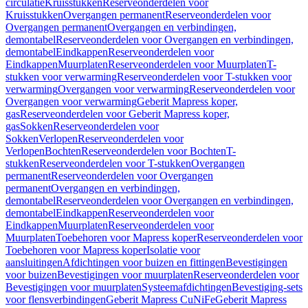
circulatie
Kruisstukken
Reserveonderdelen voor
Kruisstukken
Overgangen permanent
Reserveonderdelen voor
Overgangen permanent
Overgangen en verbindingen,
demontabel
Reserveonderdelen voor Overgangen en verbindingen,
demontabel
Eindkappen
Reserveonderdelen voor
Eindkappen
Muurplaten
Reserveonderdelen voor Muurplaten
T-
stukken voor verwarming
Reserveonderdelen voor T-stukken voor
verwarming
Overgangen voor verwarming
Reserveonderdelen voor
Overgangen voor verwarming
Geberit Mapress koper,
gas
Reserveonderdelen voor Geberit Mapress koper,
gas
Sokken
Reserveonderdelen voor
Sokken
Verlopen
Reserveonderdelen voor
Verlopen
Bochten
Reserveonderdelen voor Bochten
T-
stukken
Reserveonderdelen voor T-stukken
Overgangen
permanent
Reserveonderdelen voor Overgangen
permanent
Overgangen en verbindingen,
demontabel
Reserveonderdelen voor Overgangen en verbindingen,
demontabel
Eindkappen
Reserveonderdelen voor
Eindkappen
Muurplaten
Reserveonderdelen voor
Muurplaten
Toebehoren voor Mapress koper
Reserveonderdelen voor
Toebehoren voor Mapress koper
Isolatie voor
aansluitingen
Afdichtingen voor buizen en fittingen
Bevestigingen
voor buizen
Bevestigingen voor muurplaten
Reserveonderdelen voor
Bevestigingen voor muurplaten
Systeemafdichtingen
Bevestiging-sets
voor flensverbindingen
Geberit Mapress CuNiFe
Geberit Mapress