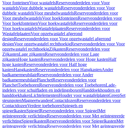
Voor fonteinen
Voor wastafels
Reserveonderdelen voor Voor
wastafels
Voor dubbele wastafels
Reserveonderdelen voor Voor
dubbele wastafels
Voor meubelwastafels
Reserveonderdelen voor
Voor meubelwastafels
Voor hoekfonteinen
Reserveonderdelen voor
Voor hoekfonteinen
Voor hoekwastafels
Reserveonderdelen voor
Voor hoekwastafels
Wastafelplaaten
Reserveonderdelen voor
Wastafelplaaten
Voor opzetwastafel afgerond
design
Reserveonderdelen voor Voor opzetwastafel afgerond
design
Voor opzetwastafel rechthoekig
Reserveonderdelen voor Voor
opzetwastafel rechthoekig
Zijkasten
Reserveonderdelen voor
Zijkasten
Lage zijkasten
Reserveonderdelen voor Lage
zijkasten
Hoge kasten
Reserveonderdelen voor Hoge kasten
Half
hoge kasten
Reserveonderdelen voor Half hoge
kasten
Hangkasten
Reserveonderdelen voor Hangkasten
Ander
badkamermeubilair
Reserveonderdelen voor Ander
badkamermeubilair
Planchet
Reserveonderdelen voor
Planchet
Toebehoren
Reserveonderdelen voor Toebehoren
Lade-
indelers voor schuifladen en indelingsboxen
Handdoekhouders en
handdoekhaken
Lichtelementen
Houder voor wastafelplaten
Greep
Set
steunpoten
Magneetwanden
Contactdozen
Reserveonderdelen voor
Contactdozen
Verdere toebehoren
Spiegels en
spiegelkasten
Spiegel
Reserveonderdelen voor Spiegel
Met
geïntegreerde verlichting
Reserveonderdelen voor Met geïntegreerde
verlichting
Spiegelkasten
Reserveonderdelen voor Spiegelkasten
Met
geïntegreerde verlichting
Reserveonderdelen voor Met geïntegreerde