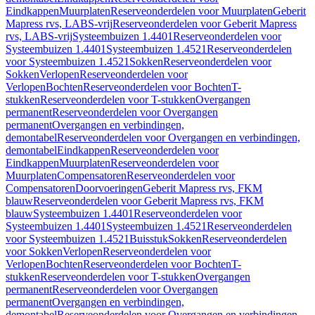
Eindkappen
Muurplaten
Reserveonderdelen voor Muurplaten
Geberit
Mapress rvs, LABS-vrij
Reserveonderdelen voor Geberit Mapress
rvs, LABS-vrij
Systeembuizen 1.4401
Reserveonderdelen voor
Systeembuizen 1.4401
Systeembuizen 1.4521
Reserveonderdelen
voor Systeembuizen 1.4521
Sokken
Reserveonderdelen voor
Sokken
Verlopen
Reserveonderdelen voor
Verlopen
Bochten
Reserveonderdelen voor Bochten
T-
stukken
Reserveonderdelen voor T-stukken
Overgangen
permanent
Reserveonderdelen voor Overgangen
permanent
Overgangen en verbindingen,
demontabel
Reserveonderdelen voor Overgangen en verbindingen,
demontabel
Eindkappen
Reserveonderdelen voor
Eindkappen
Muurplaten
Reserveonderdelen voor
Muurplaten
Compensatoren
Reserveonderdelen voor
Compensatoren
Doorvoeringen
Geberit Mapress rvs, FKM
blauw
Reserveonderdelen voor Geberit Mapress rvs, FKM
blauw
Systeembuizen 1.4401
Reserveonderdelen voor
Systeembuizen 1.4401
Systeembuizen 1.4521
Reserveonderdelen
voor Systeembuizen 1.4521
Buisstuk
Sokken
Reserveonderdelen
voor Sokken
Verlopen
Reserveonderdelen voor
Verlopen
Bochten
Reserveonderdelen voor Bochten
T-
stukken
Reserveonderdelen voor T-stukken
Overgangen
permanent
Reserveonderdelen voor Overgangen
permanent
Overgangen en verbindingen,
demontabel
Reserveonderdelen voor Overgangen en verbindingen,