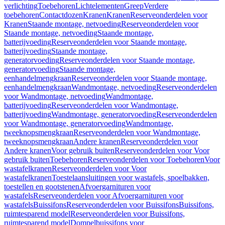
verlichting
Toebehoren
Lichtelementen
Greep
Verdere
toebehoren
Contactdozen
Kranen
Kranen
Reserveonderdelen voor
Kranen
Staande montage, netvoeding
Reserveonderdelen voor
Staande montage, netvoeding
Staande montage,
batterijvoeding
Reserveonderdelen voor Staande montage,
batterijvoeding
Staande montage,
generatorvoeding
Reserveonderdelen voor Staande montage,
generatorvoeding
Staande montage,
eenhandelmengkraan
Reserveonderdelen voor Staande montage,
eenhandelmengkraan
Wandmontage, netvoeding
Reserveonderdelen
voor Wandmontage, netvoeding
Wandmontage,
batterijvoeding
Reserveonderdelen voor Wandmontage,
batterijvoeding
Wandmontage, generatorvoeding
Reserveonderdelen
voor Wandmontage, generatorvoeding
Wandmontage,
tweeknopsmengkraan
Reserveonderdelen voor Wandmontage,
tweeknopsmengkraan
Andere kranen
Reserveonderdelen voor
Andere kranen
Voor gebruik buiten
Reserveonderdelen voor Voor
gebruik buiten
Toebehoren
Reserveonderdelen voor Toebehoren
Voor
wastafelkranen
Reserveonderdelen voor Voor
wastafelkranen
Toestelaansluitingen voor wastafels, spoelbakken,
toestellen en gootstenen
Afvoergarnituren voor
wastafels
Reserveonderdelen voor Afvoergarnituren voor
wastafels
Buissifons
Reserveonderdelen voor Buissifons
Buissifons,
ruimtesparend model
Reserveonderdelen voor Buissifons,
ruimtesparend model
Dompelbuissifons voor