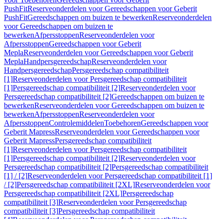
PushFit
Reserveonderdelen voor Gereedschappen voor Geberit
PushFit
Gereedschappen om buizen te bewerken
Reserveonderdelen
voor Gereedschappen om buizen te
bewerken
Afpersstoppen
Reserveonderdelen voor
Afpersstoppen
Gereedschappen voor Geberit
Mepla
Reserveonderdelen voor Gereedschappen voor Geberit
Mepla
Handpersgereedschap
Reserveonderdelen voor
Handpersgereedschap
Persgereedschap compatibiliteit
[1]
Reserveonderdelen voor Persgereedschap compatibiliteit
[1]
Persgereedschap compatibiliteit [2]
Reserveonderdelen voor
Persgereedschap compatibiliteit [2]
Gereedschappen om buizen te
bewerken
Reserveonderdelen voor Gereedschappen om buizen te
bewerken
Afpersstoppen
Reserveonderdelen voor
Afpersstoppen
Controlemiddelen
Toebehoren
Gereedschappen voor
Geberit Mapress
Reserveonderdelen voor Gereedschappen voor
Geberit Mapress
Persgereedschap compatibiliteit
[1]
Reserveonderdelen voor Persgereedschap compatibiliteit
[1]
Persgereedschap compatibiliteit [2]
Reserveonderdelen voor
Persgereedschap compatibiliteit [2]
Persgereedschap compatibiliteit
[1] / [2]
Reserveonderdelen voor Persgereedschap compatibiliteit [1]
/ [2]
Persgereedschap compatibiliteit [2XL]
Reserveonderdelen voor
Persgereedschap compatibiliteit [2XL]
Persgereedschap
compatibiliteit [3]
Reserveonderdelen voor Persgereedschap
compatibiliteit [3]
Persgereedschap compatibiliteit