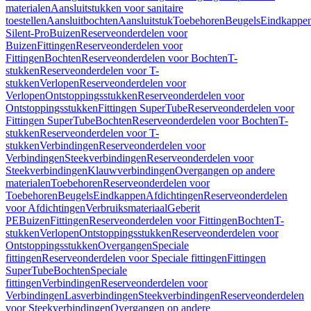
materialen
Aansluitstukken voor sanitaire
toestellen
Aansluitbochten
Aansluitstuk
Toebehoren
Beugels
Eindkappe
Silent-Pro
Buizen
Reserveonderdelen voor
Buizen
Fittingen
Reserveonderdelen voor
Fittingen
Bochten
Reserveonderdelen voor Bochten
T-
stukken
Reserveonderdelen voor T-
stukken
Verlopen
Reserveonderdelen voor
Verlopen
Ontstoppingsstukken
Reserveonderdelen voor
Ontstoppingsstukken
Fittingen SuperTube
Reserveonderdelen voor
Fittingen SuperTube
Bochten
Reserveonderdelen voor Bochten
T-
stukken
Reserveonderdelen voor T-
stukken
Verbindingen
Reserveonderdelen voor
Verbindingen
Steekverbindingen
Reserveonderdelen voor
Steekverbindingen
Klauwverbindingen
Overgangen op andere
materialen
Toebehoren
Reserveonderdelen voor
Toebehoren
Beugels
Eindkappen
Afdichtingen
Reserveonderdelen
voor Afdichtingen
Verbruiksmateriaal
Geberit
PE
Buizen
Fittingen
Reserveonderdelen voor Fittingen
Bochten
T-
stukken
Verlopen
Ontstoppingsstukken
Reserveonderdelen voor
Ontstoppingsstukken
Overgangen
Speciale
fittingen
Reserveonderdelen voor Speciale fittingen
Fittingen
SuperTube
Bochten
Speciale
fittingen
Verbindingen
Reserveonderdelen voor
Verbindingen
Lasverbindingen
Steekverbindingen
Reserveonderdelen
voor Steekverbindingen
Overgangen op andere