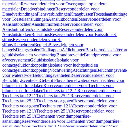
materialen
Reserveonderdelen voor Overgangen op andere
materialen
Draadverbindingen
Reserveonderdelen voor
Draadverbindingen
Flensverbindingen
Kraagbussen
Toestelaansluiting
voor Toestelaansluitingen
Aansluitbochten
Reserveonderdelen voor
Aansluitbochten
Aansluitmoffen
Reserveonderdelen voor
Aansluitmoffen
Aansluitstukken
Reserveonderdelen voor
Aansluitstukken
Buissifons
Reserveonderdelen voor Buissifons
S-
sifons
Reserveonderdelen voor S-
sifons
Toebehoren
Beugels
Bevestigingen voor
beugels
Draagschalen
Eindkappen
Afdichtingen
Beschermdeksels
Verbr
geluidsisolatie en vochtwering
Brandpreventie
Brandpreventie voor
afvoersystemen
Geluidsisolatie
Isolatie voor
contactgeluidontkoppeling
Isolatie voor luchtgeluid en
contactgeluidontkoppeling
Vochtwering
Afdichtingen
Beluchtingsventi
voor waterafvoer
Beluchtingsventielen
Reserveonderdelen voor
Beluchtingsventielen
Geberit Pluvia hemelwaterafvoer
Trechters voor
bitumen- en foliedaken
Reserveonderdelen voor Trechters voor
bitumen- en foliedaken
Trechters t/m 12 l/s
Reserveonderdelen voor
Trechters t/m 12 l/s
Trechters t/m 25 l/s
Reserveonderdelen voor
Trechters t/m 25 l/s
Trechters voor goten
Reserveonderdelen voor
Trechters voor goten
Trechters t/m 12 l/s
Reserveonderdelen voor
Trechters t/m 12 l/s
Trechters t/m 25 l/s
Reserveonderdelen voor
Trechters t/m 25 l/s
Elementen voor dampbarrière-
aansluiting
Reserveonderdelen voor Elementen voor dampbarrière-
aansluiting
Voor trechters t/m 12 l/s
Reserveonderdelen voor Voor