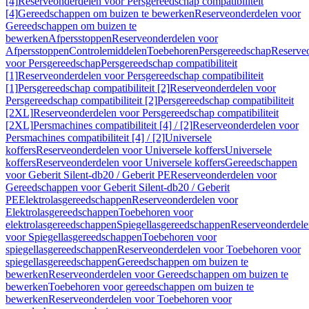
[4]
Reserveonderdelen voor Persgereedschap compatibiliteit
[4]
Gereedschappen om buizen te bewerken
Reserveonderdelen voor
Gereedschappen om buizen te
bewerken
Afpersstoppen
Reserveonderdelen voor
Afpersstoppen
Controlemiddelen
Toebehoren
Persgereedschap
Reserve
voor Persgereedschap
Persgereedschap compatibiliteit
[1]
Reserveonderdelen voor Persgereedschap compatibiliteit
[1]
Persgereedschap compatibiliteit [2]
Reserveonderdelen voor
Persgereedschap compatibiliteit [2]
Persgereedschap compatibiliteit
[2XL]
Reserveonderdelen voor Persgereedschap compatibiliteit
[2XL]
Persmachines compatibiliteit [4] / [2]
Reserveonderdelen voor
Persmachines compatibiliteit [4] / [2]
Universele
koffers
Reserveonderdelen voor Universele koffers
Universele
koffers
Reserveonderdelen voor Universele koffers
Gereedschappen
voor Geberit Silent-db20 / Geberit PE
Reserveonderdelen voor
Gereedschappen voor Geberit Silent-db20 / Geberit
PE
Elektrolasgereedschappen
Reserveonderdelen voor
Elektrolasgereedschappen
Toebehoren voor
elektrolasgereedschappen
Spiegellasgereedschappen
Reserveonderdele
voor Spiegellasgereedschappen
Toebehoren voor
spiegellasgereedschappen
Reserveonderdelen voor Toebehoren voor
spiegellasgereedschappen
Gereedschappen om buizen te
bewerken
Reserveonderdelen voor Gereedschappen om buizen te
bewerken
Toebehoren voor gereedschappen om buizen te
bewerken
Reserveonderdelen voor Toebehoren voor