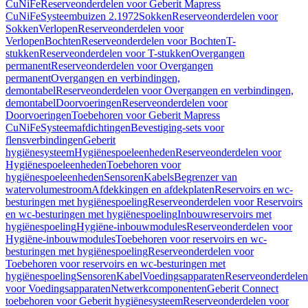
CuNiFe
Reserveonderdelen voor Geberit Mapress
CuNiFe
Systeembuizen 2.1972
Sokken
Reserveonderdelen voor
Sokken
Verlopen
Reserveonderdelen voor
Verlopen
Bochten
Reserveonderdelen voor Bochten
T-
stukken
Reserveonderdelen voor T-stukken
Overgangen
permanent
Reserveonderdelen voor Overgangen
permanent
Overgangen en verbindingen,
demontabel
Reserveonderdelen voor Overgangen en verbindingen,
demontabel
Doorvoeringen
Reserveonderdelen voor
Doorvoeringen
Toebehoren voor Geberit Mapress
CuNiFe
Systeemafdichtingen
Bevestiging-sets voor
flensverbindingen
Geberit
hygiënesysteem
Hygiënespoeleenheden
Reserveonderdelen voor
Hygiënespoeleenheden
Toebehoren voor
hygiënespoeleenheden
Sensoren
Kabels
Begrenzer van
watervolumestroom
Afdekkingen en afdekplaten
Reservoirs en wc-
besturingen met hygiënespoeling
Reserveonderdelen voor Reservoirs
en wc-besturingen met hygiënespoeling
Inbouwreservoirs met
hygiënespoeling
Hygiëne-inbouwmodules
Reserveonderdelen voor
Hygiëne-inbouwmodules
Toebehoren voor reservoirs en wc-
besturingen met hygiënespoeling
Reserveonderdelen voor
Toebehoren voor reservoirs en wc-besturingen met
hygiënespoeling
Sensoren
Kabel
Voedingsapparaten
Reserveonderdelen
voor Voedingsapparaten
Netwerkcomponenten
Geberit Connect
toebehoren voor Geberit hygiënesysteem
Reserveonderdelen voor