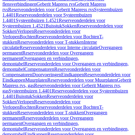
flensverbindingen
Geberit Mapress rvs
Geberit Mapress
rvs
Reserveonderdelen voor Geberit Mapress rvs
Systeembuizen
1.4401
Reserveonderdelen voor Systeembuizen
1.4401
Systeembuizen 1.4521
Reserveonderdelen voor
Systeembuizen 1.4521
Buisstuk
Sokken
Reserveonderdelen voor
Sokken
Verlopen
Reserveonderdelen voor
Verlopen
Bochten
Reserveonderdelen voor Bochten
T-
stukken
Reserveonderdelen voor T-stukken
Interne
circulatie
Reserveonderdelen voor Interne circulatie
Overgangen
permanent
Reserveonderdelen voor Overgangen
permanent
Overgangen en verbindingen,
demontabel
Reserveonderdelen voor Overgangen en verbindingen,
demontabel
Compensatoren
Reserveonderdelen voor
Compensatoren
Doorvoeringen
Eindkappen
Reserveonderdelen voor
Eindkappen
Muurplaten
Reserveonderdelen voor Muurplaten
Geberit
Mapress rvs, gas
Reserveonderdelen voor Geberit Mapress rvs,
gas
Systeembuizen 1.4401
Reserveonderdelen voor Systeembuizen
1.4401
Buisstuk
Sokken
Reserveonderdelen voor
Sokken
Verlopen
Reserveonderdelen voor
Verlopen
Bochten
Reserveonderdelen voor Bochten
T-
stukken
Reserveonderdelen voor T-stukken
Overgangen
permanent
Reserveonderdelen voor Overgangen
permanent
Overgangen en verbindingen,
demontabel
Reserveonderdelen voor Overgangen en verbindingen,
demontabel
Eindkappen
Reserveonderdelen voor