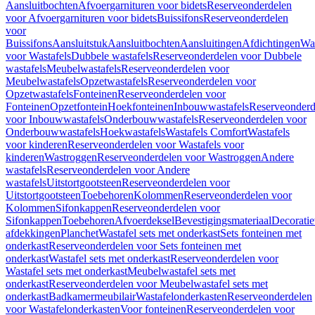
Aansluitbochten
Afvoergarnituren voor bidets
Reserveonderdelen
voor Afvoergarnituren voor bidets
Buissifons
Reserveonderdelen
voor
Buissifons
Aansluitstuk
Aansluitbochten
Aansluitingen
Afdichtingen
Was
voor Wastafels
Dubbele wastafels
Reserveonderdelen voor Dubbele
wastafels
Meubelwastafels
Reserveonderdelen voor
Meubelwastafels
Opzetwastafels
Reserveonderdelen voor
Opzetwastafels
Fonteinen
Reserveonderdelen voor
Fonteinen
Opzetfontein
Hoekfonteinen
Inbouwwastafels
Reserveonderd
voor Inbouwwastafels
Onderbouwwastafels
Reserveonderdelen voor
Onderbouwwastafels
Hoekwastafels
Wastafels Comfort
Wastafels
voor kinderen
Reserveonderdelen voor Wastafels voor
kinderen
Wastroggen
Reserveonderdelen voor Wastroggen
Andere
wastafels
Reserveonderdelen voor Andere
wastafels
Uitstortgootsteen
Reserveonderdelen voor
Uitstortgootsteen
Toebehoren
Kolommen
Reserveonderdelen voor
Kolommen
Sifonkappen
Reserveonderdelen voor
Sifonkappen
Toebehoren
Afvoerdeksel
Bevestigingsmateriaal
Decorati
afdekkingen
Planchet
Wastafel sets met onderkast
Sets fonteinen met
onderkast
Reserveonderdelen voor Sets fonteinen met
onderkast
Wastafel sets met onderkast
Reserveonderdelen voor
Wastafel sets met onderkast
Meubelwastafel sets met
onderkast
Reserveonderdelen voor Meubelwastafel sets met
onderkast
Badkamermeubilair
Wastafelonderkasten
Reserveonderdelen
voor Wastafelonderkasten
Voor fonteinen
Reserveonderdelen voor