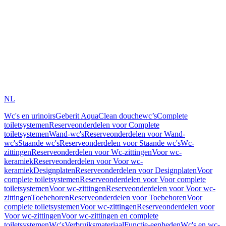
NL
Wc's en urinoirs
Geberit AquaClean douchewc’s
Complete
toiletsystemen
Reserveonderdelen voor Complete
toiletsystemen
Wand-wc's
Reserveonderdelen voor Wand-
wc's
Staande wc's
Reserveonderdelen voor Staande wc's
Wc-
zittingen
Reserveonderdelen voor Wc-zittingen
Voor wc-
keramiek
Reserveonderdelen voor Voor wc-
keramiek
Designplaten
Reserveonderdelen voor Designplaten
Voor
complete toiletsystemen
Reserveonderdelen voor Voor complete
toiletsystemen
Voor wc-zittingen
Reserveonderdelen voor Voor wc-
zittingen
Toebehoren
Reserveonderdelen voor Toebehoren
Voor
complete toiletsystemen
Voor wc-zittingen
Reserveonderdelen voor
Voor wc-zittingen
Voor wc-zittingen en complete
toiletsystemen
Wc's
Verbruiksmateriaal
Functie-eenheden
Wc's en wc-