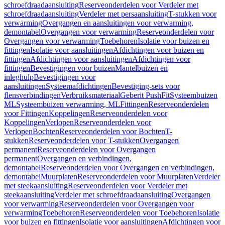
schroefdraadaansluiting
Reserveonderdelen voor Verdeler met
schroefdraadaansluiting
Verdeler met persaansluiting
T-stukken voor
verwarming
Overgangen en aansluitingen voor verwarming,
demontabel
Overgangen voor verwarming
Reserveonderdelen voor
Overgangen voor verwarming
Toebehoren
Isolatie voor buizen en
fittingen
Isolatie voor aansluitingen
Afdichtingen voor buizen en
fittingen
Afdichtingen voor aansluitingen
Afdichtingen voor
fittingen
Bevestigingen voor buizen
Mantelbuizen en
inleghulp
Bevestigingen voor
aansluitingen
Systeemafdichtingen
Bevestiging-sets voor
flensverbindingen
Verbruiksmateriaal
Geberit PushFit
Systeembuizen
ML
Systeembuizen verwarming, ML
Fittingen
Reserveonderdelen
voor Fittingen
Koppelingen
Reserveonderdelen voor
Koppelingen
Verlopen
Reserveonderdelen voor
Verlopen
Bochten
Reserveonderdelen voor Bochten
T-
stukken
Reserveonderdelen voor T-stukken
Overgangen
permanent
Reserveonderdelen voor Overgangen
permanent
Overgangen en verbindingen,
demontabel
Reserveonderdelen voor Overgangen en verbindingen,
demontabel
Muurplaten
Reserveonderdelen voor Muurplaten
Verdeler
met steekaansluiting
Reserveonderdelen voor Verdeler met
steekaansluiting
Verdeler met schroefdraadaansluiting
Overgangen
voor verwarming
Reserveonderdelen voor Overgangen voor
verwarming
Toebehoren
Reserveonderdelen voor Toebehoren
Isolatie
voor buizen en fittingen
Isolatie voor aansluitingen
Afdichtingen voor