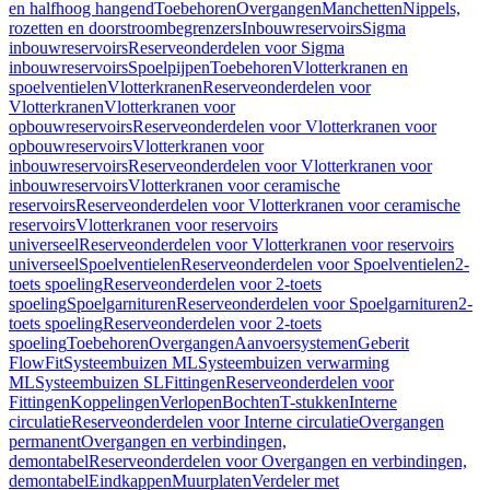
en halfhoog hangend
Toebehoren
Overgangen
Manchetten
Nippels,
rozetten en doorstroombegrenzers
Inbouwreservoirs
Sigma
inbouwreservoirs
Reserveonderdelen voor Sigma
inbouwreservoirs
Spoelpijpen
Toebehoren
Vlotterkranen en
spoelventielen
Vlotterkranen
Reserveonderdelen voor
Vlotterkranen
Vlotterkranen voor
opbouwreservoirs
Reserveonderdelen voor Vlotterkranen voor
opbouwreservoirs
Vlotterkranen voor
inbouwreservoirs
Reserveonderdelen voor Vlotterkranen voor
inbouwreservoirs
Vlotterkranen voor ceramische
reservoirs
Reserveonderdelen voor Vlotterkranen voor ceramische
reservoirs
Vlotterkranen voor reservoirs
universeel
Reserveonderdelen voor Vlotterkranen voor reservoirs
universeel
Spoelventielen
Reserveonderdelen voor Spoelventielen
2-
toets spoeling
Reserveonderdelen voor 2-toets
spoeling
Spoelgarnituren
Reserveonderdelen voor Spoelgarnituren
2-
toets spoeling
Reserveonderdelen voor 2-toets
spoeling
Toebehoren
Overgangen
Aanvoersystemen
Geberit
FlowFit
Systeembuizen ML
Systeembuizen verwarming
ML
Systeembuizen SL
Fittingen
Reserveonderdelen voor
Fittingen
Koppelingen
Verlopen
Bochten
T-stukken
Interne
circulatie
Reserveonderdelen voor Interne circulatie
Overgangen
permanent
Overgangen en verbindingen,
demontabel
Reserveonderdelen voor Overgangen en verbindingen,
demontabel
Eindkappen
Muurplaten
Verdeler met