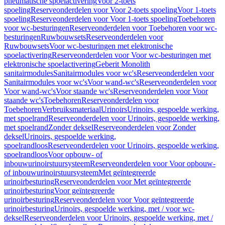
pneumatische spoelactivering
Voor 2-toets
spoeling
Reserveonderdelen voor Voor 2-toets spoeling
Voor 1-toets
spoeling
Reserveonderdelen voor Voor 1-toets spoeling
Toebehoren
voor wc-besturingen
Reserveonderdelen voor Toebehoren voor wc-
besturingen
Ruwbouwsets
Reserveonderdelen voor
Ruwbouwsets
Voor wc-besturingen met elektronische
spoelactivering
Reserveonderdelen voor Voor wc-besturingen met
elektronische spoelactivering
Geberit Monolith
sanitairmodules
Sanitairmodules voor wc's
Reserveonderdelen voor
Sanitairmodules voor wc's
Voor wand-wc's
Reserveonderdelen voor
Voor wand-wc's
Voor staande wc's
Reserveonderdelen voor Voor
staande wc's
Toebehoren
Reserveonderdelen voor
Toebehoren
Verbruiksmateriaal
Urinoirs
Urinoirs, gespoelde werking,
met spoelrand
Reserveonderdelen voor Urinoirs, gespoelde werking,
met spoelrand
Zonder deksel
Reserveonderdelen voor Zonder
deksel
Urinoirs, gespoelde werking,
spoelrandloos
Reserveonderdelen voor Urinoirs, gespoelde werking,
spoelrandloos
Voor opbouw- of
inbouwurinoirstuursysteem
Reserveonderdelen voor Voor opbouw-
of inbouwurinoirstuursysteem
Met geïntegreerde
urinoirbesturing
Reserveonderdelen voor Met geïntegreerde
urinoirbesturing
Voor geïntegreerde
urinoirbesturing
Reserveonderdelen voor Voor geïntegreerde
urinoirbesturing
Urinoirs, gespoelde werking, met / voor wc-
deksel
Reserveonderdelen voor Urinoirs, gespoelde werking, met /