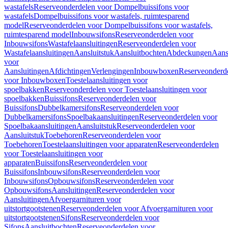
wastafels
Reserveonderdelen voor Dompelbuissifons voor
wastafels
Dompelbuissifons voor wastafels, ruimtesparend
model
Reserveonderdelen voor Dompelbuissifons voor wastafels,
ruimtesparend model
Inbouwsifons
Reserveonderdelen voor
Inbouwsifons
Wastafelaansluitingen
Reserveonderdelen voor
Wastafelaansluitingen
Aansluitstuk
Aansluitbochten
Abdeckungen
Aans
voor
Aansluitingen
Afdichtingen
Verlengingen
Inbouwboxen
Reserveonderd
voor Inbouwboxen
Toestelaansluitingen voor
spoelbakken
Reserveonderdelen voor Toestelaansluitingen voor
spoelbakken
Buissifons
Reserveonderdelen voor
Buissifons
Dubbelkamersifons
Reserveonderdelen voor
Dubbelkamersifons
Spoelbakaansluitingen
Reserveonderdelen voor
Spoelbakaansluitingen
Aansluitstuk
Reserveonderdelen voor
Aansluitstuk
Toebehoren
Reserveonderdelen voor
Toebehoren
Toestelaansluitingen voor apparaten
Reserveonderdelen
voor Toestelaansluitingen voor
apparaten
Buissifons
Reserveonderdelen voor
Buissifons
Inbouwsifons
Reserveonderdelen voor
Inbouwsifons
Opbouwsifons
Reserveonderdelen voor
Opbouwsifons
Aansluitingen
Reserveonderdelen voor
Aansluitingen
Afvoergarnituren voor
uitstortgootstenen
Reserveonderdelen voor Afvoergarnituren voor
uitstortgootstenen
Sifons
Reserveonderdelen voor
Sifons
Aansluitbochten
Reserveonderdelen voor