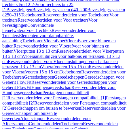
trechters t/m 12 l/s
Voor trechters t/m 25
l/s
Bevestigingen
Bevestigingssysteem d40–200
Bevestigingssysteem
d250–315
Toebehoren
Reserveonderdelen voor Toebehoren
Voor
trechters
Reserveonderdelen voor Voor trechters
Voor
bevestigingen
Conventionele
hemelwaterafvoer
Trechters
Reserveonderdelen voor
Trechters
Elementen voor dampbarrière-
aansluiting
Toebehoren
Vloerafvoer
Vloerafvoer voor binnen en
buiten
Reserveonderdelen voor Vloerafvoer voor binnen en
buiten
Vloerputten 13 x 13 cm
Reserveonderdelen voor Vloerputten
13 x 13 cm
Vloeraansluitingen voor balkons en terrassen, 13 x 13
cm
Reserveonderdelen voor Vloeraansluitingen voor balkons en
terrassen, 13 x 13 cm
Vloerafvoeren 15 x 15 cm
Reserveonderdelen
voor Vloerafvoeren 15 x 15 cm
Toebehoren
Reserveonderdelen voor
Toebehoren
Gereedschappen
Gereedschappen
Gereedschappen voor
Geberit FlowFit
Reserveonderdelen voor Gereedschappen voor
Geberit FlowFit
Handpersgereedschap
Reserveonderdelen voor
Handpersgereedschap
Perstangen compatibiliteit
[1]
Reserveonderdelen voor Perstangen compatibiliteit [1]
Perstangen
compatibiliteit [2]
Reserveonderdelen voor Perstangen compatibiliteit
[2]
Gereedschappen om buizen te bewerken
Reserveonderdelen voor
Gereedschappen om buizen te
bewerken
Afpersstoppen
Reserveonderdelen voor
Afpersstoppen
Controlemiddelen
Toebehoren
Reserveonderdelen
voor Toebehoren
Gereedschappen voor Geberit