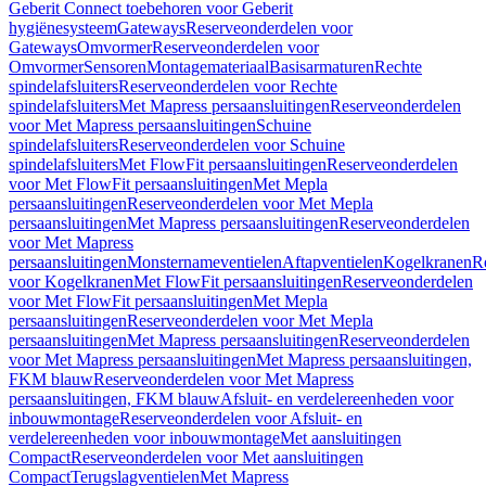
Geberit Connect toebehoren voor Geberit
hygiënesysteem
Gateways
Reserveonderdelen voor
Gateways
Omvormer
Reserveonderdelen voor
Omvormer
Sensoren
Montagemateriaal
Basisarmaturen
Rechte
spindelafsluiters
Reserveonderdelen voor Rechte
spindelafsluiters
Met Mapress persaansluitingen
Reserveonderdelen
voor Met Mapress persaansluitingen
Schuine
spindelafsluiters
Reserveonderdelen voor Schuine
spindelafsluiters
Met FlowFit persaansluitingen
Reserveonderdelen
voor Met FlowFit persaansluitingen
Met Mepla
persaansluitingen
Reserveonderdelen voor Met Mepla
persaansluitingen
Met Mapress persaansluitingen
Reserveonderdelen
voor Met Mapress
persaansluitingen
Monsternameventielen
Aftapventielen
Kogelkranen
R
voor Kogelkranen
Met FlowFit persaansluitingen
Reserveonderdelen
voor Met FlowFit persaansluitingen
Met Mepla
persaansluitingen
Reserveonderdelen voor Met Mepla
persaansluitingen
Met Mapress persaansluitingen
Reserveonderdelen
voor Met Mapress persaansluitingen
Met Mapress persaansluitingen,
FKM blauw
Reserveonderdelen voor Met Mapress
persaansluitingen, FKM blauw
Afsluit- en verdelereenheden voor
inbouwmontage
Reserveonderdelen voor Afsluit- en
verdelereenheden voor inbouwmontage
Met aansluitingen
Compact
Reserveonderdelen voor Met aansluitingen
Compact
Terugslagventielen
Met Mapress