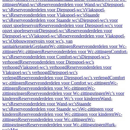
zittingen
Wand-wc's
Reserveonderdelen voor Wand-wc's
Diepspoel-
wc’s
Reserveonderdelen voor Diepspoel-wc’s
Vlakspoel-
wc’s
Reserveonderdelen voor Vlakspoel-wc’s
Staande
wc's
Reserveonderdelen voor Staande wc's
Diepspoel-wc's voor
opzet spoelreservoir
Reserveonderdelen voor Diepspoel-wc's voor
opzet spoelreservoir
Diepspoel-wc’s
Reserveonderdelen voor
Diepspoel-wc’s
Vlakspoel-wc’s
Reserveonderdelen voor Vlakspoel-
wc’s
Opbouwreservoirs voor wc's, van
sanitairkeramiek
Geplaatst
Wc-zittingen
Reserveonderdelen voor Wc-
zittingen
Wc-zittingen
Reserveonderdelen voor Wc-zittingen
Comfort-
wc's
Reserveonderdelen voor Comfort-wc's
Diepspoel-wc’s
verhoogd
Reserveonderdelen voor Diepspoel-wc’s
verhoogd
Vlakspoel-wc’s verhoogd
Reserveonderdelen voor
Vlakspoel-wc’s verhoogd
Diepspoel-wc's
verlengd
Reserveonderdelen voor Diepspoel-wc's verlengd
Comfort
wc-zittingen
Reserveonderdelen voor Comfort wc-zittingen
Wc-
zittingen
Reserveonderdelen voor Wc-zittingen
Wc-
zittingsringen
Reserveonderdelen voor Wc-zittingsringen
Wc’s voor
kinderen
Reserveonderdelen voor Wc’s voor kinderen
Wand-
wc's
Reserveonderdelen voor Wand-wc's
Staande
wc's
Reserveonderdelen voor Staande wc's
Wc-zittingen voor
kinderen
Reserveonderdelen voor Wc-zittingen voor kinderen
Wc-
zittingen
Reserveonderdelen voor Wc-zittingen
Wc-
zittingsringen
Reserveonderdelen voor Wc-zittingsringen
Hurk-
wc's
Met