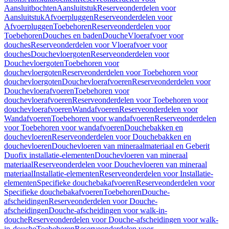
Aansluitbochten
Aansluitstuk
Reserveonderdelen voor
Aansluitstuk
Afvoerpluggen
Reserveonderdelen voor
Afvoerpluggen
Toebehoren
Reserveonderdelen voor
Toebehoren
Douches en baden
Douche
Vloerafvoer voor
douches
Reserveonderdelen voor Vloerafvoer voor
douches
Douchevloergoten
Reserveonderdelen voor
Douchevloergoten
Toebehoren voor
douchevloergoten
Reserveonderdelen voor Toebehoren voor
douchevloergoten
Douchevloerafvoeren
Reserveonderdelen voor
Douchevloerafvoeren
Toebehoren voor
douchevloerafvoeren
Reserveonderdelen voor Toebehoren voor
douchevloerafvoeren
Wandafvoeren
Reserveonderdelen voor
Wandafvoeren
Toebehoren voor wandafvoeren
Reserveonderdelen
voor Toebehoren voor wandafvoeren
Douchebakken en
douchevloeren
Reserveonderdelen voor Douchebakken en
douchevloeren
Douchevloeren van mineraalmateriaal en Geberit
Duofix installatie-elementen
Douchevloeren van mineraal
materiaal
Reserveonderdelen voor Douchevloeren van mineraal
materiaal
Installatie-elementen
Reserveonderdelen voor Installatie-
elementen
Specifieke douchebakafvoeren
Reserveonderdelen voor
Specifieke douchebakafvoeren
Toebehoren
Douche-
afscheidingen
Reserveonderdelen voor Douche-
afscheidingen
Douche-afscheidingen voor walk-in-
douche
Reserveonderdelen voor Douche-afscheidingen voor walk-
in-douche
Toebehoren
Reserveonderdelen voor