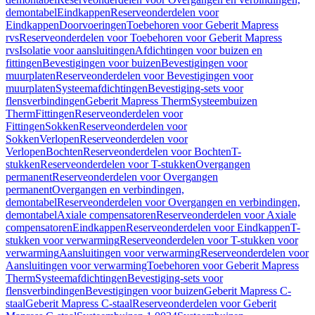
demontabel
Eindkappen
Reserveonderdelen voor
Eindkappen
Doorvoeringen
Toebehoren voor Geberit Mapress
rvs
Reserveonderdelen voor Toebehoren voor Geberit Mapress
rvs
Isolatie voor aansluitingen
Afdichtingen voor buizen en
fittingen
Bevestigingen voor buizen
Bevestigingen voor
muurplaten
Reserveonderdelen voor Bevestigingen voor
muurplaten
Systeemafdichtingen
Bevestiging-sets voor
flensverbindingen
Geberit Mapress Therm
Systeembuizen
Therm
Fittingen
Reserveonderdelen voor
Fittingen
Sokken
Reserveonderdelen voor
Sokken
Verlopen
Reserveonderdelen voor
Verlopen
Bochten
Reserveonderdelen voor Bochten
T-
stukken
Reserveonderdelen voor T-stukken
Overgangen
permanent
Reserveonderdelen voor Overgangen
permanent
Overgangen en verbindingen,
demontabel
Reserveonderdelen voor Overgangen en verbindingen,
demontabel
Axiale compensatoren
Reserveonderdelen voor Axiale
compensatoren
Eindkappen
Reserveonderdelen voor Eindkappen
T-
stukken voor verwarming
Reserveonderdelen voor T-stukken voor
verwarming
Aansluitingen voor verwarming
Reserveonderdelen voor
Aansluitingen voor verwarming
Toebehoren voor Geberit Mapress
Therm
Systeemafdichtingen
Bevestiging-sets voor
flensverbindingen
Bevestigingen voor buizen
Geberit Mapress C-
staal
Geberit Mapress C-staal
Reserveonderdelen voor Geberit