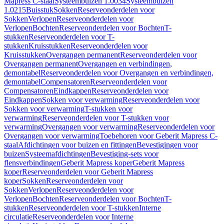
Mapress C-staal
Systeembuizen 1.0034
Systeembuizen
1.0215
Buisstuk
Sokken
Reserveonderdelen voor
Sokken
Verlopen
Reserveonderdelen voor
Verlopen
Bochten
Reserveonderdelen voor Bochten
T-
stukken
Reserveonderdelen voor T-
stukken
Kruisstukken
Reserveonderdelen voor
Kruisstukken
Overgangen permanent
Reserveonderdelen voor
Overgangen permanent
Overgangen en verbindingen,
demontabel
Reserveonderdelen voor Overgangen en verbindingen,
demontabel
Compensatoren
Reserveonderdelen voor
Compensatoren
Eindkappen
Reserveonderdelen voor
Eindkappen
Sokken voor verwarming
Reserveonderdelen voor
Sokken voor verwarming
T-stukken voor
verwarming
Reserveonderdelen voor T-stukken voor
verwarming
Overgangen voor verwarming
Reserveonderdelen voor
Overgangen voor verwarming
Toebehoren voor Geberit Mapress C-
staal
Afdichtingen voor buizen en fittingen
Bevestigingen voor
buizen
Systeemafdichtingen
Bevestiging-sets voor
flensverbindingen
Geberit Mapress koper
Geberit Mapress
koper
Reserveonderdelen voor Geberit Mapress
koper
Sokken
Reserveonderdelen voor
Sokken
Verlopen
Reserveonderdelen voor
Verlopen
Bochten
Reserveonderdelen voor Bochten
T-
stukken
Reserveonderdelen voor T-stukken
Interne
circulatie
Reserveonderdelen voor Interne