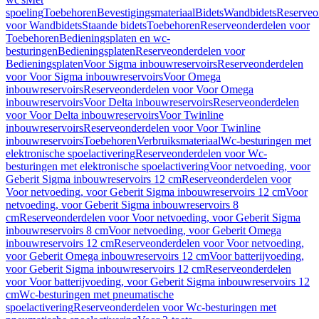
spoeling
Toebehoren
Bevestigingsmateriaal
Bidets
Wandbidets
Reserveo
voor Wandbidets
Staande bidets
Toebehoren
Reserveonderdelen voor
Toebehoren
Bedieningsplaten en wc-
besturingen
Bedieningsplaten
Reserveonderdelen voor
Bedieningsplaten
Voor Sigma inbouwreservoirs
Reserveonderdelen
voor Voor Sigma inbouwreservoirs
Voor Omega
inbouwreservoirs
Reserveonderdelen voor Voor Omega
inbouwreservoirs
Voor Delta inbouwreservoirs
Reserveonderdelen
voor Voor Delta inbouwreservoirs
Voor Twinline
inbouwreservoirs
Reserveonderdelen voor Voor Twinline
inbouwreservoirs
Toebehoren
Verbruiksmateriaal
Wc-besturingen met
elektronische spoelactivering
Reserveonderdelen voor Wc-
besturingen met elektronische spoelactivering
Voor netvoeding, voor
Geberit Sigma inbouwreservoirs 12 cm
Reserveonderdelen voor
Voor netvoeding, voor Geberit Sigma inbouwreservoirs 12 cm
Voor
netvoeding, voor Geberit Sigma inbouwreservoirs 8
cm
Reserveonderdelen voor Voor netvoeding, voor Geberit Sigma
inbouwreservoirs 8 cm
Voor netvoeding, voor Geberit Omega
inbouwreservoirs 12 cm
Reserveonderdelen voor Voor netvoeding,
voor Geberit Omega inbouwreservoirs 12 cm
Voor batterijvoeding,
voor Geberit Sigma inbouwreservoirs 12 cm
Reserveonderdelen
voor Voor batterijvoeding, voor Geberit Sigma inbouwreservoirs 12
cm
Wc-besturingen met pneumatische
spoelactivering
Reserveonderdelen voor Wc-besturingen met