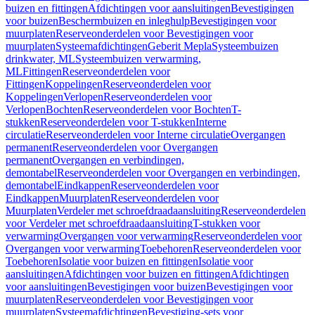
buizen en fittingen
Afdichtingen voor aansluitingen
Bevestigingen
voor buizen
Beschermbuizen en inleghulp
Bevestigingen voor
muurplaten
Reserveonderdelen voor Bevestigingen voor
muurplaten
Systeemafdichtingen
Geberit Mepla
Systeembuizen
drinkwater, ML
Systeembuizen verwarming,
ML
Fittingen
Reserveonderdelen voor
Fittingen
Koppelingen
Reserveonderdelen voor
Koppelingen
Verlopen
Reserveonderdelen voor
Verlopen
Bochten
Reserveonderdelen voor Bochten
T-
stukken
Reserveonderdelen voor T-stukken
Interne
circulatie
Reserveonderdelen voor Interne circulatie
Overgangen
permanent
Reserveonderdelen voor Overgangen
permanent
Overgangen en verbindingen,
demontabel
Reserveonderdelen voor Overgangen en verbindingen,
demontabel
Eindkappen
Reserveonderdelen voor
Eindkappen
Muurplaten
Reserveonderdelen voor
Muurplaten
Verdeler met schroefdraadaansluiting
Reserveonderdelen
voor Verdeler met schroefdraadaansluiting
T-stukken voor
verwarming
Overgangen voor verwarming
Reserveonderdelen voor
Overgangen voor verwarming
Toebehoren
Reserveonderdelen voor
Toebehoren
Isolatie voor buizen en fittingen
Isolatie voor
aansluitingen
Afdichtingen voor buizen en fittingen
Afdichtingen
voor aansluitingen
Bevestigingen voor buizen
Bevestigingen voor
muurplaten
Reserveonderdelen voor Bevestigingen voor
muurplaten
Systeemafdichtingen
Bevestiging-sets voor