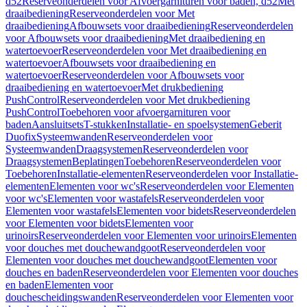
d52
Reserveonderdelen voor Afvoergarnituren voor baden, d52
Met
draaibediening
Reserveonderdelen voor Met
draaibediening
Afbouwsets voor draaibediening
Reserveonderdelen
voor Afbouwsets voor draaibediening
Met draaibediening en
watertoevoer
Reserveonderdelen voor Met draaibediening en
watertoevoer
Afbouwsets voor draaibediening en
watertoevoer
Reserveonderdelen voor Afbouwsets voor
draaibediening en watertoevoer
Met drukbediening
PushControl
Reserveonderdelen voor Met drukbediening
PushControl
Toebehoren voor afvoergarnituren voor
baden
Aansluitsets
T-stukken
Installatie- en spoelsystemen
Geberit
Duofix
Systeemwanden
Reserveonderdelen voor
Systeemwanden
Draagsystemen
Reserveonderdelen voor
Draagsystemen
Beplatingen
Toebehoren
Reserveonderdelen voor
Toebehoren
Installatie-elementen
Reserveonderdelen voor Installatie-
elementen
Elementen voor wc's
Reserveonderdelen voor Elementen
voor wc's
Elementen voor wastafels
Reserveonderdelen voor
Elementen voor wastafels
Elementen voor bidets
Reserveonderdelen
voor Elementen voor bidets
Elementen voor
urinoirs
Reserveonderdelen voor Elementen voor urinoirs
Elementen
voor douches met douchewandgoot
Reserveonderdelen voor
Elementen voor douches met douchewandgoot
Elementen voor
douches en baden
Reserveonderdelen voor Elementen voor douches
en baden
Elementen voor
douchescheidingswanden
Reserveonderdelen voor Elementen voor