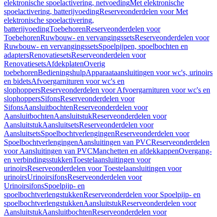
elektronische spoelactivering, netvoeding
Met elektronische
spoelactivering, batterijvoeding
Reserveonderdelen voor Met
elektronische spoelactivering,
batterijvoeding
Toebehoren
Reserveonderdelen voor
Toebehoren
Ruwbouw- en vervangingssets
Reserveonderdelen voor
Ruwbouw- en vervangingssets
Spoelpijpen, spoelbochten en
adapters
Renovatiesets
Reserveonderdelen voor
Renovatiesets
Afdekplaten
Overig
toebehoren
Bedieningshulp
Apparaataansluitingen voor wc's, urinoirs
en bidets
Afvoergarnituren voor wc's en
slophoppers
Reserveonderdelen voor Afvoergarnituren voor wc's en
slophoppers
Sifons
Reserveonderdelen voor
Sifons
Aansluitbochten
Reserveonderdelen voor
Aansluitbochten
Aansluitstuk
Reserveonderdelen voor
Aansluitstuk
Aansluitsets
Reserveonderdelen voor
Aansluitsets
Spoelbochtverlengingen
Reserveonderdelen voor
Spoelbochtverlengingen
Aansluitingen van PVC
Reserveonderdelen
voor Aansluitingen van PVC
Manchetten en afdekkappen
Overgang-
en verbindingsstukken
Toestelaansluitingen voor
urinoirs
Reserveonderdelen voor Toestelaansluitingen voor
urinoirs
Urinoirsifons
Reserveonderdelen voor
Urinoirsifons
Spoelpijp- en
spoelbochtverlengstukken
Reserveonderdelen voor Spoelpijp- en
spoelbochtverlengstukken
Aansluitstuk
Reserveonderdelen voor
Aansluitstuk
Aansluitbochten
Reserveonderdelen voor