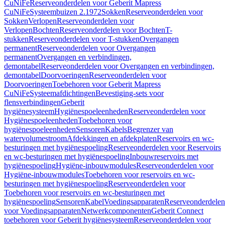
CuNiFe
Reserveonderdelen voor Geberit Mapress
CuNiFe
Systeembuizen 2.1972
Sokken
Reserveonderdelen voor
Sokken
Verlopen
Reserveonderdelen voor
Verlopen
Bochten
Reserveonderdelen voor Bochten
T-
stukken
Reserveonderdelen voor T-stukken
Overgangen
permanent
Reserveonderdelen voor Overgangen
permanent
Overgangen en verbindingen,
demontabel
Reserveonderdelen voor Overgangen en verbindingen,
demontabel
Doorvoeringen
Reserveonderdelen voor
Doorvoeringen
Toebehoren voor Geberit Mapress
CuNiFe
Systeemafdichtingen
Bevestiging-sets voor
flensverbindingen
Geberit
hygiënesysteem
Hygiënespoeleenheden
Reserveonderdelen voor
Hygiënespoeleenheden
Toebehoren voor
hygiënespoeleenheden
Sensoren
Kabels
Begrenzer van
watervolumestroom
Afdekkingen en afdekplaten
Reservoirs en wc-
besturingen met hygiënespoeling
Reserveonderdelen voor Reservoirs
en wc-besturingen met hygiënespoeling
Inbouwreservoirs met
hygiënespoeling
Hygiëne-inbouwmodules
Reserveonderdelen voor
Hygiëne-inbouwmodules
Toebehoren voor reservoirs en wc-
besturingen met hygiënespoeling
Reserveonderdelen voor
Toebehoren voor reservoirs en wc-besturingen met
hygiënespoeling
Sensoren
Kabel
Voedingsapparaten
Reserveonderdelen
voor Voedingsapparaten
Netwerkcomponenten
Geberit Connect
toebehoren voor Geberit hygiënesysteem
Reserveonderdelen voor