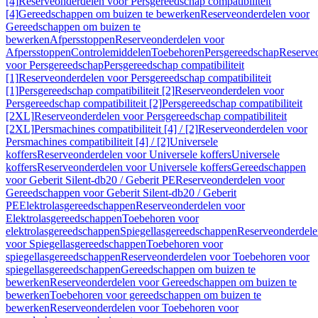
[4]
Reserveonderdelen voor Persgereedschap compatibiliteit
[4]
Gereedschappen om buizen te bewerken
Reserveonderdelen voor
Gereedschappen om buizen te
bewerken
Afpersstoppen
Reserveonderdelen voor
Afpersstoppen
Controlemiddelen
Toebehoren
Persgereedschap
Reserve
voor Persgereedschap
Persgereedschap compatibiliteit
[1]
Reserveonderdelen voor Persgereedschap compatibiliteit
[1]
Persgereedschap compatibiliteit [2]
Reserveonderdelen voor
Persgereedschap compatibiliteit [2]
Persgereedschap compatibiliteit
[2XL]
Reserveonderdelen voor Persgereedschap compatibiliteit
[2XL]
Persmachines compatibiliteit [4] / [2]
Reserveonderdelen voor
Persmachines compatibiliteit [4] / [2]
Universele
koffers
Reserveonderdelen voor Universele koffers
Universele
koffers
Reserveonderdelen voor Universele koffers
Gereedschappen
voor Geberit Silent-db20 / Geberit PE
Reserveonderdelen voor
Gereedschappen voor Geberit Silent-db20 / Geberit
PE
Elektrolasgereedschappen
Reserveonderdelen voor
Elektrolasgereedschappen
Toebehoren voor
elektrolasgereedschappen
Spiegellasgereedschappen
Reserveonderdele
voor Spiegellasgereedschappen
Toebehoren voor
spiegellasgereedschappen
Reserveonderdelen voor Toebehoren voor
spiegellasgereedschappen
Gereedschappen om buizen te
bewerken
Reserveonderdelen voor Gereedschappen om buizen te
bewerken
Toebehoren voor gereedschappen om buizen te
bewerken
Reserveonderdelen voor Toebehoren voor