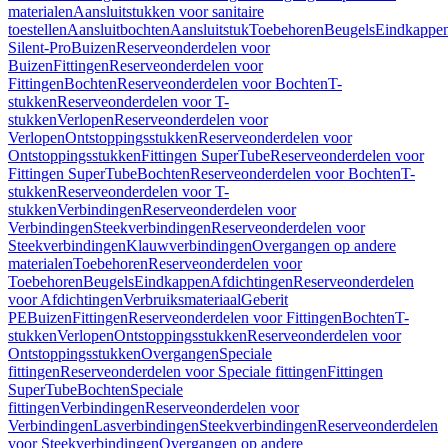
materialen
Aansluitstukken voor sanitaire
toestellen
Aansluitbochten
Aansluitstuk
Toebehoren
Beugels
Eindkappe
Silent-Pro
Buizen
Reserveonderdelen voor
Buizen
Fittingen
Reserveonderdelen voor
Fittingen
Bochten
Reserveonderdelen voor Bochten
T-
stukken
Reserveonderdelen voor T-
stukken
Verlopen
Reserveonderdelen voor
Verlopen
Ontstoppingsstukken
Reserveonderdelen voor
Ontstoppingsstukken
Fittingen SuperTube
Reserveonderdelen voor
Fittingen SuperTube
Bochten
Reserveonderdelen voor Bochten
T-
stukken
Reserveonderdelen voor T-
stukken
Verbindingen
Reserveonderdelen voor
Verbindingen
Steekverbindingen
Reserveonderdelen voor
Steekverbindingen
Klauwverbindingen
Overgangen op andere
materialen
Toebehoren
Reserveonderdelen voor
Toebehoren
Beugels
Eindkappen
Afdichtingen
Reserveonderdelen
voor Afdichtingen
Verbruiksmateriaal
Geberit
PE
Buizen
Fittingen
Reserveonderdelen voor Fittingen
Bochten
T-
stukken
Verlopen
Ontstoppingsstukken
Reserveonderdelen voor
Ontstoppingsstukken
Overgangen
Speciale
fittingen
Reserveonderdelen voor Speciale fittingen
Fittingen
SuperTube
Bochten
Speciale
fittingen
Verbindingen
Reserveonderdelen voor
Verbindingen
Lasverbindingen
Steekverbindingen
Reserveonderdelen
voor Steekverbindingen
Overgangen op andere