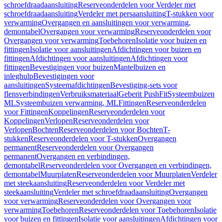
schroefdraadaansluiting
Reserveonderdelen voor Verdeler met
schroefdraadaansluiting
Verdeler met persaansluiting
T-stukken voor
verwarming
Overgangen en aansluitingen voor verwarming,
demontabel
Overgangen voor verwarming
Reserveonderdelen voor
Overgangen voor verwarming
Toebehoren
Isolatie voor buizen en
fittingen
Isolatie voor aansluitingen
Afdichtingen voor buizen en
fittingen
Afdichtingen voor aansluitingen
Afdichtingen voor
fittingen
Bevestigingen voor buizen
Mantelbuizen en
inleghulp
Bevestigingen voor
aansluitingen
Systeemafdichtingen
Bevestiging-sets voor
flensverbindingen
Verbruiksmateriaal
Geberit PushFit
Systeembuizen
ML
Systeembuizen verwarming, ML
Fittingen
Reserveonderdelen
voor Fittingen
Koppelingen
Reserveonderdelen voor
Koppelingen
Verlopen
Reserveonderdelen voor
Verlopen
Bochten
Reserveonderdelen voor Bochten
T-
stukken
Reserveonderdelen voor T-stukken
Overgangen
permanent
Reserveonderdelen voor Overgangen
permanent
Overgangen en verbindingen,
demontabel
Reserveonderdelen voor Overgangen en verbindingen,
demontabel
Muurplaten
Reserveonderdelen voor Muurplaten
Verdeler
met steekaansluiting
Reserveonderdelen voor Verdeler met
steekaansluiting
Verdeler met schroefdraadaansluiting
Overgangen
voor verwarming
Reserveonderdelen voor Overgangen voor
verwarming
Toebehoren
Reserveonderdelen voor Toebehoren
Isolatie
voor buizen en fittingen
Isolatie voor aansluitingen
Afdichtingen voor