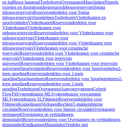
en halfhoog hangend
Toebehoren
Overgangen
Manchetten
Nippels,
rozetten en doorstroombegrenzers
Inbouwreservoirs
Sigma
inbouwreservoirs
Reserveonderdelen voor Sigma
inbouwreservoirs
Spoelpijpen
Toebehoren
Vlotterkranen en
spoelventielen
Vlotterkranen
Reserveonderdelen voor
Vlotterkranen
Vlotterkranen voor
opbouwreservoirs
Reserveonderdelen voor Vlotterkranen voor
opbouwreservoirs
Vlotterkranen voor
inbouwreservoirs
Reserveonderdelen voor Vlotterkranen voor
inbouwreservoirs
Vlotterkranen voor ceramische
reservoirs
Reserveonderdelen voor Vlotterkranen voor ceramische
reservoirs
Vlotterkranen voor reservoirs
universeel
Reserveonderdelen voor Vlotterkranen voor reservoirs
universeel
Spoelventielen
Reserveonderdelen voor Spoelventielen
2-
toets spoeling
Reserveonderdelen voor 2-toets
spoeling
Spoelgarnituren
Reserveonderdelen voor Spoelgarnituren
2-
toets spoeling
Reserveonderdelen voor 2-toets
spoeling
Toebehoren
Overgangen
Aanvoersystemen
Geberit
FlowFit
Systeembuizen ML
Systeembuizen verwarming
ML
Systeembuizen SL
Fittingen
Reserveonderdelen voor
Fittingen
Koppelingen
Verlopen
Bochten
T-stukken
Interne
circulatie
Reserveonderdelen voor Interne circulatie
Overgangen
permanent
Overgangen en verbindingen,
demontabel
Reserveonderdelen voor Overgangen en verbindingen,
demontabel
Eindkappen
Muurplaten
Verdeler met