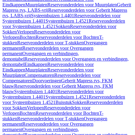
Eindkappen
Muurplaten
Reserveonderdelen voor Muurplaten
Geberit
Mapress rvs, LABS-vrij
Reserveonderdelen voor Geberit Mapress
rvs, LABS-vrij
Systeembuizen 1.4401
Reserveonderdelen voor
Systeembuizen 1.4401
Systeembuizen 1.4521
Reserveonderdelen
voor Systeembuizen 1.4521
Sokken
Reserveonderdelen voor
Sokken
Verlopen
Reserveonderdelen voor
Verlopen
Bochten
Reserveonderdelen voor Bochten
T-
stukken
Reserveonderdelen voor T-stukken
Overgangen
permanent
Reserveonderdelen voor Overgangen
permanent
Overgangen en verbindingen,
demontabel
Reserveonderdelen voor Overgangen en verbindingen,
demontabel
Eindkappen
Reserveonderdelen voor
Eindkappen
Muurplaten
Reserveonderdelen voor
Muurplaten
Compensatoren
Reserveonderdelen voor
Compensatoren
Doorvoeringen
Geberit Mapress rvs, FKM
blauw
Reserveonderdelen voor Geberit Mapress rvs, FKM
blauw
Systeembuizen 1.4401
Reserveonderdelen voor
Systeembuizen 1.4401
Systeembuizen 1.4521
Reserveonderdelen
voor Systeembuizen 1.4521
Buisstuk
Sokken
Reserveonderdelen
voor Sokken
Verlopen
Reserveonderdelen voor
Verlopen
Bochten
Reserveonderdelen voor Bochten
T-
stukken
Reserveonderdelen voor T-stukken
Overgangen
permanent
Reserveonderdelen voor Overgangen
permanent
Overgangen en verbindingen,
demontabel
Reserveonderdelen voor Overgangen en verbindingen,