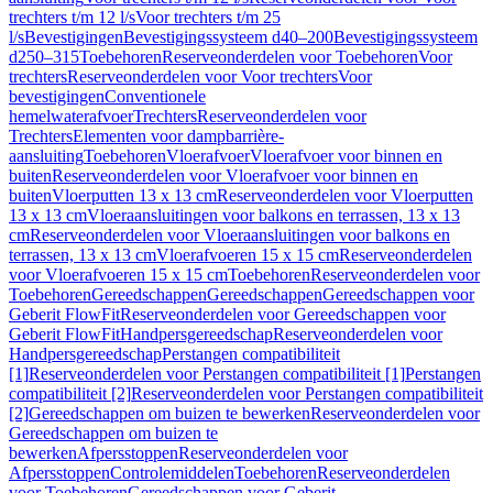
trechters t/m 12 l/s
Voor trechters t/m 25
l/s
Bevestigingen
Bevestigingssysteem d40–200
Bevestigingssysteem
d250–315
Toebehoren
Reserveonderdelen voor Toebehoren
Voor
trechters
Reserveonderdelen voor Voor trechters
Voor
bevestigingen
Conventionele
hemelwaterafvoer
Trechters
Reserveonderdelen voor
Trechters
Elementen voor dampbarrière-
aansluiting
Toebehoren
Vloerafvoer
Vloerafvoer voor binnen en
buiten
Reserveonderdelen voor Vloerafvoer voor binnen en
buiten
Vloerputten 13 x 13 cm
Reserveonderdelen voor Vloerputten
13 x 13 cm
Vloeraansluitingen voor balkons en terrassen, 13 x 13
cm
Reserveonderdelen voor Vloeraansluitingen voor balkons en
terrassen, 13 x 13 cm
Vloerafvoeren 15 x 15 cm
Reserveonderdelen
voor Vloerafvoeren 15 x 15 cm
Toebehoren
Reserveonderdelen voor
Toebehoren
Gereedschappen
Gereedschappen
Gereedschappen voor
Geberit FlowFit
Reserveonderdelen voor Gereedschappen voor
Geberit FlowFit
Handpersgereedschap
Reserveonderdelen voor
Handpersgereedschap
Perstangen compatibiliteit
[1]
Reserveonderdelen voor Perstangen compatibiliteit [1]
Perstangen
compatibiliteit [2]
Reserveonderdelen voor Perstangen compatibiliteit
[2]
Gereedschappen om buizen te bewerken
Reserveonderdelen voor
Gereedschappen om buizen te
bewerken
Afpersstoppen
Reserveonderdelen voor
Afpersstoppen
Controlemiddelen
Toebehoren
Reserveonderdelen
voor Toebehoren
Gereedschappen voor Geberit