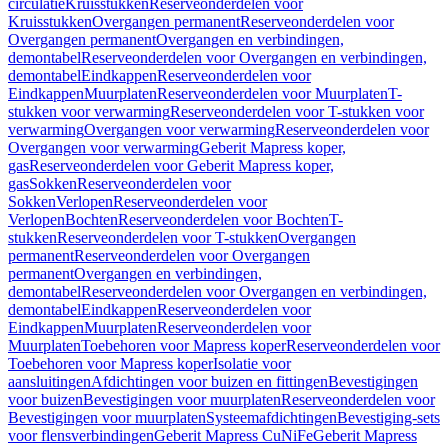
circulatie
Kruisstukken
Reserveonderdelen voor
Kruisstukken
Overgangen permanent
Reserveonderdelen voor
Overgangen permanent
Overgangen en verbindingen,
demontabel
Reserveonderdelen voor Overgangen en verbindingen,
demontabel
Eindkappen
Reserveonderdelen voor
Eindkappen
Muurplaten
Reserveonderdelen voor Muurplaten
T-
stukken voor verwarming
Reserveonderdelen voor T-stukken voor
verwarming
Overgangen voor verwarming
Reserveonderdelen voor
Overgangen voor verwarming
Geberit Mapress koper,
gas
Reserveonderdelen voor Geberit Mapress koper,
gas
Sokken
Reserveonderdelen voor
Sokken
Verlopen
Reserveonderdelen voor
Verlopen
Bochten
Reserveonderdelen voor Bochten
T-
stukken
Reserveonderdelen voor T-stukken
Overgangen
permanent
Reserveonderdelen voor Overgangen
permanent
Overgangen en verbindingen,
demontabel
Reserveonderdelen voor Overgangen en verbindingen,
demontabel
Eindkappen
Reserveonderdelen voor
Eindkappen
Muurplaten
Reserveonderdelen voor
Muurplaten
Toebehoren voor Mapress koper
Reserveonderdelen voor
Toebehoren voor Mapress koper
Isolatie voor
aansluitingen
Afdichtingen voor buizen en fittingen
Bevestigingen
voor buizen
Bevestigingen voor muurplaten
Reserveonderdelen voor
Bevestigingen voor muurplaten
Systeemafdichtingen
Bevestiging-sets
voor flensverbindingen
Geberit Mapress CuNiFe
Geberit Mapress