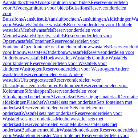
Aansluitbochten
Afvoergarnituren voor bidets
Reserveonderdelen
voor Afvoergarnituren voor bidets
Buissifons
Reserveonderdelen
voor
Buissifons
Aansluitstuk
Aansluitbochten
Aansluitingen
Afdichtingen
Was
voor Wastafels
Dubbele wastafels
Reserveonderdelen voor Dubbele
wastafels
Meubelwastafels
Reserveonderdelen voor
Meubelwastafels
Opzetwastafels
Reserveonderdelen voor
Opzetwastafels
Fonteinen
Reserveonderdelen voor
Fonteinen
Opzetfontein
Hoekfonteinen
Inbouwwastafels
Reserveonderd
voor Inbouwwastafels
Onderbouwwastafels
Reserveonderdelen voor
Onderbouwwastafels
Hoekwastafels
Wastafels Comfort
Wastafels
voor kinderen
Reserveonderdelen voor Wastafels voor
kinderen
Wastroggen
Reserveonderdelen voor Wastroggen
Andere
wastafels
Reserveonderdelen voor Andere
wastafels
Uitstortgootsteen
Reserveonderdelen voor
Uitstortgootsteen
Toebehoren
Kolommen
Reserveonderdelen voor
Kolommen
Sifonkappen
Reserveonderdelen voor
Sifonkappen
Toebehoren
Afvoerdeksel
Bevestigingsmateriaal
Decorati
afdekkingen
Planchet
Wastafel sets met onderkast
Sets fonteinen met
onderkast
Reserveonderdelen voor Sets fonteinen met
onderkast
Wastafel sets met onderkast
Reserveonderdelen voor
Wastafel sets met onderkast
Meubelwastafel sets met
onderkast
Reserveonderdelen voor Meubelwastafel sets met
onderkast
Badkamermeubilair
Wastafelonderkasten
Reserveonderdelen
voor Wastafelonderkasten
Voor fonteinen
Reserveonderdelen voor