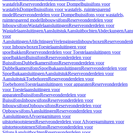
wastafels
Reserveonderdelen voor Dompelbuissifons voor
wastafels
Dompelbuissifons voor wastafels, ruimtesparend
model
Reserveonderdelen voor Dompelbuissifons voor wastafels,
ruimtesparend model
Inbouwsifons
Reserveonderdelen voor
Inbouwsifons
Wastafelaansluitingen
Reserveonderdelen voor
Wastafelaansluitingen
Aansluitstuk
Aansluitbochten
Abdeckungen
Aans
voor
Aansluitingen
Afdichtingen
Verlengingen
Inbouwboxen
Reserveonderd
voor Inbouwboxen
Toestelaansluitingen voor
spoelbakken
Reserveonderdelen voor Toestelaansluitingen voor
spoelbakken
Buissifons
Reserveonderdelen voor
Buissifons
Dubbelkamersifons
Reserveonderdelen voor
Dubbelkamersifons
Spoelbakaansluitingen
Reserveonderdelen voor
Spoelbakaansluitingen
Aansluitstuk
Reserveonderdelen voor
Aansluitstuk
Toebehoren
Reserveonderdelen voor
Toebehoren
Toestelaansluitingen voor apparaten
Reserveonderdelen
voor Toestelaansluitingen voor
apparaten
Buissifons
Reserveonderdelen voor
Buissifons
Inbouwsifons
Reserveonderdelen voor
Inbouwsifons
Opbouwsifons
Reserveonderdelen voor
Opbouwsifons
Aansluitingen
Reserveonderdelen voor
Aansluitingen
Afvoergarnituren voor
uitstortgootstenen
Reserveonderdelen voor Afvoergarnituren voor
uitstortgootstenen
Sifons
Reserveonderdelen voor
Sifons
Aansluitbochten
Reserveonderdelen voor