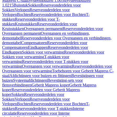
Mapress C-staal
Systeembuizen 1.0034
Systeembuizen
1.0215
Buisstuk
Sokken
Reserveonderdelen voor
Sokken
Verlopen
Reserveonderdelen voor
Verlopen
Bochten
Reserveonderdelen voor Bochten
T-
stukken
Reserveonderdelen voor T-
stukken
Kruisstukken
Reserveonderdelen voor
Kruisstukken
Overgangen permanent
Reserveonderdelen voor
Overgangen permanent
Overgangen en verbindingen,
demontabel
Reserveonderdelen voor Overgangen en verbindingen,
demontabel
Compensatoren
Reserveonderdelen voor
Compensatoren
Eindkappen
Reserveonderdelen voor
Eindkappen
Sokken voor verwarming
Reserveonderdelen voor
Sokken voor verwarming
T-stukken voor
verwarming
Reserveonderdelen voor T-stukken voor
verwarming
Overgangen voor verwarming
Reserveonderdelen voor
Overgangen voor verwarming
Toebehoren voor Geberit Mapress C-
staal
Afdichtingen voor buizen en fittingen
Bevestigingen voor
buizen
Systeemafdichtingen
Bevestiging-sets voor
flensverbindingen
Geberit Mapress koper
Geberit Mapress
koper
Reserveonderdelen voor Geberit Mapress
koper
Sokken
Reserveonderdelen voor
Sokken
Verlopen
Reserveonderdelen voor
Verlopen
Bochten
Reserveonderdelen voor Bochten
T-
stukken
Reserveonderdelen voor T-stukken
Interne
circulatie
Reserveonderdelen voor Interne