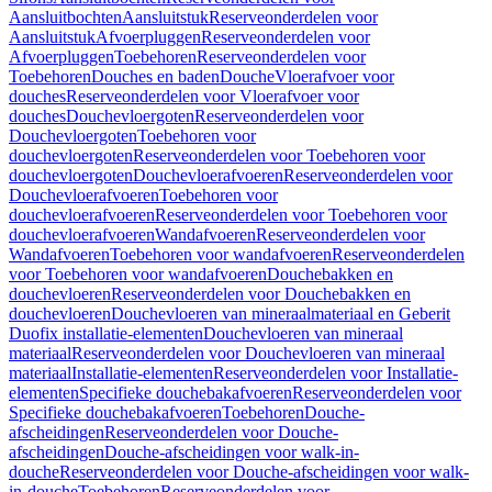
Aansluitbochten
Aansluitstuk
Reserveonderdelen voor
Aansluitstuk
Afvoerpluggen
Reserveonderdelen voor
Afvoerpluggen
Toebehoren
Reserveonderdelen voor
Toebehoren
Douches en baden
Douche
Vloerafvoer voor
douches
Reserveonderdelen voor Vloerafvoer voor
douches
Douchevloergoten
Reserveonderdelen voor
Douchevloergoten
Toebehoren voor
douchevloergoten
Reserveonderdelen voor Toebehoren voor
douchevloergoten
Douchevloerafvoeren
Reserveonderdelen voor
Douchevloerafvoeren
Toebehoren voor
douchevloerafvoeren
Reserveonderdelen voor Toebehoren voor
douchevloerafvoeren
Wandafvoeren
Reserveonderdelen voor
Wandafvoeren
Toebehoren voor wandafvoeren
Reserveonderdelen
voor Toebehoren voor wandafvoeren
Douchebakken en
douchevloeren
Reserveonderdelen voor Douchebakken en
douchevloeren
Douchevloeren van mineraalmateriaal en Geberit
Duofix installatie-elementen
Douchevloeren van mineraal
materiaal
Reserveonderdelen voor Douchevloeren van mineraal
materiaal
Installatie-elementen
Reserveonderdelen voor Installatie-
elementen
Specifieke douchebakafvoeren
Reserveonderdelen voor
Specifieke douchebakafvoeren
Toebehoren
Douche-
afscheidingen
Reserveonderdelen voor Douche-
afscheidingen
Douche-afscheidingen voor walk-in-
douche
Reserveonderdelen voor Douche-afscheidingen voor walk-
in-douche
Toebehoren
Reserveonderdelen voor