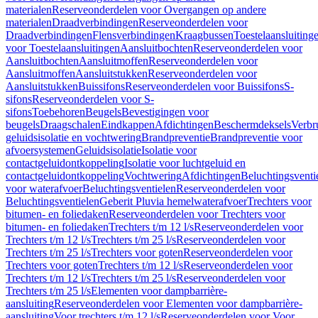
materialen
Reserveonderdelen voor Overgangen op andere
materialen
Draadverbindingen
Reserveonderdelen voor
Draadverbindingen
Flensverbindingen
Kraagbussen
Toestelaansluiting
voor Toestelaansluitingen
Aansluitbochten
Reserveonderdelen voor
Aansluitbochten
Aansluitmoffen
Reserveonderdelen voor
Aansluitmoffen
Aansluitstukken
Reserveonderdelen voor
Aansluitstukken
Buissifons
Reserveonderdelen voor Buissifons
S-
sifons
Reserveonderdelen voor S-
sifons
Toebehoren
Beugels
Bevestigingen voor
beugels
Draagschalen
Eindkappen
Afdichtingen
Beschermdeksels
Verbr
geluidsisolatie en vochtwering
Brandpreventie
Brandpreventie voor
afvoersystemen
Geluidsisolatie
Isolatie voor
contactgeluidontkoppeling
Isolatie voor luchtgeluid en
contactgeluidontkoppeling
Vochtwering
Afdichtingen
Beluchtingsventi
voor waterafvoer
Beluchtingsventielen
Reserveonderdelen voor
Beluchtingsventielen
Geberit Pluvia hemelwaterafvoer
Trechters voor
bitumen- en foliedaken
Reserveonderdelen voor Trechters voor
bitumen- en foliedaken
Trechters t/m 12 l/s
Reserveonderdelen voor
Trechters t/m 12 l/s
Trechters t/m 25 l/s
Reserveonderdelen voor
Trechters t/m 25 l/s
Trechters voor goten
Reserveonderdelen voor
Trechters voor goten
Trechters t/m 12 l/s
Reserveonderdelen voor
Trechters t/m 12 l/s
Trechters t/m 25 l/s
Reserveonderdelen voor
Trechters t/m 25 l/s
Elementen voor dampbarrière-
aansluiting
Reserveonderdelen voor Elementen voor dampbarrière-
aansluiting
Voor trechters t/m 12 l/s
Reserveonderdelen voor Voor