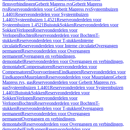
flensverbindingen
Geberit Mapress rvs
Geberit Mapress
rvs
Reserveonderdelen voor Geberit Mapress rvs
Systeembuizen
1.4401
Reserveonderdelen voor Systeembuizen
1.4401
Systeembuizen 1.4521
Reserveonderdelen voor
Systeembuizen 1.4521
Buisstuk
Sokken
Reserveonderdelen voor
Sokken
Verlopen
Reserveonderdelen voor
Verlopen
Bochten
Reserveonderdelen voor Bochten
T-
stukken
Reserveonderdelen voor T-stukken
Interne
circulatie
Reserveonderdelen voor Interne circulatie
Overgangen
permanent
Reserveonderdelen voor Overgangen
permanent
Overgangen en verbindingen,
demontabel
Reserveonderdelen voor Overgangen en verbindingen,
demontabel
Compensatoren
Reserveonderdelen voor
Compensatoren
Doorvoeringen
Eindkappen
Reserveonderdelen voor
Eindkappen
Muurplaten
Reserveonderdelen voor Muurplaten
Geberit
Mapress rvs, gas
Reserveonderdelen voor Geberit Mapress rvs,
gas
Systeembuizen 1.4401
Reserveonderdelen voor Systeembuizen
1.4401
Buisstuk
Sokken
Reserveonderdelen voor
Sokken
Verlopen
Reserveonderdelen voor
Verlopen
Bochten
Reserveonderdelen voor Bochten
T-
stukken
Reserveonderdelen voor T-stukken
Overgangen
permanent
Reserveonderdelen voor Overgangen
permanent
Overgangen en verbindingen,
demontabel
Reserveonderdelen voor Overgangen en verbindingen,
demontabel
Eindkappen
Reserveonderdelen voor