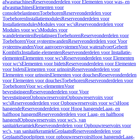
afwasmachines
Reserveonderdelen voor Elementen voor was- en
afwasmachines
Elementen voor
consolebelastingen
Toebehoren
Reserveonderdelen voor
Toebehoren
Installatiemodules
Reserveonderdelen voor
Installatiemodules
Modules voor wc's
Reserveonderdelen voor
Modules voor wc's
Modules voor
wandelementen
Beplatingen
Toebehoren
Reserveonderdelen voor
Toebehoren
Voor systeemwanden
Reserveonderdelen voor Voor
systeemwanden
Voor aanvoersystemen
Voor waterafvoer
Geberit
Kombifix
Installatie-elementen
Reserveonderdelen voor Installatie-
elementen
Elementen voor wc's
Reserveonderdelen voor Elementen
voor wc's
Elementen voor bidets
Reserveonderdelen voor Elementen
voor bidets
Elementen voor urinoirs
Reserveonderdelen voor
Elementen voor urinoirs
Elementen voor douches
Reserveonderdelen
voor Elementen voor douches
Toebehoren
Reserveonderdelen voor
Toebehoren
Voor wc-elementen
Voor
bevestigingen
Reserveonderdelen voor Voor
bevestigingen
Opbouwreservoirs
Opbouwreservoirs voor
wc's
Reserveonderdelen voor Opbouwreservoirs voor wc's
Hoog
hangende
Reserveonderdelen voor Hoog hangende
Laag- en
halfhoog hangend
Reserveonderdelen voor Laag- en halfhoog
hangend
Opbouwreservoirs voor wc's, van
sanitairkeramiek
Reserveonderdelen voor Opbouwreservoirs voor
wc's, van sanitairkeramiek
Geplaatst
Reserveonderdelen voor
Geplaatst
Spoelpijpen voor opbouwreservoirs
Hoog hangende
Laag-