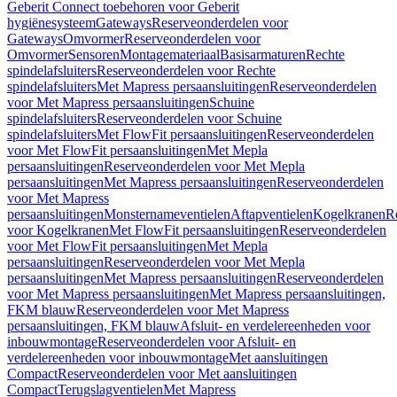
Geberit Connect toebehoren voor Geberit
hygiënesysteem
Gateways
Reserveonderdelen voor
Gateways
Omvormer
Reserveonderdelen voor
Omvormer
Sensoren
Montagemateriaal
Basisarmaturen
Rechte
spindelafsluiters
Reserveonderdelen voor Rechte
spindelafsluiters
Met Mapress persaansluitingen
Reserveonderdelen
voor Met Mapress persaansluitingen
Schuine
spindelafsluiters
Reserveonderdelen voor Schuine
spindelafsluiters
Met FlowFit persaansluitingen
Reserveonderdelen
voor Met FlowFit persaansluitingen
Met Mepla
persaansluitingen
Reserveonderdelen voor Met Mepla
persaansluitingen
Met Mapress persaansluitingen
Reserveonderdelen
voor Met Mapress
persaansluitingen
Monsternameventielen
Aftapventielen
Kogelkranen
R
voor Kogelkranen
Met FlowFit persaansluitingen
Reserveonderdelen
voor Met FlowFit persaansluitingen
Met Mepla
persaansluitingen
Reserveonderdelen voor Met Mepla
persaansluitingen
Met Mapress persaansluitingen
Reserveonderdelen
voor Met Mapress persaansluitingen
Met Mapress persaansluitingen,
FKM blauw
Reserveonderdelen voor Met Mapress
persaansluitingen, FKM blauw
Afsluit- en verdelereenheden voor
inbouwmontage
Reserveonderdelen voor Afsluit- en
verdelereenheden voor inbouwmontage
Met aansluitingen
Compact
Reserveonderdelen voor Met aansluitingen
Compact
Terugslagventielen
Met Mapress