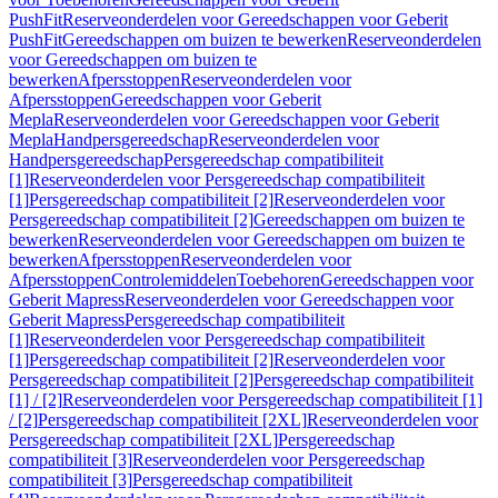
PushFit
Reserveonderdelen voor Gereedschappen voor Geberit
PushFit
Gereedschappen om buizen te bewerken
Reserveonderdelen
voor Gereedschappen om buizen te
bewerken
Afpersstoppen
Reserveonderdelen voor
Afpersstoppen
Gereedschappen voor Geberit
Mepla
Reserveonderdelen voor Gereedschappen voor Geberit
Mepla
Handpersgereedschap
Reserveonderdelen voor
Handpersgereedschap
Persgereedschap compatibiliteit
[1]
Reserveonderdelen voor Persgereedschap compatibiliteit
[1]
Persgereedschap compatibiliteit [2]
Reserveonderdelen voor
Persgereedschap compatibiliteit [2]
Gereedschappen om buizen te
bewerken
Reserveonderdelen voor Gereedschappen om buizen te
bewerken
Afpersstoppen
Reserveonderdelen voor
Afpersstoppen
Controlemiddelen
Toebehoren
Gereedschappen voor
Geberit Mapress
Reserveonderdelen voor Gereedschappen voor
Geberit Mapress
Persgereedschap compatibiliteit
[1]
Reserveonderdelen voor Persgereedschap compatibiliteit
[1]
Persgereedschap compatibiliteit [2]
Reserveonderdelen voor
Persgereedschap compatibiliteit [2]
Persgereedschap compatibiliteit
[1] / [2]
Reserveonderdelen voor Persgereedschap compatibiliteit [1]
/ [2]
Persgereedschap compatibiliteit [2XL]
Reserveonderdelen voor
Persgereedschap compatibiliteit [2XL]
Persgereedschap
compatibiliteit [3]
Reserveonderdelen voor Persgereedschap
compatibiliteit [3]
Persgereedschap compatibiliteit