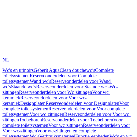
NL
Wc's en urinoirs
Geberit AquaClean douchewc’s
Complete
toiletsystemen
Reserveonderdelen voor Complete
toiletsystemen
Wand-wc's
Reserveonderdelen voor Wand-
wc's
Staande wc's
Reserveonderdelen voor Staande wc's
Wc-
zittingen
Reserveonderdelen voor Wc-zittingen
Voor wc-
keramiek
Reserveonderdelen voor Voor wc-
keramiek
Designplaten
Reserveonderdelen voor Designplaten
Voor
complete toiletsystemen
Reserveonderdelen voor Voor complete
toiletsystemen
Voor wc-zittingen
Reserveonderdelen voor Voor wc-
zittingen
Toebehoren
Reserveonderdelen voor Toebehoren
Voor
complete toiletsystemen
Voor wc-zittingen
Reserveonderdelen voor
Voor wc-zittingen
Voor wc-zittingen en complete
toiletsystemen
Wc's
Verbruiksmateriaal
Functie-eenheden
Wc's en wc-