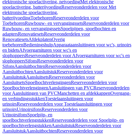
elektronische spoelactivering, netvoeding
Met elektronische
spoelactivering, batterijvoeding
Reserveonderdelen voor Met
elektronische spoelactivering,
batterijvoeding
Toebehoren
Reserveonderdelen voor
Toebehoren
Ruwbouw- en vervangingssets
Reserveonderdelen voor
Ruwbouw- en vervangingssets
Spoelpijpen, spoelbochten en
adapters
Renovatiesets
Reserveonderdelen voor
Renovatiesets
Afdekplaten
Overig
toebehoren
Bedieningshulp
Apparaataansluitingen voor wc's, urinoirs
en bidets
Afvoergarnituren voor wc's en
slophoppers
Reserveonderdelen voor Afvoergarnituren voor wc's en
slophoppers
Sifons
Reserveonderdelen voor
Sifons
Aansluitbochten
Reserveonderdelen voor
Aansluitbochten
Aansluitstuk
Reserveonderdelen voor
Aansluitstuk
Aansluitsets
Reserveonderdelen voor
Aansluitsets
Spoelbochtverlengingen
Reserveonderdelen voor
Spoelbochtverlengingen
Aansluitingen van PVC
Reserveonderdelen
voor Aansluitingen van PVC
Manchetten en afdekkappen
Overgang-
en verbindingsstukken
Toestelaansluitingen voor
urinoirs
Reserveonderdelen voor Toestelaansluitingen voor
urinoirs
Urinoirsifons
Reserveonderdelen voor
Urinoirsifons
Spoelpijp- en
spoelbochtverlengstukken
Reserveonderdelen voor Spoelpijp- en
spoelbochtverlengstukken
Aansluitstuk
Reserveonderdelen voor
Aansluitstuk
Aansluitbochten
Reserveonderdelen voor