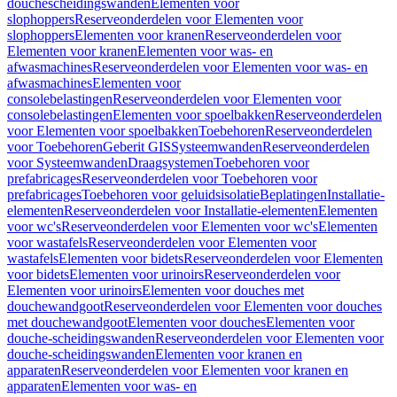
douchescheidingswanden
Elementen voor
slophoppers
Reserveonderdelen voor Elementen voor
slophoppers
Elementen voor kranen
Reserveonderdelen voor
Elementen voor kranen
Elementen voor was- en
afwasmachines
Reserveonderdelen voor Elementen voor was- en
afwasmachines
Elementen voor
consolebelastingen
Reserveonderdelen voor Elementen voor
consolebelastingen
Elementen voor spoelbakken
Reserveonderdelen
voor Elementen voor spoelbakken
Toebehoren
Reserveonderdelen
voor Toebehoren
Geberit GIS
Systeemwanden
Reserveonderdelen
voor Systeemwanden
Draagsystemen
Toebehoren voor
prefabricages
Reserveonderdelen voor Toebehoren voor
prefabricages
Toebehoren voor geluidsisolatie
Beplatingen
Installatie-
elementen
Reserveonderdelen voor Installatie-elementen
Elementen
voor wc's
Reserveonderdelen voor Elementen voor wc's
Elementen
voor wastafels
Reserveonderdelen voor Elementen voor
wastafels
Elementen voor bidets
Reserveonderdelen voor Elementen
voor bidets
Elementen voor urinoirs
Reserveonderdelen voor
Elementen voor urinoirs
Elementen voor douches met
douchewandgoot
Reserveonderdelen voor Elementen voor douches
met douchewandgoot
Elementen voor douches
Elementen voor
douche-scheidingswanden
Reserveonderdelen voor Elementen voor
douche-scheidingswanden
Elementen voor kranen en
apparaten
Reserveonderdelen voor Elementen voor kranen en
apparaten
Elementen voor was- en