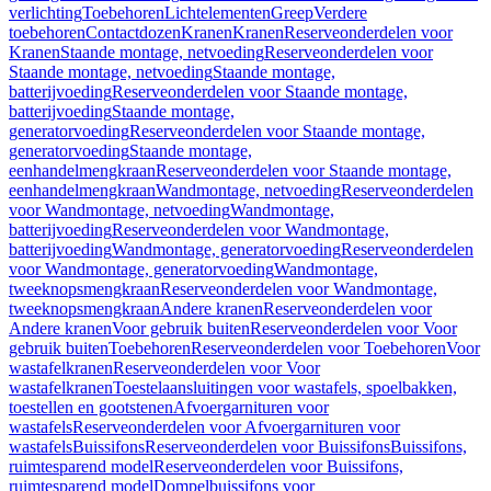
verlichting
Toebehoren
Lichtelementen
Greep
Verdere
toebehoren
Contactdozen
Kranen
Kranen
Reserveonderdelen voor
Kranen
Staande montage, netvoeding
Reserveonderdelen voor
Staande montage, netvoeding
Staande montage,
batterijvoeding
Reserveonderdelen voor Staande montage,
batterijvoeding
Staande montage,
generatorvoeding
Reserveonderdelen voor Staande montage,
generatorvoeding
Staande montage,
eenhandelmengkraan
Reserveonderdelen voor Staande montage,
eenhandelmengkraan
Wandmontage, netvoeding
Reserveonderdelen
voor Wandmontage, netvoeding
Wandmontage,
batterijvoeding
Reserveonderdelen voor Wandmontage,
batterijvoeding
Wandmontage, generatorvoeding
Reserveonderdelen
voor Wandmontage, generatorvoeding
Wandmontage,
tweeknopsmengkraan
Reserveonderdelen voor Wandmontage,
tweeknopsmengkraan
Andere kranen
Reserveonderdelen voor
Andere kranen
Voor gebruik buiten
Reserveonderdelen voor Voor
gebruik buiten
Toebehoren
Reserveonderdelen voor Toebehoren
Voor
wastafelkranen
Reserveonderdelen voor Voor
wastafelkranen
Toestelaansluitingen voor wastafels, spoelbakken,
toestellen en gootstenen
Afvoergarnituren voor
wastafels
Reserveonderdelen voor Afvoergarnituren voor
wastafels
Buissifons
Reserveonderdelen voor Buissifons
Buissifons,
ruimtesparend model
Reserveonderdelen voor Buissifons,
ruimtesparend model
Dompelbuissifons voor