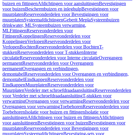
buizen en fittingen
Afdichtingen voor aansluitingen
Bevestigingen
voor buizen
Beschermbuizen en inleghulp
Bevestigingen voor
muurplaten
Reserveonderdelen voor Bevestigingen voor
muurplaten
Systeemafdichtingen
Geberit Mepla
Systeembuizen
drinkwater, ML
Systeembuizen verwarming,
ML
Fittingen
Reserveonderdelen voor
Fittingen
Koppelingen
Reserveonderdelen voor
Koppelingen
Verlopen
Reserveonderdelen voor
Verlopen
Bochten
Reserveonderdelen voor Bochten
T-
stukken
Reserveonderdelen voor T-stukken
Interne
circulatie
Reserveonderdelen voor Interne circulatie
Overgangen
permanent
Reserveonderdelen voor Overgangen
permanent
Overgangen en verbindingen,
demontabel
Reserveonderdelen voor Overgangen en verbindingen,
demontabel
Eindkappen
Reserveonderdelen voor
Eindkappen
Muurplaten
Reserveonderdelen voor
Muurplaten
Verdeler met schroefdraadaansluiting
Reserveonderdelen
voor Verdeler met schroefdraadaansluiting
T-stukken voor
verwarming
Overgangen voor verwarming
Reserveonderdelen voor
Overgangen voor verwarming
Toebehoren
Reserveonderdelen voor
Toebehoren
Isolatie voor buizen en fittingen
Isolatie voor
aansluitingen
Afdichtingen voor buizen en fittingen
Afdichtingen
voor aansluitingen
Bevestigingen voor buizen
Bevestigingen voor
muurplaten
Reserveonderdelen voor Bevestigingen voor
muurplaten
Systeemafdichtingen
Bevestiging-sets voor