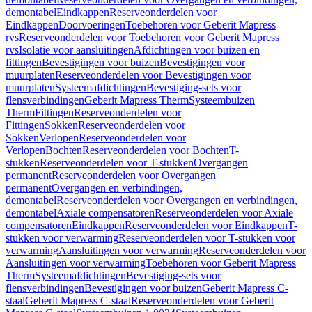
demontabel
Eindkappen
Reserveonderdelen voor
Eindkappen
Doorvoeringen
Toebehoren voor Geberit Mapress
rvs
Reserveonderdelen voor Toebehoren voor Geberit Mapress
rvs
Isolatie voor aansluitingen
Afdichtingen voor buizen en
fittingen
Bevestigingen voor buizen
Bevestigingen voor
muurplaten
Reserveonderdelen voor Bevestigingen voor
muurplaten
Systeemafdichtingen
Bevestiging-sets voor
flensverbindingen
Geberit Mapress Therm
Systeembuizen
Therm
Fittingen
Reserveonderdelen voor
Fittingen
Sokken
Reserveonderdelen voor
Sokken
Verlopen
Reserveonderdelen voor
Verlopen
Bochten
Reserveonderdelen voor Bochten
T-
stukken
Reserveonderdelen voor T-stukken
Overgangen
permanent
Reserveonderdelen voor Overgangen
permanent
Overgangen en verbindingen,
demontabel
Reserveonderdelen voor Overgangen en verbindingen,
demontabel
Axiale compensatoren
Reserveonderdelen voor Axiale
compensatoren
Eindkappen
Reserveonderdelen voor Eindkappen
T-
stukken voor verwarming
Reserveonderdelen voor T-stukken voor
verwarming
Aansluitingen voor verwarming
Reserveonderdelen voor
Aansluitingen voor verwarming
Toebehoren voor Geberit Mapress
Therm
Systeemafdichtingen
Bevestiging-sets voor
flensverbindingen
Bevestigingen voor buizen
Geberit Mapress C-
staal
Geberit Mapress C-staal
Reserveonderdelen voor Geberit