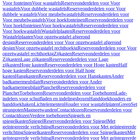
Voor fonteinen
Voor wastafels
Reserveonderdelen voor Voor
wastafels
Voor dubbele wastafels
Reserveonderdelen voor Voor
dubbele wastafels
Voor meubelwastafels
Reserveonderdelen voor
Voor meubelwastafels
Voor hoekfonteinen
Reserveonderdelen voor
Voor hoekfonteinen
Voor hoekwastafels
Reserveonderdelen voor
Voor hoekwastafels
Wastafelplaaten
Reserveonderdelen voor
Wastafelplaaten
Voor opzetwastafel afgerond
design
Reserveonderdelen voor Voor opzetwastafel afgerond
design
Voor opzetwastafel rechthoekig
Reserveonderdelen voor Voor
opzetwastafel rechthoekig
Zijkasten
Reserveonderdelen voor
Zijkasten
Lage zijkasten
Reserveonderdelen voor Lage
zijkasten
Hoge kasten
Reserveonderdelen voor Hoge kasten
Half
hoge kasten
Reserveonderdelen voor Half hoge
kasten
Hangkasten
Reserveonderdelen voor Hangkasten
Ander
badkamermeubilair
Reserveonderdelen voor Ander
badkamermeubilair
Planchet
Reserveonderdelen voor
Planchet
Toebehoren
Reserveonderdelen voor Toebehoren
Lade-
indelers voor schuifladen en indelingsboxen
Handdoekhouders en
handdoekhaken
Lichtelementen
Houder voor wastafelplaten
Greep
Set
steunpoten
Magneetwanden
Contactdozen
Reserveonderdelen voor
Contactdozen
Verdere toebehoren
Spiegels en
spiegelkasten
Spiegel
Reserveonderdelen voor Spiegel
Met
geïntegreerde verlichting
Reserveonderdelen voor Met geïntegreerde
verlichting
Spiegelkasten
Reserveonderdelen voor Spiegelkasten
Met
geïntegreerde verlichting
Reserveonderdelen voor Met geïntegreerde