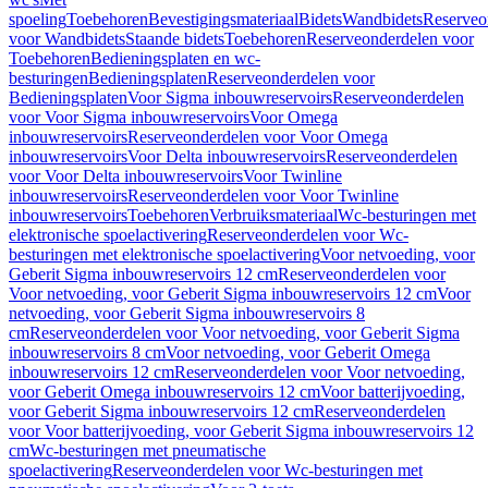
spoeling
Toebehoren
Bevestigingsmateriaal
Bidets
Wandbidets
Reserveo
voor Wandbidets
Staande bidets
Toebehoren
Reserveonderdelen voor
Toebehoren
Bedieningsplaten en wc-
besturingen
Bedieningsplaten
Reserveonderdelen voor
Bedieningsplaten
Voor Sigma inbouwreservoirs
Reserveonderdelen
voor Voor Sigma inbouwreservoirs
Voor Omega
inbouwreservoirs
Reserveonderdelen voor Voor Omega
inbouwreservoirs
Voor Delta inbouwreservoirs
Reserveonderdelen
voor Voor Delta inbouwreservoirs
Voor Twinline
inbouwreservoirs
Reserveonderdelen voor Voor Twinline
inbouwreservoirs
Toebehoren
Verbruiksmateriaal
Wc-besturingen met
elektronische spoelactivering
Reserveonderdelen voor Wc-
besturingen met elektronische spoelactivering
Voor netvoeding, voor
Geberit Sigma inbouwreservoirs 12 cm
Reserveonderdelen voor
Voor netvoeding, voor Geberit Sigma inbouwreservoirs 12 cm
Voor
netvoeding, voor Geberit Sigma inbouwreservoirs 8
cm
Reserveonderdelen voor Voor netvoeding, voor Geberit Sigma
inbouwreservoirs 8 cm
Voor netvoeding, voor Geberit Omega
inbouwreservoirs 12 cm
Reserveonderdelen voor Voor netvoeding,
voor Geberit Omega inbouwreservoirs 12 cm
Voor batterijvoeding,
voor Geberit Sigma inbouwreservoirs 12 cm
Reserveonderdelen
voor Voor batterijvoeding, voor Geberit Sigma inbouwreservoirs 12
cm
Wc-besturingen met pneumatische
spoelactivering
Reserveonderdelen voor Wc-besturingen met