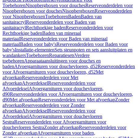
Toebehoren
Nisopbergboxen voor douches
Reserveonderdelen voor
Nisopbergboxen voor douches
Nisopbergboxen
Reserveonderdelen
voor Nisopbergboxen
Toebehoren
Baden
Baden van
sanitairacryl
Reserveonderdelen voor Baden van
sanitairacryl
Rechthoekige baden
Reserveonderdelen voor
Rechthoekige baden
Baden van mineraal
materiaal
Reserveonderdelen voor Baden van mineraal
materiaal
Baden voor baby's
Reserveonderdelen voor Baden voor
baby's
Installatie-elementen
Sets steunpoten en sets aansluitplaten en
wandankers
Toebehoren
Reparatiesets
Verdere
toebehoren
Apparaataansluitingen voor douches en
baden
Afvoergarnituren voor douchevloeren, d52
Reserveonderdelen
voor Afvoergarnituren voor douchevloeren, d52
Met
afvoerkap
Reserveonderdelen voor Met
afvoerkap
Afvoerdeksel
Reserveonderdelen voor
Afvoerdeksel
Afvoergarnituren voor douchevloeren,
d90
Reserveonderdelen voor Afvoergarnituren voor douchevloeren,
d90
Met afvoerkap
Reserveonderdelen voor Met afvoerkap
Zonder
afvoerkap
Reserveonderdelen voor Zonder
afvoerkap
Afvoerdeksel
Reserveonderdelen voor
Afvoerdeksel
Afvoergarnituren voor douchevloeren
Sestra
Reserveonderdelen voor Afvoergarnituren voor
douchevloeren Sestra
Zonder afvoerkap
Reserveonderdelen voor
Zonder afvoerkap
Afvoergarnituren voor baden,