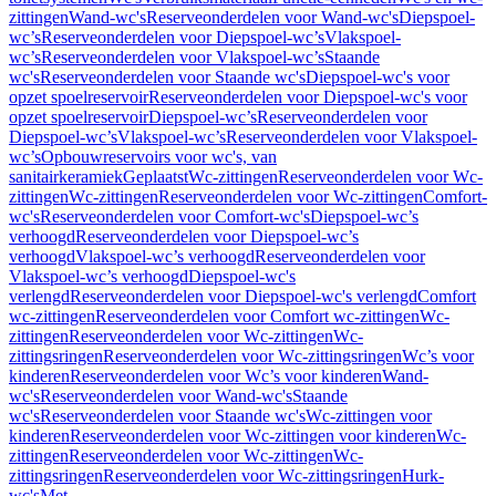
zittingen
Wand-wc's
Reserveonderdelen voor Wand-wc's
Diepspoel-
wc’s
Reserveonderdelen voor Diepspoel-wc’s
Vlakspoel-
wc’s
Reserveonderdelen voor Vlakspoel-wc’s
Staande
wc's
Reserveonderdelen voor Staande wc's
Diepspoel-wc's voor
opzet spoelreservoir
Reserveonderdelen voor Diepspoel-wc's voor
opzet spoelreservoir
Diepspoel-wc’s
Reserveonderdelen voor
Diepspoel-wc’s
Vlakspoel-wc’s
Reserveonderdelen voor Vlakspoel-
wc’s
Opbouwreservoirs voor wc's, van
sanitairkeramiek
Geplaatst
Wc-zittingen
Reserveonderdelen voor Wc-
zittingen
Wc-zittingen
Reserveonderdelen voor Wc-zittingen
Comfort-
wc's
Reserveonderdelen voor Comfort-wc's
Diepspoel-wc’s
verhoogd
Reserveonderdelen voor Diepspoel-wc’s
verhoogd
Vlakspoel-wc’s verhoogd
Reserveonderdelen voor
Vlakspoel-wc’s verhoogd
Diepspoel-wc's
verlengd
Reserveonderdelen voor Diepspoel-wc's verlengd
Comfort
wc-zittingen
Reserveonderdelen voor Comfort wc-zittingen
Wc-
zittingen
Reserveonderdelen voor Wc-zittingen
Wc-
zittingsringen
Reserveonderdelen voor Wc-zittingsringen
Wc’s voor
kinderen
Reserveonderdelen voor Wc’s voor kinderen
Wand-
wc's
Reserveonderdelen voor Wand-wc's
Staande
wc's
Reserveonderdelen voor Staande wc's
Wc-zittingen voor
kinderen
Reserveonderdelen voor Wc-zittingen voor kinderen
Wc-
zittingen
Reserveonderdelen voor Wc-zittingen
Wc-
zittingsringen
Reserveonderdelen voor Wc-zittingsringen
Hurk-
wc's
Met