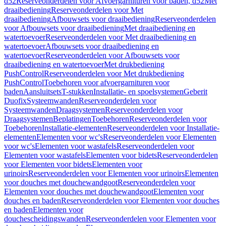
d52
Reserveonderdelen voor Afvoergarnituren voor baden, d52
Met
draaibediening
Reserveonderdelen voor Met
draaibediening
Afbouwsets voor draaibediening
Reserveonderdelen
voor Afbouwsets voor draaibediening
Met draaibediening en
watertoevoer
Reserveonderdelen voor Met draaibediening en
watertoevoer
Afbouwsets voor draaibediening en
watertoevoer
Reserveonderdelen voor Afbouwsets voor
draaibediening en watertoevoer
Met drukbediening
PushControl
Reserveonderdelen voor Met drukbediening
PushControl
Toebehoren voor afvoergarnituren voor
baden
Aansluitsets
T-stukken
Installatie- en spoelsystemen
Geberit
Duofix
Systeemwanden
Reserveonderdelen voor
Systeemwanden
Draagsystemen
Reserveonderdelen voor
Draagsystemen
Beplatingen
Toebehoren
Reserveonderdelen voor
Toebehoren
Installatie-elementen
Reserveonderdelen voor Installatie-
elementen
Elementen voor wc's
Reserveonderdelen voor Elementen
voor wc's
Elementen voor wastafels
Reserveonderdelen voor
Elementen voor wastafels
Elementen voor bidets
Reserveonderdelen
voor Elementen voor bidets
Elementen voor
urinoirs
Reserveonderdelen voor Elementen voor urinoirs
Elementen
voor douches met douchewandgoot
Reserveonderdelen voor
Elementen voor douches met douchewandgoot
Elementen voor
douches en baden
Reserveonderdelen voor Elementen voor douches
en baden
Elementen voor
douchescheidingswanden
Reserveonderdelen voor Elementen voor