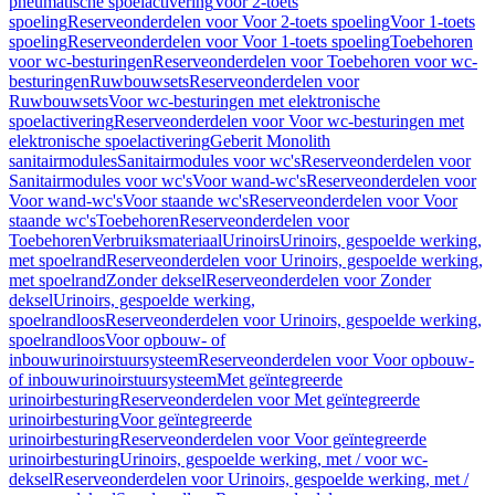
pneumatische spoelactivering
Voor 2-toets
spoeling
Reserveonderdelen voor Voor 2-toets spoeling
Voor 1-toets
spoeling
Reserveonderdelen voor Voor 1-toets spoeling
Toebehoren
voor wc-besturingen
Reserveonderdelen voor Toebehoren voor wc-
besturingen
Ruwbouwsets
Reserveonderdelen voor
Ruwbouwsets
Voor wc-besturingen met elektronische
spoelactivering
Reserveonderdelen voor Voor wc-besturingen met
elektronische spoelactivering
Geberit Monolith
sanitairmodules
Sanitairmodules voor wc's
Reserveonderdelen voor
Sanitairmodules voor wc's
Voor wand-wc's
Reserveonderdelen voor
Voor wand-wc's
Voor staande wc's
Reserveonderdelen voor Voor
staande wc's
Toebehoren
Reserveonderdelen voor
Toebehoren
Verbruiksmateriaal
Urinoirs
Urinoirs, gespoelde werking,
met spoelrand
Reserveonderdelen voor Urinoirs, gespoelde werking,
met spoelrand
Zonder deksel
Reserveonderdelen voor Zonder
deksel
Urinoirs, gespoelde werking,
spoelrandloos
Reserveonderdelen voor Urinoirs, gespoelde werking,
spoelrandloos
Voor opbouw- of
inbouwurinoirstuursysteem
Reserveonderdelen voor Voor opbouw-
of inbouwurinoirstuursysteem
Met geïntegreerde
urinoirbesturing
Reserveonderdelen voor Met geïntegreerde
urinoirbesturing
Voor geïntegreerde
urinoirbesturing
Reserveonderdelen voor Voor geïntegreerde
urinoirbesturing
Urinoirs, gespoelde werking, met / voor wc-
deksel
Reserveonderdelen voor Urinoirs, gespoelde werking, met /