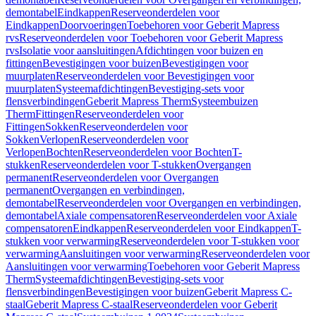
demontabel
Eindkappen
Reserveonderdelen voor
Eindkappen
Doorvoeringen
Toebehoren voor Geberit Mapress
rvs
Reserveonderdelen voor Toebehoren voor Geberit Mapress
rvs
Isolatie voor aansluitingen
Afdichtingen voor buizen en
fittingen
Bevestigingen voor buizen
Bevestigingen voor
muurplaten
Reserveonderdelen voor Bevestigingen voor
muurplaten
Systeemafdichtingen
Bevestiging-sets voor
flensverbindingen
Geberit Mapress Therm
Systeembuizen
Therm
Fittingen
Reserveonderdelen voor
Fittingen
Sokken
Reserveonderdelen voor
Sokken
Verlopen
Reserveonderdelen voor
Verlopen
Bochten
Reserveonderdelen voor Bochten
T-
stukken
Reserveonderdelen voor T-stukken
Overgangen
permanent
Reserveonderdelen voor Overgangen
permanent
Overgangen en verbindingen,
demontabel
Reserveonderdelen voor Overgangen en verbindingen,
demontabel
Axiale compensatoren
Reserveonderdelen voor Axiale
compensatoren
Eindkappen
Reserveonderdelen voor Eindkappen
T-
stukken voor verwarming
Reserveonderdelen voor T-stukken voor
verwarming
Aansluitingen voor verwarming
Reserveonderdelen voor
Aansluitingen voor verwarming
Toebehoren voor Geberit Mapress
Therm
Systeemafdichtingen
Bevestiging-sets voor
flensverbindingen
Bevestigingen voor buizen
Geberit Mapress C-
staal
Geberit Mapress C-staal
Reserveonderdelen voor Geberit