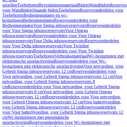
spoeling
Toebehoren
Bevestigingsmateriaal
Bidets
Wandbidets
Reserveo
voor Wandbidets
Staande bidets
Toebehoren
Reserveonderdelen voor
Toebehoren
Bedieningsplaten en wc-
besturingen
Bedieningsplaten
Reserveonderdelen voor
Bedieningsplaten
Voor Sigma inbouwreservoirs
Reserveonderdelen
voor Voor Sigma inbouwreservoirs
Voor Omega
inbouwreservoirs
Reserveonderdelen voor Voor Omega
inbouwreservoirs
Voor Delta inbouwreservoirs
Reserveonderdelen
voor Voor Delta inbouwreservoirs
Voor Twinline
inbouwreservoirs
Reserveonderdelen voor Voor Twinline
inbouwreservoirs
Toebehoren
Verbruiksmateriaal
Wc-besturingen met
elektronische spoelactivering
Reserveonderdelen voor Wc-
besturingen met elektronische spoelactivering
Voor netvoeding, voor
Geberit Sigma inbouwreservoirs 12 cm
Reserveonderdelen voor
Voor netvoeding, voor Geberit Sigma inbouwreservoirs 12 cm
Voor
netvoeding, voor Geberit Sigma inbouwreservoirs 8
cm
Reserveonderdelen voor Voor netvoeding, voor Geberit Sigma
inbouwreservoirs 8 cm
Voor netvoeding, voor Geberit Omega
inbouwreservoirs 12 cm
Reserveonderdelen voor Voor netvoeding,
voor Geberit Omega inbouwreservoirs 12 cm
Voor batterijvoeding,
voor Geberit Sigma inbouwreservoirs 12 cm
Reserveonderdelen
voor Voor batterijvoeding, voor Geberit Sigma inbouwreservoirs 12
cm
Wc-besturingen met pneumatische
spoelactivering
Reserveonderdelen voor Wc-besturingen met