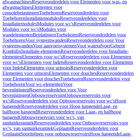
afwasmachines
Reserveonderdelen voor Elementen voor was- en
afwasmachines
Elementen voor
consolebelastingen
Toebehoren
Reserveonderdelen voor
Toebehoren
Installatiemodules
Reserveonderdelen voor
Installatiemodules
Modules voor wc's
Reserveonderdelen voor
Modules voor wc's
Modules voor
wandelementen
Beplatingen
Toebehoren
Reserveonderdelen voor
Toebehoren
Voor systeemwanden
Reserveonderdelen voor Voor
systeemwanden
Voor aanvoersystemen
Voor waterafvoer
Geberit
Kombifix
Installatie-elementen
Reserveonderdelen voor Installatie-
elementen
Elementen voor wc's
Reserveonderdelen voor Elementen
voor wc's
Elementen voor bidets
Reserveonderdelen voor Elementen
voor bidets
Elementen voor urinoirs
Reserveonderdelen voor
Elementen voor urinoirs
Elementen voor douches
Reserveonderdelen
voor Elementen voor douches
Toebehoren
Reserveonderdelen voor
Toebehoren
Voor wc-elementen
Voor
bevestigingen
Reserveonderdelen voor Voor
bevestigingen
Opbouwreservoirs
Opbouwreservoirs voor
wc's
Reserveonderdelen voor Opbouwreservoirs voor wc's
Hoog
hangende
Reserveonderdelen voor Hoog hangende
Laag- en
halfhoog hangend
Reserveonderdelen voor Laag- en halfhoog
hangend
Opbouwreservoirs voor wc's, van
sanitairkeramiek
Reserveonderdelen voor Opbouwreservoirs voor
wc's, van sanitairkeramiek
Geplaatst
Reserveonderdelen voor
Geplaatst
Spoelpijpen voor opbouwreservoirs
Hoog hangende
Laag-