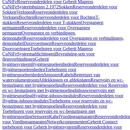
CuNiFe
Reserveonderdelen voor Geberit Mapress
CuNiFe
Systeembuizen 2.1972
Sokken
Reserveonderdelen voor
Sokken
Verlopen
Reserveonderdelen voor
Verlopen
Bochten
Reserveonderdelen voor Bochten
T-
stukken
Reserveonderdelen voor T-stukken
Overgangen
permanent
Reserveonderdelen voor Overgangen
permanent
Overgangen en verbindingen,
demontabel
Reserveonderdelen voor Overgangen en verbindingen,
demontabel
Doorvoeringen
Reserveonderdelen voor
Doorvoeringen
Toebehoren voor Geberit Mapress
CuNiFe
Systeemafdichtingen
Bevestiging-sets voor
flensverbindingen
Geberit
hygiënesysteem
Hygiënespoeleenheden
Reserveonderdelen voor
Hygiënespoeleenheden
Toebehoren voor
hygiënespoeleenheden
Sensoren
Kabels
Begrenzer van
watervolumestroom
Afdekkingen en afdekplaten
Reservoirs en wc-
besturingen met hygiënespoeling
Reserveonderdelen voor Reservoirs
en wc-besturingen met hygiënespoeling
Inbouwreservoirs met
hygiënespoeling
Hygiëne-inbouwmodules
Reserveonderdelen voor
Hygiëne-inbouwmodules
Toebehoren voor reservoirs en wc-
besturingen met hygiënespoeling
Reserveonderdelen voor
Toebehoren voor reservoirs en wc-besturingen met
hygiënespoeling
Sensoren
Kabel
Voedingsapparaten
Reserveonderdelen
voor Voedingsapparaten
Netwerkcomponenten
Geberit Connect
toebehoren voor Geberit hygiënesysteem
Reserveonderdelen voor