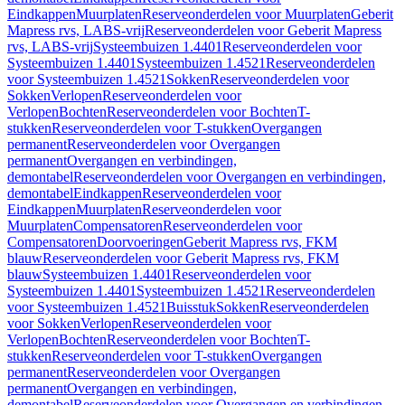
Eindkappen
Muurplaten
Reserveonderdelen voor Muurplaten
Geberit
Mapress rvs, LABS-vrij
Reserveonderdelen voor Geberit Mapress
rvs, LABS-vrij
Systeembuizen 1.4401
Reserveonderdelen voor
Systeembuizen 1.4401
Systeembuizen 1.4521
Reserveonderdelen
voor Systeembuizen 1.4521
Sokken
Reserveonderdelen voor
Sokken
Verlopen
Reserveonderdelen voor
Verlopen
Bochten
Reserveonderdelen voor Bochten
T-
stukken
Reserveonderdelen voor T-stukken
Overgangen
permanent
Reserveonderdelen voor Overgangen
permanent
Overgangen en verbindingen,
demontabel
Reserveonderdelen voor Overgangen en verbindingen,
demontabel
Eindkappen
Reserveonderdelen voor
Eindkappen
Muurplaten
Reserveonderdelen voor
Muurplaten
Compensatoren
Reserveonderdelen voor
Compensatoren
Doorvoeringen
Geberit Mapress rvs, FKM
blauw
Reserveonderdelen voor Geberit Mapress rvs, FKM
blauw
Systeembuizen 1.4401
Reserveonderdelen voor
Systeembuizen 1.4401
Systeembuizen 1.4521
Reserveonderdelen
voor Systeembuizen 1.4521
Buisstuk
Sokken
Reserveonderdelen
voor Sokken
Verlopen
Reserveonderdelen voor
Verlopen
Bochten
Reserveonderdelen voor Bochten
T-
stukken
Reserveonderdelen voor T-stukken
Overgangen
permanent
Reserveonderdelen voor Overgangen
permanent
Overgangen en verbindingen,
demontabel
Reserveonderdelen voor Overgangen en verbindingen,