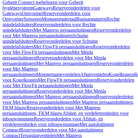
Geberit Connect toebehoren voor Geberit
hygiënesysteem
Gateways
Reserveonderdelen voor
Gateways
Omvormer
Reserveonderdelen voor
Omvormer
Sensoren
Montagemateriaal
Basisarmaturen
Rechte
spindelafsluiters
Reserveonderdelen voor Rechte
spindelafsluiters
Met Mapress persaansluitingen
Reserveonderdelen
voor Met Mapress persaansluitingen
Schuine
spindelafsluiters
Reserveonderdelen voor Schuine
spindelafsluiters
Met FlowFit persaansluitingen
Reserveonderdelen
voor Met FlowFit persaansluitingen
Met Mepla
persaansluitingen
Reserveonderdelen voor Met Mepla
persaansluitingen
Met Mapress persaansluitingen
Reserveonderdelen
voor Met Mapress
persaansluitingen
Monsternameventielen
Aftapventielen
Kogelkranen
R
voor Kogelkranen
Met FlowFit persaansluitingen
Reserveonderdelen
voor Met FlowFit persaansluitingen
Met Mepla
persaansluitingen
Reserveonderdelen voor Met Mepla
persaansluitingen
Met Mapress persaansluitingen
Reserveonderdelen
voor Met Mapress persaansluitingen
Met Mapress persaansluitingen,
FKM blauw
Reserveonderdelen voor Met Mapress
persaansluitingen, FKM blauw
Afsluit- en verdelereenheden voor
inbouwmontage
Reserveonderdelen voor Afsluit- en
verdelereenheden voor inbouwmontage
Met aansluitingen
Compact
Reserveonderdelen voor Met aansluitingen
Compact
Terugslagventielen
Met Mapress