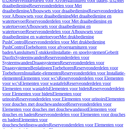
d52
Reserveonderdelen voor Afvoergarnituren voor baden, d52
Met
draaibediening
Reserveonderdelen voor Met
draaibediening
Afbouwsets voor draaibediening
Reserveonderdelen
voor Afbouwsets voor draaibediening
Met draaibediening en
watertoevoer
Reserveonderdelen voor Met draaibediening en
watertoevoer
Afbouwsets voor draaibediening en
watertoevoer
Reserveonderdelen voor Afbouwsets voor
draaibediening en watertoevoer
Met drukbediening
PushControl
Reserveonderdelen voor Met drukbediening
PushControl
Toebehoren voor afvoergarnituren voor
baden
Aansluitsets
T-stukken
Installatie- en spoelsystemen
Geberit
Duofix
Systeemwanden
Reserveonderdelen voor
Systeemwanden
Draagsystemen
Reserveonderdelen voor
Draagsystemen
Beplatingen
Toebehoren
Reserveonderdelen voor
Toebehoren
Installatie-elementen
Reserveonderdelen voor Installatie-
elementen
Elementen voor wc's
Reserveonderdelen voor Elementen
voor wc's
Elementen voor wastafels
Reserveonderdelen voor
Elementen voor wastafels
Elementen voor bidets
Reserveonderdelen
voor Elementen voor bidets
Elementen voor
urinoirs
Reserveonderdelen voor Elementen voor urinoirs
Elementen
voor douches met douchewandgoot
Reserveonderdelen voor
Elementen voor douches met douchewandgoot
Elementen voor
douches en baden
Reserveonderdelen voor Elementen voor douches
en baden
Elementen voor
douchescheidingswanden
Reserveonderdelen voor Elementen voor