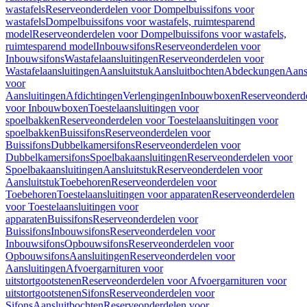
wastafels
Reserveonderdelen voor Dompelbuissifons voor
wastafels
Dompelbuissifons voor wastafels, ruimtesparend
model
Reserveonderdelen voor Dompelbuissifons voor wastafels,
ruimtesparend model
Inbouwsifons
Reserveonderdelen voor
Inbouwsifons
Wastafelaansluitingen
Reserveonderdelen voor
Wastafelaansluitingen
Aansluitstuk
Aansluitbochten
Abdeckungen
Aans
voor
Aansluitingen
Afdichtingen
Verlengingen
Inbouwboxen
Reserveonderd
voor Inbouwboxen
Toestelaansluitingen voor
spoelbakken
Reserveonderdelen voor Toestelaansluitingen voor
spoelbakken
Buissifons
Reserveonderdelen voor
Buissifons
Dubbelkamersifons
Reserveonderdelen voor
Dubbelkamersifons
Spoelbakaansluitingen
Reserveonderdelen voor
Spoelbakaansluitingen
Aansluitstuk
Reserveonderdelen voor
Aansluitstuk
Toebehoren
Reserveonderdelen voor
Toebehoren
Toestelaansluitingen voor apparaten
Reserveonderdelen
voor Toestelaansluitingen voor
apparaten
Buissifons
Reserveonderdelen voor
Buissifons
Inbouwsifons
Reserveonderdelen voor
Inbouwsifons
Opbouwsifons
Reserveonderdelen voor
Opbouwsifons
Aansluitingen
Reserveonderdelen voor
Aansluitingen
Afvoergarnituren voor
uitstortgootstenen
Reserveonderdelen voor Afvoergarnituren voor
uitstortgootstenen
Sifons
Reserveonderdelen voor
Sifons
Aansluitbochten
Reserveonderdelen voor