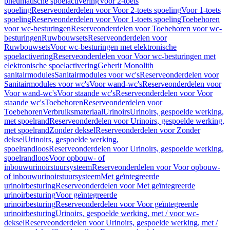
pneumatische spoelactivering
Voor 2-toets
spoeling
Reserveonderdelen voor Voor 2-toets spoeling
Voor 1-toets
spoeling
Reserveonderdelen voor Voor 1-toets spoeling
Toebehoren
voor wc-besturingen
Reserveonderdelen voor Toebehoren voor wc-
besturingen
Ruwbouwsets
Reserveonderdelen voor
Ruwbouwsets
Voor wc-besturingen met elektronische
spoelactivering
Reserveonderdelen voor Voor wc-besturingen met
elektronische spoelactivering
Geberit Monolith
sanitairmodules
Sanitairmodules voor wc's
Reserveonderdelen voor
Sanitairmodules voor wc's
Voor wand-wc's
Reserveonderdelen voor
Voor wand-wc's
Voor staande wc's
Reserveonderdelen voor Voor
staande wc's
Toebehoren
Reserveonderdelen voor
Toebehoren
Verbruiksmateriaal
Urinoirs
Urinoirs, gespoelde werking,
met spoelrand
Reserveonderdelen voor Urinoirs, gespoelde werking,
met spoelrand
Zonder deksel
Reserveonderdelen voor Zonder
deksel
Urinoirs, gespoelde werking,
spoelrandloos
Reserveonderdelen voor Urinoirs, gespoelde werking,
spoelrandloos
Voor opbouw- of
inbouwurinoirstuursysteem
Reserveonderdelen voor Voor opbouw-
of inbouwurinoirstuursysteem
Met geïntegreerde
urinoirbesturing
Reserveonderdelen voor Met geïntegreerde
urinoirbesturing
Voor geïntegreerde
urinoirbesturing
Reserveonderdelen voor Voor geïntegreerde
urinoirbesturing
Urinoirs, gespoelde werking, met / voor wc-
deksel
Reserveonderdelen voor Urinoirs, gespoelde werking, met /