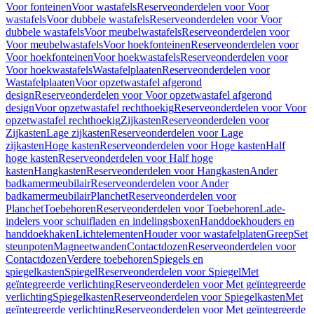
Voor fonteinen
Voor wastafels
Reserveonderdelen voor Voor
wastafels
Voor dubbele wastafels
Reserveonderdelen voor Voor
dubbele wastafels
Voor meubelwastafels
Reserveonderdelen voor
Voor meubelwastafels
Voor hoekfonteinen
Reserveonderdelen voor
Voor hoekfonteinen
Voor hoekwastafels
Reserveonderdelen voor
Voor hoekwastafels
Wastafelplaaten
Reserveonderdelen voor
Wastafelplaaten
Voor opzetwastafel afgerond
design
Reserveonderdelen voor Voor opzetwastafel afgerond
design
Voor opzetwastafel rechthoekig
Reserveonderdelen voor Voor
opzetwastafel rechthoekig
Zijkasten
Reserveonderdelen voor
Zijkasten
Lage zijkasten
Reserveonderdelen voor Lage
zijkasten
Hoge kasten
Reserveonderdelen voor Hoge kasten
Half
hoge kasten
Reserveonderdelen voor Half hoge
kasten
Hangkasten
Reserveonderdelen voor Hangkasten
Ander
badkamermeubilair
Reserveonderdelen voor Ander
badkamermeubilair
Planchet
Reserveonderdelen voor
Planchet
Toebehoren
Reserveonderdelen voor Toebehoren
Lade-
indelers voor schuifladen en indelingsboxen
Handdoekhouders en
handdoekhaken
Lichtelementen
Houder voor wastafelplaten
Greep
Set
steunpoten
Magneetwanden
Contactdozen
Reserveonderdelen voor
Contactdozen
Verdere toebehoren
Spiegels en
spiegelkasten
Spiegel
Reserveonderdelen voor Spiegel
Met
geïntegreerde verlichting
Reserveonderdelen voor Met geïntegreerde
verlichting
Spiegelkasten
Reserveonderdelen voor Spiegelkasten
Met
geïntegreerde verlichting
Reserveonderdelen voor Met geïntegreerde