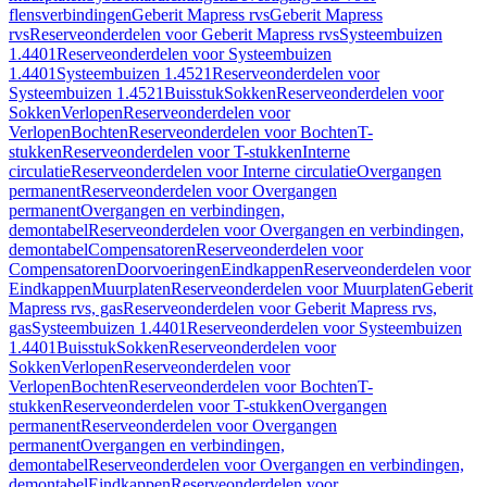
flensverbindingen
Geberit Mapress rvs
Geberit Mapress
rvs
Reserveonderdelen voor Geberit Mapress rvs
Systeembuizen
1.4401
Reserveonderdelen voor Systeembuizen
1.4401
Systeembuizen 1.4521
Reserveonderdelen voor
Systeembuizen 1.4521
Buisstuk
Sokken
Reserveonderdelen voor
Sokken
Verlopen
Reserveonderdelen voor
Verlopen
Bochten
Reserveonderdelen voor Bochten
T-
stukken
Reserveonderdelen voor T-stukken
Interne
circulatie
Reserveonderdelen voor Interne circulatie
Overgangen
permanent
Reserveonderdelen voor Overgangen
permanent
Overgangen en verbindingen,
demontabel
Reserveonderdelen voor Overgangen en verbindingen,
demontabel
Compensatoren
Reserveonderdelen voor
Compensatoren
Doorvoeringen
Eindkappen
Reserveonderdelen voor
Eindkappen
Muurplaten
Reserveonderdelen voor Muurplaten
Geberit
Mapress rvs, gas
Reserveonderdelen voor Geberit Mapress rvs,
gas
Systeembuizen 1.4401
Reserveonderdelen voor Systeembuizen
1.4401
Buisstuk
Sokken
Reserveonderdelen voor
Sokken
Verlopen
Reserveonderdelen voor
Verlopen
Bochten
Reserveonderdelen voor Bochten
T-
stukken
Reserveonderdelen voor T-stukken
Overgangen
permanent
Reserveonderdelen voor Overgangen
permanent
Overgangen en verbindingen,
demontabel
Reserveonderdelen voor Overgangen en verbindingen,
demontabel
Eindkappen
Reserveonderdelen voor