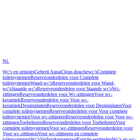
NL
Wc's en urinoirs
Geberit AquaClean douchewc’s
Complete
toiletsystemen
Reserveonderdelen voor Complete
toiletsystemen
Wand-wc's
Reserveonderdelen voor Wand-
wc's
Staande wc's
Reserveonderdelen voor Staande wc's
Wc-
zittingen
Reserveonderdelen voor Wc-zittingen
Voor wc-
keramiek
Reserveonderdelen voor Voor wc-
keramiek
Designplaten
Reserveonderdelen voor Designplaten
Voor
complete toiletsystemen
Reserveonderdelen voor Voor complete
toiletsystemen
Voor wc-zittingen
Reserveonderdelen voor Voor wc-
zittingen
Toebehoren
Reserveonderdelen voor Toebehoren
Voor
complete toiletsystemen
Voor wc-zittingen
Reserveonderdelen voor
Voor wc-zittingen
Voor wc-zittingen en complete
toiletsystemen
Wc's
Verbruiksmateriaal
Functie-eenheden
Wc's en wc-