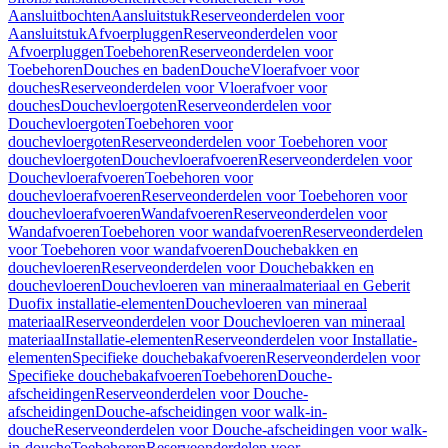
Aansluitbochten
Aansluitstuk
Reserveonderdelen voor
Aansluitstuk
Afvoerpluggen
Reserveonderdelen voor
Afvoerpluggen
Toebehoren
Reserveonderdelen voor
Toebehoren
Douches en baden
Douche
Vloerafvoer voor
douches
Reserveonderdelen voor Vloerafvoer voor
douches
Douchevloergoten
Reserveonderdelen voor
Douchevloergoten
Toebehoren voor
douchevloergoten
Reserveonderdelen voor Toebehoren voor
douchevloergoten
Douchevloerafvoeren
Reserveonderdelen voor
Douchevloerafvoeren
Toebehoren voor
douchevloerafvoeren
Reserveonderdelen voor Toebehoren voor
douchevloerafvoeren
Wandafvoeren
Reserveonderdelen voor
Wandafvoeren
Toebehoren voor wandafvoeren
Reserveonderdelen
voor Toebehoren voor wandafvoeren
Douchebakken en
douchevloeren
Reserveonderdelen voor Douchebakken en
douchevloeren
Douchevloeren van mineraalmateriaal en Geberit
Duofix installatie-elementen
Douchevloeren van mineraal
materiaal
Reserveonderdelen voor Douchevloeren van mineraal
materiaal
Installatie-elementen
Reserveonderdelen voor Installatie-
elementen
Specifieke douchebakafvoeren
Reserveonderdelen voor
Specifieke douchebakafvoeren
Toebehoren
Douche-
afscheidingen
Reserveonderdelen voor Douche-
afscheidingen
Douche-afscheidingen voor walk-in-
douche
Reserveonderdelen voor Douche-afscheidingen voor walk-
in-douche
Toebehoren
Reserveonderdelen voor