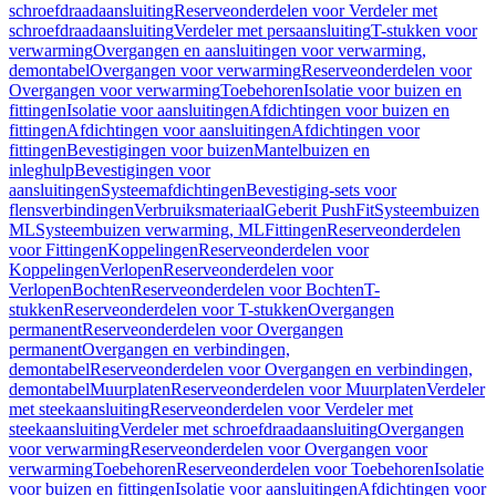
schroefdraadaansluiting
Reserveonderdelen voor Verdeler met
schroefdraadaansluiting
Verdeler met persaansluiting
T-stukken voor
verwarming
Overgangen en aansluitingen voor verwarming,
demontabel
Overgangen voor verwarming
Reserveonderdelen voor
Overgangen voor verwarming
Toebehoren
Isolatie voor buizen en
fittingen
Isolatie voor aansluitingen
Afdichtingen voor buizen en
fittingen
Afdichtingen voor aansluitingen
Afdichtingen voor
fittingen
Bevestigingen voor buizen
Mantelbuizen en
inleghulp
Bevestigingen voor
aansluitingen
Systeemafdichtingen
Bevestiging-sets voor
flensverbindingen
Verbruiksmateriaal
Geberit PushFit
Systeembuizen
ML
Systeembuizen verwarming, ML
Fittingen
Reserveonderdelen
voor Fittingen
Koppelingen
Reserveonderdelen voor
Koppelingen
Verlopen
Reserveonderdelen voor
Verlopen
Bochten
Reserveonderdelen voor Bochten
T-
stukken
Reserveonderdelen voor T-stukken
Overgangen
permanent
Reserveonderdelen voor Overgangen
permanent
Overgangen en verbindingen,
demontabel
Reserveonderdelen voor Overgangen en verbindingen,
demontabel
Muurplaten
Reserveonderdelen voor Muurplaten
Verdeler
met steekaansluiting
Reserveonderdelen voor Verdeler met
steekaansluiting
Verdeler met schroefdraadaansluiting
Overgangen
voor verwarming
Reserveonderdelen voor Overgangen voor
verwarming
Toebehoren
Reserveonderdelen voor Toebehoren
Isolatie
voor buizen en fittingen
Isolatie voor aansluitingen
Afdichtingen voor