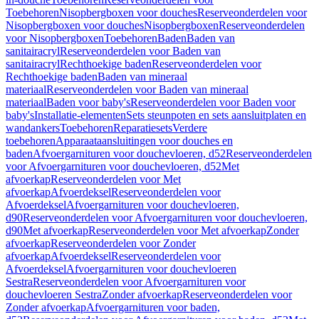
Toebehoren
Nisopbergboxen voor douches
Reserveonderdelen voor
Nisopbergboxen voor douches
Nisopbergboxen
Reserveonderdelen
voor Nisopbergboxen
Toebehoren
Baden
Baden van
sanitairacryl
Reserveonderdelen voor Baden van
sanitairacryl
Rechthoekige baden
Reserveonderdelen voor
Rechthoekige baden
Baden van mineraal
materiaal
Reserveonderdelen voor Baden van mineraal
materiaal
Baden voor baby's
Reserveonderdelen voor Baden voor
baby's
Installatie-elementen
Sets steunpoten en sets aansluitplaten en
wandankers
Toebehoren
Reparatiesets
Verdere
toebehoren
Apparaataansluitingen voor douches en
baden
Afvoergarnituren voor douchevloeren, d52
Reserveonderdelen
voor Afvoergarnituren voor douchevloeren, d52
Met
afvoerkap
Reserveonderdelen voor Met
afvoerkap
Afvoerdeksel
Reserveonderdelen voor
Afvoerdeksel
Afvoergarnituren voor douchevloeren,
d90
Reserveonderdelen voor Afvoergarnituren voor douchevloeren,
d90
Met afvoerkap
Reserveonderdelen voor Met afvoerkap
Zonder
afvoerkap
Reserveonderdelen voor Zonder
afvoerkap
Afvoerdeksel
Reserveonderdelen voor
Afvoerdeksel
Afvoergarnituren voor douchevloeren
Sestra
Reserveonderdelen voor Afvoergarnituren voor
douchevloeren Sestra
Zonder afvoerkap
Reserveonderdelen voor
Zonder afvoerkap
Afvoergarnituren voor baden,