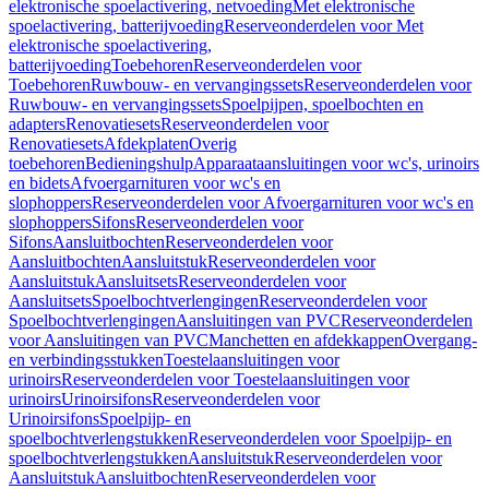
elektronische spoelactivering, netvoeding
Met elektronische
spoelactivering, batterijvoeding
Reserveonderdelen voor Met
elektronische spoelactivering,
batterijvoeding
Toebehoren
Reserveonderdelen voor
Toebehoren
Ruwbouw- en vervangingssets
Reserveonderdelen voor
Ruwbouw- en vervangingssets
Spoelpijpen, spoelbochten en
adapters
Renovatiesets
Reserveonderdelen voor
Renovatiesets
Afdekplaten
Overig
toebehoren
Bedieningshulp
Apparaataansluitingen voor wc's, urinoirs
en bidets
Afvoergarnituren voor wc's en
slophoppers
Reserveonderdelen voor Afvoergarnituren voor wc's en
slophoppers
Sifons
Reserveonderdelen voor
Sifons
Aansluitbochten
Reserveonderdelen voor
Aansluitbochten
Aansluitstuk
Reserveonderdelen voor
Aansluitstuk
Aansluitsets
Reserveonderdelen voor
Aansluitsets
Spoelbochtverlengingen
Reserveonderdelen voor
Spoelbochtverlengingen
Aansluitingen van PVC
Reserveonderdelen
voor Aansluitingen van PVC
Manchetten en afdekkappen
Overgang-
en verbindingsstukken
Toestelaansluitingen voor
urinoirs
Reserveonderdelen voor Toestelaansluitingen voor
urinoirs
Urinoirsifons
Reserveonderdelen voor
Urinoirsifons
Spoelpijp- en
spoelbochtverlengstukken
Reserveonderdelen voor Spoelpijp- en
spoelbochtverlengstukken
Aansluitstuk
Reserveonderdelen voor
Aansluitstuk
Aansluitbochten
Reserveonderdelen voor