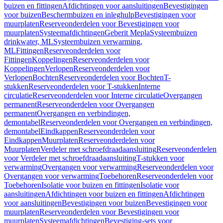
buizen en fittingen
Afdichtingen voor aansluitingen
Bevestigingen
voor buizen
Beschermbuizen en inleghulp
Bevestigingen voor
muurplaten
Reserveonderdelen voor Bevestigingen voor
muurplaten
Systeemafdichtingen
Geberit Mepla
Systeembuizen
drinkwater, ML
Systeembuizen verwarming,
ML
Fittingen
Reserveonderdelen voor
Fittingen
Koppelingen
Reserveonderdelen voor
Koppelingen
Verlopen
Reserveonderdelen voor
Verlopen
Bochten
Reserveonderdelen voor Bochten
T-
stukken
Reserveonderdelen voor T-stukken
Interne
circulatie
Reserveonderdelen voor Interne circulatie
Overgangen
permanent
Reserveonderdelen voor Overgangen
permanent
Overgangen en verbindingen,
demontabel
Reserveonderdelen voor Overgangen en verbindingen,
demontabel
Eindkappen
Reserveonderdelen voor
Eindkappen
Muurplaten
Reserveonderdelen voor
Muurplaten
Verdeler met schroefdraadaansluiting
Reserveonderdelen
voor Verdeler met schroefdraadaansluiting
T-stukken voor
verwarming
Overgangen voor verwarming
Reserveonderdelen voor
Overgangen voor verwarming
Toebehoren
Reserveonderdelen voor
Toebehoren
Isolatie voor buizen en fittingen
Isolatie voor
aansluitingen
Afdichtingen voor buizen en fittingen
Afdichtingen
voor aansluitingen
Bevestigingen voor buizen
Bevestigingen voor
muurplaten
Reserveonderdelen voor Bevestigingen voor
muurplaten
Systeemafdichtingen
Bevestiging-sets voor