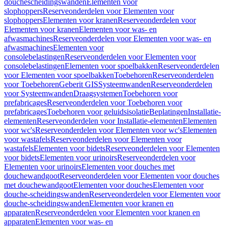
douchescheidingswanden
Elementen voor
slophoppers
Reserveonderdelen voor Elementen voor
slophoppers
Elementen voor kranen
Reserveonderdelen voor
Elementen voor kranen
Elementen voor was- en
afwasmachines
Reserveonderdelen voor Elementen voor was- en
afwasmachines
Elementen voor
consolebelastingen
Reserveonderdelen voor Elementen voor
consolebelastingen
Elementen voor spoelbakken
Reserveonderdelen
voor Elementen voor spoelbakken
Toebehoren
Reserveonderdelen
voor Toebehoren
Geberit GIS
Systeemwanden
Reserveonderdelen
voor Systeemwanden
Draagsystemen
Toebehoren voor
prefabricages
Reserveonderdelen voor Toebehoren voor
prefabricages
Toebehoren voor geluidsisolatie
Beplatingen
Installatie-
elementen
Reserveonderdelen voor Installatie-elementen
Elementen
voor wc's
Reserveonderdelen voor Elementen voor wc's
Elementen
voor wastafels
Reserveonderdelen voor Elementen voor
wastafels
Elementen voor bidets
Reserveonderdelen voor Elementen
voor bidets
Elementen voor urinoirs
Reserveonderdelen voor
Elementen voor urinoirs
Elementen voor douches met
douchewandgoot
Reserveonderdelen voor Elementen voor douches
met douchewandgoot
Elementen voor douches
Elementen voor
douche-scheidingswanden
Reserveonderdelen voor Elementen voor
douche-scheidingswanden
Elementen voor kranen en
apparaten
Reserveonderdelen voor Elementen voor kranen en
apparaten
Elementen voor was- en