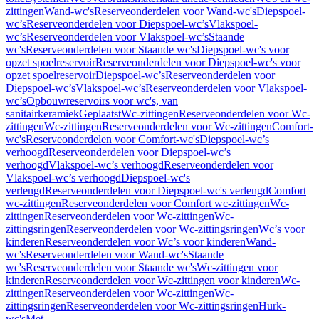
zittingen
Wand-wc's
Reserveonderdelen voor Wand-wc's
Diepspoel-
wc’s
Reserveonderdelen voor Diepspoel-wc’s
Vlakspoel-
wc’s
Reserveonderdelen voor Vlakspoel-wc’s
Staande
wc's
Reserveonderdelen voor Staande wc's
Diepspoel-wc's voor
opzet spoelreservoir
Reserveonderdelen voor Diepspoel-wc's voor
opzet spoelreservoir
Diepspoel-wc’s
Reserveonderdelen voor
Diepspoel-wc’s
Vlakspoel-wc’s
Reserveonderdelen voor Vlakspoel-
wc’s
Opbouwreservoirs voor wc's, van
sanitairkeramiek
Geplaatst
Wc-zittingen
Reserveonderdelen voor Wc-
zittingen
Wc-zittingen
Reserveonderdelen voor Wc-zittingen
Comfort-
wc's
Reserveonderdelen voor Comfort-wc's
Diepspoel-wc’s
verhoogd
Reserveonderdelen voor Diepspoel-wc’s
verhoogd
Vlakspoel-wc’s verhoogd
Reserveonderdelen voor
Vlakspoel-wc’s verhoogd
Diepspoel-wc's
verlengd
Reserveonderdelen voor Diepspoel-wc's verlengd
Comfort
wc-zittingen
Reserveonderdelen voor Comfort wc-zittingen
Wc-
zittingen
Reserveonderdelen voor Wc-zittingen
Wc-
zittingsringen
Reserveonderdelen voor Wc-zittingsringen
Wc’s voor
kinderen
Reserveonderdelen voor Wc’s voor kinderen
Wand-
wc's
Reserveonderdelen voor Wand-wc's
Staande
wc's
Reserveonderdelen voor Staande wc's
Wc-zittingen voor
kinderen
Reserveonderdelen voor Wc-zittingen voor kinderen
Wc-
zittingen
Reserveonderdelen voor Wc-zittingen
Wc-
zittingsringen
Reserveonderdelen voor Wc-zittingsringen
Hurk-
wc's
Met