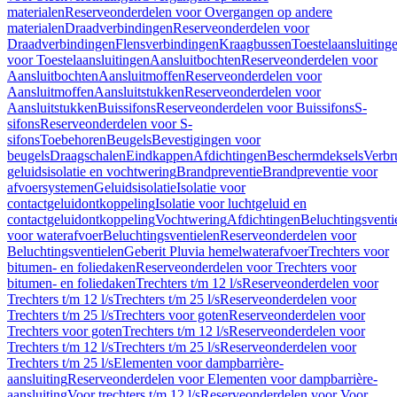
materialen
Reserveonderdelen voor Overgangen op andere
materialen
Draadverbindingen
Reserveonderdelen voor
Draadverbindingen
Flensverbindingen
Kraagbussen
Toestelaansluiting
voor Toestelaansluitingen
Aansluitbochten
Reserveonderdelen voor
Aansluitbochten
Aansluitmoffen
Reserveonderdelen voor
Aansluitmoffen
Aansluitstukken
Reserveonderdelen voor
Aansluitstukken
Buissifons
Reserveonderdelen voor Buissifons
S-
sifons
Reserveonderdelen voor S-
sifons
Toebehoren
Beugels
Bevestigingen voor
beugels
Draagschalen
Eindkappen
Afdichtingen
Beschermdeksels
Verbr
geluidsisolatie en vochtwering
Brandpreventie
Brandpreventie voor
afvoersystemen
Geluidsisolatie
Isolatie voor
contactgeluidontkoppeling
Isolatie voor luchtgeluid en
contactgeluidontkoppeling
Vochtwering
Afdichtingen
Beluchtingsventi
voor waterafvoer
Beluchtingsventielen
Reserveonderdelen voor
Beluchtingsventielen
Geberit Pluvia hemelwaterafvoer
Trechters voor
bitumen- en foliedaken
Reserveonderdelen voor Trechters voor
bitumen- en foliedaken
Trechters t/m 12 l/s
Reserveonderdelen voor
Trechters t/m 12 l/s
Trechters t/m 25 l/s
Reserveonderdelen voor
Trechters t/m 25 l/s
Trechters voor goten
Reserveonderdelen voor
Trechters voor goten
Trechters t/m 12 l/s
Reserveonderdelen voor
Trechters t/m 12 l/s
Trechters t/m 25 l/s
Reserveonderdelen voor
Trechters t/m 25 l/s
Elementen voor dampbarrière-
aansluiting
Reserveonderdelen voor Elementen voor dampbarrière-
aansluiting
Voor trechters t/m 12 l/s
Reserveonderdelen voor Voor