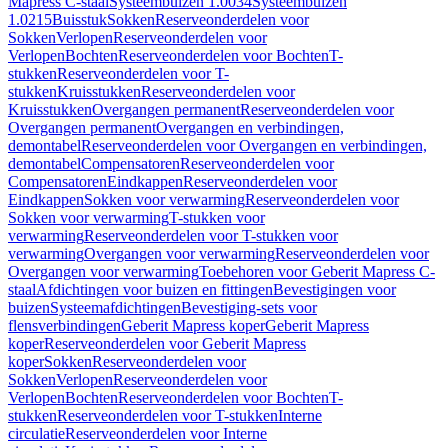
Mapress C-staal
Systeembuizen 1.0034
Systeembuizen
1.0215
Buisstuk
Sokken
Reserveonderdelen voor
Sokken
Verlopen
Reserveonderdelen voor
Verlopen
Bochten
Reserveonderdelen voor Bochten
T-
stukken
Reserveonderdelen voor T-
stukken
Kruisstukken
Reserveonderdelen voor
Kruisstukken
Overgangen permanent
Reserveonderdelen voor
Overgangen permanent
Overgangen en verbindingen,
demontabel
Reserveonderdelen voor Overgangen en verbindingen,
demontabel
Compensatoren
Reserveonderdelen voor
Compensatoren
Eindkappen
Reserveonderdelen voor
Eindkappen
Sokken voor verwarming
Reserveonderdelen voor
Sokken voor verwarming
T-stukken voor
verwarming
Reserveonderdelen voor T-stukken voor
verwarming
Overgangen voor verwarming
Reserveonderdelen voor
Overgangen voor verwarming
Toebehoren voor Geberit Mapress C-
staal
Afdichtingen voor buizen en fittingen
Bevestigingen voor
buizen
Systeemafdichtingen
Bevestiging-sets voor
flensverbindingen
Geberit Mapress koper
Geberit Mapress
koper
Reserveonderdelen voor Geberit Mapress
koper
Sokken
Reserveonderdelen voor
Sokken
Verlopen
Reserveonderdelen voor
Verlopen
Bochten
Reserveonderdelen voor Bochten
T-
stukken
Reserveonderdelen voor T-stukken
Interne
circulatie
Reserveonderdelen voor Interne