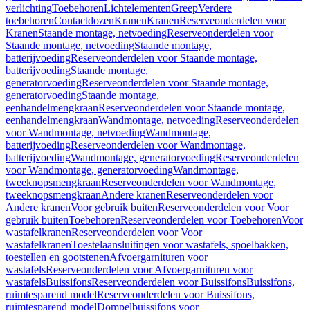
verlichting
Toebehoren
Lichtelementen
Greep
Verdere
toebehoren
Contactdozen
Kranen
Kranen
Reserveonderdelen voor
Kranen
Staande montage, netvoeding
Reserveonderdelen voor
Staande montage, netvoeding
Staande montage,
batterijvoeding
Reserveonderdelen voor Staande montage,
batterijvoeding
Staande montage,
generatorvoeding
Reserveonderdelen voor Staande montage,
generatorvoeding
Staande montage,
eenhandelmengkraan
Reserveonderdelen voor Staande montage,
eenhandelmengkraan
Wandmontage, netvoeding
Reserveonderdelen
voor Wandmontage, netvoeding
Wandmontage,
batterijvoeding
Reserveonderdelen voor Wandmontage,
batterijvoeding
Wandmontage, generatorvoeding
Reserveonderdelen
voor Wandmontage, generatorvoeding
Wandmontage,
tweeknopsmengkraan
Reserveonderdelen voor Wandmontage,
tweeknopsmengkraan
Andere kranen
Reserveonderdelen voor
Andere kranen
Voor gebruik buiten
Reserveonderdelen voor Voor
gebruik buiten
Toebehoren
Reserveonderdelen voor Toebehoren
Voor
wastafelkranen
Reserveonderdelen voor Voor
wastafelkranen
Toestelaansluitingen voor wastafels, spoelbakken,
toestellen en gootstenen
Afvoergarnituren voor
wastafels
Reserveonderdelen voor Afvoergarnituren voor
wastafels
Buissifons
Reserveonderdelen voor Buissifons
Buissifons,
ruimtesparend model
Reserveonderdelen voor Buissifons,
ruimtesparend model
Dompelbuissifons voor