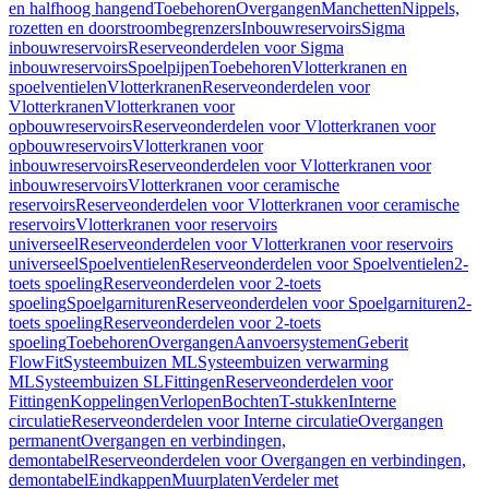
en halfhoog hangend
Toebehoren
Overgangen
Manchetten
Nippels,
rozetten en doorstroombegrenzers
Inbouwreservoirs
Sigma
inbouwreservoirs
Reserveonderdelen voor Sigma
inbouwreservoirs
Spoelpijpen
Toebehoren
Vlotterkranen en
spoelventielen
Vlotterkranen
Reserveonderdelen voor
Vlotterkranen
Vlotterkranen voor
opbouwreservoirs
Reserveonderdelen voor Vlotterkranen voor
opbouwreservoirs
Vlotterkranen voor
inbouwreservoirs
Reserveonderdelen voor Vlotterkranen voor
inbouwreservoirs
Vlotterkranen voor ceramische
reservoirs
Reserveonderdelen voor Vlotterkranen voor ceramische
reservoirs
Vlotterkranen voor reservoirs
universeel
Reserveonderdelen voor Vlotterkranen voor reservoirs
universeel
Spoelventielen
Reserveonderdelen voor Spoelventielen
2-
toets spoeling
Reserveonderdelen voor 2-toets
spoeling
Spoelgarnituren
Reserveonderdelen voor Spoelgarnituren
2-
toets spoeling
Reserveonderdelen voor 2-toets
spoeling
Toebehoren
Overgangen
Aanvoersystemen
Geberit
FlowFit
Systeembuizen ML
Systeembuizen verwarming
ML
Systeembuizen SL
Fittingen
Reserveonderdelen voor
Fittingen
Koppelingen
Verlopen
Bochten
T-stukken
Interne
circulatie
Reserveonderdelen voor Interne circulatie
Overgangen
permanent
Overgangen en verbindingen,
demontabel
Reserveonderdelen voor Overgangen en verbindingen,
demontabel
Eindkappen
Muurplaten
Verdeler met