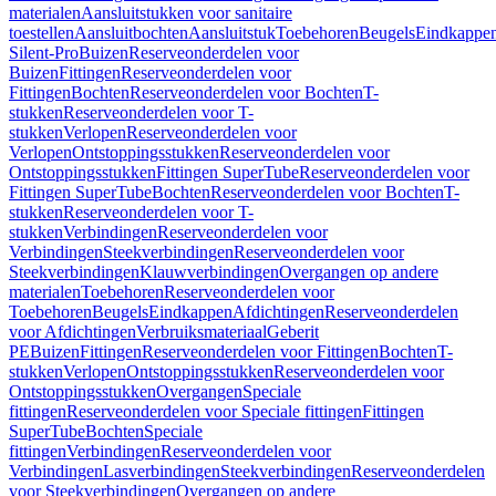
materialen
Aansluitstukken voor sanitaire
toestellen
Aansluitbochten
Aansluitstuk
Toebehoren
Beugels
Eindkappe
Silent-Pro
Buizen
Reserveonderdelen voor
Buizen
Fittingen
Reserveonderdelen voor
Fittingen
Bochten
Reserveonderdelen voor Bochten
T-
stukken
Reserveonderdelen voor T-
stukken
Verlopen
Reserveonderdelen voor
Verlopen
Ontstoppingsstukken
Reserveonderdelen voor
Ontstoppingsstukken
Fittingen SuperTube
Reserveonderdelen voor
Fittingen SuperTube
Bochten
Reserveonderdelen voor Bochten
T-
stukken
Reserveonderdelen voor T-
stukken
Verbindingen
Reserveonderdelen voor
Verbindingen
Steekverbindingen
Reserveonderdelen voor
Steekverbindingen
Klauwverbindingen
Overgangen op andere
materialen
Toebehoren
Reserveonderdelen voor
Toebehoren
Beugels
Eindkappen
Afdichtingen
Reserveonderdelen
voor Afdichtingen
Verbruiksmateriaal
Geberit
PE
Buizen
Fittingen
Reserveonderdelen voor Fittingen
Bochten
T-
stukken
Verlopen
Ontstoppingsstukken
Reserveonderdelen voor
Ontstoppingsstukken
Overgangen
Speciale
fittingen
Reserveonderdelen voor Speciale fittingen
Fittingen
SuperTube
Bochten
Speciale
fittingen
Verbindingen
Reserveonderdelen voor
Verbindingen
Lasverbindingen
Steekverbindingen
Reserveonderdelen
voor Steekverbindingen
Overgangen op andere