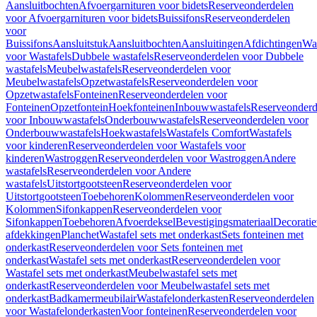
Aansluitbochten
Afvoergarnituren voor bidets
Reserveonderdelen
voor Afvoergarnituren voor bidets
Buissifons
Reserveonderdelen
voor
Buissifons
Aansluitstuk
Aansluitbochten
Aansluitingen
Afdichtingen
Was
voor Wastafels
Dubbele wastafels
Reserveonderdelen voor Dubbele
wastafels
Meubelwastafels
Reserveonderdelen voor
Meubelwastafels
Opzetwastafels
Reserveonderdelen voor
Opzetwastafels
Fonteinen
Reserveonderdelen voor
Fonteinen
Opzetfontein
Hoekfonteinen
Inbouwwastafels
Reserveonderd
voor Inbouwwastafels
Onderbouwwastafels
Reserveonderdelen voor
Onderbouwwastafels
Hoekwastafels
Wastafels Comfort
Wastafels
voor kinderen
Reserveonderdelen voor Wastafels voor
kinderen
Wastroggen
Reserveonderdelen voor Wastroggen
Andere
wastafels
Reserveonderdelen voor Andere
wastafels
Uitstortgootsteen
Reserveonderdelen voor
Uitstortgootsteen
Toebehoren
Kolommen
Reserveonderdelen voor
Kolommen
Sifonkappen
Reserveonderdelen voor
Sifonkappen
Toebehoren
Afvoerdeksel
Bevestigingsmateriaal
Decorati
afdekkingen
Planchet
Wastafel sets met onderkast
Sets fonteinen met
onderkast
Reserveonderdelen voor Sets fonteinen met
onderkast
Wastafel sets met onderkast
Reserveonderdelen voor
Wastafel sets met onderkast
Meubelwastafel sets met
onderkast
Reserveonderdelen voor Meubelwastafel sets met
onderkast
Badkamermeubilair
Wastafelonderkasten
Reserveonderdelen
voor Wastafelonderkasten
Voor fonteinen
Reserveonderdelen voor