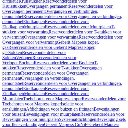
circulatie
Kruisstukken
Reserveonderdelen voor
Kruisstukken
Overgangen permanent
Reserveonderdelen voor
Overgangen permanent
Overgangen en verbindingen,
demontabel
Reserveonderdelen voor Overgangen en verbindingen,
demontabel
Eindkappen
Reserveonderdelen voor
Eindkappen
Muurplaten
Reserveonderdelen voor Muurplaten
T-
stukken voor verwarming
Reserveonderdelen voor T-stukken voor
verwarming
Overgangen voor verwarming
Reserveonderdelen voor
Overgangen voor verwarming
Geberit Mapress koper,
gas
Reserveonderdelen voor Geberit Mapress koper,
gas
Sokken
Reserveonderdelen voor
Sokken
Verlopen
Reserveonderdelen voor
Verlopen
Bochten
Reserveonderdelen voor Bochten
T-
stukken
Reserveonderdelen voor T-stukken
Overgangen
permanent
Reserveonderdelen voor Overgangen
permanent
Overgangen en verbindingen,
demontabel
Reserveonderdelen voor Overgangen en verbindingen,
demontabel
Eindkappen
Reserveonderdelen voor
Eindkappen
Muurplaten
Reserveonderdelen voor
Muurplaten
Toebehoren voor Mapress koper
Reserveonderdelen voor
Toebehoren voor Mapress koper
Isolatie voor
aansluitingen
Afdichtingen voor buizen en fittingen
Bevestigingen
voor buizen
Bevestigingen voor muurplaten
Reserveonderdelen voor
Bevestigingen voor muurplaten
Systeemafdichtingen
Bevestiging-sets
voor flensverbindingen
Geberit Mapress CuNiFe
Geberit Mapress