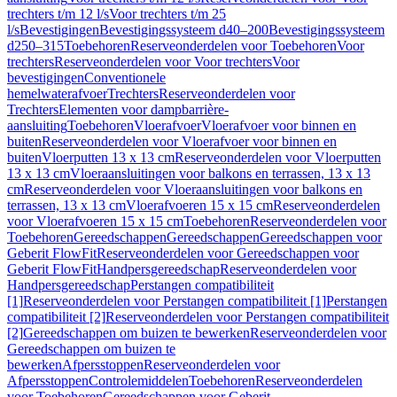
trechters t/m 12 l/s
Voor trechters t/m 25
l/s
Bevestigingen
Bevestigingssysteem d40–200
Bevestigingssysteem
d250–315
Toebehoren
Reserveonderdelen voor Toebehoren
Voor
trechters
Reserveonderdelen voor Voor trechters
Voor
bevestigingen
Conventionele
hemelwaterafvoer
Trechters
Reserveonderdelen voor
Trechters
Elementen voor dampbarrière-
aansluiting
Toebehoren
Vloerafvoer
Vloerafvoer voor binnen en
buiten
Reserveonderdelen voor Vloerafvoer voor binnen en
buiten
Vloerputten 13 x 13 cm
Reserveonderdelen voor Vloerputten
13 x 13 cm
Vloeraansluitingen voor balkons en terrassen, 13 x 13
cm
Reserveonderdelen voor Vloeraansluitingen voor balkons en
terrassen, 13 x 13 cm
Vloerafvoeren 15 x 15 cm
Reserveonderdelen
voor Vloerafvoeren 15 x 15 cm
Toebehoren
Reserveonderdelen voor
Toebehoren
Gereedschappen
Gereedschappen
Gereedschappen voor
Geberit FlowFit
Reserveonderdelen voor Gereedschappen voor
Geberit FlowFit
Handpersgereedschap
Reserveonderdelen voor
Handpersgereedschap
Perstangen compatibiliteit
[1]
Reserveonderdelen voor Perstangen compatibiliteit [1]
Perstangen
compatibiliteit [2]
Reserveonderdelen voor Perstangen compatibiliteit
[2]
Gereedschappen om buizen te bewerken
Reserveonderdelen voor
Gereedschappen om buizen te
bewerken
Afpersstoppen
Reserveonderdelen voor
Afpersstoppen
Controlemiddelen
Toebehoren
Reserveonderdelen
voor Toebehoren
Gereedschappen voor Geberit