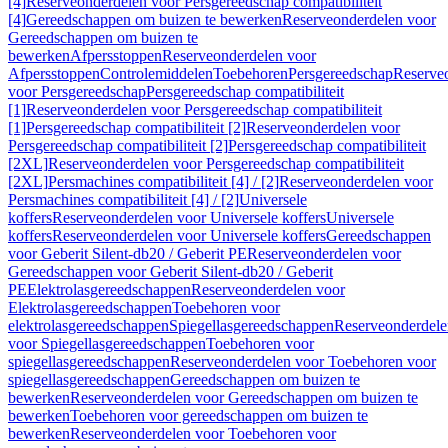
[4]
Reserveonderdelen voor Persgereedschap compatibiliteit
[4]
Gereedschappen om buizen te bewerken
Reserveonderdelen voor
Gereedschappen om buizen te
bewerken
Afpersstoppen
Reserveonderdelen voor
Afpersstoppen
Controlemiddelen
Toebehoren
Persgereedschap
Reserve
voor Persgereedschap
Persgereedschap compatibiliteit
[1]
Reserveonderdelen voor Persgereedschap compatibiliteit
[1]
Persgereedschap compatibiliteit [2]
Reserveonderdelen voor
Persgereedschap compatibiliteit [2]
Persgereedschap compatibiliteit
[2XL]
Reserveonderdelen voor Persgereedschap compatibiliteit
[2XL]
Persmachines compatibiliteit [4] / [2]
Reserveonderdelen voor
Persmachines compatibiliteit [4] / [2]
Universele
koffers
Reserveonderdelen voor Universele koffers
Universele
koffers
Reserveonderdelen voor Universele koffers
Gereedschappen
voor Geberit Silent-db20 / Geberit PE
Reserveonderdelen voor
Gereedschappen voor Geberit Silent-db20 / Geberit
PE
Elektrolasgereedschappen
Reserveonderdelen voor
Elektrolasgereedschappen
Toebehoren voor
elektrolasgereedschappen
Spiegellasgereedschappen
Reserveonderdele
voor Spiegellasgereedschappen
Toebehoren voor
spiegellasgereedschappen
Reserveonderdelen voor Toebehoren voor
spiegellasgereedschappen
Gereedschappen om buizen te
bewerken
Reserveonderdelen voor Gereedschappen om buizen te
bewerken
Toebehoren voor gereedschappen om buizen te
bewerken
Reserveonderdelen voor Toebehoren voor