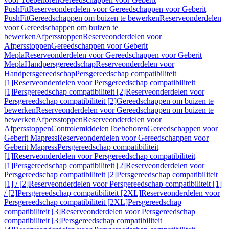
PushFit
Reserveonderdelen voor Gereedschappen voor Geberit
PushFit
Gereedschappen om buizen te bewerken
Reserveonderdelen
voor Gereedschappen om buizen te
bewerken
Afpersstoppen
Reserveonderdelen voor
Afpersstoppen
Gereedschappen voor Geberit
Mepla
Reserveonderdelen voor Gereedschappen voor Geberit
Mepla
Handpersgereedschap
Reserveonderdelen voor
Handpersgereedschap
Persgereedschap compatibiliteit
[1]
Reserveonderdelen voor Persgereedschap compatibiliteit
[1]
Persgereedschap compatibiliteit [2]
Reserveonderdelen voor
Persgereedschap compatibiliteit [2]
Gereedschappen om buizen te
bewerken
Reserveonderdelen voor Gereedschappen om buizen te
bewerken
Afpersstoppen
Reserveonderdelen voor
Afpersstoppen
Controlemiddelen
Toebehoren
Gereedschappen voor
Geberit Mapress
Reserveonderdelen voor Gereedschappen voor
Geberit Mapress
Persgereedschap compatibiliteit
[1]
Reserveonderdelen voor Persgereedschap compatibiliteit
[1]
Persgereedschap compatibiliteit [2]
Reserveonderdelen voor
Persgereedschap compatibiliteit [2]
Persgereedschap compatibiliteit
[1] / [2]
Reserveonderdelen voor Persgereedschap compatibiliteit [1]
/ [2]
Persgereedschap compatibiliteit [2XL]
Reserveonderdelen voor
Persgereedschap compatibiliteit [2XL]
Persgereedschap
compatibiliteit [3]
Reserveonderdelen voor Persgereedschap
compatibiliteit [3]
Persgereedschap compatibiliteit