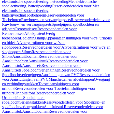
elektronische spoelactivering, netvoeding
Met elektronische
spoelactivering, batterijvoeding
Reserveonderdelen voor Met
elektronische spoelactivering,
batterijvoeding
Toebehoren
Reserveonderdelen voor
Toebehoren
Ruwbouw- en vervangingssets
Reserveonderdelen voor
Ruwbouw- en vervangingssets
Spoelpijpen, spoelbochten en
adapters
Renovatiesets
Reserveonderdelen voor
Renovatiesets
Afdekplaten
Overig
toebehoren
Bedieningshulp
Apparaataansluitingen voor wc's, urinoirs
en bidets
Afvoergarnituren voor wc's en
slophoppers
Reserveonderdelen voor Afvoergarnituren voor wc's en
slophoppers
Sifons
Reserveonderdelen voor
Sifons
Aansluitbochten
Reserveonderdelen voor
Aansluitbochten
Aansluitstuk
Reserveonderdelen voor
Aansluitstuk
Aansluitsets
Reserveonderdelen voor
Aansluitsets
Spoelbochtverlengingen
Reserveonderdelen voor
Spoelbochtverlengingen
Aansluitingen van PVC
Reserveonderdelen
voor Aansluitingen van PVC
Manchetten en afdekkappen
Overgang-
en verbindingsstukken
Toestelaansluitingen voor
urinoirs
Reserveonderdelen voor Toestelaansluitingen voor
urinoirs
Urinoirsifons
Reserveonderdelen voor
Urinoirsifons
Spoelpijp- en
spoelbochtverlengstukken
Reserveonderdelen voor Spoelpijp- en
spoelbochtverlengstukken
Aansluitstuk
Reserveonderdelen voor
Aansluitstuk
Aansluitbochten
Reserveonderdelen voor