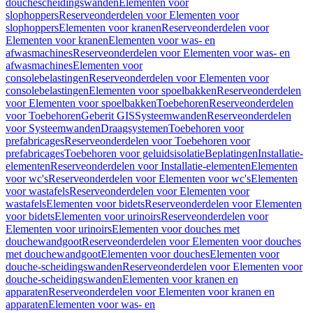
douchescheidingswanden
Elementen voor
slophoppers
Reserveonderdelen voor Elementen voor
slophoppers
Elementen voor kranen
Reserveonderdelen voor
Elementen voor kranen
Elementen voor was- en
afwasmachines
Reserveonderdelen voor Elementen voor was- en
afwasmachines
Elementen voor
consolebelastingen
Reserveonderdelen voor Elementen voor
consolebelastingen
Elementen voor spoelbakken
Reserveonderdelen
voor Elementen voor spoelbakken
Toebehoren
Reserveonderdelen
voor Toebehoren
Geberit GIS
Systeemwanden
Reserveonderdelen
voor Systeemwanden
Draagsystemen
Toebehoren voor
prefabricages
Reserveonderdelen voor Toebehoren voor
prefabricages
Toebehoren voor geluidsisolatie
Beplatingen
Installatie-
elementen
Reserveonderdelen voor Installatie-elementen
Elementen
voor wc's
Reserveonderdelen voor Elementen voor wc's
Elementen
voor wastafels
Reserveonderdelen voor Elementen voor
wastafels
Elementen voor bidets
Reserveonderdelen voor Elementen
voor bidets
Elementen voor urinoirs
Reserveonderdelen voor
Elementen voor urinoirs
Elementen voor douches met
douchewandgoot
Reserveonderdelen voor Elementen voor douches
met douchewandgoot
Elementen voor douches
Elementen voor
douche-scheidingswanden
Reserveonderdelen voor Elementen voor
douche-scheidingswanden
Elementen voor kranen en
apparaten
Reserveonderdelen voor Elementen voor kranen en
apparaten
Elementen voor was- en