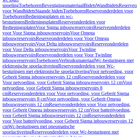
spoeling
Toebehoren
Bevestigingsmateriaal
Bidets
Wandbidets
Reserveo
voor Wandbidets
Staande bidets
Toebehoren
Reserveonderdelen voor
Toebehoren
Bedieningsplaten en wc-
besturingen
Bedieningsplaten
Reserveonderdelen voor
Bedieningsplaten
Voor Sigma inbouwreservoirs
Reserveonderdelen
voor Voor Sigma inbouwreservoirs
Voor Omega
inbouwreservoirs
Reserveonderdelen voor Voor Omega
inbouwreservoirs
Voor Delta inbouwreservoirs
Reserveonderdelen
voor Voor Delta inbouwreservoirs
Voor Twinline
inbouwreservoirs
Reserveonderdelen voor Voor Twinline
inbouwreservoirs
Toebehoren
Verbruiksmateriaal
Wc-besturingen met
elektronische spoelactivering
Reserveonderdelen voor Wc-
besturingen met elektronische spoelactivering
Voor netvoeding, voor
Geberit Sigma inbouwreservoirs 12 cm
Reserveonderdelen voor
Voor netvoeding, voor Geberit Sigma inbouwreservoirs 12 cm
Voor
netvoeding, voor Geberit Sigma inbouwreservoirs 8
cm
Reserveonderdelen voor Voor netvoeding, voor Geberit Sigma
inbouwreservoirs 8 cm
Voor netvoeding, voor Geberit Omega
inbouwreservoirs 12 cm
Reserveonderdelen voor Voor netvoeding,
voor Geberit Omega inbouwreservoirs 12 cm
Voor batterijvoeding,
voor Geberit Sigma inbouwreservoirs 12 cm
Reserveonderdelen
voor Voor batterijvoeding, voor Geberit Sigma inbouwreservoirs 12
cm
Wc-besturingen met pneumatische
spoelactivering
Reserveonderdelen voor Wc-besturingen met