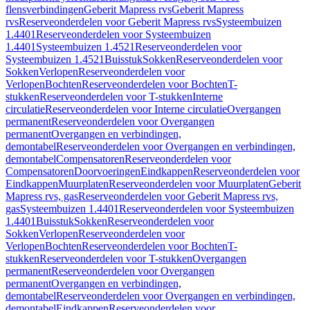
flensverbindingen
Geberit Mapress rvs
Geberit Mapress
rvs
Reserveonderdelen voor Geberit Mapress rvs
Systeembuizen
1.4401
Reserveonderdelen voor Systeembuizen
1.4401
Systeembuizen 1.4521
Reserveonderdelen voor
Systeembuizen 1.4521
Buisstuk
Sokken
Reserveonderdelen voor
Sokken
Verlopen
Reserveonderdelen voor
Verlopen
Bochten
Reserveonderdelen voor Bochten
T-
stukken
Reserveonderdelen voor T-stukken
Interne
circulatie
Reserveonderdelen voor Interne circulatie
Overgangen
permanent
Reserveonderdelen voor Overgangen
permanent
Overgangen en verbindingen,
demontabel
Reserveonderdelen voor Overgangen en verbindingen,
demontabel
Compensatoren
Reserveonderdelen voor
Compensatoren
Doorvoeringen
Eindkappen
Reserveonderdelen voor
Eindkappen
Muurplaten
Reserveonderdelen voor Muurplaten
Geberit
Mapress rvs, gas
Reserveonderdelen voor Geberit Mapress rvs,
gas
Systeembuizen 1.4401
Reserveonderdelen voor Systeembuizen
1.4401
Buisstuk
Sokken
Reserveonderdelen voor
Sokken
Verlopen
Reserveonderdelen voor
Verlopen
Bochten
Reserveonderdelen voor Bochten
T-
stukken
Reserveonderdelen voor T-stukken
Overgangen
permanent
Reserveonderdelen voor Overgangen
permanent
Overgangen en verbindingen,
demontabel
Reserveonderdelen voor Overgangen en verbindingen,
demontabel
Eindkappen
Reserveonderdelen voor