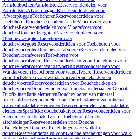
Aansluitbochten
Aansluitstuk
Reserveonderdelen voor
Aansluitstuk
Afvoerpluggen
Reserveonderdelen voor
Afvoerpluggen
Toebehoren
Reserveonderdelen voor
Toebehoren
Douches en baden
Douche
Vloerafvoer voor
douches
Reserveonderdelen voor Vloerafvoer voor
douches
Douchevloergoten
Reserveonderdelen voor
Douchevloergoten
Toebehoren voor
douchevloergoten
Reserveonderdelen voor Toebehoren voor
douchevloergoten
Douchevloerafvoeren
Reserveonderdelen voor
Douchevloerafvoeren
Toebehoren voor
douchevloerafvoeren
Reserveonderdelen voor Toebehoren voor
douchevloerafvoeren
Wandafvoeren
Reserveonderdelen voor
Wandafvoeren
Toebehoren voor wandafvoeren
Reserveonderdelen
voor Toebehoren voor wandafvoeren
Douchebakken en
douchevloeren
Reserveonderdelen voor Douchebakken en
douchevloeren
Douchevloeren van mineraalmateriaal en Geberit
Duofix installatie-elementen
Douchevloeren van mineraal
materiaal
Reserveonderdelen voor Douchevloeren van mineraal
materiaal
Installatie-elementen
Reserveonderdelen voor Installatie-
elementen
Specifieke douchebakafvoeren
Reserveonderdelen voor
Specifieke douchebakafvoeren
Toebehoren
Douche-
afscheidingen
Reserveonderdelen voor Douche-
afscheidingen
Douche-afscheidingen voor walk-in-
douche
Reserveonderdelen voor Douche-afscheidingen voor walk-
in-douche
Toebehoren
Reserveonderdelen voor