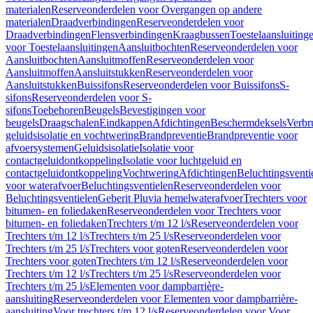
materialen
Reserveonderdelen voor Overgangen op andere
materialen
Draadverbindingen
Reserveonderdelen voor
Draadverbindingen
Flensverbindingen
Kraagbussen
Toestelaansluiting
voor Toestelaansluitingen
Aansluitbochten
Reserveonderdelen voor
Aansluitbochten
Aansluitmoffen
Reserveonderdelen voor
Aansluitmoffen
Aansluitstukken
Reserveonderdelen voor
Aansluitstukken
Buissifons
Reserveonderdelen voor Buissifons
S-
sifons
Reserveonderdelen voor S-
sifons
Toebehoren
Beugels
Bevestigingen voor
beugels
Draagschalen
Eindkappen
Afdichtingen
Beschermdeksels
Verbr
geluidsisolatie en vochtwering
Brandpreventie
Brandpreventie voor
afvoersystemen
Geluidsisolatie
Isolatie voor
contactgeluidontkoppeling
Isolatie voor luchtgeluid en
contactgeluidontkoppeling
Vochtwering
Afdichtingen
Beluchtingsventi
voor waterafvoer
Beluchtingsventielen
Reserveonderdelen voor
Beluchtingsventielen
Geberit Pluvia hemelwaterafvoer
Trechters voor
bitumen- en foliedaken
Reserveonderdelen voor Trechters voor
bitumen- en foliedaken
Trechters t/m 12 l/s
Reserveonderdelen voor
Trechters t/m 12 l/s
Trechters t/m 25 l/s
Reserveonderdelen voor
Trechters t/m 25 l/s
Trechters voor goten
Reserveonderdelen voor
Trechters voor goten
Trechters t/m 12 l/s
Reserveonderdelen voor
Trechters t/m 12 l/s
Trechters t/m 25 l/s
Reserveonderdelen voor
Trechters t/m 25 l/s
Elementen voor dampbarrière-
aansluiting
Reserveonderdelen voor Elementen voor dampbarrière-
aansluiting
Voor trechters t/m 12 l/s
Reserveonderdelen voor Voor