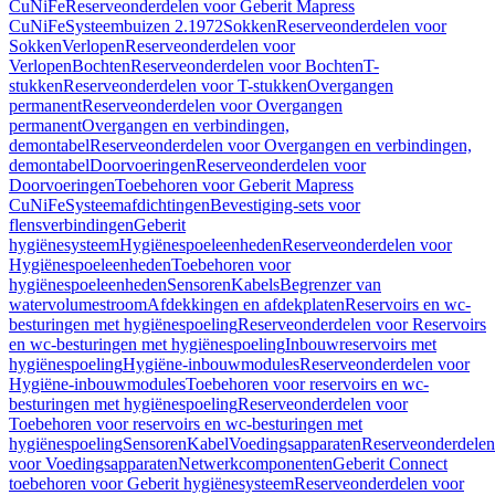
CuNiFe
Reserveonderdelen voor Geberit Mapress
CuNiFe
Systeembuizen 2.1972
Sokken
Reserveonderdelen voor
Sokken
Verlopen
Reserveonderdelen voor
Verlopen
Bochten
Reserveonderdelen voor Bochten
T-
stukken
Reserveonderdelen voor T-stukken
Overgangen
permanent
Reserveonderdelen voor Overgangen
permanent
Overgangen en verbindingen,
demontabel
Reserveonderdelen voor Overgangen en verbindingen,
demontabel
Doorvoeringen
Reserveonderdelen voor
Doorvoeringen
Toebehoren voor Geberit Mapress
CuNiFe
Systeemafdichtingen
Bevestiging-sets voor
flensverbindingen
Geberit
hygiënesysteem
Hygiënespoeleenheden
Reserveonderdelen voor
Hygiënespoeleenheden
Toebehoren voor
hygiënespoeleenheden
Sensoren
Kabels
Begrenzer van
watervolumestroom
Afdekkingen en afdekplaten
Reservoirs en wc-
besturingen met hygiënespoeling
Reserveonderdelen voor Reservoirs
en wc-besturingen met hygiënespoeling
Inbouwreservoirs met
hygiënespoeling
Hygiëne-inbouwmodules
Reserveonderdelen voor
Hygiëne-inbouwmodules
Toebehoren voor reservoirs en wc-
besturingen met hygiënespoeling
Reserveonderdelen voor
Toebehoren voor reservoirs en wc-besturingen met
hygiënespoeling
Sensoren
Kabel
Voedingsapparaten
Reserveonderdelen
voor Voedingsapparaten
Netwerkcomponenten
Geberit Connect
toebehoren voor Geberit hygiënesysteem
Reserveonderdelen voor