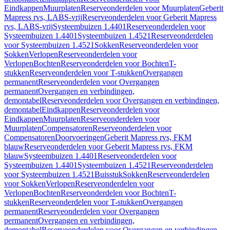
Eindkappen
Muurplaten
Reserveonderdelen voor Muurplaten
Geberit
Mapress rvs, LABS-vrij
Reserveonderdelen voor Geberit Mapress
rvs, LABS-vrij
Systeembuizen 1.4401
Reserveonderdelen voor
Systeembuizen 1.4401
Systeembuizen 1.4521
Reserveonderdelen
voor Systeembuizen 1.4521
Sokken
Reserveonderdelen voor
Sokken
Verlopen
Reserveonderdelen voor
Verlopen
Bochten
Reserveonderdelen voor Bochten
T-
stukken
Reserveonderdelen voor T-stukken
Overgangen
permanent
Reserveonderdelen voor Overgangen
permanent
Overgangen en verbindingen,
demontabel
Reserveonderdelen voor Overgangen en verbindingen,
demontabel
Eindkappen
Reserveonderdelen voor
Eindkappen
Muurplaten
Reserveonderdelen voor
Muurplaten
Compensatoren
Reserveonderdelen voor
Compensatoren
Doorvoeringen
Geberit Mapress rvs, FKM
blauw
Reserveonderdelen voor Geberit Mapress rvs, FKM
blauw
Systeembuizen 1.4401
Reserveonderdelen voor
Systeembuizen 1.4401
Systeembuizen 1.4521
Reserveonderdelen
voor Systeembuizen 1.4521
Buisstuk
Sokken
Reserveonderdelen
voor Sokken
Verlopen
Reserveonderdelen voor
Verlopen
Bochten
Reserveonderdelen voor Bochten
T-
stukken
Reserveonderdelen voor T-stukken
Overgangen
permanent
Reserveonderdelen voor Overgangen
permanent
Overgangen en verbindingen,
demontabel
Reserveonderdelen voor Overgangen en verbindingen,