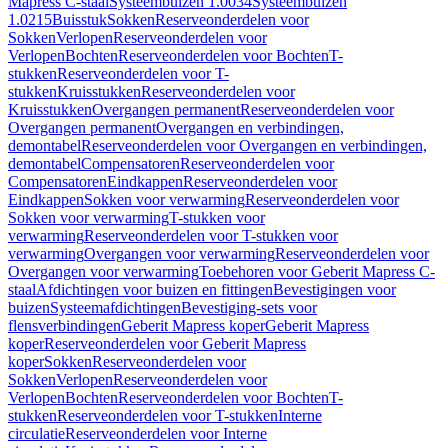
Mapress C-staal
Systeembuizen 1.0034
Systeembuizen
1.0215
Buisstuk
Sokken
Reserveonderdelen voor
Sokken
Verlopen
Reserveonderdelen voor
Verlopen
Bochten
Reserveonderdelen voor Bochten
T-
stukken
Reserveonderdelen voor T-
stukken
Kruisstukken
Reserveonderdelen voor
Kruisstukken
Overgangen permanent
Reserveonderdelen voor
Overgangen permanent
Overgangen en verbindingen,
demontabel
Reserveonderdelen voor Overgangen en verbindingen,
demontabel
Compensatoren
Reserveonderdelen voor
Compensatoren
Eindkappen
Reserveonderdelen voor
Eindkappen
Sokken voor verwarming
Reserveonderdelen voor
Sokken voor verwarming
T-stukken voor
verwarming
Reserveonderdelen voor T-stukken voor
verwarming
Overgangen voor verwarming
Reserveonderdelen voor
Overgangen voor verwarming
Toebehoren voor Geberit Mapress C-
staal
Afdichtingen voor buizen en fittingen
Bevestigingen voor
buizen
Systeemafdichtingen
Bevestiging-sets voor
flensverbindingen
Geberit Mapress koper
Geberit Mapress
koper
Reserveonderdelen voor Geberit Mapress
koper
Sokken
Reserveonderdelen voor
Sokken
Verlopen
Reserveonderdelen voor
Verlopen
Bochten
Reserveonderdelen voor Bochten
T-
stukken
Reserveonderdelen voor T-stukken
Interne
circulatie
Reserveonderdelen voor Interne