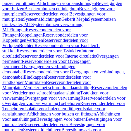
buizen en fittingen
Afdichtingen voor aansluitingen
Bevestigingen
voor buizen
Beschermbuizen en inleghulp
Bevestigingen voor
muurplaten
Reserveonderdelen voor Bevestigingen voor
muurplaten
Systeemafdichtingen
Geberit Mepla
Systeembuizen
drinkwater, ML
Systeembuizen verwarming,
ML
Fittingen
Reserveonderdelen voor
Fittingen
Koppelingen
Reserveonderdelen voor
Koppelingen
Verlopen
Reserveonderdelen voor
Verlopen
Bochten
Reserveonderdelen voor Bochten
T-
stukken
Reserveonderdelen voor T-stukken
Interne
circulatie
Reserveonderdelen voor Interne circulatie
Overgangen
permanent
Reserveonderdelen voor Overgangen
permanent
Overgangen en verbindingen,
demontabel
Reserveonderdelen voor Overgangen en verbindingen,
demontabel
Eindkappen
Reserveonderdelen voor
Eindkappen
Muurplaten
Reserveonderdelen voor
Muurplaten
Verdeler met schroefdraadaansluiting
Reserveonderdelen
voor Verdeler met schroefdraadaansluiting
T-stukken voor
verwarming
Overgangen voor verwarming
Reserveonderdelen voor
Overgangen voor verwarming
Toebehoren
Reserveonderdelen voor
Toebehoren
Isolatie voor buizen en fittingen
Isolatie voor
aansluitingen
Afdichtingen voor buizen en fittingen
Afdichtingen
voor aansluitingen
Bevestigingen voor buizen
Bevestigingen voor
muurplaten
Reserveonderdelen voor Bevestigingen voor
muurplaten
Systeemafdichtingen
Bevestiging-sets voor