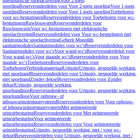
pneumatische spoelactivering
Voor 2-toets
spoeling
Reserveonderdelen voor Voor 2-toets spoeling
Voor 1-toets
spoeling
Reserveonderdelen voor Voor 1-toets spoeling
Toebehoren
voor wc-besturingen
Reserveonderdelen voor Toebehoren voor wc-
besturingen
Ruwbouwsets
Reserveonderdelen voor
Ruwbouwsets
Voor wc-besturingen met elektronische
spoelactivering
Reserveonderdelen voor Voor wc-besturingen met
elektronische spoelactivering
Geberit Monolith
sanitairmodules
Sanitairmodules voor wc's
Reserveonderdelen voor
Sanitairmodules voor wc's
Voor wand-wc's
Reserveonderdelen voor
Voor wand-wc's
Voor staande wc's
Reserveonderdelen voor Voor
staande wc's
Toebehoren
Reserveonderdelen voor
Toebehoren
Verbruiksmateriaal
Urinoirs
Urinoirs, gespoelde werking,
met spoelrand
Reserveonderdelen voor Urinoirs, gespoelde werking,
met spoelrand
Zonder deksel
Reserveonderdelen voor Zonder
deksel
Urinoirs, gespoelde werking,
spoelrandloos
Reserveonderdelen voor Urinoirs, gespoelde werking,
spoelrandloos
Voor opbouw- of
inbouwurinoirstuursysteem
Reserveonderdelen voor Voor opbouw-
of inbouwurinoirstuursysteem
Met geïntegreerde
urinoirbesturing
Reserveonderdelen voor Met geïntegreerde
urinoirbesturing
Voor geïntegreerde
urinoirbesturing
Reserveonderdelen voor Voor geïntegreerde
urinoirbesturing
Urinoirs, gespoelde werking, met / voor wc-
deksel
Reserveonderdelen voor Urinoirs, gespoelde werking, met /