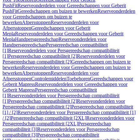
PushFit
Reserveonderdelen voor Gereedschappen voor Geberit
PushFit
Gereedschappen om buizen te bewerken
Reserveonderdelen
voor Gereedschappen om buizen te
bewerken
Afpersstoppen
Reserveonderdelen voor
Afpersstoppen
Gereedschappen voor Geberit
Mepla
Reserveonderdelen voor Gereedschappen voor Geberit
Mepla
Handpersgereedschap
Reserveonderdelen voor
Handpersgereedschap
Persgereedschap compatibiliteit
[1]
Reserveonderdelen voor Persgereedschap compatibiliteit
[1]
Persgereedschap compatibiliteit [2]
Reserveonderdelen voor
Persgereedschap compatibiliteit [2]
Gereedschappen om buizen te
bewerken
Reserveonderdelen voor Gereedschappen om buizen te
bewerken
Afpersstoppen
Reserveonderdelen voor
Afpersstoppen
Controlemiddelen
Toebehoren
Gereedschappen voor
Geberit Mapress
Reserveonderdelen voor Gereedschappen voor
Geberit Mapress
Persgereedschap compatibiliteit
[1]
Reserveonderdelen voor Persgereedschap compatibiliteit
[1]
Persgereedschap compatibiliteit [2]
Reserveonderdelen voor
Persgereedschap compatibiliteit [2]
Persgereedschap compatibiliteit
[1] / [2]
Reserveonderdelen voor Persgereedschap compatibiliteit [1]
/ [2]
Persgereedschap compatibiliteit [2XL]
Reserveonderdelen voor
Persgereedschap compatibiliteit [2XL]
Persgereedschap
compatibiliteit [3]
Reserveonderdelen voor Persgereedschap
compatibiliteit [3]
Persgereedschap compatibiliteit