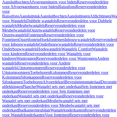
Aansluitbochten
Afvoergarnituren voor bidets
Reserveonderdelen
voor Afvoergarnituren voor bidets
Buissifons
Reserveonderdelen
voor
Buissifons
Aansluitstuk
Aansluitbochten
Aansluitingen
Afdichtingen
Was
voor Wastafels
Dubbele wastafels
Reserveonderdelen voor Dubbele
wastafels
Meubelwastafels
Reserveonderdelen voor
Meubelwastafels
Opzetwastafels
Reserveonderdelen voor
Opzetwastafels
Fonteinen
Reserveonderdelen voor
Fonteinen
Opzetfontein
Hoekfonteinen
Inbouwwastafels
Reserveonderd
voor Inbouwwastafels
Onderbouwwastafels
Reserveonderdelen voor
Onderbouwwastafels
Hoekwastafels
Wastafels Comfort
Wastafels
voor kinderen
Reserveonderdelen voor Wastafels voor
kinderen
Wastroggen
Reserveonderdelen voor Wastroggen
Andere
wastafels
Reserveonderdelen voor Andere
wastafels
Uitstortgootsteen
Reserveonderdelen voor
Uitstortgootsteen
Toebehoren
Kolommen
Reserveonderdelen voor
Kolommen
Sifonkappen
Reserveonderdelen voor
Sifonkappen
Toebehoren
Afvoerdeksel
Bevestigingsmateriaal
Decorati
afdekkingen
Planchet
Wastafel sets met onderkast
Sets fonteinen met
onderkast
Reserveonderdelen voor Sets fonteinen met
onderkast
Wastafel sets met onderkast
Reserveonderdelen voor
Wastafel sets met onderkast
Meubelwastafel sets met
onderkast
Reserveonderdelen voor Meubelwastafel sets met
onderkast
Badkamermeubilair
Wastafelonderkasten
Reserveonderdelen
voor Wastafelonderkasten
Voor fonteinen
Reserveonderdelen voor