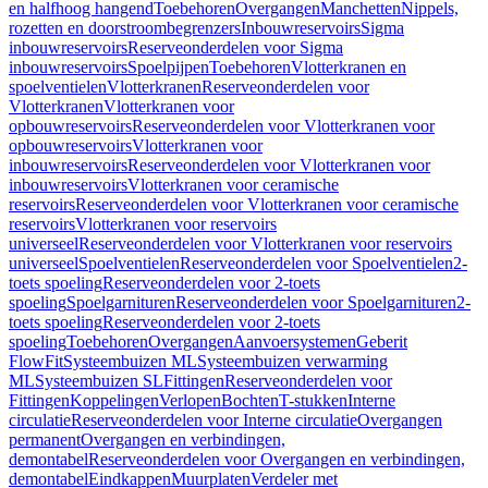
en halfhoog hangend
Toebehoren
Overgangen
Manchetten
Nippels,
rozetten en doorstroombegrenzers
Inbouwreservoirs
Sigma
inbouwreservoirs
Reserveonderdelen voor Sigma
inbouwreservoirs
Spoelpijpen
Toebehoren
Vlotterkranen en
spoelventielen
Vlotterkranen
Reserveonderdelen voor
Vlotterkranen
Vlotterkranen voor
opbouwreservoirs
Reserveonderdelen voor Vlotterkranen voor
opbouwreservoirs
Vlotterkranen voor
inbouwreservoirs
Reserveonderdelen voor Vlotterkranen voor
inbouwreservoirs
Vlotterkranen voor ceramische
reservoirs
Reserveonderdelen voor Vlotterkranen voor ceramische
reservoirs
Vlotterkranen voor reservoirs
universeel
Reserveonderdelen voor Vlotterkranen voor reservoirs
universeel
Spoelventielen
Reserveonderdelen voor Spoelventielen
2-
toets spoeling
Reserveonderdelen voor 2-toets
spoeling
Spoelgarnituren
Reserveonderdelen voor Spoelgarnituren
2-
toets spoeling
Reserveonderdelen voor 2-toets
spoeling
Toebehoren
Overgangen
Aanvoersystemen
Geberit
FlowFit
Systeembuizen ML
Systeembuizen verwarming
ML
Systeembuizen SL
Fittingen
Reserveonderdelen voor
Fittingen
Koppelingen
Verlopen
Bochten
T-stukken
Interne
circulatie
Reserveonderdelen voor Interne circulatie
Overgangen
permanent
Overgangen en verbindingen,
demontabel
Reserveonderdelen voor Overgangen en verbindingen,
demontabel
Eindkappen
Muurplaten
Verdeler met