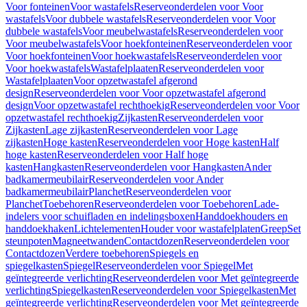
Voor fonteinen
Voor wastafels
Reserveonderdelen voor Voor
wastafels
Voor dubbele wastafels
Reserveonderdelen voor Voor
dubbele wastafels
Voor meubelwastafels
Reserveonderdelen voor
Voor meubelwastafels
Voor hoekfonteinen
Reserveonderdelen voor
Voor hoekfonteinen
Voor hoekwastafels
Reserveonderdelen voor
Voor hoekwastafels
Wastafelplaaten
Reserveonderdelen voor
Wastafelplaaten
Voor opzetwastafel afgerond
design
Reserveonderdelen voor Voor opzetwastafel afgerond
design
Voor opzetwastafel rechthoekig
Reserveonderdelen voor Voor
opzetwastafel rechthoekig
Zijkasten
Reserveonderdelen voor
Zijkasten
Lage zijkasten
Reserveonderdelen voor Lage
zijkasten
Hoge kasten
Reserveonderdelen voor Hoge kasten
Half
hoge kasten
Reserveonderdelen voor Half hoge
kasten
Hangkasten
Reserveonderdelen voor Hangkasten
Ander
badkamermeubilair
Reserveonderdelen voor Ander
badkamermeubilair
Planchet
Reserveonderdelen voor
Planchet
Toebehoren
Reserveonderdelen voor Toebehoren
Lade-
indelers voor schuifladen en indelingsboxen
Handdoekhouders en
handdoekhaken
Lichtelementen
Houder voor wastafelplaten
Greep
Set
steunpoten
Magneetwanden
Contactdozen
Reserveonderdelen voor
Contactdozen
Verdere toebehoren
Spiegels en
spiegelkasten
Spiegel
Reserveonderdelen voor Spiegel
Met
geïntegreerde verlichting
Reserveonderdelen voor Met geïntegreerde
verlichting
Spiegelkasten
Reserveonderdelen voor Spiegelkasten
Met
geïntegreerde verlichting
Reserveonderdelen voor Met geïntegreerde