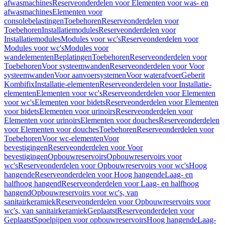
afwasmachines
Reserveonderdelen voor Elementen voor was- en
afwasmachines
Elementen voor
consolebelastingen
Toebehoren
Reserveonderdelen voor
Toebehoren
Installatiemodules
Reserveonderdelen voor
Installatiemodules
Modules voor wc's
Reserveonderdelen voor
Modules voor wc's
Modules voor
wandelementen
Beplatingen
Toebehoren
Reserveonderdelen voor
Toebehoren
Voor systeemwanden
Reserveonderdelen voor Voor
systeemwanden
Voor aanvoersystemen
Voor waterafvoer
Geberit
Kombifix
Installatie-elementen
Reserveonderdelen voor Installatie-
elementen
Elementen voor wc's
Reserveonderdelen voor Elementen
voor wc's
Elementen voor bidets
Reserveonderdelen voor Elementen
voor bidets
Elementen voor urinoirs
Reserveonderdelen voor
Elementen voor urinoirs
Elementen voor douches
Reserveonderdelen
voor Elementen voor douches
Toebehoren
Reserveonderdelen voor
Toebehoren
Voor wc-elementen
Voor
bevestigingen
Reserveonderdelen voor Voor
bevestigingen
Opbouwreservoirs
Opbouwreservoirs voor
wc's
Reserveonderdelen voor Opbouwreservoirs voor wc's
Hoog
hangende
Reserveonderdelen voor Hoog hangende
Laag- en
halfhoog hangend
Reserveonderdelen voor Laag- en halfhoog
hangend
Opbouwreservoirs voor wc's, van
sanitairkeramiek
Reserveonderdelen voor Opbouwreservoirs voor
wc's, van sanitairkeramiek
Geplaatst
Reserveonderdelen voor
Geplaatst
Spoelpijpen voor opbouwreservoirs
Hoog hangende
Laag-