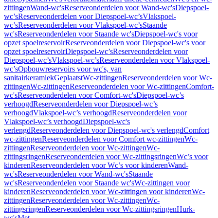
zittingen
Wand-wc's
Reserveonderdelen voor Wand-wc's
Diepspoel-
wc’s
Reserveonderdelen voor Diepspoel-wc’s
Vlakspoel-
wc’s
Reserveonderdelen voor Vlakspoel-wc’s
Staande
wc's
Reserveonderdelen voor Staande wc's
Diepspoel-wc's voor
opzet spoelreservoir
Reserveonderdelen voor Diepspoel-wc's voor
opzet spoelreservoir
Diepspoel-wc’s
Reserveonderdelen voor
Diepspoel-wc’s
Vlakspoel-wc’s
Reserveonderdelen voor Vlakspoel-
wc’s
Opbouwreservoirs voor wc's, van
sanitairkeramiek
Geplaatst
Wc-zittingen
Reserveonderdelen voor Wc-
zittingen
Wc-zittingen
Reserveonderdelen voor Wc-zittingen
Comfort-
wc's
Reserveonderdelen voor Comfort-wc's
Diepspoel-wc’s
verhoogd
Reserveonderdelen voor Diepspoel-wc’s
verhoogd
Vlakspoel-wc’s verhoogd
Reserveonderdelen voor
Vlakspoel-wc’s verhoogd
Diepspoel-wc's
verlengd
Reserveonderdelen voor Diepspoel-wc's verlengd
Comfort
wc-zittingen
Reserveonderdelen voor Comfort wc-zittingen
Wc-
zittingen
Reserveonderdelen voor Wc-zittingen
Wc-
zittingsringen
Reserveonderdelen voor Wc-zittingsringen
Wc’s voor
kinderen
Reserveonderdelen voor Wc’s voor kinderen
Wand-
wc's
Reserveonderdelen voor Wand-wc's
Staande
wc's
Reserveonderdelen voor Staande wc's
Wc-zittingen voor
kinderen
Reserveonderdelen voor Wc-zittingen voor kinderen
Wc-
zittingen
Reserveonderdelen voor Wc-zittingen
Wc-
zittingsringen
Reserveonderdelen voor Wc-zittingsringen
Hurk-
wc's
Met