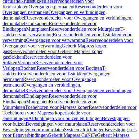
circulatie
Kruisstukken
Reserveonderdelen voor
Kruisstukken
Overgangen permanent
Reserveonderdelen voor
Overgangen permanent
Overgangen en verbindingen,
demontabel
Reserveonderdelen voor Overgangen en verbindingen,
demontabel
Eindkappen
Reserveonderdelen voor
Eindkappen
Muurplaten
Reserveonderdelen voor Muurplaten
T-
stukken voor verwarming
Reserveonderdelen voor T-stukken voor
verwarming
Overgangen voor verwarming
Reserveonderdelen voor
Overgangen voor verwarming
Geberit Mapress koper,
gas
Reserveonderdelen voor Geberit Mapress koper,
gas
Sokken
Reserveonderdelen voor
Sokken
Verlopen
Reserveonderdelen voor
Verlopen
Bochten
Reserveonderdelen voor Bochten
T-
stukken
Reserveonderdelen voor T-stukken
Overgangen
permanent
Reserveonderdelen voor Overgangen
permanent
Overgangen en verbindingen,
demontabel
Reserveonderdelen voor Overgangen en verbindingen,
demontabel
Eindkappen
Reserveonderdelen voor
Eindkappen
Muurplaten
Reserveonderdelen voor
Muurplaten
Toebehoren voor Mapress koper
Reserveonderdelen voor
Toebehoren voor Mapress koper
Isolatie voor
aansluitingen
Afdichtingen voor buizen en fittingen
Bevestigingen
voor buizen
Bevestigingen voor muurplaten
Reserveonderdelen voor
Bevestigingen voor muurplaten
Systeemafdichtingen
Bevestiging-sets
voor flensverbindingen
Geberit Mapress CuNiFe
Geberit Mapress