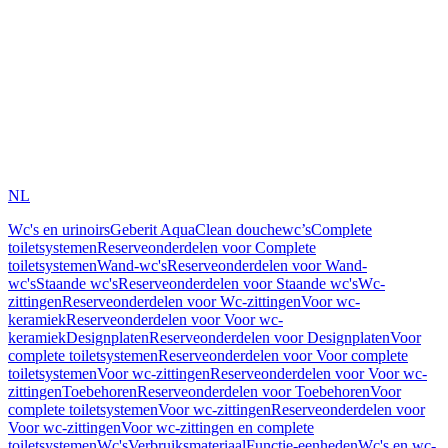
NL
Wc's en urinoirs
Geberit AquaClean douchewc’s
Complete
toiletsystemen
Reserveonderdelen voor Complete
toiletsystemen
Wand-wc's
Reserveonderdelen voor Wand-
wc's
Staande wc's
Reserveonderdelen voor Staande wc's
Wc-
zittingen
Reserveonderdelen voor Wc-zittingen
Voor wc-
keramiek
Reserveonderdelen voor Voor wc-
keramiek
Designplaten
Reserveonderdelen voor Designplaten
Voor
complete toiletsystemen
Reserveonderdelen voor Voor complete
toiletsystemen
Voor wc-zittingen
Reserveonderdelen voor Voor wc-
zittingen
Toebehoren
Reserveonderdelen voor Toebehoren
Voor
complete toiletsystemen
Voor wc-zittingen
Reserveonderdelen voor
Voor wc-zittingen
Voor wc-zittingen en complete
toiletsystemen
Wc's
Verbruiksmateriaal
Functie-eenheden
Wc's en wc-