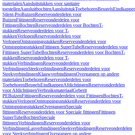
materialen
Aansluitstukken voor sanitaire
toestellen
Aansluitbochten
Aansluitstuk
Toebehoren
Beugels
Eindkappe
Silent-Pro
Buizen
Reserveonderdelen voor
Buizen
Fittingen
Reserveonderdelen voor
Fittingen
Bochten
Reserveonderdelen voor Bochten
T-
stukken
Reserveonderdelen voor T-
stukken
Verlopen
Reserveonderdelen voor
Verlopen
Ontstoppingsstukken
Reserveonderdelen voor
Ontstoppingsstukken
Fittingen SuperTube
Reserveonderdelen voor
Fittingen SuperTube
Bochten
Reserveonderdelen voor Bochten
T-
stukken
Reserveonderdelen voor T-
stukken
Verbindingen
Reserveonderdelen voor
Verbindingen
Steekverbindingen
Reserveonderdelen voor
Steekverbindingen
Klauwverbindingen
Overgangen op andere
materialen
Toebehoren
Reserveonderdelen voor
Toebehoren
Beugels
Eindkappen
Afdichtingen
Reserveonderdelen
voor Afdichtingen
Verbruiksmateriaal
Geberit
PE
Buizen
Fittingen
Reserveonderdelen voor Fittingen
Bochten
T-
stukken
Verlopen
Ontstoppingsstukken
Reserveonderdelen voor
Ontstoppingsstukken
Overgangen
Speciale
fittingen
Reserveonderdelen voor Speciale fittingen
Fittingen
SuperTube
Bochten
Speciale
fittingen
Verbindingen
Reserveonderdelen voor
Verbindingen
Lasverbindingen
Steekverbindingen
Reserveonderdelen
voor Steekverbindingen
Overgangen op andere