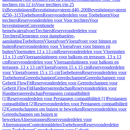
trechters t/m 12 l/s
Voor trechters t/m 25
l/s
Bevestigingen
Bevestigingssysteem d40–200
Bevestigingssysteem
d250–315
Toebehoren
Reserveonderdelen voor Toebehoren
Voor
trechters
Reserveonderdelen voor Voor trechters
Voor
bevestigingen
Conventionele
hemelwaterafvoer
Trechters
Reserveonderdelen voor
Trechters
Elementen voor dampbarrière-
aansluiting
Toebehoren
Vloerafvoer
Vloerafvoer voor binnen en
buiten
Reserveonderdelen voor Vloerafvoer voor binnen en
buiten
Vloerputten 13 x 13 cm
Reserveonderdelen voor Vloerputten
13 x 13 cm
Vloeraansluitingen voor balkons en terrassen, 13 x 13
cm
Reserveonderdelen voor Vloeraansluitingen voor balkons en
terrassen, 13 x 13 cm
Vloerafvoeren 15 x 15 cm
Reserveonderdelen
voor Vloerafvoeren 15 x 15 cm
Toebehoren
Reserveonderdelen voor
Toebehoren
Gereedschappen
Gereedschappen
Gereedschappen voor
Geberit FlowFit
Reserveonderdelen voor Gereedschappen voor
Geberit FlowFit
Handpersgereedschap
Reserveonderdelen voor
Handpersgereedschap
Perstangen compatibiliteit
[1]
Reserveonderdelen voor Perstangen compatibiliteit [1]
Perstangen
compatibiliteit [2]
Reserveonderdelen voor Perstangen compatibiliteit
[2]
Gereedschappen om buizen te bewerken
Reserveonderdelen voor
Gereedschappen om buizen te
bewerken
Afpersstoppen
Reserveonderdelen voor
Afpersstoppen
Controlemiddelen
Toebehoren
Reserveonderdelen
voor Toebehoren
Gereedschappen voor Geberit