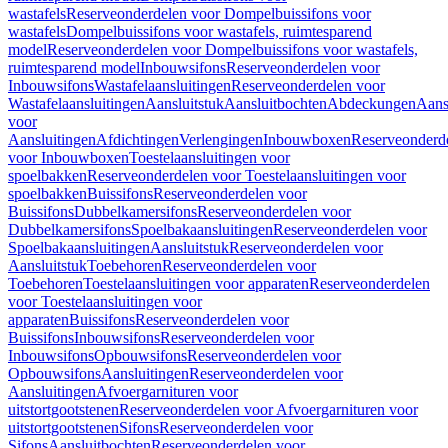
wastafels
Reserveonderdelen voor Dompelbuissifons voor
wastafels
Dompelbuissifons voor wastafels, ruimtesparend
model
Reserveonderdelen voor Dompelbuissifons voor wastafels,
ruimtesparend model
Inbouwsifons
Reserveonderdelen voor
Inbouwsifons
Wastafelaansluitingen
Reserveonderdelen voor
Wastafelaansluitingen
Aansluitstuk
Aansluitbochten
Abdeckungen
Aans
voor
Aansluitingen
Afdichtingen
Verlengingen
Inbouwboxen
Reserveonderd
voor Inbouwboxen
Toestelaansluitingen voor
spoelbakken
Reserveonderdelen voor Toestelaansluitingen voor
spoelbakken
Buissifons
Reserveonderdelen voor
Buissifons
Dubbelkamersifons
Reserveonderdelen voor
Dubbelkamersifons
Spoelbakaansluitingen
Reserveonderdelen voor
Spoelbakaansluitingen
Aansluitstuk
Reserveonderdelen voor
Aansluitstuk
Toebehoren
Reserveonderdelen voor
Toebehoren
Toestelaansluitingen voor apparaten
Reserveonderdelen
voor Toestelaansluitingen voor
apparaten
Buissifons
Reserveonderdelen voor
Buissifons
Inbouwsifons
Reserveonderdelen voor
Inbouwsifons
Opbouwsifons
Reserveonderdelen voor
Opbouwsifons
Aansluitingen
Reserveonderdelen voor
Aansluitingen
Afvoergarnituren voor
uitstortgootstenen
Reserveonderdelen voor Afvoergarnituren voor
uitstortgootstenen
Sifons
Reserveonderdelen voor
Sifons
Aansluitbochten
Reserveonderdelen voor