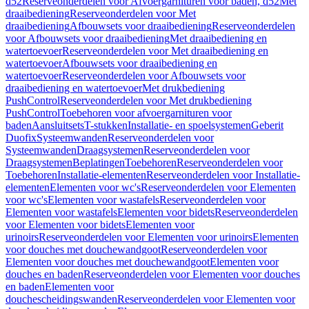
d52
Reserveonderdelen voor Afvoergarnituren voor baden, d52
Met
draaibediening
Reserveonderdelen voor Met
draaibediening
Afbouwsets voor draaibediening
Reserveonderdelen
voor Afbouwsets voor draaibediening
Met draaibediening en
watertoevoer
Reserveonderdelen voor Met draaibediening en
watertoevoer
Afbouwsets voor draaibediening en
watertoevoer
Reserveonderdelen voor Afbouwsets voor
draaibediening en watertoevoer
Met drukbediening
PushControl
Reserveonderdelen voor Met drukbediening
PushControl
Toebehoren voor afvoergarnituren voor
baden
Aansluitsets
T-stukken
Installatie- en spoelsystemen
Geberit
Duofix
Systeemwanden
Reserveonderdelen voor
Systeemwanden
Draagsystemen
Reserveonderdelen voor
Draagsystemen
Beplatingen
Toebehoren
Reserveonderdelen voor
Toebehoren
Installatie-elementen
Reserveonderdelen voor Installatie-
elementen
Elementen voor wc's
Reserveonderdelen voor Elementen
voor wc's
Elementen voor wastafels
Reserveonderdelen voor
Elementen voor wastafels
Elementen voor bidets
Reserveonderdelen
voor Elementen voor bidets
Elementen voor
urinoirs
Reserveonderdelen voor Elementen voor urinoirs
Elementen
voor douches met douchewandgoot
Reserveonderdelen voor
Elementen voor douches met douchewandgoot
Elementen voor
douches en baden
Reserveonderdelen voor Elementen voor douches
en baden
Elementen voor
douchescheidingswanden
Reserveonderdelen voor Elementen voor