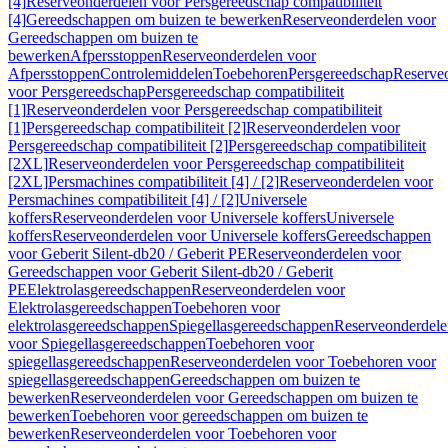
[4]
Reserveonderdelen voor Persgereedschap compatibiliteit
[4]
Gereedschappen om buizen te bewerken
Reserveonderdelen voor
Gereedschappen om buizen te
bewerken
Afpersstoppen
Reserveonderdelen voor
Afpersstoppen
Controlemiddelen
Toebehoren
Persgereedschap
Reserve
voor Persgereedschap
Persgereedschap compatibiliteit
[1]
Reserveonderdelen voor Persgereedschap compatibiliteit
[1]
Persgereedschap compatibiliteit [2]
Reserveonderdelen voor
Persgereedschap compatibiliteit [2]
Persgereedschap compatibiliteit
[2XL]
Reserveonderdelen voor Persgereedschap compatibiliteit
[2XL]
Persmachines compatibiliteit [4] / [2]
Reserveonderdelen voor
Persmachines compatibiliteit [4] / [2]
Universele
koffers
Reserveonderdelen voor Universele koffers
Universele
koffers
Reserveonderdelen voor Universele koffers
Gereedschappen
voor Geberit Silent-db20 / Geberit PE
Reserveonderdelen voor
Gereedschappen voor Geberit Silent-db20 / Geberit
PE
Elektrolasgereedschappen
Reserveonderdelen voor
Elektrolasgereedschappen
Toebehoren voor
elektrolasgereedschappen
Spiegellasgereedschappen
Reserveonderdele
voor Spiegellasgereedschappen
Toebehoren voor
spiegellasgereedschappen
Reserveonderdelen voor Toebehoren voor
spiegellasgereedschappen
Gereedschappen om buizen te
bewerken
Reserveonderdelen voor Gereedschappen om buizen te
bewerken
Toebehoren voor gereedschappen om buizen te
bewerken
Reserveonderdelen voor Toebehoren voor