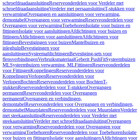
schroefdraadaansluiting
Reserveonderdelen voor Verdeler met
schroefdraadaansluiting
Verdeler met persaansluiting
T-stukken voor
verwarming
Overgangen en aansluitingen voor verwarming,
demontabel
Overgangen voor verwarming
Reserveonderdelen voor
Overgangen voor verwarming
Toebehoren
Isolatie voor buizen en
fittingen
Isolatie voor aansluitingen
Afdichtingen voor buizen en
fittingen
Afdichtingen voor aansluitingen
Afdichtingen voor
fittingen
Bevestigingen voor buizen
Mantelbuizen en
inleghulp
Bevestigingen voor
aansluitingen
Systeemafdichtingen
Bevestiging-sets voor
flensverbindingen
Verbruiksmateriaal
Geberit PushFit
Systeembuizen
ML
Systeembuizen verwarming, ML
Fittingen
Reserveonderdelen
voor Fittingen
Koppelingen
Reserveonderdelen voor
Koppelingen
Verlopen
Reserveonderdelen voor
Verlopen
Bochten
Reserveonderdelen voor Bochten
T-
stukken
Reserveonderdelen voor T-stukken
Overgangen
permanent
Reserveonderdelen voor Overgangen
permanent
Overgangen en verbindingen,
demontabel
Reserveonderdelen voor Overgangen en verbindingen,
demontabel
Muurplaten
Reserveonderdelen voor Muurplaten
Verdeler
met steekaansluiting
Reserveonderdelen voor Verdeler met
steekaansluiting
Verdeler met schroefdraadaansluiting
Overgangen
voor verwarming
Reserveonderdelen voor Overgangen voor
verwarming
Toebehoren
Reserveonderdelen voor Toebehoren
Isolatie
voor buizen en fittingen
Isolatie voor aansluitingen
Afdichtingen voor