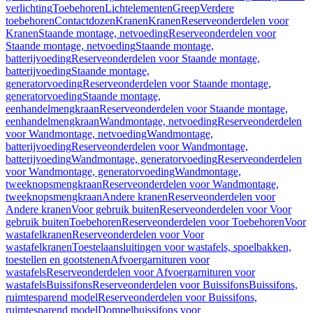
verlichting
Toebehoren
Lichtelementen
Greep
Verdere
toebehoren
Contactdozen
Kranen
Kranen
Reserveonderdelen voor
Kranen
Staande montage, netvoeding
Reserveonderdelen voor
Staande montage, netvoeding
Staande montage,
batterijvoeding
Reserveonderdelen voor Staande montage,
batterijvoeding
Staande montage,
generatorvoeding
Reserveonderdelen voor Staande montage,
generatorvoeding
Staande montage,
eenhandelmengkraan
Reserveonderdelen voor Staande montage,
eenhandelmengkraan
Wandmontage, netvoeding
Reserveonderdelen
voor Wandmontage, netvoeding
Wandmontage,
batterijvoeding
Reserveonderdelen voor Wandmontage,
batterijvoeding
Wandmontage, generatorvoeding
Reserveonderdelen
voor Wandmontage, generatorvoeding
Wandmontage,
tweeknopsmengkraan
Reserveonderdelen voor Wandmontage,
tweeknopsmengkraan
Andere kranen
Reserveonderdelen voor
Andere kranen
Voor gebruik buiten
Reserveonderdelen voor Voor
gebruik buiten
Toebehoren
Reserveonderdelen voor Toebehoren
Voor
wastafelkranen
Reserveonderdelen voor Voor
wastafelkranen
Toestelaansluitingen voor wastafels, spoelbakken,
toestellen en gootstenen
Afvoergarnituren voor
wastafels
Reserveonderdelen voor Afvoergarnituren voor
wastafels
Buissifons
Reserveonderdelen voor Buissifons
Buissifons,
ruimtesparend model
Reserveonderdelen voor Buissifons,
ruimtesparend model
Dompelbuissifons voor