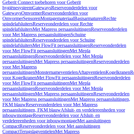
Geberit Connect toebehoren voor Geberit
hygiënesysteem
Gateways
Reserveonderdelen voor
Gateways
Omvormer
Reserveonderdelen voor
Omvormer
Sensoren
Montagemateriaal
Basisarmaturen
Rechte
spindelafsluiters
Reserveonderdelen voor Rechte
spindelafsluiters
Met Mapress persaansluitingen
Reserveonderdelen
voor Met Mapress persaansluitingen
Schuine
spindelafsluiters
Reserveonderdelen voor Schuine
spindelafsluiters
Met FlowFit persaansluitingen
Reserveonderdelen
voor Met FlowFit persaansluitingen
Met Mepla
persaansluitingen
Reserveonderdelen voor Met Mepla
persaansluitingen
Met Mapress persaansluitingen
Reserveonderdelen
voor Met Mapress
persaansluitingen
Monsternameventielen
Aftapventielen
Kogelkranen
R
voor Kogelkranen
Met FlowFit persaansluitingen
Reserveonderdelen
voor Met FlowFit persaansluitingen
Met Mepla
persaansluitingen
Reserveonderdelen voor Met Mepla
persaansluitingen
Met Mapress persaansluitingen
Reserveonderdelen
voor Met Mapress persaansluitingen
Met Mapress persaansluitingen,
FKM blauw
Reserveonderdelen voor Met Mapress
persaansluitingen, FKM blauw
Afsluit- en verdelereenheden voor
inbouwmontage
Reserveonderdelen voor Afsluit- en
verdelereenheden voor inbouwmontage
Met aansluitingen
Compact
Reserveonderdelen voor Met aansluitingen
Compact
Terugslagventielen
Met Mapress