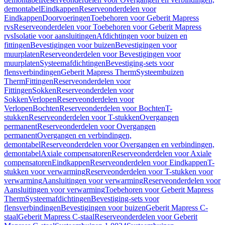
demontabel
Eindkappen
Reserveonderdelen voor
Eindkappen
Doorvoeringen
Toebehoren voor Geberit Mapress
rvs
Reserveonderdelen voor Toebehoren voor Geberit Mapress
rvs
Isolatie voor aansluitingen
Afdichtingen voor buizen en
fittingen
Bevestigingen voor buizen
Bevestigingen voor
muurplaten
Reserveonderdelen voor Bevestigingen voor
muurplaten
Systeemafdichtingen
Bevestiging-sets voor
flensverbindingen
Geberit Mapress Therm
Systeembuizen
Therm
Fittingen
Reserveonderdelen voor
Fittingen
Sokken
Reserveonderdelen voor
Sokken
Verlopen
Reserveonderdelen voor
Verlopen
Bochten
Reserveonderdelen voor Bochten
T-
stukken
Reserveonderdelen voor T-stukken
Overgangen
permanent
Reserveonderdelen voor Overgangen
permanent
Overgangen en verbindingen,
demontabel
Reserveonderdelen voor Overgangen en verbindingen,
demontabel
Axiale compensatoren
Reserveonderdelen voor Axiale
compensatoren
Eindkappen
Reserveonderdelen voor Eindkappen
T-
stukken voor verwarming
Reserveonderdelen voor T-stukken voor
verwarming
Aansluitingen voor verwarming
Reserveonderdelen voor
Aansluitingen voor verwarming
Toebehoren voor Geberit Mapress
Therm
Systeemafdichtingen
Bevestiging-sets voor
flensverbindingen
Bevestigingen voor buizen
Geberit Mapress C-
staal
Geberit Mapress C-staal
Reserveonderdelen voor Geberit