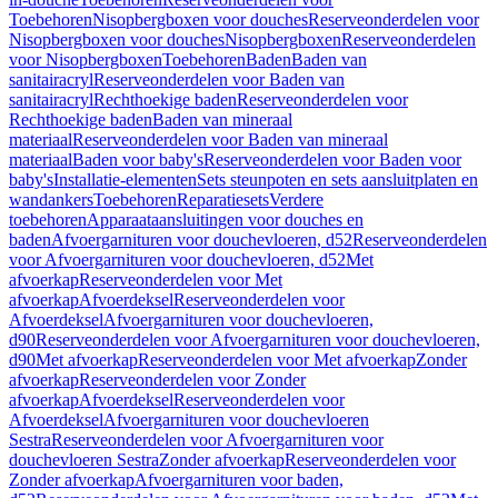
Toebehoren
Nisopbergboxen voor douches
Reserveonderdelen voor
Nisopbergboxen voor douches
Nisopbergboxen
Reserveonderdelen
voor Nisopbergboxen
Toebehoren
Baden
Baden van
sanitairacryl
Reserveonderdelen voor Baden van
sanitairacryl
Rechthoekige baden
Reserveonderdelen voor
Rechthoekige baden
Baden van mineraal
materiaal
Reserveonderdelen voor Baden van mineraal
materiaal
Baden voor baby's
Reserveonderdelen voor Baden voor
baby's
Installatie-elementen
Sets steunpoten en sets aansluitplaten en
wandankers
Toebehoren
Reparatiesets
Verdere
toebehoren
Apparaataansluitingen voor douches en
baden
Afvoergarnituren voor douchevloeren, d52
Reserveonderdelen
voor Afvoergarnituren voor douchevloeren, d52
Met
afvoerkap
Reserveonderdelen voor Met
afvoerkap
Afvoerdeksel
Reserveonderdelen voor
Afvoerdeksel
Afvoergarnituren voor douchevloeren,
d90
Reserveonderdelen voor Afvoergarnituren voor douchevloeren,
d90
Met afvoerkap
Reserveonderdelen voor Met afvoerkap
Zonder
afvoerkap
Reserveonderdelen voor Zonder
afvoerkap
Afvoerdeksel
Reserveonderdelen voor
Afvoerdeksel
Afvoergarnituren voor douchevloeren
Sestra
Reserveonderdelen voor Afvoergarnituren voor
douchevloeren Sestra
Zonder afvoerkap
Reserveonderdelen voor
Zonder afvoerkap
Afvoergarnituren voor baden,