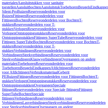
materialen
Aansluitstukken voor sanitaire
toestellen
Aansluitbochten
Aansluitstuk
Toebehoren
Beugels
Eindkappe
Silent-Pro
Buizen
Reserveonderdelen voor
Buizen
Fittingen
Reserveonderdelen voor
Fittingen
Bochten
Reserveonderdelen voor Bochten
T-
stukken
Reserveonderdelen voor T-
stukken
Verlopen
Reserveonderdelen voor
Verlopen
Ontstoppingsstukken
Reserveonderdelen voor
Ontstoppingsstukken
Fittingen SuperTube
Reserveonderdelen voor
Fittingen SuperTube
Bochten
Reserveonderdelen voor Bochten
T-
stukken
Reserveonderdelen voor T-
stukken
Verbindingen
Reserveonderdelen voor
Verbindingen
Steekverbindingen
Reserveonderdelen voor
Steekverbindingen
Klauwverbindingen
Overgangen op andere
materialen
Toebehoren
Reserveonderdelen voor
Toebehoren
Beugels
Eindkappen
Afdichtingen
Reserveonderdelen
voor Afdichtingen
Verbruiksmateriaal
Geberit
PE
Buizen
Fittingen
Reserveonderdelen voor Fittingen
Bochten
T-
stukken
Verlopen
Ontstoppingsstukken
Reserveonderdelen voor
Ontstoppingsstukken
Overgangen
Speciale
fittingen
Reserveonderdelen voor Speciale fittingen
Fittingen
SuperTube
Bochten
Speciale
fittingen
Verbindingen
Reserveonderdelen voor
Verbindingen
Lasverbindingen
Steekverbindingen
Reserveonderdelen
voor Steekverbindingen
Overgangen op andere