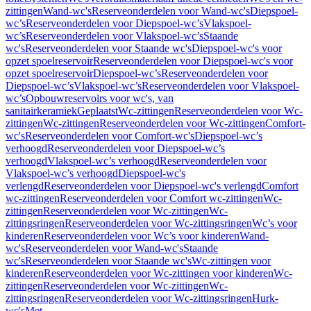
zittingen
Wand-wc's
Reserveonderdelen voor Wand-wc's
Diepspoel-
wc’s
Reserveonderdelen voor Diepspoel-wc’s
Vlakspoel-
wc’s
Reserveonderdelen voor Vlakspoel-wc’s
Staande
wc's
Reserveonderdelen voor Staande wc's
Diepspoel-wc's voor
opzet spoelreservoir
Reserveonderdelen voor Diepspoel-wc's voor
opzet spoelreservoir
Diepspoel-wc’s
Reserveonderdelen voor
Diepspoel-wc’s
Vlakspoel-wc’s
Reserveonderdelen voor Vlakspoel-
wc’s
Opbouwreservoirs voor wc's, van
sanitairkeramiek
Geplaatst
Wc-zittingen
Reserveonderdelen voor Wc-
zittingen
Wc-zittingen
Reserveonderdelen voor Wc-zittingen
Comfort-
wc's
Reserveonderdelen voor Comfort-wc's
Diepspoel-wc’s
verhoogd
Reserveonderdelen voor Diepspoel-wc’s
verhoogd
Vlakspoel-wc’s verhoogd
Reserveonderdelen voor
Vlakspoel-wc’s verhoogd
Diepspoel-wc's
verlengd
Reserveonderdelen voor Diepspoel-wc's verlengd
Comfort
wc-zittingen
Reserveonderdelen voor Comfort wc-zittingen
Wc-
zittingen
Reserveonderdelen voor Wc-zittingen
Wc-
zittingsringen
Reserveonderdelen voor Wc-zittingsringen
Wc’s voor
kinderen
Reserveonderdelen voor Wc’s voor kinderen
Wand-
wc's
Reserveonderdelen voor Wand-wc's
Staande
wc's
Reserveonderdelen voor Staande wc's
Wc-zittingen voor
kinderen
Reserveonderdelen voor Wc-zittingen voor kinderen
Wc-
zittingen
Reserveonderdelen voor Wc-zittingen
Wc-
zittingsringen
Reserveonderdelen voor Wc-zittingsringen
Hurk-
wc's
Met