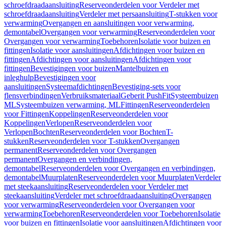
schroefdraadaansluiting
Reserveonderdelen voor Verdeler met
schroefdraadaansluiting
Verdeler met persaansluiting
T-stukken voor
verwarming
Overgangen en aansluitingen voor verwarming,
demontabel
Overgangen voor verwarming
Reserveonderdelen voor
Overgangen voor verwarming
Toebehoren
Isolatie voor buizen en
fittingen
Isolatie voor aansluitingen
Afdichtingen voor buizen en
fittingen
Afdichtingen voor aansluitingen
Afdichtingen voor
fittingen
Bevestigingen voor buizen
Mantelbuizen en
inleghulp
Bevestigingen voor
aansluitingen
Systeemafdichtingen
Bevestiging-sets voor
flensverbindingen
Verbruiksmateriaal
Geberit PushFit
Systeembuizen
ML
Systeembuizen verwarming, ML
Fittingen
Reserveonderdelen
voor Fittingen
Koppelingen
Reserveonderdelen voor
Koppelingen
Verlopen
Reserveonderdelen voor
Verlopen
Bochten
Reserveonderdelen voor Bochten
T-
stukken
Reserveonderdelen voor T-stukken
Overgangen
permanent
Reserveonderdelen voor Overgangen
permanent
Overgangen en verbindingen,
demontabel
Reserveonderdelen voor Overgangen en verbindingen,
demontabel
Muurplaten
Reserveonderdelen voor Muurplaten
Verdeler
met steekaansluiting
Reserveonderdelen voor Verdeler met
steekaansluiting
Verdeler met schroefdraadaansluiting
Overgangen
voor verwarming
Reserveonderdelen voor Overgangen voor
verwarming
Toebehoren
Reserveonderdelen voor Toebehoren
Isolatie
voor buizen en fittingen
Isolatie voor aansluitingen
Afdichtingen voor