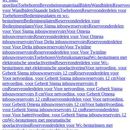
spoeling
Toebehoren
Bevestigingsmateriaal
Bidets
Wandbidets
Reserveo
voor Wandbidets
Staande bidets
Toebehoren
Reserveonderdelen voor
Toebehoren
Bedieningsplaten en wc-
besturingen
Bedieningsplaten
Reserveonderdelen voor
Bedieningsplaten
Voor Sigma inbouwreservoirs
Reserveonderdelen
voor Voor Sigma inbouwreservoirs
Voor Omega
inbouwreservoirs
Reserveonderdelen voor Voor Omega
inbouwreservoirs
Voor Delta inbouwreservoirs
Reserveonderdelen
voor Voor Delta inbouwreservoirs
Voor Twinline
inbouwreservoirs
Reserveonderdelen voor Voor Twinline
inbouwreservoirs
Toebehoren
Verbruiksmateriaal
Wc-besturingen met
elektronische spoelactivering
Reserveonderdelen voor Wc-
besturingen met elektronische spoelactivering
Voor netvoeding, voor
Geberit Sigma inbouwreservoirs 12 cm
Reserveonderdelen voor
Voor netvoeding, voor Geberit Sigma inbouwreservoirs 12 cm
Voor
netvoeding, voor Geberit Sigma inbouwreservoirs 8
cm
Reserveonderdelen voor Voor netvoeding, voor Geberit Sigma
inbouwreservoirs 8 cm
Voor netvoeding, voor Geberit Omega
inbouwreservoirs 12 cm
Reserveonderdelen voor Voor netvoeding,
voor Geberit Omega inbouwreservoirs 12 cm
Voor batterijvoeding,
voor Geberit Sigma inbouwreservoirs 12 cm
Reserveonderdelen
voor Voor batterijvoeding, voor Geberit Sigma inbouwreservoirs 12
cm
Wc-besturingen met pneumatische
spoelactivering
Reserveonderdelen voor Wc-besturingen met