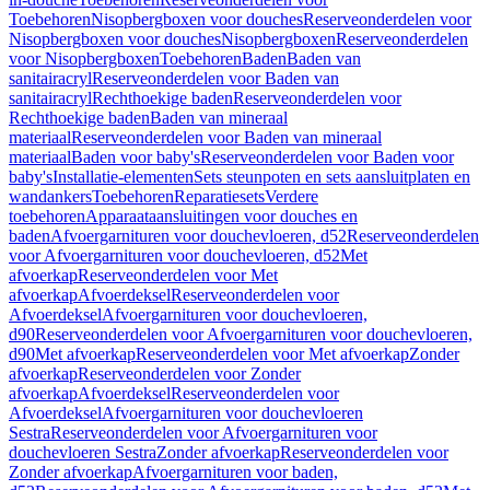
Toebehoren
Nisopbergboxen voor douches
Reserveonderdelen voor
Nisopbergboxen voor douches
Nisopbergboxen
Reserveonderdelen
voor Nisopbergboxen
Toebehoren
Baden
Baden van
sanitairacryl
Reserveonderdelen voor Baden van
sanitairacryl
Rechthoekige baden
Reserveonderdelen voor
Rechthoekige baden
Baden van mineraal
materiaal
Reserveonderdelen voor Baden van mineraal
materiaal
Baden voor baby's
Reserveonderdelen voor Baden voor
baby's
Installatie-elementen
Sets steunpoten en sets aansluitplaten en
wandankers
Toebehoren
Reparatiesets
Verdere
toebehoren
Apparaataansluitingen voor douches en
baden
Afvoergarnituren voor douchevloeren, d52
Reserveonderdelen
voor Afvoergarnituren voor douchevloeren, d52
Met
afvoerkap
Reserveonderdelen voor Met
afvoerkap
Afvoerdeksel
Reserveonderdelen voor
Afvoerdeksel
Afvoergarnituren voor douchevloeren,
d90
Reserveonderdelen voor Afvoergarnituren voor douchevloeren,
d90
Met afvoerkap
Reserveonderdelen voor Met afvoerkap
Zonder
afvoerkap
Reserveonderdelen voor Zonder
afvoerkap
Afvoerdeksel
Reserveonderdelen voor
Afvoerdeksel
Afvoergarnituren voor douchevloeren
Sestra
Reserveonderdelen voor Afvoergarnituren voor
douchevloeren Sestra
Zonder afvoerkap
Reserveonderdelen voor
Zonder afvoerkap
Afvoergarnituren voor baden,