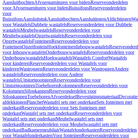
Aansluitbochten
Afvoergarnituren voor bidets
Reserveonderdelen
voor Afvoergarnituren voor bidets
Buissifons
Reserveonderdelen
voor
Buissifons
Aansluitstuk
Aansluitbochten
Aansluitingen
Afdichtingen
Was
voor Wastafels
Dubbele wastafels
Reserveonderdelen voor Dubbele
wastafels
Meubelwastafels
Reserveonderdelen voor
Meubelwastafels
Opzetwastafels
Reserveonderdelen voor
Opzetwastafels
Fonteinen
Reserveonderdelen voor
Fonteinen
Opzetfontein
Hoekfonteinen
Inbouwwastafels
Reserveonderd
voor Inbouwwastafels
Onderbouwwastafels
Reserveonderdelen voor
Onderbouwwastafels
Hoekwastafels
Wastafels Comfort
Wastafels
voor kinderen
Reserveonderdelen voor Wastafels voor
kinderen
Wastroggen
Reserveonderdelen voor Wastroggen
Andere
wastafels
Reserveonderdelen voor Andere
wastafels
Uitstortgootsteen
Reserveonderdelen voor
Uitstortgootsteen
Toebehoren
Kolommen
Reserveonderdelen voor
Kolommen
Sifonkappen
Reserveonderdelen voor
Sifonkappen
Toebehoren
Afvoerdeksel
Bevestigingsmateriaal
Decorati
afdekkingen
Planchet
Wastafel sets met onderkast
Sets fonteinen met
onderkast
Reserveonderdelen voor Sets fonteinen met
onderkast
Wastafel sets met onderkast
Reserveonderdelen voor
Wastafel sets met onderkast
Meubelwastafel sets met
onderkast
Reserveonderdelen voor Meubelwastafel sets met
onderkast
Badkamermeubilair
Wastafelonderkasten
Reserveonderdelen
voor Wastafelonderkasten
Voor fonteinen
Reserveonderdelen voor