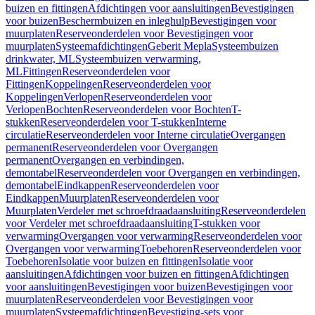
buizen en fittingen
Afdichtingen voor aansluitingen
Bevestigingen
voor buizen
Beschermbuizen en inleghulp
Bevestigingen voor
muurplaten
Reserveonderdelen voor Bevestigingen voor
muurplaten
Systeemafdichtingen
Geberit Mepla
Systeembuizen
drinkwater, ML
Systeembuizen verwarming,
ML
Fittingen
Reserveonderdelen voor
Fittingen
Koppelingen
Reserveonderdelen voor
Koppelingen
Verlopen
Reserveonderdelen voor
Verlopen
Bochten
Reserveonderdelen voor Bochten
T-
stukken
Reserveonderdelen voor T-stukken
Interne
circulatie
Reserveonderdelen voor Interne circulatie
Overgangen
permanent
Reserveonderdelen voor Overgangen
permanent
Overgangen en verbindingen,
demontabel
Reserveonderdelen voor Overgangen en verbindingen,
demontabel
Eindkappen
Reserveonderdelen voor
Eindkappen
Muurplaten
Reserveonderdelen voor
Muurplaten
Verdeler met schroefdraadaansluiting
Reserveonderdelen
voor Verdeler met schroefdraadaansluiting
T-stukken voor
verwarming
Overgangen voor verwarming
Reserveonderdelen voor
Overgangen voor verwarming
Toebehoren
Reserveonderdelen voor
Toebehoren
Isolatie voor buizen en fittingen
Isolatie voor
aansluitingen
Afdichtingen voor buizen en fittingen
Afdichtingen
voor aansluitingen
Bevestigingen voor buizen
Bevestigingen voor
muurplaten
Reserveonderdelen voor Bevestigingen voor
muurplaten
Systeemafdichtingen
Bevestiging-sets voor