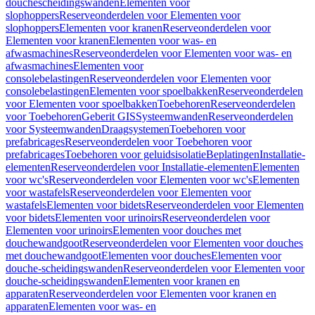
douchescheidingswanden
Elementen voor
slophoppers
Reserveonderdelen voor Elementen voor
slophoppers
Elementen voor kranen
Reserveonderdelen voor
Elementen voor kranen
Elementen voor was- en
afwasmachines
Reserveonderdelen voor Elementen voor was- en
afwasmachines
Elementen voor
consolebelastingen
Reserveonderdelen voor Elementen voor
consolebelastingen
Elementen voor spoelbakken
Reserveonderdelen
voor Elementen voor spoelbakken
Toebehoren
Reserveonderdelen
voor Toebehoren
Geberit GIS
Systeemwanden
Reserveonderdelen
voor Systeemwanden
Draagsystemen
Toebehoren voor
prefabricages
Reserveonderdelen voor Toebehoren voor
prefabricages
Toebehoren voor geluidsisolatie
Beplatingen
Installatie-
elementen
Reserveonderdelen voor Installatie-elementen
Elementen
voor wc's
Reserveonderdelen voor Elementen voor wc's
Elementen
voor wastafels
Reserveonderdelen voor Elementen voor
wastafels
Elementen voor bidets
Reserveonderdelen voor Elementen
voor bidets
Elementen voor urinoirs
Reserveonderdelen voor
Elementen voor urinoirs
Elementen voor douches met
douchewandgoot
Reserveonderdelen voor Elementen voor douches
met douchewandgoot
Elementen voor douches
Elementen voor
douche-scheidingswanden
Reserveonderdelen voor Elementen voor
douche-scheidingswanden
Elementen voor kranen en
apparaten
Reserveonderdelen voor Elementen voor kranen en
apparaten
Elementen voor was- en