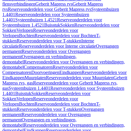
flensverbindingen
Geberit Mapress rvs
Geberit Mapress
rvs
Reserveonderdelen voor Geberit Mapress rvs
Systeembuizen
1.4401
Reserveonderdelen voor Systeembuizen
1.4401
Systeembuizen 1.4521
Reserveonderdelen voor
Systeembuizen 1.4521
Buisstuk
Sokken
Reserveonderdelen voor
Sokken
Verlopen
Reserveonderdelen voor
Verlopen
Bochten
Reserveonderdelen voor Bochten
T-
stukken
Reserveonderdelen voor T-stukken
Interne
circulatie
Reserveonderdelen voor Interne circulatie
Overgangen
permanent
Reserveonderdelen voor Overgangen
permanent
Overgangen en verbindingen,
demontabel
Reserveonderdelen voor Overgangen en verbindingen,
demontabel
Compensatoren
Reserveonderdelen voor
Compensatoren
Doorvoeringen
Eindkappen
Reserveonderdelen voor
Eindkappen
Muurplaten
Reserveonderdelen voor Muurplaten
Geberit
Mapress rvs, gas
Reserveonderdelen voor Geberit Mapress rvs,
gas
Systeembuizen 1.4401
Reserveonderdelen voor Systeembuizen
1.4401
Buisstuk
Sokken
Reserveonderdelen voor
Sokken
Verlopen
Reserveonderdelen voor
Verlopen
Bochten
Reserveonderdelen voor Bochten
T-
stukken
Reserveonderdelen voor T-stukken
Overgangen
permanent
Reserveonderdelen voor Overgangen
permanent
Overgangen en verbindingen,
demontabel
Reserveonderdelen voor Overgangen en verbindingen,
demontabel
Eindkappen
Reserveonderdelen voor