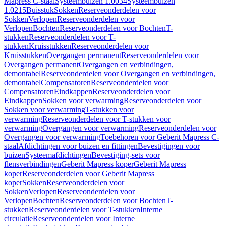
Mapress C-staal
Systeembuizen 1.0034
Systeembuizen
1.0215
Buisstuk
Sokken
Reserveonderdelen voor
Sokken
Verlopen
Reserveonderdelen voor
Verlopen
Bochten
Reserveonderdelen voor Bochten
T-
stukken
Reserveonderdelen voor T-
stukken
Kruisstukken
Reserveonderdelen voor
Kruisstukken
Overgangen permanent
Reserveonderdelen voor
Overgangen permanent
Overgangen en verbindingen,
demontabel
Reserveonderdelen voor Overgangen en verbindingen,
demontabel
Compensatoren
Reserveonderdelen voor
Compensatoren
Eindkappen
Reserveonderdelen voor
Eindkappen
Sokken voor verwarming
Reserveonderdelen voor
Sokken voor verwarming
T-stukken voor
verwarming
Reserveonderdelen voor T-stukken voor
verwarming
Overgangen voor verwarming
Reserveonderdelen voor
Overgangen voor verwarming
Toebehoren voor Geberit Mapress C-
staal
Afdichtingen voor buizen en fittingen
Bevestigingen voor
buizen
Systeemafdichtingen
Bevestiging-sets voor
flensverbindingen
Geberit Mapress koper
Geberit Mapress
koper
Reserveonderdelen voor Geberit Mapress
koper
Sokken
Reserveonderdelen voor
Sokken
Verlopen
Reserveonderdelen voor
Verlopen
Bochten
Reserveonderdelen voor Bochten
T-
stukken
Reserveonderdelen voor T-stukken
Interne
circulatie
Reserveonderdelen voor Interne