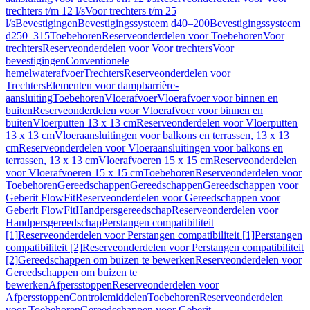
trechters t/m 12 l/s
Voor trechters t/m 25
l/s
Bevestigingen
Bevestigingssysteem d40–200
Bevestigingssysteem
d250–315
Toebehoren
Reserveonderdelen voor Toebehoren
Voor
trechters
Reserveonderdelen voor Voor trechters
Voor
bevestigingen
Conventionele
hemelwaterafvoer
Trechters
Reserveonderdelen voor
Trechters
Elementen voor dampbarrière-
aansluiting
Toebehoren
Vloerafvoer
Vloerafvoer voor binnen en
buiten
Reserveonderdelen voor Vloerafvoer voor binnen en
buiten
Vloerputten 13 x 13 cm
Reserveonderdelen voor Vloerputten
13 x 13 cm
Vloeraansluitingen voor balkons en terrassen, 13 x 13
cm
Reserveonderdelen voor Vloeraansluitingen voor balkons en
terrassen, 13 x 13 cm
Vloerafvoeren 15 x 15 cm
Reserveonderdelen
voor Vloerafvoeren 15 x 15 cm
Toebehoren
Reserveonderdelen voor
Toebehoren
Gereedschappen
Gereedschappen
Gereedschappen voor
Geberit FlowFit
Reserveonderdelen voor Gereedschappen voor
Geberit FlowFit
Handpersgereedschap
Reserveonderdelen voor
Handpersgereedschap
Perstangen compatibiliteit
[1]
Reserveonderdelen voor Perstangen compatibiliteit [1]
Perstangen
compatibiliteit [2]
Reserveonderdelen voor Perstangen compatibiliteit
[2]
Gereedschappen om buizen te bewerken
Reserveonderdelen voor
Gereedschappen om buizen te
bewerken
Afpersstoppen
Reserveonderdelen voor
Afpersstoppen
Controlemiddelen
Toebehoren
Reserveonderdelen
voor Toebehoren
Gereedschappen voor Geberit