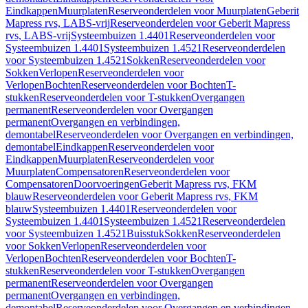
Eindkappen
Muurplaten
Reserveonderdelen voor Muurplaten
Geberit
Mapress rvs, LABS-vrij
Reserveonderdelen voor Geberit Mapress
rvs, LABS-vrij
Systeembuizen 1.4401
Reserveonderdelen voor
Systeembuizen 1.4401
Systeembuizen 1.4521
Reserveonderdelen
voor Systeembuizen 1.4521
Sokken
Reserveonderdelen voor
Sokken
Verlopen
Reserveonderdelen voor
Verlopen
Bochten
Reserveonderdelen voor Bochten
T-
stukken
Reserveonderdelen voor T-stukken
Overgangen
permanent
Reserveonderdelen voor Overgangen
permanent
Overgangen en verbindingen,
demontabel
Reserveonderdelen voor Overgangen en verbindingen,
demontabel
Eindkappen
Reserveonderdelen voor
Eindkappen
Muurplaten
Reserveonderdelen voor
Muurplaten
Compensatoren
Reserveonderdelen voor
Compensatoren
Doorvoeringen
Geberit Mapress rvs, FKM
blauw
Reserveonderdelen voor Geberit Mapress rvs, FKM
blauw
Systeembuizen 1.4401
Reserveonderdelen voor
Systeembuizen 1.4401
Systeembuizen 1.4521
Reserveonderdelen
voor Systeembuizen 1.4521
Buisstuk
Sokken
Reserveonderdelen
voor Sokken
Verlopen
Reserveonderdelen voor
Verlopen
Bochten
Reserveonderdelen voor Bochten
T-
stukken
Reserveonderdelen voor T-stukken
Overgangen
permanent
Reserveonderdelen voor Overgangen
permanent
Overgangen en verbindingen,
demontabel
Reserveonderdelen voor Overgangen en verbindingen,