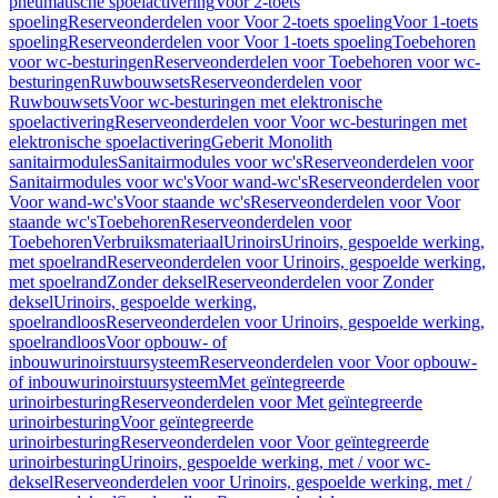
pneumatische spoelactivering
Voor 2-toets
spoeling
Reserveonderdelen voor Voor 2-toets spoeling
Voor 1-toets
spoeling
Reserveonderdelen voor Voor 1-toets spoeling
Toebehoren
voor wc-besturingen
Reserveonderdelen voor Toebehoren voor wc-
besturingen
Ruwbouwsets
Reserveonderdelen voor
Ruwbouwsets
Voor wc-besturingen met elektronische
spoelactivering
Reserveonderdelen voor Voor wc-besturingen met
elektronische spoelactivering
Geberit Monolith
sanitairmodules
Sanitairmodules voor wc's
Reserveonderdelen voor
Sanitairmodules voor wc's
Voor wand-wc's
Reserveonderdelen voor
Voor wand-wc's
Voor staande wc's
Reserveonderdelen voor Voor
staande wc's
Toebehoren
Reserveonderdelen voor
Toebehoren
Verbruiksmateriaal
Urinoirs
Urinoirs, gespoelde werking,
met spoelrand
Reserveonderdelen voor Urinoirs, gespoelde werking,
met spoelrand
Zonder deksel
Reserveonderdelen voor Zonder
deksel
Urinoirs, gespoelde werking,
spoelrandloos
Reserveonderdelen voor Urinoirs, gespoelde werking,
spoelrandloos
Voor opbouw- of
inbouwurinoirstuursysteem
Reserveonderdelen voor Voor opbouw-
of inbouwurinoirstuursysteem
Met geïntegreerde
urinoirbesturing
Reserveonderdelen voor Met geïntegreerde
urinoirbesturing
Voor geïntegreerde
urinoirbesturing
Reserveonderdelen voor Voor geïntegreerde
urinoirbesturing
Urinoirs, gespoelde werking, met / voor wc-
deksel
Reserveonderdelen voor Urinoirs, gespoelde werking, met /