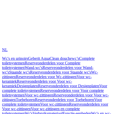
NL
Wc's en urinoirs
Geberit AquaClean douchewc’s
Complete
toiletsystemen
Reserveonderdelen voor Complete
toiletsystemen
Wand-wc's
Reserveonderdelen voor Wand-
wc's
Staande wc's
Reserveonderdelen voor Staande wc's
Wc-
zittingen
Reserveonderdelen voor Wc-zittingen
Voor wc-
keramiek
Reserveonderdelen voor Voor wc-
keramiek
Designplaten
Reserveonderdelen voor Designplaten
Voor
complete toiletsystemen
Reserveonderdelen voor Voor complete
toiletsystemen
Voor wc-zittingen
Reserveonderdelen voor Voor wc-
zittingen
Toebehoren
Reserveonderdelen voor Toebehoren
Voor
complete toiletsystemen
Voor wc-zittingen
Reserveonderdelen voor
Voor wc-zittingen
Voor wc-zittingen en complete
toiletsystemen
Wc's
Verbruiksmateriaal
Functie-eenheden
Wc's en wc-