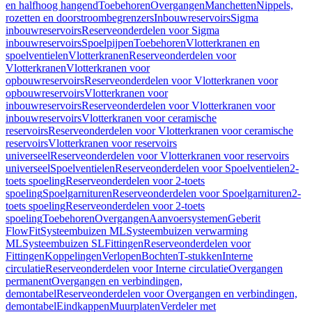
en halfhoog hangend
Toebehoren
Overgangen
Manchetten
Nippels,
rozetten en doorstroombegrenzers
Inbouwreservoirs
Sigma
inbouwreservoirs
Reserveonderdelen voor Sigma
inbouwreservoirs
Spoelpijpen
Toebehoren
Vlotterkranen en
spoelventielen
Vlotterkranen
Reserveonderdelen voor
Vlotterkranen
Vlotterkranen voor
opbouwreservoirs
Reserveonderdelen voor Vlotterkranen voor
opbouwreservoirs
Vlotterkranen voor
inbouwreservoirs
Reserveonderdelen voor Vlotterkranen voor
inbouwreservoirs
Vlotterkranen voor ceramische
reservoirs
Reserveonderdelen voor Vlotterkranen voor ceramische
reservoirs
Vlotterkranen voor reservoirs
universeel
Reserveonderdelen voor Vlotterkranen voor reservoirs
universeel
Spoelventielen
Reserveonderdelen voor Spoelventielen
2-
toets spoeling
Reserveonderdelen voor 2-toets
spoeling
Spoelgarnituren
Reserveonderdelen voor Spoelgarnituren
2-
toets spoeling
Reserveonderdelen voor 2-toets
spoeling
Toebehoren
Overgangen
Aanvoersystemen
Geberit
FlowFit
Systeembuizen ML
Systeembuizen verwarming
ML
Systeembuizen SL
Fittingen
Reserveonderdelen voor
Fittingen
Koppelingen
Verlopen
Bochten
T-stukken
Interne
circulatie
Reserveonderdelen voor Interne circulatie
Overgangen
permanent
Overgangen en verbindingen,
demontabel
Reserveonderdelen voor Overgangen en verbindingen,
demontabel
Eindkappen
Muurplaten
Verdeler met