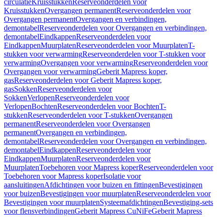
circulatie
Kruisstukken
Reserveonderdelen voor
Kruisstukken
Overgangen permanent
Reserveonderdelen voor
Overgangen permanent
Overgangen en verbindingen,
demontabel
Reserveonderdelen voor Overgangen en verbindingen,
demontabel
Eindkappen
Reserveonderdelen voor
Eindkappen
Muurplaten
Reserveonderdelen voor Muurplaten
T-
stukken voor verwarming
Reserveonderdelen voor T-stukken voor
verwarming
Overgangen voor verwarming
Reserveonderdelen voor
Overgangen voor verwarming
Geberit Mapress koper,
gas
Reserveonderdelen voor Geberit Mapress koper,
gas
Sokken
Reserveonderdelen voor
Sokken
Verlopen
Reserveonderdelen voor
Verlopen
Bochten
Reserveonderdelen voor Bochten
T-
stukken
Reserveonderdelen voor T-stukken
Overgangen
permanent
Reserveonderdelen voor Overgangen
permanent
Overgangen en verbindingen,
demontabel
Reserveonderdelen voor Overgangen en verbindingen,
demontabel
Eindkappen
Reserveonderdelen voor
Eindkappen
Muurplaten
Reserveonderdelen voor
Muurplaten
Toebehoren voor Mapress koper
Reserveonderdelen voor
Toebehoren voor Mapress koper
Isolatie voor
aansluitingen
Afdichtingen voor buizen en fittingen
Bevestigingen
voor buizen
Bevestigingen voor muurplaten
Reserveonderdelen voor
Bevestigingen voor muurplaten
Systeemafdichtingen
Bevestiging-sets
voor flensverbindingen
Geberit Mapress CuNiFe
Geberit Mapress