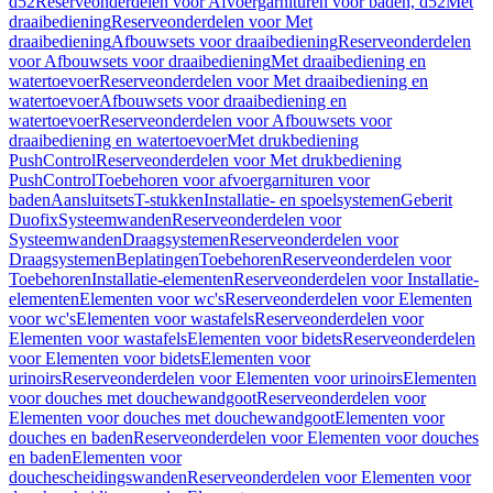
d52
Reserveonderdelen voor Afvoergarnituren voor baden, d52
Met
draaibediening
Reserveonderdelen voor Met
draaibediening
Afbouwsets voor draaibediening
Reserveonderdelen
voor Afbouwsets voor draaibediening
Met draaibediening en
watertoevoer
Reserveonderdelen voor Met draaibediening en
watertoevoer
Afbouwsets voor draaibediening en
watertoevoer
Reserveonderdelen voor Afbouwsets voor
draaibediening en watertoevoer
Met drukbediening
PushControl
Reserveonderdelen voor Met drukbediening
PushControl
Toebehoren voor afvoergarnituren voor
baden
Aansluitsets
T-stukken
Installatie- en spoelsystemen
Geberit
Duofix
Systeemwanden
Reserveonderdelen voor
Systeemwanden
Draagsystemen
Reserveonderdelen voor
Draagsystemen
Beplatingen
Toebehoren
Reserveonderdelen voor
Toebehoren
Installatie-elementen
Reserveonderdelen voor Installatie-
elementen
Elementen voor wc's
Reserveonderdelen voor Elementen
voor wc's
Elementen voor wastafels
Reserveonderdelen voor
Elementen voor wastafels
Elementen voor bidets
Reserveonderdelen
voor Elementen voor bidets
Elementen voor
urinoirs
Reserveonderdelen voor Elementen voor urinoirs
Elementen
voor douches met douchewandgoot
Reserveonderdelen voor
Elementen voor douches met douchewandgoot
Elementen voor
douches en baden
Reserveonderdelen voor Elementen voor douches
en baden
Elementen voor
douchescheidingswanden
Reserveonderdelen voor Elementen voor