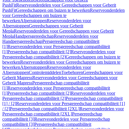
PushFit
Reserveonderdelen voor Gereedschappen voor Geberit
PushFit
Gereedschappen om buizen te bewerken
Reserveonderdelen
voor Gereedschappen om buizen te
bewerken
Afpersstoppen
Reserveonderdelen voor
Afpersstoppen
Gereedschappen voor Geberit
Mepla
Reserveonderdelen voor Gereedschappen voor Geberit
Mepla
Handpersgereedschap
Reserveonderdelen voor
Handpersgereedschap
Persgereedschap compatibiliteit
[1]
Reserveonderdelen voor Persgereedschap compatibiliteit
[1]
Persgereedschap compatibiliteit [2]
Reserveonderdelen voor
Persgereedschap compatibiliteit [2]
Gereedschappen om buizen te
bewerken
Reserveonderdelen voor Gereedschappen om buizen te
bewerken
Afpersstoppen
Reserveonderdelen voor
Afpersstoppen
Controlemiddelen
Toebehoren
Gereedschappen voor
Geberit Mapress
Reserveonderdelen voor Gereedschappen voor
Geberit Mapress
Persgereedschap compatibiliteit
[1]
Reserveonderdelen voor Persgereedschap compatibiliteit
[1]
Persgereedschap compatibiliteit [2]
Reserveonderdelen voor
Persgereedschap compatibiliteit [2]
Persgereedschap compatibiliteit
[1] / [2]
Reserveonderdelen voor Persgereedschap compatibiliteit [1]
/ [2]
Persgereedschap compatibiliteit [2XL]
Reserveonderdelen voor
Persgereedschap compatibiliteit [2XL]
Persgereedschap
compatibiliteit [3]
Reserveonderdelen voor Persgereedschap
compatibiliteit [3]
Persgereedschap compatibiliteit