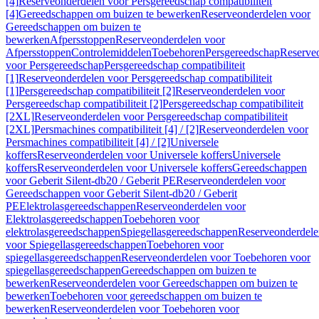
[4]
Reserveonderdelen voor Persgereedschap compatibiliteit
[4]
Gereedschappen om buizen te bewerken
Reserveonderdelen voor
Gereedschappen om buizen te
bewerken
Afpersstoppen
Reserveonderdelen voor
Afpersstoppen
Controlemiddelen
Toebehoren
Persgereedschap
Reserve
voor Persgereedschap
Persgereedschap compatibiliteit
[1]
Reserveonderdelen voor Persgereedschap compatibiliteit
[1]
Persgereedschap compatibiliteit [2]
Reserveonderdelen voor
Persgereedschap compatibiliteit [2]
Persgereedschap compatibiliteit
[2XL]
Reserveonderdelen voor Persgereedschap compatibiliteit
[2XL]
Persmachines compatibiliteit [4] / [2]
Reserveonderdelen voor
Persmachines compatibiliteit [4] / [2]
Universele
koffers
Reserveonderdelen voor Universele koffers
Universele
koffers
Reserveonderdelen voor Universele koffers
Gereedschappen
voor Geberit Silent-db20 / Geberit PE
Reserveonderdelen voor
Gereedschappen voor Geberit Silent-db20 / Geberit
PE
Elektrolasgereedschappen
Reserveonderdelen voor
Elektrolasgereedschappen
Toebehoren voor
elektrolasgereedschappen
Spiegellasgereedschappen
Reserveonderdele
voor Spiegellasgereedschappen
Toebehoren voor
spiegellasgereedschappen
Reserveonderdelen voor Toebehoren voor
spiegellasgereedschappen
Gereedschappen om buizen te
bewerken
Reserveonderdelen voor Gereedschappen om buizen te
bewerken
Toebehoren voor gereedschappen om buizen te
bewerken
Reserveonderdelen voor Toebehoren voor