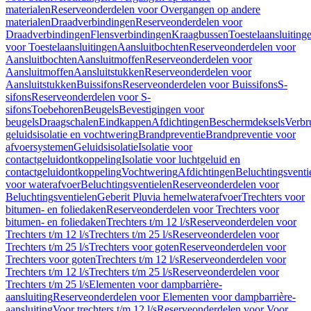
materialen
Reserveonderdelen voor Overgangen op andere
materialen
Draadverbindingen
Reserveonderdelen voor
Draadverbindingen
Flensverbindingen
Kraagbussen
Toestelaansluiting
voor Toestelaansluitingen
Aansluitbochten
Reserveonderdelen voor
Aansluitbochten
Aansluitmoffen
Reserveonderdelen voor
Aansluitmoffen
Aansluitstukken
Reserveonderdelen voor
Aansluitstukken
Buissifons
Reserveonderdelen voor Buissifons
S-
sifons
Reserveonderdelen voor S-
sifons
Toebehoren
Beugels
Bevestigingen voor
beugels
Draagschalen
Eindkappen
Afdichtingen
Beschermdeksels
Verbr
geluidsisolatie en vochtwering
Brandpreventie
Brandpreventie voor
afvoersystemen
Geluidsisolatie
Isolatie voor
contactgeluidontkoppeling
Isolatie voor luchtgeluid en
contactgeluidontkoppeling
Vochtwering
Afdichtingen
Beluchtingsventi
voor waterafvoer
Beluchtingsventielen
Reserveonderdelen voor
Beluchtingsventielen
Geberit Pluvia hemelwaterafvoer
Trechters voor
bitumen- en foliedaken
Reserveonderdelen voor Trechters voor
bitumen- en foliedaken
Trechters t/m 12 l/s
Reserveonderdelen voor
Trechters t/m 12 l/s
Trechters t/m 25 l/s
Reserveonderdelen voor
Trechters t/m 25 l/s
Trechters voor goten
Reserveonderdelen voor
Trechters voor goten
Trechters t/m 12 l/s
Reserveonderdelen voor
Trechters t/m 12 l/s
Trechters t/m 25 l/s
Reserveonderdelen voor
Trechters t/m 25 l/s
Elementen voor dampbarrière-
aansluiting
Reserveonderdelen voor Elementen voor dampbarrière-
aansluiting
Voor trechters t/m 12 l/s
Reserveonderdelen voor Voor