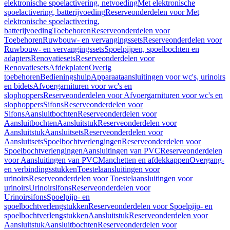
elektronische spoelactivering, netvoeding
Met elektronische
spoelactivering, batterijvoeding
Reserveonderdelen voor Met
elektronische spoelactivering,
batterijvoeding
Toebehoren
Reserveonderdelen voor
Toebehoren
Ruwbouw- en vervangingssets
Reserveonderdelen voor
Ruwbouw- en vervangingssets
Spoelpijpen, spoelbochten en
adapters
Renovatiesets
Reserveonderdelen voor
Renovatiesets
Afdekplaten
Overig
toebehoren
Bedieningshulp
Apparaataansluitingen voor wc's, urinoirs
en bidets
Afvoergarnituren voor wc's en
slophoppers
Reserveonderdelen voor Afvoergarnituren voor wc's en
slophoppers
Sifons
Reserveonderdelen voor
Sifons
Aansluitbochten
Reserveonderdelen voor
Aansluitbochten
Aansluitstuk
Reserveonderdelen voor
Aansluitstuk
Aansluitsets
Reserveonderdelen voor
Aansluitsets
Spoelbochtverlengingen
Reserveonderdelen voor
Spoelbochtverlengingen
Aansluitingen van PVC
Reserveonderdelen
voor Aansluitingen van PVC
Manchetten en afdekkappen
Overgang-
en verbindingsstukken
Toestelaansluitingen voor
urinoirs
Reserveonderdelen voor Toestelaansluitingen voor
urinoirs
Urinoirsifons
Reserveonderdelen voor
Urinoirsifons
Spoelpijp- en
spoelbochtverlengstukken
Reserveonderdelen voor Spoelpijp- en
spoelbochtverlengstukken
Aansluitstuk
Reserveonderdelen voor
Aansluitstuk
Aansluitbochten
Reserveonderdelen voor