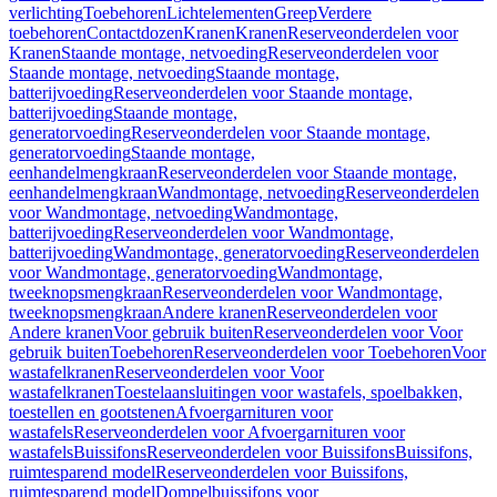
verlichting
Toebehoren
Lichtelementen
Greep
Verdere
toebehoren
Contactdozen
Kranen
Kranen
Reserveonderdelen voor
Kranen
Staande montage, netvoeding
Reserveonderdelen voor
Staande montage, netvoeding
Staande montage,
batterijvoeding
Reserveonderdelen voor Staande montage,
batterijvoeding
Staande montage,
generatorvoeding
Reserveonderdelen voor Staande montage,
generatorvoeding
Staande montage,
eenhandelmengkraan
Reserveonderdelen voor Staande montage,
eenhandelmengkraan
Wandmontage, netvoeding
Reserveonderdelen
voor Wandmontage, netvoeding
Wandmontage,
batterijvoeding
Reserveonderdelen voor Wandmontage,
batterijvoeding
Wandmontage, generatorvoeding
Reserveonderdelen
voor Wandmontage, generatorvoeding
Wandmontage,
tweeknopsmengkraan
Reserveonderdelen voor Wandmontage,
tweeknopsmengkraan
Andere kranen
Reserveonderdelen voor
Andere kranen
Voor gebruik buiten
Reserveonderdelen voor Voor
gebruik buiten
Toebehoren
Reserveonderdelen voor Toebehoren
Voor
wastafelkranen
Reserveonderdelen voor Voor
wastafelkranen
Toestelaansluitingen voor wastafels, spoelbakken,
toestellen en gootstenen
Afvoergarnituren voor
wastafels
Reserveonderdelen voor Afvoergarnituren voor
wastafels
Buissifons
Reserveonderdelen voor Buissifons
Buissifons,
ruimtesparend model
Reserveonderdelen voor Buissifons,
ruimtesparend model
Dompelbuissifons voor