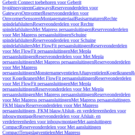
Geberit Connect toebehoren voor Geberit
hygiënesysteem
Gateways
Reserveonderdelen voor
Gateways
Omvormer
Reserveonderdelen voor
Omvormer
Sensoren
Montagemateriaal
Basisarmaturen
Rechte
spindelafsluiters
Reserveonderdelen voor Rechte
spindelafsluiters
Met Mapress persaansluitingen
Reserveonderdelen
voor Met Mapress persaansluitingen
Schuine
spindelafsluiters
Reserveonderdelen voor Schuine
spindelafsluiters
Met FlowFit persaansluitingen
Reserveonderdelen
voor Met FlowFit persaansluitingen
Met Mepla
persaansluitingen
Reserveonderdelen voor Met Mepla
persaansluitingen
Met Mapress persaansluitingen
Reserveonderdelen
voor Met Mapress
persaansluitingen
Monsternameventielen
Aftapventielen
Kogelkranen
R
voor Kogelkranen
Met FlowFit persaansluitingen
Reserveonderdelen
voor Met FlowFit persaansluitingen
Met Mepla
persaansluitingen
Reserveonderdelen voor Met Mepla
persaansluitingen
Met Mapress persaansluitingen
Reserveonderdelen
voor Met Mapress persaansluitingen
Met Mapress persaansluitingen,
FKM blauw
Reserveonderdelen voor Met Mapress
persaansluitingen, FKM blauw
Afsluit- en verdelereenheden voor
inbouwmontage
Reserveonderdelen voor Afsluit- en
verdelereenheden voor inbouwmontage
Met aansluitingen
Compact
Reserveonderdelen voor Met aansluitingen
Compact
Terugslagventielen
Met Mapress