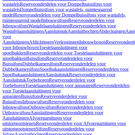
wastafels
Reserveonderdelen voor Dompelbuissifons voor
wastafels
Dompelbuissifons voor wastafels, ruimtesparend
model
Reserveonderdelen voor Dompelbuissifons voor wastafels,
ruimtesparend model
Inbouwsifons
Reserveonderdelen voor
Inbouwsifons
Wastafelaansluitingen
Reserveonderdelen voor
Wastafelaansluitingen
Aansluitstuk
Aansluitbochten
Abdeckungen
Aans
voor
Aansluitingen
Afdichtingen
Verlengingen
Inbouwboxen
Reserveonderd
voor Inbouwboxen
Toestelaansluitingen voor
spoelbakken
Reserveonderdelen voor Toestelaansluitingen voor
spoelbakken
Buissifons
Reserveonderdelen voor
Buissifons
Dubbelkamersifons
Reserveonderdelen voor
Dubbelkamersifons
Spoelbakaansluitingen
Reserveonderdelen voor
Spoelbakaansluitingen
Aansluitstuk
Reserveonderdelen voor
Aansluitstuk
Toebehoren
Reserveonderdelen voor
Toebehoren
Toestelaansluitingen voor apparaten
Reserveonderdelen
voor Toestelaansluitingen voor
apparaten
Buissifons
Reserveonderdelen voor
Buissifons
Inbouwsifons
Reserveonderdelen voor
Inbouwsifons
Opbouwsifons
Reserveonderdelen voor
Opbouwsifons
Aansluitingen
Reserveonderdelen voor
Aansluitingen
Afvoergarnituren voor
uitstortgootstenen
Reserveonderdelen voor Afvoergarnituren voor
uitstortgootstenen
Sifons
Reserveonderdelen voor
Sifons
Aansluitbochten
Reserveonderdelen voor