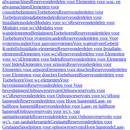
afwasmachines
Reserveonderdelen voor Elementen voor was- en
afwasmachines
Elementen voor
consolebelastingen
Toebehoren
Reserveonderdelen voor
Toebehoren
Installatiemodules
Reserveonderdelen voor
Installatiemodules
Modules voor wc's
Reserveonderdelen voor
Modules voor wc's
Modules voor
wandelementen
Beplatingen
Toebehoren
Reserveonderdelen voor
Toebehoren
Voor systeemwanden
Reserveonderdelen voor Voor
systeemwanden
Voor aanvoersystemen
Voor waterafvoer
Geberit
Kombifix
Installatie-elementen
Reserveonderdelen voor Installatie-
elementen
Elementen voor wc's
Reserveonderdelen voor Elementen
voor wc's
Elementen voor bidets
Reserveonderdelen voor Elementen
voor bidets
Elementen voor urinoirs
Reserveonderdelen voor
Elementen voor urinoirs
Elementen voor douches
Reserveonderdelen
voor Elementen voor douches
Toebehoren
Reserveonderdelen voor
Toebehoren
Voor wc-elementen
Voor
bevestigingen
Reserveonderdelen voor Voor
bevestigingen
Opbouwreservoirs
Opbouwreservoirs voor
wc's
Reserveonderdelen voor Opbouwreservoirs voor wc's
Hoog
hangende
Reserveonderdelen voor Hoog hangende
Laag- en
halfhoog hangend
Reserveonderdelen voor Laag- en halfhoog
hangend
Opbouwreservoirs voor wc's, van
sanitairkeramiek
Reserveonderdelen voor Opbouwreservoirs voor
wc's, van sanitairkeramiek
Geplaatst
Reserveonderdelen voor
Geplaatst
Spoelpijpen voor opbouwreservoirs
Hoog hangende
Laag-