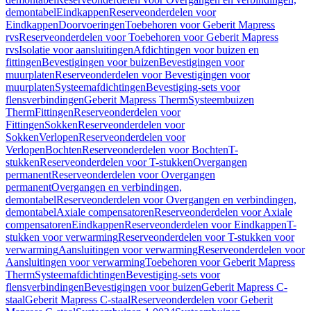
demontabel
Eindkappen
Reserveonderdelen voor
Eindkappen
Doorvoeringen
Toebehoren voor Geberit Mapress
rvs
Reserveonderdelen voor Toebehoren voor Geberit Mapress
rvs
Isolatie voor aansluitingen
Afdichtingen voor buizen en
fittingen
Bevestigingen voor buizen
Bevestigingen voor
muurplaten
Reserveonderdelen voor Bevestigingen voor
muurplaten
Systeemafdichtingen
Bevestiging-sets voor
flensverbindingen
Geberit Mapress Therm
Systeembuizen
Therm
Fittingen
Reserveonderdelen voor
Fittingen
Sokken
Reserveonderdelen voor
Sokken
Verlopen
Reserveonderdelen voor
Verlopen
Bochten
Reserveonderdelen voor Bochten
T-
stukken
Reserveonderdelen voor T-stukken
Overgangen
permanent
Reserveonderdelen voor Overgangen
permanent
Overgangen en verbindingen,
demontabel
Reserveonderdelen voor Overgangen en verbindingen,
demontabel
Axiale compensatoren
Reserveonderdelen voor Axiale
compensatoren
Eindkappen
Reserveonderdelen voor Eindkappen
T-
stukken voor verwarming
Reserveonderdelen voor T-stukken voor
verwarming
Aansluitingen voor verwarming
Reserveonderdelen voor
Aansluitingen voor verwarming
Toebehoren voor Geberit Mapress
Therm
Systeemafdichtingen
Bevestiging-sets voor
flensverbindingen
Bevestigingen voor buizen
Geberit Mapress C-
staal
Geberit Mapress C-staal
Reserveonderdelen voor Geberit