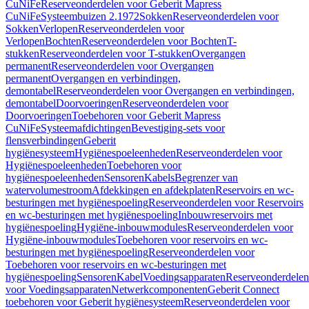
CuNiFe
Reserveonderdelen voor Geberit Mapress
CuNiFe
Systeembuizen 2.1972
Sokken
Reserveonderdelen voor
Sokken
Verlopen
Reserveonderdelen voor
Verlopen
Bochten
Reserveonderdelen voor Bochten
T-
stukken
Reserveonderdelen voor T-stukken
Overgangen
permanent
Reserveonderdelen voor Overgangen
permanent
Overgangen en verbindingen,
demontabel
Reserveonderdelen voor Overgangen en verbindingen,
demontabel
Doorvoeringen
Reserveonderdelen voor
Doorvoeringen
Toebehoren voor Geberit Mapress
CuNiFe
Systeemafdichtingen
Bevestiging-sets voor
flensverbindingen
Geberit
hygiënesysteem
Hygiënespoeleenheden
Reserveonderdelen voor
Hygiënespoeleenheden
Toebehoren voor
hygiënespoeleenheden
Sensoren
Kabels
Begrenzer van
watervolumestroom
Afdekkingen en afdekplaten
Reservoirs en wc-
besturingen met hygiënespoeling
Reserveonderdelen voor Reservoirs
en wc-besturingen met hygiënespoeling
Inbouwreservoirs met
hygiënespoeling
Hygiëne-inbouwmodules
Reserveonderdelen voor
Hygiëne-inbouwmodules
Toebehoren voor reservoirs en wc-
besturingen met hygiënespoeling
Reserveonderdelen voor
Toebehoren voor reservoirs en wc-besturingen met
hygiënespoeling
Sensoren
Kabel
Voedingsapparaten
Reserveonderdelen
voor Voedingsapparaten
Netwerkcomponenten
Geberit Connect
toebehoren voor Geberit hygiënesysteem
Reserveonderdelen voor