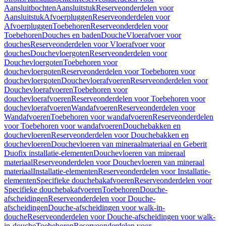
Aansluitbochten
Aansluitstuk
Reserveonderdelen voor
Aansluitstuk
Afvoerpluggen
Reserveonderdelen voor
Afvoerpluggen
Toebehoren
Reserveonderdelen voor
Toebehoren
Douches en baden
Douche
Vloerafvoer voor
douches
Reserveonderdelen voor Vloerafvoer voor
douches
Douchevloergoten
Reserveonderdelen voor
Douchevloergoten
Toebehoren voor
douchevloergoten
Reserveonderdelen voor Toebehoren voor
douchevloergoten
Douchevloerafvoeren
Reserveonderdelen voor
Douchevloerafvoeren
Toebehoren voor
douchevloerafvoeren
Reserveonderdelen voor Toebehoren voor
douchevloerafvoeren
Wandafvoeren
Reserveonderdelen voor
Wandafvoeren
Toebehoren voor wandafvoeren
Reserveonderdelen
voor Toebehoren voor wandafvoeren
Douchebakken en
douchevloeren
Reserveonderdelen voor Douchebakken en
douchevloeren
Douchevloeren van mineraalmateriaal en Geberit
Duofix installatie-elementen
Douchevloeren van mineraal
materiaal
Reserveonderdelen voor Douchevloeren van mineraal
materiaal
Installatie-elementen
Reserveonderdelen voor Installatie-
elementen
Specifieke douchebakafvoeren
Reserveonderdelen voor
Specifieke douchebakafvoeren
Toebehoren
Douche-
afscheidingen
Reserveonderdelen voor Douche-
afscheidingen
Douche-afscheidingen voor walk-in-
douche
Reserveonderdelen voor Douche-afscheidingen voor walk-
in-douche
Toebehoren
Reserveonderdelen voor