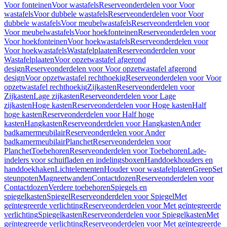
Voor fonteinen
Voor wastafels
Reserveonderdelen voor Voor
wastafels
Voor dubbele wastafels
Reserveonderdelen voor Voor
dubbele wastafels
Voor meubelwastafels
Reserveonderdelen voor
Voor meubelwastafels
Voor hoekfonteinen
Reserveonderdelen voor
Voor hoekfonteinen
Voor hoekwastafels
Reserveonderdelen voor
Voor hoekwastafels
Wastafelplaaten
Reserveonderdelen voor
Wastafelplaaten
Voor opzetwastafel afgerond
design
Reserveonderdelen voor Voor opzetwastafel afgerond
design
Voor opzetwastafel rechthoekig
Reserveonderdelen voor Voor
opzetwastafel rechthoekig
Zijkasten
Reserveonderdelen voor
Zijkasten
Lage zijkasten
Reserveonderdelen voor Lage
zijkasten
Hoge kasten
Reserveonderdelen voor Hoge kasten
Half
hoge kasten
Reserveonderdelen voor Half hoge
kasten
Hangkasten
Reserveonderdelen voor Hangkasten
Ander
badkamermeubilair
Reserveonderdelen voor Ander
badkamermeubilair
Planchet
Reserveonderdelen voor
Planchet
Toebehoren
Reserveonderdelen voor Toebehoren
Lade-
indelers voor schuifladen en indelingsboxen
Handdoekhouders en
handdoekhaken
Lichtelementen
Houder voor wastafelplaten
Greep
Set
steunpoten
Magneetwanden
Contactdozen
Reserveonderdelen voor
Contactdozen
Verdere toebehoren
Spiegels en
spiegelkasten
Spiegel
Reserveonderdelen voor Spiegel
Met
geïntegreerde verlichting
Reserveonderdelen voor Met geïntegreerde
verlichting
Spiegelkasten
Reserveonderdelen voor Spiegelkasten
Met
geïntegreerde verlichting
Reserveonderdelen voor Met geïntegreerde