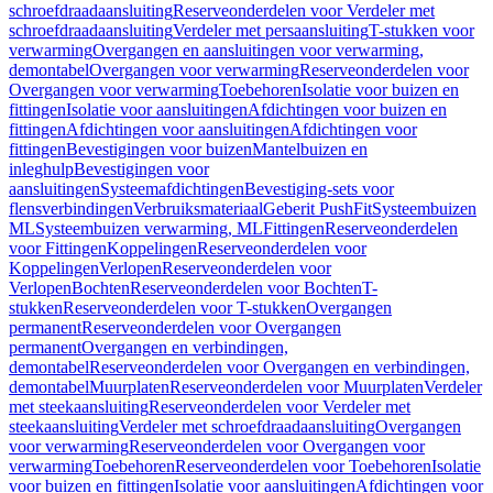
schroefdraadaansluiting
Reserveonderdelen voor Verdeler met
schroefdraadaansluiting
Verdeler met persaansluiting
T-stukken voor
verwarming
Overgangen en aansluitingen voor verwarming,
demontabel
Overgangen voor verwarming
Reserveonderdelen voor
Overgangen voor verwarming
Toebehoren
Isolatie voor buizen en
fittingen
Isolatie voor aansluitingen
Afdichtingen voor buizen en
fittingen
Afdichtingen voor aansluitingen
Afdichtingen voor
fittingen
Bevestigingen voor buizen
Mantelbuizen en
inleghulp
Bevestigingen voor
aansluitingen
Systeemafdichtingen
Bevestiging-sets voor
flensverbindingen
Verbruiksmateriaal
Geberit PushFit
Systeembuizen
ML
Systeembuizen verwarming, ML
Fittingen
Reserveonderdelen
voor Fittingen
Koppelingen
Reserveonderdelen voor
Koppelingen
Verlopen
Reserveonderdelen voor
Verlopen
Bochten
Reserveonderdelen voor Bochten
T-
stukken
Reserveonderdelen voor T-stukken
Overgangen
permanent
Reserveonderdelen voor Overgangen
permanent
Overgangen en verbindingen,
demontabel
Reserveonderdelen voor Overgangen en verbindingen,
demontabel
Muurplaten
Reserveonderdelen voor Muurplaten
Verdeler
met steekaansluiting
Reserveonderdelen voor Verdeler met
steekaansluiting
Verdeler met schroefdraadaansluiting
Overgangen
voor verwarming
Reserveonderdelen voor Overgangen voor
verwarming
Toebehoren
Reserveonderdelen voor Toebehoren
Isolatie
voor buizen en fittingen
Isolatie voor aansluitingen
Afdichtingen voor