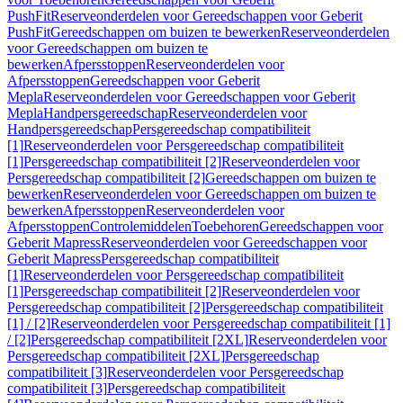
PushFit
Reserveonderdelen voor Gereedschappen voor Geberit
PushFit
Gereedschappen om buizen te bewerken
Reserveonderdelen
voor Gereedschappen om buizen te
bewerken
Afpersstoppen
Reserveonderdelen voor
Afpersstoppen
Gereedschappen voor Geberit
Mepla
Reserveonderdelen voor Gereedschappen voor Geberit
Mepla
Handpersgereedschap
Reserveonderdelen voor
Handpersgereedschap
Persgereedschap compatibiliteit
[1]
Reserveonderdelen voor Persgereedschap compatibiliteit
[1]
Persgereedschap compatibiliteit [2]
Reserveonderdelen voor
Persgereedschap compatibiliteit [2]
Gereedschappen om buizen te
bewerken
Reserveonderdelen voor Gereedschappen om buizen te
bewerken
Afpersstoppen
Reserveonderdelen voor
Afpersstoppen
Controlemiddelen
Toebehoren
Gereedschappen voor
Geberit Mapress
Reserveonderdelen voor Gereedschappen voor
Geberit Mapress
Persgereedschap compatibiliteit
[1]
Reserveonderdelen voor Persgereedschap compatibiliteit
[1]
Persgereedschap compatibiliteit [2]
Reserveonderdelen voor
Persgereedschap compatibiliteit [2]
Persgereedschap compatibiliteit
[1] / [2]
Reserveonderdelen voor Persgereedschap compatibiliteit [1]
/ [2]
Persgereedschap compatibiliteit [2XL]
Reserveonderdelen voor
Persgereedschap compatibiliteit [2XL]
Persgereedschap
compatibiliteit [3]
Reserveonderdelen voor Persgereedschap
compatibiliteit [3]
Persgereedschap compatibiliteit