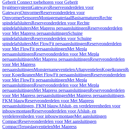
Geberit Connect toebehoren voor Geberit
hygiënesysteem
Gateways
Reserveonderdelen voor
Gateways
Omvormer
Reserveonderdelen voor
Omvormer
Sensoren
Montagemateriaal
Basisarmaturen
Rechte
spindelafsluiters
Reserveonderdelen voor Rechte
spindelafsluiters
Met Mapress persaansluitingen
Reserveonderdelen
voor Met Mapress persaansluitingen
Schuine
spindelafsluiters
Reserveonderdelen voor Schuine
spindelafsluiters
Met FlowFit persaansluitingen
Reserveonderdelen
voor Met FlowFit persaansluitingen
Met Mepla
persaansluitingen
Reserveonderdelen voor Met Mepla
persaansluitingen
Met Mapress persaansluitingen
Reserveonderdelen
voor Met Mapress
persaansluitingen
Monsternameventielen
Aftapventielen
Kogelkranen
R
voor Kogelkranen
Met FlowFit persaansluitingen
Reserveonderdelen
voor Met FlowFit persaansluitingen
Met Mepla
persaansluitingen
Reserveonderdelen voor Met Mepla
persaansluitingen
Met Mapress persaansluitingen
Reserveonderdelen
voor Met Mapress persaansluitingen
Met Mapress persaansluitingen,
FKM blauw
Reserveonderdelen voor Met Mapress
persaansluitingen, FKM blauw
Afsluit- en verdelereenheden voor
inbouwmontage
Reserveonderdelen voor Afsluit- en
verdelereenheden voor inbouwmontage
Met aansluitingen
Compact
Reserveonderdelen voor Met aansluitingen
Compact
Terugslagventielen
Met Mapress