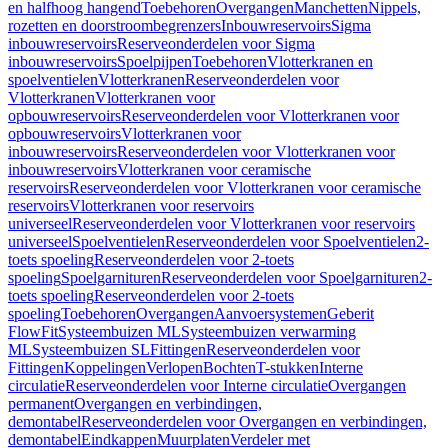
en halfhoog hangend
Toebehoren
Overgangen
Manchetten
Nippels,
rozetten en doorstroombegrenzers
Inbouwreservoirs
Sigma
inbouwreservoirs
Reserveonderdelen voor Sigma
inbouwreservoirs
Spoelpijpen
Toebehoren
Vlotterkranen en
spoelventielen
Vlotterkranen
Reserveonderdelen voor
Vlotterkranen
Vlotterkranen voor
opbouwreservoirs
Reserveonderdelen voor Vlotterkranen voor
opbouwreservoirs
Vlotterkranen voor
inbouwreservoirs
Reserveonderdelen voor Vlotterkranen voor
inbouwreservoirs
Vlotterkranen voor ceramische
reservoirs
Reserveonderdelen voor Vlotterkranen voor ceramische
reservoirs
Vlotterkranen voor reservoirs
universeel
Reserveonderdelen voor Vlotterkranen voor reservoirs
universeel
Spoelventielen
Reserveonderdelen voor Spoelventielen
2-
toets spoeling
Reserveonderdelen voor 2-toets
spoeling
Spoelgarnituren
Reserveonderdelen voor Spoelgarnituren
2-
toets spoeling
Reserveonderdelen voor 2-toets
spoeling
Toebehoren
Overgangen
Aanvoersystemen
Geberit
FlowFit
Systeembuizen ML
Systeembuizen verwarming
ML
Systeembuizen SL
Fittingen
Reserveonderdelen voor
Fittingen
Koppelingen
Verlopen
Bochten
T-stukken
Interne
circulatie
Reserveonderdelen voor Interne circulatie
Overgangen
permanent
Overgangen en verbindingen,
demontabel
Reserveonderdelen voor Overgangen en verbindingen,
demontabel
Eindkappen
Muurplaten
Verdeler met