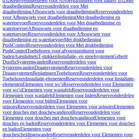
d52
Reserveonderdelen voor Afvoergarnituren voor baden, d52
Met
draaibediening
Reserveonderdelen voor Met
draaibediening
Afbouwsets voor draaibediening
Reserveonderdelen
voor Afbouwsets voor draaibediening
Met draaibediening en
watertoevoer
Reserveonderdelen voor Met draaibediening en
watertoevoer
Afbouwsets voor draaibediening en
watertoevoer
Reserveonderdelen voor Afbouwsets voor
draaibediening en watertoevoer
Met drukbediening
PushControl
Reserveonderdelen voor Met drukbediening
PushControl
Toebehoren voor afvoergarnituren voor
baden
Aansluitsets
T-stukken
Installatie- en spoelsystemen
Geberit
Duofix
Systeemwanden
Reserveonderdelen voor
Systeemwanden
Draagsystemen
Reserveonderdelen voor
Draagsystemen
Beplatingen
Toebehoren
Reserveonderdelen voor
Toebehoren
Installatie-elementen
Reserveonderdelen voor Installatie-
elementen
Elementen voor wc's
Reserveonderdelen voor Elementen
voor wc's
Elementen voor wastafels
Reserveonderdelen voor
Elementen voor wastafels
Elementen voor bidets
Reserveonderdelen
voor Elementen voor bidets
Elementen voor
urinoirs
Reserveonderdelen voor Elementen voor urinoirs
Elementen
voor douches met douchewandgoot
Reserveonderdelen voor
Elementen voor douches met douchewandgoot
Elementen voor
douches en baden
Reserveonderdelen voor Elementen voor douches
en baden
Elementen voor
douchescheidingswanden
Reserveonderdelen voor Elementen voor