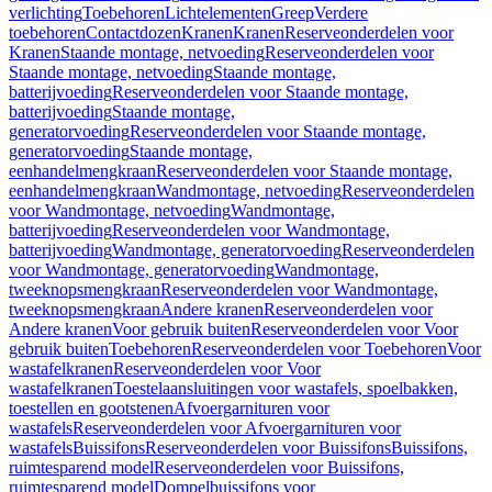
verlichting
Toebehoren
Lichtelementen
Greep
Verdere
toebehoren
Contactdozen
Kranen
Kranen
Reserveonderdelen voor
Kranen
Staande montage, netvoeding
Reserveonderdelen voor
Staande montage, netvoeding
Staande montage,
batterijvoeding
Reserveonderdelen voor Staande montage,
batterijvoeding
Staande montage,
generatorvoeding
Reserveonderdelen voor Staande montage,
generatorvoeding
Staande montage,
eenhandelmengkraan
Reserveonderdelen voor Staande montage,
eenhandelmengkraan
Wandmontage, netvoeding
Reserveonderdelen
voor Wandmontage, netvoeding
Wandmontage,
batterijvoeding
Reserveonderdelen voor Wandmontage,
batterijvoeding
Wandmontage, generatorvoeding
Reserveonderdelen
voor Wandmontage, generatorvoeding
Wandmontage,
tweeknopsmengkraan
Reserveonderdelen voor Wandmontage,
tweeknopsmengkraan
Andere kranen
Reserveonderdelen voor
Andere kranen
Voor gebruik buiten
Reserveonderdelen voor Voor
gebruik buiten
Toebehoren
Reserveonderdelen voor Toebehoren
Voor
wastafelkranen
Reserveonderdelen voor Voor
wastafelkranen
Toestelaansluitingen voor wastafels, spoelbakken,
toestellen en gootstenen
Afvoergarnituren voor
wastafels
Reserveonderdelen voor Afvoergarnituren voor
wastafels
Buissifons
Reserveonderdelen voor Buissifons
Buissifons,
ruimtesparend model
Reserveonderdelen voor Buissifons,
ruimtesparend model
Dompelbuissifons voor