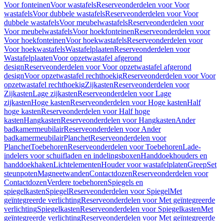
Voor fonteinen
Voor wastafels
Reserveonderdelen voor Voor
wastafels
Voor dubbele wastafels
Reserveonderdelen voor Voor
dubbele wastafels
Voor meubelwastafels
Reserveonderdelen voor
Voor meubelwastafels
Voor hoekfonteinen
Reserveonderdelen voor
Voor hoekfonteinen
Voor hoekwastafels
Reserveonderdelen voor
Voor hoekwastafels
Wastafelplaaten
Reserveonderdelen voor
Wastafelplaaten
Voor opzetwastafel afgerond
design
Reserveonderdelen voor Voor opzetwastafel afgerond
design
Voor opzetwastafel rechthoekig
Reserveonderdelen voor Voor
opzetwastafel rechthoekig
Zijkasten
Reserveonderdelen voor
Zijkasten
Lage zijkasten
Reserveonderdelen voor Lage
zijkasten
Hoge kasten
Reserveonderdelen voor Hoge kasten
Half
hoge kasten
Reserveonderdelen voor Half hoge
kasten
Hangkasten
Reserveonderdelen voor Hangkasten
Ander
badkamermeubilair
Reserveonderdelen voor Ander
badkamermeubilair
Planchet
Reserveonderdelen voor
Planchet
Toebehoren
Reserveonderdelen voor Toebehoren
Lade-
indelers voor schuifladen en indelingsboxen
Handdoekhouders en
handdoekhaken
Lichtelementen
Houder voor wastafelplaten
Greep
Set
steunpoten
Magneetwanden
Contactdozen
Reserveonderdelen voor
Contactdozen
Verdere toebehoren
Spiegels en
spiegelkasten
Spiegel
Reserveonderdelen voor Spiegel
Met
geïntegreerde verlichting
Reserveonderdelen voor Met geïntegreerde
verlichting
Spiegelkasten
Reserveonderdelen voor Spiegelkasten
Met
geïntegreerde verlichting
Reserveonderdelen voor Met geïntegreerde