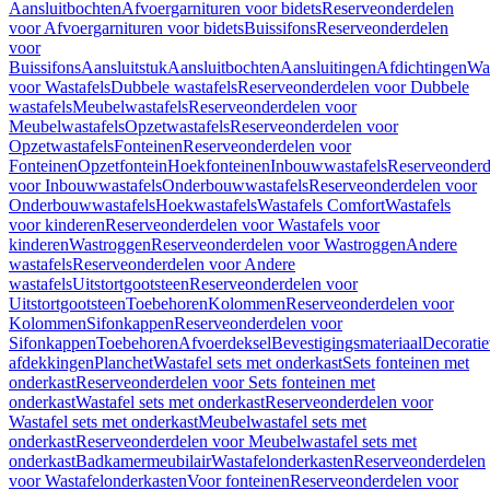
Aansluitbochten
Afvoergarnituren voor bidets
Reserveonderdelen
voor Afvoergarnituren voor bidets
Buissifons
Reserveonderdelen
voor
Buissifons
Aansluitstuk
Aansluitbochten
Aansluitingen
Afdichtingen
Was
voor Wastafels
Dubbele wastafels
Reserveonderdelen voor Dubbele
wastafels
Meubelwastafels
Reserveonderdelen voor
Meubelwastafels
Opzetwastafels
Reserveonderdelen voor
Opzetwastafels
Fonteinen
Reserveonderdelen voor
Fonteinen
Opzetfontein
Hoekfonteinen
Inbouwwastafels
Reserveonderd
voor Inbouwwastafels
Onderbouwwastafels
Reserveonderdelen voor
Onderbouwwastafels
Hoekwastafels
Wastafels Comfort
Wastafels
voor kinderen
Reserveonderdelen voor Wastafels voor
kinderen
Wastroggen
Reserveonderdelen voor Wastroggen
Andere
wastafels
Reserveonderdelen voor Andere
wastafels
Uitstortgootsteen
Reserveonderdelen voor
Uitstortgootsteen
Toebehoren
Kolommen
Reserveonderdelen voor
Kolommen
Sifonkappen
Reserveonderdelen voor
Sifonkappen
Toebehoren
Afvoerdeksel
Bevestigingsmateriaal
Decorati
afdekkingen
Planchet
Wastafel sets met onderkast
Sets fonteinen met
onderkast
Reserveonderdelen voor Sets fonteinen met
onderkast
Wastafel sets met onderkast
Reserveonderdelen voor
Wastafel sets met onderkast
Meubelwastafel sets met
onderkast
Reserveonderdelen voor Meubelwastafel sets met
onderkast
Badkamermeubilair
Wastafelonderkasten
Reserveonderdelen
voor Wastafelonderkasten
Voor fonteinen
Reserveonderdelen voor