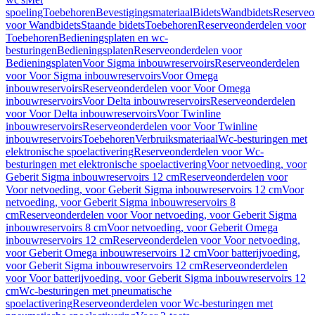
spoeling
Toebehoren
Bevestigingsmateriaal
Bidets
Wandbidets
Reserveo
voor Wandbidets
Staande bidets
Toebehoren
Reserveonderdelen voor
Toebehoren
Bedieningsplaten en wc-
besturingen
Bedieningsplaten
Reserveonderdelen voor
Bedieningsplaten
Voor Sigma inbouwreservoirs
Reserveonderdelen
voor Voor Sigma inbouwreservoirs
Voor Omega
inbouwreservoirs
Reserveonderdelen voor Voor Omega
inbouwreservoirs
Voor Delta inbouwreservoirs
Reserveonderdelen
voor Voor Delta inbouwreservoirs
Voor Twinline
inbouwreservoirs
Reserveonderdelen voor Voor Twinline
inbouwreservoirs
Toebehoren
Verbruiksmateriaal
Wc-besturingen met
elektronische spoelactivering
Reserveonderdelen voor Wc-
besturingen met elektronische spoelactivering
Voor netvoeding, voor
Geberit Sigma inbouwreservoirs 12 cm
Reserveonderdelen voor
Voor netvoeding, voor Geberit Sigma inbouwreservoirs 12 cm
Voor
netvoeding, voor Geberit Sigma inbouwreservoirs 8
cm
Reserveonderdelen voor Voor netvoeding, voor Geberit Sigma
inbouwreservoirs 8 cm
Voor netvoeding, voor Geberit Omega
inbouwreservoirs 12 cm
Reserveonderdelen voor Voor netvoeding,
voor Geberit Omega inbouwreservoirs 12 cm
Voor batterijvoeding,
voor Geberit Sigma inbouwreservoirs 12 cm
Reserveonderdelen
voor Voor batterijvoeding, voor Geberit Sigma inbouwreservoirs 12
cm
Wc-besturingen met pneumatische
spoelactivering
Reserveonderdelen voor Wc-besturingen met