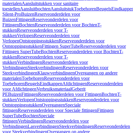
materialen
Aansluitstukken voor sanitaire
toestellen
Aansluitbochten
Aansluitstuk
Toebehoren
Beugels
Eindkappe
Silent-Pro
Buizen
Reserveonderdelen voor
Buizen
Fittingen
Reserveonderdelen voor
Fittingen
Bochten
Reserveonderdelen voor Bochten
T-
stukken
Reserveonderdelen voor T-
stukken
Verlopen
Reserveonderdelen voor
Verlopen
Ontstoppingsstukken
Reserveonderdelen voor
Ontstoppingsstukken
Fittingen SuperTube
Reserveonderdelen voor
Fittingen SuperTube
Bochten
Reserveonderdelen voor Bochten
T-
stukken
Reserveonderdelen voor T-
stukken
Verbindingen
Reserveonderdelen voor
Verbindingen
Steekverbindingen
Reserveonderdelen voor
Steekverbindingen
Klauwverbindingen
Overgangen op andere
materialen
Toebehoren
Reserveonderdelen voor
Toebehoren
Beugels
Eindkappen
Afdichtingen
Reserveonderdelen
voor Afdichtingen
Verbruiksmateriaal
Geberit
PE
Buizen
Fittingen
Reserveonderdelen voor Fittingen
Bochten
T-
stukken
Verlopen
Ontstoppingsstukken
Reserveonderdelen voor
Ontstoppingsstukken
Overgangen
Speciale
fittingen
Reserveonderdelen voor Speciale fittingen
Fittingen
SuperTube
Bochten
Speciale
fittingen
Verbindingen
Reserveonderdelen voor
Verbindingen
Lasverbindingen
Steekverbindingen
Reserveonderdelen
voor Steekverbindingen
Overgangen op andere