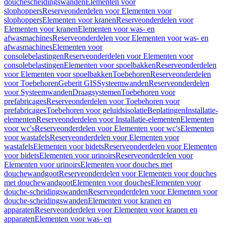
douchescheidingswanden
Elementen voor
slophoppers
Reserveonderdelen voor Elementen voor
slophoppers
Elementen voor kranen
Reserveonderdelen voor
Elementen voor kranen
Elementen voor was- en
afwasmachines
Reserveonderdelen voor Elementen voor was- en
afwasmachines
Elementen voor
consolebelastingen
Reserveonderdelen voor Elementen voor
consolebelastingen
Elementen voor spoelbakken
Reserveonderdelen
voor Elementen voor spoelbakken
Toebehoren
Reserveonderdelen
voor Toebehoren
Geberit GIS
Systeemwanden
Reserveonderdelen
voor Systeemwanden
Draagsystemen
Toebehoren voor
prefabricages
Reserveonderdelen voor Toebehoren voor
prefabricages
Toebehoren voor geluidsisolatie
Beplatingen
Installatie-
elementen
Reserveonderdelen voor Installatie-elementen
Elementen
voor wc's
Reserveonderdelen voor Elementen voor wc's
Elementen
voor wastafels
Reserveonderdelen voor Elementen voor
wastafels
Elementen voor bidets
Reserveonderdelen voor Elementen
voor bidets
Elementen voor urinoirs
Reserveonderdelen voor
Elementen voor urinoirs
Elementen voor douches met
douchewandgoot
Reserveonderdelen voor Elementen voor douches
met douchewandgoot
Elementen voor douches
Elementen voor
douche-scheidingswanden
Reserveonderdelen voor Elementen voor
douche-scheidingswanden
Elementen voor kranen en
apparaten
Reserveonderdelen voor Elementen voor kranen en
apparaten
Elementen voor was- en