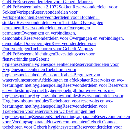
CuNiFe
Reserveonderdelen voor Geberit Mapress
CuNiFe
Systeembuizen 2.1972
Sokken
Reserveonderdelen voor
Sokken
Verlopen
Reserveonderdelen voor
Verlopen
Bochten
Reserveonderdelen voor Bochten
T-
stukken
Reserveonderdelen voor T-stukken
Overgangen
permanent
Reserveonderdelen voor Overgangen
permanent
Overgangen en verbindingen,
demontabel
Reserveonderdelen voor Overgangen en verbindingen,
demontabel
Doorvoeringen
Reserveonderdelen voor
Doorvoeringen
Toebehoren voor Geberit Mapress
CuNiFe
Systeemafdichtingen
Bevestiging-sets voor
flensverbindingen
Geberit
hygiënesysteem
Hygiënespoeleenheden
Reserveonderdelen voor
Hygiënespoeleenheden
Toebehoren voor
hygiënespoeleenheden
Sensoren
Kabels
Begrenzer van
watervolumestroom
Afdekkingen en afdekplaten
Reservoirs en wc-
besturingen met hygiënespoeling
Reserveonderdelen voor Reservoirs
en wc-besturingen met hygiënespoeling
Inbouwreservoirs met
hygiënespoeling
Hygiëne-inbouwmodules
Reserveonderdelen voor
Hygiëne-inbouwmodules
Toebehoren voor reservoirs en wc-
besturingen met hygiënespoeling
Reserveonderdelen voor
Toebehoren voor reservoirs en wc-besturingen met
hygiënespoeling
Sensoren
Kabel
Voedingsapparaten
Reserveonderdelen
voor Voedingsapparaten
Netwerkcomponenten
Geberit Connect
toebehoren voor Geberit hygiënesysteem
Reserveonderdelen voor