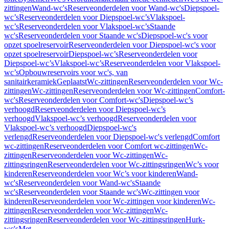
zittingen
Wand-wc's
Reserveonderdelen voor Wand-wc's
Diepspoel-
wc’s
Reserveonderdelen voor Diepspoel-wc’s
Vlakspoel-
wc’s
Reserveonderdelen voor Vlakspoel-wc’s
Staande
wc's
Reserveonderdelen voor Staande wc's
Diepspoel-wc's voor
opzet spoelreservoir
Reserveonderdelen voor Diepspoel-wc's voor
opzet spoelreservoir
Diepspoel-wc’s
Reserveonderdelen voor
Diepspoel-wc’s
Vlakspoel-wc’s
Reserveonderdelen voor Vlakspoel-
wc’s
Opbouwreservoirs voor wc's, van
sanitairkeramiek
Geplaatst
Wc-zittingen
Reserveonderdelen voor Wc-
zittingen
Wc-zittingen
Reserveonderdelen voor Wc-zittingen
Comfort-
wc's
Reserveonderdelen voor Comfort-wc's
Diepspoel-wc’s
verhoogd
Reserveonderdelen voor Diepspoel-wc’s
verhoogd
Vlakspoel-wc’s verhoogd
Reserveonderdelen voor
Vlakspoel-wc’s verhoogd
Diepspoel-wc's
verlengd
Reserveonderdelen voor Diepspoel-wc's verlengd
Comfort
wc-zittingen
Reserveonderdelen voor Comfort wc-zittingen
Wc-
zittingen
Reserveonderdelen voor Wc-zittingen
Wc-
zittingsringen
Reserveonderdelen voor Wc-zittingsringen
Wc’s voor
kinderen
Reserveonderdelen voor Wc’s voor kinderen
Wand-
wc's
Reserveonderdelen voor Wand-wc's
Staande
wc's
Reserveonderdelen voor Staande wc's
Wc-zittingen voor
kinderen
Reserveonderdelen voor Wc-zittingen voor kinderen
Wc-
zittingen
Reserveonderdelen voor Wc-zittingen
Wc-
zittingsringen
Reserveonderdelen voor Wc-zittingsringen
Hurk-
wc's
Met