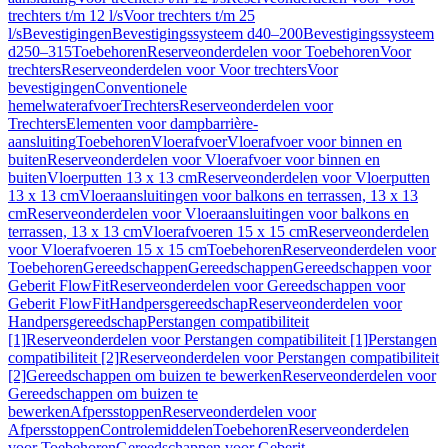
trechters t/m 12 l/s
Voor trechters t/m 25
l/s
Bevestigingen
Bevestigingssysteem d40–200
Bevestigingssysteem
d250–315
Toebehoren
Reserveonderdelen voor Toebehoren
Voor
trechters
Reserveonderdelen voor Voor trechters
Voor
bevestigingen
Conventionele
hemelwaterafvoer
Trechters
Reserveonderdelen voor
Trechters
Elementen voor dampbarrière-
aansluiting
Toebehoren
Vloerafvoer
Vloerafvoer voor binnen en
buiten
Reserveonderdelen voor Vloerafvoer voor binnen en
buiten
Vloerputten 13 x 13 cm
Reserveonderdelen voor Vloerputten
13 x 13 cm
Vloeraansluitingen voor balkons en terrassen, 13 x 13
cm
Reserveonderdelen voor Vloeraansluitingen voor balkons en
terrassen, 13 x 13 cm
Vloerafvoeren 15 x 15 cm
Reserveonderdelen
voor Vloerafvoeren 15 x 15 cm
Toebehoren
Reserveonderdelen voor
Toebehoren
Gereedschappen
Gereedschappen
Gereedschappen voor
Geberit FlowFit
Reserveonderdelen voor Gereedschappen voor
Geberit FlowFit
Handpersgereedschap
Reserveonderdelen voor
Handpersgereedschap
Perstangen compatibiliteit
[1]
Reserveonderdelen voor Perstangen compatibiliteit [1]
Perstangen
compatibiliteit [2]
Reserveonderdelen voor Perstangen compatibiliteit
[2]
Gereedschappen om buizen te bewerken
Reserveonderdelen voor
Gereedschappen om buizen te
bewerken
Afpersstoppen
Reserveonderdelen voor
Afpersstoppen
Controlemiddelen
Toebehoren
Reserveonderdelen
voor Toebehoren
Gereedschappen voor Geberit