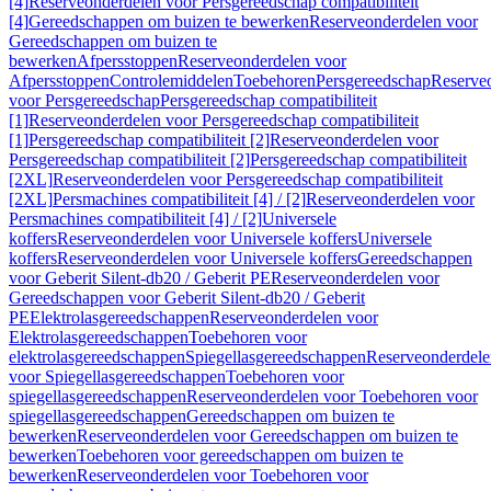
[4]
Reserveonderdelen voor Persgereedschap compatibiliteit
[4]
Gereedschappen om buizen te bewerken
Reserveonderdelen voor
Gereedschappen om buizen te
bewerken
Afpersstoppen
Reserveonderdelen voor
Afpersstoppen
Controlemiddelen
Toebehoren
Persgereedschap
Reserve
voor Persgereedschap
Persgereedschap compatibiliteit
[1]
Reserveonderdelen voor Persgereedschap compatibiliteit
[1]
Persgereedschap compatibiliteit [2]
Reserveonderdelen voor
Persgereedschap compatibiliteit [2]
Persgereedschap compatibiliteit
[2XL]
Reserveonderdelen voor Persgereedschap compatibiliteit
[2XL]
Persmachines compatibiliteit [4] / [2]
Reserveonderdelen voor
Persmachines compatibiliteit [4] / [2]
Universele
koffers
Reserveonderdelen voor Universele koffers
Universele
koffers
Reserveonderdelen voor Universele koffers
Gereedschappen
voor Geberit Silent-db20 / Geberit PE
Reserveonderdelen voor
Gereedschappen voor Geberit Silent-db20 / Geberit
PE
Elektrolasgereedschappen
Reserveonderdelen voor
Elektrolasgereedschappen
Toebehoren voor
elektrolasgereedschappen
Spiegellasgereedschappen
Reserveonderdele
voor Spiegellasgereedschappen
Toebehoren voor
spiegellasgereedschappen
Reserveonderdelen voor Toebehoren voor
spiegellasgereedschappen
Gereedschappen om buizen te
bewerken
Reserveonderdelen voor Gereedschappen om buizen te
bewerken
Toebehoren voor gereedschappen om buizen te
bewerken
Reserveonderdelen voor Toebehoren voor