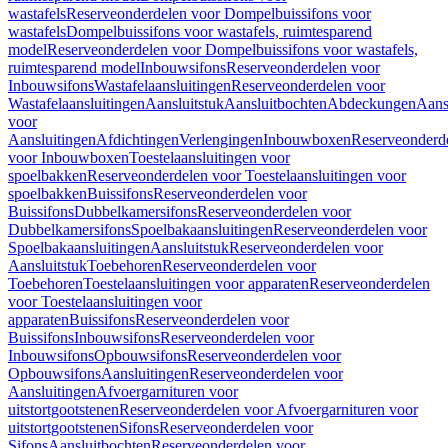
wastafels
Reserveonderdelen voor Dompelbuissifons voor
wastafels
Dompelbuissifons voor wastafels, ruimtesparend
model
Reserveonderdelen voor Dompelbuissifons voor wastafels,
ruimtesparend model
Inbouwsifons
Reserveonderdelen voor
Inbouwsifons
Wastafelaansluitingen
Reserveonderdelen voor
Wastafelaansluitingen
Aansluitstuk
Aansluitbochten
Abdeckungen
Aans
voor
Aansluitingen
Afdichtingen
Verlengingen
Inbouwboxen
Reserveonderd
voor Inbouwboxen
Toestelaansluitingen voor
spoelbakken
Reserveonderdelen voor Toestelaansluitingen voor
spoelbakken
Buissifons
Reserveonderdelen voor
Buissifons
Dubbelkamersifons
Reserveonderdelen voor
Dubbelkamersifons
Spoelbakaansluitingen
Reserveonderdelen voor
Spoelbakaansluitingen
Aansluitstuk
Reserveonderdelen voor
Aansluitstuk
Toebehoren
Reserveonderdelen voor
Toebehoren
Toestelaansluitingen voor apparaten
Reserveonderdelen
voor Toestelaansluitingen voor
apparaten
Buissifons
Reserveonderdelen voor
Buissifons
Inbouwsifons
Reserveonderdelen voor
Inbouwsifons
Opbouwsifons
Reserveonderdelen voor
Opbouwsifons
Aansluitingen
Reserveonderdelen voor
Aansluitingen
Afvoergarnituren voor
uitstortgootstenen
Reserveonderdelen voor Afvoergarnituren voor
uitstortgootstenen
Sifons
Reserveonderdelen voor
Sifons
Aansluitbochten
Reserveonderdelen voor