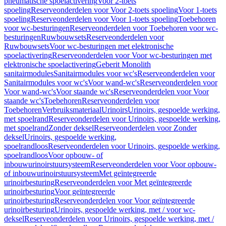
pneumatische spoelactivering
Voor 2-toets
spoeling
Reserveonderdelen voor Voor 2-toets spoeling
Voor 1-toets
spoeling
Reserveonderdelen voor Voor 1-toets spoeling
Toebehoren
voor wc-besturingen
Reserveonderdelen voor Toebehoren voor wc-
besturingen
Ruwbouwsets
Reserveonderdelen voor
Ruwbouwsets
Voor wc-besturingen met elektronische
spoelactivering
Reserveonderdelen voor Voor wc-besturingen met
elektronische spoelactivering
Geberit Monolith
sanitairmodules
Sanitairmodules voor wc's
Reserveonderdelen voor
Sanitairmodules voor wc's
Voor wand-wc's
Reserveonderdelen voor
Voor wand-wc's
Voor staande wc's
Reserveonderdelen voor Voor
staande wc's
Toebehoren
Reserveonderdelen voor
Toebehoren
Verbruiksmateriaal
Urinoirs
Urinoirs, gespoelde werking,
met spoelrand
Reserveonderdelen voor Urinoirs, gespoelde werking,
met spoelrand
Zonder deksel
Reserveonderdelen voor Zonder
deksel
Urinoirs, gespoelde werking,
spoelrandloos
Reserveonderdelen voor Urinoirs, gespoelde werking,
spoelrandloos
Voor opbouw- of
inbouwurinoirstuursysteem
Reserveonderdelen voor Voor opbouw-
of inbouwurinoirstuursysteem
Met geïntegreerde
urinoirbesturing
Reserveonderdelen voor Met geïntegreerde
urinoirbesturing
Voor geïntegreerde
urinoirbesturing
Reserveonderdelen voor Voor geïntegreerde
urinoirbesturing
Urinoirs, gespoelde werking, met / voor wc-
deksel
Reserveonderdelen voor Urinoirs, gespoelde werking, met /