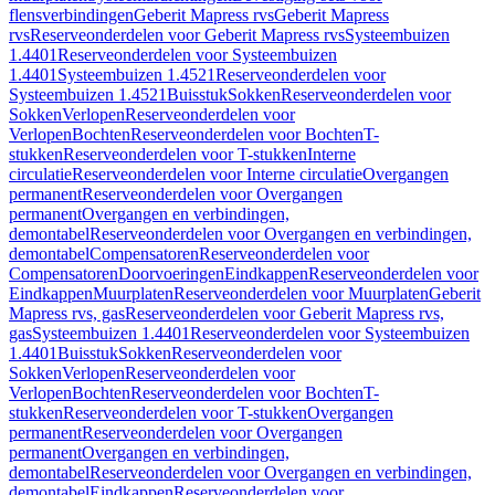
flensverbindingen
Geberit Mapress rvs
Geberit Mapress
rvs
Reserveonderdelen voor Geberit Mapress rvs
Systeembuizen
1.4401
Reserveonderdelen voor Systeembuizen
1.4401
Systeembuizen 1.4521
Reserveonderdelen voor
Systeembuizen 1.4521
Buisstuk
Sokken
Reserveonderdelen voor
Sokken
Verlopen
Reserveonderdelen voor
Verlopen
Bochten
Reserveonderdelen voor Bochten
T-
stukken
Reserveonderdelen voor T-stukken
Interne
circulatie
Reserveonderdelen voor Interne circulatie
Overgangen
permanent
Reserveonderdelen voor Overgangen
permanent
Overgangen en verbindingen,
demontabel
Reserveonderdelen voor Overgangen en verbindingen,
demontabel
Compensatoren
Reserveonderdelen voor
Compensatoren
Doorvoeringen
Eindkappen
Reserveonderdelen voor
Eindkappen
Muurplaten
Reserveonderdelen voor Muurplaten
Geberit
Mapress rvs, gas
Reserveonderdelen voor Geberit Mapress rvs,
gas
Systeembuizen 1.4401
Reserveonderdelen voor Systeembuizen
1.4401
Buisstuk
Sokken
Reserveonderdelen voor
Sokken
Verlopen
Reserveonderdelen voor
Verlopen
Bochten
Reserveonderdelen voor Bochten
T-
stukken
Reserveonderdelen voor T-stukken
Overgangen
permanent
Reserveonderdelen voor Overgangen
permanent
Overgangen en verbindingen,
demontabel
Reserveonderdelen voor Overgangen en verbindingen,
demontabel
Eindkappen
Reserveonderdelen voor