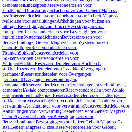
demontabel
Eindkappen
Reserveonderdelen voor
Eindkappen
Doorvoeringen
Toebehoren voor Geberit Mapress
rvs
Reserveonderdelen voor Toebehoren voor Geberit Mapress
rvs
Isolatie voor aansluitingen
Afdichtingen voor buizen en
fittingen
Bevestigingen voor buizen
Bevestigingen voor
muurplaten
Reserveonderdelen voor Bevestigingen voor
muurplaten
Systeemafdichtingen
Bevestiging-sets voor
flensverbindingen
Geberit Mapress Therm
Systeembuizen
Therm
Fittingen
Reserveonderdelen voor
Fittingen
Sokken
Reserveonderdelen voor
Sokken
Verlopen
Reserveonderdelen voor
Verlopen
Bochten
Reserveonderdelen voor Bochten
T-
stukken
Reserveonderdelen voor T-stukken
Overgangen
permanent
Reserveonderdelen voor Overgangen
permanent
Overgangen en verbindingen,
demontabel
Reserveonderdelen voor Overgangen en verbindingen,
demontabel
Axiale compensatoren
Reserveonderdelen voor Axiale
compensatoren
Eindkappen
Reserveonderdelen voor Eindkappen
T-
stukken voor verwarming
Reserveonderdelen voor T-stukken voor
verwarming
Aansluitingen voor verwarming
Reserveonderdelen voor
Aansluitingen voor verwarming
Toebehoren voor Geberit Mapress
Therm
Systeemafdichtingen
Bevestiging-sets voor
flensverbindingen
Bevestigingen voor buizen
Geberit Mapress C-
staal
Geberit Mapress C-staal
Reserveonderdelen voor Geberit