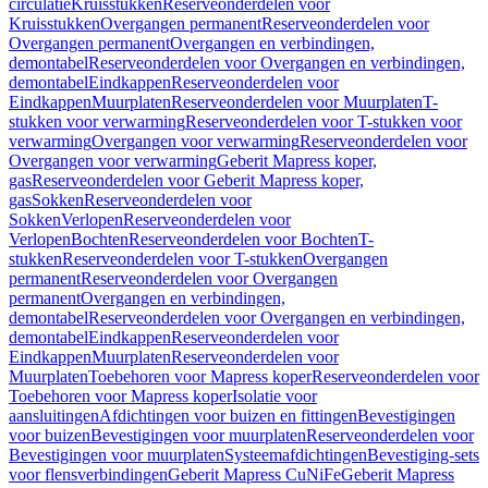
circulatie
Kruisstukken
Reserveonderdelen voor
Kruisstukken
Overgangen permanent
Reserveonderdelen voor
Overgangen permanent
Overgangen en verbindingen,
demontabel
Reserveonderdelen voor Overgangen en verbindingen,
demontabel
Eindkappen
Reserveonderdelen voor
Eindkappen
Muurplaten
Reserveonderdelen voor Muurplaten
T-
stukken voor verwarming
Reserveonderdelen voor T-stukken voor
verwarming
Overgangen voor verwarming
Reserveonderdelen voor
Overgangen voor verwarming
Geberit Mapress koper,
gas
Reserveonderdelen voor Geberit Mapress koper,
gas
Sokken
Reserveonderdelen voor
Sokken
Verlopen
Reserveonderdelen voor
Verlopen
Bochten
Reserveonderdelen voor Bochten
T-
stukken
Reserveonderdelen voor T-stukken
Overgangen
permanent
Reserveonderdelen voor Overgangen
permanent
Overgangen en verbindingen,
demontabel
Reserveonderdelen voor Overgangen en verbindingen,
demontabel
Eindkappen
Reserveonderdelen voor
Eindkappen
Muurplaten
Reserveonderdelen voor
Muurplaten
Toebehoren voor Mapress koper
Reserveonderdelen voor
Toebehoren voor Mapress koper
Isolatie voor
aansluitingen
Afdichtingen voor buizen en fittingen
Bevestigingen
voor buizen
Bevestigingen voor muurplaten
Reserveonderdelen voor
Bevestigingen voor muurplaten
Systeemafdichtingen
Bevestiging-sets
voor flensverbindingen
Geberit Mapress CuNiFe
Geberit Mapress