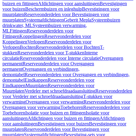
buizen en fittingen
Afdichtingen voor aansluitingen
Bevestigingen
voor buizen
Beschermbuizen en inleghulp
Bevestigingen voor
muurplaten
Reserveonderdelen voor Bevestigingen voor
muurplaten
Systeemafdichtingen
Geberit Mepla
Systeembuizen
drinkwater, ML
Systeembuizen verwarming,
ML
Fittingen
Reserveonderdelen voor
Fittingen
Koppelingen
Reserveonderdelen voor
Koppelingen
Verlopen
Reserveonderdelen voor
Verlopen
Bochten
Reserveonderdelen voor Bochten
T-
stukken
Reserveonderdelen voor T-stukken
Interne
circulatie
Reserveonderdelen voor Interne circulatie
Overgangen
permanent
Reserveonderdelen voor Overgangen
permanent
Overgangen en verbindingen,
demontabel
Reserveonderdelen voor Overgangen en verbindingen,
demontabel
Eindkappen
Reserveonderdelen voor
Eindkappen
Muurplaten
Reserveonderdelen voor
Muurplaten
Verdeler met schroefdraadaansluiting
Reserveonderdelen
voor Verdeler met schroefdraadaansluiting
T-stukken voor
verwarming
Overgangen voor verwarming
Reserveonderdelen voor
Overgangen voor verwarming
Toebehoren
Reserveonderdelen voor
Toebehoren
Isolatie voor buizen en fittingen
Isolatie voor
aansluitingen
Afdichtingen voor buizen en fittingen
Afdichtingen
voor aansluitingen
Bevestigingen voor buizen
Bevestigingen voor
muurplaten
Reserveonderdelen voor Bevestigingen voor
muurplaten
Systeemafdichtingen
Bevestiging-sets voor