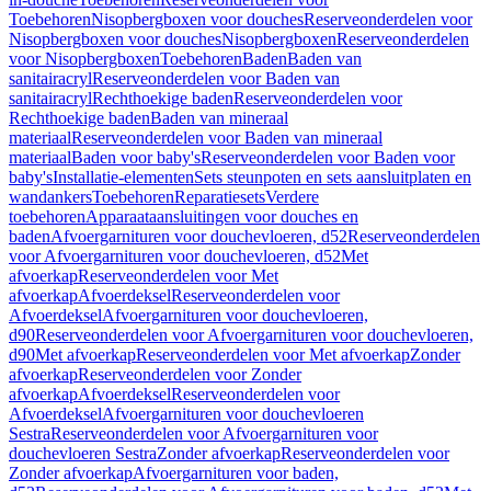
Toebehoren
Nisopbergboxen voor douches
Reserveonderdelen voor
Nisopbergboxen voor douches
Nisopbergboxen
Reserveonderdelen
voor Nisopbergboxen
Toebehoren
Baden
Baden van
sanitairacryl
Reserveonderdelen voor Baden van
sanitairacryl
Rechthoekige baden
Reserveonderdelen voor
Rechthoekige baden
Baden van mineraal
materiaal
Reserveonderdelen voor Baden van mineraal
materiaal
Baden voor baby's
Reserveonderdelen voor Baden voor
baby's
Installatie-elementen
Sets steunpoten en sets aansluitplaten en
wandankers
Toebehoren
Reparatiesets
Verdere
toebehoren
Apparaataansluitingen voor douches en
baden
Afvoergarnituren voor douchevloeren, d52
Reserveonderdelen
voor Afvoergarnituren voor douchevloeren, d52
Met
afvoerkap
Reserveonderdelen voor Met
afvoerkap
Afvoerdeksel
Reserveonderdelen voor
Afvoerdeksel
Afvoergarnituren voor douchevloeren,
d90
Reserveonderdelen voor Afvoergarnituren voor douchevloeren,
d90
Met afvoerkap
Reserveonderdelen voor Met afvoerkap
Zonder
afvoerkap
Reserveonderdelen voor Zonder
afvoerkap
Afvoerdeksel
Reserveonderdelen voor
Afvoerdeksel
Afvoergarnituren voor douchevloeren
Sestra
Reserveonderdelen voor Afvoergarnituren voor
douchevloeren Sestra
Zonder afvoerkap
Reserveonderdelen voor
Zonder afvoerkap
Afvoergarnituren voor baden,