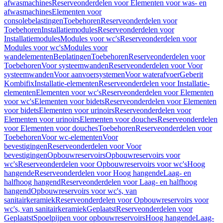
afwasmachines
Reserveonderdelen voor Elementen voor was- en
afwasmachines
Elementen voor
consolebelastingen
Toebehoren
Reserveonderdelen voor
Toebehoren
Installatiemodules
Reserveonderdelen voor
Installatiemodules
Modules voor wc's
Reserveonderdelen voor
Modules voor wc's
Modules voor
wandelementen
Beplatingen
Toebehoren
Reserveonderdelen voor
Toebehoren
Voor systeemwanden
Reserveonderdelen voor Voor
systeemwanden
Voor aanvoersystemen
Voor waterafvoer
Geberit
Kombifix
Installatie-elementen
Reserveonderdelen voor Installatie-
elementen
Elementen voor wc's
Reserveonderdelen voor Elementen
voor wc's
Elementen voor bidets
Reserveonderdelen voor Elementen
voor bidets
Elementen voor urinoirs
Reserveonderdelen voor
Elementen voor urinoirs
Elementen voor douches
Reserveonderdelen
voor Elementen voor douches
Toebehoren
Reserveonderdelen voor
Toebehoren
Voor wc-elementen
Voor
bevestigingen
Reserveonderdelen voor Voor
bevestigingen
Opbouwreservoirs
Opbouwreservoirs voor
wc's
Reserveonderdelen voor Opbouwreservoirs voor wc's
Hoog
hangende
Reserveonderdelen voor Hoog hangende
Laag- en
halfhoog hangend
Reserveonderdelen voor Laag- en halfhoog
hangend
Opbouwreservoirs voor wc's, van
sanitairkeramiek
Reserveonderdelen voor Opbouwreservoirs voor
wc's, van sanitairkeramiek
Geplaatst
Reserveonderdelen voor
Geplaatst
Spoelpijpen voor opbouwreservoirs
Hoog hangende
Laag-