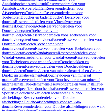
Aansluitbochten
Aansluitstuk
Reserveonderdelen voor
Aansluitstuk
Afvoerpluggen
Reserveonderdelen voor
Afvoerpluggen
Toebehoren
Reserveonderdelen voor
Toebehoren
Douches en baden
Douche
Vloerafvoer voor
douches
Reserveonderdelen voor Vloerafvoer voor
douches
Douchevloergoten
Reserveonderdelen voor
Douchevloergoten
Toebehoren voor
douchevloergoten
Reserveonderdelen voor Toebehoren voor
douchevloergoten
Douchevloerafvoeren
Reserveonderdelen voor
Douchevloerafvoeren
Toebehoren voor
douchevloerafvoeren
Reserveonderdelen voor Toebehoren voor
douchevloerafvoeren
Wandafvoeren
Reserveonderdelen voor
Wandafvoeren
Toebehoren voor wandafvoeren
Reserveonderdelen
voor Toebehoren voor wandafvoeren
Douchebakken en
douchevloeren
Reserveonderdelen voor Douchebakken en
douchevloeren
Douchevloeren van mineraalmateriaal en Geberit
Duofix installatie-elementen
Douchevloeren van mineraal
materiaal
Reserveonderdelen voor Douchevloeren van mineraal
materiaal
Installatie-elementen
Reserveonderdelen voor Installatie-
elementen
Specifieke douchebakafvoeren
Reserveonderdelen voor
Specifieke douchebakafvoeren
Toebehoren
Douche-
afscheidingen
Reserveonderdelen voor Douche-
afscheidingen
Douche-afscheidingen voor walk-in-
douche
Reserveonderdelen voor Douche-afscheidingen voor walk-
in-douche
Toebehoren
Reserveonderdelen voor