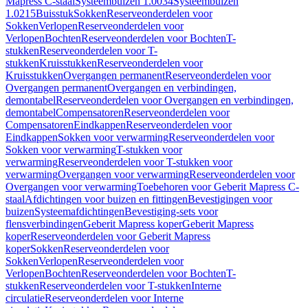
Mapress C-staal
Systeembuizen 1.0034
Systeembuizen
1.0215
Buisstuk
Sokken
Reserveonderdelen voor
Sokken
Verlopen
Reserveonderdelen voor
Verlopen
Bochten
Reserveonderdelen voor Bochten
T-
stukken
Reserveonderdelen voor T-
stukken
Kruisstukken
Reserveonderdelen voor
Kruisstukken
Overgangen permanent
Reserveonderdelen voor
Overgangen permanent
Overgangen en verbindingen,
demontabel
Reserveonderdelen voor Overgangen en verbindingen,
demontabel
Compensatoren
Reserveonderdelen voor
Compensatoren
Eindkappen
Reserveonderdelen voor
Eindkappen
Sokken voor verwarming
Reserveonderdelen voor
Sokken voor verwarming
T-stukken voor
verwarming
Reserveonderdelen voor T-stukken voor
verwarming
Overgangen voor verwarming
Reserveonderdelen voor
Overgangen voor verwarming
Toebehoren voor Geberit Mapress C-
staal
Afdichtingen voor buizen en fittingen
Bevestigingen voor
buizen
Systeemafdichtingen
Bevestiging-sets voor
flensverbindingen
Geberit Mapress koper
Geberit Mapress
koper
Reserveonderdelen voor Geberit Mapress
koper
Sokken
Reserveonderdelen voor
Sokken
Verlopen
Reserveonderdelen voor
Verlopen
Bochten
Reserveonderdelen voor Bochten
T-
stukken
Reserveonderdelen voor T-stukken
Interne
circulatie
Reserveonderdelen voor Interne