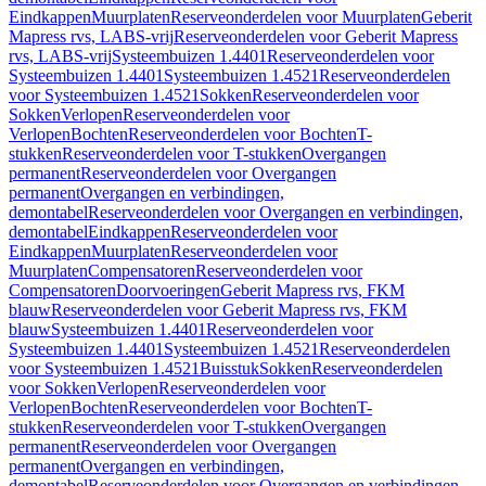
Eindkappen
Muurplaten
Reserveonderdelen voor Muurplaten
Geberit
Mapress rvs, LABS-vrij
Reserveonderdelen voor Geberit Mapress
rvs, LABS-vrij
Systeembuizen 1.4401
Reserveonderdelen voor
Systeembuizen 1.4401
Systeembuizen 1.4521
Reserveonderdelen
voor Systeembuizen 1.4521
Sokken
Reserveonderdelen voor
Sokken
Verlopen
Reserveonderdelen voor
Verlopen
Bochten
Reserveonderdelen voor Bochten
T-
stukken
Reserveonderdelen voor T-stukken
Overgangen
permanent
Reserveonderdelen voor Overgangen
permanent
Overgangen en verbindingen,
demontabel
Reserveonderdelen voor Overgangen en verbindingen,
demontabel
Eindkappen
Reserveonderdelen voor
Eindkappen
Muurplaten
Reserveonderdelen voor
Muurplaten
Compensatoren
Reserveonderdelen voor
Compensatoren
Doorvoeringen
Geberit Mapress rvs, FKM
blauw
Reserveonderdelen voor Geberit Mapress rvs, FKM
blauw
Systeembuizen 1.4401
Reserveonderdelen voor
Systeembuizen 1.4401
Systeembuizen 1.4521
Reserveonderdelen
voor Systeembuizen 1.4521
Buisstuk
Sokken
Reserveonderdelen
voor Sokken
Verlopen
Reserveonderdelen voor
Verlopen
Bochten
Reserveonderdelen voor Bochten
T-
stukken
Reserveonderdelen voor T-stukken
Overgangen
permanent
Reserveonderdelen voor Overgangen
permanent
Overgangen en verbindingen,
demontabel
Reserveonderdelen voor Overgangen en verbindingen,