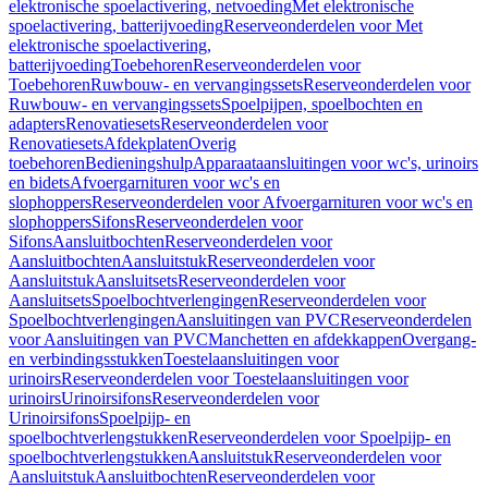
elektronische spoelactivering, netvoeding
Met elektronische
spoelactivering, batterijvoeding
Reserveonderdelen voor Met
elektronische spoelactivering,
batterijvoeding
Toebehoren
Reserveonderdelen voor
Toebehoren
Ruwbouw- en vervangingssets
Reserveonderdelen voor
Ruwbouw- en vervangingssets
Spoelpijpen, spoelbochten en
adapters
Renovatiesets
Reserveonderdelen voor
Renovatiesets
Afdekplaten
Overig
toebehoren
Bedieningshulp
Apparaataansluitingen voor wc's, urinoirs
en bidets
Afvoergarnituren voor wc's en
slophoppers
Reserveonderdelen voor Afvoergarnituren voor wc's en
slophoppers
Sifons
Reserveonderdelen voor
Sifons
Aansluitbochten
Reserveonderdelen voor
Aansluitbochten
Aansluitstuk
Reserveonderdelen voor
Aansluitstuk
Aansluitsets
Reserveonderdelen voor
Aansluitsets
Spoelbochtverlengingen
Reserveonderdelen voor
Spoelbochtverlengingen
Aansluitingen van PVC
Reserveonderdelen
voor Aansluitingen van PVC
Manchetten en afdekkappen
Overgang-
en verbindingsstukken
Toestelaansluitingen voor
urinoirs
Reserveonderdelen voor Toestelaansluitingen voor
urinoirs
Urinoirsifons
Reserveonderdelen voor
Urinoirsifons
Spoelpijp- en
spoelbochtverlengstukken
Reserveonderdelen voor Spoelpijp- en
spoelbochtverlengstukken
Aansluitstuk
Reserveonderdelen voor
Aansluitstuk
Aansluitbochten
Reserveonderdelen voor