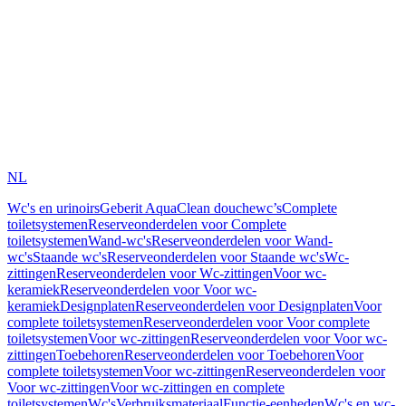
NL
Wc's en urinoirs
Geberit AquaClean douchewc’s
Complete
toiletsystemen
Reserveonderdelen voor Complete
toiletsystemen
Wand-wc's
Reserveonderdelen voor Wand-
wc's
Staande wc's
Reserveonderdelen voor Staande wc's
Wc-
zittingen
Reserveonderdelen voor Wc-zittingen
Voor wc-
keramiek
Reserveonderdelen voor Voor wc-
keramiek
Designplaten
Reserveonderdelen voor Designplaten
Voor
complete toiletsystemen
Reserveonderdelen voor Voor complete
toiletsystemen
Voor wc-zittingen
Reserveonderdelen voor Voor wc-
zittingen
Toebehoren
Reserveonderdelen voor Toebehoren
Voor
complete toiletsystemen
Voor wc-zittingen
Reserveonderdelen voor
Voor wc-zittingen
Voor wc-zittingen en complete
toiletsystemen
Wc's
Verbruiksmateriaal
Functie-eenheden
Wc's en wc-