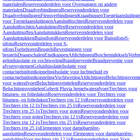
materialen
Reserveonderdelen voor Overgangen op andere
materialen
Draadverbindingen
Reserveonderdelen voor
Draadverbindingen
Flensverbindingen
Kraagbussen
Toestelaansluiting
voor Toestelaansluitingen
Aansluitbochten
Reserveonderdelen voor
Aansluitbochten
Aansluitmoffen
Reserveonderdelen voor
Aansluitmoffen
Aansluitstukken
Reserveonderdelen voor
Aansluitstukken
Buissifons
Reserveonderdelen voor Buissifons
S-
sifons
Reserveonderdelen voor S-
sifons
Toebehoren
Beugels
Bevestigingen voor
beugels
Draagschalen
Eindkappen
Afdichtingen
Beschermdeksels
Verbr
geluidsisolatie en vochtwering
Brandpreventie
Brandpreventie voor
afvoersystemen
Geluidsisolatie
Isolatie voor
contactgeluidontkoppeling
Isolatie voor luchtgeluid en
contactgeluidontkoppeling
Vochtwering
Afdichtingen
Beluchtingsventi
voor waterafvoer
Beluchtingsventielen
Reserveonderdelen voor
Beluchtingsventielen
Geberit Pluvia hemelwaterafvoer
Trechters voor
bitumen- en foliedaken
Reserveonderdelen voor Trechters voor
bitumen- en foliedaken
Trechters t/m 12 l/s
Reserveonderdelen voor
Trechters t/m 12 l/s
Trechters t/m 25 l/s
Reserveonderdelen voor
Trechters t/m 25 l/s
Trechters voor goten
Reserveonderdelen voor
Trechters voor goten
Trechters t/m 12 l/s
Reserveonderdelen voor
Trechters t/m 12 l/s
Trechters t/m 25 l/s
Reserveonderdelen voor
Trechters t/m 25 l/s
Elementen voor dampbarrière-
aansluiting
Reserveonderdelen voor Elementen voor dampbarrière-
aansluiting
Voor trechters t/m 12 l/s
Reserveonderdelen voor Voor