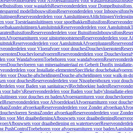
s
Reserveonderdelen voor Afvoergarnituren voor wastafels
Buissifons
Re
lbuissifons voor wastafels
Reserveonderdelen voor Dompelbuissifons 
mtesparend model
Inbouwsifons
Reserveonderdelen voor Inbouwsifons
W
luitingen
Reserveonderdelen voor Aansluitingen
Afdichtingen
Verlengin
n voor Toestelaansluitingen voor spoelbakken
Buissifons
Reserveonder
oelbakaansluitingen
Aansluitstuk
Reserveonderdelen voor Aansluitstuk
T
araten
Buissifons
Reserveonderdelen voor Buissifons
Inbouwsifons
Rese
gen
Afvoergarnituren voor uitstortgootstenen
Reserveonderdelen voor Afv
uitstuk
Reserveonderdelen voor Aansluitstuk
Afvoerpluggen
Reserveond
rveonderdelen voor Vloerafvoer voor douches
Douchevloergoten
Reser
loergoten
Douchevloerafvoeren
Reserveonderdelen voor Douchevloeraf
len voor Wandafvoeren
Toebehoren voor wandafvoeren
Reserveonderde
eren
Douchevloeren van mineraalmateriaal en Geberit Duofix installatie
veonderdelen voor Installatie-elementen
Specifieke douchebakafvoeren
len voor Douche-afscheidingen
Douche-afscheidingen voor walk-in-d
xen voor douches
Reserveonderdelen voor Nisopbergboxen voor douch
erdelen voor Baden van sanitairacryl
Rechthoekige baden
Reserveonder
 voor baby's
Reserveonderdelen voor Baden voor baby's
Installatie-el
luitingen voor douches en baden
Afvoergarnituren voor douchevloeren
el
Reserveonderdelen voor Afvoerdeksel
Afvoergarnituren voor douche
rkap
Zonder afvoerkap
Reserveonderdelen voor Zonder afvoerkap
Afvoe
douchevloeren Sestra
Zonder afvoerkap
Reserveonderdelen voor Zonder
len voor Met draaibediening
Afbouwsets voor draaibediening
Reserveon
voer
Afbouwsets voor draaibediening en watertoevoer
Reserveonderdele
ng PushControl
Toebehoren voor afvoergarnituren voor baden
Aansluits