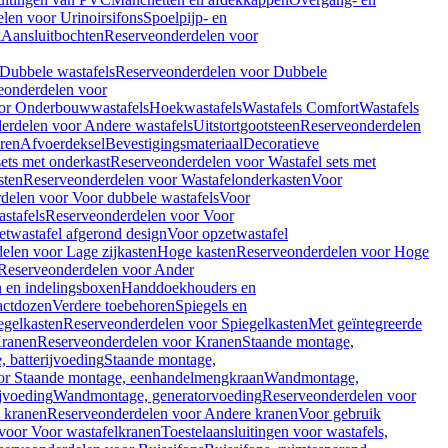
len voor Urinoirsifons
Spoelpijp- en
k
Aansluitbochten
Reserveonderdelen voor
Dubbele wastafels
Reserveonderdelen voor Dubbele
eonderdelen voor
or Onderbouwwastafels
Hoekwastafels
Wastafels Comfort
Wastafels
erdelen voor Andere wastafels
Uitstortgootsteen
Reserveonderdelen
ren
Afvoerdeksel
Bevestigingsmateriaal
Decoratieve
sets met onderkast
Reserveonderdelen voor Wastafel sets met
sten
Reserveonderdelen voor Wastafelonderkasten
Voor
delen voor Voor dubbele wastafels
Voor
stafels
Reserveonderdelen voor Voor
twastafel afgerond design
Voor opzetwastafel
elen voor Lage zijkasten
Hoge kasten
Reserveonderdelen voor Hoge
Reserveonderdelen voor Ander
n en indelingsboxen
Handdoekhouders en
actdozen
Verdere toebehoren
Spiegels en
egelkasten
Reserveonderdelen voor Spiegelkasten
Met geïntegreerde
ranen
Reserveonderdelen voor Kranen
Staande montage,
 batterijvoeding
Staande montage,
or Staande montage, eenhandelmengkraan
Wandmontage,
jvoeding
Wandmontage, generatorvoeding
Reserveonderdelen voor
 kranen
Reserveonderdelen voor Andere kranen
Voor gebruik
voor Voor wastafelkranen
Toestelaansluitingen voor wastafels,