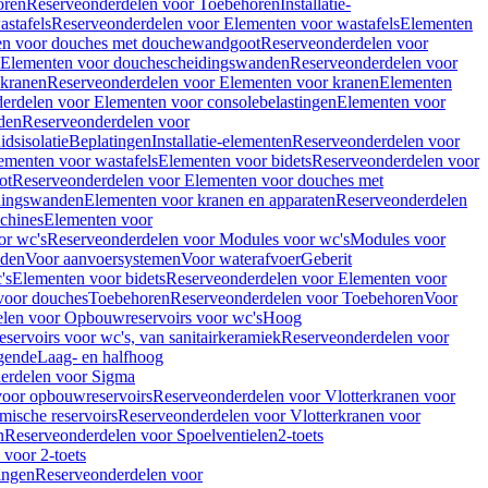
oren
Reserveonderdelen voor Toebehoren
Installatie-
stafels
Reserveonderdelen voor Elementen voor wastafels
Elementen
en voor douches met douchewandgoot
Reserveonderdelen voor
Elementen voor douchescheidingswanden
Reserveonderdelen voor
 kranen
Reserveonderdelen voor Elementen voor kranen
Elementen
erdelen voor Elementen voor consolebelastingen
Elementen voor
den
Reserveonderdelen voor
dsisolatie
Beplatingen
Installatie-elementen
Reserveonderdelen voor
ementen voor wastafels
Elementen voor bidets
Reserveonderdelen voor
ot
Reserveonderdelen voor Elementen voor douches met
dingswanden
Elementen voor kranen en apparaten
Reserveonderdelen
chines
Elementen voor
or wc's
Reserveonderdelen voor Modules voor wc's
Modules voor
nden
Voor aanvoersystemen
Voor waterafvoer
Geberit
's
Elementen voor bidets
Reserveonderdelen voor Elementen voor
voor douches
Toebehoren
Reserveonderdelen voor Toebehoren
Voor
len voor Opbouwreservoirs voor wc's
Hoog
ervoirs voor wc's, van sanitairkeramiek
Reserveonderdelen voor
gende
Laag- en halfhoog
erdelen voor Sigma
voor opbouwreservoirs
Reserveonderdelen voor Vlotterkranen voor
mische reservoirs
Reserveonderdelen voor Vlotterkranen voor
n
Reserveonderdelen voor Spoelventielen
2-toets
voor 2-toets
tingen
Reserveonderdelen voor