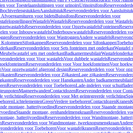
en voor Toestelaansluitingen voor urinoirs
Urinoirsifons
Reserveonderde
lbochtverlengstukken
Aansluitstuk
Reserveonderdelen voor Aansluitstu
Afvoergarnituren voor bidets
Buissifons
Reserveonderdelen voor
tafelopstellingen
Wastafels
Wastafels
Reserveonderdelen voor Wastafels
pzetwastafels
Reserveonderdelen voor Opzetwastafels
Fonteinen
Reserv
elen voor Inbouwwastafels
Onderbouwwastafels
Reserveonderdelen vo
oggen
Reserveonderdelen voor Wastroggen
Andere wastafels
Reserveond
or Kolommen
Sifonkappen
Reserveonderdelen voor Sifonkappen
Toebeho
nderkast
Reserveonderdelen voor Sets fonteinen met onderkast
Wastafel 
Meubelwastafel sets met onderkast
Badkamermeubilair
Wastafelonderka
veonderdelen voor Voor wastafels
Voor dubbele wastafels
Reserveonder
hoekfonteinen
Reserveonderdelen voor Voor hoekfonteinen
Voor hoekwa
n
Voor opzetwastafel afgerond design
Reserveonderdelen voor Voor opze
ijkasten
Reserveonderdelen voor Zijkasten
Lage zijkasten
Reserveonderd
gkasten
Reserveonderdelen voor Hangkasten
Ander badkamermeubilair
ren
Reserveonderdelen voor Toebehoren
Lade-indelers voor schuiflade
steunpoten
Magneetwanden
Contactdozen
Reserveonderdelen voor Cont
e verlichting
Reserveonderdelen voor Met geïntegreerde verlichting
Spi
ehoren
Lichtelementen
Greep
Verdere toebehoren
Contactdozen
Kranen
K
ande montage, batterijvoeding
Reserveonderdelen voor Staande montage,
rvoeding
Staande montage, eenhandelmengkraan
Reserveonderdelen vo
ntage, batterijvoeding
Reserveonderdelen voor Wandmontage, batteri
n
Reserveonderdelen voor Wandmontage, tweeknopsmengkraan
Andere
veonderdelen voor Toebehoren
Voor wastafelkranen
Reserveonderdelen 