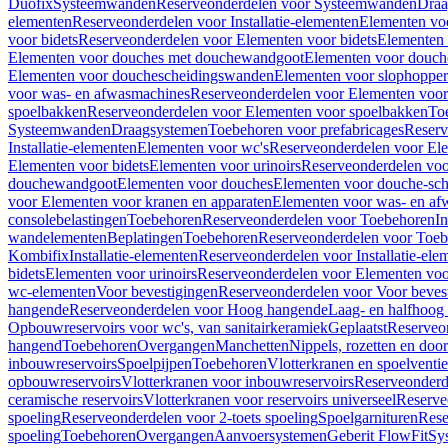
Duofix
Systeemwanden
Reserveonderdelen voor Systeemwanden
Draa
elementen
Reserveonderdelen voor Installatie-elementen
Elementen vo
voor bidets
Reserveonderdelen voor Elementen voor bidets
Elementen 
Elementen voor douches met douchewandgoot
Elementen voor douch
Elementen voor douchescheidingswanden
Elementen voor slophopper
voor was- en afwasmachines
Reserveonderdelen voor Elementen voor
spoelbakken
Reserveonderdelen voor Elementen voor spoelbakken
To
Systeemwanden
Draagsystemen
Toebehoren voor prefabricages
Reserv
Installatie-elementen
Elementen voor wc's
Reserveonderdelen voor El
Elementen voor bidets
Elementen voor urinoirs
Reserveonderdelen voo
douchewandgoot
Elementen voor douches
Elementen voor douche-sc
voor Elementen voor kranen en apparaten
Elementen voor was- en af
consolebelastingen
Toebehoren
Reserveonderdelen voor Toebehoren
In
wandelementen
Beplatingen
Toebehoren
Reserveonderdelen voor Toe
Kombifix
Installatie-elementen
Reserveonderdelen voor Installatie-ele
bidets
Elementen voor urinoirs
Reserveonderdelen voor Elementen voor
wc-elementen
Voor bevestigingen
Reserveonderdelen voor Voor beves
hangende
Reserveonderdelen voor Hoog hangende
Laag- en halfhoog
Opbouwreservoirs voor wc's, van sanitairkeramiek
Geplaatst
Reserveo
hangend
Toebehoren
Overgangen
Manchetten
Nippels, rozetten en doo
inbouwreservoirs
Spoelpijpen
Toebehoren
Vlotterkranen en spoelventie
opbouwreservoirs
Vlotterkranen voor inbouwreservoirs
Reserveonderd
ceramische reservoirs
Vlotterkranen voor reservoirs universeel
Reserve
spoeling
Reserveonderdelen voor 2-toets spoeling
Spoelgarnituren
Rese
spoeling
Toebehoren
Overgangen
Aanvoersystemen
Geberit FlowFit
Sy