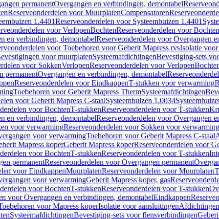
gangen permanent
Overgangen en verbindingen, demontabel
Reserveond
ten
Reserveonderdelen voor Muurplaten
Compensatoren
Reserveonderde
eembuizen 1.4401
Reserveonderdelen voor Systeembuizen 1.4401
Syst
rveonderdelen voor Verlopen
Bochten
Reserveonderdelen voor Bochte
n en verbindingen, demontabel
Reserveonderdelen voor Overgangen en
rveonderdelen voor Toebehoren voor Geberit Mapress rvs
Isolatie voor
evestigingen voor muurplaten
Systeemafdichtingen
Bevestiging-sets vo
rdelen voor Sokken
Verlopen
Reserveonderdelen voor Verlopen
Bochte
n permanent
Overgangen en verbindingen, demontabel
Reserveonderdel
ppen
Reserveonderdelen voor Eindkappen
T-stukken voor verwarming
R
ming
Toebehoren voor Geberit Mapress Therm
Systeemafdichtingen
Beve
elen voor Geberit Mapress C-staal
Systeembuizen 1.0034
Systeembuize
derdelen voor Bochten
T-stukken
Reserveonderdelen voor T-stukken
Kr
n en verbindingen, demontabel
Reserveonderdelen voor Overgangen en
en voor verwarming
Reserveonderdelen voor Sokken voor verwarmin
vergangen voor verwarming
Toebehoren voor Geberit Mapress C-staal
A
berit Mapress koper
Geberit Mapress koper
Reserveonderdelen voor Ge
derdelen voor Bochten
T-stukken
Reserveonderdelen voor T-stukken
Int
gen permanent
Reserveonderdelen voor Overgangen permanent
Overgan
elen voor Eindkappen
Muurplaten
Reserveonderdelen voor Muurplaten
T
vergangen voor verwarming
Geberit Mapress koper, gas
Reserveonderde
derdelen voor Bochten
T-stukken
Reserveonderdelen voor T-stukken
Ov
en voor Overgangen en verbindingen, demontabel
Eindkappen
Reserveo
Toebehoren voor Mapress koper
Isolatie voor aansluitingen
Afdichtingen
ten
Systeemafdichtingen
Bevestiging-sets voor flensverbindingen
Geberi