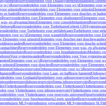
gsystemen
Reserveonderdelen voor Draagsystemen
Beplatingen
Toebeh
or wc's
Reserveonderdelen voor Elementen voor wc's
Elementen voor wa
voor urinoirs
Reserveonderdelen voor Elementen voor urinoirs
Element
es en baden
Reserveonderdelen voor Elementen voor douches en baden
s
Reserveonderdelen voor Elementen voor slophoppers
Elementen voor
 was- en afwasmachines
Elementen voor consolebelastingen
Reserveond
ebehoren
Reserveonderdelen voor Toebehoren
Geberit GIS
Systeemwan
eonderdelen voor Toebehoren voor prefabricages
Toebehoren voor gelui
ementen voor wc's
Elementen voor wastafels
Reserveonderdelen voor El
r Elementen voor urinoirs
Elementen voor douches met douchewandgo
heidingswanden
Reserveonderdelen voor Elementen voor douche-schei
wasmachines
Reserveonderdelen voor Elementen voor was- en afwasma
stallatiemodules
Reserveonderdelen voor Installatiemodules
Modules vo
behoren
Voor systeemwanden
Reserveonderdelen voor Voor systeemwa
menten
Elementen voor wc's
Reserveonderdelen voor Elementen voor wc
 urinoirs
Elementen voor douches
Reserveonderdelen voor Elementen 
tigingen
Opbouwreservoirs
Opbouwreservoirs voor wc's
Reserveonderde
 hangend
Reserveonderdelen voor Laag- en halfhoog hangend
Opbouwres
nderdelen voor Geplaatst
Spoelpijpen voor opbouwreservoirs
Hoog han
rstroombegrenzers
Inbouwreservoirs
Sigma inbouwreservoirs
Reserveond
len
Vlotterkranen
Reserveonderdelen voor Vlotterkranen
Vlotterkranen 
elen voor Vlotterkranen voor inbouwreservoirs
Vlotterkranen voor cera
onderdelen voor Vlotterkranen voor reservoirs universeel
Spoelventiele
rveonderdelen voor Spoelgarnituren
2-toets spoeling
Reserveonderdelen 
steembuizen ML
Systeembuizen verwarming ML
Systeembuizen SL
Fit