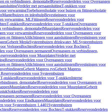
en en verbindingen, demontabel
Reserveonderdelen voor Overgangen
aansluiting
Verdeler met persaansluiting
T-stukken voor
voor verwarming
Toebehoren
Isolatie voor buizen en fittingen
Isolatie
en
Mantelbuizen en inleghulp
Bevestigingen voor
zen verwarming, ML
Fittingen
Reserveonderdelen voor
hten
T-stukken
Reserveonderdelen voor T-stukken
Overgangen
 verbindingen, demontabel
Muurplaten
Reserveonderdelen voor
gen voor verwarming
Reserveonderdelen voor Overgangen voor
zen en fittingen
Afdichtingen voor aansluitingen
Bevestigingen voor
ngen
Geberit Mepla
Systeembuizen drinkwater, ML
Systeembuizen
voor Verlopen
Bochten
Reserveonderdelen voor Bochten
T-
len voor Overgangen permanent
Overgangen en verbindingen,
eserveonderdelen voor Muurplaten
Verdeler met
ing
Reserveonderdelen voor Overgangen voor
zen en fittingen
Afdichtingen voor aansluitingen
Bevestigingen voor
ensverbindingen
Geberit Mapress rvs
Geberit Mapress
1
Reserveonderdelen voor Systeembuizen
n
T-stukken
Reserveonderdelen voor T-stukken
Interne
rbindingen, demontabel
Reserveonderdelen voor Overgangen en
kappen
Muurplaten
Reserveonderdelen voor Muurplaten
Geberit
sstuk
Sokken
Reserveonderdelen voor
ergangen permanent
Reserveonderdelen voor Overgangen
nderdelen voor Eindkappen
Muurplaten
Reserveonderdelen voor
en voor Systeembuizen 1.4401
Systeembuizen
chten
Reserveonderdelen voor Bochten
T-stukken
Reserveonderdelen