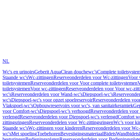
NL
Wc's en urinoirs
Geberit AquaClean douchewc’s
Complete toiletsyste
Staande wc's
Wc-zittingen
Reserveonderdelen voor Wc-zittingen
Voor 
toiletsystemen
Reserveonderdelen voor Voor complete toiletsystemen
V
toiletsystemen
Voor wc-zittingen
Reserveonderdelen voor Voor wc-zitt
wc's
Reserveonderdelen voor Wand-wc's
Diepspoel-wc’s
Reserveonder
wc's
Diepspoel-wc's voor opzet spoelreservoir
Reserveonderdelen voor
Vlakspoel-wc’s
Opbouwreservoirs voor wc's, van sanitairkeramiek
Gep
voor Comfort-wc's
Diepspoel-wc’s verhoogd
Reserveonderdelen voor
verlengd
Reserveonderdelen voor Diepspoel-wc's verlengd
Comfort wc
zittingsringen
Reserveonderdelen voor Wc-zittingsringen
Wc’s voor ki
Staande wc's
Wc-zittingen voor kinderen
Reserveonderdelen voor Wc-z
wc's
Met spoeling
Toebehoren
Bevestigingsmateriaal
Bidets
Wandbidets
besturingen
Bedieningsplaten
Reserveonderdelen voor Bedieningsplat