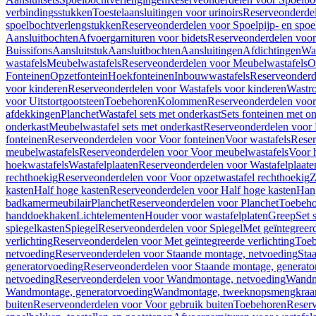
verbindingsstukken
Toestelaansluitingen voor urinoirs
Reserveonderdel
spoelbochtverlengstukken
Reserveonderdelen voor Spoelpijp- en spoe
Aansluitbochten
Afvoergarnituren voor bidets
Reserveonderdelen voor 
Buissifons
Aansluitstuk
Aansluitbochten
Aansluitingen
Afdichtingen
Was
wastafels
Meubelwastafels
Reserveonderdelen voor Meubelwastafels
O
Fonteinen
Opzetfontein
Hoekfonteinen
Inbouwwastafels
Reserveonderd
voor kinderen
Reserveonderdelen voor Wastafels voor kinderen
Wastr
voor Uitstortgootsteen
Toebehoren
Kolommen
Reserveonderdelen vo
afdekkingen
Planchet
Wastafel sets met onderkast
Sets fonteinen met o
onderkast
Meubelwastafel sets met onderkast
Reserveonderdelen voor 
fonteinen
Reserveonderdelen voor Voor fonteinen
Voor wastafels
Reser
meubelwastafels
Reserveonderdelen voor Voor meubelwastafels
Voor 
hoekwastafels
Wastafelplaaten
Reserveonderdelen voor Wastafelplaate
rechthoekig
Reserveonderdelen voor Voor opzetwastafel rechthoekig
Z
kasten
Half hoge kasten
Reserveonderdelen voor Half hoge kasten
Han
badkamermeubilair
Planchet
Reserveonderdelen voor Planchet
Toebeho
handdoekhaken
Lichtelementen
Houder voor wastafelplaten
Greep
Set 
spiegelkasten
Spiegel
Reserveonderdelen voor Spiegel
Met geïntegreerd
verlichting
Reserveonderdelen voor Met geïntegreerde verlichting
Toeb
netvoeding
Reserveonderdelen voor Staande montage, netvoeding
Sta
generatorvoeding
Reserveonderdelen voor Staande montage, generato
netvoeding
Reserveonderdelen voor Wandmontage, netvoeding
Wandmo
Wandmontage, generatorvoeding
Wandmontage, tweeknopsmengkraa
buiten
Reserveonderdelen voor Voor gebruik buiten
Toebehoren
Reser