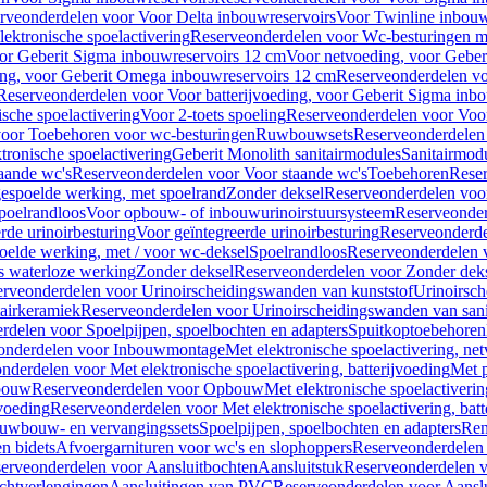
rveonderdelen voor Voor Delta inbouwreservoirs
Voor Twinline inbouw
ektronische spoelactivering
Reserveonderdelen voor Wc-besturingen met
or Geberit Sigma inbouwreservoirs 12 cm
Voor netvoeding, voor Geber
ng, voor Geberit Omega inbouwreservoirs 12 cm
Reserveonderdelen vo
Reserveonderdelen voor Voor batterijvoeding, voor Geberit Sigma inb
sche spoelactivering
Voor 2-toets spoeling
Reserveonderdelen voor Voor
oor Toebehoren voor wc-besturingen
Ruwbouwsets
Reserveonderdele
ronische spoelactivering
Geberit Monolith sanitairmodules
Sanitairmod
aande wc's
Reserveonderdelen voor Voor staande wc's
Toebehoren
Rese
gespoelde werking, met spoelrand
Zonder deksel
Reserveonderdelen voo
poelrandloos
Voor opbouw- of inbouwurinoirstuursysteem
Reserveonder
de urinoirbesturing
Voor geïntegreerde urinoirbesturing
Reserveonderdel
oelde werking, met / voor wc-deksel
Spoelrandloos
Reserveonderdelen 
s waterloze werking
Zonder deksel
Reserveonderdelen voor Zonder dek
rveonderdelen voor Urinoirscheidingswanden van kunststof
Urinoirsc
airkeramiek
Reserveonderdelen voor Urinoirscheidingswanden van sani
rdelen voor Spoelpijpen, spoelbochten en adapters
Spuitkoptoebehoren
onderdelen voor Inbouwmontage
Met elektronische spoelactivering, ne
nderdelen voor Met elektronische spoelactivering, batterijvoeding
Met p
bouw
Reserveonderdelen voor Opbouw
Met elektronische spoelactiveri
jvoeding
Reserveonderdelen voor Met elektronische spoelactivering, batt
uwbouw- en vervangingssets
Spoelpijpen, spoelbochten en adapters
Ren
en bidets
Afvoergarnituren voor wc's en slophoppers
Reserveonderdelen 
erveonderdelen voor Aansluitbochten
Aansluitstuk
Reserveonderdelen v
chtverlengingen
Aansluitingen van PVC
Reserveonderdelen voor Aansl