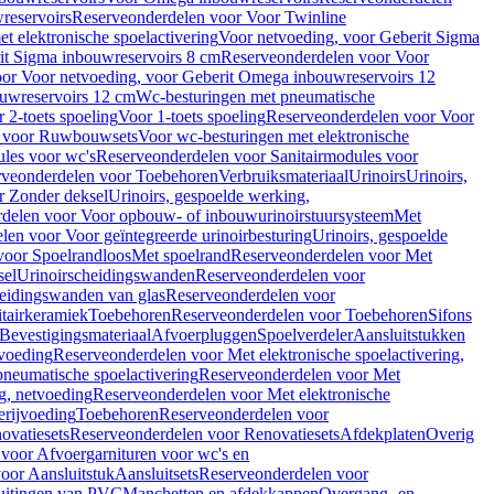
reservoirs
Reserveonderdelen voor Voor Twinline
 elektronische spoelactivering
Voor netvoeding, voor Geberit Sigma
it Sigma inbouwreservoirs 8 cm
Reserveonderdelen voor Voor
or Voor netvoeding, voor Geberit Omega inbouwreservoirs 12
ouwreservoirs 12 cm
Wc-besturingen met pneumatische
 2-toets spoeling
Voor 1-toets spoeling
Reserveonderdelen voor Voor
n voor Ruwbouwsets
Voor wc-besturingen met elektronische
ules voor wc's
Reserveonderdelen voor Sanitairmodules voor
rveonderdelen voor Toebehoren
Verbruiksmateriaal
Urinoirs
Urinoirs,
r Zonder deksel
Urinoirs, gespoelde werking,
delen voor Voor opbouw- of inbouwurinoirstuursysteem
Met
en voor Voor geïntegreerde urinoirbesturing
Urinoirs, gespoelde
voor Spoelrandloos
Met spoelrand
Reserveonderdelen voor Met
sel
Urinoirscheidingswanden
Reserveonderdelen voor
heidingswanden van glas
Reserveonderdelen voor
tairkeramiek
Toebehoren
Reserveonderdelen voor Toebehoren
Sifons
Bevestigingsmateriaal
Afvoerpluggen
Spoelverdeler
Aansluitstukken
tvoeding
Reserveonderdelen voor Met elektronische spoelactivering,
neumatische spoelactivering
Reserveonderdelen voor Met
ng, netvoeding
Reserveonderdelen voor Met elektronische
erijvoeding
Toebehoren
Reserveonderdelen voor
ovatiesets
Reserveonderdelen voor Renovatiesets
Afdekplaten
Overig
voor Afvoergarnituren voor wc's en
oor Aansluitstuk
Aansluitsets
Reserveonderdelen voor
uitingen van PVC
Manchetten en afdekkappen
Overgang- en