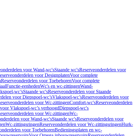
eonderdelen voor Wand-wc's
Staande wc's
Reserveonderdelen voor
eserveonderdelen voor Designplaten
Voor complete
n
Reserveonderdelen voor Toebehoren
Voor complete
iaal
Functie-eenheden
Wc's en wc-zittingen
Wand-
kspoel-wc’s
Staande wc's
Reserveonderdelen voor Staande
delen voor Diepspoel-wc’s
Vlakspoel-wc’s
Reserveonderdelen voor
eserveonderdelen voor Wc-zittingen
Comfort-wc's
Reserveonderdelen
 voor Vlakspoel-wc’s verhoogd
Diepspoel-wc's
eserveonderdelen voor Wc-zittingen
Wc-
nderdelen voor Wand-wc's
Staande wc's
Reserveonderdelen voor
gen
Wc-zittingsringen
Reserveonderdelen voor Wc-zittingsringen
Hurk-
onderdelen voor Toebehoren
Bedieningsplaten en wc-
bouwreservoirs
Voor Omega inbouwreservoirs
Reserveonderdelen