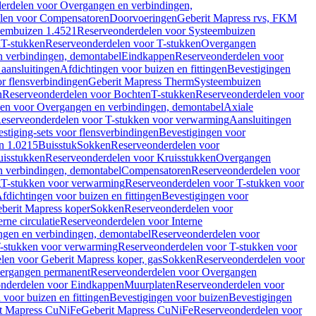
erdelen voor Overgangen en verbindingen,
len voor Compensatoren
Doorvoeringen
Geberit Mapress rvs, FKM
eembuizen 1.4521
Reserveonderdelen voor Systeembuizen
n
T-stukken
Reserveonderdelen voor T-stukken
Overgangen
 verbindingen, demontabel
Eindkappen
Reserveonderdelen voor
 aansluitingen
Afdichtingen voor buizen en fittingen
Bevestigingen
or flensverbindingen
Geberit Mapress Therm
Systeembuizen
n
Reserveonderdelen voor Bochten
T-stukken
Reserveonderdelen voor
en voor Overgangen en verbindingen, demontabel
Axiale
eserveonderdelen voor T-stukken voor verwarming
Aansluitingen
stiging-sets voor flensverbindingen
Bevestigingen voor
n 1.0215
Buisstuk
Sokken
Reserveonderdelen voor
uisstukken
Reserveonderdelen voor Kruisstukken
Overgangen
 verbindingen, demontabel
Compensatoren
Reserveonderdelen voor
g
T-stukken voor verwarming
Reserveonderdelen voor T-stukken voor
fdichtingen voor buizen en fittingen
Bevestigingen voor
berit Mapress koper
Sokken
Reserveonderdelen voor
erne circulatie
Reserveonderdelen voor Interne
gen en verbindingen, demontabel
Reserveonderdelen voor
-stukken voor verwarming
Reserveonderdelen voor T-stukken voor
len voor Geberit Mapress koper, gas
Sokken
Reserveonderdelen voor
ergangen permanent
Reserveonderdelen voor Overgangen
nderdelen voor Eindkappen
Muurplaten
Reserveonderdelen voor
 voor buizen en fittingen
Bevestigingen voor buizen
Bevestigingen
t Mapress CuNiFe
Geberit Mapress CuNiFe
Reserveonderdelen voor