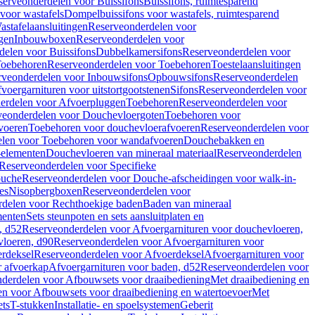
serveonderdelen voor Buissifons
Buissifons, ruimtesparend
voor wastafels
Dompelbuissifons voor wastafels, ruimtesparend
astafelaansluitingen
Reserveonderdelen voor
gen
Inbouwboxen
Reserveonderdelen voor
delen voor Buissifons
Dubbelkamersifons
Reserveonderdelen voor
oebehoren
Reserveonderdelen voor Toebehoren
Toestelaansluitingen
rveonderdelen voor Inbouwsifons
Opbouwsifons
Reserveonderdelen
oergarnituren voor uitstortgootstenen
Sifons
Reserveonderdelen voor
erdelen voor Afvoerpluggen
Toebehoren
Reserveonderdelen voor
veonderdelen voor Douchevloergoten
Toebehoren voor
voeren
Toebehoren voor douchevloerafvoeren
Reserveonderdelen voor
len voor Toebehoren voor wandafvoeren
Douchebakken en
-elementen
Douchevloeren van mineraal materiaal
Reserveonderdelen
Reserveonderdelen voor Specifieke
ouche
Reserveonderdelen voor Douche-afscheidingen voor walk-in-
es
Nisopbergboxen
Reserveonderdelen voor
delen voor Rechthoekige baden
Baden van mineraal
ementen
Sets steunpoten en sets aansluitplaten en
, d52
Reserveonderdelen voor Afvoergarnituren voor douchevloeren,
vloeren, d90
Reserveonderdelen voor Afvoergarnituren voor
rdeksel
Reserveonderdelen voor Afvoerdeksel
Afvoergarnituren voor
 afvoerkap
Afvoergarnituren voor baden, d52
Reserveonderdelen voor
derdelen voor Afbouwsets voor draaibediening
Met draaibediening en
n voor Afbouwsets voor draaibediening en watertoevoer
Met
ets
T-stukken
Installatie- en spoelsystemen
Geberit