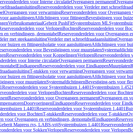
erveonderdelen voor Interne circulatie
Overgangen permanent
Overgang
roefdraadaansluiting
Reserveonderdelen voor Verdeler met schroefdraad
bel
Overgangen voor verwarming
Reserveonderdelen voor Overgangen 
voor aansluitingen
Afdichtingen voor fittingen
Bevestigingen voor buiz
ingen
Verbruiksmateriaal
Geberit PushFit
Systeembuizen ML
Systeembui
Reserveonderdelen voor Verlopen
Bochten
Reserveonderdelen voor Boc
n en verbindingen, demontabel
Reserveonderdelen voor Overgangen en
eler met steekaansluiting
Verdeler met schroefdraadaansluiting
Overgan
voor buizen en fittingen
Isolatie voor aansluitingen
Afdichtingen voor bui
eserveonderdelen voor Bevestigingen voor muurplaten
Systeemafdichti
gen
Reserveonderdelen voor Koppelingen
Verlopen
Reserveonderdelen 
erdelen voor Interne circulatie
Overgangen permanent
Reserveonderde
emontabel
Eindkappen
Reserveonderdelen voor Eindkappen
Muurplaten
R
draadaansluiting
T-stukken voor verwarming
Overgangen voor verwarm
voor buizen en fittingen
Isolatie voor aansluitingen
Afdichtingen voor bui
igingen voor muurplaten
Systeemafdichtingen
Bevestiging-sets voor fl
1
Reserveonderdelen voor Systeembuizen 1.4401
Systeembuizen 1.452
rveonderdelen voor Verlopen
Bochten
Reserveonderdelen voor Bochte
nent
Reserveonderdelen voor Overgangen permanent
Overgangen en ve
ompensatoren
Doorvoeringen
Eindkappen
Reserveonderdelen voor Eind
steembuizen 1.4401
Reserveonderdelen voor Systeembuizen 1.4401
Bui
derdelen voor Bochten
T-stukken
Reserveonderdelen voor T-stukken
Ov
en voor Overgangen en verbindingen, demontabel
Eindkappen
Reserveo
eberit Mapress rvs, LABS-vrij
Systeembuizen 1.4401
Reserveonderdel
eonderdelen voor Sokken
Verlopen
Reserveonderdelen voor Verlopen
Bo