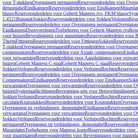
voor T-stukken
Overgangen permanent
Reserveonderdelen voor Over
demontabel
Eindkappen
Reserveonderdelen voor Eindkappen
Muurpla
blauw
Reserveonderdelen voor Geberit Mapress rvs, FKM blauw
Syst
1.4521
Buisstuk
Sokken
Reserveonderdelen voor Sokken
Verlopen
Rese
permanent
Reserveonderdelen voor Overgangen permanent
Overgange
Eindkappen
Doorvoeringen
Toebehoren voor Geberit Mapress rvs
Rese
voor buizen
Bevestigingen voor muurplaten
Reserveonderdelen voor B
Therm
Fittingen
Reserveonderdelen voor Fittingen
Sokken
Reserveonde
T-stukken
Overgangen permanent
Reserveonderdelen voor Overgange
compensatoren
Reserveonderdelen voor Axiale compensatoren
Eindka
voor verwarming
Reserveonderdelen voor Aansluitingen voor verwar
buizen
Geberit Mapress C-staal
Geberit Mapress C-staal
Reserveonderd
Sokken
Verlopen
Reserveonderdelen voor Verlopen
Bochten
Reserveon
permanent
Reserveonderdelen voor Overgangen permanent
Overgange
Compensatoren
Eindkappen
Reserveonderdelen voor Eindkappen
Sokk
verwarming
Overgangen voor verwarming
Reserveonderdelen voor O
buizen
Systeemafdichtingen
Bevestiging-sets voor flensverbindingen
Ge
Sokken
Verlopen
Reserveonderdelen voor Verlopen
Bochten
Reserveon
circulatie
Kruisstukken
Reserveonderdelen voor Kruisstukken
Overgan
Overgangen en verbindingen, demontabel
Eindkappen
Reserveonderd
verwarming
Overgangen voor verwarming
Reserveonderdelen voor O
Sokken
Verlopen
Reserveonderdelen voor Verlopen
Bochten
Reserveon
permanent
Overgangen en verbindingen, demontabel
Reserveonderdel
Muurplaten
Toebehoren voor Mapress koper
Reserveonderdelen voor 
voor muurplaten
Reserveonderdelen voor Bevestigingen voor muurpla