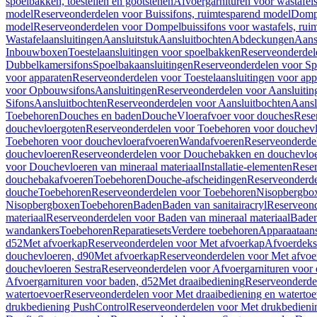
spoelbakken, toestellen en gootstenen
Afvoergarnituren voor wastafel
model
Reserveonderdelen voor Buissifons, ruimtesparend model
Dompe
model
Reserveonderdelen voor Dompelbuissifons voor wastafels, rui
Wastafelaansluitingen
Aansluitstuk
Aansluitbochten
Abdeckungen
Aans
Inbouwboxen
Toestelaansluitingen voor spoelbakken
Reserveonderdele
Dubbelkamersifons
Spoelbakaansluitingen
Reserveonderdelen voor Sp
voor apparaten
Reserveonderdelen voor Toestelaansluitingen voor app
voor Opbouwsifons
Aansluitingen
Reserveonderdelen voor Aansluitin
Sifons
Aansluitbochten
Reserveonderdelen voor Aansluitbochten
Aansl
Toebehoren
Douches en baden
Douche
Vloerafvoer voor douches
Rese
douchevloergoten
Reserveonderdelen voor Toebehoren voor douchev
Toebehoren voor douchevloerafvoeren
Wandafvoeren
Reserveonderde
douchevloeren
Reserveonderdelen voor Douchebakken en douchevlo
voor Douchevloeren van mineraal materiaal
Installatie-elementen
Reser
douchebakafvoeren
Toebehoren
Douche-afscheidingen
Reserveonderde
douche
Toebehoren
Reserveonderdelen voor Toebehoren
Nisopbergbo
Nisopbergboxen
Toebehoren
Baden
Baden van sanitairacryl
Reserveond
materiaal
Reserveonderdelen voor Baden van mineraal materiaal
Baden
wandankers
Toebehoren
Reparatiesets
Verdere toebehoren
Apparaataans
d52
Met afvoerkap
Reserveonderdelen voor Met afvoerkap
Afvoerdeks
douchevloeren, d90
Met afvoerkap
Reserveonderdelen voor Met afvoe
douchevloeren Sestra
Reserveonderdelen voor Afvoergarnituren voor 
Afvoergarnituren voor baden, d52
Met draaibediening
Reserveonderde
watertoevoer
Reserveonderdelen voor Met draaibediening en watertoe
drukbediening PushControl
Reserveonderdelen voor Met drukbedieni