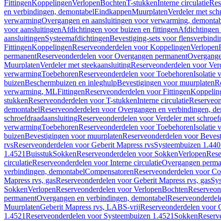
Fittingen
Koppelingen
Verlopen
Bochten
T-stukken
Interne circulatie
Res
en verbindingen, demontabel
Eindkappen
Muurplaten
Verdeler met sch
verwarming
Overgangen en aansluitingen voor verwarming, demonta
voor aansluitingen
Afdichtingen voor buizen en fittingen
Afdichtingen 
aansluitingen
Systeemafdichtingen
Bevestiging-sets voor flensverbind
Fittingen
Koppelingen
Reserveonderdelen voor Koppelingen
Verlopen
permanent
Reserveonderdelen voor Overgangen permanent
Overgange
Muurplaten
Verdeler met steekaansluiting
Reserveonderdelen voor Verd
verwarming
Toebehoren
Reserveonderdelen voor Toebehoren
Isolatie 
buizen
Beschermbuizen en inleghulp
Bevestigingen voor muurplaten
R
verwarming, ML
Fittingen
Reserveonderdelen voor Fittingen
Koppelin
stukken
Reserveonderdelen voor T-stukken
Interne circulatie
Reserveond
demontabel
Reserveonderdelen voor Overgangen en verbindingen, d
schroefdraadaansluiting
Reserveonderdelen voor Verdeler met schroef
verwarming
Toebehoren
Reserveonderdelen voor Toebehoren
Isolatie 
buizen
Bevestigingen voor muurplaten
Reserveonderdelen voor Bevest
rvs
Reserveonderdelen voor Geberit Mapress rvs
Systeembuizen 1.440
1.4521
Buisstuk
Sokken
Reserveonderdelen voor Sokken
Verlopen
Rese
circulatie
Reserveonderdelen voor Interne circulatie
Overgangen perma
verbindingen, demontabel
Compensatoren
Reserveonderdelen voor C
Mapress rvs, gas
Reserveonderdelen voor Geberit Mapress rvs, gas
Sy
Sokken
Verlopen
Reserveonderdelen voor Verlopen
Bochten
Reserveon
permanent
Overgangen en verbindingen, demontabel
Reserveonderdel
Muurplaten
Geberit Mapress rvs, LABS-vrij
Reserveonderdelen voor G
1.4521
Reserveonderdelen voor Systeembuizen 1.4521
Sokken
Reserv