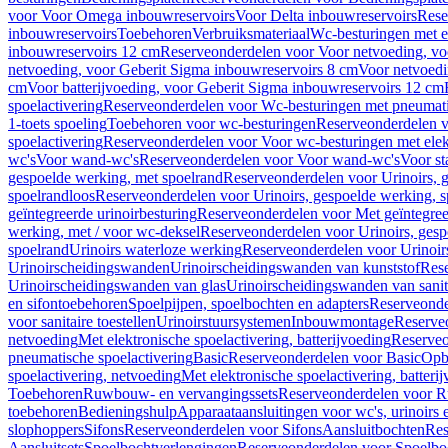
voor Voor Omega inbouwreservoirs
Voor Delta inbouwreservoirs
Rese
inbouwreservoirs
Toebehoren
Verbruiksmateriaal
Wc-besturingen met el
inbouwreservoirs 12 cm
Reserveonderdelen voor Voor netvoeding, vo
netvoeding, voor Geberit Sigma inbouwreservoirs 8 cm
Voor netvoedi
cm
Voor batterijvoeding, voor Geberit Sigma inbouwreservoirs 12 cm
spoelactivering
Reserveonderdelen voor Wc-besturingen met pneumati
1-toets spoeling
Toebehoren voor wc-besturingen
Reserveonderdelen v
spoelactivering
Reserveonderdelen voor Voor wc-besturingen met elekt
wc's
Voor wand-wc's
Reserveonderdelen voor Voor wand-wc's
Voor st
gespoelde werking, met spoelrand
Reserveonderdelen voor Urinoirs, 
spoelrandloos
Reserveonderdelen voor Urinoirs, gespoelde werking, s
geïntegreerde urinoirbesturing
Reserveonderdelen voor Met geïntegreer
werking, met / voor wc-deksel
Reserveonderdelen voor Urinoirs, gesp
spoelrand
Urinoirs waterloze werking
Reserveonderdelen voor Urinoir
Urinoirscheidingswanden
Urinoirscheidingswanden van kunststof
Rese
Urinoirscheidingswanden van glas
Urinoirscheidingswanden van sanit
en sifontoebehoren
Spoelpijpen, spoelbochten en adapters
Reserveonde
voor sanitaire toestellen
Urinoirstuursystemen
Inbouwmontage
Reserve
netvoeding
Met elektronische spoelactivering, batterijvoeding
Reserveo
pneumatische spoelactivering
Basic
Reserveonderdelen voor Basic
Op
spoelactivering, netvoeding
Met elektronische spoelactivering, batteri
Toebehoren
Ruwbouw- en vervangingssets
Reserveonderdelen voor R
toebehoren
Bedieningshulp
Apparaataansluitingen voor wc's, urinoirs 
slophoppers
Sifons
Reserveonderdelen voor Sifons
Aansluitbochten
Res
Aansluitsets
Spoelbochtverlengingen
Reserveonderdelen voor Spoelbo