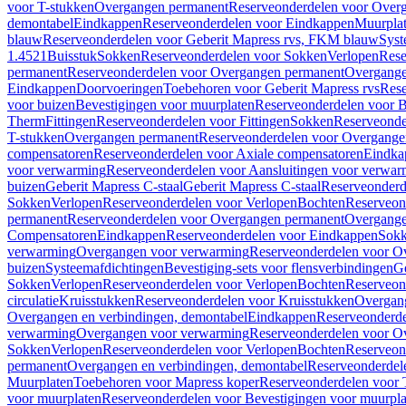
voor T-stukken
Overgangen permanent
Reserveonderdelen voor Over
demontabel
Eindkappen
Reserveonderdelen voor Eindkappen
Muurpla
blauw
Reserveonderdelen voor Geberit Mapress rvs, FKM blauw
Syst
1.4521
Buisstuk
Sokken
Reserveonderdelen voor Sokken
Verlopen
Rese
permanent
Reserveonderdelen voor Overgangen permanent
Overgange
Eindkappen
Doorvoeringen
Toebehoren voor Geberit Mapress rvs
Rese
voor buizen
Bevestigingen voor muurplaten
Reserveonderdelen voor B
Therm
Fittingen
Reserveonderdelen voor Fittingen
Sokken
Reserveonde
T-stukken
Overgangen permanent
Reserveonderdelen voor Overgange
compensatoren
Reserveonderdelen voor Axiale compensatoren
Eindka
voor verwarming
Reserveonderdelen voor Aansluitingen voor verwar
buizen
Geberit Mapress C-staal
Geberit Mapress C-staal
Reserveonderd
Sokken
Verlopen
Reserveonderdelen voor Verlopen
Bochten
Reserveon
permanent
Reserveonderdelen voor Overgangen permanent
Overgange
Compensatoren
Eindkappen
Reserveonderdelen voor Eindkappen
Sokk
verwarming
Overgangen voor verwarming
Reserveonderdelen voor O
buizen
Systeemafdichtingen
Bevestiging-sets voor flensverbindingen
Ge
Sokken
Verlopen
Reserveonderdelen voor Verlopen
Bochten
Reserveon
circulatie
Kruisstukken
Reserveonderdelen voor Kruisstukken
Overgan
Overgangen en verbindingen, demontabel
Eindkappen
Reserveonderd
verwarming
Overgangen voor verwarming
Reserveonderdelen voor O
Sokken
Verlopen
Reserveonderdelen voor Verlopen
Bochten
Reserveon
permanent
Overgangen en verbindingen, demontabel
Reserveonderdel
Muurplaten
Toebehoren voor Mapress koper
Reserveonderdelen voor 
voor muurplaten
Reserveonderdelen voor Bevestigingen voor muurpla