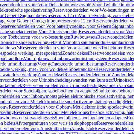
rveonderdelen voor Voor Delta inbouwreservoirs
Voor Twinline inbouw
ektronische spoelactivering
Reserveonderdelen voor Wc-besturingen met
or Geberit Sigma inbouwreservoirs 12 cm
Voor netvoeding, voor Geber
ng, voor Geberit Omega inbouwreservoirs 12 cm
Reserveonderdelen vo
Reserveonderdelen voor Voor batterijvoeding, voor Geberit Sigma inb
sche spoelactivering
Voor 2-toets spoeling
Reserveonderdelen voor Voor
oor Toebehoren voor wc-besturingen
Ruwbouwsets
Reserveonderdele
ronische spoelactivering
Geberit Monolith sanitairmodules
Sanitairmod
aande wc's
Reserveonderdelen voor Voor staande wc's
Toebehoren
Rese
gespoelde werking, met spoelrand
Zonder deksel
Reserveonderdelen voo
poelrandloos
Voor opbouw- of inbouwurinoirstuursysteem
Reserveonder
de urinoirbesturing
Voor geïntegreerde urinoirbesturing
Reserveonderdel
oelde werking, met / voor wc-deksel
Spoelrandloos
Reserveonderdelen 
s waterloze werking
Zonder deksel
Reserveonderdelen voor Zonder dek
rveonderdelen voor Urinoirscheidingswanden van kunststof
Urinoirsc
airkeramiek
Reserveonderdelen voor Urinoirscheidingswanden van sani
rdelen voor Spoelpijpen, spoelbochten en adapters
Spuitkoptoebehoren
onderdelen voor Inbouwmontage
Met elektronische spoelactivering, ne
nderdelen voor Met elektronische spoelactivering, batterijvoeding
Met p
bouw
Reserveonderdelen voor Opbouw
Met elektronische spoelactiveri
jvoeding
Reserveonderdelen voor Met elektronische spoelactivering, batt
uwbouw- en vervangingssets
Spoelpijpen, spoelbochten en adapters
Ren
en bidets
Afvoergarnituren voor wc's en slophoppers
Reserveonderdelen 
erveonderdelen voor Aansluitbochten
Aansluitstuk
Reserveonderdelen v
chtverlengingen
Aansluitingen van PVC
Reserveonderdelen voor Aansl