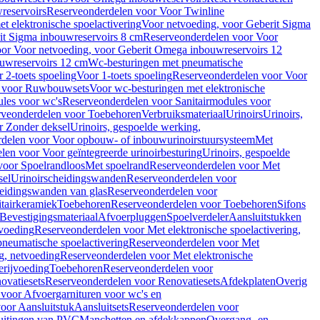
reservoirs
Reserveonderdelen voor Voor Twinline
 elektronische spoelactivering
Voor netvoeding, voor Geberit Sigma
it Sigma inbouwreservoirs 8 cm
Reserveonderdelen voor Voor
or Voor netvoeding, voor Geberit Omega inbouwreservoirs 12
ouwreservoirs 12 cm
Wc-besturingen met pneumatische
 2-toets spoeling
Voor 1-toets spoeling
Reserveonderdelen voor Voor
n voor Ruwbouwsets
Voor wc-besturingen met elektronische
ules voor wc's
Reserveonderdelen voor Sanitairmodules voor
rveonderdelen voor Toebehoren
Verbruiksmateriaal
Urinoirs
Urinoirs,
r Zonder deksel
Urinoirs, gespoelde werking,
delen voor Voor opbouw- of inbouwurinoirstuursysteem
Met
en voor Voor geïntegreerde urinoirbesturing
Urinoirs, gespoelde
voor Spoelrandloos
Met spoelrand
Reserveonderdelen voor Met
sel
Urinoirscheidingswanden
Reserveonderdelen voor
heidingswanden van glas
Reserveonderdelen voor
tairkeramiek
Toebehoren
Reserveonderdelen voor Toebehoren
Sifons
Bevestigingsmateriaal
Afvoerpluggen
Spoelverdeler
Aansluitstukken
tvoeding
Reserveonderdelen voor Met elektronische spoelactivering,
neumatische spoelactivering
Reserveonderdelen voor Met
ng, netvoeding
Reserveonderdelen voor Met elektronische
erijvoeding
Toebehoren
Reserveonderdelen voor
ovatiesets
Reserveonderdelen voor Renovatiesets
Afdekplaten
Overig
voor Afvoergarnituren voor wc's en
oor Aansluitstuk
Aansluitsets
Reserveonderdelen voor
uitingen van PVC
Manchetten en afdekkappen
Overgang- en