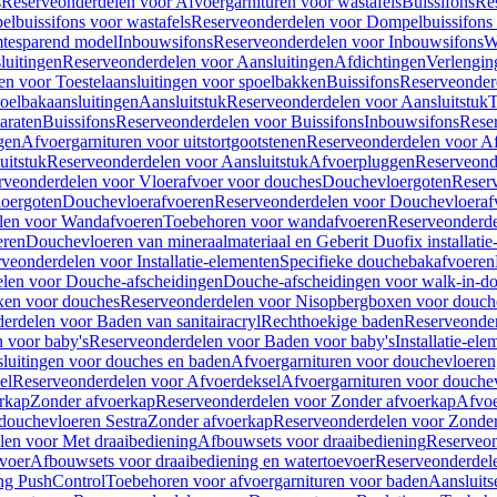
s
Reserveonderdelen voor Afvoergarnituren voor wastafels
Buissifons
Re
lbuissifons voor wastafels
Reserveonderdelen voor Dompelbuissifons 
mtesparend model
Inbouwsifons
Reserveonderdelen voor Inbouwsifons
W
luitingen
Reserveonderdelen voor Aansluitingen
Afdichtingen
Verlengin
n voor Toestelaansluitingen voor spoelbakken
Buissifons
Reserveonder
oelbakaansluitingen
Aansluitstuk
Reserveonderdelen voor Aansluitstuk
T
araten
Buissifons
Reserveonderdelen voor Buissifons
Inbouwsifons
Rese
gen
Afvoergarnituren voor uitstortgootstenen
Reserveonderdelen voor Afv
uitstuk
Reserveonderdelen voor Aansluitstuk
Afvoerpluggen
Reserveond
rveonderdelen voor Vloerafvoer voor douches
Douchevloergoten
Reser
loergoten
Douchevloerafvoeren
Reserveonderdelen voor Douchevloeraf
len voor Wandafvoeren
Toebehoren voor wandafvoeren
Reserveonderde
eren
Douchevloeren van mineraalmateriaal en Geberit Duofix installatie
veonderdelen voor Installatie-elementen
Specifieke douchebakafvoeren
len voor Douche-afscheidingen
Douche-afscheidingen voor walk-in-d
xen voor douches
Reserveonderdelen voor Nisopbergboxen voor douch
erdelen voor Baden van sanitairacryl
Rechthoekige baden
Reserveonder
 voor baby's
Reserveonderdelen voor Baden voor baby's
Installatie-el
luitingen voor douches en baden
Afvoergarnituren voor douchevloeren
el
Reserveonderdelen voor Afvoerdeksel
Afvoergarnituren voor douche
rkap
Zonder afvoerkap
Reserveonderdelen voor Zonder afvoerkap
Afvoe
douchevloeren Sestra
Zonder afvoerkap
Reserveonderdelen voor Zonder
len voor Met draaibediening
Afbouwsets voor draaibediening
Reserveon
voer
Afbouwsets voor draaibediening en watertoevoer
Reserveonderdele
ng PushControl
Toebehoren voor afvoergarnituren voor baden
Aansluits