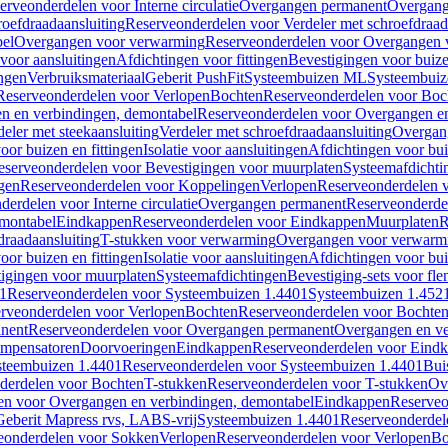
erveonderdelen voor Interne circulatie
Overgangen permanent
Overgang
roefdraadaansluiting
Reserveonderdelen voor Verdeler met schroefdraad
bel
Overgangen voor verwarming
Reserveonderdelen voor Overgangen 
voor aansluitingen
Afdichtingen voor fittingen
Bevestigingen voor buiz
ingen
Verbruiksmateriaal
Geberit PushFit
Systeembuizen ML
Systeembui
Reserveonderdelen voor Verlopen
Bochten
Reserveonderdelen voor Boc
n en verbindingen, demontabel
Reserveonderdelen voor Overgangen en
eler met steekaansluiting
Verdeler met schroefdraadaansluiting
Overgan
voor buizen en fittingen
Isolatie voor aansluitingen
Afdichtingen voor bui
eserveonderdelen voor Bevestigingen voor muurplaten
Systeemafdichti
gen
Reserveonderdelen voor Koppelingen
Verlopen
Reserveonderdelen 
erdelen voor Interne circulatie
Overgangen permanent
Reserveonderde
emontabel
Eindkappen
Reserveonderdelen voor Eindkappen
Muurplaten
R
draadaansluiting
T-stukken voor verwarming
Overgangen voor verwarm
voor buizen en fittingen
Isolatie voor aansluitingen
Afdichtingen voor bui
igingen voor muurplaten
Systeemafdichtingen
Bevestiging-sets voor fl
1
Reserveonderdelen voor Systeembuizen 1.4401
Systeembuizen 1.452
rveonderdelen voor Verlopen
Bochten
Reserveonderdelen voor Bochte
nent
Reserveonderdelen voor Overgangen permanent
Overgangen en ve
ompensatoren
Doorvoeringen
Eindkappen
Reserveonderdelen voor Eind
steembuizen 1.4401
Reserveonderdelen voor Systeembuizen 1.4401
Bui
derdelen voor Bochten
T-stukken
Reserveonderdelen voor T-stukken
Ov
en voor Overgangen en verbindingen, demontabel
Eindkappen
Reserveo
eberit Mapress rvs, LABS-vrij
Systeembuizen 1.4401
Reserveonderdel
eonderdelen voor Sokken
Verlopen
Reserveonderdelen voor Verlopen
Bo