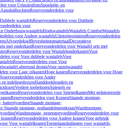
len voor Urinoirsifons
Spoelpijp- en
k
Aansluitbochten
Reserveonderdelen voor
Dubbele wastafels
Reserveonderdelen voor Dubbele
eonderdelen voor
or Onderbouwwastafels
Hoekwastafels
Wastafels Comfort
Wastafels
erdelen voor Andere wastafels
Uitstortgootsteen
Reserveonderdelen
ren
Afvoerdeksel
Bevestigingsmateriaal
Decoratieve
sets met onderkast
Reserveonderdelen voor Wastafel sets met
sten
Reserveonderdelen voor Wastafelonderkasten
Voor
delen voor Voor dubbele wastafels
Voor
stafels
Reserveonderdelen voor Voor
twastafel afgerond design
Voor opzetwastafel
elen voor Lage zijkasten
Hoge kasten
Reserveonderdelen voor Hoge
Reserveonderdelen voor Ander
n en indelingsboxen
Handdoekhouders en
actdozen
Verdere toebehoren
Spiegels en
egelkasten
Reserveonderdelen voor Spiegelkasten
Met geïntegreerde
ranen
Reserveonderdelen voor Kranen
Staande montage,
 batterijvoeding
Staande montage,
or Staande montage, eenhandelmengkraan
Wandmontage,
jvoeding
Wandmontage, generatorvoeding
Reserveonderdelen voor
 kranen
Reserveonderdelen voor Andere kranen
Voor gebruik
voor Voor wastafelkranen
Toestelaansluitingen voor wastafels,