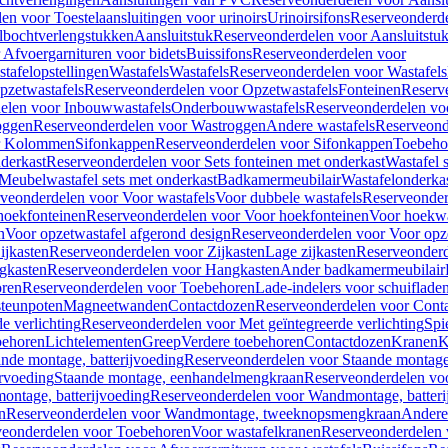
en voor Toestelaansluitingen voor urinoirs
Urinoirsifons
Reserveonderde
lbochtverlengstukken
Aansluitstuk
Reserveonderdelen voor Aansluitstu
Afvoergarnituren voor bidets
Buissifons
Reserveonderdelen voor
tafelopstellingen
Wastafels
Wastafels
Reserveonderdelen voor Wastafels
pzetwastafels
Reserveonderdelen voor Opzetwastafels
Fonteinen
Reserv
elen voor Inbouwwastafels
Onderbouwwastafels
Reserveonderdelen vo
oggen
Reserveonderdelen voor Wastroggen
Andere wastafels
Reserveond
or Kolommen
Sifonkappen
Reserveonderdelen voor Sifonkappen
Toebeho
nderkast
Reserveonderdelen voor Sets fonteinen met onderkast
Wastafel 
Meubelwastafel sets met onderkast
Badkamermeubilair
Wastafelonderka
veonderdelen voor Voor wastafels
Voor dubbele wastafels
Reserveonder
hoekfonteinen
Reserveonderdelen voor Voor hoekfonteinen
Voor hoekwa
n
Voor opzetwastafel afgerond design
Reserveonderdelen voor Voor opze
ijkasten
Reserveonderdelen voor Zijkasten
Lage zijkasten
Reserveonderd
gkasten
Reserveonderdelen voor Hangkasten
Ander badkamermeubilair
ren
Reserveonderdelen voor Toebehoren
Lade-indelers voor schuiflade
steunpoten
Magneetwanden
Contactdozen
Reserveonderdelen voor Cont
e verlichting
Reserveonderdelen voor Met geïntegreerde verlichting
Spi
ehoren
Lichtelementen
Greep
Verdere toebehoren
Contactdozen
Kranen
K
ande montage, batterijvoeding
Reserveonderdelen voor Staande montage,
rvoeding
Staande montage, eenhandelmengkraan
Reserveonderdelen vo
ntage, batterijvoeding
Reserveonderdelen voor Wandmontage, batteri
n
Reserveonderdelen voor Wandmontage, tweeknopsmengkraan
Andere
veonderdelen voor Toebehoren
Voor wastafelkranen
Reserveonderdelen 