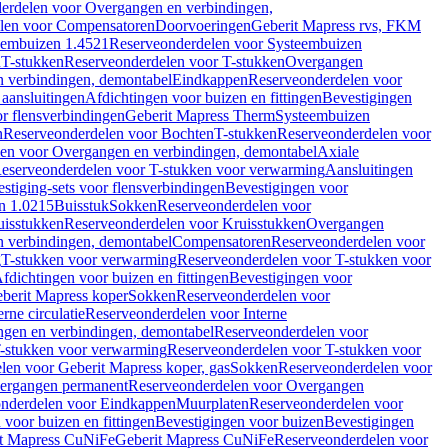
erdelen voor Overgangen en verbindingen,
len voor Compensatoren
Doorvoeringen
Geberit Mapress rvs, FKM
eembuizen 1.4521
Reserveonderdelen voor Systeembuizen
n
T-stukken
Reserveonderdelen voor T-stukken
Overgangen
 verbindingen, demontabel
Eindkappen
Reserveonderdelen voor
 aansluitingen
Afdichtingen voor buizen en fittingen
Bevestigingen
or flensverbindingen
Geberit Mapress Therm
Systeembuizen
n
Reserveonderdelen voor Bochten
T-stukken
Reserveonderdelen voor
en voor Overgangen en verbindingen, demontabel
Axiale
eserveonderdelen voor T-stukken voor verwarming
Aansluitingen
stiging-sets voor flensverbindingen
Bevestigingen voor
n 1.0215
Buisstuk
Sokken
Reserveonderdelen voor
uisstukken
Reserveonderdelen voor Kruisstukken
Overgangen
 verbindingen, demontabel
Compensatoren
Reserveonderdelen voor
g
T-stukken voor verwarming
Reserveonderdelen voor T-stukken voor
fdichtingen voor buizen en fittingen
Bevestigingen voor
berit Mapress koper
Sokken
Reserveonderdelen voor
erne circulatie
Reserveonderdelen voor Interne
gen en verbindingen, demontabel
Reserveonderdelen voor
-stukken voor verwarming
Reserveonderdelen voor T-stukken voor
len voor Geberit Mapress koper, gas
Sokken
Reserveonderdelen voor
ergangen permanent
Reserveonderdelen voor Overgangen
nderdelen voor Eindkappen
Muurplaten
Reserveonderdelen voor
 voor buizen en fittingen
Bevestigingen voor buizen
Bevestigingen
t Mapress CuNiFe
Geberit Mapress CuNiFe
Reserveonderdelen voor