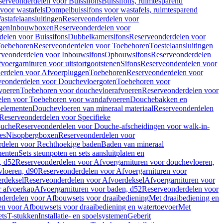
serveonderdelen voor Buissifons
Buissifons, ruimtesparend
voor wastafels
Dompelbuissifons voor wastafels, ruimtesparend
astafelaansluitingen
Reserveonderdelen voor
gen
Inbouwboxen
Reserveonderdelen voor
delen voor Buissifons
Dubbelkamersifons
Reserveonderdelen voor
oebehoren
Reserveonderdelen voor Toebehoren
Toestelaansluitingen
rveonderdelen voor Inbouwsifons
Opbouwsifons
Reserveonderdelen
oergarnituren voor uitstortgootstenen
Sifons
Reserveonderdelen voor
erdelen voor Afvoerpluggen
Toebehoren
Reserveonderdelen voor
veonderdelen voor Douchevloergoten
Toebehoren voor
voeren
Toebehoren voor douchevloerafvoeren
Reserveonderdelen voor
len voor Toebehoren voor wandafvoeren
Douchebakken en
-elementen
Douchevloeren van mineraal materiaal
Reserveonderdelen
Reserveonderdelen voor Specifieke
ouche
Reserveonderdelen voor Douche-afscheidingen voor walk-in-
es
Nisopbergboxen
Reserveonderdelen voor
delen voor Rechthoekige baden
Baden van mineraal
ementen
Sets steunpoten en sets aansluitplaten en
, d52
Reserveonderdelen voor Afvoergarnituren voor douchevloeren,
vloeren, d90
Reserveonderdelen voor Afvoergarnituren voor
rdeksel
Reserveonderdelen voor Afvoerdeksel
Afvoergarnituren voor
 afvoerkap
Afvoergarnituren voor baden, d52
Reserveonderdelen voor
derdelen voor Afbouwsets voor draaibediening
Met draaibediening en
n voor Afbouwsets voor draaibediening en watertoevoer
Met
ets
T-stukken
Installatie- en spoelsystemen
Geberit