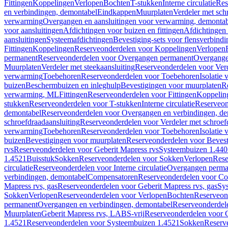
Fittingen
Koppelingen
Verlopen
Bochten
T-stukken
Interne circulatie
Res
en verbindingen, demontabel
Eindkappen
Muurplaten
Verdeler met sch
verwarming
Overgangen en aansluitingen voor verwarming, demonta
voor aansluitingen
Afdichtingen voor buizen en fittingen
Afdichtingen 
aansluitingen
Systeemafdichtingen
Bevestiging-sets voor flensverbind
Fittingen
Koppelingen
Reserveonderdelen voor Koppelingen
Verlopen
permanent
Reserveonderdelen voor Overgangen permanent
Overgange
Muurplaten
Verdeler met steekaansluiting
Reserveonderdelen voor Verd
verwarming
Toebehoren
Reserveonderdelen voor Toebehoren
Isolatie 
buizen
Beschermbuizen en inleghulp
Bevestigingen voor muurplaten
R
verwarming, ML
Fittingen
Reserveonderdelen voor Fittingen
Koppelin
stukken
Reserveonderdelen voor T-stukken
Interne circulatie
Reserveond
demontabel
Reserveonderdelen voor Overgangen en verbindingen, d
schroefdraadaansluiting
Reserveonderdelen voor Verdeler met schroef
verwarming
Toebehoren
Reserveonderdelen voor Toebehoren
Isolatie 
buizen
Bevestigingen voor muurplaten
Reserveonderdelen voor Bevest
rvs
Reserveonderdelen voor Geberit Mapress rvs
Systeembuizen 1.440
1.4521
Buisstuk
Sokken
Reserveonderdelen voor Sokken
Verlopen
Rese
circulatie
Reserveonderdelen voor Interne circulatie
Overgangen perma
verbindingen, demontabel
Compensatoren
Reserveonderdelen voor C
Mapress rvs, gas
Reserveonderdelen voor Geberit Mapress rvs, gas
Sy
Sokken
Verlopen
Reserveonderdelen voor Verlopen
Bochten
Reserveon
permanent
Overgangen en verbindingen, demontabel
Reserveonderdel
Muurplaten
Geberit Mapress rvs, LABS-vrij
Reserveonderdelen voor G
1.4521
Reserveonderdelen voor Systeembuizen 1.4521
Sokken
Reserv