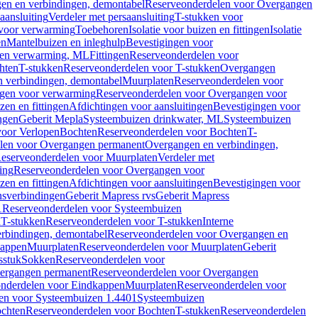
en en verbindingen, demontabel
Reserveonderdelen voor Overgangen
aansluiting
Verdeler met persaansluiting
T-stukken voor
voor verwarming
Toebehoren
Isolatie voor buizen en fittingen
Isolatie
en
Mantelbuizen en inleghulp
Bevestigingen voor
zen verwarming, ML
Fittingen
Reserveonderdelen voor
hten
T-stukken
Reserveonderdelen voor T-stukken
Overgangen
 verbindingen, demontabel
Muurplaten
Reserveonderdelen voor
gen voor verwarming
Reserveonderdelen voor Overgangen voor
zen en fittingen
Afdichtingen voor aansluitingen
Bevestigingen voor
ngen
Geberit Mepla
Systeembuizen drinkwater, ML
Systeembuizen
voor Verlopen
Bochten
Reserveonderdelen voor Bochten
T-
len voor Overgangen permanent
Overgangen en verbindingen,
eserveonderdelen voor Muurplaten
Verdeler met
ing
Reserveonderdelen voor Overgangen voor
zen en fittingen
Afdichtingen voor aansluitingen
Bevestigingen voor
ensverbindingen
Geberit Mapress rvs
Geberit Mapress
1
Reserveonderdelen voor Systeembuizen
n
T-stukken
Reserveonderdelen voor T-stukken
Interne
rbindingen, demontabel
Reserveonderdelen voor Overgangen en
kappen
Muurplaten
Reserveonderdelen voor Muurplaten
Geberit
sstuk
Sokken
Reserveonderdelen voor
ergangen permanent
Reserveonderdelen voor Overgangen
nderdelen voor Eindkappen
Muurplaten
Reserveonderdelen voor
en voor Systeembuizen 1.4401
Systeembuizen
chten
Reserveonderdelen voor Bochten
T-stukken
Reserveonderdelen