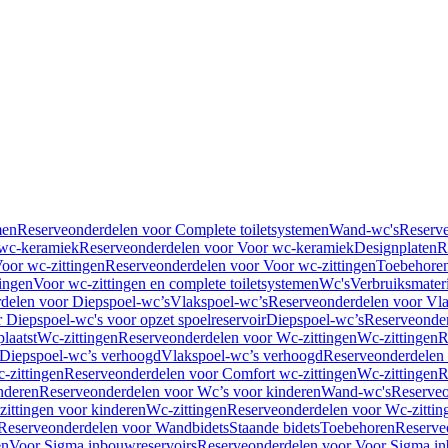
men
Reserveonderdelen voor Complete toiletsystemen
Wand-wc's
Reserv
wc-keramiek
Reserveonderdelen voor Voor wc-keramiek
Designplaten
R
oor wc-zittingen
Reserveonderdelen voor Voor wc-zittingen
Toebehore
ingen
Voor wc-zittingen en complete toiletsystemen
Wc's
Verbruiksmater
delen voor Diepspoel-wc’s
Vlakspoel-wc’s
Reserveonderdelen voor Vla
 Diepspoel-wc's voor opzet spoelreservoir
Diepspoel-wc’s
Reserveonder
laatst
Wc-zittingen
Reserveonderdelen voor Wc-zittingen
Wc-zittingen
R
 Diepspoel-wc’s verhoogd
Vlakspoel-wc’s verhoogd
Reserveonderdelen
-zittingen
Reserveonderdelen voor Comfort wc-zittingen
Wc-zittingen
R
nderen
Reserveonderdelen voor Wc’s voor kinderen
Wand-wc's
Reserveo
ittingen voor kinderen
Wc-zittingen
Reserveonderdelen voor Wc-zittin
Reserveonderdelen voor Wandbidets
Staande bidets
Toebehoren
Reserve
en
Voor Sigma inbouwreservoirs
Reserveonderdelen voor Voor Sigma in