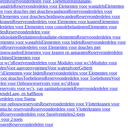
oren
Reserveonderdelen voor Toebehoren
Installatie-
stafels
Reserveonderdelen voor Elementen voor wastafels
Elementen
en voor douches met douchewandgoot
Reserveonderdelen voor
Elementen voor douchescheidingswanden
Reserveonderdelen voor
 kranen
Reserveonderdelen voor Elementen voor kranen
Elementen
erdelen voor Elementen voor consolebelastingen
Elementen voor
den
Reserveonderdelen voor
dsisolatie
Beplatingen
Installatie-elementen
Reserveonderdelen voor
ementen voor wastafels
Elementen voor bidets
Reserveonderdelen voor
ot
Reserveonderdelen voor Elementen voor douches met
dingswanden
Elementen voor kranen en apparaten
Reserveonderdelen
chines
Elementen voor
or wc's
Reserveonderdelen voor Modules voor wc's
Modules voor
nden
Voor aanvoersystemen
Voor waterafvoer
Geberit
's
Elementen voor bidets
Reserveonderdelen voor Elementen voor
voor douches
Toebehoren
Reserveonderdelen voor Toebehoren
Voor
len voor Opbouwreservoirs voor wc's
Hoog
ervoirs voor wc's, van sanitairkeramiek
Reserveonderdelen voor
gende
Laag- en halfhoog
erdelen voor Sigma
voor opbouwreservoirs
Reserveonderdelen voor Vlotterkranen voor
mische reservoirs
Reserveonderdelen voor Vlotterkranen voor
n
Reserveonderdelen voor Spoelventielen
2-toets
voor 2-toets
tingen
Reserveonderdelen voor