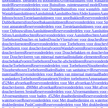
spoelbakken, toestellen en gootstenen
Afvoergarnituren voor wastafel
model
Reserveonderdelen voor Buissifons, ruimtesparend model
Dompe
model
Reserveonderdelen voor Dompelbuissifons voor wastafels, rui
Wastafelaansluitingen
Aansluitstuk
Aansluitbochten
Abdeckungen
Aans
Inbouwboxen
Toestelaansluitingen voor spoelbakken
Reserveonderdele
Dubbelkamersifons
Spoelbakaansluitingen
Reserveonderdelen voor Sp
voor apparaten
Reserveonderdelen voor Toestelaansluitingen voor app
voor Opbouwsifons
Aansluitingen
Reserveonderdelen voor Aansluitin
Sifons
Aansluitbochten
Reserveonderdelen voor Aansluitbochten
Aansl
Toebehoren
Douches en baden
Douche
Vloerafvoer voor douches
Rese
douchevloergoten
Reserveonderdelen voor Toebehoren voor douchev
Toebehoren voor douchevloerafvoeren
Wandafvoeren
Reserveonderde
douchevloeren
Reserveonderdelen voor Douchebakken en douchevlo
voor Douchevloeren van mineraal materiaal
Installatie-elementen
Reser
douchebakafvoeren
Toebehoren
Douche-afscheidingen
Reserveonderde
douche
Toebehoren
Reserveonderdelen voor Toebehoren
Nisopbergbo
Nisopbergboxen
Toebehoren
Baden
Baden van sanitairacryl
Reserveond
materiaal
Reserveonderdelen voor Baden van mineraal materiaal
Baden
wandankers
Toebehoren
Reparatiesets
Verdere toebehoren
Apparaataans
d52
Met afvoerkap
Reserveonderdelen voor Met afvoerkap
Afvoerdeks
douchevloeren, d90
Met afvoerkap
Reserveonderdelen voor Met afvoe
douchevloeren Sestra
Reserveonderdelen voor Afvoergarnituren voor 
Afvoergarnituren voor baden, d52
Met draaibediening
Reserveonderde
watertoevoer
Reserveonderdelen voor Met draaibediening en watertoe
drukbediening PushControl
Reserveonderdelen voor Met drukbedieni