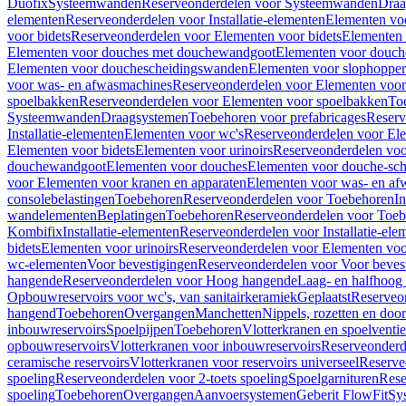
Duofix
Systeemwanden
Reserveonderdelen voor Systeemwanden
Draa
elementen
Reserveonderdelen voor Installatie-elementen
Elementen vo
voor bidets
Reserveonderdelen voor Elementen voor bidets
Elementen 
Elementen voor douches met douchewandgoot
Elementen voor douch
Elementen voor douchescheidingswanden
Elementen voor slophopper
voor was- en afwasmachines
Reserveonderdelen voor Elementen voor
spoelbakken
Reserveonderdelen voor Elementen voor spoelbakken
To
Systeemwanden
Draagsystemen
Toebehoren voor prefabricages
Reserv
Installatie-elementen
Elementen voor wc's
Reserveonderdelen voor El
Elementen voor bidets
Elementen voor urinoirs
Reserveonderdelen voo
douchewandgoot
Elementen voor douches
Elementen voor douche-sc
voor Elementen voor kranen en apparaten
Elementen voor was- en af
consolebelastingen
Toebehoren
Reserveonderdelen voor Toebehoren
In
wandelementen
Beplatingen
Toebehoren
Reserveonderdelen voor Toe
Kombifix
Installatie-elementen
Reserveonderdelen voor Installatie-ele
bidets
Elementen voor urinoirs
Reserveonderdelen voor Elementen voor
wc-elementen
Voor bevestigingen
Reserveonderdelen voor Voor beves
hangende
Reserveonderdelen voor Hoog hangende
Laag- en halfhoog
Opbouwreservoirs voor wc's, van sanitairkeramiek
Geplaatst
Reserveo
hangend
Toebehoren
Overgangen
Manchetten
Nippels, rozetten en doo
inbouwreservoirs
Spoelpijpen
Toebehoren
Vlotterkranen en spoelventie
opbouwreservoirs
Vlotterkranen voor inbouwreservoirs
Reserveonderd
ceramische reservoirs
Vlotterkranen voor reservoirs universeel
Reserve
spoeling
Reserveonderdelen voor 2-toets spoeling
Spoelgarnituren
Rese
spoeling
Toebehoren
Overgangen
Aanvoersystemen
Geberit FlowFit
Sy