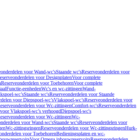
eonderdelen voor Wand-wc's
Staande wc's
Reserveonderdelen voor
eserveonderdelen voor Designplaten
Voor complete
n
Reserveonderdelen voor Toebehoren
Voor complete
iaal
Functie-eenheden
Wc's en wc-zittingen
Wand-
kspoel-wc’s
Staande wc's
Reserveonderdelen voor Staande
delen voor Diepspoel-wc’s
Vlakspoel-wc’s
Reserveonderdelen voor
eserveonderdelen voor Wc-zittingen
Comfort-wc's
Reserveonderdelen
 voor Vlakspoel-wc’s verhoogd
Diepspoel-wc's
eserveonderdelen voor Wc-zittingen
Wc-
nderdelen voor Wand-wc's
Staande wc's
Reserveonderdelen voor
gen
Wc-zittingsringen
Reserveonderdelen voor Wc-zittingsringen
Hurk-
onderdelen voor Toebehoren
Bedieningsplaten en wc-
bouwreservoirs
Voor Omega inbouwreservoirs
Reserveonderdelen