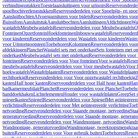
verbindingsstukken
Toestelaansluitingen voor urinoirs
Reserveonderdel
spoelbochtverlengstukken
Reserveonderdelen voor Spoelpijp- en spoe
Aansluitbochten
Afvoergarnituren voor bidets
Reserveonderdelen voor 
Buissifons
Aansluitstuk
Aansluitbochten
Aansluitingen
Afdichtingen
Was
wastafels
Meubelwastafels
Reserveonderdelen voor Meubelwastafels
O
Fonteinen
Opzetfontein
Hoekfonteinen
Inbouwwastafels
Reserveonderd
voor kinderen
Reserveonderdelen voor Wastafels voor kinderen
Wastr
voor Uitstortgootsteen
Toebehoren
Kolommen
Reserveonderdelen vo
afdekkingen
Planchet
Wastafel sets met onderkast
Sets fonteinen met o
onderkast
Meubelwastafel sets met onderkast
Reserveonderdelen voor 
fonteinen
Reserveonderdelen voor Voor fonteinen
Voor wastafels
Reser
meubelwastafels
Reserveonderdelen voor Voor meubelwastafels
Voor 
hoekwastafels
Wastafelplaaten
Reserveonderdelen voor Wastafelplaate
rechthoekig
Reserveonderdelen voor Voor opzetwastafel rechthoekig
Z
kasten
Half hoge kasten
Reserveonderdelen voor Half hoge kasten
Han
badkamermeubilair
Planchet
Reserveonderdelen voor Planchet
Toebeho
handdoekhaken
Lichtelementen
Houder voor wastafelplaten
Greep
Set 
spiegelkasten
Spiegel
Reserveonderdelen voor Spiegel
Met geïntegreerd
verlichting
Reserveonderdelen voor Met geïntegreerde verlichting
Toeb
netvoeding
Reserveonderdelen voor Staande montage, netvoeding
Sta
generatorvoeding
Reserveonderdelen voor Staande montage, generato
netvoeding
Reserveonderdelen voor Wandmontage, netvoeding
Wandmo
Wandmontage, generatorvoeding
Wandmontage, tweeknopsmengkraa
buiten
Reserveonderdelen voor Voor gebruik buiten
Toebehoren
Reser