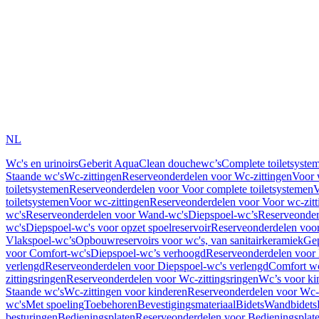
NL
Wc's en urinoirs
Geberit AquaClean douchewc’s
Complete toiletsyste
Staande wc's
Wc-zittingen
Reserveonderdelen voor Wc-zittingen
Voor 
toiletsystemen
Reserveonderdelen voor Voor complete toiletsystemen
V
toiletsystemen
Voor wc-zittingen
Reserveonderdelen voor Voor wc-zitt
wc's
Reserveonderdelen voor Wand-wc's
Diepspoel-wc’s
Reserveonder
wc's
Diepspoel-wc's voor opzet spoelreservoir
Reserveonderdelen voor
Vlakspoel-wc’s
Opbouwreservoirs voor wc's, van sanitairkeramiek
Gep
voor Comfort-wc's
Diepspoel-wc’s verhoogd
Reserveonderdelen voor
verlengd
Reserveonderdelen voor Diepspoel-wc's verlengd
Comfort wc
zittingsringen
Reserveonderdelen voor Wc-zittingsringen
Wc’s voor ki
Staande wc's
Wc-zittingen voor kinderen
Reserveonderdelen voor Wc-z
wc's
Met spoeling
Toebehoren
Bevestigingsmateriaal
Bidets
Wandbidets
besturingen
Bedieningsplaten
Reserveonderdelen voor Bedieningsplat