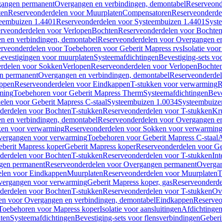
gangen permanent
Overgangen en verbindingen, demontabel
Reserveond
ten
Reserveonderdelen voor Muurplaten
Compensatoren
Reserveonderde
eembuizen 1.4401
Reserveonderdelen voor Systeembuizen 1.4401
Syst
rveonderdelen voor Verlopen
Bochten
Reserveonderdelen voor Bochte
n en verbindingen, demontabel
Reserveonderdelen voor Overgangen en
rveonderdelen voor Toebehoren voor Geberit Mapress rvs
Isolatie voor
evestigingen voor muurplaten
Systeemafdichtingen
Bevestiging-sets vo
rdelen voor Sokken
Verlopen
Reserveonderdelen voor Verlopen
Bochte
n permanent
Overgangen en verbindingen, demontabel
Reserveonderdel
ppen
Reserveonderdelen voor Eindkappen
T-stukken voor verwarming
R
ming
Toebehoren voor Geberit Mapress Therm
Systeemafdichtingen
Beve
elen voor Geberit Mapress C-staal
Systeembuizen 1.0034
Systeembuize
derdelen voor Bochten
T-stukken
Reserveonderdelen voor T-stukken
Kr
n en verbindingen, demontabel
Reserveonderdelen voor Overgangen en
en voor verwarming
Reserveonderdelen voor Sokken voor verwarmin
vergangen voor verwarming
Toebehoren voor Geberit Mapress C-staal
A
berit Mapress koper
Geberit Mapress koper
Reserveonderdelen voor Ge
derdelen voor Bochten
T-stukken
Reserveonderdelen voor T-stukken
Int
gen permanent
Reserveonderdelen voor Overgangen permanent
Overgan
elen voor Eindkappen
Muurplaten
Reserveonderdelen voor Muurplaten
T
vergangen voor verwarming
Geberit Mapress koper, gas
Reserveonderde
derdelen voor Bochten
T-stukken
Reserveonderdelen voor T-stukken
Ov
en voor Overgangen en verbindingen, demontabel
Eindkappen
Reserveo
Toebehoren voor Mapress koper
Isolatie voor aansluitingen
Afdichtingen
ten
Systeemafdichtingen
Bevestiging-sets voor flensverbindingen
Geberi