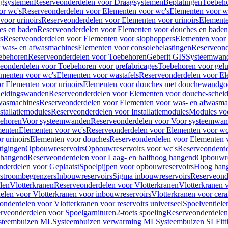
gsystemen
Reserveonderdelen voor Draagsystemen
Beplatingen
Toebeh
or wc's
Reserveonderdelen voor Elementen voor wc's
Elementen voor wa
voor urinoirs
Reserveonderdelen voor Elementen voor urinoirs
Element
es en baden
Reserveonderdelen voor Elementen voor douches en baden
s
Reserveonderdelen voor Elementen voor slophoppers
Elementen voor
 was- en afwasmachines
Elementen voor consolebelastingen
Reserveond
ebehoren
Reserveonderdelen voor Toebehoren
Geberit GIS
Systeemwan
eonderdelen voor Toebehoren voor prefabricages
Toebehoren voor gelui
ementen voor wc's
Elementen voor wastafels
Reserveonderdelen voor El
r Elementen voor urinoirs
Elementen voor douches met douchewandgo
heidingswanden
Reserveonderdelen voor Elementen voor douche-schei
wasmachines
Reserveonderdelen voor Elementen voor was- en afwasma
stallatiemodules
Reserveonderdelen voor Installatiemodules
Modules vo
behoren
Voor systeemwanden
Reserveonderdelen voor Voor systeemwa
menten
Elementen voor wc's
Reserveonderdelen voor Elementen voor wc
 urinoirs
Elementen voor douches
Reserveonderdelen voor Elementen 
tigingen
Opbouwreservoirs
Opbouwreservoirs voor wc's
Reserveonderde
 hangend
Reserveonderdelen voor Laag- en halfhoog hangend
Opbouwres
nderdelen voor Geplaatst
Spoelpijpen voor opbouwreservoirs
Hoog han
rstroombegrenzers
Inbouwreservoirs
Sigma inbouwreservoirs
Reserveond
len
Vlotterkranen
Reserveonderdelen voor Vlotterkranen
Vlotterkranen 
elen voor Vlotterkranen voor inbouwreservoirs
Vlotterkranen voor cera
onderdelen voor Vlotterkranen voor reservoirs universeel
Spoelventiele
rveonderdelen voor Spoelgarnituren
2-toets spoeling
Reserveonderdelen 
steembuizen ML
Systeembuizen verwarming ML
Systeembuizen SL
Fit