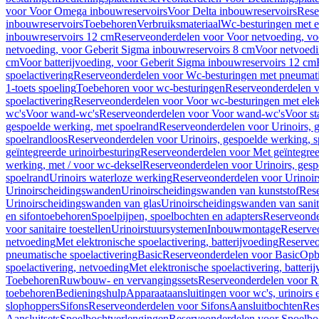
voor Voor Omega inbouwreservoirs
Voor Delta inbouwreservoirs
Rese
inbouwreservoirs
Toebehoren
Verbruiksmateriaal
Wc-besturingen met el
inbouwreservoirs 12 cm
Reserveonderdelen voor Voor netvoeding, vo
netvoeding, voor Geberit Sigma inbouwreservoirs 8 cm
Voor netvoedi
cm
Voor batterijvoeding, voor Geberit Sigma inbouwreservoirs 12 cm
spoelactivering
Reserveonderdelen voor Wc-besturingen met pneumati
1-toets spoeling
Toebehoren voor wc-besturingen
Reserveonderdelen v
spoelactivering
Reserveonderdelen voor Voor wc-besturingen met elekt
wc's
Voor wand-wc's
Reserveonderdelen voor Voor wand-wc's
Voor st
gespoelde werking, met spoelrand
Reserveonderdelen voor Urinoirs, 
spoelrandloos
Reserveonderdelen voor Urinoirs, gespoelde werking, s
geïntegreerde urinoirbesturing
Reserveonderdelen voor Met geïntegreer
werking, met / voor wc-deksel
Reserveonderdelen voor Urinoirs, gesp
spoelrand
Urinoirs waterloze werking
Reserveonderdelen voor Urinoir
Urinoirscheidingswanden
Urinoirscheidingswanden van kunststof
Rese
Urinoirscheidingswanden van glas
Urinoirscheidingswanden van sanit
en sifontoebehoren
Spoelpijpen, spoelbochten en adapters
Reserveonde
voor sanitaire toestellen
Urinoirstuursystemen
Inbouwmontage
Reserve
netvoeding
Met elektronische spoelactivering, batterijvoeding
Reserveo
pneumatische spoelactivering
Basic
Reserveonderdelen voor Basic
Op
spoelactivering, netvoeding
Met elektronische spoelactivering, batteri
Toebehoren
Ruwbouw- en vervangingssets
Reserveonderdelen voor R
toebehoren
Bedieningshulp
Apparaataansluitingen voor wc's, urinoirs 
slophoppers
Sifons
Reserveonderdelen voor Sifons
Aansluitbochten
Res
Aansluitsets
Spoelbochtverlengingen
Reserveonderdelen voor Spoelbo