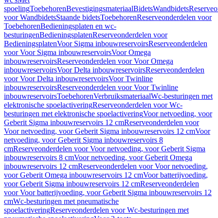
spoeling
Toebehoren
Bevestigingsmateriaal
Bidets
Wandbidets
Reserveo
voor Wandbidets
Staande bidets
Toebehoren
Reserveonderdelen voor
Toebehoren
Bedieningsplaten en wc-
besturingen
Bedieningsplaten
Reserveonderdelen voor
Bedieningsplaten
Voor Sigma inbouwreservoirs
Reserveonderdelen
voor Voor Sigma inbouwreservoirs
Voor Omega
inbouwreservoirs
Reserveonderdelen voor Voor Omega
inbouwreservoirs
Voor Delta inbouwreservoirs
Reserveonderdelen
voor Voor Delta inbouwreservoirs
Voor Twinline
inbouwreservoirs
Reserveonderdelen voor Voor Twinline
inbouwreservoirs
Toebehoren
Verbruiksmateriaal
Wc-besturingen met
elektronische spoelactivering
Reserveonderdelen voor Wc-
besturingen met elektronische spoelactivering
Voor netvoeding, voor
Geberit Sigma inbouwreservoirs 12 cm
Reserveonderdelen voor
Voor netvoeding, voor Geberit Sigma inbouwreservoirs 12 cm
Voor
netvoeding, voor Geberit Sigma inbouwreservoirs 8
cm
Reserveonderdelen voor Voor netvoeding, voor Geberit Sigma
inbouwreservoirs 8 cm
Voor netvoeding, voor Geberit Omega
inbouwreservoirs 12 cm
Reserveonderdelen voor Voor netvoeding,
voor Geberit Omega inbouwreservoirs 12 cm
Voor batterijvoeding,
voor Geberit Sigma inbouwreservoirs 12 cm
Reserveonderdelen
voor Voor batterijvoeding, voor Geberit Sigma inbouwreservoirs 12
cm
Wc-besturingen met pneumatische
spoelactivering
Reserveonderdelen voor Wc-besturingen met