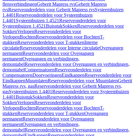
flensverbindingen
Geberit Mapress rvs
Geberit Mapress
rvs
Reserveonderdelen voor Geberit Mapress rvs
Systeembuizen
1.4401
Reserveonderdelen voor Systeembuizen
1.4401
Systeembuizen 1.4521
Reserveonderdelen voor
Systeembuizen 1.4521
Buisstuk
Sokken
Reserveonderdelen voor
Sokken
Verlopen
Reserveonderdelen voor
Verlopen
Bochten
Reserveonderdelen voor Bochten
T-
stukken
Reserveonderdelen voor T-stukken
Interne
circulatie
Reserveonderdelen voor Interne circulatie
Overgangen
permanent
Reserveonderdelen voor Overgangen
permanent
Overgangen en verbindingen,
demontabel
Reserveonderdelen voor Overgangen en verbindingen,
demontabel
Compensatoren
Reserveonderdelen voor
Compensatoren
Doorvoeringen
Eindkappen
Reserveonderdelen voor
Eindkappen
Muurplaten
Reserveonderdelen voor Muurplaten
Geberit
Mapress rvs, gas
Reserveonderdelen voor Geberit Mapress rvs,
gas
Systeembuizen 1.4401
Reserveonderdelen voor Systeembuizen
1.4401
Buisstuk
Sokken
Reserveonderdelen voor
Sokken
Verlopen
Reserveonderdelen voor
Verlopen
Bochten
Reserveonderdelen voor Bochten
T-
stukken
Reserveonderdelen voor T-stukken
Overgangen
permanent
Reserveonderdelen voor Overgangen
permanent
Overgangen en verbindingen,
demontabel
Reserveonderdelen voor Overgangen en verbindingen,
demontabel
Eindkappen
Reserveonderdelen voor