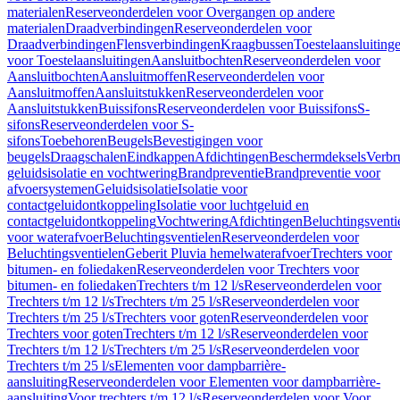
materialen
Reserveonderdelen voor Overgangen op andere
materialen
Draadverbindingen
Reserveonderdelen voor
Draadverbindingen
Flensverbindingen
Kraagbussen
Toestelaansluiting
voor Toestelaansluitingen
Aansluitbochten
Reserveonderdelen voor
Aansluitbochten
Aansluitmoffen
Reserveonderdelen voor
Aansluitmoffen
Aansluitstukken
Reserveonderdelen voor
Aansluitstukken
Buissifons
Reserveonderdelen voor Buissifons
S-
sifons
Reserveonderdelen voor S-
sifons
Toebehoren
Beugels
Bevestigingen voor
beugels
Draagschalen
Eindkappen
Afdichtingen
Beschermdeksels
Verbr
geluidsisolatie en vochtwering
Brandpreventie
Brandpreventie voor
afvoersystemen
Geluidsisolatie
Isolatie voor
contactgeluidontkoppeling
Isolatie voor luchtgeluid en
contactgeluidontkoppeling
Vochtwering
Afdichtingen
Beluchtingsventi
voor waterafvoer
Beluchtingsventielen
Reserveonderdelen voor
Beluchtingsventielen
Geberit Pluvia hemelwaterafvoer
Trechters voor
bitumen- en foliedaken
Reserveonderdelen voor Trechters voor
bitumen- en foliedaken
Trechters t/m 12 l/s
Reserveonderdelen voor
Trechters t/m 12 l/s
Trechters t/m 25 l/s
Reserveonderdelen voor
Trechters t/m 25 l/s
Trechters voor goten
Reserveonderdelen voor
Trechters voor goten
Trechters t/m 12 l/s
Reserveonderdelen voor
Trechters t/m 12 l/s
Trechters t/m 25 l/s
Reserveonderdelen voor
Trechters t/m 25 l/s
Elementen voor dampbarrière-
aansluiting
Reserveonderdelen voor Elementen voor dampbarrière-
aansluiting
Voor trechters t/m 12 l/s
Reserveonderdelen voor Voor