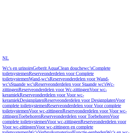
NL
Wc's en urinoirs
Geberit AquaClean douchewc’s
Complete
toiletsystemen
Reserveonderdelen voor Complete
toiletsystemen
Wand-wc's
Reserveonderdelen voor Wand-
wc's
Staande wc's
Reserveonderdelen voor Staande wc's
Wc-
zittingen
Reserveonderdelen voor Wc-zittingen
Voor wc-
keramiek
Reserveonderdelen voor Voor wc-
keramiek
Designplaten
Reserveonderdelen voor Designplaten
Voor
complete toiletsystemen
Reserveonderdelen voor Voor complete
toiletsystemen
Voor wc-zittingen
Reserveonderdelen voor Voor wc-
zittingen
Toebehoren
Reserveonderdelen voor Toebehoren
Voor
complete toiletsystemen
Voor wc-zittingen
Reserveonderdelen voor
Voor wc-zittingen
Voor wc-zittingen en complete
toiletsystemen
Wc's
Verbruiksmateriaal
Functie-eenheden
Wc's en wc-