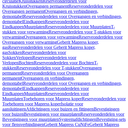
circulatie
Kruisstukken
Reserveonderdelen voor
Kruisstukken
Overgangen permanent
Reserveonderdelen voor
Overgangen permanent
Overgangen en verbindingen,
demontabel
Reserveonderdelen voor Overgangen en verbindingen,
demontabel
Eindkappen
Reserveonderdelen voor
Eindkappen
Muurplaten
Reserveonderdelen voor Muurplaten
T-
stukken voor verwarming
Reserveonderdelen voor T-stukken voor
verwarming
Overgangen voor verwarming
Reserveonderdelen voor
Overgangen voor verwarming
Geberit Mapress koper,
gas
Reserveonderdelen voor Geberit Mapress koper,
gas
Sokken
Reserveonderdelen voor
Sokken
Verlopen
Reserveonderdelen voor
Verlopen
Bochten
Reserveonderdelen voor Bochten
T-
stukken
Reserveonderdelen voor T-stukken
Overgangen
permanent
Reserveonderdelen voor Overgangen
permanent
Overgangen en verbindingen,
demontabel
Reserveonderdelen voor Overgangen en verbindingen,
demontabel
Eindkappen
Reserveonderdelen voor
Eindkappen
Muurplaten
Reserveonderdelen voor
Muurplaten
Toebehoren voor Mapress koper
Reserveonderdelen voor
Toebehoren voor Mapress koper
Isolatie voor
aansluitingen
Afdichtingen voor buizen en fittingen
Bevestigingen
voor buizen
Bevestigingen voor muurplaten
Reserveonderdelen voor
Bevestigingen voor muurplaten
Systeemafdichtingen
Bevestiging-sets
voor flensverbindingen
Geberit Mapress CuNiFe
Geberit Mapress