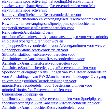
elektronische spoelactivering, netvoeding
Met elektronische
spoelactivering, batterijvoeding
Reserveonderdelen voor Met
elektronische spoelactivering,
batterijvoeding
Toebehoren
Reserveonderdelen voor
Toebehoren
Ruwbouw- en vervangingssets
Reserveonderdelen voor
Ruwbouw- en vervangingssets
Spoelpijpen, spoelbochten en
adapters
Renovatiesets
Reserveonderdelen voor
Renovatiesets
Afdekplaten
Overig
toebehoren
Bedieningshulp
Apparaataansluitingen voor wc's, urinoirs
en bidets
Afvoergarnituren voor wc's en
slophoppers
Reserveonderdelen voor Afvoergarnituren voor wc's en
slophoppers
Sifons
Reserveonderdelen voor
Sifons
Aansluitbochten
Reserveonderdelen voor
Aansluitbochten
Aansluitstuk
Reserveonderdelen voor
Aansluitstuk
Aansluitsets
Reserveonderdelen voor
Aansluitsets
Spoelbochtverlengingen
Reserveonderdelen voor
Spoelbochtverlengingen
Aansluitingen van PVC
Reserveonderdelen
voor Aansluitingen van PVC
Manchetten en afdekkappen
Overgang-
en verbindingsstukken
Toestelaansluitingen voor
urinoirs
Reserveonderdelen voor Toestelaansluitingen voor
urinoirs
Urinoirsifons
Reserveonderdelen voor
Urinoirsifons
Spoelpijp- en
spoelbochtverlengstukken
Reserveonderdelen voor Spoelpijp- en
spoelbochtverlengstukken
Aansluitstuk
Reserveonderdelen voor
Aansluitstuk
Aansluitbochten
Reserveonderdelen voor