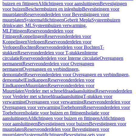
buizen en fittingen
Afdichtingen voor aansluitingen
Bevestigingen
voor buizen
Beschermbuizen en inleghulp
Bevestigingen voor
muurplaten
Reserveonderdelen voor Bevestigingen voor
muurplaten
Systeemafdichtingen
Geberit Mepla
Systeembuizen
drinkwater, ML
Systeembuizen verwarming,
ML
Fittingen
Reserveonderdelen voor
Fittingen
Koppelingen
Reserveonderdelen voor
Koppelingen
Verlopen
Reserveonderdelen voor
Verlopen
Bochten
Reserveonderdelen voor Bochten
T-
stukken
Reserveonderdelen voor T-stukken
Interne
circulatie
Reserveonderdelen voor Interne circulatie
Overgangen
permanent
Reserveonderdelen voor Overgangen
permanent
Overgangen en verbindingen,
demontabel
Reserveonderdelen voor Overgangen en verbindingen,
demontabel
Eindkappen
Reserveonderdelen voor
Eindkappen
Muurplaten
Reserveonderdelen voor
Muurplaten
Verdeler met schroefdraadaansluiting
Reserveonderdelen
voor Verdeler met schroefdraadaansluiting
T-stukken voor
verwarming
Overgangen voor verwarming
Reserveonderdelen voor
Overgangen voor verwarming
Toebehoren
Reserveonderdelen voor
Toebehoren
Isolatie voor buizen en fittingen
Isolatie voor
aansluitingen
Afdichtingen voor buizen en fittingen
Afdichtingen
voor aansluitingen
Bevestigingen voor buizen
Bevestigingen voor
muurplaten
Reserveonderdelen voor Bevestigingen voor
muurplaten
Systeemafdichtingen
Bevestiging-sets voor