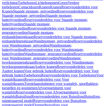
verlichting
Toebehoren
Lichtelementen
Greep
Verdere
toebehoren
Contactdozen
Kranen
Kranen
Reserveonderdelen voor
Kranen
Staande montage, netvoeding
Reserveonderdelen voor
Staande montage, netvoeding
Staande montage,
batterijvoeding
Reserveonderdelen voor Staande montage,
batterijvoeding
Staande montage,
generatorvoeding
Reserveonderdelen voor Staande montage,
generatorvoeding
Staande montage,
eenhandelmengkraan
Reserveonderdelen voor Staande montage,
eenhandelmengkraan
Wandmontage, netvoeding
Reserveonderdelen
voor Wandmontage, netvoeding
Wandmontage,
batterijvoeding
Reserveonderdelen voor Wandmontage,
batterijvoeding
Wandmontage, generatorvoeding
Reserveonderdelen
voor Wandmontage, generatorvoeding
Wandmontage,
tweeknopsmengkraan
Reserveonderdelen voor Wandmontage,
tweeknopsmengkraan
Andere kranen
Reserveonderdelen voor
Andere kranen
Voor gebruik buiten
Reserveonderdelen voor Voor
gebruik buiten
Toebehoren
Reserveonderdelen voor Toebehoren
Voor
wastafelkranen
Reserveonderdelen voor Voor
wastafelkranen
Toestelaansluitingen voor wastafels, spoelbakken,
toestellen en gootstenen
Afvoergarnituren voor
wastafels
Reserveonderdelen voor Afvoergarnituren voor
wastafels
Buissifons
Reserveonderdelen voor Buissifons
Buissifons,
ruimtesparend model
Reserveonderdelen voor Buissifons,
ruimtesparend model
Dompelbuissifons voor