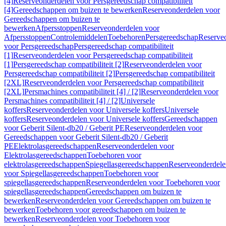
[4]
Reserveonderdelen voor Persgereedschap compatibiliteit
[4]
Gereedschappen om buizen te bewerken
Reserveonderdelen voor
Gereedschappen om buizen te
bewerken
Afpersstoppen
Reserveonderdelen voor
Afpersstoppen
Controlemiddelen
Toebehoren
Persgereedschap
Reserve
voor Persgereedschap
Persgereedschap compatibiliteit
[1]
Reserveonderdelen voor Persgereedschap compatibiliteit
[1]
Persgereedschap compatibiliteit [2]
Reserveonderdelen voor
Persgereedschap compatibiliteit [2]
Persgereedschap compatibiliteit
[2XL]
Reserveonderdelen voor Persgereedschap compatibiliteit
[2XL]
Persmachines compatibiliteit [4] / [2]
Reserveonderdelen voor
Persmachines compatibiliteit [4] / [2]
Universele
koffers
Reserveonderdelen voor Universele koffers
Universele
koffers
Reserveonderdelen voor Universele koffers
Gereedschappen
voor Geberit Silent-db20 / Geberit PE
Reserveonderdelen voor
Gereedschappen voor Geberit Silent-db20 / Geberit
PE
Elektrolasgereedschappen
Reserveonderdelen voor
Elektrolasgereedschappen
Toebehoren voor
elektrolasgereedschappen
Spiegellasgereedschappen
Reserveonderdele
voor Spiegellasgereedschappen
Toebehoren voor
spiegellasgereedschappen
Reserveonderdelen voor Toebehoren voor
spiegellasgereedschappen
Gereedschappen om buizen te
bewerken
Reserveonderdelen voor Gereedschappen om buizen te
bewerken
Toebehoren voor gereedschappen om buizen te
bewerken
Reserveonderdelen voor Toebehoren voor