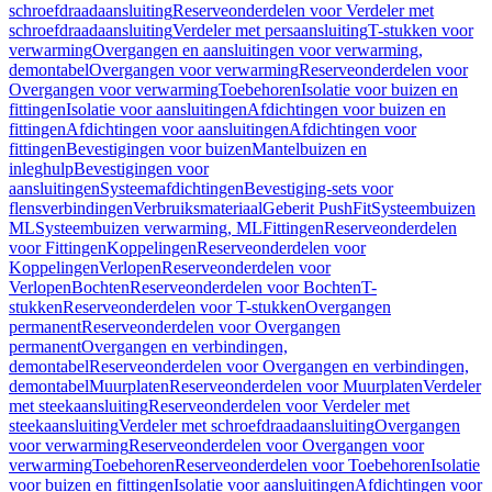
schroefdraadaansluiting
Reserveonderdelen voor Verdeler met
schroefdraadaansluiting
Verdeler met persaansluiting
T-stukken voor
verwarming
Overgangen en aansluitingen voor verwarming,
demontabel
Overgangen voor verwarming
Reserveonderdelen voor
Overgangen voor verwarming
Toebehoren
Isolatie voor buizen en
fittingen
Isolatie voor aansluitingen
Afdichtingen voor buizen en
fittingen
Afdichtingen voor aansluitingen
Afdichtingen voor
fittingen
Bevestigingen voor buizen
Mantelbuizen en
inleghulp
Bevestigingen voor
aansluitingen
Systeemafdichtingen
Bevestiging-sets voor
flensverbindingen
Verbruiksmateriaal
Geberit PushFit
Systeembuizen
ML
Systeembuizen verwarming, ML
Fittingen
Reserveonderdelen
voor Fittingen
Koppelingen
Reserveonderdelen voor
Koppelingen
Verlopen
Reserveonderdelen voor
Verlopen
Bochten
Reserveonderdelen voor Bochten
T-
stukken
Reserveonderdelen voor T-stukken
Overgangen
permanent
Reserveonderdelen voor Overgangen
permanent
Overgangen en verbindingen,
demontabel
Reserveonderdelen voor Overgangen en verbindingen,
demontabel
Muurplaten
Reserveonderdelen voor Muurplaten
Verdeler
met steekaansluiting
Reserveonderdelen voor Verdeler met
steekaansluiting
Verdeler met schroefdraadaansluiting
Overgangen
voor verwarming
Reserveonderdelen voor Overgangen voor
verwarming
Toebehoren
Reserveonderdelen voor Toebehoren
Isolatie
voor buizen en fittingen
Isolatie voor aansluitingen
Afdichtingen voor