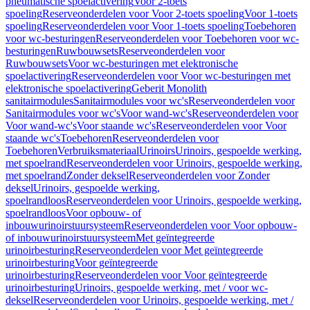
pneumatische spoelactivering
Voor 2-toets
spoeling
Reserveonderdelen voor Voor 2-toets spoeling
Voor 1-toets
spoeling
Reserveonderdelen voor Voor 1-toets spoeling
Toebehoren
voor wc-besturingen
Reserveonderdelen voor Toebehoren voor wc-
besturingen
Ruwbouwsets
Reserveonderdelen voor
Ruwbouwsets
Voor wc-besturingen met elektronische
spoelactivering
Reserveonderdelen voor Voor wc-besturingen met
elektronische spoelactivering
Geberit Monolith
sanitairmodules
Sanitairmodules voor wc's
Reserveonderdelen voor
Sanitairmodules voor wc's
Voor wand-wc's
Reserveonderdelen voor
Voor wand-wc's
Voor staande wc's
Reserveonderdelen voor Voor
staande wc's
Toebehoren
Reserveonderdelen voor
Toebehoren
Verbruiksmateriaal
Urinoirs
Urinoirs, gespoelde werking,
met spoelrand
Reserveonderdelen voor Urinoirs, gespoelde werking,
met spoelrand
Zonder deksel
Reserveonderdelen voor Zonder
deksel
Urinoirs, gespoelde werking,
spoelrandloos
Reserveonderdelen voor Urinoirs, gespoelde werking,
spoelrandloos
Voor opbouw- of
inbouwurinoirstuursysteem
Reserveonderdelen voor Voor opbouw-
of inbouwurinoirstuursysteem
Met geïntegreerde
urinoirbesturing
Reserveonderdelen voor Met geïntegreerde
urinoirbesturing
Voor geïntegreerde
urinoirbesturing
Reserveonderdelen voor Voor geïntegreerde
urinoirbesturing
Urinoirs, gespoelde werking, met / voor wc-
deksel
Reserveonderdelen voor Urinoirs, gespoelde werking, met /