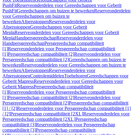
PushFit
Reserveonderdelen voor Gereedschappen voor Geberit
PushFit
Gereedschappen om buizen te bewerken
Reserveonderdelen
voor Gereedschappen om buizen te
bewerken
Afpersstoppen
Reserveonderdelen voor
Afpersstoppen
Gereedschappen voor Geberit
Mepla
Reserveonderdelen voor Gereedschappen voor Geberit
Mepla
Handpersgereedschap
Reserveonderdelen voor
Handpersgereedschap
Persgereedschap compatibiliteit
[1]
Reserveonderdelen voor Persgereedschap compatibiliteit
[1]
Persgereedschap compatibiliteit [2]
Reserveonderdelen voor
Persgereedschap compatibiliteit [2]
Gereedschappen om buizen te
bewerken
Reserveonderdelen voor Gereedschappen om buizen te
bewerken
Afpersstoppen
Reserveonderdelen voor
Afpersstoppen
Controlemiddelen
Toebehoren
Gereedschappen voor
Geberit Mapress
Reserveonderdelen voor Gereedschappen voor
Geberit Mapress
Persgereedschap compatibiliteit
[1]
Reserveonderdelen voor Persgereedschap compatibiliteit
[1]
Persgereedschap compatibiliteit [2]
Reserveonderdelen voor
Persgereedschap compatibiliteit [2]
Persgereedschap compatibiliteit
[1] / [2]
Reserveonderdelen voor Persgereedschap compatibiliteit [1]
/ [2]
Persgereedschap compatibiliteit [2XL]
Reserveonderdelen voor
Persgereedschap compatibiliteit [2XL]
Persgereedschap
compatibiliteit [3]
Reserveonderdelen voor Persgereedschap
compatibiliteit [3]
Persgereedschap compatibiliteit