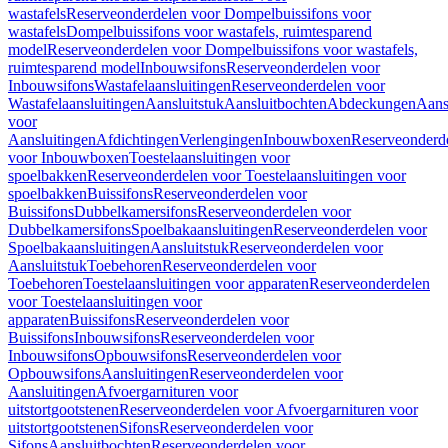
wastafels
Reserveonderdelen voor Dompelbuissifons voor
wastafels
Dompelbuissifons voor wastafels, ruimtesparend
model
Reserveonderdelen voor Dompelbuissifons voor wastafels,
ruimtesparend model
Inbouwsifons
Reserveonderdelen voor
Inbouwsifons
Wastafelaansluitingen
Reserveonderdelen voor
Wastafelaansluitingen
Aansluitstuk
Aansluitbochten
Abdeckungen
Aans
voor
Aansluitingen
Afdichtingen
Verlengingen
Inbouwboxen
Reserveonderd
voor Inbouwboxen
Toestelaansluitingen voor
spoelbakken
Reserveonderdelen voor Toestelaansluitingen voor
spoelbakken
Buissifons
Reserveonderdelen voor
Buissifons
Dubbelkamersifons
Reserveonderdelen voor
Dubbelkamersifons
Spoelbakaansluitingen
Reserveonderdelen voor
Spoelbakaansluitingen
Aansluitstuk
Reserveonderdelen voor
Aansluitstuk
Toebehoren
Reserveonderdelen voor
Toebehoren
Toestelaansluitingen voor apparaten
Reserveonderdelen
voor Toestelaansluitingen voor
apparaten
Buissifons
Reserveonderdelen voor
Buissifons
Inbouwsifons
Reserveonderdelen voor
Inbouwsifons
Opbouwsifons
Reserveonderdelen voor
Opbouwsifons
Aansluitingen
Reserveonderdelen voor
Aansluitingen
Afvoergarnituren voor
uitstortgootstenen
Reserveonderdelen voor Afvoergarnituren voor
uitstortgootstenen
Sifons
Reserveonderdelen voor
Sifons
Aansluitbochten
Reserveonderdelen voor