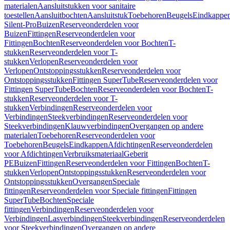
materialen
Aansluitstukken voor sanitaire
toestellen
Aansluitbochten
Aansluitstuk
Toebehoren
Beugels
Eindkappe
Silent-Pro
Buizen
Reserveonderdelen voor
Buizen
Fittingen
Reserveonderdelen voor
Fittingen
Bochten
Reserveonderdelen voor Bochten
T-
stukken
Reserveonderdelen voor T-
stukken
Verlopen
Reserveonderdelen voor
Verlopen
Ontstoppingsstukken
Reserveonderdelen voor
Ontstoppingsstukken
Fittingen SuperTube
Reserveonderdelen voor
Fittingen SuperTube
Bochten
Reserveonderdelen voor Bochten
T-
stukken
Reserveonderdelen voor T-
stukken
Verbindingen
Reserveonderdelen voor
Verbindingen
Steekverbindingen
Reserveonderdelen voor
Steekverbindingen
Klauwverbindingen
Overgangen op andere
materialen
Toebehoren
Reserveonderdelen voor
Toebehoren
Beugels
Eindkappen
Afdichtingen
Reserveonderdelen
voor Afdichtingen
Verbruiksmateriaal
Geberit
PE
Buizen
Fittingen
Reserveonderdelen voor Fittingen
Bochten
T-
stukken
Verlopen
Ontstoppingsstukken
Reserveonderdelen voor
Ontstoppingsstukken
Overgangen
Speciale
fittingen
Reserveonderdelen voor Speciale fittingen
Fittingen
SuperTube
Bochten
Speciale
fittingen
Verbindingen
Reserveonderdelen voor
Verbindingen
Lasverbindingen
Steekverbindingen
Reserveonderdelen
voor Steekverbindingen
Overgangen op andere