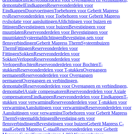
demontabel
Eindkappen
Reserveonderdelen voor
Eindkappen
Doorvoeringen
Toebehoren voor Geberit Mapress
rvs
Reserveonderdelen voor Toebehoren voor Geberit Mapress
rvs
Isolatie voor aansluitingen
Afdichtingen voor buizen en
fittingen
Bevestigingen voor buizen
Bevestigingen voor
muurplaten
Reserveonderdelen voor Bevestigingen voor
muurplaten
Systeemafdichtingen
Bevestiging-sets voor
flensverbindingen
Geberit Mapress Therm
Systeembuizen
Therm
Fittingen
Reserveonderdelen voor
Fittingen
Sokken
Reserveonderdelen voor
Sokken
Verlopen
Reserveonderdelen voor
Verlopen
Bochten
Reserveonderdelen voor Bochten
T-
stukken
Reserveonderdelen voor T-stukken
Overgangen
permanent
Reserveonderdelen voor Overgangen
permanent
Overgangen en verbindingen,
demontabel
Reserveonderdelen voor Overgangen en verbindingen,
demontabel
Axiale compensatoren
Reserveonderdelen voor Axiale
compensatoren
Eindkappen
Reserveonderdelen voor Eindkappen
T-
stukken voor verwarming
Reserveonderdelen voor T-stukken voor
verwarming
Aansluitingen voor verwarming
Reserveonderdelen voor
Aansluitingen voor verwarming
Toebehoren voor Geberit Mapress
Therm
Systeemafdichtingen
Bevestiging-sets voor
flensverbindingen
Bevestigingen voor buizen
Geberit Mapress C-
staal
Geberit Mapress C-staal
Reserveonderdelen voor Geberit