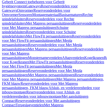
Geberit Connect toebehoren voor Geberit
hygiënesysteem
Gateways
Reserveonderdelen voor
Gateways
Omvormer
Reserveonderdelen voor
Omvormer
Sensoren
Montagemateriaal
Basisarmaturen
Rechte
spindelafsluiters
Reserveonderdelen voor Rechte
spindelafsluiters
Met Mapress persaansluitingen
Reserveonderdelen
voor Met Mapress persaansluitingen
Schuine
spindelafsluiters
Reserveonderdelen voor Schuine
spindelafsluiters
Met FlowFit persaansluitingen
Reserveonderdelen
voor Met FlowFit persaansluitingen
Met Mepla
persaansluitingen
Reserveonderdelen voor Met Mepla
persaansluitingen
Met Mapress persaansluitingen
Reserveonderdelen
voor Met Mapress
persaansluitingen
Monsternameventielen
Aftapventielen
Kogelkranen
R
voor Kogelkranen
Met FlowFit persaansluitingen
Reserveonderdelen
voor Met FlowFit persaansluitingen
Met Mepla
persaansluitingen
Reserveonderdelen voor Met Mepla
persaansluitingen
Met Mapress persaansluitingen
Reserveonderdelen
voor Met Mapress persaansluitingen
Met Mapress persaansluitingen,
FKM blauw
Reserveonderdelen voor Met Mapress
persaansluitingen, FKM blauw
Afsluit- en verdelereenheden voor
inbouwmontage
Reserveonderdelen voor Afsluit- en
verdelereenheden voor inbouwmontage
Met aansluitingen
Compact
Reserveonderdelen voor Met aansluitingen
Compact
Terugslagventielen
Met Mapress