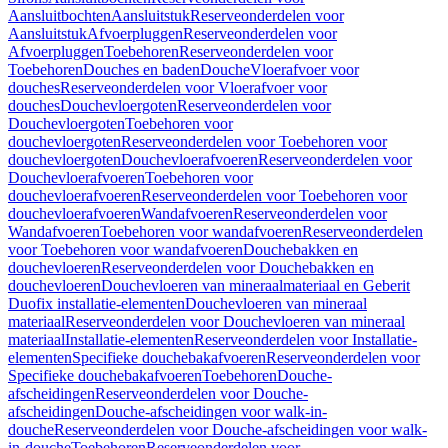
Aansluitbochten
Aansluitstuk
Reserveonderdelen voor
Aansluitstuk
Afvoerpluggen
Reserveonderdelen voor
Afvoerpluggen
Toebehoren
Reserveonderdelen voor
Toebehoren
Douches en baden
Douche
Vloerafvoer voor
douches
Reserveonderdelen voor Vloerafvoer voor
douches
Douchevloergoten
Reserveonderdelen voor
Douchevloergoten
Toebehoren voor
douchevloergoten
Reserveonderdelen voor Toebehoren voor
douchevloergoten
Douchevloerafvoeren
Reserveonderdelen voor
Douchevloerafvoeren
Toebehoren voor
douchevloerafvoeren
Reserveonderdelen voor Toebehoren voor
douchevloerafvoeren
Wandafvoeren
Reserveonderdelen voor
Wandafvoeren
Toebehoren voor wandafvoeren
Reserveonderdelen
voor Toebehoren voor wandafvoeren
Douchebakken en
douchevloeren
Reserveonderdelen voor Douchebakken en
douchevloeren
Douchevloeren van mineraalmateriaal en Geberit
Duofix installatie-elementen
Douchevloeren van mineraal
materiaal
Reserveonderdelen voor Douchevloeren van mineraal
materiaal
Installatie-elementen
Reserveonderdelen voor Installatie-
elementen
Specifieke douchebakafvoeren
Reserveonderdelen voor
Specifieke douchebakafvoeren
Toebehoren
Douche-
afscheidingen
Reserveonderdelen voor Douche-
afscheidingen
Douche-afscheidingen voor walk-in-
douche
Reserveonderdelen voor Douche-afscheidingen voor walk-
in-douche
Toebehoren
Reserveonderdelen voor