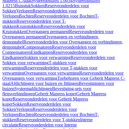
Mapress C-staal
Systeembuizen 1.0034
Systeembuizen
1.0215
Buisstuk
Sokken
Reserveonderdelen voor
Sokken
Verlopen
Reserveonderdelen voor
Verlopen
Bochten
Reserveonderdelen voor Bochten
T-
stukken
Reserveonderdelen voor T-
stukken
Kruisstukken
Reserveonderdelen voor
Kruisstukken
Overgangen permanent
Reserveonderdelen voor
Overgangen permanent
Overgangen en verbindingen,
demontabel
Reserveonderdelen voor Overgangen en verbindingen,
demontabel
Compensatoren
Reserveonderdelen voor
Compensatoren
Eindkappen
Reserveonderdelen voor
Eindkappen
Sokken voor verwarming
Reserveonderdelen voor
Sokken voor verwarming
T-stukken voor
verwarming
Reserveonderdelen voor T-stukken voor
verwarming
Overgangen voor verwarming
Reserveonderdelen voor
Overgangen voor verwarming
Toebehoren voor Geberit Mapress C-
staal
Afdichtingen voor buizen en fittingen
Bevestigingen voor
buizen
Systeemafdichtingen
Bevestiging-sets voor
flensverbindingen
Geberit Mapress koper
Geberit Mapress
koper
Reserveonderdelen voor Geberit Mapress
koper
Sokken
Reserveonderdelen voor
Sokken
Verlopen
Reserveonderdelen voor
Verlopen
Bochten
Reserveonderdelen voor Bochten
T-
stukken
Reserveonderdelen voor T-stukken
Interne
circulatie
Reserveonderdelen voor Interne