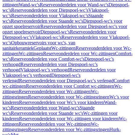
zittingen
Wand-wc's
Reserveonderdelen voor Wand-wc's
Diepspoel-
wc’s
Reserveonderdelen voor Diepspoel-wc’s
Vlakspoel-
wc’s
Reserveonderdelen voor Vlakspoel-wc’s
Staande
wc's
Reserveonderdelen voor Staande wc's
Diepspoel-wc's voor
opzet spoelreservoir
Reserveonderdelen voor Diepspoel-wc's voor
opzet spoelreservoir
Diepspoel-wc’s
Reserveonderdelen voor
Diepspoel-wc’s
Vlakspoel-wc’s
Reserveonderdelen voor Vlakspoel-
wc’s
Opbouwreservoirs voor wc's, van
sanitairkeramiek
Geplaatst
Wc-zittingen
Reserveonderdelen voor Wc-
zittingen
Wc-zittingen
Reserveonderdelen voor Wc-zittingen
Comfort-
wc's
Reserveonderdelen voor Comfort-wc's
Diepspoel-wc’s
verhoogd
Reserveonderdelen voor Diepspoel-wc’s
verhoogd
Vlakspoel-wc’s verhoogd
Reserveonderdelen voor
Vlakspoel-wc’s verhoogd
Diepspoel-wc's
verlengd
Reserveonderdelen voor Diepspoel-wc's verlengd
Comfort
wc-zittingen
Reserveonderdelen voor Comfort wc-zittingen
Wc-
zittingen
Reserveonderdelen voor Wc-zittingen
Wc-
zittingsringen
Reserveonderdelen voor Wc-zittingsringen
Wc’s voor
kinderen
Reserveonderdelen voor Wc’s voor kinderen
Wand-
wc's
Reserveonderdelen voor Wand-wc's
Staande
wc's
Reserveonderdelen voor Staande wc's
Wc-zittingen voor
kinderen
Reserveonderdelen voor Wc-zittingen voor kinderen
Wc-
zittingen
Reserveonderdelen voor Wc-zittingen
Wc-
zittingsringen
Reserveonderdelen voor Wc-zittingsringen
Hurk-
wc's
Met