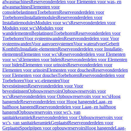
afwasmachines
Reserveonderdelen voor Elementen voor was- en
afwasmachines
Elementen voor
consolebelastingen
Toebehoren
Reserveonderdelen voor
Toebehoren
Installatiemodules
Reserveonderdelen voor
Installatiemodules
Modules voor wc's
Reserveonderdelen voor
Modules voor wc's
Modules voor
wandelementen
Beplatingen
Toebehoren
Reserveonderdelen voor
Toebehoren
Voor systeemwanden
Reserveonderdelen voor Voor
systeemwanden
Voor aanvoersystemen
Voor waterafvoer
Geberit
Kombifix
Installatie-elementen
Reserveonderdelen voor Installatie-
elementen
Elementen voor wc's
Reserveonderdelen voor Elementen
voor wc's
Elementen voor bidets
Reserveonderdelen voor Elementen
voor bidets
Elementen voor urinoirs
Reserveonderdelen voor
Elementen voor urinoirs
Elementen voor douches
Reserveonderdelen
voor Elementen voor douches
Toebehoren
Reserveonderdelen voor
Toebehoren
Voor wc-elementen
Voor
bevestigingen
Reserveonderdelen voor Voor
bevestigingen
Opbouwreservoirs
Opbouwreservoirs voor
wc's
Reserveonderdelen voor Opbouwreservoirs voor wc's
Hoog
hangende
Reserveonderdelen voor Hoog hangende
Laag- en
halfhoog hangend
Reserveonderdelen voor Laag- en halfhoog
hangend
Opbouwreservoirs voor wc's, van
sanitairkeramiek
Reserveonderdelen voor Opbouwreservoirs voor
wc's, van sanitairkeramiek
Geplaatst
Reserveonderdelen voor
Geplaatst
Spoelpijpen voor opbouwreservoirs
Hoog hangende
Laag-