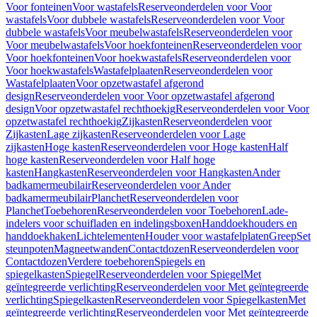
Voor fonteinen
Voor wastafels
Reserveonderdelen voor Voor
wastafels
Voor dubbele wastafels
Reserveonderdelen voor Voor
dubbele wastafels
Voor meubelwastafels
Reserveonderdelen voor
Voor meubelwastafels
Voor hoekfonteinen
Reserveonderdelen voor
Voor hoekfonteinen
Voor hoekwastafels
Reserveonderdelen voor
Voor hoekwastafels
Wastafelplaaten
Reserveonderdelen voor
Wastafelplaaten
Voor opzetwastafel afgerond
design
Reserveonderdelen voor Voor opzetwastafel afgerond
design
Voor opzetwastafel rechthoekig
Reserveonderdelen voor Voor
opzetwastafel rechthoekig
Zijkasten
Reserveonderdelen voor
Zijkasten
Lage zijkasten
Reserveonderdelen voor Lage
zijkasten
Hoge kasten
Reserveonderdelen voor Hoge kasten
Half
hoge kasten
Reserveonderdelen voor Half hoge
kasten
Hangkasten
Reserveonderdelen voor Hangkasten
Ander
badkamermeubilair
Reserveonderdelen voor Ander
badkamermeubilair
Planchet
Reserveonderdelen voor
Planchet
Toebehoren
Reserveonderdelen voor Toebehoren
Lade-
indelers voor schuifladen en indelingsboxen
Handdoekhouders en
handdoekhaken
Lichtelementen
Houder voor wastafelplaten
Greep
Set
steunpoten
Magneetwanden
Contactdozen
Reserveonderdelen voor
Contactdozen
Verdere toebehoren
Spiegels en
spiegelkasten
Spiegel
Reserveonderdelen voor Spiegel
Met
geïntegreerde verlichting
Reserveonderdelen voor Met geïntegreerde
verlichting
Spiegelkasten
Reserveonderdelen voor Spiegelkasten
Met
geïntegreerde verlichting
Reserveonderdelen voor Met geïntegreerde