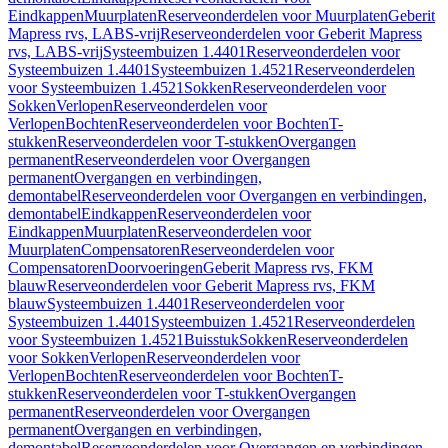
Eindkappen
Muurplaten
Reserveonderdelen voor Muurplaten
Geberit
Mapress rvs, LABS-vrij
Reserveonderdelen voor Geberit Mapress
rvs, LABS-vrij
Systeembuizen 1.4401
Reserveonderdelen voor
Systeembuizen 1.4401
Systeembuizen 1.4521
Reserveonderdelen
voor Systeembuizen 1.4521
Sokken
Reserveonderdelen voor
Sokken
Verlopen
Reserveonderdelen voor
Verlopen
Bochten
Reserveonderdelen voor Bochten
T-
stukken
Reserveonderdelen voor T-stukken
Overgangen
permanent
Reserveonderdelen voor Overgangen
permanent
Overgangen en verbindingen,
demontabel
Reserveonderdelen voor Overgangen en verbindingen,
demontabel
Eindkappen
Reserveonderdelen voor
Eindkappen
Muurplaten
Reserveonderdelen voor
Muurplaten
Compensatoren
Reserveonderdelen voor
Compensatoren
Doorvoeringen
Geberit Mapress rvs, FKM
blauw
Reserveonderdelen voor Geberit Mapress rvs, FKM
blauw
Systeembuizen 1.4401
Reserveonderdelen voor
Systeembuizen 1.4401
Systeembuizen 1.4521
Reserveonderdelen
voor Systeembuizen 1.4521
Buisstuk
Sokken
Reserveonderdelen
voor Sokken
Verlopen
Reserveonderdelen voor
Verlopen
Bochten
Reserveonderdelen voor Bochten
T-
stukken
Reserveonderdelen voor T-stukken
Overgangen
permanent
Reserveonderdelen voor Overgangen
permanent
Overgangen en verbindingen,
demontabel
Reserveonderdelen voor Overgangen en verbindingen,