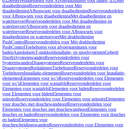
d52
Reserveonderdelen voor Afvoergarnituren voor baden, d52
Met
draaibediening
Reserveonderdelen voor Met
draaibediening
Afbouwsets voor draaibediening
Reserveonderdelen
voor Afbouwsets voor draaibediening
Met draaibediening en
watertoevoer
Reserveonderdelen voor Met draaibediening en
watertoevoer
Afbouwsets voor draaibediening en
watertoevoer
Reserveonderdelen voor Afbouwsets voor
draaibediening en watertoevoer
Met drukbediening
PushControl
Reserveonderdelen voor Met drukbediening
PushControl
Toebehoren voor afvoergarnituren voor
baden
Aansluitsets
T-stukken
Installatie- en spoelsystemen
Geberit
Duofix
Systeemwanden
Reserveonderdelen voor
Systeemwanden
Draagsystemen
Reserveonderdelen voor
Draagsystemen
Beplatingen
Toebehoren
Reserveonderdelen voor
Toebehoren
Installatie-elementen
Reserveonderdelen voor Installatie-
elementen
Elementen voor wc's
Reserveonderdelen voor Elementen
voor wc's
Elementen voor wastafels
Reserveonderdelen voor
Elementen voor wastafels
Elementen voor bidets
Reserveonderdelen
voor Elementen voor bidets
Elementen voor
urinoirs
Reserveonderdelen voor Elementen voor urinoirs
Elementen
voor douches met douchewandgoot
Reserveonderdelen voor
Elementen voor douches met douchewandgoot
Elementen voor
douches en baden
Reserveonderdelen voor Elementen voor douches
en baden
Elementen voor
douchescheidingswanden
Reserveonderdelen voor Elementen voor