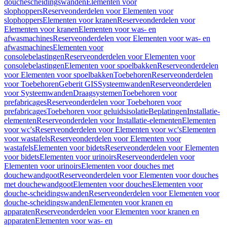
douchescheidingswanden
Elementen voor
slophoppers
Reserveonderdelen voor Elementen voor
slophoppers
Elementen voor kranen
Reserveonderdelen voor
Elementen voor kranen
Elementen voor was- en
afwasmachines
Reserveonderdelen voor Elementen voor was- en
afwasmachines
Elementen voor
consolebelastingen
Reserveonderdelen voor Elementen voor
consolebelastingen
Elementen voor spoelbakken
Reserveonderdelen
voor Elementen voor spoelbakken
Toebehoren
Reserveonderdelen
voor Toebehoren
Geberit GIS
Systeemwanden
Reserveonderdelen
voor Systeemwanden
Draagsystemen
Toebehoren voor
prefabricages
Reserveonderdelen voor Toebehoren voor
prefabricages
Toebehoren voor geluidsisolatie
Beplatingen
Installatie-
elementen
Reserveonderdelen voor Installatie-elementen
Elementen
voor wc's
Reserveonderdelen voor Elementen voor wc's
Elementen
voor wastafels
Reserveonderdelen voor Elementen voor
wastafels
Elementen voor bidets
Reserveonderdelen voor Elementen
voor bidets
Elementen voor urinoirs
Reserveonderdelen voor
Elementen voor urinoirs
Elementen voor douches met
douchewandgoot
Reserveonderdelen voor Elementen voor douches
met douchewandgoot
Elementen voor douches
Elementen voor
douche-scheidingswanden
Reserveonderdelen voor Elementen voor
douche-scheidingswanden
Elementen voor kranen en
apparaten
Reserveonderdelen voor Elementen voor kranen en
apparaten
Elementen voor was- en