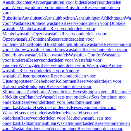
Aansluitbochten
Afvoergarnituren voor bidets
Reserveonderdelen
voor Afvoergarnituren voor bidets
Buissifons
Reserveonderdelen
voor
Buissifons
Aansluitstuk
Aansluitbochten
Aansluitingen
Afdichtingen
Was
voor Wastafels
Dubbele wastafels
Reserveonderdelen voor Dubbele
wastafels
Meubelwastafels
Reserveonderdelen voor
Meubelwastafels
Opzetwastafels
Reserveonderdelen voor
Opzetwastafels
Fonteinen
Reserveonderdelen voor
Fonteinen
Opzetfontein
Hoekfonteinen
Inbouwwastafels
Reserveonderd
voor Inbouwwastafels
Onderbouwwastafels
Reserveonderdelen voor
Onderbouwwastafels
Hoekwastafels
Wastafels Comfort
Wastafels
voor kinderen
Reserveonderdelen voor Wastafels voor
kinderen
Wastroggen
Reserveonderdelen voor Wastroggen
Andere
wastafels
Reserveonderdelen voor Andere
wastafels
Uitstortgootsteen
Reserveonderdelen voor
Uitstortgootsteen
Toebehoren
Kolommen
Reserveonderdelen voor
Kolommen
Sifonkappen
Reserveonderdelen voor
Sifonkappen
Toebehoren
Afvoerdeksel
Bevestigingsmateriaal
Decorati
afdekkingen
Planchet
Wastafel sets met onderkast
Sets fonteinen met
onderkast
Reserveonderdelen voor Sets fonteinen met
onderkast
Wastafel sets met onderkast
Reserveonderdelen voor
Wastafel sets met onderkast
Meubelwastafel sets met
onderkast
Reserveonderdelen voor Meubelwastafel sets met
onderkast
Badkamermeubilair
Wastafelonderkasten
Reserveonderdelen
voor Wastafelonderkasten
Voor fonteinen
Reserveonderdelen voor