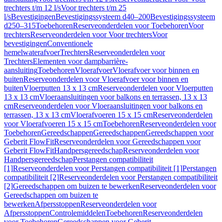
trechters t/m 12 l/s
Voor trechters t/m 25
l/s
Bevestigingen
Bevestigingssysteem d40–200
Bevestigingssysteem
d250–315
Toebehoren
Reserveonderdelen voor Toebehoren
Voor
trechters
Reserveonderdelen voor Voor trechters
Voor
bevestigingen
Conventionele
hemelwaterafvoer
Trechters
Reserveonderdelen voor
Trechters
Elementen voor dampbarrière-
aansluiting
Toebehoren
Vloerafvoer
Vloerafvoer voor binnen en
buiten
Reserveonderdelen voor Vloerafvoer voor binnen en
buiten
Vloerputten 13 x 13 cm
Reserveonderdelen voor Vloerputten
13 x 13 cm
Vloeraansluitingen voor balkons en terrassen, 13 x 13
cm
Reserveonderdelen voor Vloeraansluitingen voor balkons en
terrassen, 13 x 13 cm
Vloerafvoeren 15 x 15 cm
Reserveonderdelen
voor Vloerafvoeren 15 x 15 cm
Toebehoren
Reserveonderdelen voor
Toebehoren
Gereedschappen
Gereedschappen
Gereedschappen voor
Geberit FlowFit
Reserveonderdelen voor Gereedschappen voor
Geberit FlowFit
Handpersgereedschap
Reserveonderdelen voor
Handpersgereedschap
Perstangen compatibiliteit
[1]
Reserveonderdelen voor Perstangen compatibiliteit [1]
Perstangen
compatibiliteit [2]
Reserveonderdelen voor Perstangen compatibiliteit
[2]
Gereedschappen om buizen te bewerken
Reserveonderdelen voor
Gereedschappen om buizen te
bewerken
Afpersstoppen
Reserveonderdelen voor
Afpersstoppen
Controlemiddelen
Toebehoren
Reserveonderdelen
voor Toebehoren
Gereedschappen voor Geberit