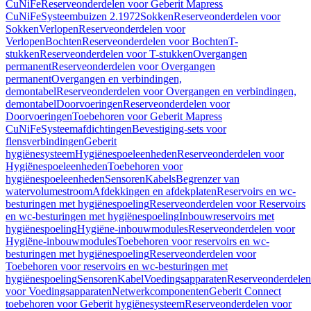
CuNiFe
Reserveonderdelen voor Geberit Mapress
CuNiFe
Systeembuizen 2.1972
Sokken
Reserveonderdelen voor
Sokken
Verlopen
Reserveonderdelen voor
Verlopen
Bochten
Reserveonderdelen voor Bochten
T-
stukken
Reserveonderdelen voor T-stukken
Overgangen
permanent
Reserveonderdelen voor Overgangen
permanent
Overgangen en verbindingen,
demontabel
Reserveonderdelen voor Overgangen en verbindingen,
demontabel
Doorvoeringen
Reserveonderdelen voor
Doorvoeringen
Toebehoren voor Geberit Mapress
CuNiFe
Systeemafdichtingen
Bevestiging-sets voor
flensverbindingen
Geberit
hygiënesysteem
Hygiënespoeleenheden
Reserveonderdelen voor
Hygiënespoeleenheden
Toebehoren voor
hygiënespoeleenheden
Sensoren
Kabels
Begrenzer van
watervolumestroom
Afdekkingen en afdekplaten
Reservoirs en wc-
besturingen met hygiënespoeling
Reserveonderdelen voor Reservoirs
en wc-besturingen met hygiënespoeling
Inbouwreservoirs met
hygiënespoeling
Hygiëne-inbouwmodules
Reserveonderdelen voor
Hygiëne-inbouwmodules
Toebehoren voor reservoirs en wc-
besturingen met hygiënespoeling
Reserveonderdelen voor
Toebehoren voor reservoirs en wc-besturingen met
hygiënespoeling
Sensoren
Kabel
Voedingsapparaten
Reserveonderdelen
voor Voedingsapparaten
Netwerkcomponenten
Geberit Connect
toebehoren voor Geberit hygiënesysteem
Reserveonderdelen voor