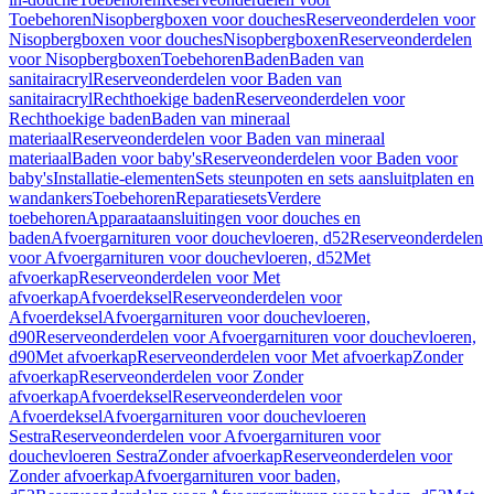
Toebehoren
Nisopbergboxen voor douches
Reserveonderdelen voor
Nisopbergboxen voor douches
Nisopbergboxen
Reserveonderdelen
voor Nisopbergboxen
Toebehoren
Baden
Baden van
sanitairacryl
Reserveonderdelen voor Baden van
sanitairacryl
Rechthoekige baden
Reserveonderdelen voor
Rechthoekige baden
Baden van mineraal
materiaal
Reserveonderdelen voor Baden van mineraal
materiaal
Baden voor baby's
Reserveonderdelen voor Baden voor
baby's
Installatie-elementen
Sets steunpoten en sets aansluitplaten en
wandankers
Toebehoren
Reparatiesets
Verdere
toebehoren
Apparaataansluitingen voor douches en
baden
Afvoergarnituren voor douchevloeren, d52
Reserveonderdelen
voor Afvoergarnituren voor douchevloeren, d52
Met
afvoerkap
Reserveonderdelen voor Met
afvoerkap
Afvoerdeksel
Reserveonderdelen voor
Afvoerdeksel
Afvoergarnituren voor douchevloeren,
d90
Reserveonderdelen voor Afvoergarnituren voor douchevloeren,
d90
Met afvoerkap
Reserveonderdelen voor Met afvoerkap
Zonder
afvoerkap
Reserveonderdelen voor Zonder
afvoerkap
Afvoerdeksel
Reserveonderdelen voor
Afvoerdeksel
Afvoergarnituren voor douchevloeren
Sestra
Reserveonderdelen voor Afvoergarnituren voor
douchevloeren Sestra
Zonder afvoerkap
Reserveonderdelen voor
Zonder afvoerkap
Afvoergarnituren voor baden,