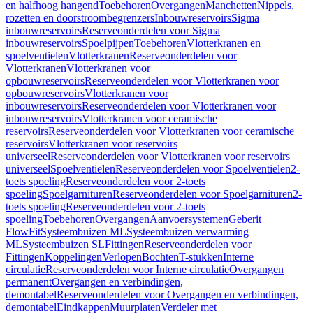
en halfhoog hangend
Toebehoren
Overgangen
Manchetten
Nippels,
rozetten en doorstroombegrenzers
Inbouwreservoirs
Sigma
inbouwreservoirs
Reserveonderdelen voor Sigma
inbouwreservoirs
Spoelpijpen
Toebehoren
Vlotterkranen en
spoelventielen
Vlotterkranen
Reserveonderdelen voor
Vlotterkranen
Vlotterkranen voor
opbouwreservoirs
Reserveonderdelen voor Vlotterkranen voor
opbouwreservoirs
Vlotterkranen voor
inbouwreservoirs
Reserveonderdelen voor Vlotterkranen voor
inbouwreservoirs
Vlotterkranen voor ceramische
reservoirs
Reserveonderdelen voor Vlotterkranen voor ceramische
reservoirs
Vlotterkranen voor reservoirs
universeel
Reserveonderdelen voor Vlotterkranen voor reservoirs
universeel
Spoelventielen
Reserveonderdelen voor Spoelventielen
2-
toets spoeling
Reserveonderdelen voor 2-toets
spoeling
Spoelgarnituren
Reserveonderdelen voor Spoelgarnituren
2-
toets spoeling
Reserveonderdelen voor 2-toets
spoeling
Toebehoren
Overgangen
Aanvoersystemen
Geberit
FlowFit
Systeembuizen ML
Systeembuizen verwarming
ML
Systeembuizen SL
Fittingen
Reserveonderdelen voor
Fittingen
Koppelingen
Verlopen
Bochten
T-stukken
Interne
circulatie
Reserveonderdelen voor Interne circulatie
Overgangen
permanent
Overgangen en verbindingen,
demontabel
Reserveonderdelen voor Overgangen en verbindingen,
demontabel
Eindkappen
Muurplaten
Verdeler met