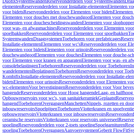
Duofix
Systeemwanden
Reserveonderdelen voor Systeemwanden
Draa
elementen
Reserveonderdelen voor Installatie-elementen
Elementen vo
voor bidets
Reserveonderdelen voor Elementen voor bidets
Elementen 
Elementen voor douches met douchewandgoot
Elementen voor douch
Elementen voor douchescheidingswanden
Elementen voor slophopper
voor was- en afwasmachines
Reserveonderdelen voor Elementen voor
spoelbakken
Reserveonderdelen voor Elementen voor spoelbakken
To
Systeemwanden
Draagsystemen
Toebehoren voor prefabricages
Reserv
Installatie-elementen
Elementen voor wc's
Reserveonderdelen voor El
Elementen voor bidets
Elementen voor urinoirs
Reserveonderdelen voo
douchewandgoot
Elementen voor douches
Elementen voor douche-sc
voor Elementen voor kranen en apparaten
Elementen voor was- en af
consolebelastingen
Toebehoren
Reserveonderdelen voor Toebehoren
In
wandelementen
Beplatingen
Toebehoren
Reserveonderdelen voor Toe
Kombifix
Installatie-elementen
Reserveonderdelen voor Installatie-ele
bidets
Elementen voor urinoirs
Reserveonderdelen voor Elementen voor
wc-elementen
Voor bevestigingen
Reserveonderdelen voor Voor beves
hangende
Reserveonderdelen voor Hoog hangende
Laag- en halfhoog
Opbouwreservoirs voor wc's, van sanitairkeramiek
Geplaatst
Reserveo
hangend
Toebehoren
Overgangen
Manchetten
Nippels, rozetten en doo
inbouwreservoirs
Spoelpijpen
Toebehoren
Vlotterkranen en spoelventie
opbouwreservoirs
Vlotterkranen voor inbouwreservoirs
Reserveonderd
ceramische reservoirs
Vlotterkranen voor reservoirs universeel
Reserve
spoeling
Reserveonderdelen voor 2-toets spoeling
Spoelgarnituren
Rese
spoeling
Toebehoren
Overgangen
Aanvoersystemen
Geberit FlowFit
Sy