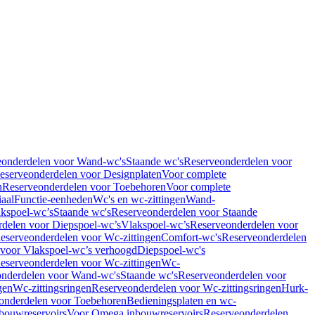
eonderdelen voor Wand-wc's
Staande wc's
Reserveonderdelen voor
eserveonderdelen voor Designplaten
Voor complete
n
Reserveonderdelen voor Toebehoren
Voor complete
iaal
Functie-eenheden
Wc's en wc-zittingen
Wand-
kspoel-wc’s
Staande wc's
Reserveonderdelen voor Staande
delen voor Diepspoel-wc’s
Vlakspoel-wc’s
Reserveonderdelen voor
eserveonderdelen voor Wc-zittingen
Comfort-wc's
Reserveonderdelen
 voor Vlakspoel-wc’s verhoogd
Diepspoel-wc's
eserveonderdelen voor Wc-zittingen
Wc-
nderdelen voor Wand-wc's
Staande wc's
Reserveonderdelen voor
gen
Wc-zittingsringen
Reserveonderdelen voor Wc-zittingsringen
Hurk-
onderdelen voor Toebehoren
Bedieningsplaten en wc-
bouwreservoirs
Voor Omega inbouwreservoirs
Reserveonderdelen