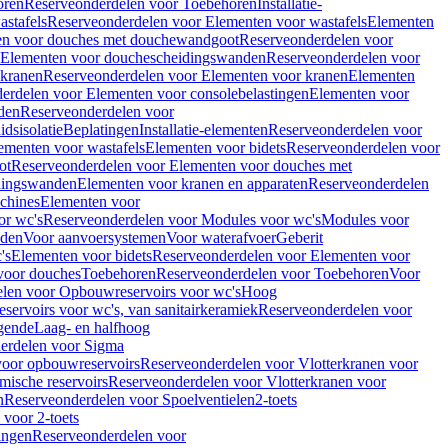
oren
Reserveonderdelen voor Toebehoren
Installatie-
stafels
Reserveonderdelen voor Elementen voor wastafels
Elementen
en voor douches met douchewandgoot
Reserveonderdelen voor
Elementen voor douchescheidingswanden
Reserveonderdelen voor
 kranen
Reserveonderdelen voor Elementen voor kranen
Elementen
erdelen voor Elementen voor consolebelastingen
Elementen voor
den
Reserveonderdelen voor
dsisolatie
Beplatingen
Installatie-elementen
Reserveonderdelen voor
ementen voor wastafels
Elementen voor bidets
Reserveonderdelen voor
ot
Reserveonderdelen voor Elementen voor douches met
dingswanden
Elementen voor kranen en apparaten
Reserveonderdelen
chines
Elementen voor
or wc's
Reserveonderdelen voor Modules voor wc's
Modules voor
nden
Voor aanvoersystemen
Voor waterafvoer
Geberit
's
Elementen voor bidets
Reserveonderdelen voor Elementen voor
voor douches
Toebehoren
Reserveonderdelen voor Toebehoren
Voor
len voor Opbouwreservoirs voor wc's
Hoog
ervoirs voor wc's, van sanitairkeramiek
Reserveonderdelen voor
gende
Laag- en halfhoog
erdelen voor Sigma
voor opbouwreservoirs
Reserveonderdelen voor Vlotterkranen voor
mische reservoirs
Reserveonderdelen voor Vlotterkranen voor
n
Reserveonderdelen voor Spoelventielen
2-toets
voor 2-toets
tingen
Reserveonderdelen voor