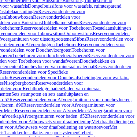
serveonderdelen voor Buissifons
Buissifons, ruimtesparend
voor wastafels
Dompelbuissifons voor wastafels, ruimtesparend
astafelaansluitingen
Reserveonderdelen voor
gen
Inbouwboxen
Reserveonderdelen voor
delen voor Buissifons
Dubbelkamersifons
Reserveonderdelen voor
oebehoren
Reserveonderdelen voor Toebehoren
Toestelaansluitingen
rveonderdelen voor Inbouwsifons
Opbouwsifons
Reserveonderdelen
oergarnituren voor uitstortgootstenen
Sifons
Reserveonderdelen voor
erdelen voor Afvoerpluggen
Toebehoren
Reserveonderdelen voor
veonderdelen voor Douchevloergoten
Toebehoren voor
voeren
Toebehoren voor douchevloerafvoeren
Reserveonderdelen voor
len voor Toebehoren voor wandafvoeren
Douchebakken en
-elementen
Douchevloeren van mineraal materiaal
Reserveonderdelen
Reserveonderdelen voor Specifieke
ouche
Reserveonderdelen voor Douche-afscheidingen voor walk-in-
es
Nisopbergboxen
Reserveonderdelen voor
delen voor Rechthoekige baden
Baden van mineraal
ementen
Sets steunpoten en sets aansluitplaten en
, d52
Reserveonderdelen voor Afvoergarnituren voor douchevloeren,
vloeren, d90
Reserveonderdelen voor Afvoergarnituren voor
rdeksel
Reserveonderdelen voor Afvoerdeksel
Afvoergarnituren voor
 afvoerkap
Afvoergarnituren voor baden, d52
Reserveonderdelen voor
derdelen voor Afbouwsets voor draaibediening
Met draaibediening en
n voor Afbouwsets voor draaibediening en watertoevoer
Met
ets
T-stukken
Installatie- en spoelsystemen
Geberit