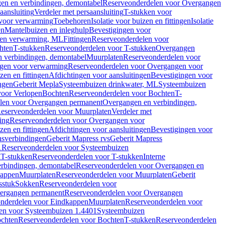
en en verbindingen, demontabel
Reserveonderdelen voor Overgangen
aansluiting
Verdeler met persaansluiting
T-stukken voor
voor verwarming
Toebehoren
Isolatie voor buizen en fittingen
Isolatie
en
Mantelbuizen en inleghulp
Bevestigingen voor
zen verwarming, ML
Fittingen
Reserveonderdelen voor
hten
T-stukken
Reserveonderdelen voor T-stukken
Overgangen
 verbindingen, demontabel
Muurplaten
Reserveonderdelen voor
gen voor verwarming
Reserveonderdelen voor Overgangen voor
zen en fittingen
Afdichtingen voor aansluitingen
Bevestigingen voor
ngen
Geberit Mepla
Systeembuizen drinkwater, ML
Systeembuizen
voor Verlopen
Bochten
Reserveonderdelen voor Bochten
T-
len voor Overgangen permanent
Overgangen en verbindingen,
eserveonderdelen voor Muurplaten
Verdeler met
ing
Reserveonderdelen voor Overgangen voor
zen en fittingen
Afdichtingen voor aansluitingen
Bevestigingen voor
ensverbindingen
Geberit Mapress rvs
Geberit Mapress
1
Reserveonderdelen voor Systeembuizen
n
T-stukken
Reserveonderdelen voor T-stukken
Interne
rbindingen, demontabel
Reserveonderdelen voor Overgangen en
kappen
Muurplaten
Reserveonderdelen voor Muurplaten
Geberit
sstuk
Sokken
Reserveonderdelen voor
ergangen permanent
Reserveonderdelen voor Overgangen
nderdelen voor Eindkappen
Muurplaten
Reserveonderdelen voor
en voor Systeembuizen 1.4401
Systeembuizen
chten
Reserveonderdelen voor Bochten
T-stukken
Reserveonderdelen