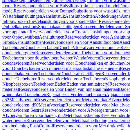
spoelbakken, toestellen en gootstenen
Afvoergarnituren voor wastafel
model
Reserveonderdelen voor Buissifons, ruimtesparend model
Dompe
model
Reserveonderdelen voor Dompelbuissifons voor wastafels, rui
Wastafelaansluitingen
Aansluitstuk
Aansluitbochten
Abdeckungen
Aans
Inbouwboxen
Toestelaansluitingen voor spoelbakken
Reserveonderdele
Dubbelkamersifons
Spoelbakaansluitingen
Reserveonderdelen voor Sp
voor apparaten
Reserveonderdelen voor Toestelaansluitingen voor app
voor Opbouwsifons
Aansluitingen
Reserveonderdelen voor Aansluitin
Sifons
Aansluitbochten
Reserveonderdelen voor Aansluitbochten
Aansl
Toebehoren
Douches en baden
Douche
Vloerafvoer voor douches
Rese
douchevloergoten
Reserveonderdelen voor Toebehoren voor douchev
Toebehoren voor douchevloerafvoeren
Wandafvoeren
Reserveonderde
douchevloeren
Reserveonderdelen voor Douchebakken en douchevlo
voor Douchevloeren van mineraal materiaal
Installatie-elementen
Reser
douchebakafvoeren
Toebehoren
Douche-afscheidingen
Reserveonderde
douche
Toebehoren
Reserveonderdelen voor Toebehoren
Nisopbergbo
Nisopbergboxen
Toebehoren
Baden
Baden van sanitairacryl
Reserveond
materiaal
Reserveonderdelen voor Baden van mineraal materiaal
Baden
wandankers
Toebehoren
Reparatiesets
Verdere toebehoren
Apparaataans
d52
Met afvoerkap
Reserveonderdelen voor Met afvoerkap
Afvoerdeks
douchevloeren, d90
Met afvoerkap
Reserveonderdelen voor Met afvoe
douchevloeren Sestra
Reserveonderdelen voor Afvoergarnituren voor 
Afvoergarnituren voor baden, d52
Met draaibediening
Reserveonderde
watertoevoer
Reserveonderdelen voor Met draaibediening en watertoe
drukbediening PushControl
Reserveonderdelen voor Met drukbedieni