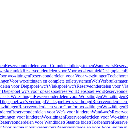
men
Reserveonderdelen voor Complete toiletsystemen
Wand-wc's
Reserv
wc-keramiek
Reserveonderdelen voor Voor wc-keramiek
Designplaten
R
oor wc-zittingen
Reserveonderdelen voor Voor wc-zittingen
Toebehore
ingen
Voor wc-zittingen en complete toiletsystemen
Wc's
Verbruiksmater
delen voor Diepspoel-wc’s
Vlakspoel-wc’s
Reserveonderdelen voor Vla
 Diepspoel-wc's voor opzet spoelreservoir
Diepspoel-wc’s
Reserveonder
laatst
Wc-zittingen
Reserveonderdelen voor Wc-zittingen
Wc-zittingen
R
 Diepspoel-wc’s verhoogd
Vlakspoel-wc’s verhoogd
Reserveonderdelen
-zittingen
Reserveonderdelen voor Comfort wc-zittingen
Wc-zittingen
R
nderen
Reserveonderdelen voor Wc’s voor kinderen
Wand-wc's
Reserveo
ittingen voor kinderen
Wc-zittingen
Reserveonderdelen voor Wc-zittin
Reserveonderdelen voor Wandbidets
Staande bidets
Toebehoren
Reserve
en
Voor Sigma inbouwreservoirs
Reserveonderdelen voor Voor Sigma in