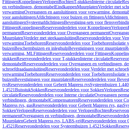
Fittingen
Koppelingen
Verlopen
Bochten
T-stukken
Interne circulatie
Res
en verbindingen, demontabel
Eindkappen
Muurplaten
Verdeler met sch
verwarming
Overgangen en aansluitingen voor verwarming, demonta
voor aansluitingen
Afdichtingen voor buizen en fittingen
Afdichtingen 
aansluitingen
Systeemafdichtingen
Bevestiging-sets voor flensverbind
Fittingen
Koppelingen
Reserveonderdelen voor Koppelingen
Verlopen
permanent
Reserveonderdelen voor Overgangen permanent
Overgange
Muurplaten
Verdeler met steekaansluiting
Reserveonderdelen voor Verd
verwarming
Toebehoren
Reserveonderdelen voor Toebehoren
Isolatie 
buizen
Beschermbuizen en inleghulp
Bevestigingen voor muurplaten
R
verwarming, ML
Fittingen
Reserveonderdelen voor Fittingen
Koppelin
stukken
Reserveonderdelen voor T-stukken
Interne circulatie
Reserveond
demontabel
Reserveonderdelen voor Overgangen en verbindingen, d
schroefdraadaansluiting
Reserveonderdelen voor Verdeler met schroef
verwarming
Toebehoren
Reserveonderdelen voor Toebehoren
Isolatie 
buizen
Bevestigingen voor muurplaten
Reserveonderdelen voor Bevest
rvs
Reserveonderdelen voor Geberit Mapress rvs
Systeembuizen 1.440
1.4521
Buisstuk
Sokken
Reserveonderdelen voor Sokken
Verlopen
Rese
circulatie
Reserveonderdelen voor Interne circulatie
Overgangen perma
verbindingen, demontabel
Compensatoren
Reserveonderdelen voor C
Mapress rvs, gas
Reserveonderdelen voor Geberit Mapress rvs, gas
Sy
Sokken
Verlopen
Reserveonderdelen voor Verlopen
Bochten
Reserveon
permanent
Overgangen en verbindingen, demontabel
Reserveonderdel
Muurplaten
Geberit Mapress rvs, LABS-vrij
Reserveonderdelen voor G
1.4521
Reserveonderdelen voor Systeembuizen 1.4521
Sokken
Reserv