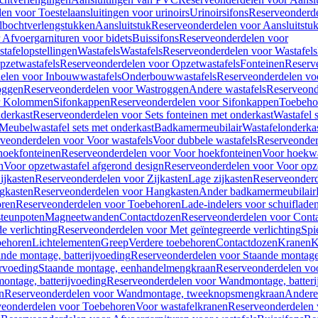
en voor Toestelaansluitingen voor urinoirs
Urinoirsifons
Reserveonderde
lbochtverlengstukken
Aansluitstuk
Reserveonderdelen voor Aansluitstu
Afvoergarnituren voor bidets
Buissifons
Reserveonderdelen voor
tafelopstellingen
Wastafels
Wastafels
Reserveonderdelen voor Wastafels
pzetwastafels
Reserveonderdelen voor Opzetwastafels
Fonteinen
Reserv
elen voor Inbouwwastafels
Onderbouwwastafels
Reserveonderdelen vo
oggen
Reserveonderdelen voor Wastroggen
Andere wastafels
Reserveond
or Kolommen
Sifonkappen
Reserveonderdelen voor Sifonkappen
Toebeho
nderkast
Reserveonderdelen voor Sets fonteinen met onderkast
Wastafel 
Meubelwastafel sets met onderkast
Badkamermeubilair
Wastafelonderka
veonderdelen voor Voor wastafels
Voor dubbele wastafels
Reserveonder
hoekfonteinen
Reserveonderdelen voor Voor hoekfonteinen
Voor hoekwa
n
Voor opzetwastafel afgerond design
Reserveonderdelen voor Voor opze
ijkasten
Reserveonderdelen voor Zijkasten
Lage zijkasten
Reserveonderd
gkasten
Reserveonderdelen voor Hangkasten
Ander badkamermeubilair
ren
Reserveonderdelen voor Toebehoren
Lade-indelers voor schuiflade
steunpoten
Magneetwanden
Contactdozen
Reserveonderdelen voor Cont
e verlichting
Reserveonderdelen voor Met geïntegreerde verlichting
Spi
ehoren
Lichtelementen
Greep
Verdere toebehoren
Contactdozen
Kranen
K
ande montage, batterijvoeding
Reserveonderdelen voor Staande montage,
rvoeding
Staande montage, eenhandelmengkraan
Reserveonderdelen vo
ntage, batterijvoeding
Reserveonderdelen voor Wandmontage, batteri
n
Reserveonderdelen voor Wandmontage, tweeknopsmengkraan
Andere
veonderdelen voor Toebehoren
Voor wastafelkranen
Reserveonderdelen 