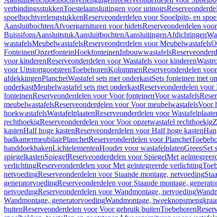
verbindingsstukken
Toestelaansluitingen voor urinoirs
Reserveonderdel
spoelbochtverlengstukken
Reserveonderdelen voor Spoelpijp- en spoe
Aansluitbochten
Afvoergarnituren voor bidets
Reserveonderdelen voor 
Buissifons
Aansluitstuk
Aansluitbochten
Aansluitingen
Afdichtingen
Was
wastafels
Meubelwastafels
Reserveonderdelen voor Meubelwastafels
O
Fonteinen
Opzetfontein
Hoekfonteinen
Inbouwwastafels
Reserveonderd
voor kinderen
Reserveonderdelen voor Wastafels voor kinderen
Wastr
voor Uitstortgootsteen
Toebehoren
Kolommen
Reserveonderdelen vo
afdekkingen
Planchet
Wastafel sets met onderkast
Sets fonteinen met o
onderkast
Meubelwastafel sets met onderkast
Reserveonderdelen voor 
fonteinen
Reserveonderdelen voor Voor fonteinen
Voor wastafels
Reser
meubelwastafels
Reserveonderdelen voor Voor meubelwastafels
Voor 
hoekwastafels
Wastafelplaaten
Reserveonderdelen voor Wastafelplaate
rechthoekig
Reserveonderdelen voor Voor opzetwastafel rechthoekig
Z
kasten
Half hoge kasten
Reserveonderdelen voor Half hoge kasten
Han
badkamermeubilair
Planchet
Reserveonderdelen voor Planchet
Toebeho
handdoekhaken
Lichtelementen
Houder voor wastafelplaten
Greep
Set 
spiegelkasten
Spiegel
Reserveonderdelen voor Spiegel
Met geïntegreerd
verlichting
Reserveonderdelen voor Met geïntegreerde verlichting
Toeb
netvoeding
Reserveonderdelen voor Staande montage, netvoeding
Sta
generatorvoeding
Reserveonderdelen voor Staande montage, generato
netvoeding
Reserveonderdelen voor Wandmontage, netvoeding
Wandmo
Wandmontage, generatorvoeding
Wandmontage, tweeknopsmengkraa
buiten
Reserveonderdelen voor Voor gebruik buiten
Toebehoren
Reser