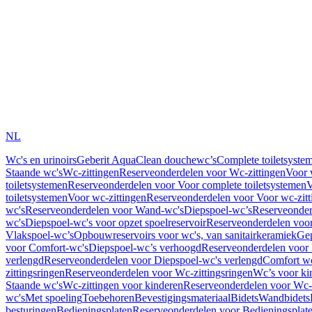
NL
Wc's en urinoirs
Geberit AquaClean douchewc’s
Complete toiletsyste
Staande wc's
Wc-zittingen
Reserveonderdelen voor Wc-zittingen
Voor 
toiletsystemen
Reserveonderdelen voor Voor complete toiletsystemen
V
toiletsystemen
Voor wc-zittingen
Reserveonderdelen voor Voor wc-zitt
wc's
Reserveonderdelen voor Wand-wc's
Diepspoel-wc’s
Reserveonder
wc's
Diepspoel-wc's voor opzet spoelreservoir
Reserveonderdelen voor
Vlakspoel-wc’s
Opbouwreservoirs voor wc's, van sanitairkeramiek
Gep
voor Comfort-wc's
Diepspoel-wc’s verhoogd
Reserveonderdelen voor
verlengd
Reserveonderdelen voor Diepspoel-wc's verlengd
Comfort wc
zittingsringen
Reserveonderdelen voor Wc-zittingsringen
Wc’s voor ki
Staande wc's
Wc-zittingen voor kinderen
Reserveonderdelen voor Wc-z
wc's
Met spoeling
Toebehoren
Bevestigingsmateriaal
Bidets
Wandbidets
besturingen
Bedieningsplaten
Reserveonderdelen voor Bedieningsplat