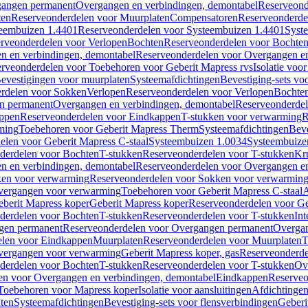
gangen permanent
Overgangen en verbindingen, demontabel
Reserveond
ten
Reserveonderdelen voor Muurplaten
Compensatoren
Reserveonderde
eembuizen 1.4401
Reserveonderdelen voor Systeembuizen 1.4401
Syst
rveonderdelen voor Verlopen
Bochten
Reserveonderdelen voor Bochte
n en verbindingen, demontabel
Reserveonderdelen voor Overgangen en
rveonderdelen voor Toebehoren voor Geberit Mapress rvs
Isolatie voor
evestigingen voor muurplaten
Systeemafdichtingen
Bevestiging-sets vo
rdelen voor Sokken
Verlopen
Reserveonderdelen voor Verlopen
Bochte
n permanent
Overgangen en verbindingen, demontabel
Reserveonderdel
ppen
Reserveonderdelen voor Eindkappen
T-stukken voor verwarming
R
ming
Toebehoren voor Geberit Mapress Therm
Systeemafdichtingen
Beve
elen voor Geberit Mapress C-staal
Systeembuizen 1.0034
Systeembuize
derdelen voor Bochten
T-stukken
Reserveonderdelen voor T-stukken
Kr
n en verbindingen, demontabel
Reserveonderdelen voor Overgangen en
en voor verwarming
Reserveonderdelen voor Sokken voor verwarmin
vergangen voor verwarming
Toebehoren voor Geberit Mapress C-staal
A
berit Mapress koper
Geberit Mapress koper
Reserveonderdelen voor Ge
derdelen voor Bochten
T-stukken
Reserveonderdelen voor T-stukken
Int
gen permanent
Reserveonderdelen voor Overgangen permanent
Overgan
elen voor Eindkappen
Muurplaten
Reserveonderdelen voor Muurplaten
T
vergangen voor verwarming
Geberit Mapress koper, gas
Reserveonderde
derdelen voor Bochten
T-stukken
Reserveonderdelen voor T-stukken
Ov
en voor Overgangen en verbindingen, demontabel
Eindkappen
Reserveo
Toebehoren voor Mapress koper
Isolatie voor aansluitingen
Afdichtingen
ten
Systeemafdichtingen
Bevestiging-sets voor flensverbindingen
Geberi