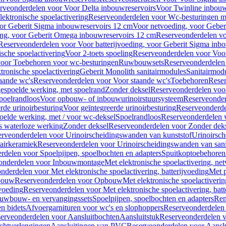
rveonderdelen voor Voor Delta inbouwreservoirs
Voor Twinline inbouw
ektronische spoelactivering
Reserveonderdelen voor Wc-besturingen met
or Geberit Sigma inbouwreservoirs 12 cm
Voor netvoeding, voor Geber
ng, voor Geberit Omega inbouwreservoirs 12 cm
Reserveonderdelen vo
Reserveonderdelen voor Voor batterijvoeding, voor Geberit Sigma inb
sche spoelactivering
Voor 2-toets spoeling
Reserveonderdelen voor Voor
oor Toebehoren voor wc-besturingen
Ruwbouwsets
Reserveonderdele
ronische spoelactivering
Geberit Monolith sanitairmodules
Sanitairmod
aande wc's
Reserveonderdelen voor Voor staande wc's
Toebehoren
Rese
gespoelde werking, met spoelrand
Zonder deksel
Reserveonderdelen voo
poelrandloos
Voor opbouw- of inbouwurinoirstuursysteem
Reserveonder
de urinoirbesturing
Voor geïntegreerde urinoirbesturing
Reserveonderdel
oelde werking, met / voor wc-deksel
Spoelrandloos
Reserveonderdelen 
s waterloze werking
Zonder deksel
Reserveonderdelen voor Zonder dek
rveonderdelen voor Urinoirscheidingswanden van kunststof
Urinoirsc
airkeramiek
Reserveonderdelen voor Urinoirscheidingswanden van sani
rdelen voor Spoelpijpen, spoelbochten en adapters
Spuitkoptoebehoren
onderdelen voor Inbouwmontage
Met elektronische spoelactivering, ne
nderdelen voor Met elektronische spoelactivering, batterijvoeding
Met p
bouw
Reserveonderdelen voor Opbouw
Met elektronische spoelactiveri
jvoeding
Reserveonderdelen voor Met elektronische spoelactivering, batt
uwbouw- en vervangingssets
Spoelpijpen, spoelbochten en adapters
Ren
en bidets
Afvoergarnituren voor wc's en slophoppers
Reserveonderdelen 
erveonderdelen voor Aansluitbochten
Aansluitstuk
Reserveonderdelen v
chtverlengingen
Aansluitingen van PVC
Reserveonderdelen voor Aansl