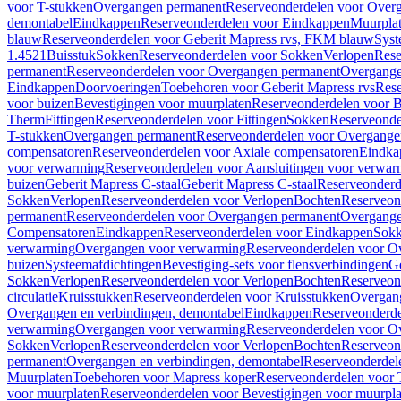
voor T-stukken
Overgangen permanent
Reserveonderdelen voor Over
demontabel
Eindkappen
Reserveonderdelen voor Eindkappen
Muurpla
blauw
Reserveonderdelen voor Geberit Mapress rvs, FKM blauw
Syst
1.4521
Buisstuk
Sokken
Reserveonderdelen voor Sokken
Verlopen
Rese
permanent
Reserveonderdelen voor Overgangen permanent
Overgange
Eindkappen
Doorvoeringen
Toebehoren voor Geberit Mapress rvs
Rese
voor buizen
Bevestigingen voor muurplaten
Reserveonderdelen voor B
Therm
Fittingen
Reserveonderdelen voor Fittingen
Sokken
Reserveonde
T-stukken
Overgangen permanent
Reserveonderdelen voor Overgange
compensatoren
Reserveonderdelen voor Axiale compensatoren
Eindka
voor verwarming
Reserveonderdelen voor Aansluitingen voor verwar
buizen
Geberit Mapress C-staal
Geberit Mapress C-staal
Reserveonderd
Sokken
Verlopen
Reserveonderdelen voor Verlopen
Bochten
Reserveon
permanent
Reserveonderdelen voor Overgangen permanent
Overgange
Compensatoren
Eindkappen
Reserveonderdelen voor Eindkappen
Sokk
verwarming
Overgangen voor verwarming
Reserveonderdelen voor O
buizen
Systeemafdichtingen
Bevestiging-sets voor flensverbindingen
Ge
Sokken
Verlopen
Reserveonderdelen voor Verlopen
Bochten
Reserveon
circulatie
Kruisstukken
Reserveonderdelen voor Kruisstukken
Overgan
Overgangen en verbindingen, demontabel
Eindkappen
Reserveonderd
verwarming
Overgangen voor verwarming
Reserveonderdelen voor O
Sokken
Verlopen
Reserveonderdelen voor Verlopen
Bochten
Reserveon
permanent
Overgangen en verbindingen, demontabel
Reserveonderdel
Muurplaten
Toebehoren voor Mapress koper
Reserveonderdelen voor 
voor muurplaten
Reserveonderdelen voor Bevestigingen voor muurpla