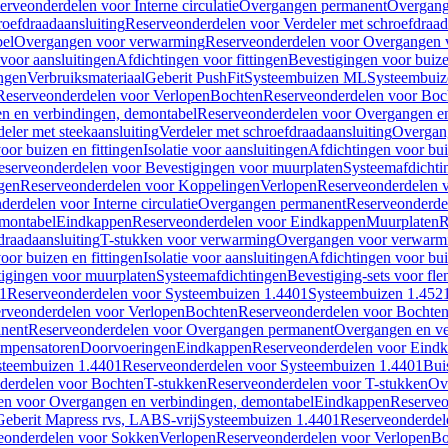
erveonderdelen voor Interne circulatie
Overgangen permanent
Overgang
roefdraadaansluiting
Reserveonderdelen voor Verdeler met schroefdraad
bel
Overgangen voor verwarming
Reserveonderdelen voor Overgangen 
voor aansluitingen
Afdichtingen voor fittingen
Bevestigingen voor buiz
ingen
Verbruiksmateriaal
Geberit PushFit
Systeembuizen ML
Systeembui
Reserveonderdelen voor Verlopen
Bochten
Reserveonderdelen voor Boc
n en verbindingen, demontabel
Reserveonderdelen voor Overgangen en
eler met steekaansluiting
Verdeler met schroefdraadaansluiting
Overgan
voor buizen en fittingen
Isolatie voor aansluitingen
Afdichtingen voor bui
eserveonderdelen voor Bevestigingen voor muurplaten
Systeemafdichti
gen
Reserveonderdelen voor Koppelingen
Verlopen
Reserveonderdelen 
erdelen voor Interne circulatie
Overgangen permanent
Reserveonderde
emontabel
Eindkappen
Reserveonderdelen voor Eindkappen
Muurplaten
R
draadaansluiting
T-stukken voor verwarming
Overgangen voor verwarm
voor buizen en fittingen
Isolatie voor aansluitingen
Afdichtingen voor bui
igingen voor muurplaten
Systeemafdichtingen
Bevestiging-sets voor fl
1
Reserveonderdelen voor Systeembuizen 1.4401
Systeembuizen 1.452
rveonderdelen voor Verlopen
Bochten
Reserveonderdelen voor Bochte
nent
Reserveonderdelen voor Overgangen permanent
Overgangen en ve
ompensatoren
Doorvoeringen
Eindkappen
Reserveonderdelen voor Eind
steembuizen 1.4401
Reserveonderdelen voor Systeembuizen 1.4401
Bui
derdelen voor Bochten
T-stukken
Reserveonderdelen voor T-stukken
Ov
en voor Overgangen en verbindingen, demontabel
Eindkappen
Reserveo
eberit Mapress rvs, LABS-vrij
Systeembuizen 1.4401
Reserveonderdel
eonderdelen voor Sokken
Verlopen
Reserveonderdelen voor Verlopen
Bo