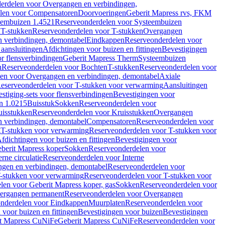
erdelen voor Overgangen en verbindingen,
len voor Compensatoren
Doorvoeringen
Geberit Mapress rvs, FKM
eembuizen 1.4521
Reserveonderdelen voor Systeembuizen
n
T-stukken
Reserveonderdelen voor T-stukken
Overgangen
 verbindingen, demontabel
Eindkappen
Reserveonderdelen voor
 aansluitingen
Afdichtingen voor buizen en fittingen
Bevestigingen
or flensverbindingen
Geberit Mapress Therm
Systeembuizen
n
Reserveonderdelen voor Bochten
T-stukken
Reserveonderdelen voor
en voor Overgangen en verbindingen, demontabel
Axiale
eserveonderdelen voor T-stukken voor verwarming
Aansluitingen
stiging-sets voor flensverbindingen
Bevestigingen voor
n 1.0215
Buisstuk
Sokken
Reserveonderdelen voor
uisstukken
Reserveonderdelen voor Kruisstukken
Overgangen
 verbindingen, demontabel
Compensatoren
Reserveonderdelen voor
g
T-stukken voor verwarming
Reserveonderdelen voor T-stukken voor
fdichtingen voor buizen en fittingen
Bevestigingen voor
berit Mapress koper
Sokken
Reserveonderdelen voor
erne circulatie
Reserveonderdelen voor Interne
gen en verbindingen, demontabel
Reserveonderdelen voor
-stukken voor verwarming
Reserveonderdelen voor T-stukken voor
len voor Geberit Mapress koper, gas
Sokken
Reserveonderdelen voor
ergangen permanent
Reserveonderdelen voor Overgangen
nderdelen voor Eindkappen
Muurplaten
Reserveonderdelen voor
 voor buizen en fittingen
Bevestigingen voor buizen
Bevestigingen
t Mapress CuNiFe
Geberit Mapress CuNiFe
Reserveonderdelen voor