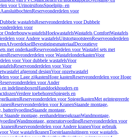
len voor Urinoirsifons
Spoelpijp- en
k
Aansluitbochten
Reserveonderdelen voor
Dubbele wastafels
Reserveonderdelen voor Dubbele
eonderdelen voor
or Onderbouwwastafels
Hoekwastafels
Wastafels Comfort
Wastafels
erdelen voor Andere wastafels
Uitstortgootsteen
Reserveonderdelen
ren
Afvoerdeksel
Bevestigingsmateriaal
Decoratieve
sets met onderkast
Reserveonderdelen voor Wastafel sets met
sten
Reserveonderdelen voor Wastafelonderkasten
Voor
delen voor Voor dubbele wastafels
Voor
stafels
Reserveonderdelen voor Voor
twastafel afgerond design
Voor opzetwastafel
elen voor Lage zijkasten
Hoge kasten
Reserveonderdelen voor Hoge
Reserveonderdelen voor Ander
n en indelingsboxen
Handdoekhouders en
actdozen
Verdere toebehoren
Spiegels en
egelkasten
Reserveonderdelen voor Spiegelkasten
Met geïntegreerde
ranen
Reserveonderdelen voor Kranen
Staande montage,
 batterijvoeding
Staande montage,
or Staande montage, eenhandelmengkraan
Wandmontage,
jvoeding
Wandmontage, generatorvoeding
Reserveonderdelen voor
 kranen
Reserveonderdelen voor Andere kranen
Voor gebruik
voor Voor wastafelkranen
Toestelaansluitingen voor wastafels,