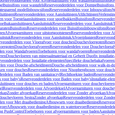
s
Reserveonderdelen voor Afvoergarnituren voor wastafels
Buissifons
Re
lbuissifons voor wastafels
Reserveonderdelen voor Dompelbuissifons 
mtesparend model
Inbouwsifons
Reserveonderdelen voor Inbouwsifons
W
luitingen
Reserveonderdelen voor Aansluitingen
Afdichtingen
Verlengin
n voor Toestelaansluitingen voor spoelbakken
Buissifons
Reserveonder
oelbakaansluitingen
Aansluitstuk
Reserveonderdelen voor Aansluitstuk
T
araten
Buissifons
Reserveonderdelen voor Buissifons
Inbouwsifons
Rese
gen
Afvoergarnituren voor uitstortgootstenen
Reserveonderdelen voor Afv
uitstuk
Reserveonderdelen voor Aansluitstuk
Afvoerpluggen
Reserveond
rveonderdelen voor Vloerafvoer voor douches
Douchevloergoten
Reser
loergoten
Douchevloerafvoeren
Reserveonderdelen voor Douchevloeraf
len voor Wandafvoeren
Toebehoren voor wandafvoeren
Reserveonderde
eren
Douchevloeren van mineraalmateriaal en Geberit Duofix installatie
veonderdelen voor Installatie-elementen
Specifieke douchebakafvoeren
len voor Douche-afscheidingen
Douche-afscheidingen voor walk-in-d
xen voor douches
Reserveonderdelen voor Nisopbergboxen voor douch
erdelen voor Baden van sanitairacryl
Rechthoekige baden
Reserveonder
 voor baby's
Reserveonderdelen voor Baden voor baby's
Installatie-el
luitingen voor douches en baden
Afvoergarnituren voor douchevloeren
el
Reserveonderdelen voor Afvoerdeksel
Afvoergarnituren voor douche
rkap
Zonder afvoerkap
Reserveonderdelen voor Zonder afvoerkap
Afvoe
douchevloeren Sestra
Zonder afvoerkap
Reserveonderdelen voor Zonder
len voor Met draaibediening
Afbouwsets voor draaibediening
Reserveon
voer
Afbouwsets voor draaibediening en watertoevoer
Reserveonderdele
ng PushControl
Toebehoren voor afvoergarnituren voor baden
Aansluits