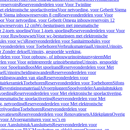
reservoirs
Reserveonderdelen voor Voor Twinline
 elektronische spoelactivering
Voor netvoeding, voor Geberit Sigma
it Sigma inbouwreservoirs 8 cm
Reserveonderdelen voor Voor
or Voor netvoeding, voor Geberit Omega inbouwreservoirs 12
ouwreservoirs 12 cm
Wc-besturingen met pneumatische
 2-toets spoeling
Voor 1-toets spoeling
Reserveonderdelen voor Voor
n voor Ruwbouwsets
Voor wc-besturingen met elektronische
ules voor wc's
Reserveonderdelen voor Sanitairmodules voor
rveonderdelen voor Toebehoren
Verbruiksmateriaal
Urinoirs
Urinoirs,
r Zonder deksel
Urinoirs, gespoelde werking,
delen voor Voor opbouw- of inbouwurinoirstuursysteem
Met
en voor Voor geïntegreerde urinoirbesturing
Urinoirs, gespoelde
voor Spoelrandloos
Met spoelrand
Reserveonderdelen voor Met
sel
Urinoirscheidingswanden
Reserveonderdelen voor
heidingswanden van glas
Reserveonderdelen voor
tairkeramiek
Toebehoren
Reserveonderdelen voor Toebehoren
Sifons
Bevestigingsmateriaal
Afvoerpluggen
Spoelverdeler
Aansluitstukken
tvoeding
Reserveonderdelen voor Met elektronische spoelactivering,
neumatische spoelactivering
Reserveonderdelen voor Met
ng, netvoeding
Reserveonderdelen voor Met elektronische
erijvoeding
Toebehoren
Reserveonderdelen voor
ovatiesets
Reserveonderdelen voor Renovatiesets
Afdekplaten
Overig
voor Afvoergarnituren voor wc's en
oor Aansluitstuk
Aansluitsets
Reserveonderdelen voor
uitingen van PVC
Manchetten en afdekkappen
Overgang- en