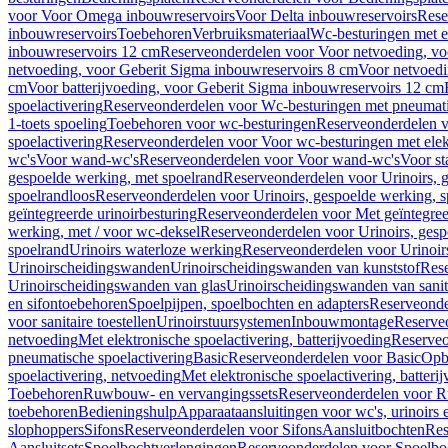
voor Voor Omega inbouwreservoirs
Voor Delta inbouwreservoirs
Rese
inbouwreservoirs
Toebehoren
Verbruiksmateriaal
Wc-besturingen met el
inbouwreservoirs 12 cm
Reserveonderdelen voor Voor netvoeding, vo
netvoeding, voor Geberit Sigma inbouwreservoirs 8 cm
Voor netvoedi
cm
Voor batterijvoeding, voor Geberit Sigma inbouwreservoirs 12 cm
spoelactivering
Reserveonderdelen voor Wc-besturingen met pneumati
1-toets spoeling
Toebehoren voor wc-besturingen
Reserveonderdelen v
spoelactivering
Reserveonderdelen voor Voor wc-besturingen met elekt
wc's
Voor wand-wc's
Reserveonderdelen voor Voor wand-wc's
Voor st
gespoelde werking, met spoelrand
Reserveonderdelen voor Urinoirs, 
spoelrandloos
Reserveonderdelen voor Urinoirs, gespoelde werking, s
geïntegreerde urinoirbesturing
Reserveonderdelen voor Met geïntegreer
werking, met / voor wc-deksel
Reserveonderdelen voor Urinoirs, gesp
spoelrand
Urinoirs waterloze werking
Reserveonderdelen voor Urinoir
Urinoirscheidingswanden
Urinoirscheidingswanden van kunststof
Rese
Urinoirscheidingswanden van glas
Urinoirscheidingswanden van sanit
en sifontoebehoren
Spoelpijpen, spoelbochten en adapters
Reserveonde
voor sanitaire toestellen
Urinoirstuursystemen
Inbouwmontage
Reserve
netvoeding
Met elektronische spoelactivering, batterijvoeding
Reserveo
pneumatische spoelactivering
Basic
Reserveonderdelen voor Basic
Op
spoelactivering, netvoeding
Met elektronische spoelactivering, batteri
Toebehoren
Ruwbouw- en vervangingssets
Reserveonderdelen voor R
toebehoren
Bedieningshulp
Apparaataansluitingen voor wc's, urinoirs 
slophoppers
Sifons
Reserveonderdelen voor Sifons
Aansluitbochten
Res
Aansluitsets
Spoelbochtverlengingen
Reserveonderdelen voor Spoelbo