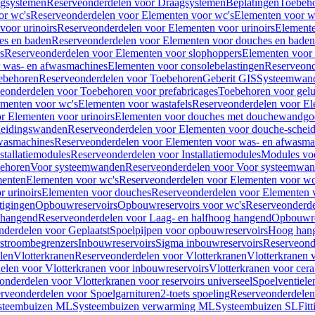
gsystemen
Reserveonderdelen voor Draagsystemen
Beplatingen
Toebeh
or wc's
Reserveonderdelen voor Elementen voor wc's
Elementen voor wa
voor urinoirs
Reserveonderdelen voor Elementen voor urinoirs
Element
es en baden
Reserveonderdelen voor Elementen voor douches en baden
s
Reserveonderdelen voor Elementen voor slophoppers
Elementen voor
 was- en afwasmachines
Elementen voor consolebelastingen
Reserveond
ebehoren
Reserveonderdelen voor Toebehoren
Geberit GIS
Systeemwan
eonderdelen voor Toebehoren voor prefabricages
Toebehoren voor gelui
ementen voor wc's
Elementen voor wastafels
Reserveonderdelen voor El
r Elementen voor urinoirs
Elementen voor douches met douchewandgo
heidingswanden
Reserveonderdelen voor Elementen voor douche-schei
wasmachines
Reserveonderdelen voor Elementen voor was- en afwasma
stallatiemodules
Reserveonderdelen voor Installatiemodules
Modules vo
behoren
Voor systeemwanden
Reserveonderdelen voor Voor systeemwa
menten
Elementen voor wc's
Reserveonderdelen voor Elementen voor wc
 urinoirs
Elementen voor douches
Reserveonderdelen voor Elementen 
tigingen
Opbouwreservoirs
Opbouwreservoirs voor wc's
Reserveonderde
 hangend
Reserveonderdelen voor Laag- en halfhoog hangend
Opbouwres
nderdelen voor Geplaatst
Spoelpijpen voor opbouwreservoirs
Hoog han
rstroombegrenzers
Inbouwreservoirs
Sigma inbouwreservoirs
Reserveond
len
Vlotterkranen
Reserveonderdelen voor Vlotterkranen
Vlotterkranen 
elen voor Vlotterkranen voor inbouwreservoirs
Vlotterkranen voor cera
onderdelen voor Vlotterkranen voor reservoirs universeel
Spoelventiele
rveonderdelen voor Spoelgarnituren
2-toets spoeling
Reserveonderdelen 
steembuizen ML
Systeembuizen verwarming ML
Systeembuizen SL
Fit