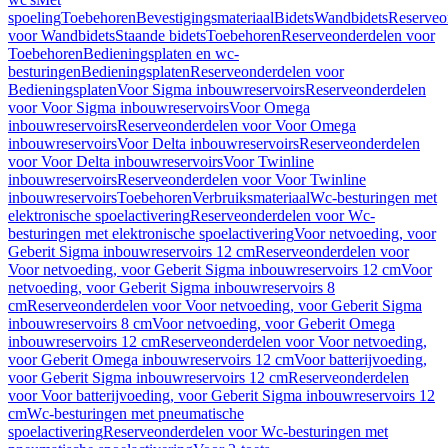
spoeling
Toebehoren
Bevestigingsmateriaal
Bidets
Wandbidets
Reserveo
voor Wandbidets
Staande bidets
Toebehoren
Reserveonderdelen voor
Toebehoren
Bedieningsplaten en wc-
besturingen
Bedieningsplaten
Reserveonderdelen voor
Bedieningsplaten
Voor Sigma inbouwreservoirs
Reserveonderdelen
voor Voor Sigma inbouwreservoirs
Voor Omega
inbouwreservoirs
Reserveonderdelen voor Voor Omega
inbouwreservoirs
Voor Delta inbouwreservoirs
Reserveonderdelen
voor Voor Delta inbouwreservoirs
Voor Twinline
inbouwreservoirs
Reserveonderdelen voor Voor Twinline
inbouwreservoirs
Toebehoren
Verbruiksmateriaal
Wc-besturingen met
elektronische spoelactivering
Reserveonderdelen voor Wc-
besturingen met elektronische spoelactivering
Voor netvoeding, voor
Geberit Sigma inbouwreservoirs 12 cm
Reserveonderdelen voor
Voor netvoeding, voor Geberit Sigma inbouwreservoirs 12 cm
Voor
netvoeding, voor Geberit Sigma inbouwreservoirs 8
cm
Reserveonderdelen voor Voor netvoeding, voor Geberit Sigma
inbouwreservoirs 8 cm
Voor netvoeding, voor Geberit Omega
inbouwreservoirs 12 cm
Reserveonderdelen voor Voor netvoeding,
voor Geberit Omega inbouwreservoirs 12 cm
Voor batterijvoeding,
voor Geberit Sigma inbouwreservoirs 12 cm
Reserveonderdelen
voor Voor batterijvoeding, voor Geberit Sigma inbouwreservoirs 12
cm
Wc-besturingen met pneumatische
spoelactivering
Reserveonderdelen voor Wc-besturingen met