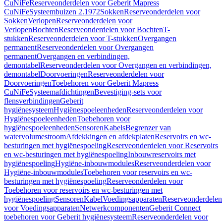
CuNiFe
Reserveonderdelen voor Geberit Mapress
CuNiFe
Systeembuizen 2.1972
Sokken
Reserveonderdelen voor
Sokken
Verlopen
Reserveonderdelen voor
Verlopen
Bochten
Reserveonderdelen voor Bochten
T-
stukken
Reserveonderdelen voor T-stukken
Overgangen
permanent
Reserveonderdelen voor Overgangen
permanent
Overgangen en verbindingen,
demontabel
Reserveonderdelen voor Overgangen en verbindingen,
demontabel
Doorvoeringen
Reserveonderdelen voor
Doorvoeringen
Toebehoren voor Geberit Mapress
CuNiFe
Systeemafdichtingen
Bevestiging-sets voor
flensverbindingen
Geberit
hygiënesysteem
Hygiënespoeleenheden
Reserveonderdelen voor
Hygiënespoeleenheden
Toebehoren voor
hygiënespoeleenheden
Sensoren
Kabels
Begrenzer van
watervolumestroom
Afdekkingen en afdekplaten
Reservoirs en wc-
besturingen met hygiënespoeling
Reserveonderdelen voor Reservoirs
en wc-besturingen met hygiënespoeling
Inbouwreservoirs met
hygiënespoeling
Hygiëne-inbouwmodules
Reserveonderdelen voor
Hygiëne-inbouwmodules
Toebehoren voor reservoirs en wc-
besturingen met hygiënespoeling
Reserveonderdelen voor
Toebehoren voor reservoirs en wc-besturingen met
hygiënespoeling
Sensoren
Kabel
Voedingsapparaten
Reserveonderdelen
voor Voedingsapparaten
Netwerkcomponenten
Geberit Connect
toebehoren voor Geberit hygiënesysteem
Reserveonderdelen voor