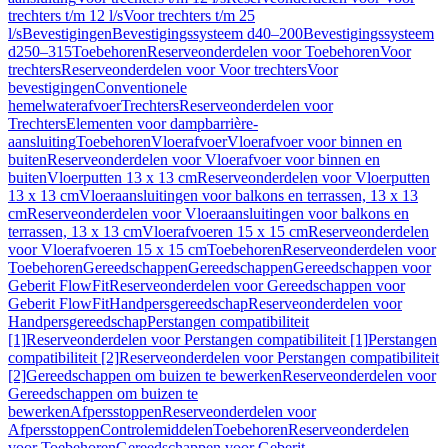
trechters t/m 12 l/s
Voor trechters t/m 25
l/s
Bevestigingen
Bevestigingssysteem d40–200
Bevestigingssysteem
d250–315
Toebehoren
Reserveonderdelen voor Toebehoren
Voor
trechters
Reserveonderdelen voor Voor trechters
Voor
bevestigingen
Conventionele
hemelwaterafvoer
Trechters
Reserveonderdelen voor
Trechters
Elementen voor dampbarrière-
aansluiting
Toebehoren
Vloerafvoer
Vloerafvoer voor binnen en
buiten
Reserveonderdelen voor Vloerafvoer voor binnen en
buiten
Vloerputten 13 x 13 cm
Reserveonderdelen voor Vloerputten
13 x 13 cm
Vloeraansluitingen voor balkons en terrassen, 13 x 13
cm
Reserveonderdelen voor Vloeraansluitingen voor balkons en
terrassen, 13 x 13 cm
Vloerafvoeren 15 x 15 cm
Reserveonderdelen
voor Vloerafvoeren 15 x 15 cm
Toebehoren
Reserveonderdelen voor
Toebehoren
Gereedschappen
Gereedschappen
Gereedschappen voor
Geberit FlowFit
Reserveonderdelen voor Gereedschappen voor
Geberit FlowFit
Handpersgereedschap
Reserveonderdelen voor
Handpersgereedschap
Perstangen compatibiliteit
[1]
Reserveonderdelen voor Perstangen compatibiliteit [1]
Perstangen
compatibiliteit [2]
Reserveonderdelen voor Perstangen compatibiliteit
[2]
Gereedschappen om buizen te bewerken
Reserveonderdelen voor
Gereedschappen om buizen te
bewerken
Afpersstoppen
Reserveonderdelen voor
Afpersstoppen
Controlemiddelen
Toebehoren
Reserveonderdelen
voor Toebehoren
Gereedschappen voor Geberit