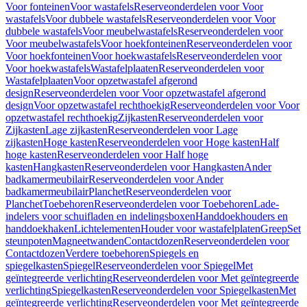
Voor fonteinen
Voor wastafels
Reserveonderdelen voor Voor
wastafels
Voor dubbele wastafels
Reserveonderdelen voor Voor
dubbele wastafels
Voor meubelwastafels
Reserveonderdelen voor
Voor meubelwastafels
Voor hoekfonteinen
Reserveonderdelen voor
Voor hoekfonteinen
Voor hoekwastafels
Reserveonderdelen voor
Voor hoekwastafels
Wastafelplaaten
Reserveonderdelen voor
Wastafelplaaten
Voor opzetwastafel afgerond
design
Reserveonderdelen voor Voor opzetwastafel afgerond
design
Voor opzetwastafel rechthoekig
Reserveonderdelen voor Voor
opzetwastafel rechthoekig
Zijkasten
Reserveonderdelen voor
Zijkasten
Lage zijkasten
Reserveonderdelen voor Lage
zijkasten
Hoge kasten
Reserveonderdelen voor Hoge kasten
Half
hoge kasten
Reserveonderdelen voor Half hoge
kasten
Hangkasten
Reserveonderdelen voor Hangkasten
Ander
badkamermeubilair
Reserveonderdelen voor Ander
badkamermeubilair
Planchet
Reserveonderdelen voor
Planchet
Toebehoren
Reserveonderdelen voor Toebehoren
Lade-
indelers voor schuifladen en indelingsboxen
Handdoekhouders en
handdoekhaken
Lichtelementen
Houder voor wastafelplaten
Greep
Set
steunpoten
Magneetwanden
Contactdozen
Reserveonderdelen voor
Contactdozen
Verdere toebehoren
Spiegels en
spiegelkasten
Spiegel
Reserveonderdelen voor Spiegel
Met
geïntegreerde verlichting
Reserveonderdelen voor Met geïntegreerde
verlichting
Spiegelkasten
Reserveonderdelen voor Spiegelkasten
Met
geïntegreerde verlichting
Reserveonderdelen voor Met geïntegreerde