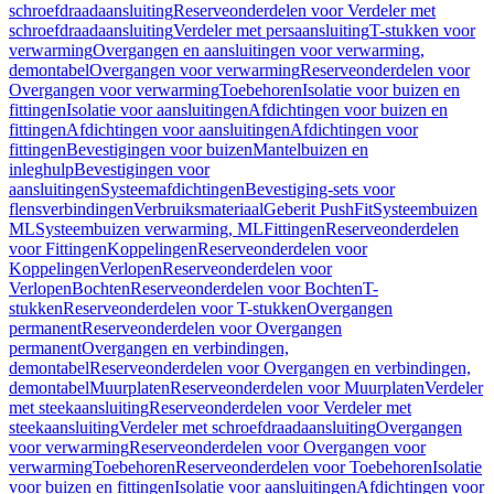
schroefdraadaansluiting
Reserveonderdelen voor Verdeler met
schroefdraadaansluiting
Verdeler met persaansluiting
T-stukken voor
verwarming
Overgangen en aansluitingen voor verwarming,
demontabel
Overgangen voor verwarming
Reserveonderdelen voor
Overgangen voor verwarming
Toebehoren
Isolatie voor buizen en
fittingen
Isolatie voor aansluitingen
Afdichtingen voor buizen en
fittingen
Afdichtingen voor aansluitingen
Afdichtingen voor
fittingen
Bevestigingen voor buizen
Mantelbuizen en
inleghulp
Bevestigingen voor
aansluitingen
Systeemafdichtingen
Bevestiging-sets voor
flensverbindingen
Verbruiksmateriaal
Geberit PushFit
Systeembuizen
ML
Systeembuizen verwarming, ML
Fittingen
Reserveonderdelen
voor Fittingen
Koppelingen
Reserveonderdelen voor
Koppelingen
Verlopen
Reserveonderdelen voor
Verlopen
Bochten
Reserveonderdelen voor Bochten
T-
stukken
Reserveonderdelen voor T-stukken
Overgangen
permanent
Reserveonderdelen voor Overgangen
permanent
Overgangen en verbindingen,
demontabel
Reserveonderdelen voor Overgangen en verbindingen,
demontabel
Muurplaten
Reserveonderdelen voor Muurplaten
Verdeler
met steekaansluiting
Reserveonderdelen voor Verdeler met
steekaansluiting
Verdeler met schroefdraadaansluiting
Overgangen
voor verwarming
Reserveonderdelen voor Overgangen voor
verwarming
Toebehoren
Reserveonderdelen voor Toebehoren
Isolatie
voor buizen en fittingen
Isolatie voor aansluitingen
Afdichtingen voor