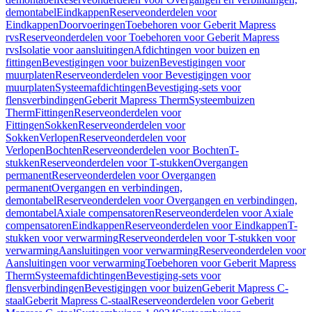
demontabel
Eindkappen
Reserveonderdelen voor
Eindkappen
Doorvoeringen
Toebehoren voor Geberit Mapress
rvs
Reserveonderdelen voor Toebehoren voor Geberit Mapress
rvs
Isolatie voor aansluitingen
Afdichtingen voor buizen en
fittingen
Bevestigingen voor buizen
Bevestigingen voor
muurplaten
Reserveonderdelen voor Bevestigingen voor
muurplaten
Systeemafdichtingen
Bevestiging-sets voor
flensverbindingen
Geberit Mapress Therm
Systeembuizen
Therm
Fittingen
Reserveonderdelen voor
Fittingen
Sokken
Reserveonderdelen voor
Sokken
Verlopen
Reserveonderdelen voor
Verlopen
Bochten
Reserveonderdelen voor Bochten
T-
stukken
Reserveonderdelen voor T-stukken
Overgangen
permanent
Reserveonderdelen voor Overgangen
permanent
Overgangen en verbindingen,
demontabel
Reserveonderdelen voor Overgangen en verbindingen,
demontabel
Axiale compensatoren
Reserveonderdelen voor Axiale
compensatoren
Eindkappen
Reserveonderdelen voor Eindkappen
T-
stukken voor verwarming
Reserveonderdelen voor T-stukken voor
verwarming
Aansluitingen voor verwarming
Reserveonderdelen voor
Aansluitingen voor verwarming
Toebehoren voor Geberit Mapress
Therm
Systeemafdichtingen
Bevestiging-sets voor
flensverbindingen
Bevestigingen voor buizen
Geberit Mapress C-
staal
Geberit Mapress C-staal
Reserveonderdelen voor Geberit