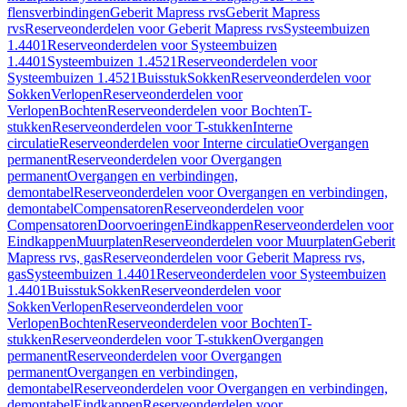
flensverbindingen
Geberit Mapress rvs
Geberit Mapress
rvs
Reserveonderdelen voor Geberit Mapress rvs
Systeembuizen
1.4401
Reserveonderdelen voor Systeembuizen
1.4401
Systeembuizen 1.4521
Reserveonderdelen voor
Systeembuizen 1.4521
Buisstuk
Sokken
Reserveonderdelen voor
Sokken
Verlopen
Reserveonderdelen voor
Verlopen
Bochten
Reserveonderdelen voor Bochten
T-
stukken
Reserveonderdelen voor T-stukken
Interne
circulatie
Reserveonderdelen voor Interne circulatie
Overgangen
permanent
Reserveonderdelen voor Overgangen
permanent
Overgangen en verbindingen,
demontabel
Reserveonderdelen voor Overgangen en verbindingen,
demontabel
Compensatoren
Reserveonderdelen voor
Compensatoren
Doorvoeringen
Eindkappen
Reserveonderdelen voor
Eindkappen
Muurplaten
Reserveonderdelen voor Muurplaten
Geberit
Mapress rvs, gas
Reserveonderdelen voor Geberit Mapress rvs,
gas
Systeembuizen 1.4401
Reserveonderdelen voor Systeembuizen
1.4401
Buisstuk
Sokken
Reserveonderdelen voor
Sokken
Verlopen
Reserveonderdelen voor
Verlopen
Bochten
Reserveonderdelen voor Bochten
T-
stukken
Reserveonderdelen voor T-stukken
Overgangen
permanent
Reserveonderdelen voor Overgangen
permanent
Overgangen en verbindingen,
demontabel
Reserveonderdelen voor Overgangen en verbindingen,
demontabel
Eindkappen
Reserveonderdelen voor