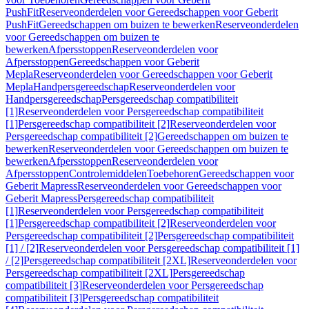
PushFit
Reserveonderdelen voor Gereedschappen voor Geberit
PushFit
Gereedschappen om buizen te bewerken
Reserveonderdelen
voor Gereedschappen om buizen te
bewerken
Afpersstoppen
Reserveonderdelen voor
Afpersstoppen
Gereedschappen voor Geberit
Mepla
Reserveonderdelen voor Gereedschappen voor Geberit
Mepla
Handpersgereedschap
Reserveonderdelen voor
Handpersgereedschap
Persgereedschap compatibiliteit
[1]
Reserveonderdelen voor Persgereedschap compatibiliteit
[1]
Persgereedschap compatibiliteit [2]
Reserveonderdelen voor
Persgereedschap compatibiliteit [2]
Gereedschappen om buizen te
bewerken
Reserveonderdelen voor Gereedschappen om buizen te
bewerken
Afpersstoppen
Reserveonderdelen voor
Afpersstoppen
Controlemiddelen
Toebehoren
Gereedschappen voor
Geberit Mapress
Reserveonderdelen voor Gereedschappen voor
Geberit Mapress
Persgereedschap compatibiliteit
[1]
Reserveonderdelen voor Persgereedschap compatibiliteit
[1]
Persgereedschap compatibiliteit [2]
Reserveonderdelen voor
Persgereedschap compatibiliteit [2]
Persgereedschap compatibiliteit
[1] / [2]
Reserveonderdelen voor Persgereedschap compatibiliteit [1]
/ [2]
Persgereedschap compatibiliteit [2XL]
Reserveonderdelen voor
Persgereedschap compatibiliteit [2XL]
Persgereedschap
compatibiliteit [3]
Reserveonderdelen voor Persgereedschap
compatibiliteit [3]
Persgereedschap compatibiliteit