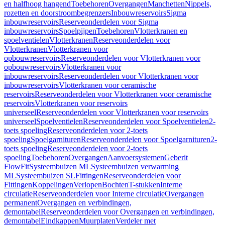
en halfhoog hangend
Toebehoren
Overgangen
Manchetten
Nippels,
rozetten en doorstroombegrenzers
Inbouwreservoirs
Sigma
inbouwreservoirs
Reserveonderdelen voor Sigma
inbouwreservoirs
Spoelpijpen
Toebehoren
Vlotterkranen en
spoelventielen
Vlotterkranen
Reserveonderdelen voor
Vlotterkranen
Vlotterkranen voor
opbouwreservoirs
Reserveonderdelen voor Vlotterkranen voor
opbouwreservoirs
Vlotterkranen voor
inbouwreservoirs
Reserveonderdelen voor Vlotterkranen voor
inbouwreservoirs
Vlotterkranen voor ceramische
reservoirs
Reserveonderdelen voor Vlotterkranen voor ceramische
reservoirs
Vlotterkranen voor reservoirs
universeel
Reserveonderdelen voor Vlotterkranen voor reservoirs
universeel
Spoelventielen
Reserveonderdelen voor Spoelventielen
2-
toets spoeling
Reserveonderdelen voor 2-toets
spoeling
Spoelgarnituren
Reserveonderdelen voor Spoelgarnituren
2-
toets spoeling
Reserveonderdelen voor 2-toets
spoeling
Toebehoren
Overgangen
Aanvoersystemen
Geberit
FlowFit
Systeembuizen ML
Systeembuizen verwarming
ML
Systeembuizen SL
Fittingen
Reserveonderdelen voor
Fittingen
Koppelingen
Verlopen
Bochten
T-stukken
Interne
circulatie
Reserveonderdelen voor Interne circulatie
Overgangen
permanent
Overgangen en verbindingen,
demontabel
Reserveonderdelen voor Overgangen en verbindingen,
demontabel
Eindkappen
Muurplaten
Verdeler met