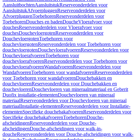
Aansluitbochten
Aansluitstuk
Reserveonderdelen voor
Aansluitstuk
Afvoerpluggen
Reserveonderdelen voor
Afvoerpluggen
Toebehoren
Reserveonderdelen voor
Toebehoren
Douches en baden
Douche
Vloerafvoer voor
douches
Reserveonderdelen voor Vloerafvoer voor
douches
Douchevloergoten
Reserveonderdelen voor
Douchevloergoten
Toebehoren voor
douchevloergoten
Reserveonderdelen voor Toebehoren voor
douchevloergoten
Douchevloerafvoeren
Reserveonderdelen voor
Douchevloerafvoeren
Toebehoren voor
douchevloerafvoeren
Reserveonderdelen voor Toebehoren voor
douchevloerafvoeren
Wandafvoeren
Reserveonderdelen voor
Wandafvoeren
Toebehoren voor wandafvoeren
Reserveonderdelen
voor Toebehoren voor wandafvoeren
Douchebakken en
douchevloeren
Reserveonderdelen voor Douchebakken en
douchevloeren
Douchevloeren van mineraalmateriaal en Geberit
Duofix installatie-elementen
Douchevloeren van mineraal
materiaal
Reserveonderdelen voor Douchevloeren van mineraal
materiaal
Installatie-elementen
Reserveonderdelen voor Installatie-
elementen
Specifieke douchebakafvoeren
Reserveonderdelen voor
Specifieke douchebakafvoeren
Toebehoren
Douche-
afscheidingen
Reserveonderdelen voor Douche-
afscheidingen
Douche-afscheidingen voor walk-in-
douche
Reserveonderdelen voor Douche-afscheidingen voor walk-
in-douche
Toebehoren
Reserveonderdelen voor