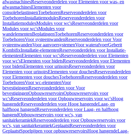
afwasmachines
Reserveonderdelen voor Elementen voor was- en
afwasmachines
Elementen voor
consolebelastingen
Toebehoren
Reserveonderdelen voor
Toebehoren
Installatiemodules
Reserveonderdelen voor
Installatiemodules
Modules voor wc's
Reserveonderdelen voor
Modules voor wc's
Modules voor
wandelementen
Beplatingen
Toebehoren
Reserveonderdelen voor
Toebehoren
Voor systeemwanden
Reserveonderdelen voor Voor
systeemwanden
Voor aanvoersystemen
Voor waterafvoer
Geberit
Kombifix
Installatie-elementen
Reserveonderdelen voor Installatie-
elementen
Elementen voor wc's
Reserveonderdelen voor Elementen
voor wc's
Elementen voor bidets
Reserveonderdelen voor Elementen
voor bidets
Elementen voor urinoirs
Reserveonderdelen voor
Elementen voor urinoirs
Elementen voor douches
Reserveonderdelen
voor Elementen voor douches
Toebehoren
Reserveonderdelen voor
Toebehoren
Voor wc-elementen
Voor
bevestigingen
Reserveonderdelen voor Voor
bevestigingen
Opbouwreservoirs
Opbouwreservoirs voor
wc's
Reserveonderdelen voor Opbouwreservoirs voor wc's
Hoog
hangende
Reserveonderdelen voor Hoog hangende
Laag- en
halfhoog hangend
Reserveonderdelen voor Laag- en halfhoog
hangend
Opbouwreservoirs voor wc's, van
sanitairkeramiek
Reserveonderdelen voor Opbouwreservoirs voor
wc's, van sanitairkeramiek
Geplaatst
Reserveonderdelen voor
Geplaatst
Spoelpijpen voor opbouwreservoirs
Hoog hangende
Laag-