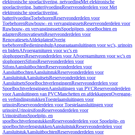
elektronische spoelactivering, netvoeding
Met elektronische
spoelactivering, batterijvoeding
Reserveonderdelen voor Met
elektronische spoelactivering,
batterijvoeding
Toebehoren
Reserveonderdelen voor
Toebehoren
Ruwbouw- en vervangingssets
Reserveonderdelen voor
Ruwbouw- en vervangingssets
Spoelpijpen, spoelbochten en
adapters
Renovatiesets
Reserveonderdelen voor
Renovatiesets
Afdekplaten
Overig
toebehoren
Bedieningshulp
Apparaataansluitingen voor wc's, urinoirs
en bidets
Afvoergarnituren voor wc's en
slophoppers
Reserveonderdelen voor Afvoergarnituren voor wc's en
slophoppers
Sifons
Reserveonderdelen voor
Sifons
Aansluitbochten
Reserveonderdelen voor
Aansluitbochten
Aansluitstuk
Reserveonderdelen voor
Aansluitstuk
Aansluitsets
Reserveonderdelen voor
Aansluitsets
Spoelbochtverlengingen
Reserveonderdelen voor
Spoelbochtverlengingen
Aansluitingen van PVC
Reserveonderdelen
voor Aansluitingen van PVC
Manchetten en afdekkappen
Overgang-
en verbindingsstukken
Toestelaansluitingen voor
urinoirs
Reserveonderdelen voor Toestelaansluitingen voor
urinoirs
Urinoirsifons
Reserveonderdelen voor
Urinoirsifons
Spoelpijp- en
spoelbochtverlengstukken
Reserveonderdelen voor Spoelpijp- en
spoelbochtverlengstukken
Aansluitstuk
Reserveonderdelen voor
Aansluitstuk
Aansluitbochten
Reserveonderdelen voor