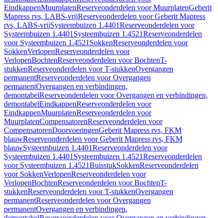
Eindkappen
Muurplaten
Reserveonderdelen voor Muurplaten
Geberit
Mapress rvs, LABS-vrij
Reserveonderdelen voor Geberit Mapress
rvs, LABS-vrij
Systeembuizen 1.4401
Reserveonderdelen voor
Systeembuizen 1.4401
Systeembuizen 1.4521
Reserveonderdelen
voor Systeembuizen 1.4521
Sokken
Reserveonderdelen voor
Sokken
Verlopen
Reserveonderdelen voor
Verlopen
Bochten
Reserveonderdelen voor Bochten
T-
stukken
Reserveonderdelen voor T-stukken
Overgangen
permanent
Reserveonderdelen voor Overgangen
permanent
Overgangen en verbindingen,
demontabel
Reserveonderdelen voor Overgangen en verbindingen,
demontabel
Eindkappen
Reserveonderdelen voor
Eindkappen
Muurplaten
Reserveonderdelen voor
Muurplaten
Compensatoren
Reserveonderdelen voor
Compensatoren
Doorvoeringen
Geberit Mapress rvs, FKM
blauw
Reserveonderdelen voor Geberit Mapress rvs, FKM
blauw
Systeembuizen 1.4401
Reserveonderdelen voor
Systeembuizen 1.4401
Systeembuizen 1.4521
Reserveonderdelen
voor Systeembuizen 1.4521
Buisstuk
Sokken
Reserveonderdelen
voor Sokken
Verlopen
Reserveonderdelen voor
Verlopen
Bochten
Reserveonderdelen voor Bochten
T-
stukken
Reserveonderdelen voor T-stukken
Overgangen
permanent
Reserveonderdelen voor Overgangen
permanent
Overgangen en verbindingen,
demontabel
Reserveonderdelen voor Overgangen en verbindingen,