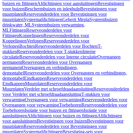
buizen en fittingen
Afdichtingen voor aansluitingen
Bevestigingen
voor buizen
Beschermbuizen en inleghulp
Bevestigingen voor
muurplaten
Reserveonderdelen voor Bevestigingen voor
muurplaten
Systeemafdichtingen
Geberit Mepla
Systeembuizen
drinkwater, ML
Systeembuizen verwarming,
ML
Fittingen
Reserveonderdelen voor
Fittingen
Koppelingen
Reserveonderdelen voor
Koppelingen
Verlopen
Reserveonderdelen voor
Verlopen
Bochten
Reserveonderdelen voor Bochten
T-
stukken
Reserveonderdelen voor T-stukken
Interne
circulatie
Reserveonderdelen voor Interne circulatie
Overgangen
permanent
Reserveonderdelen voor Overgangen
permanent
Overgangen en verbindingen,
demontabel
Reserveonderdelen voor Overgangen en verbindingen,
demontabel
Eindkappen
Reserveonderdelen voor
Eindkappen
Muurplaten
Reserveonderdelen voor
Muurplaten
Verdeler met schroefdraadaansluiting
Reserveonderdelen
voor Verdeler met schroefdraadaansluiting
T-stukken voor
verwarming
Overgangen voor verwarming
Reserveonderdelen voor
Overgangen voor verwarming
Toebehoren
Reserveonderdelen voor
Toebehoren
Isolatie voor buizen en fittingen
Isolatie voor
aansluitingen
Afdichtingen voor buizen en fittingen
Afdichtingen
voor aansluitingen
Bevestigingen voor buizen
Bevestigingen voor
muurplaten
Reserveonderdelen voor Bevestigingen voor
muurplaten
Systeemafdichtingen
Bevestiging-sets voor