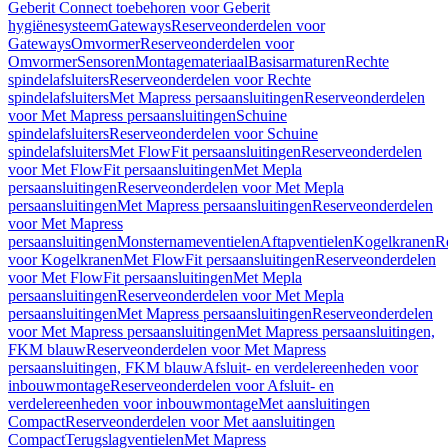
Geberit Connect toebehoren voor Geberit
hygiënesysteem
Gateways
Reserveonderdelen voor
Gateways
Omvormer
Reserveonderdelen voor
Omvormer
Sensoren
Montagemateriaal
Basisarmaturen
Rechte
spindelafsluiters
Reserveonderdelen voor Rechte
spindelafsluiters
Met Mapress persaansluitingen
Reserveonderdelen
voor Met Mapress persaansluitingen
Schuine
spindelafsluiters
Reserveonderdelen voor Schuine
spindelafsluiters
Met FlowFit persaansluitingen
Reserveonderdelen
voor Met FlowFit persaansluitingen
Met Mepla
persaansluitingen
Reserveonderdelen voor Met Mepla
persaansluitingen
Met Mapress persaansluitingen
Reserveonderdelen
voor Met Mapress
persaansluitingen
Monsternameventielen
Aftapventielen
Kogelkranen
R
voor Kogelkranen
Met FlowFit persaansluitingen
Reserveonderdelen
voor Met FlowFit persaansluitingen
Met Mepla
persaansluitingen
Reserveonderdelen voor Met Mepla
persaansluitingen
Met Mapress persaansluitingen
Reserveonderdelen
voor Met Mapress persaansluitingen
Met Mapress persaansluitingen,
FKM blauw
Reserveonderdelen voor Met Mapress
persaansluitingen, FKM blauw
Afsluit- en verdelereenheden voor
inbouwmontage
Reserveonderdelen voor Afsluit- en
verdelereenheden voor inbouwmontage
Met aansluitingen
Compact
Reserveonderdelen voor Met aansluitingen
Compact
Terugslagventielen
Met Mapress