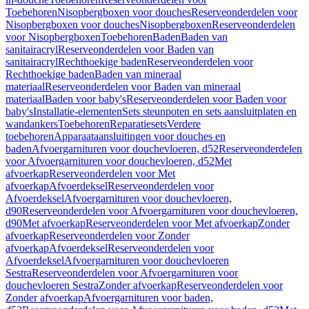
Toebehoren
Nisopbergboxen voor douches
Reserveonderdelen voor
Nisopbergboxen voor douches
Nisopbergboxen
Reserveonderdelen
voor Nisopbergboxen
Toebehoren
Baden
Baden van
sanitairacryl
Reserveonderdelen voor Baden van
sanitairacryl
Rechthoekige baden
Reserveonderdelen voor
Rechthoekige baden
Baden van mineraal
materiaal
Reserveonderdelen voor Baden van mineraal
materiaal
Baden voor baby's
Reserveonderdelen voor Baden voor
baby's
Installatie-elementen
Sets steunpoten en sets aansluitplaten en
wandankers
Toebehoren
Reparatiesets
Verdere
toebehoren
Apparaataansluitingen voor douches en
baden
Afvoergarnituren voor douchevloeren, d52
Reserveonderdelen
voor Afvoergarnituren voor douchevloeren, d52
Met
afvoerkap
Reserveonderdelen voor Met
afvoerkap
Afvoerdeksel
Reserveonderdelen voor
Afvoerdeksel
Afvoergarnituren voor douchevloeren,
d90
Reserveonderdelen voor Afvoergarnituren voor douchevloeren,
d90
Met afvoerkap
Reserveonderdelen voor Met afvoerkap
Zonder
afvoerkap
Reserveonderdelen voor Zonder
afvoerkap
Afvoerdeksel
Reserveonderdelen voor
Afvoerdeksel
Afvoergarnituren voor douchevloeren
Sestra
Reserveonderdelen voor Afvoergarnituren voor
douchevloeren Sestra
Zonder afvoerkap
Reserveonderdelen voor
Zonder afvoerkap
Afvoergarnituren voor baden,