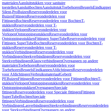
materialen
Aansluitstukken voor sanitaire
toestellen
Aansluitbochten
Aansluitstuk
Toebehoren
Beugels
Eindkappe
Silent-Pro
Buizen
Reserveonderdelen voor
Buizen
Fittingen
Reserveonderdelen voor
Fittingen
Bochten
Reserveonderdelen voor Bochten
T-
stukken
Reserveonderdelen voor T-
stukken
Verlopen
Reserveonderdelen voor
Verlopen
Ontstoppingsstukken
Reserveonderdelen voor
Ontstoppingsstukken
Fittingen SuperTube
Reserveonderdelen voor
Fittingen SuperTube
Bochten
Reserveonderdelen voor Bochten
T-
stukken
Reserveonderdelen voor T-
stukken
Verbindingen
Reserveonderdelen voor
Verbindingen
Steekverbindingen
Reserveonderdelen voor
Steekverbindingen
Klauwverbindingen
Overgangen op andere
materialen
Toebehoren
Reserveonderdelen voor
Toebehoren
Beugels
Eindkappen
Afdichtingen
Reserveonderdelen
voor Afdichtingen
Verbruiksmateriaal
Geberit
PE
Buizen
Fittingen
Reserveonderdelen voor Fittingen
Bochten
T-
stukken
Verlopen
Ontstoppingsstukken
Reserveonderdelen voor
Ontstoppingsstukken
Overgangen
Speciale
fittingen
Reserveonderdelen voor Speciale fittingen
Fittingen
SuperTube
Bochten
Speciale
fittingen
Verbindingen
Reserveonderdelen voor
Verbindingen
Lasverbindingen
Steekverbindingen
Reserveonderdelen
voor Steekverbindingen
Overgangen op andere