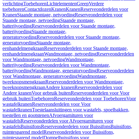
verlichting
Toebehoren
Lichtelementen
Greep
Verdere
toebehoren
Contactdozen
Kranen
Kranen
Reserveonderdelen voor
Kranen
Staande montage, netvoeding
Reserveonderdelen voor
Staande montage, netvoeding
Staande montage,
batterijvoeding
Reserveonderdelen voor Staande montage,
batterijvoeding
Staande montage,
generatorvoeding
Reserveonderdelen voor Staande montage,
generatorvoeding
Staande montage,
eenhandelmengkraan
Reserveonderdelen voor Staande montage,
eenhandelmengkraan
Wandmontage, netvoeding
Reserveonderdelen
voor Wandmontage, netvoeding
Wandmontage,
batterijvoeding
Reserveonderdelen voor Wandmontage,
batterijvoeding
Wandmontage, generatorvoeding
Reserveonderdelen
voor Wandmontage, generatorvoeding
Wandmontage,
tweeknopsmengkraan
Reserveonderdelen voor Wandmontage,
tweeknopsmengkraan
Andere kranen
Reserveonderdelen voor
Andere kranen
Voor gebruik buiten
Reserveonderdelen voor Voor
gebruik buiten
Toebehoren
Reserveonderdelen voor Toebehoren
Voor
wastafelkranen
Reserveonderdelen voor Voor
wastafelkranen
Toestelaansluitingen voor wastafels, spoelbakken,
toestellen en gootstenen
Afvoergarnituren voor
wastafels
Reserveonderdelen voor Afvoergarnituren voor
wastafels
Buissifons
Reserveonderdelen voor Buissifons
Buissifons,
ruimtesparend model
Reserveonderdelen voor Buissifons,
ruimtesparend model
Dompelbuissifons voor