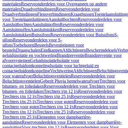
materialen
Reserveonderdelen voor Overgangen op andere
materialen
Draadverbindingen
Reserveonderdelen voor
Draadverbindingen
Flensverbindingen
Kraagbussen
Toestelaansluiting
voor Toestelaansluitingen
Aansluitbochten
Reserveonderdelen voor
Aansluitbochten
Aansluitmoffen
Reserveonderdelen voor
Aansluitmoffen
Aansluitstukken
Reserveonderdelen voor
Aansluitstukken
Buissifons
Reserveonderdelen voor Buissifons
S-
sifons
Reserveonderdelen voor S-
sifons
Toebehoren
Beugels
Bevestigingen voor
beugels
Draagschalen
Eindkappen
Afdichtingen
Beschermdeksels
Verbr
geluidsisolatie en vochtwering
Brandpreventie
Brandpreventie voor
afvoersystemen
Geluidsisolatie
Isolatie voor
contactgeluidontkoppeling
Isolatie voor luchtgeluid en
contactgeluidontkoppeling
Vochtwering
Afdichtingen
Beluchtingsventi
voor waterafvoer
Beluchtingsventielen
Reserveonderdelen voor
Beluchtingsventielen
Geberit Pluvia hemelwaterafvoer
Trechters voor
bitumen- en foliedaken
Reserveonderdelen voor Trechters voor
bitumen- en foliedaken
Trechters t/m 12 l/s
Reserveonderdelen voor
Trechters t/m 12 l/s
Trechters t/m 25 l/s
Reserveonderdelen voor
Trechters t/m 25 l/s
Trechters voor goten
Reserveonderdelen voor
Trechters voor goten
Trechters t/m 12 l/s
Reserveonderdelen voor
Trechters t/m 12 l/s
Trechters t/m 25 l/s
Reserveonderdelen voor
Trechters t/m 25 l/s
Elementen voor dampbarrière-
aansluiting
Reserveonderdelen voor Elementen voor dampbarrière-
aansluiting
Voor trechters t/m 12 l/s
Reserveonderdelen voor Voor