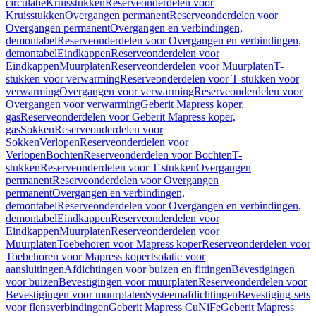
circulatie
Kruisstukken
Reserveonderdelen voor
Kruisstukken
Overgangen permanent
Reserveonderdelen voor
Overgangen permanent
Overgangen en verbindingen,
demontabel
Reserveonderdelen voor Overgangen en verbindingen,
demontabel
Eindkappen
Reserveonderdelen voor
Eindkappen
Muurplaten
Reserveonderdelen voor Muurplaten
T-
stukken voor verwarming
Reserveonderdelen voor T-stukken voor
verwarming
Overgangen voor verwarming
Reserveonderdelen voor
Overgangen voor verwarming
Geberit Mapress koper,
gas
Reserveonderdelen voor Geberit Mapress koper,
gas
Sokken
Reserveonderdelen voor
Sokken
Verlopen
Reserveonderdelen voor
Verlopen
Bochten
Reserveonderdelen voor Bochten
T-
stukken
Reserveonderdelen voor T-stukken
Overgangen
permanent
Reserveonderdelen voor Overgangen
permanent
Overgangen en verbindingen,
demontabel
Reserveonderdelen voor Overgangen en verbindingen,
demontabel
Eindkappen
Reserveonderdelen voor
Eindkappen
Muurplaten
Reserveonderdelen voor
Muurplaten
Toebehoren voor Mapress koper
Reserveonderdelen voor
Toebehoren voor Mapress koper
Isolatie voor
aansluitingen
Afdichtingen voor buizen en fittingen
Bevestigingen
voor buizen
Bevestigingen voor muurplaten
Reserveonderdelen voor
Bevestigingen voor muurplaten
Systeemafdichtingen
Bevestiging-sets
voor flensverbindingen
Geberit Mapress CuNiFe
Geberit Mapress