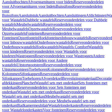
Aansluitbochten
Afvoergarnituren voor bidets
Reserveonderdelen
voor Afvoergarnituren voor bidets
Buissifons
Reserveonderdelen
voor
Buissifons
Aansluitstuk
Aansluitbochten
Aansluitingen
Afdichtingen
Was
voor Wastafels
Dubbele wastafels
Reserveonderdelen voor Dubbele
wastafels
Meubelwastafels
Reserveonderdelen voor
Meubelwastafels
Opzetwastafels
Reserveonderdelen voor
Opzetwastafels
Fonteinen
Reserveonderdelen voor
Fonteinen
Opzetfontein
Hoekfonteinen
Inbouwwastafels
Reserveonderd
voor Inbouwwastafels
Onderbouwwastafels
Reserveonderdelen voor
Onderbouwwastafels
Hoekwastafels
Wastafels Comfort
Wastafels
voor kinderen
Reserveonderdelen voor Wastafels voor
kinderen
Wastroggen
Reserveonderdelen voor Wastroggen
Andere
wastafels
Reserveonderdelen voor Andere
wastafels
Uitstortgootsteen
Reserveonderdelen voor
Uitstortgootsteen
Toebehoren
Kolommen
Reserveonderdelen voor
Kolommen
Sifonkappen
Reserveonderdelen voor
Sifonkappen
Toebehoren
Afvoerdeksel
Bevestigingsmateriaal
Decorati
afdekkingen
Planchet
Wastafel sets met onderkast
Sets fonteinen met
onderkast
Reserveonderdelen voor Sets fonteinen met
onderkast
Wastafel sets met onderkast
Reserveonderdelen voor
Wastafel sets met onderkast
Meubelwastafel sets met
onderkast
Reserveonderdelen voor Meubelwastafel sets met
onderkast
Badkamermeubilair
Wastafelonderkasten
Reserveonderdelen
voor Wastafelonderkasten
Voor fonteinen
Reserveonderdelen voor