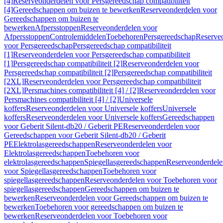
[4]
Reserveonderdelen voor Persgereedschap compatibiliteit
[4]
Gereedschappen om buizen te bewerken
Reserveonderdelen voor
Gereedschappen om buizen te
bewerken
Afpersstoppen
Reserveonderdelen voor
Afpersstoppen
Controlemiddelen
Toebehoren
Persgereedschap
Reserve
voor Persgereedschap
Persgereedschap compatibiliteit
[1]
Reserveonderdelen voor Persgereedschap compatibiliteit
[1]
Persgereedschap compatibiliteit [2]
Reserveonderdelen voor
Persgereedschap compatibiliteit [2]
Persgereedschap compatibiliteit
[2XL]
Reserveonderdelen voor Persgereedschap compatibiliteit
[2XL]
Persmachines compatibiliteit [4] / [2]
Reserveonderdelen voor
Persmachines compatibiliteit [4] / [2]
Universele
koffers
Reserveonderdelen voor Universele koffers
Universele
koffers
Reserveonderdelen voor Universele koffers
Gereedschappen
voor Geberit Silent-db20 / Geberit PE
Reserveonderdelen voor
Gereedschappen voor Geberit Silent-db20 / Geberit
PE
Elektrolasgereedschappen
Reserveonderdelen voor
Elektrolasgereedschappen
Toebehoren voor
elektrolasgereedschappen
Spiegellasgereedschappen
Reserveonderdele
voor Spiegellasgereedschappen
Toebehoren voor
spiegellasgereedschappen
Reserveonderdelen voor Toebehoren voor
spiegellasgereedschappen
Gereedschappen om buizen te
bewerken
Reserveonderdelen voor Gereedschappen om buizen te
bewerken
Toebehoren voor gereedschappen om buizen te
bewerken
Reserveonderdelen voor Toebehoren voor