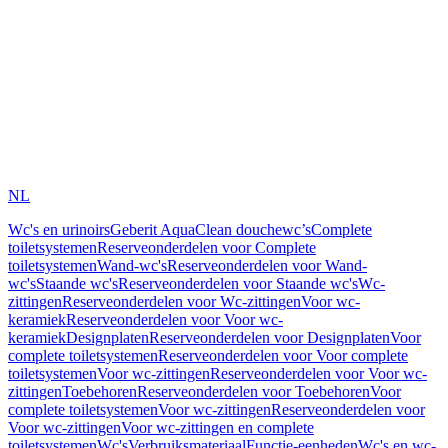
NL
Wc's en urinoirs
Geberit AquaClean douchewc’s
Complete
toiletsystemen
Reserveonderdelen voor Complete
toiletsystemen
Wand-wc's
Reserveonderdelen voor Wand-
wc's
Staande wc's
Reserveonderdelen voor Staande wc's
Wc-
zittingen
Reserveonderdelen voor Wc-zittingen
Voor wc-
keramiek
Reserveonderdelen voor Voor wc-
keramiek
Designplaten
Reserveonderdelen voor Designplaten
Voor
complete toiletsystemen
Reserveonderdelen voor Voor complete
toiletsystemen
Voor wc-zittingen
Reserveonderdelen voor Voor wc-
zittingen
Toebehoren
Reserveonderdelen voor Toebehoren
Voor
complete toiletsystemen
Voor wc-zittingen
Reserveonderdelen voor
Voor wc-zittingen
Voor wc-zittingen en complete
toiletsystemen
Wc's
Verbruiksmateriaal
Functie-eenheden
Wc's en wc-