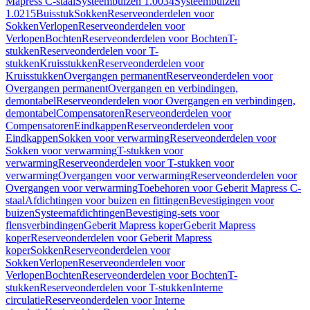
Mapress C-staal
Systeembuizen 1.0034
Systeembuizen
1.0215
Buisstuk
Sokken
Reserveonderdelen voor
Sokken
Verlopen
Reserveonderdelen voor
Verlopen
Bochten
Reserveonderdelen voor Bochten
T-
stukken
Reserveonderdelen voor T-
stukken
Kruisstukken
Reserveonderdelen voor
Kruisstukken
Overgangen permanent
Reserveonderdelen voor
Overgangen permanent
Overgangen en verbindingen,
demontabel
Reserveonderdelen voor Overgangen en verbindingen,
demontabel
Compensatoren
Reserveonderdelen voor
Compensatoren
Eindkappen
Reserveonderdelen voor
Eindkappen
Sokken voor verwarming
Reserveonderdelen voor
Sokken voor verwarming
T-stukken voor
verwarming
Reserveonderdelen voor T-stukken voor
verwarming
Overgangen voor verwarming
Reserveonderdelen voor
Overgangen voor verwarming
Toebehoren voor Geberit Mapress C-
staal
Afdichtingen voor buizen en fittingen
Bevestigingen voor
buizen
Systeemafdichtingen
Bevestiging-sets voor
flensverbindingen
Geberit Mapress koper
Geberit Mapress
koper
Reserveonderdelen voor Geberit Mapress
koper
Sokken
Reserveonderdelen voor
Sokken
Verlopen
Reserveonderdelen voor
Verlopen
Bochten
Reserveonderdelen voor Bochten
T-
stukken
Reserveonderdelen voor T-stukken
Interne
circulatie
Reserveonderdelen voor Interne