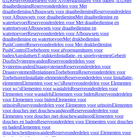
d52
Reserveonderdelen voor Afvoergarnituren voor baden, d52
Met
draaibediening
Reserveonderdelen voor Met
draaibediening
Afbouwsets voor draaibediening
Reserveonderdelen
voor Afbouwsets voor draaibediening
Met draaibediening en
watertoevoer
Reserveonderdelen voor Met draaibediening en
watertoevoer
Afbouwsets voor draaibediening en
watertoevoer
Reserveonderdelen voor Afbouwsets voor
draaibediening en watertoevoer
Met drukbediening
PushControl
Reserveonderdelen voor Met drukbediening
PushControl
Toebehoren voor afvoergarnituren voor
baden
Aansluitsets
T-stukken
Installatie- en spoelsystemen
Geberit
Duofix
Systeemwanden
Reserveonderdelen voor
Systeemwanden
Draagsystemen
Reserveonderdelen voor
Draagsystemen
Beplatingen
Toebehoren
Reserveonderdelen voor
Toebehoren
Installatie-elementen
Reserveonderdelen voor Installatie-
elementen
Elementen voor wc's
Reserveonderdelen voor Elementen
voor wc's
Elementen voor wastafels
Reserveonderdelen voor
Elementen voor wastafels
Elementen voor bidets
Reserveonderdelen
voor Elementen voor bidets
Elementen voor
urinoirs
Reserveonderdelen voor Elementen voor urinoirs
Elementen
voor douches met douchewandgoot
Reserveonderdelen voor
Elementen voor douches met douchewandgoot
Elementen voor
douches en baden
Reserveonderdelen voor Elementen voor douches
en baden
Elementen voor
douchescheidingswanden
Reserveonderdelen voor Elementen voor