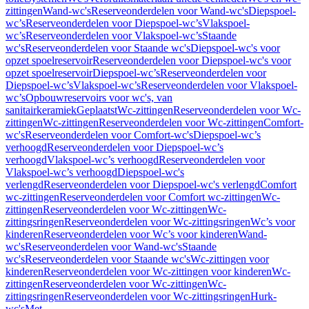
zittingen
Wand-wc's
Reserveonderdelen voor Wand-wc's
Diepspoel-
wc’s
Reserveonderdelen voor Diepspoel-wc’s
Vlakspoel-
wc’s
Reserveonderdelen voor Vlakspoel-wc’s
Staande
wc's
Reserveonderdelen voor Staande wc's
Diepspoel-wc's voor
opzet spoelreservoir
Reserveonderdelen voor Diepspoel-wc's voor
opzet spoelreservoir
Diepspoel-wc’s
Reserveonderdelen voor
Diepspoel-wc’s
Vlakspoel-wc’s
Reserveonderdelen voor Vlakspoel-
wc’s
Opbouwreservoirs voor wc's, van
sanitairkeramiek
Geplaatst
Wc-zittingen
Reserveonderdelen voor Wc-
zittingen
Wc-zittingen
Reserveonderdelen voor Wc-zittingen
Comfort-
wc's
Reserveonderdelen voor Comfort-wc's
Diepspoel-wc’s
verhoogd
Reserveonderdelen voor Diepspoel-wc’s
verhoogd
Vlakspoel-wc’s verhoogd
Reserveonderdelen voor
Vlakspoel-wc’s verhoogd
Diepspoel-wc's
verlengd
Reserveonderdelen voor Diepspoel-wc's verlengd
Comfort
wc-zittingen
Reserveonderdelen voor Comfort wc-zittingen
Wc-
zittingen
Reserveonderdelen voor Wc-zittingen
Wc-
zittingsringen
Reserveonderdelen voor Wc-zittingsringen
Wc’s voor
kinderen
Reserveonderdelen voor Wc’s voor kinderen
Wand-
wc's
Reserveonderdelen voor Wand-wc's
Staande
wc's
Reserveonderdelen voor Staande wc's
Wc-zittingen voor
kinderen
Reserveonderdelen voor Wc-zittingen voor kinderen
Wc-
zittingen
Reserveonderdelen voor Wc-zittingen
Wc-
zittingsringen
Reserveonderdelen voor Wc-zittingsringen
Hurk-
wc's
Met