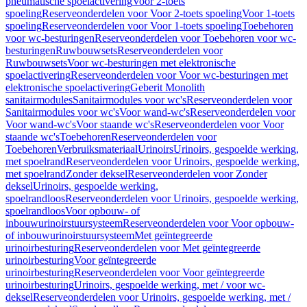
pneumatische spoelactivering
Voor 2-toets
spoeling
Reserveonderdelen voor Voor 2-toets spoeling
Voor 1-toets
spoeling
Reserveonderdelen voor Voor 1-toets spoeling
Toebehoren
voor wc-besturingen
Reserveonderdelen voor Toebehoren voor wc-
besturingen
Ruwbouwsets
Reserveonderdelen voor
Ruwbouwsets
Voor wc-besturingen met elektronische
spoelactivering
Reserveonderdelen voor Voor wc-besturingen met
elektronische spoelactivering
Geberit Monolith
sanitairmodules
Sanitairmodules voor wc's
Reserveonderdelen voor
Sanitairmodules voor wc's
Voor wand-wc's
Reserveonderdelen voor
Voor wand-wc's
Voor staande wc's
Reserveonderdelen voor Voor
staande wc's
Toebehoren
Reserveonderdelen voor
Toebehoren
Verbruiksmateriaal
Urinoirs
Urinoirs, gespoelde werking,
met spoelrand
Reserveonderdelen voor Urinoirs, gespoelde werking,
met spoelrand
Zonder deksel
Reserveonderdelen voor Zonder
deksel
Urinoirs, gespoelde werking,
spoelrandloos
Reserveonderdelen voor Urinoirs, gespoelde werking,
spoelrandloos
Voor opbouw- of
inbouwurinoirstuursysteem
Reserveonderdelen voor Voor opbouw-
of inbouwurinoirstuursysteem
Met geïntegreerde
urinoirbesturing
Reserveonderdelen voor Met geïntegreerde
urinoirbesturing
Voor geïntegreerde
urinoirbesturing
Reserveonderdelen voor Voor geïntegreerde
urinoirbesturing
Urinoirs, gespoelde werking, met / voor wc-
deksel
Reserveonderdelen voor Urinoirs, gespoelde werking, met /