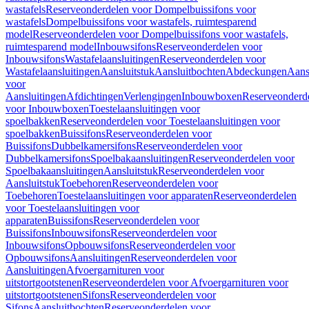
wastafels
Reserveonderdelen voor Dompelbuissifons voor
wastafels
Dompelbuissifons voor wastafels, ruimtesparend
model
Reserveonderdelen voor Dompelbuissifons voor wastafels,
ruimtesparend model
Inbouwsifons
Reserveonderdelen voor
Inbouwsifons
Wastafelaansluitingen
Reserveonderdelen voor
Wastafelaansluitingen
Aansluitstuk
Aansluitbochten
Abdeckungen
Aans
voor
Aansluitingen
Afdichtingen
Verlengingen
Inbouwboxen
Reserveonderd
voor Inbouwboxen
Toestelaansluitingen voor
spoelbakken
Reserveonderdelen voor Toestelaansluitingen voor
spoelbakken
Buissifons
Reserveonderdelen voor
Buissifons
Dubbelkamersifons
Reserveonderdelen voor
Dubbelkamersifons
Spoelbakaansluitingen
Reserveonderdelen voor
Spoelbakaansluitingen
Aansluitstuk
Reserveonderdelen voor
Aansluitstuk
Toebehoren
Reserveonderdelen voor
Toebehoren
Toestelaansluitingen voor apparaten
Reserveonderdelen
voor Toestelaansluitingen voor
apparaten
Buissifons
Reserveonderdelen voor
Buissifons
Inbouwsifons
Reserveonderdelen voor
Inbouwsifons
Opbouwsifons
Reserveonderdelen voor
Opbouwsifons
Aansluitingen
Reserveonderdelen voor
Aansluitingen
Afvoergarnituren voor
uitstortgootstenen
Reserveonderdelen voor Afvoergarnituren voor
uitstortgootstenen
Sifons
Reserveonderdelen voor
Sifons
Aansluitbochten
Reserveonderdelen voor