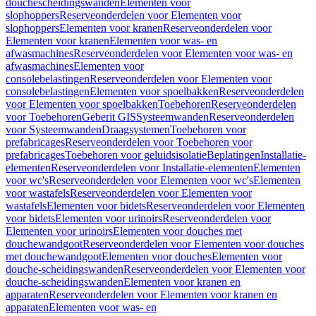
douchescheidingswanden
Elementen voor
slophoppers
Reserveonderdelen voor Elementen voor
slophoppers
Elementen voor kranen
Reserveonderdelen voor
Elementen voor kranen
Elementen voor was- en
afwasmachines
Reserveonderdelen voor Elementen voor was- en
afwasmachines
Elementen voor
consolebelastingen
Reserveonderdelen voor Elementen voor
consolebelastingen
Elementen voor spoelbakken
Reserveonderdelen
voor Elementen voor spoelbakken
Toebehoren
Reserveonderdelen
voor Toebehoren
Geberit GIS
Systeemwanden
Reserveonderdelen
voor Systeemwanden
Draagsystemen
Toebehoren voor
prefabricages
Reserveonderdelen voor Toebehoren voor
prefabricages
Toebehoren voor geluidsisolatie
Beplatingen
Installatie-
elementen
Reserveonderdelen voor Installatie-elementen
Elementen
voor wc's
Reserveonderdelen voor Elementen voor wc's
Elementen
voor wastafels
Reserveonderdelen voor Elementen voor
wastafels
Elementen voor bidets
Reserveonderdelen voor Elementen
voor bidets
Elementen voor urinoirs
Reserveonderdelen voor
Elementen voor urinoirs
Elementen voor douches met
douchewandgoot
Reserveonderdelen voor Elementen voor douches
met douchewandgoot
Elementen voor douches
Elementen voor
douche-scheidingswanden
Reserveonderdelen voor Elementen voor
douche-scheidingswanden
Elementen voor kranen en
apparaten
Reserveonderdelen voor Elementen voor kranen en
apparaten
Elementen voor was- en