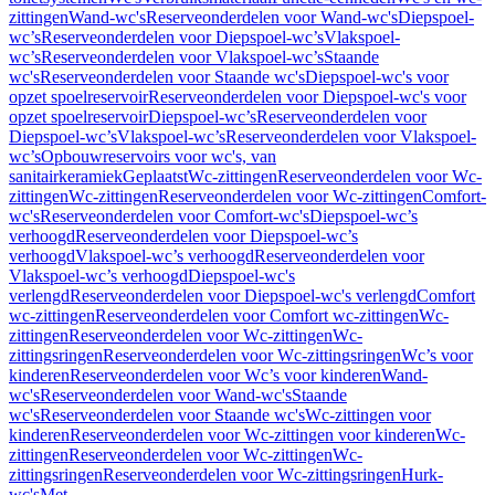
zittingen
Wand-wc's
Reserveonderdelen voor Wand-wc's
Diepspoel-
wc’s
Reserveonderdelen voor Diepspoel-wc’s
Vlakspoel-
wc’s
Reserveonderdelen voor Vlakspoel-wc’s
Staande
wc's
Reserveonderdelen voor Staande wc's
Diepspoel-wc's voor
opzet spoelreservoir
Reserveonderdelen voor Diepspoel-wc's voor
opzet spoelreservoir
Diepspoel-wc’s
Reserveonderdelen voor
Diepspoel-wc’s
Vlakspoel-wc’s
Reserveonderdelen voor Vlakspoel-
wc’s
Opbouwreservoirs voor wc's, van
sanitairkeramiek
Geplaatst
Wc-zittingen
Reserveonderdelen voor Wc-
zittingen
Wc-zittingen
Reserveonderdelen voor Wc-zittingen
Comfort-
wc's
Reserveonderdelen voor Comfort-wc's
Diepspoel-wc’s
verhoogd
Reserveonderdelen voor Diepspoel-wc’s
verhoogd
Vlakspoel-wc’s verhoogd
Reserveonderdelen voor
Vlakspoel-wc’s verhoogd
Diepspoel-wc's
verlengd
Reserveonderdelen voor Diepspoel-wc's verlengd
Comfort
wc-zittingen
Reserveonderdelen voor Comfort wc-zittingen
Wc-
zittingen
Reserveonderdelen voor Wc-zittingen
Wc-
zittingsringen
Reserveonderdelen voor Wc-zittingsringen
Wc’s voor
kinderen
Reserveonderdelen voor Wc’s voor kinderen
Wand-
wc's
Reserveonderdelen voor Wand-wc's
Staande
wc's
Reserveonderdelen voor Staande wc's
Wc-zittingen voor
kinderen
Reserveonderdelen voor Wc-zittingen voor kinderen
Wc-
zittingen
Reserveonderdelen voor Wc-zittingen
Wc-
zittingsringen
Reserveonderdelen voor Wc-zittingsringen
Hurk-
wc's
Met