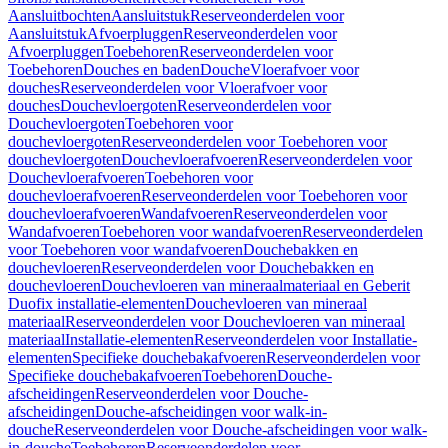
Aansluitbochten
Aansluitstuk
Reserveonderdelen voor
Aansluitstuk
Afvoerpluggen
Reserveonderdelen voor
Afvoerpluggen
Toebehoren
Reserveonderdelen voor
Toebehoren
Douches en baden
Douche
Vloerafvoer voor
douches
Reserveonderdelen voor Vloerafvoer voor
douches
Douchevloergoten
Reserveonderdelen voor
Douchevloergoten
Toebehoren voor
douchevloergoten
Reserveonderdelen voor Toebehoren voor
douchevloergoten
Douchevloerafvoeren
Reserveonderdelen voor
Douchevloerafvoeren
Toebehoren voor
douchevloerafvoeren
Reserveonderdelen voor Toebehoren voor
douchevloerafvoeren
Wandafvoeren
Reserveonderdelen voor
Wandafvoeren
Toebehoren voor wandafvoeren
Reserveonderdelen
voor Toebehoren voor wandafvoeren
Douchebakken en
douchevloeren
Reserveonderdelen voor Douchebakken en
douchevloeren
Douchevloeren van mineraalmateriaal en Geberit
Duofix installatie-elementen
Douchevloeren van mineraal
materiaal
Reserveonderdelen voor Douchevloeren van mineraal
materiaal
Installatie-elementen
Reserveonderdelen voor Installatie-
elementen
Specifieke douchebakafvoeren
Reserveonderdelen voor
Specifieke douchebakafvoeren
Toebehoren
Douche-
afscheidingen
Reserveonderdelen voor Douche-
afscheidingen
Douche-afscheidingen voor walk-in-
douche
Reserveonderdelen voor Douche-afscheidingen voor walk-
in-douche
Toebehoren
Reserveonderdelen voor