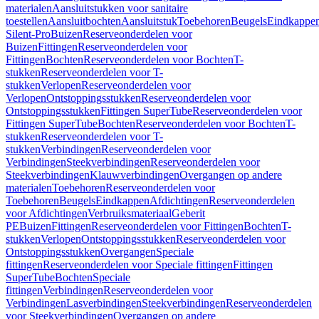
materialen
Aansluitstukken voor sanitaire
toestellen
Aansluitbochten
Aansluitstuk
Toebehoren
Beugels
Eindkappe
Silent-Pro
Buizen
Reserveonderdelen voor
Buizen
Fittingen
Reserveonderdelen voor
Fittingen
Bochten
Reserveonderdelen voor Bochten
T-
stukken
Reserveonderdelen voor T-
stukken
Verlopen
Reserveonderdelen voor
Verlopen
Ontstoppingsstukken
Reserveonderdelen voor
Ontstoppingsstukken
Fittingen SuperTube
Reserveonderdelen voor
Fittingen SuperTube
Bochten
Reserveonderdelen voor Bochten
T-
stukken
Reserveonderdelen voor T-
stukken
Verbindingen
Reserveonderdelen voor
Verbindingen
Steekverbindingen
Reserveonderdelen voor
Steekverbindingen
Klauwverbindingen
Overgangen op andere
materialen
Toebehoren
Reserveonderdelen voor
Toebehoren
Beugels
Eindkappen
Afdichtingen
Reserveonderdelen
voor Afdichtingen
Verbruiksmateriaal
Geberit
PE
Buizen
Fittingen
Reserveonderdelen voor Fittingen
Bochten
T-
stukken
Verlopen
Ontstoppingsstukken
Reserveonderdelen voor
Ontstoppingsstukken
Overgangen
Speciale
fittingen
Reserveonderdelen voor Speciale fittingen
Fittingen
SuperTube
Bochten
Speciale
fittingen
Verbindingen
Reserveonderdelen voor
Verbindingen
Lasverbindingen
Steekverbindingen
Reserveonderdelen
voor Steekverbindingen
Overgangen op andere