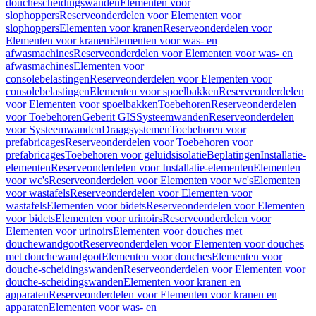
douchescheidingswanden
Elementen voor
slophoppers
Reserveonderdelen voor Elementen voor
slophoppers
Elementen voor kranen
Reserveonderdelen voor
Elementen voor kranen
Elementen voor was- en
afwasmachines
Reserveonderdelen voor Elementen voor was- en
afwasmachines
Elementen voor
consolebelastingen
Reserveonderdelen voor Elementen voor
consolebelastingen
Elementen voor spoelbakken
Reserveonderdelen
voor Elementen voor spoelbakken
Toebehoren
Reserveonderdelen
voor Toebehoren
Geberit GIS
Systeemwanden
Reserveonderdelen
voor Systeemwanden
Draagsystemen
Toebehoren voor
prefabricages
Reserveonderdelen voor Toebehoren voor
prefabricages
Toebehoren voor geluidsisolatie
Beplatingen
Installatie-
elementen
Reserveonderdelen voor Installatie-elementen
Elementen
voor wc's
Reserveonderdelen voor Elementen voor wc's
Elementen
voor wastafels
Reserveonderdelen voor Elementen voor
wastafels
Elementen voor bidets
Reserveonderdelen voor Elementen
voor bidets
Elementen voor urinoirs
Reserveonderdelen voor
Elementen voor urinoirs
Elementen voor douches met
douchewandgoot
Reserveonderdelen voor Elementen voor douches
met douchewandgoot
Elementen voor douches
Elementen voor
douche-scheidingswanden
Reserveonderdelen voor Elementen voor
douche-scheidingswanden
Elementen voor kranen en
apparaten
Reserveonderdelen voor Elementen voor kranen en
apparaten
Elementen voor was- en