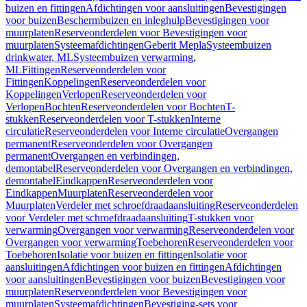
buizen en fittingen
Afdichtingen voor aansluitingen
Bevestigingen
voor buizen
Beschermbuizen en inleghulp
Bevestigingen voor
muurplaten
Reserveonderdelen voor Bevestigingen voor
muurplaten
Systeemafdichtingen
Geberit Mepla
Systeembuizen
drinkwater, ML
Systeembuizen verwarming,
ML
Fittingen
Reserveonderdelen voor
Fittingen
Koppelingen
Reserveonderdelen voor
Koppelingen
Verlopen
Reserveonderdelen voor
Verlopen
Bochten
Reserveonderdelen voor Bochten
T-
stukken
Reserveonderdelen voor T-stukken
Interne
circulatie
Reserveonderdelen voor Interne circulatie
Overgangen
permanent
Reserveonderdelen voor Overgangen
permanent
Overgangen en verbindingen,
demontabel
Reserveonderdelen voor Overgangen en verbindingen,
demontabel
Eindkappen
Reserveonderdelen voor
Eindkappen
Muurplaten
Reserveonderdelen voor
Muurplaten
Verdeler met schroefdraadaansluiting
Reserveonderdelen
voor Verdeler met schroefdraadaansluiting
T-stukken voor
verwarming
Overgangen voor verwarming
Reserveonderdelen voor
Overgangen voor verwarming
Toebehoren
Reserveonderdelen voor
Toebehoren
Isolatie voor buizen en fittingen
Isolatie voor
aansluitingen
Afdichtingen voor buizen en fittingen
Afdichtingen
voor aansluitingen
Bevestigingen voor buizen
Bevestigingen voor
muurplaten
Reserveonderdelen voor Bevestigingen voor
muurplaten
Systeemafdichtingen
Bevestiging-sets voor