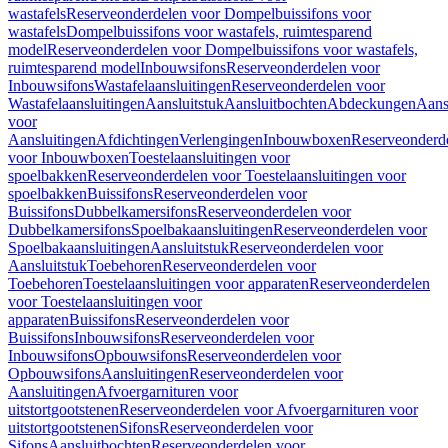
wastafels
Reserveonderdelen voor Dompelbuissifons voor
wastafels
Dompelbuissifons voor wastafels, ruimtesparend
model
Reserveonderdelen voor Dompelbuissifons voor wastafels,
ruimtesparend model
Inbouwsifons
Reserveonderdelen voor
Inbouwsifons
Wastafelaansluitingen
Reserveonderdelen voor
Wastafelaansluitingen
Aansluitstuk
Aansluitbochten
Abdeckungen
Aans
voor
Aansluitingen
Afdichtingen
Verlengingen
Inbouwboxen
Reserveonderd
voor Inbouwboxen
Toestelaansluitingen voor
spoelbakken
Reserveonderdelen voor Toestelaansluitingen voor
spoelbakken
Buissifons
Reserveonderdelen voor
Buissifons
Dubbelkamersifons
Reserveonderdelen voor
Dubbelkamersifons
Spoelbakaansluitingen
Reserveonderdelen voor
Spoelbakaansluitingen
Aansluitstuk
Reserveonderdelen voor
Aansluitstuk
Toebehoren
Reserveonderdelen voor
Toebehoren
Toestelaansluitingen voor apparaten
Reserveonderdelen
voor Toestelaansluitingen voor
apparaten
Buissifons
Reserveonderdelen voor
Buissifons
Inbouwsifons
Reserveonderdelen voor
Inbouwsifons
Opbouwsifons
Reserveonderdelen voor
Opbouwsifons
Aansluitingen
Reserveonderdelen voor
Aansluitingen
Afvoergarnituren voor
uitstortgootstenen
Reserveonderdelen voor Afvoergarnituren voor
uitstortgootstenen
Sifons
Reserveonderdelen voor
Sifons
Aansluitbochten
Reserveonderdelen voor