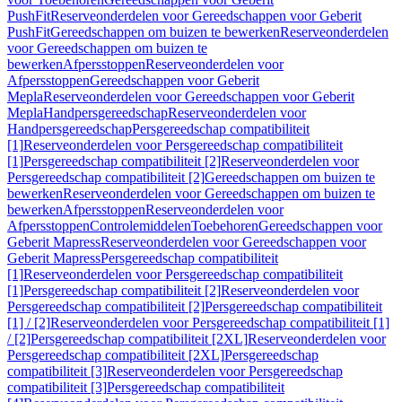
PushFit
Reserveonderdelen voor Gereedschappen voor Geberit
PushFit
Gereedschappen om buizen te bewerken
Reserveonderdelen
voor Gereedschappen om buizen te
bewerken
Afpersstoppen
Reserveonderdelen voor
Afpersstoppen
Gereedschappen voor Geberit
Mepla
Reserveonderdelen voor Gereedschappen voor Geberit
Mepla
Handpersgereedschap
Reserveonderdelen voor
Handpersgereedschap
Persgereedschap compatibiliteit
[1]
Reserveonderdelen voor Persgereedschap compatibiliteit
[1]
Persgereedschap compatibiliteit [2]
Reserveonderdelen voor
Persgereedschap compatibiliteit [2]
Gereedschappen om buizen te
bewerken
Reserveonderdelen voor Gereedschappen om buizen te
bewerken
Afpersstoppen
Reserveonderdelen voor
Afpersstoppen
Controlemiddelen
Toebehoren
Gereedschappen voor
Geberit Mapress
Reserveonderdelen voor Gereedschappen voor
Geberit Mapress
Persgereedschap compatibiliteit
[1]
Reserveonderdelen voor Persgereedschap compatibiliteit
[1]
Persgereedschap compatibiliteit [2]
Reserveonderdelen voor
Persgereedschap compatibiliteit [2]
Persgereedschap compatibiliteit
[1] / [2]
Reserveonderdelen voor Persgereedschap compatibiliteit [1]
/ [2]
Persgereedschap compatibiliteit [2XL]
Reserveonderdelen voor
Persgereedschap compatibiliteit [2XL]
Persgereedschap
compatibiliteit [3]
Reserveonderdelen voor Persgereedschap
compatibiliteit [3]
Persgereedschap compatibiliteit