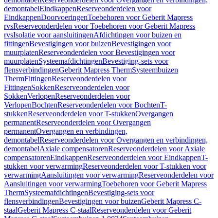
demontabel
Eindkappen
Reserveonderdelen voor
Eindkappen
Doorvoeringen
Toebehoren voor Geberit Mapress
rvs
Reserveonderdelen voor Toebehoren voor Geberit Mapress
rvs
Isolatie voor aansluitingen
Afdichtingen voor buizen en
fittingen
Bevestigingen voor buizen
Bevestigingen voor
muurplaten
Reserveonderdelen voor Bevestigingen voor
muurplaten
Systeemafdichtingen
Bevestiging-sets voor
flensverbindingen
Geberit Mapress Therm
Systeembuizen
Therm
Fittingen
Reserveonderdelen voor
Fittingen
Sokken
Reserveonderdelen voor
Sokken
Verlopen
Reserveonderdelen voor
Verlopen
Bochten
Reserveonderdelen voor Bochten
T-
stukken
Reserveonderdelen voor T-stukken
Overgangen
permanent
Reserveonderdelen voor Overgangen
permanent
Overgangen en verbindingen,
demontabel
Reserveonderdelen voor Overgangen en verbindingen,
demontabel
Axiale compensatoren
Reserveonderdelen voor Axiale
compensatoren
Eindkappen
Reserveonderdelen voor Eindkappen
T-
stukken voor verwarming
Reserveonderdelen voor T-stukken voor
verwarming
Aansluitingen voor verwarming
Reserveonderdelen voor
Aansluitingen voor verwarming
Toebehoren voor Geberit Mapress
Therm
Systeemafdichtingen
Bevestiging-sets voor
flensverbindingen
Bevestigingen voor buizen
Geberit Mapress C-
staal
Geberit Mapress C-staal
Reserveonderdelen voor Geberit