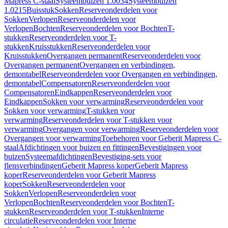
Mapress C-staal
Systeembuizen 1.0034
Systeembuizen
1.0215
Buisstuk
Sokken
Reserveonderdelen voor
Sokken
Verlopen
Reserveonderdelen voor
Verlopen
Bochten
Reserveonderdelen voor Bochten
T-
stukken
Reserveonderdelen voor T-
stukken
Kruisstukken
Reserveonderdelen voor
Kruisstukken
Overgangen permanent
Reserveonderdelen voor
Overgangen permanent
Overgangen en verbindingen,
demontabel
Reserveonderdelen voor Overgangen en verbindingen,
demontabel
Compensatoren
Reserveonderdelen voor
Compensatoren
Eindkappen
Reserveonderdelen voor
Eindkappen
Sokken voor verwarming
Reserveonderdelen voor
Sokken voor verwarming
T-stukken voor
verwarming
Reserveonderdelen voor T-stukken voor
verwarming
Overgangen voor verwarming
Reserveonderdelen voor
Overgangen voor verwarming
Toebehoren voor Geberit Mapress C-
staal
Afdichtingen voor buizen en fittingen
Bevestigingen voor
buizen
Systeemafdichtingen
Bevestiging-sets voor
flensverbindingen
Geberit Mapress koper
Geberit Mapress
koper
Reserveonderdelen voor Geberit Mapress
koper
Sokken
Reserveonderdelen voor
Sokken
Verlopen
Reserveonderdelen voor
Verlopen
Bochten
Reserveonderdelen voor Bochten
T-
stukken
Reserveonderdelen voor T-stukken
Interne
circulatie
Reserveonderdelen voor Interne