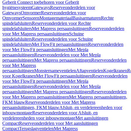
Geberit Connect toebehoren voor Geberit
hygiënesysteem
Gateways
Reserveonderdelen voor
Gateways
Omvormer
Reserveonderdelen voor
Omvormer
Sensoren
Montagemateriaal
Basisarmaturen
Rechte
spindelafsluiters
Reserveonderdelen voor Rechte
spindelafsluiters
Met Mapress persaansluitingen
Reserveonderdelen
voor Met Mapress persaansluitingen
Schuine
spindelafsluiters
Reserveonderdelen voor Schuine
spindelafsluiters
Met FlowFit persaansluitingen
Reserveonderdelen
voor Met FlowFit persaansluitingen
Met Mepla
persaansluitingen
Reserveonderdelen voor Met Mepla
persaansluitingen
Met Mapress persaansluitingen
Reserveonderdelen
voor Met Mapress
persaansluitingen
Monsternameventielen
Aftapventielen
Kogelkranen
R
voor Kogelkranen
Met FlowFit persaansluitingen
Reserveonderdelen
voor Met FlowFit persaansluitingen
Met Mepla
persaansluitingen
Reserveonderdelen voor Met Mepla
persaansluitingen
Met Mapress persaansluitingen
Reserveonderdelen
voor Met Mapress persaansluitingen
Met Mapress persaansluitingen,
FKM blauw
Reserveonderdelen voor Met Mapress
persaansluitingen, FKM blauw
Afsluit- en verdelereenheden voor
inbouwmontage
Reserveonderdelen voor Afsluit- en
verdelereenheden voor inbouwmontage
Met aansluitingen
Compact
Reserveonderdelen voor Met aansluitingen
Compact
Terugslagventielen
Met Mapress