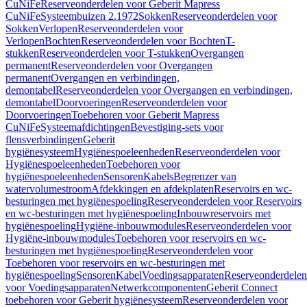
CuNiFe
Reserveonderdelen voor Geberit Mapress
CuNiFe
Systeembuizen 2.1972
Sokken
Reserveonderdelen voor
Sokken
Verlopen
Reserveonderdelen voor
Verlopen
Bochten
Reserveonderdelen voor Bochten
T-
stukken
Reserveonderdelen voor T-stukken
Overgangen
permanent
Reserveonderdelen voor Overgangen
permanent
Overgangen en verbindingen,
demontabel
Reserveonderdelen voor Overgangen en verbindingen,
demontabel
Doorvoeringen
Reserveonderdelen voor
Doorvoeringen
Toebehoren voor Geberit Mapress
CuNiFe
Systeemafdichtingen
Bevestiging-sets voor
flensverbindingen
Geberit
hygiënesysteem
Hygiënespoeleenheden
Reserveonderdelen voor
Hygiënespoeleenheden
Toebehoren voor
hygiënespoeleenheden
Sensoren
Kabels
Begrenzer van
watervolumestroom
Afdekkingen en afdekplaten
Reservoirs en wc-
besturingen met hygiënespoeling
Reserveonderdelen voor Reservoirs
en wc-besturingen met hygiënespoeling
Inbouwreservoirs met
hygiënespoeling
Hygiëne-inbouwmodules
Reserveonderdelen voor
Hygiëne-inbouwmodules
Toebehoren voor reservoirs en wc-
besturingen met hygiënespoeling
Reserveonderdelen voor
Toebehoren voor reservoirs en wc-besturingen met
hygiënespoeling
Sensoren
Kabel
Voedingsapparaten
Reserveonderdelen
voor Voedingsapparaten
Netwerkcomponenten
Geberit Connect
toebehoren voor Geberit hygiënesysteem
Reserveonderdelen voor