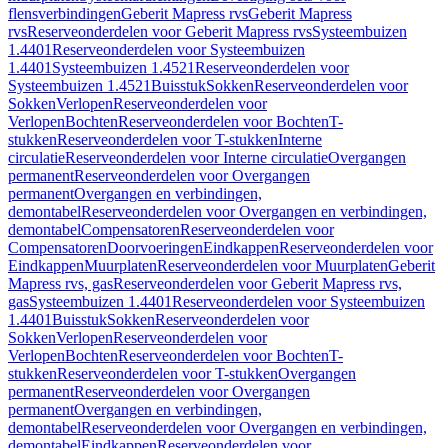
flensverbindingen
Geberit Mapress rvs
Geberit Mapress
rvs
Reserveonderdelen voor Geberit Mapress rvs
Systeembuizen
1.4401
Reserveonderdelen voor Systeembuizen
1.4401
Systeembuizen 1.4521
Reserveonderdelen voor
Systeembuizen 1.4521
Buisstuk
Sokken
Reserveonderdelen voor
Sokken
Verlopen
Reserveonderdelen voor
Verlopen
Bochten
Reserveonderdelen voor Bochten
T-
stukken
Reserveonderdelen voor T-stukken
Interne
circulatie
Reserveonderdelen voor Interne circulatie
Overgangen
permanent
Reserveonderdelen voor Overgangen
permanent
Overgangen en verbindingen,
demontabel
Reserveonderdelen voor Overgangen en verbindingen,
demontabel
Compensatoren
Reserveonderdelen voor
Compensatoren
Doorvoeringen
Eindkappen
Reserveonderdelen voor
Eindkappen
Muurplaten
Reserveonderdelen voor Muurplaten
Geberit
Mapress rvs, gas
Reserveonderdelen voor Geberit Mapress rvs,
gas
Systeembuizen 1.4401
Reserveonderdelen voor Systeembuizen
1.4401
Buisstuk
Sokken
Reserveonderdelen voor
Sokken
Verlopen
Reserveonderdelen voor
Verlopen
Bochten
Reserveonderdelen voor Bochten
T-
stukken
Reserveonderdelen voor T-stukken
Overgangen
permanent
Reserveonderdelen voor Overgangen
permanent
Overgangen en verbindingen,
demontabel
Reserveonderdelen voor Overgangen en verbindingen,
demontabel
Eindkappen
Reserveonderdelen voor