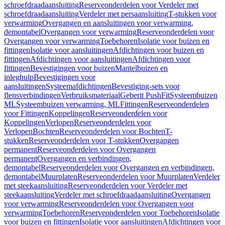
schroefdraadaansluiting
Reserveonderdelen voor Verdeler met
schroefdraadaansluiting
Verdeler met persaansluiting
T-stukken voor
verwarming
Overgangen en aansluitingen voor verwarming,
demontabel
Overgangen voor verwarming
Reserveonderdelen voor
Overgangen voor verwarming
Toebehoren
Isolatie voor buizen en
fittingen
Isolatie voor aansluitingen
Afdichtingen voor buizen en
fittingen
Afdichtingen voor aansluitingen
Afdichtingen voor
fittingen
Bevestigingen voor buizen
Mantelbuizen en
inleghulp
Bevestigingen voor
aansluitingen
Systeemafdichtingen
Bevestiging-sets voor
flensverbindingen
Verbruiksmateriaal
Geberit PushFit
Systeembuizen
ML
Systeembuizen verwarming, ML
Fittingen
Reserveonderdelen
voor Fittingen
Koppelingen
Reserveonderdelen voor
Koppelingen
Verlopen
Reserveonderdelen voor
Verlopen
Bochten
Reserveonderdelen voor Bochten
T-
stukken
Reserveonderdelen voor T-stukken
Overgangen
permanent
Reserveonderdelen voor Overgangen
permanent
Overgangen en verbindingen,
demontabel
Reserveonderdelen voor Overgangen en verbindingen,
demontabel
Muurplaten
Reserveonderdelen voor Muurplaten
Verdeler
met steekaansluiting
Reserveonderdelen voor Verdeler met
steekaansluiting
Verdeler met schroefdraadaansluiting
Overgangen
voor verwarming
Reserveonderdelen voor Overgangen voor
verwarming
Toebehoren
Reserveonderdelen voor Toebehoren
Isolatie
voor buizen en fittingen
Isolatie voor aansluitingen
Afdichtingen voor