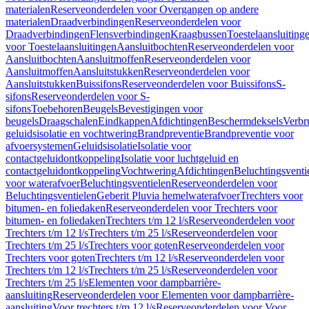
materialen
Reserveonderdelen voor Overgangen op andere
materialen
Draadverbindingen
Reserveonderdelen voor
Draadverbindingen
Flensverbindingen
Kraagbussen
Toestelaansluiting
voor Toestelaansluitingen
Aansluitbochten
Reserveonderdelen voor
Aansluitbochten
Aansluitmoffen
Reserveonderdelen voor
Aansluitmoffen
Aansluitstukken
Reserveonderdelen voor
Aansluitstukken
Buissifons
Reserveonderdelen voor Buissifons
S-
sifons
Reserveonderdelen voor S-
sifons
Toebehoren
Beugels
Bevestigingen voor
beugels
Draagschalen
Eindkappen
Afdichtingen
Beschermdeksels
Verbr
geluidsisolatie en vochtwering
Brandpreventie
Brandpreventie voor
afvoersystemen
Geluidsisolatie
Isolatie voor
contactgeluidontkoppeling
Isolatie voor luchtgeluid en
contactgeluidontkoppeling
Vochtwering
Afdichtingen
Beluchtingsventi
voor waterafvoer
Beluchtingsventielen
Reserveonderdelen voor
Beluchtingsventielen
Geberit Pluvia hemelwaterafvoer
Trechters voor
bitumen- en foliedaken
Reserveonderdelen voor Trechters voor
bitumen- en foliedaken
Trechters t/m 12 l/s
Reserveonderdelen voor
Trechters t/m 12 l/s
Trechters t/m 25 l/s
Reserveonderdelen voor
Trechters t/m 25 l/s
Trechters voor goten
Reserveonderdelen voor
Trechters voor goten
Trechters t/m 12 l/s
Reserveonderdelen voor
Trechters t/m 12 l/s
Trechters t/m 25 l/s
Reserveonderdelen voor
Trechters t/m 25 l/s
Elementen voor dampbarrière-
aansluiting
Reserveonderdelen voor Elementen voor dampbarrière-
aansluiting
Voor trechters t/m 12 l/s
Reserveonderdelen voor Voor