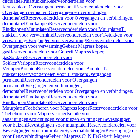
circulatie
Kruisstukken
Reserveonderdelen voor
Kruisstukken
Overgangen permanent
Reserveonderdelen voor
Overgangen permanent
Overgangen en verbindingen,
demontabel
Reserveonderdelen voor Overgangen en verbindingen,
demontabel
Eindkappen
Reserveonderdelen voor
Eindkappen
Muurplaten
Reserveonderdelen voor Muurplaten
T-
stukken voor verwarming
Reserveonderdelen voor T-stukken voor
verwarming
Overgangen voor verwarming
Reserveonderdelen voor
Overgangen voor verwarming
Geberit Mapress koper,
gas
Reserveonderdelen voor Geberit Mapress koper,
gas
Sokken
Reserveonderdelen voor
Sokken
Verlopen
Reserveonderdelen voor
Verlopen
Bochten
Reserveonderdelen voor Bochten
T-
stukken
Reserveonderdelen voor T-stukken
Overgangen
permanent
Reserveonderdelen voor Overgangen
permanent
Overgangen en verbindingen,
demontabel
Reserveonderdelen voor Overgangen en verbindingen,
demontabel
Eindkappen
Reserveonderdelen voor
Eindkappen
Muurplaten
Reserveonderdelen voor
Muurplaten
Toebehoren voor Mapress koper
Reserveonderdelen voor
Toebehoren voor Mapress koper
Isolatie voor
aansluitingen
Afdichtingen voor buizen en fittingen
Bevestigingen
voor buizen
Bevestigingen voor muurplaten
Reserveonderdelen voor
Bevestigingen voor muurplaten
Systeemafdichtingen
Bevestiging-sets
voor flensverbindingen
Geberit Mapress CuNiFe
Geberit Mapress