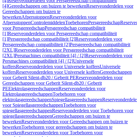
[4]
Reserveonderdelen voor Persgereedschap compatibiliteit
[4]
Gereedschappen om buizen te bewerken
Reserveonderdelen voor
Gereedschappen om buizen te
bewerken
Afpersstoppen
Reserveonderdelen voor
Afpersstoppen
Controlemiddelen
Toebehoren
Persgereedschap
Reserve
voor Persgereedschap
Persgereedschap compatibiliteit
[1]
Reserveonderdelen voor Persgereedschap compatibiliteit
[1]
Persgereedschap compatibiliteit [2]
Reserveonderdelen voor
Persgereedschap compatibiliteit [2]
Persgereedschap compatibiliteit
[2XL]
Reserveonderdelen voor Persgereedschap compatibiliteit
[2XL]
Persmachines compatibiliteit [4] / [2]
Reserveonderdelen voor
Persmachines compatibiliteit [4] / [2]
Universele
koffers
Reserveonderdelen voor Universele koffers
Universele
koffers
Reserveonderdelen voor Universele koffers
Gereedschappen
voor Geberit Silent-db20 / Geberit PE
Reserveonderdelen voor
Gereedschappen voor Geberit Silent-db20 / Geberit
PE
Elektrolasgereedschappen
Reserveonderdelen voor
Elektrolasgereedschappen
Toebehoren voor
elektrolasgereedschappen
Spiegellasgereedschappen
Reserveonderdele
voor Spiegellasgereedschappen
Toebehoren voor
spiegellasgereedschappen
Reserveonderdelen voor Toebehoren voor
spiegellasgereedschappen
Gereedschappen om buizen te
bewerken
Reserveonderdelen voor Gereedschappen om buizen te
bewerken
Toebehoren voor gereedschappen om buizen te
bewerken
Reserveonderdelen voor Toebehoren voor