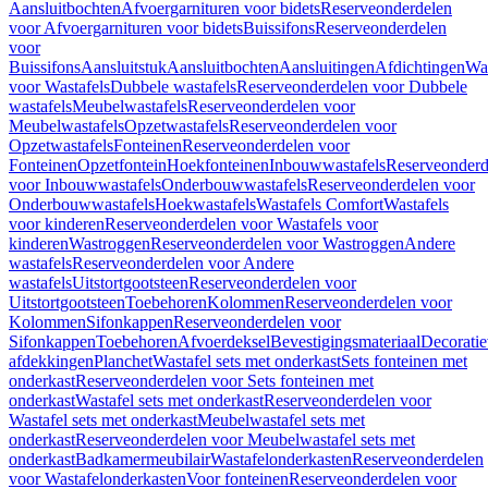
Aansluitbochten
Afvoergarnituren voor bidets
Reserveonderdelen
voor Afvoergarnituren voor bidets
Buissifons
Reserveonderdelen
voor
Buissifons
Aansluitstuk
Aansluitbochten
Aansluitingen
Afdichtingen
Was
voor Wastafels
Dubbele wastafels
Reserveonderdelen voor Dubbele
wastafels
Meubelwastafels
Reserveonderdelen voor
Meubelwastafels
Opzetwastafels
Reserveonderdelen voor
Opzetwastafels
Fonteinen
Reserveonderdelen voor
Fonteinen
Opzetfontein
Hoekfonteinen
Inbouwwastafels
Reserveonderd
voor Inbouwwastafels
Onderbouwwastafels
Reserveonderdelen voor
Onderbouwwastafels
Hoekwastafels
Wastafels Comfort
Wastafels
voor kinderen
Reserveonderdelen voor Wastafels voor
kinderen
Wastroggen
Reserveonderdelen voor Wastroggen
Andere
wastafels
Reserveonderdelen voor Andere
wastafels
Uitstortgootsteen
Reserveonderdelen voor
Uitstortgootsteen
Toebehoren
Kolommen
Reserveonderdelen voor
Kolommen
Sifonkappen
Reserveonderdelen voor
Sifonkappen
Toebehoren
Afvoerdeksel
Bevestigingsmateriaal
Decorati
afdekkingen
Planchet
Wastafel sets met onderkast
Sets fonteinen met
onderkast
Reserveonderdelen voor Sets fonteinen met
onderkast
Wastafel sets met onderkast
Reserveonderdelen voor
Wastafel sets met onderkast
Meubelwastafel sets met
onderkast
Reserveonderdelen voor Meubelwastafel sets met
onderkast
Badkamermeubilair
Wastafelonderkasten
Reserveonderdelen
voor Wastafelonderkasten
Voor fonteinen
Reserveonderdelen voor