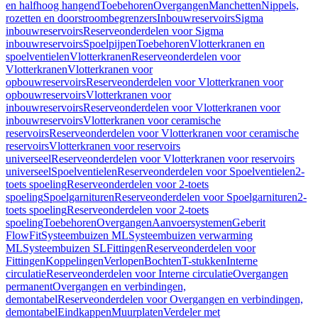
en halfhoog hangend
Toebehoren
Overgangen
Manchetten
Nippels,
rozetten en doorstroombegrenzers
Inbouwreservoirs
Sigma
inbouwreservoirs
Reserveonderdelen voor Sigma
inbouwreservoirs
Spoelpijpen
Toebehoren
Vlotterkranen en
spoelventielen
Vlotterkranen
Reserveonderdelen voor
Vlotterkranen
Vlotterkranen voor
opbouwreservoirs
Reserveonderdelen voor Vlotterkranen voor
opbouwreservoirs
Vlotterkranen voor
inbouwreservoirs
Reserveonderdelen voor Vlotterkranen voor
inbouwreservoirs
Vlotterkranen voor ceramische
reservoirs
Reserveonderdelen voor Vlotterkranen voor ceramische
reservoirs
Vlotterkranen voor reservoirs
universeel
Reserveonderdelen voor Vlotterkranen voor reservoirs
universeel
Spoelventielen
Reserveonderdelen voor Spoelventielen
2-
toets spoeling
Reserveonderdelen voor 2-toets
spoeling
Spoelgarnituren
Reserveonderdelen voor Spoelgarnituren
2-
toets spoeling
Reserveonderdelen voor 2-toets
spoeling
Toebehoren
Overgangen
Aanvoersystemen
Geberit
FlowFit
Systeembuizen ML
Systeembuizen verwarming
ML
Systeembuizen SL
Fittingen
Reserveonderdelen voor
Fittingen
Koppelingen
Verlopen
Bochten
T-stukken
Interne
circulatie
Reserveonderdelen voor Interne circulatie
Overgangen
permanent
Overgangen en verbindingen,
demontabel
Reserveonderdelen voor Overgangen en verbindingen,
demontabel
Eindkappen
Muurplaten
Verdeler met