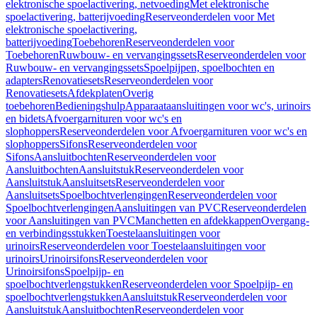
elektronische spoelactivering, netvoeding
Met elektronische
spoelactivering, batterijvoeding
Reserveonderdelen voor Met
elektronische spoelactivering,
batterijvoeding
Toebehoren
Reserveonderdelen voor
Toebehoren
Ruwbouw- en vervangingssets
Reserveonderdelen voor
Ruwbouw- en vervangingssets
Spoelpijpen, spoelbochten en
adapters
Renovatiesets
Reserveonderdelen voor
Renovatiesets
Afdekplaten
Overig
toebehoren
Bedieningshulp
Apparaataansluitingen voor wc's, urinoirs
en bidets
Afvoergarnituren voor wc's en
slophoppers
Reserveonderdelen voor Afvoergarnituren voor wc's en
slophoppers
Sifons
Reserveonderdelen voor
Sifons
Aansluitbochten
Reserveonderdelen voor
Aansluitbochten
Aansluitstuk
Reserveonderdelen voor
Aansluitstuk
Aansluitsets
Reserveonderdelen voor
Aansluitsets
Spoelbochtverlengingen
Reserveonderdelen voor
Spoelbochtverlengingen
Aansluitingen van PVC
Reserveonderdelen
voor Aansluitingen van PVC
Manchetten en afdekkappen
Overgang-
en verbindingsstukken
Toestelaansluitingen voor
urinoirs
Reserveonderdelen voor Toestelaansluitingen voor
urinoirs
Urinoirsifons
Reserveonderdelen voor
Urinoirsifons
Spoelpijp- en
spoelbochtverlengstukken
Reserveonderdelen voor Spoelpijp- en
spoelbochtverlengstukken
Aansluitstuk
Reserveonderdelen voor
Aansluitstuk
Aansluitbochten
Reserveonderdelen voor