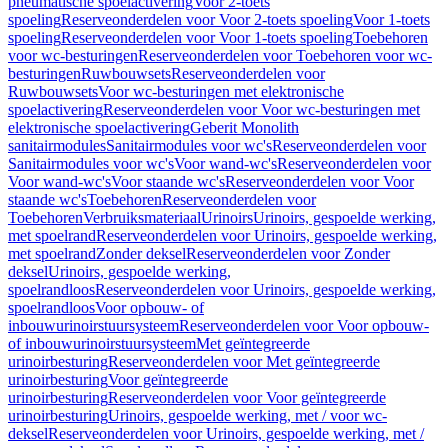
pneumatische spoelactivering
Voor 2-toets
spoeling
Reserveonderdelen voor Voor 2-toets spoeling
Voor 1-toets
spoeling
Reserveonderdelen voor Voor 1-toets spoeling
Toebehoren
voor wc-besturingen
Reserveonderdelen voor Toebehoren voor wc-
besturingen
Ruwbouwsets
Reserveonderdelen voor
Ruwbouwsets
Voor wc-besturingen met elektronische
spoelactivering
Reserveonderdelen voor Voor wc-besturingen met
elektronische spoelactivering
Geberit Monolith
sanitairmodules
Sanitairmodules voor wc's
Reserveonderdelen voor
Sanitairmodules voor wc's
Voor wand-wc's
Reserveonderdelen voor
Voor wand-wc's
Voor staande wc's
Reserveonderdelen voor Voor
staande wc's
Toebehoren
Reserveonderdelen voor
Toebehoren
Verbruiksmateriaal
Urinoirs
Urinoirs, gespoelde werking,
met spoelrand
Reserveonderdelen voor Urinoirs, gespoelde werking,
met spoelrand
Zonder deksel
Reserveonderdelen voor Zonder
deksel
Urinoirs, gespoelde werking,
spoelrandloos
Reserveonderdelen voor Urinoirs, gespoelde werking,
spoelrandloos
Voor opbouw- of
inbouwurinoirstuursysteem
Reserveonderdelen voor Voor opbouw-
of inbouwurinoirstuursysteem
Met geïntegreerde
urinoirbesturing
Reserveonderdelen voor Met geïntegreerde
urinoirbesturing
Voor geïntegreerde
urinoirbesturing
Reserveonderdelen voor Voor geïntegreerde
urinoirbesturing
Urinoirs, gespoelde werking, met / voor wc-
deksel
Reserveonderdelen voor Urinoirs, gespoelde werking, met /