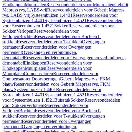
Eindkappen
Muurplaten
Reserveonderdelen voor Muurplaten
Geberit
Mapress rvs, LABS-vrij
Reserveonderdelen voor Geberit Mapress
rvs, LABS-vrij
Systeembuizen 1.4401
Reserveonderdelen voor
Systeembuizen 1.4401
Systeembuizen 1.4521
Reserveonderdelen
voor Systeembuizen 1.4521
Sokken
Reserveonderdelen voor
Sokken
Verlopen
Reserveonderdelen voor
Verlopen
Bochten
Reserveonderdelen voor Bochten
T-
stukken
Reserveonderdelen voor T-stukken
Overgangen
permanent
Reserveonderdelen voor Overgangen
permanent
Overgangen en verbindingen,
demontabel
Reserveonderdelen voor Overgangen en verbindingen,
demontabel
Eindkappen
Reserveonderdelen voor
Eindkappen
Muurplaten
Reserveonderdelen voor
Muurplaten
Compensatoren
Reserveonderdelen voor
Compensatoren
Doorvoeringen
Geberit Mapress rvs, FKM
blauw
Reserveonderdelen voor Geberit Mapress rvs, FKM
blauw
Systeembuizen 1.4401
Reserveonderdelen voor
Systeembuizen 1.4401
Systeembuizen 1.4521
Reserveonderdelen
voor Systeembuizen 1.4521
Buisstuk
Sokken
Reserveonderdelen
voor Sokken
Verlopen
Reserveonderdelen voor
Verlopen
Bochten
Reserveonderdelen voor Bochten
T-
stukken
Reserveonderdelen voor T-stukken
Overgangen
permanent
Reserveonderdelen voor Overgangen
permanent
Overgangen en verbindingen,
demontabel
Reserveonderdelen voor Overgangen en verbindingen,