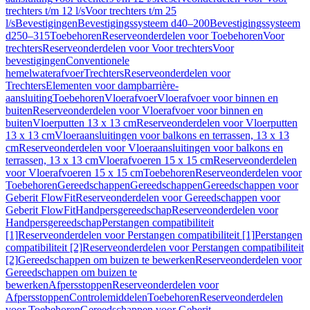
trechters t/m 12 l/s
Voor trechters t/m 25
l/s
Bevestigingen
Bevestigingssysteem d40–200
Bevestigingssysteem
d250–315
Toebehoren
Reserveonderdelen voor Toebehoren
Voor
trechters
Reserveonderdelen voor Voor trechters
Voor
bevestigingen
Conventionele
hemelwaterafvoer
Trechters
Reserveonderdelen voor
Trechters
Elementen voor dampbarrière-
aansluiting
Toebehoren
Vloerafvoer
Vloerafvoer voor binnen en
buiten
Reserveonderdelen voor Vloerafvoer voor binnen en
buiten
Vloerputten 13 x 13 cm
Reserveonderdelen voor Vloerputten
13 x 13 cm
Vloeraansluitingen voor balkons en terrassen, 13 x 13
cm
Reserveonderdelen voor Vloeraansluitingen voor balkons en
terrassen, 13 x 13 cm
Vloerafvoeren 15 x 15 cm
Reserveonderdelen
voor Vloerafvoeren 15 x 15 cm
Toebehoren
Reserveonderdelen voor
Toebehoren
Gereedschappen
Gereedschappen
Gereedschappen voor
Geberit FlowFit
Reserveonderdelen voor Gereedschappen voor
Geberit FlowFit
Handpersgereedschap
Reserveonderdelen voor
Handpersgereedschap
Perstangen compatibiliteit
[1]
Reserveonderdelen voor Perstangen compatibiliteit [1]
Perstangen
compatibiliteit [2]
Reserveonderdelen voor Perstangen compatibiliteit
[2]
Gereedschappen om buizen te bewerken
Reserveonderdelen voor
Gereedschappen om buizen te
bewerken
Afpersstoppen
Reserveonderdelen voor
Afpersstoppen
Controlemiddelen
Toebehoren
Reserveonderdelen
voor Toebehoren
Gereedschappen voor Geberit