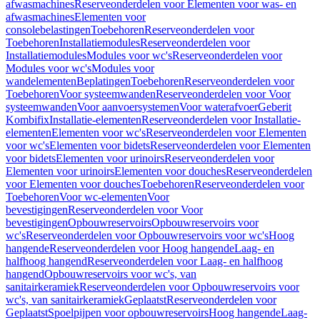
afwasmachines
Reserveonderdelen voor Elementen voor was- en
afwasmachines
Elementen voor
consolebelastingen
Toebehoren
Reserveonderdelen voor
Toebehoren
Installatiemodules
Reserveonderdelen voor
Installatiemodules
Modules voor wc's
Reserveonderdelen voor
Modules voor wc's
Modules voor
wandelementen
Beplatingen
Toebehoren
Reserveonderdelen voor
Toebehoren
Voor systeemwanden
Reserveonderdelen voor Voor
systeemwanden
Voor aanvoersystemen
Voor waterafvoer
Geberit
Kombifix
Installatie-elementen
Reserveonderdelen voor Installatie-
elementen
Elementen voor wc's
Reserveonderdelen voor Elementen
voor wc's
Elementen voor bidets
Reserveonderdelen voor Elementen
voor bidets
Elementen voor urinoirs
Reserveonderdelen voor
Elementen voor urinoirs
Elementen voor douches
Reserveonderdelen
voor Elementen voor douches
Toebehoren
Reserveonderdelen voor
Toebehoren
Voor wc-elementen
Voor
bevestigingen
Reserveonderdelen voor Voor
bevestigingen
Opbouwreservoirs
Opbouwreservoirs voor
wc's
Reserveonderdelen voor Opbouwreservoirs voor wc's
Hoog
hangende
Reserveonderdelen voor Hoog hangende
Laag- en
halfhoog hangend
Reserveonderdelen voor Laag- en halfhoog
hangend
Opbouwreservoirs voor wc's, van
sanitairkeramiek
Reserveonderdelen voor Opbouwreservoirs voor
wc's, van sanitairkeramiek
Geplaatst
Reserveonderdelen voor
Geplaatst
Spoelpijpen voor opbouwreservoirs
Hoog hangende
Laag-