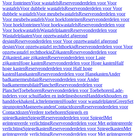
Voor fonteinen
Voor wastafels
Reserveonderdelen voor Voor
wastafels
Voor dubbele wastafels
Reserveonderdelen voor Voor
dubbele wastafels
Voor meubelwastafels
Reserveonderdelen voor
Voor meubelwastafels
Voor hoekfonteinen
Reserveonderdelen voor
Voor hoekfonteinen
Voor hoekwastafels
Reserveonderdelen voor
Voor hoekwastafels
Wastafelplaaten
Reserveonderdelen voor
Wastafelplaaten
Voor opzetwastafel afgerond
design
Reserveonderdelen voor Voor opzetwastafel afgerond
design
Voor opzetwastafel rechthoekig
Reserveonderdelen voor Voor
opzetwastafel rechthoekig
Zijkasten
Reserveonderdelen voor
Zijkasten
Lage zijkasten
Reserveonderdelen voor Lage
zijkasten
Hoge kasten
Reserveonderdelen voor Hoge kasten
Half
hoge kasten
Reserveonderdelen voor Half hoge
kasten
Hangkasten
Reserveonderdelen voor Hangkasten
Ander
badkamermeubilair
Reserveonderdelen voor Ander
badkamermeubilair
Planchet
Reserveonderdelen voor
Planchet
Toebehoren
Reserveonderdelen voor Toebehoren
Lade-
indelers voor schuifladen en indelingsboxen
Handdoekhouders en
handdoekhaken
Lichtelementen
Houder voor wastafelplaten
Greep
Set
steunpoten
Magneetwanden
Contactdozen
Reserveonderdelen voor
Contactdozen
Verdere toebehoren
Spiegels en
spiegelkasten
Spiegel
Reserveonderdelen voor Spiegel
Met
geïntegreerde verlichting
Reserveonderdelen voor Met geïntegreerde
verlichting
Spiegelkasten
Reserveonderdelen voor Spiegelkasten
Met
geïntegreerde verlichting
Reserveonderdelen voor Met geïntegreerde