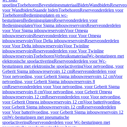
spoeling
Toebehoren
Bevestigingsmateriaal
Bidets
Wandbidets
Reserveo
voor Wandbidets
Staande bidets
Toebehoren
Reserveonderdelen voor
Toebehoren
Bedieningsplaten en wc-
besturingen
Bedieningsplaten
Reserveonderdelen voor
Bedieningsplaten
Voor Sigma inbouwreservoirs
Reserveonderdelen
voor Voor Sigma inbouwreservoirs
Voor Omega
inbouwreservoirs
Reserveonderdelen voor Voor Omega
inbouwreservoirs
Voor Delta inbouwreservoirs
Reserveonderdelen
voor Voor Delta inbouwreservoirs
Voor Twinline
inbouwreservoirs
Reserveonderdelen voor Voor Twinline
inbouwreservoirs
Toebehoren
Verbruiksmateriaal
Wc-besturingen met
elektronische spoelactivering
Reserveonderdelen voor Wc-
besturingen met elektronische spoelactivering
Voor netvoeding, voor
Geberit Sigma inbouwreservoirs 12 cm
Reserveonderdelen voor
Voor netvoeding, voor Geberit Sigma inbouwreservoirs 12 cm
Voor
netvoeding, voor Geberit Sigma inbouwreservoirs 8
cm
Reserveonderdelen voor Voor netvoeding, voor Geberit Sigma
inbouwreservoirs 8 cm
Voor netvoeding, voor Geberit Omega
inbouwreservoirs 12 cm
Reserveonderdelen voor Voor netvoeding,
voor Geberit Omega inbouwreservoirs 12 cm
Voor batterijvoeding,
voor Geberit Sigma inbouwreservoirs 12 cm
Reserveonderdelen
voor Voor batterijvoeding, voor Geberit Sigma inbouwreservoirs 12
cm
Wc-besturingen met pneumatische
spoelactivering
Reserveonderdelen voor Wc-besturingen met