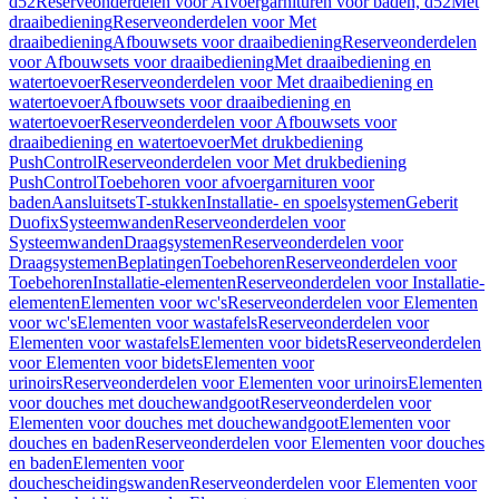
d52
Reserveonderdelen voor Afvoergarnituren voor baden, d52
Met
draaibediening
Reserveonderdelen voor Met
draaibediening
Afbouwsets voor draaibediening
Reserveonderdelen
voor Afbouwsets voor draaibediening
Met draaibediening en
watertoevoer
Reserveonderdelen voor Met draaibediening en
watertoevoer
Afbouwsets voor draaibediening en
watertoevoer
Reserveonderdelen voor Afbouwsets voor
draaibediening en watertoevoer
Met drukbediening
PushControl
Reserveonderdelen voor Met drukbediening
PushControl
Toebehoren voor afvoergarnituren voor
baden
Aansluitsets
T-stukken
Installatie- en spoelsystemen
Geberit
Duofix
Systeemwanden
Reserveonderdelen voor
Systeemwanden
Draagsystemen
Reserveonderdelen voor
Draagsystemen
Beplatingen
Toebehoren
Reserveonderdelen voor
Toebehoren
Installatie-elementen
Reserveonderdelen voor Installatie-
elementen
Elementen voor wc's
Reserveonderdelen voor Elementen
voor wc's
Elementen voor wastafels
Reserveonderdelen voor
Elementen voor wastafels
Elementen voor bidets
Reserveonderdelen
voor Elementen voor bidets
Elementen voor
urinoirs
Reserveonderdelen voor Elementen voor urinoirs
Elementen
voor douches met douchewandgoot
Reserveonderdelen voor
Elementen voor douches met douchewandgoot
Elementen voor
douches en baden
Reserveonderdelen voor Elementen voor douches
en baden
Elementen voor
douchescheidingswanden
Reserveonderdelen voor Elementen voor