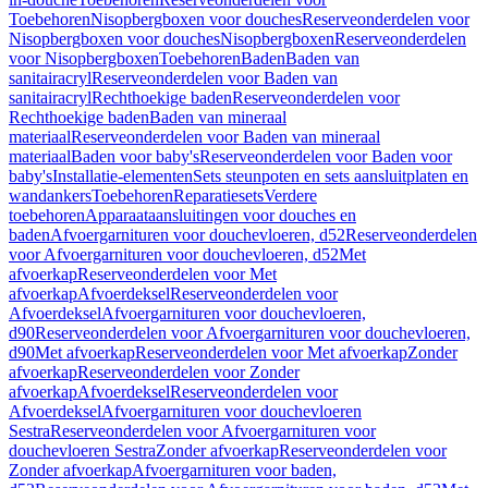
Toebehoren
Nisopbergboxen voor douches
Reserveonderdelen voor
Nisopbergboxen voor douches
Nisopbergboxen
Reserveonderdelen
voor Nisopbergboxen
Toebehoren
Baden
Baden van
sanitairacryl
Reserveonderdelen voor Baden van
sanitairacryl
Rechthoekige baden
Reserveonderdelen voor
Rechthoekige baden
Baden van mineraal
materiaal
Reserveonderdelen voor Baden van mineraal
materiaal
Baden voor baby's
Reserveonderdelen voor Baden voor
baby's
Installatie-elementen
Sets steunpoten en sets aansluitplaten en
wandankers
Toebehoren
Reparatiesets
Verdere
toebehoren
Apparaataansluitingen voor douches en
baden
Afvoergarnituren voor douchevloeren, d52
Reserveonderdelen
voor Afvoergarnituren voor douchevloeren, d52
Met
afvoerkap
Reserveonderdelen voor Met
afvoerkap
Afvoerdeksel
Reserveonderdelen voor
Afvoerdeksel
Afvoergarnituren voor douchevloeren,
d90
Reserveonderdelen voor Afvoergarnituren voor douchevloeren,
d90
Met afvoerkap
Reserveonderdelen voor Met afvoerkap
Zonder
afvoerkap
Reserveonderdelen voor Zonder
afvoerkap
Afvoerdeksel
Reserveonderdelen voor
Afvoerdeksel
Afvoergarnituren voor douchevloeren
Sestra
Reserveonderdelen voor Afvoergarnituren voor
douchevloeren Sestra
Zonder afvoerkap
Reserveonderdelen voor
Zonder afvoerkap
Afvoergarnituren voor baden,