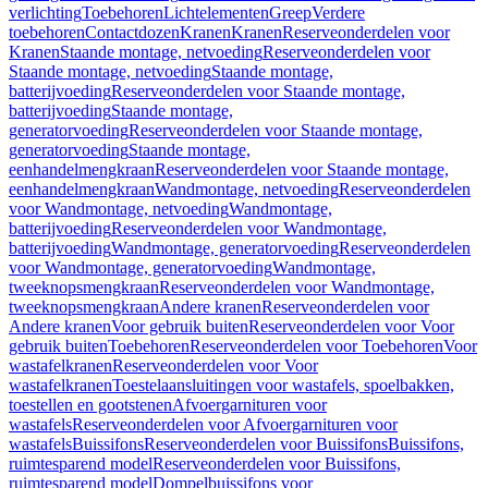
verlichting
Toebehoren
Lichtelementen
Greep
Verdere
toebehoren
Contactdozen
Kranen
Kranen
Reserveonderdelen voor
Kranen
Staande montage, netvoeding
Reserveonderdelen voor
Staande montage, netvoeding
Staande montage,
batterijvoeding
Reserveonderdelen voor Staande montage,
batterijvoeding
Staande montage,
generatorvoeding
Reserveonderdelen voor Staande montage,
generatorvoeding
Staande montage,
eenhandelmengkraan
Reserveonderdelen voor Staande montage,
eenhandelmengkraan
Wandmontage, netvoeding
Reserveonderdelen
voor Wandmontage, netvoeding
Wandmontage,
batterijvoeding
Reserveonderdelen voor Wandmontage,
batterijvoeding
Wandmontage, generatorvoeding
Reserveonderdelen
voor Wandmontage, generatorvoeding
Wandmontage,
tweeknopsmengkraan
Reserveonderdelen voor Wandmontage,
tweeknopsmengkraan
Andere kranen
Reserveonderdelen voor
Andere kranen
Voor gebruik buiten
Reserveonderdelen voor Voor
gebruik buiten
Toebehoren
Reserveonderdelen voor Toebehoren
Voor
wastafelkranen
Reserveonderdelen voor Voor
wastafelkranen
Toestelaansluitingen voor wastafels, spoelbakken,
toestellen en gootstenen
Afvoergarnituren voor
wastafels
Reserveonderdelen voor Afvoergarnituren voor
wastafels
Buissifons
Reserveonderdelen voor Buissifons
Buissifons,
ruimtesparend model
Reserveonderdelen voor Buissifons,
ruimtesparend model
Dompelbuissifons voor