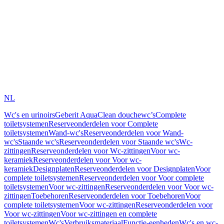
NL
Wc's en urinoirs
Geberit AquaClean douchewc’s
Complete
toiletsystemen
Reserveonderdelen voor Complete
toiletsystemen
Wand-wc's
Reserveonderdelen voor Wand-
wc's
Staande wc's
Reserveonderdelen voor Staande wc's
Wc-
zittingen
Reserveonderdelen voor Wc-zittingen
Voor wc-
keramiek
Reserveonderdelen voor Voor wc-
keramiek
Designplaten
Reserveonderdelen voor Designplaten
Voor
complete toiletsystemen
Reserveonderdelen voor Voor complete
toiletsystemen
Voor wc-zittingen
Reserveonderdelen voor Voor wc-
zittingen
Toebehoren
Reserveonderdelen voor Toebehoren
Voor
complete toiletsystemen
Voor wc-zittingen
Reserveonderdelen voor
Voor wc-zittingen
Voor wc-zittingen en complete
toiletsystemen
Wc's
Verbruiksmateriaal
Functie-eenheden
Wc's en wc-