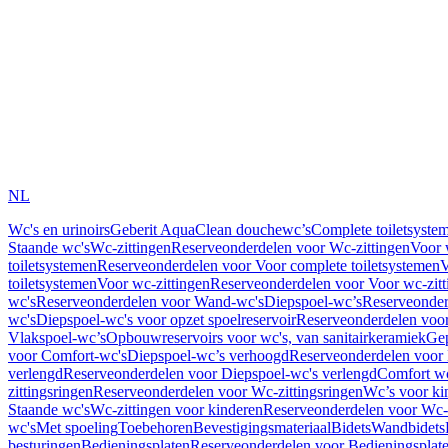
NL
Wc's en urinoirs
Geberit AquaClean douchewc’s
Complete toiletsyste
Staande wc's
Wc-zittingen
Reserveonderdelen voor Wc-zittingen
Voor 
toiletsystemen
Reserveonderdelen voor Voor complete toiletsystemen
V
toiletsystemen
Voor wc-zittingen
Reserveonderdelen voor Voor wc-zitt
wc's
Reserveonderdelen voor Wand-wc's
Diepspoel-wc’s
Reserveonder
wc's
Diepspoel-wc's voor opzet spoelreservoir
Reserveonderdelen voor
Vlakspoel-wc’s
Opbouwreservoirs voor wc's, van sanitairkeramiek
Gep
voor Comfort-wc's
Diepspoel-wc’s verhoogd
Reserveonderdelen voor
verlengd
Reserveonderdelen voor Diepspoel-wc's verlengd
Comfort wc
zittingsringen
Reserveonderdelen voor Wc-zittingsringen
Wc’s voor ki
Staande wc's
Wc-zittingen voor kinderen
Reserveonderdelen voor Wc-z
wc's
Met spoeling
Toebehoren
Bevestigingsmateriaal
Bidets
Wandbidets
besturingen
Bedieningsplaten
Reserveonderdelen voor Bedieningsplat