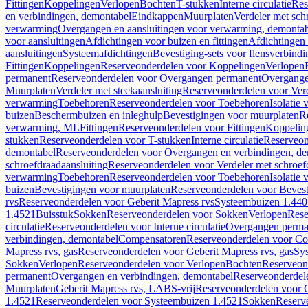
Fittingen
Koppelingen
Verlopen
Bochten
T-stukken
Interne circulatie
Res
en verbindingen, demontabel
Eindkappen
Muurplaten
Verdeler met sch
verwarming
Overgangen en aansluitingen voor verwarming, demonta
voor aansluitingen
Afdichtingen voor buizen en fittingen
Afdichtingen 
aansluitingen
Systeemafdichtingen
Bevestiging-sets voor flensverbind
Fittingen
Koppelingen
Reserveonderdelen voor Koppelingen
Verlopen
permanent
Reserveonderdelen voor Overgangen permanent
Overgange
Muurplaten
Verdeler met steekaansluiting
Reserveonderdelen voor Verd
verwarming
Toebehoren
Reserveonderdelen voor Toebehoren
Isolatie 
buizen
Beschermbuizen en inleghulp
Bevestigingen voor muurplaten
R
verwarming, ML
Fittingen
Reserveonderdelen voor Fittingen
Koppelin
stukken
Reserveonderdelen voor T-stukken
Interne circulatie
Reserveond
demontabel
Reserveonderdelen voor Overgangen en verbindingen, d
schroefdraadaansluiting
Reserveonderdelen voor Verdeler met schroef
verwarming
Toebehoren
Reserveonderdelen voor Toebehoren
Isolatie 
buizen
Bevestigingen voor muurplaten
Reserveonderdelen voor Bevest
rvs
Reserveonderdelen voor Geberit Mapress rvs
Systeembuizen 1.440
1.4521
Buisstuk
Sokken
Reserveonderdelen voor Sokken
Verlopen
Rese
circulatie
Reserveonderdelen voor Interne circulatie
Overgangen perma
verbindingen, demontabel
Compensatoren
Reserveonderdelen voor C
Mapress rvs, gas
Reserveonderdelen voor Geberit Mapress rvs, gas
Sy
Sokken
Verlopen
Reserveonderdelen voor Verlopen
Bochten
Reserveon
permanent
Overgangen en verbindingen, demontabel
Reserveonderdel
Muurplaten
Geberit Mapress rvs, LABS-vrij
Reserveonderdelen voor G
1.4521
Reserveonderdelen voor Systeembuizen 1.4521
Sokken
Reserv