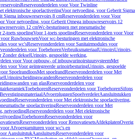
reservoirs
Reserveonderdelen voor Voor Twinline
 elektronische spoelactivering
Voor netvoeding, voor Geberit Sigma
it Sigma inbouwreservoirs 8 cm
Reserveonderdelen voor Voor
or Voor netvoeding, voor Geberit Omega inbouwreservoirs 12
ouwreservoirs 12 cm
Wc-besturingen met pneumatische
 2-toets spoeling
Voor 1-toets spoeling
Reserveonderdelen voor Voor
n voor Ruwbouwsets
Voor wc-besturingen met elektronische
ules voor wc's
Reserveonderdelen voor Sanitairmodules voor
rveonderdelen voor Toebehoren
Verbruiksmateriaal
Urinoirs
Urinoirs,
r Zonder deksel
Urinoirs, gespoelde werking,
delen voor Voor opbouw- of inbouwurinoirstuursysteem
Met
en voor Voor geïntegreerde urinoirbesturing
Urinoirs, gespoelde
voor Spoelrandloos
Met spoelrand
Reserveonderdelen voor Met
sel
Urinoirscheidingswanden
Reserveonderdelen voor
heidingswanden van glas
Reserveonderdelen voor
tairkeramiek
Toebehoren
Reserveonderdelen voor Toebehoren
Sifons
Bevestigingsmateriaal
Afvoerpluggen
Spoelverdeler
Aansluitstukken
tvoeding
Reserveonderdelen voor Met elektronische spoelactivering,
neumatische spoelactivering
Reserveonderdelen voor Met
ng, netvoeding
Reserveonderdelen voor Met elektronische
erijvoeding
Toebehoren
Reserveonderdelen voor
ovatiesets
Reserveonderdelen voor Renovatiesets
Afdekplaten
Overig
voor Afvoergarnituren voor wc's en
oor Aansluitstuk
Aansluitsets
Reserveonderdelen voor
uitingen van PVC
Manchetten en afdekkappen
Overgang- en