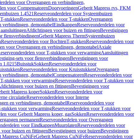
erdelen voor Overgangen en verbindingen,
len voor Compensatoren
Doorvoeringen
Geberit Mapress rvs, FKM
eembuizen 1.4521
Reserveonderdelen voor Systeembuizen
n
T-stukken
Reserveonderdelen voor T-stukken
Overgangen
 verbindingen, demontabel
Eindkappen
Reserveonderdelen voor
 aansluitingen
Afdichtingen voor buizen en fittingen
Bevestigingen
or flensverbindingen
Geberit Mapress Therm
Systeembuizen
n
Reserveonderdelen voor Bochten
T-stukken
Reserveonderdelen voor
en voor Overgangen en verbindingen, demontabel
Axiale
eserveonderdelen voor T-stukken voor verwarming
Aansluitingen
stiging-sets voor flensverbindingen
Bevestigingen voor
n 1.0215
Buisstuk
Sokken
Reserveonderdelen voor
uisstukken
Reserveonderdelen voor Kruisstukken
Overgangen
 verbindingen, demontabel
Compensatoren
Reserveonderdelen voor
g
T-stukken voor verwarming
Reserveonderdelen voor T-stukken voor
fdichtingen voor buizen en fittingen
Bevestigingen voor
berit Mapress koper
Sokken
Reserveonderdelen voor
erne circulatie
Reserveonderdelen voor Interne
gen en verbindingen, demontabel
Reserveonderdelen voor
-stukken voor verwarming
Reserveonderdelen voor T-stukken voor
len voor Geberit Mapress koper, gas
Sokken
Reserveonderdelen voor
ergangen permanent
Reserveonderdelen voor Overgangen
nderdelen voor Eindkappen
Muurplaten
Reserveonderdelen voor
 voor buizen en fittingen
Bevestigingen voor buizen
Bevestigingen
t Mapress CuNiFe
Geberit Mapress CuNiFe
Reserveonderdelen voor