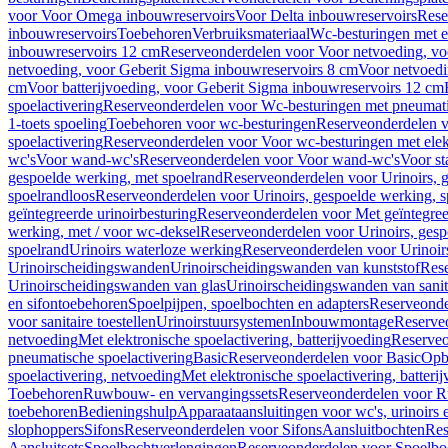
voor Voor Omega inbouwreservoirs
Voor Delta inbouwreservoirs
Rese
inbouwreservoirs
Toebehoren
Verbruiksmateriaal
Wc-besturingen met el
inbouwreservoirs 12 cm
Reserveonderdelen voor Voor netvoeding, vo
netvoeding, voor Geberit Sigma inbouwreservoirs 8 cm
Voor netvoedi
cm
Voor batterijvoeding, voor Geberit Sigma inbouwreservoirs 12 cm
spoelactivering
Reserveonderdelen voor Wc-besturingen met pneumati
1-toets spoeling
Toebehoren voor wc-besturingen
Reserveonderdelen v
spoelactivering
Reserveonderdelen voor Voor wc-besturingen met elekt
wc's
Voor wand-wc's
Reserveonderdelen voor Voor wand-wc's
Voor st
gespoelde werking, met spoelrand
Reserveonderdelen voor Urinoirs, 
spoelrandloos
Reserveonderdelen voor Urinoirs, gespoelde werking, s
geïntegreerde urinoirbesturing
Reserveonderdelen voor Met geïntegreer
werking, met / voor wc-deksel
Reserveonderdelen voor Urinoirs, gesp
spoelrand
Urinoirs waterloze werking
Reserveonderdelen voor Urinoir
Urinoirscheidingswanden
Urinoirscheidingswanden van kunststof
Rese
Urinoirscheidingswanden van glas
Urinoirscheidingswanden van sanit
en sifontoebehoren
Spoelpijpen, spoelbochten en adapters
Reserveonde
voor sanitaire toestellen
Urinoirstuursystemen
Inbouwmontage
Reserve
netvoeding
Met elektronische spoelactivering, batterijvoeding
Reserveo
pneumatische spoelactivering
Basic
Reserveonderdelen voor Basic
Op
spoelactivering, netvoeding
Met elektronische spoelactivering, batteri
Toebehoren
Ruwbouw- en vervangingssets
Reserveonderdelen voor R
toebehoren
Bedieningshulp
Apparaataansluitingen voor wc's, urinoirs 
slophoppers
Sifons
Reserveonderdelen voor Sifons
Aansluitbochten
Res
Aansluitsets
Spoelbochtverlengingen
Reserveonderdelen voor Spoelbo