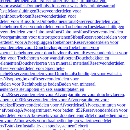
serveonderdelen voor Buissifons
Buissifons, ruimtesparend
voor wastafels
Dompelbuissifons voor wastafels, ruimtesparend
astafelaansluitingen
Reserveonderdelen voor
gen
Inbouwboxen
Reserveonderdelen voor
delen voor Buissifons
Dubbelkamersifons
Reserveonderdelen voor
oebehoren
Reserveonderdelen voor Toebehoren
Toestelaansluitingen
rveonderdelen voor Inbouwsifons
Opbouwsifons
Reserveonderdelen
oergarnituren voor uitstortgootstenen
Sifons
Reserveonderdelen voor
erdelen voor Afvoerpluggen
Toebehoren
Reserveonderdelen voor
veonderdelen voor Douchevloergoten
Toebehoren voor
voeren
Toebehoren voor douchevloerafvoeren
Reserveonderdelen voor
len voor Toebehoren voor wandafvoeren
Douchebakken en
-elementen
Douchevloeren van mineraal materiaal
Reserveonderdelen
Reserveonderdelen voor Specifieke
ouche
Reserveonderdelen voor Douche-afscheidingen voor walk-in-
es
Nisopbergboxen
Reserveonderdelen voor
delen voor Rechthoekige baden
Baden van mineraal
ementen
Sets steunpoten en sets aansluitplaten en
, d52
Reserveonderdelen voor Afvoergarnituren voor douchevloeren,
vloeren, d90
Reserveonderdelen voor Afvoergarnituren voor
rdeksel
Reserveonderdelen voor Afvoerdeksel
Afvoergarnituren voor
 afvoerkap
Afvoergarnituren voor baden, d52
Reserveonderdelen voor
derdelen voor Afbouwsets voor draaibediening
Met draaibediening en
n voor Afbouwsets voor draaibediening en watertoevoer
Met
ets
T-stukken
Installatie- en spoelsystemen
Geberit