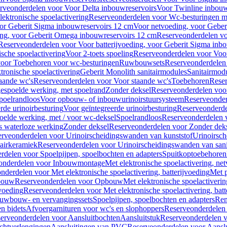
rveonderdelen voor Voor Delta inbouwreservoirs
Voor Twinline inbouw
ektronische spoelactivering
Reserveonderdelen voor Wc-besturingen met
or Geberit Sigma inbouwreservoirs 12 cm
Voor netvoeding, voor Geber
ng, voor Geberit Omega inbouwreservoirs 12 cm
Reserveonderdelen vo
Reserveonderdelen voor Voor batterijvoeding, voor Geberit Sigma inb
sche spoelactivering
Voor 2-toets spoeling
Reserveonderdelen voor Voor
oor Toebehoren voor wc-besturingen
Ruwbouwsets
Reserveonderdele
ronische spoelactivering
Geberit Monolith sanitairmodules
Sanitairmod
aande wc's
Reserveonderdelen voor Voor staande wc's
Toebehoren
Rese
gespoelde werking, met spoelrand
Zonder deksel
Reserveonderdelen voo
poelrandloos
Voor opbouw- of inbouwurinoirstuursysteem
Reserveonder
de urinoirbesturing
Voor geïntegreerde urinoirbesturing
Reserveonderdel
oelde werking, met / voor wc-deksel
Spoelrandloos
Reserveonderdelen 
s waterloze werking
Zonder deksel
Reserveonderdelen voor Zonder dek
rveonderdelen voor Urinoirscheidingswanden van kunststof
Urinoirsc
airkeramiek
Reserveonderdelen voor Urinoirscheidingswanden van sani
rdelen voor Spoelpijpen, spoelbochten en adapters
Spuitkoptoebehoren
onderdelen voor Inbouwmontage
Met elektronische spoelactivering, ne
nderdelen voor Met elektronische spoelactivering, batterijvoeding
Met p
bouw
Reserveonderdelen voor Opbouw
Met elektronische spoelactiveri
jvoeding
Reserveonderdelen voor Met elektronische spoelactivering, batt
uwbouw- en vervangingssets
Spoelpijpen, spoelbochten en adapters
Ren
en bidets
Afvoergarnituren voor wc's en slophoppers
Reserveonderdelen 
erveonderdelen voor Aansluitbochten
Aansluitstuk
Reserveonderdelen v
chtverlengingen
Aansluitingen van PVC
Reserveonderdelen voor Aansl