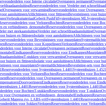
erveonderdelen voor Interne circulatie
Overgangen permanent
Overgang
roefdraadaansluiting
Reserveonderdelen voor Verdeler met schroefdraad
bel
Overgangen voor verwarming
Reserveonderdelen voor Overgangen 
voor aansluitingen
Afdichtingen voor fittingen
Bevestigingen voor buiz
ingen
Verbruiksmateriaal
Geberit PushFit
Systeembuizen ML
Systeembui
Reserveonderdelen voor Verlopen
Bochten
Reserveonderdelen voor Boc
n en verbindingen, demontabel
Reserveonderdelen voor Overgangen en
eler met steekaansluiting
Verdeler met schroefdraadaansluiting
Overgan
voor buizen en fittingen
Isolatie voor aansluitingen
Afdichtingen voor bui
eserveonderdelen voor Bevestigingen voor muurplaten
Systeemafdichti
gen
Reserveonderdelen voor Koppelingen
Verlopen
Reserveonderdelen 
erdelen voor Interne circulatie
Overgangen permanent
Reserveonderde
emontabel
Eindkappen
Reserveonderdelen voor Eindkappen
Muurplaten
R
draadaansluiting
T-stukken voor verwarming
Overgangen voor verwarm
voor buizen en fittingen
Isolatie voor aansluitingen
Afdichtingen voor bui
igingen voor muurplaten
Systeemafdichtingen
Bevestiging-sets voor fl
1
Reserveonderdelen voor Systeembuizen 1.4401
Systeembuizen 1.452
rveonderdelen voor Verlopen
Bochten
Reserveonderdelen voor Bochte
nent
Reserveonderdelen voor Overgangen permanent
Overgangen en ve
ompensatoren
Doorvoeringen
Eindkappen
Reserveonderdelen voor Eind
steembuizen 1.4401
Reserveonderdelen voor Systeembuizen 1.4401
Bui
derdelen voor Bochten
T-stukken
Reserveonderdelen voor T-stukken
Ov
en voor Overgangen en verbindingen, demontabel
Eindkappen
Reserveo
eberit Mapress rvs, LABS-vrij
Systeembuizen 1.4401
Reserveonderdel
eonderdelen voor Sokken
Verlopen
Reserveonderdelen voor Verlopen
Bo