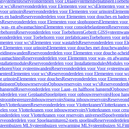
gsystemen
Reserveonderdelen voor Draagsystemen
Beplatingen
Toebeh
or wc's
Reserveonderdelen voor Elementen voor wc's
Elementen voor wa
voor urinoirs
Reserveonderdelen voor Elementen voor urinoirs
Element
es en baden
Reserveonderdelen voor Elementen voor douches en baden
s
Reserveonderdelen voor Elementen voor slophoppers
Elementen voor
 was- en afwasmachines
Elementen voor consolebelastingen
Reserveond
ebehoren
Reserveonderdelen voor Toebehoren
Geberit GIS
Systeemwan
eonderdelen voor Toebehoren voor prefabricages
Toebehoren voor gelui
ementen voor wc's
Elementen voor wastafels
Reserveonderdelen voor El
r Elementen voor urinoirs
Elementen voor douches met douchewandgo
heidingswanden
Reserveonderdelen voor Elementen voor douche-schei
wasmachines
Reserveonderdelen voor Elementen voor was- en afwasma
stallatiemodules
Reserveonderdelen voor Installatiemodules
Modules vo
behoren
Voor systeemwanden
Reserveonderdelen voor Voor systeemwa
menten
Elementen voor wc's
Reserveonderdelen voor Elementen voor wc
 urinoirs
Elementen voor douches
Reserveonderdelen voor Elementen 
tigingen
Opbouwreservoirs
Opbouwreservoirs voor wc's
Reserveonderde
 hangend
Reserveonderdelen voor Laag- en halfhoog hangend
Opbouwres
nderdelen voor Geplaatst
Spoelpijpen voor opbouwreservoirs
Hoog han
rstroombegrenzers
Inbouwreservoirs
Sigma inbouwreservoirs
Reserveond
len
Vlotterkranen
Reserveonderdelen voor Vlotterkranen
Vlotterkranen 
elen voor Vlotterkranen voor inbouwreservoirs
Vlotterkranen voor cera
onderdelen voor Vlotterkranen voor reservoirs universeel
Spoelventiele
rveonderdelen voor Spoelgarnituren
2-toets spoeling
Reserveonderdelen 
steembuizen ML
Systeembuizen verwarming ML
Systeembuizen SL
Fit