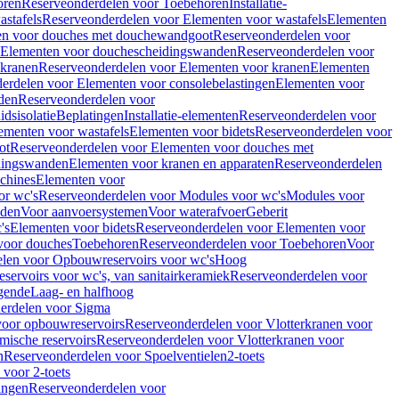
oren
Reserveonderdelen voor Toebehoren
Installatie-
stafels
Reserveonderdelen voor Elementen voor wastafels
Elementen
en voor douches met douchewandgoot
Reserveonderdelen voor
Elementen voor douchescheidingswanden
Reserveonderdelen voor
 kranen
Reserveonderdelen voor Elementen voor kranen
Elementen
erdelen voor Elementen voor consolebelastingen
Elementen voor
den
Reserveonderdelen voor
dsisolatie
Beplatingen
Installatie-elementen
Reserveonderdelen voor
ementen voor wastafels
Elementen voor bidets
Reserveonderdelen voor
ot
Reserveonderdelen voor Elementen voor douches met
dingswanden
Elementen voor kranen en apparaten
Reserveonderdelen
chines
Elementen voor
or wc's
Reserveonderdelen voor Modules voor wc's
Modules voor
nden
Voor aanvoersystemen
Voor waterafvoer
Geberit
's
Elementen voor bidets
Reserveonderdelen voor Elementen voor
voor douches
Toebehoren
Reserveonderdelen voor Toebehoren
Voor
len voor Opbouwreservoirs voor wc's
Hoog
ervoirs voor wc's, van sanitairkeramiek
Reserveonderdelen voor
gende
Laag- en halfhoog
erdelen voor Sigma
voor opbouwreservoirs
Reserveonderdelen voor Vlotterkranen voor
mische reservoirs
Reserveonderdelen voor Vlotterkranen voor
n
Reserveonderdelen voor Spoelventielen
2-toets
voor 2-toets
tingen
Reserveonderdelen voor