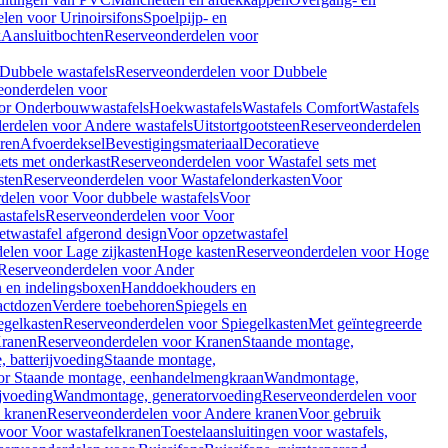
len voor Urinoirsifons
Spoelpijp- en
k
Aansluitbochten
Reserveonderdelen voor
Dubbele wastafels
Reserveonderdelen voor Dubbele
eonderdelen voor
or Onderbouwwastafels
Hoekwastafels
Wastafels Comfort
Wastafels
erdelen voor Andere wastafels
Uitstortgootsteen
Reserveonderdelen
ren
Afvoerdeksel
Bevestigingsmateriaal
Decoratieve
sets met onderkast
Reserveonderdelen voor Wastafel sets met
sten
Reserveonderdelen voor Wastafelonderkasten
Voor
delen voor Voor dubbele wastafels
Voor
stafels
Reserveonderdelen voor Voor
twastafel afgerond design
Voor opzetwastafel
elen voor Lage zijkasten
Hoge kasten
Reserveonderdelen voor Hoge
Reserveonderdelen voor Ander
n en indelingsboxen
Handdoekhouders en
actdozen
Verdere toebehoren
Spiegels en
egelkasten
Reserveonderdelen voor Spiegelkasten
Met geïntegreerde
ranen
Reserveonderdelen voor Kranen
Staande montage,
 batterijvoeding
Staande montage,
or Staande montage, eenhandelmengkraan
Wandmontage,
jvoeding
Wandmontage, generatorvoeding
Reserveonderdelen voor
 kranen
Reserveonderdelen voor Andere kranen
Voor gebruik
voor Voor wastafelkranen
Toestelaansluitingen voor wastafels,