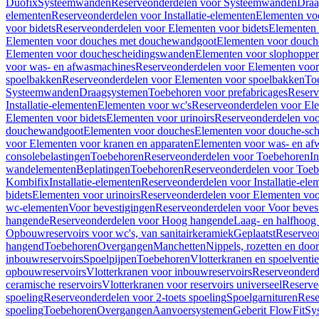
Duofix
Systeemwanden
Reserveonderdelen voor Systeemwanden
Draa
elementen
Reserveonderdelen voor Installatie-elementen
Elementen vo
voor bidets
Reserveonderdelen voor Elementen voor bidets
Elementen 
Elementen voor douches met douchewandgoot
Elementen voor douch
Elementen voor douchescheidingswanden
Elementen voor slophopper
voor was- en afwasmachines
Reserveonderdelen voor Elementen voor
spoelbakken
Reserveonderdelen voor Elementen voor spoelbakken
To
Systeemwanden
Draagsystemen
Toebehoren voor prefabricages
Reserv
Installatie-elementen
Elementen voor wc's
Reserveonderdelen voor El
Elementen voor bidets
Elementen voor urinoirs
Reserveonderdelen voo
douchewandgoot
Elementen voor douches
Elementen voor douche-sc
voor Elementen voor kranen en apparaten
Elementen voor was- en af
consolebelastingen
Toebehoren
Reserveonderdelen voor Toebehoren
In
wandelementen
Beplatingen
Toebehoren
Reserveonderdelen voor Toe
Kombifix
Installatie-elementen
Reserveonderdelen voor Installatie-ele
bidets
Elementen voor urinoirs
Reserveonderdelen voor Elementen voor
wc-elementen
Voor bevestigingen
Reserveonderdelen voor Voor beves
hangende
Reserveonderdelen voor Hoog hangende
Laag- en halfhoog
Opbouwreservoirs voor wc's, van sanitairkeramiek
Geplaatst
Reserveo
hangend
Toebehoren
Overgangen
Manchetten
Nippels, rozetten en doo
inbouwreservoirs
Spoelpijpen
Toebehoren
Vlotterkranen en spoelventie
opbouwreservoirs
Vlotterkranen voor inbouwreservoirs
Reserveonderd
ceramische reservoirs
Vlotterkranen voor reservoirs universeel
Reserve
spoeling
Reserveonderdelen voor 2-toets spoeling
Spoelgarnituren
Rese
spoeling
Toebehoren
Overgangen
Aanvoersystemen
Geberit FlowFit
Sy