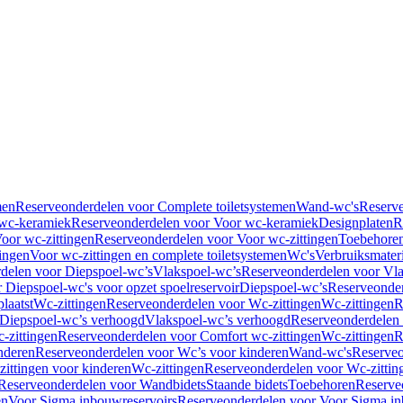
men
Reserveonderdelen voor Complete toiletsystemen
Wand-wc's
Reserv
wc-keramiek
Reserveonderdelen voor Voor wc-keramiek
Designplaten
R
oor wc-zittingen
Reserveonderdelen voor Voor wc-zittingen
Toebehore
ingen
Voor wc-zittingen en complete toiletsystemen
Wc's
Verbruiksmater
delen voor Diepspoel-wc’s
Vlakspoel-wc’s
Reserveonderdelen voor Vla
 Diepspoel-wc's voor opzet spoelreservoir
Diepspoel-wc’s
Reserveonder
laatst
Wc-zittingen
Reserveonderdelen voor Wc-zittingen
Wc-zittingen
R
 Diepspoel-wc’s verhoogd
Vlakspoel-wc’s verhoogd
Reserveonderdelen
-zittingen
Reserveonderdelen voor Comfort wc-zittingen
Wc-zittingen
R
nderen
Reserveonderdelen voor Wc’s voor kinderen
Wand-wc's
Reserveo
ittingen voor kinderen
Wc-zittingen
Reserveonderdelen voor Wc-zittin
Reserveonderdelen voor Wandbidets
Staande bidets
Toebehoren
Reserve
en
Voor Sigma inbouwreservoirs
Reserveonderdelen voor Voor Sigma in