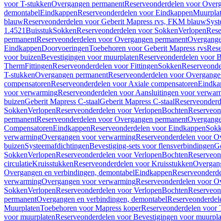
voor T-stukken
Overgangen permanent
Reserveonderdelen voor Over
demontabel
Eindkappen
Reserveonderdelen voor Eindkappen
Muurpla
blauw
Reserveonderdelen voor Geberit Mapress rvs, FKM blauw
Syst
1.4521
Buisstuk
Sokken
Reserveonderdelen voor Sokken
Verlopen
Rese
permanent
Reserveonderdelen voor Overgangen permanent
Overgange
Eindkappen
Doorvoeringen
Toebehoren voor Geberit Mapress rvs
Rese
voor buizen
Bevestigingen voor muurplaten
Reserveonderdelen voor B
Therm
Fittingen
Reserveonderdelen voor Fittingen
Sokken
Reserveonde
T-stukken
Overgangen permanent
Reserveonderdelen voor Overgange
compensatoren
Reserveonderdelen voor Axiale compensatoren
Eindka
voor verwarming
Reserveonderdelen voor Aansluitingen voor verwar
buizen
Geberit Mapress C-staal
Geberit Mapress C-staal
Reserveonderd
Sokken
Verlopen
Reserveonderdelen voor Verlopen
Bochten
Reserveon
permanent
Reserveonderdelen voor Overgangen permanent
Overgange
Compensatoren
Eindkappen
Reserveonderdelen voor Eindkappen
Sokk
verwarming
Overgangen voor verwarming
Reserveonderdelen voor O
buizen
Systeemafdichtingen
Bevestiging-sets voor flensverbindingen
Ge
Sokken
Verlopen
Reserveonderdelen voor Verlopen
Bochten
Reserveon
circulatie
Kruisstukken
Reserveonderdelen voor Kruisstukken
Overgan
Overgangen en verbindingen, demontabel
Eindkappen
Reserveonderd
verwarming
Overgangen voor verwarming
Reserveonderdelen voor O
Sokken
Verlopen
Reserveonderdelen voor Verlopen
Bochten
Reserveon
permanent
Overgangen en verbindingen, demontabel
Reserveonderdel
Muurplaten
Toebehoren voor Mapress koper
Reserveonderdelen voor 
voor muurplaten
Reserveonderdelen voor Bevestigingen voor muurpla