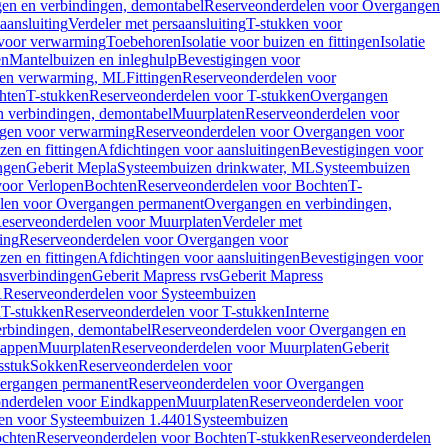
en en verbindingen, demontabel
Reserveonderdelen voor Overgangen
aansluiting
Verdeler met persaansluiting
T-stukken voor
voor verwarming
Toebehoren
Isolatie voor buizen en fittingen
Isolatie
en
Mantelbuizen en inleghulp
Bevestigingen voor
zen verwarming, ML
Fittingen
Reserveonderdelen voor
hten
T-stukken
Reserveonderdelen voor T-stukken
Overgangen
 verbindingen, demontabel
Muurplaten
Reserveonderdelen voor
gen voor verwarming
Reserveonderdelen voor Overgangen voor
zen en fittingen
Afdichtingen voor aansluitingen
Bevestigingen voor
ngen
Geberit Mepla
Systeembuizen drinkwater, ML
Systeembuizen
voor Verlopen
Bochten
Reserveonderdelen voor Bochten
T-
len voor Overgangen permanent
Overgangen en verbindingen,
eserveonderdelen voor Muurplaten
Verdeler met
ing
Reserveonderdelen voor Overgangen voor
zen en fittingen
Afdichtingen voor aansluitingen
Bevestigingen voor
ensverbindingen
Geberit Mapress rvs
Geberit Mapress
1
Reserveonderdelen voor Systeembuizen
n
T-stukken
Reserveonderdelen voor T-stukken
Interne
rbindingen, demontabel
Reserveonderdelen voor Overgangen en
kappen
Muurplaten
Reserveonderdelen voor Muurplaten
Geberit
sstuk
Sokken
Reserveonderdelen voor
ergangen permanent
Reserveonderdelen voor Overgangen
nderdelen voor Eindkappen
Muurplaten
Reserveonderdelen voor
en voor Systeembuizen 1.4401
Systeembuizen
chten
Reserveonderdelen voor Bochten
T-stukken
Reserveonderdelen