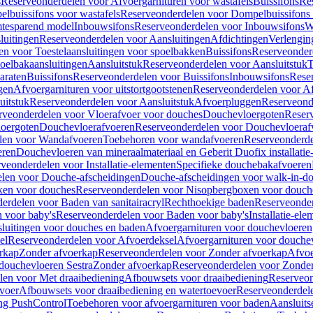
s
Reserveonderdelen voor Afvoergarnituren voor wastafels
Buissifons
Re
lbuissifons voor wastafels
Reserveonderdelen voor Dompelbuissifons 
mtesparend model
Inbouwsifons
Reserveonderdelen voor Inbouwsifons
W
luitingen
Reserveonderdelen voor Aansluitingen
Afdichtingen
Verlengin
n voor Toestelaansluitingen voor spoelbakken
Buissifons
Reserveonder
oelbakaansluitingen
Aansluitstuk
Reserveonderdelen voor Aansluitstuk
T
araten
Buissifons
Reserveonderdelen voor Buissifons
Inbouwsifons
Rese
gen
Afvoergarnituren voor uitstortgootstenen
Reserveonderdelen voor Afv
uitstuk
Reserveonderdelen voor Aansluitstuk
Afvoerpluggen
Reserveond
rveonderdelen voor Vloerafvoer voor douches
Douchevloergoten
Reser
loergoten
Douchevloerafvoeren
Reserveonderdelen voor Douchevloeraf
len voor Wandafvoeren
Toebehoren voor wandafvoeren
Reserveonderde
eren
Douchevloeren van mineraalmateriaal en Geberit Duofix installatie
veonderdelen voor Installatie-elementen
Specifieke douchebakafvoeren
len voor Douche-afscheidingen
Douche-afscheidingen voor walk-in-d
xen voor douches
Reserveonderdelen voor Nisopbergboxen voor douch
erdelen voor Baden van sanitairacryl
Rechthoekige baden
Reserveonder
 voor baby's
Reserveonderdelen voor Baden voor baby's
Installatie-el
luitingen voor douches en baden
Afvoergarnituren voor douchevloeren
el
Reserveonderdelen voor Afvoerdeksel
Afvoergarnituren voor douche
rkap
Zonder afvoerkap
Reserveonderdelen voor Zonder afvoerkap
Afvoe
douchevloeren Sestra
Zonder afvoerkap
Reserveonderdelen voor Zonder
len voor Met draaibediening
Afbouwsets voor draaibediening
Reserveon
voer
Afbouwsets voor draaibediening en watertoevoer
Reserveonderdele
ng PushControl
Toebehoren voor afvoergarnituren voor baden
Aansluits