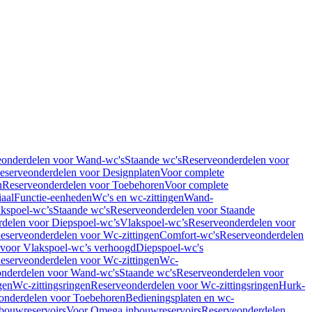
eonderdelen voor Wand-wc's
Staande wc's
Reserveonderdelen voor
eserveonderdelen voor Designplaten
Voor complete
n
Reserveonderdelen voor Toebehoren
Voor complete
iaal
Functie-eenheden
Wc's en wc-zittingen
Wand-
kspoel-wc’s
Staande wc's
Reserveonderdelen voor Staande
delen voor Diepspoel-wc’s
Vlakspoel-wc’s
Reserveonderdelen voor
eserveonderdelen voor Wc-zittingen
Comfort-wc's
Reserveonderdelen
 voor Vlakspoel-wc’s verhoogd
Diepspoel-wc's
eserveonderdelen voor Wc-zittingen
Wc-
nderdelen voor Wand-wc's
Staande wc's
Reserveonderdelen voor
gen
Wc-zittingsringen
Reserveonderdelen voor Wc-zittingsringen
Hurk-
onderdelen voor Toebehoren
Bedieningsplaten en wc-
bouwreservoirs
Voor Omega inbouwreservoirs
Reserveonderdelen