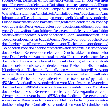
spoelbakken, toestellen en gootstenen
Afvoergarnituren voor wastafel
model
Reserveonderdelen voor Buissifons, ruimtesparend model
Dompe
model
Reserveonderdelen voor Dompelbuissifons voor wastafels, rui
Wastafelaansluitingen
Aansluitstuk
Aansluitbochten
Abdeckungen
Aans
Inbouwboxen
Toestelaansluitingen voor spoelbakken
Reserveonderdele
Dubbelkamersifons
Spoelbakaansluitingen
Reserveonderdelen voor Sp
voor apparaten
Reserveonderdelen voor Toestelaansluitingen voor app
voor Opbouwsifons
Aansluitingen
Reserveonderdelen voor Aansluitin
Sifons
Aansluitbochten
Reserveonderdelen voor Aansluitbochten
Aansl
Toebehoren
Douches en baden
Douche
Vloerafvoer voor douches
Rese
douchevloergoten
Reserveonderdelen voor Toebehoren voor douchev
Toebehoren voor douchevloerafvoeren
Wandafvoeren
Reserveonderde
douchevloeren
Reserveonderdelen voor Douchebakken en douchevlo
voor Douchevloeren van mineraal materiaal
Installatie-elementen
Reser
douchebakafvoeren
Toebehoren
Douche-afscheidingen
Reserveonderde
douche
Toebehoren
Reserveonderdelen voor Toebehoren
Nisopbergbo
Nisopbergboxen
Toebehoren
Baden
Baden van sanitairacryl
Reserveond
materiaal
Reserveonderdelen voor Baden van mineraal materiaal
Baden
wandankers
Toebehoren
Reparatiesets
Verdere toebehoren
Apparaataans
d52
Met afvoerkap
Reserveonderdelen voor Met afvoerkap
Afvoerdeks
douchevloeren, d90
Met afvoerkap
Reserveonderdelen voor Met afvoe
douchevloeren Sestra
Reserveonderdelen voor Afvoergarnituren voor 
Afvoergarnituren voor baden, d52
Met draaibediening
Reserveonderde
watertoevoer
Reserveonderdelen voor Met draaibediening en watertoe
drukbediening PushControl
Reserveonderdelen voor Met drukbedieni