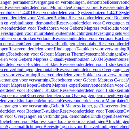
gangen permanent
Overgangen en verbindingen, demontabel
Reserveond
ten
Reserveonderdelen voor Muurplaten
Compensatoren
Reserveonderde
eembuizen 1.4401
Reserveonderdelen voor Systeembuizen 1.4401
Syst
rveonderdelen voor Verlopen
Bochten
Reserveonderdelen voor Bochte
n en verbindingen, demontabel
Reserveonderdelen voor Overgangen en
rveonderdelen voor Toebehoren voor Geberit Mapress rvs
Isolatie voor
evestigingen voor muurplaten
Systeemafdichtingen
Bevestiging-sets vo
rdelen voor Sokken
Verlopen
Reserveonderdelen voor Verlopen
Bochte
n permanent
Overgangen en verbindingen, demontabel
Reserveonderdel
ppen
Reserveonderdelen voor Eindkappen
T-stukken voor verwarming
R
ming
Toebehoren voor Geberit Mapress Therm
Systeemafdichtingen
Beve
elen voor Geberit Mapress C-staal
Systeembuizen 1.0034
Systeembuize
derdelen voor Bochten
T-stukken
Reserveonderdelen voor T-stukken
Kr
n en verbindingen, demontabel
Reserveonderdelen voor Overgangen en
en voor verwarming
Reserveonderdelen voor Sokken voor verwarmin
vergangen voor verwarming
Toebehoren voor Geberit Mapress C-staal
A
berit Mapress koper
Geberit Mapress koper
Reserveonderdelen voor Ge
derdelen voor Bochten
T-stukken
Reserveonderdelen voor T-stukken
Int
gen permanent
Reserveonderdelen voor Overgangen permanent
Overgan
elen voor Eindkappen
Muurplaten
Reserveonderdelen voor Muurplaten
T
vergangen voor verwarming
Geberit Mapress koper, gas
Reserveonderde
derdelen voor Bochten
T-stukken
Reserveonderdelen voor T-stukken
Ov
en voor Overgangen en verbindingen, demontabel
Eindkappen
Reserveo
Toebehoren voor Mapress koper
Isolatie voor aansluitingen
Afdichtingen
ten
Systeemafdichtingen
Bevestiging-sets voor flensverbindingen
Geberi