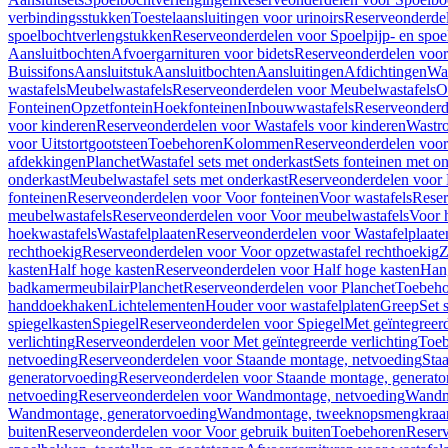
verbindingsstukken
Toestelaansluitingen voor urinoirs
Reserveonderdel
spoelbochtverlengstukken
Reserveonderdelen voor Spoelpijp- en spoe
Aansluitbochten
Afvoergarnituren voor bidets
Reserveonderdelen voor 
Buissifons
Aansluitstuk
Aansluitbochten
Aansluitingen
Afdichtingen
Was
wastafels
Meubelwastafels
Reserveonderdelen voor Meubelwastafels
O
Fonteinen
Opzetfontein
Hoekfonteinen
Inbouwwastafels
Reserveonderd
voor kinderen
Reserveonderdelen voor Wastafels voor kinderen
Wastr
voor Uitstortgootsteen
Toebehoren
Kolommen
Reserveonderdelen vo
afdekkingen
Planchet
Wastafel sets met onderkast
Sets fonteinen met o
onderkast
Meubelwastafel sets met onderkast
Reserveonderdelen voor 
fonteinen
Reserveonderdelen voor Voor fonteinen
Voor wastafels
Reser
meubelwastafels
Reserveonderdelen voor Voor meubelwastafels
Voor 
hoekwastafels
Wastafelplaaten
Reserveonderdelen voor Wastafelplaate
rechthoekig
Reserveonderdelen voor Voor opzetwastafel rechthoekig
Z
kasten
Half hoge kasten
Reserveonderdelen voor Half hoge kasten
Han
badkamermeubilair
Planchet
Reserveonderdelen voor Planchet
Toebeho
handdoekhaken
Lichtelementen
Houder voor wastafelplaten
Greep
Set 
spiegelkasten
Spiegel
Reserveonderdelen voor Spiegel
Met geïntegreerd
verlichting
Reserveonderdelen voor Met geïntegreerde verlichting
Toeb
netvoeding
Reserveonderdelen voor Staande montage, netvoeding
Sta
generatorvoeding
Reserveonderdelen voor Staande montage, generato
netvoeding
Reserveonderdelen voor Wandmontage, netvoeding
Wandmo
Wandmontage, generatorvoeding
Wandmontage, tweeknopsmengkraa
buiten
Reserveonderdelen voor Voor gebruik buiten
Toebehoren
Reser