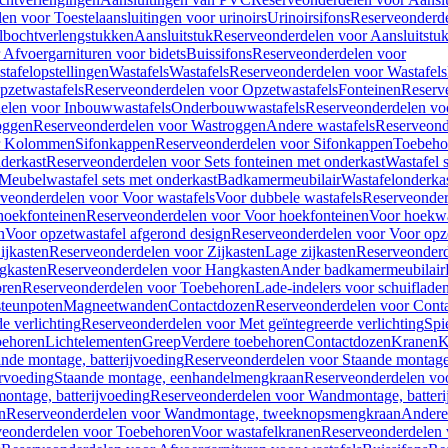
en voor Toestelaansluitingen voor urinoirs
Urinoirsifons
Reserveonderde
lbochtverlengstukken
Aansluitstuk
Reserveonderdelen voor Aansluitstu
Afvoergarnituren voor bidets
Buissifons
Reserveonderdelen voor
tafelopstellingen
Wastafels
Wastafels
Reserveonderdelen voor Wastafels
pzetwastafels
Reserveonderdelen voor Opzetwastafels
Fonteinen
Reserv
elen voor Inbouwwastafels
Onderbouwwastafels
Reserveonderdelen vo
oggen
Reserveonderdelen voor Wastroggen
Andere wastafels
Reserveond
or Kolommen
Sifonkappen
Reserveonderdelen voor Sifonkappen
Toebeho
nderkast
Reserveonderdelen voor Sets fonteinen met onderkast
Wastafel 
Meubelwastafel sets met onderkast
Badkamermeubilair
Wastafelonderka
veonderdelen voor Voor wastafels
Voor dubbele wastafels
Reserveonder
hoekfonteinen
Reserveonderdelen voor Voor hoekfonteinen
Voor hoekwa
n
Voor opzetwastafel afgerond design
Reserveonderdelen voor Voor opze
ijkasten
Reserveonderdelen voor Zijkasten
Lage zijkasten
Reserveonderd
gkasten
Reserveonderdelen voor Hangkasten
Ander badkamermeubilair
ren
Reserveonderdelen voor Toebehoren
Lade-indelers voor schuiflade
steunpoten
Magneetwanden
Contactdozen
Reserveonderdelen voor Cont
e verlichting
Reserveonderdelen voor Met geïntegreerde verlichting
Spi
ehoren
Lichtelementen
Greep
Verdere toebehoren
Contactdozen
Kranen
K
ande montage, batterijvoeding
Reserveonderdelen voor Staande montage,
rvoeding
Staande montage, eenhandelmengkraan
Reserveonderdelen vo
ntage, batterijvoeding
Reserveonderdelen voor Wandmontage, batteri
n
Reserveonderdelen voor Wandmontage, tweeknopsmengkraan
Andere
veonderdelen voor Toebehoren
Voor wastafelkranen
Reserveonderdelen 