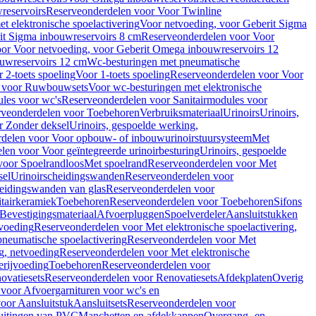
reservoirs
Reserveonderdelen voor Voor Twinline
 elektronische spoelactivering
Voor netvoeding, voor Geberit Sigma
it Sigma inbouwreservoirs 8 cm
Reserveonderdelen voor Voor
or Voor netvoeding, voor Geberit Omega inbouwreservoirs 12
ouwreservoirs 12 cm
Wc-besturingen met pneumatische
 2-toets spoeling
Voor 1-toets spoeling
Reserveonderdelen voor Voor
n voor Ruwbouwsets
Voor wc-besturingen met elektronische
ules voor wc's
Reserveonderdelen voor Sanitairmodules voor
rveonderdelen voor Toebehoren
Verbruiksmateriaal
Urinoirs
Urinoirs,
r Zonder deksel
Urinoirs, gespoelde werking,
delen voor Voor opbouw- of inbouwurinoirstuursysteem
Met
en voor Voor geïntegreerde urinoirbesturing
Urinoirs, gespoelde
voor Spoelrandloos
Met spoelrand
Reserveonderdelen voor Met
sel
Urinoirscheidingswanden
Reserveonderdelen voor
heidingswanden van glas
Reserveonderdelen voor
tairkeramiek
Toebehoren
Reserveonderdelen voor Toebehoren
Sifons
Bevestigingsmateriaal
Afvoerpluggen
Spoelverdeler
Aansluitstukken
tvoeding
Reserveonderdelen voor Met elektronische spoelactivering,
neumatische spoelactivering
Reserveonderdelen voor Met
ng, netvoeding
Reserveonderdelen voor Met elektronische
erijvoeding
Toebehoren
Reserveonderdelen voor
ovatiesets
Reserveonderdelen voor Renovatiesets
Afdekplaten
Overig
voor Afvoergarnituren voor wc's en
oor Aansluitstuk
Aansluitsets
Reserveonderdelen voor
uitingen van PVC
Manchetten en afdekkappen
Overgang- en