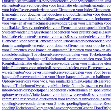
Duofix
Systeemwanden
Reserveonderdelen voor Systeemwanden
Draa
elementen
Reserveonderdelen voor Installatie-elementen
Elementen vo
voor bidets
Reserveonderdelen voor Elementen voor bidets
Elementen 
Elementen voor douches met douchewandgoot
Elementen voor douch
Elementen voor douchescheidingswanden
Elementen voor slophopper
voor was- en afwasmachines
Reserveonderdelen voor Elementen voor
spoelbakken
Reserveonderdelen voor Elementen voor spoelbakken
To
Systeemwanden
Draagsystemen
Toebehoren voor prefabricages
Reserv
Installatie-elementen
Elementen voor wc's
Reserveonderdelen voor El
Elementen voor bidets
Elementen voor urinoirs
Reserveonderdelen voo
douchewandgoot
Elementen voor douches
Elementen voor douche-sc
voor Elementen voor kranen en apparaten
Elementen voor was- en af
consolebelastingen
Toebehoren
Reserveonderdelen voor Toebehoren
In
wandelementen
Beplatingen
Toebehoren
Reserveonderdelen voor Toe
Kombifix
Installatie-elementen
Reserveonderdelen voor Installatie-ele
bidets
Elementen voor urinoirs
Reserveonderdelen voor Elementen voor
wc-elementen
Voor bevestigingen
Reserveonderdelen voor Voor beves
hangende
Reserveonderdelen voor Hoog hangende
Laag- en halfhoog
Opbouwreservoirs voor wc's, van sanitairkeramiek
Geplaatst
Reserveo
hangend
Toebehoren
Overgangen
Manchetten
Nippels, rozetten en doo
inbouwreservoirs
Spoelpijpen
Toebehoren
Vlotterkranen en spoelventie
opbouwreservoirs
Vlotterkranen voor inbouwreservoirs
Reserveonderd
ceramische reservoirs
Vlotterkranen voor reservoirs universeel
Reserve
spoeling
Reserveonderdelen voor 2-toets spoeling
Spoelgarnituren
Rese
spoeling
Toebehoren
Overgangen
Aanvoersystemen
Geberit FlowFit
Sy