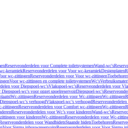
men
Reserveonderdelen voor Complete toiletsystemen
Wand-wc's
Reserv
wc-keramiek
Reserveonderdelen voor Voor wc-keramiek
Designplaten
R
oor wc-zittingen
Reserveonderdelen voor Voor wc-zittingen
Toebehore
ingen
Voor wc-zittingen en complete toiletsystemen
Wc's
Verbruiksmater
delen voor Diepspoel-wc’s
Vlakspoel-wc’s
Reserveonderdelen voor Vla
 Diepspoel-wc's voor opzet spoelreservoir
Diepspoel-wc’s
Reserveonder
laatst
Wc-zittingen
Reserveonderdelen voor Wc-zittingen
Wc-zittingen
R
 Diepspoel-wc’s verhoogd
Vlakspoel-wc’s verhoogd
Reserveonderdelen
-zittingen
Reserveonderdelen voor Comfort wc-zittingen
Wc-zittingen
R
nderen
Reserveonderdelen voor Wc’s voor kinderen
Wand-wc's
Reserveo
ittingen voor kinderen
Wc-zittingen
Reserveonderdelen voor Wc-zittin
Reserveonderdelen voor Wandbidets
Staande bidets
Toebehoren
Reserve
en
Voor Sigma inbouwreservoirs
Reserveonderdelen voor Voor Sigma in