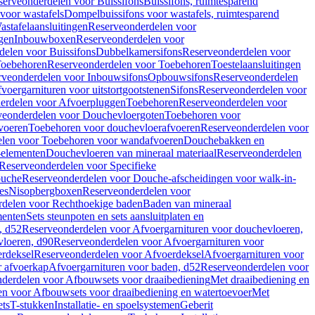
serveonderdelen voor Buissifons
Buissifons, ruimtesparend
voor wastafels
Dompelbuissifons voor wastafels, ruimtesparend
astafelaansluitingen
Reserveonderdelen voor
gen
Inbouwboxen
Reserveonderdelen voor
delen voor Buissifons
Dubbelkamersifons
Reserveonderdelen voor
oebehoren
Reserveonderdelen voor Toebehoren
Toestelaansluitingen
rveonderdelen voor Inbouwsifons
Opbouwsifons
Reserveonderdelen
oergarnituren voor uitstortgootstenen
Sifons
Reserveonderdelen voor
erdelen voor Afvoerpluggen
Toebehoren
Reserveonderdelen voor
veonderdelen voor Douchevloergoten
Toebehoren voor
voeren
Toebehoren voor douchevloerafvoeren
Reserveonderdelen voor
len voor Toebehoren voor wandafvoeren
Douchebakken en
-elementen
Douchevloeren van mineraal materiaal
Reserveonderdelen
Reserveonderdelen voor Specifieke
ouche
Reserveonderdelen voor Douche-afscheidingen voor walk-in-
es
Nisopbergboxen
Reserveonderdelen voor
delen voor Rechthoekige baden
Baden van mineraal
ementen
Sets steunpoten en sets aansluitplaten en
, d52
Reserveonderdelen voor Afvoergarnituren voor douchevloeren,
vloeren, d90
Reserveonderdelen voor Afvoergarnituren voor
rdeksel
Reserveonderdelen voor Afvoerdeksel
Afvoergarnituren voor
 afvoerkap
Afvoergarnituren voor baden, d52
Reserveonderdelen voor
derdelen voor Afbouwsets voor draaibediening
Met draaibediening en
n voor Afbouwsets voor draaibediening en watertoevoer
Met
ets
T-stukken
Installatie- en spoelsystemen
Geberit