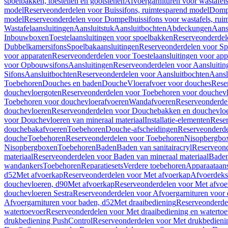
spoelbakken, toestellen en gootstenen
Afvoergarnituren voor wastafel
model
Reserveonderdelen voor Buissifons, ruimtesparend model
Dompe
model
Reserveonderdelen voor Dompelbuissifons voor wastafels, rui
Wastafelaansluitingen
Aansluitstuk
Aansluitbochten
Abdeckungen
Aans
Inbouwboxen
Toestelaansluitingen voor spoelbakken
Reserveonderdele
Dubbelkamersifons
Spoelbakaansluitingen
Reserveonderdelen voor Sp
voor apparaten
Reserveonderdelen voor Toestelaansluitingen voor app
voor Opbouwsifons
Aansluitingen
Reserveonderdelen voor Aansluitin
Sifons
Aansluitbochten
Reserveonderdelen voor Aansluitbochten
Aansl
Toebehoren
Douches en baden
Douche
Vloerafvoer voor douches
Rese
douchevloergoten
Reserveonderdelen voor Toebehoren voor douchev
Toebehoren voor douchevloerafvoeren
Wandafvoeren
Reserveonderde
douchevloeren
Reserveonderdelen voor Douchebakken en douchevlo
voor Douchevloeren van mineraal materiaal
Installatie-elementen
Reser
douchebakafvoeren
Toebehoren
Douche-afscheidingen
Reserveonderde
douche
Toebehoren
Reserveonderdelen voor Toebehoren
Nisopbergbo
Nisopbergboxen
Toebehoren
Baden
Baden van sanitairacryl
Reserveond
materiaal
Reserveonderdelen voor Baden van mineraal materiaal
Baden
wandankers
Toebehoren
Reparatiesets
Verdere toebehoren
Apparaataans
d52
Met afvoerkap
Reserveonderdelen voor Met afvoerkap
Afvoerdeks
douchevloeren, d90
Met afvoerkap
Reserveonderdelen voor Met afvoe
douchevloeren Sestra
Reserveonderdelen voor Afvoergarnituren voor 
Afvoergarnituren voor baden, d52
Met draaibediening
Reserveonderde
watertoevoer
Reserveonderdelen voor Met draaibediening en watertoe
drukbediening PushControl
Reserveonderdelen voor Met drukbedieni