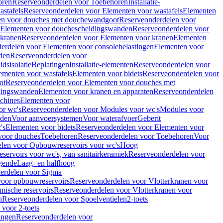
oren
Reserveonderdelen voor Toebehoren
Installatie-
stafels
Reserveonderdelen voor Elementen voor wastafels
Elementen
en voor douches met douchewandgoot
Reserveonderdelen voor
Elementen voor douchescheidingswanden
Reserveonderdelen voor
 kranen
Reserveonderdelen voor Elementen voor kranen
Elementen
erdelen voor Elementen voor consolebelastingen
Elementen voor
den
Reserveonderdelen voor
dsisolatie
Beplatingen
Installatie-elementen
Reserveonderdelen voor
ementen voor wastafels
Elementen voor bidets
Reserveonderdelen voor
ot
Reserveonderdelen voor Elementen voor douches met
dingswanden
Elementen voor kranen en apparaten
Reserveonderdelen
chines
Elementen voor
or wc's
Reserveonderdelen voor Modules voor wc's
Modules voor
nden
Voor aanvoersystemen
Voor waterafvoer
Geberit
's
Elementen voor bidets
Reserveonderdelen voor Elementen voor
voor douches
Toebehoren
Reserveonderdelen voor Toebehoren
Voor
len voor Opbouwreservoirs voor wc's
Hoog
ervoirs voor wc's, van sanitairkeramiek
Reserveonderdelen voor
gende
Laag- en halfhoog
erdelen voor Sigma
voor opbouwreservoirs
Reserveonderdelen voor Vlotterkranen voor
mische reservoirs
Reserveonderdelen voor Vlotterkranen voor
n
Reserveonderdelen voor Spoelventielen
2-toets
voor 2-toets
tingen
Reserveonderdelen voor