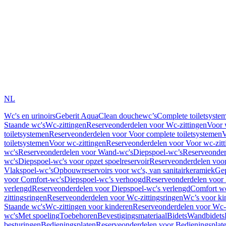
NL
Wc's en urinoirs
Geberit AquaClean douchewc’s
Complete toiletsyste
Staande wc's
Wc-zittingen
Reserveonderdelen voor Wc-zittingen
Voor 
toiletsystemen
Reserveonderdelen voor Voor complete toiletsystemen
V
toiletsystemen
Voor wc-zittingen
Reserveonderdelen voor Voor wc-zitt
wc's
Reserveonderdelen voor Wand-wc's
Diepspoel-wc’s
Reserveonder
wc's
Diepspoel-wc's voor opzet spoelreservoir
Reserveonderdelen voor
Vlakspoel-wc’s
Opbouwreservoirs voor wc's, van sanitairkeramiek
Gep
voor Comfort-wc's
Diepspoel-wc’s verhoogd
Reserveonderdelen voor
verlengd
Reserveonderdelen voor Diepspoel-wc's verlengd
Comfort wc
zittingsringen
Reserveonderdelen voor Wc-zittingsringen
Wc’s voor ki
Staande wc's
Wc-zittingen voor kinderen
Reserveonderdelen voor Wc-z
wc's
Met spoeling
Toebehoren
Bevestigingsmateriaal
Bidets
Wandbidets
besturingen
Bedieningsplaten
Reserveonderdelen voor Bedieningsplat