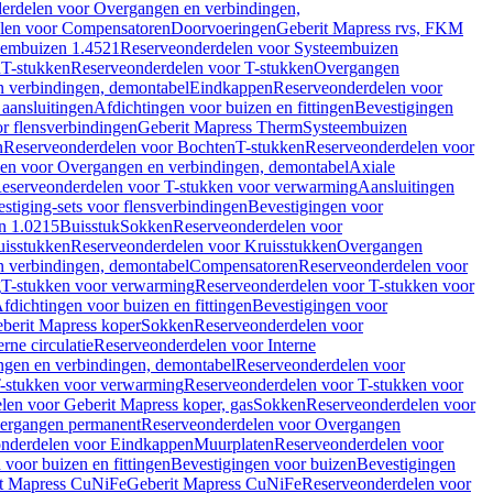
erdelen voor Overgangen en verbindingen,
len voor Compensatoren
Doorvoeringen
Geberit Mapress rvs, FKM
eembuizen 1.4521
Reserveonderdelen voor Systeembuizen
n
T-stukken
Reserveonderdelen voor T-stukken
Overgangen
 verbindingen, demontabel
Eindkappen
Reserveonderdelen voor
 aansluitingen
Afdichtingen voor buizen en fittingen
Bevestigingen
or flensverbindingen
Geberit Mapress Therm
Systeembuizen
n
Reserveonderdelen voor Bochten
T-stukken
Reserveonderdelen voor
en voor Overgangen en verbindingen, demontabel
Axiale
eserveonderdelen voor T-stukken voor verwarming
Aansluitingen
stiging-sets voor flensverbindingen
Bevestigingen voor
n 1.0215
Buisstuk
Sokken
Reserveonderdelen voor
uisstukken
Reserveonderdelen voor Kruisstukken
Overgangen
 verbindingen, demontabel
Compensatoren
Reserveonderdelen voor
g
T-stukken voor verwarming
Reserveonderdelen voor T-stukken voor
fdichtingen voor buizen en fittingen
Bevestigingen voor
berit Mapress koper
Sokken
Reserveonderdelen voor
erne circulatie
Reserveonderdelen voor Interne
gen en verbindingen, demontabel
Reserveonderdelen voor
-stukken voor verwarming
Reserveonderdelen voor T-stukken voor
len voor Geberit Mapress koper, gas
Sokken
Reserveonderdelen voor
ergangen permanent
Reserveonderdelen voor Overgangen
nderdelen voor Eindkappen
Muurplaten
Reserveonderdelen voor
 voor buizen en fittingen
Bevestigingen voor buizen
Bevestigingen
t Mapress CuNiFe
Geberit Mapress CuNiFe
Reserveonderdelen voor