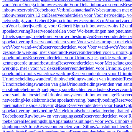
voor Voor Omega inbouwreservoirs
Voor Delta inbouwreservoirs
Rese
inbouwreservoirs
Toebehoren
Verbruiksmateriaal
Wc-besturingen met el
inbouwreservoirs 12 cm
Reserveonderdelen voor Voor netvoeding, vo
netvoeding, voor Geberit Sigma inbouwreservoirs 8 cm
Voor netvoedi
cm
Voor batterijvoeding, voor Geberit Sigma inbouwreservoirs 12 cm
spoelactivering
Reserveonderdelen voor Wc-besturingen met pneumati
1-toets spoeling
Toebehoren voor wc-besturingen
Reserveonderdelen v
spoelactivering
Reserveonderdelen voor Voor wc-besturingen met elekt
wc's
Voor wand-wc's
Reserveonderdelen voor Voor wand-wc's
Voor st
gespoelde werking, met spoelrand
Reserveonderdelen voor Urinoirs, 
spoelrandloos
Reserveonderdelen voor Urinoirs, gespoelde werking, s
geïntegreerde urinoirbesturing
Reserveonderdelen voor Met geïntegreer
werking, met / voor wc-deksel
Reserveonderdelen voor Urinoirs, gesp
spoelrand
Urinoirs waterloze werking
Reserveonderdelen voor Urinoir
Urinoirscheidingswanden
Urinoirscheidingswanden van kunststof
Rese
Urinoirscheidingswanden van glas
Urinoirscheidingswanden van sanit
en sifontoebehoren
Spoelpijpen, spoelbochten en adapters
Reserveonde
voor sanitaire toestellen
Urinoirstuursystemen
Inbouwmontage
Reserve
netvoeding
Met elektronische spoelactivering, batterijvoeding
Reserveo
pneumatische spoelactivering
Basic
Reserveonderdelen voor Basic
Op
spoelactivering, netvoeding
Met elektronische spoelactivering, batteri
Toebehoren
Ruwbouw- en vervangingssets
Reserveonderdelen voor R
toebehoren
Bedieningshulp
Apparaataansluitingen voor wc's, urinoirs 
slophoppers
Sifons
Reserveonderdelen voor Sifons
Aansluitbochten
Res
Aansluitsets
Spoelbochtverlengingen
Reserveonderdelen voor Spoelbo