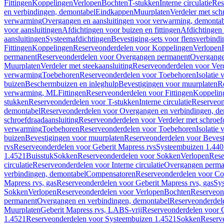
Fittingen
Koppelingen
Verlopen
Bochten
T-stukken
Interne circulatie
Res
en verbindingen, demontabel
Eindkappen
Muurplaten
Verdeler met sch
verwarming
Overgangen en aansluitingen voor verwarming, demonta
voor aansluitingen
Afdichtingen voor buizen en fittingen
Afdichtingen 
aansluitingen
Systeemafdichtingen
Bevestiging-sets voor flensverbind
Fittingen
Koppelingen
Reserveonderdelen voor Koppelingen
Verlopen
permanent
Reserveonderdelen voor Overgangen permanent
Overgange
Muurplaten
Verdeler met steekaansluiting
Reserveonderdelen voor Verd
verwarming
Toebehoren
Reserveonderdelen voor Toebehoren
Isolatie 
buizen
Beschermbuizen en inleghulp
Bevestigingen voor muurplaten
R
verwarming, ML
Fittingen
Reserveonderdelen voor Fittingen
Koppelin
stukken
Reserveonderdelen voor T-stukken
Interne circulatie
Reserveond
demontabel
Reserveonderdelen voor Overgangen en verbindingen, d
schroefdraadaansluiting
Reserveonderdelen voor Verdeler met schroef
verwarming
Toebehoren
Reserveonderdelen voor Toebehoren
Isolatie 
buizen
Bevestigingen voor muurplaten
Reserveonderdelen voor Bevest
rvs
Reserveonderdelen voor Geberit Mapress rvs
Systeembuizen 1.440
1.4521
Buisstuk
Sokken
Reserveonderdelen voor Sokken
Verlopen
Rese
circulatie
Reserveonderdelen voor Interne circulatie
Overgangen perma
verbindingen, demontabel
Compensatoren
Reserveonderdelen voor C
Mapress rvs, gas
Reserveonderdelen voor Geberit Mapress rvs, gas
Sy
Sokken
Verlopen
Reserveonderdelen voor Verlopen
Bochten
Reserveon
permanent
Overgangen en verbindingen, demontabel
Reserveonderdel
Muurplaten
Geberit Mapress rvs, LABS-vrij
Reserveonderdelen voor G
1.4521
Reserveonderdelen voor Systeembuizen 1.4521
Sokken
Reserv