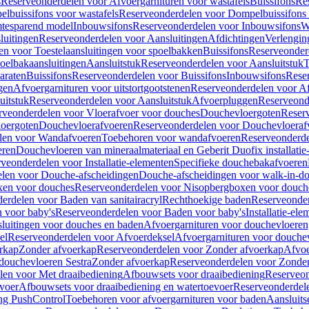
s
Reserveonderdelen voor Afvoergarnituren voor wastafels
Buissifons
Re
lbuissifons voor wastafels
Reserveonderdelen voor Dompelbuissifons 
mtesparend model
Inbouwsifons
Reserveonderdelen voor Inbouwsifons
W
luitingen
Reserveonderdelen voor Aansluitingen
Afdichtingen
Verlengin
n voor Toestelaansluitingen voor spoelbakken
Buissifons
Reserveonder
oelbakaansluitingen
Aansluitstuk
Reserveonderdelen voor Aansluitstuk
T
araten
Buissifons
Reserveonderdelen voor Buissifons
Inbouwsifons
Rese
gen
Afvoergarnituren voor uitstortgootstenen
Reserveonderdelen voor Afv
uitstuk
Reserveonderdelen voor Aansluitstuk
Afvoerpluggen
Reserveond
rveonderdelen voor Vloerafvoer voor douches
Douchevloergoten
Reser
loergoten
Douchevloerafvoeren
Reserveonderdelen voor Douchevloeraf
len voor Wandafvoeren
Toebehoren voor wandafvoeren
Reserveonderde
eren
Douchevloeren van mineraalmateriaal en Geberit Duofix installatie
veonderdelen voor Installatie-elementen
Specifieke douchebakafvoeren
len voor Douche-afscheidingen
Douche-afscheidingen voor walk-in-d
xen voor douches
Reserveonderdelen voor Nisopbergboxen voor douch
erdelen voor Baden van sanitairacryl
Rechthoekige baden
Reserveonder
 voor baby's
Reserveonderdelen voor Baden voor baby's
Installatie-el
luitingen voor douches en baden
Afvoergarnituren voor douchevloeren
el
Reserveonderdelen voor Afvoerdeksel
Afvoergarnituren voor douche
rkap
Zonder afvoerkap
Reserveonderdelen voor Zonder afvoerkap
Afvoe
douchevloeren Sestra
Zonder afvoerkap
Reserveonderdelen voor Zonder
len voor Met draaibediening
Afbouwsets voor draaibediening
Reserveon
voer
Afbouwsets voor draaibediening en watertoevoer
Reserveonderdele
ng PushControl
Toebehoren voor afvoergarnituren voor baden
Aansluits