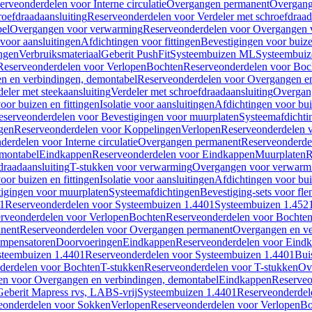
erveonderdelen voor Interne circulatie
Overgangen permanent
Overgang
roefdraadaansluiting
Reserveonderdelen voor Verdeler met schroefdraad
bel
Overgangen voor verwarming
Reserveonderdelen voor Overgangen 
voor aansluitingen
Afdichtingen voor fittingen
Bevestigingen voor buiz
ingen
Verbruiksmateriaal
Geberit PushFit
Systeembuizen ML
Systeembui
Reserveonderdelen voor Verlopen
Bochten
Reserveonderdelen voor Boc
n en verbindingen, demontabel
Reserveonderdelen voor Overgangen en
eler met steekaansluiting
Verdeler met schroefdraadaansluiting
Overgan
voor buizen en fittingen
Isolatie voor aansluitingen
Afdichtingen voor bui
eserveonderdelen voor Bevestigingen voor muurplaten
Systeemafdichti
gen
Reserveonderdelen voor Koppelingen
Verlopen
Reserveonderdelen 
erdelen voor Interne circulatie
Overgangen permanent
Reserveonderde
emontabel
Eindkappen
Reserveonderdelen voor Eindkappen
Muurplaten
R
draadaansluiting
T-stukken voor verwarming
Overgangen voor verwarm
voor buizen en fittingen
Isolatie voor aansluitingen
Afdichtingen voor bui
igingen voor muurplaten
Systeemafdichtingen
Bevestiging-sets voor fl
1
Reserveonderdelen voor Systeembuizen 1.4401
Systeembuizen 1.452
rveonderdelen voor Verlopen
Bochten
Reserveonderdelen voor Bochte
nent
Reserveonderdelen voor Overgangen permanent
Overgangen en ve
ompensatoren
Doorvoeringen
Eindkappen
Reserveonderdelen voor Eind
steembuizen 1.4401
Reserveonderdelen voor Systeembuizen 1.4401
Bui
derdelen voor Bochten
T-stukken
Reserveonderdelen voor T-stukken
Ov
en voor Overgangen en verbindingen, demontabel
Eindkappen
Reserveo
eberit Mapress rvs, LABS-vrij
Systeembuizen 1.4401
Reserveonderdel
eonderdelen voor Sokken
Verlopen
Reserveonderdelen voor Verlopen
Bo