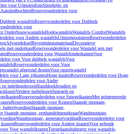
len voor Urinoirsifons
Spoelpijp- en
k
Aansluitbochten
Reserveonderdelen voor
Dubbele wastafels
Reserveonderdelen voor Dubbele
eonderdelen voor
or Onderbouwwastafels
Hoekwastafels
Wastafels Comfort
Wastafels
erdelen voor Andere wastafels
Uitstortgootsteen
Reserveonderdelen
ren
Afvoerdeksel
Bevestigingsmateriaal
Decoratieve
sets met onderkast
Reserveonderdelen voor Wastafel sets met
sten
Reserveonderdelen voor Wastafelonderkasten
Voor
delen voor Voor dubbele wastafels
Voor
stafels
Reserveonderdelen voor Voor
twastafel afgerond design
Voor opzetwastafel
elen voor Lage zijkasten
Hoge kasten
Reserveonderdelen voor Hoge
Reserveonderdelen voor Ander
n en indelingsboxen
Handdoekhouders en
actdozen
Verdere toebehoren
Spiegels en
egelkasten
Reserveonderdelen voor Spiegelkasten
Met geïntegreerde
ranen
Reserveonderdelen voor Kranen
Staande montage,
 batterijvoeding
Staande montage,
or Staande montage, eenhandelmengkraan
Wandmontage,
jvoeding
Wandmontage, generatorvoeding
Reserveonderdelen voor
 kranen
Reserveonderdelen voor Andere kranen
Voor gebruik
voor Voor wastafelkranen
Toestelaansluitingen voor wastafels,