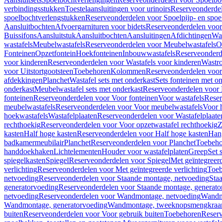
verbindingsstukken
Toestelaansluitingen voor urinoirs
Reserveonderdel
spoelbochtverlengstukken
Reserveonderdelen voor Spoelpijp- en spoe
Aansluitbochten
Afvoergarnituren voor bidets
Reserveonderdelen voor 
Buissifons
Aansluitstuk
Aansluitbochten
Aansluitingen
Afdichtingen
Was
wastafels
Meubelwastafels
Reserveonderdelen voor Meubelwastafels
O
Fonteinen
Opzetfontein
Hoekfonteinen
Inbouwwastafels
Reserveonderd
voor kinderen
Reserveonderdelen voor Wastafels voor kinderen
Wastr
voor Uitstortgootsteen
Toebehoren
Kolommen
Reserveonderdelen vo
afdekkingen
Planchet
Wastafel sets met onderkast
Sets fonteinen met o
onderkast
Meubelwastafel sets met onderkast
Reserveonderdelen voor 
fonteinen
Reserveonderdelen voor Voor fonteinen
Voor wastafels
Reser
meubelwastafels
Reserveonderdelen voor Voor meubelwastafels
Voor 
hoekwastafels
Wastafelplaaten
Reserveonderdelen voor Wastafelplaate
rechthoekig
Reserveonderdelen voor Voor opzetwastafel rechthoekig
Z
kasten
Half hoge kasten
Reserveonderdelen voor Half hoge kasten
Han
badkamermeubilair
Planchet
Reserveonderdelen voor Planchet
Toebeho
handdoekhaken
Lichtelementen
Houder voor wastafelplaten
Greep
Set 
spiegelkasten
Spiegel
Reserveonderdelen voor Spiegel
Met geïntegreerd
verlichting
Reserveonderdelen voor Met geïntegreerde verlichting
Toeb
netvoeding
Reserveonderdelen voor Staande montage, netvoeding
Sta
generatorvoeding
Reserveonderdelen voor Staande montage, generato
netvoeding
Reserveonderdelen voor Wandmontage, netvoeding
Wandmo
Wandmontage, generatorvoeding
Wandmontage, tweeknopsmengkraa
buiten
Reserveonderdelen voor Voor gebruik buiten
Toebehoren
Reser