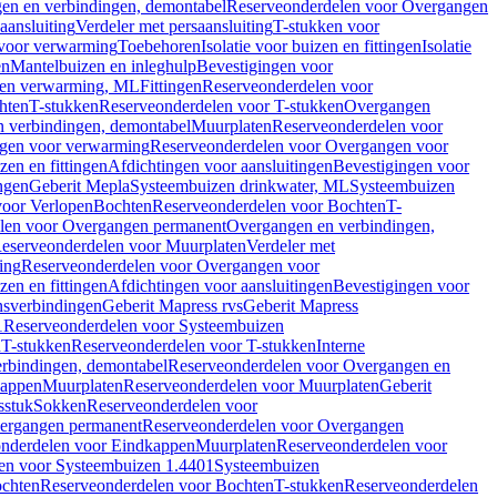
en en verbindingen, demontabel
Reserveonderdelen voor Overgangen
aansluiting
Verdeler met persaansluiting
T-stukken voor
voor verwarming
Toebehoren
Isolatie voor buizen en fittingen
Isolatie
en
Mantelbuizen en inleghulp
Bevestigingen voor
zen verwarming, ML
Fittingen
Reserveonderdelen voor
hten
T-stukken
Reserveonderdelen voor T-stukken
Overgangen
 verbindingen, demontabel
Muurplaten
Reserveonderdelen voor
gen voor verwarming
Reserveonderdelen voor Overgangen voor
zen en fittingen
Afdichtingen voor aansluitingen
Bevestigingen voor
ngen
Geberit Mepla
Systeembuizen drinkwater, ML
Systeembuizen
voor Verlopen
Bochten
Reserveonderdelen voor Bochten
T-
len voor Overgangen permanent
Overgangen en verbindingen,
eserveonderdelen voor Muurplaten
Verdeler met
ing
Reserveonderdelen voor Overgangen voor
zen en fittingen
Afdichtingen voor aansluitingen
Bevestigingen voor
ensverbindingen
Geberit Mapress rvs
Geberit Mapress
1
Reserveonderdelen voor Systeembuizen
n
T-stukken
Reserveonderdelen voor T-stukken
Interne
rbindingen, demontabel
Reserveonderdelen voor Overgangen en
kappen
Muurplaten
Reserveonderdelen voor Muurplaten
Geberit
sstuk
Sokken
Reserveonderdelen voor
ergangen permanent
Reserveonderdelen voor Overgangen
nderdelen voor Eindkappen
Muurplaten
Reserveonderdelen voor
en voor Systeembuizen 1.4401
Systeembuizen
chten
Reserveonderdelen voor Bochten
T-stukken
Reserveonderdelen