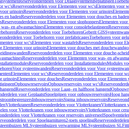
gsystemen
Reserveonderdelen voor Draagsystemen
Beplatingen
Toebeh
or wc's
Reserveonderdelen voor Elementen voor wc's
Elementen voor wa
voor urinoirs
Reserveonderdelen voor Elementen voor urinoirs
Element
es en baden
Reserveonderdelen voor Elementen voor douches en baden
s
Reserveonderdelen voor Elementen voor slophoppers
Elementen voor
 was- en afwasmachines
Elementen voor consolebelastingen
Reserveond
ebehoren
Reserveonderdelen voor Toebehoren
Geberit GIS
Systeemwan
eonderdelen voor Toebehoren voor prefabricages
Toebehoren voor gelui
ementen voor wc's
Elementen voor wastafels
Reserveonderdelen voor El
r Elementen voor urinoirs
Elementen voor douches met douchewandgo
heidingswanden
Reserveonderdelen voor Elementen voor douche-schei
wasmachines
Reserveonderdelen voor Elementen voor was- en afwasma
stallatiemodules
Reserveonderdelen voor Installatiemodules
Modules vo
behoren
Voor systeemwanden
Reserveonderdelen voor Voor systeemwa
menten
Elementen voor wc's
Reserveonderdelen voor Elementen voor wc
 urinoirs
Elementen voor douches
Reserveonderdelen voor Elementen 
tigingen
Opbouwreservoirs
Opbouwreservoirs voor wc's
Reserveonderde
 hangend
Reserveonderdelen voor Laag- en halfhoog hangend
Opbouwres
nderdelen voor Geplaatst
Spoelpijpen voor opbouwreservoirs
Hoog han
rstroombegrenzers
Inbouwreservoirs
Sigma inbouwreservoirs
Reserveond
len
Vlotterkranen
Reserveonderdelen voor Vlotterkranen
Vlotterkranen 
elen voor Vlotterkranen voor inbouwreservoirs
Vlotterkranen voor cera
onderdelen voor Vlotterkranen voor reservoirs universeel
Spoelventiele
rveonderdelen voor Spoelgarnituren
2-toets spoeling
Reserveonderdelen 
steembuizen ML
Systeembuizen verwarming ML
Systeembuizen SL
Fit