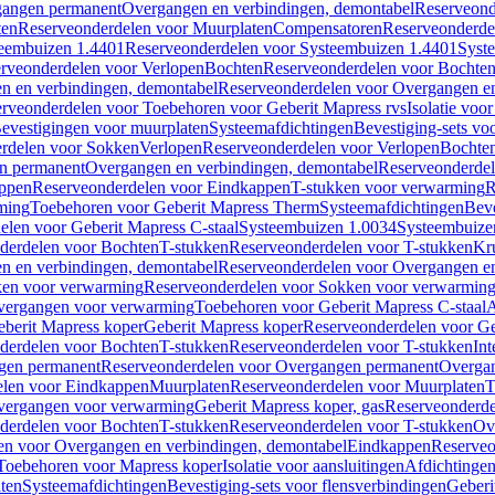
gangen permanent
Overgangen en verbindingen, demontabel
Reserveond
ten
Reserveonderdelen voor Muurplaten
Compensatoren
Reserveonderde
eembuizen 1.4401
Reserveonderdelen voor Systeembuizen 1.4401
Syst
rveonderdelen voor Verlopen
Bochten
Reserveonderdelen voor Bochte
n en verbindingen, demontabel
Reserveonderdelen voor Overgangen en
rveonderdelen voor Toebehoren voor Geberit Mapress rvs
Isolatie voor
evestigingen voor muurplaten
Systeemafdichtingen
Bevestiging-sets vo
rdelen voor Sokken
Verlopen
Reserveonderdelen voor Verlopen
Bochte
n permanent
Overgangen en verbindingen, demontabel
Reserveonderdel
ppen
Reserveonderdelen voor Eindkappen
T-stukken voor verwarming
R
ming
Toebehoren voor Geberit Mapress Therm
Systeemafdichtingen
Beve
elen voor Geberit Mapress C-staal
Systeembuizen 1.0034
Systeembuize
derdelen voor Bochten
T-stukken
Reserveonderdelen voor T-stukken
Kr
n en verbindingen, demontabel
Reserveonderdelen voor Overgangen en
en voor verwarming
Reserveonderdelen voor Sokken voor verwarmin
vergangen voor verwarming
Toebehoren voor Geberit Mapress C-staal
A
berit Mapress koper
Geberit Mapress koper
Reserveonderdelen voor Ge
derdelen voor Bochten
T-stukken
Reserveonderdelen voor T-stukken
Int
gen permanent
Reserveonderdelen voor Overgangen permanent
Overgan
elen voor Eindkappen
Muurplaten
Reserveonderdelen voor Muurplaten
T
vergangen voor verwarming
Geberit Mapress koper, gas
Reserveonderde
derdelen voor Bochten
T-stukken
Reserveonderdelen voor T-stukken
Ov
en voor Overgangen en verbindingen, demontabel
Eindkappen
Reserveo
Toebehoren voor Mapress koper
Isolatie voor aansluitingen
Afdichtingen
ten
Systeemafdichtingen
Bevestiging-sets voor flensverbindingen
Geberi