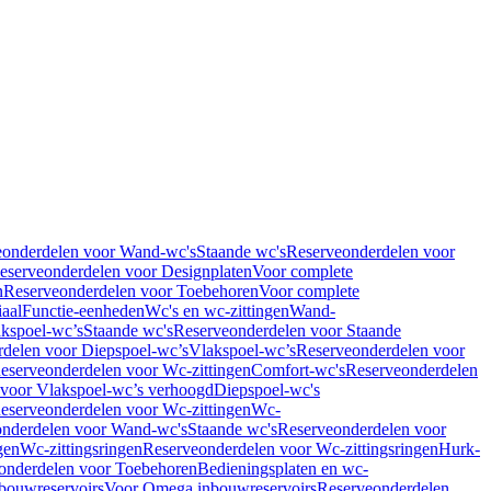
eonderdelen voor Wand-wc's
Staande wc's
Reserveonderdelen voor
eserveonderdelen voor Designplaten
Voor complete
n
Reserveonderdelen voor Toebehoren
Voor complete
iaal
Functie-eenheden
Wc's en wc-zittingen
Wand-
kspoel-wc’s
Staande wc's
Reserveonderdelen voor Staande
delen voor Diepspoel-wc’s
Vlakspoel-wc’s
Reserveonderdelen voor
eserveonderdelen voor Wc-zittingen
Comfort-wc's
Reserveonderdelen
 voor Vlakspoel-wc’s verhoogd
Diepspoel-wc's
eserveonderdelen voor Wc-zittingen
Wc-
nderdelen voor Wand-wc's
Staande wc's
Reserveonderdelen voor
gen
Wc-zittingsringen
Reserveonderdelen voor Wc-zittingsringen
Hurk-
onderdelen voor Toebehoren
Bedieningsplaten en wc-
bouwreservoirs
Voor Omega inbouwreservoirs
Reserveonderdelen