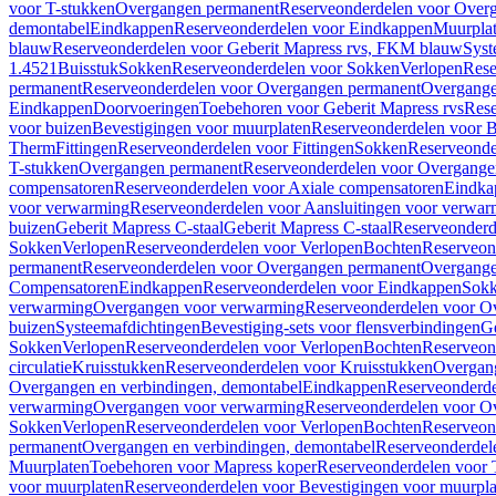
voor T-stukken
Overgangen permanent
Reserveonderdelen voor Over
demontabel
Eindkappen
Reserveonderdelen voor Eindkappen
Muurpla
blauw
Reserveonderdelen voor Geberit Mapress rvs, FKM blauw
Syst
1.4521
Buisstuk
Sokken
Reserveonderdelen voor Sokken
Verlopen
Rese
permanent
Reserveonderdelen voor Overgangen permanent
Overgange
Eindkappen
Doorvoeringen
Toebehoren voor Geberit Mapress rvs
Rese
voor buizen
Bevestigingen voor muurplaten
Reserveonderdelen voor B
Therm
Fittingen
Reserveonderdelen voor Fittingen
Sokken
Reserveonde
T-stukken
Overgangen permanent
Reserveonderdelen voor Overgange
compensatoren
Reserveonderdelen voor Axiale compensatoren
Eindka
voor verwarming
Reserveonderdelen voor Aansluitingen voor verwar
buizen
Geberit Mapress C-staal
Geberit Mapress C-staal
Reserveonderd
Sokken
Verlopen
Reserveonderdelen voor Verlopen
Bochten
Reserveon
permanent
Reserveonderdelen voor Overgangen permanent
Overgange
Compensatoren
Eindkappen
Reserveonderdelen voor Eindkappen
Sokk
verwarming
Overgangen voor verwarming
Reserveonderdelen voor O
buizen
Systeemafdichtingen
Bevestiging-sets voor flensverbindingen
Ge
Sokken
Verlopen
Reserveonderdelen voor Verlopen
Bochten
Reserveon
circulatie
Kruisstukken
Reserveonderdelen voor Kruisstukken
Overgan
Overgangen en verbindingen, demontabel
Eindkappen
Reserveonderd
verwarming
Overgangen voor verwarming
Reserveonderdelen voor O
Sokken
Verlopen
Reserveonderdelen voor Verlopen
Bochten
Reserveon
permanent
Overgangen en verbindingen, demontabel
Reserveonderdel
Muurplaten
Toebehoren voor Mapress koper
Reserveonderdelen voor 
voor muurplaten
Reserveonderdelen voor Bevestigingen voor muurpla