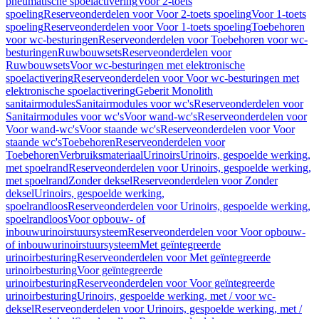
pneumatische spoelactivering
Voor 2-toets
spoeling
Reserveonderdelen voor Voor 2-toets spoeling
Voor 1-toets
spoeling
Reserveonderdelen voor Voor 1-toets spoeling
Toebehoren
voor wc-besturingen
Reserveonderdelen voor Toebehoren voor wc-
besturingen
Ruwbouwsets
Reserveonderdelen voor
Ruwbouwsets
Voor wc-besturingen met elektronische
spoelactivering
Reserveonderdelen voor Voor wc-besturingen met
elektronische spoelactivering
Geberit Monolith
sanitairmodules
Sanitairmodules voor wc's
Reserveonderdelen voor
Sanitairmodules voor wc's
Voor wand-wc's
Reserveonderdelen voor
Voor wand-wc's
Voor staande wc's
Reserveonderdelen voor Voor
staande wc's
Toebehoren
Reserveonderdelen voor
Toebehoren
Verbruiksmateriaal
Urinoirs
Urinoirs, gespoelde werking,
met spoelrand
Reserveonderdelen voor Urinoirs, gespoelde werking,
met spoelrand
Zonder deksel
Reserveonderdelen voor Zonder
deksel
Urinoirs, gespoelde werking,
spoelrandloos
Reserveonderdelen voor Urinoirs, gespoelde werking,
spoelrandloos
Voor opbouw- of
inbouwurinoirstuursysteem
Reserveonderdelen voor Voor opbouw-
of inbouwurinoirstuursysteem
Met geïntegreerde
urinoirbesturing
Reserveonderdelen voor Met geïntegreerde
urinoirbesturing
Voor geïntegreerde
urinoirbesturing
Reserveonderdelen voor Voor geïntegreerde
urinoirbesturing
Urinoirs, gespoelde werking, met / voor wc-
deksel
Reserveonderdelen voor Urinoirs, gespoelde werking, met /