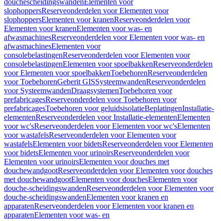
douchescheidingswanden
Elementen voor
slophoppers
Reserveonderdelen voor Elementen voor
slophoppers
Elementen voor kranen
Reserveonderdelen voor
Elementen voor kranen
Elementen voor was- en
afwasmachines
Reserveonderdelen voor Elementen voor was- en
afwasmachines
Elementen voor
consolebelastingen
Reserveonderdelen voor Elementen voor
consolebelastingen
Elementen voor spoelbakken
Reserveonderdelen
voor Elementen voor spoelbakken
Toebehoren
Reserveonderdelen
voor Toebehoren
Geberit GIS
Systeemwanden
Reserveonderdelen
voor Systeemwanden
Draagsystemen
Toebehoren voor
prefabricages
Reserveonderdelen voor Toebehoren voor
prefabricages
Toebehoren voor geluidsisolatie
Beplatingen
Installatie-
elementen
Reserveonderdelen voor Installatie-elementen
Elementen
voor wc's
Reserveonderdelen voor Elementen voor wc's
Elementen
voor wastafels
Reserveonderdelen voor Elementen voor
wastafels
Elementen voor bidets
Reserveonderdelen voor Elementen
voor bidets
Elementen voor urinoirs
Reserveonderdelen voor
Elementen voor urinoirs
Elementen voor douches met
douchewandgoot
Reserveonderdelen voor Elementen voor douches
met douchewandgoot
Elementen voor douches
Elementen voor
douche-scheidingswanden
Reserveonderdelen voor Elementen voor
douche-scheidingswanden
Elementen voor kranen en
apparaten
Reserveonderdelen voor Elementen voor kranen en
apparaten
Elementen voor was- en