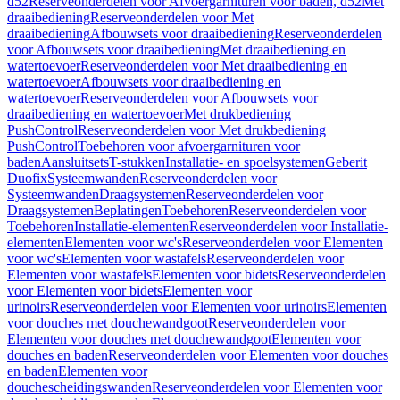
d52
Reserveonderdelen voor Afvoergarnituren voor baden, d52
Met
draaibediening
Reserveonderdelen voor Met
draaibediening
Afbouwsets voor draaibediening
Reserveonderdelen
voor Afbouwsets voor draaibediening
Met draaibediening en
watertoevoer
Reserveonderdelen voor Met draaibediening en
watertoevoer
Afbouwsets voor draaibediening en
watertoevoer
Reserveonderdelen voor Afbouwsets voor
draaibediening en watertoevoer
Met drukbediening
PushControl
Reserveonderdelen voor Met drukbediening
PushControl
Toebehoren voor afvoergarnituren voor
baden
Aansluitsets
T-stukken
Installatie- en spoelsystemen
Geberit
Duofix
Systeemwanden
Reserveonderdelen voor
Systeemwanden
Draagsystemen
Reserveonderdelen voor
Draagsystemen
Beplatingen
Toebehoren
Reserveonderdelen voor
Toebehoren
Installatie-elementen
Reserveonderdelen voor Installatie-
elementen
Elementen voor wc's
Reserveonderdelen voor Elementen
voor wc's
Elementen voor wastafels
Reserveonderdelen voor
Elementen voor wastafels
Elementen voor bidets
Reserveonderdelen
voor Elementen voor bidets
Elementen voor
urinoirs
Reserveonderdelen voor Elementen voor urinoirs
Elementen
voor douches met douchewandgoot
Reserveonderdelen voor
Elementen voor douches met douchewandgoot
Elementen voor
douches en baden
Reserveonderdelen voor Elementen voor douches
en baden
Elementen voor
douchescheidingswanden
Reserveonderdelen voor Elementen voor