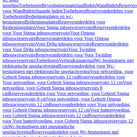
spoeling
Toebehoren
Bevestigingsmateriaal
Bidets
Wandbidets
Reserveo
voor Wandbidets
Staande bidets
Toebehoren
Reserveonderdelen voor
Toebehoren
Bedieningsplaten en wc-
besturingen
Bedieningsplaten
Reserveonderdelen voor
Bedieningsplaten
Voor Sigma inbouwreservoirs
Reserveonderdelen
voor Voor Sigma inbouwreservoirs
Voor Omega
inbouwreservoirs
Reserveonderdelen voor Voor Omega
inbouwreservoirs
Voor Delta inbouwreservoirs
Reserveonderdelen
voor Voor Delta inbouwreservoirs
Voor Twinline
inbouwreservoirs
Reserveonderdelen voor Voor Twinline
inbouwreservoirs
Toebehoren
Verbruiksmateriaal
Wc-besturingen met
elektronische spoelactivering
Reserveonderdelen voor Wc-
besturingen met elektronische spoelactivering
Voor netvoeding, voor
Geberit Sigma inbouwreservoirs 12 cm
Reserveonderdelen voor
Voor netvoeding, voor Geberit Sigma inbouwreservoirs 12 cm
Voor
netvoeding, voor Geberit Sigma inbouwreservoirs 8
cm
Reserveonderdelen voor Voor netvoeding, voor Geberit Sigma
inbouwreservoirs 8 cm
Voor netvoeding, voor Geberit Omega
inbouwreservoirs 12 cm
Reserveonderdelen voor Voor netvoeding,
voor Geberit Omega inbouwreservoirs 12 cm
Voor batterijvoeding,
voor Geberit Sigma inbouwreservoirs 12 cm
Reserveonderdelen
voor Voor batterijvoeding, voor Geberit Sigma inbouwreservoirs 12
cm
Wc-besturingen met pneumatische
spoelactivering
Reserveonderdelen voor Wc-besturingen met