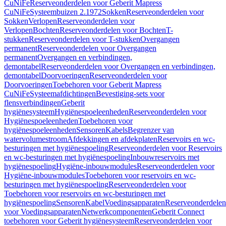
CuNiFe
Reserveonderdelen voor Geberit Mapress
CuNiFe
Systeembuizen 2.1972
Sokken
Reserveonderdelen voor
Sokken
Verlopen
Reserveonderdelen voor
Verlopen
Bochten
Reserveonderdelen voor Bochten
T-
stukken
Reserveonderdelen voor T-stukken
Overgangen
permanent
Reserveonderdelen voor Overgangen
permanent
Overgangen en verbindingen,
demontabel
Reserveonderdelen voor Overgangen en verbindingen,
demontabel
Doorvoeringen
Reserveonderdelen voor
Doorvoeringen
Toebehoren voor Geberit Mapress
CuNiFe
Systeemafdichtingen
Bevestiging-sets voor
flensverbindingen
Geberit
hygiënesysteem
Hygiënespoeleenheden
Reserveonderdelen voor
Hygiënespoeleenheden
Toebehoren voor
hygiënespoeleenheden
Sensoren
Kabels
Begrenzer van
watervolumestroom
Afdekkingen en afdekplaten
Reservoirs en wc-
besturingen met hygiënespoeling
Reserveonderdelen voor Reservoirs
en wc-besturingen met hygiënespoeling
Inbouwreservoirs met
hygiënespoeling
Hygiëne-inbouwmodules
Reserveonderdelen voor
Hygiëne-inbouwmodules
Toebehoren voor reservoirs en wc-
besturingen met hygiënespoeling
Reserveonderdelen voor
Toebehoren voor reservoirs en wc-besturingen met
hygiënespoeling
Sensoren
Kabel
Voedingsapparaten
Reserveonderdelen
voor Voedingsapparaten
Netwerkcomponenten
Geberit Connect
toebehoren voor Geberit hygiënesysteem
Reserveonderdelen voor