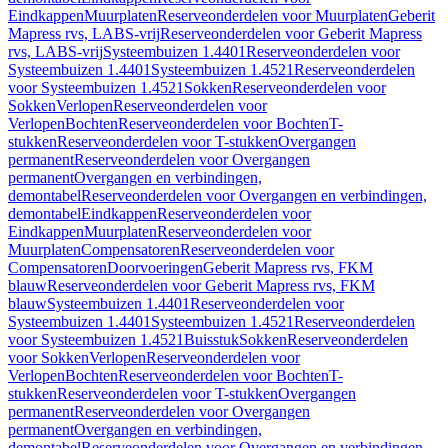
Eindkappen
Muurplaten
Reserveonderdelen voor Muurplaten
Geberit
Mapress rvs, LABS-vrij
Reserveonderdelen voor Geberit Mapress
rvs, LABS-vrij
Systeembuizen 1.4401
Reserveonderdelen voor
Systeembuizen 1.4401
Systeembuizen 1.4521
Reserveonderdelen
voor Systeembuizen 1.4521
Sokken
Reserveonderdelen voor
Sokken
Verlopen
Reserveonderdelen voor
Verlopen
Bochten
Reserveonderdelen voor Bochten
T-
stukken
Reserveonderdelen voor T-stukken
Overgangen
permanent
Reserveonderdelen voor Overgangen
permanent
Overgangen en verbindingen,
demontabel
Reserveonderdelen voor Overgangen en verbindingen,
demontabel
Eindkappen
Reserveonderdelen voor
Eindkappen
Muurplaten
Reserveonderdelen voor
Muurplaten
Compensatoren
Reserveonderdelen voor
Compensatoren
Doorvoeringen
Geberit Mapress rvs, FKM
blauw
Reserveonderdelen voor Geberit Mapress rvs, FKM
blauw
Systeembuizen 1.4401
Reserveonderdelen voor
Systeembuizen 1.4401
Systeembuizen 1.4521
Reserveonderdelen
voor Systeembuizen 1.4521
Buisstuk
Sokken
Reserveonderdelen
voor Sokken
Verlopen
Reserveonderdelen voor
Verlopen
Bochten
Reserveonderdelen voor Bochten
T-
stukken
Reserveonderdelen voor T-stukken
Overgangen
permanent
Reserveonderdelen voor Overgangen
permanent
Overgangen en verbindingen,
demontabel
Reserveonderdelen voor Overgangen en verbindingen,