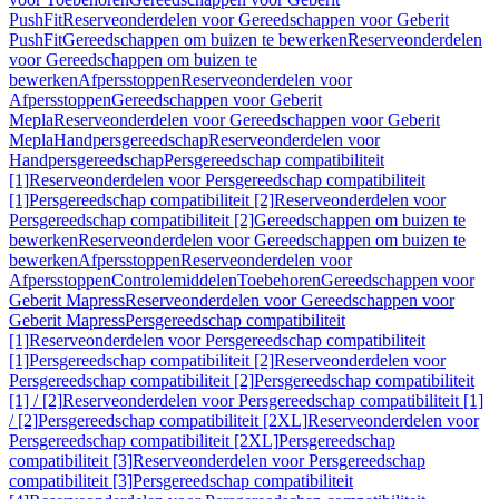
PushFit
Reserveonderdelen voor Gereedschappen voor Geberit
PushFit
Gereedschappen om buizen te bewerken
Reserveonderdelen
voor Gereedschappen om buizen te
bewerken
Afpersstoppen
Reserveonderdelen voor
Afpersstoppen
Gereedschappen voor Geberit
Mepla
Reserveonderdelen voor Gereedschappen voor Geberit
Mepla
Handpersgereedschap
Reserveonderdelen voor
Handpersgereedschap
Persgereedschap compatibiliteit
[1]
Reserveonderdelen voor Persgereedschap compatibiliteit
[1]
Persgereedschap compatibiliteit [2]
Reserveonderdelen voor
Persgereedschap compatibiliteit [2]
Gereedschappen om buizen te
bewerken
Reserveonderdelen voor Gereedschappen om buizen te
bewerken
Afpersstoppen
Reserveonderdelen voor
Afpersstoppen
Controlemiddelen
Toebehoren
Gereedschappen voor
Geberit Mapress
Reserveonderdelen voor Gereedschappen voor
Geberit Mapress
Persgereedschap compatibiliteit
[1]
Reserveonderdelen voor Persgereedschap compatibiliteit
[1]
Persgereedschap compatibiliteit [2]
Reserveonderdelen voor
Persgereedschap compatibiliteit [2]
Persgereedschap compatibiliteit
[1] / [2]
Reserveonderdelen voor Persgereedschap compatibiliteit [1]
/ [2]
Persgereedschap compatibiliteit [2XL]
Reserveonderdelen voor
Persgereedschap compatibiliteit [2XL]
Persgereedschap
compatibiliteit [3]
Reserveonderdelen voor Persgereedschap
compatibiliteit [3]
Persgereedschap compatibiliteit