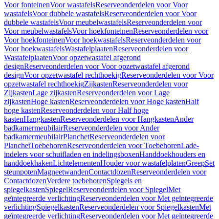
Voor fonteinen
Voor wastafels
Reserveonderdelen voor Voor
wastafels
Voor dubbele wastafels
Reserveonderdelen voor Voor
dubbele wastafels
Voor meubelwastafels
Reserveonderdelen voor
Voor meubelwastafels
Voor hoekfonteinen
Reserveonderdelen voor
Voor hoekfonteinen
Voor hoekwastafels
Reserveonderdelen voor
Voor hoekwastafels
Wastafelplaaten
Reserveonderdelen voor
Wastafelplaaten
Voor opzetwastafel afgerond
design
Reserveonderdelen voor Voor opzetwastafel afgerond
design
Voor opzetwastafel rechthoekig
Reserveonderdelen voor Voor
opzetwastafel rechthoekig
Zijkasten
Reserveonderdelen voor
Zijkasten
Lage zijkasten
Reserveonderdelen voor Lage
zijkasten
Hoge kasten
Reserveonderdelen voor Hoge kasten
Half
hoge kasten
Reserveonderdelen voor Half hoge
kasten
Hangkasten
Reserveonderdelen voor Hangkasten
Ander
badkamermeubilair
Reserveonderdelen voor Ander
badkamermeubilair
Planchet
Reserveonderdelen voor
Planchet
Toebehoren
Reserveonderdelen voor Toebehoren
Lade-
indelers voor schuifladen en indelingsboxen
Handdoekhouders en
handdoekhaken
Lichtelementen
Houder voor wastafelplaten
Greep
Set
steunpoten
Magneetwanden
Contactdozen
Reserveonderdelen voor
Contactdozen
Verdere toebehoren
Spiegels en
spiegelkasten
Spiegel
Reserveonderdelen voor Spiegel
Met
geïntegreerde verlichting
Reserveonderdelen voor Met geïntegreerde
verlichting
Spiegelkasten
Reserveonderdelen voor Spiegelkasten
Met
geïntegreerde verlichting
Reserveonderdelen voor Met geïntegreerde