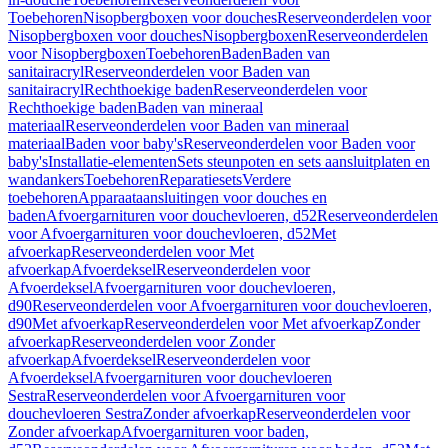
Toebehoren
Nisopbergboxen voor douches
Reserveonderdelen voor
Nisopbergboxen voor douches
Nisopbergboxen
Reserveonderdelen
voor Nisopbergboxen
Toebehoren
Baden
Baden van
sanitairacryl
Reserveonderdelen voor Baden van
sanitairacryl
Rechthoekige baden
Reserveonderdelen voor
Rechthoekige baden
Baden van mineraal
materiaal
Reserveonderdelen voor Baden van mineraal
materiaal
Baden voor baby's
Reserveonderdelen voor Baden voor
baby's
Installatie-elementen
Sets steunpoten en sets aansluitplaten en
wandankers
Toebehoren
Reparatiesets
Verdere
toebehoren
Apparaataansluitingen voor douches en
baden
Afvoergarnituren voor douchevloeren, d52
Reserveonderdelen
voor Afvoergarnituren voor douchevloeren, d52
Met
afvoerkap
Reserveonderdelen voor Met
afvoerkap
Afvoerdeksel
Reserveonderdelen voor
Afvoerdeksel
Afvoergarnituren voor douchevloeren,
d90
Reserveonderdelen voor Afvoergarnituren voor douchevloeren,
d90
Met afvoerkap
Reserveonderdelen voor Met afvoerkap
Zonder
afvoerkap
Reserveonderdelen voor Zonder
afvoerkap
Afvoerdeksel
Reserveonderdelen voor
Afvoerdeksel
Afvoergarnituren voor douchevloeren
Sestra
Reserveonderdelen voor Afvoergarnituren voor
douchevloeren Sestra
Zonder afvoerkap
Reserveonderdelen voor
Zonder afvoerkap
Afvoergarnituren voor baden,