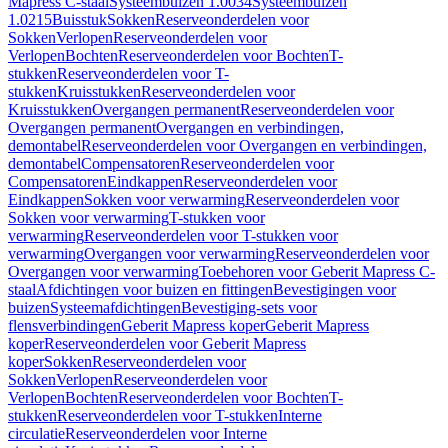
Mapress C-staal
Systeembuizen 1.0034
Systeembuizen
1.0215
Buisstuk
Sokken
Reserveonderdelen voor
Sokken
Verlopen
Reserveonderdelen voor
Verlopen
Bochten
Reserveonderdelen voor Bochten
T-
stukken
Reserveonderdelen voor T-
stukken
Kruisstukken
Reserveonderdelen voor
Kruisstukken
Overgangen permanent
Reserveonderdelen voor
Overgangen permanent
Overgangen en verbindingen,
demontabel
Reserveonderdelen voor Overgangen en verbindingen,
demontabel
Compensatoren
Reserveonderdelen voor
Compensatoren
Eindkappen
Reserveonderdelen voor
Eindkappen
Sokken voor verwarming
Reserveonderdelen voor
Sokken voor verwarming
T-stukken voor
verwarming
Reserveonderdelen voor T-stukken voor
verwarming
Overgangen voor verwarming
Reserveonderdelen voor
Overgangen voor verwarming
Toebehoren voor Geberit Mapress C-
staal
Afdichtingen voor buizen en fittingen
Bevestigingen voor
buizen
Systeemafdichtingen
Bevestiging-sets voor
flensverbindingen
Geberit Mapress koper
Geberit Mapress
koper
Reserveonderdelen voor Geberit Mapress
koper
Sokken
Reserveonderdelen voor
Sokken
Verlopen
Reserveonderdelen voor
Verlopen
Bochten
Reserveonderdelen voor Bochten
T-
stukken
Reserveonderdelen voor T-stukken
Interne
circulatie
Reserveonderdelen voor Interne