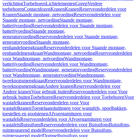
verlichting
Toebehoren
Lichtelementen
Greep
Verdere
toebehoren
Contactdozen
Kranen
Kranen
Reserveonderdelen voor
Kranen
Staande montage, netvoeding
Reserveonderdelen voor
Staande montage, netvoeding
Staande montage,
batterijvoeding
Reserveonderdelen voor Staande montage,
batterijvoeding
Staande montage,
generatorvoeding
Reserveonderdelen voor Staande montage,
generatorvoeding
Staande montage,
eenhandelmengkraan
Reserveonderdelen voor Staande montage,
eenhandelmengkraan
Wandmontage, netvoeding
Reserveonderdelen
voor Wandmontage, netvoeding
Wandmontage,
batterijvoeding
Reserveonderdelen voor Wandmontage,
batterijvoeding
Wandmontage, generatorvoeding
Reserveonderdelen
voor Wandmontage, generatorvoeding
Wandmontage,
tweeknopsmengkraan
Reserveonderdelen voor Wandmontage,
tweeknopsmengkraan
Andere kranen
Reserveonderdelen voor
Andere kranen
Voor gebruik buiten
Reserveonderdelen voor Voor
gebruik buiten
Toebehoren
Reserveonderdelen voor Toebehoren
Voor
wastafelkranen
Reserveonderdelen voor Voor
wastafelkranen
Toestelaansluitingen voor wastafels, spoelbakken,
toestellen en gootstenen
Afvoergarnituren voor
wastafels
Reserveonderdelen voor Afvoergarnituren voor
wastafels
Buissifons
Reserveonderdelen voor Buissifons
Buissifons,
ruimtesparend model
Reserveonderdelen voor Buissifons,
ruimtesparend model
Dompelbuissifons voor