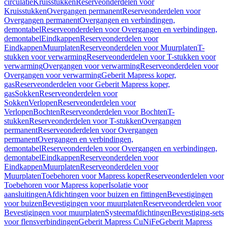
circulatie
Kruisstukken
Reserveonderdelen voor
Kruisstukken
Overgangen permanent
Reserveonderdelen voor
Overgangen permanent
Overgangen en verbindingen,
demontabel
Reserveonderdelen voor Overgangen en verbindingen,
demontabel
Eindkappen
Reserveonderdelen voor
Eindkappen
Muurplaten
Reserveonderdelen voor Muurplaten
T-
stukken voor verwarming
Reserveonderdelen voor T-stukken voor
verwarming
Overgangen voor verwarming
Reserveonderdelen voor
Overgangen voor verwarming
Geberit Mapress koper,
gas
Reserveonderdelen voor Geberit Mapress koper,
gas
Sokken
Reserveonderdelen voor
Sokken
Verlopen
Reserveonderdelen voor
Verlopen
Bochten
Reserveonderdelen voor Bochten
T-
stukken
Reserveonderdelen voor T-stukken
Overgangen
permanent
Reserveonderdelen voor Overgangen
permanent
Overgangen en verbindingen,
demontabel
Reserveonderdelen voor Overgangen en verbindingen,
demontabel
Eindkappen
Reserveonderdelen voor
Eindkappen
Muurplaten
Reserveonderdelen voor
Muurplaten
Toebehoren voor Mapress koper
Reserveonderdelen voor
Toebehoren voor Mapress koper
Isolatie voor
aansluitingen
Afdichtingen voor buizen en fittingen
Bevestigingen
voor buizen
Bevestigingen voor muurplaten
Reserveonderdelen voor
Bevestigingen voor muurplaten
Systeemafdichtingen
Bevestiging-sets
voor flensverbindingen
Geberit Mapress CuNiFe
Geberit Mapress