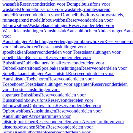
wastafels
Reserveonderdelen voor Dompelbuissifons voor
wastafels
Dompelbuissifons voor wastafels, ruimtesparend
model
Reserveonderdelen voor Dompelbuissifons voor wastafels,
ruimtesparend model
Inbouwsifons
Reserveonderdelen voor
Inbouwsifons
Wastafelaansluitingen
Reserveonderdelen voor
Wastafelaansluitingen
Aansluitstuk
Aansluitbochten
Abdeckungen
Aans
voor
Aansluitingen
Afdichtingen
Verlengingen
Inbouwboxen
Reserveonderd
voor Inbouwboxen
Toestelaansluitingen voor
spoelbakken
Reserveonderdelen voor Toestelaansluitingen voor
spoelbakken
Buissifons
Reserveonderdelen voor
Buissifons
Dubbelkamersifons
Reserveonderdelen voor
Dubbelkamersifons
Spoelbakaansluitingen
Reserveonderdelen voor
Spoelbakaansluitingen
Aansluitstuk
Reserveonderdelen voor
Aansluitstuk
Toebehoren
Reserveonderdelen voor
Toebehoren
Toestelaansluitingen voor apparaten
Reserveonderdelen
voor Toestelaansluitingen voor
apparaten
Buissifons
Reserveonderdelen voor
Buissifons
Inbouwsifons
Reserveonderdelen voor
Inbouwsifons
Opbouwsifons
Reserveonderdelen voor
Opbouwsifons
Aansluitingen
Reserveonderdelen voor
Aansluitingen
Afvoergarnituren voor
uitstortgootstenen
Reserveonderdelen voor Afvoergarnituren voor
uitstortgootstenen
Sifons
Reserveonderdelen voor
Sifons
Aansluitbochten
Reserveonderdelen voor