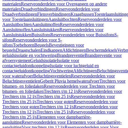
materialen
Reserveonderdelen voor Overgangen op andere
materialen
Draadverbindingen
Reserveonderdelen voor
Draadverbindingen
Flensverbindingen
Kraagbussen
Toestelaansluiting
voor Toestelaansluitingen
Aansluitbochten
Reserveonderdelen voor
Aansluitbochten
Aansluitmoffen
Reserveonderdelen voor
Aansluitmoffen
Aansluitstukken
Reserveonderdelen voor
Aansluitstukken
Buissifons
Reserveonderdelen voor Buissifons
S-
sifons
Reserveonderdelen voor S-
sifons
Toebehoren
Beugels
Bevestigingen voor
beugels
Draagschalen
Eindkappen
Afdichtingen
Beschermdeksels
Verbr
geluidsisolatie en vochtwering
Brandpreventie
Brandpreventie voor
afvoersystemen
Geluidsisolatie
Isolatie voor
contactgeluidontkoppeling
Isolatie voor luchtgeluid en
contactgeluidontkoppeling
Vochtwering
Afdichtingen
Beluchtingsventi
voor waterafvoer
Beluchtingsventielen
Reserveonderdelen voor
Beluchtingsventielen
Geberit Pluvia hemelwaterafvoer
Trechters voor
bitumen- en foliedaken
Reserveonderdelen voor Trechters voor
bitumen- en foliedaken
Trechters t/m 12 l/s
Reserveonderdelen voor
Trechters t/m 12 l/s
Trechters t/m 25 l/s
Reserveonderdelen voor
Trechters t/m 25 l/s
Trechters voor goten
Reserveonderdelen voor
Trechters voor goten
Trechters t/m 12 l/s
Reserveonderdelen voor
Trechters t/m 12 l/s
Trechters t/m 25 l/s
Reserveonderdelen voor
Trechters t/m 25 l/s
Elementen voor dampbarrière-
aansluiting
Reserveonderdelen voor Elementen voor dampbarrière-
aansluiting
Voor trechters t/m 12 l/s
Reserveonderdelen voor Voor