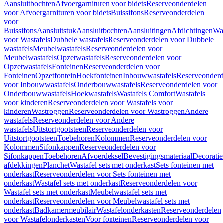
Aansluitbochten
Afvoergarnituren voor bidets
Reserveonderdelen
voor Afvoergarnituren voor bidets
Buissifons
Reserveonderdelen
voor
Buissifons
Aansluitstuk
Aansluitbochten
Aansluitingen
Afdichtingen
Was
voor Wastafels
Dubbele wastafels
Reserveonderdelen voor Dubbele
wastafels
Meubelwastafels
Reserveonderdelen voor
Meubelwastafels
Opzetwastafels
Reserveonderdelen voor
Opzetwastafels
Fonteinen
Reserveonderdelen voor
Fonteinen
Opzetfontein
Hoekfonteinen
Inbouwwastafels
Reserveonderd
voor Inbouwwastafels
Onderbouwwastafels
Reserveonderdelen voor
Onderbouwwastafels
Hoekwastafels
Wastafels Comfort
Wastafels
voor kinderen
Reserveonderdelen voor Wastafels voor
kinderen
Wastroggen
Reserveonderdelen voor Wastroggen
Andere
wastafels
Reserveonderdelen voor Andere
wastafels
Uitstortgootsteen
Reserveonderdelen voor
Uitstortgootsteen
Toebehoren
Kolommen
Reserveonderdelen voor
Kolommen
Sifonkappen
Reserveonderdelen voor
Sifonkappen
Toebehoren
Afvoerdeksel
Bevestigingsmateriaal
Decorati
afdekkingen
Planchet
Wastafel sets met onderkast
Sets fonteinen met
onderkast
Reserveonderdelen voor Sets fonteinen met
onderkast
Wastafel sets met onderkast
Reserveonderdelen voor
Wastafel sets met onderkast
Meubelwastafel sets met
onderkast
Reserveonderdelen voor Meubelwastafel sets met
onderkast
Badkamermeubilair
Wastafelonderkasten
Reserveonderdelen
voor Wastafelonderkasten
Voor fonteinen
Reserveonderdelen voor