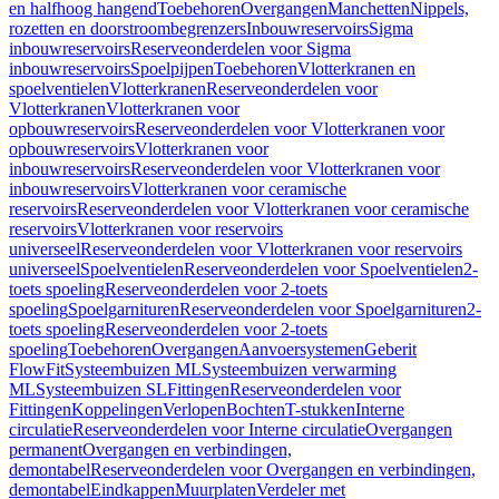
en halfhoog hangend
Toebehoren
Overgangen
Manchetten
Nippels,
rozetten en doorstroombegrenzers
Inbouwreservoirs
Sigma
inbouwreservoirs
Reserveonderdelen voor Sigma
inbouwreservoirs
Spoelpijpen
Toebehoren
Vlotterkranen en
spoelventielen
Vlotterkranen
Reserveonderdelen voor
Vlotterkranen
Vlotterkranen voor
opbouwreservoirs
Reserveonderdelen voor Vlotterkranen voor
opbouwreservoirs
Vlotterkranen voor
inbouwreservoirs
Reserveonderdelen voor Vlotterkranen voor
inbouwreservoirs
Vlotterkranen voor ceramische
reservoirs
Reserveonderdelen voor Vlotterkranen voor ceramische
reservoirs
Vlotterkranen voor reservoirs
universeel
Reserveonderdelen voor Vlotterkranen voor reservoirs
universeel
Spoelventielen
Reserveonderdelen voor Spoelventielen
2-
toets spoeling
Reserveonderdelen voor 2-toets
spoeling
Spoelgarnituren
Reserveonderdelen voor Spoelgarnituren
2-
toets spoeling
Reserveonderdelen voor 2-toets
spoeling
Toebehoren
Overgangen
Aanvoersystemen
Geberit
FlowFit
Systeembuizen ML
Systeembuizen verwarming
ML
Systeembuizen SL
Fittingen
Reserveonderdelen voor
Fittingen
Koppelingen
Verlopen
Bochten
T-stukken
Interne
circulatie
Reserveonderdelen voor Interne circulatie
Overgangen
permanent
Overgangen en verbindingen,
demontabel
Reserveonderdelen voor Overgangen en verbindingen,
demontabel
Eindkappen
Muurplaten
Verdeler met