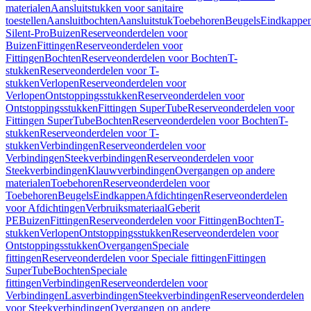
materialen
Aansluitstukken voor sanitaire
toestellen
Aansluitbochten
Aansluitstuk
Toebehoren
Beugels
Eindkappe
Silent-Pro
Buizen
Reserveonderdelen voor
Buizen
Fittingen
Reserveonderdelen voor
Fittingen
Bochten
Reserveonderdelen voor Bochten
T-
stukken
Reserveonderdelen voor T-
stukken
Verlopen
Reserveonderdelen voor
Verlopen
Ontstoppingsstukken
Reserveonderdelen voor
Ontstoppingsstukken
Fittingen SuperTube
Reserveonderdelen voor
Fittingen SuperTube
Bochten
Reserveonderdelen voor Bochten
T-
stukken
Reserveonderdelen voor T-
stukken
Verbindingen
Reserveonderdelen voor
Verbindingen
Steekverbindingen
Reserveonderdelen voor
Steekverbindingen
Klauwverbindingen
Overgangen op andere
materialen
Toebehoren
Reserveonderdelen voor
Toebehoren
Beugels
Eindkappen
Afdichtingen
Reserveonderdelen
voor Afdichtingen
Verbruiksmateriaal
Geberit
PE
Buizen
Fittingen
Reserveonderdelen voor Fittingen
Bochten
T-
stukken
Verlopen
Ontstoppingsstukken
Reserveonderdelen voor
Ontstoppingsstukken
Overgangen
Speciale
fittingen
Reserveonderdelen voor Speciale fittingen
Fittingen
SuperTube
Bochten
Speciale
fittingen
Verbindingen
Reserveonderdelen voor
Verbindingen
Lasverbindingen
Steekverbindingen
Reserveonderdelen
voor Steekverbindingen
Overgangen op andere