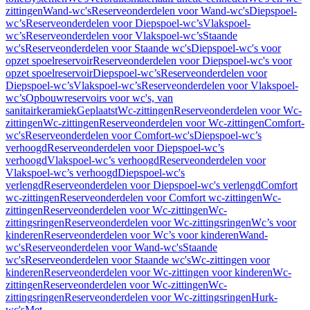
zittingen
Wand-wc's
Reserveonderdelen voor Wand-wc's
Diepspoel-
wc’s
Reserveonderdelen voor Diepspoel-wc’s
Vlakspoel-
wc’s
Reserveonderdelen voor Vlakspoel-wc’s
Staande
wc's
Reserveonderdelen voor Staande wc's
Diepspoel-wc's voor
opzet spoelreservoir
Reserveonderdelen voor Diepspoel-wc's voor
opzet spoelreservoir
Diepspoel-wc’s
Reserveonderdelen voor
Diepspoel-wc’s
Vlakspoel-wc’s
Reserveonderdelen voor Vlakspoel-
wc’s
Opbouwreservoirs voor wc's, van
sanitairkeramiek
Geplaatst
Wc-zittingen
Reserveonderdelen voor Wc-
zittingen
Wc-zittingen
Reserveonderdelen voor Wc-zittingen
Comfort-
wc's
Reserveonderdelen voor Comfort-wc's
Diepspoel-wc’s
verhoogd
Reserveonderdelen voor Diepspoel-wc’s
verhoogd
Vlakspoel-wc’s verhoogd
Reserveonderdelen voor
Vlakspoel-wc’s verhoogd
Diepspoel-wc's
verlengd
Reserveonderdelen voor Diepspoel-wc's verlengd
Comfort
wc-zittingen
Reserveonderdelen voor Comfort wc-zittingen
Wc-
zittingen
Reserveonderdelen voor Wc-zittingen
Wc-
zittingsringen
Reserveonderdelen voor Wc-zittingsringen
Wc’s voor
kinderen
Reserveonderdelen voor Wc’s voor kinderen
Wand-
wc's
Reserveonderdelen voor Wand-wc's
Staande
wc's
Reserveonderdelen voor Staande wc's
Wc-zittingen voor
kinderen
Reserveonderdelen voor Wc-zittingen voor kinderen
Wc-
zittingen
Reserveonderdelen voor Wc-zittingen
Wc-
zittingsringen
Reserveonderdelen voor Wc-zittingsringen
Hurk-
wc's
Met