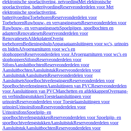
elektronische spoelactivering, netvoeding
Met elektronische
spoelactivering, batterijvoeding
Reserveonderdelen voor Met
elektronische spoelactivering,
batterijvoeding
Toebehoren
Reserveonderdelen voor
Toebehoren
Ruwbouw- en vervangingssets
Reserveonderdelen voor
Ruwbouw- en vervangingssets
Spoelpijpen, spoelbochten en
adapters
Renovatiesets
Reserveonderdelen voor
Renovatiesets
Afdekplaten
Overig
toebehoren
Bedieningshulp
Apparaataansluitingen voor wc's, urinoirs
en bidets
Afvoergarnituren voor wc's en
slophoppers
Reserveonderdelen voor Afvoergarnituren voor wc's en
slophoppers
Sifons
Reserveonderdelen voor
Sifons
Aansluitbochten
Reserveonderdelen voor
Aansluitbochten
Aansluitstuk
Reserveonderdelen voor
Aansluitstuk
Aansluitsets
Reserveonderdelen voor
Aansluitsets
Spoelbochtverlengingen
Reserveonderdelen voor
Spoelbochtverlengingen
Aansluitingen van PVC
Reserveonderdelen
voor Aansluitingen van PVC
Manchetten en afdekkappen
Overgang-
en verbindingsstukken
Toestelaansluitingen voor
urinoirs
Reserveonderdelen voor Toestelaansluitingen voor
urinoirs
Urinoirsifons
Reserveonderdelen voor
Urinoirsifons
Spoelpijp- en
spoelbochtverlengstukken
Reserveonderdelen voor Spoelpijp- en
spoelbochtverlengstukken
Aansluitstuk
Reserveonderdelen voor
Aansluitstuk
Aansluitbochten
Reserveonderdelen voor