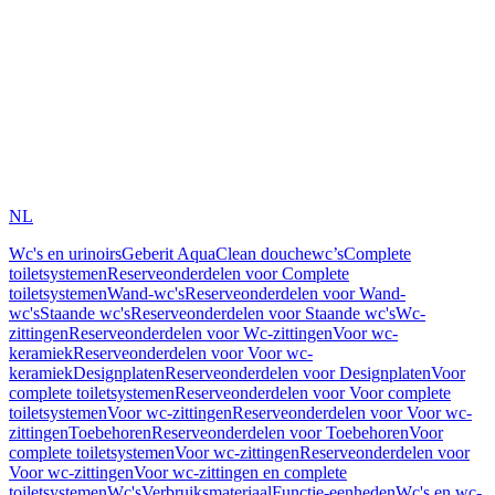
NL
Wc's en urinoirs
Geberit AquaClean douchewc’s
Complete
toiletsystemen
Reserveonderdelen voor Complete
toiletsystemen
Wand-wc's
Reserveonderdelen voor Wand-
wc's
Staande wc's
Reserveonderdelen voor Staande wc's
Wc-
zittingen
Reserveonderdelen voor Wc-zittingen
Voor wc-
keramiek
Reserveonderdelen voor Voor wc-
keramiek
Designplaten
Reserveonderdelen voor Designplaten
Voor
complete toiletsystemen
Reserveonderdelen voor Voor complete
toiletsystemen
Voor wc-zittingen
Reserveonderdelen voor Voor wc-
zittingen
Toebehoren
Reserveonderdelen voor Toebehoren
Voor
complete toiletsystemen
Voor wc-zittingen
Reserveonderdelen voor
Voor wc-zittingen
Voor wc-zittingen en complete
toiletsystemen
Wc's
Verbruiksmateriaal
Functie-eenheden
Wc's en wc-