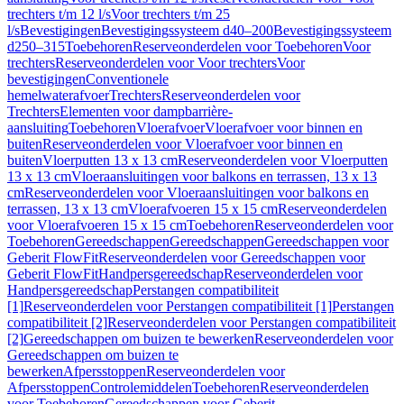
trechters t/m 12 l/s
Voor trechters t/m 25
l/s
Bevestigingen
Bevestigingssysteem d40–200
Bevestigingssysteem
d250–315
Toebehoren
Reserveonderdelen voor Toebehoren
Voor
trechters
Reserveonderdelen voor Voor trechters
Voor
bevestigingen
Conventionele
hemelwaterafvoer
Trechters
Reserveonderdelen voor
Trechters
Elementen voor dampbarrière-
aansluiting
Toebehoren
Vloerafvoer
Vloerafvoer voor binnen en
buiten
Reserveonderdelen voor Vloerafvoer voor binnen en
buiten
Vloerputten 13 x 13 cm
Reserveonderdelen voor Vloerputten
13 x 13 cm
Vloeraansluitingen voor balkons en terrassen, 13 x 13
cm
Reserveonderdelen voor Vloeraansluitingen voor balkons en
terrassen, 13 x 13 cm
Vloerafvoeren 15 x 15 cm
Reserveonderdelen
voor Vloerafvoeren 15 x 15 cm
Toebehoren
Reserveonderdelen voor
Toebehoren
Gereedschappen
Gereedschappen
Gereedschappen voor
Geberit FlowFit
Reserveonderdelen voor Gereedschappen voor
Geberit FlowFit
Handpersgereedschap
Reserveonderdelen voor
Handpersgereedschap
Perstangen compatibiliteit
[1]
Reserveonderdelen voor Perstangen compatibiliteit [1]
Perstangen
compatibiliteit [2]
Reserveonderdelen voor Perstangen compatibiliteit
[2]
Gereedschappen om buizen te bewerken
Reserveonderdelen voor
Gereedschappen om buizen te
bewerken
Afpersstoppen
Reserveonderdelen voor
Afpersstoppen
Controlemiddelen
Toebehoren
Reserveonderdelen
voor Toebehoren
Gereedschappen voor Geberit