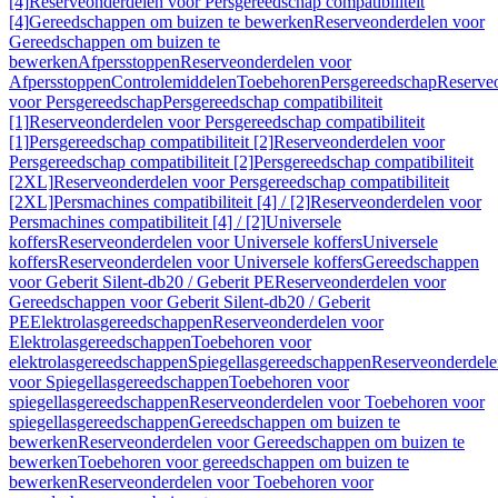
[4]
Reserveonderdelen voor Persgereedschap compatibiliteit
[4]
Gereedschappen om buizen te bewerken
Reserveonderdelen voor
Gereedschappen om buizen te
bewerken
Afpersstoppen
Reserveonderdelen voor
Afpersstoppen
Controlemiddelen
Toebehoren
Persgereedschap
Reserve
voor Persgereedschap
Persgereedschap compatibiliteit
[1]
Reserveonderdelen voor Persgereedschap compatibiliteit
[1]
Persgereedschap compatibiliteit [2]
Reserveonderdelen voor
Persgereedschap compatibiliteit [2]
Persgereedschap compatibiliteit
[2XL]
Reserveonderdelen voor Persgereedschap compatibiliteit
[2XL]
Persmachines compatibiliteit [4] / [2]
Reserveonderdelen voor
Persmachines compatibiliteit [4] / [2]
Universele
koffers
Reserveonderdelen voor Universele koffers
Universele
koffers
Reserveonderdelen voor Universele koffers
Gereedschappen
voor Geberit Silent-db20 / Geberit PE
Reserveonderdelen voor
Gereedschappen voor Geberit Silent-db20 / Geberit
PE
Elektrolasgereedschappen
Reserveonderdelen voor
Elektrolasgereedschappen
Toebehoren voor
elektrolasgereedschappen
Spiegellasgereedschappen
Reserveonderdele
voor Spiegellasgereedschappen
Toebehoren voor
spiegellasgereedschappen
Reserveonderdelen voor Toebehoren voor
spiegellasgereedschappen
Gereedschappen om buizen te
bewerken
Reserveonderdelen voor Gereedschappen om buizen te
bewerken
Toebehoren voor gereedschappen om buizen te
bewerken
Reserveonderdelen voor Toebehoren voor