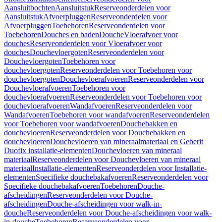
Aansluitbochten
Aansluitstuk
Reserveonderdelen voor
Aansluitstuk
Afvoerpluggen
Reserveonderdelen voor
Afvoerpluggen
Toebehoren
Reserveonderdelen voor
Toebehoren
Douches en baden
Douche
Vloerafvoer voor
douches
Reserveonderdelen voor Vloerafvoer voor
douches
Douchevloergoten
Reserveonderdelen voor
Douchevloergoten
Toebehoren voor
douchevloergoten
Reserveonderdelen voor Toebehoren voor
douchevloergoten
Douchevloerafvoeren
Reserveonderdelen voor
Douchevloerafvoeren
Toebehoren voor
douchevloerafvoeren
Reserveonderdelen voor Toebehoren voor
douchevloerafvoeren
Wandafvoeren
Reserveonderdelen voor
Wandafvoeren
Toebehoren voor wandafvoeren
Reserveonderdelen
voor Toebehoren voor wandafvoeren
Douchebakken en
douchevloeren
Reserveonderdelen voor Douchebakken en
douchevloeren
Douchevloeren van mineraalmateriaal en Geberit
Duofix installatie-elementen
Douchevloeren van mineraal
materiaal
Reserveonderdelen voor Douchevloeren van mineraal
materiaal
Installatie-elementen
Reserveonderdelen voor Installatie-
elementen
Specifieke douchebakafvoeren
Reserveonderdelen voor
Specifieke douchebakafvoeren
Toebehoren
Douche-
afscheidingen
Reserveonderdelen voor Douche-
afscheidingen
Douche-afscheidingen voor walk-in-
douche
Reserveonderdelen voor Douche-afscheidingen voor walk-
in-douche
Toebehoren
Reserveonderdelen voor