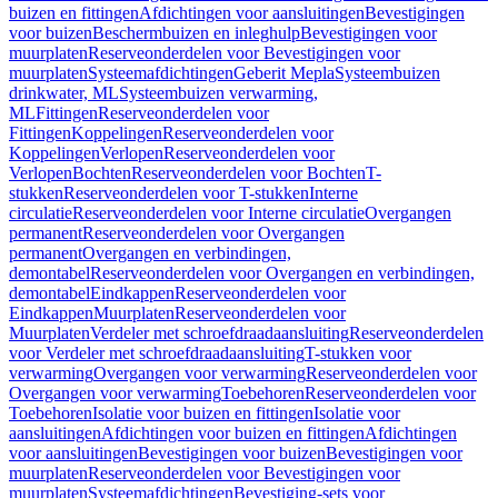
buizen en fittingen
Afdichtingen voor aansluitingen
Bevestigingen
voor buizen
Beschermbuizen en inleghulp
Bevestigingen voor
muurplaten
Reserveonderdelen voor Bevestigingen voor
muurplaten
Systeemafdichtingen
Geberit Mepla
Systeembuizen
drinkwater, ML
Systeembuizen verwarming,
ML
Fittingen
Reserveonderdelen voor
Fittingen
Koppelingen
Reserveonderdelen voor
Koppelingen
Verlopen
Reserveonderdelen voor
Verlopen
Bochten
Reserveonderdelen voor Bochten
T-
stukken
Reserveonderdelen voor T-stukken
Interne
circulatie
Reserveonderdelen voor Interne circulatie
Overgangen
permanent
Reserveonderdelen voor Overgangen
permanent
Overgangen en verbindingen,
demontabel
Reserveonderdelen voor Overgangen en verbindingen,
demontabel
Eindkappen
Reserveonderdelen voor
Eindkappen
Muurplaten
Reserveonderdelen voor
Muurplaten
Verdeler met schroefdraadaansluiting
Reserveonderdelen
voor Verdeler met schroefdraadaansluiting
T-stukken voor
verwarming
Overgangen voor verwarming
Reserveonderdelen voor
Overgangen voor verwarming
Toebehoren
Reserveonderdelen voor
Toebehoren
Isolatie voor buizen en fittingen
Isolatie voor
aansluitingen
Afdichtingen voor buizen en fittingen
Afdichtingen
voor aansluitingen
Bevestigingen voor buizen
Bevestigingen voor
muurplaten
Reserveonderdelen voor Bevestigingen voor
muurplaten
Systeemafdichtingen
Bevestiging-sets voor