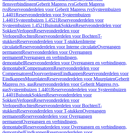
flensverbindingen
Geberit Mapress rvs
Geberit Mapress
rvs
Reserveonderdelen voor Geberit Mapress rvs
Systeembuizen
1.4401
Reserveonderdelen voor Systeembuizen
1.4401
Systeembuizen 1.4521
Reserveonderdelen voor
Systeembuizen 1.4521
Buisstuk
Sokken
Reserveonderdelen voor
Sokken
Verlopen
Reserveonderdelen voor
Verlopen
Bochten
Reserveonderdelen voor Bochten
T-
stukken
Reserveonderdelen voor T-stukken
Interne
circulatie
Reserveonderdelen voor Interne circulatie
Overgangen
permanent
Reserveonderdelen voor Overgangen
permanent
Overgangen en verbindingen,
demontabel
Reserveonderdelen voor Overgangen en verbindingen,
demontabel
Compensatoren
Reserveonderdelen voor
Compensatoren
Doorvoeringen
Eindkappen
Reserveonderdelen voor
Eindkappen
Muurplaten
Reserveonderdelen voor Muurplaten
Geberit
Mapress rvs, gas
Reserveonderdelen voor Geberit Mapress rvs,
gas
Systeembuizen 1.4401
Reserveonderdelen voor Systeembuizen
1.4401
Buisstuk
Sokken
Reserveonderdelen voor
Sokken
Verlopen
Reserveonderdelen voor
Verlopen
Bochten
Reserveonderdelen voor Bochten
T-
stukken
Reserveonderdelen voor T-stukken
Overgangen
permanent
Reserveonderdelen voor Overgangen
permanent
Overgangen en verbindingen,
demontabel
Reserveonderdelen voor Overgangen en verbindingen,
demontabel
Eindkappen
Reserveonderdelen voor