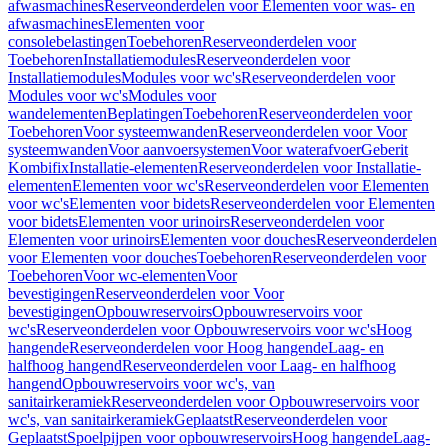
afwasmachines
Reserveonderdelen voor Elementen voor was- en
afwasmachines
Elementen voor
consolebelastingen
Toebehoren
Reserveonderdelen voor
Toebehoren
Installatiemodules
Reserveonderdelen voor
Installatiemodules
Modules voor wc's
Reserveonderdelen voor
Modules voor wc's
Modules voor
wandelementen
Beplatingen
Toebehoren
Reserveonderdelen voor
Toebehoren
Voor systeemwanden
Reserveonderdelen voor Voor
systeemwanden
Voor aanvoersystemen
Voor waterafvoer
Geberit
Kombifix
Installatie-elementen
Reserveonderdelen voor Installatie-
elementen
Elementen voor wc's
Reserveonderdelen voor Elementen
voor wc's
Elementen voor bidets
Reserveonderdelen voor Elementen
voor bidets
Elementen voor urinoirs
Reserveonderdelen voor
Elementen voor urinoirs
Elementen voor douches
Reserveonderdelen
voor Elementen voor douches
Toebehoren
Reserveonderdelen voor
Toebehoren
Voor wc-elementen
Voor
bevestigingen
Reserveonderdelen voor Voor
bevestigingen
Opbouwreservoirs
Opbouwreservoirs voor
wc's
Reserveonderdelen voor Opbouwreservoirs voor wc's
Hoog
hangende
Reserveonderdelen voor Hoog hangende
Laag- en
halfhoog hangend
Reserveonderdelen voor Laag- en halfhoog
hangend
Opbouwreservoirs voor wc's, van
sanitairkeramiek
Reserveonderdelen voor Opbouwreservoirs voor
wc's, van sanitairkeramiek
Geplaatst
Reserveonderdelen voor
Geplaatst
Spoelpijpen voor opbouwreservoirs
Hoog hangende
Laag-