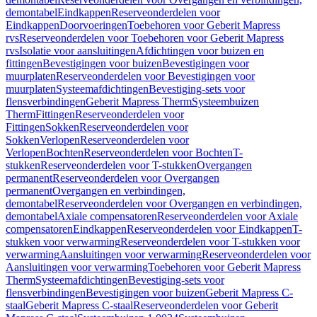
demontabel
Eindkappen
Reserveonderdelen voor
Eindkappen
Doorvoeringen
Toebehoren voor Geberit Mapress
rvs
Reserveonderdelen voor Toebehoren voor Geberit Mapress
rvs
Isolatie voor aansluitingen
Afdichtingen voor buizen en
fittingen
Bevestigingen voor buizen
Bevestigingen voor
muurplaten
Reserveonderdelen voor Bevestigingen voor
muurplaten
Systeemafdichtingen
Bevestiging-sets voor
flensverbindingen
Geberit Mapress Therm
Systeembuizen
Therm
Fittingen
Reserveonderdelen voor
Fittingen
Sokken
Reserveonderdelen voor
Sokken
Verlopen
Reserveonderdelen voor
Verlopen
Bochten
Reserveonderdelen voor Bochten
T-
stukken
Reserveonderdelen voor T-stukken
Overgangen
permanent
Reserveonderdelen voor Overgangen
permanent
Overgangen en verbindingen,
demontabel
Reserveonderdelen voor Overgangen en verbindingen,
demontabel
Axiale compensatoren
Reserveonderdelen voor Axiale
compensatoren
Eindkappen
Reserveonderdelen voor Eindkappen
T-
stukken voor verwarming
Reserveonderdelen voor T-stukken voor
verwarming
Aansluitingen voor verwarming
Reserveonderdelen voor
Aansluitingen voor verwarming
Toebehoren voor Geberit Mapress
Therm
Systeemafdichtingen
Bevestiging-sets voor
flensverbindingen
Bevestigingen voor buizen
Geberit Mapress C-
staal
Geberit Mapress C-staal
Reserveonderdelen voor Geberit