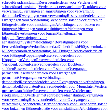
schroefdraadaansluiting
Reserveonderdelen voor Verdeler met
schroefdraadaansluiting
Verdeler met persaansluiting
T-stukken voor
verwarming
Overgangen en aansluitingen voor verwarming,
demontabel
Overgangen voor verwarming
Reserveonderdelen voor
Overgangen voor verwarming
Toebehoren
Isolatie voor buizen en
fittingen
Isolatie voor aansluitingen
Afdichtingen voor buizen en
fittingen
Afdichtingen voor aansluitingen
Afdichtingen voor
fittingen
Bevestigingen voor buizen
Mantelbuizen en
inleghulp
Bevestigingen voor
aansluitingen
Systeemafdichtingen
Bevestiging-sets voor
flensverbindingen
Verbruiksmateriaal
Geberit PushFit
Systeembuizen
ML
Systeembuizen verwarming, ML
Fittingen
Reserveonderdelen
voor Fittingen
Koppelingen
Reserveonderdelen voor
Koppelingen
Verlopen
Reserveonderdelen voor
Verlopen
Bochten
Reserveonderdelen voor Bochten
T-
stukken
Reserveonderdelen voor T-stukken
Overgangen
permanent
Reserveonderdelen voor Overgangen
permanent
Overgangen en verbindingen,
demontabel
Reserveonderdelen voor Overgangen en verbindingen,
demontabel
Muurplaten
Reserveonderdelen voor Muurplaten
Verdeler
met steekaansluiting
Reserveonderdelen voor Verdeler met
steekaansluiting
Verdeler met schroefdraadaansluiting
Overgangen
voor verwarming
Reserveonderdelen voor Overgangen voor
verwarming
Toebehoren
Reserveonderdelen voor Toebehoren
Isolatie
voor buizen en fittingen
Isolatie voor aansluitingen
Afdichtingen voor