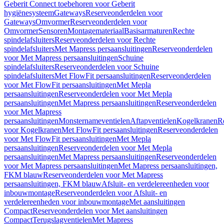
Geberit Connect toebehoren voor Geberit
hygiënesysteem
Gateways
Reserveonderdelen voor
Gateways
Omvormer
Reserveonderdelen voor
Omvormer
Sensoren
Montagemateriaal
Basisarmaturen
Rechte
spindelafsluiters
Reserveonderdelen voor Rechte
spindelafsluiters
Met Mapress persaansluitingen
Reserveonderdelen
voor Met Mapress persaansluitingen
Schuine
spindelafsluiters
Reserveonderdelen voor Schuine
spindelafsluiters
Met FlowFit persaansluitingen
Reserveonderdelen
voor Met FlowFit persaansluitingen
Met Mepla
persaansluitingen
Reserveonderdelen voor Met Mepla
persaansluitingen
Met Mapress persaansluitingen
Reserveonderdelen
voor Met Mapress
persaansluitingen
Monsternameventielen
Aftapventielen
Kogelkranen
R
voor Kogelkranen
Met FlowFit persaansluitingen
Reserveonderdelen
voor Met FlowFit persaansluitingen
Met Mepla
persaansluitingen
Reserveonderdelen voor Met Mepla
persaansluitingen
Met Mapress persaansluitingen
Reserveonderdelen
voor Met Mapress persaansluitingen
Met Mapress persaansluitingen,
FKM blauw
Reserveonderdelen voor Met Mapress
persaansluitingen, FKM blauw
Afsluit- en verdelereenheden voor
inbouwmontage
Reserveonderdelen voor Afsluit- en
verdelereenheden voor inbouwmontage
Met aansluitingen
Compact
Reserveonderdelen voor Met aansluitingen
Compact
Terugslagventielen
Met Mapress