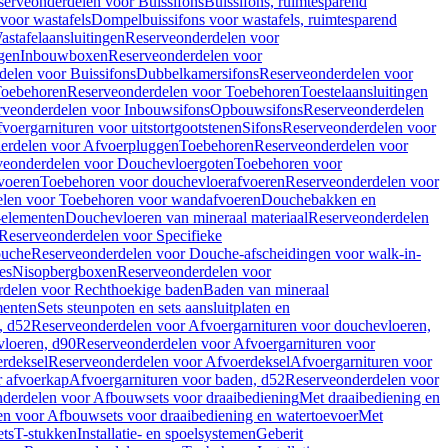
serveonderdelen voor Buissifons
Buissifons, ruimtesparend
voor wastafels
Dompelbuissifons voor wastafels, ruimtesparend
astafelaansluitingen
Reserveonderdelen voor
gen
Inbouwboxen
Reserveonderdelen voor
delen voor Buissifons
Dubbelkamersifons
Reserveonderdelen voor
oebehoren
Reserveonderdelen voor Toebehoren
Toestelaansluitingen
rveonderdelen voor Inbouwsifons
Opbouwsifons
Reserveonderdelen
oergarnituren voor uitstortgootstenen
Sifons
Reserveonderdelen voor
erdelen voor Afvoerpluggen
Toebehoren
Reserveonderdelen voor
veonderdelen voor Douchevloergoten
Toebehoren voor
voeren
Toebehoren voor douchevloerafvoeren
Reserveonderdelen voor
len voor Toebehoren voor wandafvoeren
Douchebakken en
-elementen
Douchevloeren van mineraal materiaal
Reserveonderdelen
Reserveonderdelen voor Specifieke
ouche
Reserveonderdelen voor Douche-afscheidingen voor walk-in-
es
Nisopbergboxen
Reserveonderdelen voor
delen voor Rechthoekige baden
Baden van mineraal
ementen
Sets steunpoten en sets aansluitplaten en
, d52
Reserveonderdelen voor Afvoergarnituren voor douchevloeren,
vloeren, d90
Reserveonderdelen voor Afvoergarnituren voor
rdeksel
Reserveonderdelen voor Afvoerdeksel
Afvoergarnituren voor
 afvoerkap
Afvoergarnituren voor baden, d52
Reserveonderdelen voor
derdelen voor Afbouwsets voor draaibediening
Met draaibediening en
n voor Afbouwsets voor draaibediening en watertoevoer
Met
ets
T-stukken
Installatie- en spoelsystemen
Geberit