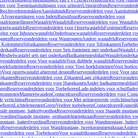
en voor Toestelaansluitingen voor urinoirs
Urinoirsifons
Reserveonderde
lbochtverlengstukken
Aansluitstuk
Reserveonderdelen voor Aansluitstu
Afvoergarnituren voor bidets
Buissifons
Reserveonderdelen voor
tafelopstellingen
Wastafels
Wastafels
Reserveonderdelen voor Wastafels
pzetwastafels
Reserveonderdelen voor Opzetwastafels
Fonteinen
Reserv
elen voor Inbouwwastafels
Onderbouwwastafels
Reserveonderdelen vo
oggen
Reserveonderdelen voor Wastroggen
Andere wastafels
Reserveond
or Kolommen
Sifonkappen
Reserveonderdelen voor Sifonkappen
Toebeho
nderkast
Reserveonderdelen voor Sets fonteinen met onderkast
Wastafel 
Meubelwastafel sets met onderkast
Badkamermeubilair
Wastafelonderka
veonderdelen voor Voor wastafels
Voor dubbele wastafels
Reserveonder
hoekfonteinen
Reserveonderdelen voor Voor hoekfonteinen
Voor hoekwa
n
Voor opzetwastafel afgerond design
Reserveonderdelen voor Voor opze
ijkasten
Reserveonderdelen voor Zijkasten
Lage zijkasten
Reserveonderd
gkasten
Reserveonderdelen voor Hangkasten
Ander badkamermeubilair
ren
Reserveonderdelen voor Toebehoren
Lade-indelers voor schuiflade
steunpoten
Magneetwanden
Contactdozen
Reserveonderdelen voor Cont
e verlichting
Reserveonderdelen voor Met geïntegreerde verlichting
Spi
ehoren
Lichtelementen
Greep
Verdere toebehoren
Contactdozen
Kranen
K
ande montage, batterijvoeding
Reserveonderdelen voor Staande montage,
rvoeding
Staande montage, eenhandelmengkraan
Reserveonderdelen vo
ntage, batterijvoeding
Reserveonderdelen voor Wandmontage, batteri
n
Reserveonderdelen voor Wandmontage, tweeknopsmengkraan
Andere
veonderdelen voor Toebehoren
Voor wastafelkranen
Reserveonderdelen 