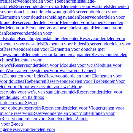
oren
Reserveonderdelen voor Toebehoren
Installatie-
stafels
Reserveonderdelen voor Elementen voor wastafels
Elementen
en voor douches met douchewandgoot
Reserveonderdelen voor
Elementen voor douchescheidingswanden
Reserveonderdelen voor
 kranen
Reserveonderdelen voor Elementen voor kranen
Elementen
erdelen voor Elementen voor consolebelastingen
Elementen voor
den
Reserveonderdelen voor
dsisolatie
Beplatingen
Installatie-elementen
Reserveonderdelen voor
ementen voor wastafels
Elementen voor bidets
Reserveonderdelen voor
ot
Reserveonderdelen voor Elementen voor douches met
dingswanden
Elementen voor kranen en apparaten
Reserveonderdelen
chines
Elementen voor
or wc's
Reserveonderdelen voor Modules voor wc's
Modules voor
nden
Voor aanvoersystemen
Voor waterafvoer
Geberit
's
Elementen voor bidets
Reserveonderdelen voor Elementen voor
voor douches
Toebehoren
Reserveonderdelen voor Toebehoren
Voor
len voor Opbouwreservoirs voor wc's
Hoog
ervoirs voor wc's, van sanitairkeramiek
Reserveonderdelen voor
gende
Laag- en halfhoog
erdelen voor Sigma
voor opbouwreservoirs
Reserveonderdelen voor Vlotterkranen voor
mische reservoirs
Reserveonderdelen voor Vlotterkranen voor
n
Reserveonderdelen voor Spoelventielen
2-toets
voor 2-toets
tingen
Reserveonderdelen voor