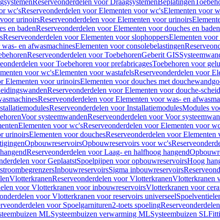
gsystemen
Reserveonderdelen voor Draagsystemen
Beplatingen
Toebeh
or wc's
Reserveonderdelen voor Elementen voor wc's
Elementen voor wa
voor urinoirs
Reserveonderdelen voor Elementen voor urinoirs
Element
es en baden
Reserveonderdelen voor Elementen voor douches en baden
s
Reserveonderdelen voor Elementen voor slophoppers
Elementen voor
 was- en afwasmachines
Elementen voor consolebelastingen
Reserveond
ebehoren
Reserveonderdelen voor Toebehoren
Geberit GIS
Systeemwan
eonderdelen voor Toebehoren voor prefabricages
Toebehoren voor gelui
ementen voor wc's
Elementen voor wastafels
Reserveonderdelen voor El
r Elementen voor urinoirs
Elementen voor douches met douchewandgo
heidingswanden
Reserveonderdelen voor Elementen voor douche-schei
wasmachines
Reserveonderdelen voor Elementen voor was- en afwasma
stallatiemodules
Reserveonderdelen voor Installatiemodules
Modules vo
behoren
Voor systeemwanden
Reserveonderdelen voor Voor systeemwa
menten
Elementen voor wc's
Reserveonderdelen voor Elementen voor wc
 urinoirs
Elementen voor douches
Reserveonderdelen voor Elementen 
tigingen
Opbouwreservoirs
Opbouwreservoirs voor wc's
Reserveonderde
 hangend
Reserveonderdelen voor Laag- en halfhoog hangend
Opbouwres
nderdelen voor Geplaatst
Spoelpijpen voor opbouwreservoirs
Hoog han
rstroombegrenzers
Inbouwreservoirs
Sigma inbouwreservoirs
Reserveond
len
Vlotterkranen
Reserveonderdelen voor Vlotterkranen
Vlotterkranen 
elen voor Vlotterkranen voor inbouwreservoirs
Vlotterkranen voor cera
onderdelen voor Vlotterkranen voor reservoirs universeel
Spoelventiele
rveonderdelen voor Spoelgarnituren
2-toets spoeling
Reserveonderdelen 
steembuizen ML
Systeembuizen verwarming ML
Systeembuizen SL
Fit