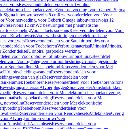
reservoirs
Reserveonderdelen voor Voor Twinline
 elektronische spoelactivering
Voor netvoeding, voor Geberit Sigma
it Sigma inbouwreservoirs 8 cm
Reserveonderdelen voor Voor
or Voor netvoeding, voor Geberit Omega inbouwreservoirs 12
ouwreservoirs 12 cm
Wc-besturingen met pneumatische
 2-toets spoeling
Voor 1-toets spoeling
Reserveonderdelen voor Voor
n voor Ruwbouwsets
Voor wc-besturingen met elektronische
ules voor wc's
Reserveonderdelen voor Sanitairmodules voor
rveonderdelen voor Toebehoren
Verbruiksmateriaal
Urinoirs
Urinoirs,
r Zonder deksel
Urinoirs, gespoelde werking,
delen voor Voor opbouw- of inbouwurinoirstuursysteem
Met
en voor Voor geïntegreerde urinoirbesturing
Urinoirs, gespoelde
voor Spoelrandloos
Met spoelrand
Reserveonderdelen voor Met
sel
Urinoirscheidingswanden
Reserveonderdelen voor
heidingswanden van glas
Reserveonderdelen voor
tairkeramiek
Toebehoren
Reserveonderdelen voor Toebehoren
Sifons
Bevestigingsmateriaal
Afvoerpluggen
Spoelverdeler
Aansluitstukken
tvoeding
Reserveonderdelen voor Met elektronische spoelactivering,
neumatische spoelactivering
Reserveonderdelen voor Met
ng, netvoeding
Reserveonderdelen voor Met elektronische
erijvoeding
Toebehoren
Reserveonderdelen voor
ovatiesets
Reserveonderdelen voor Renovatiesets
Afdekplaten
Overig
voor Afvoergarnituren voor wc's en
oor Aansluitstuk
Aansluitsets
Reserveonderdelen voor
uitingen van PVC
Manchetten en afdekkappen
Overgang- en