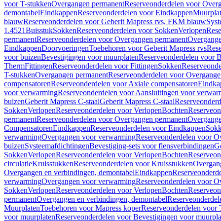
voor T-stukken
Overgangen permanent
Reserveonderdelen voor Over
demontabel
Eindkappen
Reserveonderdelen voor Eindkappen
Muurpla
blauw
Reserveonderdelen voor Geberit Mapress rvs, FKM blauw
Syst
1.4521
Buisstuk
Sokken
Reserveonderdelen voor Sokken
Verlopen
Rese
permanent
Reserveonderdelen voor Overgangen permanent
Overgange
Eindkappen
Doorvoeringen
Toebehoren voor Geberit Mapress rvs
Rese
voor buizen
Bevestigingen voor muurplaten
Reserveonderdelen voor B
Therm
Fittingen
Reserveonderdelen voor Fittingen
Sokken
Reserveonde
T-stukken
Overgangen permanent
Reserveonderdelen voor Overgange
compensatoren
Reserveonderdelen voor Axiale compensatoren
Eindka
voor verwarming
Reserveonderdelen voor Aansluitingen voor verwar
buizen
Geberit Mapress C-staal
Geberit Mapress C-staal
Reserveonderd
Sokken
Verlopen
Reserveonderdelen voor Verlopen
Bochten
Reserveon
permanent
Reserveonderdelen voor Overgangen permanent
Overgange
Compensatoren
Eindkappen
Reserveonderdelen voor Eindkappen
Sokk
verwarming
Overgangen voor verwarming
Reserveonderdelen voor O
buizen
Systeemafdichtingen
Bevestiging-sets voor flensverbindingen
Ge
Sokken
Verlopen
Reserveonderdelen voor Verlopen
Bochten
Reserveon
circulatie
Kruisstukken
Reserveonderdelen voor Kruisstukken
Overgan
Overgangen en verbindingen, demontabel
Eindkappen
Reserveonderd
verwarming
Overgangen voor verwarming
Reserveonderdelen voor O
Sokken
Verlopen
Reserveonderdelen voor Verlopen
Bochten
Reserveon
permanent
Overgangen en verbindingen, demontabel
Reserveonderdel
Muurplaten
Toebehoren voor Mapress koper
Reserveonderdelen voor 
voor muurplaten
Reserveonderdelen voor Bevestigingen voor muurpla