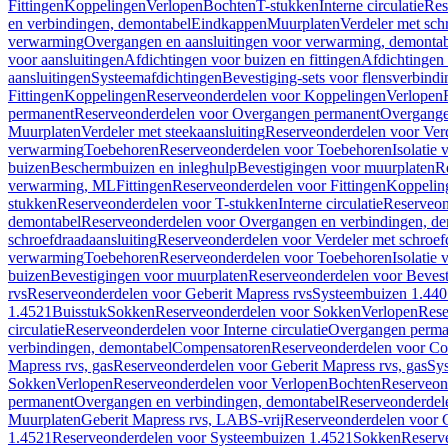
Fittingen
Koppelingen
Verlopen
Bochten
T-stukken
Interne circulatie
Res
en verbindingen, demontabel
Eindkappen
Muurplaten
Verdeler met sch
verwarming
Overgangen en aansluitingen voor verwarming, demonta
voor aansluitingen
Afdichtingen voor buizen en fittingen
Afdichtingen 
aansluitingen
Systeemafdichtingen
Bevestiging-sets voor flensverbind
Fittingen
Koppelingen
Reserveonderdelen voor Koppelingen
Verlopen
permanent
Reserveonderdelen voor Overgangen permanent
Overgange
Muurplaten
Verdeler met steekaansluiting
Reserveonderdelen voor Verd
verwarming
Toebehoren
Reserveonderdelen voor Toebehoren
Isolatie 
buizen
Beschermbuizen en inleghulp
Bevestigingen voor muurplaten
R
verwarming, ML
Fittingen
Reserveonderdelen voor Fittingen
Koppelin
stukken
Reserveonderdelen voor T-stukken
Interne circulatie
Reserveond
demontabel
Reserveonderdelen voor Overgangen en verbindingen, d
schroefdraadaansluiting
Reserveonderdelen voor Verdeler met schroef
verwarming
Toebehoren
Reserveonderdelen voor Toebehoren
Isolatie 
buizen
Bevestigingen voor muurplaten
Reserveonderdelen voor Bevest
rvs
Reserveonderdelen voor Geberit Mapress rvs
Systeembuizen 1.440
1.4521
Buisstuk
Sokken
Reserveonderdelen voor Sokken
Verlopen
Rese
circulatie
Reserveonderdelen voor Interne circulatie
Overgangen perma
verbindingen, demontabel
Compensatoren
Reserveonderdelen voor C
Mapress rvs, gas
Reserveonderdelen voor Geberit Mapress rvs, gas
Sy
Sokken
Verlopen
Reserveonderdelen voor Verlopen
Bochten
Reserveon
permanent
Overgangen en verbindingen, demontabel
Reserveonderdel
Muurplaten
Geberit Mapress rvs, LABS-vrij
Reserveonderdelen voor G
1.4521
Reserveonderdelen voor Systeembuizen 1.4521
Sokken
Reserv