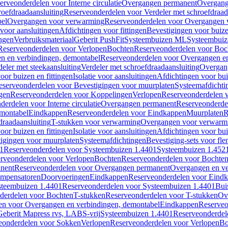
erveonderdelen voor Interne circulatie
Overgangen permanent
Overgang
roefdraadaansluiting
Reserveonderdelen voor Verdeler met schroefdraad
bel
Overgangen voor verwarming
Reserveonderdelen voor Overgangen 
voor aansluitingen
Afdichtingen voor fittingen
Bevestigingen voor buiz
ingen
Verbruiksmateriaal
Geberit PushFit
Systeembuizen ML
Systeembui
Reserveonderdelen voor Verlopen
Bochten
Reserveonderdelen voor Boc
n en verbindingen, demontabel
Reserveonderdelen voor Overgangen en
eler met steekaansluiting
Verdeler met schroefdraadaansluiting
Overgan
voor buizen en fittingen
Isolatie voor aansluitingen
Afdichtingen voor bui
eserveonderdelen voor Bevestigingen voor muurplaten
Systeemafdichti
gen
Reserveonderdelen voor Koppelingen
Verlopen
Reserveonderdelen 
erdelen voor Interne circulatie
Overgangen permanent
Reserveonderde
emontabel
Eindkappen
Reserveonderdelen voor Eindkappen
Muurplaten
R
draadaansluiting
T-stukken voor verwarming
Overgangen voor verwarm
voor buizen en fittingen
Isolatie voor aansluitingen
Afdichtingen voor bui
igingen voor muurplaten
Systeemafdichtingen
Bevestiging-sets voor fl
1
Reserveonderdelen voor Systeembuizen 1.4401
Systeembuizen 1.452
rveonderdelen voor Verlopen
Bochten
Reserveonderdelen voor Bochte
nent
Reserveonderdelen voor Overgangen permanent
Overgangen en ve
ompensatoren
Doorvoeringen
Eindkappen
Reserveonderdelen voor Eind
steembuizen 1.4401
Reserveonderdelen voor Systeembuizen 1.4401
Bui
derdelen voor Bochten
T-stukken
Reserveonderdelen voor T-stukken
Ov
en voor Overgangen en verbindingen, demontabel
Eindkappen
Reserveo
eberit Mapress rvs, LABS-vrij
Systeembuizen 1.4401
Reserveonderdel
eonderdelen voor Sokken
Verlopen
Reserveonderdelen voor Verlopen
Bo