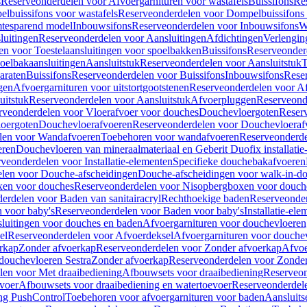
s
Reserveonderdelen voor Afvoergarnituren voor wastafels
Buissifons
Re
lbuissifons voor wastafels
Reserveonderdelen voor Dompelbuissifons 
mtesparend model
Inbouwsifons
Reserveonderdelen voor Inbouwsifons
W
luitingen
Reserveonderdelen voor Aansluitingen
Afdichtingen
Verlengin
n voor Toestelaansluitingen voor spoelbakken
Buissifons
Reserveonder
oelbakaansluitingen
Aansluitstuk
Reserveonderdelen voor Aansluitstuk
T
araten
Buissifons
Reserveonderdelen voor Buissifons
Inbouwsifons
Rese
gen
Afvoergarnituren voor uitstortgootstenen
Reserveonderdelen voor Afv
uitstuk
Reserveonderdelen voor Aansluitstuk
Afvoerpluggen
Reserveond
rveonderdelen voor Vloerafvoer voor douches
Douchevloergoten
Reser
loergoten
Douchevloerafvoeren
Reserveonderdelen voor Douchevloeraf
len voor Wandafvoeren
Toebehoren voor wandafvoeren
Reserveonderde
eren
Douchevloeren van mineraalmateriaal en Geberit Duofix installatie
veonderdelen voor Installatie-elementen
Specifieke douchebakafvoeren
len voor Douche-afscheidingen
Douche-afscheidingen voor walk-in-d
xen voor douches
Reserveonderdelen voor Nisopbergboxen voor douch
erdelen voor Baden van sanitairacryl
Rechthoekige baden
Reserveonder
 voor baby's
Reserveonderdelen voor Baden voor baby's
Installatie-el
luitingen voor douches en baden
Afvoergarnituren voor douchevloeren
el
Reserveonderdelen voor Afvoerdeksel
Afvoergarnituren voor douche
rkap
Zonder afvoerkap
Reserveonderdelen voor Zonder afvoerkap
Afvoe
douchevloeren Sestra
Zonder afvoerkap
Reserveonderdelen voor Zonder
len voor Met draaibediening
Afbouwsets voor draaibediening
Reserveon
voer
Afbouwsets voor draaibediening en watertoevoer
Reserveonderdele
ng PushControl
Toebehoren voor afvoergarnituren voor baden
Aansluits