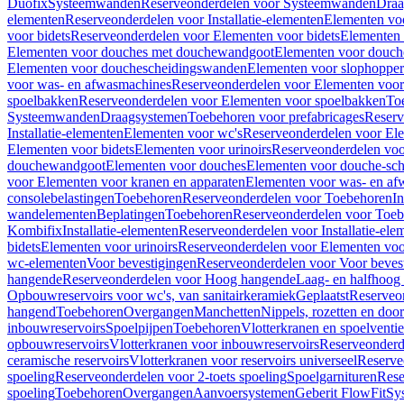
Duofix
Systeemwanden
Reserveonderdelen voor Systeemwanden
Draa
elementen
Reserveonderdelen voor Installatie-elementen
Elementen vo
voor bidets
Reserveonderdelen voor Elementen voor bidets
Elementen 
Elementen voor douches met douchewandgoot
Elementen voor douch
Elementen voor douchescheidingswanden
Elementen voor slophopper
voor was- en afwasmachines
Reserveonderdelen voor Elementen voor
spoelbakken
Reserveonderdelen voor Elementen voor spoelbakken
To
Systeemwanden
Draagsystemen
Toebehoren voor prefabricages
Reserv
Installatie-elementen
Elementen voor wc's
Reserveonderdelen voor El
Elementen voor bidets
Elementen voor urinoirs
Reserveonderdelen voo
douchewandgoot
Elementen voor douches
Elementen voor douche-sc
voor Elementen voor kranen en apparaten
Elementen voor was- en af
consolebelastingen
Toebehoren
Reserveonderdelen voor Toebehoren
In
wandelementen
Beplatingen
Toebehoren
Reserveonderdelen voor Toe
Kombifix
Installatie-elementen
Reserveonderdelen voor Installatie-ele
bidets
Elementen voor urinoirs
Reserveonderdelen voor Elementen voor
wc-elementen
Voor bevestigingen
Reserveonderdelen voor Voor beves
hangende
Reserveonderdelen voor Hoog hangende
Laag- en halfhoog
Opbouwreservoirs voor wc's, van sanitairkeramiek
Geplaatst
Reserveo
hangend
Toebehoren
Overgangen
Manchetten
Nippels, rozetten en doo
inbouwreservoirs
Spoelpijpen
Toebehoren
Vlotterkranen en spoelventie
opbouwreservoirs
Vlotterkranen voor inbouwreservoirs
Reserveonderd
ceramische reservoirs
Vlotterkranen voor reservoirs universeel
Reserve
spoeling
Reserveonderdelen voor 2-toets spoeling
Spoelgarnituren
Rese
spoeling
Toebehoren
Overgangen
Aanvoersystemen
Geberit FlowFit
Sy