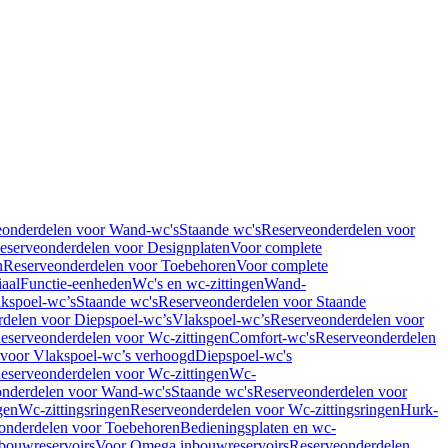
eonderdelen voor Wand-wc's
Staande wc's
Reserveonderdelen voor
eserveonderdelen voor Designplaten
Voor complete
n
Reserveonderdelen voor Toebehoren
Voor complete
iaal
Functie-eenheden
Wc's en wc-zittingen
Wand-
kspoel-wc’s
Staande wc's
Reserveonderdelen voor Staande
delen voor Diepspoel-wc’s
Vlakspoel-wc’s
Reserveonderdelen voor
eserveonderdelen voor Wc-zittingen
Comfort-wc's
Reserveonderdelen
 voor Vlakspoel-wc’s verhoogd
Diepspoel-wc's
eserveonderdelen voor Wc-zittingen
Wc-
nderdelen voor Wand-wc's
Staande wc's
Reserveonderdelen voor
gen
Wc-zittingsringen
Reserveonderdelen voor Wc-zittingsringen
Hurk-
onderdelen voor Toebehoren
Bedieningsplaten en wc-
bouwreservoirs
Voor Omega inbouwreservoirs
Reserveonderdelen