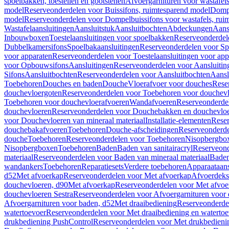
spoelbakken, toestellen en gootstenen
Afvoergarnituren voor wastafel
model
Reserveonderdelen voor Buissifons, ruimtesparend model
Dompe
model
Reserveonderdelen voor Dompelbuissifons voor wastafels, rui
Wastafelaansluitingen
Aansluitstuk
Aansluitbochten
Abdeckungen
Aans
Inbouwboxen
Toestelaansluitingen voor spoelbakken
Reserveonderdele
Dubbelkamersifons
Spoelbakaansluitingen
Reserveonderdelen voor Sp
voor apparaten
Reserveonderdelen voor Toestelaansluitingen voor app
voor Opbouwsifons
Aansluitingen
Reserveonderdelen voor Aansluitin
Sifons
Aansluitbochten
Reserveonderdelen voor Aansluitbochten
Aansl
Toebehoren
Douches en baden
Douche
Vloerafvoer voor douches
Rese
douchevloergoten
Reserveonderdelen voor Toebehoren voor douchev
Toebehoren voor douchevloerafvoeren
Wandafvoeren
Reserveonderde
douchevloeren
Reserveonderdelen voor Douchebakken en douchevlo
voor Douchevloeren van mineraal materiaal
Installatie-elementen
Reser
douchebakafvoeren
Toebehoren
Douche-afscheidingen
Reserveonderde
douche
Toebehoren
Reserveonderdelen voor Toebehoren
Nisopbergbo
Nisopbergboxen
Toebehoren
Baden
Baden van sanitairacryl
Reserveond
materiaal
Reserveonderdelen voor Baden van mineraal materiaal
Baden
wandankers
Toebehoren
Reparatiesets
Verdere toebehoren
Apparaataans
d52
Met afvoerkap
Reserveonderdelen voor Met afvoerkap
Afvoerdeks
douchevloeren, d90
Met afvoerkap
Reserveonderdelen voor Met afvoe
douchevloeren Sestra
Reserveonderdelen voor Afvoergarnituren voor 
Afvoergarnituren voor baden, d52
Met draaibediening
Reserveonderde
watertoevoer
Reserveonderdelen voor Met draaibediening en watertoe
drukbediening PushControl
Reserveonderdelen voor Met drukbedieni