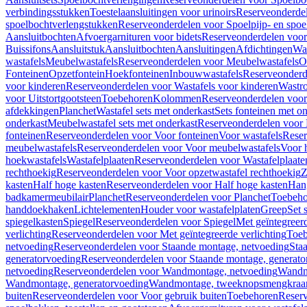
verbindingsstukken
Toestelaansluitingen voor urinoirs
Reserveonderdel
spoelbochtverlengstukken
Reserveonderdelen voor Spoelpijp- en spoe
Aansluitbochten
Afvoergarnituren voor bidets
Reserveonderdelen voor 
Buissifons
Aansluitstuk
Aansluitbochten
Aansluitingen
Afdichtingen
Was
wastafels
Meubelwastafels
Reserveonderdelen voor Meubelwastafels
O
Fonteinen
Opzetfontein
Hoekfonteinen
Inbouwwastafels
Reserveonderd
voor kinderen
Reserveonderdelen voor Wastafels voor kinderen
Wastr
voor Uitstortgootsteen
Toebehoren
Kolommen
Reserveonderdelen vo
afdekkingen
Planchet
Wastafel sets met onderkast
Sets fonteinen met o
onderkast
Meubelwastafel sets met onderkast
Reserveonderdelen voor 
fonteinen
Reserveonderdelen voor Voor fonteinen
Voor wastafels
Reser
meubelwastafels
Reserveonderdelen voor Voor meubelwastafels
Voor 
hoekwastafels
Wastafelplaaten
Reserveonderdelen voor Wastafelplaate
rechthoekig
Reserveonderdelen voor Voor opzetwastafel rechthoekig
Z
kasten
Half hoge kasten
Reserveonderdelen voor Half hoge kasten
Han
badkamermeubilair
Planchet
Reserveonderdelen voor Planchet
Toebeho
handdoekhaken
Lichtelementen
Houder voor wastafelplaten
Greep
Set 
spiegelkasten
Spiegel
Reserveonderdelen voor Spiegel
Met geïntegreerd
verlichting
Reserveonderdelen voor Met geïntegreerde verlichting
Toeb
netvoeding
Reserveonderdelen voor Staande montage, netvoeding
Sta
generatorvoeding
Reserveonderdelen voor Staande montage, generato
netvoeding
Reserveonderdelen voor Wandmontage, netvoeding
Wandmo
Wandmontage, generatorvoeding
Wandmontage, tweeknopsmengkraa
buiten
Reserveonderdelen voor Voor gebruik buiten
Toebehoren
Reser