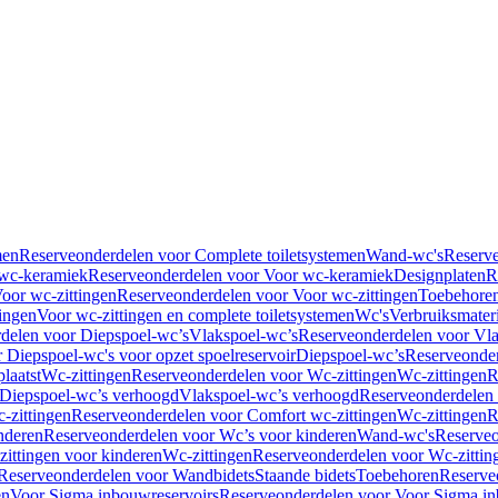
men
Reserveonderdelen voor Complete toiletsystemen
Wand-wc's
Reserv
wc-keramiek
Reserveonderdelen voor Voor wc-keramiek
Designplaten
R
oor wc-zittingen
Reserveonderdelen voor Voor wc-zittingen
Toebehore
ingen
Voor wc-zittingen en complete toiletsystemen
Wc's
Verbruiksmater
delen voor Diepspoel-wc’s
Vlakspoel-wc’s
Reserveonderdelen voor Vla
 Diepspoel-wc's voor opzet spoelreservoir
Diepspoel-wc’s
Reserveonder
laatst
Wc-zittingen
Reserveonderdelen voor Wc-zittingen
Wc-zittingen
R
 Diepspoel-wc’s verhoogd
Vlakspoel-wc’s verhoogd
Reserveonderdelen
-zittingen
Reserveonderdelen voor Comfort wc-zittingen
Wc-zittingen
R
nderen
Reserveonderdelen voor Wc’s voor kinderen
Wand-wc's
Reserveo
ittingen voor kinderen
Wc-zittingen
Reserveonderdelen voor Wc-zittin
Reserveonderdelen voor Wandbidets
Staande bidets
Toebehoren
Reserve
en
Voor Sigma inbouwreservoirs
Reserveonderdelen voor Voor Sigma in