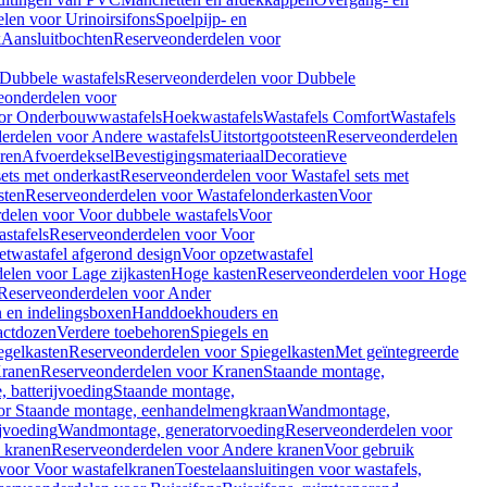
len voor Urinoirsifons
Spoelpijp- en
k
Aansluitbochten
Reserveonderdelen voor
Dubbele wastafels
Reserveonderdelen voor Dubbele
eonderdelen voor
or Onderbouwwastafels
Hoekwastafels
Wastafels Comfort
Wastafels
erdelen voor Andere wastafels
Uitstortgootsteen
Reserveonderdelen
ren
Afvoerdeksel
Bevestigingsmateriaal
Decoratieve
sets met onderkast
Reserveonderdelen voor Wastafel sets met
sten
Reserveonderdelen voor Wastafelonderkasten
Voor
delen voor Voor dubbele wastafels
Voor
stafels
Reserveonderdelen voor Voor
twastafel afgerond design
Voor opzetwastafel
elen voor Lage zijkasten
Hoge kasten
Reserveonderdelen voor Hoge
Reserveonderdelen voor Ander
n en indelingsboxen
Handdoekhouders en
actdozen
Verdere toebehoren
Spiegels en
egelkasten
Reserveonderdelen voor Spiegelkasten
Met geïntegreerde
ranen
Reserveonderdelen voor Kranen
Staande montage,
 batterijvoeding
Staande montage,
or Staande montage, eenhandelmengkraan
Wandmontage,
jvoeding
Wandmontage, generatorvoeding
Reserveonderdelen voor
 kranen
Reserveonderdelen voor Andere kranen
Voor gebruik
voor Voor wastafelkranen
Toestelaansluitingen voor wastafels,