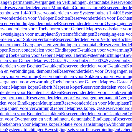
gangen permanent
Overgangen en verbindingen, demontabel
Reserveond
ten
Reserveonderdelen voor Muurplaten
Compensatoren
Reserveonderde
eembuizen 1.4401
Reserveonderdelen voor Systeembuizen 1.4401
Syst
rveonderdelen voor Verlopen
Bochten
Reserveonderdelen voor Bochte
n en verbindingen, demontabel
Reserveonderdelen voor Overgangen en
rveonderdelen voor Toebehoren voor Geberit Mapress rvs
Isolatie voor
evestigingen voor muurplaten
Systeemafdichtingen
Bevestiging-sets vo
rdelen voor Sokken
Verlopen
Reserveonderdelen voor Verlopen
Bochte
n permanent
Overgangen en verbindingen, demontabel
Reserveonderdel
ppen
Reserveonderdelen voor Eindkappen
T-stukken voor verwarming
R
ming
Toebehoren voor Geberit Mapress Therm
Systeemafdichtingen
Beve
elen voor Geberit Mapress C-staal
Systeembuizen 1.0034
Systeembuize
derdelen voor Bochten
T-stukken
Reserveonderdelen voor T-stukken
Kr
n en verbindingen, demontabel
Reserveonderdelen voor Overgangen en
en voor verwarming
Reserveonderdelen voor Sokken voor verwarmin
vergangen voor verwarming
Toebehoren voor Geberit Mapress C-staal
A
berit Mapress koper
Geberit Mapress koper
Reserveonderdelen voor Ge
derdelen voor Bochten
T-stukken
Reserveonderdelen voor T-stukken
Int
gen permanent
Reserveonderdelen voor Overgangen permanent
Overgan
elen voor Eindkappen
Muurplaten
Reserveonderdelen voor Muurplaten
T
vergangen voor verwarming
Geberit Mapress koper, gas
Reserveonderde
derdelen voor Bochten
T-stukken
Reserveonderdelen voor T-stukken
Ov
en voor Overgangen en verbindingen, demontabel
Eindkappen
Reserveo
Toebehoren voor Mapress koper
Isolatie voor aansluitingen
Afdichtingen
ten
Systeemafdichtingen
Bevestiging-sets voor flensverbindingen
Geberi