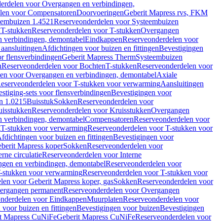
erdelen voor Overgangen en verbindingen,
len voor Compensatoren
Doorvoeringen
Geberit Mapress rvs, FKM
eembuizen 1.4521
Reserveonderdelen voor Systeembuizen
n
T-stukken
Reserveonderdelen voor T-stukken
Overgangen
 verbindingen, demontabel
Eindkappen
Reserveonderdelen voor
 aansluitingen
Afdichtingen voor buizen en fittingen
Bevestigingen
or flensverbindingen
Geberit Mapress Therm
Systeembuizen
n
Reserveonderdelen voor Bochten
T-stukken
Reserveonderdelen voor
en voor Overgangen en verbindingen, demontabel
Axiale
eserveonderdelen voor T-stukken voor verwarming
Aansluitingen
stiging-sets voor flensverbindingen
Bevestigingen voor
n 1.0215
Buisstuk
Sokken
Reserveonderdelen voor
uisstukken
Reserveonderdelen voor Kruisstukken
Overgangen
 verbindingen, demontabel
Compensatoren
Reserveonderdelen voor
g
T-stukken voor verwarming
Reserveonderdelen voor T-stukken voor
fdichtingen voor buizen en fittingen
Bevestigingen voor
berit Mapress koper
Sokken
Reserveonderdelen voor
erne circulatie
Reserveonderdelen voor Interne
gen en verbindingen, demontabel
Reserveonderdelen voor
-stukken voor verwarming
Reserveonderdelen voor T-stukken voor
len voor Geberit Mapress koper, gas
Sokken
Reserveonderdelen voor
ergangen permanent
Reserveonderdelen voor Overgangen
nderdelen voor Eindkappen
Muurplaten
Reserveonderdelen voor
 voor buizen en fittingen
Bevestigingen voor buizen
Bevestigingen
t Mapress CuNiFe
Geberit Mapress CuNiFe
Reserveonderdelen voor