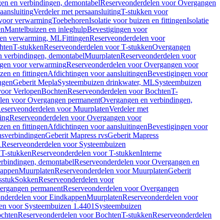
en en verbindingen, demontabel
Reserveonderdelen voor Overgangen
aansluiting
Verdeler met persaansluiting
T-stukken voor
voor verwarming
Toebehoren
Isolatie voor buizen en fittingen
Isolatie
en
Mantelbuizen en inleghulp
Bevestigingen voor
zen verwarming, ML
Fittingen
Reserveonderdelen voor
hten
T-stukken
Reserveonderdelen voor T-stukken
Overgangen
 verbindingen, demontabel
Muurplaten
Reserveonderdelen voor
gen voor verwarming
Reserveonderdelen voor Overgangen voor
zen en fittingen
Afdichtingen voor aansluitingen
Bevestigingen voor
ngen
Geberit Mepla
Systeembuizen drinkwater, ML
Systeembuizen
voor Verlopen
Bochten
Reserveonderdelen voor Bochten
T-
len voor Overgangen permanent
Overgangen en verbindingen,
eserveonderdelen voor Muurplaten
Verdeler met
ing
Reserveonderdelen voor Overgangen voor
zen en fittingen
Afdichtingen voor aansluitingen
Bevestigingen voor
ensverbindingen
Geberit Mapress rvs
Geberit Mapress
1
Reserveonderdelen voor Systeembuizen
n
T-stukken
Reserveonderdelen voor T-stukken
Interne
rbindingen, demontabel
Reserveonderdelen voor Overgangen en
kappen
Muurplaten
Reserveonderdelen voor Muurplaten
Geberit
sstuk
Sokken
Reserveonderdelen voor
ergangen permanent
Reserveonderdelen voor Overgangen
nderdelen voor Eindkappen
Muurplaten
Reserveonderdelen voor
en voor Systeembuizen 1.4401
Systeembuizen
chten
Reserveonderdelen voor Bochten
T-stukken
Reserveonderdelen