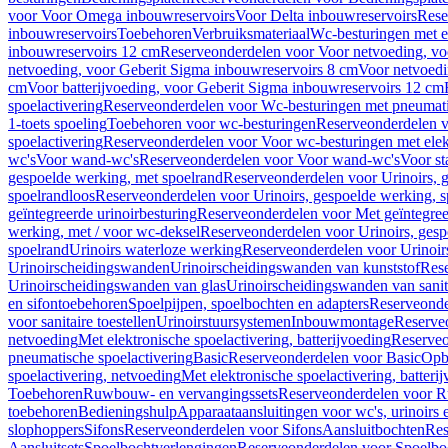
voor Voor Omega inbouwreservoirs
Voor Delta inbouwreservoirs
Rese
inbouwreservoirs
Toebehoren
Verbruiksmateriaal
Wc-besturingen met el
inbouwreservoirs 12 cm
Reserveonderdelen voor Voor netvoeding, vo
netvoeding, voor Geberit Sigma inbouwreservoirs 8 cm
Voor netvoedi
cm
Voor batterijvoeding, voor Geberit Sigma inbouwreservoirs 12 cm
spoelactivering
Reserveonderdelen voor Wc-besturingen met pneumati
1-toets spoeling
Toebehoren voor wc-besturingen
Reserveonderdelen v
spoelactivering
Reserveonderdelen voor Voor wc-besturingen met elekt
wc's
Voor wand-wc's
Reserveonderdelen voor Voor wand-wc's
Voor st
gespoelde werking, met spoelrand
Reserveonderdelen voor Urinoirs, 
spoelrandloos
Reserveonderdelen voor Urinoirs, gespoelde werking, s
geïntegreerde urinoirbesturing
Reserveonderdelen voor Met geïntegreer
werking, met / voor wc-deksel
Reserveonderdelen voor Urinoirs, gesp
spoelrand
Urinoirs waterloze werking
Reserveonderdelen voor Urinoir
Urinoirscheidingswanden
Urinoirscheidingswanden van kunststof
Rese
Urinoirscheidingswanden van glas
Urinoirscheidingswanden van sanit
en sifontoebehoren
Spoelpijpen, spoelbochten en adapters
Reserveonde
voor sanitaire toestellen
Urinoirstuursystemen
Inbouwmontage
Reserve
netvoeding
Met elektronische spoelactivering, batterijvoeding
Reserveo
pneumatische spoelactivering
Basic
Reserveonderdelen voor Basic
Op
spoelactivering, netvoeding
Met elektronische spoelactivering, batteri
Toebehoren
Ruwbouw- en vervangingssets
Reserveonderdelen voor R
toebehoren
Bedieningshulp
Apparaataansluitingen voor wc's, urinoirs 
slophoppers
Sifons
Reserveonderdelen voor Sifons
Aansluitbochten
Res
Aansluitsets
Spoelbochtverlengingen
Reserveonderdelen voor Spoelbo