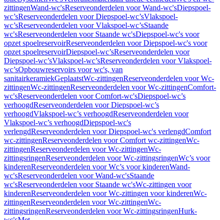
zittingen
Wand-wc's
Reserveonderdelen voor Wand-wc's
Diepspoel-
wc’s
Reserveonderdelen voor Diepspoel-wc’s
Vlakspoel-
wc’s
Reserveonderdelen voor Vlakspoel-wc’s
Staande
wc's
Reserveonderdelen voor Staande wc's
Diepspoel-wc's voor
opzet spoelreservoir
Reserveonderdelen voor Diepspoel-wc's voor
opzet spoelreservoir
Diepspoel-wc’s
Reserveonderdelen voor
Diepspoel-wc’s
Vlakspoel-wc’s
Reserveonderdelen voor Vlakspoel-
wc’s
Opbouwreservoirs voor wc's, van
sanitairkeramiek
Geplaatst
Wc-zittingen
Reserveonderdelen voor Wc-
zittingen
Wc-zittingen
Reserveonderdelen voor Wc-zittingen
Comfort-
wc's
Reserveonderdelen voor Comfort-wc's
Diepspoel-wc’s
verhoogd
Reserveonderdelen voor Diepspoel-wc’s
verhoogd
Vlakspoel-wc’s verhoogd
Reserveonderdelen voor
Vlakspoel-wc’s verhoogd
Diepspoel-wc's
verlengd
Reserveonderdelen voor Diepspoel-wc's verlengd
Comfort
wc-zittingen
Reserveonderdelen voor Comfort wc-zittingen
Wc-
zittingen
Reserveonderdelen voor Wc-zittingen
Wc-
zittingsringen
Reserveonderdelen voor Wc-zittingsringen
Wc’s voor
kinderen
Reserveonderdelen voor Wc’s voor kinderen
Wand-
wc's
Reserveonderdelen voor Wand-wc's
Staande
wc's
Reserveonderdelen voor Staande wc's
Wc-zittingen voor
kinderen
Reserveonderdelen voor Wc-zittingen voor kinderen
Wc-
zittingen
Reserveonderdelen voor Wc-zittingen
Wc-
zittingsringen
Reserveonderdelen voor Wc-zittingsringen
Hurk-
wc's
Met