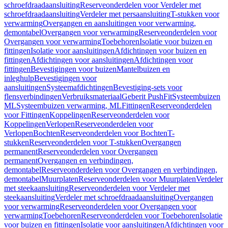
schroefdraadaansluiting
Reserveonderdelen voor Verdeler met
schroefdraadaansluiting
Verdeler met persaansluiting
T-stukken voor
verwarming
Overgangen en aansluitingen voor verwarming,
demontabel
Overgangen voor verwarming
Reserveonderdelen voor
Overgangen voor verwarming
Toebehoren
Isolatie voor buizen en
fittingen
Isolatie voor aansluitingen
Afdichtingen voor buizen en
fittingen
Afdichtingen voor aansluitingen
Afdichtingen voor
fittingen
Bevestigingen voor buizen
Mantelbuizen en
inleghulp
Bevestigingen voor
aansluitingen
Systeemafdichtingen
Bevestiging-sets voor
flensverbindingen
Verbruiksmateriaal
Geberit PushFit
Systeembuizen
ML
Systeembuizen verwarming, ML
Fittingen
Reserveonderdelen
voor Fittingen
Koppelingen
Reserveonderdelen voor
Koppelingen
Verlopen
Reserveonderdelen voor
Verlopen
Bochten
Reserveonderdelen voor Bochten
T-
stukken
Reserveonderdelen voor T-stukken
Overgangen
permanent
Reserveonderdelen voor Overgangen
permanent
Overgangen en verbindingen,
demontabel
Reserveonderdelen voor Overgangen en verbindingen,
demontabel
Muurplaten
Reserveonderdelen voor Muurplaten
Verdeler
met steekaansluiting
Reserveonderdelen voor Verdeler met
steekaansluiting
Verdeler met schroefdraadaansluiting
Overgangen
voor verwarming
Reserveonderdelen voor Overgangen voor
verwarming
Toebehoren
Reserveonderdelen voor Toebehoren
Isolatie
voor buizen en fittingen
Isolatie voor aansluitingen
Afdichtingen voor