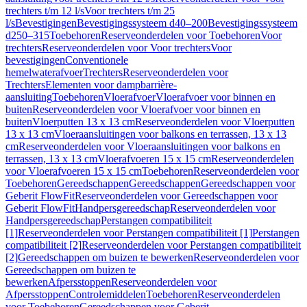
trechters t/m 12 l/s
Voor trechters t/m 25
l/s
Bevestigingen
Bevestigingssysteem d40–200
Bevestigingssysteem
d250–315
Toebehoren
Reserveonderdelen voor Toebehoren
Voor
trechters
Reserveonderdelen voor Voor trechters
Voor
bevestigingen
Conventionele
hemelwaterafvoer
Trechters
Reserveonderdelen voor
Trechters
Elementen voor dampbarrière-
aansluiting
Toebehoren
Vloerafvoer
Vloerafvoer voor binnen en
buiten
Reserveonderdelen voor Vloerafvoer voor binnen en
buiten
Vloerputten 13 x 13 cm
Reserveonderdelen voor Vloerputten
13 x 13 cm
Vloeraansluitingen voor balkons en terrassen, 13 x 13
cm
Reserveonderdelen voor Vloeraansluitingen voor balkons en
terrassen, 13 x 13 cm
Vloerafvoeren 15 x 15 cm
Reserveonderdelen
voor Vloerafvoeren 15 x 15 cm
Toebehoren
Reserveonderdelen voor
Toebehoren
Gereedschappen
Gereedschappen
Gereedschappen voor
Geberit FlowFit
Reserveonderdelen voor Gereedschappen voor
Geberit FlowFit
Handpersgereedschap
Reserveonderdelen voor
Handpersgereedschap
Perstangen compatibiliteit
[1]
Reserveonderdelen voor Perstangen compatibiliteit [1]
Perstangen
compatibiliteit [2]
Reserveonderdelen voor Perstangen compatibiliteit
[2]
Gereedschappen om buizen te bewerken
Reserveonderdelen voor
Gereedschappen om buizen te
bewerken
Afpersstoppen
Reserveonderdelen voor
Afpersstoppen
Controlemiddelen
Toebehoren
Reserveonderdelen
voor Toebehoren
Gereedschappen voor Geberit