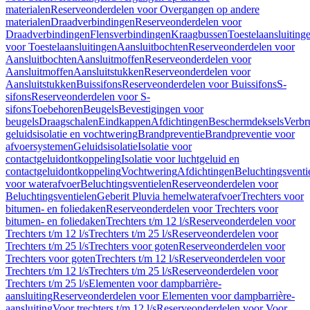
materialen
Reserveonderdelen voor Overgangen op andere
materialen
Draadverbindingen
Reserveonderdelen voor
Draadverbindingen
Flensverbindingen
Kraagbussen
Toestelaansluiting
voor Toestelaansluitingen
Aansluitbochten
Reserveonderdelen voor
Aansluitbochten
Aansluitmoffen
Reserveonderdelen voor
Aansluitmoffen
Aansluitstukken
Reserveonderdelen voor
Aansluitstukken
Buissifons
Reserveonderdelen voor Buissifons
S-
sifons
Reserveonderdelen voor S-
sifons
Toebehoren
Beugels
Bevestigingen voor
beugels
Draagschalen
Eindkappen
Afdichtingen
Beschermdeksels
Verbr
geluidsisolatie en vochtwering
Brandpreventie
Brandpreventie voor
afvoersystemen
Geluidsisolatie
Isolatie voor
contactgeluidontkoppeling
Isolatie voor luchtgeluid en
contactgeluidontkoppeling
Vochtwering
Afdichtingen
Beluchtingsventi
voor waterafvoer
Beluchtingsventielen
Reserveonderdelen voor
Beluchtingsventielen
Geberit Pluvia hemelwaterafvoer
Trechters voor
bitumen- en foliedaken
Reserveonderdelen voor Trechters voor
bitumen- en foliedaken
Trechters t/m 12 l/s
Reserveonderdelen voor
Trechters t/m 12 l/s
Trechters t/m 25 l/s
Reserveonderdelen voor
Trechters t/m 25 l/s
Trechters voor goten
Reserveonderdelen voor
Trechters voor goten
Trechters t/m 12 l/s
Reserveonderdelen voor
Trechters t/m 12 l/s
Trechters t/m 25 l/s
Reserveonderdelen voor
Trechters t/m 25 l/s
Elementen voor dampbarrière-
aansluiting
Reserveonderdelen voor Elementen voor dampbarrière-
aansluiting
Voor trechters t/m 12 l/s
Reserveonderdelen voor Voor