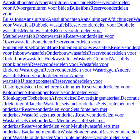
Aansluitbochten
Afvoergarnituren voor bidets
Reserveonderdelen
voor Afvoergarnituren voor bidets
Buissifons
Reserveonderdelen
voor
Buissifons
Aansluitstuk
Aansluitbochten
Aansluitingen
Afdichtingen
Was
voor Wastafels
Dubbele wastafels
Reserveonderdelen voor Dubbele
wastafels
Meubelwastafels
Reserveonderdelen voor
Meubelwastafels
Opzetwastafels
Reserveonderdelen voor
Opzetwastafels
Fonteinen
Reserveonderdelen voor
Fonteinen
Opzetfontein
Hoekfonteinen
Inbouwwastafels
Reserveonderd
voor Inbouwwastafels
Onderbouwwastafels
Reserveonderdelen voor
Onderbouwwastafels
Hoekwastafels
Wastafels Comfort
Wastafels
voor kinderen
Reserveonderdelen voor Wastafels voor
kinderen
Wastroggen
Reserveonderdelen voor Wastroggen
Andere
wastafels
Reserveonderdelen voor Andere
wastafels
Uitstortgootsteen
Reserveonderdelen voor
Uitstortgootsteen
Toebehoren
Kolommen
Reserveonderdelen voor
Kolommen
Sifonkappen
Reserveonderdelen voor
Sifonkappen
Toebehoren
Afvoerdeksel
Bevestigingsmateriaal
Decorati
afdekkingen
Planchet
Wastafel sets met onderkast
Sets fonteinen met
onderkast
Reserveonderdelen voor Sets fonteinen met
onderkast
Wastafel sets met onderkast
Reserveonderdelen voor
Wastafel sets met onderkast
Meubelwastafel sets met
onderkast
Reserveonderdelen voor Meubelwastafel sets met
onderkast
Badkamermeubilair
Wastafelonderkasten
Reserveonderdelen
voor Wastafelonderkasten
Voor fonteinen
Reserveonderdelen voor