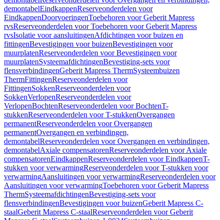
demontabel
Eindkappen
Reserveonderdelen voor
Eindkappen
Doorvoeringen
Toebehoren voor Geberit Mapress
rvs
Reserveonderdelen voor Toebehoren voor Geberit Mapress
rvs
Isolatie voor aansluitingen
Afdichtingen voor buizen en
fittingen
Bevestigingen voor buizen
Bevestigingen voor
muurplaten
Reserveonderdelen voor Bevestigingen voor
muurplaten
Systeemafdichtingen
Bevestiging-sets voor
flensverbindingen
Geberit Mapress Therm
Systeembuizen
Therm
Fittingen
Reserveonderdelen voor
Fittingen
Sokken
Reserveonderdelen voor
Sokken
Verlopen
Reserveonderdelen voor
Verlopen
Bochten
Reserveonderdelen voor Bochten
T-
stukken
Reserveonderdelen voor T-stukken
Overgangen
permanent
Reserveonderdelen voor Overgangen
permanent
Overgangen en verbindingen,
demontabel
Reserveonderdelen voor Overgangen en verbindingen,
demontabel
Axiale compensatoren
Reserveonderdelen voor Axiale
compensatoren
Eindkappen
Reserveonderdelen voor Eindkappen
T-
stukken voor verwarming
Reserveonderdelen voor T-stukken voor
verwarming
Aansluitingen voor verwarming
Reserveonderdelen voor
Aansluitingen voor verwarming
Toebehoren voor Geberit Mapress
Therm
Systeemafdichtingen
Bevestiging-sets voor
flensverbindingen
Bevestigingen voor buizen
Geberit Mapress C-
staal
Geberit Mapress C-staal
Reserveonderdelen voor Geberit