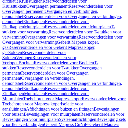
circulatie
Kruisstukken
Reserveonderdelen voor
Kruisstukken
Overgangen permanent
Reserveonderdelen voor
Overgangen permanent
Overgangen en verbindingen,
demontabel
Reserveonderdelen voor Overgangen en verbindingen,
demontabel
Eindkappen
Reserveonderdelen voor
Eindkappen
Muurplaten
Reserveonderdelen voor Muurplaten
T-
stukken voor verwarming
Reserveonderdelen voor T-stukken voor
verwarming
Overgangen voor verwarming
Reserveonderdelen voor
Overgangen voor verwarming
Geberit Mapress koper,
gas
Reserveonderdelen voor Geberit Mapress koper,
gas
Sokken
Reserveonderdelen voor
Sokken
Verlopen
Reserveonderdelen voor
Verlopen
Bochten
Reserveonderdelen voor Bochten
T-
stukken
Reserveonderdelen voor T-stukken
Overgangen
permanent
Reserveonderdelen voor Overgangen
permanent
Overgangen en verbindingen,
demontabel
Reserveonderdelen voor Overgangen en verbindingen,
demontabel
Eindkappen
Reserveonderdelen voor
Eindkappen
Muurplaten
Reserveonderdelen voor
Muurplaten
Toebehoren voor Mapress koper
Reserveonderdelen voor
Toebehoren voor Mapress koper
Isolatie voor
aansluitingen
Afdichtingen voor buizen en fittingen
Bevestigingen
voor buizen
Bevestigingen voor muurplaten
Reserveonderdelen voor
Bevestigingen voor muurplaten
Systeemafdichtingen
Bevestiging-sets
voor flensverbindingen
Geberit Mapress CuNiFe
Geberit Mapress