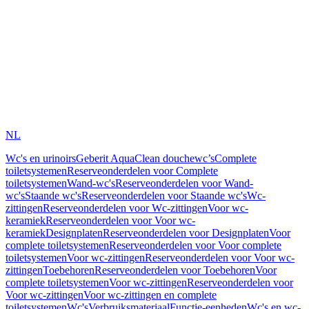
NL
Wc's en urinoirs
Geberit AquaClean douchewc’s
Complete
toiletsystemen
Reserveonderdelen voor Complete
toiletsystemen
Wand-wc's
Reserveonderdelen voor Wand-
wc's
Staande wc's
Reserveonderdelen voor Staande wc's
Wc-
zittingen
Reserveonderdelen voor Wc-zittingen
Voor wc-
keramiek
Reserveonderdelen voor Voor wc-
keramiek
Designplaten
Reserveonderdelen voor Designplaten
Voor
complete toiletsystemen
Reserveonderdelen voor Voor complete
toiletsystemen
Voor wc-zittingen
Reserveonderdelen voor Voor wc-
zittingen
Toebehoren
Reserveonderdelen voor Toebehoren
Voor
complete toiletsystemen
Voor wc-zittingen
Reserveonderdelen voor
Voor wc-zittingen
Voor wc-zittingen en complete
toiletsystemen
Wc's
Verbruiksmateriaal
Functie-eenheden
Wc's en wc-