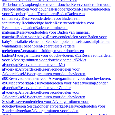
Toebehoren
Nisopbergboxen voor douches
Reserveonderdelen voor
Nisopbergboxen voor douches
Nisopbergboxen
Reserveonderdelen
voor Nisopbergboxen
Toebehoren
Baden
Baden van
sanitairacryl
Reserveonderdelen voor Baden van
sanitairacryl
Rechthoekige baden
Reserveonderdelen voor
Rechthoekige baden
Baden van mineraal
materiaal
Reserveonderdelen voor Baden van mineraal
materiaal
Baden voor baby's
Reserveonderdelen voor Baden voor
baby's
Installatie-elementen
Sets steunpoten en sets aansluitplaten en
wandankers
Toebehoren
Reparatiesets
Verdere
toebehoren
Apparaataansluitingen voor douches en
baden
Afvoergarnituren voor douchevloeren, d52
Reserveonderdelen
voor Afvoergarnituren voor douchevloeren, d52
Met
afvoerkap
Reserveonderdelen voor Met
afvoerkap
Afvoerdeksel
Reserveonderdelen voor
Afvoerdeksel
Afvoergarnituren voor douchevloeren,
d90
Reserveonderdelen voor Afvoergarnituren voor douchevloeren,
d90
Met afvoerkap
Reserveonderdelen voor Met afvoerkap
Zonder
afvoerkap
Reserveonderdelen voor Zonder
afvoerkap
Afvoerdeksel
Reserveonderdelen voor
Afvoerdeksel
Afvoergarnituren voor douchevloeren
Sestra
Reserveonderdelen voor Afvoergarnituren voor
douchevloeren Sestra
Zonder afvoerkap
Reserveonderdelen voor
Zonder afvoerkap
Afvoergarnituren voor baden,