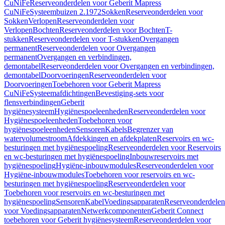
CuNiFe
Reserveonderdelen voor Geberit Mapress
CuNiFe
Systeembuizen 2.1972
Sokken
Reserveonderdelen voor
Sokken
Verlopen
Reserveonderdelen voor
Verlopen
Bochten
Reserveonderdelen voor Bochten
T-
stukken
Reserveonderdelen voor T-stukken
Overgangen
permanent
Reserveonderdelen voor Overgangen
permanent
Overgangen en verbindingen,
demontabel
Reserveonderdelen voor Overgangen en verbindingen,
demontabel
Doorvoeringen
Reserveonderdelen voor
Doorvoeringen
Toebehoren voor Geberit Mapress
CuNiFe
Systeemafdichtingen
Bevestiging-sets voor
flensverbindingen
Geberit
hygiënesysteem
Hygiënespoeleenheden
Reserveonderdelen voor
Hygiënespoeleenheden
Toebehoren voor
hygiënespoeleenheden
Sensoren
Kabels
Begrenzer van
watervolumestroom
Afdekkingen en afdekplaten
Reservoirs en wc-
besturingen met hygiënespoeling
Reserveonderdelen voor Reservoirs
en wc-besturingen met hygiënespoeling
Inbouwreservoirs met
hygiënespoeling
Hygiëne-inbouwmodules
Reserveonderdelen voor
Hygiëne-inbouwmodules
Toebehoren voor reservoirs en wc-
besturingen met hygiënespoeling
Reserveonderdelen voor
Toebehoren voor reservoirs en wc-besturingen met
hygiënespoeling
Sensoren
Kabel
Voedingsapparaten
Reserveonderdelen
voor Voedingsapparaten
Netwerkcomponenten
Geberit Connect
toebehoren voor Geberit hygiënesysteem
Reserveonderdelen voor