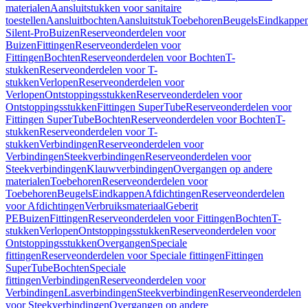
materialen
Aansluitstukken voor sanitaire
toestellen
Aansluitbochten
Aansluitstuk
Toebehoren
Beugels
Eindkappe
Silent-Pro
Buizen
Reserveonderdelen voor
Buizen
Fittingen
Reserveonderdelen voor
Fittingen
Bochten
Reserveonderdelen voor Bochten
T-
stukken
Reserveonderdelen voor T-
stukken
Verlopen
Reserveonderdelen voor
Verlopen
Ontstoppingsstukken
Reserveonderdelen voor
Ontstoppingsstukken
Fittingen SuperTube
Reserveonderdelen voor
Fittingen SuperTube
Bochten
Reserveonderdelen voor Bochten
T-
stukken
Reserveonderdelen voor T-
stukken
Verbindingen
Reserveonderdelen voor
Verbindingen
Steekverbindingen
Reserveonderdelen voor
Steekverbindingen
Klauwverbindingen
Overgangen op andere
materialen
Toebehoren
Reserveonderdelen voor
Toebehoren
Beugels
Eindkappen
Afdichtingen
Reserveonderdelen
voor Afdichtingen
Verbruiksmateriaal
Geberit
PE
Buizen
Fittingen
Reserveonderdelen voor Fittingen
Bochten
T-
stukken
Verlopen
Ontstoppingsstukken
Reserveonderdelen voor
Ontstoppingsstukken
Overgangen
Speciale
fittingen
Reserveonderdelen voor Speciale fittingen
Fittingen
SuperTube
Bochten
Speciale
fittingen
Verbindingen
Reserveonderdelen voor
Verbindingen
Lasverbindingen
Steekverbindingen
Reserveonderdelen
voor Steekverbindingen
Overgangen op andere