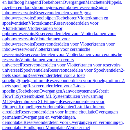
en halfhoog hangend
Toebehoren
Overgangen
Manchetten
Nippels,
rozetten en doorstroombegrenzers
Inbouwreservoirs
Sigma
inbouwreservoirs
Reserveonderdelen voor Sigma
inbouwreservoirs
Spoelpijpen
Toebehoren
Vlotterkranen en
spoelventielen
Vlotterkranen
Reserveonderdelen voor
Vlotterkranen
Vlotterkranen voor
opbouwreservoirs
Reserveonderdelen voor Vlotterkranen voor
opbouwreservoirs
Vlotterkranen voor
inbouwreservoirs
Reserveonderdelen voor Vlotterkranen voor
inbouwreservoirs
Vlotterkranen voor ceramische
reservoirs
Reserveonderdelen voor Vlotterkranen voor ceramische
reservoirs
Vlotterkranen voor reservoirs
universeel
Reserveonderdelen voor Vlotterkranen voor reservoirs
universeel
Spoelventielen
Reserveonderdelen voor Spoelventielen
2-
toets spoeling
Reserveonderdelen voor 2-toets
spoeling
Spoelgarnituren
Reserveonderdelen voor Spoelgarnituren
2-
toets spoeling
Reserveonderdelen voor 2-toets
spoeling
Toebehoren
Overgangen
Aanvoersystemen
Geberit
FlowFit
Systeembuizen ML
Systeembuizen verwarming
ML
Systeembuizen SL
Fittingen
Reserveonderdelen voor
Fittingen
Koppelingen
Verlopen
Bochten
T-stukken
Interne
circulatie
Reserveonderdelen voor Interne circulatie
Overgangen
permanent
Overgangen en verbindingen,
demontabel
Reserveonderdelen voor Overgangen en verbindingen,
demontabel
Eindkappen
Muurplaten
Verdeler met