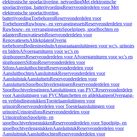
elektronische spoelactivering, netvoeding
Met elektronische
spoelactivering, batterijvoeding
Reserveonderdelen voor Met
elektronische spoelactivering,
batterijvoeding
Toebehoren
Reserveonderdelen voor
Toebehoren
Ruwbouw- en vervangingssets
Reserveonderdelen voor
Ruwbouw- en vervangingssets
Spoelpijpen, spoelbochten en
adapters
Renovatiesets
Reserveonderdelen voor
Renovatiesets
Afdekplaten
Overig
toebehoren
Bedieningshulp
Apparaataansluitingen voor wc's, urinoirs
en bidets
Afvoergarnituren voor wc's en
slophoppers
Reserveonderdelen voor Afvoergarnituren voor wc's en
slophoppers
Sifons
Reserveonderdelen voor
Sifons
Aansluitbochten
Reserveonderdelen voor
Aansluitbochten
Aansluitstuk
Reserveonderdelen voor
Aansluitstuk
Aansluitsets
Reserveonderdelen voor
Aansluitsets
Spoelbochtverlengingen
Reserveonderdelen voor
Spoelbochtverlengingen
Aansluitingen van PVC
Reserveonderdelen
voor Aansluitingen van PVC
Manchetten en afdekkappen
Overgang-
en verbindingsstukken
Toestelaansluitingen voor
urinoirs
Reserveonderdelen voor Toestelaansluitingen voor
urinoirs
Urinoirsifons
Reserveonderdelen voor
Urinoirsifons
Spoelpijp- en
spoelbochtverlengstukken
Reserveonderdelen voor Spoelpijp- en
spoelbochtverlengstukken
Aansluitstuk
Reserveonderdelen voor
Aansluitstuk
Aansluitbochten
Reserveonderdelen voor