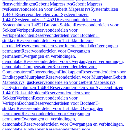
flensverbindingen
Geberit Mapress rvs
Geberit Mapress
rvs
Reserveonderdelen voor Geberit Mapress rvs
Systeembuizen
1.4401
Reserveonderdelen voor Systeembuizen
1.4401
Systeembuizen 1.4521
Reserveonderdelen voor
Systeembuizen 1.4521
Buisstuk
Sokken
Reserveonderdelen voor
Sokken
Verlopen
Reserveonderdelen voor
Verlopen
Bochten
Reserveonderdelen voor Bochten
T-
stukken
Reserveonderdelen voor T-stukken
Interne
circulatie
Reserveonderdelen voor Interne circulatie
Overgangen
permanent
Reserveonderdelen voor Overgangen
permanent
Overgangen en verbindingen,
demontabel
Reserveonderdelen voor Overgangen en verbindingen,
demontabel
Compensatoren
Reserveonderdelen voor
Compensatoren
Doorvoeringen
Eindkappen
Reserveonderdelen voor
Eindkappen
Muurplaten
Reserveonderdelen voor Muurplaten
Geberit
Mapress rvs, gas
Reserveonderdelen voor Geberit Mapress rvs,
gas
Systeembuizen 1.4401
Reserveonderdelen voor Systeembuizen
1.4401
Buisstuk
Sokken
Reserveonderdelen voor
Sokken
Verlopen
Reserveonderdelen voor
Verlopen
Bochten
Reserveonderdelen voor Bochten
T-
stukken
Reserveonderdelen voor T-stukken
Overgangen
permanent
Reserveonderdelen voor Overgangen
permanent
Overgangen en verbindingen,
demontabel
Reserveonderdelen voor Overgangen en verbindingen,
demontabel
Eindkappen
Reserveonderdelen voor