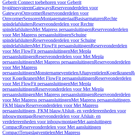
Geberit Connect toebehoren voor Geberit
hygiënesysteem
Gateways
Reserveonderdelen voor
Gateways
Omvormer
Reserveonderdelen voor
Omvormer
Sensoren
Montagemateriaal
Basisarmaturen
Rechte
spindelafsluiters
Reserveonderdelen voor Rechte
spindelafsluiters
Met Mapress persaansluitingen
Reserveonderdelen
voor Met Mapress persaansluitingen
Schuine
spindelafsluiters
Reserveonderdelen voor Schuine
spindelafsluiters
Met FlowFit persaansluitingen
Reserveonderdelen
voor Met FlowFit persaansluitingen
Met Mepla
persaansluitingen
Reserveonderdelen voor Met Mepla
persaansluitingen
Met Mapress persaansluitingen
Reserveonderdelen
voor Met Mapress
persaansluitingen
Monsternameventielen
Aftapventielen
Kogelkranen
R
voor Kogelkranen
Met FlowFit persaansluitingen
Reserveonderdelen
voor Met FlowFit persaansluitingen
Met Mepla
persaansluitingen
Reserveonderdelen voor Met Mepla
persaansluitingen
Met Mapress persaansluitingen
Reserveonderdelen
voor Met Mapress persaansluitingen
Met Mapress persaansluitingen,
FKM blauw
Reserveonderdelen voor Met Mapress
persaansluitingen, FKM blauw
Afsluit- en verdelereenheden voor
inbouwmontage
Reserveonderdelen voor Afsluit- en
verdelereenheden voor inbouwmontage
Met aansluitingen
Compact
Reserveonderdelen voor Met aansluitingen
Compact
Terugslagventielen
Met Mapress