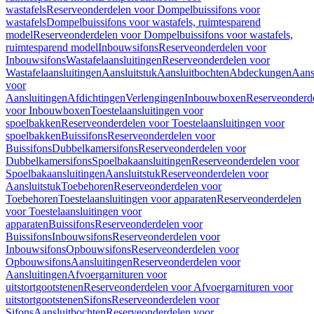
wastafels
Reserveonderdelen voor Dompelbuissifons voor
wastafels
Dompelbuissifons voor wastafels, ruimtesparend
model
Reserveonderdelen voor Dompelbuissifons voor wastafels,
ruimtesparend model
Inbouwsifons
Reserveonderdelen voor
Inbouwsifons
Wastafelaansluitingen
Reserveonderdelen voor
Wastafelaansluitingen
Aansluitstuk
Aansluitbochten
Abdeckungen
Aans
voor
Aansluitingen
Afdichtingen
Verlengingen
Inbouwboxen
Reserveonderd
voor Inbouwboxen
Toestelaansluitingen voor
spoelbakken
Reserveonderdelen voor Toestelaansluitingen voor
spoelbakken
Buissifons
Reserveonderdelen voor
Buissifons
Dubbelkamersifons
Reserveonderdelen voor
Dubbelkamersifons
Spoelbakaansluitingen
Reserveonderdelen voor
Spoelbakaansluitingen
Aansluitstuk
Reserveonderdelen voor
Aansluitstuk
Toebehoren
Reserveonderdelen voor
Toebehoren
Toestelaansluitingen voor apparaten
Reserveonderdelen
voor Toestelaansluitingen voor
apparaten
Buissifons
Reserveonderdelen voor
Buissifons
Inbouwsifons
Reserveonderdelen voor
Inbouwsifons
Opbouwsifons
Reserveonderdelen voor
Opbouwsifons
Aansluitingen
Reserveonderdelen voor
Aansluitingen
Afvoergarnituren voor
uitstortgootstenen
Reserveonderdelen voor Afvoergarnituren voor
uitstortgootstenen
Sifons
Reserveonderdelen voor
Sifons
Aansluitbochten
Reserveonderdelen voor