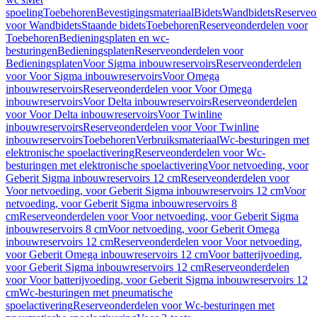
spoeling
Toebehoren
Bevestigingsmateriaal
Bidets
Wandbidets
Reserveo
voor Wandbidets
Staande bidets
Toebehoren
Reserveonderdelen voor
Toebehoren
Bedieningsplaten en wc-
besturingen
Bedieningsplaten
Reserveonderdelen voor
Bedieningsplaten
Voor Sigma inbouwreservoirs
Reserveonderdelen
voor Voor Sigma inbouwreservoirs
Voor Omega
inbouwreservoirs
Reserveonderdelen voor Voor Omega
inbouwreservoirs
Voor Delta inbouwreservoirs
Reserveonderdelen
voor Voor Delta inbouwreservoirs
Voor Twinline
inbouwreservoirs
Reserveonderdelen voor Voor Twinline
inbouwreservoirs
Toebehoren
Verbruiksmateriaal
Wc-besturingen met
elektronische spoelactivering
Reserveonderdelen voor Wc-
besturingen met elektronische spoelactivering
Voor netvoeding, voor
Geberit Sigma inbouwreservoirs 12 cm
Reserveonderdelen voor
Voor netvoeding, voor Geberit Sigma inbouwreservoirs 12 cm
Voor
netvoeding, voor Geberit Sigma inbouwreservoirs 8
cm
Reserveonderdelen voor Voor netvoeding, voor Geberit Sigma
inbouwreservoirs 8 cm
Voor netvoeding, voor Geberit Omega
inbouwreservoirs 12 cm
Reserveonderdelen voor Voor netvoeding,
voor Geberit Omega inbouwreservoirs 12 cm
Voor batterijvoeding,
voor Geberit Sigma inbouwreservoirs 12 cm
Reserveonderdelen
voor Voor batterijvoeding, voor Geberit Sigma inbouwreservoirs 12
cm
Wc-besturingen met pneumatische
spoelactivering
Reserveonderdelen voor Wc-besturingen met