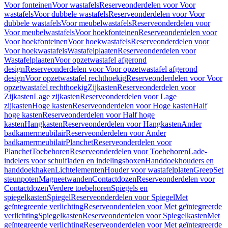
Voor fonteinen
Voor wastafels
Reserveonderdelen voor Voor
wastafels
Voor dubbele wastafels
Reserveonderdelen voor Voor
dubbele wastafels
Voor meubelwastafels
Reserveonderdelen voor
Voor meubelwastafels
Voor hoekfonteinen
Reserveonderdelen voor
Voor hoekfonteinen
Voor hoekwastafels
Reserveonderdelen voor
Voor hoekwastafels
Wastafelplaaten
Reserveonderdelen voor
Wastafelplaaten
Voor opzetwastafel afgerond
design
Reserveonderdelen voor Voor opzetwastafel afgerond
design
Voor opzetwastafel rechthoekig
Reserveonderdelen voor Voor
opzetwastafel rechthoekig
Zijkasten
Reserveonderdelen voor
Zijkasten
Lage zijkasten
Reserveonderdelen voor Lage
zijkasten
Hoge kasten
Reserveonderdelen voor Hoge kasten
Half
hoge kasten
Reserveonderdelen voor Half hoge
kasten
Hangkasten
Reserveonderdelen voor Hangkasten
Ander
badkamermeubilair
Reserveonderdelen voor Ander
badkamermeubilair
Planchet
Reserveonderdelen voor
Planchet
Toebehoren
Reserveonderdelen voor Toebehoren
Lade-
indelers voor schuifladen en indelingsboxen
Handdoekhouders en
handdoekhaken
Lichtelementen
Houder voor wastafelplaten
Greep
Set
steunpoten
Magneetwanden
Contactdozen
Reserveonderdelen voor
Contactdozen
Verdere toebehoren
Spiegels en
spiegelkasten
Spiegel
Reserveonderdelen voor Spiegel
Met
geïntegreerde verlichting
Reserveonderdelen voor Met geïntegreerde
verlichting
Spiegelkasten
Reserveonderdelen voor Spiegelkasten
Met
geïntegreerde verlichting
Reserveonderdelen voor Met geïntegreerde