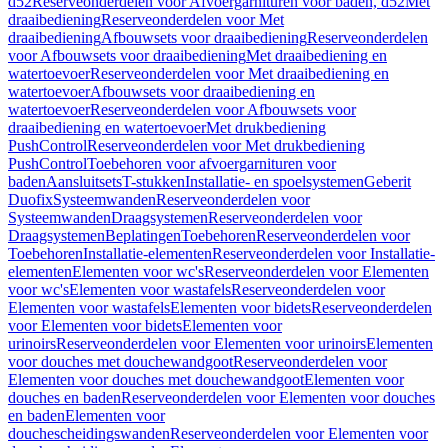
d52
Reserveonderdelen voor Afvoergarnituren voor baden, d52
Met
draaibediening
Reserveonderdelen voor Met
draaibediening
Afbouwsets voor draaibediening
Reserveonderdelen
voor Afbouwsets voor draaibediening
Met draaibediening en
watertoevoer
Reserveonderdelen voor Met draaibediening en
watertoevoer
Afbouwsets voor draaibediening en
watertoevoer
Reserveonderdelen voor Afbouwsets voor
draaibediening en watertoevoer
Met drukbediening
PushControl
Reserveonderdelen voor Met drukbediening
PushControl
Toebehoren voor afvoergarnituren voor
baden
Aansluitsets
T-stukken
Installatie- en spoelsystemen
Geberit
Duofix
Systeemwanden
Reserveonderdelen voor
Systeemwanden
Draagsystemen
Reserveonderdelen voor
Draagsystemen
Beplatingen
Toebehoren
Reserveonderdelen voor
Toebehoren
Installatie-elementen
Reserveonderdelen voor Installatie-
elementen
Elementen voor wc's
Reserveonderdelen voor Elementen
voor wc's
Elementen voor wastafels
Reserveonderdelen voor
Elementen voor wastafels
Elementen voor bidets
Reserveonderdelen
voor Elementen voor bidets
Elementen voor
urinoirs
Reserveonderdelen voor Elementen voor urinoirs
Elementen
voor douches met douchewandgoot
Reserveonderdelen voor
Elementen voor douches met douchewandgoot
Elementen voor
douches en baden
Reserveonderdelen voor Elementen voor douches
en baden
Elementen voor
douchescheidingswanden
Reserveonderdelen voor Elementen voor