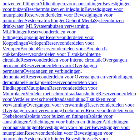
buizen en fittingen
Afdichtingen voor aansluitingen
Bevestigingen
voor buizen
Beschermbuizen en inleghulp
Bevestigingen voor
muurplaten
Reserveonderdelen voor Bevestigingen voor
muurplaten
Systeemafdichtingen
Geberit Mepla
Systeembuizen
drinkwater, ML
Systeembuizen verwarming,
ML
Fittingen
Reserveonderdelen voor
Fittingen
Koppelingen
Reserveonderdelen voor
Koppelingen
Verlopen
Reserveonderdelen voor
Verlopen
Bochten
Reserveonderdelen voor Bochten
T-
stukken
Reserveonderdelen voor T-stukken
Interne
circulatie
Reserveonderdelen voor Interne circulatie
Overgangen
permanent
Reserveonderdelen voor Overgangen
permanent
Overgangen en verbindingen,
demontabel
Reserveonderdelen voor Overgangen en verbindingen,
demontabel
Eindkappen
Reserveonderdelen voor
Eindkappen
Muurplaten
Reserveonderdelen voor
Muurplaten
Verdeler met schroefdraadaansluiting
Reserveonderdelen
voor Verdeler met schroefdraadaansluiting
T-stukken voor
verwarming
Overgangen voor verwarming
Reserveonderdelen voor
Overgangen voor verwarming
Toebehoren
Reserveonderdelen voor
Toebehoren
Isolatie voor buizen en fittingen
Isolatie voor
aansluitingen
Afdichtingen voor buizen en fittingen
Afdichtingen
voor aansluitingen
Bevestigingen voor buizen
Bevestigingen voor
muurplaten
Reserveonderdelen voor Bevestigingen voor
muurplaten
Systeemafdichtingen
Bevestiging-sets voor