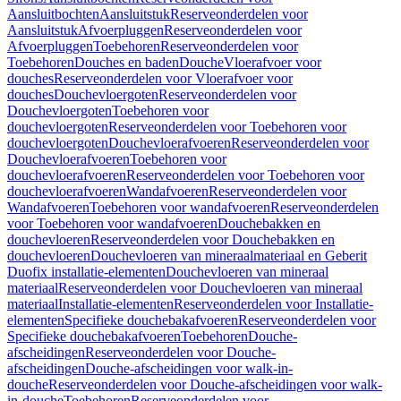
Aansluitbochten
Aansluitstuk
Reserveonderdelen voor
Aansluitstuk
Afvoerpluggen
Reserveonderdelen voor
Afvoerpluggen
Toebehoren
Reserveonderdelen voor
Toebehoren
Douches en baden
Douche
Vloerafvoer voor
douches
Reserveonderdelen voor Vloerafvoer voor
douches
Douchevloergoten
Reserveonderdelen voor
Douchevloergoten
Toebehoren voor
douchevloergoten
Reserveonderdelen voor Toebehoren voor
douchevloergoten
Douchevloerafvoeren
Reserveonderdelen voor
Douchevloerafvoeren
Toebehoren voor
douchevloerafvoeren
Reserveonderdelen voor Toebehoren voor
douchevloerafvoeren
Wandafvoeren
Reserveonderdelen voor
Wandafvoeren
Toebehoren voor wandafvoeren
Reserveonderdelen
voor Toebehoren voor wandafvoeren
Douchebakken en
douchevloeren
Reserveonderdelen voor Douchebakken en
douchevloeren
Douchevloeren van mineraalmateriaal en Geberit
Duofix installatie-elementen
Douchevloeren van mineraal
materiaal
Reserveonderdelen voor Douchevloeren van mineraal
materiaal
Installatie-elementen
Reserveonderdelen voor Installatie-
elementen
Specifieke douchebakafvoeren
Reserveonderdelen voor
Specifieke douchebakafvoeren
Toebehoren
Douche-
afscheidingen
Reserveonderdelen voor Douche-
afscheidingen
Douche-afscheidingen voor walk-in-
douche
Reserveonderdelen voor Douche-afscheidingen voor walk-
in-douche
Toebehoren
Reserveonderdelen voor