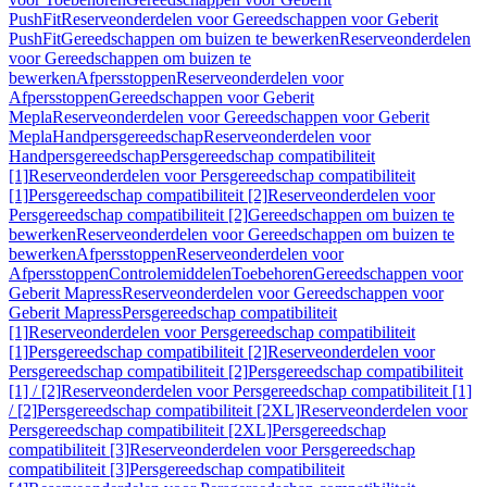
PushFit
Reserveonderdelen voor Gereedschappen voor Geberit
PushFit
Gereedschappen om buizen te bewerken
Reserveonderdelen
voor Gereedschappen om buizen te
bewerken
Afpersstoppen
Reserveonderdelen voor
Afpersstoppen
Gereedschappen voor Geberit
Mepla
Reserveonderdelen voor Gereedschappen voor Geberit
Mepla
Handpersgereedschap
Reserveonderdelen voor
Handpersgereedschap
Persgereedschap compatibiliteit
[1]
Reserveonderdelen voor Persgereedschap compatibiliteit
[1]
Persgereedschap compatibiliteit [2]
Reserveonderdelen voor
Persgereedschap compatibiliteit [2]
Gereedschappen om buizen te
bewerken
Reserveonderdelen voor Gereedschappen om buizen te
bewerken
Afpersstoppen
Reserveonderdelen voor
Afpersstoppen
Controlemiddelen
Toebehoren
Gereedschappen voor
Geberit Mapress
Reserveonderdelen voor Gereedschappen voor
Geberit Mapress
Persgereedschap compatibiliteit
[1]
Reserveonderdelen voor Persgereedschap compatibiliteit
[1]
Persgereedschap compatibiliteit [2]
Reserveonderdelen voor
Persgereedschap compatibiliteit [2]
Persgereedschap compatibiliteit
[1] / [2]
Reserveonderdelen voor Persgereedschap compatibiliteit [1]
/ [2]
Persgereedschap compatibiliteit [2XL]
Reserveonderdelen voor
Persgereedschap compatibiliteit [2XL]
Persgereedschap
compatibiliteit [3]
Reserveonderdelen voor Persgereedschap
compatibiliteit [3]
Persgereedschap compatibiliteit