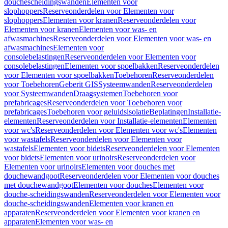
douchescheidingswanden
Elementen voor
slophoppers
Reserveonderdelen voor Elementen voor
slophoppers
Elementen voor kranen
Reserveonderdelen voor
Elementen voor kranen
Elementen voor was- en
afwasmachines
Reserveonderdelen voor Elementen voor was- en
afwasmachines
Elementen voor
consolebelastingen
Reserveonderdelen voor Elementen voor
consolebelastingen
Elementen voor spoelbakken
Reserveonderdelen
voor Elementen voor spoelbakken
Toebehoren
Reserveonderdelen
voor Toebehoren
Geberit GIS
Systeemwanden
Reserveonderdelen
voor Systeemwanden
Draagsystemen
Toebehoren voor
prefabricages
Reserveonderdelen voor Toebehoren voor
prefabricages
Toebehoren voor geluidsisolatie
Beplatingen
Installatie-
elementen
Reserveonderdelen voor Installatie-elementen
Elementen
voor wc's
Reserveonderdelen voor Elementen voor wc's
Elementen
voor wastafels
Reserveonderdelen voor Elementen voor
wastafels
Elementen voor bidets
Reserveonderdelen voor Elementen
voor bidets
Elementen voor urinoirs
Reserveonderdelen voor
Elementen voor urinoirs
Elementen voor douches met
douchewandgoot
Reserveonderdelen voor Elementen voor douches
met douchewandgoot
Elementen voor douches
Elementen voor
douche-scheidingswanden
Reserveonderdelen voor Elementen voor
douche-scheidingswanden
Elementen voor kranen en
apparaten
Reserveonderdelen voor Elementen voor kranen en
apparaten
Elementen voor was- en