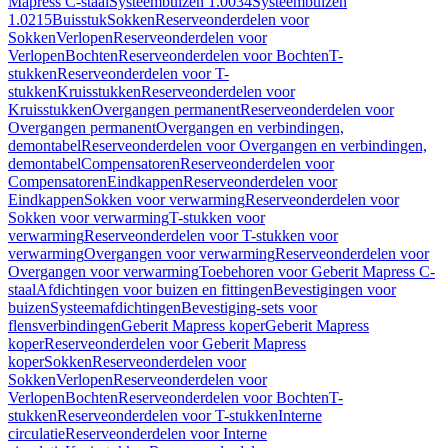
Mapress C-staal
Systeembuizen 1.0034
Systeembuizen
1.0215
Buisstuk
Sokken
Reserveonderdelen voor
Sokken
Verlopen
Reserveonderdelen voor
Verlopen
Bochten
Reserveonderdelen voor Bochten
T-
stukken
Reserveonderdelen voor T-
stukken
Kruisstukken
Reserveonderdelen voor
Kruisstukken
Overgangen permanent
Reserveonderdelen voor
Overgangen permanent
Overgangen en verbindingen,
demontabel
Reserveonderdelen voor Overgangen en verbindingen,
demontabel
Compensatoren
Reserveonderdelen voor
Compensatoren
Eindkappen
Reserveonderdelen voor
Eindkappen
Sokken voor verwarming
Reserveonderdelen voor
Sokken voor verwarming
T-stukken voor
verwarming
Reserveonderdelen voor T-stukken voor
verwarming
Overgangen voor verwarming
Reserveonderdelen voor
Overgangen voor verwarming
Toebehoren voor Geberit Mapress C-
staal
Afdichtingen voor buizen en fittingen
Bevestigingen voor
buizen
Systeemafdichtingen
Bevestiging-sets voor
flensverbindingen
Geberit Mapress koper
Geberit Mapress
koper
Reserveonderdelen voor Geberit Mapress
koper
Sokken
Reserveonderdelen voor
Sokken
Verlopen
Reserveonderdelen voor
Verlopen
Bochten
Reserveonderdelen voor Bochten
T-
stukken
Reserveonderdelen voor T-stukken
Interne
circulatie
Reserveonderdelen voor Interne