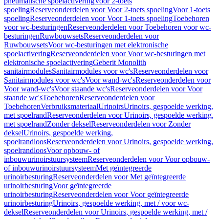
pneumatische spoelactivering
Voor 2-toets
spoeling
Reserveonderdelen voor Voor 2-toets spoeling
Voor 1-toets
spoeling
Reserveonderdelen voor Voor 1-toets spoeling
Toebehoren
voor wc-besturingen
Reserveonderdelen voor Toebehoren voor wc-
besturingen
Ruwbouwsets
Reserveonderdelen voor
Ruwbouwsets
Voor wc-besturingen met elektronische
spoelactivering
Reserveonderdelen voor Voor wc-besturingen met
elektronische spoelactivering
Geberit Monolith
sanitairmodules
Sanitairmodules voor wc's
Reserveonderdelen voor
Sanitairmodules voor wc's
Voor wand-wc's
Reserveonderdelen voor
Voor wand-wc's
Voor staande wc's
Reserveonderdelen voor Voor
staande wc's
Toebehoren
Reserveonderdelen voor
Toebehoren
Verbruiksmateriaal
Urinoirs
Urinoirs, gespoelde werking,
met spoelrand
Reserveonderdelen voor Urinoirs, gespoelde werking,
met spoelrand
Zonder deksel
Reserveonderdelen voor Zonder
deksel
Urinoirs, gespoelde werking,
spoelrandloos
Reserveonderdelen voor Urinoirs, gespoelde werking,
spoelrandloos
Voor opbouw- of
inbouwurinoirstuursysteem
Reserveonderdelen voor Voor opbouw-
of inbouwurinoirstuursysteem
Met geïntegreerde
urinoirbesturing
Reserveonderdelen voor Met geïntegreerde
urinoirbesturing
Voor geïntegreerde
urinoirbesturing
Reserveonderdelen voor Voor geïntegreerde
urinoirbesturing
Urinoirs, gespoelde werking, met / voor wc-
deksel
Reserveonderdelen voor Urinoirs, gespoelde werking, met /