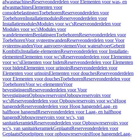
afwasmachines
Reserveonderdelen voor Elementen voor was- en
afwasmachines
Elementen voor
consolebelastingen
Toebehoren
Reserveonderdelen voor
Toebehoren
Installatiemodules
Reserveonderdelen voor
Installatiemodules
Modules voor wc's
Reserveonderdelen voor
Modules voor wc's
Modules voor
wandelementen
Beplatingen
Toebehoren
Reserveonderdelen voor
Toebehoren
Voor systeemwanden
Reserveonderdelen voor Voor
systeemwanden
Voor aanvoersystemen
Voor waterafvoer
Geberit
Kombifix
Installatie-elementen
Reserveonderdelen voor Installatie-
elementen
Elementen voor wc's
Reserveonderdelen voor Elementen
voor wc's
Elementen voor bidets
Reserveonderdelen voor Elementen
voor bidets
Elementen voor urinoirs
Reserveonderdelen voor
Elementen voor urinoirs
Elementen voor douches
Reserveonderdelen
voor Elementen voor douches
Toebehoren
Reserveonderdelen voor
Toebehoren
Voor wc-elementen
Voor
bevestigingen
Reserveonderdelen voor Voor
bevestigingen
Opbouwreservoirs
Opbouwreservoirs voor
wc's
Reserveonderdelen voor Opbouwreservoirs voor wc's
Hoog
hangende
Reserveonderdelen voor Hoog hangende
Laag- en
halfhoog hangend
Reserveonderdelen voor Laag- en halfhoog
hangend
Opbouwreservoirs voor wc's, van
sanitairkeramiek
Reserveonderdelen voor Opbouwreservoirs voor
wc's, van sanitairkeramiek
Geplaatst
Reserveonderdelen voor
Geplaatst
Spoelpijpen voor opbouwreservoirs
Hoog hangende
Laag-