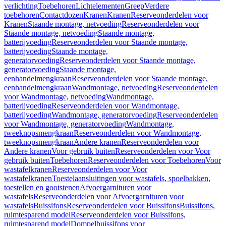
verlichting
Toebehoren
Lichtelementen
Greep
Verdere
toebehoren
Contactdozen
Kranen
Kranen
Reserveonderdelen voor
Kranen
Staande montage, netvoeding
Reserveonderdelen voor
Staande montage, netvoeding
Staande montage,
batterijvoeding
Reserveonderdelen voor Staande montage,
batterijvoeding
Staande montage,
generatorvoeding
Reserveonderdelen voor Staande montage,
generatorvoeding
Staande montage,
eenhandelmengkraan
Reserveonderdelen voor Staande montage,
eenhandelmengkraan
Wandmontage, netvoeding
Reserveonderdelen
voor Wandmontage, netvoeding
Wandmontage,
batterijvoeding
Reserveonderdelen voor Wandmontage,
batterijvoeding
Wandmontage, generatorvoeding
Reserveonderdelen
voor Wandmontage, generatorvoeding
Wandmontage,
tweeknopsmengkraan
Reserveonderdelen voor Wandmontage,
tweeknopsmengkraan
Andere kranen
Reserveonderdelen voor
Andere kranen
Voor gebruik buiten
Reserveonderdelen voor Voor
gebruik buiten
Toebehoren
Reserveonderdelen voor Toebehoren
Voor
wastafelkranen
Reserveonderdelen voor Voor
wastafelkranen
Toestelaansluitingen voor wastafels, spoelbakken,
toestellen en gootstenen
Afvoergarnituren voor
wastafels
Reserveonderdelen voor Afvoergarnituren voor
wastafels
Buissifons
Reserveonderdelen voor Buissifons
Buissifons,
ruimtesparend model
Reserveonderdelen voor Buissifons,
ruimtesparend model
Dompelbuissifons voor