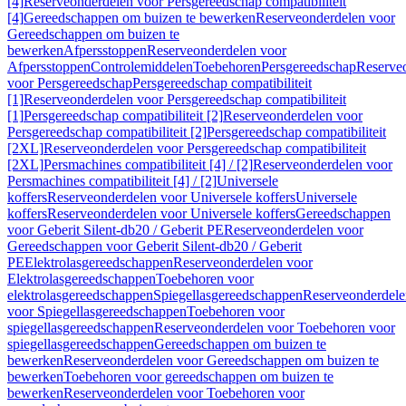
[4]
Reserveonderdelen voor Persgereedschap compatibiliteit
[4]
Gereedschappen om buizen te bewerken
Reserveonderdelen voor
Gereedschappen om buizen te
bewerken
Afpersstoppen
Reserveonderdelen voor
Afpersstoppen
Controlemiddelen
Toebehoren
Persgereedschap
Reserve
voor Persgereedschap
Persgereedschap compatibiliteit
[1]
Reserveonderdelen voor Persgereedschap compatibiliteit
[1]
Persgereedschap compatibiliteit [2]
Reserveonderdelen voor
Persgereedschap compatibiliteit [2]
Persgereedschap compatibiliteit
[2XL]
Reserveonderdelen voor Persgereedschap compatibiliteit
[2XL]
Persmachines compatibiliteit [4] / [2]
Reserveonderdelen voor
Persmachines compatibiliteit [4] / [2]
Universele
koffers
Reserveonderdelen voor Universele koffers
Universele
koffers
Reserveonderdelen voor Universele koffers
Gereedschappen
voor Geberit Silent-db20 / Geberit PE
Reserveonderdelen voor
Gereedschappen voor Geberit Silent-db20 / Geberit
PE
Elektrolasgereedschappen
Reserveonderdelen voor
Elektrolasgereedschappen
Toebehoren voor
elektrolasgereedschappen
Spiegellasgereedschappen
Reserveonderdele
voor Spiegellasgereedschappen
Toebehoren voor
spiegellasgereedschappen
Reserveonderdelen voor Toebehoren voor
spiegellasgereedschappen
Gereedschappen om buizen te
bewerken
Reserveonderdelen voor Gereedschappen om buizen te
bewerken
Toebehoren voor gereedschappen om buizen te
bewerken
Reserveonderdelen voor Toebehoren voor