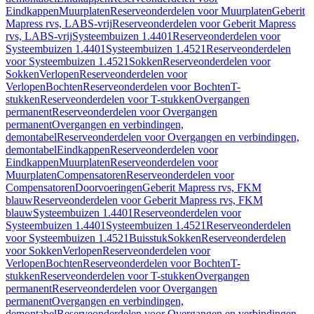
Eindkappen
Muurplaten
Reserveonderdelen voor Muurplaten
Geberit
Mapress rvs, LABS-vrij
Reserveonderdelen voor Geberit Mapress
rvs, LABS-vrij
Systeembuizen 1.4401
Reserveonderdelen voor
Systeembuizen 1.4401
Systeembuizen 1.4521
Reserveonderdelen
voor Systeembuizen 1.4521
Sokken
Reserveonderdelen voor
Sokken
Verlopen
Reserveonderdelen voor
Verlopen
Bochten
Reserveonderdelen voor Bochten
T-
stukken
Reserveonderdelen voor T-stukken
Overgangen
permanent
Reserveonderdelen voor Overgangen
permanent
Overgangen en verbindingen,
demontabel
Reserveonderdelen voor Overgangen en verbindingen,
demontabel
Eindkappen
Reserveonderdelen voor
Eindkappen
Muurplaten
Reserveonderdelen voor
Muurplaten
Compensatoren
Reserveonderdelen voor
Compensatoren
Doorvoeringen
Geberit Mapress rvs, FKM
blauw
Reserveonderdelen voor Geberit Mapress rvs, FKM
blauw
Systeembuizen 1.4401
Reserveonderdelen voor
Systeembuizen 1.4401
Systeembuizen 1.4521
Reserveonderdelen
voor Systeembuizen 1.4521
Buisstuk
Sokken
Reserveonderdelen
voor Sokken
Verlopen
Reserveonderdelen voor
Verlopen
Bochten
Reserveonderdelen voor Bochten
T-
stukken
Reserveonderdelen voor T-stukken
Overgangen
permanent
Reserveonderdelen voor Overgangen
permanent
Overgangen en verbindingen,
demontabel
Reserveonderdelen voor Overgangen en verbindingen,