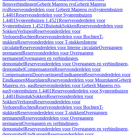
flensverbindingen
Geberit Mapress rvs
Geberit Mapress
rvs
Reserveonderdelen voor Geberit Mapress rvs
Systeembuizen
1.4401
Reserveonderdelen voor Systeembuizen
1.4401
Systeembuizen 1.4521
Reserveonderdelen voor
Systeembuizen 1.4521
Buisstuk
Sokken
Reserveonderdelen voor
Sokken
Verlopen
Reserveonderdelen voor
Verlopen
Bochten
Reserveonderdelen voor Bochten
T-
stukken
Reserveonderdelen voor T-stukken
Interne
circulatie
Reserveonderdelen voor Interne circulatie
Overgangen
permanent
Reserveonderdelen voor Overgangen
permanent
Overgangen en verbindingen,
demontabel
Reserveonderdelen voor Overgangen en verbindingen,
demontabel
Compensatoren
Reserveonderdelen voor
Compensatoren
Doorvoeringen
Eindkappen
Reserveonderdelen voor
Eindkappen
Muurplaten
Reserveonderdelen voor Muurplaten
Geberit
Mapress rvs, gas
Reserveonderdelen voor Geberit Mapress rvs,
gas
Systeembuizen 1.4401
Reserveonderdelen voor Systeembuizen
1.4401
Buisstuk
Sokken
Reserveonderdelen voor
Sokken
Verlopen
Reserveonderdelen voor
Verlopen
Bochten
Reserveonderdelen voor Bochten
T-
stukken
Reserveonderdelen voor T-stukken
Overgangen
permanent
Reserveonderdelen voor Overgangen
permanent
Overgangen en verbindingen,
demontabel
Reserveonderdelen voor Overgangen en verbindingen,
demontabel
Eindkappen
Reserveonderdelen voor