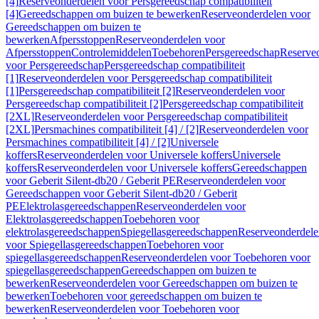
[4]
Reserveonderdelen voor Persgereedschap compatibiliteit
[4]
Gereedschappen om buizen te bewerken
Reserveonderdelen voor
Gereedschappen om buizen te
bewerken
Afpersstoppen
Reserveonderdelen voor
Afpersstoppen
Controlemiddelen
Toebehoren
Persgereedschap
Reserve
voor Persgereedschap
Persgereedschap compatibiliteit
[1]
Reserveonderdelen voor Persgereedschap compatibiliteit
[1]
Persgereedschap compatibiliteit [2]
Reserveonderdelen voor
Persgereedschap compatibiliteit [2]
Persgereedschap compatibiliteit
[2XL]
Reserveonderdelen voor Persgereedschap compatibiliteit
[2XL]
Persmachines compatibiliteit [4] / [2]
Reserveonderdelen voor
Persmachines compatibiliteit [4] / [2]
Universele
koffers
Reserveonderdelen voor Universele koffers
Universele
koffers
Reserveonderdelen voor Universele koffers
Gereedschappen
voor Geberit Silent-db20 / Geberit PE
Reserveonderdelen voor
Gereedschappen voor Geberit Silent-db20 / Geberit
PE
Elektrolasgereedschappen
Reserveonderdelen voor
Elektrolasgereedschappen
Toebehoren voor
elektrolasgereedschappen
Spiegellasgereedschappen
Reserveonderdele
voor Spiegellasgereedschappen
Toebehoren voor
spiegellasgereedschappen
Reserveonderdelen voor Toebehoren voor
spiegellasgereedschappen
Gereedschappen om buizen te
bewerken
Reserveonderdelen voor Gereedschappen om buizen te
bewerken
Toebehoren voor gereedschappen om buizen te
bewerken
Reserveonderdelen voor Toebehoren voor