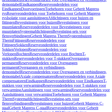
demontabel
Eindkappen
Reserveonderdelen voor
Eindkappen
Doorvoeringen
Toebehoren voor Geberit Mapress
rvs
Reserveonderdelen voor Toebehoren voor Geberit Mapress
rvs
Isolatie voor aansluitingen
Afdichtingen voor buizen en
fittingen
Bevestigingen voor buizen
Bevestigingen voor
muurplaten
Reserveonderdelen voor Bevestigingen voor
muurplaten
Systeemafdichtingen
Bevestiging-sets voor
flensverbindingen
Geberit Mapress Therm
Systeembuizen
Therm
Fittingen
Reserveonderdelen voor
Fittingen
Sokken
Reserveonderdelen voor
Sokken
Verlopen
Reserveonderdelen voor
Verlopen
Bochten
Reserveonderdelen voor Bochten
T-
stukken
Reserveonderdelen voor T-stukken
Overgangen
permanent
Reserveonderdelen voor Overgangen
permanent
Overgangen en verbindingen,
demontabel
Reserveonderdelen voor Overgangen en verbindingen,
demontabel
Axiale compensatoren
Reserveonderdelen voor Axiale
compensatoren
Eindkappen
Reserveonderdelen voor Eindkappen
T-
stukken voor verwarming
Reserveonderdelen voor T-stukken voor
verwarming
Aansluitingen voor verwarming
Reserveonderdelen voor
Aansluitingen voor verwarming
Toebehoren voor Geberit Mapress
Therm
Systeemafdichtingen
Bevestiging-sets voor
flensverbindingen
Bevestigingen voor buizen
Geberit Mapress C-
staal
Geberit Mapress C-staal
Reserveonderdelen voor Geberit