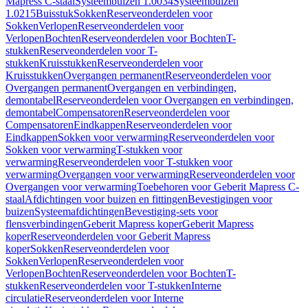
Mapress C-staal
Systeembuizen 1.0034
Systeembuizen
1.0215
Buisstuk
Sokken
Reserveonderdelen voor
Sokken
Verlopen
Reserveonderdelen voor
Verlopen
Bochten
Reserveonderdelen voor Bochten
T-
stukken
Reserveonderdelen voor T-
stukken
Kruisstukken
Reserveonderdelen voor
Kruisstukken
Overgangen permanent
Reserveonderdelen voor
Overgangen permanent
Overgangen en verbindingen,
demontabel
Reserveonderdelen voor Overgangen en verbindingen,
demontabel
Compensatoren
Reserveonderdelen voor
Compensatoren
Eindkappen
Reserveonderdelen voor
Eindkappen
Sokken voor verwarming
Reserveonderdelen voor
Sokken voor verwarming
T-stukken voor
verwarming
Reserveonderdelen voor T-stukken voor
verwarming
Overgangen voor verwarming
Reserveonderdelen voor
Overgangen voor verwarming
Toebehoren voor Geberit Mapress C-
staal
Afdichtingen voor buizen en fittingen
Bevestigingen voor
buizen
Systeemafdichtingen
Bevestiging-sets voor
flensverbindingen
Geberit Mapress koper
Geberit Mapress
koper
Reserveonderdelen voor Geberit Mapress
koper
Sokken
Reserveonderdelen voor
Sokken
Verlopen
Reserveonderdelen voor
Verlopen
Bochten
Reserveonderdelen voor Bochten
T-
stukken
Reserveonderdelen voor T-stukken
Interne
circulatie
Reserveonderdelen voor Interne