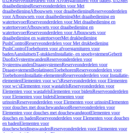
d52
Reserveonderdelen voor Afvoergarnituren voor baden, d52
Met
draaibediening
Reserveonderdelen voor Met
draaibediening
Afbouwsets voor draaibediening
Reserveonderdelen
voor Afbouwsets voor draaibediening
Met draaibediening en
watertoevoer
Reserveonderdelen voor Met draaibediening en
watertoevoer
Afbouwsets voor draaibediening en
watertoevoer
Reserveonderdelen voor Afbouwsets voor
draaibediening en watertoevoer
Met drukbediening
PushControl
Reserveonderdelen voor Met drukbediening
PushControl
Toebehoren voor afvoergarnituren voor
baden
Aansluitsets
T-stukken
Installatie- en spoelsystemen
Geberit
Duofix
Systeemwanden
Reserveonderdelen voor
Systeemwanden
Draagsystemen
Reserveonderdelen voor
Draagsystemen
Beplatingen
Toebehoren
Reserveonderdelen voor
Toebehoren
Installatie-elementen
Reserveonderdelen voor Installatie-
elementen
Elementen voor wc's
Reserveonderdelen voor Elementen
voor wc's
Elementen voor wastafels
Reserveonderdelen voor
Elementen voor wastafels
Elementen voor bidets
Reserveonderdelen
voor Elementen voor bidets
Elementen voor
urinoirs
Reserveonderdelen voor Elementen voor urinoirs
Elementen
voor douches met douchewandgoot
Reserveonderdelen voor
Elementen voor douches met douchewandgoot
Elementen voor
douches en baden
Reserveonderdelen voor Elementen voor douches
en baden
Elementen voor
douchescheidingswanden
Reserveonderdelen voor Elementen voor