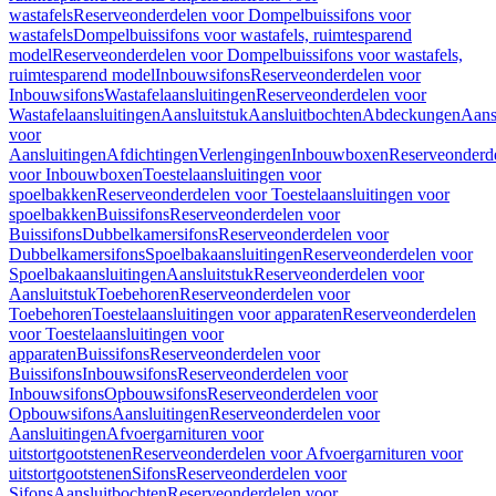
wastafels
Reserveonderdelen voor Dompelbuissifons voor
wastafels
Dompelbuissifons voor wastafels, ruimtesparend
model
Reserveonderdelen voor Dompelbuissifons voor wastafels,
ruimtesparend model
Inbouwsifons
Reserveonderdelen voor
Inbouwsifons
Wastafelaansluitingen
Reserveonderdelen voor
Wastafelaansluitingen
Aansluitstuk
Aansluitbochten
Abdeckungen
Aans
voor
Aansluitingen
Afdichtingen
Verlengingen
Inbouwboxen
Reserveonderd
voor Inbouwboxen
Toestelaansluitingen voor
spoelbakken
Reserveonderdelen voor Toestelaansluitingen voor
spoelbakken
Buissifons
Reserveonderdelen voor
Buissifons
Dubbelkamersifons
Reserveonderdelen voor
Dubbelkamersifons
Spoelbakaansluitingen
Reserveonderdelen voor
Spoelbakaansluitingen
Aansluitstuk
Reserveonderdelen voor
Aansluitstuk
Toebehoren
Reserveonderdelen voor
Toebehoren
Toestelaansluitingen voor apparaten
Reserveonderdelen
voor Toestelaansluitingen voor
apparaten
Buissifons
Reserveonderdelen voor
Buissifons
Inbouwsifons
Reserveonderdelen voor
Inbouwsifons
Opbouwsifons
Reserveonderdelen voor
Opbouwsifons
Aansluitingen
Reserveonderdelen voor
Aansluitingen
Afvoergarnituren voor
uitstortgootstenen
Reserveonderdelen voor Afvoergarnituren voor
uitstortgootstenen
Sifons
Reserveonderdelen voor
Sifons
Aansluitbochten
Reserveonderdelen voor