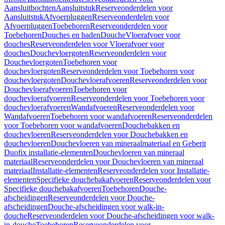
Aansluitbochten
Aansluitstuk
Reserveonderdelen voor
Aansluitstuk
Afvoerpluggen
Reserveonderdelen voor
Afvoerpluggen
Toebehoren
Reserveonderdelen voor
Toebehoren
Douches en baden
Douche
Vloerafvoer voor
douches
Reserveonderdelen voor Vloerafvoer voor
douches
Douchevloergoten
Reserveonderdelen voor
Douchevloergoten
Toebehoren voor
douchevloergoten
Reserveonderdelen voor Toebehoren voor
douchevloergoten
Douchevloerafvoeren
Reserveonderdelen voor
Douchevloerafvoeren
Toebehoren voor
douchevloerafvoeren
Reserveonderdelen voor Toebehoren voor
douchevloerafvoeren
Wandafvoeren
Reserveonderdelen voor
Wandafvoeren
Toebehoren voor wandafvoeren
Reserveonderdelen
voor Toebehoren voor wandafvoeren
Douchebakken en
douchevloeren
Reserveonderdelen voor Douchebakken en
douchevloeren
Douchevloeren van mineraalmateriaal en Geberit
Duofix installatie-elementen
Douchevloeren van mineraal
materiaal
Reserveonderdelen voor Douchevloeren van mineraal
materiaal
Installatie-elementen
Reserveonderdelen voor Installatie-
elementen
Specifieke douchebakafvoeren
Reserveonderdelen voor
Specifieke douchebakafvoeren
Toebehoren
Douche-
afscheidingen
Reserveonderdelen voor Douche-
afscheidingen
Douche-afscheidingen voor walk-in-
douche
Reserveonderdelen voor Douche-afscheidingen voor walk-
in-douche
Toebehoren
Reserveonderdelen voor