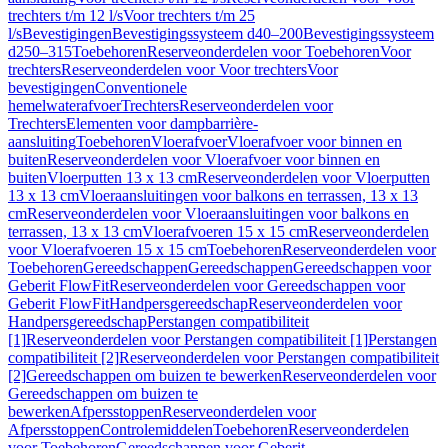
trechters t/m 12 l/s
Voor trechters t/m 25
l/s
Bevestigingen
Bevestigingssysteem d40–200
Bevestigingssysteem
d250–315
Toebehoren
Reserveonderdelen voor Toebehoren
Voor
trechters
Reserveonderdelen voor Voor trechters
Voor
bevestigingen
Conventionele
hemelwaterafvoer
Trechters
Reserveonderdelen voor
Trechters
Elementen voor dampbarrière-
aansluiting
Toebehoren
Vloerafvoer
Vloerafvoer voor binnen en
buiten
Reserveonderdelen voor Vloerafvoer voor binnen en
buiten
Vloerputten 13 x 13 cm
Reserveonderdelen voor Vloerputten
13 x 13 cm
Vloeraansluitingen voor balkons en terrassen, 13 x 13
cm
Reserveonderdelen voor Vloeraansluitingen voor balkons en
terrassen, 13 x 13 cm
Vloerafvoeren 15 x 15 cm
Reserveonderdelen
voor Vloerafvoeren 15 x 15 cm
Toebehoren
Reserveonderdelen voor
Toebehoren
Gereedschappen
Gereedschappen
Gereedschappen voor
Geberit FlowFit
Reserveonderdelen voor Gereedschappen voor
Geberit FlowFit
Handpersgereedschap
Reserveonderdelen voor
Handpersgereedschap
Perstangen compatibiliteit
[1]
Reserveonderdelen voor Perstangen compatibiliteit [1]
Perstangen
compatibiliteit [2]
Reserveonderdelen voor Perstangen compatibiliteit
[2]
Gereedschappen om buizen te bewerken
Reserveonderdelen voor
Gereedschappen om buizen te
bewerken
Afpersstoppen
Reserveonderdelen voor
Afpersstoppen
Controlemiddelen
Toebehoren
Reserveonderdelen
voor Toebehoren
Gereedschappen voor Geberit