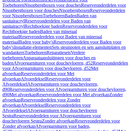
Toebehoren
Nisopbergboxen voor douches
Reserveonderdelen voor
Nisopbergboxen voor douches
Nisopbergboxen
Reserveonderdelen
voor Nisopbergboxen
Toebehoren
Baden
Baden van
sanitairacryl
Reserveonderdelen voor Baden van
sanitairacryl
Rechthoekige baden
Reserveonderdelen voor
Rechthoekige baden
Baden van mineraal
materiaal
Reserveonderdelen voor Baden van mineraal
materiaal
Baden voor baby's
Reserveonderdelen voor Baden voor
baby's
Installatie-elementen
Sets steunpoten en sets aansluitplaten en
wandankers
Toebehoren
Reparatiesets
Verdere
toebehoren
Apparaataansluitingen voor douches en
baden
Afvoergarnituren voor douchevloeren, d52
Reserveonderdelen
voor Afvoergarnituren voor douchevloeren, d52
Met
afvoerkap
Reserveonderdelen voor Met
afvoerkap
Afvoerdeksel
Reserveonderdelen voor
Afvoerdeksel
Afvoergarnituren voor douchevloeren,
d90
Reserveonderdelen voor Afvoergarnituren voor douchevloeren,
d90
Met afvoerkap
Reserveonderdelen voor Met afvoerkap
Zonder
afvoerkap
Reserveonderdelen voor Zonder
afvoerkap
Afvoerdeksel
Reserveonderdelen voor
Afvoerdeksel
Afvoergarnituren voor douchevloeren
Sestra
Reserveonderdelen voor Afvoergarnituren voor
douchevloeren Sestra
Zonder afvoerkap
Reserveonderdelen voor
Zonder afvoerkap
Afvoergarnituren voor baden,