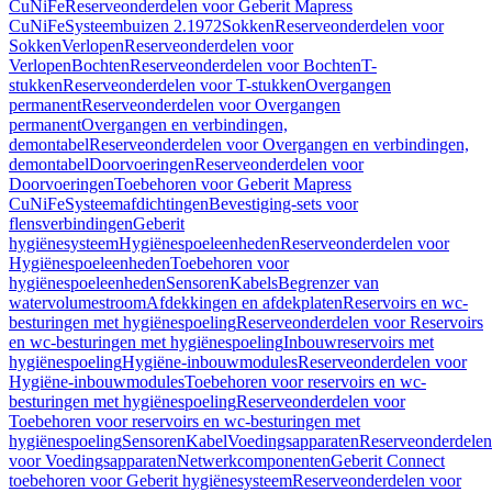
CuNiFe
Reserveonderdelen voor Geberit Mapress
CuNiFe
Systeembuizen 2.1972
Sokken
Reserveonderdelen voor
Sokken
Verlopen
Reserveonderdelen voor
Verlopen
Bochten
Reserveonderdelen voor Bochten
T-
stukken
Reserveonderdelen voor T-stukken
Overgangen
permanent
Reserveonderdelen voor Overgangen
permanent
Overgangen en verbindingen,
demontabel
Reserveonderdelen voor Overgangen en verbindingen,
demontabel
Doorvoeringen
Reserveonderdelen voor
Doorvoeringen
Toebehoren voor Geberit Mapress
CuNiFe
Systeemafdichtingen
Bevestiging-sets voor
flensverbindingen
Geberit
hygiënesysteem
Hygiënespoeleenheden
Reserveonderdelen voor
Hygiënespoeleenheden
Toebehoren voor
hygiënespoeleenheden
Sensoren
Kabels
Begrenzer van
watervolumestroom
Afdekkingen en afdekplaten
Reservoirs en wc-
besturingen met hygiënespoeling
Reserveonderdelen voor Reservoirs
en wc-besturingen met hygiënespoeling
Inbouwreservoirs met
hygiënespoeling
Hygiëne-inbouwmodules
Reserveonderdelen voor
Hygiëne-inbouwmodules
Toebehoren voor reservoirs en wc-
besturingen met hygiënespoeling
Reserveonderdelen voor
Toebehoren voor reservoirs en wc-besturingen met
hygiënespoeling
Sensoren
Kabel
Voedingsapparaten
Reserveonderdelen
voor Voedingsapparaten
Netwerkcomponenten
Geberit Connect
toebehoren voor Geberit hygiënesysteem
Reserveonderdelen voor