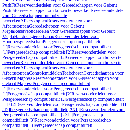
PushFit
Reserveonderdelen voor Gereedschappen voor Geberit
PushFit
Gereedschappen om buizen te bewerken
Reserveonderdelen
voor Gereedschappen om buizen te
bewerken
Afpersstoppen
Reserveonderdelen voor
Afpersstoppen
Gereedschappen voor Geberit
Mepla
Reserveonderdelen voor Gereedschappen voor Geberit
Mepla
Handpersgereedschap
Reserveonderdelen voor
Handpersgereedschap
Persgereedschap compatibiliteit
[1]
Reserveonderdelen voor Persgereedschap compatibiliteit
[1]
Persgereedschap compatibiliteit [2]
Reserveonderdelen voor
Persgereedschap compatibiliteit [2]
Gereedschappen om buizen te
bewerken
Reserveonderdelen voor Gereedschappen om buizen te
bewerken
Afpersstoppen
Reserveonderdelen voor
Afpersstoppen
Controlemiddelen
Toebehoren
Gereedschappen voor
Geberit Mapress
Reserveonderdelen voor Gereedschappen voor
Geberit Mapress
Persgereedschap compatibiliteit
[1]
Reserveonderdelen voor Persgereedschap compatibiliteit
[1]
Persgereedschap compatibiliteit [2]
Reserveonderdelen voor
Persgereedschap compatibiliteit [2]
Persgereedschap compatibiliteit
[1] / [2]
Reserveonderdelen voor Persgereedschap compatibiliteit [1]
/ [2]
Persgereedschap compatibiliteit [2XL]
Reserveonderdelen voor
Persgereedschap compatibiliteit [2XL]
Persgereedschap
compatibiliteit [3]
Reserveonderdelen voor Persgereedschap
compatibiliteit [3]
Persgereedschap compatibiliteit