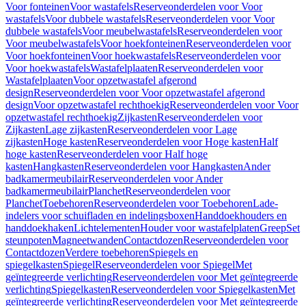
Voor fonteinen
Voor wastafels
Reserveonderdelen voor Voor
wastafels
Voor dubbele wastafels
Reserveonderdelen voor Voor
dubbele wastafels
Voor meubelwastafels
Reserveonderdelen voor
Voor meubelwastafels
Voor hoekfonteinen
Reserveonderdelen voor
Voor hoekfonteinen
Voor hoekwastafels
Reserveonderdelen voor
Voor hoekwastafels
Wastafelplaaten
Reserveonderdelen voor
Wastafelplaaten
Voor opzetwastafel afgerond
design
Reserveonderdelen voor Voor opzetwastafel afgerond
design
Voor opzetwastafel rechthoekig
Reserveonderdelen voor Voor
opzetwastafel rechthoekig
Zijkasten
Reserveonderdelen voor
Zijkasten
Lage zijkasten
Reserveonderdelen voor Lage
zijkasten
Hoge kasten
Reserveonderdelen voor Hoge kasten
Half
hoge kasten
Reserveonderdelen voor Half hoge
kasten
Hangkasten
Reserveonderdelen voor Hangkasten
Ander
badkamermeubilair
Reserveonderdelen voor Ander
badkamermeubilair
Planchet
Reserveonderdelen voor
Planchet
Toebehoren
Reserveonderdelen voor Toebehoren
Lade-
indelers voor schuifladen en indelingsboxen
Handdoekhouders en
handdoekhaken
Lichtelementen
Houder voor wastafelplaten
Greep
Set
steunpoten
Magneetwanden
Contactdozen
Reserveonderdelen voor
Contactdozen
Verdere toebehoren
Spiegels en
spiegelkasten
Spiegel
Reserveonderdelen voor Spiegel
Met
geïntegreerde verlichting
Reserveonderdelen voor Met geïntegreerde
verlichting
Spiegelkasten
Reserveonderdelen voor Spiegelkasten
Met
geïntegreerde verlichting
Reserveonderdelen voor Met geïntegreerde