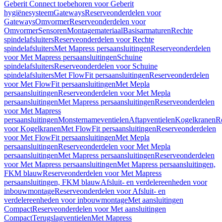
Geberit Connect toebehoren voor Geberit
hygiënesysteem
Gateways
Reserveonderdelen voor
Gateways
Omvormer
Reserveonderdelen voor
Omvormer
Sensoren
Montagemateriaal
Basisarmaturen
Rechte
spindelafsluiters
Reserveonderdelen voor Rechte
spindelafsluiters
Met Mapress persaansluitingen
Reserveonderdelen
voor Met Mapress persaansluitingen
Schuine
spindelafsluiters
Reserveonderdelen voor Schuine
spindelafsluiters
Met FlowFit persaansluitingen
Reserveonderdelen
voor Met FlowFit persaansluitingen
Met Mepla
persaansluitingen
Reserveonderdelen voor Met Mepla
persaansluitingen
Met Mapress persaansluitingen
Reserveonderdelen
voor Met Mapress
persaansluitingen
Monsternameventielen
Aftapventielen
Kogelkranen
R
voor Kogelkranen
Met FlowFit persaansluitingen
Reserveonderdelen
voor Met FlowFit persaansluitingen
Met Mepla
persaansluitingen
Reserveonderdelen voor Met Mepla
persaansluitingen
Met Mapress persaansluitingen
Reserveonderdelen
voor Met Mapress persaansluitingen
Met Mapress persaansluitingen,
FKM blauw
Reserveonderdelen voor Met Mapress
persaansluitingen, FKM blauw
Afsluit- en verdelereenheden voor
inbouwmontage
Reserveonderdelen voor Afsluit- en
verdelereenheden voor inbouwmontage
Met aansluitingen
Compact
Reserveonderdelen voor Met aansluitingen
Compact
Terugslagventielen
Met Mapress