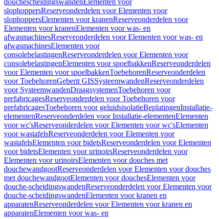
douchescheidingswanden
Elementen voor
slophoppers
Reserveonderdelen voor Elementen voor
slophoppers
Elementen voor kranen
Reserveonderdelen voor
Elementen voor kranen
Elementen voor was- en
afwasmachines
Reserveonderdelen voor Elementen voor was- en
afwasmachines
Elementen voor
consolebelastingen
Reserveonderdelen voor Elementen voor
consolebelastingen
Elementen voor spoelbakken
Reserveonderdelen
voor Elementen voor spoelbakken
Toebehoren
Reserveonderdelen
voor Toebehoren
Geberit GIS
Systeemwanden
Reserveonderdelen
voor Systeemwanden
Draagsystemen
Toebehoren voor
prefabricages
Reserveonderdelen voor Toebehoren voor
prefabricages
Toebehoren voor geluidsisolatie
Beplatingen
Installatie-
elementen
Reserveonderdelen voor Installatie-elementen
Elementen
voor wc's
Reserveonderdelen voor Elementen voor wc's
Elementen
voor wastafels
Reserveonderdelen voor Elementen voor
wastafels
Elementen voor bidets
Reserveonderdelen voor Elementen
voor bidets
Elementen voor urinoirs
Reserveonderdelen voor
Elementen voor urinoirs
Elementen voor douches met
douchewandgoot
Reserveonderdelen voor Elementen voor douches
met douchewandgoot
Elementen voor douches
Elementen voor
douche-scheidingswanden
Reserveonderdelen voor Elementen voor
douche-scheidingswanden
Elementen voor kranen en
apparaten
Reserveonderdelen voor Elementen voor kranen en
apparaten
Elementen voor was- en