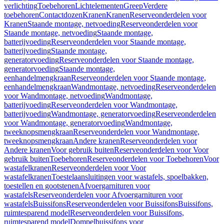
verlichting
Toebehoren
Lichtelementen
Greep
Verdere
toebehoren
Contactdozen
Kranen
Kranen
Reserveonderdelen voor
Kranen
Staande montage, netvoeding
Reserveonderdelen voor
Staande montage, netvoeding
Staande montage,
batterijvoeding
Reserveonderdelen voor Staande montage,
batterijvoeding
Staande montage,
generatorvoeding
Reserveonderdelen voor Staande montage,
generatorvoeding
Staande montage,
eenhandelmengkraan
Reserveonderdelen voor Staande montage,
eenhandelmengkraan
Wandmontage, netvoeding
Reserveonderdelen
voor Wandmontage, netvoeding
Wandmontage,
batterijvoeding
Reserveonderdelen voor Wandmontage,
batterijvoeding
Wandmontage, generatorvoeding
Reserveonderdelen
voor Wandmontage, generatorvoeding
Wandmontage,
tweeknopsmengkraan
Reserveonderdelen voor Wandmontage,
tweeknopsmengkraan
Andere kranen
Reserveonderdelen voor
Andere kranen
Voor gebruik buiten
Reserveonderdelen voor Voor
gebruik buiten
Toebehoren
Reserveonderdelen voor Toebehoren
Voor
wastafelkranen
Reserveonderdelen voor Voor
wastafelkranen
Toestelaansluitingen voor wastafels, spoelbakken,
toestellen en gootstenen
Afvoergarnituren voor
wastafels
Reserveonderdelen voor Afvoergarnituren voor
wastafels
Buissifons
Reserveonderdelen voor Buissifons
Buissifons,
ruimtesparend model
Reserveonderdelen voor Buissifons,
ruimtesparend model
Dompelbuissifons voor