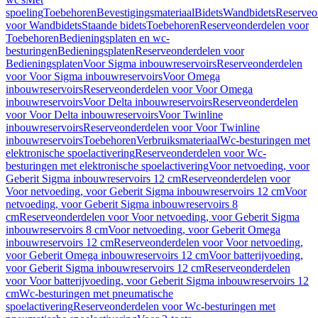
spoeling
Toebehoren
Bevestigingsmateriaal
Bidets
Wandbidets
Reserveo
voor Wandbidets
Staande bidets
Toebehoren
Reserveonderdelen voor
Toebehoren
Bedieningsplaten en wc-
besturingen
Bedieningsplaten
Reserveonderdelen voor
Bedieningsplaten
Voor Sigma inbouwreservoirs
Reserveonderdelen
voor Voor Sigma inbouwreservoirs
Voor Omega
inbouwreservoirs
Reserveonderdelen voor Voor Omega
inbouwreservoirs
Voor Delta inbouwreservoirs
Reserveonderdelen
voor Voor Delta inbouwreservoirs
Voor Twinline
inbouwreservoirs
Reserveonderdelen voor Voor Twinline
inbouwreservoirs
Toebehoren
Verbruiksmateriaal
Wc-besturingen met
elektronische spoelactivering
Reserveonderdelen voor Wc-
besturingen met elektronische spoelactivering
Voor netvoeding, voor
Geberit Sigma inbouwreservoirs 12 cm
Reserveonderdelen voor
Voor netvoeding, voor Geberit Sigma inbouwreservoirs 12 cm
Voor
netvoeding, voor Geberit Sigma inbouwreservoirs 8
cm
Reserveonderdelen voor Voor netvoeding, voor Geberit Sigma
inbouwreservoirs 8 cm
Voor netvoeding, voor Geberit Omega
inbouwreservoirs 12 cm
Reserveonderdelen voor Voor netvoeding,
voor Geberit Omega inbouwreservoirs 12 cm
Voor batterijvoeding,
voor Geberit Sigma inbouwreservoirs 12 cm
Reserveonderdelen
voor Voor batterijvoeding, voor Geberit Sigma inbouwreservoirs 12
cm
Wc-besturingen met pneumatische
spoelactivering
Reserveonderdelen voor Wc-besturingen met