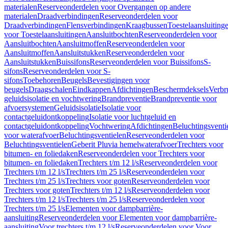
materialen
Reserveonderdelen voor Overgangen op andere
materialen
Draadverbindingen
Reserveonderdelen voor
Draadverbindingen
Flensverbindingen
Kraagbussen
Toestelaansluiting
voor Toestelaansluitingen
Aansluitbochten
Reserveonderdelen voor
Aansluitbochten
Aansluitmoffen
Reserveonderdelen voor
Aansluitmoffen
Aansluitstukken
Reserveonderdelen voor
Aansluitstukken
Buissifons
Reserveonderdelen voor Buissifons
S-
sifons
Reserveonderdelen voor S-
sifons
Toebehoren
Beugels
Bevestigingen voor
beugels
Draagschalen
Eindkappen
Afdichtingen
Beschermdeksels
Verbr
geluidsisolatie en vochtwering
Brandpreventie
Brandpreventie voor
afvoersystemen
Geluidsisolatie
Isolatie voor
contactgeluidontkoppeling
Isolatie voor luchtgeluid en
contactgeluidontkoppeling
Vochtwering
Afdichtingen
Beluchtingsventi
voor waterafvoer
Beluchtingsventielen
Reserveonderdelen voor
Beluchtingsventielen
Geberit Pluvia hemelwaterafvoer
Trechters voor
bitumen- en foliedaken
Reserveonderdelen voor Trechters voor
bitumen- en foliedaken
Trechters t/m 12 l/s
Reserveonderdelen voor
Trechters t/m 12 l/s
Trechters t/m 25 l/s
Reserveonderdelen voor
Trechters t/m 25 l/s
Trechters voor goten
Reserveonderdelen voor
Trechters voor goten
Trechters t/m 12 l/s
Reserveonderdelen voor
Trechters t/m 12 l/s
Trechters t/m 25 l/s
Reserveonderdelen voor
Trechters t/m 25 l/s
Elementen voor dampbarrière-
aansluiting
Reserveonderdelen voor Elementen voor dampbarrière-
aansluiting
Voor trechters t/m 12 l/s
Reserveonderdelen voor Voor