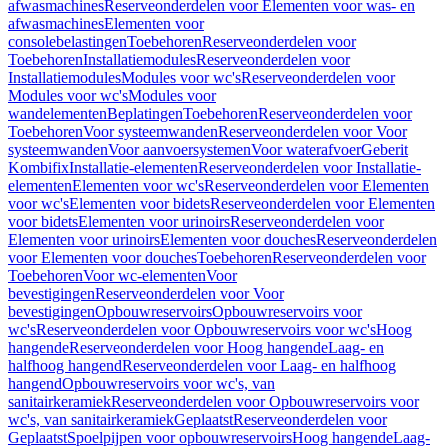
afwasmachines
Reserveonderdelen voor Elementen voor was- en
afwasmachines
Elementen voor
consolebelastingen
Toebehoren
Reserveonderdelen voor
Toebehoren
Installatiemodules
Reserveonderdelen voor
Installatiemodules
Modules voor wc's
Reserveonderdelen voor
Modules voor wc's
Modules voor
wandelementen
Beplatingen
Toebehoren
Reserveonderdelen voor
Toebehoren
Voor systeemwanden
Reserveonderdelen voor Voor
systeemwanden
Voor aanvoersystemen
Voor waterafvoer
Geberit
Kombifix
Installatie-elementen
Reserveonderdelen voor Installatie-
elementen
Elementen voor wc's
Reserveonderdelen voor Elementen
voor wc's
Elementen voor bidets
Reserveonderdelen voor Elementen
voor bidets
Elementen voor urinoirs
Reserveonderdelen voor
Elementen voor urinoirs
Elementen voor douches
Reserveonderdelen
voor Elementen voor douches
Toebehoren
Reserveonderdelen voor
Toebehoren
Voor wc-elementen
Voor
bevestigingen
Reserveonderdelen voor Voor
bevestigingen
Opbouwreservoirs
Opbouwreservoirs voor
wc's
Reserveonderdelen voor Opbouwreservoirs voor wc's
Hoog
hangende
Reserveonderdelen voor Hoog hangende
Laag- en
halfhoog hangend
Reserveonderdelen voor Laag- en halfhoog
hangend
Opbouwreservoirs voor wc's, van
sanitairkeramiek
Reserveonderdelen voor Opbouwreservoirs voor
wc's, van sanitairkeramiek
Geplaatst
Reserveonderdelen voor
Geplaatst
Spoelpijpen voor opbouwreservoirs
Hoog hangende
Laag-