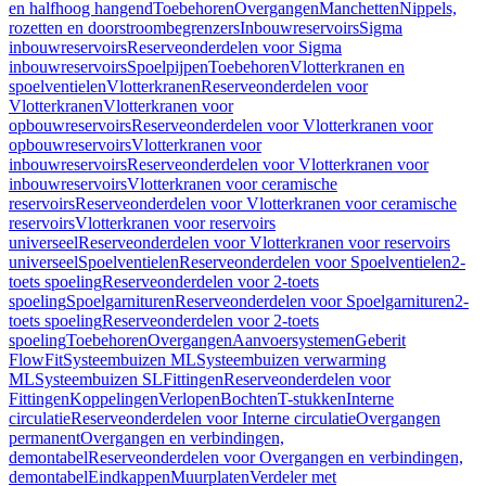
en halfhoog hangend
Toebehoren
Overgangen
Manchetten
Nippels,
rozetten en doorstroombegrenzers
Inbouwreservoirs
Sigma
inbouwreservoirs
Reserveonderdelen voor Sigma
inbouwreservoirs
Spoelpijpen
Toebehoren
Vlotterkranen en
spoelventielen
Vlotterkranen
Reserveonderdelen voor
Vlotterkranen
Vlotterkranen voor
opbouwreservoirs
Reserveonderdelen voor Vlotterkranen voor
opbouwreservoirs
Vlotterkranen voor
inbouwreservoirs
Reserveonderdelen voor Vlotterkranen voor
inbouwreservoirs
Vlotterkranen voor ceramische
reservoirs
Reserveonderdelen voor Vlotterkranen voor ceramische
reservoirs
Vlotterkranen voor reservoirs
universeel
Reserveonderdelen voor Vlotterkranen voor reservoirs
universeel
Spoelventielen
Reserveonderdelen voor Spoelventielen
2-
toets spoeling
Reserveonderdelen voor 2-toets
spoeling
Spoelgarnituren
Reserveonderdelen voor Spoelgarnituren
2-
toets spoeling
Reserveonderdelen voor 2-toets
spoeling
Toebehoren
Overgangen
Aanvoersystemen
Geberit
FlowFit
Systeembuizen ML
Systeembuizen verwarming
ML
Systeembuizen SL
Fittingen
Reserveonderdelen voor
Fittingen
Koppelingen
Verlopen
Bochten
T-stukken
Interne
circulatie
Reserveonderdelen voor Interne circulatie
Overgangen
permanent
Overgangen en verbindingen,
demontabel
Reserveonderdelen voor Overgangen en verbindingen,
demontabel
Eindkappen
Muurplaten
Verdeler met