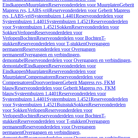
Eindkappen
Muurplaten
Reserveonderdelen voor Muurplaten
Geberit
Mapress rvs, LABS-vrij
Reserveonderdelen voor Geberit Mapress
rvs, LABS-vrij
Systeembuizen 1.4401
Reserveonderdelen voor
Systeembuizen 1.4401
Systeembuizen 1.4521
Reserveonderdelen
voor Systeembuizen 1.4521
Sokken
Reserveonderdelen voor
Sokken
Verlopen
Reserveonderdelen voor
Verlopen
Bochten
Reserveonderdelen voor Bochten
T-
stukken
Reserveonderdelen voor T-stukken
Overgangen
permanent
Reserveonderdelen voor Overgangen
permanent
Overgangen en verbindingen,
demontabel
Reserveonderdelen voor Overgangen en verbindingen,
demontabel
Eindkappen
Reserveonderdelen voor
Eindkappen
Muurplaten
Reserveonderdelen voor
Muurplaten
Compensatoren
Reserveonderdelen voor
Compensatoren
Doorvoeringen
Geberit Mapress rvs, FKM
blauw
Reserveonderdelen voor Geberit Mapress rvs, FKM
blauw
Systeembuizen 1.4401
Reserveonderdelen voor
Systeembuizen 1.4401
Systeembuizen 1.4521
Reserveonderdelen
voor Systeembuizen 1.4521
Buisstuk
Sokken
Reserveonderdelen
voor Sokken
Verlopen
Reserveonderdelen voor
Verlopen
Bochten
Reserveonderdelen voor Bochten
T-
stukken
Reserveonderdelen voor T-stukken
Overgangen
permanent
Reserveonderdelen voor Overgangen
permanent
Overgangen en verbindingen,
demontabel
Reserveonderdelen voor Overgangen en verbindingen,