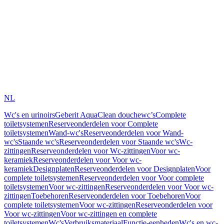
NL
Wc's en urinoirs
Geberit AquaClean douchewc’s
Complete
toiletsystemen
Reserveonderdelen voor Complete
toiletsystemen
Wand-wc's
Reserveonderdelen voor Wand-
wc's
Staande wc's
Reserveonderdelen voor Staande wc's
Wc-
zittingen
Reserveonderdelen voor Wc-zittingen
Voor wc-
keramiek
Reserveonderdelen voor Voor wc-
keramiek
Designplaten
Reserveonderdelen voor Designplaten
Voor
complete toiletsystemen
Reserveonderdelen voor Voor complete
toiletsystemen
Voor wc-zittingen
Reserveonderdelen voor Voor wc-
zittingen
Toebehoren
Reserveonderdelen voor Toebehoren
Voor
complete toiletsystemen
Voor wc-zittingen
Reserveonderdelen voor
Voor wc-zittingen
Voor wc-zittingen en complete
toiletsystemen
Wc's
Verbruiksmateriaal
Functie-eenheden
Wc's en wc-