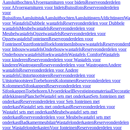
Aansluitbochten
Afvoergarnituren voor bidets
Reserveonderdelen
voor Afvoergarnituren voor bidets
Buissifons
Reserveonderdelen
voor
Buissifons
Aansluitstuk
Aansluitbochten
Aansluitingen
Afdichtingen
Was
voor Wastafels
Dubbele wastafels
Reserveonderdelen voor Dubbele
wastafels
Meubelwastafels
Reserveonderdelen voor
Meubelwastafels
Opzetwastafels
Reserveonderdelen voor
Opzetwastafels
Fonteinen
Reserveonderdelen voor
Fonteinen
Opzetfontein
Hoekfonteinen
Inbouwwastafels
Reserveonderd
voor Inbouwwastafels
Onderbouwwastafels
Reserveonderdelen voor
Onderbouwwastafels
Hoekwastafels
Wastafels Comfort
Wastafels
voor kinderen
Reserveonderdelen voor Wastafels voor
kinderen
Wastroggen
Reserveonderdelen voor Wastroggen
Andere
wastafels
Reserveonderdelen voor Andere
wastafels
Uitstortgootsteen
Reserveonderdelen voor
Uitstortgootsteen
Toebehoren
Kolommen
Reserveonderdelen voor
Kolommen
Sifonkappen
Reserveonderdelen voor
Sifonkappen
Toebehoren
Afvoerdeksel
Bevestigingsmateriaal
Decorati
afdekkingen
Planchet
Wastafel sets met onderkast
Sets fonteinen met
onderkast
Reserveonderdelen voor Sets fonteinen met
onderkast
Wastafel sets met onderkast
Reserveonderdelen voor
Wastafel sets met onderkast
Meubelwastafel sets met
onderkast
Reserveonderdelen voor Meubelwastafel sets met
onderkast
Badkamermeubilair
Wastafelonderkasten
Reserveonderdelen
voor Wastafelonderkasten
Voor fonteinen
Reserveonderdelen voor