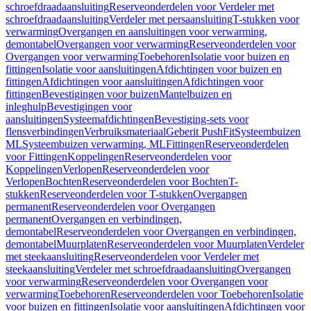
schroefdraadaansluiting
Reserveonderdelen voor Verdeler met
schroefdraadaansluiting
Verdeler met persaansluiting
T-stukken voor
verwarming
Overgangen en aansluitingen voor verwarming,
demontabel
Overgangen voor verwarming
Reserveonderdelen voor
Overgangen voor verwarming
Toebehoren
Isolatie voor buizen en
fittingen
Isolatie voor aansluitingen
Afdichtingen voor buizen en
fittingen
Afdichtingen voor aansluitingen
Afdichtingen voor
fittingen
Bevestigingen voor buizen
Mantelbuizen en
inleghulp
Bevestigingen voor
aansluitingen
Systeemafdichtingen
Bevestiging-sets voor
flensverbindingen
Verbruiksmateriaal
Geberit PushFit
Systeembuizen
ML
Systeembuizen verwarming, ML
Fittingen
Reserveonderdelen
voor Fittingen
Koppelingen
Reserveonderdelen voor
Koppelingen
Verlopen
Reserveonderdelen voor
Verlopen
Bochten
Reserveonderdelen voor Bochten
T-
stukken
Reserveonderdelen voor T-stukken
Overgangen
permanent
Reserveonderdelen voor Overgangen
permanent
Overgangen en verbindingen,
demontabel
Reserveonderdelen voor Overgangen en verbindingen,
demontabel
Muurplaten
Reserveonderdelen voor Muurplaten
Verdeler
met steekaansluiting
Reserveonderdelen voor Verdeler met
steekaansluiting
Verdeler met schroefdraadaansluiting
Overgangen
voor verwarming
Reserveonderdelen voor Overgangen voor
verwarming
Toebehoren
Reserveonderdelen voor Toebehoren
Isolatie
voor buizen en fittingen
Isolatie voor aansluitingen
Afdichtingen voor