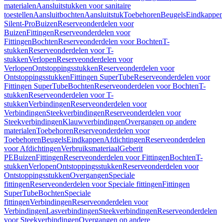
materialen
Aansluitstukken voor sanitaire
toestellen
Aansluitbochten
Aansluitstuk
Toebehoren
Beugels
Eindkappe
Silent-Pro
Buizen
Reserveonderdelen voor
Buizen
Fittingen
Reserveonderdelen voor
Fittingen
Bochten
Reserveonderdelen voor Bochten
T-
stukken
Reserveonderdelen voor T-
stukken
Verlopen
Reserveonderdelen voor
Verlopen
Ontstoppingsstukken
Reserveonderdelen voor
Ontstoppingsstukken
Fittingen SuperTube
Reserveonderdelen voor
Fittingen SuperTube
Bochten
Reserveonderdelen voor Bochten
T-
stukken
Reserveonderdelen voor T-
stukken
Verbindingen
Reserveonderdelen voor
Verbindingen
Steekverbindingen
Reserveonderdelen voor
Steekverbindingen
Klauwverbindingen
Overgangen op andere
materialen
Toebehoren
Reserveonderdelen voor
Toebehoren
Beugels
Eindkappen
Afdichtingen
Reserveonderdelen
voor Afdichtingen
Verbruiksmateriaal
Geberit
PE
Buizen
Fittingen
Reserveonderdelen voor Fittingen
Bochten
T-
stukken
Verlopen
Ontstoppingsstukken
Reserveonderdelen voor
Ontstoppingsstukken
Overgangen
Speciale
fittingen
Reserveonderdelen voor Speciale fittingen
Fittingen
SuperTube
Bochten
Speciale
fittingen
Verbindingen
Reserveonderdelen voor
Verbindingen
Lasverbindingen
Steekverbindingen
Reserveonderdelen
voor Steekverbindingen
Overgangen op andere