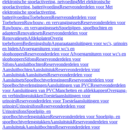
elektronische spoelactivering, netvoeding
Met elektronische
spoelactivering, batterijvoeding
Reserveonderdelen voor Met
elektronische spoelactivering,
batterijvoeding
Toebehoren
Reserveonderdelen voor
Toebehoren
Ruwbouw- en vervangingssets
Reserveonderdelen voor
Ruwbouw- en vervangingssets
Spoelpijpen, spoelbochten en
adapters
Renovatiesets
Reserveonderdelen voor
Renovatiesets
Afdekplaten
Overig
toebehoren
Bedieningshulp
Apparaataansluitingen voor wc's, urinoirs
en bidets
Afvoergarnituren voor wc's en
slophoppers
Reserveonderdelen voor Afvoergarnituren voor wc's en
slophoppers
Sifons
Reserveonderdelen voor
Sifons
Aansluitbochten
Reserveonderdelen voor
Aansluitbochten
Aansluitstuk
Reserveonderdelen voor
Aansluitstuk
Aansluitsets
Reserveonderdelen voor
Aansluitsets
Spoelbochtverlengingen
Reserveonderdelen voor
Spoelbochtverlengingen
Aansluitingen van PVC
Reserveonderdelen
voor Aansluitingen van PVC
Manchetten en afdekkappen
Overgang-
en verbindingsstukken
Toestelaansluitingen voor
urinoirs
Reserveonderdelen voor Toestelaansluitingen voor
urinoirs
Urinoirsifons
Reserveonderdelen voor
Urinoirsifons
Spoelpijp- en
spoelbochtverlengstukken
Reserveonderdelen voor Spoelpijp- en
spoelbochtverlengstukken
Aansluitstuk
Reserveonderdelen voor
Aansluitstuk
Aansluitbochten
Reserveonderdelen voor