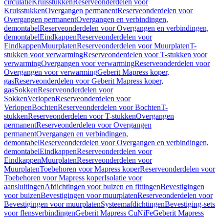
circulatie
Kruisstukken
Reserveonderdelen voor
Kruisstukken
Overgangen permanent
Reserveonderdelen voor
Overgangen permanent
Overgangen en verbindingen,
demontabel
Reserveonderdelen voor Overgangen en verbindingen,
demontabel
Eindkappen
Reserveonderdelen voor
Eindkappen
Muurplaten
Reserveonderdelen voor Muurplaten
T-
stukken voor verwarming
Reserveonderdelen voor T-stukken voor
verwarming
Overgangen voor verwarming
Reserveonderdelen voor
Overgangen voor verwarming
Geberit Mapress koper,
gas
Reserveonderdelen voor Geberit Mapress koper,
gas
Sokken
Reserveonderdelen voor
Sokken
Verlopen
Reserveonderdelen voor
Verlopen
Bochten
Reserveonderdelen voor Bochten
T-
stukken
Reserveonderdelen voor T-stukken
Overgangen
permanent
Reserveonderdelen voor Overgangen
permanent
Overgangen en verbindingen,
demontabel
Reserveonderdelen voor Overgangen en verbindingen,
demontabel
Eindkappen
Reserveonderdelen voor
Eindkappen
Muurplaten
Reserveonderdelen voor
Muurplaten
Toebehoren voor Mapress koper
Reserveonderdelen voor
Toebehoren voor Mapress koper
Isolatie voor
aansluitingen
Afdichtingen voor buizen en fittingen
Bevestigingen
voor buizen
Bevestigingen voor muurplaten
Reserveonderdelen voor
Bevestigingen voor muurplaten
Systeemafdichtingen
Bevestiging-sets
voor flensverbindingen
Geberit Mapress CuNiFe
Geberit Mapress