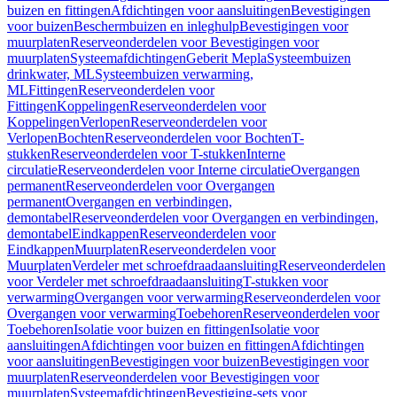
buizen en fittingen
Afdichtingen voor aansluitingen
Bevestigingen
voor buizen
Beschermbuizen en inleghulp
Bevestigingen voor
muurplaten
Reserveonderdelen voor Bevestigingen voor
muurplaten
Systeemafdichtingen
Geberit Mepla
Systeembuizen
drinkwater, ML
Systeembuizen verwarming,
ML
Fittingen
Reserveonderdelen voor
Fittingen
Koppelingen
Reserveonderdelen voor
Koppelingen
Verlopen
Reserveonderdelen voor
Verlopen
Bochten
Reserveonderdelen voor Bochten
T-
stukken
Reserveonderdelen voor T-stukken
Interne
circulatie
Reserveonderdelen voor Interne circulatie
Overgangen
permanent
Reserveonderdelen voor Overgangen
permanent
Overgangen en verbindingen,
demontabel
Reserveonderdelen voor Overgangen en verbindingen,
demontabel
Eindkappen
Reserveonderdelen voor
Eindkappen
Muurplaten
Reserveonderdelen voor
Muurplaten
Verdeler met schroefdraadaansluiting
Reserveonderdelen
voor Verdeler met schroefdraadaansluiting
T-stukken voor
verwarming
Overgangen voor verwarming
Reserveonderdelen voor
Overgangen voor verwarming
Toebehoren
Reserveonderdelen voor
Toebehoren
Isolatie voor buizen en fittingen
Isolatie voor
aansluitingen
Afdichtingen voor buizen en fittingen
Afdichtingen
voor aansluitingen
Bevestigingen voor buizen
Bevestigingen voor
muurplaten
Reserveonderdelen voor Bevestigingen voor
muurplaten
Systeemafdichtingen
Bevestiging-sets voor