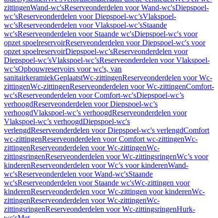
zittingen
Wand-wc's
Reserveonderdelen voor Wand-wc's
Diepspoel-
wc’s
Reserveonderdelen voor Diepspoel-wc’s
Vlakspoel-
wc’s
Reserveonderdelen voor Vlakspoel-wc’s
Staande
wc's
Reserveonderdelen voor Staande wc's
Diepspoel-wc's voor
opzet spoelreservoir
Reserveonderdelen voor Diepspoel-wc's voor
opzet spoelreservoir
Diepspoel-wc’s
Reserveonderdelen voor
Diepspoel-wc’s
Vlakspoel-wc’s
Reserveonderdelen voor Vlakspoel-
wc’s
Opbouwreservoirs voor wc's, van
sanitairkeramiek
Geplaatst
Wc-zittingen
Reserveonderdelen voor Wc-
zittingen
Wc-zittingen
Reserveonderdelen voor Wc-zittingen
Comfort-
wc's
Reserveonderdelen voor Comfort-wc's
Diepspoel-wc’s
verhoogd
Reserveonderdelen voor Diepspoel-wc’s
verhoogd
Vlakspoel-wc’s verhoogd
Reserveonderdelen voor
Vlakspoel-wc’s verhoogd
Diepspoel-wc's
verlengd
Reserveonderdelen voor Diepspoel-wc's verlengd
Comfort
wc-zittingen
Reserveonderdelen voor Comfort wc-zittingen
Wc-
zittingen
Reserveonderdelen voor Wc-zittingen
Wc-
zittingsringen
Reserveonderdelen voor Wc-zittingsringen
Wc’s voor
kinderen
Reserveonderdelen voor Wc’s voor kinderen
Wand-
wc's
Reserveonderdelen voor Wand-wc's
Staande
wc's
Reserveonderdelen voor Staande wc's
Wc-zittingen voor
kinderen
Reserveonderdelen voor Wc-zittingen voor kinderen
Wc-
zittingen
Reserveonderdelen voor Wc-zittingen
Wc-
zittingsringen
Reserveonderdelen voor Wc-zittingsringen
Hurk-
wc's
Met