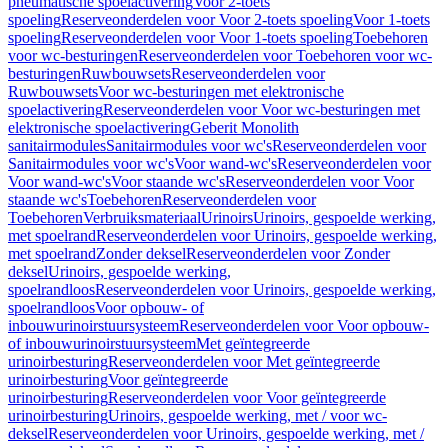
pneumatische spoelactivering
Voor 2-toets
spoeling
Reserveonderdelen voor Voor 2-toets spoeling
Voor 1-toets
spoeling
Reserveonderdelen voor Voor 1-toets spoeling
Toebehoren
voor wc-besturingen
Reserveonderdelen voor Toebehoren voor wc-
besturingen
Ruwbouwsets
Reserveonderdelen voor
Ruwbouwsets
Voor wc-besturingen met elektronische
spoelactivering
Reserveonderdelen voor Voor wc-besturingen met
elektronische spoelactivering
Geberit Monolith
sanitairmodules
Sanitairmodules voor wc's
Reserveonderdelen voor
Sanitairmodules voor wc's
Voor wand-wc's
Reserveonderdelen voor
Voor wand-wc's
Voor staande wc's
Reserveonderdelen voor Voor
staande wc's
Toebehoren
Reserveonderdelen voor
Toebehoren
Verbruiksmateriaal
Urinoirs
Urinoirs, gespoelde werking,
met spoelrand
Reserveonderdelen voor Urinoirs, gespoelde werking,
met spoelrand
Zonder deksel
Reserveonderdelen voor Zonder
deksel
Urinoirs, gespoelde werking,
spoelrandloos
Reserveonderdelen voor Urinoirs, gespoelde werking,
spoelrandloos
Voor opbouw- of
inbouwurinoirstuursysteem
Reserveonderdelen voor Voor opbouw-
of inbouwurinoirstuursysteem
Met geïntegreerde
urinoirbesturing
Reserveonderdelen voor Met geïntegreerde
urinoirbesturing
Voor geïntegreerde
urinoirbesturing
Reserveonderdelen voor Voor geïntegreerde
urinoirbesturing
Urinoirs, gespoelde werking, met / voor wc-
deksel
Reserveonderdelen voor Urinoirs, gespoelde werking, met /