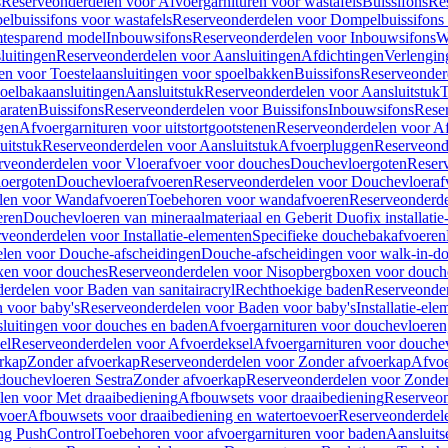
s
Reserveonderdelen voor Afvoergarnituren voor wastafels
Buissifons
Re
lbuissifons voor wastafels
Reserveonderdelen voor Dompelbuissifons 
mtesparend model
Inbouwsifons
Reserveonderdelen voor Inbouwsifons
W
luitingen
Reserveonderdelen voor Aansluitingen
Afdichtingen
Verlengin
n voor Toestelaansluitingen voor spoelbakken
Buissifons
Reserveonder
oelbakaansluitingen
Aansluitstuk
Reserveonderdelen voor Aansluitstuk
T
araten
Buissifons
Reserveonderdelen voor Buissifons
Inbouwsifons
Rese
gen
Afvoergarnituren voor uitstortgootstenen
Reserveonderdelen voor Afv
uitstuk
Reserveonderdelen voor Aansluitstuk
Afvoerpluggen
Reserveond
rveonderdelen voor Vloerafvoer voor douches
Douchevloergoten
Reser
loergoten
Douchevloerafvoeren
Reserveonderdelen voor Douchevloeraf
len voor Wandafvoeren
Toebehoren voor wandafvoeren
Reserveonderde
eren
Douchevloeren van mineraalmateriaal en Geberit Duofix installatie
veonderdelen voor Installatie-elementen
Specifieke douchebakafvoeren
len voor Douche-afscheidingen
Douche-afscheidingen voor walk-in-d
xen voor douches
Reserveonderdelen voor Nisopbergboxen voor douch
erdelen voor Baden van sanitairacryl
Rechthoekige baden
Reserveonder
 voor baby's
Reserveonderdelen voor Baden voor baby's
Installatie-el
luitingen voor douches en baden
Afvoergarnituren voor douchevloeren
el
Reserveonderdelen voor Afvoerdeksel
Afvoergarnituren voor douche
rkap
Zonder afvoerkap
Reserveonderdelen voor Zonder afvoerkap
Afvoe
douchevloeren Sestra
Zonder afvoerkap
Reserveonderdelen voor Zonder
len voor Met draaibediening
Afbouwsets voor draaibediening
Reserveon
voer
Afbouwsets voor draaibediening en watertoevoer
Reserveonderdele
ng PushControl
Toebehoren voor afvoergarnituren voor baden
Aansluits