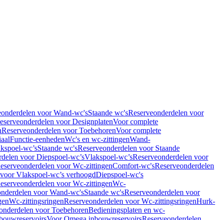
eonderdelen voor Wand-wc's
Staande wc's
Reserveonderdelen voor
eserveonderdelen voor Designplaten
Voor complete
n
Reserveonderdelen voor Toebehoren
Voor complete
iaal
Functie-eenheden
Wc's en wc-zittingen
Wand-
kspoel-wc’s
Staande wc's
Reserveonderdelen voor Staande
delen voor Diepspoel-wc’s
Vlakspoel-wc’s
Reserveonderdelen voor
eserveonderdelen voor Wc-zittingen
Comfort-wc's
Reserveonderdelen
 voor Vlakspoel-wc’s verhoogd
Diepspoel-wc's
eserveonderdelen voor Wc-zittingen
Wc-
nderdelen voor Wand-wc's
Staande wc's
Reserveonderdelen voor
gen
Wc-zittingsringen
Reserveonderdelen voor Wc-zittingsringen
Hurk-
onderdelen voor Toebehoren
Bedieningsplaten en wc-
bouwreservoirs
Voor Omega inbouwreservoirs
Reserveonderdelen