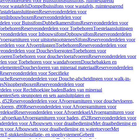
serveonderdelen voor Buissifons
Buissifons, ruimtesparend
voor wastafels
Dompelbuissifons voor wastafels, ruimtesparend
astafelaansluitingen
Reserveonderdelen voor
gen
Inbouwboxen
Reserveonderdelen voor
delen voor Buissifons
Dubbelkamersifons
Reserveonderdelen voor
oebehoren
Reserveonderdelen voor Toebehoren
Toestelaansluitingen
rveonderdelen voor Inbouwsifons
Opbouwsifons
Reserveonderdelen
oergarnituren voor uitstortgootstenen
Sifons
Reserveonderdelen voor
erdelen voor Afvoerpluggen
Toebehoren
Reserveonderdelen voor
veonderdelen voor Douchevloergoten
Toebehoren voor
voeren
Toebehoren voor douchevloerafvoeren
Reserveonderdelen voor
len voor Toebehoren voor wandafvoeren
Douchebakken en
-elementen
Douchevloeren van mineraal materiaal
Reserveonderdelen
Reserveonderdelen voor Specifieke
ouche
Reserveonderdelen voor Douche-afscheidingen voor walk-in-
es
Nisopbergboxen
Reserveonderdelen voor
delen voor Rechthoekige baden
Baden van mineraal
ementen
Sets steunpoten en sets aansluitplaten en
, d52
Reserveonderdelen voor Afvoergarnituren voor douchevloeren,
vloeren, d90
Reserveonderdelen voor Afvoergarnituren voor
rdeksel
Reserveonderdelen voor Afvoerdeksel
Afvoergarnituren voor
 afvoerkap
Afvoergarnituren voor baden, d52
Reserveonderdelen voor
derdelen voor Afbouwsets voor draaibediening
Met draaibediening en
n voor Afbouwsets voor draaibediening en watertoevoer
Met
ets
T-stukken
Installatie- en spoelsystemen
Geberit