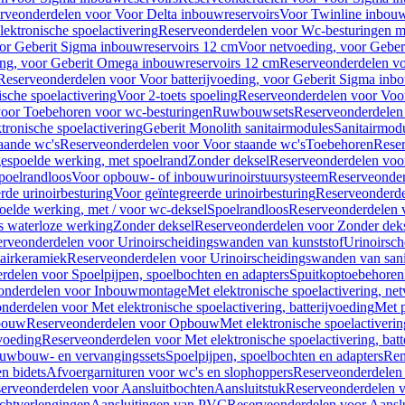
rveonderdelen voor Voor Delta inbouwreservoirs
Voor Twinline inbouw
ektronische spoelactivering
Reserveonderdelen voor Wc-besturingen met
or Geberit Sigma inbouwreservoirs 12 cm
Voor netvoeding, voor Geber
ng, voor Geberit Omega inbouwreservoirs 12 cm
Reserveonderdelen vo
Reserveonderdelen voor Voor batterijvoeding, voor Geberit Sigma inb
sche spoelactivering
Voor 2-toets spoeling
Reserveonderdelen voor Voor
oor Toebehoren voor wc-besturingen
Ruwbouwsets
Reserveonderdele
ronische spoelactivering
Geberit Monolith sanitairmodules
Sanitairmod
aande wc's
Reserveonderdelen voor Voor staande wc's
Toebehoren
Rese
gespoelde werking, met spoelrand
Zonder deksel
Reserveonderdelen voo
poelrandloos
Voor opbouw- of inbouwurinoirstuursysteem
Reserveonder
de urinoirbesturing
Voor geïntegreerde urinoirbesturing
Reserveonderdel
oelde werking, met / voor wc-deksel
Spoelrandloos
Reserveonderdelen 
s waterloze werking
Zonder deksel
Reserveonderdelen voor Zonder dek
rveonderdelen voor Urinoirscheidingswanden van kunststof
Urinoirsc
airkeramiek
Reserveonderdelen voor Urinoirscheidingswanden van sani
rdelen voor Spoelpijpen, spoelbochten en adapters
Spuitkoptoebehoren
onderdelen voor Inbouwmontage
Met elektronische spoelactivering, ne
nderdelen voor Met elektronische spoelactivering, batterijvoeding
Met p
bouw
Reserveonderdelen voor Opbouw
Met elektronische spoelactiveri
jvoeding
Reserveonderdelen voor Met elektronische spoelactivering, batt
uwbouw- en vervangingssets
Spoelpijpen, spoelbochten en adapters
Ren
en bidets
Afvoergarnituren voor wc's en slophoppers
Reserveonderdelen 
erveonderdelen voor Aansluitbochten
Aansluitstuk
Reserveonderdelen v
chtverlengingen
Aansluitingen van PVC
Reserveonderdelen voor Aansl