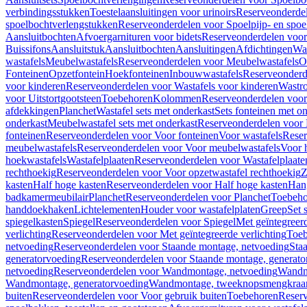
verbindingsstukken
Toestelaansluitingen voor urinoirs
Reserveonderdel
spoelbochtverlengstukken
Reserveonderdelen voor Spoelpijp- en spoe
Aansluitbochten
Afvoergarnituren voor bidets
Reserveonderdelen voor 
Buissifons
Aansluitstuk
Aansluitbochten
Aansluitingen
Afdichtingen
Was
wastafels
Meubelwastafels
Reserveonderdelen voor Meubelwastafels
O
Fonteinen
Opzetfontein
Hoekfonteinen
Inbouwwastafels
Reserveonderd
voor kinderen
Reserveonderdelen voor Wastafels voor kinderen
Wastr
voor Uitstortgootsteen
Toebehoren
Kolommen
Reserveonderdelen vo
afdekkingen
Planchet
Wastafel sets met onderkast
Sets fonteinen met o
onderkast
Meubelwastafel sets met onderkast
Reserveonderdelen voor 
fonteinen
Reserveonderdelen voor Voor fonteinen
Voor wastafels
Reser
meubelwastafels
Reserveonderdelen voor Voor meubelwastafels
Voor 
hoekwastafels
Wastafelplaaten
Reserveonderdelen voor Wastafelplaate
rechthoekig
Reserveonderdelen voor Voor opzetwastafel rechthoekig
Z
kasten
Half hoge kasten
Reserveonderdelen voor Half hoge kasten
Han
badkamermeubilair
Planchet
Reserveonderdelen voor Planchet
Toebeho
handdoekhaken
Lichtelementen
Houder voor wastafelplaten
Greep
Set 
spiegelkasten
Spiegel
Reserveonderdelen voor Spiegel
Met geïntegreerd
verlichting
Reserveonderdelen voor Met geïntegreerde verlichting
Toeb
netvoeding
Reserveonderdelen voor Staande montage, netvoeding
Sta
generatorvoeding
Reserveonderdelen voor Staande montage, generato
netvoeding
Reserveonderdelen voor Wandmontage, netvoeding
Wandmo
Wandmontage, generatorvoeding
Wandmontage, tweeknopsmengkraa
buiten
Reserveonderdelen voor Voor gebruik buiten
Toebehoren
Reser