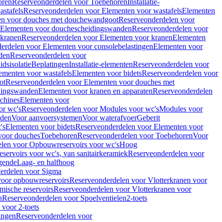
oren
Reserveonderdelen voor Toebehoren
Installatie-
stafels
Reserveonderdelen voor Elementen voor wastafels
Elementen
en voor douches met douchewandgoot
Reserveonderdelen voor
Elementen voor douchescheidingswanden
Reserveonderdelen voor
 kranen
Reserveonderdelen voor Elementen voor kranen
Elementen
erdelen voor Elementen voor consolebelastingen
Elementen voor
den
Reserveonderdelen voor
dsisolatie
Beplatingen
Installatie-elementen
Reserveonderdelen voor
ementen voor wastafels
Elementen voor bidets
Reserveonderdelen voor
ot
Reserveonderdelen voor Elementen voor douches met
dingswanden
Elementen voor kranen en apparaten
Reserveonderdelen
chines
Elementen voor
or wc's
Reserveonderdelen voor Modules voor wc's
Modules voor
nden
Voor aanvoersystemen
Voor waterafvoer
Geberit
's
Elementen voor bidets
Reserveonderdelen voor Elementen voor
voor douches
Toebehoren
Reserveonderdelen voor Toebehoren
Voor
len voor Opbouwreservoirs voor wc's
Hoog
ervoirs voor wc's, van sanitairkeramiek
Reserveonderdelen voor
gende
Laag- en halfhoog
erdelen voor Sigma
voor opbouwreservoirs
Reserveonderdelen voor Vlotterkranen voor
mische reservoirs
Reserveonderdelen voor Vlotterkranen voor
n
Reserveonderdelen voor Spoelventielen
2-toets
voor 2-toets
tingen
Reserveonderdelen voor