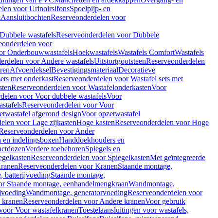
len voor Urinoirsifons
Spoelpijp- en
k
Aansluitbochten
Reserveonderdelen voor
Dubbele wastafels
Reserveonderdelen voor Dubbele
eonderdelen voor
or Onderbouwwastafels
Hoekwastafels
Wastafels Comfort
Wastafels
erdelen voor Andere wastafels
Uitstortgootsteen
Reserveonderdelen
ren
Afvoerdeksel
Bevestigingsmateriaal
Decoratieve
sets met onderkast
Reserveonderdelen voor Wastafel sets met
sten
Reserveonderdelen voor Wastafelonderkasten
Voor
delen voor Voor dubbele wastafels
Voor
stafels
Reserveonderdelen voor Voor
twastafel afgerond design
Voor opzetwastafel
elen voor Lage zijkasten
Hoge kasten
Reserveonderdelen voor Hoge
Reserveonderdelen voor Ander
n en indelingsboxen
Handdoekhouders en
actdozen
Verdere toebehoren
Spiegels en
egelkasten
Reserveonderdelen voor Spiegelkasten
Met geïntegreerde
ranen
Reserveonderdelen voor Kranen
Staande montage,
 batterijvoeding
Staande montage,
or Staande montage, eenhandelmengkraan
Wandmontage,
jvoeding
Wandmontage, generatorvoeding
Reserveonderdelen voor
 kranen
Reserveonderdelen voor Andere kranen
Voor gebruik
voor Voor wastafelkranen
Toestelaansluitingen voor wastafels,