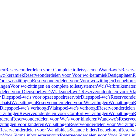
men
Reserveonderdelen voor Complete toiletsystemen
Wand-wc's
Reserv
wc-keramiek
Reserveonderdelen voor Voor wc-keramiek
Designplaten
R
oor wc-zittingen
Reserveonderdelen voor Voor wc-zittingen
Toebehore
ingen
Voor wc-zittingen en complete toiletsystemen
Wc's
Verbruiksmater
delen voor Diepspoel-wc’s
Vlakspoel-wc’s
Reserveonderdelen voor Vla
 Diepspoel-wc's voor opzet spoelreservoir
Diepspoel-wc’s
Reserveonder
laatst
Wc-zittingen
Reserveonderdelen voor Wc-zittingen
Wc-zittingen
R
 Diepspoel-wc’s verhoogd
Vlakspoel-wc’s verhoogd
Reserveonderdelen
-zittingen
Reserveonderdelen voor Comfort wc-zittingen
Wc-zittingen
R
nderen
Reserveonderdelen voor Wc’s voor kinderen
Wand-wc's
Reserveo
ittingen voor kinderen
Wc-zittingen
Reserveonderdelen voor Wc-zittin
Reserveonderdelen voor Wandbidets
Staande bidets
Toebehoren
Reserve
en
Voor Sigma inbouwreservoirs
Reserveonderdelen voor Voor Sigma in