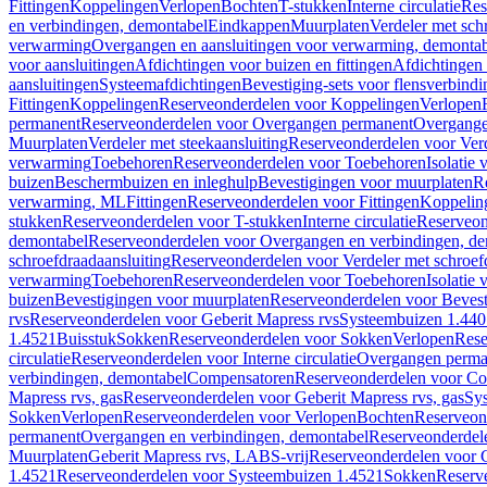
Fittingen
Koppelingen
Verlopen
Bochten
T-stukken
Interne circulatie
Res
en verbindingen, demontabel
Eindkappen
Muurplaten
Verdeler met sch
verwarming
Overgangen en aansluitingen voor verwarming, demonta
voor aansluitingen
Afdichtingen voor buizen en fittingen
Afdichtingen 
aansluitingen
Systeemafdichtingen
Bevestiging-sets voor flensverbind
Fittingen
Koppelingen
Reserveonderdelen voor Koppelingen
Verlopen
permanent
Reserveonderdelen voor Overgangen permanent
Overgange
Muurplaten
Verdeler met steekaansluiting
Reserveonderdelen voor Verd
verwarming
Toebehoren
Reserveonderdelen voor Toebehoren
Isolatie 
buizen
Beschermbuizen en inleghulp
Bevestigingen voor muurplaten
R
verwarming, ML
Fittingen
Reserveonderdelen voor Fittingen
Koppelin
stukken
Reserveonderdelen voor T-stukken
Interne circulatie
Reserveond
demontabel
Reserveonderdelen voor Overgangen en verbindingen, d
schroefdraadaansluiting
Reserveonderdelen voor Verdeler met schroef
verwarming
Toebehoren
Reserveonderdelen voor Toebehoren
Isolatie 
buizen
Bevestigingen voor muurplaten
Reserveonderdelen voor Bevest
rvs
Reserveonderdelen voor Geberit Mapress rvs
Systeembuizen 1.440
1.4521
Buisstuk
Sokken
Reserveonderdelen voor Sokken
Verlopen
Rese
circulatie
Reserveonderdelen voor Interne circulatie
Overgangen perma
verbindingen, demontabel
Compensatoren
Reserveonderdelen voor C
Mapress rvs, gas
Reserveonderdelen voor Geberit Mapress rvs, gas
Sy
Sokken
Verlopen
Reserveonderdelen voor Verlopen
Bochten
Reserveon
permanent
Overgangen en verbindingen, demontabel
Reserveonderdel
Muurplaten
Geberit Mapress rvs, LABS-vrij
Reserveonderdelen voor G
1.4521
Reserveonderdelen voor Systeembuizen 1.4521
Sokken
Reserv