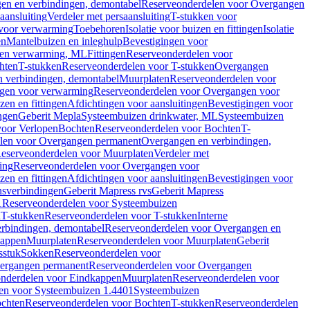
en en verbindingen, demontabel
Reserveonderdelen voor Overgangen
aansluiting
Verdeler met persaansluiting
T-stukken voor
voor verwarming
Toebehoren
Isolatie voor buizen en fittingen
Isolatie
en
Mantelbuizen en inleghulp
Bevestigingen voor
zen verwarming, ML
Fittingen
Reserveonderdelen voor
hten
T-stukken
Reserveonderdelen voor T-stukken
Overgangen
 verbindingen, demontabel
Muurplaten
Reserveonderdelen voor
gen voor verwarming
Reserveonderdelen voor Overgangen voor
zen en fittingen
Afdichtingen voor aansluitingen
Bevestigingen voor
ngen
Geberit Mepla
Systeembuizen drinkwater, ML
Systeembuizen
voor Verlopen
Bochten
Reserveonderdelen voor Bochten
T-
len voor Overgangen permanent
Overgangen en verbindingen,
eserveonderdelen voor Muurplaten
Verdeler met
ing
Reserveonderdelen voor Overgangen voor
zen en fittingen
Afdichtingen voor aansluitingen
Bevestigingen voor
ensverbindingen
Geberit Mapress rvs
Geberit Mapress
1
Reserveonderdelen voor Systeembuizen
n
T-stukken
Reserveonderdelen voor T-stukken
Interne
rbindingen, demontabel
Reserveonderdelen voor Overgangen en
kappen
Muurplaten
Reserveonderdelen voor Muurplaten
Geberit
sstuk
Sokken
Reserveonderdelen voor
ergangen permanent
Reserveonderdelen voor Overgangen
nderdelen voor Eindkappen
Muurplaten
Reserveonderdelen voor
en voor Systeembuizen 1.4401
Systeembuizen
chten
Reserveonderdelen voor Bochten
T-stukken
Reserveonderdelen