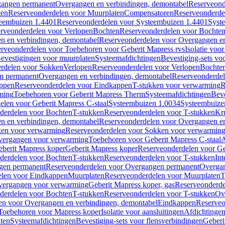
gangen permanent
Overgangen en verbindingen, demontabel
Reserveond
ten
Reserveonderdelen voor Muurplaten
Compensatoren
Reserveonderde
eembuizen 1.4401
Reserveonderdelen voor Systeembuizen 1.4401
Syst
rveonderdelen voor Verlopen
Bochten
Reserveonderdelen voor Bochte
n en verbindingen, demontabel
Reserveonderdelen voor Overgangen en
rveonderdelen voor Toebehoren voor Geberit Mapress rvs
Isolatie voor
evestigingen voor muurplaten
Systeemafdichtingen
Bevestiging-sets vo
rdelen voor Sokken
Verlopen
Reserveonderdelen voor Verlopen
Bochte
n permanent
Overgangen en verbindingen, demontabel
Reserveonderdel
ppen
Reserveonderdelen voor Eindkappen
T-stukken voor verwarming
R
ming
Toebehoren voor Geberit Mapress Therm
Systeemafdichtingen
Beve
elen voor Geberit Mapress C-staal
Systeembuizen 1.0034
Systeembuize
derdelen voor Bochten
T-stukken
Reserveonderdelen voor T-stukken
Kr
n en verbindingen, demontabel
Reserveonderdelen voor Overgangen en
en voor verwarming
Reserveonderdelen voor Sokken voor verwarmin
vergangen voor verwarming
Toebehoren voor Geberit Mapress C-staal
A
berit Mapress koper
Geberit Mapress koper
Reserveonderdelen voor Ge
derdelen voor Bochten
T-stukken
Reserveonderdelen voor T-stukken
Int
gen permanent
Reserveonderdelen voor Overgangen permanent
Overgan
elen voor Eindkappen
Muurplaten
Reserveonderdelen voor Muurplaten
T
vergangen voor verwarming
Geberit Mapress koper, gas
Reserveonderde
derdelen voor Bochten
T-stukken
Reserveonderdelen voor T-stukken
Ov
en voor Overgangen en verbindingen, demontabel
Eindkappen
Reserveo
Toebehoren voor Mapress koper
Isolatie voor aansluitingen
Afdichtingen
ten
Systeemafdichtingen
Bevestiging-sets voor flensverbindingen
Geberi