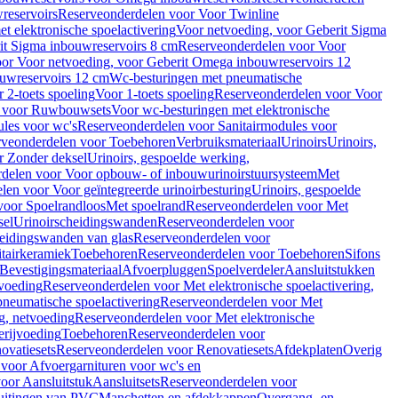
reservoirs
Reserveonderdelen voor Voor Twinline
 elektronische spoelactivering
Voor netvoeding, voor Geberit Sigma
it Sigma inbouwreservoirs 8 cm
Reserveonderdelen voor Voor
or Voor netvoeding, voor Geberit Omega inbouwreservoirs 12
ouwreservoirs 12 cm
Wc-besturingen met pneumatische
 2-toets spoeling
Voor 1-toets spoeling
Reserveonderdelen voor Voor
n voor Ruwbouwsets
Voor wc-besturingen met elektronische
ules voor wc's
Reserveonderdelen voor Sanitairmodules voor
rveonderdelen voor Toebehoren
Verbruiksmateriaal
Urinoirs
Urinoirs,
r Zonder deksel
Urinoirs, gespoelde werking,
delen voor Voor opbouw- of inbouwurinoirstuursysteem
Met
en voor Voor geïntegreerde urinoirbesturing
Urinoirs, gespoelde
voor Spoelrandloos
Met spoelrand
Reserveonderdelen voor Met
sel
Urinoirscheidingswanden
Reserveonderdelen voor
heidingswanden van glas
Reserveonderdelen voor
tairkeramiek
Toebehoren
Reserveonderdelen voor Toebehoren
Sifons
Bevestigingsmateriaal
Afvoerpluggen
Spoelverdeler
Aansluitstukken
tvoeding
Reserveonderdelen voor Met elektronische spoelactivering,
neumatische spoelactivering
Reserveonderdelen voor Met
ng, netvoeding
Reserveonderdelen voor Met elektronische
erijvoeding
Toebehoren
Reserveonderdelen voor
ovatiesets
Reserveonderdelen voor Renovatiesets
Afdekplaten
Overig
voor Afvoergarnituren voor wc's en
oor Aansluitstuk
Aansluitsets
Reserveonderdelen voor
uitingen van PVC
Manchetten en afdekkappen
Overgang- en