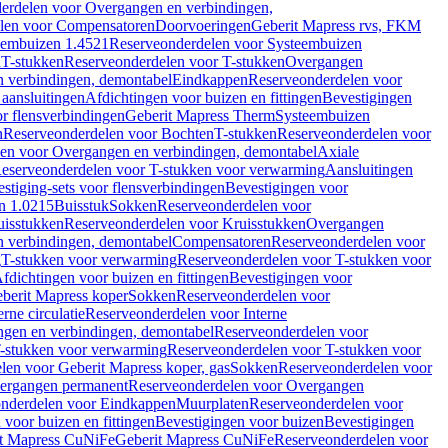
erdelen voor Overgangen en verbindingen,
len voor Compensatoren
Doorvoeringen
Geberit Mapress rvs, FKM
eembuizen 1.4521
Reserveonderdelen voor Systeembuizen
n
T-stukken
Reserveonderdelen voor T-stukken
Overgangen
 verbindingen, demontabel
Eindkappen
Reserveonderdelen voor
 aansluitingen
Afdichtingen voor buizen en fittingen
Bevestigingen
or flensverbindingen
Geberit Mapress Therm
Systeembuizen
n
Reserveonderdelen voor Bochten
T-stukken
Reserveonderdelen voor
en voor Overgangen en verbindingen, demontabel
Axiale
eserveonderdelen voor T-stukken voor verwarming
Aansluitingen
stiging-sets voor flensverbindingen
Bevestigingen voor
n 1.0215
Buisstuk
Sokken
Reserveonderdelen voor
uisstukken
Reserveonderdelen voor Kruisstukken
Overgangen
 verbindingen, demontabel
Compensatoren
Reserveonderdelen voor
g
T-stukken voor verwarming
Reserveonderdelen voor T-stukken voor
fdichtingen voor buizen en fittingen
Bevestigingen voor
berit Mapress koper
Sokken
Reserveonderdelen voor
erne circulatie
Reserveonderdelen voor Interne
gen en verbindingen, demontabel
Reserveonderdelen voor
-stukken voor verwarming
Reserveonderdelen voor T-stukken voor
len voor Geberit Mapress koper, gas
Sokken
Reserveonderdelen voor
ergangen permanent
Reserveonderdelen voor Overgangen
nderdelen voor Eindkappen
Muurplaten
Reserveonderdelen voor
 voor buizen en fittingen
Bevestigingen voor buizen
Bevestigingen
t Mapress CuNiFe
Geberit Mapress CuNiFe
Reserveonderdelen voor