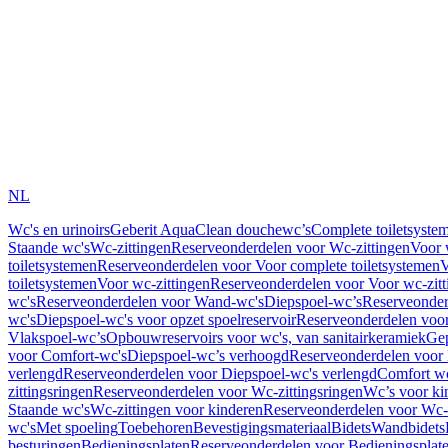
NL
Wc's en urinoirs
Geberit AquaClean douchewc’s
Complete toiletsyste
Staande wc's
Wc-zittingen
Reserveonderdelen voor Wc-zittingen
Voor 
toiletsystemen
Reserveonderdelen voor Voor complete toiletsystemen
V
toiletsystemen
Voor wc-zittingen
Reserveonderdelen voor Voor wc-zitt
wc's
Reserveonderdelen voor Wand-wc's
Diepspoel-wc’s
Reserveonder
wc's
Diepspoel-wc's voor opzet spoelreservoir
Reserveonderdelen voor
Vlakspoel-wc’s
Opbouwreservoirs voor wc's, van sanitairkeramiek
Gep
voor Comfort-wc's
Diepspoel-wc’s verhoogd
Reserveonderdelen voor
verlengd
Reserveonderdelen voor Diepspoel-wc's verlengd
Comfort wc
zittingsringen
Reserveonderdelen voor Wc-zittingsringen
Wc’s voor ki
Staande wc's
Wc-zittingen voor kinderen
Reserveonderdelen voor Wc-z
wc's
Met spoeling
Toebehoren
Bevestigingsmateriaal
Bidets
Wandbidets
besturingen
Bedieningsplaten
Reserveonderdelen voor Bedieningsplat