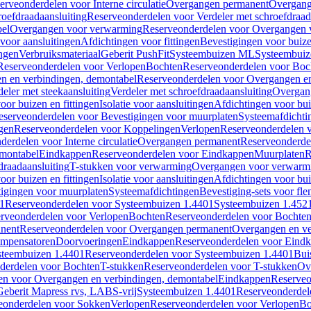
erveonderdelen voor Interne circulatie
Overgangen permanent
Overgang
roefdraadaansluiting
Reserveonderdelen voor Verdeler met schroefdraad
bel
Overgangen voor verwarming
Reserveonderdelen voor Overgangen 
voor aansluitingen
Afdichtingen voor fittingen
Bevestigingen voor buiz
ingen
Verbruiksmateriaal
Geberit PushFit
Systeembuizen ML
Systeembui
Reserveonderdelen voor Verlopen
Bochten
Reserveonderdelen voor Boc
n en verbindingen, demontabel
Reserveonderdelen voor Overgangen en
eler met steekaansluiting
Verdeler met schroefdraadaansluiting
Overgan
voor buizen en fittingen
Isolatie voor aansluitingen
Afdichtingen voor bui
eserveonderdelen voor Bevestigingen voor muurplaten
Systeemafdichti
gen
Reserveonderdelen voor Koppelingen
Verlopen
Reserveonderdelen 
erdelen voor Interne circulatie
Overgangen permanent
Reserveonderde
emontabel
Eindkappen
Reserveonderdelen voor Eindkappen
Muurplaten
R
draadaansluiting
T-stukken voor verwarming
Overgangen voor verwarm
voor buizen en fittingen
Isolatie voor aansluitingen
Afdichtingen voor bui
igingen voor muurplaten
Systeemafdichtingen
Bevestiging-sets voor fl
1
Reserveonderdelen voor Systeembuizen 1.4401
Systeembuizen 1.452
rveonderdelen voor Verlopen
Bochten
Reserveonderdelen voor Bochte
nent
Reserveonderdelen voor Overgangen permanent
Overgangen en ve
ompensatoren
Doorvoeringen
Eindkappen
Reserveonderdelen voor Eind
steembuizen 1.4401
Reserveonderdelen voor Systeembuizen 1.4401
Bui
derdelen voor Bochten
T-stukken
Reserveonderdelen voor T-stukken
Ov
en voor Overgangen en verbindingen, demontabel
Eindkappen
Reserveo
eberit Mapress rvs, LABS-vrij
Systeembuizen 1.4401
Reserveonderdel
eonderdelen voor Sokken
Verlopen
Reserveonderdelen voor Verlopen
Bo