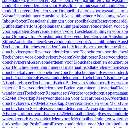
spoelbakken, toestellen en gootstenen
Afvoergarnituren voor wastafel
model
Reserveonderdelen voor Buissifons, ruimtesparend model
Dompe
model
Reserveonderdelen voor Dompelbuissifons voor wastafels, rui
Wastafelaansluitingen
Aansluitstuk
Aansluitbochten
Abdeckungen
Aans
Inbouwboxen
Toestelaansluitingen voor spoelbakken
Reserveonderdele
Dubbelkamersifons
Spoelbakaansluitingen
Reserveonderdelen voor Sp
voor apparaten
Reserveonderdelen voor Toestelaansluitingen voor app
voor Opbouwsifons
Aansluitingen
Reserveonderdelen voor Aansluitin
Sifons
Aansluitbochten
Reserveonderdelen voor Aansluitbochten
Aansl
Toebehoren
Douches en baden
Douche
Vloerafvoer voor douches
Rese
douchevloergoten
Reserveonderdelen voor Toebehoren voor douchev
Toebehoren voor douchevloerafvoeren
Wandafvoeren
Reserveonderde
douchevloeren
Reserveonderdelen voor Douchebakken en douchevlo
voor Douchevloeren van mineraal materiaal
Installatie-elementen
Reser
douchebakafvoeren
Toebehoren
Douche-afscheidingen
Reserveonderde
douche
Toebehoren
Reserveonderdelen voor Toebehoren
Nisopbergbo
Nisopbergboxen
Toebehoren
Baden
Baden van sanitairacryl
Reserveond
materiaal
Reserveonderdelen voor Baden van mineraal materiaal
Baden
wandankers
Toebehoren
Reparatiesets
Verdere toebehoren
Apparaataans
d52
Met afvoerkap
Reserveonderdelen voor Met afvoerkap
Afvoerdeks
douchevloeren, d90
Met afvoerkap
Reserveonderdelen voor Met afvoe
douchevloeren Sestra
Reserveonderdelen voor Afvoergarnituren voor 
Afvoergarnituren voor baden, d52
Met draaibediening
Reserveonderde
watertoevoer
Reserveonderdelen voor Met draaibediening en watertoe
drukbediening PushControl
Reserveonderdelen voor Met drukbedieni