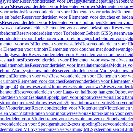
gsystemen
Reserveonderdelen voor Draagsystemen
Beplatingen
Toebeh
or wc's
Reserveonderdelen voor Elementen voor wc's
Elementen voor wa
voor urinoirs
Reserveonderdelen voor Elementen voor urinoirs
Element
es en baden
Reserveonderdelen voor Elementen voor douches en baden
s
Reserveonderdelen voor Elementen voor slophoppers
Elementen voor
 was- en afwasmachines
Elementen voor consolebelastingen
Reserveond
ebehoren
Reserveonderdelen voor Toebehoren
Geberit GIS
Systeemwan
eonderdelen voor Toebehoren voor prefabricages
Toebehoren voor gelui
ementen voor wc's
Elementen voor wastafels
Reserveonderdelen voor El
r Elementen voor urinoirs
Elementen voor douches met douchewandgo
heidingswanden
Reserveonderdelen voor Elementen voor douche-schei
wasmachines
Reserveonderdelen voor Elementen voor was- en afwasma
stallatiemodules
Reserveonderdelen voor Installatiemodules
Modules vo
behoren
Voor systeemwanden
Reserveonderdelen voor Voor systeemwa
menten
Elementen voor wc's
Reserveonderdelen voor Elementen voor wc
 urinoirs
Elementen voor douches
Reserveonderdelen voor Elementen 
tigingen
Opbouwreservoirs
Opbouwreservoirs voor wc's
Reserveonderde
 hangend
Reserveonderdelen voor Laag- en halfhoog hangend
Opbouwres
nderdelen voor Geplaatst
Spoelpijpen voor opbouwreservoirs
Hoog han
rstroombegrenzers
Inbouwreservoirs
Sigma inbouwreservoirs
Reserveond
len
Vlotterkranen
Reserveonderdelen voor Vlotterkranen
Vlotterkranen 
elen voor Vlotterkranen voor inbouwreservoirs
Vlotterkranen voor cera
onderdelen voor Vlotterkranen voor reservoirs universeel
Spoelventiele
rveonderdelen voor Spoelgarnituren
2-toets spoeling
Reserveonderdelen 
steembuizen ML
Systeembuizen verwarming ML
Systeembuizen SL
Fit