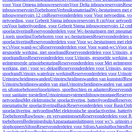
voor Voor Omega inbouwreservoirs
Voor Delta inbouwreservoirs
Rese
inbouwreservoirs
Toebehoren
Verbruiksmateriaal
Wc-besturingen met el
inbouwreservoirs 12 cm
Reserveonderdelen voor Voor netvoeding, vo
netvoeding, voor Geberit Sigma inbouwreservoirs 8 cm
Voor netvoedi
cm
Voor batterijvoeding, voor Geberit Sigma inbouwreservoirs 12 cm
spoelactivering
Reserveonderdelen voor Wc-besturingen met pneumati
1-toets spoeling
Toebehoren voor wc-besturingen
Reserveonderdelen v
spoelactivering
Reserveonderdelen voor Voor wc-besturingen met elekt
wc's
Voor wand-wc's
Reserveonderdelen voor Voor wand-wc's
Voor st
gespoelde werking, met spoelrand
Reserveonderdelen voor Urinoirs, 
spoelrandloos
Reserveonderdelen voor Urinoirs, gespoelde werking, s
geïntegreerde urinoirbesturing
Reserveonderdelen voor Met geïntegreer
werking, met / voor wc-deksel
Reserveonderdelen voor Urinoirs, gesp
spoelrand
Urinoirs waterloze werking
Reserveonderdelen voor Urinoir
Urinoirscheidingswanden
Urinoirscheidingswanden van kunststof
Rese
Urinoirscheidingswanden van glas
Urinoirscheidingswanden van sanit
en sifontoebehoren
Spoelpijpen, spoelbochten en adapters
Reserveonde
voor sanitaire toestellen
Urinoirstuursystemen
Inbouwmontage
Reserve
netvoeding
Met elektronische spoelactivering, batterijvoeding
Reserveo
pneumatische spoelactivering
Basic
Reserveonderdelen voor Basic
Op
spoelactivering, netvoeding
Met elektronische spoelactivering, batteri
Toebehoren
Ruwbouw- en vervangingssets
Reserveonderdelen voor R
toebehoren
Bedieningshulp
Apparaataansluitingen voor wc's, urinoirs 
slophoppers
Sifons
Reserveonderdelen voor Sifons
Aansluitbochten
Res
Aansluitsets
Spoelbochtverlengingen
Reserveonderdelen voor Spoelbo