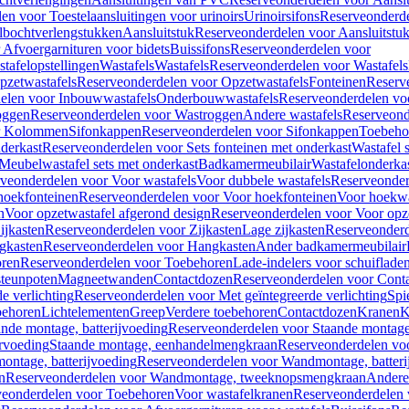
en voor Toestelaansluitingen voor urinoirs
Urinoirsifons
Reserveonderde
lbochtverlengstukken
Aansluitstuk
Reserveonderdelen voor Aansluitstu
Afvoergarnituren voor bidets
Buissifons
Reserveonderdelen voor
tafelopstellingen
Wastafels
Wastafels
Reserveonderdelen voor Wastafels
pzetwastafels
Reserveonderdelen voor Opzetwastafels
Fonteinen
Reserv
elen voor Inbouwwastafels
Onderbouwwastafels
Reserveonderdelen vo
oggen
Reserveonderdelen voor Wastroggen
Andere wastafels
Reserveond
or Kolommen
Sifonkappen
Reserveonderdelen voor Sifonkappen
Toebeho
nderkast
Reserveonderdelen voor Sets fonteinen met onderkast
Wastafel 
Meubelwastafel sets met onderkast
Badkamermeubilair
Wastafelonderka
veonderdelen voor Voor wastafels
Voor dubbele wastafels
Reserveonder
hoekfonteinen
Reserveonderdelen voor Voor hoekfonteinen
Voor hoekwa
n
Voor opzetwastafel afgerond design
Reserveonderdelen voor Voor opze
ijkasten
Reserveonderdelen voor Zijkasten
Lage zijkasten
Reserveonderd
gkasten
Reserveonderdelen voor Hangkasten
Ander badkamermeubilair
ren
Reserveonderdelen voor Toebehoren
Lade-indelers voor schuiflade
steunpoten
Magneetwanden
Contactdozen
Reserveonderdelen voor Cont
e verlichting
Reserveonderdelen voor Met geïntegreerde verlichting
Spi
ehoren
Lichtelementen
Greep
Verdere toebehoren
Contactdozen
Kranen
K
ande montage, batterijvoeding
Reserveonderdelen voor Staande montage,
rvoeding
Staande montage, eenhandelmengkraan
Reserveonderdelen vo
ntage, batterijvoeding
Reserveonderdelen voor Wandmontage, batteri
n
Reserveonderdelen voor Wandmontage, tweeknopsmengkraan
Andere
veonderdelen voor Toebehoren
Voor wastafelkranen
Reserveonderdelen 