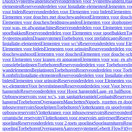
Duofix
Systeemwanden
Reserveonderdelen voor Systeemwanden
Draa
elementen
Reserveonderdelen voor Installatie-elementen
Elementen vo
voor bidets
Reserveonderdelen voor Elementen voor bidets
Elementen 
Elementen voor douches met douchewandgoot
Elementen voor douch
Elementen voor douchescheidingswanden
Elementen voor slophopper
voor was- en afwasmachines
Reserveonderdelen voor Elementen voor
spoelbakken
Reserveonderdelen voor Elementen voor spoelbakken
To
Systeemwanden
Draagsystemen
Toebehoren voor prefabricages
Reserv
Installatie-elementen
Elementen voor wc's
Reserveonderdelen voor El
Elementen voor bidets
Elementen voor urinoirs
Reserveonderdelen voo
douchewandgoot
Elementen voor douches
Elementen voor douche-sc
voor Elementen voor kranen en apparaten
Elementen voor was- en af
consolebelastingen
Toebehoren
Reserveonderdelen voor Toebehoren
In
wandelementen
Beplatingen
Toebehoren
Reserveonderdelen voor Toe
Kombifix
Installatie-elementen
Reserveonderdelen voor Installatie-ele
bidets
Elementen voor urinoirs
Reserveonderdelen voor Elementen voor
wc-elementen
Voor bevestigingen
Reserveonderdelen voor Voor beves
hangende
Reserveonderdelen voor Hoog hangende
Laag- en halfhoog
Opbouwreservoirs voor wc's, van sanitairkeramiek
Geplaatst
Reserveo
hangend
Toebehoren
Overgangen
Manchetten
Nippels, rozetten en doo
inbouwreservoirs
Spoelpijpen
Toebehoren
Vlotterkranen en spoelventie
opbouwreservoirs
Vlotterkranen voor inbouwreservoirs
Reserveonderd
ceramische reservoirs
Vlotterkranen voor reservoirs universeel
Reserve
spoeling
Reserveonderdelen voor 2-toets spoeling
Spoelgarnituren
Rese
spoeling
Toebehoren
Overgangen
Aanvoersystemen
Geberit FlowFit
Sy