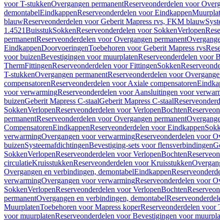
voor T-stukken
Overgangen permanent
Reserveonderdelen voor Over
demontabel
Eindkappen
Reserveonderdelen voor Eindkappen
Muurpla
blauw
Reserveonderdelen voor Geberit Mapress rvs, FKM blauw
Syst
1.4521
Buisstuk
Sokken
Reserveonderdelen voor Sokken
Verlopen
Rese
permanent
Reserveonderdelen voor Overgangen permanent
Overgange
Eindkappen
Doorvoeringen
Toebehoren voor Geberit Mapress rvs
Rese
voor buizen
Bevestigingen voor muurplaten
Reserveonderdelen voor B
Therm
Fittingen
Reserveonderdelen voor Fittingen
Sokken
Reserveonde
T-stukken
Overgangen permanent
Reserveonderdelen voor Overgange
compensatoren
Reserveonderdelen voor Axiale compensatoren
Eindka
voor verwarming
Reserveonderdelen voor Aansluitingen voor verwar
buizen
Geberit Mapress C-staal
Geberit Mapress C-staal
Reserveonderd
Sokken
Verlopen
Reserveonderdelen voor Verlopen
Bochten
Reserveon
permanent
Reserveonderdelen voor Overgangen permanent
Overgange
Compensatoren
Eindkappen
Reserveonderdelen voor Eindkappen
Sokk
verwarming
Overgangen voor verwarming
Reserveonderdelen voor O
buizen
Systeemafdichtingen
Bevestiging-sets voor flensverbindingen
Ge
Sokken
Verlopen
Reserveonderdelen voor Verlopen
Bochten
Reserveon
circulatie
Kruisstukken
Reserveonderdelen voor Kruisstukken
Overgan
Overgangen en verbindingen, demontabel
Eindkappen
Reserveonderd
verwarming
Overgangen voor verwarming
Reserveonderdelen voor O
Sokken
Verlopen
Reserveonderdelen voor Verlopen
Bochten
Reserveon
permanent
Overgangen en verbindingen, demontabel
Reserveonderdel
Muurplaten
Toebehoren voor Mapress koper
Reserveonderdelen voor 
voor muurplaten
Reserveonderdelen voor Bevestigingen voor muurpla