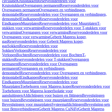
circulatie
Kruisstukken
Reserveonderdelen voor
Kruisstukken
Overgangen permanent
Reserveonderdelen voor
Overgangen permanent
Overgangen en verbindingen,
demontabel
Reserveonderdelen voor Overgangen en verbindingen,
demontabel
Eindkappen
Reserveonderdelen voor
Eindkappen
Muurplaten
Reserveonderdelen voor Muurplaten
T-
stukken voor verwarming
Reserveonderdelen voor T-stukken voor
verwarming
Overgangen voor verwarming
Reserveonderdelen voor
Overgangen voor verwarming
Geberit Mapress koper,
gas
Reserveonderdelen voor Geberit Mapress koper,
gas
Sokken
Reserveonderdelen voor
Sokken
Verlopen
Reserveonderdelen voor
Verlopen
Bochten
Reserveonderdelen voor Bochten
T-
stukken
Reserveonderdelen voor T-stukken
Overgangen
permanent
Reserveonderdelen voor Overgangen
permanent
Overgangen en verbindingen,
demontabel
Reserveonderdelen voor Overgangen en verbindingen,
demontabel
Eindkappen
Reserveonderdelen voor
Eindkappen
Muurplaten
Reserveonderdelen voor
Muurplaten
Toebehoren voor Mapress koper
Reserveonderdelen voor
Toebehoren voor Mapress koper
Isolatie voor
aansluitingen
Afdichtingen voor buizen en fittingen
Bevestigingen
voor buizen
Bevestigingen voor muurplaten
Reserveonderdelen voor
Bevestigingen voor muurplaten
Systeemafdichtingen
Bevestiging-sets
voor flensverbindingen
Geberit Mapress CuNiFe
Geberit Mapress