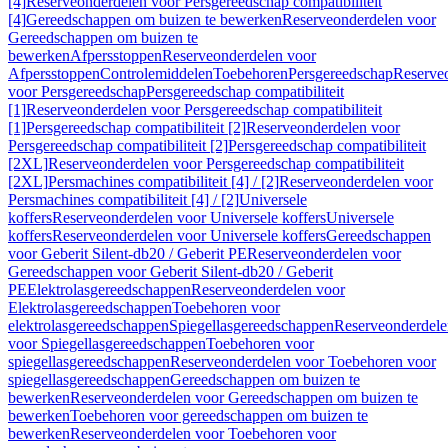
[4]
Reserveonderdelen voor Persgereedschap compatibiliteit
[4]
Gereedschappen om buizen te bewerken
Reserveonderdelen voor
Gereedschappen om buizen te
bewerken
Afpersstoppen
Reserveonderdelen voor
Afpersstoppen
Controlemiddelen
Toebehoren
Persgereedschap
Reserve
voor Persgereedschap
Persgereedschap compatibiliteit
[1]
Reserveonderdelen voor Persgereedschap compatibiliteit
[1]
Persgereedschap compatibiliteit [2]
Reserveonderdelen voor
Persgereedschap compatibiliteit [2]
Persgereedschap compatibiliteit
[2XL]
Reserveonderdelen voor Persgereedschap compatibiliteit
[2XL]
Persmachines compatibiliteit [4] / [2]
Reserveonderdelen voor
Persmachines compatibiliteit [4] / [2]
Universele
koffers
Reserveonderdelen voor Universele koffers
Universele
koffers
Reserveonderdelen voor Universele koffers
Gereedschappen
voor Geberit Silent-db20 / Geberit PE
Reserveonderdelen voor
Gereedschappen voor Geberit Silent-db20 / Geberit
PE
Elektrolasgereedschappen
Reserveonderdelen voor
Elektrolasgereedschappen
Toebehoren voor
elektrolasgereedschappen
Spiegellasgereedschappen
Reserveonderdele
voor Spiegellasgereedschappen
Toebehoren voor
spiegellasgereedschappen
Reserveonderdelen voor Toebehoren voor
spiegellasgereedschappen
Gereedschappen om buizen te
bewerken
Reserveonderdelen voor Gereedschappen om buizen te
bewerken
Toebehoren voor gereedschappen om buizen te
bewerken
Reserveonderdelen voor Toebehoren voor