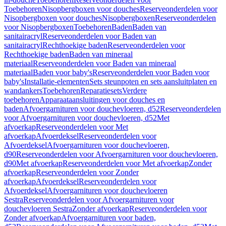
Toebehoren
Nisopbergboxen voor douches
Reserveonderdelen voor
Nisopbergboxen voor douches
Nisopbergboxen
Reserveonderdelen
voor Nisopbergboxen
Toebehoren
Baden
Baden van
sanitairacryl
Reserveonderdelen voor Baden van
sanitairacryl
Rechthoekige baden
Reserveonderdelen voor
Rechthoekige baden
Baden van mineraal
materiaal
Reserveonderdelen voor Baden van mineraal
materiaal
Baden voor baby's
Reserveonderdelen voor Baden voor
baby's
Installatie-elementen
Sets steunpoten en sets aansluitplaten en
wandankers
Toebehoren
Reparatiesets
Verdere
toebehoren
Apparaataansluitingen voor douches en
baden
Afvoergarnituren voor douchevloeren, d52
Reserveonderdelen
voor Afvoergarnituren voor douchevloeren, d52
Met
afvoerkap
Reserveonderdelen voor Met
afvoerkap
Afvoerdeksel
Reserveonderdelen voor
Afvoerdeksel
Afvoergarnituren voor douchevloeren,
d90
Reserveonderdelen voor Afvoergarnituren voor douchevloeren,
d90
Met afvoerkap
Reserveonderdelen voor Met afvoerkap
Zonder
afvoerkap
Reserveonderdelen voor Zonder
afvoerkap
Afvoerdeksel
Reserveonderdelen voor
Afvoerdeksel
Afvoergarnituren voor douchevloeren
Sestra
Reserveonderdelen voor Afvoergarnituren voor
douchevloeren Sestra
Zonder afvoerkap
Reserveonderdelen voor
Zonder afvoerkap
Afvoergarnituren voor baden,