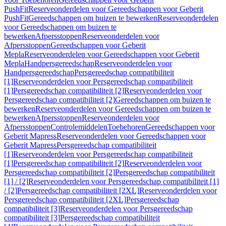
PushFit
Reserveonderdelen voor Gereedschappen voor Geberit
PushFit
Gereedschappen om buizen te bewerken
Reserveonderdelen
voor Gereedschappen om buizen te
bewerken
Afpersstoppen
Reserveonderdelen voor
Afpersstoppen
Gereedschappen voor Geberit
Mepla
Reserveonderdelen voor Gereedschappen voor Geberit
Mepla
Handpersgereedschap
Reserveonderdelen voor
Handpersgereedschap
Persgereedschap compatibiliteit
[1]
Reserveonderdelen voor Persgereedschap compatibiliteit
[1]
Persgereedschap compatibiliteit [2]
Reserveonderdelen voor
Persgereedschap compatibiliteit [2]
Gereedschappen om buizen te
bewerken
Reserveonderdelen voor Gereedschappen om buizen te
bewerken
Afpersstoppen
Reserveonderdelen voor
Afpersstoppen
Controlemiddelen
Toebehoren
Gereedschappen voor
Geberit Mapress
Reserveonderdelen voor Gereedschappen voor
Geberit Mapress
Persgereedschap compatibiliteit
[1]
Reserveonderdelen voor Persgereedschap compatibiliteit
[1]
Persgereedschap compatibiliteit [2]
Reserveonderdelen voor
Persgereedschap compatibiliteit [2]
Persgereedschap compatibiliteit
[1] / [2]
Reserveonderdelen voor Persgereedschap compatibiliteit [1]
/ [2]
Persgereedschap compatibiliteit [2XL]
Reserveonderdelen voor
Persgereedschap compatibiliteit [2XL]
Persgereedschap
compatibiliteit [3]
Reserveonderdelen voor Persgereedschap
compatibiliteit [3]
Persgereedschap compatibiliteit