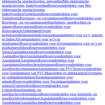
elektronische spoelactivering, netvoeding
Met elektronische
spoelactivering, batterijvoeding
Reserveonderdelen voor Met
elektronische spoelactivering,
batterijvoeding
Toebehoren
Reserveonderdelen voor
Toebehoren
Ruwbouw- en vervangingssets
Reserveonderdelen voor
Ruwbouw- en vervangingssets
Spoelpijpen, spoelbochten en
adapters
Renovatiesets
Reserveonderdelen voor
Renovatiesets
Afdekplaten
Overig
toebehoren
Bedieningshulp
Apparaataansluitingen voor wc's, urinoirs
en bidets
Afvoergarnituren voor wc's en
slophoppers
Reserveonderdelen voor Afvoergarnituren voor wc's en
slophoppers
Sifons
Reserveonderdelen voor
Sifons
Aansluitbochten
Reserveonderdelen voor
Aansluitbochten
Aansluitstuk
Reserveonderdelen voor
Aansluitstuk
Aansluitsets
Reserveonderdelen voor
Aansluitsets
Spoelbochtverlengingen
Reserveonderdelen voor
Spoelbochtverlengingen
Aansluitingen van PVC
Reserveonderdelen
voor Aansluitingen van PVC
Manchetten en afdekkappen
Overgang-
en verbindingsstukken
Toestelaansluitingen voor
urinoirs
Reserveonderdelen voor Toestelaansluitingen voor
urinoirs
Urinoirsifons
Reserveonderdelen voor
Urinoirsifons
Spoelpijp- en
spoelbochtverlengstukken
Reserveonderdelen voor Spoelpijp- en
spoelbochtverlengstukken
Aansluitstuk
Reserveonderdelen voor
Aansluitstuk
Aansluitbochten
Reserveonderdelen voor