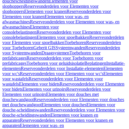
douchescheidingswanden
Elementen voor
slophoppers
Reserveonderdelen voor Elementen voor
slophoppers
Elementen voor kranen
Reserveonderdelen voor
Elementen voor kranen
Elementen voor was- en
afwasmachines
Reserveonderdelen voor Elementen voor was- en
afwasmachines
Elementen voor
consolebelastingen
Reserveonderdelen voor Elementen voor
consolebelastingen
Elementen voor spoelbakken
Reserveonderdelen
voor Elementen voor spoelbakken
Toebehoren
Reserveonderdelen
voor Toebehoren
Geberit GIS
Systeemwanden
Reserveonderdelen
voor Systeemwanden
Draagsystemen
Toebehoren voor
prefabricages
Reserveonderdelen voor Toebehoren voor
prefabricages
Toebehoren voor geluidsisolatie
Beplatingen
Installatie-
elementen
Reserveonderdelen voor Installatie-elementen
Elementen
voor wc's
Reserveonderdelen voor Elementen voor wc's
Elementen
voor wastafels
Reserveonderdelen voor Elementen voor
wastafels
Elementen voor bidets
Reserveonderdelen voor Elementen
voor bidets
Elementen voor urinoirs
Reserveonderdelen voor
Elementen voor urinoirs
Elementen voor douches met
douchewandgoot
Reserveonderdelen voor Elementen voor douches
met douchewandgoot
Elementen voor douches
Elementen voor
douche-scheidingswanden
Reserveonderdelen voor Elementen voor
douche-scheidingswanden
Elementen voor kranen en
apparaten
Reserveonderdelen voor Elementen voor kranen en
apparaten
Elementen voor was- en