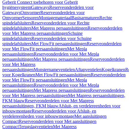
Geberit Connect toebehoren voor Geberit
hygiënesysteem
Gateways
Reserveonderdelen voor
Gateways
Omvormer
Reserveonderdelen voor
Omvormer
Sensoren
Montagemateriaal
Basisarmaturen
Rechte
spindelafsluiters
Reserveonderdelen voor Rechte
spindelafsluiters
Met Mapress persaansluitingen
Reserveonderdelen
voor Met Mapress persaansluitingen
Schuine
spindelafsluiters
Reserveonderdelen voor Schuine
spindelafsluiters
Met FlowFit persaansluitingen
Reserveonderdelen
voor Met FlowFit persaansluitingen
Met Mepla
persaansluitingen
Reserveonderdelen voor Met Mepla
persaansluitingen
Met Mapress persaansluitingen
Reserveonderdelen
voor Met Mapress
persaansluitingen
Monsternameventielen
Aftapventielen
Kogelkranen
R
voor Kogelkranen
Met FlowFit persaansluitingen
Reserveonderdelen
voor Met FlowFit persaansluitingen
Met Mepla
persaansluitingen
Reserveonderdelen voor Met Mepla
persaansluitingen
Met Mapress persaansluitingen
Reserveonderdelen
voor Met Mapress persaansluitingen
Met Mapress persaansluitingen,
FKM blauw
Reserveonderdelen voor Met Mapress
persaansluitingen, FKM blauw
Afsluit- en verdelereenheden voor
inbouwmontage
Reserveonderdelen voor Afsluit- en
verdelereenheden voor inbouwmontage
Met aansluitingen
Compact
Reserveonderdelen voor Met aansluitingen
Compact
Terugslagventielen
Met Mapress