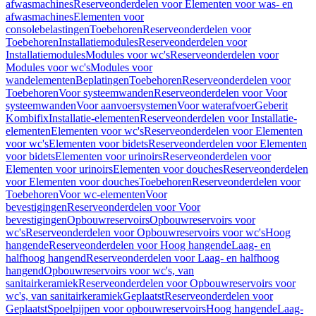
afwasmachines
Reserveonderdelen voor Elementen voor was- en
afwasmachines
Elementen voor
consolebelastingen
Toebehoren
Reserveonderdelen voor
Toebehoren
Installatiemodules
Reserveonderdelen voor
Installatiemodules
Modules voor wc's
Reserveonderdelen voor
Modules voor wc's
Modules voor
wandelementen
Beplatingen
Toebehoren
Reserveonderdelen voor
Toebehoren
Voor systeemwanden
Reserveonderdelen voor Voor
systeemwanden
Voor aanvoersystemen
Voor waterafvoer
Geberit
Kombifix
Installatie-elementen
Reserveonderdelen voor Installatie-
elementen
Elementen voor wc's
Reserveonderdelen voor Elementen
voor wc's
Elementen voor bidets
Reserveonderdelen voor Elementen
voor bidets
Elementen voor urinoirs
Reserveonderdelen voor
Elementen voor urinoirs
Elementen voor douches
Reserveonderdelen
voor Elementen voor douches
Toebehoren
Reserveonderdelen voor
Toebehoren
Voor wc-elementen
Voor
bevestigingen
Reserveonderdelen voor Voor
bevestigingen
Opbouwreservoirs
Opbouwreservoirs voor
wc's
Reserveonderdelen voor Opbouwreservoirs voor wc's
Hoog
hangende
Reserveonderdelen voor Hoog hangende
Laag- en
halfhoog hangend
Reserveonderdelen voor Laag- en halfhoog
hangend
Opbouwreservoirs voor wc's, van
sanitairkeramiek
Reserveonderdelen voor Opbouwreservoirs voor
wc's, van sanitairkeramiek
Geplaatst
Reserveonderdelen voor
Geplaatst
Spoelpijpen voor opbouwreservoirs
Hoog hangende
Laag-