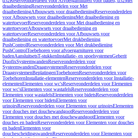
d52
Reserveonderdelen voor Afvoergarnituren voor baden, d52
Met
draaibediening
Reserveonderdelen voor Met
draaibediening
Afbouwsets voor draaibediening
Reserveonderdelen
voor Afbouwsets voor draaibediening
Met draaibediening en
watertoevoer
Reserveonderdelen voor Met draaibediening en
watertoevoer
Afbouwsets voor draaibediening en
watertoevoer
Reserveonderdelen voor Afbouwsets voor
draaibediening en watertoevoer
Met drukbediening
PushControl
Reserveonderdelen voor Met drukbediening
PushControl
Toebehoren voor afvoergarnituren voor
baden
Aansluitsets
T-stukken
Installatie- en spoelsystemen
Geberit
Duofix
Systeemwanden
Reserveonderdelen voor
Systeemwanden
Draagsystemen
Reserveonderdelen voor
Draagsystemen
Beplatingen
Toebehoren
Reserveonderdelen voor
Toebehoren
Installatie-elementen
Reserveonderdelen voor Installatie-
elementen
Elementen voor wc's
Reserveonderdelen voor Elementen
voor wc's
Elementen voor wastafels
Reserveonderdelen voor
Elementen voor wastafels
Elementen voor bidets
Reserveonderdelen
voor Elementen voor bidets
Elementen voor
urinoirs
Reserveonderdelen voor Elementen voor urinoirs
Elementen
voor douches met douchewandgoot
Reserveonderdelen voor
Elementen voor douches met douchewandgoot
Elementen voor
douches en baden
Reserveonderdelen voor Elementen voor douches
en baden
Elementen voor
douchescheidingswanden
Reserveonderdelen voor Elementen voor