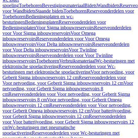
spoeling
Toebehoren
Bevestigingsmateriaal
Bidets
Wandbidets
Reserveo
voor Wandbidets
Staande bidets
Toebehoren
Reserveonderdelen voor
Toebehoren
Bedieningsplaten en wc-
besturingen
Bedieningsplaten
Reserveonderdelen voor
Bedieningsplaten
Voor Sigma inbouwreservoirs
Reserveonderdelen
voor Voor Sigma inbouwreservoirs
Voor Omega
inbouwreservoirs
Reserveonderdelen voor Voor Omega
inbouwreservoirs
Voor Delta inbouwreservoirs
Reserveonderdelen
voor Voor Delta inbouwreservoirs
Voor Twinline
inbouwreservoirs
Reserveonderdelen voor Voor Twinline
inbouwreservoirs
Toebehoren
Verbruiksmateriaal
Wc-besturingen met
elektronische spoelactivering
Reserveonderdelen voor Wc-
besturingen met elektronische spoelactivering
Voor netvoeding, voor
Geberit Sigma inbouwreservoirs 12 cm
Reserveonderdelen voor
Voor netvoeding, voor Geberit Sigma inbouwreservoirs 12 cm
Voor
netvoeding, voor Geberit Sigma inbouwreservoirs 8
cm
Reserveonderdelen voor Voor netvoeding, voor Geberit Sigma
inbouwreservoirs 8 cm
Voor netvoeding, voor Geberit Omega
inbouwreservoirs 12 cm
Reserveonderdelen voor Voor netvoeding,
voor Geberit Omega inbouwreservoirs 12 cm
Voor batterijvoeding,
voor Geberit Sigma inbouwreservoirs 12 cm
Reserveonderdelen
voor Voor batterijvoeding, voor Geberit Sigma inbouwreservoirs 12
cm
Wc-besturingen met pneumatische
spoelactivering
Reserveonderdelen voor Wc-besturingen met