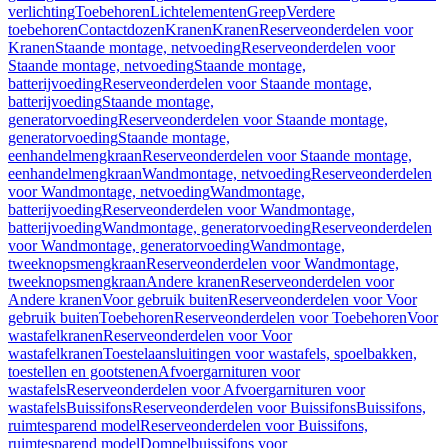
verlichting
Toebehoren
Lichtelementen
Greep
Verdere
toebehoren
Contactdozen
Kranen
Kranen
Reserveonderdelen voor
Kranen
Staande montage, netvoeding
Reserveonderdelen voor
Staande montage, netvoeding
Staande montage,
batterijvoeding
Reserveonderdelen voor Staande montage,
batterijvoeding
Staande montage,
generatorvoeding
Reserveonderdelen voor Staande montage,
generatorvoeding
Staande montage,
eenhandelmengkraan
Reserveonderdelen voor Staande montage,
eenhandelmengkraan
Wandmontage, netvoeding
Reserveonderdelen
voor Wandmontage, netvoeding
Wandmontage,
batterijvoeding
Reserveonderdelen voor Wandmontage,
batterijvoeding
Wandmontage, generatorvoeding
Reserveonderdelen
voor Wandmontage, generatorvoeding
Wandmontage,
tweeknopsmengkraan
Reserveonderdelen voor Wandmontage,
tweeknopsmengkraan
Andere kranen
Reserveonderdelen voor
Andere kranen
Voor gebruik buiten
Reserveonderdelen voor Voor
gebruik buiten
Toebehoren
Reserveonderdelen voor Toebehoren
Voor
wastafelkranen
Reserveonderdelen voor Voor
wastafelkranen
Toestelaansluitingen voor wastafels, spoelbakken,
toestellen en gootstenen
Afvoergarnituren voor
wastafels
Reserveonderdelen voor Afvoergarnituren voor
wastafels
Buissifons
Reserveonderdelen voor Buissifons
Buissifons,
ruimtesparend model
Reserveonderdelen voor Buissifons,
ruimtesparend model
Dompelbuissifons voor