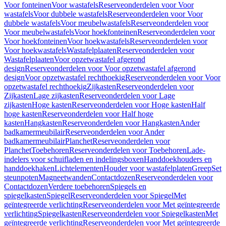
Voor fonteinen
Voor wastafels
Reserveonderdelen voor Voor
wastafels
Voor dubbele wastafels
Reserveonderdelen voor Voor
dubbele wastafels
Voor meubelwastafels
Reserveonderdelen voor
Voor meubelwastafels
Voor hoekfonteinen
Reserveonderdelen voor
Voor hoekfonteinen
Voor hoekwastafels
Reserveonderdelen voor
Voor hoekwastafels
Wastafelplaaten
Reserveonderdelen voor
Wastafelplaaten
Voor opzetwastafel afgerond
design
Reserveonderdelen voor Voor opzetwastafel afgerond
design
Voor opzetwastafel rechthoekig
Reserveonderdelen voor Voor
opzetwastafel rechthoekig
Zijkasten
Reserveonderdelen voor
Zijkasten
Lage zijkasten
Reserveonderdelen voor Lage
zijkasten
Hoge kasten
Reserveonderdelen voor Hoge kasten
Half
hoge kasten
Reserveonderdelen voor Half hoge
kasten
Hangkasten
Reserveonderdelen voor Hangkasten
Ander
badkamermeubilair
Reserveonderdelen voor Ander
badkamermeubilair
Planchet
Reserveonderdelen voor
Planchet
Toebehoren
Reserveonderdelen voor Toebehoren
Lade-
indelers voor schuifladen en indelingsboxen
Handdoekhouders en
handdoekhaken
Lichtelementen
Houder voor wastafelplaten
Greep
Set
steunpoten
Magneetwanden
Contactdozen
Reserveonderdelen voor
Contactdozen
Verdere toebehoren
Spiegels en
spiegelkasten
Spiegel
Reserveonderdelen voor Spiegel
Met
geïntegreerde verlichting
Reserveonderdelen voor Met geïntegreerde
verlichting
Spiegelkasten
Reserveonderdelen voor Spiegelkasten
Met
geïntegreerde verlichting
Reserveonderdelen voor Met geïntegreerde