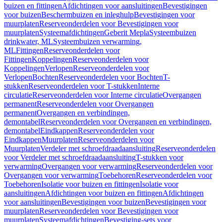
buizen en fittingen
Afdichtingen voor aansluitingen
Bevestigingen
voor buizen
Beschermbuizen en inleghulp
Bevestigingen voor
muurplaten
Reserveonderdelen voor Bevestigingen voor
muurplaten
Systeemafdichtingen
Geberit Mepla
Systeembuizen
drinkwater, ML
Systeembuizen verwarming,
ML
Fittingen
Reserveonderdelen voor
Fittingen
Koppelingen
Reserveonderdelen voor
Koppelingen
Verlopen
Reserveonderdelen voor
Verlopen
Bochten
Reserveonderdelen voor Bochten
T-
stukken
Reserveonderdelen voor T-stukken
Interne
circulatie
Reserveonderdelen voor Interne circulatie
Overgangen
permanent
Reserveonderdelen voor Overgangen
permanent
Overgangen en verbindingen,
demontabel
Reserveonderdelen voor Overgangen en verbindingen,
demontabel
Eindkappen
Reserveonderdelen voor
Eindkappen
Muurplaten
Reserveonderdelen voor
Muurplaten
Verdeler met schroefdraadaansluiting
Reserveonderdelen
voor Verdeler met schroefdraadaansluiting
T-stukken voor
verwarming
Overgangen voor verwarming
Reserveonderdelen voor
Overgangen voor verwarming
Toebehoren
Reserveonderdelen voor
Toebehoren
Isolatie voor buizen en fittingen
Isolatie voor
aansluitingen
Afdichtingen voor buizen en fittingen
Afdichtingen
voor aansluitingen
Bevestigingen voor buizen
Bevestigingen voor
muurplaten
Reserveonderdelen voor Bevestigingen voor
muurplaten
Systeemafdichtingen
Bevestiging-sets voor