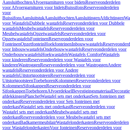
Aansluitbochten
Afvoergarnituren voor bidets
Reserveonderdelen
voor Afvoergarnituren voor bidets
Buissifons
Reserveonderdelen
voor
Buissifons
Aansluitstuk
Aansluitbochten
Aansluitingen
Afdichtingen
Was
voor Wastafels
Dubbele wastafels
Reserveonderdelen voor Dubbele
wastafels
Meubelwastafels
Reserveonderdelen voor
Meubelwastafels
Opzetwastafels
Reserveonderdelen voor
Opzetwastafels
Fonteinen
Reserveonderdelen voor
Fonteinen
Opzetfontein
Hoekfonteinen
Inbouwwastafels
Reserveonderd
voor Inbouwwastafels
Onderbouwwastafels
Reserveonderdelen voor
Onderbouwwastafels
Hoekwastafels
Wastafels Comfort
Wastafels
voor kinderen
Reserveonderdelen voor Wastafels voor
kinderen
Wastroggen
Reserveonderdelen voor Wastroggen
Andere
wastafels
Reserveonderdelen voor Andere
wastafels
Uitstortgootsteen
Reserveonderdelen voor
Uitstortgootsteen
Toebehoren
Kolommen
Reserveonderdelen voor
Kolommen
Sifonkappen
Reserveonderdelen voor
Sifonkappen
Toebehoren
Afvoerdeksel
Bevestigingsmateriaal
Decorati
afdekkingen
Planchet
Wastafel sets met onderkast
Sets fonteinen met
onderkast
Reserveonderdelen voor Sets fonteinen met
onderkast
Wastafel sets met onderkast
Reserveonderdelen voor
Wastafel sets met onderkast
Meubelwastafel sets met
onderkast
Reserveonderdelen voor Meubelwastafel sets met
onderkast
Badkamermeubilair
Wastafelonderkasten
Reserveonderdelen
voor Wastafelonderkasten
Voor fonteinen
Reserveonderdelen voor