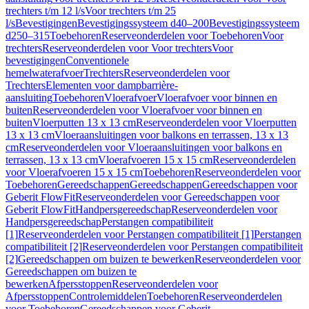
trechters t/m 12 l/s
Voor trechters t/m 25
l/s
Bevestigingen
Bevestigingssysteem d40–200
Bevestigingssysteem
d250–315
Toebehoren
Reserveonderdelen voor Toebehoren
Voor
trechters
Reserveonderdelen voor Voor trechters
Voor
bevestigingen
Conventionele
hemelwaterafvoer
Trechters
Reserveonderdelen voor
Trechters
Elementen voor dampbarrière-
aansluiting
Toebehoren
Vloerafvoer
Vloerafvoer voor binnen en
buiten
Reserveonderdelen voor Vloerafvoer voor binnen en
buiten
Vloerputten 13 x 13 cm
Reserveonderdelen voor Vloerputten
13 x 13 cm
Vloeraansluitingen voor balkons en terrassen, 13 x 13
cm
Reserveonderdelen voor Vloeraansluitingen voor balkons en
terrassen, 13 x 13 cm
Vloerafvoeren 15 x 15 cm
Reserveonderdelen
voor Vloerafvoeren 15 x 15 cm
Toebehoren
Reserveonderdelen voor
Toebehoren
Gereedschappen
Gereedschappen
Gereedschappen voor
Geberit FlowFit
Reserveonderdelen voor Gereedschappen voor
Geberit FlowFit
Handpersgereedschap
Reserveonderdelen voor
Handpersgereedschap
Perstangen compatibiliteit
[1]
Reserveonderdelen voor Perstangen compatibiliteit [1]
Perstangen
compatibiliteit [2]
Reserveonderdelen voor Perstangen compatibiliteit
[2]
Gereedschappen om buizen te bewerken
Reserveonderdelen voor
Gereedschappen om buizen te
bewerken
Afpersstoppen
Reserveonderdelen voor
Afpersstoppen
Controlemiddelen
Toebehoren
Reserveonderdelen
voor Toebehoren
Gereedschappen voor Geberit