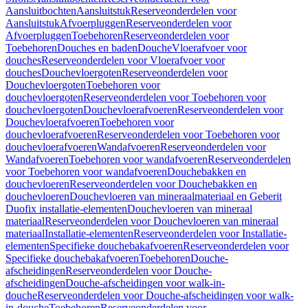
Aansluitbochten
Aansluitstuk
Reserveonderdelen voor
Aansluitstuk
Afvoerpluggen
Reserveonderdelen voor
Afvoerpluggen
Toebehoren
Reserveonderdelen voor
Toebehoren
Douches en baden
Douche
Vloerafvoer voor
douches
Reserveonderdelen voor Vloerafvoer voor
douches
Douchevloergoten
Reserveonderdelen voor
Douchevloergoten
Toebehoren voor
douchevloergoten
Reserveonderdelen voor Toebehoren voor
douchevloergoten
Douchevloerafvoeren
Reserveonderdelen voor
Douchevloerafvoeren
Toebehoren voor
douchevloerafvoeren
Reserveonderdelen voor Toebehoren voor
douchevloerafvoeren
Wandafvoeren
Reserveonderdelen voor
Wandafvoeren
Toebehoren voor wandafvoeren
Reserveonderdelen
voor Toebehoren voor wandafvoeren
Douchebakken en
douchevloeren
Reserveonderdelen voor Douchebakken en
douchevloeren
Douchevloeren van mineraalmateriaal en Geberit
Duofix installatie-elementen
Douchevloeren van mineraal
materiaal
Reserveonderdelen voor Douchevloeren van mineraal
materiaal
Installatie-elementen
Reserveonderdelen voor Installatie-
elementen
Specifieke douchebakafvoeren
Reserveonderdelen voor
Specifieke douchebakafvoeren
Toebehoren
Douche-
afscheidingen
Reserveonderdelen voor Douche-
afscheidingen
Douche-afscheidingen voor walk-in-
douche
Reserveonderdelen voor Douche-afscheidingen voor walk-
in-douche
Toebehoren
Reserveonderdelen voor