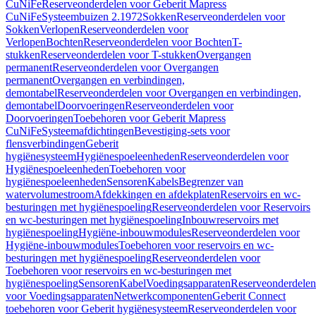
CuNiFe
Reserveonderdelen voor Geberit Mapress
CuNiFe
Systeembuizen 2.1972
Sokken
Reserveonderdelen voor
Sokken
Verlopen
Reserveonderdelen voor
Verlopen
Bochten
Reserveonderdelen voor Bochten
T-
stukken
Reserveonderdelen voor T-stukken
Overgangen
permanent
Reserveonderdelen voor Overgangen
permanent
Overgangen en verbindingen,
demontabel
Reserveonderdelen voor Overgangen en verbindingen,
demontabel
Doorvoeringen
Reserveonderdelen voor
Doorvoeringen
Toebehoren voor Geberit Mapress
CuNiFe
Systeemafdichtingen
Bevestiging-sets voor
flensverbindingen
Geberit
hygiënesysteem
Hygiënespoeleenheden
Reserveonderdelen voor
Hygiënespoeleenheden
Toebehoren voor
hygiënespoeleenheden
Sensoren
Kabels
Begrenzer van
watervolumestroom
Afdekkingen en afdekplaten
Reservoirs en wc-
besturingen met hygiënespoeling
Reserveonderdelen voor Reservoirs
en wc-besturingen met hygiënespoeling
Inbouwreservoirs met
hygiënespoeling
Hygiëne-inbouwmodules
Reserveonderdelen voor
Hygiëne-inbouwmodules
Toebehoren voor reservoirs en wc-
besturingen met hygiënespoeling
Reserveonderdelen voor
Toebehoren voor reservoirs en wc-besturingen met
hygiënespoeling
Sensoren
Kabel
Voedingsapparaten
Reserveonderdelen
voor Voedingsapparaten
Netwerkcomponenten
Geberit Connect
toebehoren voor Geberit hygiënesysteem
Reserveonderdelen voor