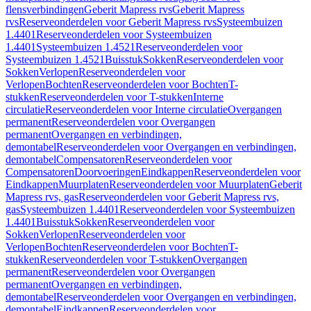
flensverbindingen
Geberit Mapress rvs
Geberit Mapress
rvs
Reserveonderdelen voor Geberit Mapress rvs
Systeembuizen
1.4401
Reserveonderdelen voor Systeembuizen
1.4401
Systeembuizen 1.4521
Reserveonderdelen voor
Systeembuizen 1.4521
Buisstuk
Sokken
Reserveonderdelen voor
Sokken
Verlopen
Reserveonderdelen voor
Verlopen
Bochten
Reserveonderdelen voor Bochten
T-
stukken
Reserveonderdelen voor T-stukken
Interne
circulatie
Reserveonderdelen voor Interne circulatie
Overgangen
permanent
Reserveonderdelen voor Overgangen
permanent
Overgangen en verbindingen,
demontabel
Reserveonderdelen voor Overgangen en verbindingen,
demontabel
Compensatoren
Reserveonderdelen voor
Compensatoren
Doorvoeringen
Eindkappen
Reserveonderdelen voor
Eindkappen
Muurplaten
Reserveonderdelen voor Muurplaten
Geberit
Mapress rvs, gas
Reserveonderdelen voor Geberit Mapress rvs,
gas
Systeembuizen 1.4401
Reserveonderdelen voor Systeembuizen
1.4401
Buisstuk
Sokken
Reserveonderdelen voor
Sokken
Verlopen
Reserveonderdelen voor
Verlopen
Bochten
Reserveonderdelen voor Bochten
T-
stukken
Reserveonderdelen voor T-stukken
Overgangen
permanent
Reserveonderdelen voor Overgangen
permanent
Overgangen en verbindingen,
demontabel
Reserveonderdelen voor Overgangen en verbindingen,
demontabel
Eindkappen
Reserveonderdelen voor