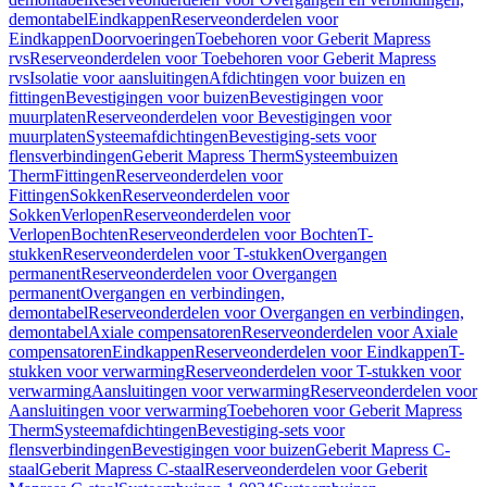
demontabel
Eindkappen
Reserveonderdelen voor
Eindkappen
Doorvoeringen
Toebehoren voor Geberit Mapress
rvs
Reserveonderdelen voor Toebehoren voor Geberit Mapress
rvs
Isolatie voor aansluitingen
Afdichtingen voor buizen en
fittingen
Bevestigingen voor buizen
Bevestigingen voor
muurplaten
Reserveonderdelen voor Bevestigingen voor
muurplaten
Systeemafdichtingen
Bevestiging-sets voor
flensverbindingen
Geberit Mapress Therm
Systeembuizen
Therm
Fittingen
Reserveonderdelen voor
Fittingen
Sokken
Reserveonderdelen voor
Sokken
Verlopen
Reserveonderdelen voor
Verlopen
Bochten
Reserveonderdelen voor Bochten
T-
stukken
Reserveonderdelen voor T-stukken
Overgangen
permanent
Reserveonderdelen voor Overgangen
permanent
Overgangen en verbindingen,
demontabel
Reserveonderdelen voor Overgangen en verbindingen,
demontabel
Axiale compensatoren
Reserveonderdelen voor Axiale
compensatoren
Eindkappen
Reserveonderdelen voor Eindkappen
T-
stukken voor verwarming
Reserveonderdelen voor T-stukken voor
verwarming
Aansluitingen voor verwarming
Reserveonderdelen voor
Aansluitingen voor verwarming
Toebehoren voor Geberit Mapress
Therm
Systeemafdichtingen
Bevestiging-sets voor
flensverbindingen
Bevestigingen voor buizen
Geberit Mapress C-
staal
Geberit Mapress C-staal
Reserveonderdelen voor Geberit