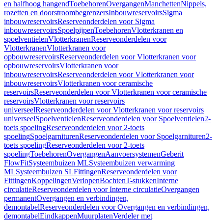
en halfhoog hangend
Toebehoren
Overgangen
Manchetten
Nippels,
rozetten en doorstroombegrenzers
Inbouwreservoirs
Sigma
inbouwreservoirs
Reserveonderdelen voor Sigma
inbouwreservoirs
Spoelpijpen
Toebehoren
Vlotterkranen en
spoelventielen
Vlotterkranen
Reserveonderdelen voor
Vlotterkranen
Vlotterkranen voor
opbouwreservoirs
Reserveonderdelen voor Vlotterkranen voor
opbouwreservoirs
Vlotterkranen voor
inbouwreservoirs
Reserveonderdelen voor Vlotterkranen voor
inbouwreservoirs
Vlotterkranen voor ceramische
reservoirs
Reserveonderdelen voor Vlotterkranen voor ceramische
reservoirs
Vlotterkranen voor reservoirs
universeel
Reserveonderdelen voor Vlotterkranen voor reservoirs
universeel
Spoelventielen
Reserveonderdelen voor Spoelventielen
2-
toets spoeling
Reserveonderdelen voor 2-toets
spoeling
Spoelgarnituren
Reserveonderdelen voor Spoelgarnituren
2-
toets spoeling
Reserveonderdelen voor 2-toets
spoeling
Toebehoren
Overgangen
Aanvoersystemen
Geberit
FlowFit
Systeembuizen ML
Systeembuizen verwarming
ML
Systeembuizen SL
Fittingen
Reserveonderdelen voor
Fittingen
Koppelingen
Verlopen
Bochten
T-stukken
Interne
circulatie
Reserveonderdelen voor Interne circulatie
Overgangen
permanent
Overgangen en verbindingen,
demontabel
Reserveonderdelen voor Overgangen en verbindingen,
demontabel
Eindkappen
Muurplaten
Verdeler met