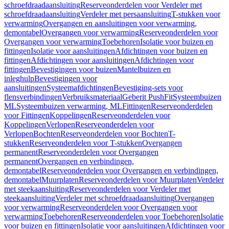
schroefdraadaansluiting
Reserveonderdelen voor Verdeler met
schroefdraadaansluiting
Verdeler met persaansluiting
T-stukken voor
verwarming
Overgangen en aansluitingen voor verwarming,
demontabel
Overgangen voor verwarming
Reserveonderdelen voor
Overgangen voor verwarming
Toebehoren
Isolatie voor buizen en
fittingen
Isolatie voor aansluitingen
Afdichtingen voor buizen en
fittingen
Afdichtingen voor aansluitingen
Afdichtingen voor
fittingen
Bevestigingen voor buizen
Mantelbuizen en
inleghulp
Bevestigingen voor
aansluitingen
Systeemafdichtingen
Bevestiging-sets voor
flensverbindingen
Verbruiksmateriaal
Geberit PushFit
Systeembuizen
ML
Systeembuizen verwarming, ML
Fittingen
Reserveonderdelen
voor Fittingen
Koppelingen
Reserveonderdelen voor
Koppelingen
Verlopen
Reserveonderdelen voor
Verlopen
Bochten
Reserveonderdelen voor Bochten
T-
stukken
Reserveonderdelen voor T-stukken
Overgangen
permanent
Reserveonderdelen voor Overgangen
permanent
Overgangen en verbindingen,
demontabel
Reserveonderdelen voor Overgangen en verbindingen,
demontabel
Muurplaten
Reserveonderdelen voor Muurplaten
Verdeler
met steekaansluiting
Reserveonderdelen voor Verdeler met
steekaansluiting
Verdeler met schroefdraadaansluiting
Overgangen
voor verwarming
Reserveonderdelen voor Overgangen voor
verwarming
Toebehoren
Reserveonderdelen voor Toebehoren
Isolatie
voor buizen en fittingen
Isolatie voor aansluitingen
Afdichtingen voor