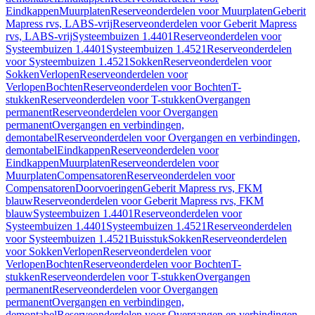
Eindkappen
Muurplaten
Reserveonderdelen voor Muurplaten
Geberit
Mapress rvs, LABS-vrij
Reserveonderdelen voor Geberit Mapress
rvs, LABS-vrij
Systeembuizen 1.4401
Reserveonderdelen voor
Systeembuizen 1.4401
Systeembuizen 1.4521
Reserveonderdelen
voor Systeembuizen 1.4521
Sokken
Reserveonderdelen voor
Sokken
Verlopen
Reserveonderdelen voor
Verlopen
Bochten
Reserveonderdelen voor Bochten
T-
stukken
Reserveonderdelen voor T-stukken
Overgangen
permanent
Reserveonderdelen voor Overgangen
permanent
Overgangen en verbindingen,
demontabel
Reserveonderdelen voor Overgangen en verbindingen,
demontabel
Eindkappen
Reserveonderdelen voor
Eindkappen
Muurplaten
Reserveonderdelen voor
Muurplaten
Compensatoren
Reserveonderdelen voor
Compensatoren
Doorvoeringen
Geberit Mapress rvs, FKM
blauw
Reserveonderdelen voor Geberit Mapress rvs, FKM
blauw
Systeembuizen 1.4401
Reserveonderdelen voor
Systeembuizen 1.4401
Systeembuizen 1.4521
Reserveonderdelen
voor Systeembuizen 1.4521
Buisstuk
Sokken
Reserveonderdelen
voor Sokken
Verlopen
Reserveonderdelen voor
Verlopen
Bochten
Reserveonderdelen voor Bochten
T-
stukken
Reserveonderdelen voor T-stukken
Overgangen
permanent
Reserveonderdelen voor Overgangen
permanent
Overgangen en verbindingen,
demontabel
Reserveonderdelen voor Overgangen en verbindingen,