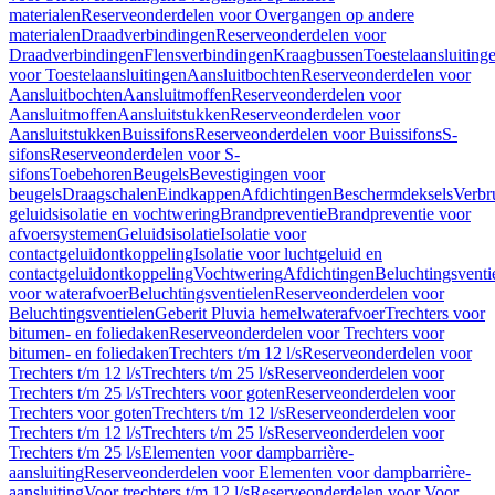
materialen
Reserveonderdelen voor Overgangen op andere
materialen
Draadverbindingen
Reserveonderdelen voor
Draadverbindingen
Flensverbindingen
Kraagbussen
Toestelaansluiting
voor Toestelaansluitingen
Aansluitbochten
Reserveonderdelen voor
Aansluitbochten
Aansluitmoffen
Reserveonderdelen voor
Aansluitmoffen
Aansluitstukken
Reserveonderdelen voor
Aansluitstukken
Buissifons
Reserveonderdelen voor Buissifons
S-
sifons
Reserveonderdelen voor S-
sifons
Toebehoren
Beugels
Bevestigingen voor
beugels
Draagschalen
Eindkappen
Afdichtingen
Beschermdeksels
Verbr
geluidsisolatie en vochtwering
Brandpreventie
Brandpreventie voor
afvoersystemen
Geluidsisolatie
Isolatie voor
contactgeluidontkoppeling
Isolatie voor luchtgeluid en
contactgeluidontkoppeling
Vochtwering
Afdichtingen
Beluchtingsventi
voor waterafvoer
Beluchtingsventielen
Reserveonderdelen voor
Beluchtingsventielen
Geberit Pluvia hemelwaterafvoer
Trechters voor
bitumen- en foliedaken
Reserveonderdelen voor Trechters voor
bitumen- en foliedaken
Trechters t/m 12 l/s
Reserveonderdelen voor
Trechters t/m 12 l/s
Trechters t/m 25 l/s
Reserveonderdelen voor
Trechters t/m 25 l/s
Trechters voor goten
Reserveonderdelen voor
Trechters voor goten
Trechters t/m 12 l/s
Reserveonderdelen voor
Trechters t/m 12 l/s
Trechters t/m 25 l/s
Reserveonderdelen voor
Trechters t/m 25 l/s
Elementen voor dampbarrière-
aansluiting
Reserveonderdelen voor Elementen voor dampbarrière-
aansluiting
Voor trechters t/m 12 l/s
Reserveonderdelen voor Voor