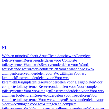
NL
Wc's en urinoirs
Geberit AquaClean douchewc’s
Complete
toiletsystemen
Reserveonderdelen voor Complete
toiletsystemen
Wand-wc's
Reserveonderdelen voor Wand-
wc's
Staande wc's
Reserveonderdelen voor Staande wc's
Wc-
zittingen
Reserveonderdelen voor Wc-zittingen
Voor wc-
keramiek
Reserveonderdelen voor Voor wc-
keramiek
Designplaten
Reserveonderdelen voor Designplaten
Voor
complete toiletsystemen
Reserveonderdelen voor Voor complete
toiletsystemen
Voor wc-zittingen
Reserveonderdelen voor Voor wc-
zittingen
Toebehoren
Reserveonderdelen voor Toebehoren
Voor
complete toiletsystemen
Voor wc-zittingen
Reserveonderdelen voor
Voor wc-zittingen
Voor wc-zittingen en complete
toiletsystemen
Wc's
Verbruiksmateriaal
Functie-eenheden
Wc's en wc-