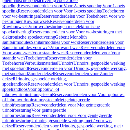
pneumatische spoelactivering
Voor 2-toets
spoeling
Reserveonderdelen voor Voor 2-toets spoeling
Voor 1-toets
spoeling
Reserveonderdelen voor Voor 1-toets spoeling
Toebehoren
voor wc-besturingen
Reserveonderdelen voor Toebehoren voor wc-
besturingen
Ruwbouwsets
Reserveonderdelen voor
Ruwbouwsets
Voor wc-besturingen met elektronische
spoelactivering
Reserveonderdelen voor Voor wc-besturingen met
elektronische spoelactivering
Geberit Monolith
sanitairmodules
Sanitairmodules voor wc's
Reserveonderdelen voor
Sanitairmodules voor wc's
Voor wand-wc's
Reserveonderdelen voor
Voor wand-wc's
Voor staande wc's
Reserveonderdelen voor Voor
staande wc's
Toebehoren
Reserveonderdelen voor
Toebehoren
Verbruiksmateriaal
Urinoirs
Urinoirs, gespoelde werking,
met spoelrand
Reserveonderdelen voor Urinoirs, gespoelde werking,
met spoelrand
Zonder deksel
Reserveonderdelen voor Zonder
deksel
Urinoirs, gespoelde werking,
spoelrandloos
Reserveonderdelen voor Urinoirs, gespoelde werking,
spoelrandloos
Voor opbouw- of
inbouwurinoirstuursysteem
Reserveonderdelen voor Voor opbouw-
of inbouwurinoirstuursysteem
Met geïntegreerde
urinoirbesturing
Reserveonderdelen voor Met geïntegreerde
urinoirbesturing
Voor geïntegreerde
urinoirbesturing
Reserveonderdelen voor Voor geïntegreerde
urinoirbesturing
Urinoirs, gespoelde werking, met / voor wc-
deksel
Reserveonderdelen voor Urinoirs, gespoelde werking, met /