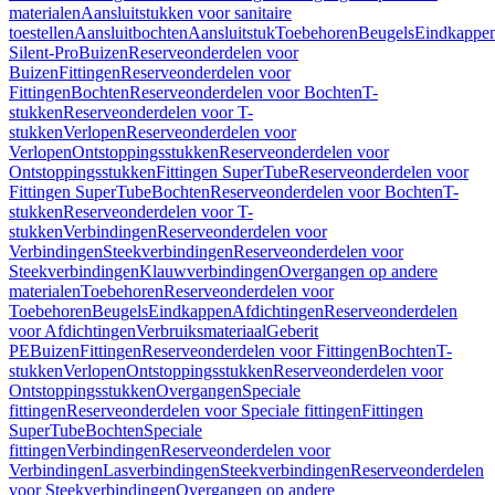
materialen
Aansluitstukken voor sanitaire
toestellen
Aansluitbochten
Aansluitstuk
Toebehoren
Beugels
Eindkappe
Silent-Pro
Buizen
Reserveonderdelen voor
Buizen
Fittingen
Reserveonderdelen voor
Fittingen
Bochten
Reserveonderdelen voor Bochten
T-
stukken
Reserveonderdelen voor T-
stukken
Verlopen
Reserveonderdelen voor
Verlopen
Ontstoppingsstukken
Reserveonderdelen voor
Ontstoppingsstukken
Fittingen SuperTube
Reserveonderdelen voor
Fittingen SuperTube
Bochten
Reserveonderdelen voor Bochten
T-
stukken
Reserveonderdelen voor T-
stukken
Verbindingen
Reserveonderdelen voor
Verbindingen
Steekverbindingen
Reserveonderdelen voor
Steekverbindingen
Klauwverbindingen
Overgangen op andere
materialen
Toebehoren
Reserveonderdelen voor
Toebehoren
Beugels
Eindkappen
Afdichtingen
Reserveonderdelen
voor Afdichtingen
Verbruiksmateriaal
Geberit
PE
Buizen
Fittingen
Reserveonderdelen voor Fittingen
Bochten
T-
stukken
Verlopen
Ontstoppingsstukken
Reserveonderdelen voor
Ontstoppingsstukken
Overgangen
Speciale
fittingen
Reserveonderdelen voor Speciale fittingen
Fittingen
SuperTube
Bochten
Speciale
fittingen
Verbindingen
Reserveonderdelen voor
Verbindingen
Lasverbindingen
Steekverbindingen
Reserveonderdelen
voor Steekverbindingen
Overgangen op andere