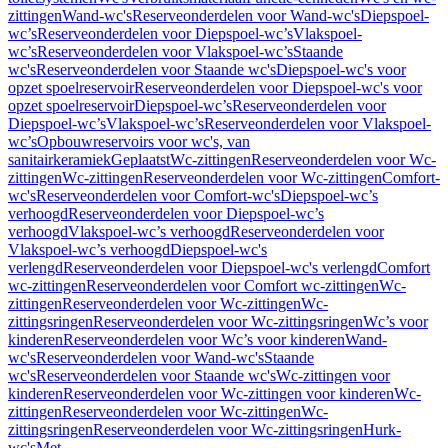
zittingen
Wand-wc's
Reserveonderdelen voor Wand-wc's
Diepspoel-
wc’s
Reserveonderdelen voor Diepspoel-wc’s
Vlakspoel-
wc’s
Reserveonderdelen voor Vlakspoel-wc’s
Staande
wc's
Reserveonderdelen voor Staande wc's
Diepspoel-wc's voor
opzet spoelreservoir
Reserveonderdelen voor Diepspoel-wc's voor
opzet spoelreservoir
Diepspoel-wc’s
Reserveonderdelen voor
Diepspoel-wc’s
Vlakspoel-wc’s
Reserveonderdelen voor Vlakspoel-
wc’s
Opbouwreservoirs voor wc's, van
sanitairkeramiek
Geplaatst
Wc-zittingen
Reserveonderdelen voor Wc-
zittingen
Wc-zittingen
Reserveonderdelen voor Wc-zittingen
Comfort-
wc's
Reserveonderdelen voor Comfort-wc's
Diepspoel-wc’s
verhoogd
Reserveonderdelen voor Diepspoel-wc’s
verhoogd
Vlakspoel-wc’s verhoogd
Reserveonderdelen voor
Vlakspoel-wc’s verhoogd
Diepspoel-wc's
verlengd
Reserveonderdelen voor Diepspoel-wc's verlengd
Comfort
wc-zittingen
Reserveonderdelen voor Comfort wc-zittingen
Wc-
zittingen
Reserveonderdelen voor Wc-zittingen
Wc-
zittingsringen
Reserveonderdelen voor Wc-zittingsringen
Wc’s voor
kinderen
Reserveonderdelen voor Wc’s voor kinderen
Wand-
wc's
Reserveonderdelen voor Wand-wc's
Staande
wc's
Reserveonderdelen voor Staande wc's
Wc-zittingen voor
kinderen
Reserveonderdelen voor Wc-zittingen voor kinderen
Wc-
zittingen
Reserveonderdelen voor Wc-zittingen
Wc-
zittingsringen
Reserveonderdelen voor Wc-zittingsringen
Hurk-
wc's
Met