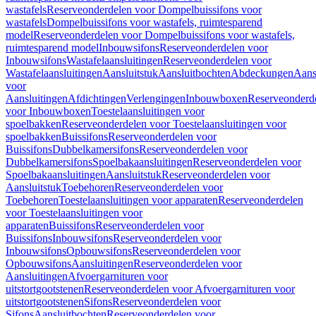
wastafels
Reserveonderdelen voor Dompelbuissifons voor
wastafels
Dompelbuissifons voor wastafels, ruimtesparend
model
Reserveonderdelen voor Dompelbuissifons voor wastafels,
ruimtesparend model
Inbouwsifons
Reserveonderdelen voor
Inbouwsifons
Wastafelaansluitingen
Reserveonderdelen voor
Wastafelaansluitingen
Aansluitstuk
Aansluitbochten
Abdeckungen
Aans
voor
Aansluitingen
Afdichtingen
Verlengingen
Inbouwboxen
Reserveonderd
voor Inbouwboxen
Toestelaansluitingen voor
spoelbakken
Reserveonderdelen voor Toestelaansluitingen voor
spoelbakken
Buissifons
Reserveonderdelen voor
Buissifons
Dubbelkamersifons
Reserveonderdelen voor
Dubbelkamersifons
Spoelbakaansluitingen
Reserveonderdelen voor
Spoelbakaansluitingen
Aansluitstuk
Reserveonderdelen voor
Aansluitstuk
Toebehoren
Reserveonderdelen voor
Toebehoren
Toestelaansluitingen voor apparaten
Reserveonderdelen
voor Toestelaansluitingen voor
apparaten
Buissifons
Reserveonderdelen voor
Buissifons
Inbouwsifons
Reserveonderdelen voor
Inbouwsifons
Opbouwsifons
Reserveonderdelen voor
Opbouwsifons
Aansluitingen
Reserveonderdelen voor
Aansluitingen
Afvoergarnituren voor
uitstortgootstenen
Reserveonderdelen voor Afvoergarnituren voor
uitstortgootstenen
Sifons
Reserveonderdelen voor
Sifons
Aansluitbochten
Reserveonderdelen voor