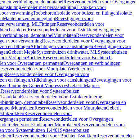
en en verbindingen, demontabel
Reserveonderdelen voor Overgangen
aansluiting
Verdeler met persaansluiting
T-stukken voor
voor verwarming
Toebehoren
Isolatie voor buizen en fittingen
Isolatie
en
Mantelbuizen en inleghulp
Bevestigingen voor
zen verwarming, ML
Fittingen
Reserveonderdelen voor
hten
T-stukken
Reserveonderdelen voor T-stukken
Overgangen
 verbindingen, demontabel
Muurplaten
Reserveonderdelen voor
gen voor verwarming
Reserveonderdelen voor Overgangen voor
zen en fittingen
Afdichtingen voor aansluitingen
Bevestigingen voor
ngen
Geberit Mepla
Systeembuizen drinkwater, ML
Systeembuizen
voor Verlopen
Bochten
Reserveonderdelen voor Bochten
T-
len voor Overgangen permanent
Overgangen en verbindingen,
eserveonderdelen voor Muurplaten
Verdeler met
ing
Reserveonderdelen voor Overgangen voor
zen en fittingen
Afdichtingen voor aansluitingen
Bevestigingen voor
ensverbindingen
Geberit Mapress rvs
Geberit Mapress
1
Reserveonderdelen voor Systeembuizen
n
T-stukken
Reserveonderdelen voor T-stukken
Interne
rbindingen, demontabel
Reserveonderdelen voor Overgangen en
kappen
Muurplaten
Reserveonderdelen voor Muurplaten
Geberit
sstuk
Sokken
Reserveonderdelen voor
ergangen permanent
Reserveonderdelen voor Overgangen
nderdelen voor Eindkappen
Muurplaten
Reserveonderdelen voor
en voor Systeembuizen 1.4401
Systeembuizen
chten
Reserveonderdelen voor Bochten
T-stukken
Reserveonderdelen