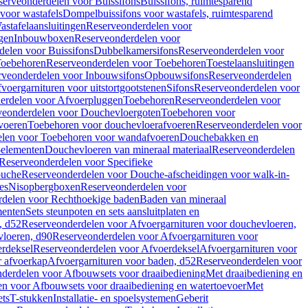
serveonderdelen voor Buissifons
Buissifons, ruimtesparend
voor wastafels
Dompelbuissifons voor wastafels, ruimtesparend
astafelaansluitingen
Reserveonderdelen voor
gen
Inbouwboxen
Reserveonderdelen voor
delen voor Buissifons
Dubbelkamersifons
Reserveonderdelen voor
oebehoren
Reserveonderdelen voor Toebehoren
Toestelaansluitingen
rveonderdelen voor Inbouwsifons
Opbouwsifons
Reserveonderdelen
oergarnituren voor uitstortgootstenen
Sifons
Reserveonderdelen voor
erdelen voor Afvoerpluggen
Toebehoren
Reserveonderdelen voor
veonderdelen voor Douchevloergoten
Toebehoren voor
voeren
Toebehoren voor douchevloerafvoeren
Reserveonderdelen voor
len voor Toebehoren voor wandafvoeren
Douchebakken en
-elementen
Douchevloeren van mineraal materiaal
Reserveonderdelen
Reserveonderdelen voor Specifieke
ouche
Reserveonderdelen voor Douche-afscheidingen voor walk-in-
es
Nisopbergboxen
Reserveonderdelen voor
delen voor Rechthoekige baden
Baden van mineraal
ementen
Sets steunpoten en sets aansluitplaten en
, d52
Reserveonderdelen voor Afvoergarnituren voor douchevloeren,
vloeren, d90
Reserveonderdelen voor Afvoergarnituren voor
rdeksel
Reserveonderdelen voor Afvoerdeksel
Afvoergarnituren voor
 afvoerkap
Afvoergarnituren voor baden, d52
Reserveonderdelen voor
derdelen voor Afbouwsets voor draaibediening
Met draaibediening en
n voor Afbouwsets voor draaibediening en watertoevoer
Met
ets
T-stukken
Installatie- en spoelsystemen
Geberit