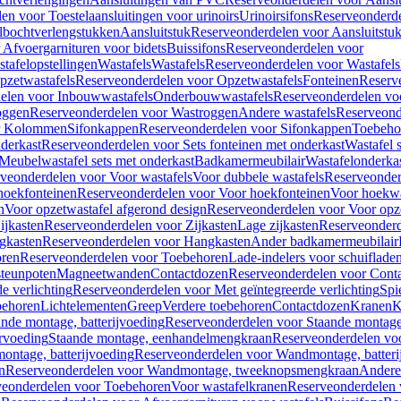
en voor Toestelaansluitingen voor urinoirs
Urinoirsifons
Reserveonderde
lbochtverlengstukken
Aansluitstuk
Reserveonderdelen voor Aansluitstu
Afvoergarnituren voor bidets
Buissifons
Reserveonderdelen voor
tafelopstellingen
Wastafels
Wastafels
Reserveonderdelen voor Wastafels
pzetwastafels
Reserveonderdelen voor Opzetwastafels
Fonteinen
Reserv
elen voor Inbouwwastafels
Onderbouwwastafels
Reserveonderdelen vo
oggen
Reserveonderdelen voor Wastroggen
Andere wastafels
Reserveond
or Kolommen
Sifonkappen
Reserveonderdelen voor Sifonkappen
Toebeho
nderkast
Reserveonderdelen voor Sets fonteinen met onderkast
Wastafel 
Meubelwastafel sets met onderkast
Badkamermeubilair
Wastafelonderka
veonderdelen voor Voor wastafels
Voor dubbele wastafels
Reserveonder
hoekfonteinen
Reserveonderdelen voor Voor hoekfonteinen
Voor hoekwa
n
Voor opzetwastafel afgerond design
Reserveonderdelen voor Voor opze
ijkasten
Reserveonderdelen voor Zijkasten
Lage zijkasten
Reserveonderd
gkasten
Reserveonderdelen voor Hangkasten
Ander badkamermeubilair
ren
Reserveonderdelen voor Toebehoren
Lade-indelers voor schuiflade
steunpoten
Magneetwanden
Contactdozen
Reserveonderdelen voor Cont
e verlichting
Reserveonderdelen voor Met geïntegreerde verlichting
Spi
ehoren
Lichtelementen
Greep
Verdere toebehoren
Contactdozen
Kranen
K
ande montage, batterijvoeding
Reserveonderdelen voor Staande montage,
rvoeding
Staande montage, eenhandelmengkraan
Reserveonderdelen vo
ntage, batterijvoeding
Reserveonderdelen voor Wandmontage, batteri
n
Reserveonderdelen voor Wandmontage, tweeknopsmengkraan
Andere
veonderdelen voor Toebehoren
Voor wastafelkranen
Reserveonderdelen 