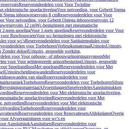
reservoirs
Reserveonderdelen voor Voor Twinline
 elektronische spoelactivering
Voor netvoeding, voor Geberit Sigma
it Sigma inbouwreservoirs 8 cm
Reserveonderdelen voor Voor
or Voor netvoeding, voor Geberit Omega inbouwreservoirs 12
ouwreservoirs 12 cm
Wc-besturingen met pneumatische
 2-toets spoeling
Voor 1-toets spoeling
Reserveonderdelen voor Voor
n voor Ruwbouwsets
Voor wc-besturingen met elektronische
ules voor wc's
Reserveonderdelen voor Sanitairmodules voor
rveonderdelen voor Toebehoren
Verbruiksmateriaal
Urinoirs
Urinoirs,
r Zonder deksel
Urinoirs, gespoelde werking,
delen voor Voor opbouw- of inbouwurinoirstuursysteem
Met
en voor Voor geïntegreerde urinoirbesturing
Urinoirs, gespoelde
voor Spoelrandloos
Met spoelrand
Reserveonderdelen voor Met
sel
Urinoirscheidingswanden
Reserveonderdelen voor
heidingswanden van glas
Reserveonderdelen voor
tairkeramiek
Toebehoren
Reserveonderdelen voor Toebehoren
Sifons
Bevestigingsmateriaal
Afvoerpluggen
Spoelverdeler
Aansluitstukken
tvoeding
Reserveonderdelen voor Met elektronische spoelactivering,
neumatische spoelactivering
Reserveonderdelen voor Met
ng, netvoeding
Reserveonderdelen voor Met elektronische
erijvoeding
Toebehoren
Reserveonderdelen voor
ovatiesets
Reserveonderdelen voor Renovatiesets
Afdekplaten
Overig
voor Afvoergarnituren voor wc's en
oor Aansluitstuk
Aansluitsets
Reserveonderdelen voor
uitingen van PVC
Manchetten en afdekkappen
Overgang- en