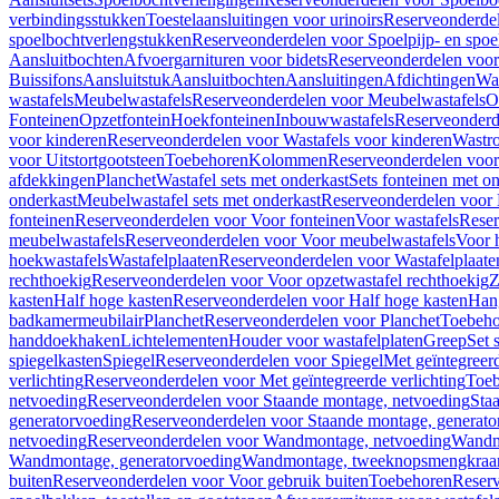
verbindingsstukken
Toestelaansluitingen voor urinoirs
Reserveonderdel
spoelbochtverlengstukken
Reserveonderdelen voor Spoelpijp- en spoe
Aansluitbochten
Afvoergarnituren voor bidets
Reserveonderdelen voor 
Buissifons
Aansluitstuk
Aansluitbochten
Aansluitingen
Afdichtingen
Was
wastafels
Meubelwastafels
Reserveonderdelen voor Meubelwastafels
O
Fonteinen
Opzetfontein
Hoekfonteinen
Inbouwwastafels
Reserveonderd
voor kinderen
Reserveonderdelen voor Wastafels voor kinderen
Wastr
voor Uitstortgootsteen
Toebehoren
Kolommen
Reserveonderdelen vo
afdekkingen
Planchet
Wastafel sets met onderkast
Sets fonteinen met o
onderkast
Meubelwastafel sets met onderkast
Reserveonderdelen voor 
fonteinen
Reserveonderdelen voor Voor fonteinen
Voor wastafels
Reser
meubelwastafels
Reserveonderdelen voor Voor meubelwastafels
Voor 
hoekwastafels
Wastafelplaaten
Reserveonderdelen voor Wastafelplaate
rechthoekig
Reserveonderdelen voor Voor opzetwastafel rechthoekig
Z
kasten
Half hoge kasten
Reserveonderdelen voor Half hoge kasten
Han
badkamermeubilair
Planchet
Reserveonderdelen voor Planchet
Toebeho
handdoekhaken
Lichtelementen
Houder voor wastafelplaten
Greep
Set 
spiegelkasten
Spiegel
Reserveonderdelen voor Spiegel
Met geïntegreerd
verlichting
Reserveonderdelen voor Met geïntegreerde verlichting
Toeb
netvoeding
Reserveonderdelen voor Staande montage, netvoeding
Sta
generatorvoeding
Reserveonderdelen voor Staande montage, generato
netvoeding
Reserveonderdelen voor Wandmontage, netvoeding
Wandmo
Wandmontage, generatorvoeding
Wandmontage, tweeknopsmengkraa
buiten
Reserveonderdelen voor Voor gebruik buiten
Toebehoren
Reser