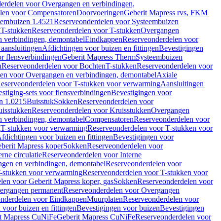
erdelen voor Overgangen en verbindingen,
len voor Compensatoren
Doorvoeringen
Geberit Mapress rvs, FKM
eembuizen 1.4521
Reserveonderdelen voor Systeembuizen
n
T-stukken
Reserveonderdelen voor T-stukken
Overgangen
 verbindingen, demontabel
Eindkappen
Reserveonderdelen voor
 aansluitingen
Afdichtingen voor buizen en fittingen
Bevestigingen
or flensverbindingen
Geberit Mapress Therm
Systeembuizen
n
Reserveonderdelen voor Bochten
T-stukken
Reserveonderdelen voor
en voor Overgangen en verbindingen, demontabel
Axiale
eserveonderdelen voor T-stukken voor verwarming
Aansluitingen
stiging-sets voor flensverbindingen
Bevestigingen voor
n 1.0215
Buisstuk
Sokken
Reserveonderdelen voor
uisstukken
Reserveonderdelen voor Kruisstukken
Overgangen
 verbindingen, demontabel
Compensatoren
Reserveonderdelen voor
g
T-stukken voor verwarming
Reserveonderdelen voor T-stukken voor
fdichtingen voor buizen en fittingen
Bevestigingen voor
berit Mapress koper
Sokken
Reserveonderdelen voor
erne circulatie
Reserveonderdelen voor Interne
gen en verbindingen, demontabel
Reserveonderdelen voor
-stukken voor verwarming
Reserveonderdelen voor T-stukken voor
len voor Geberit Mapress koper, gas
Sokken
Reserveonderdelen voor
ergangen permanent
Reserveonderdelen voor Overgangen
nderdelen voor Eindkappen
Muurplaten
Reserveonderdelen voor
 voor buizen en fittingen
Bevestigingen voor buizen
Bevestigingen
t Mapress CuNiFe
Geberit Mapress CuNiFe
Reserveonderdelen voor