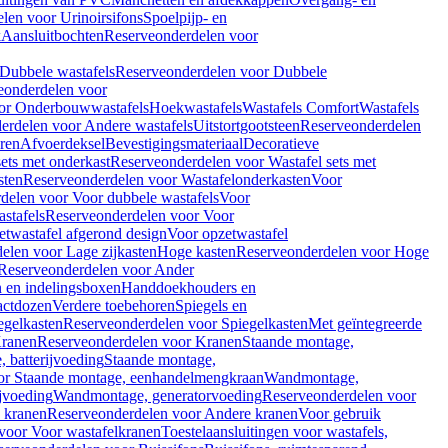
len voor Urinoirsifons
Spoelpijp- en
k
Aansluitbochten
Reserveonderdelen voor
Dubbele wastafels
Reserveonderdelen voor Dubbele
eonderdelen voor
or Onderbouwwastafels
Hoekwastafels
Wastafels Comfort
Wastafels
erdelen voor Andere wastafels
Uitstortgootsteen
Reserveonderdelen
ren
Afvoerdeksel
Bevestigingsmateriaal
Decoratieve
sets met onderkast
Reserveonderdelen voor Wastafel sets met
sten
Reserveonderdelen voor Wastafelonderkasten
Voor
delen voor Voor dubbele wastafels
Voor
stafels
Reserveonderdelen voor Voor
twastafel afgerond design
Voor opzetwastafel
elen voor Lage zijkasten
Hoge kasten
Reserveonderdelen voor Hoge
Reserveonderdelen voor Ander
n en indelingsboxen
Handdoekhouders en
actdozen
Verdere toebehoren
Spiegels en
egelkasten
Reserveonderdelen voor Spiegelkasten
Met geïntegreerde
ranen
Reserveonderdelen voor Kranen
Staande montage,
 batterijvoeding
Staande montage,
or Staande montage, eenhandelmengkraan
Wandmontage,
jvoeding
Wandmontage, generatorvoeding
Reserveonderdelen voor
 kranen
Reserveonderdelen voor Andere kranen
Voor gebruik
voor Voor wastafelkranen
Toestelaansluitingen voor wastafels,