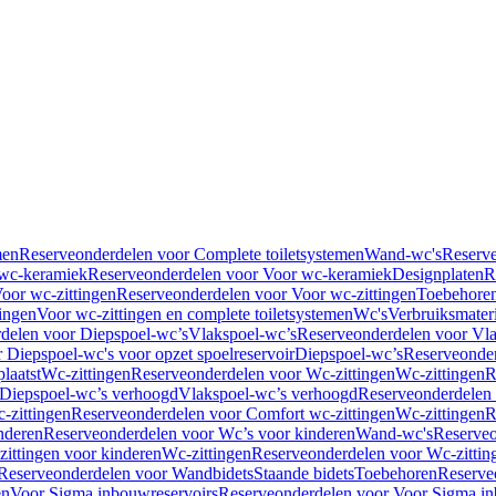
men
Reserveonderdelen voor Complete toiletsystemen
Wand-wc's
Reserv
wc-keramiek
Reserveonderdelen voor Voor wc-keramiek
Designplaten
R
oor wc-zittingen
Reserveonderdelen voor Voor wc-zittingen
Toebehore
ingen
Voor wc-zittingen en complete toiletsystemen
Wc's
Verbruiksmater
delen voor Diepspoel-wc’s
Vlakspoel-wc’s
Reserveonderdelen voor Vla
 Diepspoel-wc's voor opzet spoelreservoir
Diepspoel-wc’s
Reserveonder
laatst
Wc-zittingen
Reserveonderdelen voor Wc-zittingen
Wc-zittingen
R
 Diepspoel-wc’s verhoogd
Vlakspoel-wc’s verhoogd
Reserveonderdelen
-zittingen
Reserveonderdelen voor Comfort wc-zittingen
Wc-zittingen
R
nderen
Reserveonderdelen voor Wc’s voor kinderen
Wand-wc's
Reserveo
ittingen voor kinderen
Wc-zittingen
Reserveonderdelen voor Wc-zittin
Reserveonderdelen voor Wandbidets
Staande bidets
Toebehoren
Reserve
en
Voor Sigma inbouwreservoirs
Reserveonderdelen voor Voor Sigma in