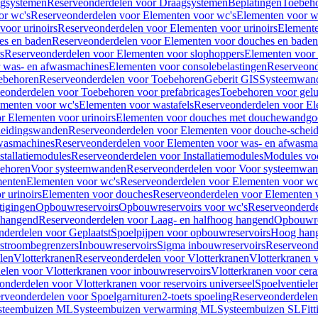
gsystemen
Reserveonderdelen voor Draagsystemen
Beplatingen
Toebeh
or wc's
Reserveonderdelen voor Elementen voor wc's
Elementen voor wa
voor urinoirs
Reserveonderdelen voor Elementen voor urinoirs
Element
es en baden
Reserveonderdelen voor Elementen voor douches en baden
s
Reserveonderdelen voor Elementen voor slophoppers
Elementen voor
 was- en afwasmachines
Elementen voor consolebelastingen
Reserveond
ebehoren
Reserveonderdelen voor Toebehoren
Geberit GIS
Systeemwan
eonderdelen voor Toebehoren voor prefabricages
Toebehoren voor gelui
ementen voor wc's
Elementen voor wastafels
Reserveonderdelen voor El
r Elementen voor urinoirs
Elementen voor douches met douchewandgo
heidingswanden
Reserveonderdelen voor Elementen voor douche-schei
wasmachines
Reserveonderdelen voor Elementen voor was- en afwasma
stallatiemodules
Reserveonderdelen voor Installatiemodules
Modules vo
behoren
Voor systeemwanden
Reserveonderdelen voor Voor systeemwa
menten
Elementen voor wc's
Reserveonderdelen voor Elementen voor wc
 urinoirs
Elementen voor douches
Reserveonderdelen voor Elementen 
tigingen
Opbouwreservoirs
Opbouwreservoirs voor wc's
Reserveonderde
 hangend
Reserveonderdelen voor Laag- en halfhoog hangend
Opbouwres
nderdelen voor Geplaatst
Spoelpijpen voor opbouwreservoirs
Hoog han
rstroombegrenzers
Inbouwreservoirs
Sigma inbouwreservoirs
Reserveond
len
Vlotterkranen
Reserveonderdelen voor Vlotterkranen
Vlotterkranen 
elen voor Vlotterkranen voor inbouwreservoirs
Vlotterkranen voor cera
onderdelen voor Vlotterkranen voor reservoirs universeel
Spoelventiele
rveonderdelen voor Spoelgarnituren
2-toets spoeling
Reserveonderdelen 
steembuizen ML
Systeembuizen verwarming ML
Systeembuizen SL
Fit