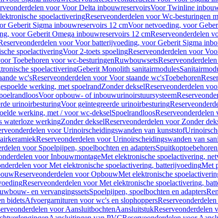
rveonderdelen voor Voor Delta inbouwreservoirs
Voor Twinline inbouw
ektronische spoelactivering
Reserveonderdelen voor Wc-besturingen met
or Geberit Sigma inbouwreservoirs 12 cm
Voor netvoeding, voor Geber
ng, voor Geberit Omega inbouwreservoirs 12 cm
Reserveonderdelen vo
Reserveonderdelen voor Voor batterijvoeding, voor Geberit Sigma inb
sche spoelactivering
Voor 2-toets spoeling
Reserveonderdelen voor Voor
oor Toebehoren voor wc-besturingen
Ruwbouwsets
Reserveonderdele
ronische spoelactivering
Geberit Monolith sanitairmodules
Sanitairmod
aande wc's
Reserveonderdelen voor Voor staande wc's
Toebehoren
Rese
gespoelde werking, met spoelrand
Zonder deksel
Reserveonderdelen voo
poelrandloos
Voor opbouw- of inbouwurinoirstuursysteem
Reserveonder
de urinoirbesturing
Voor geïntegreerde urinoirbesturing
Reserveonderdel
oelde werking, met / voor wc-deksel
Spoelrandloos
Reserveonderdelen 
s waterloze werking
Zonder deksel
Reserveonderdelen voor Zonder dek
rveonderdelen voor Urinoirscheidingswanden van kunststof
Urinoirsc
airkeramiek
Reserveonderdelen voor Urinoirscheidingswanden van sani
rdelen voor Spoelpijpen, spoelbochten en adapters
Spuitkoptoebehoren
onderdelen voor Inbouwmontage
Met elektronische spoelactivering, ne
nderdelen voor Met elektronische spoelactivering, batterijvoeding
Met p
bouw
Reserveonderdelen voor Opbouw
Met elektronische spoelactiveri
jvoeding
Reserveonderdelen voor Met elektronische spoelactivering, batt
uwbouw- en vervangingssets
Spoelpijpen, spoelbochten en adapters
Ren
en bidets
Afvoergarnituren voor wc's en slophoppers
Reserveonderdelen 
erveonderdelen voor Aansluitbochten
Aansluitstuk
Reserveonderdelen v
chtverlengingen
Aansluitingen van PVC
Reserveonderdelen voor Aansl