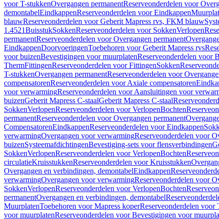
voor T-stukken
Overgangen permanent
Reserveonderdelen voor Over
demontabel
Eindkappen
Reserveonderdelen voor Eindkappen
Muurpla
blauw
Reserveonderdelen voor Geberit Mapress rvs, FKM blauw
Syst
1.4521
Buisstuk
Sokken
Reserveonderdelen voor Sokken
Verlopen
Rese
permanent
Reserveonderdelen voor Overgangen permanent
Overgange
Eindkappen
Doorvoeringen
Toebehoren voor Geberit Mapress rvs
Rese
voor buizen
Bevestigingen voor muurplaten
Reserveonderdelen voor B
Therm
Fittingen
Reserveonderdelen voor Fittingen
Sokken
Reserveonde
T-stukken
Overgangen permanent
Reserveonderdelen voor Overgange
compensatoren
Reserveonderdelen voor Axiale compensatoren
Eindka
voor verwarming
Reserveonderdelen voor Aansluitingen voor verwar
buizen
Geberit Mapress C-staal
Geberit Mapress C-staal
Reserveonderd
Sokken
Verlopen
Reserveonderdelen voor Verlopen
Bochten
Reserveon
permanent
Reserveonderdelen voor Overgangen permanent
Overgange
Compensatoren
Eindkappen
Reserveonderdelen voor Eindkappen
Sokk
verwarming
Overgangen voor verwarming
Reserveonderdelen voor O
buizen
Systeemafdichtingen
Bevestiging-sets voor flensverbindingen
Ge
Sokken
Verlopen
Reserveonderdelen voor Verlopen
Bochten
Reserveon
circulatie
Kruisstukken
Reserveonderdelen voor Kruisstukken
Overgan
Overgangen en verbindingen, demontabel
Eindkappen
Reserveonderd
verwarming
Overgangen voor verwarming
Reserveonderdelen voor O
Sokken
Verlopen
Reserveonderdelen voor Verlopen
Bochten
Reserveon
permanent
Overgangen en verbindingen, demontabel
Reserveonderdel
Muurplaten
Toebehoren voor Mapress koper
Reserveonderdelen voor 
voor muurplaten
Reserveonderdelen voor Bevestigingen voor muurpla