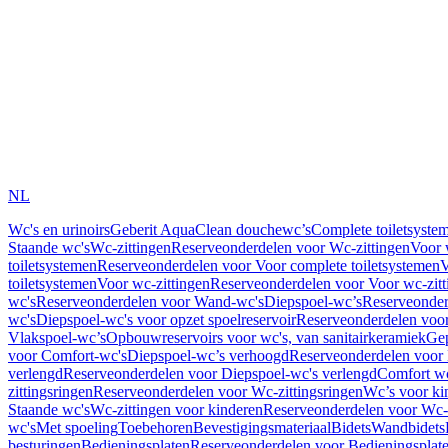
NL
Wc's en urinoirs
Geberit AquaClean douchewc’s
Complete toiletsyste
Staande wc's
Wc-zittingen
Reserveonderdelen voor Wc-zittingen
Voor 
toiletsystemen
Reserveonderdelen voor Voor complete toiletsystemen
V
toiletsystemen
Voor wc-zittingen
Reserveonderdelen voor Voor wc-zitt
wc's
Reserveonderdelen voor Wand-wc's
Diepspoel-wc’s
Reserveonder
wc's
Diepspoel-wc's voor opzet spoelreservoir
Reserveonderdelen voor
Vlakspoel-wc’s
Opbouwreservoirs voor wc's, van sanitairkeramiek
Gep
voor Comfort-wc's
Diepspoel-wc’s verhoogd
Reserveonderdelen voor
verlengd
Reserveonderdelen voor Diepspoel-wc's verlengd
Comfort wc
zittingsringen
Reserveonderdelen voor Wc-zittingsringen
Wc’s voor ki
Staande wc's
Wc-zittingen voor kinderen
Reserveonderdelen voor Wc-z
wc's
Met spoeling
Toebehoren
Bevestigingsmateriaal
Bidets
Wandbidets
besturingen
Bedieningsplaten
Reserveonderdelen voor Bedieningsplat