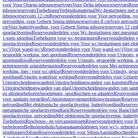
voor Voor Omega inbouwreservoirs
Voor Delta inbouwreservoirs
Rese
inbouwreservoirs
Toebehoren
Verbruiksmateriaal
Wc-besturingen met el
inbouwreservoirs 12 cm
Reserveonderdelen voor Voor netvoeding, vo
netvoeding, voor Geberit Sigma inbouwreservoirs 8 cm
Voor netvoedi
cm
Voor batterijvoeding, voor Geberit Sigma inbouwreservoirs 12 cm
spoelactivering
Reserveonderdelen voor Wc-besturingen met pneumati
1-toets spoeling
Toebehoren voor wc-besturingen
Reserveonderdelen v
spoelactivering
Reserveonderdelen voor Voor wc-besturingen met elekt
wc's
Voor wand-wc's
Reserveonderdelen voor Voor wand-wc's
Voor st
gespoelde werking, met spoelrand
Reserveonderdelen voor Urinoirs, 
spoelrandloos
Reserveonderdelen voor Urinoirs, gespoelde werking, s
geïntegreerde urinoirbesturing
Reserveonderdelen voor Met geïntegreer
werking, met / voor wc-deksel
Reserveonderdelen voor Urinoirs, gesp
spoelrand
Urinoirs waterloze werking
Reserveonderdelen voor Urinoir
Urinoirscheidingswanden
Urinoirscheidingswanden van kunststof
Rese
Urinoirscheidingswanden van glas
Urinoirscheidingswanden van sanit
en sifontoebehoren
Spoelpijpen, spoelbochten en adapters
Reserveonde
voor sanitaire toestellen
Urinoirstuursystemen
Inbouwmontage
Reserve
netvoeding
Met elektronische spoelactivering, batterijvoeding
Reserveo
pneumatische spoelactivering
Basic
Reserveonderdelen voor Basic
Op
spoelactivering, netvoeding
Met elektronische spoelactivering, batteri
Toebehoren
Ruwbouw- en vervangingssets
Reserveonderdelen voor R
toebehoren
Bedieningshulp
Apparaataansluitingen voor wc's, urinoirs 
slophoppers
Sifons
Reserveonderdelen voor Sifons
Aansluitbochten
Res
Aansluitsets
Spoelbochtverlengingen
Reserveonderdelen voor Spoelbo