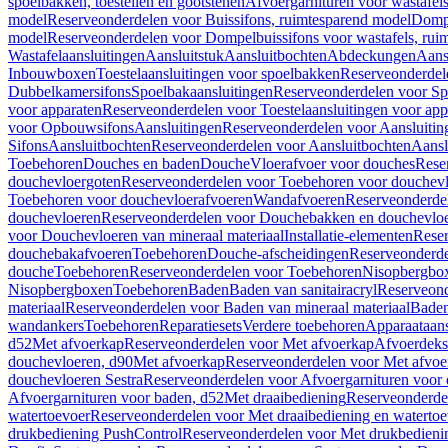
spoelbakken, toestellen en gootstenen
Afvoergarnituren voor wastafel
model
Reserveonderdelen voor Buissifons, ruimtesparend model
Dompe
model
Reserveonderdelen voor Dompelbuissifons voor wastafels, rui
Wastafelaansluitingen
Aansluitstuk
Aansluitbochten
Abdeckungen
Aans
Inbouwboxen
Toestelaansluitingen voor spoelbakken
Reserveonderdele
Dubbelkamersifons
Spoelbakaansluitingen
Reserveonderdelen voor Sp
voor apparaten
Reserveonderdelen voor Toestelaansluitingen voor app
voor Opbouwsifons
Aansluitingen
Reserveonderdelen voor Aansluitin
Sifons
Aansluitbochten
Reserveonderdelen voor Aansluitbochten
Aansl
Toebehoren
Douches en baden
Douche
Vloerafvoer voor douches
Rese
douchevloergoten
Reserveonderdelen voor Toebehoren voor douchev
Toebehoren voor douchevloerafvoeren
Wandafvoeren
Reserveonderde
douchevloeren
Reserveonderdelen voor Douchebakken en douchevlo
voor Douchevloeren van mineraal materiaal
Installatie-elementen
Reser
douchebakafvoeren
Toebehoren
Douche-afscheidingen
Reserveonderde
douche
Toebehoren
Reserveonderdelen voor Toebehoren
Nisopbergbo
Nisopbergboxen
Toebehoren
Baden
Baden van sanitairacryl
Reserveond
materiaal
Reserveonderdelen voor Baden van mineraal materiaal
Baden
wandankers
Toebehoren
Reparatiesets
Verdere toebehoren
Apparaataans
d52
Met afvoerkap
Reserveonderdelen voor Met afvoerkap
Afvoerdeks
douchevloeren, d90
Met afvoerkap
Reserveonderdelen voor Met afvoe
douchevloeren Sestra
Reserveonderdelen voor Afvoergarnituren voor 
Afvoergarnituren voor baden, d52
Met draaibediening
Reserveonderde
watertoevoer
Reserveonderdelen voor Met draaibediening en watertoe
drukbediening PushControl
Reserveonderdelen voor Met drukbedieni