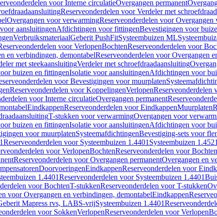
erveonderdelen voor Interne circulatie
Overgangen permanent
Overgang
roefdraadaansluiting
Reserveonderdelen voor Verdeler met schroefdraad
bel
Overgangen voor verwarming
Reserveonderdelen voor Overgangen 
voor aansluitingen
Afdichtingen voor fittingen
Bevestigingen voor buiz
ingen
Verbruiksmateriaal
Geberit PushFit
Systeembuizen ML
Systeembui
Reserveonderdelen voor Verlopen
Bochten
Reserveonderdelen voor Boc
n en verbindingen, demontabel
Reserveonderdelen voor Overgangen en
eler met steekaansluiting
Verdeler met schroefdraadaansluiting
Overgan
voor buizen en fittingen
Isolatie voor aansluitingen
Afdichtingen voor bui
eserveonderdelen voor Bevestigingen voor muurplaten
Systeemafdichti
gen
Reserveonderdelen voor Koppelingen
Verlopen
Reserveonderdelen 
erdelen voor Interne circulatie
Overgangen permanent
Reserveonderde
emontabel
Eindkappen
Reserveonderdelen voor Eindkappen
Muurplaten
R
draadaansluiting
T-stukken voor verwarming
Overgangen voor verwarm
voor buizen en fittingen
Isolatie voor aansluitingen
Afdichtingen voor bui
igingen voor muurplaten
Systeemafdichtingen
Bevestiging-sets voor fl
1
Reserveonderdelen voor Systeembuizen 1.4401
Systeembuizen 1.452
rveonderdelen voor Verlopen
Bochten
Reserveonderdelen voor Bochte
nent
Reserveonderdelen voor Overgangen permanent
Overgangen en ve
ompensatoren
Doorvoeringen
Eindkappen
Reserveonderdelen voor Eind
steembuizen 1.4401
Reserveonderdelen voor Systeembuizen 1.4401
Bui
derdelen voor Bochten
T-stukken
Reserveonderdelen voor T-stukken
Ov
en voor Overgangen en verbindingen, demontabel
Eindkappen
Reserveo
eberit Mapress rvs, LABS-vrij
Systeembuizen 1.4401
Reserveonderdel
eonderdelen voor Sokken
Verlopen
Reserveonderdelen voor Verlopen
Bo