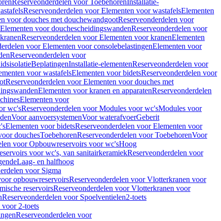
oren
Reserveonderdelen voor Toebehoren
Installatie-
stafels
Reserveonderdelen voor Elementen voor wastafels
Elementen
en voor douches met douchewandgoot
Reserveonderdelen voor
Elementen voor douchescheidingswanden
Reserveonderdelen voor
 kranen
Reserveonderdelen voor Elementen voor kranen
Elementen
erdelen voor Elementen voor consolebelastingen
Elementen voor
den
Reserveonderdelen voor
dsisolatie
Beplatingen
Installatie-elementen
Reserveonderdelen voor
ementen voor wastafels
Elementen voor bidets
Reserveonderdelen voor
ot
Reserveonderdelen voor Elementen voor douches met
dingswanden
Elementen voor kranen en apparaten
Reserveonderdelen
chines
Elementen voor
or wc's
Reserveonderdelen voor Modules voor wc's
Modules voor
nden
Voor aanvoersystemen
Voor waterafvoer
Geberit
's
Elementen voor bidets
Reserveonderdelen voor Elementen voor
voor douches
Toebehoren
Reserveonderdelen voor Toebehoren
Voor
len voor Opbouwreservoirs voor wc's
Hoog
ervoirs voor wc's, van sanitairkeramiek
Reserveonderdelen voor
gende
Laag- en halfhoog
erdelen voor Sigma
voor opbouwreservoirs
Reserveonderdelen voor Vlotterkranen voor
mische reservoirs
Reserveonderdelen voor Vlotterkranen voor
n
Reserveonderdelen voor Spoelventielen
2-toets
voor 2-toets
tingen
Reserveonderdelen voor