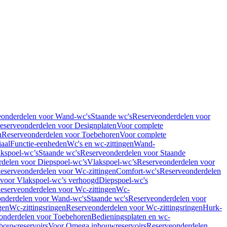
eonderdelen voor Wand-wc's
Staande wc's
Reserveonderdelen voor
eserveonderdelen voor Designplaten
Voor complete
n
Reserveonderdelen voor Toebehoren
Voor complete
iaal
Functie-eenheden
Wc's en wc-zittingen
Wand-
kspoel-wc’s
Staande wc's
Reserveonderdelen voor Staande
delen voor Diepspoel-wc’s
Vlakspoel-wc’s
Reserveonderdelen voor
eserveonderdelen voor Wc-zittingen
Comfort-wc's
Reserveonderdelen
 voor Vlakspoel-wc’s verhoogd
Diepspoel-wc's
eserveonderdelen voor Wc-zittingen
Wc-
nderdelen voor Wand-wc's
Staande wc's
Reserveonderdelen voor
gen
Wc-zittingsringen
Reserveonderdelen voor Wc-zittingsringen
Hurk-
onderdelen voor Toebehoren
Bedieningsplaten en wc-
bouwreservoirs
Voor Omega inbouwreservoirs
Reserveonderdelen