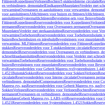
Fittingen
Koppelingen
Verlopen
Bochten
T-stukken
Interne circulatie
Res
en verbindingen, demontabel
Eindkappen
Muurplaten
Verdeler met sch
verwarming
Overgangen en aansluitingen voor verwarming, demonta
voor aansluitingen
Afdichtingen voor buizen en fittingen
Afdichtingen 
aansluitingen
Systeemafdichtingen
Bevestiging-sets voor flensverbind
Fittingen
Koppelingen
Reserveonderdelen voor Koppelingen
Verlopen
permanent
Reserveonderdelen voor Overgangen permanent
Overgange
Muurplaten
Verdeler met steekaansluiting
Reserveonderdelen voor Verd
verwarming
Toebehoren
Reserveonderdelen voor Toebehoren
Isolatie 
buizen
Beschermbuizen en inleghulp
Bevestigingen voor muurplaten
R
verwarming, ML
Fittingen
Reserveonderdelen voor Fittingen
Koppelin
stukken
Reserveonderdelen voor T-stukken
Interne circulatie
Reserveond
demontabel
Reserveonderdelen voor Overgangen en verbindingen, d
schroefdraadaansluiting
Reserveonderdelen voor Verdeler met schroef
verwarming
Toebehoren
Reserveonderdelen voor Toebehoren
Isolatie 
buizen
Bevestigingen voor muurplaten
Reserveonderdelen voor Bevest
rvs
Reserveonderdelen voor Geberit Mapress rvs
Systeembuizen 1.440
1.4521
Buisstuk
Sokken
Reserveonderdelen voor Sokken
Verlopen
Rese
circulatie
Reserveonderdelen voor Interne circulatie
Overgangen perma
verbindingen, demontabel
Compensatoren
Reserveonderdelen voor C
Mapress rvs, gas
Reserveonderdelen voor Geberit Mapress rvs, gas
Sy
Sokken
Verlopen
Reserveonderdelen voor Verlopen
Bochten
Reserveon
permanent
Overgangen en verbindingen, demontabel
Reserveonderdel
Muurplaten
Geberit Mapress rvs, LABS-vrij
Reserveonderdelen voor G
1.4521
Reserveonderdelen voor Systeembuizen 1.4521
Sokken
Reserv