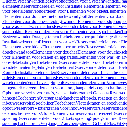
Duofix
Systeemwanden
Reserveonderdelen voor Systeemwanden
Draa
elementen
Reserveonderdelen voor Installatie-elementen
Elementen vo
voor bidets
Reserveonderdelen voor Elementen voor bidets
Elementen 
Elementen voor douches met douchewandgoot
Elementen voor douch
Elementen voor douchescheidingswanden
Elementen voor slophopper
voor was- en afwasmachines
Reserveonderdelen voor Elementen voor
spoelbakken
Reserveonderdelen voor Elementen voor spoelbakken
To
Systeemwanden
Draagsystemen
Toebehoren voor prefabricages
Reserv
Installatie-elementen
Elementen voor wc's
Reserveonderdelen voor El
Elementen voor bidets
Elementen voor urinoirs
Reserveonderdelen voo
douchewandgoot
Elementen voor douches
Elementen voor douche-sc
voor Elementen voor kranen en apparaten
Elementen voor was- en af
consolebelastingen
Toebehoren
Reserveonderdelen voor Toebehoren
In
wandelementen
Beplatingen
Toebehoren
Reserveonderdelen voor Toe
Kombifix
Installatie-elementen
Reserveonderdelen voor Installatie-ele
bidets
Elementen voor urinoirs
Reserveonderdelen voor Elementen voor
wc-elementen
Voor bevestigingen
Reserveonderdelen voor Voor beves
hangende
Reserveonderdelen voor Hoog hangende
Laag- en halfhoog
Opbouwreservoirs voor wc's, van sanitairkeramiek
Geplaatst
Reserveo
hangend
Toebehoren
Overgangen
Manchetten
Nippels, rozetten en doo
inbouwreservoirs
Spoelpijpen
Toebehoren
Vlotterkranen en spoelventie
opbouwreservoirs
Vlotterkranen voor inbouwreservoirs
Reserveonderd
ceramische reservoirs
Vlotterkranen voor reservoirs universeel
Reserve
spoeling
Reserveonderdelen voor 2-toets spoeling
Spoelgarnituren
Rese
spoeling
Toebehoren
Overgangen
Aanvoersystemen
Geberit FlowFit
Sy