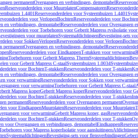
gangen permanent
Overgangen en verbindingen, demontabel
Reserveond
ten
Reserveonderdelen voor Muurplaten
Compensatoren
Reserveonderde
eembuizen 1.4401
Reserveonderdelen voor Systeembuizen 1.4401
Syst
rveonderdelen voor Verlopen
Bochten
Reserveonderdelen voor Bochte
n en verbindingen, demontabel
Reserveonderdelen voor Overgangen en
rveonderdelen voor Toebehoren voor Geberit Mapress rvs
Isolatie voor
evestigingen voor muurplaten
Systeemafdichtingen
Bevestiging-sets vo
rdelen voor Sokken
Verlopen
Reserveonderdelen voor Verlopen
Bochte
n permanent
Overgangen en verbindingen, demontabel
Reserveonderdel
ppen
Reserveonderdelen voor Eindkappen
T-stukken voor verwarming
R
ming
Toebehoren voor Geberit Mapress Therm
Systeemafdichtingen
Beve
elen voor Geberit Mapress C-staal
Systeembuizen 1.0034
Systeembuize
derdelen voor Bochten
T-stukken
Reserveonderdelen voor T-stukken
Kr
n en verbindingen, demontabel
Reserveonderdelen voor Overgangen en
en voor verwarming
Reserveonderdelen voor Sokken voor verwarmin
vergangen voor verwarming
Toebehoren voor Geberit Mapress C-staal
A
berit Mapress koper
Geberit Mapress koper
Reserveonderdelen voor Ge
derdelen voor Bochten
T-stukken
Reserveonderdelen voor T-stukken
Int
gen permanent
Reserveonderdelen voor Overgangen permanent
Overgan
elen voor Eindkappen
Muurplaten
Reserveonderdelen voor Muurplaten
T
vergangen voor verwarming
Geberit Mapress koper, gas
Reserveonderde
derdelen voor Bochten
T-stukken
Reserveonderdelen voor T-stukken
Ov
en voor Overgangen en verbindingen, demontabel
Eindkappen
Reserveo
Toebehoren voor Mapress koper
Isolatie voor aansluitingen
Afdichtingen
ten
Systeemafdichtingen
Bevestiging-sets voor flensverbindingen
Geberi