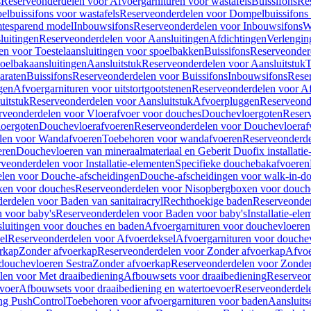
s
Reserveonderdelen voor Afvoergarnituren voor wastafels
Buissifons
Re
lbuissifons voor wastafels
Reserveonderdelen voor Dompelbuissifons 
mtesparend model
Inbouwsifons
Reserveonderdelen voor Inbouwsifons
W
luitingen
Reserveonderdelen voor Aansluitingen
Afdichtingen
Verlengin
n voor Toestelaansluitingen voor spoelbakken
Buissifons
Reserveonder
oelbakaansluitingen
Aansluitstuk
Reserveonderdelen voor Aansluitstuk
T
araten
Buissifons
Reserveonderdelen voor Buissifons
Inbouwsifons
Rese
gen
Afvoergarnituren voor uitstortgootstenen
Reserveonderdelen voor Afv
uitstuk
Reserveonderdelen voor Aansluitstuk
Afvoerpluggen
Reserveond
rveonderdelen voor Vloerafvoer voor douches
Douchevloergoten
Reser
loergoten
Douchevloerafvoeren
Reserveonderdelen voor Douchevloeraf
len voor Wandafvoeren
Toebehoren voor wandafvoeren
Reserveonderde
eren
Douchevloeren van mineraalmateriaal en Geberit Duofix installatie
veonderdelen voor Installatie-elementen
Specifieke douchebakafvoeren
len voor Douche-afscheidingen
Douche-afscheidingen voor walk-in-d
xen voor douches
Reserveonderdelen voor Nisopbergboxen voor douch
erdelen voor Baden van sanitairacryl
Rechthoekige baden
Reserveonder
 voor baby's
Reserveonderdelen voor Baden voor baby's
Installatie-el
luitingen voor douches en baden
Afvoergarnituren voor douchevloeren
el
Reserveonderdelen voor Afvoerdeksel
Afvoergarnituren voor douche
rkap
Zonder afvoerkap
Reserveonderdelen voor Zonder afvoerkap
Afvoe
douchevloeren Sestra
Zonder afvoerkap
Reserveonderdelen voor Zonder
len voor Met draaibediening
Afbouwsets voor draaibediening
Reserveon
voer
Afbouwsets voor draaibediening en watertoevoer
Reserveonderdele
ng PushControl
Toebehoren voor afvoergarnituren voor baden
Aansluits