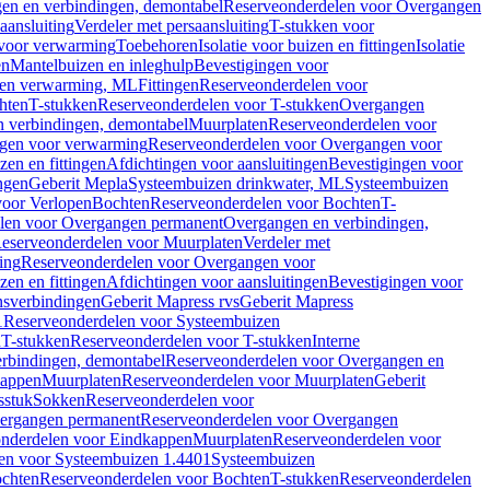
en en verbindingen, demontabel
Reserveonderdelen voor Overgangen
aansluiting
Verdeler met persaansluiting
T-stukken voor
voor verwarming
Toebehoren
Isolatie voor buizen en fittingen
Isolatie
en
Mantelbuizen en inleghulp
Bevestigingen voor
zen verwarming, ML
Fittingen
Reserveonderdelen voor
hten
T-stukken
Reserveonderdelen voor T-stukken
Overgangen
 verbindingen, demontabel
Muurplaten
Reserveonderdelen voor
gen voor verwarming
Reserveonderdelen voor Overgangen voor
zen en fittingen
Afdichtingen voor aansluitingen
Bevestigingen voor
ngen
Geberit Mepla
Systeembuizen drinkwater, ML
Systeembuizen
voor Verlopen
Bochten
Reserveonderdelen voor Bochten
T-
len voor Overgangen permanent
Overgangen en verbindingen,
eserveonderdelen voor Muurplaten
Verdeler met
ing
Reserveonderdelen voor Overgangen voor
zen en fittingen
Afdichtingen voor aansluitingen
Bevestigingen voor
ensverbindingen
Geberit Mapress rvs
Geberit Mapress
1
Reserveonderdelen voor Systeembuizen
n
T-stukken
Reserveonderdelen voor T-stukken
Interne
rbindingen, demontabel
Reserveonderdelen voor Overgangen en
kappen
Muurplaten
Reserveonderdelen voor Muurplaten
Geberit
sstuk
Sokken
Reserveonderdelen voor
ergangen permanent
Reserveonderdelen voor Overgangen
nderdelen voor Eindkappen
Muurplaten
Reserveonderdelen voor
en voor Systeembuizen 1.4401
Systeembuizen
chten
Reserveonderdelen voor Bochten
T-stukken
Reserveonderdelen