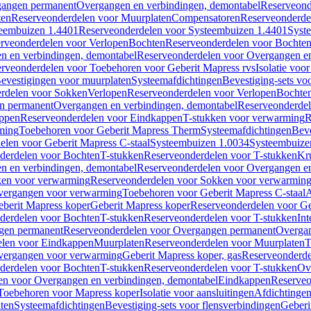
gangen permanent
Overgangen en verbindingen, demontabel
Reserveond
ten
Reserveonderdelen voor Muurplaten
Compensatoren
Reserveonderde
eembuizen 1.4401
Reserveonderdelen voor Systeembuizen 1.4401
Syst
rveonderdelen voor Verlopen
Bochten
Reserveonderdelen voor Bochte
n en verbindingen, demontabel
Reserveonderdelen voor Overgangen en
rveonderdelen voor Toebehoren voor Geberit Mapress rvs
Isolatie voor
evestigingen voor muurplaten
Systeemafdichtingen
Bevestiging-sets vo
rdelen voor Sokken
Verlopen
Reserveonderdelen voor Verlopen
Bochte
n permanent
Overgangen en verbindingen, demontabel
Reserveonderdel
ppen
Reserveonderdelen voor Eindkappen
T-stukken voor verwarming
R
ming
Toebehoren voor Geberit Mapress Therm
Systeemafdichtingen
Beve
elen voor Geberit Mapress C-staal
Systeembuizen 1.0034
Systeembuize
derdelen voor Bochten
T-stukken
Reserveonderdelen voor T-stukken
Kr
n en verbindingen, demontabel
Reserveonderdelen voor Overgangen en
en voor verwarming
Reserveonderdelen voor Sokken voor verwarmin
vergangen voor verwarming
Toebehoren voor Geberit Mapress C-staal
A
berit Mapress koper
Geberit Mapress koper
Reserveonderdelen voor Ge
derdelen voor Bochten
T-stukken
Reserveonderdelen voor T-stukken
Int
gen permanent
Reserveonderdelen voor Overgangen permanent
Overgan
elen voor Eindkappen
Muurplaten
Reserveonderdelen voor Muurplaten
T
vergangen voor verwarming
Geberit Mapress koper, gas
Reserveonderde
derdelen voor Bochten
T-stukken
Reserveonderdelen voor T-stukken
Ov
en voor Overgangen en verbindingen, demontabel
Eindkappen
Reserveo
Toebehoren voor Mapress koper
Isolatie voor aansluitingen
Afdichtingen
ten
Systeemafdichtingen
Bevestiging-sets voor flensverbindingen
Geberi