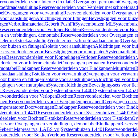
erveonderdelen voor Interne circulatie
Overgangen permanent
Overgang
roefdraadaansluiting
Reserveonderdelen voor Verdeler met schroefdraad
bel
Overgangen voor verwarming
Reserveonderdelen voor Overgangen 
voor aansluitingen
Afdichtingen voor fittingen
Bevestigingen voor buiz
ingen
Verbruiksmateriaal
Geberit PushFit
Systeembuizen ML
Systeembui
Reserveonderdelen voor Verlopen
Bochten
Reserveonderdelen voor Boc
n en verbindingen, demontabel
Reserveonderdelen voor Overgangen en
eler met steekaansluiting
Verdeler met schroefdraadaansluiting
Overgan
voor buizen en fittingen
Isolatie voor aansluitingen
Afdichtingen voor bui
eserveonderdelen voor Bevestigingen voor muurplaten
Systeemafdichti
gen
Reserveonderdelen voor Koppelingen
Verlopen
Reserveonderdelen 
erdelen voor Interne circulatie
Overgangen permanent
Reserveonderde
emontabel
Eindkappen
Reserveonderdelen voor Eindkappen
Muurplaten
R
draadaansluiting
T-stukken voor verwarming
Overgangen voor verwarm
voor buizen en fittingen
Isolatie voor aansluitingen
Afdichtingen voor bui
igingen voor muurplaten
Systeemafdichtingen
Bevestiging-sets voor fl
1
Reserveonderdelen voor Systeembuizen 1.4401
Systeembuizen 1.452
rveonderdelen voor Verlopen
Bochten
Reserveonderdelen voor Bochte
nent
Reserveonderdelen voor Overgangen permanent
Overgangen en ve
ompensatoren
Doorvoeringen
Eindkappen
Reserveonderdelen voor Eind
steembuizen 1.4401
Reserveonderdelen voor Systeembuizen 1.4401
Bui
derdelen voor Bochten
T-stukken
Reserveonderdelen voor T-stukken
Ov
en voor Overgangen en verbindingen, demontabel
Eindkappen
Reserveo
eberit Mapress rvs, LABS-vrij
Systeembuizen 1.4401
Reserveonderdel
eonderdelen voor Sokken
Verlopen
Reserveonderdelen voor Verlopen
Bo