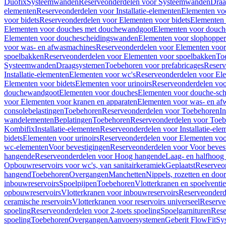
Duofix
Systeemwanden
Reserveonderdelen voor Systeemwanden
Draa
elementen
Reserveonderdelen voor Installatie-elementen
Elementen vo
voor bidets
Reserveonderdelen voor Elementen voor bidets
Elementen 
Elementen voor douches met douchewandgoot
Elementen voor douch
Elementen voor douchescheidingswanden
Elementen voor slophopper
voor was- en afwasmachines
Reserveonderdelen voor Elementen voor
spoelbakken
Reserveonderdelen voor Elementen voor spoelbakken
To
Systeemwanden
Draagsystemen
Toebehoren voor prefabricages
Reserv
Installatie-elementen
Elementen voor wc's
Reserveonderdelen voor El
Elementen voor bidets
Elementen voor urinoirs
Reserveonderdelen voo
douchewandgoot
Elementen voor douches
Elementen voor douche-sc
voor Elementen voor kranen en apparaten
Elementen voor was- en af
consolebelastingen
Toebehoren
Reserveonderdelen voor Toebehoren
In
wandelementen
Beplatingen
Toebehoren
Reserveonderdelen voor Toe
Kombifix
Installatie-elementen
Reserveonderdelen voor Installatie-ele
bidets
Elementen voor urinoirs
Reserveonderdelen voor Elementen voor
wc-elementen
Voor bevestigingen
Reserveonderdelen voor Voor beves
hangende
Reserveonderdelen voor Hoog hangende
Laag- en halfhoog
Opbouwreservoirs voor wc's, van sanitairkeramiek
Geplaatst
Reserveo
hangend
Toebehoren
Overgangen
Manchetten
Nippels, rozetten en doo
inbouwreservoirs
Spoelpijpen
Toebehoren
Vlotterkranen en spoelventie
opbouwreservoirs
Vlotterkranen voor inbouwreservoirs
Reserveonderd
ceramische reservoirs
Vlotterkranen voor reservoirs universeel
Reserve
spoeling
Reserveonderdelen voor 2-toets spoeling
Spoelgarnituren
Rese
spoeling
Toebehoren
Overgangen
Aanvoersystemen
Geberit FlowFit
Sy