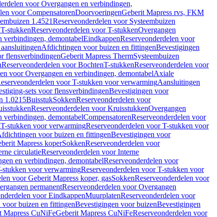
erdelen voor Overgangen en verbindingen,
len voor Compensatoren
Doorvoeringen
Geberit Mapress rvs, FKM
eembuizen 1.4521
Reserveonderdelen voor Systeembuizen
n
T-stukken
Reserveonderdelen voor T-stukken
Overgangen
 verbindingen, demontabel
Eindkappen
Reserveonderdelen voor
 aansluitingen
Afdichtingen voor buizen en fittingen
Bevestigingen
or flensverbindingen
Geberit Mapress Therm
Systeembuizen
n
Reserveonderdelen voor Bochten
T-stukken
Reserveonderdelen voor
en voor Overgangen en verbindingen, demontabel
Axiale
eserveonderdelen voor T-stukken voor verwarming
Aansluitingen
stiging-sets voor flensverbindingen
Bevestigingen voor
n 1.0215
Buisstuk
Sokken
Reserveonderdelen voor
uisstukken
Reserveonderdelen voor Kruisstukken
Overgangen
 verbindingen, demontabel
Compensatoren
Reserveonderdelen voor
g
T-stukken voor verwarming
Reserveonderdelen voor T-stukken voor
fdichtingen voor buizen en fittingen
Bevestigingen voor
berit Mapress koper
Sokken
Reserveonderdelen voor
erne circulatie
Reserveonderdelen voor Interne
gen en verbindingen, demontabel
Reserveonderdelen voor
-stukken voor verwarming
Reserveonderdelen voor T-stukken voor
len voor Geberit Mapress koper, gas
Sokken
Reserveonderdelen voor
ergangen permanent
Reserveonderdelen voor Overgangen
nderdelen voor Eindkappen
Muurplaten
Reserveonderdelen voor
 voor buizen en fittingen
Bevestigingen voor buizen
Bevestigingen
t Mapress CuNiFe
Geberit Mapress CuNiFe
Reserveonderdelen voor