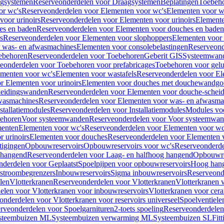
gsystemen
Reserveonderdelen voor Draagsystemen
Beplatingen
Toebeh
or wc's
Reserveonderdelen voor Elementen voor wc's
Elementen voor wa
voor urinoirs
Reserveonderdelen voor Elementen voor urinoirs
Element
es en baden
Reserveonderdelen voor Elementen voor douches en baden
s
Reserveonderdelen voor Elementen voor slophoppers
Elementen voor
 was- en afwasmachines
Elementen voor consolebelastingen
Reserveond
ebehoren
Reserveonderdelen voor Toebehoren
Geberit GIS
Systeemwan
eonderdelen voor Toebehoren voor prefabricages
Toebehoren voor gelui
ementen voor wc's
Elementen voor wastafels
Reserveonderdelen voor El
r Elementen voor urinoirs
Elementen voor douches met douchewandgo
heidingswanden
Reserveonderdelen voor Elementen voor douche-schei
wasmachines
Reserveonderdelen voor Elementen voor was- en afwasma
stallatiemodules
Reserveonderdelen voor Installatiemodules
Modules vo
behoren
Voor systeemwanden
Reserveonderdelen voor Voor systeemwa
menten
Elementen voor wc's
Reserveonderdelen voor Elementen voor wc
 urinoirs
Elementen voor douches
Reserveonderdelen voor Elementen 
tigingen
Opbouwreservoirs
Opbouwreservoirs voor wc's
Reserveonderde
 hangend
Reserveonderdelen voor Laag- en halfhoog hangend
Opbouwres
nderdelen voor Geplaatst
Spoelpijpen voor opbouwreservoirs
Hoog han
rstroombegrenzers
Inbouwreservoirs
Sigma inbouwreservoirs
Reserveond
len
Vlotterkranen
Reserveonderdelen voor Vlotterkranen
Vlotterkranen 
elen voor Vlotterkranen voor inbouwreservoirs
Vlotterkranen voor cera
onderdelen voor Vlotterkranen voor reservoirs universeel
Spoelventiele
rveonderdelen voor Spoelgarnituren
2-toets spoeling
Reserveonderdelen 
steembuizen ML
Systeembuizen verwarming ML
Systeembuizen SL
Fit