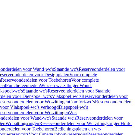
eonderdelen voor Wand-wc's
Staande wc's
Reserveonderdelen voor
eserveonderdelen voor Designplaten
Voor complete
n
Reserveonderdelen voor Toebehoren
Voor complete
iaal
Functie-eenheden
Wc's en wc-zittingen
Wand-
kspoel-wc’s
Staande wc's
Reserveonderdelen voor Staande
delen voor Diepspoel-wc’s
Vlakspoel-wc’s
Reserveonderdelen voor
eserveonderdelen voor Wc-zittingen
Comfort-wc's
Reserveonderdelen
 voor Vlakspoel-wc’s verhoogd
Diepspoel-wc's
eserveonderdelen voor Wc-zittingen
Wc-
nderdelen voor Wand-wc's
Staande wc's
Reserveonderdelen voor
gen
Wc-zittingsringen
Reserveonderdelen voor Wc-zittingsringen
Hurk-
onderdelen voor Toebehoren
Bedieningsplaten en wc-
bouwreservoirs
Voor Omega inbouwreservoirs
Reserveonderdelen