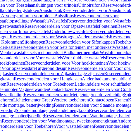
en voor Toestelaansluitingen voor urinoirs
Urinoirsifons
Reserveonderde
lbochtverlengstukken
Aansluitstuk
Reserveonderdelen voor Aansluitstu
Afvoergarnituren voor bidets
Buissifons
Reserveonderdelen voor
tafelopstellingen
Wastafels
Wastafels
Reserveonderdelen voor Wastafels
pzetwastafels
Reserveonderdelen voor Opzetwastafels
Fonteinen
Reserv
elen voor Inbouwwastafels
Onderbouwwastafels
Reserveonderdelen vo
oggen
Reserveonderdelen voor Wastroggen
Andere wastafels
Reserveond
or Kolommen
Sifonkappen
Reserveonderdelen voor Sifonkappen
Toebeho
nderkast
Reserveonderdelen voor Sets fonteinen met onderkast
Wastafel 
Meubelwastafel sets met onderkast
Badkamermeubilair
Wastafelonderka
veonderdelen voor Voor wastafels
Voor dubbele wastafels
Reserveonder
hoekfonteinen
Reserveonderdelen voor Voor hoekfonteinen
Voor hoekwa
n
Voor opzetwastafel afgerond design
Reserveonderdelen voor Voor opze
ijkasten
Reserveonderdelen voor Zijkasten
Lage zijkasten
Reserveonderd
gkasten
Reserveonderdelen voor Hangkasten
Ander badkamermeubilair
ren
Reserveonderdelen voor Toebehoren
Lade-indelers voor schuiflade
steunpoten
Magneetwanden
Contactdozen
Reserveonderdelen voor Cont
e verlichting
Reserveonderdelen voor Met geïntegreerde verlichting
Spi
ehoren
Lichtelementen
Greep
Verdere toebehoren
Contactdozen
Kranen
K
ande montage, batterijvoeding
Reserveonderdelen voor Staande montage,
rvoeding
Staande montage, eenhandelmengkraan
Reserveonderdelen vo
ntage, batterijvoeding
Reserveonderdelen voor Wandmontage, batteri
n
Reserveonderdelen voor Wandmontage, tweeknopsmengkraan
Andere
veonderdelen voor Toebehoren
Voor wastafelkranen
Reserveonderdelen 