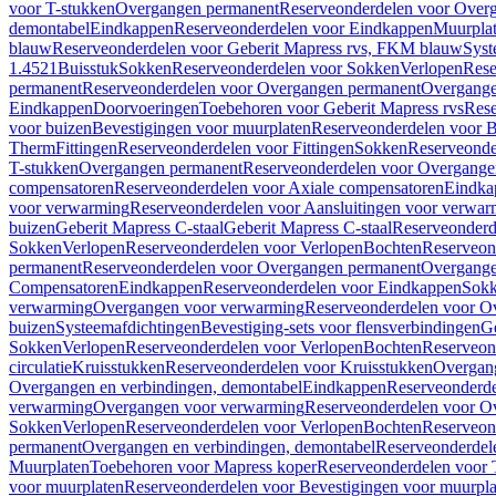
voor T-stukken
Overgangen permanent
Reserveonderdelen voor Over
demontabel
Eindkappen
Reserveonderdelen voor Eindkappen
Muurpla
blauw
Reserveonderdelen voor Geberit Mapress rvs, FKM blauw
Syst
1.4521
Buisstuk
Sokken
Reserveonderdelen voor Sokken
Verlopen
Rese
permanent
Reserveonderdelen voor Overgangen permanent
Overgange
Eindkappen
Doorvoeringen
Toebehoren voor Geberit Mapress rvs
Rese
voor buizen
Bevestigingen voor muurplaten
Reserveonderdelen voor B
Therm
Fittingen
Reserveonderdelen voor Fittingen
Sokken
Reserveonde
T-stukken
Overgangen permanent
Reserveonderdelen voor Overgange
compensatoren
Reserveonderdelen voor Axiale compensatoren
Eindka
voor verwarming
Reserveonderdelen voor Aansluitingen voor verwar
buizen
Geberit Mapress C-staal
Geberit Mapress C-staal
Reserveonderd
Sokken
Verlopen
Reserveonderdelen voor Verlopen
Bochten
Reserveon
permanent
Reserveonderdelen voor Overgangen permanent
Overgange
Compensatoren
Eindkappen
Reserveonderdelen voor Eindkappen
Sokk
verwarming
Overgangen voor verwarming
Reserveonderdelen voor O
buizen
Systeemafdichtingen
Bevestiging-sets voor flensverbindingen
Ge
Sokken
Verlopen
Reserveonderdelen voor Verlopen
Bochten
Reserveon
circulatie
Kruisstukken
Reserveonderdelen voor Kruisstukken
Overgan
Overgangen en verbindingen, demontabel
Eindkappen
Reserveonderd
verwarming
Overgangen voor verwarming
Reserveonderdelen voor O
Sokken
Verlopen
Reserveonderdelen voor Verlopen
Bochten
Reserveon
permanent
Overgangen en verbindingen, demontabel
Reserveonderdel
Muurplaten
Toebehoren voor Mapress koper
Reserveonderdelen voor 
voor muurplaten
Reserveonderdelen voor Bevestigingen voor muurpla