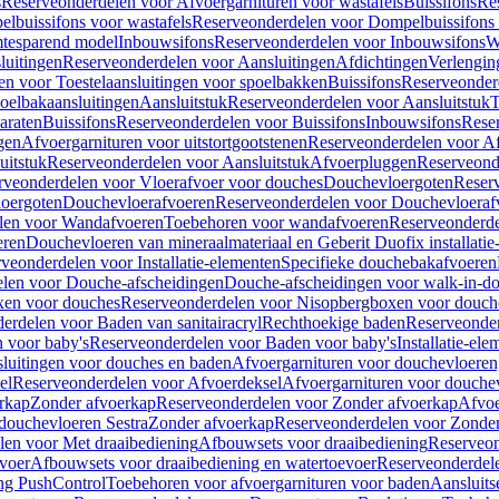
s
Reserveonderdelen voor Afvoergarnituren voor wastafels
Buissifons
Re
lbuissifons voor wastafels
Reserveonderdelen voor Dompelbuissifons 
mtesparend model
Inbouwsifons
Reserveonderdelen voor Inbouwsifons
W
luitingen
Reserveonderdelen voor Aansluitingen
Afdichtingen
Verlengin
n voor Toestelaansluitingen voor spoelbakken
Buissifons
Reserveonder
oelbakaansluitingen
Aansluitstuk
Reserveonderdelen voor Aansluitstuk
T
araten
Buissifons
Reserveonderdelen voor Buissifons
Inbouwsifons
Rese
gen
Afvoergarnituren voor uitstortgootstenen
Reserveonderdelen voor Afv
uitstuk
Reserveonderdelen voor Aansluitstuk
Afvoerpluggen
Reserveond
rveonderdelen voor Vloerafvoer voor douches
Douchevloergoten
Reser
loergoten
Douchevloerafvoeren
Reserveonderdelen voor Douchevloeraf
len voor Wandafvoeren
Toebehoren voor wandafvoeren
Reserveonderde
eren
Douchevloeren van mineraalmateriaal en Geberit Duofix installatie
veonderdelen voor Installatie-elementen
Specifieke douchebakafvoeren
len voor Douche-afscheidingen
Douche-afscheidingen voor walk-in-d
xen voor douches
Reserveonderdelen voor Nisopbergboxen voor douch
erdelen voor Baden van sanitairacryl
Rechthoekige baden
Reserveonder
 voor baby's
Reserveonderdelen voor Baden voor baby's
Installatie-el
luitingen voor douches en baden
Afvoergarnituren voor douchevloeren
el
Reserveonderdelen voor Afvoerdeksel
Afvoergarnituren voor douche
rkap
Zonder afvoerkap
Reserveonderdelen voor Zonder afvoerkap
Afvoe
douchevloeren Sestra
Zonder afvoerkap
Reserveonderdelen voor Zonder
len voor Met draaibediening
Afbouwsets voor draaibediening
Reserveon
voer
Afbouwsets voor draaibediening en watertoevoer
Reserveonderdele
ng PushControl
Toebehoren voor afvoergarnituren voor baden
Aansluits