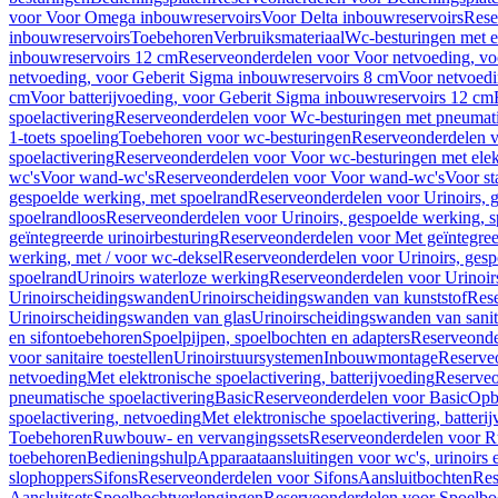
voor Voor Omega inbouwreservoirs
Voor Delta inbouwreservoirs
Rese
inbouwreservoirs
Toebehoren
Verbruiksmateriaal
Wc-besturingen met el
inbouwreservoirs 12 cm
Reserveonderdelen voor Voor netvoeding, vo
netvoeding, voor Geberit Sigma inbouwreservoirs 8 cm
Voor netvoedi
cm
Voor batterijvoeding, voor Geberit Sigma inbouwreservoirs 12 cm
spoelactivering
Reserveonderdelen voor Wc-besturingen met pneumati
1-toets spoeling
Toebehoren voor wc-besturingen
Reserveonderdelen v
spoelactivering
Reserveonderdelen voor Voor wc-besturingen met elekt
wc's
Voor wand-wc's
Reserveonderdelen voor Voor wand-wc's
Voor st
gespoelde werking, met spoelrand
Reserveonderdelen voor Urinoirs, 
spoelrandloos
Reserveonderdelen voor Urinoirs, gespoelde werking, s
geïntegreerde urinoirbesturing
Reserveonderdelen voor Met geïntegreer
werking, met / voor wc-deksel
Reserveonderdelen voor Urinoirs, gesp
spoelrand
Urinoirs waterloze werking
Reserveonderdelen voor Urinoir
Urinoirscheidingswanden
Urinoirscheidingswanden van kunststof
Rese
Urinoirscheidingswanden van glas
Urinoirscheidingswanden van sanit
en sifontoebehoren
Spoelpijpen, spoelbochten en adapters
Reserveonde
voor sanitaire toestellen
Urinoirstuursystemen
Inbouwmontage
Reserve
netvoeding
Met elektronische spoelactivering, batterijvoeding
Reserveo
pneumatische spoelactivering
Basic
Reserveonderdelen voor Basic
Op
spoelactivering, netvoeding
Met elektronische spoelactivering, batteri
Toebehoren
Ruwbouw- en vervangingssets
Reserveonderdelen voor R
toebehoren
Bedieningshulp
Apparaataansluitingen voor wc's, urinoirs 
slophoppers
Sifons
Reserveonderdelen voor Sifons
Aansluitbochten
Res
Aansluitsets
Spoelbochtverlengingen
Reserveonderdelen voor Spoelbo