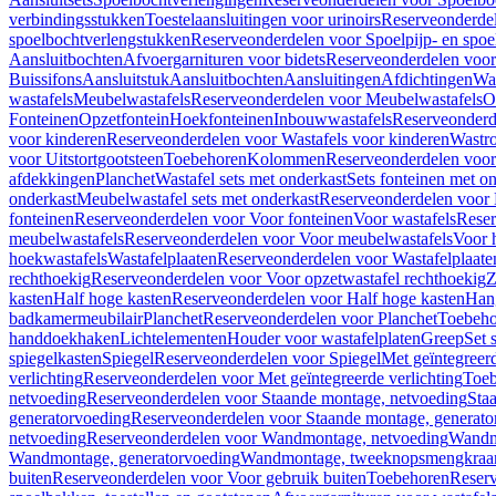
verbindingsstukken
Toestelaansluitingen voor urinoirs
Reserveonderdel
spoelbochtverlengstukken
Reserveonderdelen voor Spoelpijp- en spoe
Aansluitbochten
Afvoergarnituren voor bidets
Reserveonderdelen voor 
Buissifons
Aansluitstuk
Aansluitbochten
Aansluitingen
Afdichtingen
Was
wastafels
Meubelwastafels
Reserveonderdelen voor Meubelwastafels
O
Fonteinen
Opzetfontein
Hoekfonteinen
Inbouwwastafels
Reserveonderd
voor kinderen
Reserveonderdelen voor Wastafels voor kinderen
Wastr
voor Uitstortgootsteen
Toebehoren
Kolommen
Reserveonderdelen vo
afdekkingen
Planchet
Wastafel sets met onderkast
Sets fonteinen met o
onderkast
Meubelwastafel sets met onderkast
Reserveonderdelen voor 
fonteinen
Reserveonderdelen voor Voor fonteinen
Voor wastafels
Reser
meubelwastafels
Reserveonderdelen voor Voor meubelwastafels
Voor 
hoekwastafels
Wastafelplaaten
Reserveonderdelen voor Wastafelplaate
rechthoekig
Reserveonderdelen voor Voor opzetwastafel rechthoekig
Z
kasten
Half hoge kasten
Reserveonderdelen voor Half hoge kasten
Han
badkamermeubilair
Planchet
Reserveonderdelen voor Planchet
Toebeho
handdoekhaken
Lichtelementen
Houder voor wastafelplaten
Greep
Set 
spiegelkasten
Spiegel
Reserveonderdelen voor Spiegel
Met geïntegreerd
verlichting
Reserveonderdelen voor Met geïntegreerde verlichting
Toeb
netvoeding
Reserveonderdelen voor Staande montage, netvoeding
Sta
generatorvoeding
Reserveonderdelen voor Staande montage, generato
netvoeding
Reserveonderdelen voor Wandmontage, netvoeding
Wandmo
Wandmontage, generatorvoeding
Wandmontage, tweeknopsmengkraa
buiten
Reserveonderdelen voor Voor gebruik buiten
Toebehoren
Reser