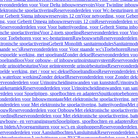
rveonderdelen voor Voor Delta inbouwreservoirs
Voor Twinline inbouw
ektronische spoelactivering
Reserveonderdelen voor Wc-besturingen met
or Geberit Sigma inbouwreservoirs 12 cm
Voor netvoeding, voor Geber
ng, voor Geberit Omega inbouwreservoirs 12 cm
Reserveonderdelen vo
Reserveonderdelen voor Voor batterijvoeding, voor Geberit Sigma inb
sche spoelactivering
Voor 2-toets spoeling
Reserveonderdelen voor Voor
oor Toebehoren voor wc-besturingen
Ruwbouwsets
Reserveonderdele
ronische spoelactivering
Geberit Monolith sanitairmodules
Sanitairmod
aande wc's
Reserveonderdelen voor Voor staande wc's
Toebehoren
Rese
gespoelde werking, met spoelrand
Zonder deksel
Reserveonderdelen voo
poelrandloos
Voor opbouw- of inbouwurinoirstuursysteem
Reserveonder
de urinoirbesturing
Voor geïntegreerde urinoirbesturing
Reserveonderdel
oelde werking, met / voor wc-deksel
Spoelrandloos
Reserveonderdelen 
s waterloze werking
Zonder deksel
Reserveonderdelen voor Zonder dek
rveonderdelen voor Urinoirscheidingswanden van kunststof
Urinoirsc
airkeramiek
Reserveonderdelen voor Urinoirscheidingswanden van sani
rdelen voor Spoelpijpen, spoelbochten en adapters
Spuitkoptoebehoren
onderdelen voor Inbouwmontage
Met elektronische spoelactivering, ne
nderdelen voor Met elektronische spoelactivering, batterijvoeding
Met p
bouw
Reserveonderdelen voor Opbouw
Met elektronische spoelactiveri
jvoeding
Reserveonderdelen voor Met elektronische spoelactivering, batt
uwbouw- en vervangingssets
Spoelpijpen, spoelbochten en adapters
Ren
en bidets
Afvoergarnituren voor wc's en slophoppers
Reserveonderdelen 
erveonderdelen voor Aansluitbochten
Aansluitstuk
Reserveonderdelen v
chtverlengingen
Aansluitingen van PVC
Reserveonderdelen voor Aansl