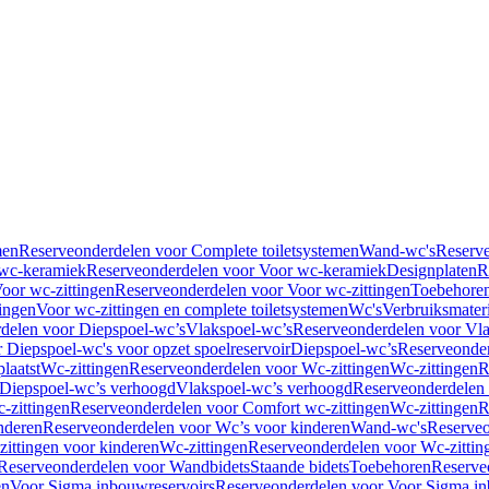
men
Reserveonderdelen voor Complete toiletsystemen
Wand-wc's
Reserv
wc-keramiek
Reserveonderdelen voor Voor wc-keramiek
Designplaten
R
oor wc-zittingen
Reserveonderdelen voor Voor wc-zittingen
Toebehore
ingen
Voor wc-zittingen en complete toiletsystemen
Wc's
Verbruiksmater
delen voor Diepspoel-wc’s
Vlakspoel-wc’s
Reserveonderdelen voor Vla
 Diepspoel-wc's voor opzet spoelreservoir
Diepspoel-wc’s
Reserveonder
laatst
Wc-zittingen
Reserveonderdelen voor Wc-zittingen
Wc-zittingen
R
 Diepspoel-wc’s verhoogd
Vlakspoel-wc’s verhoogd
Reserveonderdelen
-zittingen
Reserveonderdelen voor Comfort wc-zittingen
Wc-zittingen
R
nderen
Reserveonderdelen voor Wc’s voor kinderen
Wand-wc's
Reserveo
ittingen voor kinderen
Wc-zittingen
Reserveonderdelen voor Wc-zittin
Reserveonderdelen voor Wandbidets
Staande bidets
Toebehoren
Reserve
en
Voor Sigma inbouwreservoirs
Reserveonderdelen voor Voor Sigma in