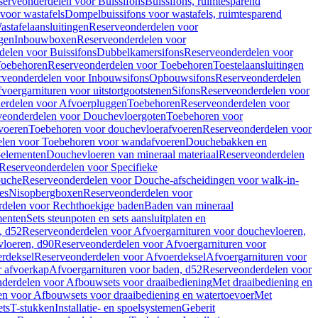
serveonderdelen voor Buissifons
Buissifons, ruimtesparend
voor wastafels
Dompelbuissifons voor wastafels, ruimtesparend
astafelaansluitingen
Reserveonderdelen voor
gen
Inbouwboxen
Reserveonderdelen voor
delen voor Buissifons
Dubbelkamersifons
Reserveonderdelen voor
oebehoren
Reserveonderdelen voor Toebehoren
Toestelaansluitingen
rveonderdelen voor Inbouwsifons
Opbouwsifons
Reserveonderdelen
oergarnituren voor uitstortgootstenen
Sifons
Reserveonderdelen voor
erdelen voor Afvoerpluggen
Toebehoren
Reserveonderdelen voor
veonderdelen voor Douchevloergoten
Toebehoren voor
voeren
Toebehoren voor douchevloerafvoeren
Reserveonderdelen voor
len voor Toebehoren voor wandafvoeren
Douchebakken en
-elementen
Douchevloeren van mineraal materiaal
Reserveonderdelen
Reserveonderdelen voor Specifieke
ouche
Reserveonderdelen voor Douche-afscheidingen voor walk-in-
es
Nisopbergboxen
Reserveonderdelen voor
delen voor Rechthoekige baden
Baden van mineraal
ementen
Sets steunpoten en sets aansluitplaten en
, d52
Reserveonderdelen voor Afvoergarnituren voor douchevloeren,
vloeren, d90
Reserveonderdelen voor Afvoergarnituren voor
rdeksel
Reserveonderdelen voor Afvoerdeksel
Afvoergarnituren voor
 afvoerkap
Afvoergarnituren voor baden, d52
Reserveonderdelen voor
derdelen voor Afbouwsets voor draaibediening
Met draaibediening en
n voor Afbouwsets voor draaibediening en watertoevoer
Met
ets
T-stukken
Installatie- en spoelsystemen
Geberit