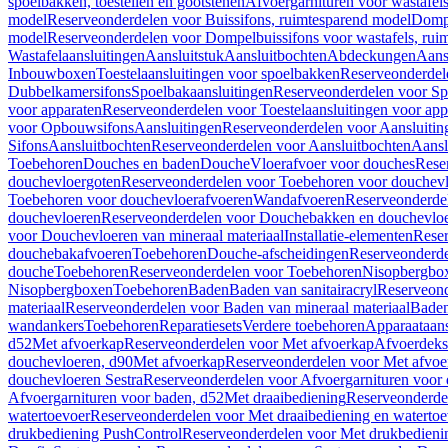
spoelbakken, toestellen en gootstenen
Afvoergarnituren voor wastafel
model
Reserveonderdelen voor Buissifons, ruimtesparend model
Dompe
model
Reserveonderdelen voor Dompelbuissifons voor wastafels, rui
Wastafelaansluitingen
Aansluitstuk
Aansluitbochten
Abdeckungen
Aans
Inbouwboxen
Toestelaansluitingen voor spoelbakken
Reserveonderdele
Dubbelkamersifons
Spoelbakaansluitingen
Reserveonderdelen voor Sp
voor apparaten
Reserveonderdelen voor Toestelaansluitingen voor app
voor Opbouwsifons
Aansluitingen
Reserveonderdelen voor Aansluitin
Sifons
Aansluitbochten
Reserveonderdelen voor Aansluitbochten
Aansl
Toebehoren
Douches en baden
Douche
Vloerafvoer voor douches
Rese
douchevloergoten
Reserveonderdelen voor Toebehoren voor douchev
Toebehoren voor douchevloerafvoeren
Wandafvoeren
Reserveonderde
douchevloeren
Reserveonderdelen voor Douchebakken en douchevlo
voor Douchevloeren van mineraal materiaal
Installatie-elementen
Reser
douchebakafvoeren
Toebehoren
Douche-afscheidingen
Reserveonderde
douche
Toebehoren
Reserveonderdelen voor Toebehoren
Nisopbergbo
Nisopbergboxen
Toebehoren
Baden
Baden van sanitairacryl
Reserveond
materiaal
Reserveonderdelen voor Baden van mineraal materiaal
Baden
wandankers
Toebehoren
Reparatiesets
Verdere toebehoren
Apparaataans
d52
Met afvoerkap
Reserveonderdelen voor Met afvoerkap
Afvoerdeks
douchevloeren, d90
Met afvoerkap
Reserveonderdelen voor Met afvoe
douchevloeren Sestra
Reserveonderdelen voor Afvoergarnituren voor 
Afvoergarnituren voor baden, d52
Met draaibediening
Reserveonderde
watertoevoer
Reserveonderdelen voor Met draaibediening en watertoe
drukbediening PushControl
Reserveonderdelen voor Met drukbedieni