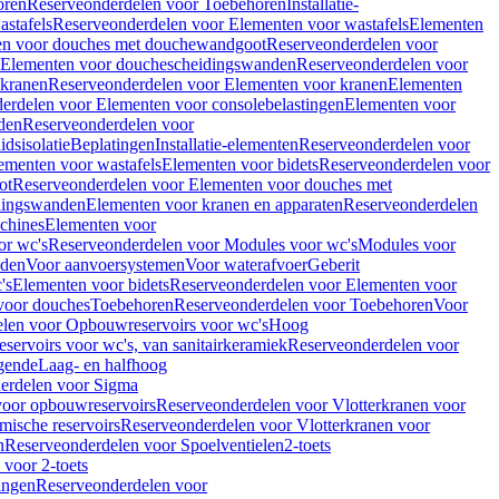
oren
Reserveonderdelen voor Toebehoren
Installatie-
stafels
Reserveonderdelen voor Elementen voor wastafels
Elementen
en voor douches met douchewandgoot
Reserveonderdelen voor
Elementen voor douchescheidingswanden
Reserveonderdelen voor
 kranen
Reserveonderdelen voor Elementen voor kranen
Elementen
erdelen voor Elementen voor consolebelastingen
Elementen voor
den
Reserveonderdelen voor
dsisolatie
Beplatingen
Installatie-elementen
Reserveonderdelen voor
ementen voor wastafels
Elementen voor bidets
Reserveonderdelen voor
ot
Reserveonderdelen voor Elementen voor douches met
dingswanden
Elementen voor kranen en apparaten
Reserveonderdelen
chines
Elementen voor
or wc's
Reserveonderdelen voor Modules voor wc's
Modules voor
nden
Voor aanvoersystemen
Voor waterafvoer
Geberit
's
Elementen voor bidets
Reserveonderdelen voor Elementen voor
voor douches
Toebehoren
Reserveonderdelen voor Toebehoren
Voor
len voor Opbouwreservoirs voor wc's
Hoog
ervoirs voor wc's, van sanitairkeramiek
Reserveonderdelen voor
gende
Laag- en halfhoog
erdelen voor Sigma
voor opbouwreservoirs
Reserveonderdelen voor Vlotterkranen voor
mische reservoirs
Reserveonderdelen voor Vlotterkranen voor
n
Reserveonderdelen voor Spoelventielen
2-toets
voor 2-toets
tingen
Reserveonderdelen voor