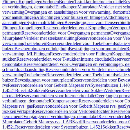
Fittingen
Koppelingen
Verlopen
Bochten
T-stukken
Interne circulatie
Res
en verbindingen, demontabel
Eindkappen
Muurplaten
Verdeler met sch
verwarming
Overgangen en aansluitingen voor verwarming, demonta
voor aansluitingen
Afdichtingen voor buizen en fittingen
Afdichtingen 
aansluitingen
Systeemafdichtingen
Bevestiging-sets voor flensverbind
Fittingen
Koppelingen
Reserveonderdelen voor Koppelingen
Verlopen
permanent
Reserveonderdelen voor Overgangen permanent
Overgange
Muurplaten
Verdeler met steekaansluiting
Reserveonderdelen voor Verd
verwarming
Toebehoren
Reserveonderdelen voor Toebehoren
Isolatie 
buizen
Beschermbuizen en inleghulp
Bevestigingen voor muurplaten
R
verwarming, ML
Fittingen
Reserveonderdelen voor Fittingen
Koppelin
stukken
Reserveonderdelen voor T-stukken
Interne circulatie
Reserveond
demontabel
Reserveonderdelen voor Overgangen en verbindingen, d
schroefdraadaansluiting
Reserveonderdelen voor Verdeler met schroef
verwarming
Toebehoren
Reserveonderdelen voor Toebehoren
Isolatie 
buizen
Bevestigingen voor muurplaten
Reserveonderdelen voor Bevest
rvs
Reserveonderdelen voor Geberit Mapress rvs
Systeembuizen 1.440
1.4521
Buisstuk
Sokken
Reserveonderdelen voor Sokken
Verlopen
Rese
circulatie
Reserveonderdelen voor Interne circulatie
Overgangen perma
verbindingen, demontabel
Compensatoren
Reserveonderdelen voor C
Mapress rvs, gas
Reserveonderdelen voor Geberit Mapress rvs, gas
Sy
Sokken
Verlopen
Reserveonderdelen voor Verlopen
Bochten
Reserveon
permanent
Overgangen en verbindingen, demontabel
Reserveonderdel
Muurplaten
Geberit Mapress rvs, LABS-vrij
Reserveonderdelen voor G
1.4521
Reserveonderdelen voor Systeembuizen 1.4521
Sokken
Reserv