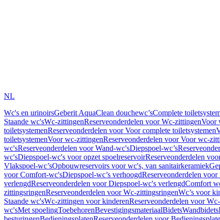
NL
Wc's en urinoirs
Geberit AquaClean douchewc’s
Complete toiletsyste
Staande wc's
Wc-zittingen
Reserveonderdelen voor Wc-zittingen
Voor 
toiletsystemen
Reserveonderdelen voor Voor complete toiletsystemen
V
toiletsystemen
Voor wc-zittingen
Reserveonderdelen voor Voor wc-zitt
wc's
Reserveonderdelen voor Wand-wc's
Diepspoel-wc’s
Reserveonder
wc's
Diepspoel-wc's voor opzet spoelreservoir
Reserveonderdelen voor
Vlakspoel-wc’s
Opbouwreservoirs voor wc's, van sanitairkeramiek
Gep
voor Comfort-wc's
Diepspoel-wc’s verhoogd
Reserveonderdelen voor
verlengd
Reserveonderdelen voor Diepspoel-wc's verlengd
Comfort wc
zittingsringen
Reserveonderdelen voor Wc-zittingsringen
Wc’s voor ki
Staande wc's
Wc-zittingen voor kinderen
Reserveonderdelen voor Wc-z
wc's
Met spoeling
Toebehoren
Bevestigingsmateriaal
Bidets
Wandbidets
besturingen
Bedieningsplaten
Reserveonderdelen voor Bedieningsplat