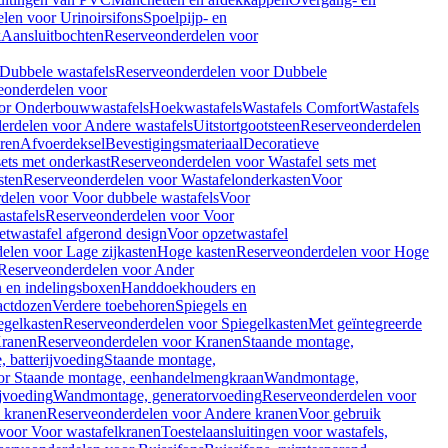
len voor Urinoirsifons
Spoelpijp- en
k
Aansluitbochten
Reserveonderdelen voor
Dubbele wastafels
Reserveonderdelen voor Dubbele
eonderdelen voor
or Onderbouwwastafels
Hoekwastafels
Wastafels Comfort
Wastafels
erdelen voor Andere wastafels
Uitstortgootsteen
Reserveonderdelen
ren
Afvoerdeksel
Bevestigingsmateriaal
Decoratieve
sets met onderkast
Reserveonderdelen voor Wastafel sets met
sten
Reserveonderdelen voor Wastafelonderkasten
Voor
delen voor Voor dubbele wastafels
Voor
stafels
Reserveonderdelen voor Voor
twastafel afgerond design
Voor opzetwastafel
elen voor Lage zijkasten
Hoge kasten
Reserveonderdelen voor Hoge
Reserveonderdelen voor Ander
n en indelingsboxen
Handdoekhouders en
actdozen
Verdere toebehoren
Spiegels en
egelkasten
Reserveonderdelen voor Spiegelkasten
Met geïntegreerde
ranen
Reserveonderdelen voor Kranen
Staande montage,
 batterijvoeding
Staande montage,
or Staande montage, eenhandelmengkraan
Wandmontage,
jvoeding
Wandmontage, generatorvoeding
Reserveonderdelen voor
 kranen
Reserveonderdelen voor Andere kranen
Voor gebruik
voor Voor wastafelkranen
Toestelaansluitingen voor wastafels,