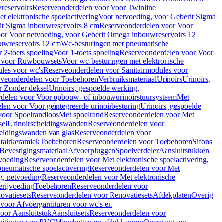
reservoirs
Reserveonderdelen voor Voor Twinline
 elektronische spoelactivering
Voor netvoeding, voor Geberit Sigma
it Sigma inbouwreservoirs 8 cm
Reserveonderdelen voor Voor
or Voor netvoeding, voor Geberit Omega inbouwreservoirs 12
ouwreservoirs 12 cm
Wc-besturingen met pneumatische
 2-toets spoeling
Voor 1-toets spoeling
Reserveonderdelen voor Voor
n voor Ruwbouwsets
Voor wc-besturingen met elektronische
ules voor wc's
Reserveonderdelen voor Sanitairmodules voor
rveonderdelen voor Toebehoren
Verbruiksmateriaal
Urinoirs
Urinoirs,
r Zonder deksel
Urinoirs, gespoelde werking,
delen voor Voor opbouw- of inbouwurinoirstuursysteem
Met
en voor Voor geïntegreerde urinoirbesturing
Urinoirs, gespoelde
voor Spoelrandloos
Met spoelrand
Reserveonderdelen voor Met
sel
Urinoirscheidingswanden
Reserveonderdelen voor
heidingswanden van glas
Reserveonderdelen voor
tairkeramiek
Toebehoren
Reserveonderdelen voor Toebehoren
Sifons
Bevestigingsmateriaal
Afvoerpluggen
Spoelverdeler
Aansluitstukken
tvoeding
Reserveonderdelen voor Met elektronische spoelactivering,
neumatische spoelactivering
Reserveonderdelen voor Met
ng, netvoeding
Reserveonderdelen voor Met elektronische
erijvoeding
Toebehoren
Reserveonderdelen voor
ovatiesets
Reserveonderdelen voor Renovatiesets
Afdekplaten
Overig
voor Afvoergarnituren voor wc's en
oor Aansluitstuk
Aansluitsets
Reserveonderdelen voor
uitingen van PVC
Manchetten en afdekkappen
Overgang- en