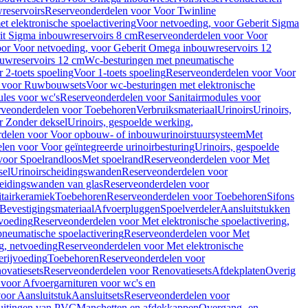
reservoirs
Reserveonderdelen voor Voor Twinline
 elektronische spoelactivering
Voor netvoeding, voor Geberit Sigma
it Sigma inbouwreservoirs 8 cm
Reserveonderdelen voor Voor
or Voor netvoeding, voor Geberit Omega inbouwreservoirs 12
ouwreservoirs 12 cm
Wc-besturingen met pneumatische
 2-toets spoeling
Voor 1-toets spoeling
Reserveonderdelen voor Voor
n voor Ruwbouwsets
Voor wc-besturingen met elektronische
ules voor wc's
Reserveonderdelen voor Sanitairmodules voor
rveonderdelen voor Toebehoren
Verbruiksmateriaal
Urinoirs
Urinoirs,
r Zonder deksel
Urinoirs, gespoelde werking,
delen voor Voor opbouw- of inbouwurinoirstuursysteem
Met
en voor Voor geïntegreerde urinoirbesturing
Urinoirs, gespoelde
voor Spoelrandloos
Met spoelrand
Reserveonderdelen voor Met
sel
Urinoirscheidingswanden
Reserveonderdelen voor
heidingswanden van glas
Reserveonderdelen voor
tairkeramiek
Toebehoren
Reserveonderdelen voor Toebehoren
Sifons
Bevestigingsmateriaal
Afvoerpluggen
Spoelverdeler
Aansluitstukken
tvoeding
Reserveonderdelen voor Met elektronische spoelactivering,
neumatische spoelactivering
Reserveonderdelen voor Met
ng, netvoeding
Reserveonderdelen voor Met elektronische
erijvoeding
Toebehoren
Reserveonderdelen voor
ovatiesets
Reserveonderdelen voor Renovatiesets
Afdekplaten
Overig
voor Afvoergarnituren voor wc's en
oor Aansluitstuk
Aansluitsets
Reserveonderdelen voor
uitingen van PVC
Manchetten en afdekkappen
Overgang- en