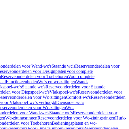
eonderdelen voor Wand-wc's
Staande wc's
Reserveonderdelen voor
eserveonderdelen voor Designplaten
Voor complete
n
Reserveonderdelen voor Toebehoren
Voor complete
iaal
Functie-eenheden
Wc's en wc-zittingen
Wand-
kspoel-wc’s
Staande wc's
Reserveonderdelen voor Staande
delen voor Diepspoel-wc’s
Vlakspoel-wc’s
Reserveonderdelen voor
eserveonderdelen voor Wc-zittingen
Comfort-wc's
Reserveonderdelen
 voor Vlakspoel-wc’s verhoogd
Diepspoel-wc's
eserveonderdelen voor Wc-zittingen
Wc-
nderdelen voor Wand-wc's
Staande wc's
Reserveonderdelen voor
gen
Wc-zittingsringen
Reserveonderdelen voor Wc-zittingsringen
Hurk-
onderdelen voor Toebehoren
Bedieningsplaten en wc-
bouwreservoirs
Voor Omega inbouwreservoirs
Reserveonderdelen