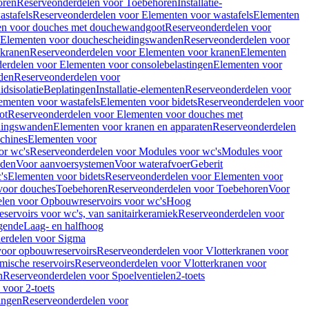
oren
Reserveonderdelen voor Toebehoren
Installatie-
stafels
Reserveonderdelen voor Elementen voor wastafels
Elementen
en voor douches met douchewandgoot
Reserveonderdelen voor
Elementen voor douchescheidingswanden
Reserveonderdelen voor
 kranen
Reserveonderdelen voor Elementen voor kranen
Elementen
erdelen voor Elementen voor consolebelastingen
Elementen voor
den
Reserveonderdelen voor
dsisolatie
Beplatingen
Installatie-elementen
Reserveonderdelen voor
ementen voor wastafels
Elementen voor bidets
Reserveonderdelen voor
ot
Reserveonderdelen voor Elementen voor douches met
dingswanden
Elementen voor kranen en apparaten
Reserveonderdelen
chines
Elementen voor
or wc's
Reserveonderdelen voor Modules voor wc's
Modules voor
nden
Voor aanvoersystemen
Voor waterafvoer
Geberit
's
Elementen voor bidets
Reserveonderdelen voor Elementen voor
voor douches
Toebehoren
Reserveonderdelen voor Toebehoren
Voor
len voor Opbouwreservoirs voor wc's
Hoog
ervoirs voor wc's, van sanitairkeramiek
Reserveonderdelen voor
gende
Laag- en halfhoog
erdelen voor Sigma
voor opbouwreservoirs
Reserveonderdelen voor Vlotterkranen voor
mische reservoirs
Reserveonderdelen voor Vlotterkranen voor
n
Reserveonderdelen voor Spoelventielen
2-toets
voor 2-toets
tingen
Reserveonderdelen voor