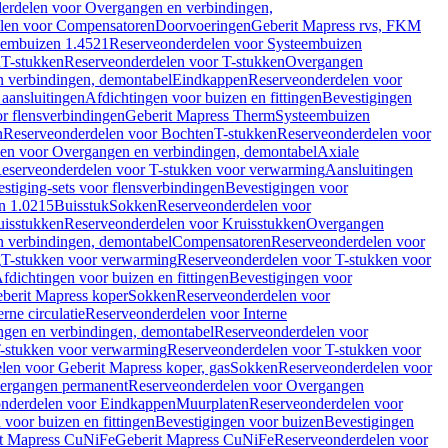
erdelen voor Overgangen en verbindingen,
len voor Compensatoren
Doorvoeringen
Geberit Mapress rvs, FKM
eembuizen 1.4521
Reserveonderdelen voor Systeembuizen
n
T-stukken
Reserveonderdelen voor T-stukken
Overgangen
 verbindingen, demontabel
Eindkappen
Reserveonderdelen voor
 aansluitingen
Afdichtingen voor buizen en fittingen
Bevestigingen
or flensverbindingen
Geberit Mapress Therm
Systeembuizen
n
Reserveonderdelen voor Bochten
T-stukken
Reserveonderdelen voor
en voor Overgangen en verbindingen, demontabel
Axiale
eserveonderdelen voor T-stukken voor verwarming
Aansluitingen
stiging-sets voor flensverbindingen
Bevestigingen voor
n 1.0215
Buisstuk
Sokken
Reserveonderdelen voor
uisstukken
Reserveonderdelen voor Kruisstukken
Overgangen
 verbindingen, demontabel
Compensatoren
Reserveonderdelen voor
g
T-stukken voor verwarming
Reserveonderdelen voor T-stukken voor
fdichtingen voor buizen en fittingen
Bevestigingen voor
berit Mapress koper
Sokken
Reserveonderdelen voor
erne circulatie
Reserveonderdelen voor Interne
gen en verbindingen, demontabel
Reserveonderdelen voor
-stukken voor verwarming
Reserveonderdelen voor T-stukken voor
len voor Geberit Mapress koper, gas
Sokken
Reserveonderdelen voor
ergangen permanent
Reserveonderdelen voor Overgangen
nderdelen voor Eindkappen
Muurplaten
Reserveonderdelen voor
 voor buizen en fittingen
Bevestigingen voor buizen
Bevestigingen
t Mapress CuNiFe
Geberit Mapress CuNiFe
Reserveonderdelen voor