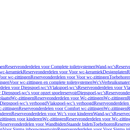
men
Reserveonderdelen voor Complete toiletsystemen
Wand-wc's
Reserv
wc-keramiek
Reserveonderdelen voor Voor wc-keramiek
Designplaten
R
oor wc-zittingen
Reserveonderdelen voor Voor wc-zittingen
Toebehore
ingen
Voor wc-zittingen en complete toiletsystemen
Wc's
Verbruiksmater
delen voor Diepspoel-wc’s
Vlakspoel-wc’s
Reserveonderdelen voor Vla
 Diepspoel-wc's voor opzet spoelreservoir
Diepspoel-wc’s
Reserveonder
laatst
Wc-zittingen
Reserveonderdelen voor Wc-zittingen
Wc-zittingen
R
 Diepspoel-wc’s verhoogd
Vlakspoel-wc’s verhoogd
Reserveonderdelen
-zittingen
Reserveonderdelen voor Comfort wc-zittingen
Wc-zittingen
R
nderen
Reserveonderdelen voor Wc’s voor kinderen
Wand-wc's
Reserveo
ittingen voor kinderen
Wc-zittingen
Reserveonderdelen voor Wc-zittin
Reserveonderdelen voor Wandbidets
Staande bidets
Toebehoren
Reserve
en
Voor Sigma inbouwreservoirs
Reserveonderdelen voor Voor Sigma in