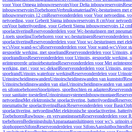
voor Voor Omega inbouwreservoirs
Voor Delta inbouwreservoirs
Rese
inbouwreservoirs
Toebehoren
Verbruiksmateriaal
Wc-besturingen met el
inbouwreservoirs 12 cm
Reserveonderdelen voor Voor netvoeding, vo
netvoeding, voor Geberit Sigma inbouwreservoirs 8 cm
Voor netvoedi
cm
Voor batterijvoeding, voor Geberit Sigma inbouwreservoirs 12 cm
spoelactivering
Reserveonderdelen voor Wc-besturingen met pneumati
1-toets spoeling
Toebehoren voor wc-besturingen
Reserveonderdelen v
spoelactivering
Reserveonderdelen voor Voor wc-besturingen met elekt
wc's
Voor wand-wc's
Reserveonderdelen voor Voor wand-wc's
Voor st
gespoelde werking, met spoelrand
Reserveonderdelen voor Urinoirs, 
spoelrandloos
Reserveonderdelen voor Urinoirs, gespoelde werking, s
geïntegreerde urinoirbesturing
Reserveonderdelen voor Met geïntegreer
werking, met / voor wc-deksel
Reserveonderdelen voor Urinoirs, gesp
spoelrand
Urinoirs waterloze werking
Reserveonderdelen voor Urinoir
Urinoirscheidingswanden
Urinoirscheidingswanden van kunststof
Rese
Urinoirscheidingswanden van glas
Urinoirscheidingswanden van sanit
en sifontoebehoren
Spoelpijpen, spoelbochten en adapters
Reserveonde
voor sanitaire toestellen
Urinoirstuursystemen
Inbouwmontage
Reserve
netvoeding
Met elektronische spoelactivering, batterijvoeding
Reserveo
pneumatische spoelactivering
Basic
Reserveonderdelen voor Basic
Op
spoelactivering, netvoeding
Met elektronische spoelactivering, batteri
Toebehoren
Ruwbouw- en vervangingssets
Reserveonderdelen voor R
toebehoren
Bedieningshulp
Apparaataansluitingen voor wc's, urinoirs 
slophoppers
Sifons
Reserveonderdelen voor Sifons
Aansluitbochten
Res
Aansluitsets
Spoelbochtverlengingen
Reserveonderdelen voor Spoelbo