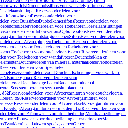
serveonderdelen voor Buissifons
Buissifons, ruimtesparend
voor wastafels
Dompelbuissifons voor wastafels, ruimtesparend
astafelaansluitingen
Reserveonderdelen voor
gen
Inbouwboxen
Reserveonderdelen voor
delen voor Buissifons
Dubbelkamersifons
Reserveonderdelen voor
oebehoren
Reserveonderdelen voor Toebehoren
Toestelaansluitingen
rveonderdelen voor Inbouwsifons
Opbouwsifons
Reserveonderdelen
oergarnituren voor uitstortgootstenen
Sifons
Reserveonderdelen voor
erdelen voor Afvoerpluggen
Toebehoren
Reserveonderdelen voor
veonderdelen voor Douchevloergoten
Toebehoren voor
voeren
Toebehoren voor douchevloerafvoeren
Reserveonderdelen voor
len voor Toebehoren voor wandafvoeren
Douchebakken en
-elementen
Douchevloeren van mineraal materiaal
Reserveonderdelen
Reserveonderdelen voor Specifieke
ouche
Reserveonderdelen voor Douche-afscheidingen voor walk-in-
es
Nisopbergboxen
Reserveonderdelen voor
delen voor Rechthoekige baden
Baden van mineraal
ementen
Sets steunpoten en sets aansluitplaten en
, d52
Reserveonderdelen voor Afvoergarnituren voor douchevloeren,
vloeren, d90
Reserveonderdelen voor Afvoergarnituren voor
rdeksel
Reserveonderdelen voor Afvoerdeksel
Afvoergarnituren voor
 afvoerkap
Afvoergarnituren voor baden, d52
Reserveonderdelen voor
derdelen voor Afbouwsets voor draaibediening
Met draaibediening en
n voor Afbouwsets voor draaibediening en watertoevoer
Met
ets
T-stukken
Installatie- en spoelsystemen
Geberit