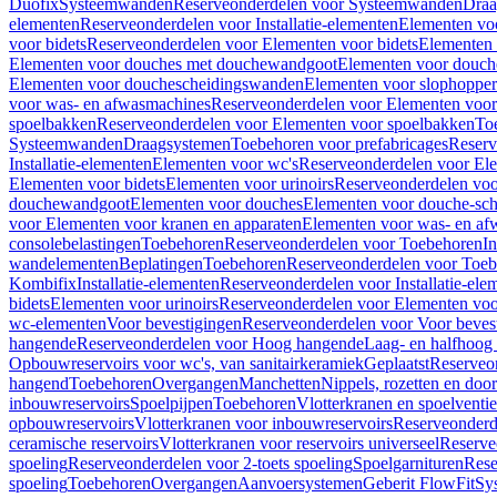
Duofix
Systeemwanden
Reserveonderdelen voor Systeemwanden
Draa
elementen
Reserveonderdelen voor Installatie-elementen
Elementen vo
voor bidets
Reserveonderdelen voor Elementen voor bidets
Elementen 
Elementen voor douches met douchewandgoot
Elementen voor douch
Elementen voor douchescheidingswanden
Elementen voor slophopper
voor was- en afwasmachines
Reserveonderdelen voor Elementen voor
spoelbakken
Reserveonderdelen voor Elementen voor spoelbakken
To
Systeemwanden
Draagsystemen
Toebehoren voor prefabricages
Reserv
Installatie-elementen
Elementen voor wc's
Reserveonderdelen voor El
Elementen voor bidets
Elementen voor urinoirs
Reserveonderdelen voo
douchewandgoot
Elementen voor douches
Elementen voor douche-sc
voor Elementen voor kranen en apparaten
Elementen voor was- en af
consolebelastingen
Toebehoren
Reserveonderdelen voor Toebehoren
In
wandelementen
Beplatingen
Toebehoren
Reserveonderdelen voor Toe
Kombifix
Installatie-elementen
Reserveonderdelen voor Installatie-ele
bidets
Elementen voor urinoirs
Reserveonderdelen voor Elementen voor
wc-elementen
Voor bevestigingen
Reserveonderdelen voor Voor beves
hangende
Reserveonderdelen voor Hoog hangende
Laag- en halfhoog
Opbouwreservoirs voor wc's, van sanitairkeramiek
Geplaatst
Reserveo
hangend
Toebehoren
Overgangen
Manchetten
Nippels, rozetten en doo
inbouwreservoirs
Spoelpijpen
Toebehoren
Vlotterkranen en spoelventie
opbouwreservoirs
Vlotterkranen voor inbouwreservoirs
Reserveonderd
ceramische reservoirs
Vlotterkranen voor reservoirs universeel
Reserve
spoeling
Reserveonderdelen voor 2-toets spoeling
Spoelgarnituren
Rese
spoeling
Toebehoren
Overgangen
Aanvoersystemen
Geberit FlowFit
Sy