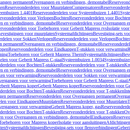
gangen permanent
Overgangen en verbindingen, demontabel
Reserveond
ten
Reserveonderdelen voor Muurplaten
Compensatoren
Reserveonderde
eembuizen 1.4401
Reserveonderdelen voor Systeembuizen 1.4401
Syst
rveonderdelen voor Verlopen
Bochten
Reserveonderdelen voor Bochte
n en verbindingen, demontabel
Reserveonderdelen voor Overgangen en
rveonderdelen voor Toebehoren voor Geberit Mapress rvs
Isolatie voor
evestigingen voor muurplaten
Systeemafdichtingen
Bevestiging-sets vo
rdelen voor Sokken
Verlopen
Reserveonderdelen voor Verlopen
Bochte
n permanent
Overgangen en verbindingen, demontabel
Reserveonderdel
ppen
Reserveonderdelen voor Eindkappen
T-stukken voor verwarming
R
ming
Toebehoren voor Geberit Mapress Therm
Systeemafdichtingen
Beve
elen voor Geberit Mapress C-staal
Systeembuizen 1.0034
Systeembuize
derdelen voor Bochten
T-stukken
Reserveonderdelen voor T-stukken
Kr
n en verbindingen, demontabel
Reserveonderdelen voor Overgangen en
en voor verwarming
Reserveonderdelen voor Sokken voor verwarmin
vergangen voor verwarming
Toebehoren voor Geberit Mapress C-staal
A
berit Mapress koper
Geberit Mapress koper
Reserveonderdelen voor Ge
derdelen voor Bochten
T-stukken
Reserveonderdelen voor T-stukken
Int
gen permanent
Reserveonderdelen voor Overgangen permanent
Overgan
elen voor Eindkappen
Muurplaten
Reserveonderdelen voor Muurplaten
T
vergangen voor verwarming
Geberit Mapress koper, gas
Reserveonderde
derdelen voor Bochten
T-stukken
Reserveonderdelen voor T-stukken
Ov
en voor Overgangen en verbindingen, demontabel
Eindkappen
Reserveo
Toebehoren voor Mapress koper
Isolatie voor aansluitingen
Afdichtingen
ten
Systeemafdichtingen
Bevestiging-sets voor flensverbindingen
Geberi