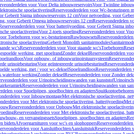
rveonderdelen voor Voor Delta inbouwreservoirs
Voor Twinline inbouw
ektronische spoelactivering
Reserveonderdelen voor Wc-besturingen met
or Geberit Sigma inbouwreservoirs 12 cm
Voor netvoeding, voor Geber
ng, voor Geberit Omega inbouwreservoirs 12 cm
Reserveonderdelen vo
Reserveonderdelen voor Voor batterijvoeding, voor Geberit Sigma inb
sche spoelactivering
Voor 2-toets spoeling
Reserveonderdelen voor Voor
oor Toebehoren voor wc-besturingen
Ruwbouwsets
Reserveonderdele
ronische spoelactivering
Geberit Monolith sanitairmodules
Sanitairmod
aande wc's
Reserveonderdelen voor Voor staande wc's
Toebehoren
Rese
gespoelde werking, met spoelrand
Zonder deksel
Reserveonderdelen voo
poelrandloos
Voor opbouw- of inbouwurinoirstuursysteem
Reserveonder
de urinoirbesturing
Voor geïntegreerde urinoirbesturing
Reserveonderdel
oelde werking, met / voor wc-deksel
Spoelrandloos
Reserveonderdelen 
s waterloze werking
Zonder deksel
Reserveonderdelen voor Zonder dek
rveonderdelen voor Urinoirscheidingswanden van kunststof
Urinoirsc
airkeramiek
Reserveonderdelen voor Urinoirscheidingswanden van sani
rdelen voor Spoelpijpen, spoelbochten en adapters
Spuitkoptoebehoren
onderdelen voor Inbouwmontage
Met elektronische spoelactivering, ne
nderdelen voor Met elektronische spoelactivering, batterijvoeding
Met p
bouw
Reserveonderdelen voor Opbouw
Met elektronische spoelactiveri
jvoeding
Reserveonderdelen voor Met elektronische spoelactivering, batt
uwbouw- en vervangingssets
Spoelpijpen, spoelbochten en adapters
Ren
en bidets
Afvoergarnituren voor wc's en slophoppers
Reserveonderdelen 
erveonderdelen voor Aansluitbochten
Aansluitstuk
Reserveonderdelen v
chtverlengingen
Aansluitingen van PVC
Reserveonderdelen voor Aansl