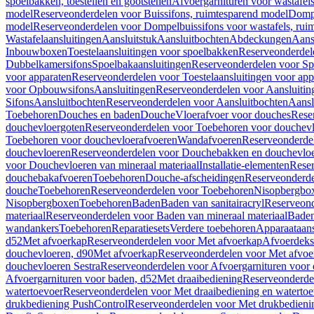
spoelbakken, toestellen en gootstenen
Afvoergarnituren voor wastafel
model
Reserveonderdelen voor Buissifons, ruimtesparend model
Dompe
model
Reserveonderdelen voor Dompelbuissifons voor wastafels, rui
Wastafelaansluitingen
Aansluitstuk
Aansluitbochten
Abdeckungen
Aans
Inbouwboxen
Toestelaansluitingen voor spoelbakken
Reserveonderdele
Dubbelkamersifons
Spoelbakaansluitingen
Reserveonderdelen voor Sp
voor apparaten
Reserveonderdelen voor Toestelaansluitingen voor app
voor Opbouwsifons
Aansluitingen
Reserveonderdelen voor Aansluitin
Sifons
Aansluitbochten
Reserveonderdelen voor Aansluitbochten
Aansl
Toebehoren
Douches en baden
Douche
Vloerafvoer voor douches
Rese
douchevloergoten
Reserveonderdelen voor Toebehoren voor douchev
Toebehoren voor douchevloerafvoeren
Wandafvoeren
Reserveonderde
douchevloeren
Reserveonderdelen voor Douchebakken en douchevlo
voor Douchevloeren van mineraal materiaal
Installatie-elementen
Reser
douchebakafvoeren
Toebehoren
Douche-afscheidingen
Reserveonderde
douche
Toebehoren
Reserveonderdelen voor Toebehoren
Nisopbergbo
Nisopbergboxen
Toebehoren
Baden
Baden van sanitairacryl
Reserveond
materiaal
Reserveonderdelen voor Baden van mineraal materiaal
Baden
wandankers
Toebehoren
Reparatiesets
Verdere toebehoren
Apparaataans
d52
Met afvoerkap
Reserveonderdelen voor Met afvoerkap
Afvoerdeks
douchevloeren, d90
Met afvoerkap
Reserveonderdelen voor Met afvoe
douchevloeren Sestra
Reserveonderdelen voor Afvoergarnituren voor 
Afvoergarnituren voor baden, d52
Met draaibediening
Reserveonderde
watertoevoer
Reserveonderdelen voor Met draaibediening en watertoe
drukbediening PushControl
Reserveonderdelen voor Met drukbedieni