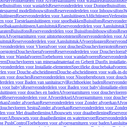
s
Reserveonderdelen voor Afvoergarnituren voor wastafels
Buissifons
Re
lbuissifons voor wastafels
Reserveonderdelen voor Dompelbuissifons 
mtesparend model
Inbouwsifons
Reserveonderdelen voor Inbouwsifons
W
luitingen
Reserveonderdelen voor Aansluitingen
Afdichtingen
Verlengin
n voor Toestelaansluitingen voor spoelbakken
Buissifons
Reserveonder
oelbakaansluitingen
Aansluitstuk
Reserveonderdelen voor Aansluitstuk
T
araten
Buissifons
Reserveonderdelen voor Buissifons
Inbouwsifons
Rese
gen
Afvoergarnituren voor uitstortgootstenen
Reserveonderdelen voor Afv
uitstuk
Reserveonderdelen voor Aansluitstuk
Afvoerpluggen
Reserveond
rveonderdelen voor Vloerafvoer voor douches
Douchevloergoten
Reser
loergoten
Douchevloerafvoeren
Reserveonderdelen voor Douchevloeraf
len voor Wandafvoeren
Toebehoren voor wandafvoeren
Reserveonderde
eren
Douchevloeren van mineraalmateriaal en Geberit Duofix installatie
veonderdelen voor Installatie-elementen
Specifieke douchebakafvoeren
len voor Douche-afscheidingen
Douche-afscheidingen voor walk-in-d
xen voor douches
Reserveonderdelen voor Nisopbergboxen voor douch
erdelen voor Baden van sanitairacryl
Rechthoekige baden
Reserveonder
 voor baby's
Reserveonderdelen voor Baden voor baby's
Installatie-el
luitingen voor douches en baden
Afvoergarnituren voor douchevloeren
el
Reserveonderdelen voor Afvoerdeksel
Afvoergarnituren voor douche
rkap
Zonder afvoerkap
Reserveonderdelen voor Zonder afvoerkap
Afvoe
douchevloeren Sestra
Zonder afvoerkap
Reserveonderdelen voor Zonder
len voor Met draaibediening
Afbouwsets voor draaibediening
Reserveon
voer
Afbouwsets voor draaibediening en watertoevoer
Reserveonderdele
ng PushControl
Toebehoren voor afvoergarnituren voor baden
Aansluits