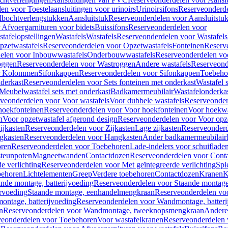
en voor Toestelaansluitingen voor urinoirs
Urinoirsifons
Reserveonderde
lbochtverlengstukken
Aansluitstuk
Reserveonderdelen voor Aansluitstu
Afvoergarnituren voor bidets
Buissifons
Reserveonderdelen voor
tafelopstellingen
Wastafels
Wastafels
Reserveonderdelen voor Wastafels
pzetwastafels
Reserveonderdelen voor Opzetwastafels
Fonteinen
Reserv
elen voor Inbouwwastafels
Onderbouwwastafels
Reserveonderdelen vo
oggen
Reserveonderdelen voor Wastroggen
Andere wastafels
Reserveond
or Kolommen
Sifonkappen
Reserveonderdelen voor Sifonkappen
Toebeho
nderkast
Reserveonderdelen voor Sets fonteinen met onderkast
Wastafel 
Meubelwastafel sets met onderkast
Badkamermeubilair
Wastafelonderka
veonderdelen voor Voor wastafels
Voor dubbele wastafels
Reserveonder
hoekfonteinen
Reserveonderdelen voor Voor hoekfonteinen
Voor hoekwa
n
Voor opzetwastafel afgerond design
Reserveonderdelen voor Voor opze
ijkasten
Reserveonderdelen voor Zijkasten
Lage zijkasten
Reserveonderd
gkasten
Reserveonderdelen voor Hangkasten
Ander badkamermeubilair
ren
Reserveonderdelen voor Toebehoren
Lade-indelers voor schuiflade
steunpoten
Magneetwanden
Contactdozen
Reserveonderdelen voor Cont
e verlichting
Reserveonderdelen voor Met geïntegreerde verlichting
Spi
ehoren
Lichtelementen
Greep
Verdere toebehoren
Contactdozen
Kranen
K
ande montage, batterijvoeding
Reserveonderdelen voor Staande montage,
rvoeding
Staande montage, eenhandelmengkraan
Reserveonderdelen vo
ntage, batterijvoeding
Reserveonderdelen voor Wandmontage, batteri
n
Reserveonderdelen voor Wandmontage, tweeknopsmengkraan
Andere
veonderdelen voor Toebehoren
Voor wastafelkranen
Reserveonderdelen 