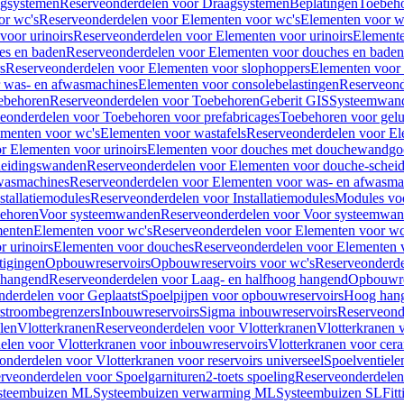
gsystemen
Reserveonderdelen voor Draagsystemen
Beplatingen
Toebeh
or wc's
Reserveonderdelen voor Elementen voor wc's
Elementen voor wa
voor urinoirs
Reserveonderdelen voor Elementen voor urinoirs
Element
es en baden
Reserveonderdelen voor Elementen voor douches en baden
s
Reserveonderdelen voor Elementen voor slophoppers
Elementen voor
 was- en afwasmachines
Elementen voor consolebelastingen
Reserveond
ebehoren
Reserveonderdelen voor Toebehoren
Geberit GIS
Systeemwan
eonderdelen voor Toebehoren voor prefabricages
Toebehoren voor gelui
ementen voor wc's
Elementen voor wastafels
Reserveonderdelen voor El
r Elementen voor urinoirs
Elementen voor douches met douchewandgo
heidingswanden
Reserveonderdelen voor Elementen voor douche-schei
wasmachines
Reserveonderdelen voor Elementen voor was- en afwasma
stallatiemodules
Reserveonderdelen voor Installatiemodules
Modules vo
behoren
Voor systeemwanden
Reserveonderdelen voor Voor systeemwa
menten
Elementen voor wc's
Reserveonderdelen voor Elementen voor wc
 urinoirs
Elementen voor douches
Reserveonderdelen voor Elementen 
tigingen
Opbouwreservoirs
Opbouwreservoirs voor wc's
Reserveonderde
 hangend
Reserveonderdelen voor Laag- en halfhoog hangend
Opbouwres
nderdelen voor Geplaatst
Spoelpijpen voor opbouwreservoirs
Hoog han
rstroombegrenzers
Inbouwreservoirs
Sigma inbouwreservoirs
Reserveond
len
Vlotterkranen
Reserveonderdelen voor Vlotterkranen
Vlotterkranen 
elen voor Vlotterkranen voor inbouwreservoirs
Vlotterkranen voor cera
onderdelen voor Vlotterkranen voor reservoirs universeel
Spoelventiele
rveonderdelen voor Spoelgarnituren
2-toets spoeling
Reserveonderdelen 
steembuizen ML
Systeembuizen verwarming ML
Systeembuizen SL
Fit