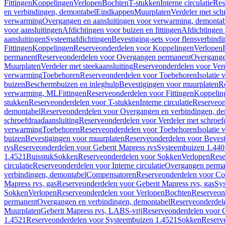
Fittingen
Koppelingen
Verlopen
Bochten
T-stukken
Interne circulatie
Res
en verbindingen, demontabel
Eindkappen
Muurplaten
Verdeler met sch
verwarming
Overgangen en aansluitingen voor verwarming, demonta
voor aansluitingen
Afdichtingen voor buizen en fittingen
Afdichtingen 
aansluitingen
Systeemafdichtingen
Bevestiging-sets voor flensverbind
Fittingen
Koppelingen
Reserveonderdelen voor Koppelingen
Verlopen
permanent
Reserveonderdelen voor Overgangen permanent
Overgange
Muurplaten
Verdeler met steekaansluiting
Reserveonderdelen voor Verd
verwarming
Toebehoren
Reserveonderdelen voor Toebehoren
Isolatie 
buizen
Beschermbuizen en inleghulp
Bevestigingen voor muurplaten
R
verwarming, ML
Fittingen
Reserveonderdelen voor Fittingen
Koppelin
stukken
Reserveonderdelen voor T-stukken
Interne circulatie
Reserveond
demontabel
Reserveonderdelen voor Overgangen en verbindingen, d
schroefdraadaansluiting
Reserveonderdelen voor Verdeler met schroef
verwarming
Toebehoren
Reserveonderdelen voor Toebehoren
Isolatie 
buizen
Bevestigingen voor muurplaten
Reserveonderdelen voor Bevest
rvs
Reserveonderdelen voor Geberit Mapress rvs
Systeembuizen 1.440
1.4521
Buisstuk
Sokken
Reserveonderdelen voor Sokken
Verlopen
Rese
circulatie
Reserveonderdelen voor Interne circulatie
Overgangen perma
verbindingen, demontabel
Compensatoren
Reserveonderdelen voor C
Mapress rvs, gas
Reserveonderdelen voor Geberit Mapress rvs, gas
Sy
Sokken
Verlopen
Reserveonderdelen voor Verlopen
Bochten
Reserveon
permanent
Overgangen en verbindingen, demontabel
Reserveonderdel
Muurplaten
Geberit Mapress rvs, LABS-vrij
Reserveonderdelen voor G
1.4521
Reserveonderdelen voor Systeembuizen 1.4521
Sokken
Reserv