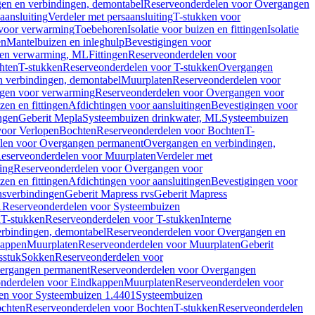
en en verbindingen, demontabel
Reserveonderdelen voor Overgangen
aansluiting
Verdeler met persaansluiting
T-stukken voor
voor verwarming
Toebehoren
Isolatie voor buizen en fittingen
Isolatie
en
Mantelbuizen en inleghulp
Bevestigingen voor
zen verwarming, ML
Fittingen
Reserveonderdelen voor
hten
T-stukken
Reserveonderdelen voor T-stukken
Overgangen
 verbindingen, demontabel
Muurplaten
Reserveonderdelen voor
gen voor verwarming
Reserveonderdelen voor Overgangen voor
zen en fittingen
Afdichtingen voor aansluitingen
Bevestigingen voor
ngen
Geberit Mepla
Systeembuizen drinkwater, ML
Systeembuizen
voor Verlopen
Bochten
Reserveonderdelen voor Bochten
T-
len voor Overgangen permanent
Overgangen en verbindingen,
eserveonderdelen voor Muurplaten
Verdeler met
ing
Reserveonderdelen voor Overgangen voor
zen en fittingen
Afdichtingen voor aansluitingen
Bevestigingen voor
ensverbindingen
Geberit Mapress rvs
Geberit Mapress
1
Reserveonderdelen voor Systeembuizen
n
T-stukken
Reserveonderdelen voor T-stukken
Interne
rbindingen, demontabel
Reserveonderdelen voor Overgangen en
kappen
Muurplaten
Reserveonderdelen voor Muurplaten
Geberit
sstuk
Sokken
Reserveonderdelen voor
ergangen permanent
Reserveonderdelen voor Overgangen
nderdelen voor Eindkappen
Muurplaten
Reserveonderdelen voor
en voor Systeembuizen 1.4401
Systeembuizen
chten
Reserveonderdelen voor Bochten
T-stukken
Reserveonderdelen