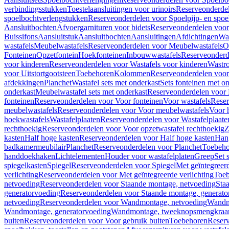
verbindingsstukken
Toestelaansluitingen voor urinoirs
Reserveonderdel
spoelbochtverlengstukken
Reserveonderdelen voor Spoelpijp- en spoe
Aansluitbochten
Afvoergarnituren voor bidets
Reserveonderdelen voor 
Buissifons
Aansluitstuk
Aansluitbochten
Aansluitingen
Afdichtingen
Was
wastafels
Meubelwastafels
Reserveonderdelen voor Meubelwastafels
O
Fonteinen
Opzetfontein
Hoekfonteinen
Inbouwwastafels
Reserveonderd
voor kinderen
Reserveonderdelen voor Wastafels voor kinderen
Wastr
voor Uitstortgootsteen
Toebehoren
Kolommen
Reserveonderdelen vo
afdekkingen
Planchet
Wastafel sets met onderkast
Sets fonteinen met o
onderkast
Meubelwastafel sets met onderkast
Reserveonderdelen voor 
fonteinen
Reserveonderdelen voor Voor fonteinen
Voor wastafels
Reser
meubelwastafels
Reserveonderdelen voor Voor meubelwastafels
Voor 
hoekwastafels
Wastafelplaaten
Reserveonderdelen voor Wastafelplaate
rechthoekig
Reserveonderdelen voor Voor opzetwastafel rechthoekig
Z
kasten
Half hoge kasten
Reserveonderdelen voor Half hoge kasten
Han
badkamermeubilair
Planchet
Reserveonderdelen voor Planchet
Toebeho
handdoekhaken
Lichtelementen
Houder voor wastafelplaten
Greep
Set 
spiegelkasten
Spiegel
Reserveonderdelen voor Spiegel
Met geïntegreerd
verlichting
Reserveonderdelen voor Met geïntegreerde verlichting
Toeb
netvoeding
Reserveonderdelen voor Staande montage, netvoeding
Sta
generatorvoeding
Reserveonderdelen voor Staande montage, generato
netvoeding
Reserveonderdelen voor Wandmontage, netvoeding
Wandmo
Wandmontage, generatorvoeding
Wandmontage, tweeknopsmengkraa
buiten
Reserveonderdelen voor Voor gebruik buiten
Toebehoren
Reser