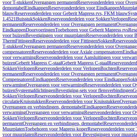
voor T-stukken
Overgangen permanent
Reserveonderdelen voor Over
demontabel
Eindkappen
Reserveonderdelen voor Eindkappen
Muurpla
blauw
Reserveonderdelen voor Geberit Mapress rvs, FKM blauw
Syst
1.4521
Buisstuk
Sokken
Reserveonderdelen voor Sokken
Verlopen
Rese
permanent
Reserveonderdelen voor Overgangen permanent
Overgange
Eindkappen
Doorvoeringen
Toebehoren voor Geberit Mapress rvs
Rese
voor buizen
Bevestigingen voor muurplaten
Reserveonderdelen voor B
Therm
Fittingen
Reserveonderdelen voor Fittingen
Sokken
Reserveonde
T-stukken
Overgangen permanent
Reserveonderdelen voor Overgange
compensatoren
Reserveonderdelen voor Axiale compensatoren
Eindka
voor verwarming
Reserveonderdelen voor Aansluitingen voor verwar
buizen
Geberit Mapress C-staal
Geberit Mapress C-staal
Reserveonderd
Sokken
Verlopen
Reserveonderdelen voor Verlopen
Bochten
Reserveon
permanent
Reserveonderdelen voor Overgangen permanent
Overgange
Compensatoren
Eindkappen
Reserveonderdelen voor Eindkappen
Sokk
verwarming
Overgangen voor verwarming
Reserveonderdelen voor O
buizen
Systeemafdichtingen
Bevestiging-sets voor flensverbindingen
Ge
Sokken
Verlopen
Reserveonderdelen voor Verlopen
Bochten
Reserveon
circulatie
Kruisstukken
Reserveonderdelen voor Kruisstukken
Overgan
Overgangen en verbindingen, demontabel
Eindkappen
Reserveonderd
verwarming
Overgangen voor verwarming
Reserveonderdelen voor O
Sokken
Verlopen
Reserveonderdelen voor Verlopen
Bochten
Reserveon
permanent
Overgangen en verbindingen, demontabel
Reserveonderdel
Muurplaten
Toebehoren voor Mapress koper
Reserveonderdelen voor 
voor muurplaten
Reserveonderdelen voor Bevestigingen voor muurpla