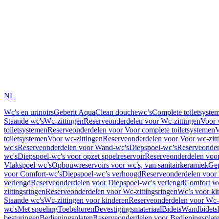
NL
Wc's en urinoirs
Geberit AquaClean douchewc’s
Complete toiletsyste
Staande wc's
Wc-zittingen
Reserveonderdelen voor Wc-zittingen
Voor 
toiletsystemen
Reserveonderdelen voor Voor complete toiletsystemen
V
toiletsystemen
Voor wc-zittingen
Reserveonderdelen voor Voor wc-zitt
wc's
Reserveonderdelen voor Wand-wc's
Diepspoel-wc’s
Reserveonder
wc's
Diepspoel-wc's voor opzet spoelreservoir
Reserveonderdelen voor
Vlakspoel-wc’s
Opbouwreservoirs voor wc's, van sanitairkeramiek
Gep
voor Comfort-wc's
Diepspoel-wc’s verhoogd
Reserveonderdelen voor
verlengd
Reserveonderdelen voor Diepspoel-wc's verlengd
Comfort wc
zittingsringen
Reserveonderdelen voor Wc-zittingsringen
Wc’s voor ki
Staande wc's
Wc-zittingen voor kinderen
Reserveonderdelen voor Wc-z
wc's
Met spoeling
Toebehoren
Bevestigingsmateriaal
Bidets
Wandbidets
besturingen
Bedieningsplaten
Reserveonderdelen voor Bedieningsplat