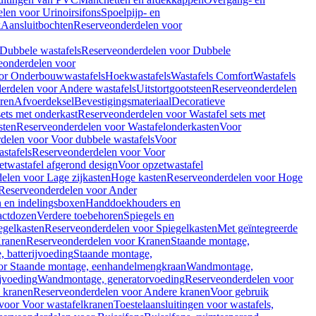
len voor Urinoirsifons
Spoelpijp- en
k
Aansluitbochten
Reserveonderdelen voor
Dubbele wastafels
Reserveonderdelen voor Dubbele
eonderdelen voor
or Onderbouwwastafels
Hoekwastafels
Wastafels Comfort
Wastafels
erdelen voor Andere wastafels
Uitstortgootsteen
Reserveonderdelen
ren
Afvoerdeksel
Bevestigingsmateriaal
Decoratieve
sets met onderkast
Reserveonderdelen voor Wastafel sets met
sten
Reserveonderdelen voor Wastafelonderkasten
Voor
delen voor Voor dubbele wastafels
Voor
stafels
Reserveonderdelen voor Voor
twastafel afgerond design
Voor opzetwastafel
elen voor Lage zijkasten
Hoge kasten
Reserveonderdelen voor Hoge
Reserveonderdelen voor Ander
n en indelingsboxen
Handdoekhouders en
actdozen
Verdere toebehoren
Spiegels en
egelkasten
Reserveonderdelen voor Spiegelkasten
Met geïntegreerde
ranen
Reserveonderdelen voor Kranen
Staande montage,
 batterijvoeding
Staande montage,
or Staande montage, eenhandelmengkraan
Wandmontage,
jvoeding
Wandmontage, generatorvoeding
Reserveonderdelen voor
 kranen
Reserveonderdelen voor Andere kranen
Voor gebruik
voor Voor wastafelkranen
Toestelaansluitingen voor wastafels,