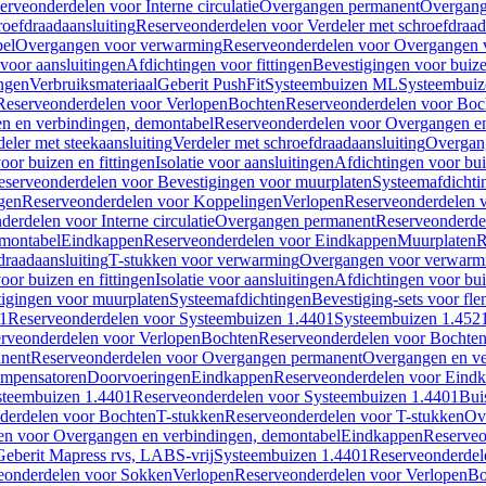
erveonderdelen voor Interne circulatie
Overgangen permanent
Overgang
roefdraadaansluiting
Reserveonderdelen voor Verdeler met schroefdraad
bel
Overgangen voor verwarming
Reserveonderdelen voor Overgangen 
voor aansluitingen
Afdichtingen voor fittingen
Bevestigingen voor buiz
ingen
Verbruiksmateriaal
Geberit PushFit
Systeembuizen ML
Systeembui
Reserveonderdelen voor Verlopen
Bochten
Reserveonderdelen voor Boc
n en verbindingen, demontabel
Reserveonderdelen voor Overgangen en
eler met steekaansluiting
Verdeler met schroefdraadaansluiting
Overgan
voor buizen en fittingen
Isolatie voor aansluitingen
Afdichtingen voor bui
eserveonderdelen voor Bevestigingen voor muurplaten
Systeemafdichti
gen
Reserveonderdelen voor Koppelingen
Verlopen
Reserveonderdelen 
erdelen voor Interne circulatie
Overgangen permanent
Reserveonderde
emontabel
Eindkappen
Reserveonderdelen voor Eindkappen
Muurplaten
R
draadaansluiting
T-stukken voor verwarming
Overgangen voor verwarm
voor buizen en fittingen
Isolatie voor aansluitingen
Afdichtingen voor bui
igingen voor muurplaten
Systeemafdichtingen
Bevestiging-sets voor fl
1
Reserveonderdelen voor Systeembuizen 1.4401
Systeembuizen 1.452
rveonderdelen voor Verlopen
Bochten
Reserveonderdelen voor Bochte
nent
Reserveonderdelen voor Overgangen permanent
Overgangen en ve
ompensatoren
Doorvoeringen
Eindkappen
Reserveonderdelen voor Eind
steembuizen 1.4401
Reserveonderdelen voor Systeembuizen 1.4401
Bui
derdelen voor Bochten
T-stukken
Reserveonderdelen voor T-stukken
Ov
en voor Overgangen en verbindingen, demontabel
Eindkappen
Reserveo
eberit Mapress rvs, LABS-vrij
Systeembuizen 1.4401
Reserveonderdel
eonderdelen voor Sokken
Verlopen
Reserveonderdelen voor Verlopen
Bo