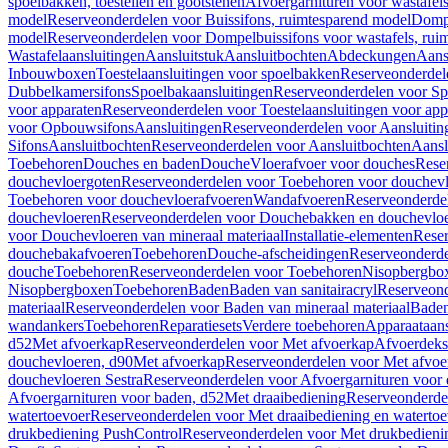
spoelbakken, toestellen en gootstenen
Afvoergarnituren voor wastafel
model
Reserveonderdelen voor Buissifons, ruimtesparend model
Dompe
model
Reserveonderdelen voor Dompelbuissifons voor wastafels, rui
Wastafelaansluitingen
Aansluitstuk
Aansluitbochten
Abdeckungen
Aans
Inbouwboxen
Toestelaansluitingen voor spoelbakken
Reserveonderdele
Dubbelkamersifons
Spoelbakaansluitingen
Reserveonderdelen voor Sp
voor apparaten
Reserveonderdelen voor Toestelaansluitingen voor app
voor Opbouwsifons
Aansluitingen
Reserveonderdelen voor Aansluitin
Sifons
Aansluitbochten
Reserveonderdelen voor Aansluitbochten
Aansl
Toebehoren
Douches en baden
Douche
Vloerafvoer voor douches
Rese
douchevloergoten
Reserveonderdelen voor Toebehoren voor douchev
Toebehoren voor douchevloerafvoeren
Wandafvoeren
Reserveonderde
douchevloeren
Reserveonderdelen voor Douchebakken en douchevlo
voor Douchevloeren van mineraal materiaal
Installatie-elementen
Reser
douchebakafvoeren
Toebehoren
Douche-afscheidingen
Reserveonderde
douche
Toebehoren
Reserveonderdelen voor Toebehoren
Nisopbergbo
Nisopbergboxen
Toebehoren
Baden
Baden van sanitairacryl
Reserveond
materiaal
Reserveonderdelen voor Baden van mineraal materiaal
Baden
wandankers
Toebehoren
Reparatiesets
Verdere toebehoren
Apparaataans
d52
Met afvoerkap
Reserveonderdelen voor Met afvoerkap
Afvoerdeks
douchevloeren, d90
Met afvoerkap
Reserveonderdelen voor Met afvoe
douchevloeren Sestra
Reserveonderdelen voor Afvoergarnituren voor 
Afvoergarnituren voor baden, d52
Met draaibediening
Reserveonderde
watertoevoer
Reserveonderdelen voor Met draaibediening en watertoe
drukbediening PushControl
Reserveonderdelen voor Met drukbedieni