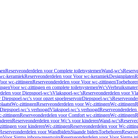
men
Reserveonderdelen voor Complete toiletsystemen
Wand-wc's
Reserv
wc-keramiek
Reserveonderdelen voor Voor wc-keramiek
Designplaten
R
oor wc-zittingen
Reserveonderdelen voor Voor wc-zittingen
Toebehore
ingen
Voor wc-zittingen en complete toiletsystemen
Wc's
Verbruiksmater
delen voor Diepspoel-wc’s
Vlakspoel-wc’s
Reserveonderdelen voor Vla
 Diepspoel-wc's voor opzet spoelreservoir
Diepspoel-wc’s
Reserveonder
laatst
Wc-zittingen
Reserveonderdelen voor Wc-zittingen
Wc-zittingen
R
 Diepspoel-wc’s verhoogd
Vlakspoel-wc’s verhoogd
Reserveonderdelen
-zittingen
Reserveonderdelen voor Comfort wc-zittingen
Wc-zittingen
R
nderen
Reserveonderdelen voor Wc’s voor kinderen
Wand-wc's
Reserveo
ittingen voor kinderen
Wc-zittingen
Reserveonderdelen voor Wc-zittin
Reserveonderdelen voor Wandbidets
Staande bidets
Toebehoren
Reserve
en
Voor Sigma inbouwreservoirs
Reserveonderdelen voor Voor Sigma in