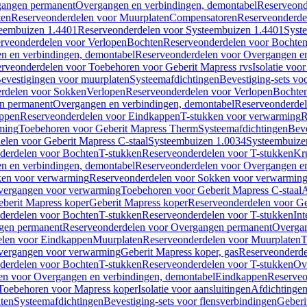
gangen permanent
Overgangen en verbindingen, demontabel
Reserveond
ten
Reserveonderdelen voor Muurplaten
Compensatoren
Reserveonderde
eembuizen 1.4401
Reserveonderdelen voor Systeembuizen 1.4401
Syst
rveonderdelen voor Verlopen
Bochten
Reserveonderdelen voor Bochte
n en verbindingen, demontabel
Reserveonderdelen voor Overgangen en
rveonderdelen voor Toebehoren voor Geberit Mapress rvs
Isolatie voor
evestigingen voor muurplaten
Systeemafdichtingen
Bevestiging-sets vo
rdelen voor Sokken
Verlopen
Reserveonderdelen voor Verlopen
Bochte
n permanent
Overgangen en verbindingen, demontabel
Reserveonderdel
ppen
Reserveonderdelen voor Eindkappen
T-stukken voor verwarming
R
ming
Toebehoren voor Geberit Mapress Therm
Systeemafdichtingen
Beve
elen voor Geberit Mapress C-staal
Systeembuizen 1.0034
Systeembuize
derdelen voor Bochten
T-stukken
Reserveonderdelen voor T-stukken
Kr
n en verbindingen, demontabel
Reserveonderdelen voor Overgangen en
en voor verwarming
Reserveonderdelen voor Sokken voor verwarmin
vergangen voor verwarming
Toebehoren voor Geberit Mapress C-staal
A
berit Mapress koper
Geberit Mapress koper
Reserveonderdelen voor Ge
derdelen voor Bochten
T-stukken
Reserveonderdelen voor T-stukken
Int
gen permanent
Reserveonderdelen voor Overgangen permanent
Overgan
elen voor Eindkappen
Muurplaten
Reserveonderdelen voor Muurplaten
T
vergangen voor verwarming
Geberit Mapress koper, gas
Reserveonderde
derdelen voor Bochten
T-stukken
Reserveonderdelen voor T-stukken
Ov
en voor Overgangen en verbindingen, demontabel
Eindkappen
Reserveo
Toebehoren voor Mapress koper
Isolatie voor aansluitingen
Afdichtingen
ten
Systeemafdichtingen
Bevestiging-sets voor flensverbindingen
Geberi