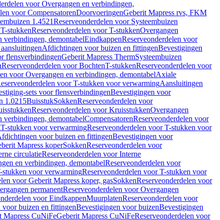
erdelen voor Overgangen en verbindingen,
len voor Compensatoren
Doorvoeringen
Geberit Mapress rvs, FKM
eembuizen 1.4521
Reserveonderdelen voor Systeembuizen
n
T-stukken
Reserveonderdelen voor T-stukken
Overgangen
 verbindingen, demontabel
Eindkappen
Reserveonderdelen voor
 aansluitingen
Afdichtingen voor buizen en fittingen
Bevestigingen
or flensverbindingen
Geberit Mapress Therm
Systeembuizen
n
Reserveonderdelen voor Bochten
T-stukken
Reserveonderdelen voor
en voor Overgangen en verbindingen, demontabel
Axiale
eserveonderdelen voor T-stukken voor verwarming
Aansluitingen
stiging-sets voor flensverbindingen
Bevestigingen voor
n 1.0215
Buisstuk
Sokken
Reserveonderdelen voor
uisstukken
Reserveonderdelen voor Kruisstukken
Overgangen
 verbindingen, demontabel
Compensatoren
Reserveonderdelen voor
g
T-stukken voor verwarming
Reserveonderdelen voor T-stukken voor
fdichtingen voor buizen en fittingen
Bevestigingen voor
berit Mapress koper
Sokken
Reserveonderdelen voor
erne circulatie
Reserveonderdelen voor Interne
gen en verbindingen, demontabel
Reserveonderdelen voor
-stukken voor verwarming
Reserveonderdelen voor T-stukken voor
len voor Geberit Mapress koper, gas
Sokken
Reserveonderdelen voor
ergangen permanent
Reserveonderdelen voor Overgangen
nderdelen voor Eindkappen
Muurplaten
Reserveonderdelen voor
 voor buizen en fittingen
Bevestigingen voor buizen
Bevestigingen
t Mapress CuNiFe
Geberit Mapress CuNiFe
Reserveonderdelen voor