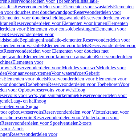
oren
Reserveonderdelen voor Toebehoren
Installatie-
stafels
Reserveonderdelen voor Elementen voor wastafels
Elementen
en voor douches met douchewandgoot
Reserveonderdelen voor
Elementen voor douchescheidingswanden
Reserveonderdelen voor
 kranen
Reserveonderdelen voor Elementen voor kranen
Elementen
erdelen voor Elementen voor consolebelastingen
Elementen voor
den
Reserveonderdelen voor
dsisolatie
Beplatingen
Installatie-elementen
Reserveonderdelen voor
ementen voor wastafels
Elementen voor bidets
Reserveonderdelen voor
ot
Reserveonderdelen voor Elementen voor douches met
dingswanden
Elementen voor kranen en apparaten
Reserveonderdelen
chines
Elementen voor
or wc's
Reserveonderdelen voor Modules voor wc's
Modules voor
nden
Voor aanvoersystemen
Voor waterafvoer
Geberit
's
Elementen voor bidets
Reserveonderdelen voor Elementen voor
voor douches
Toebehoren
Reserveonderdelen voor Toebehoren
Voor
len voor Opbouwreservoirs voor wc's
Hoog
ervoirs voor wc's, van sanitairkeramiek
Reserveonderdelen voor
gende
Laag- en halfhoog
erdelen voor Sigma
voor opbouwreservoirs
Reserveonderdelen voor Vlotterkranen voor
mische reservoirs
Reserveonderdelen voor Vlotterkranen voor
n
Reserveonderdelen voor Spoelventielen
2-toets
voor 2-toets
tingen
Reserveonderdelen voor