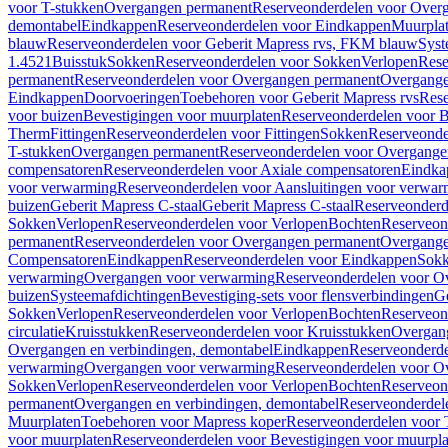
voor T-stukken
Overgangen permanent
Reserveonderdelen voor Over
demontabel
Eindkappen
Reserveonderdelen voor Eindkappen
Muurpla
blauw
Reserveonderdelen voor Geberit Mapress rvs, FKM blauw
Syst
1.4521
Buisstuk
Sokken
Reserveonderdelen voor Sokken
Verlopen
Rese
permanent
Reserveonderdelen voor Overgangen permanent
Overgange
Eindkappen
Doorvoeringen
Toebehoren voor Geberit Mapress rvs
Rese
voor buizen
Bevestigingen voor muurplaten
Reserveonderdelen voor B
Therm
Fittingen
Reserveonderdelen voor Fittingen
Sokken
Reserveonde
T-stukken
Overgangen permanent
Reserveonderdelen voor Overgange
compensatoren
Reserveonderdelen voor Axiale compensatoren
Eindka
voor verwarming
Reserveonderdelen voor Aansluitingen voor verwar
buizen
Geberit Mapress C-staal
Geberit Mapress C-staal
Reserveonderd
Sokken
Verlopen
Reserveonderdelen voor Verlopen
Bochten
Reserveon
permanent
Reserveonderdelen voor Overgangen permanent
Overgange
Compensatoren
Eindkappen
Reserveonderdelen voor Eindkappen
Sokk
verwarming
Overgangen voor verwarming
Reserveonderdelen voor O
buizen
Systeemafdichtingen
Bevestiging-sets voor flensverbindingen
Ge
Sokken
Verlopen
Reserveonderdelen voor Verlopen
Bochten
Reserveon
circulatie
Kruisstukken
Reserveonderdelen voor Kruisstukken
Overgan
Overgangen en verbindingen, demontabel
Eindkappen
Reserveonderd
verwarming
Overgangen voor verwarming
Reserveonderdelen voor O
Sokken
Verlopen
Reserveonderdelen voor Verlopen
Bochten
Reserveon
permanent
Overgangen en verbindingen, demontabel
Reserveonderdel
Muurplaten
Toebehoren voor Mapress koper
Reserveonderdelen voor 
voor muurplaten
Reserveonderdelen voor Bevestigingen voor muurpla