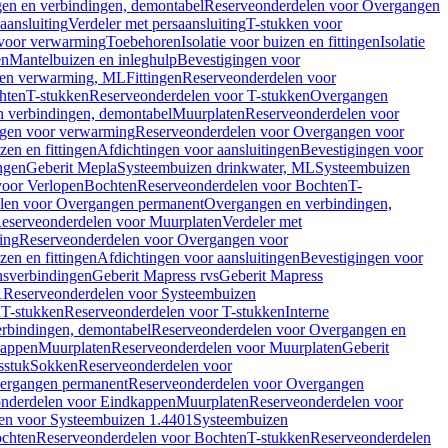
en en verbindingen, demontabel
Reserveonderdelen voor Overgangen
aansluiting
Verdeler met persaansluiting
T-stukken voor
voor verwarming
Toebehoren
Isolatie voor buizen en fittingen
Isolatie
en
Mantelbuizen en inleghulp
Bevestigingen voor
zen verwarming, ML
Fittingen
Reserveonderdelen voor
hten
T-stukken
Reserveonderdelen voor T-stukken
Overgangen
 verbindingen, demontabel
Muurplaten
Reserveonderdelen voor
gen voor verwarming
Reserveonderdelen voor Overgangen voor
zen en fittingen
Afdichtingen voor aansluitingen
Bevestigingen voor
ngen
Geberit Mepla
Systeembuizen drinkwater, ML
Systeembuizen
voor Verlopen
Bochten
Reserveonderdelen voor Bochten
T-
len voor Overgangen permanent
Overgangen en verbindingen,
eserveonderdelen voor Muurplaten
Verdeler met
ing
Reserveonderdelen voor Overgangen voor
zen en fittingen
Afdichtingen voor aansluitingen
Bevestigingen voor
ensverbindingen
Geberit Mapress rvs
Geberit Mapress
1
Reserveonderdelen voor Systeembuizen
n
T-stukken
Reserveonderdelen voor T-stukken
Interne
rbindingen, demontabel
Reserveonderdelen voor Overgangen en
kappen
Muurplaten
Reserveonderdelen voor Muurplaten
Geberit
sstuk
Sokken
Reserveonderdelen voor
ergangen permanent
Reserveonderdelen voor Overgangen
nderdelen voor Eindkappen
Muurplaten
Reserveonderdelen voor
en voor Systeembuizen 1.4401
Systeembuizen
chten
Reserveonderdelen voor Bochten
T-stukken
Reserveonderdelen