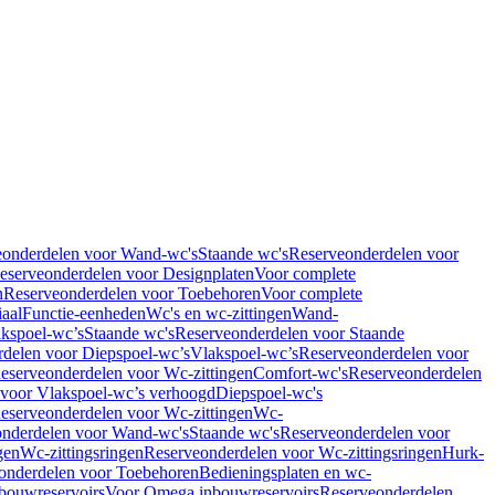
eonderdelen voor Wand-wc's
Staande wc's
Reserveonderdelen voor
eserveonderdelen voor Designplaten
Voor complete
n
Reserveonderdelen voor Toebehoren
Voor complete
iaal
Functie-eenheden
Wc's en wc-zittingen
Wand-
kspoel-wc’s
Staande wc's
Reserveonderdelen voor Staande
delen voor Diepspoel-wc’s
Vlakspoel-wc’s
Reserveonderdelen voor
eserveonderdelen voor Wc-zittingen
Comfort-wc's
Reserveonderdelen
 voor Vlakspoel-wc’s verhoogd
Diepspoel-wc's
eserveonderdelen voor Wc-zittingen
Wc-
nderdelen voor Wand-wc's
Staande wc's
Reserveonderdelen voor
gen
Wc-zittingsringen
Reserveonderdelen voor Wc-zittingsringen
Hurk-
onderdelen voor Toebehoren
Bedieningsplaten en wc-
bouwreservoirs
Voor Omega inbouwreservoirs
Reserveonderdelen