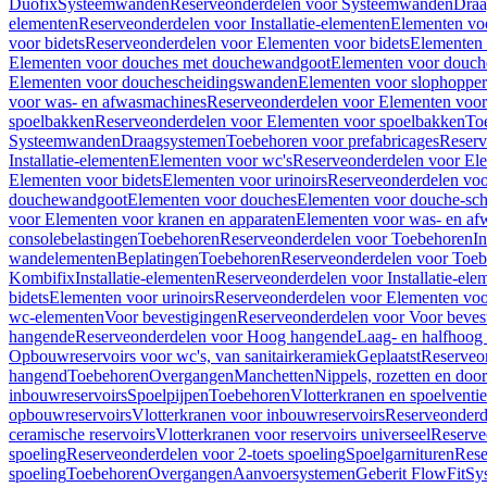
Duofix
Systeemwanden
Reserveonderdelen voor Systeemwanden
Draa
elementen
Reserveonderdelen voor Installatie-elementen
Elementen vo
voor bidets
Reserveonderdelen voor Elementen voor bidets
Elementen 
Elementen voor douches met douchewandgoot
Elementen voor douch
Elementen voor douchescheidingswanden
Elementen voor slophopper
voor was- en afwasmachines
Reserveonderdelen voor Elementen voor
spoelbakken
Reserveonderdelen voor Elementen voor spoelbakken
To
Systeemwanden
Draagsystemen
Toebehoren voor prefabricages
Reserv
Installatie-elementen
Elementen voor wc's
Reserveonderdelen voor El
Elementen voor bidets
Elementen voor urinoirs
Reserveonderdelen voo
douchewandgoot
Elementen voor douches
Elementen voor douche-sc
voor Elementen voor kranen en apparaten
Elementen voor was- en af
consolebelastingen
Toebehoren
Reserveonderdelen voor Toebehoren
In
wandelementen
Beplatingen
Toebehoren
Reserveonderdelen voor Toe
Kombifix
Installatie-elementen
Reserveonderdelen voor Installatie-ele
bidets
Elementen voor urinoirs
Reserveonderdelen voor Elementen voor
wc-elementen
Voor bevestigingen
Reserveonderdelen voor Voor beves
hangende
Reserveonderdelen voor Hoog hangende
Laag- en halfhoog
Opbouwreservoirs voor wc's, van sanitairkeramiek
Geplaatst
Reserveo
hangend
Toebehoren
Overgangen
Manchetten
Nippels, rozetten en doo
inbouwreservoirs
Spoelpijpen
Toebehoren
Vlotterkranen en spoelventie
opbouwreservoirs
Vlotterkranen voor inbouwreservoirs
Reserveonderd
ceramische reservoirs
Vlotterkranen voor reservoirs universeel
Reserve
spoeling
Reserveonderdelen voor 2-toets spoeling
Spoelgarnituren
Rese
spoeling
Toebehoren
Overgangen
Aanvoersystemen
Geberit FlowFit
Sy