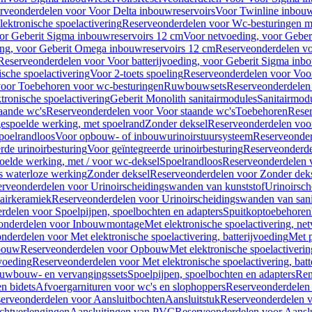
rveonderdelen voor Voor Delta inbouwreservoirs
Voor Twinline inbouw
ektronische spoelactivering
Reserveonderdelen voor Wc-besturingen met
or Geberit Sigma inbouwreservoirs 12 cm
Voor netvoeding, voor Geber
ng, voor Geberit Omega inbouwreservoirs 12 cm
Reserveonderdelen vo
Reserveonderdelen voor Voor batterijvoeding, voor Geberit Sigma inb
sche spoelactivering
Voor 2-toets spoeling
Reserveonderdelen voor Voor
oor Toebehoren voor wc-besturingen
Ruwbouwsets
Reserveonderdele
ronische spoelactivering
Geberit Monolith sanitairmodules
Sanitairmod
aande wc's
Reserveonderdelen voor Voor staande wc's
Toebehoren
Rese
gespoelde werking, met spoelrand
Zonder deksel
Reserveonderdelen voo
poelrandloos
Voor opbouw- of inbouwurinoirstuursysteem
Reserveonder
de urinoirbesturing
Voor geïntegreerde urinoirbesturing
Reserveonderdel
oelde werking, met / voor wc-deksel
Spoelrandloos
Reserveonderdelen 
s waterloze werking
Zonder deksel
Reserveonderdelen voor Zonder dek
rveonderdelen voor Urinoirscheidingswanden van kunststof
Urinoirsc
airkeramiek
Reserveonderdelen voor Urinoirscheidingswanden van sani
rdelen voor Spoelpijpen, spoelbochten en adapters
Spuitkoptoebehoren
onderdelen voor Inbouwmontage
Met elektronische spoelactivering, ne
nderdelen voor Met elektronische spoelactivering, batterijvoeding
Met p
bouw
Reserveonderdelen voor Opbouw
Met elektronische spoelactiveri
jvoeding
Reserveonderdelen voor Met elektronische spoelactivering, batt
uwbouw- en vervangingssets
Spoelpijpen, spoelbochten en adapters
Ren
en bidets
Afvoergarnituren voor wc's en slophoppers
Reserveonderdelen 
erveonderdelen voor Aansluitbochten
Aansluitstuk
Reserveonderdelen v
chtverlengingen
Aansluitingen van PVC
Reserveonderdelen voor Aansl