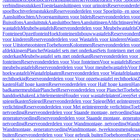
verbindingsstukken
Toestelaansluitingen voor urinoirs
Reserveonderdel
spoelbochtverlengstukken
Reserveonderdelen voor Spoelpijp- en spoe
Aansluitbochten
Afvoergarnituren voor bidets
Reserveonderdelen voor 
Buissifons
Aansluitstuk
Aansluitbochten
Aansluitingen
Afdichtingen
Was
wastafels
Meubelwastafels
Reserveonderdelen voor Meubelwastafels
O
Fonteinen
Opzetfontein
Hoekfonteinen
Inbouwwastafels
Reserveonderd
voor kinderen
Reserveonderdelen voor Wastafels voor kinderen
Wastr
voor Uitstortgootsteen
Toebehoren
Kolommen
Reserveonderdelen vo
afdekkingen
Planchet
Wastafel sets met onderkast
Sets fonteinen met o
onderkast
Meubelwastafel sets met onderkast
Reserveonderdelen voor 
fonteinen
Reserveonderdelen voor Voor fonteinen
Voor wastafels
Reser
meubelwastafels
Reserveonderdelen voor Voor meubelwastafels
Voor 
hoekwastafels
Wastafelplaaten
Reserveonderdelen voor Wastafelplaate
rechthoekig
Reserveonderdelen voor Voor opzetwastafel rechthoekig
Z
kasten
Half hoge kasten
Reserveonderdelen voor Half hoge kasten
Han
badkamermeubilair
Planchet
Reserveonderdelen voor Planchet
Toebeho
handdoekhaken
Lichtelementen
Houder voor wastafelplaten
Greep
Set 
spiegelkasten
Spiegel
Reserveonderdelen voor Spiegel
Met geïntegreerd
verlichting
Reserveonderdelen voor Met geïntegreerde verlichting
Toeb
netvoeding
Reserveonderdelen voor Staande montage, netvoeding
Sta
generatorvoeding
Reserveonderdelen voor Staande montage, generato
netvoeding
Reserveonderdelen voor Wandmontage, netvoeding
Wandmo
Wandmontage, generatorvoeding
Wandmontage, tweeknopsmengkraa
buiten
Reserveonderdelen voor Voor gebruik buiten
Toebehoren
Reser