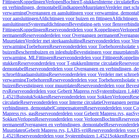
Fittingen
Koppelingen
Verlopen
Bochten
T-stukken
Interne circulatie
Res
en verbindingen, demontabel
Eindkappen
Muurplaten
Verdeler met sch
verwarming
Overgangen en aansluitingen voor verwarming, demonta
voor aansluitingen
Afdichtingen voor buizen en fittingen
Afdichtingen 
aansluitingen
Systeemafdichtingen
Bevestiging-sets voor flensverbind
Fittingen
Koppelingen
Reserveonderdelen voor Koppelingen
Verlopen
permanent
Reserveonderdelen voor Overgangen permanent
Overgange
Muurplaten
Verdeler met steekaansluiting
Reserveonderdelen voor Verd
verwarming
Toebehoren
Reserveonderdelen voor Toebehoren
Isolatie 
buizen
Beschermbuizen en inleghulp
Bevestigingen voor muurplaten
R
verwarming, ML
Fittingen
Reserveonderdelen voor Fittingen
Koppelin
stukken
Reserveonderdelen voor T-stukken
Interne circulatie
Reserveond
demontabel
Reserveonderdelen voor Overgangen en verbindingen, d
schroefdraadaansluiting
Reserveonderdelen voor Verdeler met schroef
verwarming
Toebehoren
Reserveonderdelen voor Toebehoren
Isolatie 
buizen
Bevestigingen voor muurplaten
Reserveonderdelen voor Bevest
rvs
Reserveonderdelen voor Geberit Mapress rvs
Systeembuizen 1.440
1.4521
Buisstuk
Sokken
Reserveonderdelen voor Sokken
Verlopen
Rese
circulatie
Reserveonderdelen voor Interne circulatie
Overgangen perma
verbindingen, demontabel
Compensatoren
Reserveonderdelen voor C
Mapress rvs, gas
Reserveonderdelen voor Geberit Mapress rvs, gas
Sy
Sokken
Verlopen
Reserveonderdelen voor Verlopen
Bochten
Reserveon
permanent
Overgangen en verbindingen, demontabel
Reserveonderdel
Muurplaten
Geberit Mapress rvs, LABS-vrij
Reserveonderdelen voor G
1.4521
Reserveonderdelen voor Systeembuizen 1.4521
Sokken
Reserv