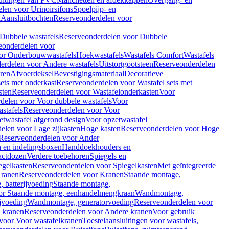
len voor Urinoirsifons
Spoelpijp- en
k
Aansluitbochten
Reserveonderdelen voor
Dubbele wastafels
Reserveonderdelen voor Dubbele
eonderdelen voor
or Onderbouwwastafels
Hoekwastafels
Wastafels Comfort
Wastafels
erdelen voor Andere wastafels
Uitstortgootsteen
Reserveonderdelen
ren
Afvoerdeksel
Bevestigingsmateriaal
Decoratieve
sets met onderkast
Reserveonderdelen voor Wastafel sets met
sten
Reserveonderdelen voor Wastafelonderkasten
Voor
delen voor Voor dubbele wastafels
Voor
stafels
Reserveonderdelen voor Voor
twastafel afgerond design
Voor opzetwastafel
elen voor Lage zijkasten
Hoge kasten
Reserveonderdelen voor Hoge
Reserveonderdelen voor Ander
n en indelingsboxen
Handdoekhouders en
actdozen
Verdere toebehoren
Spiegels en
egelkasten
Reserveonderdelen voor Spiegelkasten
Met geïntegreerde
ranen
Reserveonderdelen voor Kranen
Staande montage,
 batterijvoeding
Staande montage,
or Staande montage, eenhandelmengkraan
Wandmontage,
jvoeding
Wandmontage, generatorvoeding
Reserveonderdelen voor
 kranen
Reserveonderdelen voor Andere kranen
Voor gebruik
voor Voor wastafelkranen
Toestelaansluitingen voor wastafels,