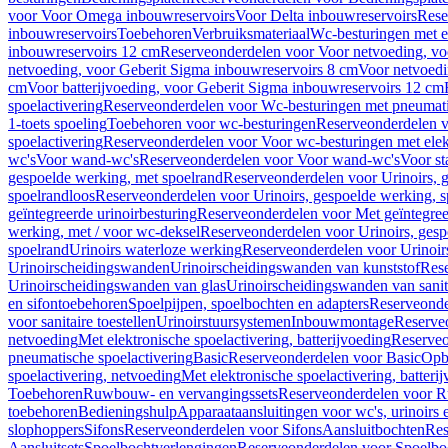
voor Voor Omega inbouwreservoirs
Voor Delta inbouwreservoirs
Rese
inbouwreservoirs
Toebehoren
Verbruiksmateriaal
Wc-besturingen met el
inbouwreservoirs 12 cm
Reserveonderdelen voor Voor netvoeding, vo
netvoeding, voor Geberit Sigma inbouwreservoirs 8 cm
Voor netvoedi
cm
Voor batterijvoeding, voor Geberit Sigma inbouwreservoirs 12 cm
spoelactivering
Reserveonderdelen voor Wc-besturingen met pneumati
1-toets spoeling
Toebehoren voor wc-besturingen
Reserveonderdelen v
spoelactivering
Reserveonderdelen voor Voor wc-besturingen met elekt
wc's
Voor wand-wc's
Reserveonderdelen voor Voor wand-wc's
Voor st
gespoelde werking, met spoelrand
Reserveonderdelen voor Urinoirs, 
spoelrandloos
Reserveonderdelen voor Urinoirs, gespoelde werking, s
geïntegreerde urinoirbesturing
Reserveonderdelen voor Met geïntegreer
werking, met / voor wc-deksel
Reserveonderdelen voor Urinoirs, gesp
spoelrand
Urinoirs waterloze werking
Reserveonderdelen voor Urinoir
Urinoirscheidingswanden
Urinoirscheidingswanden van kunststof
Rese
Urinoirscheidingswanden van glas
Urinoirscheidingswanden van sanit
en sifontoebehoren
Spoelpijpen, spoelbochten en adapters
Reserveonde
voor sanitaire toestellen
Urinoirstuursystemen
Inbouwmontage
Reserve
netvoeding
Met elektronische spoelactivering, batterijvoeding
Reserveo
pneumatische spoelactivering
Basic
Reserveonderdelen voor Basic
Op
spoelactivering, netvoeding
Met elektronische spoelactivering, batteri
Toebehoren
Ruwbouw- en vervangingssets
Reserveonderdelen voor R
toebehoren
Bedieningshulp
Apparaataansluitingen voor wc's, urinoirs 
slophoppers
Sifons
Reserveonderdelen voor Sifons
Aansluitbochten
Res
Aansluitsets
Spoelbochtverlengingen
Reserveonderdelen voor Spoelbo