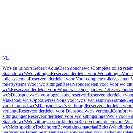
NL
Wc's en urinoirs
Geberit AquaClean douchewc’s
Complete toiletsyste
Staande wc's
Wc-zittingen
Reserveonderdelen voor Wc-zittingen
Voor 
toiletsystemen
Reserveonderdelen voor Voor complete toiletsystemen
V
toiletsystemen
Voor wc-zittingen
Reserveonderdelen voor Voor wc-zitt
wc's
Reserveonderdelen voor Wand-wc's
Diepspoel-wc’s
Reserveonder
wc's
Diepspoel-wc's voor opzet spoelreservoir
Reserveonderdelen voor
Vlakspoel-wc’s
Opbouwreservoirs voor wc's, van sanitairkeramiek
Gep
voor Comfort-wc's
Diepspoel-wc’s verhoogd
Reserveonderdelen voor
verlengd
Reserveonderdelen voor Diepspoel-wc's verlengd
Comfort wc
zittingsringen
Reserveonderdelen voor Wc-zittingsringen
Wc’s voor ki
Staande wc's
Wc-zittingen voor kinderen
Reserveonderdelen voor Wc-z
wc's
Met spoeling
Toebehoren
Bevestigingsmateriaal
Bidets
Wandbidets
besturingen
Bedieningsplaten
Reserveonderdelen voor Bedieningsplat