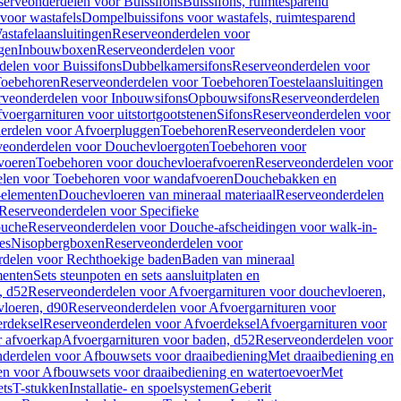
serveonderdelen voor Buissifons
Buissifons, ruimtesparend
voor wastafels
Dompelbuissifons voor wastafels, ruimtesparend
astafelaansluitingen
Reserveonderdelen voor
gen
Inbouwboxen
Reserveonderdelen voor
delen voor Buissifons
Dubbelkamersifons
Reserveonderdelen voor
oebehoren
Reserveonderdelen voor Toebehoren
Toestelaansluitingen
rveonderdelen voor Inbouwsifons
Opbouwsifons
Reserveonderdelen
oergarnituren voor uitstortgootstenen
Sifons
Reserveonderdelen voor
erdelen voor Afvoerpluggen
Toebehoren
Reserveonderdelen voor
veonderdelen voor Douchevloergoten
Toebehoren voor
voeren
Toebehoren voor douchevloerafvoeren
Reserveonderdelen voor
len voor Toebehoren voor wandafvoeren
Douchebakken en
-elementen
Douchevloeren van mineraal materiaal
Reserveonderdelen
Reserveonderdelen voor Specifieke
ouche
Reserveonderdelen voor Douche-afscheidingen voor walk-in-
es
Nisopbergboxen
Reserveonderdelen voor
delen voor Rechthoekige baden
Baden van mineraal
ementen
Sets steunpoten en sets aansluitplaten en
, d52
Reserveonderdelen voor Afvoergarnituren voor douchevloeren,
vloeren, d90
Reserveonderdelen voor Afvoergarnituren voor
rdeksel
Reserveonderdelen voor Afvoerdeksel
Afvoergarnituren voor
 afvoerkap
Afvoergarnituren voor baden, d52
Reserveonderdelen voor
derdelen voor Afbouwsets voor draaibediening
Met draaibediening en
n voor Afbouwsets voor draaibediening en watertoevoer
Met
ets
T-stukken
Installatie- en spoelsystemen
Geberit