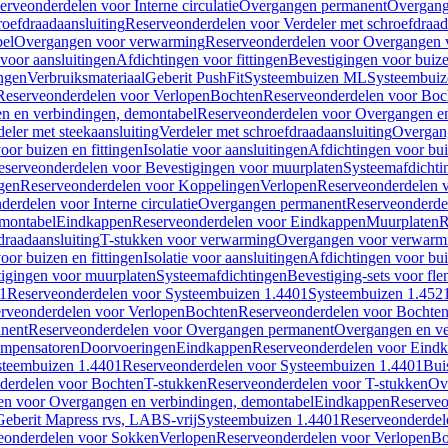
erveonderdelen voor Interne circulatie
Overgangen permanent
Overgang
roefdraadaansluiting
Reserveonderdelen voor Verdeler met schroefdraad
bel
Overgangen voor verwarming
Reserveonderdelen voor Overgangen 
voor aansluitingen
Afdichtingen voor fittingen
Bevestigingen voor buiz
ingen
Verbruiksmateriaal
Geberit PushFit
Systeembuizen ML
Systeembui
Reserveonderdelen voor Verlopen
Bochten
Reserveonderdelen voor Boc
n en verbindingen, demontabel
Reserveonderdelen voor Overgangen en
eler met steekaansluiting
Verdeler met schroefdraadaansluiting
Overgan
voor buizen en fittingen
Isolatie voor aansluitingen
Afdichtingen voor bui
eserveonderdelen voor Bevestigingen voor muurplaten
Systeemafdichti
gen
Reserveonderdelen voor Koppelingen
Verlopen
Reserveonderdelen 
erdelen voor Interne circulatie
Overgangen permanent
Reserveonderde
emontabel
Eindkappen
Reserveonderdelen voor Eindkappen
Muurplaten
R
draadaansluiting
T-stukken voor verwarming
Overgangen voor verwarm
voor buizen en fittingen
Isolatie voor aansluitingen
Afdichtingen voor bui
igingen voor muurplaten
Systeemafdichtingen
Bevestiging-sets voor fl
1
Reserveonderdelen voor Systeembuizen 1.4401
Systeembuizen 1.452
rveonderdelen voor Verlopen
Bochten
Reserveonderdelen voor Bochte
nent
Reserveonderdelen voor Overgangen permanent
Overgangen en ve
ompensatoren
Doorvoeringen
Eindkappen
Reserveonderdelen voor Eind
steembuizen 1.4401
Reserveonderdelen voor Systeembuizen 1.4401
Bui
derdelen voor Bochten
T-stukken
Reserveonderdelen voor T-stukken
Ov
en voor Overgangen en verbindingen, demontabel
Eindkappen
Reserveo
eberit Mapress rvs, LABS-vrij
Systeembuizen 1.4401
Reserveonderdel
eonderdelen voor Sokken
Verlopen
Reserveonderdelen voor Verlopen
Bo