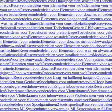
gsystemen
Reserveonderdelen voor Draagsystemen
Beplatingen
Toebeh
or wc's
Reserveonderdelen voor Elementen voor wc's
Elementen voor wa
voor urinoirs
Reserveonderdelen voor Elementen voor urinoirs
Element
es en baden
Reserveonderdelen voor Elementen voor douches en baden
s
Reserveonderdelen voor Elementen voor slophoppers
Elementen voor
 was- en afwasmachines
Elementen voor consolebelastingen
Reserveond
ebehoren
Reserveonderdelen voor Toebehoren
Geberit GIS
Systeemwan
eonderdelen voor Toebehoren voor prefabricages
Toebehoren voor gelui
ementen voor wc's
Elementen voor wastafels
Reserveonderdelen voor El
r Elementen voor urinoirs
Elementen voor douches met douchewandgo
heidingswanden
Reserveonderdelen voor Elementen voor douche-schei
wasmachines
Reserveonderdelen voor Elementen voor was- en afwasma
stallatiemodules
Reserveonderdelen voor Installatiemodules
Modules vo
behoren
Voor systeemwanden
Reserveonderdelen voor Voor systeemwa
menten
Elementen voor wc's
Reserveonderdelen voor Elementen voor wc
 urinoirs
Elementen voor douches
Reserveonderdelen voor Elementen 
tigingen
Opbouwreservoirs
Opbouwreservoirs voor wc's
Reserveonderde
 hangend
Reserveonderdelen voor Laag- en halfhoog hangend
Opbouwres
nderdelen voor Geplaatst
Spoelpijpen voor opbouwreservoirs
Hoog han
rstroombegrenzers
Inbouwreservoirs
Sigma inbouwreservoirs
Reserveond
len
Vlotterkranen
Reserveonderdelen voor Vlotterkranen
Vlotterkranen 
elen voor Vlotterkranen voor inbouwreservoirs
Vlotterkranen voor cera
onderdelen voor Vlotterkranen voor reservoirs universeel
Spoelventiele
rveonderdelen voor Spoelgarnituren
2-toets spoeling
Reserveonderdelen 
steembuizen ML
Systeembuizen verwarming ML
Systeembuizen SL
Fit