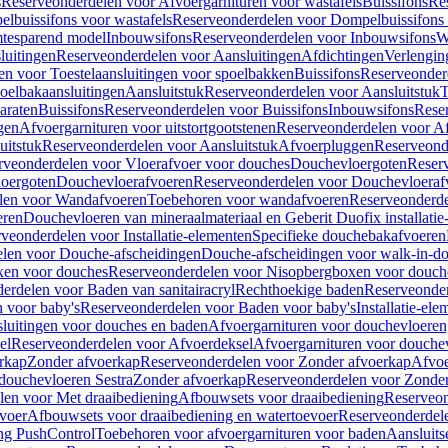
s
Reserveonderdelen voor Afvoergarnituren voor wastafels
Buissifons
Re
lbuissifons voor wastafels
Reserveonderdelen voor Dompelbuissifons 
mtesparend model
Inbouwsifons
Reserveonderdelen voor Inbouwsifons
W
luitingen
Reserveonderdelen voor Aansluitingen
Afdichtingen
Verlengin
n voor Toestelaansluitingen voor spoelbakken
Buissifons
Reserveonder
oelbakaansluitingen
Aansluitstuk
Reserveonderdelen voor Aansluitstuk
T
araten
Buissifons
Reserveonderdelen voor Buissifons
Inbouwsifons
Rese
gen
Afvoergarnituren voor uitstortgootstenen
Reserveonderdelen voor Afv
uitstuk
Reserveonderdelen voor Aansluitstuk
Afvoerpluggen
Reserveond
rveonderdelen voor Vloerafvoer voor douches
Douchevloergoten
Reser
loergoten
Douchevloerafvoeren
Reserveonderdelen voor Douchevloeraf
len voor Wandafvoeren
Toebehoren voor wandafvoeren
Reserveonderde
eren
Douchevloeren van mineraalmateriaal en Geberit Duofix installatie
veonderdelen voor Installatie-elementen
Specifieke douchebakafvoeren
len voor Douche-afscheidingen
Douche-afscheidingen voor walk-in-d
xen voor douches
Reserveonderdelen voor Nisopbergboxen voor douch
erdelen voor Baden van sanitairacryl
Rechthoekige baden
Reserveonder
 voor baby's
Reserveonderdelen voor Baden voor baby's
Installatie-el
luitingen voor douches en baden
Afvoergarnituren voor douchevloeren
el
Reserveonderdelen voor Afvoerdeksel
Afvoergarnituren voor douche
rkap
Zonder afvoerkap
Reserveonderdelen voor Zonder afvoerkap
Afvoe
douchevloeren Sestra
Zonder afvoerkap
Reserveonderdelen voor Zonder
len voor Met draaibediening
Afbouwsets voor draaibediening
Reserveon
voer
Afbouwsets voor draaibediening en watertoevoer
Reserveonderdele
ng PushControl
Toebehoren voor afvoergarnituren voor baden
Aansluits