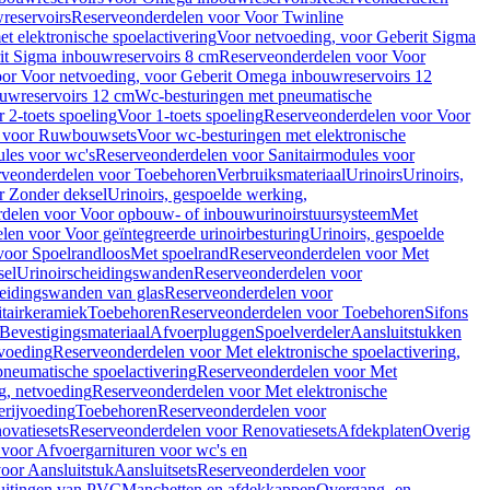
reservoirs
Reserveonderdelen voor Voor Twinline
 elektronische spoelactivering
Voor netvoeding, voor Geberit Sigma
it Sigma inbouwreservoirs 8 cm
Reserveonderdelen voor Voor
or Voor netvoeding, voor Geberit Omega inbouwreservoirs 12
ouwreservoirs 12 cm
Wc-besturingen met pneumatische
 2-toets spoeling
Voor 1-toets spoeling
Reserveonderdelen voor Voor
n voor Ruwbouwsets
Voor wc-besturingen met elektronische
ules voor wc's
Reserveonderdelen voor Sanitairmodules voor
rveonderdelen voor Toebehoren
Verbruiksmateriaal
Urinoirs
Urinoirs,
r Zonder deksel
Urinoirs, gespoelde werking,
delen voor Voor opbouw- of inbouwurinoirstuursysteem
Met
en voor Voor geïntegreerde urinoirbesturing
Urinoirs, gespoelde
voor Spoelrandloos
Met spoelrand
Reserveonderdelen voor Met
sel
Urinoirscheidingswanden
Reserveonderdelen voor
heidingswanden van glas
Reserveonderdelen voor
tairkeramiek
Toebehoren
Reserveonderdelen voor Toebehoren
Sifons
Bevestigingsmateriaal
Afvoerpluggen
Spoelverdeler
Aansluitstukken
tvoeding
Reserveonderdelen voor Met elektronische spoelactivering,
neumatische spoelactivering
Reserveonderdelen voor Met
ng, netvoeding
Reserveonderdelen voor Met elektronische
erijvoeding
Toebehoren
Reserveonderdelen voor
ovatiesets
Reserveonderdelen voor Renovatiesets
Afdekplaten
Overig
voor Afvoergarnituren voor wc's en
oor Aansluitstuk
Aansluitsets
Reserveonderdelen voor
uitingen van PVC
Manchetten en afdekkappen
Overgang- en