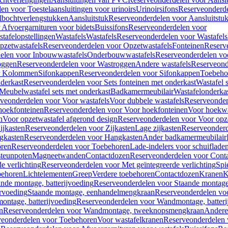
en voor Toestelaansluitingen voor urinoirs
Urinoirsifons
Reserveonderde
lbochtverlengstukken
Aansluitstuk
Reserveonderdelen voor Aansluitstu
Afvoergarnituren voor bidets
Buissifons
Reserveonderdelen voor
tafelopstellingen
Wastafels
Wastafels
Reserveonderdelen voor Wastafels
pzetwastafels
Reserveonderdelen voor Opzetwastafels
Fonteinen
Reserv
elen voor Inbouwwastafels
Onderbouwwastafels
Reserveonderdelen vo
oggen
Reserveonderdelen voor Wastroggen
Andere wastafels
Reserveond
or Kolommen
Sifonkappen
Reserveonderdelen voor Sifonkappen
Toebeho
nderkast
Reserveonderdelen voor Sets fonteinen met onderkast
Wastafel 
Meubelwastafel sets met onderkast
Badkamermeubilair
Wastafelonderka
veonderdelen voor Voor wastafels
Voor dubbele wastafels
Reserveonder
hoekfonteinen
Reserveonderdelen voor Voor hoekfonteinen
Voor hoekwa
n
Voor opzetwastafel afgerond design
Reserveonderdelen voor Voor opze
ijkasten
Reserveonderdelen voor Zijkasten
Lage zijkasten
Reserveonderd
gkasten
Reserveonderdelen voor Hangkasten
Ander badkamermeubilair
ren
Reserveonderdelen voor Toebehoren
Lade-indelers voor schuiflade
steunpoten
Magneetwanden
Contactdozen
Reserveonderdelen voor Cont
e verlichting
Reserveonderdelen voor Met geïntegreerde verlichting
Spi
ehoren
Lichtelementen
Greep
Verdere toebehoren
Contactdozen
Kranen
K
ande montage, batterijvoeding
Reserveonderdelen voor Staande montage,
rvoeding
Staande montage, eenhandelmengkraan
Reserveonderdelen vo
ntage, batterijvoeding
Reserveonderdelen voor Wandmontage, batteri
n
Reserveonderdelen voor Wandmontage, tweeknopsmengkraan
Andere
veonderdelen voor Toebehoren
Voor wastafelkranen
Reserveonderdelen 