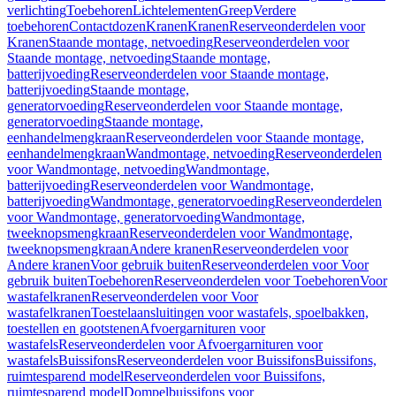
verlichting
Toebehoren
Lichtelementen
Greep
Verdere
toebehoren
Contactdozen
Kranen
Kranen
Reserveonderdelen voor
Kranen
Staande montage, netvoeding
Reserveonderdelen voor
Staande montage, netvoeding
Staande montage,
batterijvoeding
Reserveonderdelen voor Staande montage,
batterijvoeding
Staande montage,
generatorvoeding
Reserveonderdelen voor Staande montage,
generatorvoeding
Staande montage,
eenhandelmengkraan
Reserveonderdelen voor Staande montage,
eenhandelmengkraan
Wandmontage, netvoeding
Reserveonderdelen
voor Wandmontage, netvoeding
Wandmontage,
batterijvoeding
Reserveonderdelen voor Wandmontage,
batterijvoeding
Wandmontage, generatorvoeding
Reserveonderdelen
voor Wandmontage, generatorvoeding
Wandmontage,
tweeknopsmengkraan
Reserveonderdelen voor Wandmontage,
tweeknopsmengkraan
Andere kranen
Reserveonderdelen voor
Andere kranen
Voor gebruik buiten
Reserveonderdelen voor Voor
gebruik buiten
Toebehoren
Reserveonderdelen voor Toebehoren
Voor
wastafelkranen
Reserveonderdelen voor Voor
wastafelkranen
Toestelaansluitingen voor wastafels, spoelbakken,
toestellen en gootstenen
Afvoergarnituren voor
wastafels
Reserveonderdelen voor Afvoergarnituren voor
wastafels
Buissifons
Reserveonderdelen voor Buissifons
Buissifons,
ruimtesparend model
Reserveonderdelen voor Buissifons,
ruimtesparend model
Dompelbuissifons voor