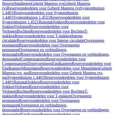
flensverbindingen
Geberit Mapress rvs
Geberit Mapress
rvs
Reserveonderdelen voor Geberit Mapress rvs
Systeembuizen
1.4401
Reserveonderdelen voor Systeembuizen
1.4401
Systeembuizen 1.4521
Reserveonderdelen voor
Systeembuizen 1.4521
Buisstuk
Sokken
Reserveonderdelen voor
Sokken
Verlopen
Reserveonderdelen voor
Verlopen
Bochten
Reserveonderdelen voor Bochten
T-
stukken
Reserveonderdelen voor T-stukken
Interne
circulatie
Reserveonderdelen voor Interne circulatie
Overgangen
permanent
Reserveonderdelen voor Overgangen
permanent
Overgangen en verbindingen,
demontabel
Reserveonderdelen voor Overgangen en verbindingen,
demontabel
Compensatoren
Reserveonderdelen voor
Compensatoren
Doorvoeringen
Eindkappen
Reserveonderdelen voor
Eindkappen
Muurplaten
Reserveonderdelen voor Muurplaten
Geberit
Mapress rvs, gas
Reserveonderdelen voor Geberit Mapress rvs,
gas
Systeembuizen 1.4401
Reserveonderdelen voor Systeembuizen
1.4401
Buisstuk
Sokken
Reserveonderdelen voor
Sokken
Verlopen
Reserveonderdelen voor
Verlopen
Bochten
Reserveonderdelen voor Bochten
T-
stukken
Reserveonderdelen voor T-stukken
Overgangen
permanent
Reserveonderdelen voor Overgangen
permanent
Overgangen en verbindingen,
demontabel
Reserveonderdelen voor Overgangen en verbindingen,
demontabel
Eindkappen
Reserveonderdelen voor