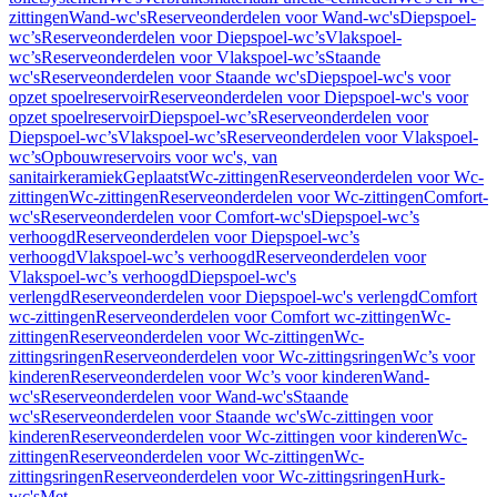
zittingen
Wand-wc's
Reserveonderdelen voor Wand-wc's
Diepspoel-
wc’s
Reserveonderdelen voor Diepspoel-wc’s
Vlakspoel-
wc’s
Reserveonderdelen voor Vlakspoel-wc’s
Staande
wc's
Reserveonderdelen voor Staande wc's
Diepspoel-wc's voor
opzet spoelreservoir
Reserveonderdelen voor Diepspoel-wc's voor
opzet spoelreservoir
Diepspoel-wc’s
Reserveonderdelen voor
Diepspoel-wc’s
Vlakspoel-wc’s
Reserveonderdelen voor Vlakspoel-
wc’s
Opbouwreservoirs voor wc's, van
sanitairkeramiek
Geplaatst
Wc-zittingen
Reserveonderdelen voor Wc-
zittingen
Wc-zittingen
Reserveonderdelen voor Wc-zittingen
Comfort-
wc's
Reserveonderdelen voor Comfort-wc's
Diepspoel-wc’s
verhoogd
Reserveonderdelen voor Diepspoel-wc’s
verhoogd
Vlakspoel-wc’s verhoogd
Reserveonderdelen voor
Vlakspoel-wc’s verhoogd
Diepspoel-wc's
verlengd
Reserveonderdelen voor Diepspoel-wc's verlengd
Comfort
wc-zittingen
Reserveonderdelen voor Comfort wc-zittingen
Wc-
zittingen
Reserveonderdelen voor Wc-zittingen
Wc-
zittingsringen
Reserveonderdelen voor Wc-zittingsringen
Wc’s voor
kinderen
Reserveonderdelen voor Wc’s voor kinderen
Wand-
wc's
Reserveonderdelen voor Wand-wc's
Staande
wc's
Reserveonderdelen voor Staande wc's
Wc-zittingen voor
kinderen
Reserveonderdelen voor Wc-zittingen voor kinderen
Wc-
zittingen
Reserveonderdelen voor Wc-zittingen
Wc-
zittingsringen
Reserveonderdelen voor Wc-zittingsringen
Hurk-
wc's
Met