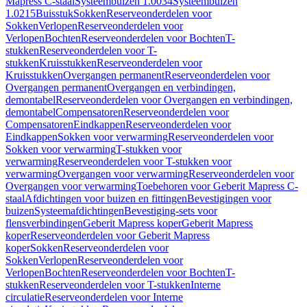
Mapress C-staal
Systeembuizen 1.0034
Systeembuizen
1.0215
Buisstuk
Sokken
Reserveonderdelen voor
Sokken
Verlopen
Reserveonderdelen voor
Verlopen
Bochten
Reserveonderdelen voor Bochten
T-
stukken
Reserveonderdelen voor T-
stukken
Kruisstukken
Reserveonderdelen voor
Kruisstukken
Overgangen permanent
Reserveonderdelen voor
Overgangen permanent
Overgangen en verbindingen,
demontabel
Reserveonderdelen voor Overgangen en verbindingen,
demontabel
Compensatoren
Reserveonderdelen voor
Compensatoren
Eindkappen
Reserveonderdelen voor
Eindkappen
Sokken voor verwarming
Reserveonderdelen voor
Sokken voor verwarming
T-stukken voor
verwarming
Reserveonderdelen voor T-stukken voor
verwarming
Overgangen voor verwarming
Reserveonderdelen voor
Overgangen voor verwarming
Toebehoren voor Geberit Mapress C-
staal
Afdichtingen voor buizen en fittingen
Bevestigingen voor
buizen
Systeemafdichtingen
Bevestiging-sets voor
flensverbindingen
Geberit Mapress koper
Geberit Mapress
koper
Reserveonderdelen voor Geberit Mapress
koper
Sokken
Reserveonderdelen voor
Sokken
Verlopen
Reserveonderdelen voor
Verlopen
Bochten
Reserveonderdelen voor Bochten
T-
stukken
Reserveonderdelen voor T-stukken
Interne
circulatie
Reserveonderdelen voor Interne