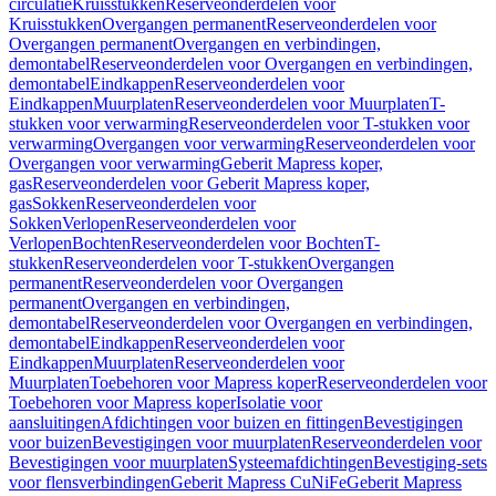
circulatie
Kruisstukken
Reserveonderdelen voor
Kruisstukken
Overgangen permanent
Reserveonderdelen voor
Overgangen permanent
Overgangen en verbindingen,
demontabel
Reserveonderdelen voor Overgangen en verbindingen,
demontabel
Eindkappen
Reserveonderdelen voor
Eindkappen
Muurplaten
Reserveonderdelen voor Muurplaten
T-
stukken voor verwarming
Reserveonderdelen voor T-stukken voor
verwarming
Overgangen voor verwarming
Reserveonderdelen voor
Overgangen voor verwarming
Geberit Mapress koper,
gas
Reserveonderdelen voor Geberit Mapress koper,
gas
Sokken
Reserveonderdelen voor
Sokken
Verlopen
Reserveonderdelen voor
Verlopen
Bochten
Reserveonderdelen voor Bochten
T-
stukken
Reserveonderdelen voor T-stukken
Overgangen
permanent
Reserveonderdelen voor Overgangen
permanent
Overgangen en verbindingen,
demontabel
Reserveonderdelen voor Overgangen en verbindingen,
demontabel
Eindkappen
Reserveonderdelen voor
Eindkappen
Muurplaten
Reserveonderdelen voor
Muurplaten
Toebehoren voor Mapress koper
Reserveonderdelen voor
Toebehoren voor Mapress koper
Isolatie voor
aansluitingen
Afdichtingen voor buizen en fittingen
Bevestigingen
voor buizen
Bevestigingen voor muurplaten
Reserveonderdelen voor
Bevestigingen voor muurplaten
Systeemafdichtingen
Bevestiging-sets
voor flensverbindingen
Geberit Mapress CuNiFe
Geberit Mapress