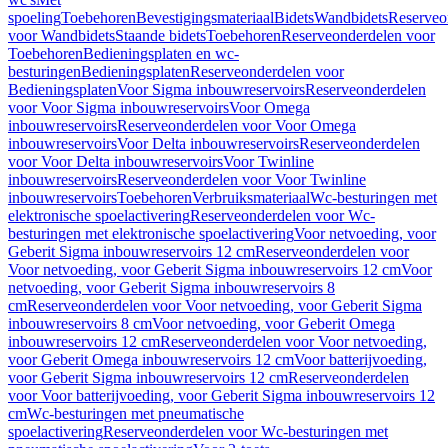
spoeling
Toebehoren
Bevestigingsmateriaal
Bidets
Wandbidets
Reserveo
voor Wandbidets
Staande bidets
Toebehoren
Reserveonderdelen voor
Toebehoren
Bedieningsplaten en wc-
besturingen
Bedieningsplaten
Reserveonderdelen voor
Bedieningsplaten
Voor Sigma inbouwreservoirs
Reserveonderdelen
voor Voor Sigma inbouwreservoirs
Voor Omega
inbouwreservoirs
Reserveonderdelen voor Voor Omega
inbouwreservoirs
Voor Delta inbouwreservoirs
Reserveonderdelen
voor Voor Delta inbouwreservoirs
Voor Twinline
inbouwreservoirs
Reserveonderdelen voor Voor Twinline
inbouwreservoirs
Toebehoren
Verbruiksmateriaal
Wc-besturingen met
elektronische spoelactivering
Reserveonderdelen voor Wc-
besturingen met elektronische spoelactivering
Voor netvoeding, voor
Geberit Sigma inbouwreservoirs 12 cm
Reserveonderdelen voor
Voor netvoeding, voor Geberit Sigma inbouwreservoirs 12 cm
Voor
netvoeding, voor Geberit Sigma inbouwreservoirs 8
cm
Reserveonderdelen voor Voor netvoeding, voor Geberit Sigma
inbouwreservoirs 8 cm
Voor netvoeding, voor Geberit Omega
inbouwreservoirs 12 cm
Reserveonderdelen voor Voor netvoeding,
voor Geberit Omega inbouwreservoirs 12 cm
Voor batterijvoeding,
voor Geberit Sigma inbouwreservoirs 12 cm
Reserveonderdelen
voor Voor batterijvoeding, voor Geberit Sigma inbouwreservoirs 12
cm
Wc-besturingen met pneumatische
spoelactivering
Reserveonderdelen voor Wc-besturingen met