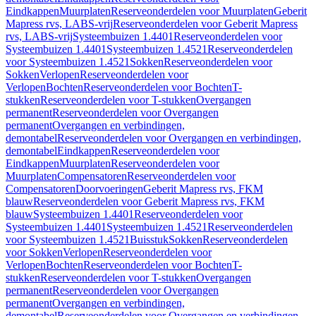
Eindkappen
Muurplaten
Reserveonderdelen voor Muurplaten
Geberit
Mapress rvs, LABS-vrij
Reserveonderdelen voor Geberit Mapress
rvs, LABS-vrij
Systeembuizen 1.4401
Reserveonderdelen voor
Systeembuizen 1.4401
Systeembuizen 1.4521
Reserveonderdelen
voor Systeembuizen 1.4521
Sokken
Reserveonderdelen voor
Sokken
Verlopen
Reserveonderdelen voor
Verlopen
Bochten
Reserveonderdelen voor Bochten
T-
stukken
Reserveonderdelen voor T-stukken
Overgangen
permanent
Reserveonderdelen voor Overgangen
permanent
Overgangen en verbindingen,
demontabel
Reserveonderdelen voor Overgangen en verbindingen,
demontabel
Eindkappen
Reserveonderdelen voor
Eindkappen
Muurplaten
Reserveonderdelen voor
Muurplaten
Compensatoren
Reserveonderdelen voor
Compensatoren
Doorvoeringen
Geberit Mapress rvs, FKM
blauw
Reserveonderdelen voor Geberit Mapress rvs, FKM
blauw
Systeembuizen 1.4401
Reserveonderdelen voor
Systeembuizen 1.4401
Systeembuizen 1.4521
Reserveonderdelen
voor Systeembuizen 1.4521
Buisstuk
Sokken
Reserveonderdelen
voor Sokken
Verlopen
Reserveonderdelen voor
Verlopen
Bochten
Reserveonderdelen voor Bochten
T-
stukken
Reserveonderdelen voor T-stukken
Overgangen
permanent
Reserveonderdelen voor Overgangen
permanent
Overgangen en verbindingen,
demontabel
Reserveonderdelen voor Overgangen en verbindingen,