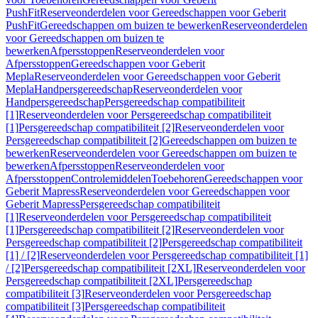
PushFit
Reserveonderdelen voor Gereedschappen voor Geberit
PushFit
Gereedschappen om buizen te bewerken
Reserveonderdelen
voor Gereedschappen om buizen te
bewerken
Afpersstoppen
Reserveonderdelen voor
Afpersstoppen
Gereedschappen voor Geberit
Mepla
Reserveonderdelen voor Gereedschappen voor Geberit
Mepla
Handpersgereedschap
Reserveonderdelen voor
Handpersgereedschap
Persgereedschap compatibiliteit
[1]
Reserveonderdelen voor Persgereedschap compatibiliteit
[1]
Persgereedschap compatibiliteit [2]
Reserveonderdelen voor
Persgereedschap compatibiliteit [2]
Gereedschappen om buizen te
bewerken
Reserveonderdelen voor Gereedschappen om buizen te
bewerken
Afpersstoppen
Reserveonderdelen voor
Afpersstoppen
Controlemiddelen
Toebehoren
Gereedschappen voor
Geberit Mapress
Reserveonderdelen voor Gereedschappen voor
Geberit Mapress
Persgereedschap compatibiliteit
[1]
Reserveonderdelen voor Persgereedschap compatibiliteit
[1]
Persgereedschap compatibiliteit [2]
Reserveonderdelen voor
Persgereedschap compatibiliteit [2]
Persgereedschap compatibiliteit
[1] / [2]
Reserveonderdelen voor Persgereedschap compatibiliteit [1]
/ [2]
Persgereedschap compatibiliteit [2XL]
Reserveonderdelen voor
Persgereedschap compatibiliteit [2XL]
Persgereedschap
compatibiliteit [3]
Reserveonderdelen voor Persgereedschap
compatibiliteit [3]
Persgereedschap compatibiliteit