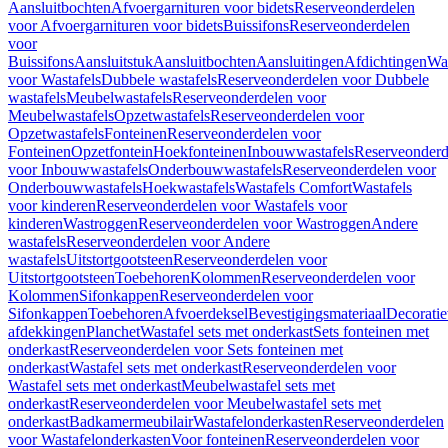
Aansluitbochten
Afvoergarnituren voor bidets
Reserveonderdelen
voor Afvoergarnituren voor bidets
Buissifons
Reserveonderdelen
voor
Buissifons
Aansluitstuk
Aansluitbochten
Aansluitingen
Afdichtingen
Was
voor Wastafels
Dubbele wastafels
Reserveonderdelen voor Dubbele
wastafels
Meubelwastafels
Reserveonderdelen voor
Meubelwastafels
Opzetwastafels
Reserveonderdelen voor
Opzetwastafels
Fonteinen
Reserveonderdelen voor
Fonteinen
Opzetfontein
Hoekfonteinen
Inbouwwastafels
Reserveonderd
voor Inbouwwastafels
Onderbouwwastafels
Reserveonderdelen voor
Onderbouwwastafels
Hoekwastafels
Wastafels Comfort
Wastafels
voor kinderen
Reserveonderdelen voor Wastafels voor
kinderen
Wastroggen
Reserveonderdelen voor Wastroggen
Andere
wastafels
Reserveonderdelen voor Andere
wastafels
Uitstortgootsteen
Reserveonderdelen voor
Uitstortgootsteen
Toebehoren
Kolommen
Reserveonderdelen voor
Kolommen
Sifonkappen
Reserveonderdelen voor
Sifonkappen
Toebehoren
Afvoerdeksel
Bevestigingsmateriaal
Decorati
afdekkingen
Planchet
Wastafel sets met onderkast
Sets fonteinen met
onderkast
Reserveonderdelen voor Sets fonteinen met
onderkast
Wastafel sets met onderkast
Reserveonderdelen voor
Wastafel sets met onderkast
Meubelwastafel sets met
onderkast
Reserveonderdelen voor Meubelwastafel sets met
onderkast
Badkamermeubilair
Wastafelonderkasten
Reserveonderdelen
voor Wastafelonderkasten
Voor fonteinen
Reserveonderdelen voor