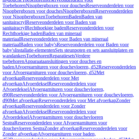
Toebehoren
Nisopbergboxen voor douches
Reserveonderdelen voor
Nisopbergboxen voor douches
Nisopbergboxen
Reserveonderdelen
voor Nisopbergboxen
Toebehoren
Baden
Baden van
sanitairacryl
Reserveonderdelen voor Baden van
sanitairacryl
Rechthoekige baden
Reserveonderdelen voor
Rechthoekige baden
Baden van mineraal
materiaal
Reserveonderdelen voor Baden van mineraal
materiaal
Baden voor baby's
Reserveonderdelen voor Baden voor
baby's
Installatie-elementen
Sets steunpoten en sets aansluitplaten en
wandankers
Toebehoren
Reparatiesets
Verdere
toebehoren
Apparaataansluitingen voor douches en
baden
Afvoergarnituren voor douchevloeren, d52
Reserveonderdelen
voor Afvoergarnituren voor douchevloeren, d52
Met
afvoerkap
Reserveonderdelen voor Met
afvoerkap
Afvoerdeksel
Reserveonderdelen voor
Afvoerdeksel
Afvoergarnituren voor douchevloeren,
d90
Reserveonderdelen voor Afvoergarnituren voor douchevloeren,
d90
Met afvoerkap
Reserveonderdelen voor Met afvoerkap
Zonder
afvoerkap
Reserveonderdelen voor Zonder
afvoerkap
Afvoerdeksel
Reserveonderdelen voor
Afvoerdeksel
Afvoergarnituren voor douchevloeren
Sestra
Reserveonderdelen voor Afvoergarnituren voor
douchevloeren Sestra
Zonder afvoerkap
Reserveonderdelen voor
Zonder afvoerkap
Afvoergarnituren voor baden,