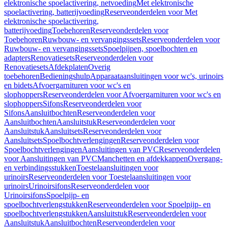
elektronische spoelactivering, netvoeding
Met elektronische
spoelactivering, batterijvoeding
Reserveonderdelen voor Met
elektronische spoelactivering,
batterijvoeding
Toebehoren
Reserveonderdelen voor
Toebehoren
Ruwbouw- en vervangingssets
Reserveonderdelen voor
Ruwbouw- en vervangingssets
Spoelpijpen, spoelbochten en
adapters
Renovatiesets
Reserveonderdelen voor
Renovatiesets
Afdekplaten
Overig
toebehoren
Bedieningshulp
Apparaataansluitingen voor wc's, urinoirs
en bidets
Afvoergarnituren voor wc's en
slophoppers
Reserveonderdelen voor Afvoergarnituren voor wc's en
slophoppers
Sifons
Reserveonderdelen voor
Sifons
Aansluitbochten
Reserveonderdelen voor
Aansluitbochten
Aansluitstuk
Reserveonderdelen voor
Aansluitstuk
Aansluitsets
Reserveonderdelen voor
Aansluitsets
Spoelbochtverlengingen
Reserveonderdelen voor
Spoelbochtverlengingen
Aansluitingen van PVC
Reserveonderdelen
voor Aansluitingen van PVC
Manchetten en afdekkappen
Overgang-
en verbindingsstukken
Toestelaansluitingen voor
urinoirs
Reserveonderdelen voor Toestelaansluitingen voor
urinoirs
Urinoirsifons
Reserveonderdelen voor
Urinoirsifons
Spoelpijp- en
spoelbochtverlengstukken
Reserveonderdelen voor Spoelpijp- en
spoelbochtverlengstukken
Aansluitstuk
Reserveonderdelen voor
Aansluitstuk
Aansluitbochten
Reserveonderdelen voor