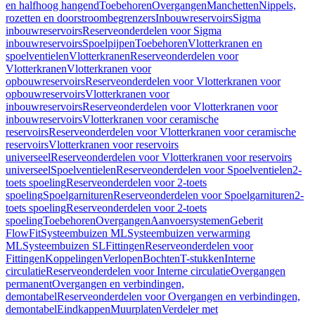
en halfhoog hangend
Toebehoren
Overgangen
Manchetten
Nippels,
rozetten en doorstroombegrenzers
Inbouwreservoirs
Sigma
inbouwreservoirs
Reserveonderdelen voor Sigma
inbouwreservoirs
Spoelpijpen
Toebehoren
Vlotterkranen en
spoelventielen
Vlotterkranen
Reserveonderdelen voor
Vlotterkranen
Vlotterkranen voor
opbouwreservoirs
Reserveonderdelen voor Vlotterkranen voor
opbouwreservoirs
Vlotterkranen voor
inbouwreservoirs
Reserveonderdelen voor Vlotterkranen voor
inbouwreservoirs
Vlotterkranen voor ceramische
reservoirs
Reserveonderdelen voor Vlotterkranen voor ceramische
reservoirs
Vlotterkranen voor reservoirs
universeel
Reserveonderdelen voor Vlotterkranen voor reservoirs
universeel
Spoelventielen
Reserveonderdelen voor Spoelventielen
2-
toets spoeling
Reserveonderdelen voor 2-toets
spoeling
Spoelgarnituren
Reserveonderdelen voor Spoelgarnituren
2-
toets spoeling
Reserveonderdelen voor 2-toets
spoeling
Toebehoren
Overgangen
Aanvoersystemen
Geberit
FlowFit
Systeembuizen ML
Systeembuizen verwarming
ML
Systeembuizen SL
Fittingen
Reserveonderdelen voor
Fittingen
Koppelingen
Verlopen
Bochten
T-stukken
Interne
circulatie
Reserveonderdelen voor Interne circulatie
Overgangen
permanent
Overgangen en verbindingen,
demontabel
Reserveonderdelen voor Overgangen en verbindingen,
demontabel
Eindkappen
Muurplaten
Verdeler met