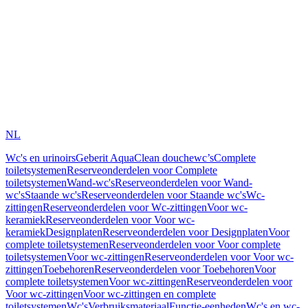
NL
Wc's en urinoirs
Geberit AquaClean douchewc’s
Complete
toiletsystemen
Reserveonderdelen voor Complete
toiletsystemen
Wand-wc's
Reserveonderdelen voor Wand-
wc's
Staande wc's
Reserveonderdelen voor Staande wc's
Wc-
zittingen
Reserveonderdelen voor Wc-zittingen
Voor wc-
keramiek
Reserveonderdelen voor Voor wc-
keramiek
Designplaten
Reserveonderdelen voor Designplaten
Voor
complete toiletsystemen
Reserveonderdelen voor Voor complete
toiletsystemen
Voor wc-zittingen
Reserveonderdelen voor Voor wc-
zittingen
Toebehoren
Reserveonderdelen voor Toebehoren
Voor
complete toiletsystemen
Voor wc-zittingen
Reserveonderdelen voor
Voor wc-zittingen
Voor wc-zittingen en complete
toiletsystemen
Wc's
Verbruiksmateriaal
Functie-eenheden
Wc's en wc-