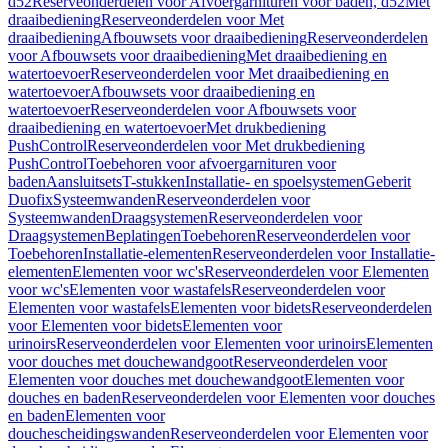
d52
Reserveonderdelen voor Afvoergarnituren voor baden, d52
Met
draaibediening
Reserveonderdelen voor Met
draaibediening
Afbouwsets voor draaibediening
Reserveonderdelen
voor Afbouwsets voor draaibediening
Met draaibediening en
watertoevoer
Reserveonderdelen voor Met draaibediening en
watertoevoer
Afbouwsets voor draaibediening en
watertoevoer
Reserveonderdelen voor Afbouwsets voor
draaibediening en watertoevoer
Met drukbediening
PushControl
Reserveonderdelen voor Met drukbediening
PushControl
Toebehoren voor afvoergarnituren voor
baden
Aansluitsets
T-stukken
Installatie- en spoelsystemen
Geberit
Duofix
Systeemwanden
Reserveonderdelen voor
Systeemwanden
Draagsystemen
Reserveonderdelen voor
Draagsystemen
Beplatingen
Toebehoren
Reserveonderdelen voor
Toebehoren
Installatie-elementen
Reserveonderdelen voor Installatie-
elementen
Elementen voor wc's
Reserveonderdelen voor Elementen
voor wc's
Elementen voor wastafels
Reserveonderdelen voor
Elementen voor wastafels
Elementen voor bidets
Reserveonderdelen
voor Elementen voor bidets
Elementen voor
urinoirs
Reserveonderdelen voor Elementen voor urinoirs
Elementen
voor douches met douchewandgoot
Reserveonderdelen voor
Elementen voor douches met douchewandgoot
Elementen voor
douches en baden
Reserveonderdelen voor Elementen voor douches
en baden
Elementen voor
douchescheidingswanden
Reserveonderdelen voor Elementen voor