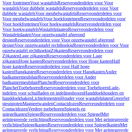
Voor fonteinen
Voor wastafels
Reserveonderdelen voor Voor
wastafels
Voor dubbele wastafels
Reserveonderdelen voor Voor
dubbele wastafels
Voor meubelwastafels
Reserveonderdelen voor
Voor meubelwastafels
Voor hoekfonteinen
Reserveonderdelen voor
Voor hoekfonteinen
Voor hoekwastafels
Reserveonderdelen voor
Voor hoekwastafels
Wastafelplaaten
Reserveonderdelen voor
Wastafelplaaten
Voor opzetwastafel afgerond
design
Reserveonderdelen voor Voor opzetwastafel afgerond
design
Voor opzetwastafel rechthoekig
Reserveonderdelen voor Voor
opzetwastafel rechthoekig
Zijkasten
Reserveonderdelen voor
Zijkasten
Lage zijkasten
Reserveonderdelen voor Lage
zijkasten
Hoge kasten
Reserveonderdelen voor Hoge kasten
Half
hoge kasten
Reserveonderdelen voor Half hoge
kasten
Hangkasten
Reserveonderdelen voor Hangkasten
Ander
badkamermeubilair
Reserveonderdelen voor Ander
badkamermeubilair
Planchet
Reserveonderdelen voor
Planchet
Toebehoren
Reserveonderdelen voor Toebehoren
Lade-
indelers voor schuifladen en indelingsboxen
Handdoekhouders en
handdoekhaken
Lichtelementen
Houder voor wastafelplaten
Greep
Set
steunpoten
Magneetwanden
Contactdozen
Reserveonderdelen voor
Contactdozen
Verdere toebehoren
Spiegels en
spiegelkasten
Spiegel
Reserveonderdelen voor Spiegel
Met
geïntegreerde verlichting
Reserveonderdelen voor Met geïntegreerde
verlichting
Spiegelkasten
Reserveonderdelen voor Spiegelkasten
Met
geïntegreerde verlichting
Reserveonderdelen voor Met geïntegreerde