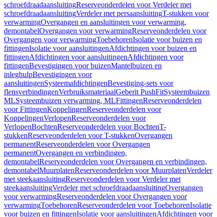
schroefdraadaansluiting
Reserveonderdelen voor Verdeler met
schroefdraadaansluiting
Verdeler met persaansluiting
T-stukken voor
verwarming
Overgangen en aansluitingen voor verwarming,
demontabel
Overgangen voor verwarming
Reserveonderdelen voor
Overgangen voor verwarming
Toebehoren
Isolatie voor buizen en
fittingen
Isolatie voor aansluitingen
Afdichtingen voor buizen en
fittingen
Afdichtingen voor aansluitingen
Afdichtingen voor
fittingen
Bevestigingen voor buizen
Mantelbuizen en
inleghulp
Bevestigingen voor
aansluitingen
Systeemafdichtingen
Bevestiging-sets voor
flensverbindingen
Verbruiksmateriaal
Geberit PushFit
Systeembuizen
ML
Systeembuizen verwarming, ML
Fittingen
Reserveonderdelen
voor Fittingen
Koppelingen
Reserveonderdelen voor
Koppelingen
Verlopen
Reserveonderdelen voor
Verlopen
Bochten
Reserveonderdelen voor Bochten
T-
stukken
Reserveonderdelen voor T-stukken
Overgangen
permanent
Reserveonderdelen voor Overgangen
permanent
Overgangen en verbindingen,
demontabel
Reserveonderdelen voor Overgangen en verbindingen,
demontabel
Muurplaten
Reserveonderdelen voor Muurplaten
Verdeler
met steekaansluiting
Reserveonderdelen voor Verdeler met
steekaansluiting
Verdeler met schroefdraadaansluiting
Overgangen
voor verwarming
Reserveonderdelen voor Overgangen voor
verwarming
Toebehoren
Reserveonderdelen voor Toebehoren
Isolatie
voor buizen en fittingen
Isolatie voor aansluitingen
Afdichtingen voor