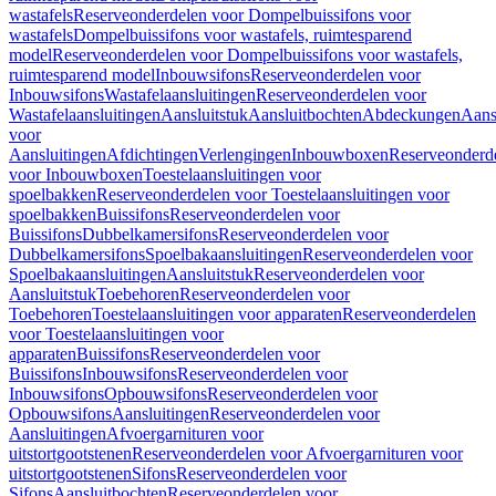
wastafels
Reserveonderdelen voor Dompelbuissifons voor
wastafels
Dompelbuissifons voor wastafels, ruimtesparend
model
Reserveonderdelen voor Dompelbuissifons voor wastafels,
ruimtesparend model
Inbouwsifons
Reserveonderdelen voor
Inbouwsifons
Wastafelaansluitingen
Reserveonderdelen voor
Wastafelaansluitingen
Aansluitstuk
Aansluitbochten
Abdeckungen
Aans
voor
Aansluitingen
Afdichtingen
Verlengingen
Inbouwboxen
Reserveonderd
voor Inbouwboxen
Toestelaansluitingen voor
spoelbakken
Reserveonderdelen voor Toestelaansluitingen voor
spoelbakken
Buissifons
Reserveonderdelen voor
Buissifons
Dubbelkamersifons
Reserveonderdelen voor
Dubbelkamersifons
Spoelbakaansluitingen
Reserveonderdelen voor
Spoelbakaansluitingen
Aansluitstuk
Reserveonderdelen voor
Aansluitstuk
Toebehoren
Reserveonderdelen voor
Toebehoren
Toestelaansluitingen voor apparaten
Reserveonderdelen
voor Toestelaansluitingen voor
apparaten
Buissifons
Reserveonderdelen voor
Buissifons
Inbouwsifons
Reserveonderdelen voor
Inbouwsifons
Opbouwsifons
Reserveonderdelen voor
Opbouwsifons
Aansluitingen
Reserveonderdelen voor
Aansluitingen
Afvoergarnituren voor
uitstortgootstenen
Reserveonderdelen voor Afvoergarnituren voor
uitstortgootstenen
Sifons
Reserveonderdelen voor
Sifons
Aansluitbochten
Reserveonderdelen voor