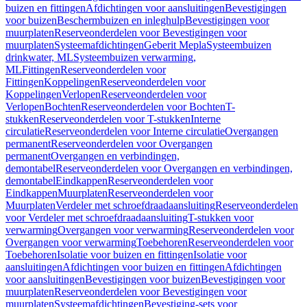
buizen en fittingen
Afdichtingen voor aansluitingen
Bevestigingen
voor buizen
Beschermbuizen en inleghulp
Bevestigingen voor
muurplaten
Reserveonderdelen voor Bevestigingen voor
muurplaten
Systeemafdichtingen
Geberit Mepla
Systeembuizen
drinkwater, ML
Systeembuizen verwarming,
ML
Fittingen
Reserveonderdelen voor
Fittingen
Koppelingen
Reserveonderdelen voor
Koppelingen
Verlopen
Reserveonderdelen voor
Verlopen
Bochten
Reserveonderdelen voor Bochten
T-
stukken
Reserveonderdelen voor T-stukken
Interne
circulatie
Reserveonderdelen voor Interne circulatie
Overgangen
permanent
Reserveonderdelen voor Overgangen
permanent
Overgangen en verbindingen,
demontabel
Reserveonderdelen voor Overgangen en verbindingen,
demontabel
Eindkappen
Reserveonderdelen voor
Eindkappen
Muurplaten
Reserveonderdelen voor
Muurplaten
Verdeler met schroefdraadaansluiting
Reserveonderdelen
voor Verdeler met schroefdraadaansluiting
T-stukken voor
verwarming
Overgangen voor verwarming
Reserveonderdelen voor
Overgangen voor verwarming
Toebehoren
Reserveonderdelen voor
Toebehoren
Isolatie voor buizen en fittingen
Isolatie voor
aansluitingen
Afdichtingen voor buizen en fittingen
Afdichtingen
voor aansluitingen
Bevestigingen voor buizen
Bevestigingen voor
muurplaten
Reserveonderdelen voor Bevestigingen voor
muurplaten
Systeemafdichtingen
Bevestiging-sets voor