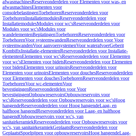
afwasmachines
Reserveonderdelen voor Elementen voor was- en
afwasmachines
Elementen voor
consolebelastingen
Toebehoren
Reserveonderdelen voor
Toebehoren
Installatiemodules
Reserveonderdelen voor
Installatiemodules
Modules voor wc's
Reserveonderdelen voor
Modules voor wc's
Modules voor
wandelementen
Beplatingen
Toebehoren
Reserveonderdelen voor
Toebehoren
Voor systeemwanden
Reserveonderdelen voor Voor
systeemwanden
Voor aanvoersystemen
Voor waterafvoer
Geberit
Kombifix
Installatie-elementen
Reserveonderdelen voor Installatie-
elementen
Elementen voor wc's
Reserveonderdelen voor Elementen
voor wc's
Elementen voor bidets
Reserveonderdelen voor Elementen
voor bidets
Elementen voor urinoirs
Reserveonderdelen voor
Elementen voor urinoirs
Elementen voor douches
Reserveonderdelen
voor Elementen voor douches
Toebehoren
Reserveonderdelen voor
Toebehoren
Voor wc-elementen
Voor
bevestigingen
Reserveonderdelen voor Voor
bevestigingen
Opbouwreservoirs
Opbouwreservoirs voor
wc's
Reserveonderdelen voor Opbouwreservoirs voor wc's
Hoog
hangende
Reserveonderdelen voor Hoog hangende
Laag- en
halfhoog hangend
Reserveonderdelen voor Laag- en halfhoog
hangend
Opbouwreservoirs voor wc's, van
sanitairkeramiek
Reserveonderdelen voor Opbouwreservoirs voor
wc's, van sanitairkeramiek
Geplaatst
Reserveonderdelen voor
Geplaatst
Spoelpijpen voor opbouwreservoirs
Hoog hangende
Laag-