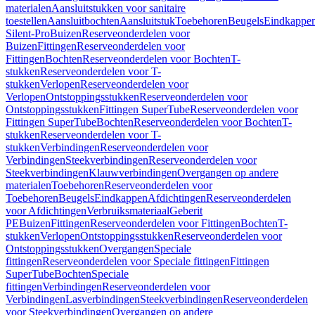
materialen
Aansluitstukken voor sanitaire
toestellen
Aansluitbochten
Aansluitstuk
Toebehoren
Beugels
Eindkappe
Silent-Pro
Buizen
Reserveonderdelen voor
Buizen
Fittingen
Reserveonderdelen voor
Fittingen
Bochten
Reserveonderdelen voor Bochten
T-
stukken
Reserveonderdelen voor T-
stukken
Verlopen
Reserveonderdelen voor
Verlopen
Ontstoppingsstukken
Reserveonderdelen voor
Ontstoppingsstukken
Fittingen SuperTube
Reserveonderdelen voor
Fittingen SuperTube
Bochten
Reserveonderdelen voor Bochten
T-
stukken
Reserveonderdelen voor T-
stukken
Verbindingen
Reserveonderdelen voor
Verbindingen
Steekverbindingen
Reserveonderdelen voor
Steekverbindingen
Klauwverbindingen
Overgangen op andere
materialen
Toebehoren
Reserveonderdelen voor
Toebehoren
Beugels
Eindkappen
Afdichtingen
Reserveonderdelen
voor Afdichtingen
Verbruiksmateriaal
Geberit
PE
Buizen
Fittingen
Reserveonderdelen voor Fittingen
Bochten
T-
stukken
Verlopen
Ontstoppingsstukken
Reserveonderdelen voor
Ontstoppingsstukken
Overgangen
Speciale
fittingen
Reserveonderdelen voor Speciale fittingen
Fittingen
SuperTube
Bochten
Speciale
fittingen
Verbindingen
Reserveonderdelen voor
Verbindingen
Lasverbindingen
Steekverbindingen
Reserveonderdelen
voor Steekverbindingen
Overgangen op andere