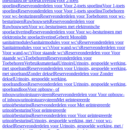
pneumatische spoelactivering
Voor 2-toets
spoeling
Reserveonderdelen voor Voor 2-toets spoeling
Voor 1-toets
spoeling
Reserveonderdelen voor Voor 1-toets spoeling
Toebehoren
voor wc-besturingen
Reserveonderdelen voor Toebehoren voor wc-
besturingen
Ruwbouwsets
Reserveonderdelen voor
Ruwbouwsets
Voor wc-besturingen met elektronische
spoelactivering
Reserveonderdelen voor Voor wc-besturingen met
elektronische spoelactivering
Geberit Monolith
sanitairmodules
Sanitairmodules voor wc's
Reserveonderdelen voor
Sanitairmodules voor wc's
Voor wand-wc's
Reserveonderdelen voor
Voor wand-wc's
Voor staande wc's
Reserveonderdelen voor Voor
staande wc's
Toebehoren
Reserveonderdelen voor
Toebehoren
Verbruiksmateriaal
Urinoirs
Urinoirs, gespoelde werking,
met spoelrand
Reserveonderdelen voor Urinoirs, gespoelde werking,
met spoelrand
Zonder deksel
Reserveonderdelen voor Zonder
deksel
Urinoirs, gespoelde werking,
spoelrandloos
Reserveonderdelen voor Urinoirs, gespoelde werking,
spoelrandloos
Voor opbouw- of
inbouwurinoirstuursysteem
Reserveonderdelen voor Voor opbouw-
of inbouwurinoirstuursysteem
Met geïntegreerde
urinoirbesturing
Reserveonderdelen voor Met geïntegreerde
urinoirbesturing
Voor geïntegreerde
urinoirbesturing
Reserveonderdelen voor Voor geïntegreerde
urinoirbesturing
Urinoirs, gespoelde werking, met / voor wc-
deksel
Reserveonderdelen voor Urinoirs, gespoelde werking, met /