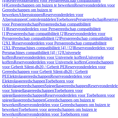
[4]
Reserveonderdelen voor Persgereedschap compatibiliteit
[4]
Gereedschappen om buizen te bewerken
Reserveonderdelen voor
Gereedschappen om buizen te
bewerken
Afpersstoppen
Reserveonderdelen voor
Afpersstoppen
Controlemiddelen
Toebehoren
Persgereedschap
Reserve
voor Persgereedschap
Persgereedschap compatibiliteit
[1]
Reserveonderdelen voor Persgereedschap compatibiliteit
[1]
Persgereedschap compatibiliteit [2]
Reserveonderdelen voor
Persgereedschap compatibiliteit [2]
Persgereedschap compatibiliteit
[2XL]
Reserveonderdelen voor Persgereedschap compatibiliteit
[2XL]
Persmachines compatibiliteit [4] / [2]
Reserveonderdelen voor
Persmachines compatibiliteit [4] / [2]
Universele
koffers
Reserveonderdelen voor Universele koffers
Universele
koffers
Reserveonderdelen voor Universele koffers
Gereedschappen
voor Geberit Silent-db20 / Geberit PE
Reserveonderdelen voor
Gereedschappen voor Geberit Silent-db20 / Geberit
PE
Elektrolasgereedschappen
Reserveonderdelen voor
Elektrolasgereedschappen
Toebehoren voor
elektrolasgereedschappen
Spiegellasgereedschappen
Reserveonderdele
voor Spiegellasgereedschappen
Toebehoren voor
spiegellasgereedschappen
Reserveonderdelen voor Toebehoren voor
spiegellasgereedschappen
Gereedschappen om buizen te
bewerken
Reserveonderdelen voor Gereedschappen om buizen te
bewerken
Toebehoren voor gereedschappen om buizen te
bewerken
Reserveonderdelen voor Toebehoren voor