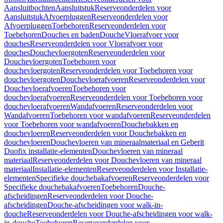
Aansluitbochten
Aansluitstuk
Reserveonderdelen voor
Aansluitstuk
Afvoerpluggen
Reserveonderdelen voor
Afvoerpluggen
Toebehoren
Reserveonderdelen voor
Toebehoren
Douches en baden
Douche
Vloerafvoer voor
douches
Reserveonderdelen voor Vloerafvoer voor
douches
Douchevloergoten
Reserveonderdelen voor
Douchevloergoten
Toebehoren voor
douchevloergoten
Reserveonderdelen voor Toebehoren voor
douchevloergoten
Douchevloerafvoeren
Reserveonderdelen voor
Douchevloerafvoeren
Toebehoren voor
douchevloerafvoeren
Reserveonderdelen voor Toebehoren voor
douchevloerafvoeren
Wandafvoeren
Reserveonderdelen voor
Wandafvoeren
Toebehoren voor wandafvoeren
Reserveonderdelen
voor Toebehoren voor wandafvoeren
Douchebakken en
douchevloeren
Reserveonderdelen voor Douchebakken en
douchevloeren
Douchevloeren van mineraalmateriaal en Geberit
Duofix installatie-elementen
Douchevloeren van mineraal
materiaal
Reserveonderdelen voor Douchevloeren van mineraal
materiaal
Installatie-elementen
Reserveonderdelen voor Installatie-
elementen
Specifieke douchebakafvoeren
Reserveonderdelen voor
Specifieke douchebakafvoeren
Toebehoren
Douche-
afscheidingen
Reserveonderdelen voor Douche-
afscheidingen
Douche-afscheidingen voor walk-in-
douche
Reserveonderdelen voor Douche-afscheidingen voor walk-
in-douche
Toebehoren
Reserveonderdelen voor