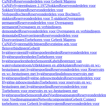
CuNiFe
Reserveonderdelen voor Geberit Mapress
CuNiFe
Systeembuizen 2.1972
Sokken
Reserveonderdelen voor
Sokken
Verlopen
Reserveonderdelen voor
Verlopen
Bochten
Reserveonderdelen voor Bochten
T-
stukken
Reserveonderdelen voor T-stukken
Overgangen
permanent
Reserveonderdelen voor Overgangen
permanent
Overgangen en verbindingen,
demontabel
Reserveonderdelen voor Overgangen en verbindingen,
demontabel
Doorvoeringen
Reserveonderdelen voor
Doorvoeringen
Toebehoren voor Geberit Mapress
CuNiFe
Systeemafdichtingen
Bevestiging-sets voor
flensverbindingen
Geberit
hygiënesysteem
Hygiënespoeleenheden
Reserveonderdelen voor
Hygiënespoeleenheden
Toebehoren voor
hygiënespoeleenheden
Sensoren
Kabels
Begrenzer van
watervolumestroom
Afdekkingen en afdekplaten
Reservoirs en wc-
besturingen met hygiënespoeling
Reserveonderdelen voor Reservoirs
en wc-besturingen met hygiënespoeling
Inbouwreservoirs met
hygiënespoeling
Hygiëne-inbouwmodules
Reserveonderdelen voor
Hygiëne-inbouwmodules
Toebehoren voor reservoirs en wc-
besturingen met hygiënespoeling
Reserveonderdelen voor
Toebehoren voor reservoirs en wc-besturingen met
hygiënespoeling
Sensoren
Kabel
Voedingsapparaten
Reserveonderdelen
voor Voedingsapparaten
Netwerkcomponenten
Geberit Connect
toebehoren voor Geberit hygiënesysteem
Reserveonderdelen voor