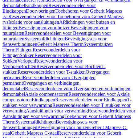
demontabel
Eindkappen
Reserveonderdelen voor
Eindkappen
Doorvoeringen
Toebehoren voor Geberit Mapress
rvs
Reserveonderdelen voor Toebehoren voor Geberit Mapress
rvs
Isolatie voor aansluitingen
Afdichtingen voor buizen en
fittingen
Bevestigingen voor buizen
Bevestigingen voor
muurplaten
Reserveonderdelen voor Bevestigingen voor
muurplaten
Systeemafdichtingen
Bevestiging-sets voor
flensverbindingen
Geberit Mapress Therm
Systeembuizen
Therm
Fittingen
Reserveonderdelen voor
Fittingen
Sokken
Reserveonderdelen voor
Sokken
Verlopen
Reserveonderdelen voor
Verlopen
Bochten
Reserveonderdelen voor Bochten
T-
stukken
Reserveonderdelen voor T-stukken
Overgangen
permanent
Reserveonderdelen voor Overgangen
permanent
Overgangen en verbindingen,
demontabel
Reserveonderdelen voor Overgangen en verbindingen,
demontabel
Axiale compensatoren
Reserveonderdelen voor Axiale
compensatoren
Eindkappen
Reserveonderdelen voor Eindkappen
T-
stukken voor verwarming
Reserveonderdelen voor T-stukken voor
verwarming
Aansluitingen voor verwarming
Reserveonderdelen voor
Aansluitingen voor verwarming
Toebehoren voor Geberit Mapress
Therm
Systeemafdichtingen
Bevestiging-sets voor
flensverbindingen
Bevestigingen voor buizen
Geberit Mapress C-
staal
Geberit Mapress C-staal
Reserveonderdelen voor Geberit