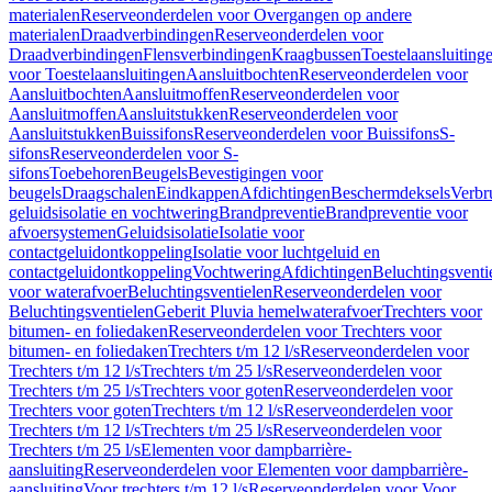
materialen
Reserveonderdelen voor Overgangen op andere
materialen
Draadverbindingen
Reserveonderdelen voor
Draadverbindingen
Flensverbindingen
Kraagbussen
Toestelaansluiting
voor Toestelaansluitingen
Aansluitbochten
Reserveonderdelen voor
Aansluitbochten
Aansluitmoffen
Reserveonderdelen voor
Aansluitmoffen
Aansluitstukken
Reserveonderdelen voor
Aansluitstukken
Buissifons
Reserveonderdelen voor Buissifons
S-
sifons
Reserveonderdelen voor S-
sifons
Toebehoren
Beugels
Bevestigingen voor
beugels
Draagschalen
Eindkappen
Afdichtingen
Beschermdeksels
Verbr
geluidsisolatie en vochtwering
Brandpreventie
Brandpreventie voor
afvoersystemen
Geluidsisolatie
Isolatie voor
contactgeluidontkoppeling
Isolatie voor luchtgeluid en
contactgeluidontkoppeling
Vochtwering
Afdichtingen
Beluchtingsventi
voor waterafvoer
Beluchtingsventielen
Reserveonderdelen voor
Beluchtingsventielen
Geberit Pluvia hemelwaterafvoer
Trechters voor
bitumen- en foliedaken
Reserveonderdelen voor Trechters voor
bitumen- en foliedaken
Trechters t/m 12 l/s
Reserveonderdelen voor
Trechters t/m 12 l/s
Trechters t/m 25 l/s
Reserveonderdelen voor
Trechters t/m 25 l/s
Trechters voor goten
Reserveonderdelen voor
Trechters voor goten
Trechters t/m 12 l/s
Reserveonderdelen voor
Trechters t/m 12 l/s
Trechters t/m 25 l/s
Reserveonderdelen voor
Trechters t/m 25 l/s
Elementen voor dampbarrière-
aansluiting
Reserveonderdelen voor Elementen voor dampbarrière-
aansluiting
Voor trechters t/m 12 l/s
Reserveonderdelen voor Voor