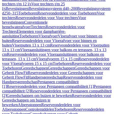
trechters t/m 12 l/s
Voor trechters t/m 25
l/s
Bevestigingen
Bevestigingssysteem d40–200
Bevestigingssysteem
d250–315
Toebehoren
Reserveonderdelen voor Toebehoren
Voor
trechters
Reserveonderdelen voor Voor trechters
Voor
bevestigingen
Conventionele
hemelwaterafvoer
Trechters
Reserveonderdelen voor
Trechters
Elementen voor dampbarrière-
aansluiting
Toebehoren
Vloerafvoer
Vloerafvoer voor binnen en
buiten
Reserveonderdelen voor Vloerafvoer voor binnen en
buiten
Vloerputten 13 x 13 cm
Reserveonderdelen voor Vloerputten
13 x 13 cm
Vloeraansluitingen voor balkons en terrassen, 13 x 13
cm
Reserveonderdelen voor Vloeraansluitingen voor balkons en
terrassen, 13 x 13 cm
Vloerafvoeren 15 x 15 cm
Reserveonderdelen
voor Vloerafvoeren 15 x 15 cm
Toebehoren
Reserveonderdelen voor
Toebehoren
Gereedschappen
Gereedschappen
Gereedschappen voor
Geberit FlowFit
Reserveonderdelen voor Gereedschappen voor
Geberit FlowFit
Handpersgereedschap
Reserveonderdelen voor
Handpersgereedschap
Perstangen compatibiliteit
[1]
Reserveonderdelen voor Perstangen compatibiliteit [1]
Perstangen
compatibiliteit [2]
Reserveonderdelen voor Perstangen compatibiliteit
[2]
Gereedschappen om buizen te bewerken
Reserveonderdelen voor
Gereedschappen om buizen te
bewerken
Afpersstoppen
Reserveonderdelen voor
Afpersstoppen
Controlemiddelen
Toebehoren
Reserveonderdelen
voor Toebehoren
Gereedschappen voor Geberit