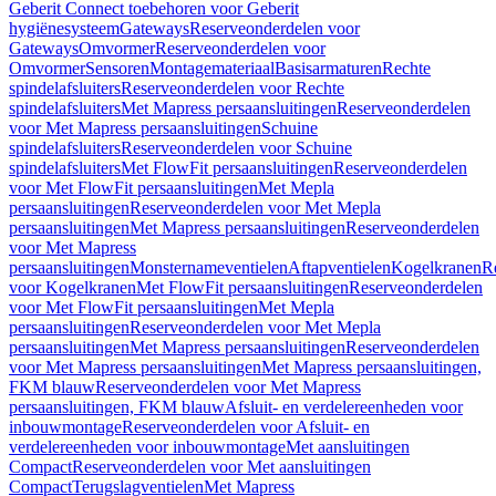
Geberit Connect toebehoren voor Geberit
hygiënesysteem
Gateways
Reserveonderdelen voor
Gateways
Omvormer
Reserveonderdelen voor
Omvormer
Sensoren
Montagemateriaal
Basisarmaturen
Rechte
spindelafsluiters
Reserveonderdelen voor Rechte
spindelafsluiters
Met Mapress persaansluitingen
Reserveonderdelen
voor Met Mapress persaansluitingen
Schuine
spindelafsluiters
Reserveonderdelen voor Schuine
spindelafsluiters
Met FlowFit persaansluitingen
Reserveonderdelen
voor Met FlowFit persaansluitingen
Met Mepla
persaansluitingen
Reserveonderdelen voor Met Mepla
persaansluitingen
Met Mapress persaansluitingen
Reserveonderdelen
voor Met Mapress
persaansluitingen
Monsternameventielen
Aftapventielen
Kogelkranen
R
voor Kogelkranen
Met FlowFit persaansluitingen
Reserveonderdelen
voor Met FlowFit persaansluitingen
Met Mepla
persaansluitingen
Reserveonderdelen voor Met Mepla
persaansluitingen
Met Mapress persaansluitingen
Reserveonderdelen
voor Met Mapress persaansluitingen
Met Mapress persaansluitingen,
FKM blauw
Reserveonderdelen voor Met Mapress
persaansluitingen, FKM blauw
Afsluit- en verdelereenheden voor
inbouwmontage
Reserveonderdelen voor Afsluit- en
verdelereenheden voor inbouwmontage
Met aansluitingen
Compact
Reserveonderdelen voor Met aansluitingen
Compact
Terugslagventielen
Met Mapress