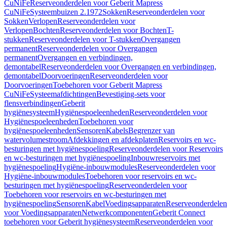
CuNiFe
Reserveonderdelen voor Geberit Mapress
CuNiFe
Systeembuizen 2.1972
Sokken
Reserveonderdelen voor
Sokken
Verlopen
Reserveonderdelen voor
Verlopen
Bochten
Reserveonderdelen voor Bochten
T-
stukken
Reserveonderdelen voor T-stukken
Overgangen
permanent
Reserveonderdelen voor Overgangen
permanent
Overgangen en verbindingen,
demontabel
Reserveonderdelen voor Overgangen en verbindingen,
demontabel
Doorvoeringen
Reserveonderdelen voor
Doorvoeringen
Toebehoren voor Geberit Mapress
CuNiFe
Systeemafdichtingen
Bevestiging-sets voor
flensverbindingen
Geberit
hygiënesysteem
Hygiënespoeleenheden
Reserveonderdelen voor
Hygiënespoeleenheden
Toebehoren voor
hygiënespoeleenheden
Sensoren
Kabels
Begrenzer van
watervolumestroom
Afdekkingen en afdekplaten
Reservoirs en wc-
besturingen met hygiënespoeling
Reserveonderdelen voor Reservoirs
en wc-besturingen met hygiënespoeling
Inbouwreservoirs met
hygiënespoeling
Hygiëne-inbouwmodules
Reserveonderdelen voor
Hygiëne-inbouwmodules
Toebehoren voor reservoirs en wc-
besturingen met hygiënespoeling
Reserveonderdelen voor
Toebehoren voor reservoirs en wc-besturingen met
hygiënespoeling
Sensoren
Kabel
Voedingsapparaten
Reserveonderdelen
voor Voedingsapparaten
Netwerkcomponenten
Geberit Connect
toebehoren voor Geberit hygiënesysteem
Reserveonderdelen voor