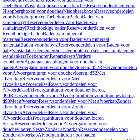
Toebehoren
Nisopbergboxen voor douches
Reserveonderdelen voor
Nisopbergboxen voor douches
Nisopbergboxen
Reserveonderdelen
voor Nisopbergboxen
Toebehoren
Baden
Baden van
sanitairacryl
Reserveonderdelen voor Baden van
sanitairacryl
Rechthoekige baden
Reserveonderdelen voor
Rechthoekige baden
Baden van mineraal
materiaal
Reserveonderdelen voor Baden van mineraal
materiaal
Baden voor baby's
Reserveonderdelen voor Baden voor
baby's
Installatie-elementen
Sets steunpoten en sets aansluitplaten en
wandankers
Toebehoren
Reparatiesets
Verdere
toebehoren
Apparaataansluitingen voor douches en
baden
Afvoergarnituren voor douchevloeren, d52
Reserveonderdelen
voor Afvoergarnituren voor douchevloeren, d52
Met
afvoerkap
Reserveonderdelen voor Met
afvoerkap
Afvoerdeksel
Reserveonderdelen voor
Afvoerdeksel
Afvoergarnituren voor douchevloeren,
d90
Reserveonderdelen voor Afvoergarnituren voor douchevloeren,
d90
Met afvoerkap
Reserveonderdelen voor Met afvoerkap
Zonder
afvoerkap
Reserveonderdelen voor Zonder
afvoerkap
Afvoerdeksel
Reserveonderdelen voor
Afvoerdeksel
Afvoergarnituren voor douchevloeren
Sestra
Reserveonderdelen voor Afvoergarnituren voor
douchevloeren Sestra
Zonder afvoerkap
Reserveonderdelen voor
Zonder afvoerkap
Afvoergarnituren voor baden,