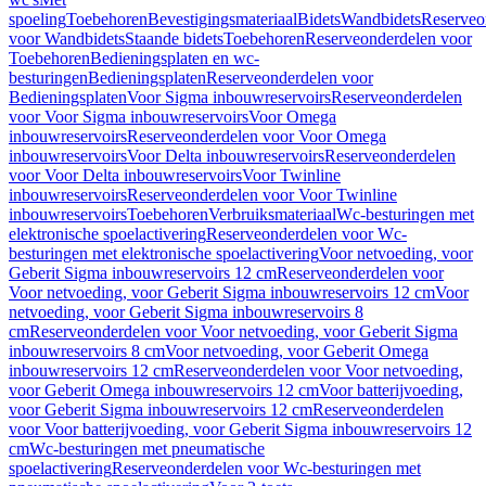
spoeling
Toebehoren
Bevestigingsmateriaal
Bidets
Wandbidets
Reserveo
voor Wandbidets
Staande bidets
Toebehoren
Reserveonderdelen voor
Toebehoren
Bedieningsplaten en wc-
besturingen
Bedieningsplaten
Reserveonderdelen voor
Bedieningsplaten
Voor Sigma inbouwreservoirs
Reserveonderdelen
voor Voor Sigma inbouwreservoirs
Voor Omega
inbouwreservoirs
Reserveonderdelen voor Voor Omega
inbouwreservoirs
Voor Delta inbouwreservoirs
Reserveonderdelen
voor Voor Delta inbouwreservoirs
Voor Twinline
inbouwreservoirs
Reserveonderdelen voor Voor Twinline
inbouwreservoirs
Toebehoren
Verbruiksmateriaal
Wc-besturingen met
elektronische spoelactivering
Reserveonderdelen voor Wc-
besturingen met elektronische spoelactivering
Voor netvoeding, voor
Geberit Sigma inbouwreservoirs 12 cm
Reserveonderdelen voor
Voor netvoeding, voor Geberit Sigma inbouwreservoirs 12 cm
Voor
netvoeding, voor Geberit Sigma inbouwreservoirs 8
cm
Reserveonderdelen voor Voor netvoeding, voor Geberit Sigma
inbouwreservoirs 8 cm
Voor netvoeding, voor Geberit Omega
inbouwreservoirs 12 cm
Reserveonderdelen voor Voor netvoeding,
voor Geberit Omega inbouwreservoirs 12 cm
Voor batterijvoeding,
voor Geberit Sigma inbouwreservoirs 12 cm
Reserveonderdelen
voor Voor batterijvoeding, voor Geberit Sigma inbouwreservoirs 12
cm
Wc-besturingen met pneumatische
spoelactivering
Reserveonderdelen voor Wc-besturingen met