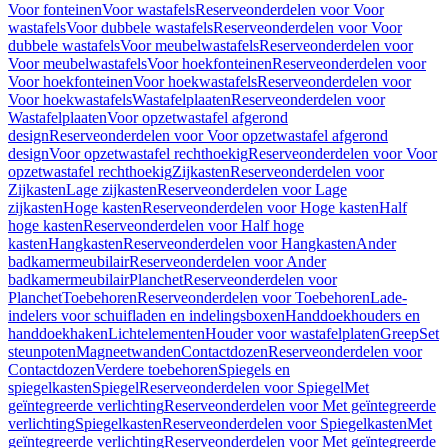
Voor fonteinen
Voor wastafels
Reserveonderdelen voor Voor
wastafels
Voor dubbele wastafels
Reserveonderdelen voor Voor
dubbele wastafels
Voor meubelwastafels
Reserveonderdelen voor
Voor meubelwastafels
Voor hoekfonteinen
Reserveonderdelen voor
Voor hoekfonteinen
Voor hoekwastafels
Reserveonderdelen voor
Voor hoekwastafels
Wastafelplaaten
Reserveonderdelen voor
Wastafelplaaten
Voor opzetwastafel afgerond
design
Reserveonderdelen voor Voor opzetwastafel afgerond
design
Voor opzetwastafel rechthoekig
Reserveonderdelen voor Voor
opzetwastafel rechthoekig
Zijkasten
Reserveonderdelen voor
Zijkasten
Lage zijkasten
Reserveonderdelen voor Lage
zijkasten
Hoge kasten
Reserveonderdelen voor Hoge kasten
Half
hoge kasten
Reserveonderdelen voor Half hoge
kasten
Hangkasten
Reserveonderdelen voor Hangkasten
Ander
badkamermeubilair
Reserveonderdelen voor Ander
badkamermeubilair
Planchet
Reserveonderdelen voor
Planchet
Toebehoren
Reserveonderdelen voor Toebehoren
Lade-
indelers voor schuifladen en indelingsboxen
Handdoekhouders en
handdoekhaken
Lichtelementen
Houder voor wastafelplaten
Greep
Set
steunpoten
Magneetwanden
Contactdozen
Reserveonderdelen voor
Contactdozen
Verdere toebehoren
Spiegels en
spiegelkasten
Spiegel
Reserveonderdelen voor Spiegel
Met
geïntegreerde verlichting
Reserveonderdelen voor Met geïntegreerde
verlichting
Spiegelkasten
Reserveonderdelen voor Spiegelkasten
Met
geïntegreerde verlichting
Reserveonderdelen voor Met geïntegreerde