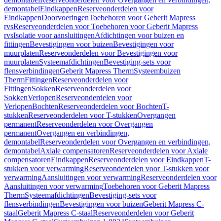
demontabel
Eindkappen
Reserveonderdelen voor
Eindkappen
Doorvoeringen
Toebehoren voor Geberit Mapress
rvs
Reserveonderdelen voor Toebehoren voor Geberit Mapress
rvs
Isolatie voor aansluitingen
Afdichtingen voor buizen en
fittingen
Bevestigingen voor buizen
Bevestigingen voor
muurplaten
Reserveonderdelen voor Bevestigingen voor
muurplaten
Systeemafdichtingen
Bevestiging-sets voor
flensverbindingen
Geberit Mapress Therm
Systeembuizen
Therm
Fittingen
Reserveonderdelen voor
Fittingen
Sokken
Reserveonderdelen voor
Sokken
Verlopen
Reserveonderdelen voor
Verlopen
Bochten
Reserveonderdelen voor Bochten
T-
stukken
Reserveonderdelen voor T-stukken
Overgangen
permanent
Reserveonderdelen voor Overgangen
permanent
Overgangen en verbindingen,
demontabel
Reserveonderdelen voor Overgangen en verbindingen,
demontabel
Axiale compensatoren
Reserveonderdelen voor Axiale
compensatoren
Eindkappen
Reserveonderdelen voor Eindkappen
T-
stukken voor verwarming
Reserveonderdelen voor T-stukken voor
verwarming
Aansluitingen voor verwarming
Reserveonderdelen voor
Aansluitingen voor verwarming
Toebehoren voor Geberit Mapress
Therm
Systeemafdichtingen
Bevestiging-sets voor
flensverbindingen
Bevestigingen voor buizen
Geberit Mapress C-
staal
Geberit Mapress C-staal
Reserveonderdelen voor Geberit