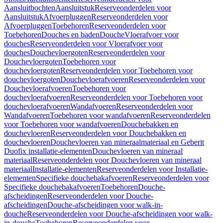
Aansluitbochten
Aansluitstuk
Reserveonderdelen voor
Aansluitstuk
Afvoerpluggen
Reserveonderdelen voor
Afvoerpluggen
Toebehoren
Reserveonderdelen voor
Toebehoren
Douches en baden
Douche
Vloerafvoer voor
douches
Reserveonderdelen voor Vloerafvoer voor
douches
Douchevloergoten
Reserveonderdelen voor
Douchevloergoten
Toebehoren voor
douchevloergoten
Reserveonderdelen voor Toebehoren voor
douchevloergoten
Douchevloerafvoeren
Reserveonderdelen voor
Douchevloerafvoeren
Toebehoren voor
douchevloerafvoeren
Reserveonderdelen voor Toebehoren voor
douchevloerafvoeren
Wandafvoeren
Reserveonderdelen voor
Wandafvoeren
Toebehoren voor wandafvoeren
Reserveonderdelen
voor Toebehoren voor wandafvoeren
Douchebakken en
douchevloeren
Reserveonderdelen voor Douchebakken en
douchevloeren
Douchevloeren van mineraalmateriaal en Geberit
Duofix installatie-elementen
Douchevloeren van mineraal
materiaal
Reserveonderdelen voor Douchevloeren van mineraal
materiaal
Installatie-elementen
Reserveonderdelen voor Installatie-
elementen
Specifieke douchebakafvoeren
Reserveonderdelen voor
Specifieke douchebakafvoeren
Toebehoren
Douche-
afscheidingen
Reserveonderdelen voor Douche-
afscheidingen
Douche-afscheidingen voor walk-in-
douche
Reserveonderdelen voor Douche-afscheidingen voor walk-
in-douche
Toebehoren
Reserveonderdelen voor