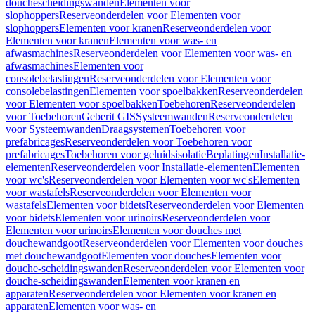
douchescheidingswanden
Elementen voor
slophoppers
Reserveonderdelen voor Elementen voor
slophoppers
Elementen voor kranen
Reserveonderdelen voor
Elementen voor kranen
Elementen voor was- en
afwasmachines
Reserveonderdelen voor Elementen voor was- en
afwasmachines
Elementen voor
consolebelastingen
Reserveonderdelen voor Elementen voor
consolebelastingen
Elementen voor spoelbakken
Reserveonderdelen
voor Elementen voor spoelbakken
Toebehoren
Reserveonderdelen
voor Toebehoren
Geberit GIS
Systeemwanden
Reserveonderdelen
voor Systeemwanden
Draagsystemen
Toebehoren voor
prefabricages
Reserveonderdelen voor Toebehoren voor
prefabricages
Toebehoren voor geluidsisolatie
Beplatingen
Installatie-
elementen
Reserveonderdelen voor Installatie-elementen
Elementen
voor wc's
Reserveonderdelen voor Elementen voor wc's
Elementen
voor wastafels
Reserveonderdelen voor Elementen voor
wastafels
Elementen voor bidets
Reserveonderdelen voor Elementen
voor bidets
Elementen voor urinoirs
Reserveonderdelen voor
Elementen voor urinoirs
Elementen voor douches met
douchewandgoot
Reserveonderdelen voor Elementen voor douches
met douchewandgoot
Elementen voor douches
Elementen voor
douche-scheidingswanden
Reserveonderdelen voor Elementen voor
douche-scheidingswanden
Elementen voor kranen en
apparaten
Reserveonderdelen voor Elementen voor kranen en
apparaten
Elementen voor was- en