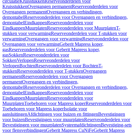
circulatie
Kruisstukken
Reserveonderdelen voor
Kruisstukken
Overgangen permanent
Reserveonderdelen voor
Overgangen permanent
Overgangen en verbindingen,
demontabel
Reserveonderdelen voor Overgangen en verbindingen,
demontabel
Eindkappen
Reserveonderdelen voor
Eindkappen
Muurplaten
Reserveonderdelen voor Muurplaten
T-
stukken voor verwarming
Reserveonderdelen voor T-stukken voor
verwarming
Overgangen voor verwarming
Reserveonderdelen voor
Overgangen voor verwarming
Geberit Mapress koper,
gas
Reserveonderdelen voor Geberit Mapress koper,
gas
Sokken
Reserveonderdelen voor
Sokken
Verlopen
Reserveonderdelen voor
Verlopen
Bochten
Reserveonderdelen voor Bochten
T-
stukken
Reserveonderdelen voor T-stukken
Overgangen
permanent
Reserveonderdelen voor Overgangen
permanent
Overgangen en verbindingen,
demontabel
Reserveonderdelen voor Overgangen en verbindingen,
demontabel
Eindkappen
Reserveonderdelen voor
Eindkappen
Muurplaten
Reserveonderdelen voor
Muurplaten
Toebehoren voor Mapress koper
Reserveonderdelen voor
Toebehoren voor Mapress koper
Isolatie voor
aansluitingen
Afdichtingen voor buizen en fittingen
Bevestigingen
voor buizen
Bevestigingen voor muurplaten
Reserveonderdelen voor
Bevestigingen voor muurplaten
Systeemafdichtingen
Bevestiging-sets
voor flensverbindingen
Geberit Mapress CuNiFe
Geberit Mapress