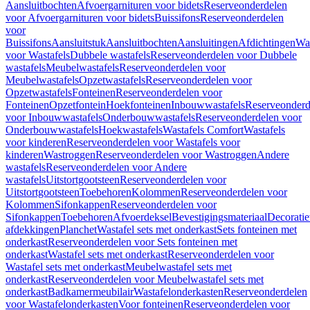
Aansluitbochten
Afvoergarnituren voor bidets
Reserveonderdelen
voor Afvoergarnituren voor bidets
Buissifons
Reserveonderdelen
voor
Buissifons
Aansluitstuk
Aansluitbochten
Aansluitingen
Afdichtingen
Was
voor Wastafels
Dubbele wastafels
Reserveonderdelen voor Dubbele
wastafels
Meubelwastafels
Reserveonderdelen voor
Meubelwastafels
Opzetwastafels
Reserveonderdelen voor
Opzetwastafels
Fonteinen
Reserveonderdelen voor
Fonteinen
Opzetfontein
Hoekfonteinen
Inbouwwastafels
Reserveonderd
voor Inbouwwastafels
Onderbouwwastafels
Reserveonderdelen voor
Onderbouwwastafels
Hoekwastafels
Wastafels Comfort
Wastafels
voor kinderen
Reserveonderdelen voor Wastafels voor
kinderen
Wastroggen
Reserveonderdelen voor Wastroggen
Andere
wastafels
Reserveonderdelen voor Andere
wastafels
Uitstortgootsteen
Reserveonderdelen voor
Uitstortgootsteen
Toebehoren
Kolommen
Reserveonderdelen voor
Kolommen
Sifonkappen
Reserveonderdelen voor
Sifonkappen
Toebehoren
Afvoerdeksel
Bevestigingsmateriaal
Decorati
afdekkingen
Planchet
Wastafel sets met onderkast
Sets fonteinen met
onderkast
Reserveonderdelen voor Sets fonteinen met
onderkast
Wastafel sets met onderkast
Reserveonderdelen voor
Wastafel sets met onderkast
Meubelwastafel sets met
onderkast
Reserveonderdelen voor Meubelwastafel sets met
onderkast
Badkamermeubilair
Wastafelonderkasten
Reserveonderdelen
voor Wastafelonderkasten
Voor fonteinen
Reserveonderdelen voor