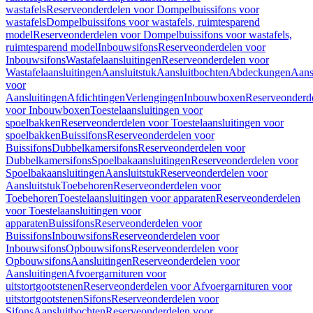
wastafels
Reserveonderdelen voor Dompelbuissifons voor
wastafels
Dompelbuissifons voor wastafels, ruimtesparend
model
Reserveonderdelen voor Dompelbuissifons voor wastafels,
ruimtesparend model
Inbouwsifons
Reserveonderdelen voor
Inbouwsifons
Wastafelaansluitingen
Reserveonderdelen voor
Wastafelaansluitingen
Aansluitstuk
Aansluitbochten
Abdeckungen
Aans
voor
Aansluitingen
Afdichtingen
Verlengingen
Inbouwboxen
Reserveonderd
voor Inbouwboxen
Toestelaansluitingen voor
spoelbakken
Reserveonderdelen voor Toestelaansluitingen voor
spoelbakken
Buissifons
Reserveonderdelen voor
Buissifons
Dubbelkamersifons
Reserveonderdelen voor
Dubbelkamersifons
Spoelbakaansluitingen
Reserveonderdelen voor
Spoelbakaansluitingen
Aansluitstuk
Reserveonderdelen voor
Aansluitstuk
Toebehoren
Reserveonderdelen voor
Toebehoren
Toestelaansluitingen voor apparaten
Reserveonderdelen
voor Toestelaansluitingen voor
apparaten
Buissifons
Reserveonderdelen voor
Buissifons
Inbouwsifons
Reserveonderdelen voor
Inbouwsifons
Opbouwsifons
Reserveonderdelen voor
Opbouwsifons
Aansluitingen
Reserveonderdelen voor
Aansluitingen
Afvoergarnituren voor
uitstortgootstenen
Reserveonderdelen voor Afvoergarnituren voor
uitstortgootstenen
Sifons
Reserveonderdelen voor
Sifons
Aansluitbochten
Reserveonderdelen voor