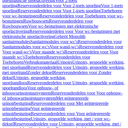
pneumatische spoelactivering
Voor 2-toets
spoeling
Reserveonderdelen voor Voor 2-toets spoeling
Voor 1-toets
spoeling
Reserveonderdelen voor Voor 1-toets spoeling
Toebehoren
voor wc-besturingen
Reserveonderdelen voor Toebehoren voor wc-
besturingen
Ruwbouwsets
Reserveonderdelen voor
Ruwbouwsets
Voor wc-besturingen met elektronische
spoelactivering
Reserveonderdelen voor Voor wc-besturingen met
elektronische spoelactivering
Geberit Monolith
sanitairmodules
Sanitairmodules voor wc's
Reserveonderdelen voor
Sanitairmodules voor wc's
Voor wand-wc's
Reserveonderdelen voor
Voor wand-wc's
Voor staande wc's
Reserveonderdelen voor Voor
staande wc's
Toebehoren
Reserveonderdelen voor
Toebehoren
Verbruiksmateriaal
Urinoirs
Urinoirs, gespoelde werking,
met spoelrand
Reserveonderdelen voor Urinoirs, gespoelde werking,
met spoelrand
Zonder deksel
Reserveonderdelen voor Zonder
deksel
Urinoirs, gespoelde werking,
spoelrandloos
Reserveonderdelen voor Urinoirs, gespoelde werking,
spoelrandloos
Voor opbouw- of
inbouwurinoirstuursysteem
Reserveonderdelen voor Voor opbouw-
of inbouwurinoirstuursysteem
Met geïntegreerde
urinoirbesturing
Reserveonderdelen voor Met geïntegreerde
urinoirbesturing
Voor geïntegreerde
urinoirbesturing
Reserveonderdelen voor Voor geïntegreerde
urinoirbesturing
Urinoirs, gespoelde werking, met / voor wc-
deksel
Reserveonderdelen voor Urinoirs, gespoelde werking, met /