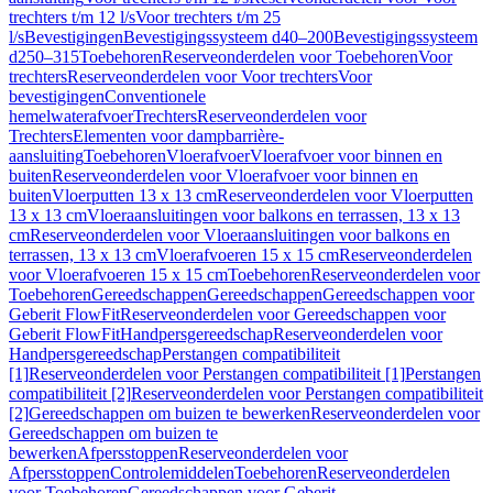
trechters t/m 12 l/s
Voor trechters t/m 25
l/s
Bevestigingen
Bevestigingssysteem d40–200
Bevestigingssysteem
d250–315
Toebehoren
Reserveonderdelen voor Toebehoren
Voor
trechters
Reserveonderdelen voor Voor trechters
Voor
bevestigingen
Conventionele
hemelwaterafvoer
Trechters
Reserveonderdelen voor
Trechters
Elementen voor dampbarrière-
aansluiting
Toebehoren
Vloerafvoer
Vloerafvoer voor binnen en
buiten
Reserveonderdelen voor Vloerafvoer voor binnen en
buiten
Vloerputten 13 x 13 cm
Reserveonderdelen voor Vloerputten
13 x 13 cm
Vloeraansluitingen voor balkons en terrassen, 13 x 13
cm
Reserveonderdelen voor Vloeraansluitingen voor balkons en
terrassen, 13 x 13 cm
Vloerafvoeren 15 x 15 cm
Reserveonderdelen
voor Vloerafvoeren 15 x 15 cm
Toebehoren
Reserveonderdelen voor
Toebehoren
Gereedschappen
Gereedschappen
Gereedschappen voor
Geberit FlowFit
Reserveonderdelen voor Gereedschappen voor
Geberit FlowFit
Handpersgereedschap
Reserveonderdelen voor
Handpersgereedschap
Perstangen compatibiliteit
[1]
Reserveonderdelen voor Perstangen compatibiliteit [1]
Perstangen
compatibiliteit [2]
Reserveonderdelen voor Perstangen compatibiliteit
[2]
Gereedschappen om buizen te bewerken
Reserveonderdelen voor
Gereedschappen om buizen te
bewerken
Afpersstoppen
Reserveonderdelen voor
Afpersstoppen
Controlemiddelen
Toebehoren
Reserveonderdelen
voor Toebehoren
Gereedschappen voor Geberit