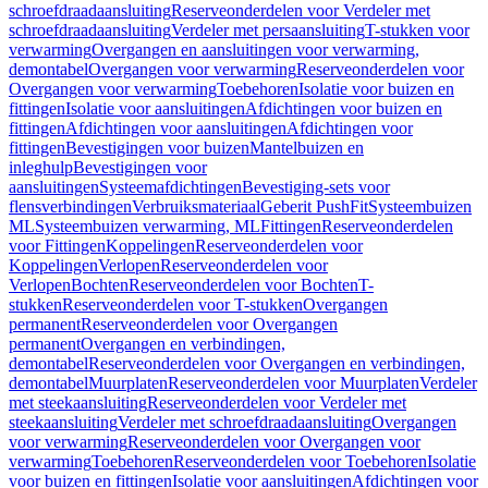
schroefdraadaansluiting
Reserveonderdelen voor Verdeler met
schroefdraadaansluiting
Verdeler met persaansluiting
T-stukken voor
verwarming
Overgangen en aansluitingen voor verwarming,
demontabel
Overgangen voor verwarming
Reserveonderdelen voor
Overgangen voor verwarming
Toebehoren
Isolatie voor buizen en
fittingen
Isolatie voor aansluitingen
Afdichtingen voor buizen en
fittingen
Afdichtingen voor aansluitingen
Afdichtingen voor
fittingen
Bevestigingen voor buizen
Mantelbuizen en
inleghulp
Bevestigingen voor
aansluitingen
Systeemafdichtingen
Bevestiging-sets voor
flensverbindingen
Verbruiksmateriaal
Geberit PushFit
Systeembuizen
ML
Systeembuizen verwarming, ML
Fittingen
Reserveonderdelen
voor Fittingen
Koppelingen
Reserveonderdelen voor
Koppelingen
Verlopen
Reserveonderdelen voor
Verlopen
Bochten
Reserveonderdelen voor Bochten
T-
stukken
Reserveonderdelen voor T-stukken
Overgangen
permanent
Reserveonderdelen voor Overgangen
permanent
Overgangen en verbindingen,
demontabel
Reserveonderdelen voor Overgangen en verbindingen,
demontabel
Muurplaten
Reserveonderdelen voor Muurplaten
Verdeler
met steekaansluiting
Reserveonderdelen voor Verdeler met
steekaansluiting
Verdeler met schroefdraadaansluiting
Overgangen
voor verwarming
Reserveonderdelen voor Overgangen voor
verwarming
Toebehoren
Reserveonderdelen voor Toebehoren
Isolatie
voor buizen en fittingen
Isolatie voor aansluitingen
Afdichtingen voor