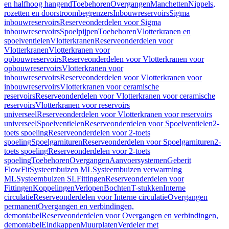
en halfhoog hangend
Toebehoren
Overgangen
Manchetten
Nippels,
rozetten en doorstroombegrenzers
Inbouwreservoirs
Sigma
inbouwreservoirs
Reserveonderdelen voor Sigma
inbouwreservoirs
Spoelpijpen
Toebehoren
Vlotterkranen en
spoelventielen
Vlotterkranen
Reserveonderdelen voor
Vlotterkranen
Vlotterkranen voor
opbouwreservoirs
Reserveonderdelen voor Vlotterkranen voor
opbouwreservoirs
Vlotterkranen voor
inbouwreservoirs
Reserveonderdelen voor Vlotterkranen voor
inbouwreservoirs
Vlotterkranen voor ceramische
reservoirs
Reserveonderdelen voor Vlotterkranen voor ceramische
reservoirs
Vlotterkranen voor reservoirs
universeel
Reserveonderdelen voor Vlotterkranen voor reservoirs
universeel
Spoelventielen
Reserveonderdelen voor Spoelventielen
2-
toets spoeling
Reserveonderdelen voor 2-toets
spoeling
Spoelgarnituren
Reserveonderdelen voor Spoelgarnituren
2-
toets spoeling
Reserveonderdelen voor 2-toets
spoeling
Toebehoren
Overgangen
Aanvoersystemen
Geberit
FlowFit
Systeembuizen ML
Systeembuizen verwarming
ML
Systeembuizen SL
Fittingen
Reserveonderdelen voor
Fittingen
Koppelingen
Verlopen
Bochten
T-stukken
Interne
circulatie
Reserveonderdelen voor Interne circulatie
Overgangen
permanent
Overgangen en verbindingen,
demontabel
Reserveonderdelen voor Overgangen en verbindingen,
demontabel
Eindkappen
Muurplaten
Verdeler met