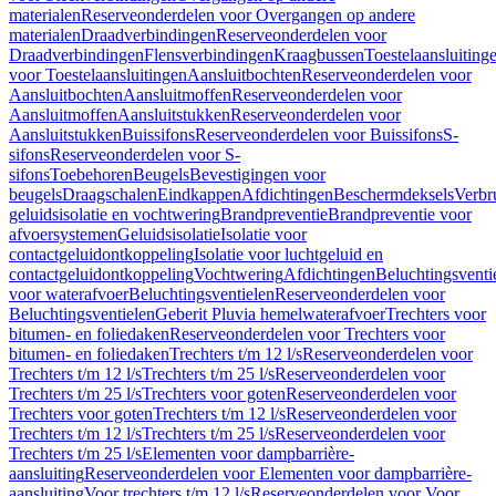
materialen
Reserveonderdelen voor Overgangen op andere
materialen
Draadverbindingen
Reserveonderdelen voor
Draadverbindingen
Flensverbindingen
Kraagbussen
Toestelaansluiting
voor Toestelaansluitingen
Aansluitbochten
Reserveonderdelen voor
Aansluitbochten
Aansluitmoffen
Reserveonderdelen voor
Aansluitmoffen
Aansluitstukken
Reserveonderdelen voor
Aansluitstukken
Buissifons
Reserveonderdelen voor Buissifons
S-
sifons
Reserveonderdelen voor S-
sifons
Toebehoren
Beugels
Bevestigingen voor
beugels
Draagschalen
Eindkappen
Afdichtingen
Beschermdeksels
Verbr
geluidsisolatie en vochtwering
Brandpreventie
Brandpreventie voor
afvoersystemen
Geluidsisolatie
Isolatie voor
contactgeluidontkoppeling
Isolatie voor luchtgeluid en
contactgeluidontkoppeling
Vochtwering
Afdichtingen
Beluchtingsventi
voor waterafvoer
Beluchtingsventielen
Reserveonderdelen voor
Beluchtingsventielen
Geberit Pluvia hemelwaterafvoer
Trechters voor
bitumen- en foliedaken
Reserveonderdelen voor Trechters voor
bitumen- en foliedaken
Trechters t/m 12 l/s
Reserveonderdelen voor
Trechters t/m 12 l/s
Trechters t/m 25 l/s
Reserveonderdelen voor
Trechters t/m 25 l/s
Trechters voor goten
Reserveonderdelen voor
Trechters voor goten
Trechters t/m 12 l/s
Reserveonderdelen voor
Trechters t/m 12 l/s
Trechters t/m 25 l/s
Reserveonderdelen voor
Trechters t/m 25 l/s
Elementen voor dampbarrière-
aansluiting
Reserveonderdelen voor Elementen voor dampbarrière-
aansluiting
Voor trechters t/m 12 l/s
Reserveonderdelen voor Voor