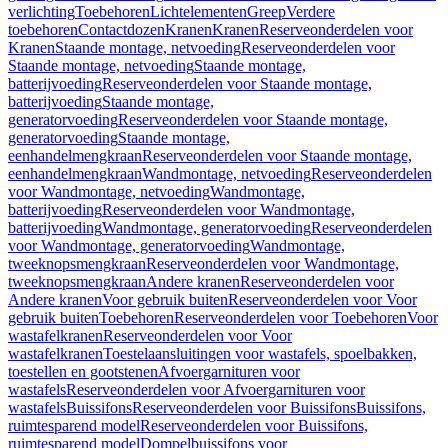
verlichting
Toebehoren
Lichtelementen
Greep
Verdere
toebehoren
Contactdozen
Kranen
Kranen
Reserveonderdelen voor
Kranen
Staande montage, netvoeding
Reserveonderdelen voor
Staande montage, netvoeding
Staande montage,
batterijvoeding
Reserveonderdelen voor Staande montage,
batterijvoeding
Staande montage,
generatorvoeding
Reserveonderdelen voor Staande montage,
generatorvoeding
Staande montage,
eenhandelmengkraan
Reserveonderdelen voor Staande montage,
eenhandelmengkraan
Wandmontage, netvoeding
Reserveonderdelen
voor Wandmontage, netvoeding
Wandmontage,
batterijvoeding
Reserveonderdelen voor Wandmontage,
batterijvoeding
Wandmontage, generatorvoeding
Reserveonderdelen
voor Wandmontage, generatorvoeding
Wandmontage,
tweeknopsmengkraan
Reserveonderdelen voor Wandmontage,
tweeknopsmengkraan
Andere kranen
Reserveonderdelen voor
Andere kranen
Voor gebruik buiten
Reserveonderdelen voor Voor
gebruik buiten
Toebehoren
Reserveonderdelen voor Toebehoren
Voor
wastafelkranen
Reserveonderdelen voor Voor
wastafelkranen
Toestelaansluitingen voor wastafels, spoelbakken,
toestellen en gootstenen
Afvoergarnituren voor
wastafels
Reserveonderdelen voor Afvoergarnituren voor
wastafels
Buissifons
Reserveonderdelen voor Buissifons
Buissifons,
ruimtesparend model
Reserveonderdelen voor Buissifons,
ruimtesparend model
Dompelbuissifons voor