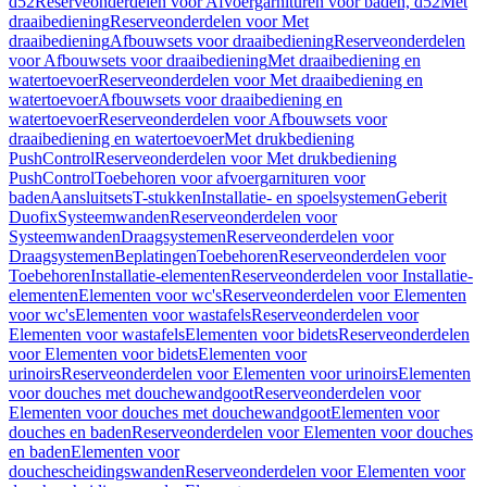
d52
Reserveonderdelen voor Afvoergarnituren voor baden, d52
Met
draaibediening
Reserveonderdelen voor Met
draaibediening
Afbouwsets voor draaibediening
Reserveonderdelen
voor Afbouwsets voor draaibediening
Met draaibediening en
watertoevoer
Reserveonderdelen voor Met draaibediening en
watertoevoer
Afbouwsets voor draaibediening en
watertoevoer
Reserveonderdelen voor Afbouwsets voor
draaibediening en watertoevoer
Met drukbediening
PushControl
Reserveonderdelen voor Met drukbediening
PushControl
Toebehoren voor afvoergarnituren voor
baden
Aansluitsets
T-stukken
Installatie- en spoelsystemen
Geberit
Duofix
Systeemwanden
Reserveonderdelen voor
Systeemwanden
Draagsystemen
Reserveonderdelen voor
Draagsystemen
Beplatingen
Toebehoren
Reserveonderdelen voor
Toebehoren
Installatie-elementen
Reserveonderdelen voor Installatie-
elementen
Elementen voor wc's
Reserveonderdelen voor Elementen
voor wc's
Elementen voor wastafels
Reserveonderdelen voor
Elementen voor wastafels
Elementen voor bidets
Reserveonderdelen
voor Elementen voor bidets
Elementen voor
urinoirs
Reserveonderdelen voor Elementen voor urinoirs
Elementen
voor douches met douchewandgoot
Reserveonderdelen voor
Elementen voor douches met douchewandgoot
Elementen voor
douches en baden
Reserveonderdelen voor Elementen voor douches
en baden
Elementen voor
douchescheidingswanden
Reserveonderdelen voor Elementen voor