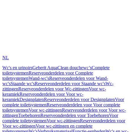
NL
Wc's en urinoirs
Geberit AquaClean douchewc’s
Complete
toiletsystemen
Reserveonderdelen voor Complete
toiletsystemen
Wand-wc's
Reserveonderdelen voor Wand-
wc's
Staande wc's
Reserveonderdelen voor Staande wc's
Wc-
zittingen
Reserveonderdelen voor Wc-zittingen
Voor wc-
keramiek
Reserveonderdelen voor Voor wc-
keramiek
Designplaten
Reserveonderdelen voor Designplaten
Voor
complete toiletsystemen
Reserveonderdelen voor Voor complete
toiletsystemen
Voor wc-zittingen
Reserveonderdelen voor Voor wc-
zittingen
Toebehoren
Reserveonderdelen voor Toebehoren
Voor
complete toiletsystemen
Voor wc-zittingen
Reserveonderdelen voor
Voor wc-zittingen
Voor wc-zittingen en complete
toiletsystemen
Wc's
Verbruiksmateriaal
Functie-eenheden
Wc's en wc-