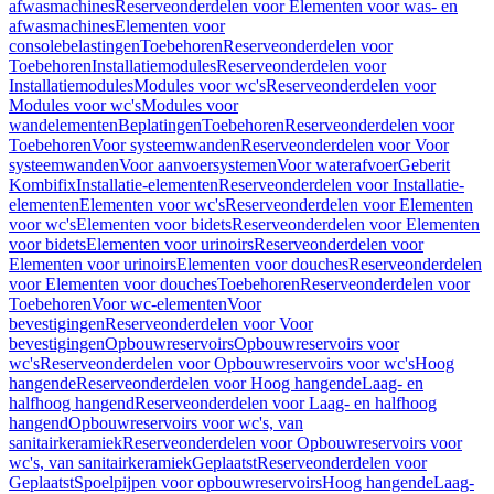
afwasmachines
Reserveonderdelen voor Elementen voor was- en
afwasmachines
Elementen voor
consolebelastingen
Toebehoren
Reserveonderdelen voor
Toebehoren
Installatiemodules
Reserveonderdelen voor
Installatiemodules
Modules voor wc's
Reserveonderdelen voor
Modules voor wc's
Modules voor
wandelementen
Beplatingen
Toebehoren
Reserveonderdelen voor
Toebehoren
Voor systeemwanden
Reserveonderdelen voor Voor
systeemwanden
Voor aanvoersystemen
Voor waterafvoer
Geberit
Kombifix
Installatie-elementen
Reserveonderdelen voor Installatie-
elementen
Elementen voor wc's
Reserveonderdelen voor Elementen
voor wc's
Elementen voor bidets
Reserveonderdelen voor Elementen
voor bidets
Elementen voor urinoirs
Reserveonderdelen voor
Elementen voor urinoirs
Elementen voor douches
Reserveonderdelen
voor Elementen voor douches
Toebehoren
Reserveonderdelen voor
Toebehoren
Voor wc-elementen
Voor
bevestigingen
Reserveonderdelen voor Voor
bevestigingen
Opbouwreservoirs
Opbouwreservoirs voor
wc's
Reserveonderdelen voor Opbouwreservoirs voor wc's
Hoog
hangende
Reserveonderdelen voor Hoog hangende
Laag- en
halfhoog hangend
Reserveonderdelen voor Laag- en halfhoog
hangend
Opbouwreservoirs voor wc's, van
sanitairkeramiek
Reserveonderdelen voor Opbouwreservoirs voor
wc's, van sanitairkeramiek
Geplaatst
Reserveonderdelen voor
Geplaatst
Spoelpijpen voor opbouwreservoirs
Hoog hangende
Laag-