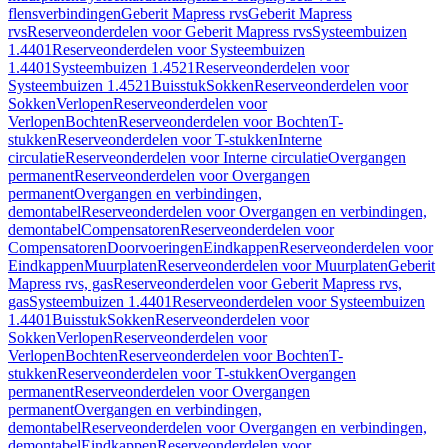
flensverbindingen
Geberit Mapress rvs
Geberit Mapress
rvs
Reserveonderdelen voor Geberit Mapress rvs
Systeembuizen
1.4401
Reserveonderdelen voor Systeembuizen
1.4401
Systeembuizen 1.4521
Reserveonderdelen voor
Systeembuizen 1.4521
Buisstuk
Sokken
Reserveonderdelen voor
Sokken
Verlopen
Reserveonderdelen voor
Verlopen
Bochten
Reserveonderdelen voor Bochten
T-
stukken
Reserveonderdelen voor T-stukken
Interne
circulatie
Reserveonderdelen voor Interne circulatie
Overgangen
permanent
Reserveonderdelen voor Overgangen
permanent
Overgangen en verbindingen,
demontabel
Reserveonderdelen voor Overgangen en verbindingen,
demontabel
Compensatoren
Reserveonderdelen voor
Compensatoren
Doorvoeringen
Eindkappen
Reserveonderdelen voor
Eindkappen
Muurplaten
Reserveonderdelen voor Muurplaten
Geberit
Mapress rvs, gas
Reserveonderdelen voor Geberit Mapress rvs,
gas
Systeembuizen 1.4401
Reserveonderdelen voor Systeembuizen
1.4401
Buisstuk
Sokken
Reserveonderdelen voor
Sokken
Verlopen
Reserveonderdelen voor
Verlopen
Bochten
Reserveonderdelen voor Bochten
T-
stukken
Reserveonderdelen voor T-stukken
Overgangen
permanent
Reserveonderdelen voor Overgangen
permanent
Overgangen en verbindingen,
demontabel
Reserveonderdelen voor Overgangen en verbindingen,
demontabel
Eindkappen
Reserveonderdelen voor