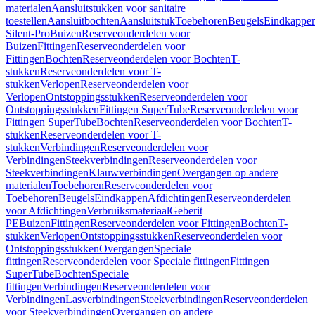
materialen
Aansluitstukken voor sanitaire
toestellen
Aansluitbochten
Aansluitstuk
Toebehoren
Beugels
Eindkappe
Silent-Pro
Buizen
Reserveonderdelen voor
Buizen
Fittingen
Reserveonderdelen voor
Fittingen
Bochten
Reserveonderdelen voor Bochten
T-
stukken
Reserveonderdelen voor T-
stukken
Verlopen
Reserveonderdelen voor
Verlopen
Ontstoppingsstukken
Reserveonderdelen voor
Ontstoppingsstukken
Fittingen SuperTube
Reserveonderdelen voor
Fittingen SuperTube
Bochten
Reserveonderdelen voor Bochten
T-
stukken
Reserveonderdelen voor T-
stukken
Verbindingen
Reserveonderdelen voor
Verbindingen
Steekverbindingen
Reserveonderdelen voor
Steekverbindingen
Klauwverbindingen
Overgangen op andere
materialen
Toebehoren
Reserveonderdelen voor
Toebehoren
Beugels
Eindkappen
Afdichtingen
Reserveonderdelen
voor Afdichtingen
Verbruiksmateriaal
Geberit
PE
Buizen
Fittingen
Reserveonderdelen voor Fittingen
Bochten
T-
stukken
Verlopen
Ontstoppingsstukken
Reserveonderdelen voor
Ontstoppingsstukken
Overgangen
Speciale
fittingen
Reserveonderdelen voor Speciale fittingen
Fittingen
SuperTube
Bochten
Speciale
fittingen
Verbindingen
Reserveonderdelen voor
Verbindingen
Lasverbindingen
Steekverbindingen
Reserveonderdelen
voor Steekverbindingen
Overgangen op andere