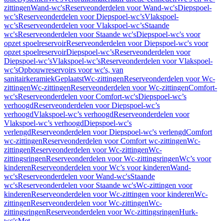
zittingen
Wand-wc's
Reserveonderdelen voor Wand-wc's
Diepspoel-
wc’s
Reserveonderdelen voor Diepspoel-wc’s
Vlakspoel-
wc’s
Reserveonderdelen voor Vlakspoel-wc’s
Staande
wc's
Reserveonderdelen voor Staande wc's
Diepspoel-wc's voor
opzet spoelreservoir
Reserveonderdelen voor Diepspoel-wc's voor
opzet spoelreservoir
Diepspoel-wc’s
Reserveonderdelen voor
Diepspoel-wc’s
Vlakspoel-wc’s
Reserveonderdelen voor Vlakspoel-
wc’s
Opbouwreservoirs voor wc's, van
sanitairkeramiek
Geplaatst
Wc-zittingen
Reserveonderdelen voor Wc-
zittingen
Wc-zittingen
Reserveonderdelen voor Wc-zittingen
Comfort-
wc's
Reserveonderdelen voor Comfort-wc's
Diepspoel-wc’s
verhoogd
Reserveonderdelen voor Diepspoel-wc’s
verhoogd
Vlakspoel-wc’s verhoogd
Reserveonderdelen voor
Vlakspoel-wc’s verhoogd
Diepspoel-wc's
verlengd
Reserveonderdelen voor Diepspoel-wc's verlengd
Comfort
wc-zittingen
Reserveonderdelen voor Comfort wc-zittingen
Wc-
zittingen
Reserveonderdelen voor Wc-zittingen
Wc-
zittingsringen
Reserveonderdelen voor Wc-zittingsringen
Wc’s voor
kinderen
Reserveonderdelen voor Wc’s voor kinderen
Wand-
wc's
Reserveonderdelen voor Wand-wc's
Staande
wc's
Reserveonderdelen voor Staande wc's
Wc-zittingen voor
kinderen
Reserveonderdelen voor Wc-zittingen voor kinderen
Wc-
zittingen
Reserveonderdelen voor Wc-zittingen
Wc-
zittingsringen
Reserveonderdelen voor Wc-zittingsringen
Hurk-
wc's
Met