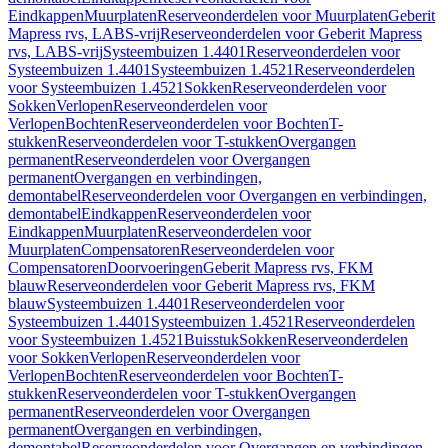
Eindkappen
Muurplaten
Reserveonderdelen voor Muurplaten
Geberit
Mapress rvs, LABS-vrij
Reserveonderdelen voor Geberit Mapress
rvs, LABS-vrij
Systeembuizen 1.4401
Reserveonderdelen voor
Systeembuizen 1.4401
Systeembuizen 1.4521
Reserveonderdelen
voor Systeembuizen 1.4521
Sokken
Reserveonderdelen voor
Sokken
Verlopen
Reserveonderdelen voor
Verlopen
Bochten
Reserveonderdelen voor Bochten
T-
stukken
Reserveonderdelen voor T-stukken
Overgangen
permanent
Reserveonderdelen voor Overgangen
permanent
Overgangen en verbindingen,
demontabel
Reserveonderdelen voor Overgangen en verbindingen,
demontabel
Eindkappen
Reserveonderdelen voor
Eindkappen
Muurplaten
Reserveonderdelen voor
Muurplaten
Compensatoren
Reserveonderdelen voor
Compensatoren
Doorvoeringen
Geberit Mapress rvs, FKM
blauw
Reserveonderdelen voor Geberit Mapress rvs, FKM
blauw
Systeembuizen 1.4401
Reserveonderdelen voor
Systeembuizen 1.4401
Systeembuizen 1.4521
Reserveonderdelen
voor Systeembuizen 1.4521
Buisstuk
Sokken
Reserveonderdelen
voor Sokken
Verlopen
Reserveonderdelen voor
Verlopen
Bochten
Reserveonderdelen voor Bochten
T-
stukken
Reserveonderdelen voor T-stukken
Overgangen
permanent
Reserveonderdelen voor Overgangen
permanent
Overgangen en verbindingen,
demontabel
Reserveonderdelen voor Overgangen en verbindingen,