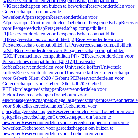
[4]
Reserveonderdelen voor Persgereedschap compatibiliteit
[4]
Gereedschappen om buizen te bewerken
Reserveonderdelen voor
Gereedschappen om buizen te
bewerken
Afpersstoppen
Reserveonderdelen voor
Afpersstoppen
Controlemiddelen
Toebehoren
Persgereedschap
Reserve
voor Persgereedschap
Persgereedschap compatibiliteit
[1]
Reserveonderdelen voor Persgereedschap compatibiliteit
[1]
Persgereedschap compatibiliteit [2]
Reserveonderdelen voor
Persgereedschap compatibiliteit [2]
Persgereedschap compatibiliteit
[2XL]
Reserveonderdelen voor Persgereedschap compatibiliteit
[2XL]
Persmachines compatibiliteit [4] / [2]
Reserveonderdelen voor
Persmachines compatibiliteit [4] / [2]
Universele
koffers
Reserveonderdelen voor Universele koffers
Universele
koffers
Reserveonderdelen voor Universele koffers
Gereedschappen
voor Geberit Silent-db20 / Geberit PE
Reserveonderdelen voor
Gereedschappen voor Geberit Silent-db20 / Geberit
PE
Elektrolasgereedschappen
Reserveonderdelen voor
Elektrolasgereedschappen
Toebehoren voor
elektrolasgereedschappen
Spiegellasgereedschappen
Reserveonderdele
voor Spiegellasgereedschappen
Toebehoren voor
spiegellasgereedschappen
Reserveonderdelen voor Toebehoren voor
spiegellasgereedschappen
Gereedschappen om buizen te
bewerken
Reserveonderdelen voor Gereedschappen om buizen te
bewerken
Toebehoren voor gereedschappen om buizen te
bewerken
Reserveonderdelen voor Toebehoren voor