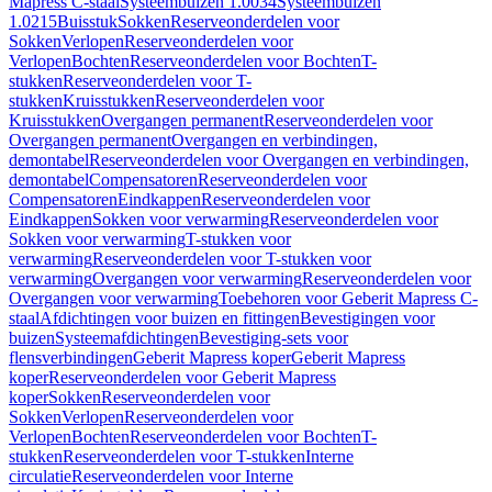
Mapress C-staal
Systeembuizen 1.0034
Systeembuizen
1.0215
Buisstuk
Sokken
Reserveonderdelen voor
Sokken
Verlopen
Reserveonderdelen voor
Verlopen
Bochten
Reserveonderdelen voor Bochten
T-
stukken
Reserveonderdelen voor T-
stukken
Kruisstukken
Reserveonderdelen voor
Kruisstukken
Overgangen permanent
Reserveonderdelen voor
Overgangen permanent
Overgangen en verbindingen,
demontabel
Reserveonderdelen voor Overgangen en verbindingen,
demontabel
Compensatoren
Reserveonderdelen voor
Compensatoren
Eindkappen
Reserveonderdelen voor
Eindkappen
Sokken voor verwarming
Reserveonderdelen voor
Sokken voor verwarming
T-stukken voor
verwarming
Reserveonderdelen voor T-stukken voor
verwarming
Overgangen voor verwarming
Reserveonderdelen voor
Overgangen voor verwarming
Toebehoren voor Geberit Mapress C-
staal
Afdichtingen voor buizen en fittingen
Bevestigingen voor
buizen
Systeemafdichtingen
Bevestiging-sets voor
flensverbindingen
Geberit Mapress koper
Geberit Mapress
koper
Reserveonderdelen voor Geberit Mapress
koper
Sokken
Reserveonderdelen voor
Sokken
Verlopen
Reserveonderdelen voor
Verlopen
Bochten
Reserveonderdelen voor Bochten
T-
stukken
Reserveonderdelen voor T-stukken
Interne
circulatie
Reserveonderdelen voor Interne