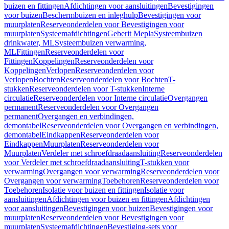
buizen en fittingen
Afdichtingen voor aansluitingen
Bevestigingen
voor buizen
Beschermbuizen en inleghulp
Bevestigingen voor
muurplaten
Reserveonderdelen voor Bevestigingen voor
muurplaten
Systeemafdichtingen
Geberit Mepla
Systeembuizen
drinkwater, ML
Systeembuizen verwarming,
ML
Fittingen
Reserveonderdelen voor
Fittingen
Koppelingen
Reserveonderdelen voor
Koppelingen
Verlopen
Reserveonderdelen voor
Verlopen
Bochten
Reserveonderdelen voor Bochten
T-
stukken
Reserveonderdelen voor T-stukken
Interne
circulatie
Reserveonderdelen voor Interne circulatie
Overgangen
permanent
Reserveonderdelen voor Overgangen
permanent
Overgangen en verbindingen,
demontabel
Reserveonderdelen voor Overgangen en verbindingen,
demontabel
Eindkappen
Reserveonderdelen voor
Eindkappen
Muurplaten
Reserveonderdelen voor
Muurplaten
Verdeler met schroefdraadaansluiting
Reserveonderdelen
voor Verdeler met schroefdraadaansluiting
T-stukken voor
verwarming
Overgangen voor verwarming
Reserveonderdelen voor
Overgangen voor verwarming
Toebehoren
Reserveonderdelen voor
Toebehoren
Isolatie voor buizen en fittingen
Isolatie voor
aansluitingen
Afdichtingen voor buizen en fittingen
Afdichtingen
voor aansluitingen
Bevestigingen voor buizen
Bevestigingen voor
muurplaten
Reserveonderdelen voor Bevestigingen voor
muurplaten
Systeemafdichtingen
Bevestiging-sets voor