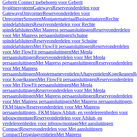
Geberit Connect toebehoren voor Geberit
hygiënesysteem
Gateways
Reserveonderdelen voor
Gateways
Omvormer
Reserveonderdelen voor
Omvormer
Sensoren
Montagemateriaal
Basisarmaturen
Rechte
spindelafsluiters
Reserveonderdelen voor Rechte
spindelafsluiters
Met Mapress persaansluitingen
Reserveonderdelen
voor Met Mapress persaansluitingen
Schuine
spindelafsluiters
Reserveonderdelen voor Schuine
spindelafsluiters
Met FlowFit persaansluitingen
Reserveonderdelen
voor Met FlowFit persaansluitingen
Met Mepla
persaansluitingen
Reserveonderdelen voor Met Mepla
persaansluitingen
Met Mapress persaansluitingen
Reserveonderdelen
voor Met Mapress
persaansluitingen
Monsternameventielen
Aftapventielen
Kogelkranen
R
voor Kogelkranen
Met FlowFit persaansluitingen
Reserveonderdelen
voor Met FlowFit persaansluitingen
Met Mepla
persaansluitingen
Reserveonderdelen voor Met Mepla
persaansluitingen
Met Mapress persaansluitingen
Reserveonderdelen
voor Met Mapress persaansluitingen
Met Mapress persaansluitingen,
FKM blauw
Reserveonderdelen voor Met Mapress
persaansluitingen, FKM blauw
Afsluit- en verdelereenheden voor
inbouwmontage
Reserveonderdelen voor Afsluit- en
verdelereenheden voor inbouwmontage
Met aansluitingen
Compact
Reserveonderdelen voor Met aansluitingen
Compact
Terugslagventielen
Met Mapress