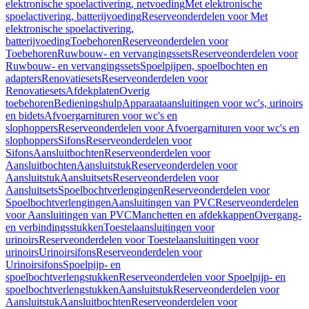
elektronische spoelactivering, netvoeding
Met elektronische
spoelactivering, batterijvoeding
Reserveonderdelen voor Met
elektronische spoelactivering,
batterijvoeding
Toebehoren
Reserveonderdelen voor
Toebehoren
Ruwbouw- en vervangingssets
Reserveonderdelen voor
Ruwbouw- en vervangingssets
Spoelpijpen, spoelbochten en
adapters
Renovatiesets
Reserveonderdelen voor
Renovatiesets
Afdekplaten
Overig
toebehoren
Bedieningshulp
Apparaataansluitingen voor wc's, urinoirs
en bidets
Afvoergarnituren voor wc's en
slophoppers
Reserveonderdelen voor Afvoergarnituren voor wc's en
slophoppers
Sifons
Reserveonderdelen voor
Sifons
Aansluitbochten
Reserveonderdelen voor
Aansluitbochten
Aansluitstuk
Reserveonderdelen voor
Aansluitstuk
Aansluitsets
Reserveonderdelen voor
Aansluitsets
Spoelbochtverlengingen
Reserveonderdelen voor
Spoelbochtverlengingen
Aansluitingen van PVC
Reserveonderdelen
voor Aansluitingen van PVC
Manchetten en afdekkappen
Overgang-
en verbindingsstukken
Toestelaansluitingen voor
urinoirs
Reserveonderdelen voor Toestelaansluitingen voor
urinoirs
Urinoirsifons
Reserveonderdelen voor
Urinoirsifons
Spoelpijp- en
spoelbochtverlengstukken
Reserveonderdelen voor Spoelpijp- en
spoelbochtverlengstukken
Aansluitstuk
Reserveonderdelen voor
Aansluitstuk
Aansluitbochten
Reserveonderdelen voor