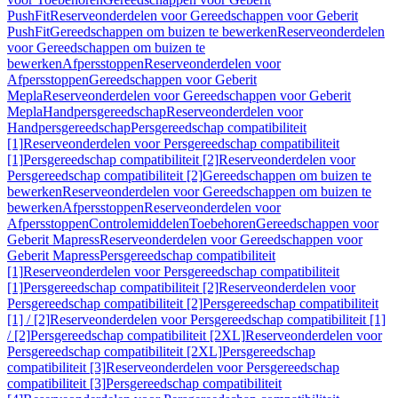
PushFit
Reserveonderdelen voor Gereedschappen voor Geberit
PushFit
Gereedschappen om buizen te bewerken
Reserveonderdelen
voor Gereedschappen om buizen te
bewerken
Afpersstoppen
Reserveonderdelen voor
Afpersstoppen
Gereedschappen voor Geberit
Mepla
Reserveonderdelen voor Gereedschappen voor Geberit
Mepla
Handpersgereedschap
Reserveonderdelen voor
Handpersgereedschap
Persgereedschap compatibiliteit
[1]
Reserveonderdelen voor Persgereedschap compatibiliteit
[1]
Persgereedschap compatibiliteit [2]
Reserveonderdelen voor
Persgereedschap compatibiliteit [2]
Gereedschappen om buizen te
bewerken
Reserveonderdelen voor Gereedschappen om buizen te
bewerken
Afpersstoppen
Reserveonderdelen voor
Afpersstoppen
Controlemiddelen
Toebehoren
Gereedschappen voor
Geberit Mapress
Reserveonderdelen voor Gereedschappen voor
Geberit Mapress
Persgereedschap compatibiliteit
[1]
Reserveonderdelen voor Persgereedschap compatibiliteit
[1]
Persgereedschap compatibiliteit [2]
Reserveonderdelen voor
Persgereedschap compatibiliteit [2]
Persgereedschap compatibiliteit
[1] / [2]
Reserveonderdelen voor Persgereedschap compatibiliteit [1]
/ [2]
Persgereedschap compatibiliteit [2XL]
Reserveonderdelen voor
Persgereedschap compatibiliteit [2XL]
Persgereedschap
compatibiliteit [3]
Reserveonderdelen voor Persgereedschap
compatibiliteit [3]
Persgereedschap compatibiliteit