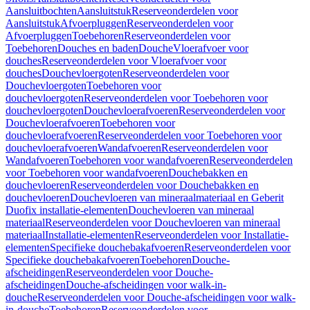
Aansluitbochten
Aansluitstuk
Reserveonderdelen voor
Aansluitstuk
Afvoerpluggen
Reserveonderdelen voor
Afvoerpluggen
Toebehoren
Reserveonderdelen voor
Toebehoren
Douches en baden
Douche
Vloerafvoer voor
douches
Reserveonderdelen voor Vloerafvoer voor
douches
Douchevloergoten
Reserveonderdelen voor
Douchevloergoten
Toebehoren voor
douchevloergoten
Reserveonderdelen voor Toebehoren voor
douchevloergoten
Douchevloerafvoeren
Reserveonderdelen voor
Douchevloerafvoeren
Toebehoren voor
douchevloerafvoeren
Reserveonderdelen voor Toebehoren voor
douchevloerafvoeren
Wandafvoeren
Reserveonderdelen voor
Wandafvoeren
Toebehoren voor wandafvoeren
Reserveonderdelen
voor Toebehoren voor wandafvoeren
Douchebakken en
douchevloeren
Reserveonderdelen voor Douchebakken en
douchevloeren
Douchevloeren van mineraalmateriaal en Geberit
Duofix installatie-elementen
Douchevloeren van mineraal
materiaal
Reserveonderdelen voor Douchevloeren van mineraal
materiaal
Installatie-elementen
Reserveonderdelen voor Installatie-
elementen
Specifieke douchebakafvoeren
Reserveonderdelen voor
Specifieke douchebakafvoeren
Toebehoren
Douche-
afscheidingen
Reserveonderdelen voor Douche-
afscheidingen
Douche-afscheidingen voor walk-in-
douche
Reserveonderdelen voor Douche-afscheidingen voor walk-
in-douche
Toebehoren
Reserveonderdelen voor