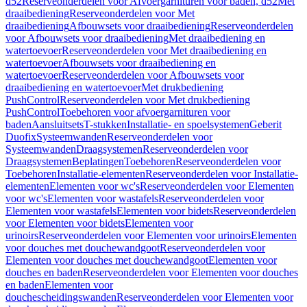
d52
Reserveonderdelen voor Afvoergarnituren voor baden, d52
Met
draaibediening
Reserveonderdelen voor Met
draaibediening
Afbouwsets voor draaibediening
Reserveonderdelen
voor Afbouwsets voor draaibediening
Met draaibediening en
watertoevoer
Reserveonderdelen voor Met draaibediening en
watertoevoer
Afbouwsets voor draaibediening en
watertoevoer
Reserveonderdelen voor Afbouwsets voor
draaibediening en watertoevoer
Met drukbediening
PushControl
Reserveonderdelen voor Met drukbediening
PushControl
Toebehoren voor afvoergarnituren voor
baden
Aansluitsets
T-stukken
Installatie- en spoelsystemen
Geberit
Duofix
Systeemwanden
Reserveonderdelen voor
Systeemwanden
Draagsystemen
Reserveonderdelen voor
Draagsystemen
Beplatingen
Toebehoren
Reserveonderdelen voor
Toebehoren
Installatie-elementen
Reserveonderdelen voor Installatie-
elementen
Elementen voor wc's
Reserveonderdelen voor Elementen
voor wc's
Elementen voor wastafels
Reserveonderdelen voor
Elementen voor wastafels
Elementen voor bidets
Reserveonderdelen
voor Elementen voor bidets
Elementen voor
urinoirs
Reserveonderdelen voor Elementen voor urinoirs
Elementen
voor douches met douchewandgoot
Reserveonderdelen voor
Elementen voor douches met douchewandgoot
Elementen voor
douches en baden
Reserveonderdelen voor Elementen voor douches
en baden
Elementen voor
douchescheidingswanden
Reserveonderdelen voor Elementen voor