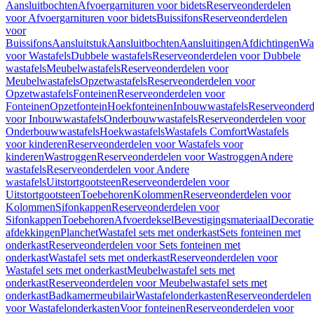
Aansluitbochten
Afvoergarnituren voor bidets
Reserveonderdelen
voor Afvoergarnituren voor bidets
Buissifons
Reserveonderdelen
voor
Buissifons
Aansluitstuk
Aansluitbochten
Aansluitingen
Afdichtingen
Was
voor Wastafels
Dubbele wastafels
Reserveonderdelen voor Dubbele
wastafels
Meubelwastafels
Reserveonderdelen voor
Meubelwastafels
Opzetwastafels
Reserveonderdelen voor
Opzetwastafels
Fonteinen
Reserveonderdelen voor
Fonteinen
Opzetfontein
Hoekfonteinen
Inbouwwastafels
Reserveonderd
voor Inbouwwastafels
Onderbouwwastafels
Reserveonderdelen voor
Onderbouwwastafels
Hoekwastafels
Wastafels Comfort
Wastafels
voor kinderen
Reserveonderdelen voor Wastafels voor
kinderen
Wastroggen
Reserveonderdelen voor Wastroggen
Andere
wastafels
Reserveonderdelen voor Andere
wastafels
Uitstortgootsteen
Reserveonderdelen voor
Uitstortgootsteen
Toebehoren
Kolommen
Reserveonderdelen voor
Kolommen
Sifonkappen
Reserveonderdelen voor
Sifonkappen
Toebehoren
Afvoerdeksel
Bevestigingsmateriaal
Decorati
afdekkingen
Planchet
Wastafel sets met onderkast
Sets fonteinen met
onderkast
Reserveonderdelen voor Sets fonteinen met
onderkast
Wastafel sets met onderkast
Reserveonderdelen voor
Wastafel sets met onderkast
Meubelwastafel sets met
onderkast
Reserveonderdelen voor Meubelwastafel sets met
onderkast
Badkamermeubilair
Wastafelonderkasten
Reserveonderdelen
voor Wastafelonderkasten
Voor fonteinen
Reserveonderdelen voor