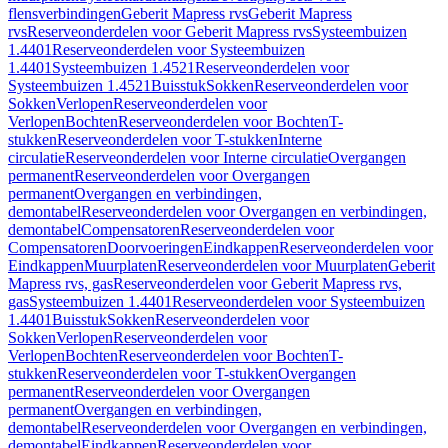
flensverbindingen
Geberit Mapress rvs
Geberit Mapress
rvs
Reserveonderdelen voor Geberit Mapress rvs
Systeembuizen
1.4401
Reserveonderdelen voor Systeembuizen
1.4401
Systeembuizen 1.4521
Reserveonderdelen voor
Systeembuizen 1.4521
Buisstuk
Sokken
Reserveonderdelen voor
Sokken
Verlopen
Reserveonderdelen voor
Verlopen
Bochten
Reserveonderdelen voor Bochten
T-
stukken
Reserveonderdelen voor T-stukken
Interne
circulatie
Reserveonderdelen voor Interne circulatie
Overgangen
permanent
Reserveonderdelen voor Overgangen
permanent
Overgangen en verbindingen,
demontabel
Reserveonderdelen voor Overgangen en verbindingen,
demontabel
Compensatoren
Reserveonderdelen voor
Compensatoren
Doorvoeringen
Eindkappen
Reserveonderdelen voor
Eindkappen
Muurplaten
Reserveonderdelen voor Muurplaten
Geberit
Mapress rvs, gas
Reserveonderdelen voor Geberit Mapress rvs,
gas
Systeembuizen 1.4401
Reserveonderdelen voor Systeembuizen
1.4401
Buisstuk
Sokken
Reserveonderdelen voor
Sokken
Verlopen
Reserveonderdelen voor
Verlopen
Bochten
Reserveonderdelen voor Bochten
T-
stukken
Reserveonderdelen voor T-stukken
Overgangen
permanent
Reserveonderdelen voor Overgangen
permanent
Overgangen en verbindingen,
demontabel
Reserveonderdelen voor Overgangen en verbindingen,
demontabel
Eindkappen
Reserveonderdelen voor