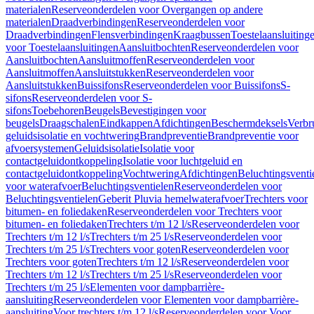
materialen
Reserveonderdelen voor Overgangen op andere
materialen
Draadverbindingen
Reserveonderdelen voor
Draadverbindingen
Flensverbindingen
Kraagbussen
Toestelaansluiting
voor Toestelaansluitingen
Aansluitbochten
Reserveonderdelen voor
Aansluitbochten
Aansluitmoffen
Reserveonderdelen voor
Aansluitmoffen
Aansluitstukken
Reserveonderdelen voor
Aansluitstukken
Buissifons
Reserveonderdelen voor Buissifons
S-
sifons
Reserveonderdelen voor S-
sifons
Toebehoren
Beugels
Bevestigingen voor
beugels
Draagschalen
Eindkappen
Afdichtingen
Beschermdeksels
Verbr
geluidsisolatie en vochtwering
Brandpreventie
Brandpreventie voor
afvoersystemen
Geluidsisolatie
Isolatie voor
contactgeluidontkoppeling
Isolatie voor luchtgeluid en
contactgeluidontkoppeling
Vochtwering
Afdichtingen
Beluchtingsventi
voor waterafvoer
Beluchtingsventielen
Reserveonderdelen voor
Beluchtingsventielen
Geberit Pluvia hemelwaterafvoer
Trechters voor
bitumen- en foliedaken
Reserveonderdelen voor Trechters voor
bitumen- en foliedaken
Trechters t/m 12 l/s
Reserveonderdelen voor
Trechters t/m 12 l/s
Trechters t/m 25 l/s
Reserveonderdelen voor
Trechters t/m 25 l/s
Trechters voor goten
Reserveonderdelen voor
Trechters voor goten
Trechters t/m 12 l/s
Reserveonderdelen voor
Trechters t/m 12 l/s
Trechters t/m 25 l/s
Reserveonderdelen voor
Trechters t/m 25 l/s
Elementen voor dampbarrière-
aansluiting
Reserveonderdelen voor Elementen voor dampbarrière-
aansluiting
Voor trechters t/m 12 l/s
Reserveonderdelen voor Voor