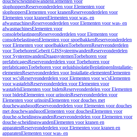
douchescheidingswanden
Elementen voor
slophoppers
Reserveonderdelen voor Elementen voor
slophoppers
Elementen voor kranen
Reserveonderdelen voor
Elementen voor kranen
Elementen voor was- en
afwasmachines
Reserveonderdelen voor Elementen voor was- en
afwasmachines
Elementen voor
consolebelastingen
Reserveonderdelen voor Elementen voor
consolebelastingen
Elementen voor spoelbakken
Reserveonderdelen
voor Elementen voor spoelbakken
Toebehoren
Reserveonderdelen
voor Toebehoren
Geberit GIS
Systeemwanden
Reserveonderdelen
voor Systeemwanden
Draagsystemen
Toebehoren voor
prefabricages
Reserveonderdelen voor Toebehoren voor
prefabricages
Toebehoren voor geluidsisolatie
Beplatingen
Installatie-
elementen
Reserveonderdelen voor Installatie-elementen
Elementen
voor wc's
Reserveonderdelen voor Elementen voor wc's
Elementen
voor wastafels
Reserveonderdelen voor Elementen voor
wastafels
Elementen voor bidets
Reserveonderdelen voor Elementen
voor bidets
Elementen voor urinoirs
Reserveonderdelen voor
Elementen voor urinoirs
Elementen voor douches met
douchewandgoot
Reserveonderdelen voor Elementen voor douches
met douchewandgoot
Elementen voor douches
Elementen voor
douche-scheidingswanden
Reserveonderdelen voor Elementen voor
douche-scheidingswanden
Elementen voor kranen en
apparaten
Reserveonderdelen voor Elementen voor kranen en
apparaten
Elementen voor was- en