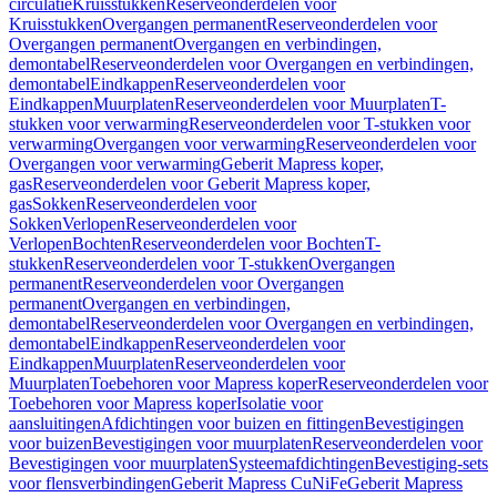
circulatie
Kruisstukken
Reserveonderdelen voor
Kruisstukken
Overgangen permanent
Reserveonderdelen voor
Overgangen permanent
Overgangen en verbindingen,
demontabel
Reserveonderdelen voor Overgangen en verbindingen,
demontabel
Eindkappen
Reserveonderdelen voor
Eindkappen
Muurplaten
Reserveonderdelen voor Muurplaten
T-
stukken voor verwarming
Reserveonderdelen voor T-stukken voor
verwarming
Overgangen voor verwarming
Reserveonderdelen voor
Overgangen voor verwarming
Geberit Mapress koper,
gas
Reserveonderdelen voor Geberit Mapress koper,
gas
Sokken
Reserveonderdelen voor
Sokken
Verlopen
Reserveonderdelen voor
Verlopen
Bochten
Reserveonderdelen voor Bochten
T-
stukken
Reserveonderdelen voor T-stukken
Overgangen
permanent
Reserveonderdelen voor Overgangen
permanent
Overgangen en verbindingen,
demontabel
Reserveonderdelen voor Overgangen en verbindingen,
demontabel
Eindkappen
Reserveonderdelen voor
Eindkappen
Muurplaten
Reserveonderdelen voor
Muurplaten
Toebehoren voor Mapress koper
Reserveonderdelen voor
Toebehoren voor Mapress koper
Isolatie voor
aansluitingen
Afdichtingen voor buizen en fittingen
Bevestigingen
voor buizen
Bevestigingen voor muurplaten
Reserveonderdelen voor
Bevestigingen voor muurplaten
Systeemafdichtingen
Bevestiging-sets
voor flensverbindingen
Geberit Mapress CuNiFe
Geberit Mapress