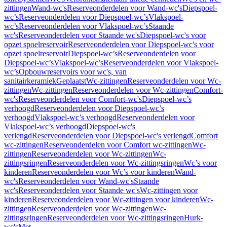
zittingen
Wand-wc's
Reserveonderdelen voor Wand-wc's
Diepspoel-
wc’s
Reserveonderdelen voor Diepspoel-wc’s
Vlakspoel-
wc’s
Reserveonderdelen voor Vlakspoel-wc’s
Staande
wc's
Reserveonderdelen voor Staande wc's
Diepspoel-wc's voor
opzet spoelreservoir
Reserveonderdelen voor Diepspoel-wc's voor
opzet spoelreservoir
Diepspoel-wc’s
Reserveonderdelen voor
Diepspoel-wc’s
Vlakspoel-wc’s
Reserveonderdelen voor Vlakspoel-
wc’s
Opbouwreservoirs voor wc's, van
sanitairkeramiek
Geplaatst
Wc-zittingen
Reserveonderdelen voor Wc-
zittingen
Wc-zittingen
Reserveonderdelen voor Wc-zittingen
Comfort-
wc's
Reserveonderdelen voor Comfort-wc's
Diepspoel-wc’s
verhoogd
Reserveonderdelen voor Diepspoel-wc’s
verhoogd
Vlakspoel-wc’s verhoogd
Reserveonderdelen voor
Vlakspoel-wc’s verhoogd
Diepspoel-wc's
verlengd
Reserveonderdelen voor Diepspoel-wc's verlengd
Comfort
wc-zittingen
Reserveonderdelen voor Comfort wc-zittingen
Wc-
zittingen
Reserveonderdelen voor Wc-zittingen
Wc-
zittingsringen
Reserveonderdelen voor Wc-zittingsringen
Wc’s voor
kinderen
Reserveonderdelen voor Wc’s voor kinderen
Wand-
wc's
Reserveonderdelen voor Wand-wc's
Staande
wc's
Reserveonderdelen voor Staande wc's
Wc-zittingen voor
kinderen
Reserveonderdelen voor Wc-zittingen voor kinderen
Wc-
zittingen
Reserveonderdelen voor Wc-zittingen
Wc-
zittingsringen
Reserveonderdelen voor Wc-zittingsringen
Hurk-
wc's
Met