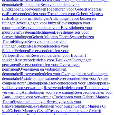
demontabel
Eindkappen
Reserveonderdelen voor
Eindkappen
Doorvoeringen
Toebehoren voor Geberit Mapress
rvs
Reserveonderdelen voor Toebehoren voor Geberit Mapress
rvs
Isolatie voor aansluitingen
Afdichtingen voor buizen en
fittingen
Bevestigingen voor buizen
Bevestigingen voor
muurplaten
Reserveonderdelen voor Bevestigingen voor
muurplaten
Systeemafdichtingen
Bevestiging-sets voor
flensverbindingen
Geberit Mapress Therm
Systeembuizen
Therm
Fittingen
Reserveonderdelen voor
Fittingen
Sokken
Reserveonderdelen voor
Sokken
Verlopen
Reserveonderdelen voor
Verlopen
Bochten
Reserveonderdelen voor Bochten
T-
stukken
Reserveonderdelen voor T-stukken
Overgangen
permanent
Reserveonderdelen voor Overgangen
permanent
Overgangen en verbindingen,
demontabel
Reserveonderdelen voor Overgangen en verbindingen,
demontabel
Axiale compensatoren
Reserveonderdelen voor Axiale
compensatoren
Eindkappen
Reserveonderdelen voor Eindkappen
T-
stukken voor verwarming
Reserveonderdelen voor T-stukken voor
verwarming
Aansluitingen voor verwarming
Reserveonderdelen voor
Aansluitingen voor verwarming
Toebehoren voor Geberit Mapress
Therm
Systeemafdichtingen
Bevestiging-sets voor
flensverbindingen
Bevestigingen voor buizen
Geberit Mapress C-
staal
Geberit Mapress C-staal
Reserveonderdelen voor Geberit