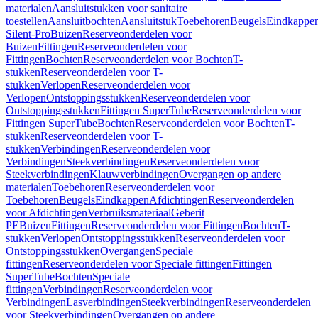
materialen
Aansluitstukken voor sanitaire
toestellen
Aansluitbochten
Aansluitstuk
Toebehoren
Beugels
Eindkappe
Silent-Pro
Buizen
Reserveonderdelen voor
Buizen
Fittingen
Reserveonderdelen voor
Fittingen
Bochten
Reserveonderdelen voor Bochten
T-
stukken
Reserveonderdelen voor T-
stukken
Verlopen
Reserveonderdelen voor
Verlopen
Ontstoppingsstukken
Reserveonderdelen voor
Ontstoppingsstukken
Fittingen SuperTube
Reserveonderdelen voor
Fittingen SuperTube
Bochten
Reserveonderdelen voor Bochten
T-
stukken
Reserveonderdelen voor T-
stukken
Verbindingen
Reserveonderdelen voor
Verbindingen
Steekverbindingen
Reserveonderdelen voor
Steekverbindingen
Klauwverbindingen
Overgangen op andere
materialen
Toebehoren
Reserveonderdelen voor
Toebehoren
Beugels
Eindkappen
Afdichtingen
Reserveonderdelen
voor Afdichtingen
Verbruiksmateriaal
Geberit
PE
Buizen
Fittingen
Reserveonderdelen voor Fittingen
Bochten
T-
stukken
Verlopen
Ontstoppingsstukken
Reserveonderdelen voor
Ontstoppingsstukken
Overgangen
Speciale
fittingen
Reserveonderdelen voor Speciale fittingen
Fittingen
SuperTube
Bochten
Speciale
fittingen
Verbindingen
Reserveonderdelen voor
Verbindingen
Lasverbindingen
Steekverbindingen
Reserveonderdelen
voor Steekverbindingen
Overgangen op andere