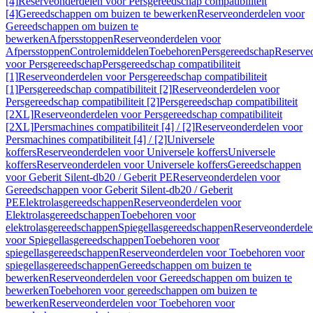
[4]
Reserveonderdelen voor Persgereedschap compatibiliteit
[4]
Gereedschappen om buizen te bewerken
Reserveonderdelen voor
Gereedschappen om buizen te
bewerken
Afpersstoppen
Reserveonderdelen voor
Afpersstoppen
Controlemiddelen
Toebehoren
Persgereedschap
Reserve
voor Persgereedschap
Persgereedschap compatibiliteit
[1]
Reserveonderdelen voor Persgereedschap compatibiliteit
[1]
Persgereedschap compatibiliteit [2]
Reserveonderdelen voor
Persgereedschap compatibiliteit [2]
Persgereedschap compatibiliteit
[2XL]
Reserveonderdelen voor Persgereedschap compatibiliteit
[2XL]
Persmachines compatibiliteit [4] / [2]
Reserveonderdelen voor
Persmachines compatibiliteit [4] / [2]
Universele
koffers
Reserveonderdelen voor Universele koffers
Universele
koffers
Reserveonderdelen voor Universele koffers
Gereedschappen
voor Geberit Silent-db20 / Geberit PE
Reserveonderdelen voor
Gereedschappen voor Geberit Silent-db20 / Geberit
PE
Elektrolasgereedschappen
Reserveonderdelen voor
Elektrolasgereedschappen
Toebehoren voor
elektrolasgereedschappen
Spiegellasgereedschappen
Reserveonderdele
voor Spiegellasgereedschappen
Toebehoren voor
spiegellasgereedschappen
Reserveonderdelen voor Toebehoren voor
spiegellasgereedschappen
Gereedschappen om buizen te
bewerken
Reserveonderdelen voor Gereedschappen om buizen te
bewerken
Toebehoren voor gereedschappen om buizen te
bewerken
Reserveonderdelen voor Toebehoren voor