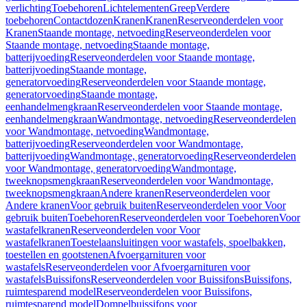
verlichting
Toebehoren
Lichtelementen
Greep
Verdere
toebehoren
Contactdozen
Kranen
Kranen
Reserveonderdelen voor
Kranen
Staande montage, netvoeding
Reserveonderdelen voor
Staande montage, netvoeding
Staande montage,
batterijvoeding
Reserveonderdelen voor Staande montage,
batterijvoeding
Staande montage,
generatorvoeding
Reserveonderdelen voor Staande montage,
generatorvoeding
Staande montage,
eenhandelmengkraan
Reserveonderdelen voor Staande montage,
eenhandelmengkraan
Wandmontage, netvoeding
Reserveonderdelen
voor Wandmontage, netvoeding
Wandmontage,
batterijvoeding
Reserveonderdelen voor Wandmontage,
batterijvoeding
Wandmontage, generatorvoeding
Reserveonderdelen
voor Wandmontage, generatorvoeding
Wandmontage,
tweeknopsmengkraan
Reserveonderdelen voor Wandmontage,
tweeknopsmengkraan
Andere kranen
Reserveonderdelen voor
Andere kranen
Voor gebruik buiten
Reserveonderdelen voor Voor
gebruik buiten
Toebehoren
Reserveonderdelen voor Toebehoren
Voor
wastafelkranen
Reserveonderdelen voor Voor
wastafelkranen
Toestelaansluitingen voor wastafels, spoelbakken,
toestellen en gootstenen
Afvoergarnituren voor
wastafels
Reserveonderdelen voor Afvoergarnituren voor
wastafels
Buissifons
Reserveonderdelen voor Buissifons
Buissifons,
ruimtesparend model
Reserveonderdelen voor Buissifons,
ruimtesparend model
Dompelbuissifons voor