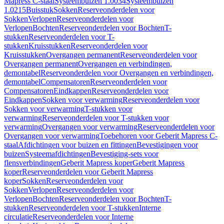
Mapress C-staal
Systeembuizen 1.0034
Systeembuizen
1.0215
Buisstuk
Sokken
Reserveonderdelen voor
Sokken
Verlopen
Reserveonderdelen voor
Verlopen
Bochten
Reserveonderdelen voor Bochten
T-
stukken
Reserveonderdelen voor T-
stukken
Kruisstukken
Reserveonderdelen voor
Kruisstukken
Overgangen permanent
Reserveonderdelen voor
Overgangen permanent
Overgangen en verbindingen,
demontabel
Reserveonderdelen voor Overgangen en verbindingen,
demontabel
Compensatoren
Reserveonderdelen voor
Compensatoren
Eindkappen
Reserveonderdelen voor
Eindkappen
Sokken voor verwarming
Reserveonderdelen voor
Sokken voor verwarming
T-stukken voor
verwarming
Reserveonderdelen voor T-stukken voor
verwarming
Overgangen voor verwarming
Reserveonderdelen voor
Overgangen voor verwarming
Toebehoren voor Geberit Mapress C-
staal
Afdichtingen voor buizen en fittingen
Bevestigingen voor
buizen
Systeemafdichtingen
Bevestiging-sets voor
flensverbindingen
Geberit Mapress koper
Geberit Mapress
koper
Reserveonderdelen voor Geberit Mapress
koper
Sokken
Reserveonderdelen voor
Sokken
Verlopen
Reserveonderdelen voor
Verlopen
Bochten
Reserveonderdelen voor Bochten
T-
stukken
Reserveonderdelen voor T-stukken
Interne
circulatie
Reserveonderdelen voor Interne