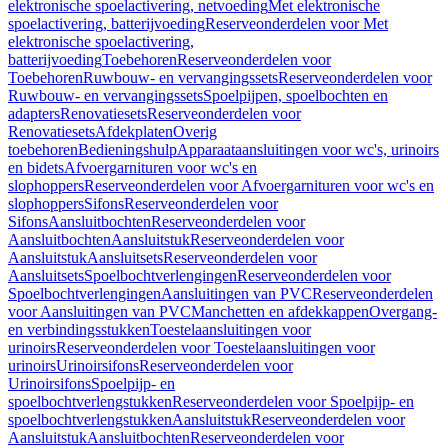
elektronische spoelactivering, netvoeding
Met elektronische
spoelactivering, batterijvoeding
Reserveonderdelen voor Met
elektronische spoelactivering,
batterijvoeding
Toebehoren
Reserveonderdelen voor
Toebehoren
Ruwbouw- en vervangingssets
Reserveonderdelen voor
Ruwbouw- en vervangingssets
Spoelpijpen, spoelbochten en
adapters
Renovatiesets
Reserveonderdelen voor
Renovatiesets
Afdekplaten
Overig
toebehoren
Bedieningshulp
Apparaataansluitingen voor wc's, urinoirs
en bidets
Afvoergarnituren voor wc's en
slophoppers
Reserveonderdelen voor Afvoergarnituren voor wc's en
slophoppers
Sifons
Reserveonderdelen voor
Sifons
Aansluitbochten
Reserveonderdelen voor
Aansluitbochten
Aansluitstuk
Reserveonderdelen voor
Aansluitstuk
Aansluitsets
Reserveonderdelen voor
Aansluitsets
Spoelbochtverlengingen
Reserveonderdelen voor
Spoelbochtverlengingen
Aansluitingen van PVC
Reserveonderdelen
voor Aansluitingen van PVC
Manchetten en afdekkappen
Overgang-
en verbindingsstukken
Toestelaansluitingen voor
urinoirs
Reserveonderdelen voor Toestelaansluitingen voor
urinoirs
Urinoirsifons
Reserveonderdelen voor
Urinoirsifons
Spoelpijp- en
spoelbochtverlengstukken
Reserveonderdelen voor Spoelpijp- en
spoelbochtverlengstukken
Aansluitstuk
Reserveonderdelen voor
Aansluitstuk
Aansluitbochten
Reserveonderdelen voor