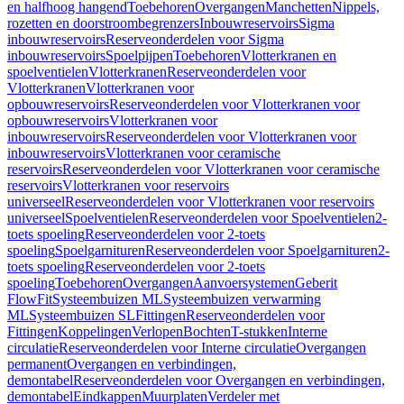
en halfhoog hangend
Toebehoren
Overgangen
Manchetten
Nippels,
rozetten en doorstroombegrenzers
Inbouwreservoirs
Sigma
inbouwreservoirs
Reserveonderdelen voor Sigma
inbouwreservoirs
Spoelpijpen
Toebehoren
Vlotterkranen en
spoelventielen
Vlotterkranen
Reserveonderdelen voor
Vlotterkranen
Vlotterkranen voor
opbouwreservoirs
Reserveonderdelen voor Vlotterkranen voor
opbouwreservoirs
Vlotterkranen voor
inbouwreservoirs
Reserveonderdelen voor Vlotterkranen voor
inbouwreservoirs
Vlotterkranen voor ceramische
reservoirs
Reserveonderdelen voor Vlotterkranen voor ceramische
reservoirs
Vlotterkranen voor reservoirs
universeel
Reserveonderdelen voor Vlotterkranen voor reservoirs
universeel
Spoelventielen
Reserveonderdelen voor Spoelventielen
2-
toets spoeling
Reserveonderdelen voor 2-toets
spoeling
Spoelgarnituren
Reserveonderdelen voor Spoelgarnituren
2-
toets spoeling
Reserveonderdelen voor 2-toets
spoeling
Toebehoren
Overgangen
Aanvoersystemen
Geberit
FlowFit
Systeembuizen ML
Systeembuizen verwarming
ML
Systeembuizen SL
Fittingen
Reserveonderdelen voor
Fittingen
Koppelingen
Verlopen
Bochten
T-stukken
Interne
circulatie
Reserveonderdelen voor Interne circulatie
Overgangen
permanent
Overgangen en verbindingen,
demontabel
Reserveonderdelen voor Overgangen en verbindingen,
demontabel
Eindkappen
Muurplaten
Verdeler met