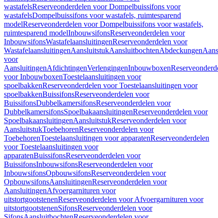
wastafels
Reserveonderdelen voor Dompelbuissifons voor
wastafels
Dompelbuissifons voor wastafels, ruimtesparend
model
Reserveonderdelen voor Dompelbuissifons voor wastafels,
ruimtesparend model
Inbouwsifons
Reserveonderdelen voor
Inbouwsifons
Wastafelaansluitingen
Reserveonderdelen voor
Wastafelaansluitingen
Aansluitstuk
Aansluitbochten
Abdeckungen
Aans
voor
Aansluitingen
Afdichtingen
Verlengingen
Inbouwboxen
Reserveonderd
voor Inbouwboxen
Toestelaansluitingen voor
spoelbakken
Reserveonderdelen voor Toestelaansluitingen voor
spoelbakken
Buissifons
Reserveonderdelen voor
Buissifons
Dubbelkamersifons
Reserveonderdelen voor
Dubbelkamersifons
Spoelbakaansluitingen
Reserveonderdelen voor
Spoelbakaansluitingen
Aansluitstuk
Reserveonderdelen voor
Aansluitstuk
Toebehoren
Reserveonderdelen voor
Toebehoren
Toestelaansluitingen voor apparaten
Reserveonderdelen
voor Toestelaansluitingen voor
apparaten
Buissifons
Reserveonderdelen voor
Buissifons
Inbouwsifons
Reserveonderdelen voor
Inbouwsifons
Opbouwsifons
Reserveonderdelen voor
Opbouwsifons
Aansluitingen
Reserveonderdelen voor
Aansluitingen
Afvoergarnituren voor
uitstortgootstenen
Reserveonderdelen voor Afvoergarnituren voor
uitstortgootstenen
Sifons
Reserveonderdelen voor
Sifons
Aansluitbochten
Reserveonderdelen voor