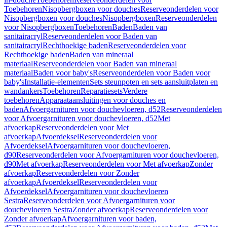
Toebehoren
Nisopbergboxen voor douches
Reserveonderdelen voor
Nisopbergboxen voor douches
Nisopbergboxen
Reserveonderdelen
voor Nisopbergboxen
Toebehoren
Baden
Baden van
sanitairacryl
Reserveonderdelen voor Baden van
sanitairacryl
Rechthoekige baden
Reserveonderdelen voor
Rechthoekige baden
Baden van mineraal
materiaal
Reserveonderdelen voor Baden van mineraal
materiaal
Baden voor baby's
Reserveonderdelen voor Baden voor
baby's
Installatie-elementen
Sets steunpoten en sets aansluitplaten en
wandankers
Toebehoren
Reparatiesets
Verdere
toebehoren
Apparaataansluitingen voor douches en
baden
Afvoergarnituren voor douchevloeren, d52
Reserveonderdelen
voor Afvoergarnituren voor douchevloeren, d52
Met
afvoerkap
Reserveonderdelen voor Met
afvoerkap
Afvoerdeksel
Reserveonderdelen voor
Afvoerdeksel
Afvoergarnituren voor douchevloeren,
d90
Reserveonderdelen voor Afvoergarnituren voor douchevloeren,
d90
Met afvoerkap
Reserveonderdelen voor Met afvoerkap
Zonder
afvoerkap
Reserveonderdelen voor Zonder
afvoerkap
Afvoerdeksel
Reserveonderdelen voor
Afvoerdeksel
Afvoergarnituren voor douchevloeren
Sestra
Reserveonderdelen voor Afvoergarnituren voor
douchevloeren Sestra
Zonder afvoerkap
Reserveonderdelen voor
Zonder afvoerkap
Afvoergarnituren voor baden,