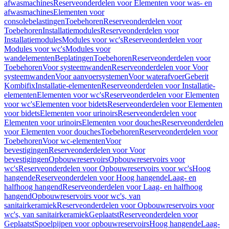
afwasmachines
Reserveonderdelen voor Elementen voor was- en
afwasmachines
Elementen voor
consolebelastingen
Toebehoren
Reserveonderdelen voor
Toebehoren
Installatiemodules
Reserveonderdelen voor
Installatiemodules
Modules voor wc's
Reserveonderdelen voor
Modules voor wc's
Modules voor
wandelementen
Beplatingen
Toebehoren
Reserveonderdelen voor
Toebehoren
Voor systeemwanden
Reserveonderdelen voor Voor
systeemwanden
Voor aanvoersystemen
Voor waterafvoer
Geberit
Kombifix
Installatie-elementen
Reserveonderdelen voor Installatie-
elementen
Elementen voor wc's
Reserveonderdelen voor Elementen
voor wc's
Elementen voor bidets
Reserveonderdelen voor Elementen
voor bidets
Elementen voor urinoirs
Reserveonderdelen voor
Elementen voor urinoirs
Elementen voor douches
Reserveonderdelen
voor Elementen voor douches
Toebehoren
Reserveonderdelen voor
Toebehoren
Voor wc-elementen
Voor
bevestigingen
Reserveonderdelen voor Voor
bevestigingen
Opbouwreservoirs
Opbouwreservoirs voor
wc's
Reserveonderdelen voor Opbouwreservoirs voor wc's
Hoog
hangende
Reserveonderdelen voor Hoog hangende
Laag- en
halfhoog hangend
Reserveonderdelen voor Laag- en halfhoog
hangend
Opbouwreservoirs voor wc's, van
sanitairkeramiek
Reserveonderdelen voor Opbouwreservoirs voor
wc's, van sanitairkeramiek
Geplaatst
Reserveonderdelen voor
Geplaatst
Spoelpijpen voor opbouwreservoirs
Hoog hangende
Laag-