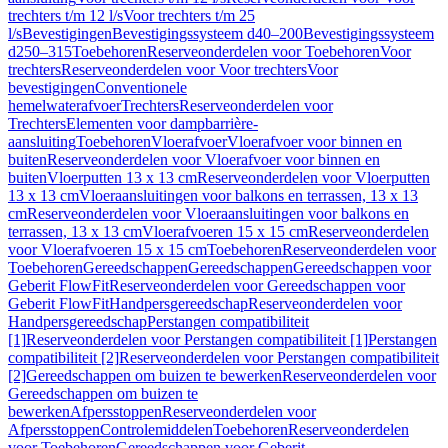
trechters t/m 12 l/s
Voor trechters t/m 25
l/s
Bevestigingen
Bevestigingssysteem d40–200
Bevestigingssysteem
d250–315
Toebehoren
Reserveonderdelen voor Toebehoren
Voor
trechters
Reserveonderdelen voor Voor trechters
Voor
bevestigingen
Conventionele
hemelwaterafvoer
Trechters
Reserveonderdelen voor
Trechters
Elementen voor dampbarrière-
aansluiting
Toebehoren
Vloerafvoer
Vloerafvoer voor binnen en
buiten
Reserveonderdelen voor Vloerafvoer voor binnen en
buiten
Vloerputten 13 x 13 cm
Reserveonderdelen voor Vloerputten
13 x 13 cm
Vloeraansluitingen voor balkons en terrassen, 13 x 13
cm
Reserveonderdelen voor Vloeraansluitingen voor balkons en
terrassen, 13 x 13 cm
Vloerafvoeren 15 x 15 cm
Reserveonderdelen
voor Vloerafvoeren 15 x 15 cm
Toebehoren
Reserveonderdelen voor
Toebehoren
Gereedschappen
Gereedschappen
Gereedschappen voor
Geberit FlowFit
Reserveonderdelen voor Gereedschappen voor
Geberit FlowFit
Handpersgereedschap
Reserveonderdelen voor
Handpersgereedschap
Perstangen compatibiliteit
[1]
Reserveonderdelen voor Perstangen compatibiliteit [1]
Perstangen
compatibiliteit [2]
Reserveonderdelen voor Perstangen compatibiliteit
[2]
Gereedschappen om buizen te bewerken
Reserveonderdelen voor
Gereedschappen om buizen te
bewerken
Afpersstoppen
Reserveonderdelen voor
Afpersstoppen
Controlemiddelen
Toebehoren
Reserveonderdelen
voor Toebehoren
Gereedschappen voor Geberit