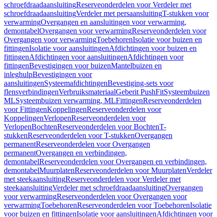
schroefdraadaansluiting
Reserveonderdelen voor Verdeler met
schroefdraadaansluiting
Verdeler met persaansluiting
T-stukken voor
verwarming
Overgangen en aansluitingen voor verwarming,
demontabel
Overgangen voor verwarming
Reserveonderdelen voor
Overgangen voor verwarming
Toebehoren
Isolatie voor buizen en
fittingen
Isolatie voor aansluitingen
Afdichtingen voor buizen en
fittingen
Afdichtingen voor aansluitingen
Afdichtingen voor
fittingen
Bevestigingen voor buizen
Mantelbuizen en
inleghulp
Bevestigingen voor
aansluitingen
Systeemafdichtingen
Bevestiging-sets voor
flensverbindingen
Verbruiksmateriaal
Geberit PushFit
Systeembuizen
ML
Systeembuizen verwarming, ML
Fittingen
Reserveonderdelen
voor Fittingen
Koppelingen
Reserveonderdelen voor
Koppelingen
Verlopen
Reserveonderdelen voor
Verlopen
Bochten
Reserveonderdelen voor Bochten
T-
stukken
Reserveonderdelen voor T-stukken
Overgangen
permanent
Reserveonderdelen voor Overgangen
permanent
Overgangen en verbindingen,
demontabel
Reserveonderdelen voor Overgangen en verbindingen,
demontabel
Muurplaten
Reserveonderdelen voor Muurplaten
Verdeler
met steekaansluiting
Reserveonderdelen voor Verdeler met
steekaansluiting
Verdeler met schroefdraadaansluiting
Overgangen
voor verwarming
Reserveonderdelen voor Overgangen voor
verwarming
Toebehoren
Reserveonderdelen voor Toebehoren
Isolatie
voor buizen en fittingen
Isolatie voor aansluitingen
Afdichtingen voor