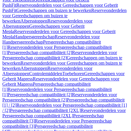
PushFit
Reserveonderdelen voor Gereedschappen voor Geberit
PushFit
Gereedschappen om buizen te bewerken
Reserveonderdelen
voor Gereedschappen om buizen te
bewerken
Afpersstoppen
Reserveonderdelen voor
Afpersstoppen
Gereedschappen voor Geberit
Mepla
Reserveonderdelen voor Gereedschappen voor Geberit
Mepla
Handpersgereedschap
Reserveonderdelen voor
Handpersgereedschap
Persgereedschap compatibiliteit
[1]
Reserveonderdelen voor Persgereedschap compatibiliteit
[1]
Persgereedschap compatibiliteit [2]
Reserveonderdelen voor
Persgereedschap compatibiliteit [2]
Gereedschappen om buizen te
bewerken
Reserveonderdelen voor Gereedschappen om buizen te
bewerken
Afpersstoppen
Reserveonderdelen voor
Afpersstoppen
Controlemiddelen
Toebehoren
Gereedschappen voor
Geberit Mapress
Reserveonderdelen voor Gereedschappen voor
Geberit Mapress
Persgereedschap compatibiliteit
[1]
Reserveonderdelen voor Persgereedschap compatibiliteit
[1]
Persgereedschap compatibiliteit [2]
Reserveonderdelen voor
Persgereedschap compatibiliteit [2]
Persgereedschap compatibiliteit
[1] / [2]
Reserveonderdelen voor Persgereedschap compatibiliteit [1]
/ [2]
Persgereedschap compatibiliteit [2XL]
Reserveonderdelen voor
Persgereedschap compatibiliteit [2XL]
Persgereedschap
compatibiliteit [3]
Reserveonderdelen voor Persgereedschap
compatibiliteit [3]
Persgereedschap compatibiliteit