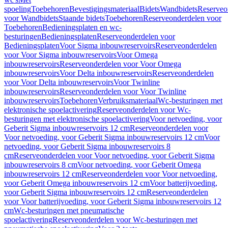
spoeling
Toebehoren
Bevestigingsmateriaal
Bidets
Wandbidets
Reserveo
voor Wandbidets
Staande bidets
Toebehoren
Reserveonderdelen voor
Toebehoren
Bedieningsplaten en wc-
besturingen
Bedieningsplaten
Reserveonderdelen voor
Bedieningsplaten
Voor Sigma inbouwreservoirs
Reserveonderdelen
voor Voor Sigma inbouwreservoirs
Voor Omega
inbouwreservoirs
Reserveonderdelen voor Voor Omega
inbouwreservoirs
Voor Delta inbouwreservoirs
Reserveonderdelen
voor Voor Delta inbouwreservoirs
Voor Twinline
inbouwreservoirs
Reserveonderdelen voor Voor Twinline
inbouwreservoirs
Toebehoren
Verbruiksmateriaal
Wc-besturingen met
elektronische spoelactivering
Reserveonderdelen voor Wc-
besturingen met elektronische spoelactivering
Voor netvoeding, voor
Geberit Sigma inbouwreservoirs 12 cm
Reserveonderdelen voor
Voor netvoeding, voor Geberit Sigma inbouwreservoirs 12 cm
Voor
netvoeding, voor Geberit Sigma inbouwreservoirs 8
cm
Reserveonderdelen voor Voor netvoeding, voor Geberit Sigma
inbouwreservoirs 8 cm
Voor netvoeding, voor Geberit Omega
inbouwreservoirs 12 cm
Reserveonderdelen voor Voor netvoeding,
voor Geberit Omega inbouwreservoirs 12 cm
Voor batterijvoeding,
voor Geberit Sigma inbouwreservoirs 12 cm
Reserveonderdelen
voor Voor batterijvoeding, voor Geberit Sigma inbouwreservoirs 12
cm
Wc-besturingen met pneumatische
spoelactivering
Reserveonderdelen voor Wc-besturingen met