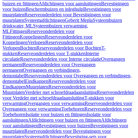
buizen en fittingen
Afdichtingen voor aansluitingen
Bevestigingen
voor buizen
Beschermbuizen en inleghulp
Bevestigingen voor
muurplaten
Reserveonderdelen voor Bevestigingen voor
muurplaten
Systeemafdichtingen
Geberit Mepla
Systeembuizen
drinkwater, ML
Systeembuizen verwarming,
ML
Fittingen
Reserveonderdelen voor
Fittingen
Koppelingen
Reserveonderdelen voor
Koppelingen
Verlopen
Reserveonderdelen voor
Verlopen
Bochten
Reserveonderdelen voor Bochten
T-
stukken
Reserveonderdelen voor T-stukken
Interne
circulatie
Reserveonderdelen voor Interne circulatie
Overgangen
permanent
Reserveonderdelen voor Overgangen
permanent
Overgangen en verbindingen,
demontabel
Reserveonderdelen voor Overgangen en verbindingen,
demontabel
Eindkappen
Reserveonderdelen voor
Eindkappen
Muurplaten
Reserveonderdelen voor
Muurplaten
Verdeler met schroefdraadaansluiting
Reserveonderdelen
voor Verdeler met schroefdraadaansluiting
T-stukken voor
verwarming
Overgangen voor verwarming
Reserveonderdelen voor
Overgangen voor verwarming
Toebehoren
Reserveonderdelen voor
Toebehoren
Isolatie voor buizen en fittingen
Isolatie voor
aansluitingen
Afdichtingen voor buizen en fittingen
Afdichtingen
voor aansluitingen
Bevestigingen voor buizen
Bevestigingen voor
muurplaten
Reserveonderdelen voor Bevestigingen voor
muurplaten
Systeemafdichtingen
Bevestiging-sets voor