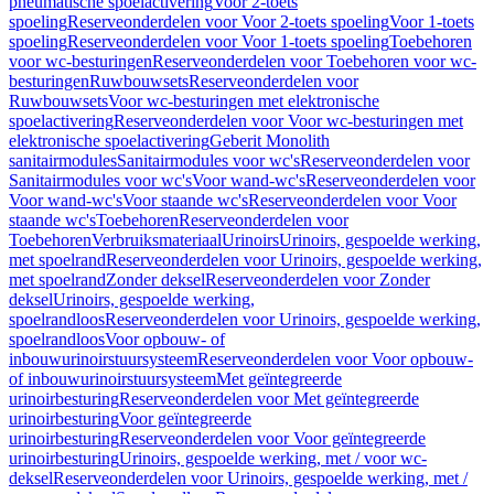
pneumatische spoelactivering
Voor 2-toets
spoeling
Reserveonderdelen voor Voor 2-toets spoeling
Voor 1-toets
spoeling
Reserveonderdelen voor Voor 1-toets spoeling
Toebehoren
voor wc-besturingen
Reserveonderdelen voor Toebehoren voor wc-
besturingen
Ruwbouwsets
Reserveonderdelen voor
Ruwbouwsets
Voor wc-besturingen met elektronische
spoelactivering
Reserveonderdelen voor Voor wc-besturingen met
elektronische spoelactivering
Geberit Monolith
sanitairmodules
Sanitairmodules voor wc's
Reserveonderdelen voor
Sanitairmodules voor wc's
Voor wand-wc's
Reserveonderdelen voor
Voor wand-wc's
Voor staande wc's
Reserveonderdelen voor Voor
staande wc's
Toebehoren
Reserveonderdelen voor
Toebehoren
Verbruiksmateriaal
Urinoirs
Urinoirs, gespoelde werking,
met spoelrand
Reserveonderdelen voor Urinoirs, gespoelde werking,
met spoelrand
Zonder deksel
Reserveonderdelen voor Zonder
deksel
Urinoirs, gespoelde werking,
spoelrandloos
Reserveonderdelen voor Urinoirs, gespoelde werking,
spoelrandloos
Voor opbouw- of
inbouwurinoirstuursysteem
Reserveonderdelen voor Voor opbouw-
of inbouwurinoirstuursysteem
Met geïntegreerde
urinoirbesturing
Reserveonderdelen voor Met geïntegreerde
urinoirbesturing
Voor geïntegreerde
urinoirbesturing
Reserveonderdelen voor Voor geïntegreerde
urinoirbesturing
Urinoirs, gespoelde werking, met / voor wc-
deksel
Reserveonderdelen voor Urinoirs, gespoelde werking, met /