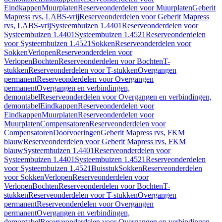
Eindkappen
Muurplaten
Reserveonderdelen voor Muurplaten
Geberit
Mapress rvs, LABS-vrij
Reserveonderdelen voor Geberit Mapress
rvs, LABS-vrij
Systeembuizen 1.4401
Reserveonderdelen voor
Systeembuizen 1.4401
Systeembuizen 1.4521
Reserveonderdelen
voor Systeembuizen 1.4521
Sokken
Reserveonderdelen voor
Sokken
Verlopen
Reserveonderdelen voor
Verlopen
Bochten
Reserveonderdelen voor Bochten
T-
stukken
Reserveonderdelen voor T-stukken
Overgangen
permanent
Reserveonderdelen voor Overgangen
permanent
Overgangen en verbindingen,
demontabel
Reserveonderdelen voor Overgangen en verbindingen,
demontabel
Eindkappen
Reserveonderdelen voor
Eindkappen
Muurplaten
Reserveonderdelen voor
Muurplaten
Compensatoren
Reserveonderdelen voor
Compensatoren
Doorvoeringen
Geberit Mapress rvs, FKM
blauw
Reserveonderdelen voor Geberit Mapress rvs, FKM
blauw
Systeembuizen 1.4401
Reserveonderdelen voor
Systeembuizen 1.4401
Systeembuizen 1.4521
Reserveonderdelen
voor Systeembuizen 1.4521
Buisstuk
Sokken
Reserveonderdelen
voor Sokken
Verlopen
Reserveonderdelen voor
Verlopen
Bochten
Reserveonderdelen voor Bochten
T-
stukken
Reserveonderdelen voor T-stukken
Overgangen
permanent
Reserveonderdelen voor Overgangen
permanent
Overgangen en verbindingen,
demontabel
Reserveonderdelen voor Overgangen en verbindingen,