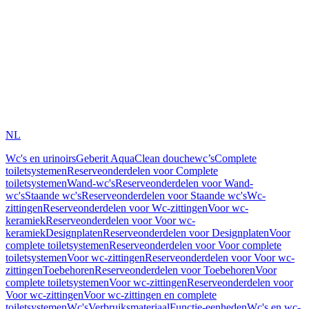
NL
Wc's en urinoirs
Geberit AquaClean douchewc’s
Complete
toiletsystemen
Reserveonderdelen voor Complete
toiletsystemen
Wand-wc's
Reserveonderdelen voor Wand-
wc's
Staande wc's
Reserveonderdelen voor Staande wc's
Wc-
zittingen
Reserveonderdelen voor Wc-zittingen
Voor wc-
keramiek
Reserveonderdelen voor Voor wc-
keramiek
Designplaten
Reserveonderdelen voor Designplaten
Voor
complete toiletsystemen
Reserveonderdelen voor Voor complete
toiletsystemen
Voor wc-zittingen
Reserveonderdelen voor Voor wc-
zittingen
Toebehoren
Reserveonderdelen voor Toebehoren
Voor
complete toiletsystemen
Voor wc-zittingen
Reserveonderdelen voor
Voor wc-zittingen
Voor wc-zittingen en complete
toiletsystemen
Wc's
Verbruiksmateriaal
Functie-eenheden
Wc's en wc-