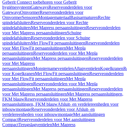
Geberit Connect toebehoren voor Geberit
hygiënesysteem
Gateways
Reserveonderdelen voor
Gateways
Omvormer
Reserveonderdelen voor
Omvormer
Sensoren
Montagemateriaal
Basisarmaturen
Rechte
spindelafsluiters
Reserveonderdelen voor Rechte
spindelafsluiters
Met Mapress persaansluitingen
Reserveonderdelen
voor Met Mapress persaansluitingen
Schuine
spindelafsluiters
Reserveonderdelen voor Schuine
spindelafsluiters
Met FlowFit persaansluitingen
Reserveonderdelen
voor Met FlowFit persaansluitingen
Met Mepla
persaansluitingen
Reserveonderdelen voor Met Mepla
persaansluitingen
Met Mapress persaansluitingen
Reserveonderdelen
voor Met Mapress
persaansluitingen
Monsternameventielen
Aftapventielen
Kogelkranen
R
voor Kogelkranen
Met FlowFit persaansluitingen
Reserveonderdelen
voor Met FlowFit persaansluitingen
Met Mepla
persaansluitingen
Reserveonderdelen voor Met Mepla
persaansluitingen
Met Mapress persaansluitingen
Reserveonderdelen
voor Met Mapress persaansluitingen
Met Mapress persaansluitingen,
FKM blauw
Reserveonderdelen voor Met Mapress
persaansluitingen, FKM blauw
Afsluit- en verdelereenheden voor
inbouwmontage
Reserveonderdelen voor Afsluit- en
verdelereenheden voor inbouwmontage
Met aansluitingen
Compact
Reserveonderdelen voor Met aansluitingen
Compact
Terugslagventielen
Met Mapress