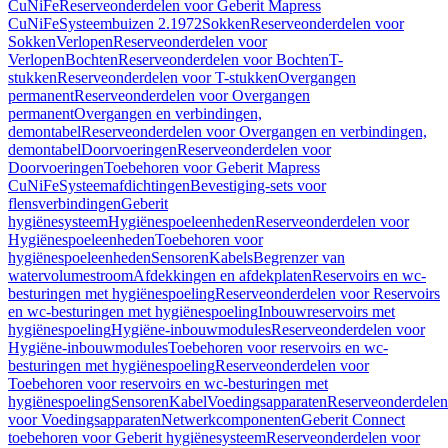
CuNiFe
Reserveonderdelen voor Geberit Mapress
CuNiFe
Systeembuizen 2.1972
Sokken
Reserveonderdelen voor
Sokken
Verlopen
Reserveonderdelen voor
Verlopen
Bochten
Reserveonderdelen voor Bochten
T-
stukken
Reserveonderdelen voor T-stukken
Overgangen
permanent
Reserveonderdelen voor Overgangen
permanent
Overgangen en verbindingen,
demontabel
Reserveonderdelen voor Overgangen en verbindingen,
demontabel
Doorvoeringen
Reserveonderdelen voor
Doorvoeringen
Toebehoren voor Geberit Mapress
CuNiFe
Systeemafdichtingen
Bevestiging-sets voor
flensverbindingen
Geberit
hygiënesysteem
Hygiënespoeleenheden
Reserveonderdelen voor
Hygiënespoeleenheden
Toebehoren voor
hygiënespoeleenheden
Sensoren
Kabels
Begrenzer van
watervolumestroom
Afdekkingen en afdekplaten
Reservoirs en wc-
besturingen met hygiënespoeling
Reserveonderdelen voor Reservoirs
en wc-besturingen met hygiënespoeling
Inbouwreservoirs met
hygiënespoeling
Hygiëne-inbouwmodules
Reserveonderdelen voor
Hygiëne-inbouwmodules
Toebehoren voor reservoirs en wc-
besturingen met hygiënespoeling
Reserveonderdelen voor
Toebehoren voor reservoirs en wc-besturingen met
hygiënespoeling
Sensoren
Kabel
Voedingsapparaten
Reserveonderdelen
voor Voedingsapparaten
Netwerkcomponenten
Geberit Connect
toebehoren voor Geberit hygiënesysteem
Reserveonderdelen voor