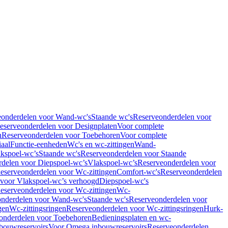
eonderdelen voor Wand-wc's
Staande wc's
Reserveonderdelen voor
eserveonderdelen voor Designplaten
Voor complete
n
Reserveonderdelen voor Toebehoren
Voor complete
iaal
Functie-eenheden
Wc's en wc-zittingen
Wand-
kspoel-wc’s
Staande wc's
Reserveonderdelen voor Staande
delen voor Diepspoel-wc’s
Vlakspoel-wc’s
Reserveonderdelen voor
eserveonderdelen voor Wc-zittingen
Comfort-wc's
Reserveonderdelen
 voor Vlakspoel-wc’s verhoogd
Diepspoel-wc's
eserveonderdelen voor Wc-zittingen
Wc-
nderdelen voor Wand-wc's
Staande wc's
Reserveonderdelen voor
gen
Wc-zittingsringen
Reserveonderdelen voor Wc-zittingsringen
Hurk-
onderdelen voor Toebehoren
Bedieningsplaten en wc-
bouwreservoirs
Voor Omega inbouwreservoirs
Reserveonderdelen