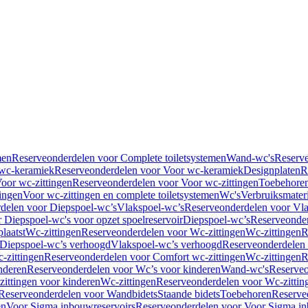
men
Reserveonderdelen voor Complete toiletsystemen
Wand-wc's
Reserv
wc-keramiek
Reserveonderdelen voor Voor wc-keramiek
Designplaten
R
oor wc-zittingen
Reserveonderdelen voor Voor wc-zittingen
Toebehore
ingen
Voor wc-zittingen en complete toiletsystemen
Wc's
Verbruiksmater
delen voor Diepspoel-wc’s
Vlakspoel-wc’s
Reserveonderdelen voor Vla
 Diepspoel-wc's voor opzet spoelreservoir
Diepspoel-wc’s
Reserveonder
laatst
Wc-zittingen
Reserveonderdelen voor Wc-zittingen
Wc-zittingen
R
 Diepspoel-wc’s verhoogd
Vlakspoel-wc’s verhoogd
Reserveonderdelen
-zittingen
Reserveonderdelen voor Comfort wc-zittingen
Wc-zittingen
R
nderen
Reserveonderdelen voor Wc’s voor kinderen
Wand-wc's
Reserveo
ittingen voor kinderen
Wc-zittingen
Reserveonderdelen voor Wc-zittin
Reserveonderdelen voor Wandbidets
Staande bidets
Toebehoren
Reserve
en
Voor Sigma inbouwreservoirs
Reserveonderdelen voor Voor Sigma in