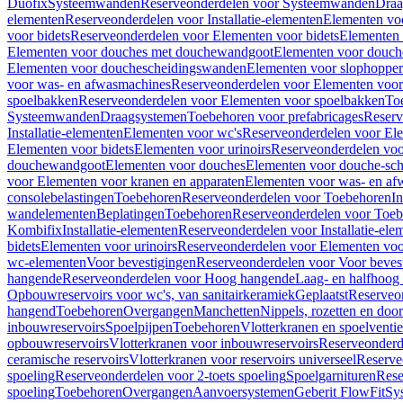
Duofix
Systeemwanden
Reserveonderdelen voor Systeemwanden
Draa
elementen
Reserveonderdelen voor Installatie-elementen
Elementen vo
voor bidets
Reserveonderdelen voor Elementen voor bidets
Elementen 
Elementen voor douches met douchewandgoot
Elementen voor douch
Elementen voor douchescheidingswanden
Elementen voor slophopper
voor was- en afwasmachines
Reserveonderdelen voor Elementen voor
spoelbakken
Reserveonderdelen voor Elementen voor spoelbakken
To
Systeemwanden
Draagsystemen
Toebehoren voor prefabricages
Reserv
Installatie-elementen
Elementen voor wc's
Reserveonderdelen voor El
Elementen voor bidets
Elementen voor urinoirs
Reserveonderdelen voo
douchewandgoot
Elementen voor douches
Elementen voor douche-sc
voor Elementen voor kranen en apparaten
Elementen voor was- en af
consolebelastingen
Toebehoren
Reserveonderdelen voor Toebehoren
In
wandelementen
Beplatingen
Toebehoren
Reserveonderdelen voor Toe
Kombifix
Installatie-elementen
Reserveonderdelen voor Installatie-ele
bidets
Elementen voor urinoirs
Reserveonderdelen voor Elementen voor
wc-elementen
Voor bevestigingen
Reserveonderdelen voor Voor beves
hangende
Reserveonderdelen voor Hoog hangende
Laag- en halfhoog
Opbouwreservoirs voor wc's, van sanitairkeramiek
Geplaatst
Reserveo
hangend
Toebehoren
Overgangen
Manchetten
Nippels, rozetten en doo
inbouwreservoirs
Spoelpijpen
Toebehoren
Vlotterkranen en spoelventie
opbouwreservoirs
Vlotterkranen voor inbouwreservoirs
Reserveonderd
ceramische reservoirs
Vlotterkranen voor reservoirs universeel
Reserve
spoeling
Reserveonderdelen voor 2-toets spoeling
Spoelgarnituren
Rese
spoeling
Toebehoren
Overgangen
Aanvoersystemen
Geberit FlowFit
Sy