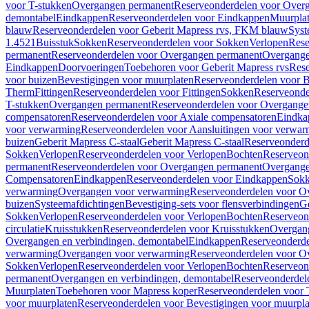
voor T-stukken
Overgangen permanent
Reserveonderdelen voor Over
demontabel
Eindkappen
Reserveonderdelen voor Eindkappen
Muurpla
blauw
Reserveonderdelen voor Geberit Mapress rvs, FKM blauw
Syst
1.4521
Buisstuk
Sokken
Reserveonderdelen voor Sokken
Verlopen
Rese
permanent
Reserveonderdelen voor Overgangen permanent
Overgange
Eindkappen
Doorvoeringen
Toebehoren voor Geberit Mapress rvs
Rese
voor buizen
Bevestigingen voor muurplaten
Reserveonderdelen voor B
Therm
Fittingen
Reserveonderdelen voor Fittingen
Sokken
Reserveonde
T-stukken
Overgangen permanent
Reserveonderdelen voor Overgange
compensatoren
Reserveonderdelen voor Axiale compensatoren
Eindka
voor verwarming
Reserveonderdelen voor Aansluitingen voor verwar
buizen
Geberit Mapress C-staal
Geberit Mapress C-staal
Reserveonderd
Sokken
Verlopen
Reserveonderdelen voor Verlopen
Bochten
Reserveon
permanent
Reserveonderdelen voor Overgangen permanent
Overgange
Compensatoren
Eindkappen
Reserveonderdelen voor Eindkappen
Sokk
verwarming
Overgangen voor verwarming
Reserveonderdelen voor O
buizen
Systeemafdichtingen
Bevestiging-sets voor flensverbindingen
Ge
Sokken
Verlopen
Reserveonderdelen voor Verlopen
Bochten
Reserveon
circulatie
Kruisstukken
Reserveonderdelen voor Kruisstukken
Overgan
Overgangen en verbindingen, demontabel
Eindkappen
Reserveonderd
verwarming
Overgangen voor verwarming
Reserveonderdelen voor O
Sokken
Verlopen
Reserveonderdelen voor Verlopen
Bochten
Reserveon
permanent
Overgangen en verbindingen, demontabel
Reserveonderdel
Muurplaten
Toebehoren voor Mapress koper
Reserveonderdelen voor 
voor muurplaten
Reserveonderdelen voor Bevestigingen voor muurpla