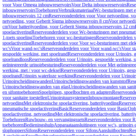
voor Voor Omega inbouwreservoirs
Voor Delta inbouwreservoirs
Rese
inbouwreservoirs
Toebehoren
Verbruiksmateriaal
Wc-besturingen met el
inbouwreservoirs 12 cm
Reserveonderdelen voor Voor netvoeding, vo
netvoeding, voor Geberit Sigma inbouwreservoirs 8 cm
Voor netvoedi
cm
Voor batterijvoeding, voor Geberit Sigma inbouwreservoirs 12 cm
spoelactivering
Reserveonderdelen voor Wc-besturingen met pneumati
1-toets spoeling
Toebehoren voor wc-besturingen
Reserveonderdelen v
spoelactivering
Reserveonderdelen voor Voor wc-besturingen met elekt
wc's
Voor wand-wc's
Reserveonderdelen voor Voor wand-wc's
Voor st
gespoelde werking, met spoelrand
Reserveonderdelen voor Urinoirs, 
spoelrandloos
Reserveonderdelen voor Urinoirs, gespoelde werking, s
geïntegreerde urinoirbesturing
Reserveonderdelen voor Met geïntegreer
werking, met / voor wc-deksel
Reserveonderdelen voor Urinoirs, gesp
spoelrand
Urinoirs waterloze werking
Reserveonderdelen voor Urinoir
Urinoirscheidingswanden
Urinoirscheidingswanden van kunststof
Rese
Urinoirscheidingswanden van glas
Urinoirscheidingswanden van sanit
en sifontoebehoren
Spoelpijpen, spoelbochten en adapters
Reserveonde
voor sanitaire toestellen
Urinoirstuursystemen
Inbouwmontage
Reserve
netvoeding
Met elektronische spoelactivering, batterijvoeding
Reserveo
pneumatische spoelactivering
Basic
Reserveonderdelen voor Basic
Op
spoelactivering, netvoeding
Met elektronische spoelactivering, batteri
Toebehoren
Ruwbouw- en vervangingssets
Reserveonderdelen voor R
toebehoren
Bedieningshulp
Apparaataansluitingen voor wc's, urinoirs 
slophoppers
Sifons
Reserveonderdelen voor Sifons
Aansluitbochten
Res
Aansluitsets
Spoelbochtverlengingen
Reserveonderdelen voor Spoelbo