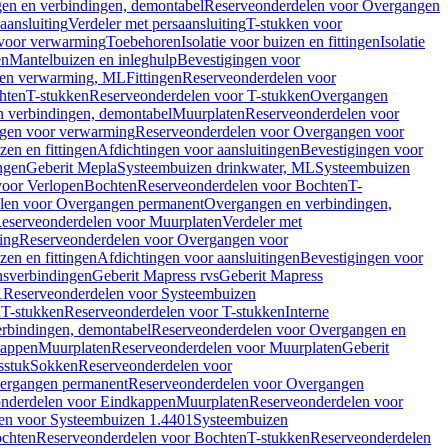
en en verbindingen, demontabel
Reserveonderdelen voor Overgangen
aansluiting
Verdeler met persaansluiting
T-stukken voor
voor verwarming
Toebehoren
Isolatie voor buizen en fittingen
Isolatie
en
Mantelbuizen en inleghulp
Bevestigingen voor
zen verwarming, ML
Fittingen
Reserveonderdelen voor
hten
T-stukken
Reserveonderdelen voor T-stukken
Overgangen
 verbindingen, demontabel
Muurplaten
Reserveonderdelen voor
gen voor verwarming
Reserveonderdelen voor Overgangen voor
zen en fittingen
Afdichtingen voor aansluitingen
Bevestigingen voor
ngen
Geberit Mepla
Systeembuizen drinkwater, ML
Systeembuizen
voor Verlopen
Bochten
Reserveonderdelen voor Bochten
T-
len voor Overgangen permanent
Overgangen en verbindingen,
eserveonderdelen voor Muurplaten
Verdeler met
ing
Reserveonderdelen voor Overgangen voor
zen en fittingen
Afdichtingen voor aansluitingen
Bevestigingen voor
ensverbindingen
Geberit Mapress rvs
Geberit Mapress
1
Reserveonderdelen voor Systeembuizen
n
T-stukken
Reserveonderdelen voor T-stukken
Interne
rbindingen, demontabel
Reserveonderdelen voor Overgangen en
kappen
Muurplaten
Reserveonderdelen voor Muurplaten
Geberit
sstuk
Sokken
Reserveonderdelen voor
ergangen permanent
Reserveonderdelen voor Overgangen
nderdelen voor Eindkappen
Muurplaten
Reserveonderdelen voor
en voor Systeembuizen 1.4401
Systeembuizen
chten
Reserveonderdelen voor Bochten
T-stukken
Reserveonderdelen