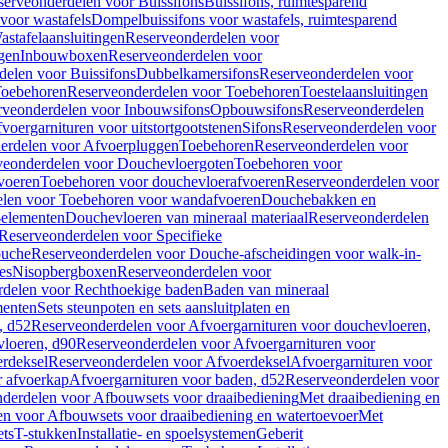
serveonderdelen voor Buissifons
Buissifons, ruimtesparend
voor wastafels
Dompelbuissifons voor wastafels, ruimtesparend
astafelaansluitingen
Reserveonderdelen voor
gen
Inbouwboxen
Reserveonderdelen voor
delen voor Buissifons
Dubbelkamersifons
Reserveonderdelen voor
oebehoren
Reserveonderdelen voor Toebehoren
Toestelaansluitingen
rveonderdelen voor Inbouwsifons
Opbouwsifons
Reserveonderdelen
oergarnituren voor uitstortgootstenen
Sifons
Reserveonderdelen voor
erdelen voor Afvoerpluggen
Toebehoren
Reserveonderdelen voor
veonderdelen voor Douchevloergoten
Toebehoren voor
voeren
Toebehoren voor douchevloerafvoeren
Reserveonderdelen voor
len voor Toebehoren voor wandafvoeren
Douchebakken en
-elementen
Douchevloeren van mineraal materiaal
Reserveonderdelen
Reserveonderdelen voor Specifieke
ouche
Reserveonderdelen voor Douche-afscheidingen voor walk-in-
es
Nisopbergboxen
Reserveonderdelen voor
delen voor Rechthoekige baden
Baden van mineraal
ementen
Sets steunpoten en sets aansluitplaten en
, d52
Reserveonderdelen voor Afvoergarnituren voor douchevloeren,
vloeren, d90
Reserveonderdelen voor Afvoergarnituren voor
rdeksel
Reserveonderdelen voor Afvoerdeksel
Afvoergarnituren voor
 afvoerkap
Afvoergarnituren voor baden, d52
Reserveonderdelen voor
derdelen voor Afbouwsets voor draaibediening
Met draaibediening en
n voor Afbouwsets voor draaibediening en watertoevoer
Met
ets
T-stukken
Installatie- en spoelsystemen
Geberit