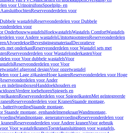
len voor Urinoirsifons
Spoelpijp- en
k
Aansluitbochten
Reserveonderdelen voor
Dubbele wastafels
Reserveonderdelen voor Dubbele
eonderdelen voor
or Onderbouwwastafels
Hoekwastafels
Wastafels Comfort
Wastafels
erdelen voor Andere wastafels
Uitstortgootsteen
Reserveonderdelen
ren
Afvoerdeksel
Bevestigingsmateriaal
Decoratieve
sets met onderkast
Reserveonderdelen voor Wastafel sets met
sten
Reserveonderdelen voor Wastafelonderkasten
Voor
delen voor Voor dubbele wastafels
Voor
stafels
Reserveonderdelen voor Voor
twastafel afgerond design
Voor opzetwastafel
elen voor Lage zijkasten
Hoge kasten
Reserveonderdelen voor Hoge
Reserveonderdelen voor Ander
n en indelingsboxen
Handdoekhouders en
actdozen
Verdere toebehoren
Spiegels en
egelkasten
Reserveonderdelen voor Spiegelkasten
Met geïntegreerde
ranen
Reserveonderdelen voor Kranen
Staande montage,
 batterijvoeding
Staande montage,
or Staande montage, eenhandelmengkraan
Wandmontage,
jvoeding
Wandmontage, generatorvoeding
Reserveonderdelen voor
 kranen
Reserveonderdelen voor Andere kranen
Voor gebruik
voor Voor wastafelkranen
Toestelaansluitingen voor wastafels,