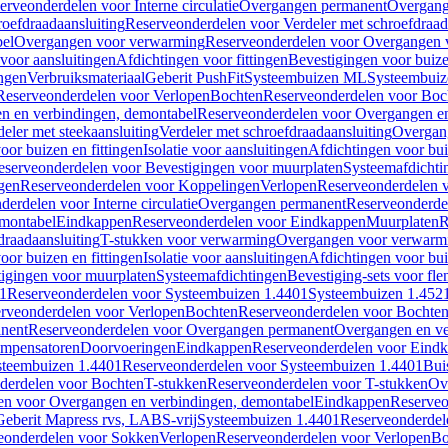
erveonderdelen voor Interne circulatie
Overgangen permanent
Overgang
roefdraadaansluiting
Reserveonderdelen voor Verdeler met schroefdraad
bel
Overgangen voor verwarming
Reserveonderdelen voor Overgangen 
voor aansluitingen
Afdichtingen voor fittingen
Bevestigingen voor buiz
ingen
Verbruiksmateriaal
Geberit PushFit
Systeembuizen ML
Systeembui
Reserveonderdelen voor Verlopen
Bochten
Reserveonderdelen voor Boc
n en verbindingen, demontabel
Reserveonderdelen voor Overgangen en
eler met steekaansluiting
Verdeler met schroefdraadaansluiting
Overgan
voor buizen en fittingen
Isolatie voor aansluitingen
Afdichtingen voor bui
eserveonderdelen voor Bevestigingen voor muurplaten
Systeemafdichti
gen
Reserveonderdelen voor Koppelingen
Verlopen
Reserveonderdelen 
erdelen voor Interne circulatie
Overgangen permanent
Reserveonderde
emontabel
Eindkappen
Reserveonderdelen voor Eindkappen
Muurplaten
R
draadaansluiting
T-stukken voor verwarming
Overgangen voor verwarm
voor buizen en fittingen
Isolatie voor aansluitingen
Afdichtingen voor bui
igingen voor muurplaten
Systeemafdichtingen
Bevestiging-sets voor fl
1
Reserveonderdelen voor Systeembuizen 1.4401
Systeembuizen 1.452
rveonderdelen voor Verlopen
Bochten
Reserveonderdelen voor Bochte
nent
Reserveonderdelen voor Overgangen permanent
Overgangen en ve
ompensatoren
Doorvoeringen
Eindkappen
Reserveonderdelen voor Eind
steembuizen 1.4401
Reserveonderdelen voor Systeembuizen 1.4401
Bui
derdelen voor Bochten
T-stukken
Reserveonderdelen voor T-stukken
Ov
en voor Overgangen en verbindingen, demontabel
Eindkappen
Reserveo
eberit Mapress rvs, LABS-vrij
Systeembuizen 1.4401
Reserveonderdel
eonderdelen voor Sokken
Verlopen
Reserveonderdelen voor Verlopen
Bo