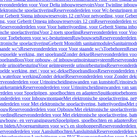
rveonderdelen voor Voor Delta inbouwreservoirs
Voor Twinline inbouw
ektronische spoelactivering
Reserveonderdelen voor Wc-besturingen met
or Geberit Sigma inbouwreservoirs 12 cm
Voor netvoeding, voor Geber
ng, voor Geberit Omega inbouwreservoirs 12 cm
Reserveonderdelen vo
Reserveonderdelen voor Voor batterijvoeding, voor Geberit Sigma inb
sche spoelactivering
Voor 2-toets spoeling
Reserveonderdelen voor Voor
oor Toebehoren voor wc-besturingen
Ruwbouwsets
Reserveonderdele
ronische spoelactivering
Geberit Monolith sanitairmodules
Sanitairmod
aande wc's
Reserveonderdelen voor Voor staande wc's
Toebehoren
Rese
gespoelde werking, met spoelrand
Zonder deksel
Reserveonderdelen voo
poelrandloos
Voor opbouw- of inbouwurinoirstuursysteem
Reserveonder
de urinoirbesturing
Voor geïntegreerde urinoirbesturing
Reserveonderdel
oelde werking, met / voor wc-deksel
Spoelrandloos
Reserveonderdelen 
s waterloze werking
Zonder deksel
Reserveonderdelen voor Zonder dek
rveonderdelen voor Urinoirscheidingswanden van kunststof
Urinoirsc
airkeramiek
Reserveonderdelen voor Urinoirscheidingswanden van sani
rdelen voor Spoelpijpen, spoelbochten en adapters
Spuitkoptoebehoren
onderdelen voor Inbouwmontage
Met elektronische spoelactivering, ne
nderdelen voor Met elektronische spoelactivering, batterijvoeding
Met p
bouw
Reserveonderdelen voor Opbouw
Met elektronische spoelactiveri
jvoeding
Reserveonderdelen voor Met elektronische spoelactivering, batt
uwbouw- en vervangingssets
Spoelpijpen, spoelbochten en adapters
Ren
en bidets
Afvoergarnituren voor wc's en slophoppers
Reserveonderdelen 
erveonderdelen voor Aansluitbochten
Aansluitstuk
Reserveonderdelen v
chtverlengingen
Aansluitingen van PVC
Reserveonderdelen voor Aansl