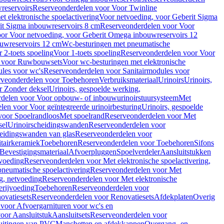
reservoirs
Reserveonderdelen voor Voor Twinline
 elektronische spoelactivering
Voor netvoeding, voor Geberit Sigma
it Sigma inbouwreservoirs 8 cm
Reserveonderdelen voor Voor
or Voor netvoeding, voor Geberit Omega inbouwreservoirs 12
ouwreservoirs 12 cm
Wc-besturingen met pneumatische
 2-toets spoeling
Voor 1-toets spoeling
Reserveonderdelen voor Voor
n voor Ruwbouwsets
Voor wc-besturingen met elektronische
ules voor wc's
Reserveonderdelen voor Sanitairmodules voor
rveonderdelen voor Toebehoren
Verbruiksmateriaal
Urinoirs
Urinoirs,
r Zonder deksel
Urinoirs, gespoelde werking,
delen voor Voor opbouw- of inbouwurinoirstuursysteem
Met
en voor Voor geïntegreerde urinoirbesturing
Urinoirs, gespoelde
voor Spoelrandloos
Met spoelrand
Reserveonderdelen voor Met
sel
Urinoirscheidingswanden
Reserveonderdelen voor
heidingswanden van glas
Reserveonderdelen voor
tairkeramiek
Toebehoren
Reserveonderdelen voor Toebehoren
Sifons
Bevestigingsmateriaal
Afvoerpluggen
Spoelverdeler
Aansluitstukken
tvoeding
Reserveonderdelen voor Met elektronische spoelactivering,
neumatische spoelactivering
Reserveonderdelen voor Met
ng, netvoeding
Reserveonderdelen voor Met elektronische
erijvoeding
Toebehoren
Reserveonderdelen voor
ovatiesets
Reserveonderdelen voor Renovatiesets
Afdekplaten
Overig
voor Afvoergarnituren voor wc's en
oor Aansluitstuk
Aansluitsets
Reserveonderdelen voor
uitingen van PVC
Manchetten en afdekkappen
Overgang- en