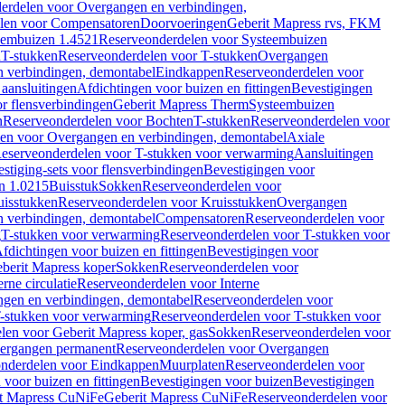
erdelen voor Overgangen en verbindingen,
len voor Compensatoren
Doorvoeringen
Geberit Mapress rvs, FKM
eembuizen 1.4521
Reserveonderdelen voor Systeembuizen
n
T-stukken
Reserveonderdelen voor T-stukken
Overgangen
 verbindingen, demontabel
Eindkappen
Reserveonderdelen voor
 aansluitingen
Afdichtingen voor buizen en fittingen
Bevestigingen
or flensverbindingen
Geberit Mapress Therm
Systeembuizen
n
Reserveonderdelen voor Bochten
T-stukken
Reserveonderdelen voor
en voor Overgangen en verbindingen, demontabel
Axiale
eserveonderdelen voor T-stukken voor verwarming
Aansluitingen
stiging-sets voor flensverbindingen
Bevestigingen voor
n 1.0215
Buisstuk
Sokken
Reserveonderdelen voor
uisstukken
Reserveonderdelen voor Kruisstukken
Overgangen
 verbindingen, demontabel
Compensatoren
Reserveonderdelen voor
g
T-stukken voor verwarming
Reserveonderdelen voor T-stukken voor
fdichtingen voor buizen en fittingen
Bevestigingen voor
berit Mapress koper
Sokken
Reserveonderdelen voor
erne circulatie
Reserveonderdelen voor Interne
gen en verbindingen, demontabel
Reserveonderdelen voor
-stukken voor verwarming
Reserveonderdelen voor T-stukken voor
len voor Geberit Mapress koper, gas
Sokken
Reserveonderdelen voor
ergangen permanent
Reserveonderdelen voor Overgangen
nderdelen voor Eindkappen
Muurplaten
Reserveonderdelen voor
 voor buizen en fittingen
Bevestigingen voor buizen
Bevestigingen
t Mapress CuNiFe
Geberit Mapress CuNiFe
Reserveonderdelen voor