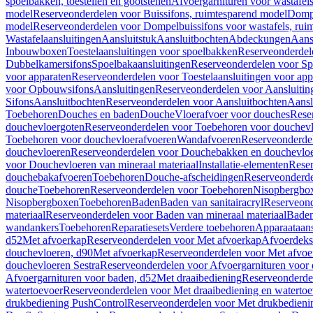
spoelbakken, toestellen en gootstenen
Afvoergarnituren voor wastafel
model
Reserveonderdelen voor Buissifons, ruimtesparend model
Dompe
model
Reserveonderdelen voor Dompelbuissifons voor wastafels, rui
Wastafelaansluitingen
Aansluitstuk
Aansluitbochten
Abdeckungen
Aans
Inbouwboxen
Toestelaansluitingen voor spoelbakken
Reserveonderdele
Dubbelkamersifons
Spoelbakaansluitingen
Reserveonderdelen voor Sp
voor apparaten
Reserveonderdelen voor Toestelaansluitingen voor app
voor Opbouwsifons
Aansluitingen
Reserveonderdelen voor Aansluitin
Sifons
Aansluitbochten
Reserveonderdelen voor Aansluitbochten
Aansl
Toebehoren
Douches en baden
Douche
Vloerafvoer voor douches
Rese
douchevloergoten
Reserveonderdelen voor Toebehoren voor douchev
Toebehoren voor douchevloerafvoeren
Wandafvoeren
Reserveonderde
douchevloeren
Reserveonderdelen voor Douchebakken en douchevlo
voor Douchevloeren van mineraal materiaal
Installatie-elementen
Reser
douchebakafvoeren
Toebehoren
Douche-afscheidingen
Reserveonderde
douche
Toebehoren
Reserveonderdelen voor Toebehoren
Nisopbergbo
Nisopbergboxen
Toebehoren
Baden
Baden van sanitairacryl
Reserveond
materiaal
Reserveonderdelen voor Baden van mineraal materiaal
Baden
wandankers
Toebehoren
Reparatiesets
Verdere toebehoren
Apparaataans
d52
Met afvoerkap
Reserveonderdelen voor Met afvoerkap
Afvoerdeks
douchevloeren, d90
Met afvoerkap
Reserveonderdelen voor Met afvoe
douchevloeren Sestra
Reserveonderdelen voor Afvoergarnituren voor 
Afvoergarnituren voor baden, d52
Met draaibediening
Reserveonderde
watertoevoer
Reserveonderdelen voor Met draaibediening en watertoe
drukbediening PushControl
Reserveonderdelen voor Met drukbedieni