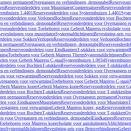
gangen permanent
Overgangen en verbindingen, demontabel
Reserveond
ten
Reserveonderdelen voor Muurplaten
Compensatoren
Reserveonderde
eembuizen 1.4401
Reserveonderdelen voor Systeembuizen 1.4401
Syst
rveonderdelen voor Verlopen
Bochten
Reserveonderdelen voor Bochte
n en verbindingen, demontabel
Reserveonderdelen voor Overgangen en
rveonderdelen voor Toebehoren voor Geberit Mapress rvs
Isolatie voor
evestigingen voor muurplaten
Systeemafdichtingen
Bevestiging-sets vo
rdelen voor Sokken
Verlopen
Reserveonderdelen voor Verlopen
Bochte
n permanent
Overgangen en verbindingen, demontabel
Reserveonderdel
ppen
Reserveonderdelen voor Eindkappen
T-stukken voor verwarming
R
ming
Toebehoren voor Geberit Mapress Therm
Systeemafdichtingen
Beve
elen voor Geberit Mapress C-staal
Systeembuizen 1.0034
Systeembuize
derdelen voor Bochten
T-stukken
Reserveonderdelen voor T-stukken
Kr
n en verbindingen, demontabel
Reserveonderdelen voor Overgangen en
en voor verwarming
Reserveonderdelen voor Sokken voor verwarmin
vergangen voor verwarming
Toebehoren voor Geberit Mapress C-staal
A
berit Mapress koper
Geberit Mapress koper
Reserveonderdelen voor Ge
derdelen voor Bochten
T-stukken
Reserveonderdelen voor T-stukken
Int
gen permanent
Reserveonderdelen voor Overgangen permanent
Overgan
elen voor Eindkappen
Muurplaten
Reserveonderdelen voor Muurplaten
T
vergangen voor verwarming
Geberit Mapress koper, gas
Reserveonderde
derdelen voor Bochten
T-stukken
Reserveonderdelen voor T-stukken
Ov
en voor Overgangen en verbindingen, demontabel
Eindkappen
Reserveo
Toebehoren voor Mapress koper
Isolatie voor aansluitingen
Afdichtingen
ten
Systeemafdichtingen
Bevestiging-sets voor flensverbindingen
Geberi