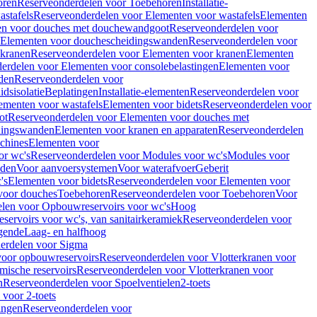
oren
Reserveonderdelen voor Toebehoren
Installatie-
stafels
Reserveonderdelen voor Elementen voor wastafels
Elementen
en voor douches met douchewandgoot
Reserveonderdelen voor
Elementen voor douchescheidingswanden
Reserveonderdelen voor
 kranen
Reserveonderdelen voor Elementen voor kranen
Elementen
erdelen voor Elementen voor consolebelastingen
Elementen voor
den
Reserveonderdelen voor
dsisolatie
Beplatingen
Installatie-elementen
Reserveonderdelen voor
ementen voor wastafels
Elementen voor bidets
Reserveonderdelen voor
ot
Reserveonderdelen voor Elementen voor douches met
dingswanden
Elementen voor kranen en apparaten
Reserveonderdelen
chines
Elementen voor
or wc's
Reserveonderdelen voor Modules voor wc's
Modules voor
nden
Voor aanvoersystemen
Voor waterafvoer
Geberit
's
Elementen voor bidets
Reserveonderdelen voor Elementen voor
voor douches
Toebehoren
Reserveonderdelen voor Toebehoren
Voor
len voor Opbouwreservoirs voor wc's
Hoog
ervoirs voor wc's, van sanitairkeramiek
Reserveonderdelen voor
gende
Laag- en halfhoog
erdelen voor Sigma
voor opbouwreservoirs
Reserveonderdelen voor Vlotterkranen voor
mische reservoirs
Reserveonderdelen voor Vlotterkranen voor
n
Reserveonderdelen voor Spoelventielen
2-toets
voor 2-toets
tingen
Reserveonderdelen voor