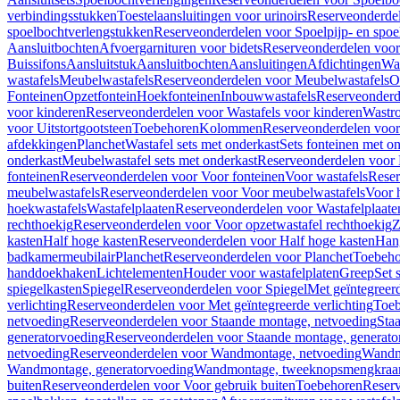
verbindingsstukken
Toestelaansluitingen voor urinoirs
Reserveonderdel
spoelbochtverlengstukken
Reserveonderdelen voor Spoelpijp- en spoe
Aansluitbochten
Afvoergarnituren voor bidets
Reserveonderdelen voor 
Buissifons
Aansluitstuk
Aansluitbochten
Aansluitingen
Afdichtingen
Was
wastafels
Meubelwastafels
Reserveonderdelen voor Meubelwastafels
O
Fonteinen
Opzetfontein
Hoekfonteinen
Inbouwwastafels
Reserveonderd
voor kinderen
Reserveonderdelen voor Wastafels voor kinderen
Wastr
voor Uitstortgootsteen
Toebehoren
Kolommen
Reserveonderdelen vo
afdekkingen
Planchet
Wastafel sets met onderkast
Sets fonteinen met o
onderkast
Meubelwastafel sets met onderkast
Reserveonderdelen voor 
fonteinen
Reserveonderdelen voor Voor fonteinen
Voor wastafels
Reser
meubelwastafels
Reserveonderdelen voor Voor meubelwastafels
Voor 
hoekwastafels
Wastafelplaaten
Reserveonderdelen voor Wastafelplaate
rechthoekig
Reserveonderdelen voor Voor opzetwastafel rechthoekig
Z
kasten
Half hoge kasten
Reserveonderdelen voor Half hoge kasten
Han
badkamermeubilair
Planchet
Reserveonderdelen voor Planchet
Toebeho
handdoekhaken
Lichtelementen
Houder voor wastafelplaten
Greep
Set 
spiegelkasten
Spiegel
Reserveonderdelen voor Spiegel
Met geïntegreerd
verlichting
Reserveonderdelen voor Met geïntegreerde verlichting
Toeb
netvoeding
Reserveonderdelen voor Staande montage, netvoeding
Sta
generatorvoeding
Reserveonderdelen voor Staande montage, generato
netvoeding
Reserveonderdelen voor Wandmontage, netvoeding
Wandmo
Wandmontage, generatorvoeding
Wandmontage, tweeknopsmengkraa
buiten
Reserveonderdelen voor Voor gebruik buiten
Toebehoren
Reser