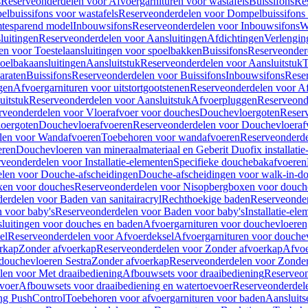
s
Reserveonderdelen voor Afvoergarnituren voor wastafels
Buissifons
Re
lbuissifons voor wastafels
Reserveonderdelen voor Dompelbuissifons 
mtesparend model
Inbouwsifons
Reserveonderdelen voor Inbouwsifons
W
luitingen
Reserveonderdelen voor Aansluitingen
Afdichtingen
Verlengin
n voor Toestelaansluitingen voor spoelbakken
Buissifons
Reserveonder
oelbakaansluitingen
Aansluitstuk
Reserveonderdelen voor Aansluitstuk
T
araten
Buissifons
Reserveonderdelen voor Buissifons
Inbouwsifons
Rese
gen
Afvoergarnituren voor uitstortgootstenen
Reserveonderdelen voor Afv
uitstuk
Reserveonderdelen voor Aansluitstuk
Afvoerpluggen
Reserveond
rveonderdelen voor Vloerafvoer voor douches
Douchevloergoten
Reser
loergoten
Douchevloerafvoeren
Reserveonderdelen voor Douchevloeraf
len voor Wandafvoeren
Toebehoren voor wandafvoeren
Reserveonderde
eren
Douchevloeren van mineraalmateriaal en Geberit Duofix installatie
veonderdelen voor Installatie-elementen
Specifieke douchebakafvoeren
len voor Douche-afscheidingen
Douche-afscheidingen voor walk-in-d
xen voor douches
Reserveonderdelen voor Nisopbergboxen voor douch
erdelen voor Baden van sanitairacryl
Rechthoekige baden
Reserveonder
 voor baby's
Reserveonderdelen voor Baden voor baby's
Installatie-el
luitingen voor douches en baden
Afvoergarnituren voor douchevloeren
el
Reserveonderdelen voor Afvoerdeksel
Afvoergarnituren voor douche
rkap
Zonder afvoerkap
Reserveonderdelen voor Zonder afvoerkap
Afvoe
douchevloeren Sestra
Zonder afvoerkap
Reserveonderdelen voor Zonder
len voor Met draaibediening
Afbouwsets voor draaibediening
Reserveon
voer
Afbouwsets voor draaibediening en watertoevoer
Reserveonderdele
ng PushControl
Toebehoren voor afvoergarnituren voor baden
Aansluits