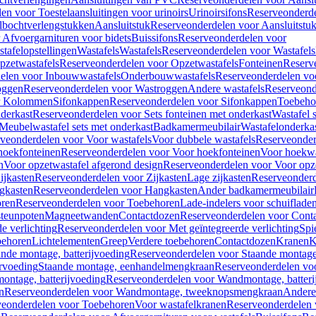
en voor Toestelaansluitingen voor urinoirs
Urinoirsifons
Reserveonderde
lbochtverlengstukken
Aansluitstuk
Reserveonderdelen voor Aansluitstu
Afvoergarnituren voor bidets
Buissifons
Reserveonderdelen voor
tafelopstellingen
Wastafels
Wastafels
Reserveonderdelen voor Wastafels
pzetwastafels
Reserveonderdelen voor Opzetwastafels
Fonteinen
Reserv
elen voor Inbouwwastafels
Onderbouwwastafels
Reserveonderdelen vo
oggen
Reserveonderdelen voor Wastroggen
Andere wastafels
Reserveond
or Kolommen
Sifonkappen
Reserveonderdelen voor Sifonkappen
Toebeho
nderkast
Reserveonderdelen voor Sets fonteinen met onderkast
Wastafel 
Meubelwastafel sets met onderkast
Badkamermeubilair
Wastafelonderka
veonderdelen voor Voor wastafels
Voor dubbele wastafels
Reserveonder
hoekfonteinen
Reserveonderdelen voor Voor hoekfonteinen
Voor hoekwa
n
Voor opzetwastafel afgerond design
Reserveonderdelen voor Voor opze
ijkasten
Reserveonderdelen voor Zijkasten
Lage zijkasten
Reserveonderd
gkasten
Reserveonderdelen voor Hangkasten
Ander badkamermeubilair
ren
Reserveonderdelen voor Toebehoren
Lade-indelers voor schuiflade
steunpoten
Magneetwanden
Contactdozen
Reserveonderdelen voor Cont
e verlichting
Reserveonderdelen voor Met geïntegreerde verlichting
Spi
ehoren
Lichtelementen
Greep
Verdere toebehoren
Contactdozen
Kranen
K
ande montage, batterijvoeding
Reserveonderdelen voor Staande montage,
rvoeding
Staande montage, eenhandelmengkraan
Reserveonderdelen vo
ntage, batterijvoeding
Reserveonderdelen voor Wandmontage, batteri
n
Reserveonderdelen voor Wandmontage, tweeknopsmengkraan
Andere
veonderdelen voor Toebehoren
Voor wastafelkranen
Reserveonderdelen 