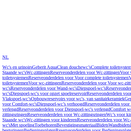
NL
Wc's en urinoirs
Geberit AquaClean douchewc’s
Complete toiletsyste
Staande wc's
Wc-zittingen
Reserveonderdelen voor Wc-zittingen
Voor 
toiletsystemen
Reserveonderdelen voor Voor complete toiletsystemen
V
toiletsystemen
Voor wc-zittingen
Reserveonderdelen voor Voor wc-zitt
wc's
Reserveonderdelen voor Wand-wc's
Diepspoel-wc’s
Reserveonder
wc's
Diepspoel-wc's voor opzet spoelreservoir
Reserveonderdelen voor
Vlakspoel-wc’s
Opbouwreservoirs voor wc's, van sanitairkeramiek
Gep
voor Comfort-wc's
Diepspoel-wc’s verhoogd
Reserveonderdelen voor
verlengd
Reserveonderdelen voor Diepspoel-wc's verlengd
Comfort wc
zittingsringen
Reserveonderdelen voor Wc-zittingsringen
Wc’s voor ki
Staande wc's
Wc-zittingen voor kinderen
Reserveonderdelen voor Wc-z
wc's
Met spoeling
Toebehoren
Bevestigingsmateriaal
Bidets
Wandbidets
besturingen
Bedieningsplaten
Reserveonderdelen voor Bedieningsplat