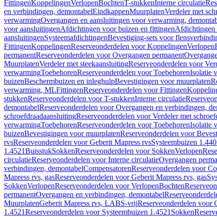
Fittingen
Koppelingen
Verlopen
Bochten
T-stukken
Interne circulatie
Res
en verbindingen, demontabel
Eindkappen
Muurplaten
Verdeler met sch
verwarming
Overgangen en aansluitingen voor verwarming, demonta
voor aansluitingen
Afdichtingen voor buizen en fittingen
Afdichtingen 
aansluitingen
Systeemafdichtingen
Bevestiging-sets voor flensverbind
Fittingen
Koppelingen
Reserveonderdelen voor Koppelingen
Verlopen
permanent
Reserveonderdelen voor Overgangen permanent
Overgange
Muurplaten
Verdeler met steekaansluiting
Reserveonderdelen voor Verd
verwarming
Toebehoren
Reserveonderdelen voor Toebehoren
Isolatie 
buizen
Beschermbuizen en inleghulp
Bevestigingen voor muurplaten
R
verwarming, ML
Fittingen
Reserveonderdelen voor Fittingen
Koppelin
stukken
Reserveonderdelen voor T-stukken
Interne circulatie
Reserveond
demontabel
Reserveonderdelen voor Overgangen en verbindingen, d
schroefdraadaansluiting
Reserveonderdelen voor Verdeler met schroef
verwarming
Toebehoren
Reserveonderdelen voor Toebehoren
Isolatie 
buizen
Bevestigingen voor muurplaten
Reserveonderdelen voor Bevest
rvs
Reserveonderdelen voor Geberit Mapress rvs
Systeembuizen 1.440
1.4521
Buisstuk
Sokken
Reserveonderdelen voor Sokken
Verlopen
Rese
circulatie
Reserveonderdelen voor Interne circulatie
Overgangen perma
verbindingen, demontabel
Compensatoren
Reserveonderdelen voor C
Mapress rvs, gas
Reserveonderdelen voor Geberit Mapress rvs, gas
Sy
Sokken
Verlopen
Reserveonderdelen voor Verlopen
Bochten
Reserveon
permanent
Overgangen en verbindingen, demontabel
Reserveonderdel
Muurplaten
Geberit Mapress rvs, LABS-vrij
Reserveonderdelen voor G
1.4521
Reserveonderdelen voor Systeembuizen 1.4521
Sokken
Reserv