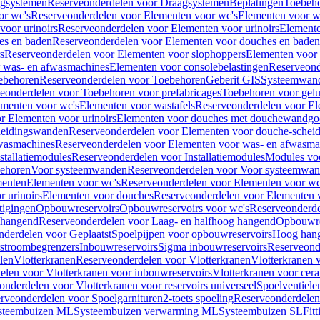
gsystemen
Reserveonderdelen voor Draagsystemen
Beplatingen
Toebeh
or wc's
Reserveonderdelen voor Elementen voor wc's
Elementen voor wa
voor urinoirs
Reserveonderdelen voor Elementen voor urinoirs
Element
es en baden
Reserveonderdelen voor Elementen voor douches en baden
s
Reserveonderdelen voor Elementen voor slophoppers
Elementen voor
 was- en afwasmachines
Elementen voor consolebelastingen
Reserveond
ebehoren
Reserveonderdelen voor Toebehoren
Geberit GIS
Systeemwan
eonderdelen voor Toebehoren voor prefabricages
Toebehoren voor gelui
ementen voor wc's
Elementen voor wastafels
Reserveonderdelen voor El
r Elementen voor urinoirs
Elementen voor douches met douchewandgo
heidingswanden
Reserveonderdelen voor Elementen voor douche-schei
wasmachines
Reserveonderdelen voor Elementen voor was- en afwasma
stallatiemodules
Reserveonderdelen voor Installatiemodules
Modules vo
behoren
Voor systeemwanden
Reserveonderdelen voor Voor systeemwa
menten
Elementen voor wc's
Reserveonderdelen voor Elementen voor wc
 urinoirs
Elementen voor douches
Reserveonderdelen voor Elementen 
tigingen
Opbouwreservoirs
Opbouwreservoirs voor wc's
Reserveonderde
 hangend
Reserveonderdelen voor Laag- en halfhoog hangend
Opbouwres
nderdelen voor Geplaatst
Spoelpijpen voor opbouwreservoirs
Hoog han
rstroombegrenzers
Inbouwreservoirs
Sigma inbouwreservoirs
Reserveond
len
Vlotterkranen
Reserveonderdelen voor Vlotterkranen
Vlotterkranen 
elen voor Vlotterkranen voor inbouwreservoirs
Vlotterkranen voor cera
onderdelen voor Vlotterkranen voor reservoirs universeel
Spoelventiele
rveonderdelen voor Spoelgarnituren
2-toets spoeling
Reserveonderdelen 
steembuizen ML
Systeembuizen verwarming ML
Systeembuizen SL
Fit