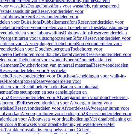
serveonderdelen voor Buissifons
Buissifons, ruimtesparend
voor wastafels
Dompelbuissifons voor wastafels, ruimtesparend
astafelaansluitingen
Reserveonderdelen voor
gen
Inbouwboxen
Reserveonderdelen voor
delen voor Buissifons
Dubbelkamersifons
Reserveonderdelen voor
oebehoren
Reserveonderdelen voor Toebehoren
Toestelaansluitingen
rveonderdelen voor Inbouwsifons
Opbouwsifons
Reserveonderdelen
oergarnituren voor uitstortgootstenen
Sifons
Reserveonderdelen voor
erdelen voor Afvoerpluggen
Toebehoren
Reserveonderdelen voor
veonderdelen voor Douchevloergoten
Toebehoren voor
voeren
Toebehoren voor douchevloerafvoeren
Reserveonderdelen voor
len voor Toebehoren voor wandafvoeren
Douchebakken en
-elementen
Douchevloeren van mineraal materiaal
Reserveonderdelen
Reserveonderdelen voor Specifieke
ouche
Reserveonderdelen voor Douche-afscheidingen voor walk-in-
es
Nisopbergboxen
Reserveonderdelen voor
delen voor Rechthoekige baden
Baden van mineraal
ementen
Sets steunpoten en sets aansluitplaten en
, d52
Reserveonderdelen voor Afvoergarnituren voor douchevloeren,
vloeren, d90
Reserveonderdelen voor Afvoergarnituren voor
rdeksel
Reserveonderdelen voor Afvoerdeksel
Afvoergarnituren voor
 afvoerkap
Afvoergarnituren voor baden, d52
Reserveonderdelen voor
derdelen voor Afbouwsets voor draaibediening
Met draaibediening en
n voor Afbouwsets voor draaibediening en watertoevoer
Met
ets
T-stukken
Installatie- en spoelsystemen
Geberit