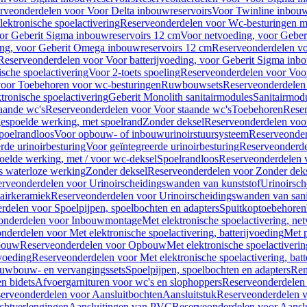
rveonderdelen voor Voor Delta inbouwreservoirs
Voor Twinline inbouw
ektronische spoelactivering
Reserveonderdelen voor Wc-besturingen met
or Geberit Sigma inbouwreservoirs 12 cm
Voor netvoeding, voor Geber
ng, voor Geberit Omega inbouwreservoirs 12 cm
Reserveonderdelen vo
Reserveonderdelen voor Voor batterijvoeding, voor Geberit Sigma inb
sche spoelactivering
Voor 2-toets spoeling
Reserveonderdelen voor Voor
oor Toebehoren voor wc-besturingen
Ruwbouwsets
Reserveonderdele
ronische spoelactivering
Geberit Monolith sanitairmodules
Sanitairmod
aande wc's
Reserveonderdelen voor Voor staande wc's
Toebehoren
Rese
gespoelde werking, met spoelrand
Zonder deksel
Reserveonderdelen voo
poelrandloos
Voor opbouw- of inbouwurinoirstuursysteem
Reserveonder
de urinoirbesturing
Voor geïntegreerde urinoirbesturing
Reserveonderdel
oelde werking, met / voor wc-deksel
Spoelrandloos
Reserveonderdelen 
s waterloze werking
Zonder deksel
Reserveonderdelen voor Zonder dek
rveonderdelen voor Urinoirscheidingswanden van kunststof
Urinoirsc
airkeramiek
Reserveonderdelen voor Urinoirscheidingswanden van sani
rdelen voor Spoelpijpen, spoelbochten en adapters
Spuitkoptoebehoren
onderdelen voor Inbouwmontage
Met elektronische spoelactivering, ne
nderdelen voor Met elektronische spoelactivering, batterijvoeding
Met p
bouw
Reserveonderdelen voor Opbouw
Met elektronische spoelactiveri
jvoeding
Reserveonderdelen voor Met elektronische spoelactivering, batt
uwbouw- en vervangingssets
Spoelpijpen, spoelbochten en adapters
Ren
en bidets
Afvoergarnituren voor wc's en slophoppers
Reserveonderdelen 
erveonderdelen voor Aansluitbochten
Aansluitstuk
Reserveonderdelen v
chtverlengingen
Aansluitingen van PVC
Reserveonderdelen voor Aansl