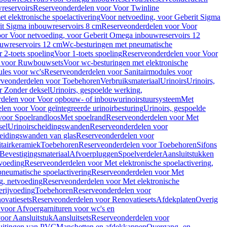
reservoirs
Reserveonderdelen voor Voor Twinline
 elektronische spoelactivering
Voor netvoeding, voor Geberit Sigma
it Sigma inbouwreservoirs 8 cm
Reserveonderdelen voor Voor
or Voor netvoeding, voor Geberit Omega inbouwreservoirs 12
ouwreservoirs 12 cm
Wc-besturingen met pneumatische
 2-toets spoeling
Voor 1-toets spoeling
Reserveonderdelen voor Voor
n voor Ruwbouwsets
Voor wc-besturingen met elektronische
ules voor wc's
Reserveonderdelen voor Sanitairmodules voor
rveonderdelen voor Toebehoren
Verbruiksmateriaal
Urinoirs
Urinoirs,
r Zonder deksel
Urinoirs, gespoelde werking,
delen voor Voor opbouw- of inbouwurinoirstuursysteem
Met
en voor Voor geïntegreerde urinoirbesturing
Urinoirs, gespoelde
voor Spoelrandloos
Met spoelrand
Reserveonderdelen voor Met
sel
Urinoirscheidingswanden
Reserveonderdelen voor
heidingswanden van glas
Reserveonderdelen voor
tairkeramiek
Toebehoren
Reserveonderdelen voor Toebehoren
Sifons
Bevestigingsmateriaal
Afvoerpluggen
Spoelverdeler
Aansluitstukken
tvoeding
Reserveonderdelen voor Met elektronische spoelactivering,
neumatische spoelactivering
Reserveonderdelen voor Met
ng, netvoeding
Reserveonderdelen voor Met elektronische
erijvoeding
Toebehoren
Reserveonderdelen voor
ovatiesets
Reserveonderdelen voor Renovatiesets
Afdekplaten
Overig
voor Afvoergarnituren voor wc's en
oor Aansluitstuk
Aansluitsets
Reserveonderdelen voor
uitingen van PVC
Manchetten en afdekkappen
Overgang- en