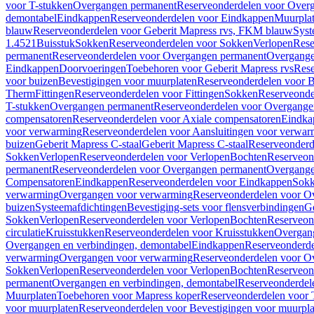
voor T-stukken
Overgangen permanent
Reserveonderdelen voor Over
demontabel
Eindkappen
Reserveonderdelen voor Eindkappen
Muurpla
blauw
Reserveonderdelen voor Geberit Mapress rvs, FKM blauw
Syst
1.4521
Buisstuk
Sokken
Reserveonderdelen voor Sokken
Verlopen
Rese
permanent
Reserveonderdelen voor Overgangen permanent
Overgange
Eindkappen
Doorvoeringen
Toebehoren voor Geberit Mapress rvs
Rese
voor buizen
Bevestigingen voor muurplaten
Reserveonderdelen voor B
Therm
Fittingen
Reserveonderdelen voor Fittingen
Sokken
Reserveonde
T-stukken
Overgangen permanent
Reserveonderdelen voor Overgange
compensatoren
Reserveonderdelen voor Axiale compensatoren
Eindka
voor verwarming
Reserveonderdelen voor Aansluitingen voor verwar
buizen
Geberit Mapress C-staal
Geberit Mapress C-staal
Reserveonderd
Sokken
Verlopen
Reserveonderdelen voor Verlopen
Bochten
Reserveon
permanent
Reserveonderdelen voor Overgangen permanent
Overgange
Compensatoren
Eindkappen
Reserveonderdelen voor Eindkappen
Sokk
verwarming
Overgangen voor verwarming
Reserveonderdelen voor O
buizen
Systeemafdichtingen
Bevestiging-sets voor flensverbindingen
Ge
Sokken
Verlopen
Reserveonderdelen voor Verlopen
Bochten
Reserveon
circulatie
Kruisstukken
Reserveonderdelen voor Kruisstukken
Overgan
Overgangen en verbindingen, demontabel
Eindkappen
Reserveonderd
verwarming
Overgangen voor verwarming
Reserveonderdelen voor O
Sokken
Verlopen
Reserveonderdelen voor Verlopen
Bochten
Reserveon
permanent
Overgangen en verbindingen, demontabel
Reserveonderdel
Muurplaten
Toebehoren voor Mapress koper
Reserveonderdelen voor 
voor muurplaten
Reserveonderdelen voor Bevestigingen voor muurpla