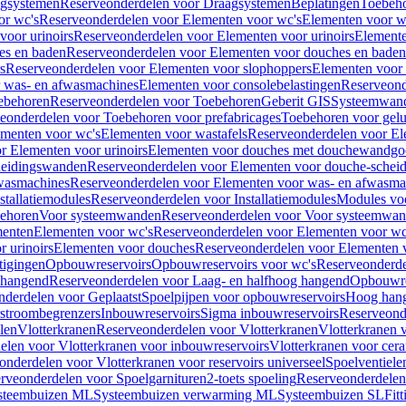
gsystemen
Reserveonderdelen voor Draagsystemen
Beplatingen
Toebeh
or wc's
Reserveonderdelen voor Elementen voor wc's
Elementen voor wa
voor urinoirs
Reserveonderdelen voor Elementen voor urinoirs
Element
es en baden
Reserveonderdelen voor Elementen voor douches en baden
s
Reserveonderdelen voor Elementen voor slophoppers
Elementen voor
 was- en afwasmachines
Elementen voor consolebelastingen
Reserveond
ebehoren
Reserveonderdelen voor Toebehoren
Geberit GIS
Systeemwan
eonderdelen voor Toebehoren voor prefabricages
Toebehoren voor gelui
ementen voor wc's
Elementen voor wastafels
Reserveonderdelen voor El
r Elementen voor urinoirs
Elementen voor douches met douchewandgo
heidingswanden
Reserveonderdelen voor Elementen voor douche-schei
wasmachines
Reserveonderdelen voor Elementen voor was- en afwasma
stallatiemodules
Reserveonderdelen voor Installatiemodules
Modules vo
behoren
Voor systeemwanden
Reserveonderdelen voor Voor systeemwa
menten
Elementen voor wc's
Reserveonderdelen voor Elementen voor wc
 urinoirs
Elementen voor douches
Reserveonderdelen voor Elementen 
tigingen
Opbouwreservoirs
Opbouwreservoirs voor wc's
Reserveonderde
 hangend
Reserveonderdelen voor Laag- en halfhoog hangend
Opbouwres
nderdelen voor Geplaatst
Spoelpijpen voor opbouwreservoirs
Hoog han
rstroombegrenzers
Inbouwreservoirs
Sigma inbouwreservoirs
Reserveond
len
Vlotterkranen
Reserveonderdelen voor Vlotterkranen
Vlotterkranen 
elen voor Vlotterkranen voor inbouwreservoirs
Vlotterkranen voor cera
onderdelen voor Vlotterkranen voor reservoirs universeel
Spoelventiele
rveonderdelen voor Spoelgarnituren
2-toets spoeling
Reserveonderdelen 
steembuizen ML
Systeembuizen verwarming ML
Systeembuizen SL
Fit