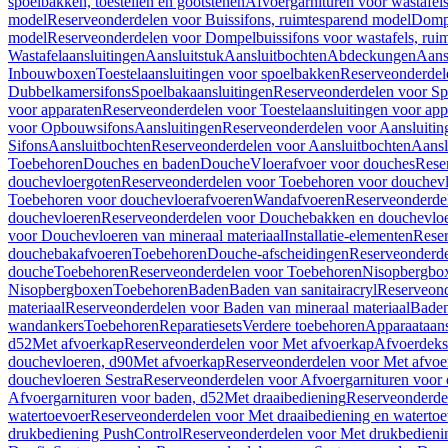
spoelbakken, toestellen en gootstenen
Afvoergarnituren voor wastafel
model
Reserveonderdelen voor Buissifons, ruimtesparend model
Dompe
model
Reserveonderdelen voor Dompelbuissifons voor wastafels, rui
Wastafelaansluitingen
Aansluitstuk
Aansluitbochten
Abdeckungen
Aans
Inbouwboxen
Toestelaansluitingen voor spoelbakken
Reserveonderdele
Dubbelkamersifons
Spoelbakaansluitingen
Reserveonderdelen voor Sp
voor apparaten
Reserveonderdelen voor Toestelaansluitingen voor app
voor Opbouwsifons
Aansluitingen
Reserveonderdelen voor Aansluitin
Sifons
Aansluitbochten
Reserveonderdelen voor Aansluitbochten
Aansl
Toebehoren
Douches en baden
Douche
Vloerafvoer voor douches
Rese
douchevloergoten
Reserveonderdelen voor Toebehoren voor douchev
Toebehoren voor douchevloerafvoeren
Wandafvoeren
Reserveonderde
douchevloeren
Reserveonderdelen voor Douchebakken en douchevlo
voor Douchevloeren van mineraal materiaal
Installatie-elementen
Reser
douchebakafvoeren
Toebehoren
Douche-afscheidingen
Reserveonderde
douche
Toebehoren
Reserveonderdelen voor Toebehoren
Nisopbergbo
Nisopbergboxen
Toebehoren
Baden
Baden van sanitairacryl
Reserveond
materiaal
Reserveonderdelen voor Baden van mineraal materiaal
Baden
wandankers
Toebehoren
Reparatiesets
Verdere toebehoren
Apparaataans
d52
Met afvoerkap
Reserveonderdelen voor Met afvoerkap
Afvoerdeks
douchevloeren, d90
Met afvoerkap
Reserveonderdelen voor Met afvoe
douchevloeren Sestra
Reserveonderdelen voor Afvoergarnituren voor 
Afvoergarnituren voor baden, d52
Met draaibediening
Reserveonderde
watertoevoer
Reserveonderdelen voor Met draaibediening en watertoe
drukbediening PushControl
Reserveonderdelen voor Met drukbedieni