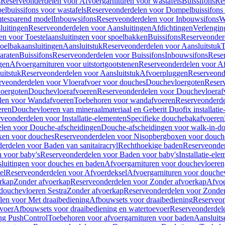
s
Reserveonderdelen voor Afvoergarnituren voor wastafels
Buissifons
Re
lbuissifons voor wastafels
Reserveonderdelen voor Dompelbuissifons 
mtesparend model
Inbouwsifons
Reserveonderdelen voor Inbouwsifons
W
luitingen
Reserveonderdelen voor Aansluitingen
Afdichtingen
Verlengin
n voor Toestelaansluitingen voor spoelbakken
Buissifons
Reserveonder
oelbakaansluitingen
Aansluitstuk
Reserveonderdelen voor Aansluitstuk
T
araten
Buissifons
Reserveonderdelen voor Buissifons
Inbouwsifons
Rese
gen
Afvoergarnituren voor uitstortgootstenen
Reserveonderdelen voor Afv
uitstuk
Reserveonderdelen voor Aansluitstuk
Afvoerpluggen
Reserveond
rveonderdelen voor Vloerafvoer voor douches
Douchevloergoten
Reser
loergoten
Douchevloerafvoeren
Reserveonderdelen voor Douchevloeraf
len voor Wandafvoeren
Toebehoren voor wandafvoeren
Reserveonderde
eren
Douchevloeren van mineraalmateriaal en Geberit Duofix installatie
veonderdelen voor Installatie-elementen
Specifieke douchebakafvoeren
len voor Douche-afscheidingen
Douche-afscheidingen voor walk-in-d
xen voor douches
Reserveonderdelen voor Nisopbergboxen voor douch
erdelen voor Baden van sanitairacryl
Rechthoekige baden
Reserveonder
 voor baby's
Reserveonderdelen voor Baden voor baby's
Installatie-el
luitingen voor douches en baden
Afvoergarnituren voor douchevloeren
el
Reserveonderdelen voor Afvoerdeksel
Afvoergarnituren voor douche
rkap
Zonder afvoerkap
Reserveonderdelen voor Zonder afvoerkap
Afvoe
douchevloeren Sestra
Zonder afvoerkap
Reserveonderdelen voor Zonder
len voor Met draaibediening
Afbouwsets voor draaibediening
Reserveon
voer
Afbouwsets voor draaibediening en watertoevoer
Reserveonderdele
ng PushControl
Toebehoren voor afvoergarnituren voor baden
Aansluits