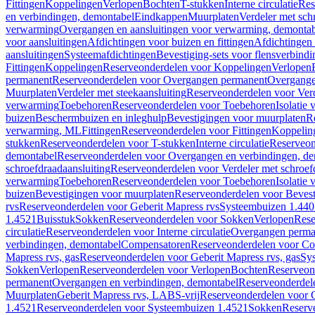
Fittingen
Koppelingen
Verlopen
Bochten
T-stukken
Interne circulatie
Res
en verbindingen, demontabel
Eindkappen
Muurplaten
Verdeler met sch
verwarming
Overgangen en aansluitingen voor verwarming, demonta
voor aansluitingen
Afdichtingen voor buizen en fittingen
Afdichtingen 
aansluitingen
Systeemafdichtingen
Bevestiging-sets voor flensverbind
Fittingen
Koppelingen
Reserveonderdelen voor Koppelingen
Verlopen
permanent
Reserveonderdelen voor Overgangen permanent
Overgange
Muurplaten
Verdeler met steekaansluiting
Reserveonderdelen voor Verd
verwarming
Toebehoren
Reserveonderdelen voor Toebehoren
Isolatie 
buizen
Beschermbuizen en inleghulp
Bevestigingen voor muurplaten
R
verwarming, ML
Fittingen
Reserveonderdelen voor Fittingen
Koppelin
stukken
Reserveonderdelen voor T-stukken
Interne circulatie
Reserveond
demontabel
Reserveonderdelen voor Overgangen en verbindingen, d
schroefdraadaansluiting
Reserveonderdelen voor Verdeler met schroef
verwarming
Toebehoren
Reserveonderdelen voor Toebehoren
Isolatie 
buizen
Bevestigingen voor muurplaten
Reserveonderdelen voor Bevest
rvs
Reserveonderdelen voor Geberit Mapress rvs
Systeembuizen 1.440
1.4521
Buisstuk
Sokken
Reserveonderdelen voor Sokken
Verlopen
Rese
circulatie
Reserveonderdelen voor Interne circulatie
Overgangen perma
verbindingen, demontabel
Compensatoren
Reserveonderdelen voor C
Mapress rvs, gas
Reserveonderdelen voor Geberit Mapress rvs, gas
Sy
Sokken
Verlopen
Reserveonderdelen voor Verlopen
Bochten
Reserveon
permanent
Overgangen en verbindingen, demontabel
Reserveonderdel
Muurplaten
Geberit Mapress rvs, LABS-vrij
Reserveonderdelen voor G
1.4521
Reserveonderdelen voor Systeembuizen 1.4521
Sokken
Reserv