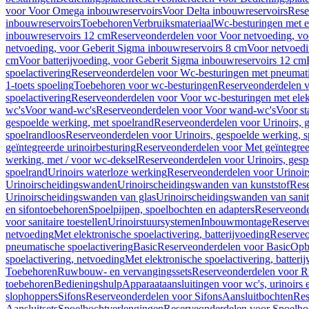
voor Voor Omega inbouwreservoirs
Voor Delta inbouwreservoirs
Rese
inbouwreservoirs
Toebehoren
Verbruiksmateriaal
Wc-besturingen met el
inbouwreservoirs 12 cm
Reserveonderdelen voor Voor netvoeding, vo
netvoeding, voor Geberit Sigma inbouwreservoirs 8 cm
Voor netvoedi
cm
Voor batterijvoeding, voor Geberit Sigma inbouwreservoirs 12 cm
spoelactivering
Reserveonderdelen voor Wc-besturingen met pneumati
1-toets spoeling
Toebehoren voor wc-besturingen
Reserveonderdelen v
spoelactivering
Reserveonderdelen voor Voor wc-besturingen met elekt
wc's
Voor wand-wc's
Reserveonderdelen voor Voor wand-wc's
Voor st
gespoelde werking, met spoelrand
Reserveonderdelen voor Urinoirs, 
spoelrandloos
Reserveonderdelen voor Urinoirs, gespoelde werking, s
geïntegreerde urinoirbesturing
Reserveonderdelen voor Met geïntegreer
werking, met / voor wc-deksel
Reserveonderdelen voor Urinoirs, gesp
spoelrand
Urinoirs waterloze werking
Reserveonderdelen voor Urinoir
Urinoirscheidingswanden
Urinoirscheidingswanden van kunststof
Rese
Urinoirscheidingswanden van glas
Urinoirscheidingswanden van sanit
en sifontoebehoren
Spoelpijpen, spoelbochten en adapters
Reserveonde
voor sanitaire toestellen
Urinoirstuursystemen
Inbouwmontage
Reserve
netvoeding
Met elektronische spoelactivering, batterijvoeding
Reserveo
pneumatische spoelactivering
Basic
Reserveonderdelen voor Basic
Op
spoelactivering, netvoeding
Met elektronische spoelactivering, batteri
Toebehoren
Ruwbouw- en vervangingssets
Reserveonderdelen voor R
toebehoren
Bedieningshulp
Apparaataansluitingen voor wc's, urinoirs 
slophoppers
Sifons
Reserveonderdelen voor Sifons
Aansluitbochten
Res
Aansluitsets
Spoelbochtverlengingen
Reserveonderdelen voor Spoelbo