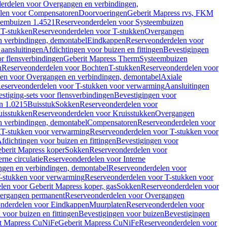
erdelen voor Overgangen en verbindingen,
len voor Compensatoren
Doorvoeringen
Geberit Mapress rvs, FKM
eembuizen 1.4521
Reserveonderdelen voor Systeembuizen
n
T-stukken
Reserveonderdelen voor T-stukken
Overgangen
 verbindingen, demontabel
Eindkappen
Reserveonderdelen voor
 aansluitingen
Afdichtingen voor buizen en fittingen
Bevestigingen
or flensverbindingen
Geberit Mapress Therm
Systeembuizen
n
Reserveonderdelen voor Bochten
T-stukken
Reserveonderdelen voor
en voor Overgangen en verbindingen, demontabel
Axiale
eserveonderdelen voor T-stukken voor verwarming
Aansluitingen
stiging-sets voor flensverbindingen
Bevestigingen voor
n 1.0215
Buisstuk
Sokken
Reserveonderdelen voor
uisstukken
Reserveonderdelen voor Kruisstukken
Overgangen
 verbindingen, demontabel
Compensatoren
Reserveonderdelen voor
g
T-stukken voor verwarming
Reserveonderdelen voor T-stukken voor
fdichtingen voor buizen en fittingen
Bevestigingen voor
berit Mapress koper
Sokken
Reserveonderdelen voor
erne circulatie
Reserveonderdelen voor Interne
gen en verbindingen, demontabel
Reserveonderdelen voor
-stukken voor verwarming
Reserveonderdelen voor T-stukken voor
len voor Geberit Mapress koper, gas
Sokken
Reserveonderdelen voor
ergangen permanent
Reserveonderdelen voor Overgangen
nderdelen voor Eindkappen
Muurplaten
Reserveonderdelen voor
 voor buizen en fittingen
Bevestigingen voor buizen
Bevestigingen
t Mapress CuNiFe
Geberit Mapress CuNiFe
Reserveonderdelen voor