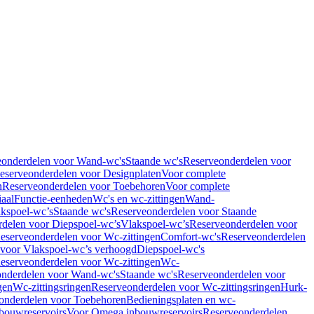
eonderdelen voor Wand-wc's
Staande wc's
Reserveonderdelen voor
eserveonderdelen voor Designplaten
Voor complete
n
Reserveonderdelen voor Toebehoren
Voor complete
iaal
Functie-eenheden
Wc's en wc-zittingen
Wand-
kspoel-wc’s
Staande wc's
Reserveonderdelen voor Staande
delen voor Diepspoel-wc’s
Vlakspoel-wc’s
Reserveonderdelen voor
eserveonderdelen voor Wc-zittingen
Comfort-wc's
Reserveonderdelen
 voor Vlakspoel-wc’s verhoogd
Diepspoel-wc's
eserveonderdelen voor Wc-zittingen
Wc-
nderdelen voor Wand-wc's
Staande wc's
Reserveonderdelen voor
gen
Wc-zittingsringen
Reserveonderdelen voor Wc-zittingsringen
Hurk-
onderdelen voor Toebehoren
Bedieningsplaten en wc-
bouwreservoirs
Voor Omega inbouwreservoirs
Reserveonderdelen