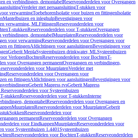
en en verbindingen, demontabel
Reserveonderdelen voor Overgangen
aansluiting
Verdeler met persaansluiting
T-stukken voor
voor verwarming
Toebehoren
Isolatie voor buizen en fittingen
Isolatie
en
Mantelbuizen en inleghulp
Bevestigingen voor
zen verwarming, ML
Fittingen
Reserveonderdelen voor
hten
T-stukken
Reserveonderdelen voor T-stukken
Overgangen
 verbindingen, demontabel
Muurplaten
Reserveonderdelen voor
gen voor verwarming
Reserveonderdelen voor Overgangen voor
zen en fittingen
Afdichtingen voor aansluitingen
Bevestigingen voor
ngen
Geberit Mepla
Systeembuizen drinkwater, ML
Systeembuizen
voor Verlopen
Bochten
Reserveonderdelen voor Bochten
T-
len voor Overgangen permanent
Overgangen en verbindingen,
eserveonderdelen voor Muurplaten
Verdeler met
ing
Reserveonderdelen voor Overgangen voor
zen en fittingen
Afdichtingen voor aansluitingen
Bevestigingen voor
ensverbindingen
Geberit Mapress rvs
Geberit Mapress
1
Reserveonderdelen voor Systeembuizen
n
T-stukken
Reserveonderdelen voor T-stukken
Interne
rbindingen, demontabel
Reserveonderdelen voor Overgangen en
kappen
Muurplaten
Reserveonderdelen voor Muurplaten
Geberit
sstuk
Sokken
Reserveonderdelen voor
ergangen permanent
Reserveonderdelen voor Overgangen
nderdelen voor Eindkappen
Muurplaten
Reserveonderdelen voor
en voor Systeembuizen 1.4401
Systeembuizen
chten
Reserveonderdelen voor Bochten
T-stukken
Reserveonderdelen