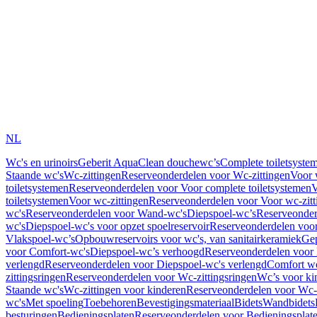
NL
Wc's en urinoirs
Geberit AquaClean douchewc’s
Complete toiletsyste
Staande wc's
Wc-zittingen
Reserveonderdelen voor Wc-zittingen
Voor 
toiletsystemen
Reserveonderdelen voor Voor complete toiletsystemen
V
toiletsystemen
Voor wc-zittingen
Reserveonderdelen voor Voor wc-zitt
wc's
Reserveonderdelen voor Wand-wc's
Diepspoel-wc’s
Reserveonder
wc's
Diepspoel-wc's voor opzet spoelreservoir
Reserveonderdelen voor
Vlakspoel-wc’s
Opbouwreservoirs voor wc's, van sanitairkeramiek
Gep
voor Comfort-wc's
Diepspoel-wc’s verhoogd
Reserveonderdelen voor
verlengd
Reserveonderdelen voor Diepspoel-wc's verlengd
Comfort wc
zittingsringen
Reserveonderdelen voor Wc-zittingsringen
Wc’s voor ki
Staande wc's
Wc-zittingen voor kinderen
Reserveonderdelen voor Wc-z
wc's
Met spoeling
Toebehoren
Bevestigingsmateriaal
Bidets
Wandbidets
besturingen
Bedieningsplaten
Reserveonderdelen voor Bedieningsplat