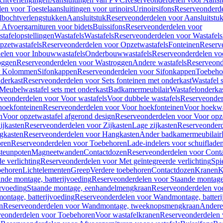
en voor Toestelaansluitingen voor urinoirs
Urinoirsifons
Reserveonderde
lbochtverlengstukken
Aansluitstuk
Reserveonderdelen voor Aansluitstu
Afvoergarnituren voor bidets
Buissifons
Reserveonderdelen voor
tafelopstellingen
Wastafels
Wastafels
Reserveonderdelen voor Wastafels
pzetwastafels
Reserveonderdelen voor Opzetwastafels
Fonteinen
Reserv
elen voor Inbouwwastafels
Onderbouwwastafels
Reserveonderdelen vo
oggen
Reserveonderdelen voor Wastroggen
Andere wastafels
Reserveond
or Kolommen
Sifonkappen
Reserveonderdelen voor Sifonkappen
Toebeho
nderkast
Reserveonderdelen voor Sets fonteinen met onderkast
Wastafel 
Meubelwastafel sets met onderkast
Badkamermeubilair
Wastafelonderka
veonderdelen voor Voor wastafels
Voor dubbele wastafels
Reserveonder
hoekfonteinen
Reserveonderdelen voor Voor hoekfonteinen
Voor hoekwa
n
Voor opzetwastafel afgerond design
Reserveonderdelen voor Voor opze
ijkasten
Reserveonderdelen voor Zijkasten
Lage zijkasten
Reserveonderd
gkasten
Reserveonderdelen voor Hangkasten
Ander badkamermeubilair
ren
Reserveonderdelen voor Toebehoren
Lade-indelers voor schuiflade
steunpoten
Magneetwanden
Contactdozen
Reserveonderdelen voor Cont
e verlichting
Reserveonderdelen voor Met geïntegreerde verlichting
Spi
ehoren
Lichtelementen
Greep
Verdere toebehoren
Contactdozen
Kranen
K
ande montage, batterijvoeding
Reserveonderdelen voor Staande montage,
rvoeding
Staande montage, eenhandelmengkraan
Reserveonderdelen vo
ntage, batterijvoeding
Reserveonderdelen voor Wandmontage, batteri
n
Reserveonderdelen voor Wandmontage, tweeknopsmengkraan
Andere
veonderdelen voor Toebehoren
Voor wastafelkranen
Reserveonderdelen 