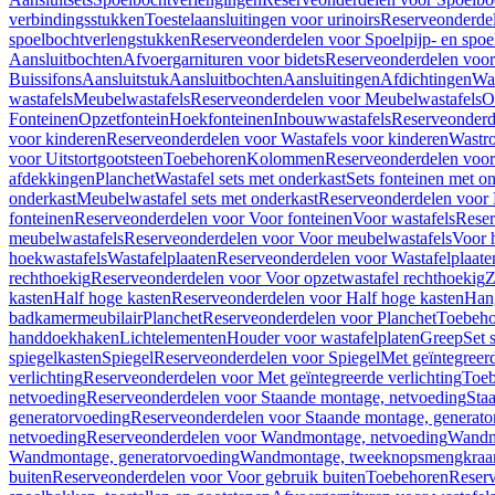
verbindingsstukken
Toestelaansluitingen voor urinoirs
Reserveonderdel
spoelbochtverlengstukken
Reserveonderdelen voor Spoelpijp- en spoe
Aansluitbochten
Afvoergarnituren voor bidets
Reserveonderdelen voor 
Buissifons
Aansluitstuk
Aansluitbochten
Aansluitingen
Afdichtingen
Was
wastafels
Meubelwastafels
Reserveonderdelen voor Meubelwastafels
O
Fonteinen
Opzetfontein
Hoekfonteinen
Inbouwwastafels
Reserveonderd
voor kinderen
Reserveonderdelen voor Wastafels voor kinderen
Wastr
voor Uitstortgootsteen
Toebehoren
Kolommen
Reserveonderdelen vo
afdekkingen
Planchet
Wastafel sets met onderkast
Sets fonteinen met o
onderkast
Meubelwastafel sets met onderkast
Reserveonderdelen voor 
fonteinen
Reserveonderdelen voor Voor fonteinen
Voor wastafels
Reser
meubelwastafels
Reserveonderdelen voor Voor meubelwastafels
Voor 
hoekwastafels
Wastafelplaaten
Reserveonderdelen voor Wastafelplaate
rechthoekig
Reserveonderdelen voor Voor opzetwastafel rechthoekig
Z
kasten
Half hoge kasten
Reserveonderdelen voor Half hoge kasten
Han
badkamermeubilair
Planchet
Reserveonderdelen voor Planchet
Toebeho
handdoekhaken
Lichtelementen
Houder voor wastafelplaten
Greep
Set 
spiegelkasten
Spiegel
Reserveonderdelen voor Spiegel
Met geïntegreerd
verlichting
Reserveonderdelen voor Met geïntegreerde verlichting
Toeb
netvoeding
Reserveonderdelen voor Staande montage, netvoeding
Sta
generatorvoeding
Reserveonderdelen voor Staande montage, generato
netvoeding
Reserveonderdelen voor Wandmontage, netvoeding
Wandmo
Wandmontage, generatorvoeding
Wandmontage, tweeknopsmengkraa
buiten
Reserveonderdelen voor Voor gebruik buiten
Toebehoren
Reser