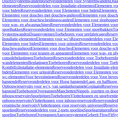
Duofix
Systeemwanden
Reserveonderdelen voor Systeemwanden
Draa
elementen
Reserveonderdelen voor Installatie-elementen
Elementen vo
voor bidets
Reserveonderdelen voor Elementen voor bidets
Elementen 
Elementen voor douches met douchewandgoot
Elementen voor douch
Elementen voor douchescheidingswanden
Elementen voor slophopper
voor was- en afwasmachines
Reserveonderdelen voor Elementen voor
spoelbakken
Reserveonderdelen voor Elementen voor spoelbakken
To
Systeemwanden
Draagsystemen
Toebehoren voor prefabricages
Reserv
Installatie-elementen
Elementen voor wc's
Reserveonderdelen voor El
Elementen voor bidets
Elementen voor urinoirs
Reserveonderdelen voo
douchewandgoot
Elementen voor douches
Elementen voor douche-sc
voor Elementen voor kranen en apparaten
Elementen voor was- en af
consolebelastingen
Toebehoren
Reserveonderdelen voor Toebehoren
In
wandelementen
Beplatingen
Toebehoren
Reserveonderdelen voor Toe
Kombifix
Installatie-elementen
Reserveonderdelen voor Installatie-ele
bidets
Elementen voor urinoirs
Reserveonderdelen voor Elementen voor
wc-elementen
Voor bevestigingen
Reserveonderdelen voor Voor beves
hangende
Reserveonderdelen voor Hoog hangende
Laag- en halfhoog
Opbouwreservoirs voor wc's, van sanitairkeramiek
Geplaatst
Reserveo
hangend
Toebehoren
Overgangen
Manchetten
Nippels, rozetten en doo
inbouwreservoirs
Spoelpijpen
Toebehoren
Vlotterkranen en spoelventie
opbouwreservoirs
Vlotterkranen voor inbouwreservoirs
Reserveonderd
ceramische reservoirs
Vlotterkranen voor reservoirs universeel
Reserve
spoeling
Reserveonderdelen voor 2-toets spoeling
Spoelgarnituren
Rese
spoeling
Toebehoren
Overgangen
Aanvoersystemen
Geberit FlowFit
Sy