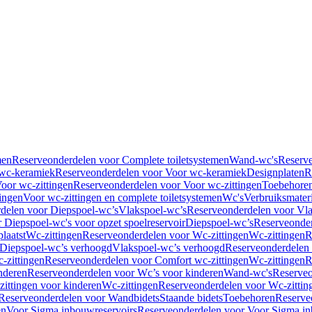
men
Reserveonderdelen voor Complete toiletsystemen
Wand-wc's
Reserv
wc-keramiek
Reserveonderdelen voor Voor wc-keramiek
Designplaten
R
oor wc-zittingen
Reserveonderdelen voor Voor wc-zittingen
Toebehore
ingen
Voor wc-zittingen en complete toiletsystemen
Wc's
Verbruiksmater
delen voor Diepspoel-wc’s
Vlakspoel-wc’s
Reserveonderdelen voor Vla
 Diepspoel-wc's voor opzet spoelreservoir
Diepspoel-wc’s
Reserveonder
laatst
Wc-zittingen
Reserveonderdelen voor Wc-zittingen
Wc-zittingen
R
 Diepspoel-wc’s verhoogd
Vlakspoel-wc’s verhoogd
Reserveonderdelen
-zittingen
Reserveonderdelen voor Comfort wc-zittingen
Wc-zittingen
R
nderen
Reserveonderdelen voor Wc’s voor kinderen
Wand-wc's
Reserveo
ittingen voor kinderen
Wc-zittingen
Reserveonderdelen voor Wc-zittin
Reserveonderdelen voor Wandbidets
Staande bidets
Toebehoren
Reserve
en
Voor Sigma inbouwreservoirs
Reserveonderdelen voor Voor Sigma in