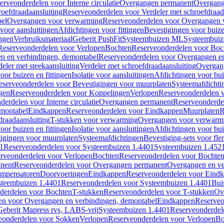
erveonderdelen voor Interne circulatie
Overgangen permanent
Overgang
roefdraadaansluiting
Reserveonderdelen voor Verdeler met schroefdraad
bel
Overgangen voor verwarming
Reserveonderdelen voor Overgangen 
voor aansluitingen
Afdichtingen voor fittingen
Bevestigingen voor buiz
ingen
Verbruiksmateriaal
Geberit PushFit
Systeembuizen ML
Systeembui
Reserveonderdelen voor Verlopen
Bochten
Reserveonderdelen voor Boc
n en verbindingen, demontabel
Reserveonderdelen voor Overgangen en
eler met steekaansluiting
Verdeler met schroefdraadaansluiting
Overgan
voor buizen en fittingen
Isolatie voor aansluitingen
Afdichtingen voor bui
eserveonderdelen voor Bevestigingen voor muurplaten
Systeemafdichti
gen
Reserveonderdelen voor Koppelingen
Verlopen
Reserveonderdelen 
erdelen voor Interne circulatie
Overgangen permanent
Reserveonderde
emontabel
Eindkappen
Reserveonderdelen voor Eindkappen
Muurplaten
R
draadaansluiting
T-stukken voor verwarming
Overgangen voor verwarm
voor buizen en fittingen
Isolatie voor aansluitingen
Afdichtingen voor bui
igingen voor muurplaten
Systeemafdichtingen
Bevestiging-sets voor fl
1
Reserveonderdelen voor Systeembuizen 1.4401
Systeembuizen 1.452
rveonderdelen voor Verlopen
Bochten
Reserveonderdelen voor Bochte
nent
Reserveonderdelen voor Overgangen permanent
Overgangen en ve
ompensatoren
Doorvoeringen
Eindkappen
Reserveonderdelen voor Eind
steembuizen 1.4401
Reserveonderdelen voor Systeembuizen 1.4401
Bui
derdelen voor Bochten
T-stukken
Reserveonderdelen voor T-stukken
Ov
en voor Overgangen en verbindingen, demontabel
Eindkappen
Reserveo
eberit Mapress rvs, LABS-vrij
Systeembuizen 1.4401
Reserveonderdel
eonderdelen voor Sokken
Verlopen
Reserveonderdelen voor Verlopen
Bo