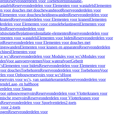
oren
Reserveonderdelen voor Toebehoren
Installatie-
stafels
Reserveonderdelen voor Elementen voor wastafels
Elementen
en voor douches met douchewandgoot
Reserveonderdelen voor
Elementen voor douchescheidingswanden
Reserveonderdelen voor
 kranen
Reserveonderdelen voor Elementen voor kranen
Elementen
erdelen voor Elementen voor consolebelastingen
Elementen voor
den
Reserveonderdelen voor
dsisolatie
Beplatingen
Installatie-elementen
Reserveonderdelen voor
ementen voor wastafels
Elementen voor bidets
Reserveonderdelen voor
ot
Reserveonderdelen voor Elementen voor douches met
dingswanden
Elementen voor kranen en apparaten
Reserveonderdelen
chines
Elementen voor
or wc's
Reserveonderdelen voor Modules voor wc's
Modules voor
nden
Voor aanvoersystemen
Voor waterafvoer
Geberit
's
Elementen voor bidets
Reserveonderdelen voor Elementen voor
voor douches
Toebehoren
Reserveonderdelen voor Toebehoren
Voor
len voor Opbouwreservoirs voor wc's
Hoog
ervoirs voor wc's, van sanitairkeramiek
Reserveonderdelen voor
gende
Laag- en halfhoog
erdelen voor Sigma
voor opbouwreservoirs
Reserveonderdelen voor Vlotterkranen voor
mische reservoirs
Reserveonderdelen voor Vlotterkranen voor
n
Reserveonderdelen voor Spoelventielen
2-toets
voor 2-toets
tingen
Reserveonderdelen voor