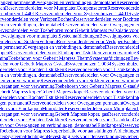
gangen permanent
Overgangen en verbindingen, demontabel
Reserveond
ten
Reserveonderdelen voor Muurplaten
Compensatoren
Reserveonderde
eembuizen 1.4401
Reserveonderdelen voor Systeembuizen 1.4401
Syst
rveonderdelen voor Verlopen
Bochten
Reserveonderdelen voor Bochte
n en verbindingen, demontabel
Reserveonderdelen voor Overgangen en
rveonderdelen voor Toebehoren voor Geberit Mapress rvs
Isolatie voor
evestigingen voor muurplaten
Systeemafdichtingen
Bevestiging-sets vo
rdelen voor Sokken
Verlopen
Reserveonderdelen voor Verlopen
Bochte
n permanent
Overgangen en verbindingen, demontabel
Reserveonderdel
ppen
Reserveonderdelen voor Eindkappen
T-stukken voor verwarming
R
ming
Toebehoren voor Geberit Mapress Therm
Systeemafdichtingen
Beve
elen voor Geberit Mapress C-staal
Systeembuizen 1.0034
Systeembuize
derdelen voor Bochten
T-stukken
Reserveonderdelen voor T-stukken
Kr
n en verbindingen, demontabel
Reserveonderdelen voor Overgangen en
en voor verwarming
Reserveonderdelen voor Sokken voor verwarmin
vergangen voor verwarming
Toebehoren voor Geberit Mapress C-staal
A
berit Mapress koper
Geberit Mapress koper
Reserveonderdelen voor Ge
derdelen voor Bochten
T-stukken
Reserveonderdelen voor T-stukken
Int
gen permanent
Reserveonderdelen voor Overgangen permanent
Overgan
elen voor Eindkappen
Muurplaten
Reserveonderdelen voor Muurplaten
T
vergangen voor verwarming
Geberit Mapress koper, gas
Reserveonderde
derdelen voor Bochten
T-stukken
Reserveonderdelen voor T-stukken
Ov
en voor Overgangen en verbindingen, demontabel
Eindkappen
Reserveo
Toebehoren voor Mapress koper
Isolatie voor aansluitingen
Afdichtingen
ten
Systeemafdichtingen
Bevestiging-sets voor flensverbindingen
Geberi