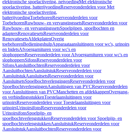
elektronische spoelactivering, netvoeding
Met elektronische
spoelactivering, batterijvoeding
Reserveonderdelen voor Met
elektronische spoelactivering,
batterijvoeding
Toebehoren
Reserveonderdelen voor
Toebehoren
Ruwbouw- en vervangingssets
Reserveonderdelen voor
Ruwbouw- en vervangingssets
Spoelpijpen, spoelbochten en
adapters
Renovatiesets
Reserveonderdelen voor
Renovatiesets
Afdekplaten
Overig
toebehoren
Bedieningshulp
Apparaataansluitingen voor wc's, urinoirs
en bidets
Afvoergarnituren voor wc's en
slophoppers
Reserveonderdelen voor Afvoergarnituren voor wc's en
slophoppers
Sifons
Reserveonderdelen voor
Sifons
Aansluitbochten
Reserveonderdelen voor
Aansluitbochten
Aansluitstuk
Reserveonderdelen voor
Aansluitstuk
Aansluitsets
Reserveonderdelen voor
Aansluitsets
Spoelbochtverlengingen
Reserveonderdelen voor
Spoelbochtverlengingen
Aansluitingen van PVC
Reserveonderdelen
voor Aansluitingen van PVC
Manchetten en afdekkappen
Overgang-
en verbindingsstukken
Toestelaansluitingen voor
urinoirs
Reserveonderdelen voor Toestelaansluitingen voor
urinoirs
Urinoirsifons
Reserveonderdelen voor
Urinoirsifons
Spoelpijp- en
spoelbochtverlengstukken
Reserveonderdelen voor Spoelpijp- en
spoelbochtverlengstukken
Aansluitstuk
Reserveonderdelen voor
Aansluitstuk
Aansluitbochten
Reserveonderdelen voor