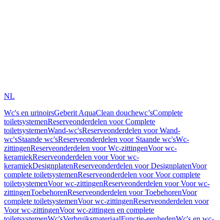
NL
Wc's en urinoirs
Geberit AquaClean douchewc’s
Complete
toiletsystemen
Reserveonderdelen voor Complete
toiletsystemen
Wand-wc's
Reserveonderdelen voor Wand-
wc's
Staande wc's
Reserveonderdelen voor Staande wc's
Wc-
zittingen
Reserveonderdelen voor Wc-zittingen
Voor wc-
keramiek
Reserveonderdelen voor Voor wc-
keramiek
Designplaten
Reserveonderdelen voor Designplaten
Voor
complete toiletsystemen
Reserveonderdelen voor Voor complete
toiletsystemen
Voor wc-zittingen
Reserveonderdelen voor Voor wc-
zittingen
Toebehoren
Reserveonderdelen voor Toebehoren
Voor
complete toiletsystemen
Voor wc-zittingen
Reserveonderdelen voor
Voor wc-zittingen
Voor wc-zittingen en complete
toiletsystemen
Wc's
Verbruiksmateriaal
Functie-eenheden
Wc's en wc-