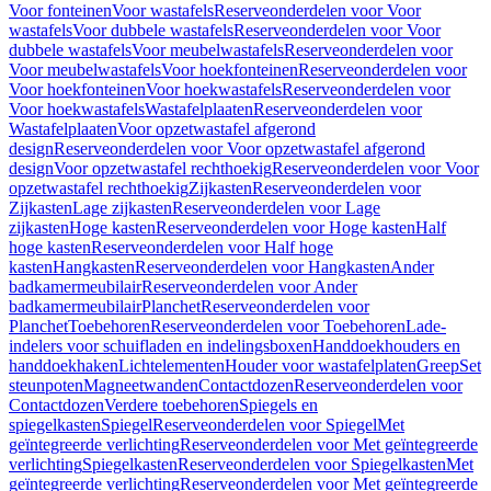
Voor fonteinen
Voor wastafels
Reserveonderdelen voor Voor
wastafels
Voor dubbele wastafels
Reserveonderdelen voor Voor
dubbele wastafels
Voor meubelwastafels
Reserveonderdelen voor
Voor meubelwastafels
Voor hoekfonteinen
Reserveonderdelen voor
Voor hoekfonteinen
Voor hoekwastafels
Reserveonderdelen voor
Voor hoekwastafels
Wastafelplaaten
Reserveonderdelen voor
Wastafelplaaten
Voor opzetwastafel afgerond
design
Reserveonderdelen voor Voor opzetwastafel afgerond
design
Voor opzetwastafel rechthoekig
Reserveonderdelen voor Voor
opzetwastafel rechthoekig
Zijkasten
Reserveonderdelen voor
Zijkasten
Lage zijkasten
Reserveonderdelen voor Lage
zijkasten
Hoge kasten
Reserveonderdelen voor Hoge kasten
Half
hoge kasten
Reserveonderdelen voor Half hoge
kasten
Hangkasten
Reserveonderdelen voor Hangkasten
Ander
badkamermeubilair
Reserveonderdelen voor Ander
badkamermeubilair
Planchet
Reserveonderdelen voor
Planchet
Toebehoren
Reserveonderdelen voor Toebehoren
Lade-
indelers voor schuifladen en indelingsboxen
Handdoekhouders en
handdoekhaken
Lichtelementen
Houder voor wastafelplaten
Greep
Set
steunpoten
Magneetwanden
Contactdozen
Reserveonderdelen voor
Contactdozen
Verdere toebehoren
Spiegels en
spiegelkasten
Spiegel
Reserveonderdelen voor Spiegel
Met
geïntegreerde verlichting
Reserveonderdelen voor Met geïntegreerde
verlichting
Spiegelkasten
Reserveonderdelen voor Spiegelkasten
Met
geïntegreerde verlichting
Reserveonderdelen voor Met geïntegreerde