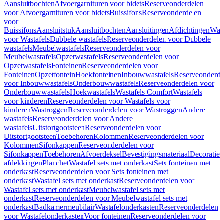
Aansluitbochten
Afvoergarnituren voor bidets
Reserveonderdelen
voor Afvoergarnituren voor bidets
Buissifons
Reserveonderdelen
voor
Buissifons
Aansluitstuk
Aansluitbochten
Aansluitingen
Afdichtingen
Was
voor Wastafels
Dubbele wastafels
Reserveonderdelen voor Dubbele
wastafels
Meubelwastafels
Reserveonderdelen voor
Meubelwastafels
Opzetwastafels
Reserveonderdelen voor
Opzetwastafels
Fonteinen
Reserveonderdelen voor
Fonteinen
Opzetfontein
Hoekfonteinen
Inbouwwastafels
Reserveonderd
voor Inbouwwastafels
Onderbouwwastafels
Reserveonderdelen voor
Onderbouwwastafels
Hoekwastafels
Wastafels Comfort
Wastafels
voor kinderen
Reserveonderdelen voor Wastafels voor
kinderen
Wastroggen
Reserveonderdelen voor Wastroggen
Andere
wastafels
Reserveonderdelen voor Andere
wastafels
Uitstortgootsteen
Reserveonderdelen voor
Uitstortgootsteen
Toebehoren
Kolommen
Reserveonderdelen voor
Kolommen
Sifonkappen
Reserveonderdelen voor
Sifonkappen
Toebehoren
Afvoerdeksel
Bevestigingsmateriaal
Decorati
afdekkingen
Planchet
Wastafel sets met onderkast
Sets fonteinen met
onderkast
Reserveonderdelen voor Sets fonteinen met
onderkast
Wastafel sets met onderkast
Reserveonderdelen voor
Wastafel sets met onderkast
Meubelwastafel sets met
onderkast
Reserveonderdelen voor Meubelwastafel sets met
onderkast
Badkamermeubilair
Wastafelonderkasten
Reserveonderdelen
voor Wastafelonderkasten
Voor fonteinen
Reserveonderdelen voor