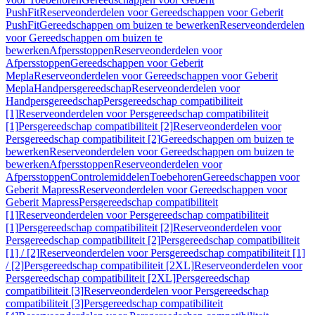
PushFit
Reserveonderdelen voor Gereedschappen voor Geberit
PushFit
Gereedschappen om buizen te bewerken
Reserveonderdelen
voor Gereedschappen om buizen te
bewerken
Afpersstoppen
Reserveonderdelen voor
Afpersstoppen
Gereedschappen voor Geberit
Mepla
Reserveonderdelen voor Gereedschappen voor Geberit
Mepla
Handpersgereedschap
Reserveonderdelen voor
Handpersgereedschap
Persgereedschap compatibiliteit
[1]
Reserveonderdelen voor Persgereedschap compatibiliteit
[1]
Persgereedschap compatibiliteit [2]
Reserveonderdelen voor
Persgereedschap compatibiliteit [2]
Gereedschappen om buizen te
bewerken
Reserveonderdelen voor Gereedschappen om buizen te
bewerken
Afpersstoppen
Reserveonderdelen voor
Afpersstoppen
Controlemiddelen
Toebehoren
Gereedschappen voor
Geberit Mapress
Reserveonderdelen voor Gereedschappen voor
Geberit Mapress
Persgereedschap compatibiliteit
[1]
Reserveonderdelen voor Persgereedschap compatibiliteit
[1]
Persgereedschap compatibiliteit [2]
Reserveonderdelen voor
Persgereedschap compatibiliteit [2]
Persgereedschap compatibiliteit
[1] / [2]
Reserveonderdelen voor Persgereedschap compatibiliteit [1]
/ [2]
Persgereedschap compatibiliteit [2XL]
Reserveonderdelen voor
Persgereedschap compatibiliteit [2XL]
Persgereedschap
compatibiliteit [3]
Reserveonderdelen voor Persgereedschap
compatibiliteit [3]
Persgereedschap compatibiliteit