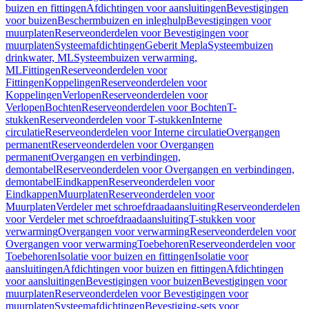
buizen en fittingen
Afdichtingen voor aansluitingen
Bevestigingen
voor buizen
Beschermbuizen en inleghulp
Bevestigingen voor
muurplaten
Reserveonderdelen voor Bevestigingen voor
muurplaten
Systeemafdichtingen
Geberit Mepla
Systeembuizen
drinkwater, ML
Systeembuizen verwarming,
ML
Fittingen
Reserveonderdelen voor
Fittingen
Koppelingen
Reserveonderdelen voor
Koppelingen
Verlopen
Reserveonderdelen voor
Verlopen
Bochten
Reserveonderdelen voor Bochten
T-
stukken
Reserveonderdelen voor T-stukken
Interne
circulatie
Reserveonderdelen voor Interne circulatie
Overgangen
permanent
Reserveonderdelen voor Overgangen
permanent
Overgangen en verbindingen,
demontabel
Reserveonderdelen voor Overgangen en verbindingen,
demontabel
Eindkappen
Reserveonderdelen voor
Eindkappen
Muurplaten
Reserveonderdelen voor
Muurplaten
Verdeler met schroefdraadaansluiting
Reserveonderdelen
voor Verdeler met schroefdraadaansluiting
T-stukken voor
verwarming
Overgangen voor verwarming
Reserveonderdelen voor
Overgangen voor verwarming
Toebehoren
Reserveonderdelen voor
Toebehoren
Isolatie voor buizen en fittingen
Isolatie voor
aansluitingen
Afdichtingen voor buizen en fittingen
Afdichtingen
voor aansluitingen
Bevestigingen voor buizen
Bevestigingen voor
muurplaten
Reserveonderdelen voor Bevestigingen voor
muurplaten
Systeemafdichtingen
Bevestiging-sets voor