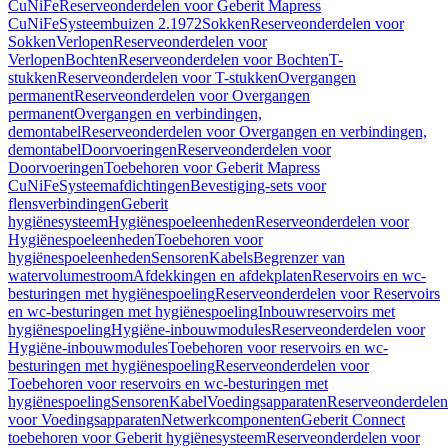
CuNiFe
Reserveonderdelen voor Geberit Mapress
CuNiFe
Systeembuizen 2.1972
Sokken
Reserveonderdelen voor
Sokken
Verlopen
Reserveonderdelen voor
Verlopen
Bochten
Reserveonderdelen voor Bochten
T-
stukken
Reserveonderdelen voor T-stukken
Overgangen
permanent
Reserveonderdelen voor Overgangen
permanent
Overgangen en verbindingen,
demontabel
Reserveonderdelen voor Overgangen en verbindingen,
demontabel
Doorvoeringen
Reserveonderdelen voor
Doorvoeringen
Toebehoren voor Geberit Mapress
CuNiFe
Systeemafdichtingen
Bevestiging-sets voor
flensverbindingen
Geberit
hygiënesysteem
Hygiënespoeleenheden
Reserveonderdelen voor
Hygiënespoeleenheden
Toebehoren voor
hygiënespoeleenheden
Sensoren
Kabels
Begrenzer van
watervolumestroom
Afdekkingen en afdekplaten
Reservoirs en wc-
besturingen met hygiënespoeling
Reserveonderdelen voor Reservoirs
en wc-besturingen met hygiënespoeling
Inbouwreservoirs met
hygiënespoeling
Hygiëne-inbouwmodules
Reserveonderdelen voor
Hygiëne-inbouwmodules
Toebehoren voor reservoirs en wc-
besturingen met hygiënespoeling
Reserveonderdelen voor
Toebehoren voor reservoirs en wc-besturingen met
hygiënespoeling
Sensoren
Kabel
Voedingsapparaten
Reserveonderdelen
voor Voedingsapparaten
Netwerkcomponenten
Geberit Connect
toebehoren voor Geberit hygiënesysteem
Reserveonderdelen voor