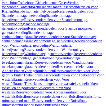
verlichting
Toebehoren
Lichtelementen
Greep
Verdere
toebehoren
Contactdozen
Kranen
Kranen
Reserveonderdelen voor
Kranen
Staande montage, netvoeding
Reserveonderdelen voor
Staande montage, netvoeding
Staande montage,
batterijvoeding
Reserveonderdelen voor Staande montage,
batterijvoeding
Staande montage,
generatorvoeding
Reserveonderdelen voor Staande montage,
generatorvoeding
Staande montage,
eenhandelmengkraan
Reserveonderdelen voor Staande montage,
eenhandelmengkraan
Wandmontage, netvoeding
Reserveonderdelen
voor Wandmontage, netvoeding
Wandmontage,
batterijvoeding
Reserveonderdelen voor Wandmontage,
batterijvoeding
Wandmontage, generatorvoeding
Reserveonderdelen
voor Wandmontage, generatorvoeding
Wandmontage,
tweeknopsmengkraan
Reserveonderdelen voor Wandmontage,
tweeknopsmengkraan
Andere kranen
Reserveonderdelen voor
Andere kranen
Voor gebruik buiten
Reserveonderdelen voor Voor
gebruik buiten
Toebehoren
Reserveonderdelen voor Toebehoren
Voor
wastafelkranen
Reserveonderdelen voor Voor
wastafelkranen
Toestelaansluitingen voor wastafels, spoelbakken,
toestellen en gootstenen
Afvoergarnituren voor
wastafels
Reserveonderdelen voor Afvoergarnituren voor
wastafels
Buissifons
Reserveonderdelen voor Buissifons
Buissifons,
ruimtesparend model
Reserveonderdelen voor Buissifons,
ruimtesparend model
Dompelbuissifons voor