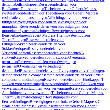
demontabel
Eindkappen
Reserveonderdelen voor
Eindkappen
Doorvoeringen
Toebehoren voor Geberit Mapress
rvs
Reserveonderdelen voor Toebehoren voor Geberit Mapress
rvs
Isolatie voor aansluitingen
Afdichtingen voor buizen en
fittingen
Bevestigingen voor buizen
Bevestigingen voor
muurplaten
Reserveonderdelen voor Bevestigingen voor
muurplaten
Systeemafdichtingen
Bevestiging-sets voor
flensverbindingen
Geberit Mapress Therm
Systeembuizen
Therm
Fittingen
Reserveonderdelen voor
Fittingen
Sokken
Reserveonderdelen voor
Sokken
Verlopen
Reserveonderdelen voor
Verlopen
Bochten
Reserveonderdelen voor Bochten
T-
stukken
Reserveonderdelen voor T-stukken
Overgangen
permanent
Reserveonderdelen voor Overgangen
permanent
Overgangen en verbindingen,
demontabel
Reserveonderdelen voor Overgangen en verbindingen,
demontabel
Axiale compensatoren
Reserveonderdelen voor Axiale
compensatoren
Eindkappen
Reserveonderdelen voor Eindkappen
T-
stukken voor verwarming
Reserveonderdelen voor T-stukken voor
verwarming
Aansluitingen voor verwarming
Reserveonderdelen voor
Aansluitingen voor verwarming
Toebehoren voor Geberit Mapress
Therm
Systeemafdichtingen
Bevestiging-sets voor
flensverbindingen
Bevestigingen voor buizen
Geberit Mapress C-
staal
Geberit Mapress C-staal
Reserveonderdelen voor Geberit