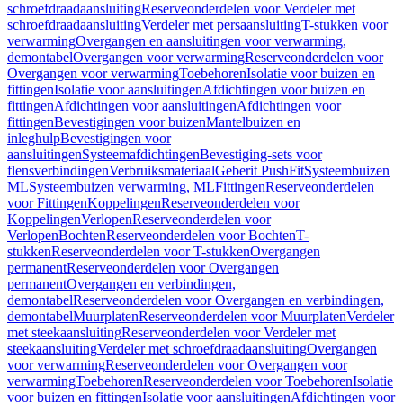
schroefdraadaansluiting
Reserveonderdelen voor Verdeler met
schroefdraadaansluiting
Verdeler met persaansluiting
T-stukken voor
verwarming
Overgangen en aansluitingen voor verwarming,
demontabel
Overgangen voor verwarming
Reserveonderdelen voor
Overgangen voor verwarming
Toebehoren
Isolatie voor buizen en
fittingen
Isolatie voor aansluitingen
Afdichtingen voor buizen en
fittingen
Afdichtingen voor aansluitingen
Afdichtingen voor
fittingen
Bevestigingen voor buizen
Mantelbuizen en
inleghulp
Bevestigingen voor
aansluitingen
Systeemafdichtingen
Bevestiging-sets voor
flensverbindingen
Verbruiksmateriaal
Geberit PushFit
Systeembuizen
ML
Systeembuizen verwarming, ML
Fittingen
Reserveonderdelen
voor Fittingen
Koppelingen
Reserveonderdelen voor
Koppelingen
Verlopen
Reserveonderdelen voor
Verlopen
Bochten
Reserveonderdelen voor Bochten
T-
stukken
Reserveonderdelen voor T-stukken
Overgangen
permanent
Reserveonderdelen voor Overgangen
permanent
Overgangen en verbindingen,
demontabel
Reserveonderdelen voor Overgangen en verbindingen,
demontabel
Muurplaten
Reserveonderdelen voor Muurplaten
Verdeler
met steekaansluiting
Reserveonderdelen voor Verdeler met
steekaansluiting
Verdeler met schroefdraadaansluiting
Overgangen
voor verwarming
Reserveonderdelen voor Overgangen voor
verwarming
Toebehoren
Reserveonderdelen voor Toebehoren
Isolatie
voor buizen en fittingen
Isolatie voor aansluitingen
Afdichtingen voor