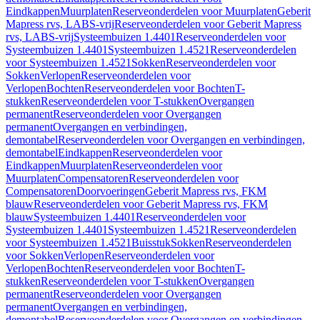
Eindkappen
Muurplaten
Reserveonderdelen voor Muurplaten
Geberit
Mapress rvs, LABS-vrij
Reserveonderdelen voor Geberit Mapress
rvs, LABS-vrij
Systeembuizen 1.4401
Reserveonderdelen voor
Systeembuizen 1.4401
Systeembuizen 1.4521
Reserveonderdelen
voor Systeembuizen 1.4521
Sokken
Reserveonderdelen voor
Sokken
Verlopen
Reserveonderdelen voor
Verlopen
Bochten
Reserveonderdelen voor Bochten
T-
stukken
Reserveonderdelen voor T-stukken
Overgangen
permanent
Reserveonderdelen voor Overgangen
permanent
Overgangen en verbindingen,
demontabel
Reserveonderdelen voor Overgangen en verbindingen,
demontabel
Eindkappen
Reserveonderdelen voor
Eindkappen
Muurplaten
Reserveonderdelen voor
Muurplaten
Compensatoren
Reserveonderdelen voor
Compensatoren
Doorvoeringen
Geberit Mapress rvs, FKM
blauw
Reserveonderdelen voor Geberit Mapress rvs, FKM
blauw
Systeembuizen 1.4401
Reserveonderdelen voor
Systeembuizen 1.4401
Systeembuizen 1.4521
Reserveonderdelen
voor Systeembuizen 1.4521
Buisstuk
Sokken
Reserveonderdelen
voor Sokken
Verlopen
Reserveonderdelen voor
Verlopen
Bochten
Reserveonderdelen voor Bochten
T-
stukken
Reserveonderdelen voor T-stukken
Overgangen
permanent
Reserveonderdelen voor Overgangen
permanent
Overgangen en verbindingen,
demontabel
Reserveonderdelen voor Overgangen en verbindingen,