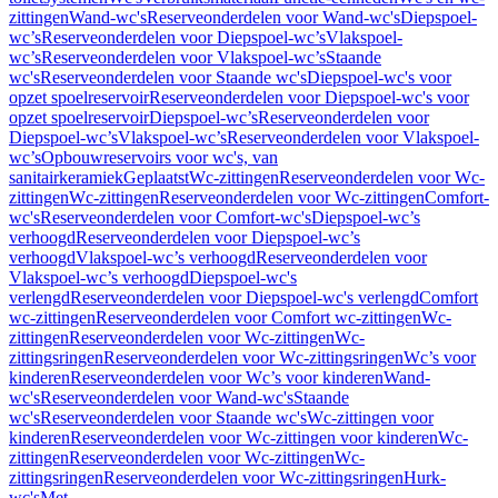
zittingen
Wand-wc's
Reserveonderdelen voor Wand-wc's
Diepspoel-
wc’s
Reserveonderdelen voor Diepspoel-wc’s
Vlakspoel-
wc’s
Reserveonderdelen voor Vlakspoel-wc’s
Staande
wc's
Reserveonderdelen voor Staande wc's
Diepspoel-wc's voor
opzet spoelreservoir
Reserveonderdelen voor Diepspoel-wc's voor
opzet spoelreservoir
Diepspoel-wc’s
Reserveonderdelen voor
Diepspoel-wc’s
Vlakspoel-wc’s
Reserveonderdelen voor Vlakspoel-
wc’s
Opbouwreservoirs voor wc's, van
sanitairkeramiek
Geplaatst
Wc-zittingen
Reserveonderdelen voor Wc-
zittingen
Wc-zittingen
Reserveonderdelen voor Wc-zittingen
Comfort-
wc's
Reserveonderdelen voor Comfort-wc's
Diepspoel-wc’s
verhoogd
Reserveonderdelen voor Diepspoel-wc’s
verhoogd
Vlakspoel-wc’s verhoogd
Reserveonderdelen voor
Vlakspoel-wc’s verhoogd
Diepspoel-wc's
verlengd
Reserveonderdelen voor Diepspoel-wc's verlengd
Comfort
wc-zittingen
Reserveonderdelen voor Comfort wc-zittingen
Wc-
zittingen
Reserveonderdelen voor Wc-zittingen
Wc-
zittingsringen
Reserveonderdelen voor Wc-zittingsringen
Wc’s voor
kinderen
Reserveonderdelen voor Wc’s voor kinderen
Wand-
wc's
Reserveonderdelen voor Wand-wc's
Staande
wc's
Reserveonderdelen voor Staande wc's
Wc-zittingen voor
kinderen
Reserveonderdelen voor Wc-zittingen voor kinderen
Wc-
zittingen
Reserveonderdelen voor Wc-zittingen
Wc-
zittingsringen
Reserveonderdelen voor Wc-zittingsringen
Hurk-
wc's
Met