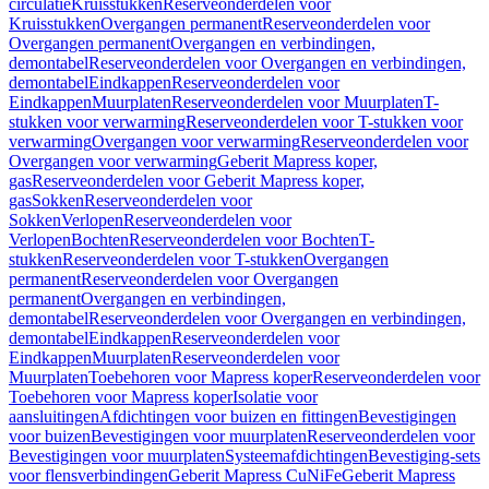
circulatie
Kruisstukken
Reserveonderdelen voor
Kruisstukken
Overgangen permanent
Reserveonderdelen voor
Overgangen permanent
Overgangen en verbindingen,
demontabel
Reserveonderdelen voor Overgangen en verbindingen,
demontabel
Eindkappen
Reserveonderdelen voor
Eindkappen
Muurplaten
Reserveonderdelen voor Muurplaten
T-
stukken voor verwarming
Reserveonderdelen voor T-stukken voor
verwarming
Overgangen voor verwarming
Reserveonderdelen voor
Overgangen voor verwarming
Geberit Mapress koper,
gas
Reserveonderdelen voor Geberit Mapress koper,
gas
Sokken
Reserveonderdelen voor
Sokken
Verlopen
Reserveonderdelen voor
Verlopen
Bochten
Reserveonderdelen voor Bochten
T-
stukken
Reserveonderdelen voor T-stukken
Overgangen
permanent
Reserveonderdelen voor Overgangen
permanent
Overgangen en verbindingen,
demontabel
Reserveonderdelen voor Overgangen en verbindingen,
demontabel
Eindkappen
Reserveonderdelen voor
Eindkappen
Muurplaten
Reserveonderdelen voor
Muurplaten
Toebehoren voor Mapress koper
Reserveonderdelen voor
Toebehoren voor Mapress koper
Isolatie voor
aansluitingen
Afdichtingen voor buizen en fittingen
Bevestigingen
voor buizen
Bevestigingen voor muurplaten
Reserveonderdelen voor
Bevestigingen voor muurplaten
Systeemafdichtingen
Bevestiging-sets
voor flensverbindingen
Geberit Mapress CuNiFe
Geberit Mapress