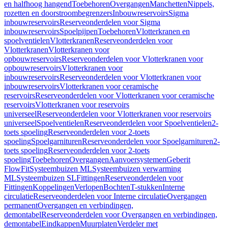
en halfhoog hangend
Toebehoren
Overgangen
Manchetten
Nippels,
rozetten en doorstroombegrenzers
Inbouwreservoirs
Sigma
inbouwreservoirs
Reserveonderdelen voor Sigma
inbouwreservoirs
Spoelpijpen
Toebehoren
Vlotterkranen en
spoelventielen
Vlotterkranen
Reserveonderdelen voor
Vlotterkranen
Vlotterkranen voor
opbouwreservoirs
Reserveonderdelen voor Vlotterkranen voor
opbouwreservoirs
Vlotterkranen voor
inbouwreservoirs
Reserveonderdelen voor Vlotterkranen voor
inbouwreservoirs
Vlotterkranen voor ceramische
reservoirs
Reserveonderdelen voor Vlotterkranen voor ceramische
reservoirs
Vlotterkranen voor reservoirs
universeel
Reserveonderdelen voor Vlotterkranen voor reservoirs
universeel
Spoelventielen
Reserveonderdelen voor Spoelventielen
2-
toets spoeling
Reserveonderdelen voor 2-toets
spoeling
Spoelgarnituren
Reserveonderdelen voor Spoelgarnituren
2-
toets spoeling
Reserveonderdelen voor 2-toets
spoeling
Toebehoren
Overgangen
Aanvoersystemen
Geberit
FlowFit
Systeembuizen ML
Systeembuizen verwarming
ML
Systeembuizen SL
Fittingen
Reserveonderdelen voor
Fittingen
Koppelingen
Verlopen
Bochten
T-stukken
Interne
circulatie
Reserveonderdelen voor Interne circulatie
Overgangen
permanent
Overgangen en verbindingen,
demontabel
Reserveonderdelen voor Overgangen en verbindingen,
demontabel
Eindkappen
Muurplaten
Verdeler met