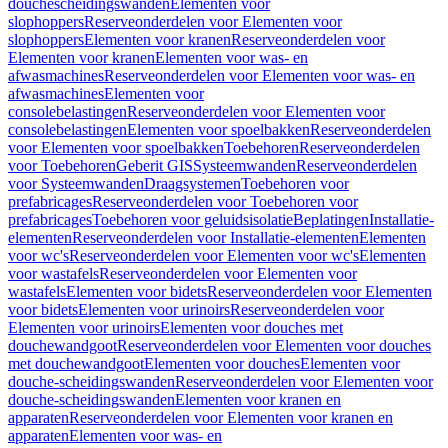
douchescheidingswanden
Elementen voor
slophoppers
Reserveonderdelen voor Elementen voor
slophoppers
Elementen voor kranen
Reserveonderdelen voor
Elementen voor kranen
Elementen voor was- en
afwasmachines
Reserveonderdelen voor Elementen voor was- en
afwasmachines
Elementen voor
consolebelastingen
Reserveonderdelen voor Elementen voor
consolebelastingen
Elementen voor spoelbakken
Reserveonderdelen
voor Elementen voor spoelbakken
Toebehoren
Reserveonderdelen
voor Toebehoren
Geberit GIS
Systeemwanden
Reserveonderdelen
voor Systeemwanden
Draagsystemen
Toebehoren voor
prefabricages
Reserveonderdelen voor Toebehoren voor
prefabricages
Toebehoren voor geluidsisolatie
Beplatingen
Installatie-
elementen
Reserveonderdelen voor Installatie-elementen
Elementen
voor wc's
Reserveonderdelen voor Elementen voor wc's
Elementen
voor wastafels
Reserveonderdelen voor Elementen voor
wastafels
Elementen voor bidets
Reserveonderdelen voor Elementen
voor bidets
Elementen voor urinoirs
Reserveonderdelen voor
Elementen voor urinoirs
Elementen voor douches met
douchewandgoot
Reserveonderdelen voor Elementen voor douches
met douchewandgoot
Elementen voor douches
Elementen voor
douche-scheidingswanden
Reserveonderdelen voor Elementen voor
douche-scheidingswanden
Elementen voor kranen en
apparaten
Reserveonderdelen voor Elementen voor kranen en
apparaten
Elementen voor was- en