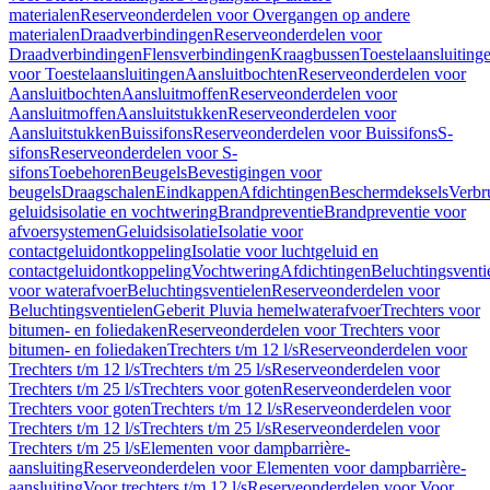
materialen
Reserveonderdelen voor Overgangen op andere
materialen
Draadverbindingen
Reserveonderdelen voor
Draadverbindingen
Flensverbindingen
Kraagbussen
Toestelaansluiting
voor Toestelaansluitingen
Aansluitbochten
Reserveonderdelen voor
Aansluitbochten
Aansluitmoffen
Reserveonderdelen voor
Aansluitmoffen
Aansluitstukken
Reserveonderdelen voor
Aansluitstukken
Buissifons
Reserveonderdelen voor Buissifons
S-
sifons
Reserveonderdelen voor S-
sifons
Toebehoren
Beugels
Bevestigingen voor
beugels
Draagschalen
Eindkappen
Afdichtingen
Beschermdeksels
Verbr
geluidsisolatie en vochtwering
Brandpreventie
Brandpreventie voor
afvoersystemen
Geluidsisolatie
Isolatie voor
contactgeluidontkoppeling
Isolatie voor luchtgeluid en
contactgeluidontkoppeling
Vochtwering
Afdichtingen
Beluchtingsventi
voor waterafvoer
Beluchtingsventielen
Reserveonderdelen voor
Beluchtingsventielen
Geberit Pluvia hemelwaterafvoer
Trechters voor
bitumen- en foliedaken
Reserveonderdelen voor Trechters voor
bitumen- en foliedaken
Trechters t/m 12 l/s
Reserveonderdelen voor
Trechters t/m 12 l/s
Trechters t/m 25 l/s
Reserveonderdelen voor
Trechters t/m 25 l/s
Trechters voor goten
Reserveonderdelen voor
Trechters voor goten
Trechters t/m 12 l/s
Reserveonderdelen voor
Trechters t/m 12 l/s
Trechters t/m 25 l/s
Reserveonderdelen voor
Trechters t/m 25 l/s
Elementen voor dampbarrière-
aansluiting
Reserveonderdelen voor Elementen voor dampbarrière-
aansluiting
Voor trechters t/m 12 l/s
Reserveonderdelen voor Voor