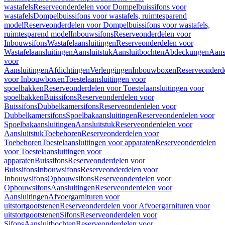
wastafels
Reserveonderdelen voor Dompelbuissifons voor
wastafels
Dompelbuissifons voor wastafels, ruimtesparend
model
Reserveonderdelen voor Dompelbuissifons voor wastafels,
ruimtesparend model
Inbouwsifons
Reserveonderdelen voor
Inbouwsifons
Wastafelaansluitingen
Reserveonderdelen voor
Wastafelaansluitingen
Aansluitstuk
Aansluitbochten
Abdeckungen
Aans
voor
Aansluitingen
Afdichtingen
Verlengingen
Inbouwboxen
Reserveonderd
voor Inbouwboxen
Toestelaansluitingen voor
spoelbakken
Reserveonderdelen voor Toestelaansluitingen voor
spoelbakken
Buissifons
Reserveonderdelen voor
Buissifons
Dubbelkamersifons
Reserveonderdelen voor
Dubbelkamersifons
Spoelbakaansluitingen
Reserveonderdelen voor
Spoelbakaansluitingen
Aansluitstuk
Reserveonderdelen voor
Aansluitstuk
Toebehoren
Reserveonderdelen voor
Toebehoren
Toestelaansluitingen voor apparaten
Reserveonderdelen
voor Toestelaansluitingen voor
apparaten
Buissifons
Reserveonderdelen voor
Buissifons
Inbouwsifons
Reserveonderdelen voor
Inbouwsifons
Opbouwsifons
Reserveonderdelen voor
Opbouwsifons
Aansluitingen
Reserveonderdelen voor
Aansluitingen
Afvoergarnituren voor
uitstortgootstenen
Reserveonderdelen voor Afvoergarnituren voor
uitstortgootstenen
Sifons
Reserveonderdelen voor
Sifons
Aansluitbochten
Reserveonderdelen voor