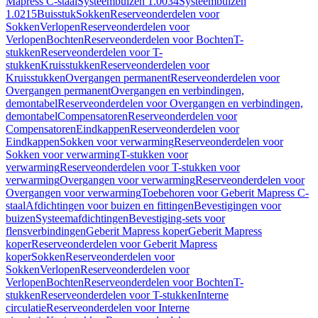
Mapress C-staal
Systeembuizen 1.0034
Systeembuizen
1.0215
Buisstuk
Sokken
Reserveonderdelen voor
Sokken
Verlopen
Reserveonderdelen voor
Verlopen
Bochten
Reserveonderdelen voor Bochten
T-
stukken
Reserveonderdelen voor T-
stukken
Kruisstukken
Reserveonderdelen voor
Kruisstukken
Overgangen permanent
Reserveonderdelen voor
Overgangen permanent
Overgangen en verbindingen,
demontabel
Reserveonderdelen voor Overgangen en verbindingen,
demontabel
Compensatoren
Reserveonderdelen voor
Compensatoren
Eindkappen
Reserveonderdelen voor
Eindkappen
Sokken voor verwarming
Reserveonderdelen voor
Sokken voor verwarming
T-stukken voor
verwarming
Reserveonderdelen voor T-stukken voor
verwarming
Overgangen voor verwarming
Reserveonderdelen voor
Overgangen voor verwarming
Toebehoren voor Geberit Mapress C-
staal
Afdichtingen voor buizen en fittingen
Bevestigingen voor
buizen
Systeemafdichtingen
Bevestiging-sets voor
flensverbindingen
Geberit Mapress koper
Geberit Mapress
koper
Reserveonderdelen voor Geberit Mapress
koper
Sokken
Reserveonderdelen voor
Sokken
Verlopen
Reserveonderdelen voor
Verlopen
Bochten
Reserveonderdelen voor Bochten
T-
stukken
Reserveonderdelen voor T-stukken
Interne
circulatie
Reserveonderdelen voor Interne