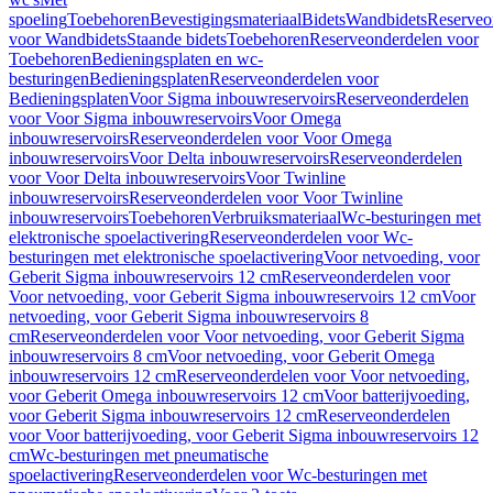
spoeling
Toebehoren
Bevestigingsmateriaal
Bidets
Wandbidets
Reserveo
voor Wandbidets
Staande bidets
Toebehoren
Reserveonderdelen voor
Toebehoren
Bedieningsplaten en wc-
besturingen
Bedieningsplaten
Reserveonderdelen voor
Bedieningsplaten
Voor Sigma inbouwreservoirs
Reserveonderdelen
voor Voor Sigma inbouwreservoirs
Voor Omega
inbouwreservoirs
Reserveonderdelen voor Voor Omega
inbouwreservoirs
Voor Delta inbouwreservoirs
Reserveonderdelen
voor Voor Delta inbouwreservoirs
Voor Twinline
inbouwreservoirs
Reserveonderdelen voor Voor Twinline
inbouwreservoirs
Toebehoren
Verbruiksmateriaal
Wc-besturingen met
elektronische spoelactivering
Reserveonderdelen voor Wc-
besturingen met elektronische spoelactivering
Voor netvoeding, voor
Geberit Sigma inbouwreservoirs 12 cm
Reserveonderdelen voor
Voor netvoeding, voor Geberit Sigma inbouwreservoirs 12 cm
Voor
netvoeding, voor Geberit Sigma inbouwreservoirs 8
cm
Reserveonderdelen voor Voor netvoeding, voor Geberit Sigma
inbouwreservoirs 8 cm
Voor netvoeding, voor Geberit Omega
inbouwreservoirs 12 cm
Reserveonderdelen voor Voor netvoeding,
voor Geberit Omega inbouwreservoirs 12 cm
Voor batterijvoeding,
voor Geberit Sigma inbouwreservoirs 12 cm
Reserveonderdelen
voor Voor batterijvoeding, voor Geberit Sigma inbouwreservoirs 12
cm
Wc-besturingen met pneumatische
spoelactivering
Reserveonderdelen voor Wc-besturingen met