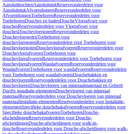
Aansluitbochten
Aansluitstuk
Reserveonderdelen voor
Aansluitstuk
Afvoerpluggen
Reserveonderdelen voor
Afvoerpluggen
Toebehoren
Reserveonderdelen voor
Toebehoren
Douches en baden
Douche
Vloerafvoer voor
douches
Reserveonderdelen voor Vloerafvoer voor
douches
Douchevloergoten
Reserveonderdelen voor
Douchevloergoten
Toebehoren voor
douchevloergoten
Reserveonderdelen voor Toebehoren voor
douchevloergoten
Douchevloerafvoeren
Reserveonderdelen voor
Douchevloerafvoeren
Toebehoren voor
douchevloerafvoeren
Reserveonderdelen voor Toebehoren voor
douchevloerafvoeren
Wandafvoeren
Reserveonderdelen voor
Wandafvoeren
Toebehoren voor wandafvoeren
Reserveonderdelen
voor Toebehoren voor wandafvoeren
Douchebakken en
douchevloeren
Reserveonderdelen voor Douchebakken en
douchevloeren
Douchevloeren van mineraalmateriaal en Geberit
Duofix installatie-elementen
Douchevloeren van mineraal
materiaal
Reserveonderdelen voor Douchevloeren van mineraal
materiaal
Installatie-elementen
Reserveonderdelen voor Installatie-
elementen
Specifieke douchebakafvoeren
Reserveonderdelen voor
Specifieke douchebakafvoeren
Toebehoren
Douche-
afscheidingen
Reserveonderdelen voor Douche-
afscheidingen
Douche-afscheidingen voor walk-in-
douche
Reserveonderdelen voor Douche-afscheidingen voor walk-
in-douche
Toebehoren
Reserveonderdelen voor