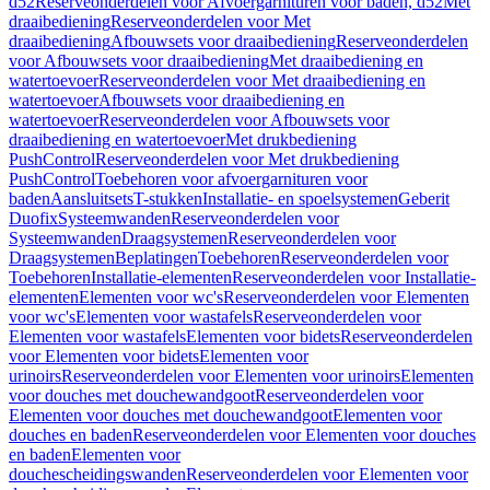
d52
Reserveonderdelen voor Afvoergarnituren voor baden, d52
Met
draaibediening
Reserveonderdelen voor Met
draaibediening
Afbouwsets voor draaibediening
Reserveonderdelen
voor Afbouwsets voor draaibediening
Met draaibediening en
watertoevoer
Reserveonderdelen voor Met draaibediening en
watertoevoer
Afbouwsets voor draaibediening en
watertoevoer
Reserveonderdelen voor Afbouwsets voor
draaibediening en watertoevoer
Met drukbediening
PushControl
Reserveonderdelen voor Met drukbediening
PushControl
Toebehoren voor afvoergarnituren voor
baden
Aansluitsets
T-stukken
Installatie- en spoelsystemen
Geberit
Duofix
Systeemwanden
Reserveonderdelen voor
Systeemwanden
Draagsystemen
Reserveonderdelen voor
Draagsystemen
Beplatingen
Toebehoren
Reserveonderdelen voor
Toebehoren
Installatie-elementen
Reserveonderdelen voor Installatie-
elementen
Elementen voor wc's
Reserveonderdelen voor Elementen
voor wc's
Elementen voor wastafels
Reserveonderdelen voor
Elementen voor wastafels
Elementen voor bidets
Reserveonderdelen
voor Elementen voor bidets
Elementen voor
urinoirs
Reserveonderdelen voor Elementen voor urinoirs
Elementen
voor douches met douchewandgoot
Reserveonderdelen voor
Elementen voor douches met douchewandgoot
Elementen voor
douches en baden
Reserveonderdelen voor Elementen voor douches
en baden
Elementen voor
douchescheidingswanden
Reserveonderdelen voor Elementen voor