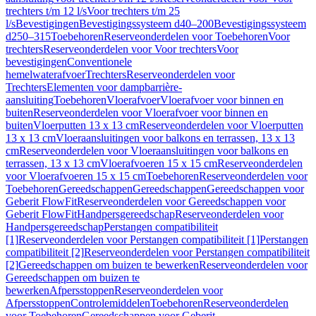
trechters t/m 12 l/s
Voor trechters t/m 25
l/s
Bevestigingen
Bevestigingssysteem d40–200
Bevestigingssysteem
d250–315
Toebehoren
Reserveonderdelen voor Toebehoren
Voor
trechters
Reserveonderdelen voor Voor trechters
Voor
bevestigingen
Conventionele
hemelwaterafvoer
Trechters
Reserveonderdelen voor
Trechters
Elementen voor dampbarrière-
aansluiting
Toebehoren
Vloerafvoer
Vloerafvoer voor binnen en
buiten
Reserveonderdelen voor Vloerafvoer voor binnen en
buiten
Vloerputten 13 x 13 cm
Reserveonderdelen voor Vloerputten
13 x 13 cm
Vloeraansluitingen voor balkons en terrassen, 13 x 13
cm
Reserveonderdelen voor Vloeraansluitingen voor balkons en
terrassen, 13 x 13 cm
Vloerafvoeren 15 x 15 cm
Reserveonderdelen
voor Vloerafvoeren 15 x 15 cm
Toebehoren
Reserveonderdelen voor
Toebehoren
Gereedschappen
Gereedschappen
Gereedschappen voor
Geberit FlowFit
Reserveonderdelen voor Gereedschappen voor
Geberit FlowFit
Handpersgereedschap
Reserveonderdelen voor
Handpersgereedschap
Perstangen compatibiliteit
[1]
Reserveonderdelen voor Perstangen compatibiliteit [1]
Perstangen
compatibiliteit [2]
Reserveonderdelen voor Perstangen compatibiliteit
[2]
Gereedschappen om buizen te bewerken
Reserveonderdelen voor
Gereedschappen om buizen te
bewerken
Afpersstoppen
Reserveonderdelen voor
Afpersstoppen
Controlemiddelen
Toebehoren
Reserveonderdelen
voor Toebehoren
Gereedschappen voor Geberit