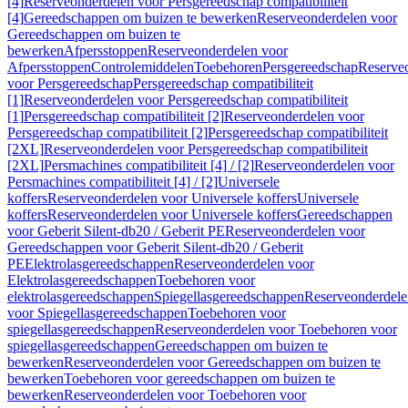
[4]
Reserveonderdelen voor Persgereedschap compatibiliteit
[4]
Gereedschappen om buizen te bewerken
Reserveonderdelen voor
Gereedschappen om buizen te
bewerken
Afpersstoppen
Reserveonderdelen voor
Afpersstoppen
Controlemiddelen
Toebehoren
Persgereedschap
Reserve
voor Persgereedschap
Persgereedschap compatibiliteit
[1]
Reserveonderdelen voor Persgereedschap compatibiliteit
[1]
Persgereedschap compatibiliteit [2]
Reserveonderdelen voor
Persgereedschap compatibiliteit [2]
Persgereedschap compatibiliteit
[2XL]
Reserveonderdelen voor Persgereedschap compatibiliteit
[2XL]
Persmachines compatibiliteit [4] / [2]
Reserveonderdelen voor
Persmachines compatibiliteit [4] / [2]
Universele
koffers
Reserveonderdelen voor Universele koffers
Universele
koffers
Reserveonderdelen voor Universele koffers
Gereedschappen
voor Geberit Silent-db20 / Geberit PE
Reserveonderdelen voor
Gereedschappen voor Geberit Silent-db20 / Geberit
PE
Elektrolasgereedschappen
Reserveonderdelen voor
Elektrolasgereedschappen
Toebehoren voor
elektrolasgereedschappen
Spiegellasgereedschappen
Reserveonderdele
voor Spiegellasgereedschappen
Toebehoren voor
spiegellasgereedschappen
Reserveonderdelen voor Toebehoren voor
spiegellasgereedschappen
Gereedschappen om buizen te
bewerken
Reserveonderdelen voor Gereedschappen om buizen te
bewerken
Toebehoren voor gereedschappen om buizen te
bewerken
Reserveonderdelen voor Toebehoren voor