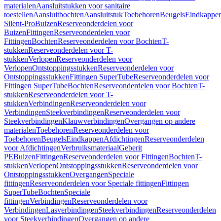
materialen
Aansluitstukken voor sanitaire
toestellen
Aansluitbochten
Aansluitstuk
Toebehoren
Beugels
Eindkappe
Silent-Pro
Buizen
Reserveonderdelen voor
Buizen
Fittingen
Reserveonderdelen voor
Fittingen
Bochten
Reserveonderdelen voor Bochten
T-
stukken
Reserveonderdelen voor T-
stukken
Verlopen
Reserveonderdelen voor
Verlopen
Ontstoppingsstukken
Reserveonderdelen voor
Ontstoppingsstukken
Fittingen SuperTube
Reserveonderdelen voor
Fittingen SuperTube
Bochten
Reserveonderdelen voor Bochten
T-
stukken
Reserveonderdelen voor T-
stukken
Verbindingen
Reserveonderdelen voor
Verbindingen
Steekverbindingen
Reserveonderdelen voor
Steekverbindingen
Klauwverbindingen
Overgangen op andere
materialen
Toebehoren
Reserveonderdelen voor
Toebehoren
Beugels
Eindkappen
Afdichtingen
Reserveonderdelen
voor Afdichtingen
Verbruiksmateriaal
Geberit
PE
Buizen
Fittingen
Reserveonderdelen voor Fittingen
Bochten
T-
stukken
Verlopen
Ontstoppingsstukken
Reserveonderdelen voor
Ontstoppingsstukken
Overgangen
Speciale
fittingen
Reserveonderdelen voor Speciale fittingen
Fittingen
SuperTube
Bochten
Speciale
fittingen
Verbindingen
Reserveonderdelen voor
Verbindingen
Lasverbindingen
Steekverbindingen
Reserveonderdelen
voor Steekverbindingen
Overgangen op andere