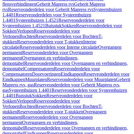
flensverbindingen
Geberit Mapress rvs
Geberit Mapress
rvs
Reserveonderdelen voor Geberit Mapress rvs
Systeembuizen
1.4401
Reserveonderdelen voor Systeembuizen
1.4401
Systeembuizen 1.4521
Reserveonderdelen voor
Systeembuizen 1.4521
Buisstuk
Sokken
Reserveonderdelen voor
Sokken
Verlopen
Reserveonderdelen voor
Verlopen
Bochten
Reserveonderdelen voor Bochten
T-
stukken
Reserveonderdelen voor T-stukken
Interne
circulatie
Reserveonderdelen voor Interne circulatie
Overgangen
permanent
Reserveonderdelen voor Overgangen
permanent
Overgangen en verbindingen,
demontabel
Reserveonderdelen voor Overgangen en verbindingen,
demontabel
Compensatoren
Reserveonderdelen voor
Compensatoren
Doorvoeringen
Eindkappen
Reserveonderdelen voor
Eindkappen
Muurplaten
Reserveonderdelen voor Muurplaten
Geberit
Mapress rvs, gas
Reserveonderdelen voor Geberit Mapress rvs,
gas
Systeembuizen 1.4401
Reserveonderdelen voor Systeembuizen
1.4401
Buisstuk
Sokken
Reserveonderdelen voor
Sokken
Verlopen
Reserveonderdelen voor
Verlopen
Bochten
Reserveonderdelen voor Bochten
T-
stukken
Reserveonderdelen voor T-stukken
Overgangen
permanent
Reserveonderdelen voor Overgangen
permanent
Overgangen en verbindingen,
demontabel
Reserveonderdelen voor Overgangen en verbindingen,
demontabel
Eindkappen
Reserveonderdelen voor