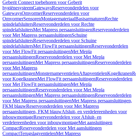
Geberit Connect toebehoren voor Geberit
hygiënesysteem
Gateways
Reserveonderdelen voor
Gateways
Omvormer
Reserveonderdelen voor
Omvormer
Sensoren
Montagemateriaal
Basisarmaturen
Rechte
spindelafsluiters
Reserveonderdelen voor Rechte
spindelafsluiters
Met Mapress persaansluitingen
Reserveonderdelen
voor Met Mapress persaansluitingen
Schuine
spindelafsluiters
Reserveonderdelen voor Schuine
spindelafsluiters
Met FlowFit persaansluitingen
Reserveonderdelen
voor Met FlowFit persaansluitingen
Met Mepla
persaansluitingen
Reserveonderdelen voor Met Mepla
persaansluitingen
Met Mapress persaansluitingen
Reserveonderdelen
voor Met Mapress
persaansluitingen
Monsternameventielen
Aftapventielen
Kogelkranen
R
voor Kogelkranen
Met FlowFit persaansluitingen
Reserveonderdelen
voor Met FlowFit persaansluitingen
Met Mepla
persaansluitingen
Reserveonderdelen voor Met Mepla
persaansluitingen
Met Mapress persaansluitingen
Reserveonderdelen
voor Met Mapress persaansluitingen
Met Mapress persaansluitingen,
FKM blauw
Reserveonderdelen voor Met Mapress
persaansluitingen, FKM blauw
Afsluit- en verdelereenheden voor
inbouwmontage
Reserveonderdelen voor Afsluit- en
verdelereenheden voor inbouwmontage
Met aansluitingen
Compact
Reserveonderdelen voor Met aansluitingen
Compact
Terugslagventielen
Met Mapress