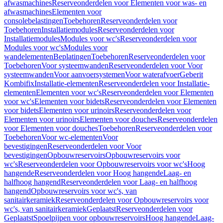
afwasmachines
Reserveonderdelen voor Elementen voor was- en
afwasmachines
Elementen voor
consolebelastingen
Toebehoren
Reserveonderdelen voor
Toebehoren
Installatiemodules
Reserveonderdelen voor
Installatiemodules
Modules voor wc's
Reserveonderdelen voor
Modules voor wc's
Modules voor
wandelementen
Beplatingen
Toebehoren
Reserveonderdelen voor
Toebehoren
Voor systeemwanden
Reserveonderdelen voor Voor
systeemwanden
Voor aanvoersystemen
Voor waterafvoer
Geberit
Kombifix
Installatie-elementen
Reserveonderdelen voor Installatie-
elementen
Elementen voor wc's
Reserveonderdelen voor Elementen
voor wc's
Elementen voor bidets
Reserveonderdelen voor Elementen
voor bidets
Elementen voor urinoirs
Reserveonderdelen voor
Elementen voor urinoirs
Elementen voor douches
Reserveonderdelen
voor Elementen voor douches
Toebehoren
Reserveonderdelen voor
Toebehoren
Voor wc-elementen
Voor
bevestigingen
Reserveonderdelen voor Voor
bevestigingen
Opbouwreservoirs
Opbouwreservoirs voor
wc's
Reserveonderdelen voor Opbouwreservoirs voor wc's
Hoog
hangende
Reserveonderdelen voor Hoog hangende
Laag- en
halfhoog hangend
Reserveonderdelen voor Laag- en halfhoog
hangend
Opbouwreservoirs voor wc's, van
sanitairkeramiek
Reserveonderdelen voor Opbouwreservoirs voor
wc's, van sanitairkeramiek
Geplaatst
Reserveonderdelen voor
Geplaatst
Spoelpijpen voor opbouwreservoirs
Hoog hangende
Laag-