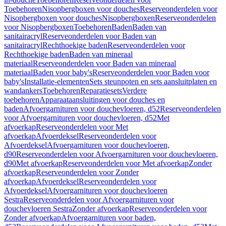
Toebehoren
Nisopbergboxen voor douches
Reserveonderdelen voor
Nisopbergboxen voor douches
Nisopbergboxen
Reserveonderdelen
voor Nisopbergboxen
Toebehoren
Baden
Baden van
sanitairacryl
Reserveonderdelen voor Baden van
sanitairacryl
Rechthoekige baden
Reserveonderdelen voor
Rechthoekige baden
Baden van mineraal
materiaal
Reserveonderdelen voor Baden van mineraal
materiaal
Baden voor baby's
Reserveonderdelen voor Baden voor
baby's
Installatie-elementen
Sets steunpoten en sets aansluitplaten en
wandankers
Toebehoren
Reparatiesets
Verdere
toebehoren
Apparaataansluitingen voor douches en
baden
Afvoergarnituren voor douchevloeren, d52
Reserveonderdelen
voor Afvoergarnituren voor douchevloeren, d52
Met
afvoerkap
Reserveonderdelen voor Met
afvoerkap
Afvoerdeksel
Reserveonderdelen voor
Afvoerdeksel
Afvoergarnituren voor douchevloeren,
d90
Reserveonderdelen voor Afvoergarnituren voor douchevloeren,
d90
Met afvoerkap
Reserveonderdelen voor Met afvoerkap
Zonder
afvoerkap
Reserveonderdelen voor Zonder
afvoerkap
Afvoerdeksel
Reserveonderdelen voor
Afvoerdeksel
Afvoergarnituren voor douchevloeren
Sestra
Reserveonderdelen voor Afvoergarnituren voor
douchevloeren Sestra
Zonder afvoerkap
Reserveonderdelen voor
Zonder afvoerkap
Afvoergarnituren voor baden,