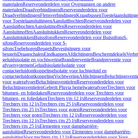
materialen
Reserveonderdelen voor Overgangen op andere
materialen
Draadverbindingen
Reserveonderdelen voor
Draadverbindingen
Flensverbindingen
Kraagbussen
Toestelaansluiting
voor Toestelaansluitingen
Aansluitbochten
Reserveonderdelen voor
Aansluitbochten
Aansluitmoffen
Reserveonderdelen voor
Aansluitmoffen
Aansluitstukken
Reserveonderdelen voor
Aansluitstukken
Buissifons
Reserveonderdelen voor Buissifons
S-
sifons
Reserveonderdelen voor S-
sifons
Toebehoren
Beugels
Bevestigingen voor
beugels
Draagschalen
Eindkappen
Afdichtingen
Beschermdeksels
Verbr
geluidsisolatie en vochtwering
Brandpreventie
Brandpreventie voor
afvoersystemen
Geluidsisolatie
Isolatie voor
contactgeluidontkoppeling
Isolatie voor luchtgeluid en
contactgeluidontkoppeling
Vochtwering
Afdichtingen
Beluchtingsventi
voor waterafvoer
Beluchtingsventielen
Reserveonderdelen voor
Beluchtingsventielen
Geberit Pluvia hemelwaterafvoer
Trechters voor
bitumen- en foliedaken
Reserveonderdelen voor Trechters voor
bitumen- en foliedaken
Trechters t/m 12 l/s
Reserveonderdelen voor
Trechters t/m 12 l/s
Trechters t/m 25 l/s
Reserveonderdelen voor
Trechters t/m 25 l/s
Trechters voor goten
Reserveonderdelen voor
Trechters voor goten
Trechters t/m 12 l/s
Reserveonderdelen voor
Trechters t/m 12 l/s
Trechters t/m 25 l/s
Reserveonderdelen voor
Trechters t/m 25 l/s
Elementen voor dampbarrière-
aansluiting
Reserveonderdelen voor Elementen voor dampbarrière-
aansluiting
Voor trechters t/m 12 l/s
Reserveonderdelen voor Voor