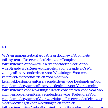
NL
Wc's en urinoirs
Geberit AquaClean douchewc’s
Complete
toiletsystemen
Reserveonderdelen voor Complete
toiletsystemen
Wand-wc's
Reserveonderdelen voor Wand-
wc's
Staande wc's
Reserveonderdelen voor Staande wc's
Wc-
zittingen
Reserveonderdelen voor Wc-zittingen
Voor wc-
keramiek
Reserveonderdelen voor Voor wc-
keramiek
Designplaten
Reserveonderdelen voor Designplaten
Voor
complete toiletsystemen
Reserveonderdelen voor Voor complete
toiletsystemen
Voor wc-zittingen
Reserveonderdelen voor Voor wc-
zittingen
Toebehoren
Reserveonderdelen voor Toebehoren
Voor
complete toiletsystemen
Voor wc-zittingen
Reserveonderdelen voor
Voor wc-zittingen
Voor wc-zittingen en complete
toiletsystemen
Wc's
Verbruiksmateriaal
Functie-eenheden
Wc's en wc-