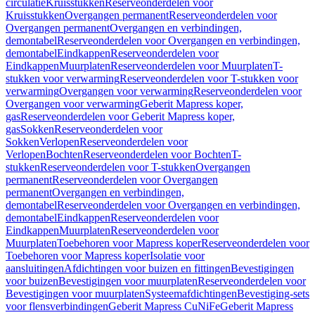
circulatie
Kruisstukken
Reserveonderdelen voor
Kruisstukken
Overgangen permanent
Reserveonderdelen voor
Overgangen permanent
Overgangen en verbindingen,
demontabel
Reserveonderdelen voor Overgangen en verbindingen,
demontabel
Eindkappen
Reserveonderdelen voor
Eindkappen
Muurplaten
Reserveonderdelen voor Muurplaten
T-
stukken voor verwarming
Reserveonderdelen voor T-stukken voor
verwarming
Overgangen voor verwarming
Reserveonderdelen voor
Overgangen voor verwarming
Geberit Mapress koper,
gas
Reserveonderdelen voor Geberit Mapress koper,
gas
Sokken
Reserveonderdelen voor
Sokken
Verlopen
Reserveonderdelen voor
Verlopen
Bochten
Reserveonderdelen voor Bochten
T-
stukken
Reserveonderdelen voor T-stukken
Overgangen
permanent
Reserveonderdelen voor Overgangen
permanent
Overgangen en verbindingen,
demontabel
Reserveonderdelen voor Overgangen en verbindingen,
demontabel
Eindkappen
Reserveonderdelen voor
Eindkappen
Muurplaten
Reserveonderdelen voor
Muurplaten
Toebehoren voor Mapress koper
Reserveonderdelen voor
Toebehoren voor Mapress koper
Isolatie voor
aansluitingen
Afdichtingen voor buizen en fittingen
Bevestigingen
voor buizen
Bevestigingen voor muurplaten
Reserveonderdelen voor
Bevestigingen voor muurplaten
Systeemafdichtingen
Bevestiging-sets
voor flensverbindingen
Geberit Mapress CuNiFe
Geberit Mapress