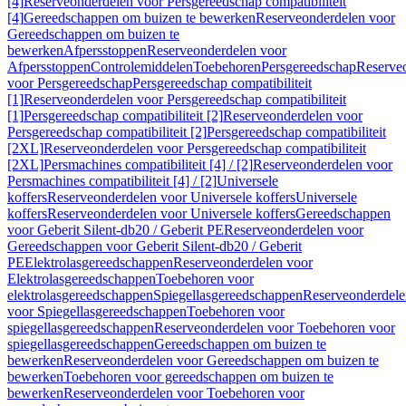
[4]
Reserveonderdelen voor Persgereedschap compatibiliteit
[4]
Gereedschappen om buizen te bewerken
Reserveonderdelen voor
Gereedschappen om buizen te
bewerken
Afpersstoppen
Reserveonderdelen voor
Afpersstoppen
Controlemiddelen
Toebehoren
Persgereedschap
Reserve
voor Persgereedschap
Persgereedschap compatibiliteit
[1]
Reserveonderdelen voor Persgereedschap compatibiliteit
[1]
Persgereedschap compatibiliteit [2]
Reserveonderdelen voor
Persgereedschap compatibiliteit [2]
Persgereedschap compatibiliteit
[2XL]
Reserveonderdelen voor Persgereedschap compatibiliteit
[2XL]
Persmachines compatibiliteit [4] / [2]
Reserveonderdelen voor
Persmachines compatibiliteit [4] / [2]
Universele
koffers
Reserveonderdelen voor Universele koffers
Universele
koffers
Reserveonderdelen voor Universele koffers
Gereedschappen
voor Geberit Silent-db20 / Geberit PE
Reserveonderdelen voor
Gereedschappen voor Geberit Silent-db20 / Geberit
PE
Elektrolasgereedschappen
Reserveonderdelen voor
Elektrolasgereedschappen
Toebehoren voor
elektrolasgereedschappen
Spiegellasgereedschappen
Reserveonderdele
voor Spiegellasgereedschappen
Toebehoren voor
spiegellasgereedschappen
Reserveonderdelen voor Toebehoren voor
spiegellasgereedschappen
Gereedschappen om buizen te
bewerken
Reserveonderdelen voor Gereedschappen om buizen te
bewerken
Toebehoren voor gereedschappen om buizen te
bewerken
Reserveonderdelen voor Toebehoren voor