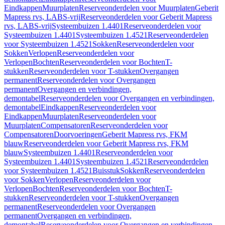
Eindkappen
Muurplaten
Reserveonderdelen voor Muurplaten
Geberit
Mapress rvs, LABS-vrij
Reserveonderdelen voor Geberit Mapress
rvs, LABS-vrij
Systeembuizen 1.4401
Reserveonderdelen voor
Systeembuizen 1.4401
Systeembuizen 1.4521
Reserveonderdelen
voor Systeembuizen 1.4521
Sokken
Reserveonderdelen voor
Sokken
Verlopen
Reserveonderdelen voor
Verlopen
Bochten
Reserveonderdelen voor Bochten
T-
stukken
Reserveonderdelen voor T-stukken
Overgangen
permanent
Reserveonderdelen voor Overgangen
permanent
Overgangen en verbindingen,
demontabel
Reserveonderdelen voor Overgangen en verbindingen,
demontabel
Eindkappen
Reserveonderdelen voor
Eindkappen
Muurplaten
Reserveonderdelen voor
Muurplaten
Compensatoren
Reserveonderdelen voor
Compensatoren
Doorvoeringen
Geberit Mapress rvs, FKM
blauw
Reserveonderdelen voor Geberit Mapress rvs, FKM
blauw
Systeembuizen 1.4401
Reserveonderdelen voor
Systeembuizen 1.4401
Systeembuizen 1.4521
Reserveonderdelen
voor Systeembuizen 1.4521
Buisstuk
Sokken
Reserveonderdelen
voor Sokken
Verlopen
Reserveonderdelen voor
Verlopen
Bochten
Reserveonderdelen voor Bochten
T-
stukken
Reserveonderdelen voor T-stukken
Overgangen
permanent
Reserveonderdelen voor Overgangen
permanent
Overgangen en verbindingen,
demontabel
Reserveonderdelen voor Overgangen en verbindingen,