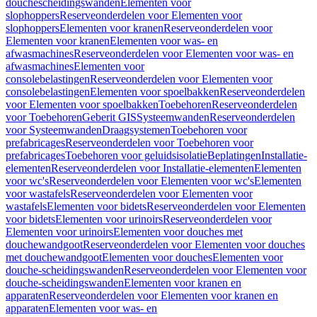
douchescheidingswanden
Elementen voor
slophoppers
Reserveonderdelen voor Elementen voor
slophoppers
Elementen voor kranen
Reserveonderdelen voor
Elementen voor kranen
Elementen voor was- en
afwasmachines
Reserveonderdelen voor Elementen voor was- en
afwasmachines
Elementen voor
consolebelastingen
Reserveonderdelen voor Elementen voor
consolebelastingen
Elementen voor spoelbakken
Reserveonderdelen
voor Elementen voor spoelbakken
Toebehoren
Reserveonderdelen
voor Toebehoren
Geberit GIS
Systeemwanden
Reserveonderdelen
voor Systeemwanden
Draagsystemen
Toebehoren voor
prefabricages
Reserveonderdelen voor Toebehoren voor
prefabricages
Toebehoren voor geluidsisolatie
Beplatingen
Installatie-
elementen
Reserveonderdelen voor Installatie-elementen
Elementen
voor wc's
Reserveonderdelen voor Elementen voor wc's
Elementen
voor wastafels
Reserveonderdelen voor Elementen voor
wastafels
Elementen voor bidets
Reserveonderdelen voor Elementen
voor bidets
Elementen voor urinoirs
Reserveonderdelen voor
Elementen voor urinoirs
Elementen voor douches met
douchewandgoot
Reserveonderdelen voor Elementen voor douches
met douchewandgoot
Elementen voor douches
Elementen voor
douche-scheidingswanden
Reserveonderdelen voor Elementen voor
douche-scheidingswanden
Elementen voor kranen en
apparaten
Reserveonderdelen voor Elementen voor kranen en
apparaten
Elementen voor was- en