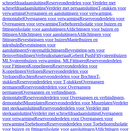
schroefdraadaansluiting
Reserveonderdelen voor Verdeler met
schroefdraadaansluiting
Verdeler met persaansluiting
T-stukken voor
verwarming
Overgangen en aansluitingen voor verwarming,
demontabel
Overgangen voor verwarming
Reserveonderdelen voor
Overgangen voor verwarming
Toebehoren
Isolatie voor buizen en
fittingen
Isolatie voor aansluitingen
Afdichtingen voor buizen en
fittingen
Afdichtingen voor aansluitingen
Afdichtingen voor
fittingen
Bevestigingen voor buizen
Mantelbuizen en
inleghulp
Bevestigingen voor
aansluitingen
Systeemafdichtingen
Bevestiging-sets voor
flensverbindingen
Verbruiksmateriaal
Geberit PushFit
Systeembuizen
ML
Systeembuizen verwarming, ML
Fittingen
Reserveonderdelen
voor Fittingen
Koppelingen
Reserveonderdelen voor
Koppelingen
Verlopen
Reserveonderdelen voor
Verlopen
Bochten
Reserveonderdelen voor Bochten
T-
stukken
Reserveonderdelen voor T-stukken
Overgangen
permanent
Reserveonderdelen voor Overgangen
permanent
Overgangen en verbindingen,
demontabel
Reserveonderdelen voor Overgangen en verbindingen,
demontabel
Muurplaten
Reserveonderdelen voor Muurplaten
Verdeler
met steekaansluiting
Reserveonderdelen voor Verdeler met
steekaansluiting
Verdeler met schroefdraadaansluiting
Overgangen
voor verwarming
Reserveonderdelen voor Overgangen voor
verwarming
Toebehoren
Reserveonderdelen voor Toebehoren
Isolatie
voor buizen en fittingen
Isolatie voor aansluitingen
Afdichtingen voor