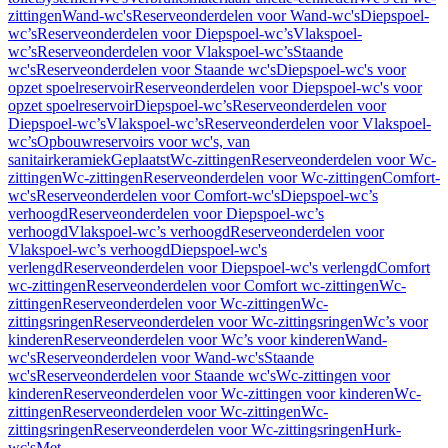
zittingen
Wand-wc's
Reserveonderdelen voor Wand-wc's
Diepspoel-
wc’s
Reserveonderdelen voor Diepspoel-wc’s
Vlakspoel-
wc’s
Reserveonderdelen voor Vlakspoel-wc’s
Staande
wc's
Reserveonderdelen voor Staande wc's
Diepspoel-wc's voor
opzet spoelreservoir
Reserveonderdelen voor Diepspoel-wc's voor
opzet spoelreservoir
Diepspoel-wc’s
Reserveonderdelen voor
Diepspoel-wc’s
Vlakspoel-wc’s
Reserveonderdelen voor Vlakspoel-
wc’s
Opbouwreservoirs voor wc's, van
sanitairkeramiek
Geplaatst
Wc-zittingen
Reserveonderdelen voor Wc-
zittingen
Wc-zittingen
Reserveonderdelen voor Wc-zittingen
Comfort-
wc's
Reserveonderdelen voor Comfort-wc's
Diepspoel-wc’s
verhoogd
Reserveonderdelen voor Diepspoel-wc’s
verhoogd
Vlakspoel-wc’s verhoogd
Reserveonderdelen voor
Vlakspoel-wc’s verhoogd
Diepspoel-wc's
verlengd
Reserveonderdelen voor Diepspoel-wc's verlengd
Comfort
wc-zittingen
Reserveonderdelen voor Comfort wc-zittingen
Wc-
zittingen
Reserveonderdelen voor Wc-zittingen
Wc-
zittingsringen
Reserveonderdelen voor Wc-zittingsringen
Wc’s voor
kinderen
Reserveonderdelen voor Wc’s voor kinderen
Wand-
wc's
Reserveonderdelen voor Wand-wc's
Staande
wc's
Reserveonderdelen voor Staande wc's
Wc-zittingen voor
kinderen
Reserveonderdelen voor Wc-zittingen voor kinderen
Wc-
zittingen
Reserveonderdelen voor Wc-zittingen
Wc-
zittingsringen
Reserveonderdelen voor Wc-zittingsringen
Hurk-
wc's
Met