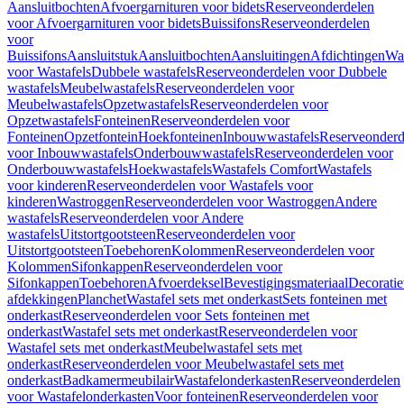
Aansluitbochten
Afvoergarnituren voor bidets
Reserveonderdelen
voor Afvoergarnituren voor bidets
Buissifons
Reserveonderdelen
voor
Buissifons
Aansluitstuk
Aansluitbochten
Aansluitingen
Afdichtingen
Was
voor Wastafels
Dubbele wastafels
Reserveonderdelen voor Dubbele
wastafels
Meubelwastafels
Reserveonderdelen voor
Meubelwastafels
Opzetwastafels
Reserveonderdelen voor
Opzetwastafels
Fonteinen
Reserveonderdelen voor
Fonteinen
Opzetfontein
Hoekfonteinen
Inbouwwastafels
Reserveonderd
voor Inbouwwastafels
Onderbouwwastafels
Reserveonderdelen voor
Onderbouwwastafels
Hoekwastafels
Wastafels Comfort
Wastafels
voor kinderen
Reserveonderdelen voor Wastafels voor
kinderen
Wastroggen
Reserveonderdelen voor Wastroggen
Andere
wastafels
Reserveonderdelen voor Andere
wastafels
Uitstortgootsteen
Reserveonderdelen voor
Uitstortgootsteen
Toebehoren
Kolommen
Reserveonderdelen voor
Kolommen
Sifonkappen
Reserveonderdelen voor
Sifonkappen
Toebehoren
Afvoerdeksel
Bevestigingsmateriaal
Decorati
afdekkingen
Planchet
Wastafel sets met onderkast
Sets fonteinen met
onderkast
Reserveonderdelen voor Sets fonteinen met
onderkast
Wastafel sets met onderkast
Reserveonderdelen voor
Wastafel sets met onderkast
Meubelwastafel sets met
onderkast
Reserveonderdelen voor Meubelwastafel sets met
onderkast
Badkamermeubilair
Wastafelonderkasten
Reserveonderdelen
voor Wastafelonderkasten
Voor fonteinen
Reserveonderdelen voor