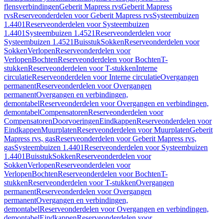
flensverbindingen
Geberit Mapress rvs
Geberit Mapress
rvs
Reserveonderdelen voor Geberit Mapress rvs
Systeembuizen
1.4401
Reserveonderdelen voor Systeembuizen
1.4401
Systeembuizen 1.4521
Reserveonderdelen voor
Systeembuizen 1.4521
Buisstuk
Sokken
Reserveonderdelen voor
Sokken
Verlopen
Reserveonderdelen voor
Verlopen
Bochten
Reserveonderdelen voor Bochten
T-
stukken
Reserveonderdelen voor T-stukken
Interne
circulatie
Reserveonderdelen voor Interne circulatie
Overgangen
permanent
Reserveonderdelen voor Overgangen
permanent
Overgangen en verbindingen,
demontabel
Reserveonderdelen voor Overgangen en verbindingen,
demontabel
Compensatoren
Reserveonderdelen voor
Compensatoren
Doorvoeringen
Eindkappen
Reserveonderdelen voor
Eindkappen
Muurplaten
Reserveonderdelen voor Muurplaten
Geberit
Mapress rvs, gas
Reserveonderdelen voor Geberit Mapress rvs,
gas
Systeembuizen 1.4401
Reserveonderdelen voor Systeembuizen
1.4401
Buisstuk
Sokken
Reserveonderdelen voor
Sokken
Verlopen
Reserveonderdelen voor
Verlopen
Bochten
Reserveonderdelen voor Bochten
T-
stukken
Reserveonderdelen voor T-stukken
Overgangen
permanent
Reserveonderdelen voor Overgangen
permanent
Overgangen en verbindingen,
demontabel
Reserveonderdelen voor Overgangen en verbindingen,
demontabel
Eindkappen
Reserveonderdelen voor