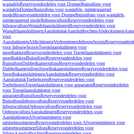
wastafels
Reserveonderdelen voor Dompelbuissifons voor
wastafels
Dompelbuissifons voor wastafels, ruimtesparend
model
Reserveonderdelen voor Dompelbuissifons voor wastafels,
ruimtesparend model
Inbouwsifons
Reserveonderdelen voor
Inbouwsifons
Wastafelaansluitingen
Reserveonderdelen voor
Wastafelaansluitingen
Aansluitstuk
Aansluitbochten
Abdeckungen
Aans
voor
Aansluitingen
Afdichtingen
Verlengingen
Inbouwboxen
Reserveonderd
voor Inbouwboxen
Toestelaansluitingen voor
spoelbakken
Reserveonderdelen voor Toestelaansluitingen voor
spoelbakken
Buissifons
Reserveonderdelen voor
Buissifons
Dubbelkamersifons
Reserveonderdelen voor
Dubbelkamersifons
Spoelbakaansluitingen
Reserveonderdelen voor
Spoelbakaansluitingen
Aansluitstuk
Reserveonderdelen voor
Aansluitstuk
Toebehoren
Reserveonderdelen voor
Toebehoren
Toestelaansluitingen voor apparaten
Reserveonderdelen
voor Toestelaansluitingen voor
apparaten
Buissifons
Reserveonderdelen voor
Buissifons
Inbouwsifons
Reserveonderdelen voor
Inbouwsifons
Opbouwsifons
Reserveonderdelen voor
Opbouwsifons
Aansluitingen
Reserveonderdelen voor
Aansluitingen
Afvoergarnituren voor
uitstortgootstenen
Reserveonderdelen voor Afvoergarnituren voor
uitstortgootstenen
Sifons
Reserveonderdelen voor
Sifons
Aansluitbochten
Reserveonderdelen voor