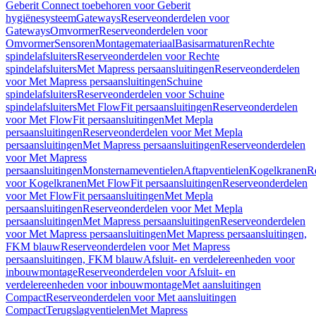
Geberit Connect toebehoren voor Geberit
hygiënesysteem
Gateways
Reserveonderdelen voor
Gateways
Omvormer
Reserveonderdelen voor
Omvormer
Sensoren
Montagemateriaal
Basisarmaturen
Rechte
spindelafsluiters
Reserveonderdelen voor Rechte
spindelafsluiters
Met Mapress persaansluitingen
Reserveonderdelen
voor Met Mapress persaansluitingen
Schuine
spindelafsluiters
Reserveonderdelen voor Schuine
spindelafsluiters
Met FlowFit persaansluitingen
Reserveonderdelen
voor Met FlowFit persaansluitingen
Met Mepla
persaansluitingen
Reserveonderdelen voor Met Mepla
persaansluitingen
Met Mapress persaansluitingen
Reserveonderdelen
voor Met Mapress
persaansluitingen
Monsternameventielen
Aftapventielen
Kogelkranen
R
voor Kogelkranen
Met FlowFit persaansluitingen
Reserveonderdelen
voor Met FlowFit persaansluitingen
Met Mepla
persaansluitingen
Reserveonderdelen voor Met Mepla
persaansluitingen
Met Mapress persaansluitingen
Reserveonderdelen
voor Met Mapress persaansluitingen
Met Mapress persaansluitingen,
FKM blauw
Reserveonderdelen voor Met Mapress
persaansluitingen, FKM blauw
Afsluit- en verdelereenheden voor
inbouwmontage
Reserveonderdelen voor Afsluit- en
verdelereenheden voor inbouwmontage
Met aansluitingen
Compact
Reserveonderdelen voor Met aansluitingen
Compact
Terugslagventielen
Met Mapress