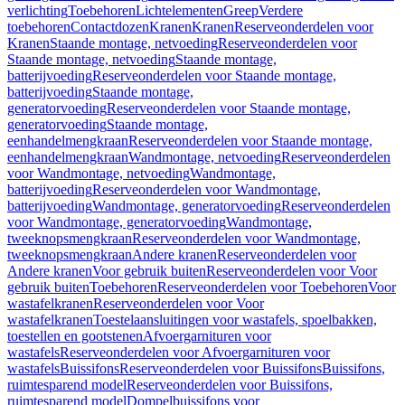
verlichting
Toebehoren
Lichtelementen
Greep
Verdere
toebehoren
Contactdozen
Kranen
Kranen
Reserveonderdelen voor
Kranen
Staande montage, netvoeding
Reserveonderdelen voor
Staande montage, netvoeding
Staande montage,
batterijvoeding
Reserveonderdelen voor Staande montage,
batterijvoeding
Staande montage,
generatorvoeding
Reserveonderdelen voor Staande montage,
generatorvoeding
Staande montage,
eenhandelmengkraan
Reserveonderdelen voor Staande montage,
eenhandelmengkraan
Wandmontage, netvoeding
Reserveonderdelen
voor Wandmontage, netvoeding
Wandmontage,
batterijvoeding
Reserveonderdelen voor Wandmontage,
batterijvoeding
Wandmontage, generatorvoeding
Reserveonderdelen
voor Wandmontage, generatorvoeding
Wandmontage,
tweeknopsmengkraan
Reserveonderdelen voor Wandmontage,
tweeknopsmengkraan
Andere kranen
Reserveonderdelen voor
Andere kranen
Voor gebruik buiten
Reserveonderdelen voor Voor
gebruik buiten
Toebehoren
Reserveonderdelen voor Toebehoren
Voor
wastafelkranen
Reserveonderdelen voor Voor
wastafelkranen
Toestelaansluitingen voor wastafels, spoelbakken,
toestellen en gootstenen
Afvoergarnituren voor
wastafels
Reserveonderdelen voor Afvoergarnituren voor
wastafels
Buissifons
Reserveonderdelen voor Buissifons
Buissifons,
ruimtesparend model
Reserveonderdelen voor Buissifons,
ruimtesparend model
Dompelbuissifons voor