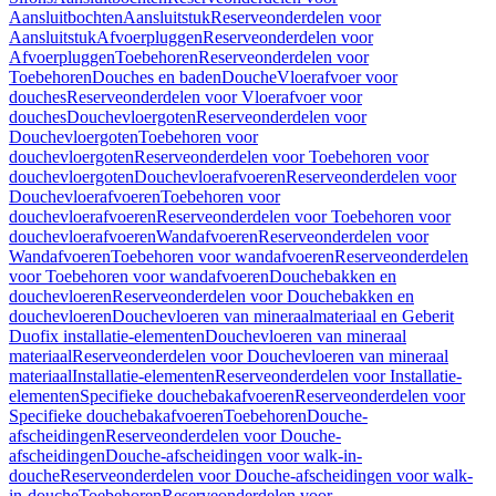
Aansluitbochten
Aansluitstuk
Reserveonderdelen voor
Aansluitstuk
Afvoerpluggen
Reserveonderdelen voor
Afvoerpluggen
Toebehoren
Reserveonderdelen voor
Toebehoren
Douches en baden
Douche
Vloerafvoer voor
douches
Reserveonderdelen voor Vloerafvoer voor
douches
Douchevloergoten
Reserveonderdelen voor
Douchevloergoten
Toebehoren voor
douchevloergoten
Reserveonderdelen voor Toebehoren voor
douchevloergoten
Douchevloerafvoeren
Reserveonderdelen voor
Douchevloerafvoeren
Toebehoren voor
douchevloerafvoeren
Reserveonderdelen voor Toebehoren voor
douchevloerafvoeren
Wandafvoeren
Reserveonderdelen voor
Wandafvoeren
Toebehoren voor wandafvoeren
Reserveonderdelen
voor Toebehoren voor wandafvoeren
Douchebakken en
douchevloeren
Reserveonderdelen voor Douchebakken en
douchevloeren
Douchevloeren van mineraalmateriaal en Geberit
Duofix installatie-elementen
Douchevloeren van mineraal
materiaal
Reserveonderdelen voor Douchevloeren van mineraal
materiaal
Installatie-elementen
Reserveonderdelen voor Installatie-
elementen
Specifieke douchebakafvoeren
Reserveonderdelen voor
Specifieke douchebakafvoeren
Toebehoren
Douche-
afscheidingen
Reserveonderdelen voor Douche-
afscheidingen
Douche-afscheidingen voor walk-in-
douche
Reserveonderdelen voor Douche-afscheidingen voor walk-
in-douche
Toebehoren
Reserveonderdelen voor