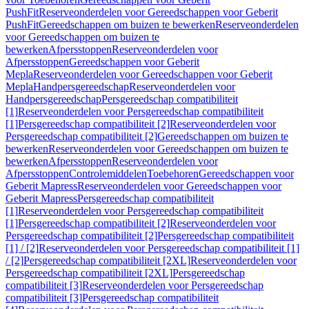
PushFit
Reserveonderdelen voor Gereedschappen voor Geberit
PushFit
Gereedschappen om buizen te bewerken
Reserveonderdelen
voor Gereedschappen om buizen te
bewerken
Afpersstoppen
Reserveonderdelen voor
Afpersstoppen
Gereedschappen voor Geberit
Mepla
Reserveonderdelen voor Gereedschappen voor Geberit
Mepla
Handpersgereedschap
Reserveonderdelen voor
Handpersgereedschap
Persgereedschap compatibiliteit
[1]
Reserveonderdelen voor Persgereedschap compatibiliteit
[1]
Persgereedschap compatibiliteit [2]
Reserveonderdelen voor
Persgereedschap compatibiliteit [2]
Gereedschappen om buizen te
bewerken
Reserveonderdelen voor Gereedschappen om buizen te
bewerken
Afpersstoppen
Reserveonderdelen voor
Afpersstoppen
Controlemiddelen
Toebehoren
Gereedschappen voor
Geberit Mapress
Reserveonderdelen voor Gereedschappen voor
Geberit Mapress
Persgereedschap compatibiliteit
[1]
Reserveonderdelen voor Persgereedschap compatibiliteit
[1]
Persgereedschap compatibiliteit [2]
Reserveonderdelen voor
Persgereedschap compatibiliteit [2]
Persgereedschap compatibiliteit
[1] / [2]
Reserveonderdelen voor Persgereedschap compatibiliteit [1]
/ [2]
Persgereedschap compatibiliteit [2XL]
Reserveonderdelen voor
Persgereedschap compatibiliteit [2XL]
Persgereedschap
compatibiliteit [3]
Reserveonderdelen voor Persgereedschap
compatibiliteit [3]
Persgereedschap compatibiliteit