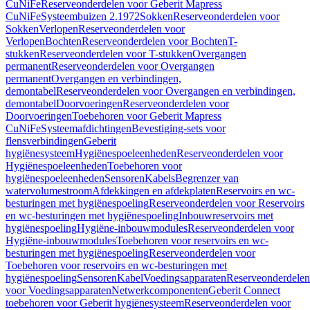
CuNiFe
Reserveonderdelen voor Geberit Mapress
CuNiFe
Systeembuizen 2.1972
Sokken
Reserveonderdelen voor
Sokken
Verlopen
Reserveonderdelen voor
Verlopen
Bochten
Reserveonderdelen voor Bochten
T-
stukken
Reserveonderdelen voor T-stukken
Overgangen
permanent
Reserveonderdelen voor Overgangen
permanent
Overgangen en verbindingen,
demontabel
Reserveonderdelen voor Overgangen en verbindingen,
demontabel
Doorvoeringen
Reserveonderdelen voor
Doorvoeringen
Toebehoren voor Geberit Mapress
CuNiFe
Systeemafdichtingen
Bevestiging-sets voor
flensverbindingen
Geberit
hygiënesysteem
Hygiënespoeleenheden
Reserveonderdelen voor
Hygiënespoeleenheden
Toebehoren voor
hygiënespoeleenheden
Sensoren
Kabels
Begrenzer van
watervolumestroom
Afdekkingen en afdekplaten
Reservoirs en wc-
besturingen met hygiënespoeling
Reserveonderdelen voor Reservoirs
en wc-besturingen met hygiënespoeling
Inbouwreservoirs met
hygiënespoeling
Hygiëne-inbouwmodules
Reserveonderdelen voor
Hygiëne-inbouwmodules
Toebehoren voor reservoirs en wc-
besturingen met hygiënespoeling
Reserveonderdelen voor
Toebehoren voor reservoirs en wc-besturingen met
hygiënespoeling
Sensoren
Kabel
Voedingsapparaten
Reserveonderdelen
voor Voedingsapparaten
Netwerkcomponenten
Geberit Connect
toebehoren voor Geberit hygiënesysteem
Reserveonderdelen voor