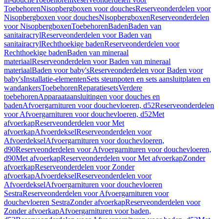
Toebehoren
Nisopbergboxen voor douches
Reserveonderdelen voor
Nisopbergboxen voor douches
Nisopbergboxen
Reserveonderdelen
voor Nisopbergboxen
Toebehoren
Baden
Baden van
sanitairacryl
Reserveonderdelen voor Baden van
sanitairacryl
Rechthoekige baden
Reserveonderdelen voor
Rechthoekige baden
Baden van mineraal
materiaal
Reserveonderdelen voor Baden van mineraal
materiaal
Baden voor baby's
Reserveonderdelen voor Baden voor
baby's
Installatie-elementen
Sets steunpoten en sets aansluitplaten en
wandankers
Toebehoren
Reparatiesets
Verdere
toebehoren
Apparaataansluitingen voor douches en
baden
Afvoergarnituren voor douchevloeren, d52
Reserveonderdelen
voor Afvoergarnituren voor douchevloeren, d52
Met
afvoerkap
Reserveonderdelen voor Met
afvoerkap
Afvoerdeksel
Reserveonderdelen voor
Afvoerdeksel
Afvoergarnituren voor douchevloeren,
d90
Reserveonderdelen voor Afvoergarnituren voor douchevloeren,
d90
Met afvoerkap
Reserveonderdelen voor Met afvoerkap
Zonder
afvoerkap
Reserveonderdelen voor Zonder
afvoerkap
Afvoerdeksel
Reserveonderdelen voor
Afvoerdeksel
Afvoergarnituren voor douchevloeren
Sestra
Reserveonderdelen voor Afvoergarnituren voor
douchevloeren Sestra
Zonder afvoerkap
Reserveonderdelen voor
Zonder afvoerkap
Afvoergarnituren voor baden,