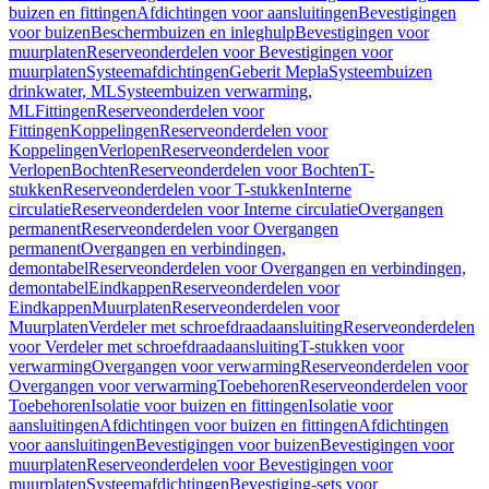
buizen en fittingen
Afdichtingen voor aansluitingen
Bevestigingen
voor buizen
Beschermbuizen en inleghulp
Bevestigingen voor
muurplaten
Reserveonderdelen voor Bevestigingen voor
muurplaten
Systeemafdichtingen
Geberit Mepla
Systeembuizen
drinkwater, ML
Systeembuizen verwarming,
ML
Fittingen
Reserveonderdelen voor
Fittingen
Koppelingen
Reserveonderdelen voor
Koppelingen
Verlopen
Reserveonderdelen voor
Verlopen
Bochten
Reserveonderdelen voor Bochten
T-
stukken
Reserveonderdelen voor T-stukken
Interne
circulatie
Reserveonderdelen voor Interne circulatie
Overgangen
permanent
Reserveonderdelen voor Overgangen
permanent
Overgangen en verbindingen,
demontabel
Reserveonderdelen voor Overgangen en verbindingen,
demontabel
Eindkappen
Reserveonderdelen voor
Eindkappen
Muurplaten
Reserveonderdelen voor
Muurplaten
Verdeler met schroefdraadaansluiting
Reserveonderdelen
voor Verdeler met schroefdraadaansluiting
T-stukken voor
verwarming
Overgangen voor verwarming
Reserveonderdelen voor
Overgangen voor verwarming
Toebehoren
Reserveonderdelen voor
Toebehoren
Isolatie voor buizen en fittingen
Isolatie voor
aansluitingen
Afdichtingen voor buizen en fittingen
Afdichtingen
voor aansluitingen
Bevestigingen voor buizen
Bevestigingen voor
muurplaten
Reserveonderdelen voor Bevestigingen voor
muurplaten
Systeemafdichtingen
Bevestiging-sets voor