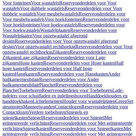
Voor fonteinen
Voor wastafels
Reserveonderdelen voor Voor
wastafels
Voor dubbele wastafels
Reserveonderdelen voor Voor
dubbele wastafels
Voor meubelwastafels
Reserveonderdelen voor
Voor meubelwastafels
Voor hoekfonteinen
Reserveonderdelen voor
Voor hoekfonteinen
Voor hoekwastafels
Reserveonderdelen voor
Voor hoekwastafels
Wastafelplaaten
Reserveonderdelen voor
Wastafelplaaten
Voor opzetwastafel afgerond
design
Reserveonderdelen voor Voor opzetwastafel afgerond
design
Voor opzetwastafel rechthoekig
Reserveonderdelen voor Voor
opzetwastafel rechthoekig
Zijkasten
Reserveonderdelen voor
Zijkasten
Lage zijkasten
Reserveonderdelen voor Lage
zijkasten
Hoge kasten
Reserveonderdelen voor Hoge kasten
Half
hoge kasten
Reserveonderdelen voor Half hoge
kasten
Hangkasten
Reserveonderdelen voor Hangkasten
Ander
badkamermeubilair
Reserveonderdelen voor Ander
badkamermeubilair
Planchet
Reserveonderdelen voor
Planchet
Toebehoren
Reserveonderdelen voor Toebehoren
Lade-
indelers voor schuifladen en indelingsboxen
Handdoekhouders en
handdoekhaken
Lichtelementen
Houder voor wastafelplaten
Greep
Set
steunpoten
Magneetwanden
Contactdozen
Reserveonderdelen voor
Contactdozen
Verdere toebehoren
Spiegels en
spiegelkasten
Spiegel
Reserveonderdelen voor Spiegel
Met
geïntegreerde verlichting
Reserveonderdelen voor Met geïntegreerde
verlichting
Spiegelkasten
Reserveonderdelen voor Spiegelkasten
Met
geïntegreerde verlichting
Reserveonderdelen voor Met geïntegreerde