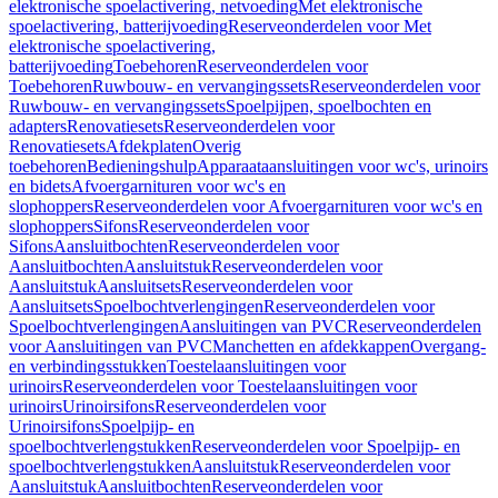
elektronische spoelactivering, netvoeding
Met elektronische
spoelactivering, batterijvoeding
Reserveonderdelen voor Met
elektronische spoelactivering,
batterijvoeding
Toebehoren
Reserveonderdelen voor
Toebehoren
Ruwbouw- en vervangingssets
Reserveonderdelen voor
Ruwbouw- en vervangingssets
Spoelpijpen, spoelbochten en
adapters
Renovatiesets
Reserveonderdelen voor
Renovatiesets
Afdekplaten
Overig
toebehoren
Bedieningshulp
Apparaataansluitingen voor wc's, urinoirs
en bidets
Afvoergarnituren voor wc's en
slophoppers
Reserveonderdelen voor Afvoergarnituren voor wc's en
slophoppers
Sifons
Reserveonderdelen voor
Sifons
Aansluitbochten
Reserveonderdelen voor
Aansluitbochten
Aansluitstuk
Reserveonderdelen voor
Aansluitstuk
Aansluitsets
Reserveonderdelen voor
Aansluitsets
Spoelbochtverlengingen
Reserveonderdelen voor
Spoelbochtverlengingen
Aansluitingen van PVC
Reserveonderdelen
voor Aansluitingen van PVC
Manchetten en afdekkappen
Overgang-
en verbindingsstukken
Toestelaansluitingen voor
urinoirs
Reserveonderdelen voor Toestelaansluitingen voor
urinoirs
Urinoirsifons
Reserveonderdelen voor
Urinoirsifons
Spoelpijp- en
spoelbochtverlengstukken
Reserveonderdelen voor Spoelpijp- en
spoelbochtverlengstukken
Aansluitstuk
Reserveonderdelen voor
Aansluitstuk
Aansluitbochten
Reserveonderdelen voor