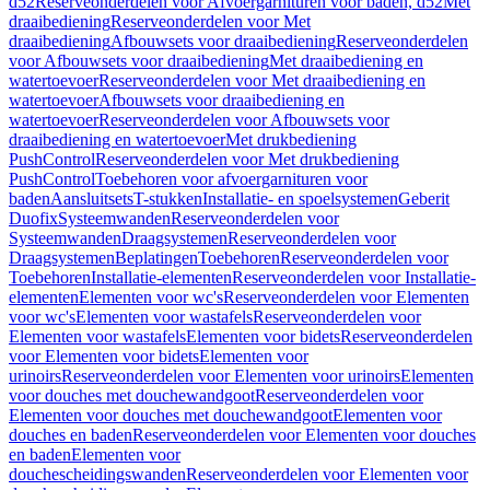
d52
Reserveonderdelen voor Afvoergarnituren voor baden, d52
Met
draaibediening
Reserveonderdelen voor Met
draaibediening
Afbouwsets voor draaibediening
Reserveonderdelen
voor Afbouwsets voor draaibediening
Met draaibediening en
watertoevoer
Reserveonderdelen voor Met draaibediening en
watertoevoer
Afbouwsets voor draaibediening en
watertoevoer
Reserveonderdelen voor Afbouwsets voor
draaibediening en watertoevoer
Met drukbediening
PushControl
Reserveonderdelen voor Met drukbediening
PushControl
Toebehoren voor afvoergarnituren voor
baden
Aansluitsets
T-stukken
Installatie- en spoelsystemen
Geberit
Duofix
Systeemwanden
Reserveonderdelen voor
Systeemwanden
Draagsystemen
Reserveonderdelen voor
Draagsystemen
Beplatingen
Toebehoren
Reserveonderdelen voor
Toebehoren
Installatie-elementen
Reserveonderdelen voor Installatie-
elementen
Elementen voor wc's
Reserveonderdelen voor Elementen
voor wc's
Elementen voor wastafels
Reserveonderdelen voor
Elementen voor wastafels
Elementen voor bidets
Reserveonderdelen
voor Elementen voor bidets
Elementen voor
urinoirs
Reserveonderdelen voor Elementen voor urinoirs
Elementen
voor douches met douchewandgoot
Reserveonderdelen voor
Elementen voor douches met douchewandgoot
Elementen voor
douches en baden
Reserveonderdelen voor Elementen voor douches
en baden
Elementen voor
douchescheidingswanden
Reserveonderdelen voor Elementen voor