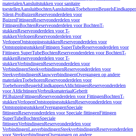
materialen
Aansluitstukken voor sanitaire
toestellen
Aansluitbochten
Aansluitstuk
Toebehoren
Beugels
Eindkappe
Silent-Pro
Buizen
Reserveonderdelen voor
Buizen
Fittingen
Reserveonderdelen voor
Fittingen
Bochten
Reserveonderdelen voor Bochten
T-
stukken
Reserveonderdelen voor T-
stukken
Verlopen
Reserveonderdelen voor
Verlopen
Ontstoppingsstukken
Reserveonderdelen voor
Ontstoppingsstukken
Fittingen SuperTube
Reserveonderdelen voor
Fittingen SuperTube
Bochten
Reserveonderdelen voor Bochten
T-
stukken
Reserveonderdelen voor T-
stukken
Verbindingen
Reserveonderdelen voor
Verbindingen
Steekverbindingen
Reserveonderdelen voor
Steekverbindingen
Klauwverbindingen
Overgangen op andere
materialen
Toebehoren
Reserveonderdelen voor
Toebehoren
Beugels
Eindkappen
Afdichtingen
Reserveonderdelen
voor Afdichtingen
Verbruiksmateriaal
Geberit
PE
Buizen
Fittingen
Reserveonderdelen voor Fittingen
Bochten
T-
stukken
Verlopen
Ontstoppingsstukken
Reserveonderdelen voor
Ontstoppingsstukken
Overgangen
Speciale
fittingen
Reserveonderdelen voor Speciale fittingen
Fittingen
SuperTube
Bochten
Speciale
fittingen
Verbindingen
Reserveonderdelen voor
Verbindingen
Lasverbindingen
Steekverbindingen
Reserveonderdelen
voor Steekverbindingen
Overgangen op andere