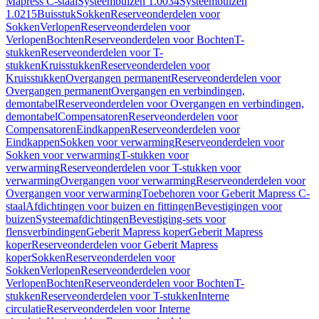
Mapress C-staal
Systeembuizen 1.0034
Systeembuizen
1.0215
Buisstuk
Sokken
Reserveonderdelen voor
Sokken
Verlopen
Reserveonderdelen voor
Verlopen
Bochten
Reserveonderdelen voor Bochten
T-
stukken
Reserveonderdelen voor T-
stukken
Kruisstukken
Reserveonderdelen voor
Kruisstukken
Overgangen permanent
Reserveonderdelen voor
Overgangen permanent
Overgangen en verbindingen,
demontabel
Reserveonderdelen voor Overgangen en verbindingen,
demontabel
Compensatoren
Reserveonderdelen voor
Compensatoren
Eindkappen
Reserveonderdelen voor
Eindkappen
Sokken voor verwarming
Reserveonderdelen voor
Sokken voor verwarming
T-stukken voor
verwarming
Reserveonderdelen voor T-stukken voor
verwarming
Overgangen voor verwarming
Reserveonderdelen voor
Overgangen voor verwarming
Toebehoren voor Geberit Mapress C-
staal
Afdichtingen voor buizen en fittingen
Bevestigingen voor
buizen
Systeemafdichtingen
Bevestiging-sets voor
flensverbindingen
Geberit Mapress koper
Geberit Mapress
koper
Reserveonderdelen voor Geberit Mapress
koper
Sokken
Reserveonderdelen voor
Sokken
Verlopen
Reserveonderdelen voor
Verlopen
Bochten
Reserveonderdelen voor Bochten
T-
stukken
Reserveonderdelen voor T-stukken
Interne
circulatie
Reserveonderdelen voor Interne