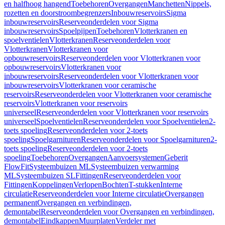
en halfhoog hangend
Toebehoren
Overgangen
Manchetten
Nippels,
rozetten en doorstroombegrenzers
Inbouwreservoirs
Sigma
inbouwreservoirs
Reserveonderdelen voor Sigma
inbouwreservoirs
Spoelpijpen
Toebehoren
Vlotterkranen en
spoelventielen
Vlotterkranen
Reserveonderdelen voor
Vlotterkranen
Vlotterkranen voor
opbouwreservoirs
Reserveonderdelen voor Vlotterkranen voor
opbouwreservoirs
Vlotterkranen voor
inbouwreservoirs
Reserveonderdelen voor Vlotterkranen voor
inbouwreservoirs
Vlotterkranen voor ceramische
reservoirs
Reserveonderdelen voor Vlotterkranen voor ceramische
reservoirs
Vlotterkranen voor reservoirs
universeel
Reserveonderdelen voor Vlotterkranen voor reservoirs
universeel
Spoelventielen
Reserveonderdelen voor Spoelventielen
2-
toets spoeling
Reserveonderdelen voor 2-toets
spoeling
Spoelgarnituren
Reserveonderdelen voor Spoelgarnituren
2-
toets spoeling
Reserveonderdelen voor 2-toets
spoeling
Toebehoren
Overgangen
Aanvoersystemen
Geberit
FlowFit
Systeembuizen ML
Systeembuizen verwarming
ML
Systeembuizen SL
Fittingen
Reserveonderdelen voor
Fittingen
Koppelingen
Verlopen
Bochten
T-stukken
Interne
circulatie
Reserveonderdelen voor Interne circulatie
Overgangen
permanent
Overgangen en verbindingen,
demontabel
Reserveonderdelen voor Overgangen en verbindingen,
demontabel
Eindkappen
Muurplaten
Verdeler met