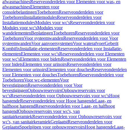
afwasmachines
Reserveonderdelen voor Elementen voor was- en
afwasmachines
Elementen voor
consolebelastingen
Toebehoren
Reserveonderdelen voor
Toebehoren
Installatiemodules
Reserveonderdelen voor
Installatiemodules
Modules voor wc's
Reserveonderdelen voor
Modules voor wc's
Modules voor
wandelementen
Beplatingen
Toebehoren
Reserveonderdelen voor
Toebehoren
Voor systeemwanden
Reserveonderdelen voor Voor
systeemwanden
Voor aanvoersystemen
Voor waterafvoer
Geberit
Kombifix
Installatie-elementen
Reserveonderdelen voor Installatie-
elementen
Elementen voor wc's
Reserveonderdelen voor Elementen
voor wc's
Elementen voor bidets
Reserveonderdelen voor Elementen
voor bidets
Elementen voor urinoirs
Reserveonderdelen voor
Elementen voor urinoirs
Elementen voor douches
Reserveonderdelen
voor Elementen voor douches
Toebehoren
Reserveonderdelen voor
Toebehoren
Voor wc-elementen
Voor
bevestigingen
Reserveonderdelen voor Voor
bevestigingen
Opbouwreservoirs
Opbouwreservoirs voor
wc's
Reserveonderdelen voor Opbouwreservoirs voor wc's
Hoog
hangende
Reserveonderdelen voor Hoog hangende
Laag- en
halfhoog hangend
Reserveonderdelen voor Laag- en halfhoog
hangend
Opbouwreservoirs voor wc's, van
sanitairkeramiek
Reserveonderdelen voor Opbouwreservoirs voor
wc's, van sanitairkeramiek
Geplaatst
Reserveonderdelen voor
Geplaatst
Spoelpijpen voor opbouwreservoirs
Hoog hangende
Laag-