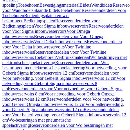
spoeling
Toebehoren
Bevestigingsmateriaal
Bidets
Wandbidets
Reserveo
voor Wandbidets
Staande bidets
Toebehoren
Reserveonderdelen voor
Toebehoren
Bedieningsplaten en wc-
besturingen
Bedieningsplaten
Reserveonderdelen voor
Bedieningsplaten
Voor Sigma inbouwreservoirs
Reserveonderdelen
voor Voor Sigma inbouwreservoirs
Voor Omega
inbouwreservoirs
Reserveonderdelen voor Voor Omega
inbouwreservoirs
Voor Delta inbouwreservoirs
Reserveonderdelen
voor Voor Delta inbouwreservoirs
Voor Twinline
inbouwreservoirs
Reserveonderdelen voor Voor Twinline
inbouwreservoirs
Toebehoren
Verbruiksmateriaal
Wc-besturingen met
elektronische spoelactivering
Reserveonderdelen voor Wc-
besturingen met elektronische spoelactivering
Voor netvoeding, voor
Geberit Sigma inbouwreservoirs 12 cm
Reserveonderdelen voor
Voor netvoeding, voor Geberit Sigma inbouwreservoirs 12 cm
Voor
netvoeding, voor Geberit Sigma inbouwreservoirs 8
cm
Reserveonderdelen voor Voor netvoeding, voor Geberit Sigma
inbouwreservoirs 8 cm
Voor netvoeding, voor Geberit Omega
inbouwreservoirs 12 cm
Reserveonderdelen voor Voor netvoeding,
voor Geberit Omega inbouwreservoirs 12 cm
Voor batterijvoeding,
voor Geberit Sigma inbouwreservoirs 12 cm
Reserveonderdelen
voor Voor batterijvoeding, voor Geberit Sigma inbouwreservoirs 12
cm
Wc-besturingen met pneumatische
spoelactivering
Reserveonderdelen voor Wc-besturingen met