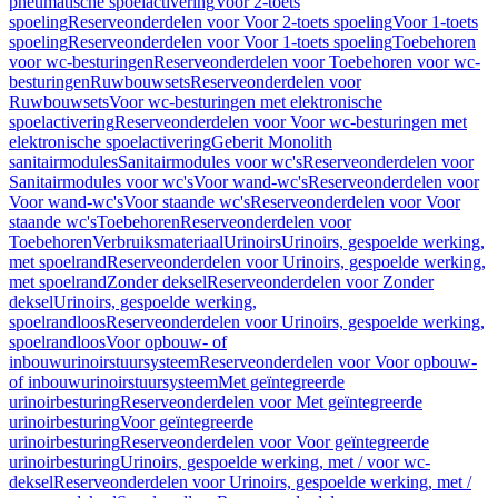
pneumatische spoelactivering
Voor 2-toets
spoeling
Reserveonderdelen voor Voor 2-toets spoeling
Voor 1-toets
spoeling
Reserveonderdelen voor Voor 1-toets spoeling
Toebehoren
voor wc-besturingen
Reserveonderdelen voor Toebehoren voor wc-
besturingen
Ruwbouwsets
Reserveonderdelen voor
Ruwbouwsets
Voor wc-besturingen met elektronische
spoelactivering
Reserveonderdelen voor Voor wc-besturingen met
elektronische spoelactivering
Geberit Monolith
sanitairmodules
Sanitairmodules voor wc's
Reserveonderdelen voor
Sanitairmodules voor wc's
Voor wand-wc's
Reserveonderdelen voor
Voor wand-wc's
Voor staande wc's
Reserveonderdelen voor Voor
staande wc's
Toebehoren
Reserveonderdelen voor
Toebehoren
Verbruiksmateriaal
Urinoirs
Urinoirs, gespoelde werking,
met spoelrand
Reserveonderdelen voor Urinoirs, gespoelde werking,
met spoelrand
Zonder deksel
Reserveonderdelen voor Zonder
deksel
Urinoirs, gespoelde werking,
spoelrandloos
Reserveonderdelen voor Urinoirs, gespoelde werking,
spoelrandloos
Voor opbouw- of
inbouwurinoirstuursysteem
Reserveonderdelen voor Voor opbouw-
of inbouwurinoirstuursysteem
Met geïntegreerde
urinoirbesturing
Reserveonderdelen voor Met geïntegreerde
urinoirbesturing
Voor geïntegreerde
urinoirbesturing
Reserveonderdelen voor Voor geïntegreerde
urinoirbesturing
Urinoirs, gespoelde werking, met / voor wc-
deksel
Reserveonderdelen voor Urinoirs, gespoelde werking, met /