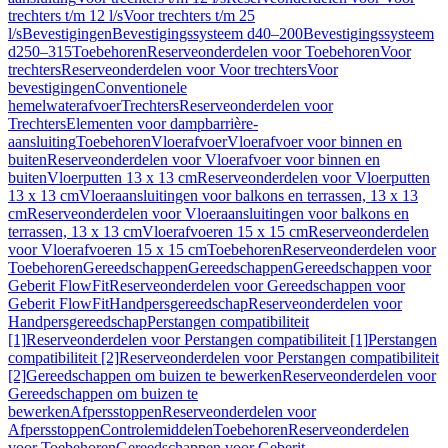
trechters t/m 12 l/s
Voor trechters t/m 25
l/s
Bevestigingen
Bevestigingssysteem d40–200
Bevestigingssysteem
d250–315
Toebehoren
Reserveonderdelen voor Toebehoren
Voor
trechters
Reserveonderdelen voor Voor trechters
Voor
bevestigingen
Conventionele
hemelwaterafvoer
Trechters
Reserveonderdelen voor
Trechters
Elementen voor dampbarrière-
aansluiting
Toebehoren
Vloerafvoer
Vloerafvoer voor binnen en
buiten
Reserveonderdelen voor Vloerafvoer voor binnen en
buiten
Vloerputten 13 x 13 cm
Reserveonderdelen voor Vloerputten
13 x 13 cm
Vloeraansluitingen voor balkons en terrassen, 13 x 13
cm
Reserveonderdelen voor Vloeraansluitingen voor balkons en
terrassen, 13 x 13 cm
Vloerafvoeren 15 x 15 cm
Reserveonderdelen
voor Vloerafvoeren 15 x 15 cm
Toebehoren
Reserveonderdelen voor
Toebehoren
Gereedschappen
Gereedschappen
Gereedschappen voor
Geberit FlowFit
Reserveonderdelen voor Gereedschappen voor
Geberit FlowFit
Handpersgereedschap
Reserveonderdelen voor
Handpersgereedschap
Perstangen compatibiliteit
[1]
Reserveonderdelen voor Perstangen compatibiliteit [1]
Perstangen
compatibiliteit [2]
Reserveonderdelen voor Perstangen compatibiliteit
[2]
Gereedschappen om buizen te bewerken
Reserveonderdelen voor
Gereedschappen om buizen te
bewerken
Afpersstoppen
Reserveonderdelen voor
Afpersstoppen
Controlemiddelen
Toebehoren
Reserveonderdelen
voor Toebehoren
Gereedschappen voor Geberit