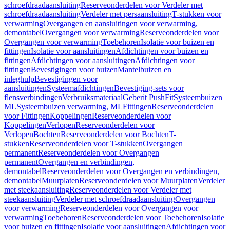
schroefdraadaansluiting
Reserveonderdelen voor Verdeler met
schroefdraadaansluiting
Verdeler met persaansluiting
T-stukken voor
verwarming
Overgangen en aansluitingen voor verwarming,
demontabel
Overgangen voor verwarming
Reserveonderdelen voor
Overgangen voor verwarming
Toebehoren
Isolatie voor buizen en
fittingen
Isolatie voor aansluitingen
Afdichtingen voor buizen en
fittingen
Afdichtingen voor aansluitingen
Afdichtingen voor
fittingen
Bevestigingen voor buizen
Mantelbuizen en
inleghulp
Bevestigingen voor
aansluitingen
Systeemafdichtingen
Bevestiging-sets voor
flensverbindingen
Verbruiksmateriaal
Geberit PushFit
Systeembuizen
ML
Systeembuizen verwarming, ML
Fittingen
Reserveonderdelen
voor Fittingen
Koppelingen
Reserveonderdelen voor
Koppelingen
Verlopen
Reserveonderdelen voor
Verlopen
Bochten
Reserveonderdelen voor Bochten
T-
stukken
Reserveonderdelen voor T-stukken
Overgangen
permanent
Reserveonderdelen voor Overgangen
permanent
Overgangen en verbindingen,
demontabel
Reserveonderdelen voor Overgangen en verbindingen,
demontabel
Muurplaten
Reserveonderdelen voor Muurplaten
Verdeler
met steekaansluiting
Reserveonderdelen voor Verdeler met
steekaansluiting
Verdeler met schroefdraadaansluiting
Overgangen
voor verwarming
Reserveonderdelen voor Overgangen voor
verwarming
Toebehoren
Reserveonderdelen voor Toebehoren
Isolatie
voor buizen en fittingen
Isolatie voor aansluitingen
Afdichtingen voor