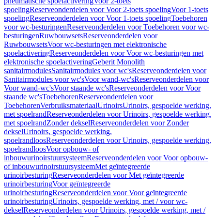
pneumatische spoelactivering
Voor 2-toets
spoeling
Reserveonderdelen voor Voor 2-toets spoeling
Voor 1-toets
spoeling
Reserveonderdelen voor Voor 1-toets spoeling
Toebehoren
voor wc-besturingen
Reserveonderdelen voor Toebehoren voor wc-
besturingen
Ruwbouwsets
Reserveonderdelen voor
Ruwbouwsets
Voor wc-besturingen met elektronische
spoelactivering
Reserveonderdelen voor Voor wc-besturingen met
elektronische spoelactivering
Geberit Monolith
sanitairmodules
Sanitairmodules voor wc's
Reserveonderdelen voor
Sanitairmodules voor wc's
Voor wand-wc's
Reserveonderdelen voor
Voor wand-wc's
Voor staande wc's
Reserveonderdelen voor Voor
staande wc's
Toebehoren
Reserveonderdelen voor
Toebehoren
Verbruiksmateriaal
Urinoirs
Urinoirs, gespoelde werking,
met spoelrand
Reserveonderdelen voor Urinoirs, gespoelde werking,
met spoelrand
Zonder deksel
Reserveonderdelen voor Zonder
deksel
Urinoirs, gespoelde werking,
spoelrandloos
Reserveonderdelen voor Urinoirs, gespoelde werking,
spoelrandloos
Voor opbouw- of
inbouwurinoirstuursysteem
Reserveonderdelen voor Voor opbouw-
of inbouwurinoirstuursysteem
Met geïntegreerde
urinoirbesturing
Reserveonderdelen voor Met geïntegreerde
urinoirbesturing
Voor geïntegreerde
urinoirbesturing
Reserveonderdelen voor Voor geïntegreerde
urinoirbesturing
Urinoirs, gespoelde werking, met / voor wc-
deksel
Reserveonderdelen voor Urinoirs, gespoelde werking, met /