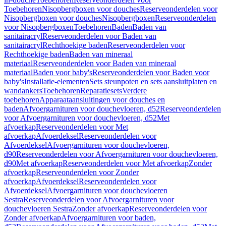
Toebehoren
Nisopbergboxen voor douches
Reserveonderdelen voor
Nisopbergboxen voor douches
Nisopbergboxen
Reserveonderdelen
voor Nisopbergboxen
Toebehoren
Baden
Baden van
sanitairacryl
Reserveonderdelen voor Baden van
sanitairacryl
Rechthoekige baden
Reserveonderdelen voor
Rechthoekige baden
Baden van mineraal
materiaal
Reserveonderdelen voor Baden van mineraal
materiaal
Baden voor baby's
Reserveonderdelen voor Baden voor
baby's
Installatie-elementen
Sets steunpoten en sets aansluitplaten en
wandankers
Toebehoren
Reparatiesets
Verdere
toebehoren
Apparaataansluitingen voor douches en
baden
Afvoergarnituren voor douchevloeren, d52
Reserveonderdelen
voor Afvoergarnituren voor douchevloeren, d52
Met
afvoerkap
Reserveonderdelen voor Met
afvoerkap
Afvoerdeksel
Reserveonderdelen voor
Afvoerdeksel
Afvoergarnituren voor douchevloeren,
d90
Reserveonderdelen voor Afvoergarnituren voor douchevloeren,
d90
Met afvoerkap
Reserveonderdelen voor Met afvoerkap
Zonder
afvoerkap
Reserveonderdelen voor Zonder
afvoerkap
Afvoerdeksel
Reserveonderdelen voor
Afvoerdeksel
Afvoergarnituren voor douchevloeren
Sestra
Reserveonderdelen voor Afvoergarnituren voor
douchevloeren Sestra
Zonder afvoerkap
Reserveonderdelen voor
Zonder afvoerkap
Afvoergarnituren voor baden,