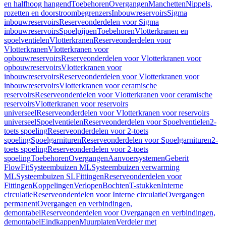
en halfhoog hangend
Toebehoren
Overgangen
Manchetten
Nippels,
rozetten en doorstroombegrenzers
Inbouwreservoirs
Sigma
inbouwreservoirs
Reserveonderdelen voor Sigma
inbouwreservoirs
Spoelpijpen
Toebehoren
Vlotterkranen en
spoelventielen
Vlotterkranen
Reserveonderdelen voor
Vlotterkranen
Vlotterkranen voor
opbouwreservoirs
Reserveonderdelen voor Vlotterkranen voor
opbouwreservoirs
Vlotterkranen voor
inbouwreservoirs
Reserveonderdelen voor Vlotterkranen voor
inbouwreservoirs
Vlotterkranen voor ceramische
reservoirs
Reserveonderdelen voor Vlotterkranen voor ceramische
reservoirs
Vlotterkranen voor reservoirs
universeel
Reserveonderdelen voor Vlotterkranen voor reservoirs
universeel
Spoelventielen
Reserveonderdelen voor Spoelventielen
2-
toets spoeling
Reserveonderdelen voor 2-toets
spoeling
Spoelgarnituren
Reserveonderdelen voor Spoelgarnituren
2-
toets spoeling
Reserveonderdelen voor 2-toets
spoeling
Toebehoren
Overgangen
Aanvoersystemen
Geberit
FlowFit
Systeembuizen ML
Systeembuizen verwarming
ML
Systeembuizen SL
Fittingen
Reserveonderdelen voor
Fittingen
Koppelingen
Verlopen
Bochten
T-stukken
Interne
circulatie
Reserveonderdelen voor Interne circulatie
Overgangen
permanent
Overgangen en verbindingen,
demontabel
Reserveonderdelen voor Overgangen en verbindingen,
demontabel
Eindkappen
Muurplaten
Verdeler met