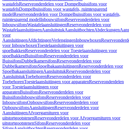
wastafels
Reserveonderdelen voor Dompelbuissifons voor
wastafels
Dompelbuissifons voor wastafels, ruimtesparend
model
Reserveonderdelen voor Dompelbuissifons voor wastafels,
ruimtesparend model
Inbouwsifons
Reserveonderdelen voor
Inbouwsifons
Wastafelaansluitingen
Reserveonderdelen voor
Wastafelaansluitingen
Aansluitstuk
Aansluitbochten
Abdeckungen
Aans
voor
Aansluitingen
Afdichtingen
Verlengingen
Inbouwboxen
Reserveonderd
voor Inbouwboxen
Toestelaansluitingen voor
spoelbakken
Reserveonderdelen voor Toestelaansluitingen voor
spoelbakken
Buissifons
Reserveonderdelen voor
Buissifons
Dubbelkamersifons
Reserveonderdelen voor
Dubbelkamersifons
Spoelbakaansluitingen
Reserveonderdelen voor
Spoelbakaansluitingen
Aansluitstuk
Reserveonderdelen voor
Aansluitstuk
Toebehoren
Reserveonderdelen voor
Toebehoren
Toestelaansluitingen voor apparaten
Reserveonderdelen
voor Toestelaansluitingen voor
apparaten
Buissifons
Reserveonderdelen voor
Buissifons
Inbouwsifons
Reserveonderdelen voor
Inbouwsifons
Opbouwsifons
Reserveonderdelen voor
Opbouwsifons
Aansluitingen
Reserveonderdelen voor
Aansluitingen
Afvoergarnituren voor
uitstortgootstenen
Reserveonderdelen voor Afvoergarnituren voor
uitstortgootstenen
Sifons
Reserveonderdelen voor
Sifons
Aansluitbochten
Reserveonderdelen voor