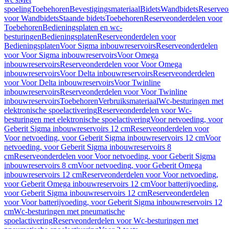
spoeling
Toebehoren
Bevestigingsmateriaal
Bidets
Wandbidets
Reserveo
voor Wandbidets
Staande bidets
Toebehoren
Reserveonderdelen voor
Toebehoren
Bedieningsplaten en wc-
besturingen
Bedieningsplaten
Reserveonderdelen voor
Bedieningsplaten
Voor Sigma inbouwreservoirs
Reserveonderdelen
voor Voor Sigma inbouwreservoirs
Voor Omega
inbouwreservoirs
Reserveonderdelen voor Voor Omega
inbouwreservoirs
Voor Delta inbouwreservoirs
Reserveonderdelen
voor Voor Delta inbouwreservoirs
Voor Twinline
inbouwreservoirs
Reserveonderdelen voor Voor Twinline
inbouwreservoirs
Toebehoren
Verbruiksmateriaal
Wc-besturingen met
elektronische spoelactivering
Reserveonderdelen voor Wc-
besturingen met elektronische spoelactivering
Voor netvoeding, voor
Geberit Sigma inbouwreservoirs 12 cm
Reserveonderdelen voor
Voor netvoeding, voor Geberit Sigma inbouwreservoirs 12 cm
Voor
netvoeding, voor Geberit Sigma inbouwreservoirs 8
cm
Reserveonderdelen voor Voor netvoeding, voor Geberit Sigma
inbouwreservoirs 8 cm
Voor netvoeding, voor Geberit Omega
inbouwreservoirs 12 cm
Reserveonderdelen voor Voor netvoeding,
voor Geberit Omega inbouwreservoirs 12 cm
Voor batterijvoeding,
voor Geberit Sigma inbouwreservoirs 12 cm
Reserveonderdelen
voor Voor batterijvoeding, voor Geberit Sigma inbouwreservoirs 12
cm
Wc-besturingen met pneumatische
spoelactivering
Reserveonderdelen voor Wc-besturingen met