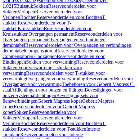
Mapress C-staal
Systeembuizen 1.0034
Systeembuizen
1.0215
Buisstuk
Sokken
Reserveonderdelen voor
Sokken
Verlopen
Reserveonderdelen voor
Verlopen
Bochten
Reserveonderdelen voor Bochten
T-
stukken
Reserveonderdelen voor T-
stukken
Kruisstukken
Reserveonderdelen voor
Kruisstukken
Overgangen permanent
Reserveonderdelen voor
Overgangen permanent
Overgangen en verbindingen,
demontabel
Reserveonderdelen voor Overgangen en verbindingen,
demontabel
Compensatoren
Reserveonderdelen voor
Compensatoren
Eindkappen
Reserveonderdelen voor
Eindkappen
Sokken voor verwarming
Reserveonderdelen voor
Sokken voor verwarming
T-stukken voor
verwarming
Reserveonderdelen voor T-stukken voor
verwarming
Overgangen voor verwarming
Reserveonderdelen voor
Overgangen voor verwarming
Toebehoren voor Geberit Mapress C-
staal
Afdichtingen voor buizen en fittingen
Bevestigingen voor
buizen
Systeemafdichtingen
Bevestiging-sets voor
flensverbindingen
Geberit Mapress koper
Geberit Mapress
koper
Reserveonderdelen voor Geberit Mapress
koper
Sokken
Reserveonderdelen voor
Sokken
Verlopen
Reserveonderdelen voor
Verlopen
Bochten
Reserveonderdelen voor Bochten
T-
stukken
Reserveonderdelen voor T-stukken
Interne
circulatie
Reserveonderdelen voor Interne