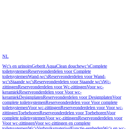
NL
Wc's en urinoirs
Geberit AquaClean douchewc’s
Complete
toiletsystemen
Reserveonderdelen voor Complete
toiletsystemen
Wand-wc's
Reserveonderdelen voor Wand-
wc's
Staande wc's
Reserveonderdelen voor Staande wc's
Wc-
zittingen
Reserveonderdelen voor Wc-zittingen
Voor wc-
keramiek
Reserveonderdelen voor Voor wc-
keramiek
Designplaten
Reserveonderdelen voor Designplaten
Voor
complete toiletsystemen
Reserveonderdelen voor Voor complete
toiletsystemen
Voor wc-zittingen
Reserveonderdelen voor Voor wc-
zittingen
Toebehoren
Reserveonderdelen voor Toebehoren
Voor
complete toiletsystemen
Voor wc-zittingen
Reserveonderdelen voor
Voor wc-zittingen
Voor wc-zittingen en complete
toiletsystemen
Wc's
Verbruiksmateriaal
Functie-eenheden
Wc's en wc-