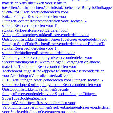
materialen
Aansluitstukken voor sanitaire
toestellen
Aansluitbochten
Aansluitstuk
Toebehoren
Beugels
Eindkappe
Silent-Pro
Buizen
Reserveonderdelen voor
Buizen
Fittingen
Reserveonderdelen voor
Fittingen
Bochten
Reserveonderdelen voor Bochten
T-
stukken
Reserveonderdelen voor T-
stukken
Verlopen
Reserveonderdelen voor
Verlopen
Ontstoppingsstukken
Reserveonderdelen voor
Ontstoppingsstukken
Fittingen SuperTube
Reserveonderdelen voor
Fittingen SuperTube
Bochten
Reserveonderdelen voor Bochten
T-
stukken
Reserveonderdelen voor T-
stukken
Verbindingen
Reserveonderdelen voor
Verbindingen
Steekverbindingen
Reserveonderdelen voor
Steekverbindingen
Klauwverbindingen
Overgangen op andere
materialen
Toebehoren
Reserveonderdelen voor
Toebehoren
Beugels
Eindkappen
Afdichtingen
Reserveonderdelen
voor Afdichtingen
Verbruiksmateriaal
Geberit
PE
Buizen
Fittingen
Reserveonderdelen voor Fittingen
Bochten
T-
stukken
Verlopen
Ontstoppingsstukken
Reserveonderdelen voor
Ontstoppingsstukken
Overgangen
Speciale
fittingen
Reserveonderdelen voor Speciale fittingen
Fittingen
SuperTube
Bochten
Speciale
fittingen
Verbindingen
Reserveonderdelen voor
Verbindingen
Lasverbindingen
Steekverbindingen
Reserveonderdelen
voor Steekverbindingen
Overgangen op andere