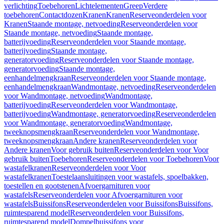
verlichting
Toebehoren
Lichtelementen
Greep
Verdere
toebehoren
Contactdozen
Kranen
Kranen
Reserveonderdelen voor
Kranen
Staande montage, netvoeding
Reserveonderdelen voor
Staande montage, netvoeding
Staande montage,
batterijvoeding
Reserveonderdelen voor Staande montage,
batterijvoeding
Staande montage,
generatorvoeding
Reserveonderdelen voor Staande montage,
generatorvoeding
Staande montage,
eenhandelmengkraan
Reserveonderdelen voor Staande montage,
eenhandelmengkraan
Wandmontage, netvoeding
Reserveonderdelen
voor Wandmontage, netvoeding
Wandmontage,
batterijvoeding
Reserveonderdelen voor Wandmontage,
batterijvoeding
Wandmontage, generatorvoeding
Reserveonderdelen
voor Wandmontage, generatorvoeding
Wandmontage,
tweeknopsmengkraan
Reserveonderdelen voor Wandmontage,
tweeknopsmengkraan
Andere kranen
Reserveonderdelen voor
Andere kranen
Voor gebruik buiten
Reserveonderdelen voor Voor
gebruik buiten
Toebehoren
Reserveonderdelen voor Toebehoren
Voor
wastafelkranen
Reserveonderdelen voor Voor
wastafelkranen
Toestelaansluitingen voor wastafels, spoelbakken,
toestellen en gootstenen
Afvoergarnituren voor
wastafels
Reserveonderdelen voor Afvoergarnituren voor
wastafels
Buissifons
Reserveonderdelen voor Buissifons
Buissifons,
ruimtesparend model
Reserveonderdelen voor Buissifons,
ruimtesparend model
Dompelbuissifons voor