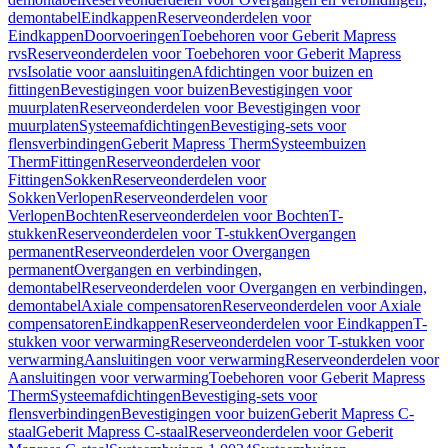
demontabel
Eindkappen
Reserveonderdelen voor
Eindkappen
Doorvoeringen
Toebehoren voor Geberit Mapress
rvs
Reserveonderdelen voor Toebehoren voor Geberit Mapress
rvs
Isolatie voor aansluitingen
Afdichtingen voor buizen en
fittingen
Bevestigingen voor buizen
Bevestigingen voor
muurplaten
Reserveonderdelen voor Bevestigingen voor
muurplaten
Systeemafdichtingen
Bevestiging-sets voor
flensverbindingen
Geberit Mapress Therm
Systeembuizen
Therm
Fittingen
Reserveonderdelen voor
Fittingen
Sokken
Reserveonderdelen voor
Sokken
Verlopen
Reserveonderdelen voor
Verlopen
Bochten
Reserveonderdelen voor Bochten
T-
stukken
Reserveonderdelen voor T-stukken
Overgangen
permanent
Reserveonderdelen voor Overgangen
permanent
Overgangen en verbindingen,
demontabel
Reserveonderdelen voor Overgangen en verbindingen,
demontabel
Axiale compensatoren
Reserveonderdelen voor Axiale
compensatoren
Eindkappen
Reserveonderdelen voor Eindkappen
T-
stukken voor verwarming
Reserveonderdelen voor T-stukken voor
verwarming
Aansluitingen voor verwarming
Reserveonderdelen voor
Aansluitingen voor verwarming
Toebehoren voor Geberit Mapress
Therm
Systeemafdichtingen
Bevestiging-sets voor
flensverbindingen
Bevestigingen voor buizen
Geberit Mapress C-
staal
Geberit Mapress C-staal
Reserveonderdelen voor Geberit