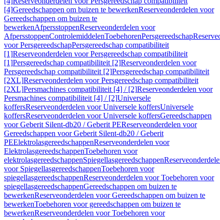
[4]
Reserveonderdelen voor Persgereedschap compatibiliteit
[4]
Gereedschappen om buizen te bewerken
Reserveonderdelen voor
Gereedschappen om buizen te
bewerken
Afpersstoppen
Reserveonderdelen voor
Afpersstoppen
Controlemiddelen
Toebehoren
Persgereedschap
Reserve
voor Persgereedschap
Persgereedschap compatibiliteit
[1]
Reserveonderdelen voor Persgereedschap compatibiliteit
[1]
Persgereedschap compatibiliteit [2]
Reserveonderdelen voor
Persgereedschap compatibiliteit [2]
Persgereedschap compatibiliteit
[2XL]
Reserveonderdelen voor Persgereedschap compatibiliteit
[2XL]
Persmachines compatibiliteit [4] / [2]
Reserveonderdelen voor
Persmachines compatibiliteit [4] / [2]
Universele
koffers
Reserveonderdelen voor Universele koffers
Universele
koffers
Reserveonderdelen voor Universele koffers
Gereedschappen
voor Geberit Silent-db20 / Geberit PE
Reserveonderdelen voor
Gereedschappen voor Geberit Silent-db20 / Geberit
PE
Elektrolasgereedschappen
Reserveonderdelen voor
Elektrolasgereedschappen
Toebehoren voor
elektrolasgereedschappen
Spiegellasgereedschappen
Reserveonderdele
voor Spiegellasgereedschappen
Toebehoren voor
spiegellasgereedschappen
Reserveonderdelen voor Toebehoren voor
spiegellasgereedschappen
Gereedschappen om buizen te
bewerken
Reserveonderdelen voor Gereedschappen om buizen te
bewerken
Toebehoren voor gereedschappen om buizen te
bewerken
Reserveonderdelen voor Toebehoren voor