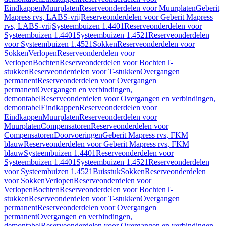
Eindkappen
Muurplaten
Reserveonderdelen voor Muurplaten
Geberit
Mapress rvs, LABS-vrij
Reserveonderdelen voor Geberit Mapress
rvs, LABS-vrij
Systeembuizen 1.4401
Reserveonderdelen voor
Systeembuizen 1.4401
Systeembuizen 1.4521
Reserveonderdelen
voor Systeembuizen 1.4521
Sokken
Reserveonderdelen voor
Sokken
Verlopen
Reserveonderdelen voor
Verlopen
Bochten
Reserveonderdelen voor Bochten
T-
stukken
Reserveonderdelen voor T-stukken
Overgangen
permanent
Reserveonderdelen voor Overgangen
permanent
Overgangen en verbindingen,
demontabel
Reserveonderdelen voor Overgangen en verbindingen,
demontabel
Eindkappen
Reserveonderdelen voor
Eindkappen
Muurplaten
Reserveonderdelen voor
Muurplaten
Compensatoren
Reserveonderdelen voor
Compensatoren
Doorvoeringen
Geberit Mapress rvs, FKM
blauw
Reserveonderdelen voor Geberit Mapress rvs, FKM
blauw
Systeembuizen 1.4401
Reserveonderdelen voor
Systeembuizen 1.4401
Systeembuizen 1.4521
Reserveonderdelen
voor Systeembuizen 1.4521
Buisstuk
Sokken
Reserveonderdelen
voor Sokken
Verlopen
Reserveonderdelen voor
Verlopen
Bochten
Reserveonderdelen voor Bochten
T-
stukken
Reserveonderdelen voor T-stukken
Overgangen
permanent
Reserveonderdelen voor Overgangen
permanent
Overgangen en verbindingen,
demontabel
Reserveonderdelen voor Overgangen en verbindingen,