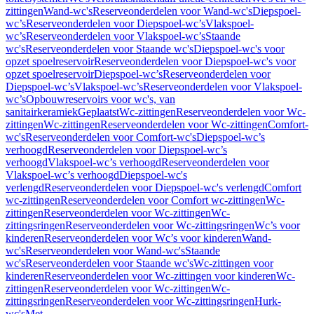
zittingen
Wand-wc's
Reserveonderdelen voor Wand-wc's
Diepspoel-
wc’s
Reserveonderdelen voor Diepspoel-wc’s
Vlakspoel-
wc’s
Reserveonderdelen voor Vlakspoel-wc’s
Staande
wc's
Reserveonderdelen voor Staande wc's
Diepspoel-wc's voor
opzet spoelreservoir
Reserveonderdelen voor Diepspoel-wc's voor
opzet spoelreservoir
Diepspoel-wc’s
Reserveonderdelen voor
Diepspoel-wc’s
Vlakspoel-wc’s
Reserveonderdelen voor Vlakspoel-
wc’s
Opbouwreservoirs voor wc's, van
sanitairkeramiek
Geplaatst
Wc-zittingen
Reserveonderdelen voor Wc-
zittingen
Wc-zittingen
Reserveonderdelen voor Wc-zittingen
Comfort-
wc's
Reserveonderdelen voor Comfort-wc's
Diepspoel-wc’s
verhoogd
Reserveonderdelen voor Diepspoel-wc’s
verhoogd
Vlakspoel-wc’s verhoogd
Reserveonderdelen voor
Vlakspoel-wc’s verhoogd
Diepspoel-wc's
verlengd
Reserveonderdelen voor Diepspoel-wc's verlengd
Comfort
wc-zittingen
Reserveonderdelen voor Comfort wc-zittingen
Wc-
zittingen
Reserveonderdelen voor Wc-zittingen
Wc-
zittingsringen
Reserveonderdelen voor Wc-zittingsringen
Wc’s voor
kinderen
Reserveonderdelen voor Wc’s voor kinderen
Wand-
wc's
Reserveonderdelen voor Wand-wc's
Staande
wc's
Reserveonderdelen voor Staande wc's
Wc-zittingen voor
kinderen
Reserveonderdelen voor Wc-zittingen voor kinderen
Wc-
zittingen
Reserveonderdelen voor Wc-zittingen
Wc-
zittingsringen
Reserveonderdelen voor Wc-zittingsringen
Hurk-
wc's
Met