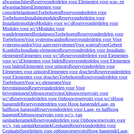
afwasmachines
Reserveonderdelen voor Elementen voor was- en
afwasmachines
Elementen voor
consolebelastingen
Toebehoren
Reserveonderdelen voor
Toebehoren
Installatiemodules
Reserveonderdelen voor
Installatiemodules
Modules voor wc's
Reserveonderdelen voor
Modules voor wc's
Modules voor
wandelementen
Beplatingen
Toebehoren
Reserveonderdelen voor
Toebehoren
Voor systeemwanden
Reserveonderdelen voor Voor
systeemwanden
Voor aanvoersystemen
Voor waterafvoer
Geberit
Kombifix
Installatie-elementen
Reserveonderdelen voor Installatie-
elementen
Elementen voor wc's
Reserveonderdelen voor Elementen
voor wc's
Elementen voor bidets
Reserveonderdelen voor Elementen
voor bidets
Elementen voor urinoirs
Reserveonderdelen voor
Elementen voor urinoirs
Elementen voor douches
Reserveonderdelen
voor Elementen voor douches
Toebehoren
Reserveonderdelen voor
Toebehoren
Voor wc-elementen
Voor
bevestigingen
Reserveonderdelen voor Voor
bevestigingen
Opbouwreservoirs
Opbouwreservoirs voor
wc's
Reserveonderdelen voor Opbouwreservoirs voor wc's
Hoog
hangende
Reserveonderdelen voor Hoog hangende
Laag- en
halfhoog hangend
Reserveonderdelen voor Laag- en halfhoog
hangend
Opbouwreservoirs voor wc's, van
sanitairkeramiek
Reserveonderdelen voor Opbouwreservoirs voor
wc's, van sanitairkeramiek
Geplaatst
Reserveonderdelen voor
Geplaatst
Spoelpijpen voor opbouwreservoirs
Hoog hangende
Laag-