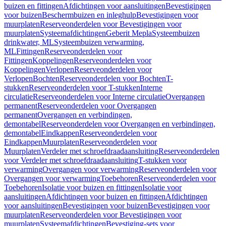
buizen en fittingen
Afdichtingen voor aansluitingen
Bevestigingen
voor buizen
Beschermbuizen en inleghulp
Bevestigingen voor
muurplaten
Reserveonderdelen voor Bevestigingen voor
muurplaten
Systeemafdichtingen
Geberit Mepla
Systeembuizen
drinkwater, ML
Systeembuizen verwarming,
ML
Fittingen
Reserveonderdelen voor
Fittingen
Koppelingen
Reserveonderdelen voor
Koppelingen
Verlopen
Reserveonderdelen voor
Verlopen
Bochten
Reserveonderdelen voor Bochten
T-
stukken
Reserveonderdelen voor T-stukken
Interne
circulatie
Reserveonderdelen voor Interne circulatie
Overgangen
permanent
Reserveonderdelen voor Overgangen
permanent
Overgangen en verbindingen,
demontabel
Reserveonderdelen voor Overgangen en verbindingen,
demontabel
Eindkappen
Reserveonderdelen voor
Eindkappen
Muurplaten
Reserveonderdelen voor
Muurplaten
Verdeler met schroefdraadaansluiting
Reserveonderdelen
voor Verdeler met schroefdraadaansluiting
T-stukken voor
verwarming
Overgangen voor verwarming
Reserveonderdelen voor
Overgangen voor verwarming
Toebehoren
Reserveonderdelen voor
Toebehoren
Isolatie voor buizen en fittingen
Isolatie voor
aansluitingen
Afdichtingen voor buizen en fittingen
Afdichtingen
voor aansluitingen
Bevestigingen voor buizen
Bevestigingen voor
muurplaten
Reserveonderdelen voor Bevestigingen voor
muurplaten
Systeemafdichtingen
Bevestiging-sets voor