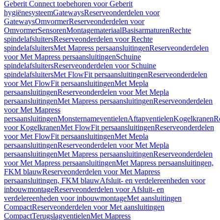
Geberit Connect toebehoren voor Geberit
hygiënesysteem
Gateways
Reserveonderdelen voor
Gateways
Omvormer
Reserveonderdelen voor
Omvormer
Sensoren
Montagemateriaal
Basisarmaturen
Rechte
spindelafsluiters
Reserveonderdelen voor Rechte
spindelafsluiters
Met Mapress persaansluitingen
Reserveonderdelen
voor Met Mapress persaansluitingen
Schuine
spindelafsluiters
Reserveonderdelen voor Schuine
spindelafsluiters
Met FlowFit persaansluitingen
Reserveonderdelen
voor Met FlowFit persaansluitingen
Met Mepla
persaansluitingen
Reserveonderdelen voor Met Mepla
persaansluitingen
Met Mapress persaansluitingen
Reserveonderdelen
voor Met Mapress
persaansluitingen
Monsternameventielen
Aftapventielen
Kogelkranen
R
voor Kogelkranen
Met FlowFit persaansluitingen
Reserveonderdelen
voor Met FlowFit persaansluitingen
Met Mepla
persaansluitingen
Reserveonderdelen voor Met Mepla
persaansluitingen
Met Mapress persaansluitingen
Reserveonderdelen
voor Met Mapress persaansluitingen
Met Mapress persaansluitingen,
FKM blauw
Reserveonderdelen voor Met Mapress
persaansluitingen, FKM blauw
Afsluit- en verdelereenheden voor
inbouwmontage
Reserveonderdelen voor Afsluit- en
verdelereenheden voor inbouwmontage
Met aansluitingen
Compact
Reserveonderdelen voor Met aansluitingen
Compact
Terugslagventielen
Met Mapress