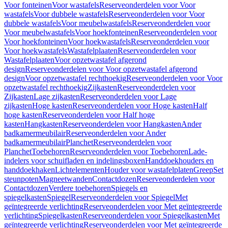
Voor fonteinen
Voor wastafels
Reserveonderdelen voor Voor
wastafels
Voor dubbele wastafels
Reserveonderdelen voor Voor
dubbele wastafels
Voor meubelwastafels
Reserveonderdelen voor
Voor meubelwastafels
Voor hoekfonteinen
Reserveonderdelen voor
Voor hoekfonteinen
Voor hoekwastafels
Reserveonderdelen voor
Voor hoekwastafels
Wastafelplaaten
Reserveonderdelen voor
Wastafelplaaten
Voor opzetwastafel afgerond
design
Reserveonderdelen voor Voor opzetwastafel afgerond
design
Voor opzetwastafel rechthoekig
Reserveonderdelen voor Voor
opzetwastafel rechthoekig
Zijkasten
Reserveonderdelen voor
Zijkasten
Lage zijkasten
Reserveonderdelen voor Lage
zijkasten
Hoge kasten
Reserveonderdelen voor Hoge kasten
Half
hoge kasten
Reserveonderdelen voor Half hoge
kasten
Hangkasten
Reserveonderdelen voor Hangkasten
Ander
badkamermeubilair
Reserveonderdelen voor Ander
badkamermeubilair
Planchet
Reserveonderdelen voor
Planchet
Toebehoren
Reserveonderdelen voor Toebehoren
Lade-
indelers voor schuifladen en indelingsboxen
Handdoekhouders en
handdoekhaken
Lichtelementen
Houder voor wastafelplaten
Greep
Set
steunpoten
Magneetwanden
Contactdozen
Reserveonderdelen voor
Contactdozen
Verdere toebehoren
Spiegels en
spiegelkasten
Spiegel
Reserveonderdelen voor Spiegel
Met
geïntegreerde verlichting
Reserveonderdelen voor Met geïntegreerde
verlichting
Spiegelkasten
Reserveonderdelen voor Spiegelkasten
Met
geïntegreerde verlichting
Reserveonderdelen voor Met geïntegreerde