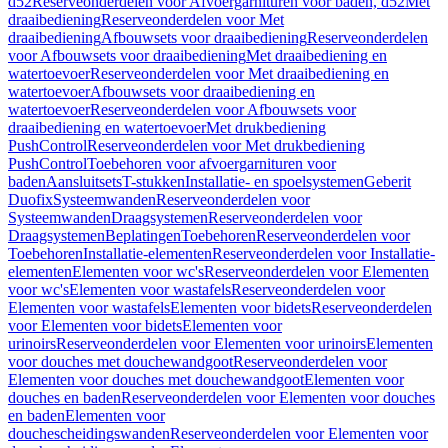
d52
Reserveonderdelen voor Afvoergarnituren voor baden, d52
Met
draaibediening
Reserveonderdelen voor Met
draaibediening
Afbouwsets voor draaibediening
Reserveonderdelen
voor Afbouwsets voor draaibediening
Met draaibediening en
watertoevoer
Reserveonderdelen voor Met draaibediening en
watertoevoer
Afbouwsets voor draaibediening en
watertoevoer
Reserveonderdelen voor Afbouwsets voor
draaibediening en watertoevoer
Met drukbediening
PushControl
Reserveonderdelen voor Met drukbediening
PushControl
Toebehoren voor afvoergarnituren voor
baden
Aansluitsets
T-stukken
Installatie- en spoelsystemen
Geberit
Duofix
Systeemwanden
Reserveonderdelen voor
Systeemwanden
Draagsystemen
Reserveonderdelen voor
Draagsystemen
Beplatingen
Toebehoren
Reserveonderdelen voor
Toebehoren
Installatie-elementen
Reserveonderdelen voor Installatie-
elementen
Elementen voor wc's
Reserveonderdelen voor Elementen
voor wc's
Elementen voor wastafels
Reserveonderdelen voor
Elementen voor wastafels
Elementen voor bidets
Reserveonderdelen
voor Elementen voor bidets
Elementen voor
urinoirs
Reserveonderdelen voor Elementen voor urinoirs
Elementen
voor douches met douchewandgoot
Reserveonderdelen voor
Elementen voor douches met douchewandgoot
Elementen voor
douches en baden
Reserveonderdelen voor Elementen voor douches
en baden
Elementen voor
douchescheidingswanden
Reserveonderdelen voor Elementen voor