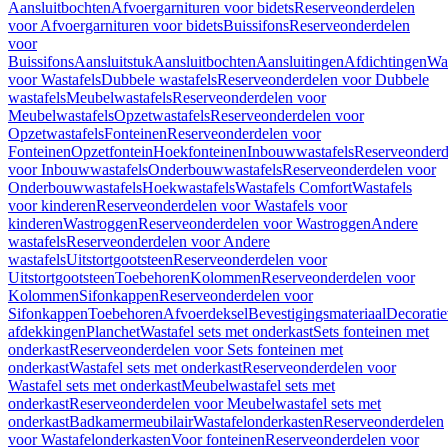
Aansluitbochten
Afvoergarnituren voor bidets
Reserveonderdelen
voor Afvoergarnituren voor bidets
Buissifons
Reserveonderdelen
voor
Buissifons
Aansluitstuk
Aansluitbochten
Aansluitingen
Afdichtingen
Was
voor Wastafels
Dubbele wastafels
Reserveonderdelen voor Dubbele
wastafels
Meubelwastafels
Reserveonderdelen voor
Meubelwastafels
Opzetwastafels
Reserveonderdelen voor
Opzetwastafels
Fonteinen
Reserveonderdelen voor
Fonteinen
Opzetfontein
Hoekfonteinen
Inbouwwastafels
Reserveonderd
voor Inbouwwastafels
Onderbouwwastafels
Reserveonderdelen voor
Onderbouwwastafels
Hoekwastafels
Wastafels Comfort
Wastafels
voor kinderen
Reserveonderdelen voor Wastafels voor
kinderen
Wastroggen
Reserveonderdelen voor Wastroggen
Andere
wastafels
Reserveonderdelen voor Andere
wastafels
Uitstortgootsteen
Reserveonderdelen voor
Uitstortgootsteen
Toebehoren
Kolommen
Reserveonderdelen voor
Kolommen
Sifonkappen
Reserveonderdelen voor
Sifonkappen
Toebehoren
Afvoerdeksel
Bevestigingsmateriaal
Decorati
afdekkingen
Planchet
Wastafel sets met onderkast
Sets fonteinen met
onderkast
Reserveonderdelen voor Sets fonteinen met
onderkast
Wastafel sets met onderkast
Reserveonderdelen voor
Wastafel sets met onderkast
Meubelwastafel sets met
onderkast
Reserveonderdelen voor Meubelwastafel sets met
onderkast
Badkamermeubilair
Wastafelonderkasten
Reserveonderdelen
voor Wastafelonderkasten
Voor fonteinen
Reserveonderdelen voor