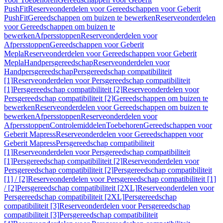
PushFit
Reserveonderdelen voor Gereedschappen voor Geberit
PushFit
Gereedschappen om buizen te bewerken
Reserveonderdelen
voor Gereedschappen om buizen te
bewerken
Afpersstoppen
Reserveonderdelen voor
Afpersstoppen
Gereedschappen voor Geberit
Mepla
Reserveonderdelen voor Gereedschappen voor Geberit
Mepla
Handpersgereedschap
Reserveonderdelen voor
Handpersgereedschap
Persgereedschap compatibiliteit
[1]
Reserveonderdelen voor Persgereedschap compatibiliteit
[1]
Persgereedschap compatibiliteit [2]
Reserveonderdelen voor
Persgereedschap compatibiliteit [2]
Gereedschappen om buizen te
bewerken
Reserveonderdelen voor Gereedschappen om buizen te
bewerken
Afpersstoppen
Reserveonderdelen voor
Afpersstoppen
Controlemiddelen
Toebehoren
Gereedschappen voor
Geberit Mapress
Reserveonderdelen voor Gereedschappen voor
Geberit Mapress
Persgereedschap compatibiliteit
[1]
Reserveonderdelen voor Persgereedschap compatibiliteit
[1]
Persgereedschap compatibiliteit [2]
Reserveonderdelen voor
Persgereedschap compatibiliteit [2]
Persgereedschap compatibiliteit
[1] / [2]
Reserveonderdelen voor Persgereedschap compatibiliteit [1]
/ [2]
Persgereedschap compatibiliteit [2XL]
Reserveonderdelen voor
Persgereedschap compatibiliteit [2XL]
Persgereedschap
compatibiliteit [3]
Reserveonderdelen voor Persgereedschap
compatibiliteit [3]
Persgereedschap compatibiliteit