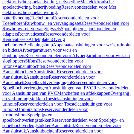
elektronische spoelactivering, netvoeding
Met elektronische
spoelactivering, batterijvoeding
Reserveonderdelen voor Met
elektronische spoelactivering,
batterijvoeding
Toebehoren
Reserveonderdelen voor
Toebehoren
Ruwbouw- en vervangingssets
Reserveonderdelen voor
Ruwbouw- en vervangingssets
Spoelpijpen, spoelbochten en
adapters
Renovatiesets
Reserveonderdelen voor
Renovatiesets
Afdekplaten
Overig
toebehoren
Bedieningshulp
Apparaataansluitingen voor wc's, urinoirs
en bidets
Afvoergarnituren voor wc's en
slophoppers
Reserveonderdelen voor Afvoergarnituren voor wc's en
slophoppers
Sifons
Reserveonderdelen voor
Sifons
Aansluitbochten
Reserveonderdelen voor
Aansluitbochten
Aansluitstuk
Reserveonderdelen voor
Aansluitstuk
Aansluitsets
Reserveonderdelen voor
Aansluitsets
Spoelbochtverlengingen
Reserveonderdelen voor
Spoelbochtverlengingen
Aansluitingen van PVC
Reserveonderdelen
voor Aansluitingen van PVC
Manchetten en afdekkappen
Overgang-
en verbindingsstukken
Toestelaansluitingen voor
urinoirs
Reserveonderdelen voor Toestelaansluitingen voor
urinoirs
Urinoirsifons
Reserveonderdelen voor
Urinoirsifons
Spoelpijp- en
spoelbochtverlengstukken
Reserveonderdelen voor Spoelpijp- en
spoelbochtverlengstukken
Aansluitstuk
Reserveonderdelen voor
Aansluitstuk
Aansluitbochten
Reserveonderdelen voor