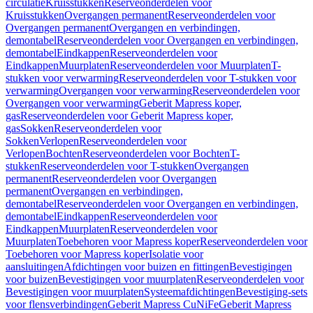
circulatie
Kruisstukken
Reserveonderdelen voor
Kruisstukken
Overgangen permanent
Reserveonderdelen voor
Overgangen permanent
Overgangen en verbindingen,
demontabel
Reserveonderdelen voor Overgangen en verbindingen,
demontabel
Eindkappen
Reserveonderdelen voor
Eindkappen
Muurplaten
Reserveonderdelen voor Muurplaten
T-
stukken voor verwarming
Reserveonderdelen voor T-stukken voor
verwarming
Overgangen voor verwarming
Reserveonderdelen voor
Overgangen voor verwarming
Geberit Mapress koper,
gas
Reserveonderdelen voor Geberit Mapress koper,
gas
Sokken
Reserveonderdelen voor
Sokken
Verlopen
Reserveonderdelen voor
Verlopen
Bochten
Reserveonderdelen voor Bochten
T-
stukken
Reserveonderdelen voor T-stukken
Overgangen
permanent
Reserveonderdelen voor Overgangen
permanent
Overgangen en verbindingen,
demontabel
Reserveonderdelen voor Overgangen en verbindingen,
demontabel
Eindkappen
Reserveonderdelen voor
Eindkappen
Muurplaten
Reserveonderdelen voor
Muurplaten
Toebehoren voor Mapress koper
Reserveonderdelen voor
Toebehoren voor Mapress koper
Isolatie voor
aansluitingen
Afdichtingen voor buizen en fittingen
Bevestigingen
voor buizen
Bevestigingen voor muurplaten
Reserveonderdelen voor
Bevestigingen voor muurplaten
Systeemafdichtingen
Bevestiging-sets
voor flensverbindingen
Geberit Mapress CuNiFe
Geberit Mapress