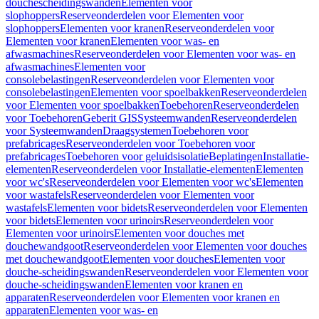
douchescheidingswanden
Elementen voor
slophoppers
Reserveonderdelen voor Elementen voor
slophoppers
Elementen voor kranen
Reserveonderdelen voor
Elementen voor kranen
Elementen voor was- en
afwasmachines
Reserveonderdelen voor Elementen voor was- en
afwasmachines
Elementen voor
consolebelastingen
Reserveonderdelen voor Elementen voor
consolebelastingen
Elementen voor spoelbakken
Reserveonderdelen
voor Elementen voor spoelbakken
Toebehoren
Reserveonderdelen
voor Toebehoren
Geberit GIS
Systeemwanden
Reserveonderdelen
voor Systeemwanden
Draagsystemen
Toebehoren voor
prefabricages
Reserveonderdelen voor Toebehoren voor
prefabricages
Toebehoren voor geluidsisolatie
Beplatingen
Installatie-
elementen
Reserveonderdelen voor Installatie-elementen
Elementen
voor wc's
Reserveonderdelen voor Elementen voor wc's
Elementen
voor wastafels
Reserveonderdelen voor Elementen voor
wastafels
Elementen voor bidets
Reserveonderdelen voor Elementen
voor bidets
Elementen voor urinoirs
Reserveonderdelen voor
Elementen voor urinoirs
Elementen voor douches met
douchewandgoot
Reserveonderdelen voor Elementen voor douches
met douchewandgoot
Elementen voor douches
Elementen voor
douche-scheidingswanden
Reserveonderdelen voor Elementen voor
douche-scheidingswanden
Elementen voor kranen en
apparaten
Reserveonderdelen voor Elementen voor kranen en
apparaten
Elementen voor was- en