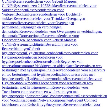
CuNiFe
Reserveonderdelen voor Geberit Mapress
CuNiFe
Systeembuizen 2.1972
Sokken
Reserveonderdelen voor
Sokken
Verlopen
Reserveonderdelen voor
Verlopen
Bochten
Reserveonderdelen voor Bochten
T-
stukken
Reserveonderdelen voor T-stukken
Overgangen
permanent
Reserveonderdelen voor Overgangen
permanent
Overgangen en verbindingen,
demontabel
Reserveonderdelen voor Overgangen en verbindingen,
demontabel
Doorvoeringen
Reserveonderdelen voor
Doorvoeringen
Toebehoren voor Geberit Mapress
CuNiFe
Systeemafdichtingen
Bevestiging-sets voor
flensverbindingen
Geberit
hygiënesysteem
Hygiënespoeleenheden
Reserveonderdelen voor
Hygiënespoeleenheden
Toebehoren voor
hygiënespoeleenheden
Sensoren
Kabels
Begrenzer van
watervolumestroom
Afdekkingen en afdekplaten
Reservoirs en wc-
besturingen met hygiënespoeling
Reserveonderdelen voor Reservoirs
en wc-besturingen met hygiënespoeling
Inbouwreservoirs met
hygiënespoeling
Hygiëne-inbouwmodules
Reserveonderdelen voor
Hygiëne-inbouwmodules
Toebehoren voor reservoirs en wc-
besturingen met hygiënespoeling
Reserveonderdelen voor
Toebehoren voor reservoirs en wc-besturingen met
hygiënespoeling
Sensoren
Kabel
Voedingsapparaten
Reserveonderdelen
voor Voedingsapparaten
Netwerkcomponenten
Geberit Connect
toebehoren voor Geberit hygiënesysteem
Reserveonderdelen voor