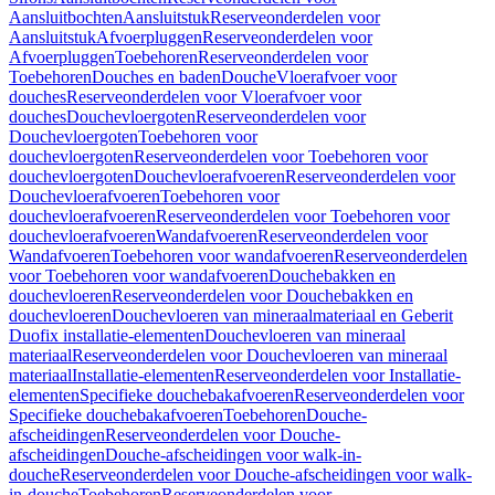
Aansluitbochten
Aansluitstuk
Reserveonderdelen voor
Aansluitstuk
Afvoerpluggen
Reserveonderdelen voor
Afvoerpluggen
Toebehoren
Reserveonderdelen voor
Toebehoren
Douches en baden
Douche
Vloerafvoer voor
douches
Reserveonderdelen voor Vloerafvoer voor
douches
Douchevloergoten
Reserveonderdelen voor
Douchevloergoten
Toebehoren voor
douchevloergoten
Reserveonderdelen voor Toebehoren voor
douchevloergoten
Douchevloerafvoeren
Reserveonderdelen voor
Douchevloerafvoeren
Toebehoren voor
douchevloerafvoeren
Reserveonderdelen voor Toebehoren voor
douchevloerafvoeren
Wandafvoeren
Reserveonderdelen voor
Wandafvoeren
Toebehoren voor wandafvoeren
Reserveonderdelen
voor Toebehoren voor wandafvoeren
Douchebakken en
douchevloeren
Reserveonderdelen voor Douchebakken en
douchevloeren
Douchevloeren van mineraalmateriaal en Geberit
Duofix installatie-elementen
Douchevloeren van mineraal
materiaal
Reserveonderdelen voor Douchevloeren van mineraal
materiaal
Installatie-elementen
Reserveonderdelen voor Installatie-
elementen
Specifieke douchebakafvoeren
Reserveonderdelen voor
Specifieke douchebakafvoeren
Toebehoren
Douche-
afscheidingen
Reserveonderdelen voor Douche-
afscheidingen
Douche-afscheidingen voor walk-in-
douche
Reserveonderdelen voor Douche-afscheidingen voor walk-
in-douche
Toebehoren
Reserveonderdelen voor