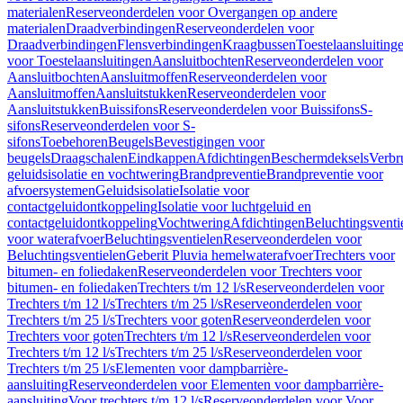
materialen
Reserveonderdelen voor Overgangen op andere
materialen
Draadverbindingen
Reserveonderdelen voor
Draadverbindingen
Flensverbindingen
Kraagbussen
Toestelaansluiting
voor Toestelaansluitingen
Aansluitbochten
Reserveonderdelen voor
Aansluitbochten
Aansluitmoffen
Reserveonderdelen voor
Aansluitmoffen
Aansluitstukken
Reserveonderdelen voor
Aansluitstukken
Buissifons
Reserveonderdelen voor Buissifons
S-
sifons
Reserveonderdelen voor S-
sifons
Toebehoren
Beugels
Bevestigingen voor
beugels
Draagschalen
Eindkappen
Afdichtingen
Beschermdeksels
Verbr
geluidsisolatie en vochtwering
Brandpreventie
Brandpreventie voor
afvoersystemen
Geluidsisolatie
Isolatie voor
contactgeluidontkoppeling
Isolatie voor luchtgeluid en
contactgeluidontkoppeling
Vochtwering
Afdichtingen
Beluchtingsventi
voor waterafvoer
Beluchtingsventielen
Reserveonderdelen voor
Beluchtingsventielen
Geberit Pluvia hemelwaterafvoer
Trechters voor
bitumen- en foliedaken
Reserveonderdelen voor Trechters voor
bitumen- en foliedaken
Trechters t/m 12 l/s
Reserveonderdelen voor
Trechters t/m 12 l/s
Trechters t/m 25 l/s
Reserveonderdelen voor
Trechters t/m 25 l/s
Trechters voor goten
Reserveonderdelen voor
Trechters voor goten
Trechters t/m 12 l/s
Reserveonderdelen voor
Trechters t/m 12 l/s
Trechters t/m 25 l/s
Reserveonderdelen voor
Trechters t/m 25 l/s
Elementen voor dampbarrière-
aansluiting
Reserveonderdelen voor Elementen voor dampbarrière-
aansluiting
Voor trechters t/m 12 l/s
Reserveonderdelen voor Voor