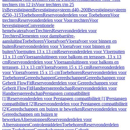
trechters t/m 12 l/s
Voor trechters t/m 25
l/s
Bevestigingen
Bevestigingssysteem d40–200
Bevestigingssysteem
d250–315
Toebehoren
Reserveonderdelen voor Toebehoren
Voor
trechters
Reserveonderdelen voor Voor trechters
Voor
bevestigingen
Conventionele
hemelwaterafvoer
Trechters
Reserveonderdelen voor
Trechters
Elementen voor dampbarrière-
aansluiting
Toebehoren
Vloerafvoer
Vloerafvoer voor binnen en
buiten
Reserveonderdelen voor Vloerafvoer voor binnen en
buiten
Vloerputten 13 x 13 cm
Reserveonderdelen voor Vloerputten
13 x 13 cm
Vloeraansluitingen voor balkons en terrassen, 13 x 13
cm
Reserveonderdelen voor Vloeraansluitingen voor balkons en
terrassen, 13 x 13 cm
Vloerafvoeren 15 x 15 cm
Reserveonderdelen
voor Vloerafvoeren 15 x 15 cm
Toebehoren
Reserveonderdelen voor
Toebehoren
Gereedschappen
Gereedschappen
Gereedschappen voor
Geberit FlowFit
Reserveonderdelen voor Gereedschappen voor
Geberit FlowFit
Handpersgereedschap
Reserveonderdelen voor
Handpersgereedschap
Perstangen compatibiliteit
[1]
Reserveonderdelen voor Perstangen compatibiliteit [1]
Perstangen
compatibiliteit [2]
Reserveonderdelen voor Perstangen compatibiliteit
[2]
Gereedschappen om buizen te bewerken
Reserveonderdelen voor
Gereedschappen om buizen te
bewerken
Afpersstoppen
Reserveonderdelen voor
Afpersstoppen
Controlemiddelen
Toebehoren
Reserveonderdelen
voor Toebehoren
Gereedschappen voor Geberit