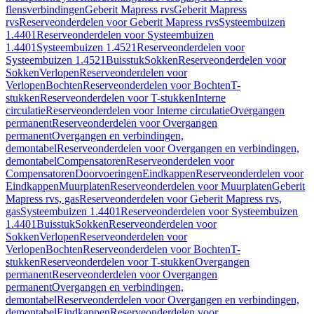
flensverbindingen
Geberit Mapress rvs
Geberit Mapress
rvs
Reserveonderdelen voor Geberit Mapress rvs
Systeembuizen
1.4401
Reserveonderdelen voor Systeembuizen
1.4401
Systeembuizen 1.4521
Reserveonderdelen voor
Systeembuizen 1.4521
Buisstuk
Sokken
Reserveonderdelen voor
Sokken
Verlopen
Reserveonderdelen voor
Verlopen
Bochten
Reserveonderdelen voor Bochten
T-
stukken
Reserveonderdelen voor T-stukken
Interne
circulatie
Reserveonderdelen voor Interne circulatie
Overgangen
permanent
Reserveonderdelen voor Overgangen
permanent
Overgangen en verbindingen,
demontabel
Reserveonderdelen voor Overgangen en verbindingen,
demontabel
Compensatoren
Reserveonderdelen voor
Compensatoren
Doorvoeringen
Eindkappen
Reserveonderdelen voor
Eindkappen
Muurplaten
Reserveonderdelen voor Muurplaten
Geberit
Mapress rvs, gas
Reserveonderdelen voor Geberit Mapress rvs,
gas
Systeembuizen 1.4401
Reserveonderdelen voor Systeembuizen
1.4401
Buisstuk
Sokken
Reserveonderdelen voor
Sokken
Verlopen
Reserveonderdelen voor
Verlopen
Bochten
Reserveonderdelen voor Bochten
T-
stukken
Reserveonderdelen voor T-stukken
Overgangen
permanent
Reserveonderdelen voor Overgangen
permanent
Overgangen en verbindingen,
demontabel
Reserveonderdelen voor Overgangen en verbindingen,
demontabel
Eindkappen
Reserveonderdelen voor