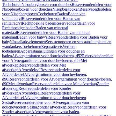
Toebehoren
Nisopbergboxen voor douches
Reserveonderdelen voor
Nisopbergboxen voor douches
Nisopbergboxen
Reserveonderdelen
voor Nisopbergboxen
Toebehoren
Baden
Baden van
sanitairacryl
Reserveonderdelen voor Baden van
sanitairacryl
Rechthoekige baden
Reserveonderdelen voor
Rechthoekige baden
Baden van mineraal
materiaal
Reserveonderdelen voor Baden van mineraal
materiaal
Baden voor baby's
Reserveonderdelen voor Baden voor
baby's
Installatie-elementen
Sets steunpoten en sets aansluitplaten en
wandankers
Toebehoren
Reparatiesets
Verdere
toebehoren
Apparaataansluitingen voor douches en
baden
Afvoergarnituren voor douchevloeren, d52
Reserveonderdelen
voor Afvoergarnituren voor douchevloeren, d52
Met
afvoerkap
Reserveonderdelen voor Met
afvoerkap
Afvoerdeksel
Reserveonderdelen voor
Afvoerdeksel
Afvoergarnituren voor douchevloeren,
d90
Reserveonderdelen voor Afvoergarnituren voor douchevloeren,
d90
Met afvoerkap
Reserveonderdelen voor Met afvoerkap
Zonder
afvoerkap
Reserveonderdelen voor Zonder
afvoerkap
Afvoerdeksel
Reserveonderdelen voor
Afvoerdeksel
Afvoergarnituren voor douchevloeren
Sestra
Reserveonderdelen voor Afvoergarnituren voor
douchevloeren Sestra
Zonder afvoerkap
Reserveonderdelen voor
Zonder afvoerkap
Afvoergarnituren voor baden,