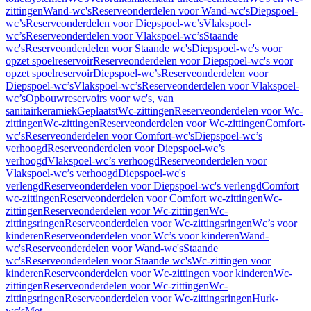
zittingen
Wand-wc's
Reserveonderdelen voor Wand-wc's
Diepspoel-
wc’s
Reserveonderdelen voor Diepspoel-wc’s
Vlakspoel-
wc’s
Reserveonderdelen voor Vlakspoel-wc’s
Staande
wc's
Reserveonderdelen voor Staande wc's
Diepspoel-wc's voor
opzet spoelreservoir
Reserveonderdelen voor Diepspoel-wc's voor
opzet spoelreservoir
Diepspoel-wc’s
Reserveonderdelen voor
Diepspoel-wc’s
Vlakspoel-wc’s
Reserveonderdelen voor Vlakspoel-
wc’s
Opbouwreservoirs voor wc's, van
sanitairkeramiek
Geplaatst
Wc-zittingen
Reserveonderdelen voor Wc-
zittingen
Wc-zittingen
Reserveonderdelen voor Wc-zittingen
Comfort-
wc's
Reserveonderdelen voor Comfort-wc's
Diepspoel-wc’s
verhoogd
Reserveonderdelen voor Diepspoel-wc’s
verhoogd
Vlakspoel-wc’s verhoogd
Reserveonderdelen voor
Vlakspoel-wc’s verhoogd
Diepspoel-wc's
verlengd
Reserveonderdelen voor Diepspoel-wc's verlengd
Comfort
wc-zittingen
Reserveonderdelen voor Comfort wc-zittingen
Wc-
zittingen
Reserveonderdelen voor Wc-zittingen
Wc-
zittingsringen
Reserveonderdelen voor Wc-zittingsringen
Wc’s voor
kinderen
Reserveonderdelen voor Wc’s voor kinderen
Wand-
wc's
Reserveonderdelen voor Wand-wc's
Staande
wc's
Reserveonderdelen voor Staande wc's
Wc-zittingen voor
kinderen
Reserveonderdelen voor Wc-zittingen voor kinderen
Wc-
zittingen
Reserveonderdelen voor Wc-zittingen
Wc-
zittingsringen
Reserveonderdelen voor Wc-zittingsringen
Hurk-
wc's
Met