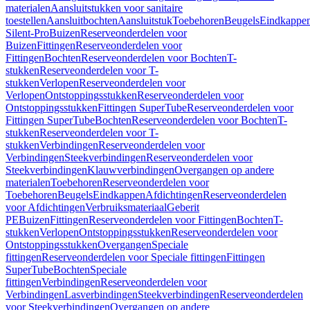
materialen
Aansluitstukken voor sanitaire
toestellen
Aansluitbochten
Aansluitstuk
Toebehoren
Beugels
Eindkappe
Silent-Pro
Buizen
Reserveonderdelen voor
Buizen
Fittingen
Reserveonderdelen voor
Fittingen
Bochten
Reserveonderdelen voor Bochten
T-
stukken
Reserveonderdelen voor T-
stukken
Verlopen
Reserveonderdelen voor
Verlopen
Ontstoppingsstukken
Reserveonderdelen voor
Ontstoppingsstukken
Fittingen SuperTube
Reserveonderdelen voor
Fittingen SuperTube
Bochten
Reserveonderdelen voor Bochten
T-
stukken
Reserveonderdelen voor T-
stukken
Verbindingen
Reserveonderdelen voor
Verbindingen
Steekverbindingen
Reserveonderdelen voor
Steekverbindingen
Klauwverbindingen
Overgangen op andere
materialen
Toebehoren
Reserveonderdelen voor
Toebehoren
Beugels
Eindkappen
Afdichtingen
Reserveonderdelen
voor Afdichtingen
Verbruiksmateriaal
Geberit
PE
Buizen
Fittingen
Reserveonderdelen voor Fittingen
Bochten
T-
stukken
Verlopen
Ontstoppingsstukken
Reserveonderdelen voor
Ontstoppingsstukken
Overgangen
Speciale
fittingen
Reserveonderdelen voor Speciale fittingen
Fittingen
SuperTube
Bochten
Speciale
fittingen
Verbindingen
Reserveonderdelen voor
Verbindingen
Lasverbindingen
Steekverbindingen
Reserveonderdelen
voor Steekverbindingen
Overgangen op andere