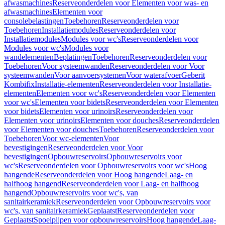
afwasmachines
Reserveonderdelen voor Elementen voor was- en
afwasmachines
Elementen voor
consolebelastingen
Toebehoren
Reserveonderdelen voor
Toebehoren
Installatiemodules
Reserveonderdelen voor
Installatiemodules
Modules voor wc's
Reserveonderdelen voor
Modules voor wc's
Modules voor
wandelementen
Beplatingen
Toebehoren
Reserveonderdelen voor
Toebehoren
Voor systeemwanden
Reserveonderdelen voor Voor
systeemwanden
Voor aanvoersystemen
Voor waterafvoer
Geberit
Kombifix
Installatie-elementen
Reserveonderdelen voor Installatie-
elementen
Elementen voor wc's
Reserveonderdelen voor Elementen
voor wc's
Elementen voor bidets
Reserveonderdelen voor Elementen
voor bidets
Elementen voor urinoirs
Reserveonderdelen voor
Elementen voor urinoirs
Elementen voor douches
Reserveonderdelen
voor Elementen voor douches
Toebehoren
Reserveonderdelen voor
Toebehoren
Voor wc-elementen
Voor
bevestigingen
Reserveonderdelen voor Voor
bevestigingen
Opbouwreservoirs
Opbouwreservoirs voor
wc's
Reserveonderdelen voor Opbouwreservoirs voor wc's
Hoog
hangende
Reserveonderdelen voor Hoog hangende
Laag- en
halfhoog hangend
Reserveonderdelen voor Laag- en halfhoog
hangend
Opbouwreservoirs voor wc's, van
sanitairkeramiek
Reserveonderdelen voor Opbouwreservoirs voor
wc's, van sanitairkeramiek
Geplaatst
Reserveonderdelen voor
Geplaatst
Spoelpijpen voor opbouwreservoirs
Hoog hangende
Laag-