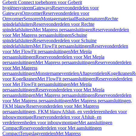
Geberit Connect toebehoren voor Geberit
hygiënesysteem
Gateways
Reserveonderdelen voor
Gateways
Omvormer
Reserveonderdelen voor
Omvormer
Sensoren
Montagemateriaal
Basisarmaturen
Rechte
spindelafsluiters
Reserveonderdelen voor Rechte
spindelafsluiters
Met Mapress persaansluitingen
Reserveonderdelen
voor Met Mapress persaansluitingen
Schuine
spindelafsluiters
Reserveonderdelen voor Schuine
spindelafsluiters
Met FlowFit persaansluitingen
Reserveonderdelen
voor Met FlowFit persaansluitingen
Met Mepla
persaansluitingen
Reserveonderdelen voor Met Mepla
persaansluitingen
Met Mapress persaansluitingen
Reserveonderdelen
voor Met Mapress
persaansluitingen
Monsternameventielen
Aftapventielen
Kogelkranen
R
voor Kogelkranen
Met FlowFit persaansluitingen
Reserveonderdelen
voor Met FlowFit persaansluitingen
Met Mepla
persaansluitingen
Reserveonderdelen voor Met Mepla
persaansluitingen
Met Mapress persaansluitingen
Reserveonderdelen
voor Met Mapress persaansluitingen
Met Mapress persaansluitingen,
FKM blauw
Reserveonderdelen voor Met Mapress
persaansluitingen, FKM blauw
Afsluit- en verdelereenheden voor
inbouwmontage
Reserveonderdelen voor Afsluit- en
verdelereenheden voor inbouwmontage
Met aansluitingen
Compact
Reserveonderdelen voor Met aansluitingen
Compact
Terugslagventielen
Met Mapress