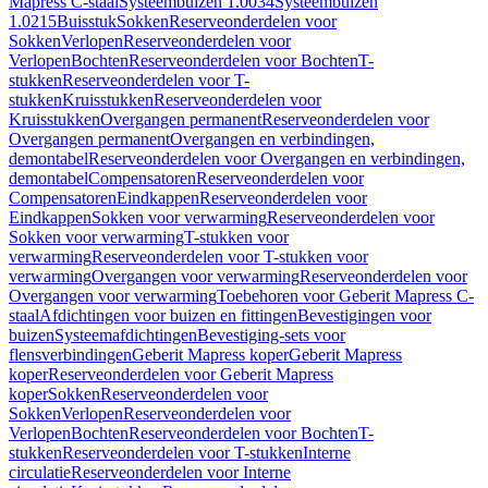
Mapress C-staal
Systeembuizen 1.0034
Systeembuizen
1.0215
Buisstuk
Sokken
Reserveonderdelen voor
Sokken
Verlopen
Reserveonderdelen voor
Verlopen
Bochten
Reserveonderdelen voor Bochten
T-
stukken
Reserveonderdelen voor T-
stukken
Kruisstukken
Reserveonderdelen voor
Kruisstukken
Overgangen permanent
Reserveonderdelen voor
Overgangen permanent
Overgangen en verbindingen,
demontabel
Reserveonderdelen voor Overgangen en verbindingen,
demontabel
Compensatoren
Reserveonderdelen voor
Compensatoren
Eindkappen
Reserveonderdelen voor
Eindkappen
Sokken voor verwarming
Reserveonderdelen voor
Sokken voor verwarming
T-stukken voor
verwarming
Reserveonderdelen voor T-stukken voor
verwarming
Overgangen voor verwarming
Reserveonderdelen voor
Overgangen voor verwarming
Toebehoren voor Geberit Mapress C-
staal
Afdichtingen voor buizen en fittingen
Bevestigingen voor
buizen
Systeemafdichtingen
Bevestiging-sets voor
flensverbindingen
Geberit Mapress koper
Geberit Mapress
koper
Reserveonderdelen voor Geberit Mapress
koper
Sokken
Reserveonderdelen voor
Sokken
Verlopen
Reserveonderdelen voor
Verlopen
Bochten
Reserveonderdelen voor Bochten
T-
stukken
Reserveonderdelen voor T-stukken
Interne
circulatie
Reserveonderdelen voor Interne