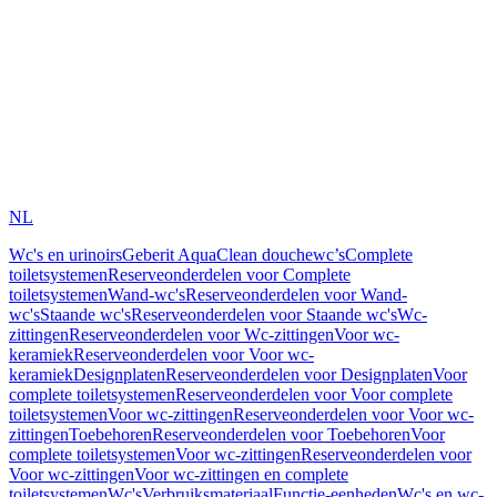
NL
Wc's en urinoirs
Geberit AquaClean douchewc’s
Complete
toiletsystemen
Reserveonderdelen voor Complete
toiletsystemen
Wand-wc's
Reserveonderdelen voor Wand-
wc's
Staande wc's
Reserveonderdelen voor Staande wc's
Wc-
zittingen
Reserveonderdelen voor Wc-zittingen
Voor wc-
keramiek
Reserveonderdelen voor Voor wc-
keramiek
Designplaten
Reserveonderdelen voor Designplaten
Voor
complete toiletsystemen
Reserveonderdelen voor Voor complete
toiletsystemen
Voor wc-zittingen
Reserveonderdelen voor Voor wc-
zittingen
Toebehoren
Reserveonderdelen voor Toebehoren
Voor
complete toiletsystemen
Voor wc-zittingen
Reserveonderdelen voor
Voor wc-zittingen
Voor wc-zittingen en complete
toiletsystemen
Wc's
Verbruiksmateriaal
Functie-eenheden
Wc's en wc-