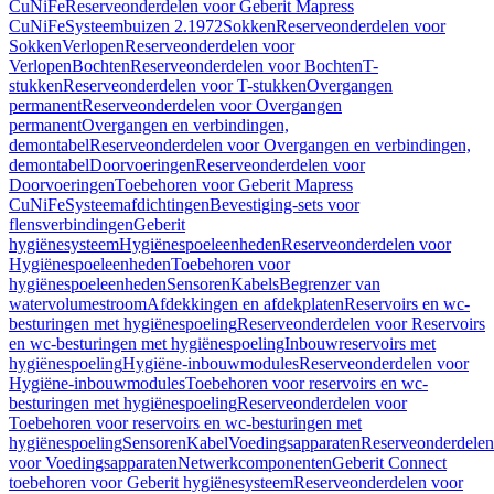
CuNiFe
Reserveonderdelen voor Geberit Mapress
CuNiFe
Systeembuizen 2.1972
Sokken
Reserveonderdelen voor
Sokken
Verlopen
Reserveonderdelen voor
Verlopen
Bochten
Reserveonderdelen voor Bochten
T-
stukken
Reserveonderdelen voor T-stukken
Overgangen
permanent
Reserveonderdelen voor Overgangen
permanent
Overgangen en verbindingen,
demontabel
Reserveonderdelen voor Overgangen en verbindingen,
demontabel
Doorvoeringen
Reserveonderdelen voor
Doorvoeringen
Toebehoren voor Geberit Mapress
CuNiFe
Systeemafdichtingen
Bevestiging-sets voor
flensverbindingen
Geberit
hygiënesysteem
Hygiënespoeleenheden
Reserveonderdelen voor
Hygiënespoeleenheden
Toebehoren voor
hygiënespoeleenheden
Sensoren
Kabels
Begrenzer van
watervolumestroom
Afdekkingen en afdekplaten
Reservoirs en wc-
besturingen met hygiënespoeling
Reserveonderdelen voor Reservoirs
en wc-besturingen met hygiënespoeling
Inbouwreservoirs met
hygiënespoeling
Hygiëne-inbouwmodules
Reserveonderdelen voor
Hygiëne-inbouwmodules
Toebehoren voor reservoirs en wc-
besturingen met hygiënespoeling
Reserveonderdelen voor
Toebehoren voor reservoirs en wc-besturingen met
hygiënespoeling
Sensoren
Kabel
Voedingsapparaten
Reserveonderdelen
voor Voedingsapparaten
Netwerkcomponenten
Geberit Connect
toebehoren voor Geberit hygiënesysteem
Reserveonderdelen voor