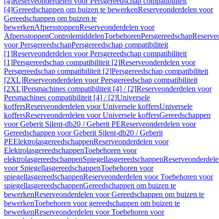
[4]
Reserveonderdelen voor Persgereedschap compatibiliteit
[4]
Gereedschappen om buizen te bewerken
Reserveonderdelen voor
Gereedschappen om buizen te
bewerken
Afpersstoppen
Reserveonderdelen voor
Afpersstoppen
Controlemiddelen
Toebehoren
Persgereedschap
Reserve
voor Persgereedschap
Persgereedschap compatibiliteit
[1]
Reserveonderdelen voor Persgereedschap compatibiliteit
[1]
Persgereedschap compatibiliteit [2]
Reserveonderdelen voor
Persgereedschap compatibiliteit [2]
Persgereedschap compatibiliteit
[2XL]
Reserveonderdelen voor Persgereedschap compatibiliteit
[2XL]
Persmachines compatibiliteit [4] / [2]
Reserveonderdelen voor
Persmachines compatibiliteit [4] / [2]
Universele
koffers
Reserveonderdelen voor Universele koffers
Universele
koffers
Reserveonderdelen voor Universele koffers
Gereedschappen
voor Geberit Silent-db20 / Geberit PE
Reserveonderdelen voor
Gereedschappen voor Geberit Silent-db20 / Geberit
PE
Elektrolasgereedschappen
Reserveonderdelen voor
Elektrolasgereedschappen
Toebehoren voor
elektrolasgereedschappen
Spiegellasgereedschappen
Reserveonderdele
voor Spiegellasgereedschappen
Toebehoren voor
spiegellasgereedschappen
Reserveonderdelen voor Toebehoren voor
spiegellasgereedschappen
Gereedschappen om buizen te
bewerken
Reserveonderdelen voor Gereedschappen om buizen te
bewerken
Toebehoren voor gereedschappen om buizen te
bewerken
Reserveonderdelen voor Toebehoren voor