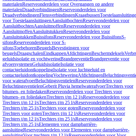
materialen
Reserveonderdelen voor Overgangen op andere
materialen
Draadverbindingen
Reserveonderdelen voor
Draadverbindingen
Flensverbindingen
Kraagbussen
Toestelaansluiting
voor Toestelaansluitingen
Aansluitbochten
Reserveonderdelen voor
Aansluitbochten
Aansluitmoffen
Reserveonderdelen voor
Aansluitmoffen
Aansluitstukken
Reserveonderdelen voor
Aansluitstukken
Buissifons
Reserveonderdelen voor Buissifons
S-
sifons
Reserveonderdelen voor S-
sifons
Toebehoren
Beugels
Bevestigingen voor
beugels
Draagschalen
Eindkappen
Afdichtingen
Beschermdeksels
Verbr
geluidsisolatie en vochtwering
Brandpreventie
Brandpreventie voor
afvoersystemen
Geluidsisolatie
Isolatie voor
contactgeluidontkoppeling
Isolatie voor luchtgeluid en
contactgeluidontkoppeling
Vochtwering
Afdichtingen
Beluchtingsventi
voor waterafvoer
Beluchtingsventielen
Reserveonderdelen voor
Beluchtingsventielen
Geberit Pluvia hemelwaterafvoer
Trechters voor
bitumen- en foliedaken
Reserveonderdelen voor Trechters voor
bitumen- en foliedaken
Trechters t/m 12 l/s
Reserveonderdelen voor
Trechters t/m 12 l/s
Trechters t/m 25 l/s
Reserveonderdelen voor
Trechters t/m 25 l/s
Trechters voor goten
Reserveonderdelen voor
Trechters voor goten
Trechters t/m 12 l/s
Reserveonderdelen voor
Trechters t/m 12 l/s
Trechters t/m 25 l/s
Reserveonderdelen voor
Trechters t/m 25 l/s
Elementen voor dampbarrière-
aansluiting
Reserveonderdelen voor Elementen voor dampbarrière-
aansluiting
Voor trechters t/m 12 l/s
Reserveonderdelen voor Voor