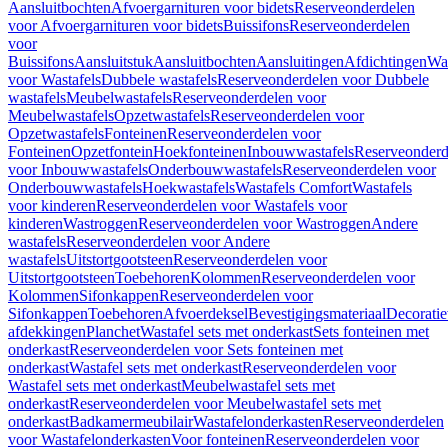
Aansluitbochten
Afvoergarnituren voor bidets
Reserveonderdelen
voor Afvoergarnituren voor bidets
Buissifons
Reserveonderdelen
voor
Buissifons
Aansluitstuk
Aansluitbochten
Aansluitingen
Afdichtingen
Was
voor Wastafels
Dubbele wastafels
Reserveonderdelen voor Dubbele
wastafels
Meubelwastafels
Reserveonderdelen voor
Meubelwastafels
Opzetwastafels
Reserveonderdelen voor
Opzetwastafels
Fonteinen
Reserveonderdelen voor
Fonteinen
Opzetfontein
Hoekfonteinen
Inbouwwastafels
Reserveonderd
voor Inbouwwastafels
Onderbouwwastafels
Reserveonderdelen voor
Onderbouwwastafels
Hoekwastafels
Wastafels Comfort
Wastafels
voor kinderen
Reserveonderdelen voor Wastafels voor
kinderen
Wastroggen
Reserveonderdelen voor Wastroggen
Andere
wastafels
Reserveonderdelen voor Andere
wastafels
Uitstortgootsteen
Reserveonderdelen voor
Uitstortgootsteen
Toebehoren
Kolommen
Reserveonderdelen voor
Kolommen
Sifonkappen
Reserveonderdelen voor
Sifonkappen
Toebehoren
Afvoerdeksel
Bevestigingsmateriaal
Decorati
afdekkingen
Planchet
Wastafel sets met onderkast
Sets fonteinen met
onderkast
Reserveonderdelen voor Sets fonteinen met
onderkast
Wastafel sets met onderkast
Reserveonderdelen voor
Wastafel sets met onderkast
Meubelwastafel sets met
onderkast
Reserveonderdelen voor Meubelwastafel sets met
onderkast
Badkamermeubilair
Wastafelonderkasten
Reserveonderdelen
voor Wastafelonderkasten
Voor fonteinen
Reserveonderdelen voor