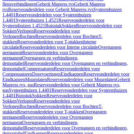
flensverbindingen
Geberit Mapress rvs
Geberit Mapress
rvs
Reserveonderdelen voor Geberit Mapress rvs
Systeembuizen
1.4401
Reserveonderdelen voor Systeembuizen
1.4401
Systeembuizen 1.4521
Reserveonderdelen voor
Systeembuizen 1.4521
Buisstuk
Sokken
Reserveonderdelen voor
Sokken
Verlopen
Reserveonderdelen voor
Verlopen
Bochten
Reserveonderdelen voor Bochten
T-
stukken
Reserveonderdelen voor T-stukken
Interne
circulatie
Reserveonderdelen voor Interne circulatie
Overgangen
permanent
Reserveonderdelen voor Overgangen
permanent
Overgangen en verbindingen,
demontabel
Reserveonderdelen voor Overgangen en verbindingen,
demontabel
Compensatoren
Reserveonderdelen voor
Compensatoren
Doorvoeringen
Eindkappen
Reserveonderdelen voor
Eindkappen
Muurplaten
Reserveonderdelen voor Muurplaten
Geberit
Mapress rvs, gas
Reserveonderdelen voor Geberit Mapress rvs,
gas
Systeembuizen 1.4401
Reserveonderdelen voor Systeembuizen
1.4401
Buisstuk
Sokken
Reserveonderdelen voor
Sokken
Verlopen
Reserveonderdelen voor
Verlopen
Bochten
Reserveonderdelen voor Bochten
T-
stukken
Reserveonderdelen voor T-stukken
Overgangen
permanent
Reserveonderdelen voor Overgangen
permanent
Overgangen en verbindingen,
demontabel
Reserveonderdelen voor Overgangen en verbindingen,
demontabel
Eindkappen
Reserveonderdelen voor