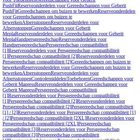
PushFit
Reserveonderdelen voor Gereedschappen voor Geberit
PushFit
Gereedschappen om buizen te bewerken
Reserveonderdelen
voor Gereedschappen om buizen te
bewerken
Afpersstoppen
Reserveonderdelen voor
Afpersstoppen
Gereedschappen voor Geberit
Mepla
Reserveonderdelen voor Gereedschappen voor Geberit
Mepla
Handpersgereedschap
Reserveonderdelen voor
Handpersgereedschap
Persgereedschap compatibiliteit
[1]
Reserveonderdelen voor Persgereedschap compatibiliteit
[1]
Persgereedschap compatibiliteit [2]
Reserveonderdelen voor
Persgereedschap compatibiliteit [2]
Gereedschappen om buizen te
bewerken
Reserveonderdelen voor Gereedschappen om buizen te
bewerken
Afpersstoppen
Reserveonderdelen voor
Afpersstoppen
Controlemiddelen
Toebehoren
Gereedschappen voor
Geberit Mapress
Reserveonderdelen voor Gereedschappen voor
Geberit Mapress
Persgereedschap compatibiliteit
[1]
Reserveonderdelen voor Persgereedschap compatibiliteit
[1]
Persgereedschap compatibiliteit [2]
Reserveonderdelen voor
Persgereedschap compatibiliteit [2]
Persgereedschap compatibiliteit
[1] / [2]
Reserveonderdelen voor Persgereedschap compatibiliteit [1]
/ [2]
Persgereedschap compatibiliteit [2XL]
Reserveonderdelen voor
Persgereedschap compatibiliteit [2XL]
Persgereedschap
compatibiliteit [3]
Reserveonderdelen voor Persgereedschap
compatibiliteit [3]
Persgereedschap compatibiliteit