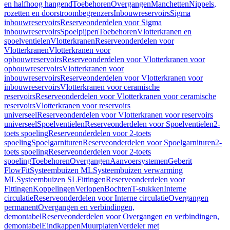
en halfhoog hangend
Toebehoren
Overgangen
Manchetten
Nippels,
rozetten en doorstroombegrenzers
Inbouwreservoirs
Sigma
inbouwreservoirs
Reserveonderdelen voor Sigma
inbouwreservoirs
Spoelpijpen
Toebehoren
Vlotterkranen en
spoelventielen
Vlotterkranen
Reserveonderdelen voor
Vlotterkranen
Vlotterkranen voor
opbouwreservoirs
Reserveonderdelen voor Vlotterkranen voor
opbouwreservoirs
Vlotterkranen voor
inbouwreservoirs
Reserveonderdelen voor Vlotterkranen voor
inbouwreservoirs
Vlotterkranen voor ceramische
reservoirs
Reserveonderdelen voor Vlotterkranen voor ceramische
reservoirs
Vlotterkranen voor reservoirs
universeel
Reserveonderdelen voor Vlotterkranen voor reservoirs
universeel
Spoelventielen
Reserveonderdelen voor Spoelventielen
2-
toets spoeling
Reserveonderdelen voor 2-toets
spoeling
Spoelgarnituren
Reserveonderdelen voor Spoelgarnituren
2-
toets spoeling
Reserveonderdelen voor 2-toets
spoeling
Toebehoren
Overgangen
Aanvoersystemen
Geberit
FlowFit
Systeembuizen ML
Systeembuizen verwarming
ML
Systeembuizen SL
Fittingen
Reserveonderdelen voor
Fittingen
Koppelingen
Verlopen
Bochten
T-stukken
Interne
circulatie
Reserveonderdelen voor Interne circulatie
Overgangen
permanent
Overgangen en verbindingen,
demontabel
Reserveonderdelen voor Overgangen en verbindingen,
demontabel
Eindkappen
Muurplaten
Verdeler met