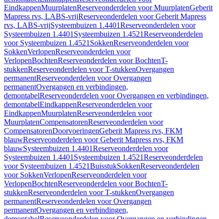
Eindkappen
Muurplaten
Reserveonderdelen voor Muurplaten
Geberit
Mapress rvs, LABS-vrij
Reserveonderdelen voor Geberit Mapress
rvs, LABS-vrij
Systeembuizen 1.4401
Reserveonderdelen voor
Systeembuizen 1.4401
Systeembuizen 1.4521
Reserveonderdelen
voor Systeembuizen 1.4521
Sokken
Reserveonderdelen voor
Sokken
Verlopen
Reserveonderdelen voor
Verlopen
Bochten
Reserveonderdelen voor Bochten
T-
stukken
Reserveonderdelen voor T-stukken
Overgangen
permanent
Reserveonderdelen voor Overgangen
permanent
Overgangen en verbindingen,
demontabel
Reserveonderdelen voor Overgangen en verbindingen,
demontabel
Eindkappen
Reserveonderdelen voor
Eindkappen
Muurplaten
Reserveonderdelen voor
Muurplaten
Compensatoren
Reserveonderdelen voor
Compensatoren
Doorvoeringen
Geberit Mapress rvs, FKM
blauw
Reserveonderdelen voor Geberit Mapress rvs, FKM
blauw
Systeembuizen 1.4401
Reserveonderdelen voor
Systeembuizen 1.4401
Systeembuizen 1.4521
Reserveonderdelen
voor Systeembuizen 1.4521
Buisstuk
Sokken
Reserveonderdelen
voor Sokken
Verlopen
Reserveonderdelen voor
Verlopen
Bochten
Reserveonderdelen voor Bochten
T-
stukken
Reserveonderdelen voor T-stukken
Overgangen
permanent
Reserveonderdelen voor Overgangen
permanent
Overgangen en verbindingen,
demontabel
Reserveonderdelen voor Overgangen en verbindingen,