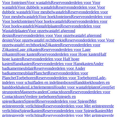
Voor fonteinen
Voor wastafels
Reserveonderdelen voor Voor
wastafels
Voor dubbele wastafels
Reserveonderdelen voor Voor
dubbele wastafels
Voor meubelwastafels
Reserveonderdelen voor
Voor meubelwastafels
Voor hoekfonteinen
Reserveonderdelen voor
Voor hoekfonteinen
Voor hoekwastafels
Reserveonderdelen voor
Voor hoekwastafels
Wastafelplaaten
Reserveonderdelen voor
Wastafelplaaten
Voor opzetwastafel afgerond
design
Reserveonderdelen voor Voor opzetwastafel afgerond
design
Voor opzetwastafel rechthoekig
Reserveonderdelen voor Voor
opzetwastafel rechthoekig
Zijkasten
Reserveonderdelen voor
Zijkasten
Lage zijkasten
Reserveonderdelen voor Lage
zijkasten
Hoge kasten
Reserveonderdelen voor Hoge kasten
Half
hoge kasten
Reserveonderdelen voor Half hoge
kasten
Hangkasten
Reserveonderdelen voor Hangkasten
Ander
badkamermeubilair
Reserveonderdelen voor Ander
badkamermeubilair
Planchet
Reserveonderdelen voor
Planchet
Toebehoren
Reserveonderdelen voor Toebehoren
Lade-
indelers voor schuifladen en indelingsboxen
Handdoekhouders en
handdoekhaken
Lichtelementen
Houder voor wastafelplaten
Greep
Set
steunpoten
Magneetwanden
Contactdozen
Reserveonderdelen voor
Contactdozen
Verdere toebehoren
Spiegels en
spiegelkasten
Spiegel
Reserveonderdelen voor Spiegel
Met
geïntegreerde verlichting
Reserveonderdelen voor Met geïntegreerde
verlichting
Spiegelkasten
Reserveonderdelen voor Spiegelkasten
Met
geïntegreerde verlichting
Reserveonderdelen voor Met geïntegreerde