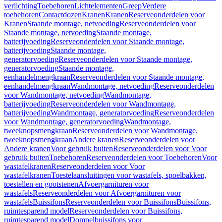
verlichting
Toebehoren
Lichtelementen
Greep
Verdere
toebehoren
Contactdozen
Kranen
Kranen
Reserveonderdelen voor
Kranen
Staande montage, netvoeding
Reserveonderdelen voor
Staande montage, netvoeding
Staande montage,
batterijvoeding
Reserveonderdelen voor Staande montage,
batterijvoeding
Staande montage,
generatorvoeding
Reserveonderdelen voor Staande montage,
generatorvoeding
Staande montage,
eenhandelmengkraan
Reserveonderdelen voor Staande montage,
eenhandelmengkraan
Wandmontage, netvoeding
Reserveonderdelen
voor Wandmontage, netvoeding
Wandmontage,
batterijvoeding
Reserveonderdelen voor Wandmontage,
batterijvoeding
Wandmontage, generatorvoeding
Reserveonderdelen
voor Wandmontage, generatorvoeding
Wandmontage,
tweeknopsmengkraan
Reserveonderdelen voor Wandmontage,
tweeknopsmengkraan
Andere kranen
Reserveonderdelen voor
Andere kranen
Voor gebruik buiten
Reserveonderdelen voor Voor
gebruik buiten
Toebehoren
Reserveonderdelen voor Toebehoren
Voor
wastafelkranen
Reserveonderdelen voor Voor
wastafelkranen
Toestelaansluitingen voor wastafels, spoelbakken,
toestellen en gootstenen
Afvoergarnituren voor
wastafels
Reserveonderdelen voor Afvoergarnituren voor
wastafels
Buissifons
Reserveonderdelen voor Buissifons
Buissifons,
ruimtesparend model
Reserveonderdelen voor Buissifons,
ruimtesparend model
Dompelbuissifons voor