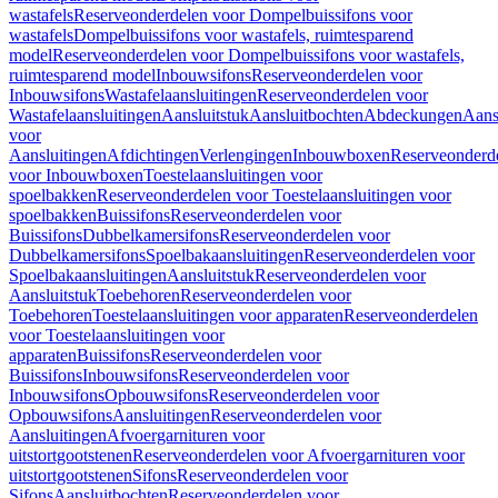
wastafels
Reserveonderdelen voor Dompelbuissifons voor
wastafels
Dompelbuissifons voor wastafels, ruimtesparend
model
Reserveonderdelen voor Dompelbuissifons voor wastafels,
ruimtesparend model
Inbouwsifons
Reserveonderdelen voor
Inbouwsifons
Wastafelaansluitingen
Reserveonderdelen voor
Wastafelaansluitingen
Aansluitstuk
Aansluitbochten
Abdeckungen
Aans
voor
Aansluitingen
Afdichtingen
Verlengingen
Inbouwboxen
Reserveonderd
voor Inbouwboxen
Toestelaansluitingen voor
spoelbakken
Reserveonderdelen voor Toestelaansluitingen voor
spoelbakken
Buissifons
Reserveonderdelen voor
Buissifons
Dubbelkamersifons
Reserveonderdelen voor
Dubbelkamersifons
Spoelbakaansluitingen
Reserveonderdelen voor
Spoelbakaansluitingen
Aansluitstuk
Reserveonderdelen voor
Aansluitstuk
Toebehoren
Reserveonderdelen voor
Toebehoren
Toestelaansluitingen voor apparaten
Reserveonderdelen
voor Toestelaansluitingen voor
apparaten
Buissifons
Reserveonderdelen voor
Buissifons
Inbouwsifons
Reserveonderdelen voor
Inbouwsifons
Opbouwsifons
Reserveonderdelen voor
Opbouwsifons
Aansluitingen
Reserveonderdelen voor
Aansluitingen
Afvoergarnituren voor
uitstortgootstenen
Reserveonderdelen voor Afvoergarnituren voor
uitstortgootstenen
Sifons
Reserveonderdelen voor
Sifons
Aansluitbochten
Reserveonderdelen voor