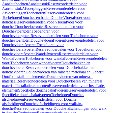
Aansluitbochten
Aansluitstuk
Reserveonderdelen voor
Aansluitstuk
Afvoerpluggen
Reserveonderdelen voor
Afvoerpluggen
Toebehoren
Reserveonderdelen voor
Toebehoren
Douches en baden
Douche
Vloerafvoer voor
douches
Reserveonderdelen voor Vloerafvoer voor
douches
Douchevloergoten
Reserveonderdelen voor
Douchevloergoten
Toebehoren voor
douchevloergoten
Reserveonderdelen voor Toebehoren voor
douchevloergoten
Douchevloerafvoeren
Reserveonderdelen voor
Douchevloerafvoeren
Toebehoren voor
douchevloerafvoeren
Reserveonderdelen voor Toebehoren voor
douchevloerafvoeren
Wandafvoeren
Reserveonderdelen voor
Wandafvoeren
Toebehoren voor wandafvoeren
Reserveonderdelen
voor Toebehoren voor wandafvoeren
Douchebakken en
douchevloeren
Reserveonderdelen voor Douchebakken en
douchevloeren
Douchevloeren van mineraalmateriaal en Geberit
Duofix installatie-elementen
Douchevloeren van mineraal
materiaal
Reserveonderdelen voor Douchevloeren van mineraal
materiaal
Installatie-elementen
Reserveonderdelen voor Installatie-
elementen
Specifieke douchebakafvoeren
Reserveonderdelen voor
Specifieke douchebakafvoeren
Toebehoren
Douche-
afscheidingen
Reserveonderdelen voor Douche-
afscheidingen
Douche-afscheidingen voor walk-in-
douche
Reserveonderdelen voor Douche-afscheidingen voor walk-
in-douche
Toebehoren
Reserveonderdelen voor