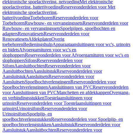
elektronische spoelactivering, netvoeding
Met elektronische
spoelactivering, batterijvoeding
Reserveonderdelen voor Met
elektronische spoelactivering,
batterijvoeding
Toebehoren
Reserveonderdelen voor
Toebehoren
Ruwbouw- en vervangingssets
Reserveonderdelen voor
Ruwbouw- en vervangingssets
Spoelpijpen, spoelbochten en
adapters
Renovatiesets
Reserveonderdelen voor
Renovatiesets
Afdekplaten
Overig
toebehoren
Bedieningshulp
Apparaataansluitingen voor wc's, urinoirs
en bidets
Afvoergarnituren voor wc's en
slophoppers
Reserveonderdelen voor Afvoergarnituren voor wc's en
slophoppers
Sifons
Reserveonderdelen voor
Sifons
Aansluitbochten
Reserveonderdelen voor
Aansluitbochten
Aansluitstuk
Reserveonderdelen voor
Aansluitstuk
Aansluitsets
Reserveonderdelen voor
Aansluitsets
Spoelbochtverlengingen
Reserveonderdelen voor
Spoelbochtverlengingen
Aansluitingen van PVC
Reserveonderdelen
voor Aansluitingen van PVC
Manchetten en afdekkappen
Overgang-
en verbindingsstukken
Toestelaansluitingen voor
urinoirs
Reserveonderdelen voor Toestelaansluitingen voor
urinoirs
Urinoirsifons
Reserveonderdelen voor
Urinoirsifons
Spoelpijp- en
spoelbochtverlengstukken
Reserveonderdelen voor Spoelpijp- en
spoelbochtverlengstukken
Aansluitstuk
Reserveonderdelen voor
Aansluitstuk
Aansluitbochten
Reserveonderdelen voor