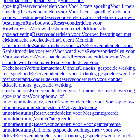
pneumatische spoelactivering
Voor 2-toets
spoeling
Reserveonderdelen voor Voor 2-toets spoeling
Voor 1-toets
spoeling
Reserveonderdelen voor Voor 1-toets spoeling
Toebehoren
voor wc-besturingen
Reserveonderdelen voor Toebehoren voor wc-
besturingen
Ruwbouwsets
Reserveonderdelen voor
Ruwbouwsets
Voor wc-besturingen met elektronische
spoelactivering
Reserveonderdelen voor Voor wc-besturingen met
elektronische spoelactivering
Geberit Monolith
sanitairmodules
Sanitairmodules voor wc's
Reserveonderdelen voor
Sanitairmodules voor wc's
Voor wand-wc's
Reserveonderdelen voor
Voor wand-wc's
Voor staande wc's
Reserveonderdelen voor Voor
staande wc's
Toebehoren
Reserveonderdelen voor
Toebehoren
Verbruiksmateriaal
Urinoirs
Urinoirs, gespoelde werking,
met spoelrand
Reserveonderdelen voor Urinoirs, gespoelde werking,
met spoelrand
Zonder deksel
Reserveonderdelen voor Zonder
deksel
Urinoirs, gespoelde werking,
spoelrandloos
Reserveonderdelen voor Urinoirs, gespoelde werking,
spoelrandloos
Voor opbouw- of
inbouwurinoirstuursysteem
Reserveonderdelen voor Voor opbouw-
of inbouwurinoirstuursysteem
Met geïntegreerde
urinoirbesturing
Reserveonderdelen voor Met geïntegreerde
urinoirbesturing
Voor geïntegreerde
urinoirbesturing
Reserveonderdelen voor Voor geïntegreerde
urinoirbesturing
Urinoirs, gespoelde werking, met / voor wc-
deksel
Reserveonderdelen voor Urinoirs, gespoelde werking, met /