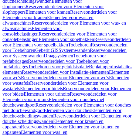
douchescheidingswanden
Elementen voor
slophoppers
Reserveonderdelen voor Elementen voor
slophoppers
Elementen voor kranen
Reserveonderdelen voor
Elementen voor kranen
Elementen voor was- en
afwasmachines
Reserveonderdelen voor Elementen voor was- en
afwasmachines
Elementen voor
consolebelastingen
Reserveonderdelen voor Elementen voor
consolebelastingen
Elementen voor spoelbakken
Reserveonderdelen
voor Elementen voor spoelbakken
Toebehoren
Reserveonderdelen
voor Toebehoren
Geberit GIS
Systeemwanden
Reserveonderdelen
voor Systeemwanden
Draagsystemen
Toebehoren voor
prefabricages
Reserveonderdelen voor Toebehoren voor
prefabricages
Toebehoren voor geluidsisolatie
Beplatingen
Installatie-
elementen
Reserveonderdelen voor Installatie-elementen
Elementen
voor wc's
Reserveonderdelen voor Elementen voor wc's
Elementen
voor wastafels
Reserveonderdelen voor Elementen voor
wastafels
Elementen voor bidets
Reserveonderdelen voor Elementen
voor bidets
Elementen voor urinoirs
Reserveonderdelen voor
Elementen voor urinoirs
Elementen voor douches met
douchewandgoot
Reserveonderdelen voor Elementen voor douches
met douchewandgoot
Elementen voor douches
Elementen voor
douche-scheidingswanden
Reserveonderdelen voor Elementen voor
douche-scheidingswanden
Elementen voor kranen en
apparaten
Reserveonderdelen voor Elementen voor kranen en
apparaten
Elementen voor was- en