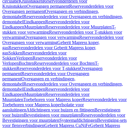
circulatie
Kruisstukken
Reserveonderdelen voor
Kruisstukken
Overgangen permanent
Reserveonderdelen voor
Overgangen permanent
Overgangen en verbindingen,
demontabel
Reserveonderdelen voor Overgangen en verbindingen,
demontabel
Eindkappen
Reserveonderdelen voor
Eindkappen
Muurplaten
Reserveonderdelen voor Muurplaten
T-
stukken voor verwarming
Reserveonderdelen voor T-stukken voor
verwarming
Overgangen voor verwarming
Reserveonderdelen voor
Overgangen voor verwarming
Geberit Mapress koper,
gas
Reserveonderdelen voor Geberit Mapress koper,
gas
Sokken
Reserveonderdelen voor
Sokken
Verlopen
Reserveonderdelen voor
Verlopen
Bochten
Reserveonderdelen voor Bochten
T-
stukken
Reserveonderdelen voor T-stukken
Overgangen
permanent
Reserveonderdelen voor Overgangen
permanent
Overgangen en verbindingen,
demontabel
Reserveonderdelen voor Overgangen en verbindingen,
demontabel
Eindkappen
Reserveonderdelen voor
Eindkappen
Muurplaten
Reserveonderdelen voor
Muurplaten
Toebehoren voor Mapress koper
Reserveonderdelen voor
Toebehoren voor Mapress koper
Isolatie voor
aansluitingen
Afdichtingen voor buizen en fittingen
Bevestigingen
voor buizen
Bevestigingen voor muurplaten
Reserveonderdelen voor
Bevestigingen voor muurplaten
Systeemafdichtingen
Bevestiging-sets
voor flensverbindingen
Geberit Mapress CuNiFe
Geberit Mapress