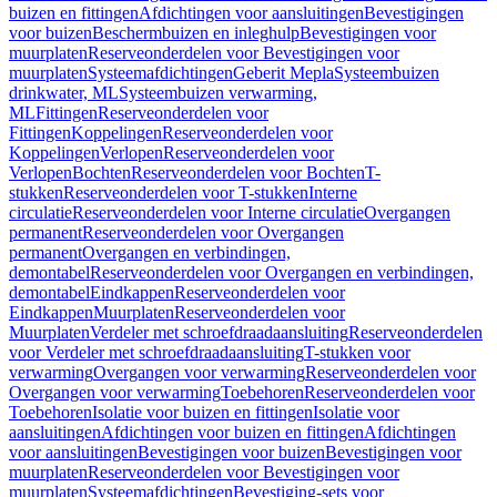
buizen en fittingen
Afdichtingen voor aansluitingen
Bevestigingen
voor buizen
Beschermbuizen en inleghulp
Bevestigingen voor
muurplaten
Reserveonderdelen voor Bevestigingen voor
muurplaten
Systeemafdichtingen
Geberit Mepla
Systeembuizen
drinkwater, ML
Systeembuizen verwarming,
ML
Fittingen
Reserveonderdelen voor
Fittingen
Koppelingen
Reserveonderdelen voor
Koppelingen
Verlopen
Reserveonderdelen voor
Verlopen
Bochten
Reserveonderdelen voor Bochten
T-
stukken
Reserveonderdelen voor T-stukken
Interne
circulatie
Reserveonderdelen voor Interne circulatie
Overgangen
permanent
Reserveonderdelen voor Overgangen
permanent
Overgangen en verbindingen,
demontabel
Reserveonderdelen voor Overgangen en verbindingen,
demontabel
Eindkappen
Reserveonderdelen voor
Eindkappen
Muurplaten
Reserveonderdelen voor
Muurplaten
Verdeler met schroefdraadaansluiting
Reserveonderdelen
voor Verdeler met schroefdraadaansluiting
T-stukken voor
verwarming
Overgangen voor verwarming
Reserveonderdelen voor
Overgangen voor verwarming
Toebehoren
Reserveonderdelen voor
Toebehoren
Isolatie voor buizen en fittingen
Isolatie voor
aansluitingen
Afdichtingen voor buizen en fittingen
Afdichtingen
voor aansluitingen
Bevestigingen voor buizen
Bevestigingen voor
muurplaten
Reserveonderdelen voor Bevestigingen voor
muurplaten
Systeemafdichtingen
Bevestiging-sets voor