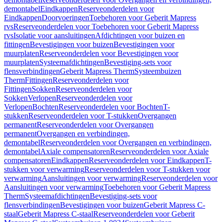
demontabel
Eindkappen
Reserveonderdelen voor
Eindkappen
Doorvoeringen
Toebehoren voor Geberit Mapress
rvs
Reserveonderdelen voor Toebehoren voor Geberit Mapress
rvs
Isolatie voor aansluitingen
Afdichtingen voor buizen en
fittingen
Bevestigingen voor buizen
Bevestigingen voor
muurplaten
Reserveonderdelen voor Bevestigingen voor
muurplaten
Systeemafdichtingen
Bevestiging-sets voor
flensverbindingen
Geberit Mapress Therm
Systeembuizen
Therm
Fittingen
Reserveonderdelen voor
Fittingen
Sokken
Reserveonderdelen voor
Sokken
Verlopen
Reserveonderdelen voor
Verlopen
Bochten
Reserveonderdelen voor Bochten
T-
stukken
Reserveonderdelen voor T-stukken
Overgangen
permanent
Reserveonderdelen voor Overgangen
permanent
Overgangen en verbindingen,
demontabel
Reserveonderdelen voor Overgangen en verbindingen,
demontabel
Axiale compensatoren
Reserveonderdelen voor Axiale
compensatoren
Eindkappen
Reserveonderdelen voor Eindkappen
T-
stukken voor verwarming
Reserveonderdelen voor T-stukken voor
verwarming
Aansluitingen voor verwarming
Reserveonderdelen voor
Aansluitingen voor verwarming
Toebehoren voor Geberit Mapress
Therm
Systeemafdichtingen
Bevestiging-sets voor
flensverbindingen
Bevestigingen voor buizen
Geberit Mapress C-
staal
Geberit Mapress C-staal
Reserveonderdelen voor Geberit