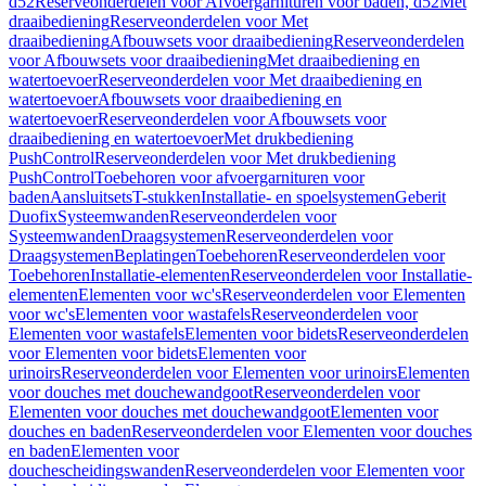
d52
Reserveonderdelen voor Afvoergarnituren voor baden, d52
Met
draaibediening
Reserveonderdelen voor Met
draaibediening
Afbouwsets voor draaibediening
Reserveonderdelen
voor Afbouwsets voor draaibediening
Met draaibediening en
watertoevoer
Reserveonderdelen voor Met draaibediening en
watertoevoer
Afbouwsets voor draaibediening en
watertoevoer
Reserveonderdelen voor Afbouwsets voor
draaibediening en watertoevoer
Met drukbediening
PushControl
Reserveonderdelen voor Met drukbediening
PushControl
Toebehoren voor afvoergarnituren voor
baden
Aansluitsets
T-stukken
Installatie- en spoelsystemen
Geberit
Duofix
Systeemwanden
Reserveonderdelen voor
Systeemwanden
Draagsystemen
Reserveonderdelen voor
Draagsystemen
Beplatingen
Toebehoren
Reserveonderdelen voor
Toebehoren
Installatie-elementen
Reserveonderdelen voor Installatie-
elementen
Elementen voor wc's
Reserveonderdelen voor Elementen
voor wc's
Elementen voor wastafels
Reserveonderdelen voor
Elementen voor wastafels
Elementen voor bidets
Reserveonderdelen
voor Elementen voor bidets
Elementen voor
urinoirs
Reserveonderdelen voor Elementen voor urinoirs
Elementen
voor douches met douchewandgoot
Reserveonderdelen voor
Elementen voor douches met douchewandgoot
Elementen voor
douches en baden
Reserveonderdelen voor Elementen voor douches
en baden
Elementen voor
douchescheidingswanden
Reserveonderdelen voor Elementen voor