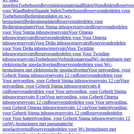
spoeling
Toebehoren
Bevestigingsmateriaal
Bidets
Wandbidets
Reserveo
voor Wandbidets
Staande bidets
Toebehoren
Reserveonderdelen voor
Toebehoren
Bedieningsplaten en wc-
besturingen
Bedieningsplaten
Reserveonderdelen voor
Bedieningsplaten
Voor Sigma inbouwreservoirs
Reserveonderdelen
voor Voor Sigma inbouwreservoirs
Voor Omega
inbouwreservoirs
Reserveonderdelen voor Voor Omega
inbouwreservoirs
Voor Delta inbouwreservoirs
Reserveonderdelen
voor Voor Delta inbouwreservoirs
Voor Twinline
inbouwreservoirs
Reserveonderdelen voor Voor Twinline
inbouwreservoirs
Toebehoren
Verbruiksmateriaal
Wc-besturingen met
elektronische spoelactivering
Reserveonderdelen voor Wc-
besturingen met elektronische spoelactivering
Voor netvoeding, voor
Geberit Sigma inbouwreservoirs 12 cm
Reserveonderdelen voor
Voor netvoeding, voor Geberit Sigma inbouwreservoirs 12 cm
Voor
netvoeding, voor Geberit Sigma inbouwreservoirs 8
cm
Reserveonderdelen voor Voor netvoeding, voor Geberit Sigma
inbouwreservoirs 8 cm
Voor netvoeding, voor Geberit Omega
inbouwreservoirs 12 cm
Reserveonderdelen voor Voor netvoeding,
voor Geberit Omega inbouwreservoirs 12 cm
Voor batterijvoeding,
voor Geberit Sigma inbouwreservoirs 12 cm
Reserveonderdelen
voor Voor batterijvoeding, voor Geberit Sigma inbouwreservoirs 12
cm
Wc-besturingen met pneumatische
spoelactivering
Reserveonderdelen voor Wc-besturingen met