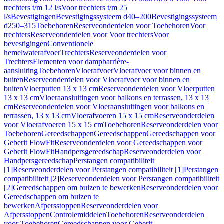
trechters t/m 12 l/s
Voor trechters t/m 25
l/s
Bevestigingen
Bevestigingssysteem d40–200
Bevestigingssysteem
d250–315
Toebehoren
Reserveonderdelen voor Toebehoren
Voor
trechters
Reserveonderdelen voor Voor trechters
Voor
bevestigingen
Conventionele
hemelwaterafvoer
Trechters
Reserveonderdelen voor
Trechters
Elementen voor dampbarrière-
aansluiting
Toebehoren
Vloerafvoer
Vloerafvoer voor binnen en
buiten
Reserveonderdelen voor Vloerafvoer voor binnen en
buiten
Vloerputten 13 x 13 cm
Reserveonderdelen voor Vloerputten
13 x 13 cm
Vloeraansluitingen voor balkons en terrassen, 13 x 13
cm
Reserveonderdelen voor Vloeraansluitingen voor balkons en
terrassen, 13 x 13 cm
Vloerafvoeren 15 x 15 cm
Reserveonderdelen
voor Vloerafvoeren 15 x 15 cm
Toebehoren
Reserveonderdelen voor
Toebehoren
Gereedschappen
Gereedschappen
Gereedschappen voor
Geberit FlowFit
Reserveonderdelen voor Gereedschappen voor
Geberit FlowFit
Handpersgereedschap
Reserveonderdelen voor
Handpersgereedschap
Perstangen compatibiliteit
[1]
Reserveonderdelen voor Perstangen compatibiliteit [1]
Perstangen
compatibiliteit [2]
Reserveonderdelen voor Perstangen compatibiliteit
[2]
Gereedschappen om buizen te bewerken
Reserveonderdelen voor
Gereedschappen om buizen te
bewerken
Afpersstoppen
Reserveonderdelen voor
Afpersstoppen
Controlemiddelen
Toebehoren
Reserveonderdelen
voor Toebehoren
Gereedschappen voor Geberit