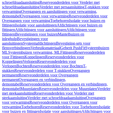
schroefdraadaansluiting
Reserveonderdelen voor Verdeler met
schroefdraadaansluiting
Verdeler met persaansluiting
T-stukken voor
verwarming
Overgangen en aansluitingen voor verwarming,
demontabel
Overgangen voor verwarming
Reserveonderdelen voor
Overgangen voor verwarming
Toebehoren
Isolatie voor buizen en
fittingen
Isolatie voor aansluitingen
Afdichtingen voor buizen en
fittingen
Afdichtingen voor aansluitingen
Afdichtingen voor
fittingen
Bevestigingen voor buizen
Mantelbuizen en
inleghulp
Bevestigingen voor
aansluitingen
Systeemafdichtingen
Bevestiging-sets voor
flensverbindingen
Verbruiksmateriaal
Geberit PushFit
Systeembuizen
ML
Systeembuizen verwarming, ML
Fittingen
Reserveonderdelen
voor Fittingen
Koppelingen
Reserveonderdelen voor
Koppelingen
Verlopen
Reserveonderdelen voor
Verlopen
Bochten
Reserveonderdelen voor Bochten
T-
stukken
Reserveonderdelen voor T-stukken
Overgangen
permanent
Reserveonderdelen voor Overgangen
permanent
Overgangen en verbindingen,
demontabel
Reserveonderdelen voor Overgangen en verbindingen,
demontabel
Muurplaten
Reserveonderdelen voor Muurplaten
Verdeler
met steekaansluiting
Reserveonderdelen voor Verdeler met
steekaansluiting
Verdeler met schroefdraadaansluiting
Overgangen
voor verwarming
Reserveonderdelen voor Overgangen voor
verwarming
Toebehoren
Reserveonderdelen voor Toebehoren
Isolatie
voor buizen en fittingen
Isolatie voor aansluitingen
Afdichtingen voor