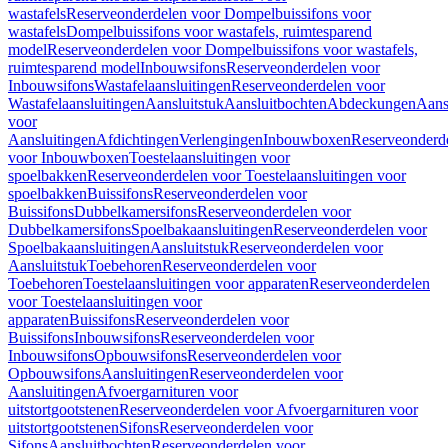
wastafels
Reserveonderdelen voor Dompelbuissifons voor
wastafels
Dompelbuissifons voor wastafels, ruimtesparend
model
Reserveonderdelen voor Dompelbuissifons voor wastafels,
ruimtesparend model
Inbouwsifons
Reserveonderdelen voor
Inbouwsifons
Wastafelaansluitingen
Reserveonderdelen voor
Wastafelaansluitingen
Aansluitstuk
Aansluitbochten
Abdeckungen
Aans
voor
Aansluitingen
Afdichtingen
Verlengingen
Inbouwboxen
Reserveonderd
voor Inbouwboxen
Toestelaansluitingen voor
spoelbakken
Reserveonderdelen voor Toestelaansluitingen voor
spoelbakken
Buissifons
Reserveonderdelen voor
Buissifons
Dubbelkamersifons
Reserveonderdelen voor
Dubbelkamersifons
Spoelbakaansluitingen
Reserveonderdelen voor
Spoelbakaansluitingen
Aansluitstuk
Reserveonderdelen voor
Aansluitstuk
Toebehoren
Reserveonderdelen voor
Toebehoren
Toestelaansluitingen voor apparaten
Reserveonderdelen
voor Toestelaansluitingen voor
apparaten
Buissifons
Reserveonderdelen voor
Buissifons
Inbouwsifons
Reserveonderdelen voor
Inbouwsifons
Opbouwsifons
Reserveonderdelen voor
Opbouwsifons
Aansluitingen
Reserveonderdelen voor
Aansluitingen
Afvoergarnituren voor
uitstortgootstenen
Reserveonderdelen voor Afvoergarnituren voor
uitstortgootstenen
Sifons
Reserveonderdelen voor
Sifons
Aansluitbochten
Reserveonderdelen voor