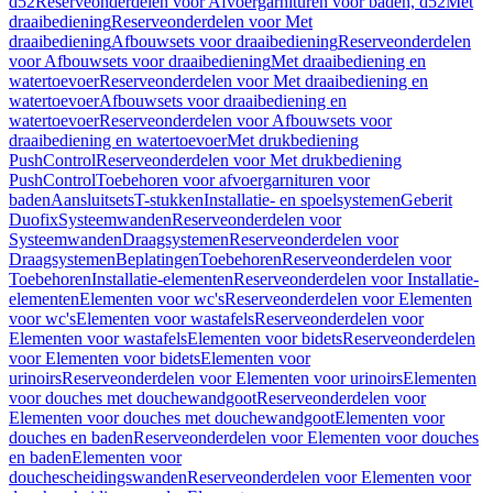
d52
Reserveonderdelen voor Afvoergarnituren voor baden, d52
Met
draaibediening
Reserveonderdelen voor Met
draaibediening
Afbouwsets voor draaibediening
Reserveonderdelen
voor Afbouwsets voor draaibediening
Met draaibediening en
watertoevoer
Reserveonderdelen voor Met draaibediening en
watertoevoer
Afbouwsets voor draaibediening en
watertoevoer
Reserveonderdelen voor Afbouwsets voor
draaibediening en watertoevoer
Met drukbediening
PushControl
Reserveonderdelen voor Met drukbediening
PushControl
Toebehoren voor afvoergarnituren voor
baden
Aansluitsets
T-stukken
Installatie- en spoelsystemen
Geberit
Duofix
Systeemwanden
Reserveonderdelen voor
Systeemwanden
Draagsystemen
Reserveonderdelen voor
Draagsystemen
Beplatingen
Toebehoren
Reserveonderdelen voor
Toebehoren
Installatie-elementen
Reserveonderdelen voor Installatie-
elementen
Elementen voor wc's
Reserveonderdelen voor Elementen
voor wc's
Elementen voor wastafels
Reserveonderdelen voor
Elementen voor wastafels
Elementen voor bidets
Reserveonderdelen
voor Elementen voor bidets
Elementen voor
urinoirs
Reserveonderdelen voor Elementen voor urinoirs
Elementen
voor douches met douchewandgoot
Reserveonderdelen voor
Elementen voor douches met douchewandgoot
Elementen voor
douches en baden
Reserveonderdelen voor Elementen voor douches
en baden
Elementen voor
douchescheidingswanden
Reserveonderdelen voor Elementen voor