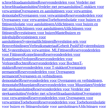
schroefdraadaansluiting
Reserveonderdelen voor Verdeler met
schroefdraadaansluiting
Verdeler met persaansluiting
T-stukken voor
verwarming
Overgangen en aansluitingen voor verwarming,
demontabel
Overgangen voor verwarming
Reserveonderdelen voor
Overgangen voor verwarming
Toebehoren
Isolatie voor buizen en
fittingen
Isolatie voor aansluitingen
Afdichtingen voor buizen en
fittingen
Afdichtingen voor aansluitingen
Afdichtingen voor
fittingen
Bevestigingen voor buizen
Mantelbuizen en
inleghulp
Bevestigingen voor
aansluitingen
Systeemafdichtingen
Bevestiging-sets voor
flensverbindingen
Verbruiksmateriaal
Geberit PushFit
Systeembuizen
ML
Systeembuizen verwarming, ML
Fittingen
Reserveonderdelen
voor Fittingen
Koppelingen
Reserveonderdelen voor
Koppelingen
Verlopen
Reserveonderdelen voor
Verlopen
Bochten
Reserveonderdelen voor Bochten
T-
stukken
Reserveonderdelen voor T-stukken
Overgangen
permanent
Reserveonderdelen voor Overgangen
permanent
Overgangen en verbindingen,
demontabel
Reserveonderdelen voor Overgangen en verbindingen,
demontabel
Muurplaten
Reserveonderdelen voor Muurplaten
Verdeler
met steekaansluiting
Reserveonderdelen voor Verdeler met
steekaansluiting
Verdeler met schroefdraadaansluiting
Overgangen
voor verwarming
Reserveonderdelen voor Overgangen voor
verwarming
Toebehoren
Reserveonderdelen voor Toebehoren
Isolatie
voor buizen en fittingen
Isolatie voor aansluitingen
Afdichtingen voor