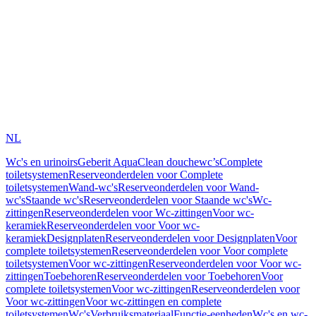
NL
Wc's en urinoirs
Geberit AquaClean douchewc’s
Complete
toiletsystemen
Reserveonderdelen voor Complete
toiletsystemen
Wand-wc's
Reserveonderdelen voor Wand-
wc's
Staande wc's
Reserveonderdelen voor Staande wc's
Wc-
zittingen
Reserveonderdelen voor Wc-zittingen
Voor wc-
keramiek
Reserveonderdelen voor Voor wc-
keramiek
Designplaten
Reserveonderdelen voor Designplaten
Voor
complete toiletsystemen
Reserveonderdelen voor Voor complete
toiletsystemen
Voor wc-zittingen
Reserveonderdelen voor Voor wc-
zittingen
Toebehoren
Reserveonderdelen voor Toebehoren
Voor
complete toiletsystemen
Voor wc-zittingen
Reserveonderdelen voor
Voor wc-zittingen
Voor wc-zittingen en complete
toiletsystemen
Wc's
Verbruiksmateriaal
Functie-eenheden
Wc's en wc-