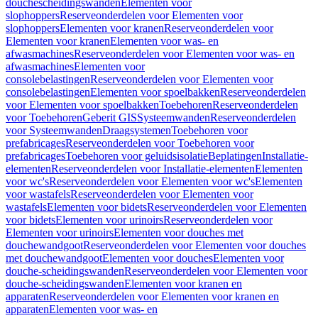
douchescheidingswanden
Elementen voor
slophoppers
Reserveonderdelen voor Elementen voor
slophoppers
Elementen voor kranen
Reserveonderdelen voor
Elementen voor kranen
Elementen voor was- en
afwasmachines
Reserveonderdelen voor Elementen voor was- en
afwasmachines
Elementen voor
consolebelastingen
Reserveonderdelen voor Elementen voor
consolebelastingen
Elementen voor spoelbakken
Reserveonderdelen
voor Elementen voor spoelbakken
Toebehoren
Reserveonderdelen
voor Toebehoren
Geberit GIS
Systeemwanden
Reserveonderdelen
voor Systeemwanden
Draagsystemen
Toebehoren voor
prefabricages
Reserveonderdelen voor Toebehoren voor
prefabricages
Toebehoren voor geluidsisolatie
Beplatingen
Installatie-
elementen
Reserveonderdelen voor Installatie-elementen
Elementen
voor wc's
Reserveonderdelen voor Elementen voor wc's
Elementen
voor wastafels
Reserveonderdelen voor Elementen voor
wastafels
Elementen voor bidets
Reserveonderdelen voor Elementen
voor bidets
Elementen voor urinoirs
Reserveonderdelen voor
Elementen voor urinoirs
Elementen voor douches met
douchewandgoot
Reserveonderdelen voor Elementen voor douches
met douchewandgoot
Elementen voor douches
Elementen voor
douche-scheidingswanden
Reserveonderdelen voor Elementen voor
douche-scheidingswanden
Elementen voor kranen en
apparaten
Reserveonderdelen voor Elementen voor kranen en
apparaten
Elementen voor was- en