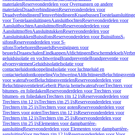
materialen
Reserveonderdelen voor Overgangen op andere
materialen
Draadverbindingen
Reserveonderdelen voor
Draadverbindingen
Flensverbindingen
Kraagbussen
Toestelaansluiting
voor Toestelaansluitingen
Aansluitbochten
Reserveonderdelen voor
Aansluitbochten
Aansluitmoffen
Reserveonderdelen voor
Aansluitmoffen
Aansluitstukken
Reserveonderdelen voor
Aansluitstukken
Buissifons
Reserveonderdelen voor Buissifons
S-
sifons
Reserveonderdelen voor S-
sifons
Toebehoren
Beugels
Bevestigingen voor
beugels
Draagschalen
Eindkappen
Afdichtingen
Beschermdeksels
Verbr
geluidsisolatie en vochtwering
Brandpreventie
Brandpreventie voor
afvoersystemen
Geluidsisolatie
Isolatie voor
contactgeluidontkoppeling
Isolatie voor luchtgeluid en
contactgeluidontkoppeling
Vochtwering
Afdichtingen
Beluchtingsventi
voor waterafvoer
Beluchtingsventielen
Reserveonderdelen voor
Beluchtingsventielen
Geberit Pluvia hemelwaterafvoer
Trechters voor
bitumen- en foliedaken
Reserveonderdelen voor Trechters voor
bitumen- en foliedaken
Trechters t/m 12 l/s
Reserveonderdelen voor
Trechters t/m 12 l/s
Trechters t/m 25 l/s
Reserveonderdelen voor
Trechters t/m 25 l/s
Trechters voor goten
Reserveonderdelen voor
Trechters voor goten
Trechters t/m 12 l/s
Reserveonderdelen voor
Trechters t/m 12 l/s
Trechters t/m 25 l/s
Reserveonderdelen voor
Trechters t/m 25 l/s
Elementen voor dampbarrière-
aansluiting
Reserveonderdelen voor Elementen voor dampbarrière-
aansluiting
Voor trechters t/m 12 l/s
Reserveonderdelen voor Voor