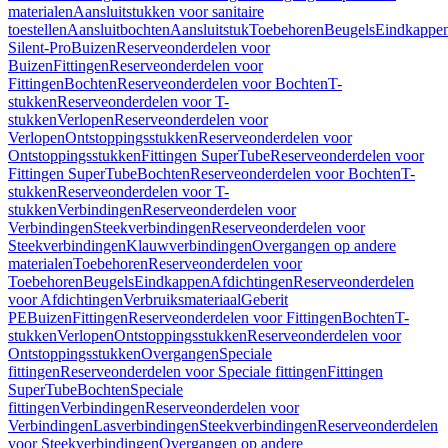
materialen
Aansluitstukken voor sanitaire
toestellen
Aansluitbochten
Aansluitstuk
Toebehoren
Beugels
Eindkappe
Silent-Pro
Buizen
Reserveonderdelen voor
Buizen
Fittingen
Reserveonderdelen voor
Fittingen
Bochten
Reserveonderdelen voor Bochten
T-
stukken
Reserveonderdelen voor T-
stukken
Verlopen
Reserveonderdelen voor
Verlopen
Ontstoppingsstukken
Reserveonderdelen voor
Ontstoppingsstukken
Fittingen SuperTube
Reserveonderdelen voor
Fittingen SuperTube
Bochten
Reserveonderdelen voor Bochten
T-
stukken
Reserveonderdelen voor T-
stukken
Verbindingen
Reserveonderdelen voor
Verbindingen
Steekverbindingen
Reserveonderdelen voor
Steekverbindingen
Klauwverbindingen
Overgangen op andere
materialen
Toebehoren
Reserveonderdelen voor
Toebehoren
Beugels
Eindkappen
Afdichtingen
Reserveonderdelen
voor Afdichtingen
Verbruiksmateriaal
Geberit
PE
Buizen
Fittingen
Reserveonderdelen voor Fittingen
Bochten
T-
stukken
Verlopen
Ontstoppingsstukken
Reserveonderdelen voor
Ontstoppingsstukken
Overgangen
Speciale
fittingen
Reserveonderdelen voor Speciale fittingen
Fittingen
SuperTube
Bochten
Speciale
fittingen
Verbindingen
Reserveonderdelen voor
Verbindingen
Lasverbindingen
Steekverbindingen
Reserveonderdelen
voor Steekverbindingen
Overgangen op andere