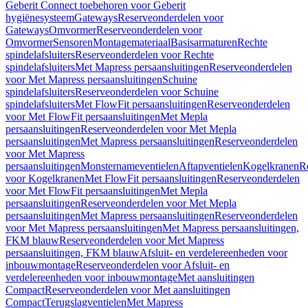
Geberit Connect toebehoren voor Geberit
hygiënesysteem
Gateways
Reserveonderdelen voor
Gateways
Omvormer
Reserveonderdelen voor
Omvormer
Sensoren
Montagemateriaal
Basisarmaturen
Rechte
spindelafsluiters
Reserveonderdelen voor Rechte
spindelafsluiters
Met Mapress persaansluitingen
Reserveonderdelen
voor Met Mapress persaansluitingen
Schuine
spindelafsluiters
Reserveonderdelen voor Schuine
spindelafsluiters
Met FlowFit persaansluitingen
Reserveonderdelen
voor Met FlowFit persaansluitingen
Met Mepla
persaansluitingen
Reserveonderdelen voor Met Mepla
persaansluitingen
Met Mapress persaansluitingen
Reserveonderdelen
voor Met Mapress
persaansluitingen
Monsternameventielen
Aftapventielen
Kogelkranen
R
voor Kogelkranen
Met FlowFit persaansluitingen
Reserveonderdelen
voor Met FlowFit persaansluitingen
Met Mepla
persaansluitingen
Reserveonderdelen voor Met Mepla
persaansluitingen
Met Mapress persaansluitingen
Reserveonderdelen
voor Met Mapress persaansluitingen
Met Mapress persaansluitingen,
FKM blauw
Reserveonderdelen voor Met Mapress
persaansluitingen, FKM blauw
Afsluit- en verdelereenheden voor
inbouwmontage
Reserveonderdelen voor Afsluit- en
verdelereenheden voor inbouwmontage
Met aansluitingen
Compact
Reserveonderdelen voor Met aansluitingen
Compact
Terugslagventielen
Met Mapress