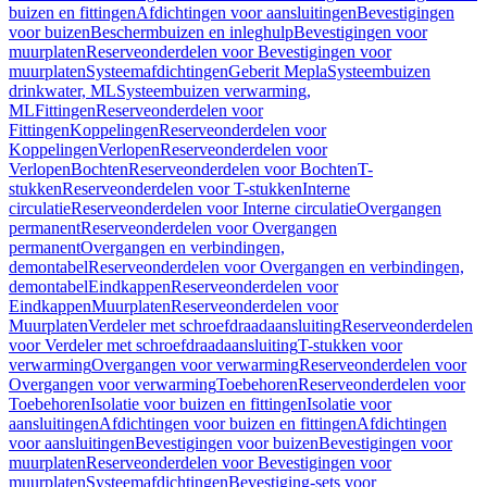
buizen en fittingen
Afdichtingen voor aansluitingen
Bevestigingen
voor buizen
Beschermbuizen en inleghulp
Bevestigingen voor
muurplaten
Reserveonderdelen voor Bevestigingen voor
muurplaten
Systeemafdichtingen
Geberit Mepla
Systeembuizen
drinkwater, ML
Systeembuizen verwarming,
ML
Fittingen
Reserveonderdelen voor
Fittingen
Koppelingen
Reserveonderdelen voor
Koppelingen
Verlopen
Reserveonderdelen voor
Verlopen
Bochten
Reserveonderdelen voor Bochten
T-
stukken
Reserveonderdelen voor T-stukken
Interne
circulatie
Reserveonderdelen voor Interne circulatie
Overgangen
permanent
Reserveonderdelen voor Overgangen
permanent
Overgangen en verbindingen,
demontabel
Reserveonderdelen voor Overgangen en verbindingen,
demontabel
Eindkappen
Reserveonderdelen voor
Eindkappen
Muurplaten
Reserveonderdelen voor
Muurplaten
Verdeler met schroefdraadaansluiting
Reserveonderdelen
voor Verdeler met schroefdraadaansluiting
T-stukken voor
verwarming
Overgangen voor verwarming
Reserveonderdelen voor
Overgangen voor verwarming
Toebehoren
Reserveonderdelen voor
Toebehoren
Isolatie voor buizen en fittingen
Isolatie voor
aansluitingen
Afdichtingen voor buizen en fittingen
Afdichtingen
voor aansluitingen
Bevestigingen voor buizen
Bevestigingen voor
muurplaten
Reserveonderdelen voor Bevestigingen voor
muurplaten
Systeemafdichtingen
Bevestiging-sets voor