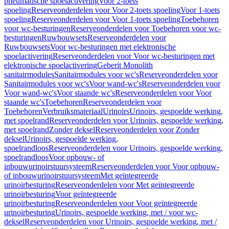
pneumatische spoelactivering
Voor 2-toets
spoeling
Reserveonderdelen voor Voor 2-toets spoeling
Voor 1-toets
spoeling
Reserveonderdelen voor Voor 1-toets spoeling
Toebehoren
voor wc-besturingen
Reserveonderdelen voor Toebehoren voor wc-
besturingen
Ruwbouwsets
Reserveonderdelen voor
Ruwbouwsets
Voor wc-besturingen met elektronische
spoelactivering
Reserveonderdelen voor Voor wc-besturingen met
elektronische spoelactivering
Geberit Monolith
sanitairmodules
Sanitairmodules voor wc's
Reserveonderdelen voor
Sanitairmodules voor wc's
Voor wand-wc's
Reserveonderdelen voor
Voor wand-wc's
Voor staande wc's
Reserveonderdelen voor Voor
staande wc's
Toebehoren
Reserveonderdelen voor
Toebehoren
Verbruiksmateriaal
Urinoirs
Urinoirs, gespoelde werking,
met spoelrand
Reserveonderdelen voor Urinoirs, gespoelde werking,
met spoelrand
Zonder deksel
Reserveonderdelen voor Zonder
deksel
Urinoirs, gespoelde werking,
spoelrandloos
Reserveonderdelen voor Urinoirs, gespoelde werking,
spoelrandloos
Voor opbouw- of
inbouwurinoirstuursysteem
Reserveonderdelen voor Voor opbouw-
of inbouwurinoirstuursysteem
Met geïntegreerde
urinoirbesturing
Reserveonderdelen voor Met geïntegreerde
urinoirbesturing
Voor geïntegreerde
urinoirbesturing
Reserveonderdelen voor Voor geïntegreerde
urinoirbesturing
Urinoirs, gespoelde werking, met / voor wc-
deksel
Reserveonderdelen voor Urinoirs, gespoelde werking, met /