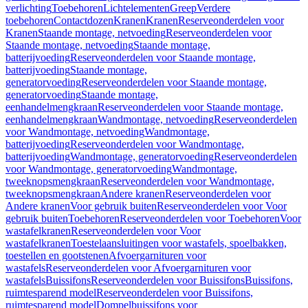
verlichting
Toebehoren
Lichtelementen
Greep
Verdere
toebehoren
Contactdozen
Kranen
Kranen
Reserveonderdelen voor
Kranen
Staande montage, netvoeding
Reserveonderdelen voor
Staande montage, netvoeding
Staande montage,
batterijvoeding
Reserveonderdelen voor Staande montage,
batterijvoeding
Staande montage,
generatorvoeding
Reserveonderdelen voor Staande montage,
generatorvoeding
Staande montage,
eenhandelmengkraan
Reserveonderdelen voor Staande montage,
eenhandelmengkraan
Wandmontage, netvoeding
Reserveonderdelen
voor Wandmontage, netvoeding
Wandmontage,
batterijvoeding
Reserveonderdelen voor Wandmontage,
batterijvoeding
Wandmontage, generatorvoeding
Reserveonderdelen
voor Wandmontage, generatorvoeding
Wandmontage,
tweeknopsmengkraan
Reserveonderdelen voor Wandmontage,
tweeknopsmengkraan
Andere kranen
Reserveonderdelen voor
Andere kranen
Voor gebruik buiten
Reserveonderdelen voor Voor
gebruik buiten
Toebehoren
Reserveonderdelen voor Toebehoren
Voor
wastafelkranen
Reserveonderdelen voor Voor
wastafelkranen
Toestelaansluitingen voor wastafels, spoelbakken,
toestellen en gootstenen
Afvoergarnituren voor
wastafels
Reserveonderdelen voor Afvoergarnituren voor
wastafels
Buissifons
Reserveonderdelen voor Buissifons
Buissifons,
ruimtesparend model
Reserveonderdelen voor Buissifons,
ruimtesparend model
Dompelbuissifons voor