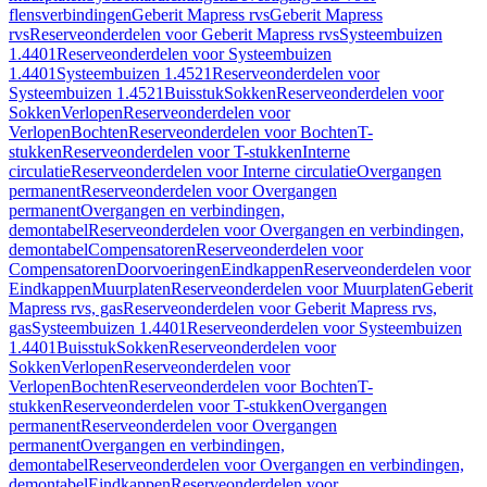
flensverbindingen
Geberit Mapress rvs
Geberit Mapress
rvs
Reserveonderdelen voor Geberit Mapress rvs
Systeembuizen
1.4401
Reserveonderdelen voor Systeembuizen
1.4401
Systeembuizen 1.4521
Reserveonderdelen voor
Systeembuizen 1.4521
Buisstuk
Sokken
Reserveonderdelen voor
Sokken
Verlopen
Reserveonderdelen voor
Verlopen
Bochten
Reserveonderdelen voor Bochten
T-
stukken
Reserveonderdelen voor T-stukken
Interne
circulatie
Reserveonderdelen voor Interne circulatie
Overgangen
permanent
Reserveonderdelen voor Overgangen
permanent
Overgangen en verbindingen,
demontabel
Reserveonderdelen voor Overgangen en verbindingen,
demontabel
Compensatoren
Reserveonderdelen voor
Compensatoren
Doorvoeringen
Eindkappen
Reserveonderdelen voor
Eindkappen
Muurplaten
Reserveonderdelen voor Muurplaten
Geberit
Mapress rvs, gas
Reserveonderdelen voor Geberit Mapress rvs,
gas
Systeembuizen 1.4401
Reserveonderdelen voor Systeembuizen
1.4401
Buisstuk
Sokken
Reserveonderdelen voor
Sokken
Verlopen
Reserveonderdelen voor
Verlopen
Bochten
Reserveonderdelen voor Bochten
T-
stukken
Reserveonderdelen voor T-stukken
Overgangen
permanent
Reserveonderdelen voor Overgangen
permanent
Overgangen en verbindingen,
demontabel
Reserveonderdelen voor Overgangen en verbindingen,
demontabel
Eindkappen
Reserveonderdelen voor