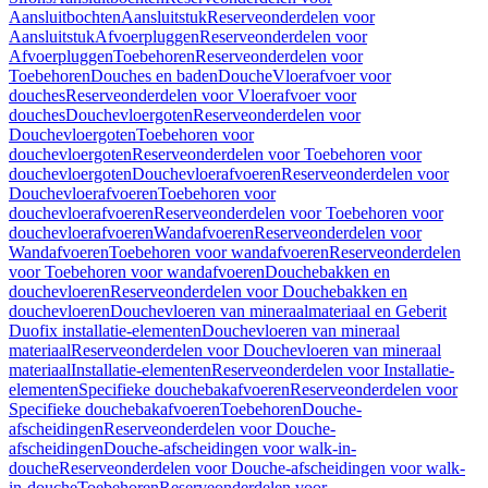
Aansluitbochten
Aansluitstuk
Reserveonderdelen voor
Aansluitstuk
Afvoerpluggen
Reserveonderdelen voor
Afvoerpluggen
Toebehoren
Reserveonderdelen voor
Toebehoren
Douches en baden
Douche
Vloerafvoer voor
douches
Reserveonderdelen voor Vloerafvoer voor
douches
Douchevloergoten
Reserveonderdelen voor
Douchevloergoten
Toebehoren voor
douchevloergoten
Reserveonderdelen voor Toebehoren voor
douchevloergoten
Douchevloerafvoeren
Reserveonderdelen voor
Douchevloerafvoeren
Toebehoren voor
douchevloerafvoeren
Reserveonderdelen voor Toebehoren voor
douchevloerafvoeren
Wandafvoeren
Reserveonderdelen voor
Wandafvoeren
Toebehoren voor wandafvoeren
Reserveonderdelen
voor Toebehoren voor wandafvoeren
Douchebakken en
douchevloeren
Reserveonderdelen voor Douchebakken en
douchevloeren
Douchevloeren van mineraalmateriaal en Geberit
Duofix installatie-elementen
Douchevloeren van mineraal
materiaal
Reserveonderdelen voor Douchevloeren van mineraal
materiaal
Installatie-elementen
Reserveonderdelen voor Installatie-
elementen
Specifieke douchebakafvoeren
Reserveonderdelen voor
Specifieke douchebakafvoeren
Toebehoren
Douche-
afscheidingen
Reserveonderdelen voor Douche-
afscheidingen
Douche-afscheidingen voor walk-in-
douche
Reserveonderdelen voor Douche-afscheidingen voor walk-
in-douche
Toebehoren
Reserveonderdelen voor