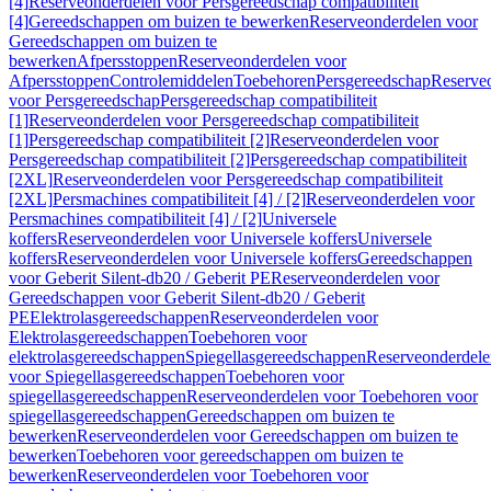
[4]
Reserveonderdelen voor Persgereedschap compatibiliteit
[4]
Gereedschappen om buizen te bewerken
Reserveonderdelen voor
Gereedschappen om buizen te
bewerken
Afpersstoppen
Reserveonderdelen voor
Afpersstoppen
Controlemiddelen
Toebehoren
Persgereedschap
Reserve
voor Persgereedschap
Persgereedschap compatibiliteit
[1]
Reserveonderdelen voor Persgereedschap compatibiliteit
[1]
Persgereedschap compatibiliteit [2]
Reserveonderdelen voor
Persgereedschap compatibiliteit [2]
Persgereedschap compatibiliteit
[2XL]
Reserveonderdelen voor Persgereedschap compatibiliteit
[2XL]
Persmachines compatibiliteit [4] / [2]
Reserveonderdelen voor
Persmachines compatibiliteit [4] / [2]
Universele
koffers
Reserveonderdelen voor Universele koffers
Universele
koffers
Reserveonderdelen voor Universele koffers
Gereedschappen
voor Geberit Silent-db20 / Geberit PE
Reserveonderdelen voor
Gereedschappen voor Geberit Silent-db20 / Geberit
PE
Elektrolasgereedschappen
Reserveonderdelen voor
Elektrolasgereedschappen
Toebehoren voor
elektrolasgereedschappen
Spiegellasgereedschappen
Reserveonderdele
voor Spiegellasgereedschappen
Toebehoren voor
spiegellasgereedschappen
Reserveonderdelen voor Toebehoren voor
spiegellasgereedschappen
Gereedschappen om buizen te
bewerken
Reserveonderdelen voor Gereedschappen om buizen te
bewerken
Toebehoren voor gereedschappen om buizen te
bewerken
Reserveonderdelen voor Toebehoren voor