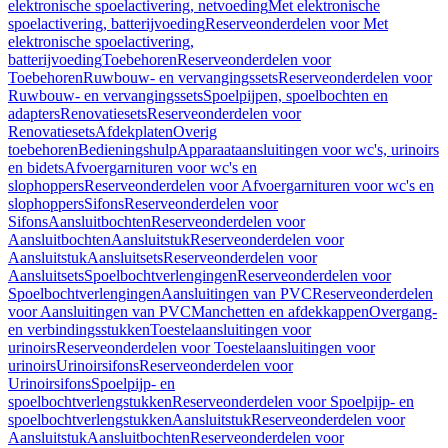
elektronische spoelactivering, netvoeding
Met elektronische
spoelactivering, batterijvoeding
Reserveonderdelen voor Met
elektronische spoelactivering,
batterijvoeding
Toebehoren
Reserveonderdelen voor
Toebehoren
Ruwbouw- en vervangingssets
Reserveonderdelen voor
Ruwbouw- en vervangingssets
Spoelpijpen, spoelbochten en
adapters
Renovatiesets
Reserveonderdelen voor
Renovatiesets
Afdekplaten
Overig
toebehoren
Bedieningshulp
Apparaataansluitingen voor wc's, urinoirs
en bidets
Afvoergarnituren voor wc's en
slophoppers
Reserveonderdelen voor Afvoergarnituren voor wc's en
slophoppers
Sifons
Reserveonderdelen voor
Sifons
Aansluitbochten
Reserveonderdelen voor
Aansluitbochten
Aansluitstuk
Reserveonderdelen voor
Aansluitstuk
Aansluitsets
Reserveonderdelen voor
Aansluitsets
Spoelbochtverlengingen
Reserveonderdelen voor
Spoelbochtverlengingen
Aansluitingen van PVC
Reserveonderdelen
voor Aansluitingen van PVC
Manchetten en afdekkappen
Overgang-
en verbindingsstukken
Toestelaansluitingen voor
urinoirs
Reserveonderdelen voor Toestelaansluitingen voor
urinoirs
Urinoirsifons
Reserveonderdelen voor
Urinoirsifons
Spoelpijp- en
spoelbochtverlengstukken
Reserveonderdelen voor Spoelpijp- en
spoelbochtverlengstukken
Aansluitstuk
Reserveonderdelen voor
Aansluitstuk
Aansluitbochten
Reserveonderdelen voor