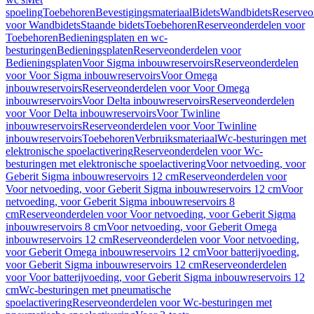
spoeling
Toebehoren
Bevestigingsmateriaal
Bidets
Wandbidets
Reserveo
voor Wandbidets
Staande bidets
Toebehoren
Reserveonderdelen voor
Toebehoren
Bedieningsplaten en wc-
besturingen
Bedieningsplaten
Reserveonderdelen voor
Bedieningsplaten
Voor Sigma inbouwreservoirs
Reserveonderdelen
voor Voor Sigma inbouwreservoirs
Voor Omega
inbouwreservoirs
Reserveonderdelen voor Voor Omega
inbouwreservoirs
Voor Delta inbouwreservoirs
Reserveonderdelen
voor Voor Delta inbouwreservoirs
Voor Twinline
inbouwreservoirs
Reserveonderdelen voor Voor Twinline
inbouwreservoirs
Toebehoren
Verbruiksmateriaal
Wc-besturingen met
elektronische spoelactivering
Reserveonderdelen voor Wc-
besturingen met elektronische spoelactivering
Voor netvoeding, voor
Geberit Sigma inbouwreservoirs 12 cm
Reserveonderdelen voor
Voor netvoeding, voor Geberit Sigma inbouwreservoirs 12 cm
Voor
netvoeding, voor Geberit Sigma inbouwreservoirs 8
cm
Reserveonderdelen voor Voor netvoeding, voor Geberit Sigma
inbouwreservoirs 8 cm
Voor netvoeding, voor Geberit Omega
inbouwreservoirs 12 cm
Reserveonderdelen voor Voor netvoeding,
voor Geberit Omega inbouwreservoirs 12 cm
Voor batterijvoeding,
voor Geberit Sigma inbouwreservoirs 12 cm
Reserveonderdelen
voor Voor batterijvoeding, voor Geberit Sigma inbouwreservoirs 12
cm
Wc-besturingen met pneumatische
spoelactivering
Reserveonderdelen voor Wc-besturingen met