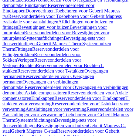
demontabel
Eindkappen
Reserveonderdelen voor
Eindkappen
Doorvoeringen
Toebehoren voor Geberit Mapress
rvs
Reserveonderdelen voor Toebehoren voor Geberit Mapress
rvs
Isolatie voor aansluitingen
Afdichtingen voor buizen en
fittingen
Bevestigingen voor buizen
Bevestigingen voor
muurplaten
Reserveonderdelen voor Bevestigingen voor
muurplaten
Systeemafdichtingen
Bevestiging-sets voor
flensverbindingen
Geberit Mapress Therm
Systeembuizen
Therm
Fittingen
Reserveonderdelen voor
Fittingen
Sokken
Reserveonderdelen voor
Sokken
Verlopen
Reserveonderdelen voor
Verlopen
Bochten
Reserveonderdelen voor Bochten
T-
stukken
Reserveonderdelen voor T-stukken
Overgangen
permanent
Reserveonderdelen voor Overgangen
permanent
Overgangen en verbindingen,
demontabel
Reserveonderdelen voor Overgangen en verbindingen,
demontabel
Axiale compensatoren
Reserveonderdelen voor Axiale
compensatoren
Eindkappen
Reserveonderdelen voor Eindkappen
T-
stukken voor verwarming
Reserveonderdelen voor T-stukken voor
verwarming
Aansluitingen voor verwarming
Reserveonderdelen voor
Aansluitingen voor verwarming
Toebehoren voor Geberit Mapress
Therm
Systeemafdichtingen
Bevestiging-sets voor
flensverbindingen
Bevestigingen voor buizen
Geberit Mapress C-
staal
Geberit Mapress C-staal
Reserveonderdelen voor Geberit