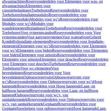
afwasmachines
Reserveonderdelen voor Elementen voor was- en
afwasmachines
Elementen voor
consolebelastingen
Toebehoren
Reserveonderdelen voor
Toebehoren
Installatiemodules
Reserveonderdelen voor
Installatiemodules
Modules voor wc's
Reserveonderdelen voor
Modules voor wc's
Modules voor
wandelementen
Beplatingen
Toebehoren
Reserveonderdelen voor
Toebehoren
Voor systeemwanden
Reserveonderdelen voor Voor
systeemwanden
Voor aanvoersystemen
Voor waterafvoer
Geberit
Kombifix
Installatie-elementen
Reserveonderdelen voor Installatie-
elementen
Elementen voor wc's
Reserveonderdelen voor Elementen
voor wc's
Elementen voor bidets
Reserveonderdelen voor Elementen
voor bidets
Elementen voor urinoirs
Reserveonderdelen voor
Elementen voor urinoirs
Elementen voor douches
Reserveonderdelen
voor Elementen voor douches
Toebehoren
Reserveonderdelen voor
Toebehoren
Voor wc-elementen
Voor
bevestigingen
Reserveonderdelen voor Voor
bevestigingen
Opbouwreservoirs
Opbouwreservoirs voor
wc's
Reserveonderdelen voor Opbouwreservoirs voor wc's
Hoog
hangende
Reserveonderdelen voor Hoog hangende
Laag- en
halfhoog hangend
Reserveonderdelen voor Laag- en halfhoog
hangend
Opbouwreservoirs voor wc's, van
sanitairkeramiek
Reserveonderdelen voor Opbouwreservoirs voor
wc's, van sanitairkeramiek
Geplaatst
Reserveonderdelen voor
Geplaatst
Spoelpijpen voor opbouwreservoirs
Hoog hangende
Laag-