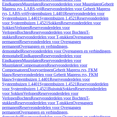
Eindkappen
Muurplaten
Reserveonderdelen voor Muurplaten
Geberit
Mapress rvs, LABS-vrij
Reserveonderdelen voor Geberit Mapress
rvs, LABS-vrij
Systeembuizen 1.4401
Reserveonderdelen voor
Systeembuizen 1.4401
Systeembuizen 1.4521
Reserveonderdelen
voor Systeembuizen 1.4521
Sokken
Reserveonderdelen voor
Sokken
Verlopen
Reserveonderdelen voor
Verlopen
Bochten
Reserveonderdelen voor Bochten
T-
stukken
Reserveonderdelen voor T-stukken
Overgangen
permanent
Reserveonderdelen voor Overgangen
permanent
Overgangen en verbindingen,
demontabel
Reserveonderdelen voor Overgangen en verbindingen,
demontabel
Eindkappen
Reserveonderdelen voor
Eindkappen
Muurplaten
Reserveonderdelen voor
Muurplaten
Compensatoren
Reserveonderdelen voor
Compensatoren
Doorvoeringen
Geberit Mapress rvs, FKM
blauw
Reserveonderdelen voor Geberit Mapress rvs, FKM
blauw
Systeembuizen 1.4401
Reserveonderdelen voor
Systeembuizen 1.4401
Systeembuizen 1.4521
Reserveonderdelen
voor Systeembuizen 1.4521
Buisstuk
Sokken
Reserveonderdelen
voor Sokken
Verlopen
Reserveonderdelen voor
Verlopen
Bochten
Reserveonderdelen voor Bochten
T-
stukken
Reserveonderdelen voor T-stukken
Overgangen
permanent
Reserveonderdelen voor Overgangen
permanent
Overgangen en verbindingen,
demontabel
Reserveonderdelen voor Overgangen en verbindingen,