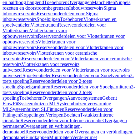
en halfhoog hangend
Toebehoren
Overgangen
Manchetten
Nippels,
rozetten en doorstroombegrenzers
Inbouwreservoirs
Sigma
inbouwreservoirs
Reserveonderdelen voor Sigma
inbouwreservoirs
Spoelpijpen
Toebehoren
Vlotterkranen en
spoelventielen
Vlotterkranen
Reserveonderdelen voor
Vlotterkranen
Vlotterkranen voor
opbouwreservoirs
Reserveonderdelen voor Vlotterkranen voor
opbouwreservoirs
Vlotterkranen voor
inbouwreservoirs
Reserveonderdelen voor Vlotterkranen voor
inbouwreservoirs
Vlotterkranen voor ceramische
reservoirs
Reserveonderdelen voor Vlotterkranen voor ceramische
reservoirs
Vlotterkranen voor reservoirs
universeel
Reserveonderdelen voor Vlotterkranen voor reservoirs
universeel
Spoelventielen
Reserveonderdelen voor Spoelventielen
2-
toets spoeling
Reserveonderdelen voor 2-toets
spoeling
Spoelgarnituren
Reserveonderdelen voor Spoelgarnituren
2-
toets spoeling
Reserveonderdelen voor 2-toets
spoeling
Toebehoren
Overgangen
Aanvoersystemen
Geberit
FlowFit
Systeembuizen ML
Systeembuizen verwarming
ML
Systeembuizen SL
Fittingen
Reserveonderdelen voor
Fittingen
Koppelingen
Verlopen
Bochten
T-stukken
Interne
circulatie
Reserveonderdelen voor Interne circulatie
Overgangen
permanent
Overgangen en verbindingen,
demontabel
Reserveonderdelen voor Overgangen en verbindingen,
demontabel
Eindkappen
Muurplaten
Verdeler met