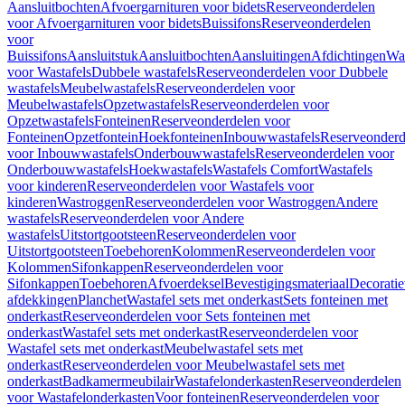
Aansluitbochten
Afvoergarnituren voor bidets
Reserveonderdelen
voor Afvoergarnituren voor bidets
Buissifons
Reserveonderdelen
voor
Buissifons
Aansluitstuk
Aansluitbochten
Aansluitingen
Afdichtingen
Was
voor Wastafels
Dubbele wastafels
Reserveonderdelen voor Dubbele
wastafels
Meubelwastafels
Reserveonderdelen voor
Meubelwastafels
Opzetwastafels
Reserveonderdelen voor
Opzetwastafels
Fonteinen
Reserveonderdelen voor
Fonteinen
Opzetfontein
Hoekfonteinen
Inbouwwastafels
Reserveonderd
voor Inbouwwastafels
Onderbouwwastafels
Reserveonderdelen voor
Onderbouwwastafels
Hoekwastafels
Wastafels Comfort
Wastafels
voor kinderen
Reserveonderdelen voor Wastafels voor
kinderen
Wastroggen
Reserveonderdelen voor Wastroggen
Andere
wastafels
Reserveonderdelen voor Andere
wastafels
Uitstortgootsteen
Reserveonderdelen voor
Uitstortgootsteen
Toebehoren
Kolommen
Reserveonderdelen voor
Kolommen
Sifonkappen
Reserveonderdelen voor
Sifonkappen
Toebehoren
Afvoerdeksel
Bevestigingsmateriaal
Decorati
afdekkingen
Planchet
Wastafel sets met onderkast
Sets fonteinen met
onderkast
Reserveonderdelen voor Sets fonteinen met
onderkast
Wastafel sets met onderkast
Reserveonderdelen voor
Wastafel sets met onderkast
Meubelwastafel sets met
onderkast
Reserveonderdelen voor Meubelwastafel sets met
onderkast
Badkamermeubilair
Wastafelonderkasten
Reserveonderdelen
voor Wastafelonderkasten
Voor fonteinen
Reserveonderdelen voor