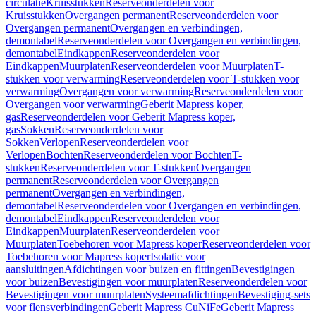
circulatie
Kruisstukken
Reserveonderdelen voor
Kruisstukken
Overgangen permanent
Reserveonderdelen voor
Overgangen permanent
Overgangen en verbindingen,
demontabel
Reserveonderdelen voor Overgangen en verbindingen,
demontabel
Eindkappen
Reserveonderdelen voor
Eindkappen
Muurplaten
Reserveonderdelen voor Muurplaten
T-
stukken voor verwarming
Reserveonderdelen voor T-stukken voor
verwarming
Overgangen voor verwarming
Reserveonderdelen voor
Overgangen voor verwarming
Geberit Mapress koper,
gas
Reserveonderdelen voor Geberit Mapress koper,
gas
Sokken
Reserveonderdelen voor
Sokken
Verlopen
Reserveonderdelen voor
Verlopen
Bochten
Reserveonderdelen voor Bochten
T-
stukken
Reserveonderdelen voor T-stukken
Overgangen
permanent
Reserveonderdelen voor Overgangen
permanent
Overgangen en verbindingen,
demontabel
Reserveonderdelen voor Overgangen en verbindingen,
demontabel
Eindkappen
Reserveonderdelen voor
Eindkappen
Muurplaten
Reserveonderdelen voor
Muurplaten
Toebehoren voor Mapress koper
Reserveonderdelen voor
Toebehoren voor Mapress koper
Isolatie voor
aansluitingen
Afdichtingen voor buizen en fittingen
Bevestigingen
voor buizen
Bevestigingen voor muurplaten
Reserveonderdelen voor
Bevestigingen voor muurplaten
Systeemafdichtingen
Bevestiging-sets
voor flensverbindingen
Geberit Mapress CuNiFe
Geberit Mapress