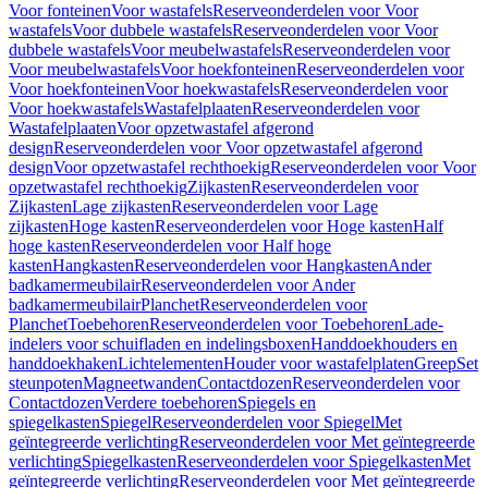
Voor fonteinen
Voor wastafels
Reserveonderdelen voor Voor
wastafels
Voor dubbele wastafels
Reserveonderdelen voor Voor
dubbele wastafels
Voor meubelwastafels
Reserveonderdelen voor
Voor meubelwastafels
Voor hoekfonteinen
Reserveonderdelen voor
Voor hoekfonteinen
Voor hoekwastafels
Reserveonderdelen voor
Voor hoekwastafels
Wastafelplaaten
Reserveonderdelen voor
Wastafelplaaten
Voor opzetwastafel afgerond
design
Reserveonderdelen voor Voor opzetwastafel afgerond
design
Voor opzetwastafel rechthoekig
Reserveonderdelen voor Voor
opzetwastafel rechthoekig
Zijkasten
Reserveonderdelen voor
Zijkasten
Lage zijkasten
Reserveonderdelen voor Lage
zijkasten
Hoge kasten
Reserveonderdelen voor Hoge kasten
Half
hoge kasten
Reserveonderdelen voor Half hoge
kasten
Hangkasten
Reserveonderdelen voor Hangkasten
Ander
badkamermeubilair
Reserveonderdelen voor Ander
badkamermeubilair
Planchet
Reserveonderdelen voor
Planchet
Toebehoren
Reserveonderdelen voor Toebehoren
Lade-
indelers voor schuifladen en indelingsboxen
Handdoekhouders en
handdoekhaken
Lichtelementen
Houder voor wastafelplaten
Greep
Set
steunpoten
Magneetwanden
Contactdozen
Reserveonderdelen voor
Contactdozen
Verdere toebehoren
Spiegels en
spiegelkasten
Spiegel
Reserveonderdelen voor Spiegel
Met
geïntegreerde verlichting
Reserveonderdelen voor Met geïntegreerde
verlichting
Spiegelkasten
Reserveonderdelen voor Spiegelkasten
Met
geïntegreerde verlichting
Reserveonderdelen voor Met geïntegreerde