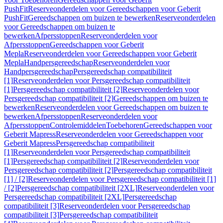
PushFit
Reserveonderdelen voor Gereedschappen voor Geberit
PushFit
Gereedschappen om buizen te bewerken
Reserveonderdelen
voor Gereedschappen om buizen te
bewerken
Afpersstoppen
Reserveonderdelen voor
Afpersstoppen
Gereedschappen voor Geberit
Mepla
Reserveonderdelen voor Gereedschappen voor Geberit
Mepla
Handpersgereedschap
Reserveonderdelen voor
Handpersgereedschap
Persgereedschap compatibiliteit
[1]
Reserveonderdelen voor Persgereedschap compatibiliteit
[1]
Persgereedschap compatibiliteit [2]
Reserveonderdelen voor
Persgereedschap compatibiliteit [2]
Gereedschappen om buizen te
bewerken
Reserveonderdelen voor Gereedschappen om buizen te
bewerken
Afpersstoppen
Reserveonderdelen voor
Afpersstoppen
Controlemiddelen
Toebehoren
Gereedschappen voor
Geberit Mapress
Reserveonderdelen voor Gereedschappen voor
Geberit Mapress
Persgereedschap compatibiliteit
[1]
Reserveonderdelen voor Persgereedschap compatibiliteit
[1]
Persgereedschap compatibiliteit [2]
Reserveonderdelen voor
Persgereedschap compatibiliteit [2]
Persgereedschap compatibiliteit
[1] / [2]
Reserveonderdelen voor Persgereedschap compatibiliteit [1]
/ [2]
Persgereedschap compatibiliteit [2XL]
Reserveonderdelen voor
Persgereedschap compatibiliteit [2XL]
Persgereedschap
compatibiliteit [3]
Reserveonderdelen voor Persgereedschap
compatibiliteit [3]
Persgereedschap compatibiliteit