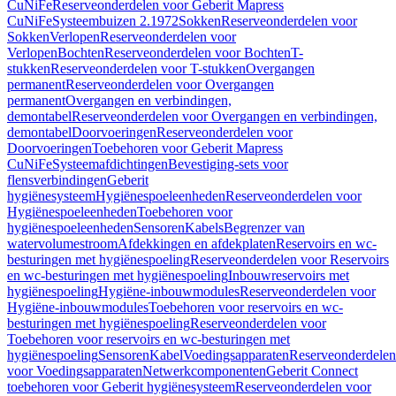
CuNiFe
Reserveonderdelen voor Geberit Mapress
CuNiFe
Systeembuizen 2.1972
Sokken
Reserveonderdelen voor
Sokken
Verlopen
Reserveonderdelen voor
Verlopen
Bochten
Reserveonderdelen voor Bochten
T-
stukken
Reserveonderdelen voor T-stukken
Overgangen
permanent
Reserveonderdelen voor Overgangen
permanent
Overgangen en verbindingen,
demontabel
Reserveonderdelen voor Overgangen en verbindingen,
demontabel
Doorvoeringen
Reserveonderdelen voor
Doorvoeringen
Toebehoren voor Geberit Mapress
CuNiFe
Systeemafdichtingen
Bevestiging-sets voor
flensverbindingen
Geberit
hygiënesysteem
Hygiënespoeleenheden
Reserveonderdelen voor
Hygiënespoeleenheden
Toebehoren voor
hygiënespoeleenheden
Sensoren
Kabels
Begrenzer van
watervolumestroom
Afdekkingen en afdekplaten
Reservoirs en wc-
besturingen met hygiënespoeling
Reserveonderdelen voor Reservoirs
en wc-besturingen met hygiënespoeling
Inbouwreservoirs met
hygiënespoeling
Hygiëne-inbouwmodules
Reserveonderdelen voor
Hygiëne-inbouwmodules
Toebehoren voor reservoirs en wc-
besturingen met hygiënespoeling
Reserveonderdelen voor
Toebehoren voor reservoirs en wc-besturingen met
hygiënespoeling
Sensoren
Kabel
Voedingsapparaten
Reserveonderdelen
voor Voedingsapparaten
Netwerkcomponenten
Geberit Connect
toebehoren voor Geberit hygiënesysteem
Reserveonderdelen voor