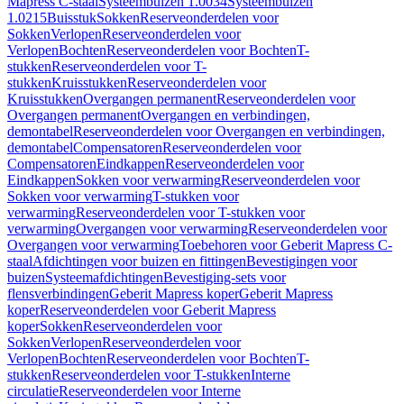
Mapress C-staal
Systeembuizen 1.0034
Systeembuizen
1.0215
Buisstuk
Sokken
Reserveonderdelen voor
Sokken
Verlopen
Reserveonderdelen voor
Verlopen
Bochten
Reserveonderdelen voor Bochten
T-
stukken
Reserveonderdelen voor T-
stukken
Kruisstukken
Reserveonderdelen voor
Kruisstukken
Overgangen permanent
Reserveonderdelen voor
Overgangen permanent
Overgangen en verbindingen,
demontabel
Reserveonderdelen voor Overgangen en verbindingen,
demontabel
Compensatoren
Reserveonderdelen voor
Compensatoren
Eindkappen
Reserveonderdelen voor
Eindkappen
Sokken voor verwarming
Reserveonderdelen voor
Sokken voor verwarming
T-stukken voor
verwarming
Reserveonderdelen voor T-stukken voor
verwarming
Overgangen voor verwarming
Reserveonderdelen voor
Overgangen voor verwarming
Toebehoren voor Geberit Mapress C-
staal
Afdichtingen voor buizen en fittingen
Bevestigingen voor
buizen
Systeemafdichtingen
Bevestiging-sets voor
flensverbindingen
Geberit Mapress koper
Geberit Mapress
koper
Reserveonderdelen voor Geberit Mapress
koper
Sokken
Reserveonderdelen voor
Sokken
Verlopen
Reserveonderdelen voor
Verlopen
Bochten
Reserveonderdelen voor Bochten
T-
stukken
Reserveonderdelen voor T-stukken
Interne
circulatie
Reserveonderdelen voor Interne