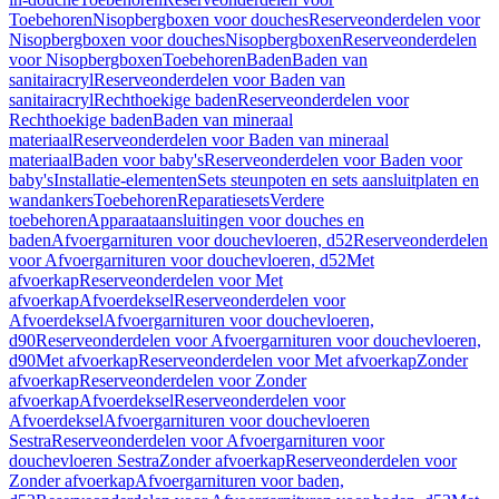
Toebehoren
Nisopbergboxen voor douches
Reserveonderdelen voor
Nisopbergboxen voor douches
Nisopbergboxen
Reserveonderdelen
voor Nisopbergboxen
Toebehoren
Baden
Baden van
sanitairacryl
Reserveonderdelen voor Baden van
sanitairacryl
Rechthoekige baden
Reserveonderdelen voor
Rechthoekige baden
Baden van mineraal
materiaal
Reserveonderdelen voor Baden van mineraal
materiaal
Baden voor baby's
Reserveonderdelen voor Baden voor
baby's
Installatie-elementen
Sets steunpoten en sets aansluitplaten en
wandankers
Toebehoren
Reparatiesets
Verdere
toebehoren
Apparaataansluitingen voor douches en
baden
Afvoergarnituren voor douchevloeren, d52
Reserveonderdelen
voor Afvoergarnituren voor douchevloeren, d52
Met
afvoerkap
Reserveonderdelen voor Met
afvoerkap
Afvoerdeksel
Reserveonderdelen voor
Afvoerdeksel
Afvoergarnituren voor douchevloeren,
d90
Reserveonderdelen voor Afvoergarnituren voor douchevloeren,
d90
Met afvoerkap
Reserveonderdelen voor Met afvoerkap
Zonder
afvoerkap
Reserveonderdelen voor Zonder
afvoerkap
Afvoerdeksel
Reserveonderdelen voor
Afvoerdeksel
Afvoergarnituren voor douchevloeren
Sestra
Reserveonderdelen voor Afvoergarnituren voor
douchevloeren Sestra
Zonder afvoerkap
Reserveonderdelen voor
Zonder afvoerkap
Afvoergarnituren voor baden,