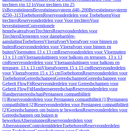
trechters t/m 12 l/s
Voor trechters t/m 25
l/s
Bevestigingen
Bevestigingssysteem d40–200
Bevestigingssysteem
d250–315
Toebehoren
Reserveonderdelen voor Toebehoren
Voor
trechters
Reserveonderdelen voor Voor trechters
Voor
bevestigingen
Conventionele
hemelwaterafvoer
Trechters
Reserveonderdelen voor
Trechters
Elementen voor dampbarrière-
aansluiting
Toebehoren
Vloerafvoer
Vloerafvoer voor binnen en
buiten
Reserveonderdelen voor Vloerafvoer voor binnen en
buiten
Vloerputten 13 x 13 cm
Reserveonderdelen voor Vloerputten
13 x 13 cm
Vloeraansluitingen voor balkons en terrassen, 13 x 13
cm
Reserveonderdelen voor Vloeraansluitingen voor balkons en
terrassen, 13 x 13 cm
Vloerafvoeren 15 x 15 cm
Reserveonderdelen
voor Vloerafvoeren 15 x 15 cm
Toebehoren
Reserveonderdelen voor
Toebehoren
Gereedschappen
Gereedschappen
Gereedschappen voor
Geberit FlowFit
Reserveonderdelen voor Gereedschappen voor
Geberit FlowFit
Handpersgereedschap
Reserveonderdelen voor
Handpersgereedschap
Perstangen compatibiliteit
[1]
Reserveonderdelen voor Perstangen compatibiliteit [1]
Perstangen
compatibiliteit [2]
Reserveonderdelen voor Perstangen compatibiliteit
[2]
Gereedschappen om buizen te bewerken
Reserveonderdelen voor
Gereedschappen om buizen te
bewerken
Afpersstoppen
Reserveonderdelen voor
Afpersstoppen
Controlemiddelen
Toebehoren
Reserveonderdelen
voor Toebehoren
Gereedschappen voor Geberit