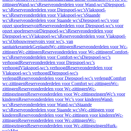
zittingen
Wand-wc's
Reserveonderdelen voor Wand-wc's
Diepspoel-
wc’s
Reserveonderdelen voor Diepspoel-wc’s
Vlakspoel-
wc’s
Reserveonderdelen voor Vlakspoel-wc’s
Staande
wc's
Reserveonderdelen voor Staande wc's
Diepspoel-wc's voor
opzet spoelreservoir
Reserveonderdelen voor Diepspoel-wc's voor
opzet spoelreservoir
Diepspoel-wc’s
Reserveonderdelen voor
Diepspoel-wc’s
Vlakspoel-wc’s
Reserveonderdelen voor Vlakspoel-
wc’s
Opbouwreservoirs voor wc's, van
sanitairkeramiek
Geplaatst
Wc-zittingen
Reserveonderdelen voor Wc-
zittingen
Wc-zittingen
Reserveonderdelen voor Wc-zittingen
Comfort-
wc's
Reserveonderdelen voor Comfort-wc's
Diepspoel-wc’s
verhoogd
Reserveonderdelen voor Diepspoel-wc’s
verhoogd
Vlakspoel-wc’s verhoogd
Reserveonderdelen voor
Vlakspoel-wc’s verhoogd
Diepspoel-wc's
verlengd
Reserveonderdelen voor Diepspoel-wc's verlengd
Comfort
wc-zittingen
Reserveonderdelen voor Comfort wc-zittingen
Wc-
zittingen
Reserveonderdelen voor Wc-zittingen
Wc-
zittingsringen
Reserveonderdelen voor Wc-zittingsringen
Wc’s voor
kinderen
Reserveonderdelen voor Wc’s voor kinderen
Wand-
wc's
Reserveonderdelen voor Wand-wc's
Staande
wc's
Reserveonderdelen voor Staande wc's
Wc-zittingen voor
kinderen
Reserveonderdelen voor Wc-zittingen voor kinderen
Wc-
zittingen
Reserveonderdelen voor Wc-zittingen
Wc-
zittingsringen
Reserveonderdelen voor Wc-zittingsringen
Hurk-
wc's
Met