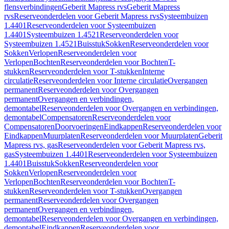
flensverbindingen
Geberit Mapress rvs
Geberit Mapress
rvs
Reserveonderdelen voor Geberit Mapress rvs
Systeembuizen
1.4401
Reserveonderdelen voor Systeembuizen
1.4401
Systeembuizen 1.4521
Reserveonderdelen voor
Systeembuizen 1.4521
Buisstuk
Sokken
Reserveonderdelen voor
Sokken
Verlopen
Reserveonderdelen voor
Verlopen
Bochten
Reserveonderdelen voor Bochten
T-
stukken
Reserveonderdelen voor T-stukken
Interne
circulatie
Reserveonderdelen voor Interne circulatie
Overgangen
permanent
Reserveonderdelen voor Overgangen
permanent
Overgangen en verbindingen,
demontabel
Reserveonderdelen voor Overgangen en verbindingen,
demontabel
Compensatoren
Reserveonderdelen voor
Compensatoren
Doorvoeringen
Eindkappen
Reserveonderdelen voor
Eindkappen
Muurplaten
Reserveonderdelen voor Muurplaten
Geberit
Mapress rvs, gas
Reserveonderdelen voor Geberit Mapress rvs,
gas
Systeembuizen 1.4401
Reserveonderdelen voor Systeembuizen
1.4401
Buisstuk
Sokken
Reserveonderdelen voor
Sokken
Verlopen
Reserveonderdelen voor
Verlopen
Bochten
Reserveonderdelen voor Bochten
T-
stukken
Reserveonderdelen voor T-stukken
Overgangen
permanent
Reserveonderdelen voor Overgangen
permanent
Overgangen en verbindingen,
demontabel
Reserveonderdelen voor Overgangen en verbindingen,
demontabel
Eindkappen
Reserveonderdelen voor