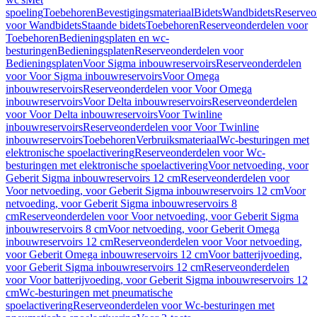
spoeling
Toebehoren
Bevestigingsmateriaal
Bidets
Wandbidets
Reserveo
voor Wandbidets
Staande bidets
Toebehoren
Reserveonderdelen voor
Toebehoren
Bedieningsplaten en wc-
besturingen
Bedieningsplaten
Reserveonderdelen voor
Bedieningsplaten
Voor Sigma inbouwreservoirs
Reserveonderdelen
voor Voor Sigma inbouwreservoirs
Voor Omega
inbouwreservoirs
Reserveonderdelen voor Voor Omega
inbouwreservoirs
Voor Delta inbouwreservoirs
Reserveonderdelen
voor Voor Delta inbouwreservoirs
Voor Twinline
inbouwreservoirs
Reserveonderdelen voor Voor Twinline
inbouwreservoirs
Toebehoren
Verbruiksmateriaal
Wc-besturingen met
elektronische spoelactivering
Reserveonderdelen voor Wc-
besturingen met elektronische spoelactivering
Voor netvoeding, voor
Geberit Sigma inbouwreservoirs 12 cm
Reserveonderdelen voor
Voor netvoeding, voor Geberit Sigma inbouwreservoirs 12 cm
Voor
netvoeding, voor Geberit Sigma inbouwreservoirs 8
cm
Reserveonderdelen voor Voor netvoeding, voor Geberit Sigma
inbouwreservoirs 8 cm
Voor netvoeding, voor Geberit Omega
inbouwreservoirs 12 cm
Reserveonderdelen voor Voor netvoeding,
voor Geberit Omega inbouwreservoirs 12 cm
Voor batterijvoeding,
voor Geberit Sigma inbouwreservoirs 12 cm
Reserveonderdelen
voor Voor batterijvoeding, voor Geberit Sigma inbouwreservoirs 12
cm
Wc-besturingen met pneumatische
spoelactivering
Reserveonderdelen voor Wc-besturingen met