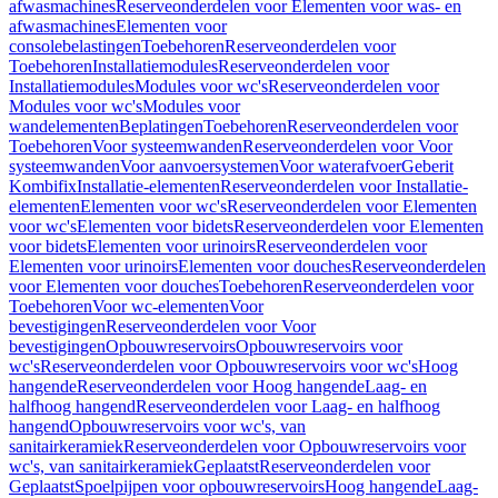
afwasmachines
Reserveonderdelen voor Elementen voor was- en
afwasmachines
Elementen voor
consolebelastingen
Toebehoren
Reserveonderdelen voor
Toebehoren
Installatiemodules
Reserveonderdelen voor
Installatiemodules
Modules voor wc's
Reserveonderdelen voor
Modules voor wc's
Modules voor
wandelementen
Beplatingen
Toebehoren
Reserveonderdelen voor
Toebehoren
Voor systeemwanden
Reserveonderdelen voor Voor
systeemwanden
Voor aanvoersystemen
Voor waterafvoer
Geberit
Kombifix
Installatie-elementen
Reserveonderdelen voor Installatie-
elementen
Elementen voor wc's
Reserveonderdelen voor Elementen
voor wc's
Elementen voor bidets
Reserveonderdelen voor Elementen
voor bidets
Elementen voor urinoirs
Reserveonderdelen voor
Elementen voor urinoirs
Elementen voor douches
Reserveonderdelen
voor Elementen voor douches
Toebehoren
Reserveonderdelen voor
Toebehoren
Voor wc-elementen
Voor
bevestigingen
Reserveonderdelen voor Voor
bevestigingen
Opbouwreservoirs
Opbouwreservoirs voor
wc's
Reserveonderdelen voor Opbouwreservoirs voor wc's
Hoog
hangende
Reserveonderdelen voor Hoog hangende
Laag- en
halfhoog hangend
Reserveonderdelen voor Laag- en halfhoog
hangend
Opbouwreservoirs voor wc's, van
sanitairkeramiek
Reserveonderdelen voor Opbouwreservoirs voor
wc's, van sanitairkeramiek
Geplaatst
Reserveonderdelen voor
Geplaatst
Spoelpijpen voor opbouwreservoirs
Hoog hangende
Laag-