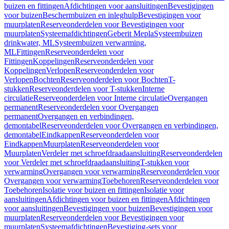
buizen en fittingen
Afdichtingen voor aansluitingen
Bevestigingen
voor buizen
Beschermbuizen en inleghulp
Bevestigingen voor
muurplaten
Reserveonderdelen voor Bevestigingen voor
muurplaten
Systeemafdichtingen
Geberit Mepla
Systeembuizen
drinkwater, ML
Systeembuizen verwarming,
ML
Fittingen
Reserveonderdelen voor
Fittingen
Koppelingen
Reserveonderdelen voor
Koppelingen
Verlopen
Reserveonderdelen voor
Verlopen
Bochten
Reserveonderdelen voor Bochten
T-
stukken
Reserveonderdelen voor T-stukken
Interne
circulatie
Reserveonderdelen voor Interne circulatie
Overgangen
permanent
Reserveonderdelen voor Overgangen
permanent
Overgangen en verbindingen,
demontabel
Reserveonderdelen voor Overgangen en verbindingen,
demontabel
Eindkappen
Reserveonderdelen voor
Eindkappen
Muurplaten
Reserveonderdelen voor
Muurplaten
Verdeler met schroefdraadaansluiting
Reserveonderdelen
voor Verdeler met schroefdraadaansluiting
T-stukken voor
verwarming
Overgangen voor verwarming
Reserveonderdelen voor
Overgangen voor verwarming
Toebehoren
Reserveonderdelen voor
Toebehoren
Isolatie voor buizen en fittingen
Isolatie voor
aansluitingen
Afdichtingen voor buizen en fittingen
Afdichtingen
voor aansluitingen
Bevestigingen voor buizen
Bevestigingen voor
muurplaten
Reserveonderdelen voor Bevestigingen voor
muurplaten
Systeemafdichtingen
Bevestiging-sets voor