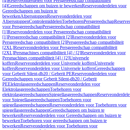
[4]
Reserveonderdelen voor Persgereedschap compatibiliteit
[4]
Gereedschappen om buizen te bewerken
Reserveonderdelen voor
Gereedschappen om buizen te
bewerken
Afpersstoppen
Reserveonderdelen voor
Afpersstoppen
Controlemiddelen
Toebehoren
Persgereedschap
Reserve
voor Persgereedschap
Persgereedschap compatibiliteit
[1]
Reserveonderdelen voor Persgereedschap compatibiliteit
[1]
Persgereedschap compatibiliteit [2]
Reserveonderdelen voor
Persgereedschap compatibiliteit [2]
Persgereedschap compatibiliteit
[2XL]
Reserveonderdelen voor Persgereedschap compatibiliteit
[2XL]
Persmachines compatibiliteit [4] / [2]
Reserveonderdelen voor
Persmachines compatibiliteit [4] / [2]
Universele
koffers
Reserveonderdelen voor Universele koffers
Universele
koffers
Reserveonderdelen voor Universele koffers
Gereedschappen
voor Geberit Silent-db20 / Geberit PE
Reserveonderdelen voor
Gereedschappen voor Geberit Silent-db20 / Geberit
PE
Elektrolasgereedschappen
Reserveonderdelen voor
Elektrolasgereedschappen
Toebehoren voor
elektrolasgereedschappen
Spiegellasgereedschappen
Reserveonderdele
voor Spiegellasgereedschappen
Toebehoren voor
spiegellasgereedschappen
Reserveonderdelen voor Toebehoren voor
spiegellasgereedschappen
Gereedschappen om buizen te
bewerken
Reserveonderdelen voor Gereedschappen om buizen te
bewerken
Toebehoren voor gereedschappen om buizen te
bewerken
Reserveonderdelen voor Toebehoren voor