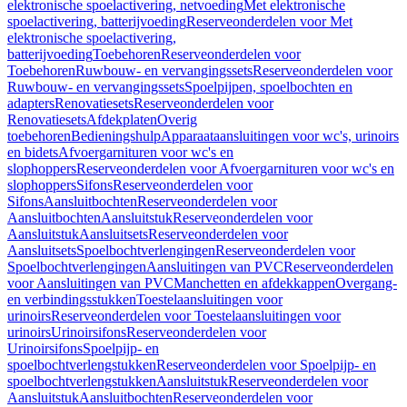
elektronische spoelactivering, netvoeding
Met elektronische
spoelactivering, batterijvoeding
Reserveonderdelen voor Met
elektronische spoelactivering,
batterijvoeding
Toebehoren
Reserveonderdelen voor
Toebehoren
Ruwbouw- en vervangingssets
Reserveonderdelen voor
Ruwbouw- en vervangingssets
Spoelpijpen, spoelbochten en
adapters
Renovatiesets
Reserveonderdelen voor
Renovatiesets
Afdekplaten
Overig
toebehoren
Bedieningshulp
Apparaataansluitingen voor wc's, urinoirs
en bidets
Afvoergarnituren voor wc's en
slophoppers
Reserveonderdelen voor Afvoergarnituren voor wc's en
slophoppers
Sifons
Reserveonderdelen voor
Sifons
Aansluitbochten
Reserveonderdelen voor
Aansluitbochten
Aansluitstuk
Reserveonderdelen voor
Aansluitstuk
Aansluitsets
Reserveonderdelen voor
Aansluitsets
Spoelbochtverlengingen
Reserveonderdelen voor
Spoelbochtverlengingen
Aansluitingen van PVC
Reserveonderdelen
voor Aansluitingen van PVC
Manchetten en afdekkappen
Overgang-
en verbindingsstukken
Toestelaansluitingen voor
urinoirs
Reserveonderdelen voor Toestelaansluitingen voor
urinoirs
Urinoirsifons
Reserveonderdelen voor
Urinoirsifons
Spoelpijp- en
spoelbochtverlengstukken
Reserveonderdelen voor Spoelpijp- en
spoelbochtverlengstukken
Aansluitstuk
Reserveonderdelen voor
Aansluitstuk
Aansluitbochten
Reserveonderdelen voor