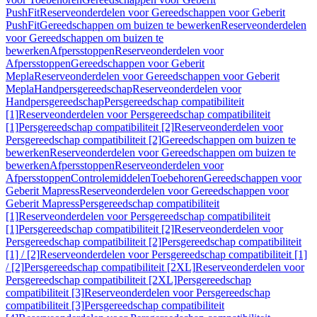
PushFit
Reserveonderdelen voor Gereedschappen voor Geberit
PushFit
Gereedschappen om buizen te bewerken
Reserveonderdelen
voor Gereedschappen om buizen te
bewerken
Afpersstoppen
Reserveonderdelen voor
Afpersstoppen
Gereedschappen voor Geberit
Mepla
Reserveonderdelen voor Gereedschappen voor Geberit
Mepla
Handpersgereedschap
Reserveonderdelen voor
Handpersgereedschap
Persgereedschap compatibiliteit
[1]
Reserveonderdelen voor Persgereedschap compatibiliteit
[1]
Persgereedschap compatibiliteit [2]
Reserveonderdelen voor
Persgereedschap compatibiliteit [2]
Gereedschappen om buizen te
bewerken
Reserveonderdelen voor Gereedschappen om buizen te
bewerken
Afpersstoppen
Reserveonderdelen voor
Afpersstoppen
Controlemiddelen
Toebehoren
Gereedschappen voor
Geberit Mapress
Reserveonderdelen voor Gereedschappen voor
Geberit Mapress
Persgereedschap compatibiliteit
[1]
Reserveonderdelen voor Persgereedschap compatibiliteit
[1]
Persgereedschap compatibiliteit [2]
Reserveonderdelen voor
Persgereedschap compatibiliteit [2]
Persgereedschap compatibiliteit
[1] / [2]
Reserveonderdelen voor Persgereedschap compatibiliteit [1]
/ [2]
Persgereedschap compatibiliteit [2XL]
Reserveonderdelen voor
Persgereedschap compatibiliteit [2XL]
Persgereedschap
compatibiliteit [3]
Reserveonderdelen voor Persgereedschap
compatibiliteit [3]
Persgereedschap compatibiliteit