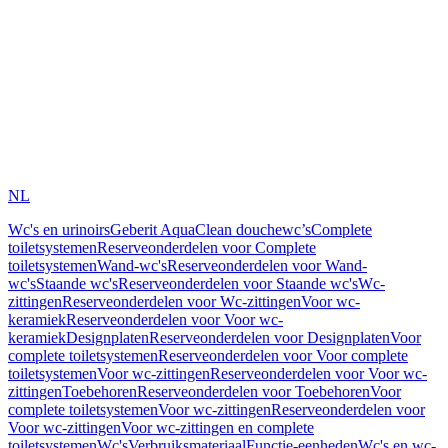
NL
Wc's en urinoirs
Geberit AquaClean douchewc’s
Complete
toiletsystemen
Reserveonderdelen voor Complete
toiletsystemen
Wand-wc's
Reserveonderdelen voor Wand-
wc's
Staande wc's
Reserveonderdelen voor Staande wc's
Wc-
zittingen
Reserveonderdelen voor Wc-zittingen
Voor wc-
keramiek
Reserveonderdelen voor Voor wc-
keramiek
Designplaten
Reserveonderdelen voor Designplaten
Voor
complete toiletsystemen
Reserveonderdelen voor Voor complete
toiletsystemen
Voor wc-zittingen
Reserveonderdelen voor Voor wc-
zittingen
Toebehoren
Reserveonderdelen voor Toebehoren
Voor
complete toiletsystemen
Voor wc-zittingen
Reserveonderdelen voor
Voor wc-zittingen
Voor wc-zittingen en complete
toiletsystemen
Wc's
Verbruiksmateriaal
Functie-eenheden
Wc's en wc-