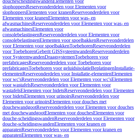
douchescheidingswanden
Elementen voor
slophoppers
Reserveonderdelen voor Elementen voor
slophoppers
Elementen voor kranen
Reserveonderdelen voor
Elementen voor kranen
Elementen voor was- en
afwasmachines
Reserveonderdelen voor Elementen voor was- en
afwasmachines
Elementen voor
consolebelastingen
Reserveonderdelen voor Elementen voor
consolebelastingen
Elementen voor spoelbakken
Reserveonderdelen
voor Elementen voor spoelbakken
Toebehoren
Reserveonderdelen
voor Toebehoren
Geberit GIS
Systeemwanden
Reserveonderdelen
voor Systeemwanden
Draagsystemen
Toebehoren voor
prefabricages
Reserveonderdelen voor Toebehoren voor
prefabricages
Toebehoren voor geluidsisolatie
Beplatingen
Installatie-
elementen
Reserveonderdelen voor Installatie-elementen
Elementen
voor wc's
Reserveonderdelen voor Elementen voor wc's
Elementen
voor wastafels
Reserveonderdelen voor Elementen voor
wastafels
Elementen voor bidets
Reserveonderdelen voor Elementen
voor bidets
Elementen voor urinoirs
Reserveonderdelen voor
Elementen voor urinoirs
Elementen voor douches met
douchewandgoot
Reserveonderdelen voor Elementen voor douches
met douchewandgoot
Elementen voor douches
Elementen voor
douche-scheidingswanden
Reserveonderdelen voor Elementen voor
douche-scheidingswanden
Elementen voor kranen en
apparaten
Reserveonderdelen voor Elementen voor kranen en
apparaten
Elementen voor was- en