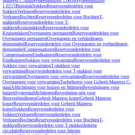
Mapress C-staal
Systeembuizen 1.0034
Systeembuizen
1.0215
Buisstuk
Sokken
Reserveonderdelen voor
Sokken
Verlopen
Reserveonderdelen voor
Verlopen
Bochten
Reserveonderdelen voor Bochten
T-
stukken
Reserveonderdelen voor T-
stukken
Kruisstukken
Reserveonderdelen voor
Kruisstukken
Overgangen permanent
Reserveonderdelen voor
Overgangen permanent
Overgangen en verbindingen,
demontabel
Reserveonderdelen voor Overgangen en verbindingen,
demontabel
Compensatoren
Reserveonderdelen voor
Compensatoren
Eindkappen
Reserveonderdelen voor
Eindkappen
Sokken voor verwarming
Reserveonderdelen voor
Sokken voor verwarming
T-stukken voor
verwarming
Reserveonderdelen voor T-stukken voor
verwarming
Overgangen voor verwarming
Reserveonderdelen voor
Overgangen voor verwarming
Toebehoren voor Geberit Mapress C-
staal
Afdichtingen voor buizen en fittingen
Bevestigingen voor
buizen
Systeemafdichtingen
Bevestiging-sets voor
flensverbindingen
Geberit Mapress koper
Geberit Mapress
koper
Reserveonderdelen voor Geberit Mapress
koper
Sokken
Reserveonderdelen voor
Sokken
Verlopen
Reserveonderdelen voor
Verlopen
Bochten
Reserveonderdelen voor Bochten
T-
stukken
Reserveonderdelen voor T-stukken
Interne
circulatie
Reserveonderdelen voor Interne