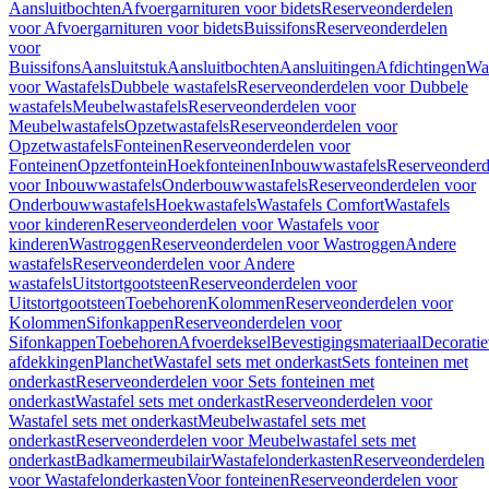
Aansluitbochten
Afvoergarnituren voor bidets
Reserveonderdelen
voor Afvoergarnituren voor bidets
Buissifons
Reserveonderdelen
voor
Buissifons
Aansluitstuk
Aansluitbochten
Aansluitingen
Afdichtingen
Was
voor Wastafels
Dubbele wastafels
Reserveonderdelen voor Dubbele
wastafels
Meubelwastafels
Reserveonderdelen voor
Meubelwastafels
Opzetwastafels
Reserveonderdelen voor
Opzetwastafels
Fonteinen
Reserveonderdelen voor
Fonteinen
Opzetfontein
Hoekfonteinen
Inbouwwastafels
Reserveonderd
voor Inbouwwastafels
Onderbouwwastafels
Reserveonderdelen voor
Onderbouwwastafels
Hoekwastafels
Wastafels Comfort
Wastafels
voor kinderen
Reserveonderdelen voor Wastafels voor
kinderen
Wastroggen
Reserveonderdelen voor Wastroggen
Andere
wastafels
Reserveonderdelen voor Andere
wastafels
Uitstortgootsteen
Reserveonderdelen voor
Uitstortgootsteen
Toebehoren
Kolommen
Reserveonderdelen voor
Kolommen
Sifonkappen
Reserveonderdelen voor
Sifonkappen
Toebehoren
Afvoerdeksel
Bevestigingsmateriaal
Decorati
afdekkingen
Planchet
Wastafel sets met onderkast
Sets fonteinen met
onderkast
Reserveonderdelen voor Sets fonteinen met
onderkast
Wastafel sets met onderkast
Reserveonderdelen voor
Wastafel sets met onderkast
Meubelwastafel sets met
onderkast
Reserveonderdelen voor Meubelwastafel sets met
onderkast
Badkamermeubilair
Wastafelonderkasten
Reserveonderdelen
voor Wastafelonderkasten
Voor fonteinen
Reserveonderdelen voor