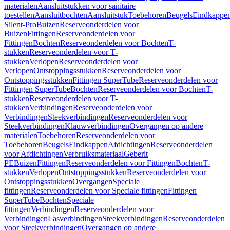
materialen
Aansluitstukken voor sanitaire
toestellen
Aansluitbochten
Aansluitstuk
Toebehoren
Beugels
Eindkappe
Silent-Pro
Buizen
Reserveonderdelen voor
Buizen
Fittingen
Reserveonderdelen voor
Fittingen
Bochten
Reserveonderdelen voor Bochten
T-
stukken
Reserveonderdelen voor T-
stukken
Verlopen
Reserveonderdelen voor
Verlopen
Ontstoppingsstukken
Reserveonderdelen voor
Ontstoppingsstukken
Fittingen SuperTube
Reserveonderdelen voor
Fittingen SuperTube
Bochten
Reserveonderdelen voor Bochten
T-
stukken
Reserveonderdelen voor T-
stukken
Verbindingen
Reserveonderdelen voor
Verbindingen
Steekverbindingen
Reserveonderdelen voor
Steekverbindingen
Klauwverbindingen
Overgangen op andere
materialen
Toebehoren
Reserveonderdelen voor
Toebehoren
Beugels
Eindkappen
Afdichtingen
Reserveonderdelen
voor Afdichtingen
Verbruiksmateriaal
Geberit
PE
Buizen
Fittingen
Reserveonderdelen voor Fittingen
Bochten
T-
stukken
Verlopen
Ontstoppingsstukken
Reserveonderdelen voor
Ontstoppingsstukken
Overgangen
Speciale
fittingen
Reserveonderdelen voor Speciale fittingen
Fittingen
SuperTube
Bochten
Speciale
fittingen
Verbindingen
Reserveonderdelen voor
Verbindingen
Lasverbindingen
Steekverbindingen
Reserveonderdelen
voor Steekverbindingen
Overgangen op andere