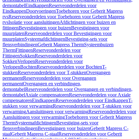
demontabel
Eindkappen
Reserveonderdelen voor
Eindkappen
Doorvoeringen
Toebehoren voor Geberit Mapress
rvs
Reserveonderdelen voor Toebehoren voor Geberit Mapress
rvs
Isolatie voor aansluitingen
Afdichtingen voor buizen en
fittingen
Bevestigingen voor buizen
Bevestigingen voor
muurplaten
Reserveonderdelen voor Bevestigingen voor
muurplaten
Systeemafdichtingen
Bevestiging-sets voor
flensverbindingen
Geberit Mapress Therm
Systeembuizen
Therm
Fittingen
Reserveonderdelen voor
Fittingen
Sokken
Reserveonderdelen voor
Sokken
Verlopen
Reserveonderdelen voor
Verlopen
Bochten
Reserveonderdelen voor Bochten
T-
stukken
Reserveonderdelen voor T-stukken
Overgangen
permanent
Reserveonderdelen voor Overgangen
permanent
Overgangen en verbindingen,
demontabel
Reserveonderdelen voor Overgangen en verbindingen,
demontabel
Axiale compensatoren
Reserveonderdelen voor Axiale
compensatoren
Eindkappen
Reserveonderdelen voor Eindkappen
T-
stukken voor verwarming
Reserveonderdelen voor T-stukken voor
verwarming
Aansluitingen voor verwarming
Reserveonderdelen voor
Aansluitingen voor verwarming
Toebehoren voor Geberit Mapress
Therm
Systeemafdichtingen
Bevestiging-sets voor
flensverbindingen
Bevestigingen voor buizen
Geberit Mapress C-
staal
Geberit Mapress C-staal
Reserveonderdelen voor Geberit