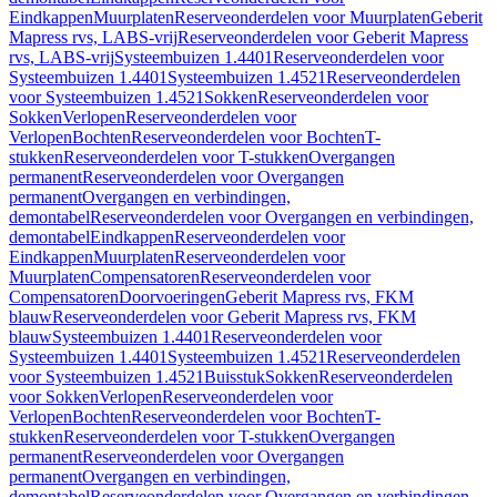
Eindkappen
Muurplaten
Reserveonderdelen voor Muurplaten
Geberit
Mapress rvs, LABS-vrij
Reserveonderdelen voor Geberit Mapress
rvs, LABS-vrij
Systeembuizen 1.4401
Reserveonderdelen voor
Systeembuizen 1.4401
Systeembuizen 1.4521
Reserveonderdelen
voor Systeembuizen 1.4521
Sokken
Reserveonderdelen voor
Sokken
Verlopen
Reserveonderdelen voor
Verlopen
Bochten
Reserveonderdelen voor Bochten
T-
stukken
Reserveonderdelen voor T-stukken
Overgangen
permanent
Reserveonderdelen voor Overgangen
permanent
Overgangen en verbindingen,
demontabel
Reserveonderdelen voor Overgangen en verbindingen,
demontabel
Eindkappen
Reserveonderdelen voor
Eindkappen
Muurplaten
Reserveonderdelen voor
Muurplaten
Compensatoren
Reserveonderdelen voor
Compensatoren
Doorvoeringen
Geberit Mapress rvs, FKM
blauw
Reserveonderdelen voor Geberit Mapress rvs, FKM
blauw
Systeembuizen 1.4401
Reserveonderdelen voor
Systeembuizen 1.4401
Systeembuizen 1.4521
Reserveonderdelen
voor Systeembuizen 1.4521
Buisstuk
Sokken
Reserveonderdelen
voor Sokken
Verlopen
Reserveonderdelen voor
Verlopen
Bochten
Reserveonderdelen voor Bochten
T-
stukken
Reserveonderdelen voor T-stukken
Overgangen
permanent
Reserveonderdelen voor Overgangen
permanent
Overgangen en verbindingen,
demontabel
Reserveonderdelen voor Overgangen en verbindingen,