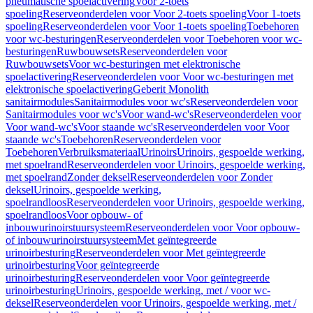
pneumatische spoelactivering
Voor 2-toets
spoeling
Reserveonderdelen voor Voor 2-toets spoeling
Voor 1-toets
spoeling
Reserveonderdelen voor Voor 1-toets spoeling
Toebehoren
voor wc-besturingen
Reserveonderdelen voor Toebehoren voor wc-
besturingen
Ruwbouwsets
Reserveonderdelen voor
Ruwbouwsets
Voor wc-besturingen met elektronische
spoelactivering
Reserveonderdelen voor Voor wc-besturingen met
elektronische spoelactivering
Geberit Monolith
sanitairmodules
Sanitairmodules voor wc's
Reserveonderdelen voor
Sanitairmodules voor wc's
Voor wand-wc's
Reserveonderdelen voor
Voor wand-wc's
Voor staande wc's
Reserveonderdelen voor Voor
staande wc's
Toebehoren
Reserveonderdelen voor
Toebehoren
Verbruiksmateriaal
Urinoirs
Urinoirs, gespoelde werking,
met spoelrand
Reserveonderdelen voor Urinoirs, gespoelde werking,
met spoelrand
Zonder deksel
Reserveonderdelen voor Zonder
deksel
Urinoirs, gespoelde werking,
spoelrandloos
Reserveonderdelen voor Urinoirs, gespoelde werking,
spoelrandloos
Voor opbouw- of
inbouwurinoirstuursysteem
Reserveonderdelen voor Voor opbouw-
of inbouwurinoirstuursysteem
Met geïntegreerde
urinoirbesturing
Reserveonderdelen voor Met geïntegreerde
urinoirbesturing
Voor geïntegreerde
urinoirbesturing
Reserveonderdelen voor Voor geïntegreerde
urinoirbesturing
Urinoirs, gespoelde werking, met / voor wc-
deksel
Reserveonderdelen voor Urinoirs, gespoelde werking, met /