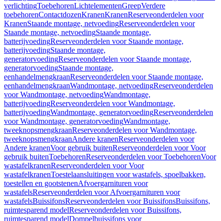
verlichting
Toebehoren
Lichtelementen
Greep
Verdere
toebehoren
Contactdozen
Kranen
Kranen
Reserveonderdelen voor
Kranen
Staande montage, netvoeding
Reserveonderdelen voor
Staande montage, netvoeding
Staande montage,
batterijvoeding
Reserveonderdelen voor Staande montage,
batterijvoeding
Staande montage,
generatorvoeding
Reserveonderdelen voor Staande montage,
generatorvoeding
Staande montage,
eenhandelmengkraan
Reserveonderdelen voor Staande montage,
eenhandelmengkraan
Wandmontage, netvoeding
Reserveonderdelen
voor Wandmontage, netvoeding
Wandmontage,
batterijvoeding
Reserveonderdelen voor Wandmontage,
batterijvoeding
Wandmontage, generatorvoeding
Reserveonderdelen
voor Wandmontage, generatorvoeding
Wandmontage,
tweeknopsmengkraan
Reserveonderdelen voor Wandmontage,
tweeknopsmengkraan
Andere kranen
Reserveonderdelen voor
Andere kranen
Voor gebruik buiten
Reserveonderdelen voor Voor
gebruik buiten
Toebehoren
Reserveonderdelen voor Toebehoren
Voor
wastafelkranen
Reserveonderdelen voor Voor
wastafelkranen
Toestelaansluitingen voor wastafels, spoelbakken,
toestellen en gootstenen
Afvoergarnituren voor
wastafels
Reserveonderdelen voor Afvoergarnituren voor
wastafels
Buissifons
Reserveonderdelen voor Buissifons
Buissifons,
ruimtesparend model
Reserveonderdelen voor Buissifons,
ruimtesparend model
Dompelbuissifons voor