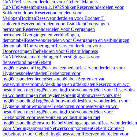
CuNiFe
Reserveonderdelen voor Geberit Mapress
CuNiFe
Systeembuizen 2.1972
Sokken
Reserveonderdelen voor
Sokken
Verlopen
Reserveonderdelen voor
Verlopen
Bochten
Reserveonderdelen voor Bochten
T-
stukken
Reserveonderdelen voor T-stukken
Overgangen
permanent
Reserveonderdelen voor Overgangen
permanent
Overgangen en verbindingen,
demontabel
Reserveonderdelen voor Overgangen en verbindingen,
demontabel
Doorvoeringen
Reserveonderdelen voor
Doorvoeringen
Toebehoren voor Geberit Mapress
CuNiFe
Systeemafdichtingen
Bevestiging-sets voor
flensverbindingen
Geberit
hygiënesysteem
Hygiënespoeleenheden
Reserveonderdelen voor
Hygiënespoeleenheden
Toebehoren voor
hygiënespoeleenheden
Sensoren
Kabels
Begrenzer van
watervolumestroom
Afdekkingen en afdekplaten
Reservoirs en wc-
besturingen met hygiënespoeling
Reserveonderdelen voor Reservoirs
en wc-besturingen met hygiënespoeling
Inbouwreservoirs met
hygiënespoeling
Hygiëne-inbouwmodules
Reserveonderdelen voor
Hygiëne-inbouwmodules
Toebehoren voor reservoirs en wc-
besturingen met hygiënespoeling
Reserveonderdelen voor
Toebehoren voor reservoirs en wc-besturingen met
hygiënespoeling
Sensoren
Kabel
Voedingsapparaten
Reserveonderdelen
voor Voedingsapparaten
Netwerkcomponenten
Geberit Connect
toebehoren voor Geberit hygiënesysteem
Reserveonderdelen voor