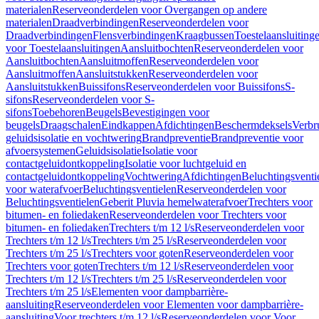
materialen
Reserveonderdelen voor Overgangen op andere
materialen
Draadverbindingen
Reserveonderdelen voor
Draadverbindingen
Flensverbindingen
Kraagbussen
Toestelaansluiting
voor Toestelaansluitingen
Aansluitbochten
Reserveonderdelen voor
Aansluitbochten
Aansluitmoffen
Reserveonderdelen voor
Aansluitmoffen
Aansluitstukken
Reserveonderdelen voor
Aansluitstukken
Buissifons
Reserveonderdelen voor Buissifons
S-
sifons
Reserveonderdelen voor S-
sifons
Toebehoren
Beugels
Bevestigingen voor
beugels
Draagschalen
Eindkappen
Afdichtingen
Beschermdeksels
Verbr
geluidsisolatie en vochtwering
Brandpreventie
Brandpreventie voor
afvoersystemen
Geluidsisolatie
Isolatie voor
contactgeluidontkoppeling
Isolatie voor luchtgeluid en
contactgeluidontkoppeling
Vochtwering
Afdichtingen
Beluchtingsventi
voor waterafvoer
Beluchtingsventielen
Reserveonderdelen voor
Beluchtingsventielen
Geberit Pluvia hemelwaterafvoer
Trechters voor
bitumen- en foliedaken
Reserveonderdelen voor Trechters voor
bitumen- en foliedaken
Trechters t/m 12 l/s
Reserveonderdelen voor
Trechters t/m 12 l/s
Trechters t/m 25 l/s
Reserveonderdelen voor
Trechters t/m 25 l/s
Trechters voor goten
Reserveonderdelen voor
Trechters voor goten
Trechters t/m 12 l/s
Reserveonderdelen voor
Trechters t/m 12 l/s
Trechters t/m 25 l/s
Reserveonderdelen voor
Trechters t/m 25 l/s
Elementen voor dampbarrière-
aansluiting
Reserveonderdelen voor Elementen voor dampbarrière-
aansluiting
Voor trechters t/m 12 l/s
Reserveonderdelen voor Voor