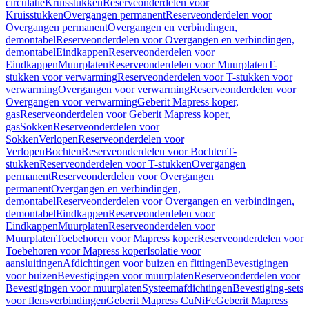
circulatie
Kruisstukken
Reserveonderdelen voor
Kruisstukken
Overgangen permanent
Reserveonderdelen voor
Overgangen permanent
Overgangen en verbindingen,
demontabel
Reserveonderdelen voor Overgangen en verbindingen,
demontabel
Eindkappen
Reserveonderdelen voor
Eindkappen
Muurplaten
Reserveonderdelen voor Muurplaten
T-
stukken voor verwarming
Reserveonderdelen voor T-stukken voor
verwarming
Overgangen voor verwarming
Reserveonderdelen voor
Overgangen voor verwarming
Geberit Mapress koper,
gas
Reserveonderdelen voor Geberit Mapress koper,
gas
Sokken
Reserveonderdelen voor
Sokken
Verlopen
Reserveonderdelen voor
Verlopen
Bochten
Reserveonderdelen voor Bochten
T-
stukken
Reserveonderdelen voor T-stukken
Overgangen
permanent
Reserveonderdelen voor Overgangen
permanent
Overgangen en verbindingen,
demontabel
Reserveonderdelen voor Overgangen en verbindingen,
demontabel
Eindkappen
Reserveonderdelen voor
Eindkappen
Muurplaten
Reserveonderdelen voor
Muurplaten
Toebehoren voor Mapress koper
Reserveonderdelen voor
Toebehoren voor Mapress koper
Isolatie voor
aansluitingen
Afdichtingen voor buizen en fittingen
Bevestigingen
voor buizen
Bevestigingen voor muurplaten
Reserveonderdelen voor
Bevestigingen voor muurplaten
Systeemafdichtingen
Bevestiging-sets
voor flensverbindingen
Geberit Mapress CuNiFe
Geberit Mapress