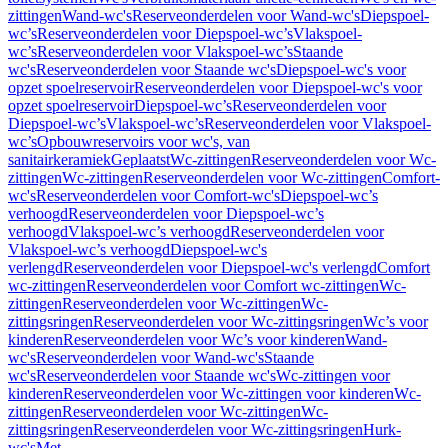
zittingen
Wand-wc's
Reserveonderdelen voor Wand-wc's
Diepspoel-
wc’s
Reserveonderdelen voor Diepspoel-wc’s
Vlakspoel-
wc’s
Reserveonderdelen voor Vlakspoel-wc’s
Staande
wc's
Reserveonderdelen voor Staande wc's
Diepspoel-wc's voor
opzet spoelreservoir
Reserveonderdelen voor Diepspoel-wc's voor
opzet spoelreservoir
Diepspoel-wc’s
Reserveonderdelen voor
Diepspoel-wc’s
Vlakspoel-wc’s
Reserveonderdelen voor Vlakspoel-
wc’s
Opbouwreservoirs voor wc's, van
sanitairkeramiek
Geplaatst
Wc-zittingen
Reserveonderdelen voor Wc-
zittingen
Wc-zittingen
Reserveonderdelen voor Wc-zittingen
Comfort-
wc's
Reserveonderdelen voor Comfort-wc's
Diepspoel-wc’s
verhoogd
Reserveonderdelen voor Diepspoel-wc’s
verhoogd
Vlakspoel-wc’s verhoogd
Reserveonderdelen voor
Vlakspoel-wc’s verhoogd
Diepspoel-wc's
verlengd
Reserveonderdelen voor Diepspoel-wc's verlengd
Comfort
wc-zittingen
Reserveonderdelen voor Comfort wc-zittingen
Wc-
zittingen
Reserveonderdelen voor Wc-zittingen
Wc-
zittingsringen
Reserveonderdelen voor Wc-zittingsringen
Wc’s voor
kinderen
Reserveonderdelen voor Wc’s voor kinderen
Wand-
wc's
Reserveonderdelen voor Wand-wc's
Staande
wc's
Reserveonderdelen voor Staande wc's
Wc-zittingen voor
kinderen
Reserveonderdelen voor Wc-zittingen voor kinderen
Wc-
zittingen
Reserveonderdelen voor Wc-zittingen
Wc-
zittingsringen
Reserveonderdelen voor Wc-zittingsringen
Hurk-
wc's
Met