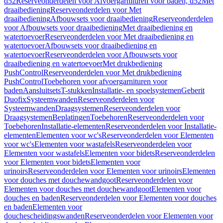
d52
Reserveonderdelen voor Afvoergarnituren voor baden, d52
Met
draaibediening
Reserveonderdelen voor Met
draaibediening
Afbouwsets voor draaibediening
Reserveonderdelen
voor Afbouwsets voor draaibediening
Met draaibediening en
watertoevoer
Reserveonderdelen voor Met draaibediening en
watertoevoer
Afbouwsets voor draaibediening en
watertoevoer
Reserveonderdelen voor Afbouwsets voor
draaibediening en watertoevoer
Met drukbediening
PushControl
Reserveonderdelen voor Met drukbediening
PushControl
Toebehoren voor afvoergarnituren voor
baden
Aansluitsets
T-stukken
Installatie- en spoelsystemen
Geberit
Duofix
Systeemwanden
Reserveonderdelen voor
Systeemwanden
Draagsystemen
Reserveonderdelen voor
Draagsystemen
Beplatingen
Toebehoren
Reserveonderdelen voor
Toebehoren
Installatie-elementen
Reserveonderdelen voor Installatie-
elementen
Elementen voor wc's
Reserveonderdelen voor Elementen
voor wc's
Elementen voor wastafels
Reserveonderdelen voor
Elementen voor wastafels
Elementen voor bidets
Reserveonderdelen
voor Elementen voor bidets
Elementen voor
urinoirs
Reserveonderdelen voor Elementen voor urinoirs
Elementen
voor douches met douchewandgoot
Reserveonderdelen voor
Elementen voor douches met douchewandgoot
Elementen voor
douches en baden
Reserveonderdelen voor Elementen voor douches
en baden
Elementen voor
douchescheidingswanden
Reserveonderdelen voor Elementen voor