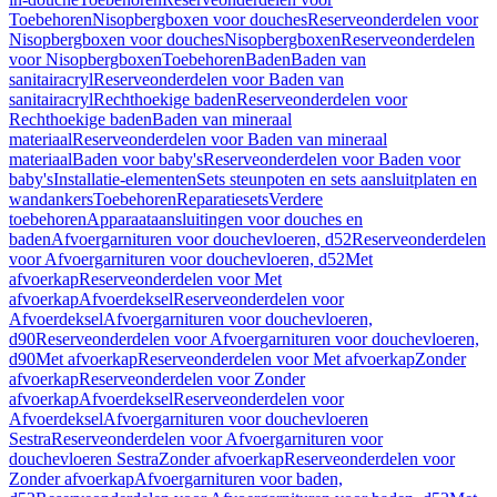
Toebehoren
Nisopbergboxen voor douches
Reserveonderdelen voor
Nisopbergboxen voor douches
Nisopbergboxen
Reserveonderdelen
voor Nisopbergboxen
Toebehoren
Baden
Baden van
sanitairacryl
Reserveonderdelen voor Baden van
sanitairacryl
Rechthoekige baden
Reserveonderdelen voor
Rechthoekige baden
Baden van mineraal
materiaal
Reserveonderdelen voor Baden van mineraal
materiaal
Baden voor baby's
Reserveonderdelen voor Baden voor
baby's
Installatie-elementen
Sets steunpoten en sets aansluitplaten en
wandankers
Toebehoren
Reparatiesets
Verdere
toebehoren
Apparaataansluitingen voor douches en
baden
Afvoergarnituren voor douchevloeren, d52
Reserveonderdelen
voor Afvoergarnituren voor douchevloeren, d52
Met
afvoerkap
Reserveonderdelen voor Met
afvoerkap
Afvoerdeksel
Reserveonderdelen voor
Afvoerdeksel
Afvoergarnituren voor douchevloeren,
d90
Reserveonderdelen voor Afvoergarnituren voor douchevloeren,
d90
Met afvoerkap
Reserveonderdelen voor Met afvoerkap
Zonder
afvoerkap
Reserveonderdelen voor Zonder
afvoerkap
Afvoerdeksel
Reserveonderdelen voor
Afvoerdeksel
Afvoergarnituren voor douchevloeren
Sestra
Reserveonderdelen voor Afvoergarnituren voor
douchevloeren Sestra
Zonder afvoerkap
Reserveonderdelen voor
Zonder afvoerkap
Afvoergarnituren voor baden,