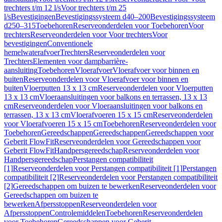
trechters t/m 12 l/s
Voor trechters t/m 25
l/s
Bevestigingen
Bevestigingssysteem d40–200
Bevestigingssysteem
d250–315
Toebehoren
Reserveonderdelen voor Toebehoren
Voor
trechters
Reserveonderdelen voor Voor trechters
Voor
bevestigingen
Conventionele
hemelwaterafvoer
Trechters
Reserveonderdelen voor
Trechters
Elementen voor dampbarrière-
aansluiting
Toebehoren
Vloerafvoer
Vloerafvoer voor binnen en
buiten
Reserveonderdelen voor Vloerafvoer voor binnen en
buiten
Vloerputten 13 x 13 cm
Reserveonderdelen voor Vloerputten
13 x 13 cm
Vloeraansluitingen voor balkons en terrassen, 13 x 13
cm
Reserveonderdelen voor Vloeraansluitingen voor balkons en
terrassen, 13 x 13 cm
Vloerafvoeren 15 x 15 cm
Reserveonderdelen
voor Vloerafvoeren 15 x 15 cm
Toebehoren
Reserveonderdelen voor
Toebehoren
Gereedschappen
Gereedschappen
Gereedschappen voor
Geberit FlowFit
Reserveonderdelen voor Gereedschappen voor
Geberit FlowFit
Handpersgereedschap
Reserveonderdelen voor
Handpersgereedschap
Perstangen compatibiliteit
[1]
Reserveonderdelen voor Perstangen compatibiliteit [1]
Perstangen
compatibiliteit [2]
Reserveonderdelen voor Perstangen compatibiliteit
[2]
Gereedschappen om buizen te bewerken
Reserveonderdelen voor
Gereedschappen om buizen te
bewerken
Afpersstoppen
Reserveonderdelen voor
Afpersstoppen
Controlemiddelen
Toebehoren
Reserveonderdelen
voor Toebehoren
Gereedschappen voor Geberit