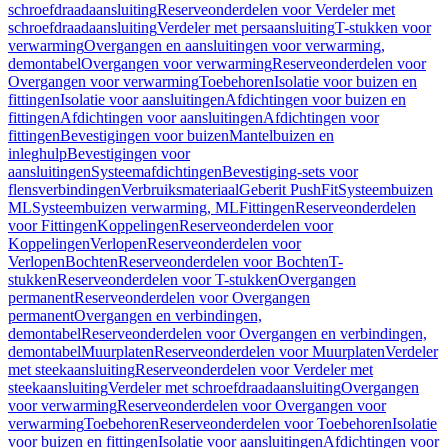
schroefdraadaansluiting
Reserveonderdelen voor Verdeler met
schroefdraadaansluiting
Verdeler met persaansluiting
T-stukken voor
verwarming
Overgangen en aansluitingen voor verwarming,
demontabel
Overgangen voor verwarming
Reserveonderdelen voor
Overgangen voor verwarming
Toebehoren
Isolatie voor buizen en
fittingen
Isolatie voor aansluitingen
Afdichtingen voor buizen en
fittingen
Afdichtingen voor aansluitingen
Afdichtingen voor
fittingen
Bevestigingen voor buizen
Mantelbuizen en
inleghulp
Bevestigingen voor
aansluitingen
Systeemafdichtingen
Bevestiging-sets voor
flensverbindingen
Verbruiksmateriaal
Geberit PushFit
Systeembuizen
ML
Systeembuizen verwarming, ML
Fittingen
Reserveonderdelen
voor Fittingen
Koppelingen
Reserveonderdelen voor
Koppelingen
Verlopen
Reserveonderdelen voor
Verlopen
Bochten
Reserveonderdelen voor Bochten
T-
stukken
Reserveonderdelen voor T-stukken
Overgangen
permanent
Reserveonderdelen voor Overgangen
permanent
Overgangen en verbindingen,
demontabel
Reserveonderdelen voor Overgangen en verbindingen,
demontabel
Muurplaten
Reserveonderdelen voor Muurplaten
Verdeler
met steekaansluiting
Reserveonderdelen voor Verdeler met
steekaansluiting
Verdeler met schroefdraadaansluiting
Overgangen
voor verwarming
Reserveonderdelen voor Overgangen voor
verwarming
Toebehoren
Reserveonderdelen voor Toebehoren
Isolatie
voor buizen en fittingen
Isolatie voor aansluitingen
Afdichtingen voor