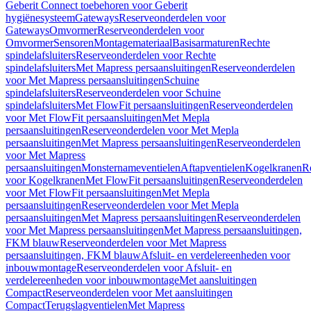
Geberit Connect toebehoren voor Geberit
hygiënesysteem
Gateways
Reserveonderdelen voor
Gateways
Omvormer
Reserveonderdelen voor
Omvormer
Sensoren
Montagemateriaal
Basisarmaturen
Rechte
spindelafsluiters
Reserveonderdelen voor Rechte
spindelafsluiters
Met Mapress persaansluitingen
Reserveonderdelen
voor Met Mapress persaansluitingen
Schuine
spindelafsluiters
Reserveonderdelen voor Schuine
spindelafsluiters
Met FlowFit persaansluitingen
Reserveonderdelen
voor Met FlowFit persaansluitingen
Met Mepla
persaansluitingen
Reserveonderdelen voor Met Mepla
persaansluitingen
Met Mapress persaansluitingen
Reserveonderdelen
voor Met Mapress
persaansluitingen
Monsternameventielen
Aftapventielen
Kogelkranen
R
voor Kogelkranen
Met FlowFit persaansluitingen
Reserveonderdelen
voor Met FlowFit persaansluitingen
Met Mepla
persaansluitingen
Reserveonderdelen voor Met Mepla
persaansluitingen
Met Mapress persaansluitingen
Reserveonderdelen
voor Met Mapress persaansluitingen
Met Mapress persaansluitingen,
FKM blauw
Reserveonderdelen voor Met Mapress
persaansluitingen, FKM blauw
Afsluit- en verdelereenheden voor
inbouwmontage
Reserveonderdelen voor Afsluit- en
verdelereenheden voor inbouwmontage
Met aansluitingen
Compact
Reserveonderdelen voor Met aansluitingen
Compact
Terugslagventielen
Met Mapress