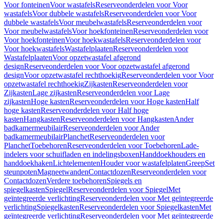
Voor fonteinen
Voor wastafels
Reserveonderdelen voor Voor
wastafels
Voor dubbele wastafels
Reserveonderdelen voor Voor
dubbele wastafels
Voor meubelwastafels
Reserveonderdelen voor
Voor meubelwastafels
Voor hoekfonteinen
Reserveonderdelen voor
Voor hoekfonteinen
Voor hoekwastafels
Reserveonderdelen voor
Voor hoekwastafels
Wastafelplaaten
Reserveonderdelen voor
Wastafelplaaten
Voor opzetwastafel afgerond
design
Reserveonderdelen voor Voor opzetwastafel afgerond
design
Voor opzetwastafel rechthoekig
Reserveonderdelen voor Voor
opzetwastafel rechthoekig
Zijkasten
Reserveonderdelen voor
Zijkasten
Lage zijkasten
Reserveonderdelen voor Lage
zijkasten
Hoge kasten
Reserveonderdelen voor Hoge kasten
Half
hoge kasten
Reserveonderdelen voor Half hoge
kasten
Hangkasten
Reserveonderdelen voor Hangkasten
Ander
badkamermeubilair
Reserveonderdelen voor Ander
badkamermeubilair
Planchet
Reserveonderdelen voor
Planchet
Toebehoren
Reserveonderdelen voor Toebehoren
Lade-
indelers voor schuifladen en indelingsboxen
Handdoekhouders en
handdoekhaken
Lichtelementen
Houder voor wastafelplaten
Greep
Set
steunpoten
Magneetwanden
Contactdozen
Reserveonderdelen voor
Contactdozen
Verdere toebehoren
Spiegels en
spiegelkasten
Spiegel
Reserveonderdelen voor Spiegel
Met
geïntegreerde verlichting
Reserveonderdelen voor Met geïntegreerde
verlichting
Spiegelkasten
Reserveonderdelen voor Spiegelkasten
Met
geïntegreerde verlichting
Reserveonderdelen voor Met geïntegreerde