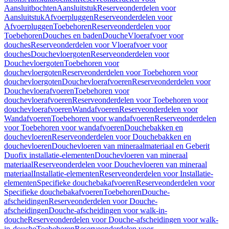
Aansluitbochten
Aansluitstuk
Reserveonderdelen voor
Aansluitstuk
Afvoerpluggen
Reserveonderdelen voor
Afvoerpluggen
Toebehoren
Reserveonderdelen voor
Toebehoren
Douches en baden
Douche
Vloerafvoer voor
douches
Reserveonderdelen voor Vloerafvoer voor
douches
Douchevloergoten
Reserveonderdelen voor
Douchevloergoten
Toebehoren voor
douchevloergoten
Reserveonderdelen voor Toebehoren voor
douchevloergoten
Douchevloerafvoeren
Reserveonderdelen voor
Douchevloerafvoeren
Toebehoren voor
douchevloerafvoeren
Reserveonderdelen voor Toebehoren voor
douchevloerafvoeren
Wandafvoeren
Reserveonderdelen voor
Wandafvoeren
Toebehoren voor wandafvoeren
Reserveonderdelen
voor Toebehoren voor wandafvoeren
Douchebakken en
douchevloeren
Reserveonderdelen voor Douchebakken en
douchevloeren
Douchevloeren van mineraalmateriaal en Geberit
Duofix installatie-elementen
Douchevloeren van mineraal
materiaal
Reserveonderdelen voor Douchevloeren van mineraal
materiaal
Installatie-elementen
Reserveonderdelen voor Installatie-
elementen
Specifieke douchebakafvoeren
Reserveonderdelen voor
Specifieke douchebakafvoeren
Toebehoren
Douche-
afscheidingen
Reserveonderdelen voor Douche-
afscheidingen
Douche-afscheidingen voor walk-in-
douche
Reserveonderdelen voor Douche-afscheidingen voor walk-
in-douche
Toebehoren
Reserveonderdelen voor