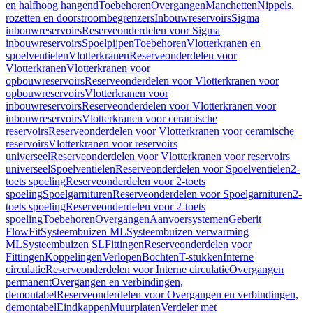
en halfhoog hangend
Toebehoren
Overgangen
Manchetten
Nippels,
rozetten en doorstroombegrenzers
Inbouwreservoirs
Sigma
inbouwreservoirs
Reserveonderdelen voor Sigma
inbouwreservoirs
Spoelpijpen
Toebehoren
Vlotterkranen en
spoelventielen
Vlotterkranen
Reserveonderdelen voor
Vlotterkranen
Vlotterkranen voor
opbouwreservoirs
Reserveonderdelen voor Vlotterkranen voor
opbouwreservoirs
Vlotterkranen voor
inbouwreservoirs
Reserveonderdelen voor Vlotterkranen voor
inbouwreservoirs
Vlotterkranen voor ceramische
reservoirs
Reserveonderdelen voor Vlotterkranen voor ceramische
reservoirs
Vlotterkranen voor reservoirs
universeel
Reserveonderdelen voor Vlotterkranen voor reservoirs
universeel
Spoelventielen
Reserveonderdelen voor Spoelventielen
2-
toets spoeling
Reserveonderdelen voor 2-toets
spoeling
Spoelgarnituren
Reserveonderdelen voor Spoelgarnituren
2-
toets spoeling
Reserveonderdelen voor 2-toets
spoeling
Toebehoren
Overgangen
Aanvoersystemen
Geberit
FlowFit
Systeembuizen ML
Systeembuizen verwarming
ML
Systeembuizen SL
Fittingen
Reserveonderdelen voor
Fittingen
Koppelingen
Verlopen
Bochten
T-stukken
Interne
circulatie
Reserveonderdelen voor Interne circulatie
Overgangen
permanent
Overgangen en verbindingen,
demontabel
Reserveonderdelen voor Overgangen en verbindingen,
demontabel
Eindkappen
Muurplaten
Verdeler met