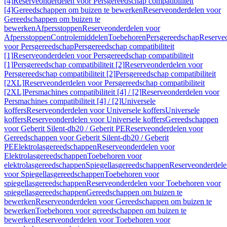
[4]
Reserveonderdelen voor Persgereedschap compatibiliteit
[4]
Gereedschappen om buizen te bewerken
Reserveonderdelen voor
Gereedschappen om buizen te
bewerken
Afpersstoppen
Reserveonderdelen voor
Afpersstoppen
Controlemiddelen
Toebehoren
Persgereedschap
Reserve
voor Persgereedschap
Persgereedschap compatibiliteit
[1]
Reserveonderdelen voor Persgereedschap compatibiliteit
[1]
Persgereedschap compatibiliteit [2]
Reserveonderdelen voor
Persgereedschap compatibiliteit [2]
Persgereedschap compatibiliteit
[2XL]
Reserveonderdelen voor Persgereedschap compatibiliteit
[2XL]
Persmachines compatibiliteit [4] / [2]
Reserveonderdelen voor
Persmachines compatibiliteit [4] / [2]
Universele
koffers
Reserveonderdelen voor Universele koffers
Universele
koffers
Reserveonderdelen voor Universele koffers
Gereedschappen
voor Geberit Silent-db20 / Geberit PE
Reserveonderdelen voor
Gereedschappen voor Geberit Silent-db20 / Geberit
PE
Elektrolasgereedschappen
Reserveonderdelen voor
Elektrolasgereedschappen
Toebehoren voor
elektrolasgereedschappen
Spiegellasgereedschappen
Reserveonderdele
voor Spiegellasgereedschappen
Toebehoren voor
spiegellasgereedschappen
Reserveonderdelen voor Toebehoren voor
spiegellasgereedschappen
Gereedschappen om buizen te
bewerken
Reserveonderdelen voor Gereedschappen om buizen te
bewerken
Toebehoren voor gereedschappen om buizen te
bewerken
Reserveonderdelen voor Toebehoren voor