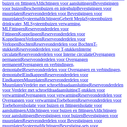
buizen en fittingen
Afdichtingen voor aansluitingen
Bevestigingen
voor buizen
Beschermbuizen en inleghulp
Bevestigingen voor
muurplaten
Reserveonderdelen voor Bevestigingen voor
muurplaten
Systeemafdichtingen
Geberit Mepla
Systeembuizen
drinkwater, ML
Systeembuizen verwarming,
ML
Fittingen
Reserveonderdelen voor
Fittingen
Koppelingen
Reserveonderdelen voor
Koppelingen
Verlopen
Reserveonderdelen voor
Verlopen
Bochten
Reserveonderdelen voor Bochten
T-
stukken
Reserveonderdelen voor T-stukken
Interne
circulatie
Reserveonderdelen voor Interne circulatie
Overgangen
permanent
Reserveonderdelen voor Overgangen
permanent
Overgangen en verbindingen,
demontabel
Reserveonderdelen voor Overgangen en verbindingen,
demontabel
Eindkappen
Reserveonderdelen voor
Eindkappen
Muurplaten
Reserveonderdelen voor
Muurplaten
Verdeler met schroefdraadaansluiting
Reserveonderdelen
voor Verdeler met schroefdraadaansluiting
T-stukken voor
verwarming
Overgangen voor verwarming
Reserveonderdelen voor
Overgangen voor verwarming
Toebehoren
Reserveonderdelen voor
Toebehoren
Isolatie voor buizen en fittingen
Isolatie voor
aansluitingen
Afdichtingen voor buizen en fittingen
Afdichtingen
voor aansluitingen
Bevestigingen voor buizen
Bevestigingen voor
muurplaten
Reserveonderdelen voor Bevestigingen voor
muurplaten
Systeemafdichtingen
Bevestiging-sets voor