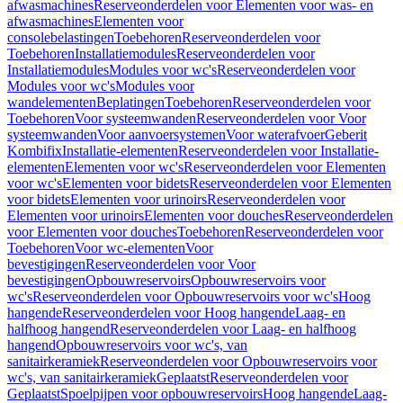
afwasmachines
Reserveonderdelen voor Elementen voor was- en
afwasmachines
Elementen voor
consolebelastingen
Toebehoren
Reserveonderdelen voor
Toebehoren
Installatiemodules
Reserveonderdelen voor
Installatiemodules
Modules voor wc's
Reserveonderdelen voor
Modules voor wc's
Modules voor
wandelementen
Beplatingen
Toebehoren
Reserveonderdelen voor
Toebehoren
Voor systeemwanden
Reserveonderdelen voor Voor
systeemwanden
Voor aanvoersystemen
Voor waterafvoer
Geberit
Kombifix
Installatie-elementen
Reserveonderdelen voor Installatie-
elementen
Elementen voor wc's
Reserveonderdelen voor Elementen
voor wc's
Elementen voor bidets
Reserveonderdelen voor Elementen
voor bidets
Elementen voor urinoirs
Reserveonderdelen voor
Elementen voor urinoirs
Elementen voor douches
Reserveonderdelen
voor Elementen voor douches
Toebehoren
Reserveonderdelen voor
Toebehoren
Voor wc-elementen
Voor
bevestigingen
Reserveonderdelen voor Voor
bevestigingen
Opbouwreservoirs
Opbouwreservoirs voor
wc's
Reserveonderdelen voor Opbouwreservoirs voor wc's
Hoog
hangende
Reserveonderdelen voor Hoog hangende
Laag- en
halfhoog hangend
Reserveonderdelen voor Laag- en halfhoog
hangend
Opbouwreservoirs voor wc's, van
sanitairkeramiek
Reserveonderdelen voor Opbouwreservoirs voor
wc's, van sanitairkeramiek
Geplaatst
Reserveonderdelen voor
Geplaatst
Spoelpijpen voor opbouwreservoirs
Hoog hangende
Laag-