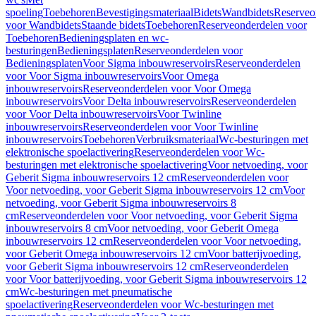
spoeling
Toebehoren
Bevestigingsmateriaal
Bidets
Wandbidets
Reserveo
voor Wandbidets
Staande bidets
Toebehoren
Reserveonderdelen voor
Toebehoren
Bedieningsplaten en wc-
besturingen
Bedieningsplaten
Reserveonderdelen voor
Bedieningsplaten
Voor Sigma inbouwreservoirs
Reserveonderdelen
voor Voor Sigma inbouwreservoirs
Voor Omega
inbouwreservoirs
Reserveonderdelen voor Voor Omega
inbouwreservoirs
Voor Delta inbouwreservoirs
Reserveonderdelen
voor Voor Delta inbouwreservoirs
Voor Twinline
inbouwreservoirs
Reserveonderdelen voor Voor Twinline
inbouwreservoirs
Toebehoren
Verbruiksmateriaal
Wc-besturingen met
elektronische spoelactivering
Reserveonderdelen voor Wc-
besturingen met elektronische spoelactivering
Voor netvoeding, voor
Geberit Sigma inbouwreservoirs 12 cm
Reserveonderdelen voor
Voor netvoeding, voor Geberit Sigma inbouwreservoirs 12 cm
Voor
netvoeding, voor Geberit Sigma inbouwreservoirs 8
cm
Reserveonderdelen voor Voor netvoeding, voor Geberit Sigma
inbouwreservoirs 8 cm
Voor netvoeding, voor Geberit Omega
inbouwreservoirs 12 cm
Reserveonderdelen voor Voor netvoeding,
voor Geberit Omega inbouwreservoirs 12 cm
Voor batterijvoeding,
voor Geberit Sigma inbouwreservoirs 12 cm
Reserveonderdelen
voor Voor batterijvoeding, voor Geberit Sigma inbouwreservoirs 12
cm
Wc-besturingen met pneumatische
spoelactivering
Reserveonderdelen voor Wc-besturingen met