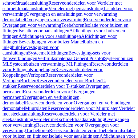
schroefdraadaansluiting
Reserveonderdelen voor Verdeler met
schroefdraadaansluiting
Verdeler met persaansluiting
T-stukken voor
verwarming
Overgangen en aansluitingen voor verwarming,
demontabel
Overgangen voor verwarming
Reserveonderdelen voor
Overgangen voor verwarming
Toebehoren
Isolatie voor buizen en
fittingen
Isolatie voor aansluitingen
Afdichtingen voor buizen en
fittingen
Afdichtingen voor aansluitingen
Afdichtingen voor
fittingen
Bevestigingen voor buizen
Mantelbuizen en
inleghulp
Bevestigingen voor
aansluitingen
Systeemafdichtingen
Bevestiging-sets voor
flensverbindingen
Verbruiksmateriaal
Geberit PushFit
Systeembuizen
ML
Systeembuizen verwarming, ML
Fittingen
Reserveonderdelen
voor Fittingen
Koppelingen
Reserveonderdelen voor
Koppelingen
Verlopen
Reserveonderdelen voor
Verlopen
Bochten
Reserveonderdelen voor Bochten
T-
stukken
Reserveonderdelen voor T-stukken
Overgangen
permanent
Reserveonderdelen voor Overgangen
permanent
Overgangen en verbindingen,
demontabel
Reserveonderdelen voor Overgangen en verbindingen,
demontabel
Muurplaten
Reserveonderdelen voor Muurplaten
Verdeler
met steekaansluiting
Reserveonderdelen voor Verdeler met
steekaansluiting
Verdeler met schroefdraadaansluiting
Overgangen
voor verwarming
Reserveonderdelen voor Overgangen voor
verwarming
Toebehoren
Reserveonderdelen voor Toebehoren
Isolatie
voor buizen en fittingen
Isolatie voor aansluitingen
Afdichtingen voor