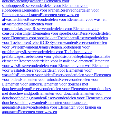
douchescheidingswanden
Elementen voor
slophoppers
Reserveonderdelen voor Elementen voor
slophoppers
Elementen voor kranen
Reserveonderdelen voor
Elementen voor kranen
Elementen voor was- en
afwasmachines
Reserveonderdelen voor Elementen voor was- en
afwasmachines
Elementen voor
consolebelastingen
Reserveonderdelen voor Elementen voor
consolebelastingen
Elementen voor spoelbakken
Reserveonderdelen
voor Elementen voor spoelbakken
Toebehoren
Reserveonderdelen
voor Toebehoren
Geberit GIS
Systeemwanden
Reserveonderdelen
voor Systeemwanden
Draagsystemen
Toebehoren voor
prefabricages
Reserveonderdelen voor Toebehoren voor
prefabricages
Toebehoren voor geluidsisolatie
Beplatingen
Installatie-
elementen
Reserveonderdelen voor Installatie-elementen
Elementen
voor wc's
Reserveonderdelen voor Elementen voor wc's
Elementen
voor wastafels
Reserveonderdelen voor Elementen voor
wastafels
Elementen voor bidets
Reserveonderdelen voor Elementen
voor bidets
Elementen voor urinoirs
Reserveonderdelen voor
Elementen voor urinoirs
Elementen voor douches met
douchewandgoot
Reserveonderdelen voor Elementen voor douches
met douchewandgoot
Elementen voor douches
Elementen voor
douche-scheidingswanden
Reserveonderdelen voor Elementen voor
douche-scheidingswanden
Elementen voor kranen en
apparaten
Reserveonderdelen voor Elementen voor kranen en
apparaten
Elementen voor was- en