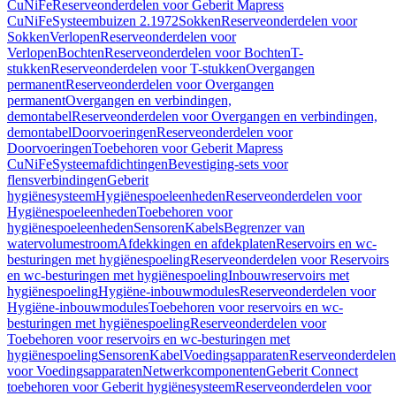
CuNiFe
Reserveonderdelen voor Geberit Mapress
CuNiFe
Systeembuizen 2.1972
Sokken
Reserveonderdelen voor
Sokken
Verlopen
Reserveonderdelen voor
Verlopen
Bochten
Reserveonderdelen voor Bochten
T-
stukken
Reserveonderdelen voor T-stukken
Overgangen
permanent
Reserveonderdelen voor Overgangen
permanent
Overgangen en verbindingen,
demontabel
Reserveonderdelen voor Overgangen en verbindingen,
demontabel
Doorvoeringen
Reserveonderdelen voor
Doorvoeringen
Toebehoren voor Geberit Mapress
CuNiFe
Systeemafdichtingen
Bevestiging-sets voor
flensverbindingen
Geberit
hygiënesysteem
Hygiënespoeleenheden
Reserveonderdelen voor
Hygiënespoeleenheden
Toebehoren voor
hygiënespoeleenheden
Sensoren
Kabels
Begrenzer van
watervolumestroom
Afdekkingen en afdekplaten
Reservoirs en wc-
besturingen met hygiënespoeling
Reserveonderdelen voor Reservoirs
en wc-besturingen met hygiënespoeling
Inbouwreservoirs met
hygiënespoeling
Hygiëne-inbouwmodules
Reserveonderdelen voor
Hygiëne-inbouwmodules
Toebehoren voor reservoirs en wc-
besturingen met hygiënespoeling
Reserveonderdelen voor
Toebehoren voor reservoirs en wc-besturingen met
hygiënespoeling
Sensoren
Kabel
Voedingsapparaten
Reserveonderdelen
voor Voedingsapparaten
Netwerkcomponenten
Geberit Connect
toebehoren voor Geberit hygiënesysteem
Reserveonderdelen voor