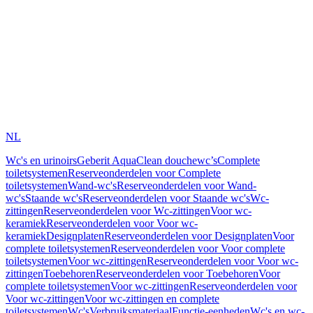
NL
Wc's en urinoirs
Geberit AquaClean douchewc’s
Complete
toiletsystemen
Reserveonderdelen voor Complete
toiletsystemen
Wand-wc's
Reserveonderdelen voor Wand-
wc's
Staande wc's
Reserveonderdelen voor Staande wc's
Wc-
zittingen
Reserveonderdelen voor Wc-zittingen
Voor wc-
keramiek
Reserveonderdelen voor Voor wc-
keramiek
Designplaten
Reserveonderdelen voor Designplaten
Voor
complete toiletsystemen
Reserveonderdelen voor Voor complete
toiletsystemen
Voor wc-zittingen
Reserveonderdelen voor Voor wc-
zittingen
Toebehoren
Reserveonderdelen voor Toebehoren
Voor
complete toiletsystemen
Voor wc-zittingen
Reserveonderdelen voor
Voor wc-zittingen
Voor wc-zittingen en complete
toiletsystemen
Wc's
Verbruiksmateriaal
Functie-eenheden
Wc's en wc-