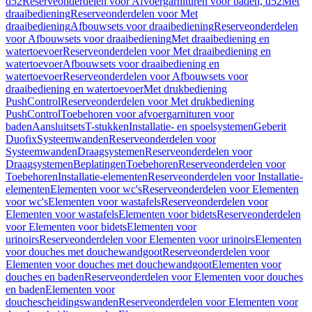
d52
Reserveonderdelen voor Afvoergarnituren voor baden, d52
Met
draaibediening
Reserveonderdelen voor Met
draaibediening
Afbouwsets voor draaibediening
Reserveonderdelen
voor Afbouwsets voor draaibediening
Met draaibediening en
watertoevoer
Reserveonderdelen voor Met draaibediening en
watertoevoer
Afbouwsets voor draaibediening en
watertoevoer
Reserveonderdelen voor Afbouwsets voor
draaibediening en watertoevoer
Met drukbediening
PushControl
Reserveonderdelen voor Met drukbediening
PushControl
Toebehoren voor afvoergarnituren voor
baden
Aansluitsets
T-stukken
Installatie- en spoelsystemen
Geberit
Duofix
Systeemwanden
Reserveonderdelen voor
Systeemwanden
Draagsystemen
Reserveonderdelen voor
Draagsystemen
Beplatingen
Toebehoren
Reserveonderdelen voor
Toebehoren
Installatie-elementen
Reserveonderdelen voor Installatie-
elementen
Elementen voor wc's
Reserveonderdelen voor Elementen
voor wc's
Elementen voor wastafels
Reserveonderdelen voor
Elementen voor wastafels
Elementen voor bidets
Reserveonderdelen
voor Elementen voor bidets
Elementen voor
urinoirs
Reserveonderdelen voor Elementen voor urinoirs
Elementen
voor douches met douchewandgoot
Reserveonderdelen voor
Elementen voor douches met douchewandgoot
Elementen voor
douches en baden
Reserveonderdelen voor Elementen voor douches
en baden
Elementen voor
douchescheidingswanden
Reserveonderdelen voor Elementen voor