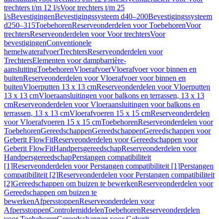
trechters t/m 12 l/s
Voor trechters t/m 25
l/s
Bevestigingen
Bevestigingssysteem d40–200
Bevestigingssysteem
d250–315
Toebehoren
Reserveonderdelen voor Toebehoren
Voor
trechters
Reserveonderdelen voor Voor trechters
Voor
bevestigingen
Conventionele
hemelwaterafvoer
Trechters
Reserveonderdelen voor
Trechters
Elementen voor dampbarrière-
aansluiting
Toebehoren
Vloerafvoer
Vloerafvoer voor binnen en
buiten
Reserveonderdelen voor Vloerafvoer voor binnen en
buiten
Vloerputten 13 x 13 cm
Reserveonderdelen voor Vloerputten
13 x 13 cm
Vloeraansluitingen voor balkons en terrassen, 13 x 13
cm
Reserveonderdelen voor Vloeraansluitingen voor balkons en
terrassen, 13 x 13 cm
Vloerafvoeren 15 x 15 cm
Reserveonderdelen
voor Vloerafvoeren 15 x 15 cm
Toebehoren
Reserveonderdelen voor
Toebehoren
Gereedschappen
Gereedschappen
Gereedschappen voor
Geberit FlowFit
Reserveonderdelen voor Gereedschappen voor
Geberit FlowFit
Handpersgereedschap
Reserveonderdelen voor
Handpersgereedschap
Perstangen compatibiliteit
[1]
Reserveonderdelen voor Perstangen compatibiliteit [1]
Perstangen
compatibiliteit [2]
Reserveonderdelen voor Perstangen compatibiliteit
[2]
Gereedschappen om buizen te bewerken
Reserveonderdelen voor
Gereedschappen om buizen te
bewerken
Afpersstoppen
Reserveonderdelen voor
Afpersstoppen
Controlemiddelen
Toebehoren
Reserveonderdelen
voor Toebehoren
Gereedschappen voor Geberit