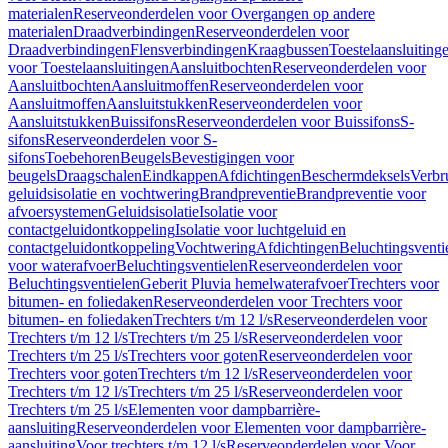
materialen
Reserveonderdelen voor Overgangen op andere
materialen
Draadverbindingen
Reserveonderdelen voor
Draadverbindingen
Flensverbindingen
Kraagbussen
Toestelaansluiting
voor Toestelaansluitingen
Aansluitbochten
Reserveonderdelen voor
Aansluitbochten
Aansluitmoffen
Reserveonderdelen voor
Aansluitmoffen
Aansluitstukken
Reserveonderdelen voor
Aansluitstukken
Buissifons
Reserveonderdelen voor Buissifons
S-
sifons
Reserveonderdelen voor S-
sifons
Toebehoren
Beugels
Bevestigingen voor
beugels
Draagschalen
Eindkappen
Afdichtingen
Beschermdeksels
Verbr
geluidsisolatie en vochtwering
Brandpreventie
Brandpreventie voor
afvoersystemen
Geluidsisolatie
Isolatie voor
contactgeluidontkoppeling
Isolatie voor luchtgeluid en
contactgeluidontkoppeling
Vochtwering
Afdichtingen
Beluchtingsventi
voor waterafvoer
Beluchtingsventielen
Reserveonderdelen voor
Beluchtingsventielen
Geberit Pluvia hemelwaterafvoer
Trechters voor
bitumen- en foliedaken
Reserveonderdelen voor Trechters voor
bitumen- en foliedaken
Trechters t/m 12 l/s
Reserveonderdelen voor
Trechters t/m 12 l/s
Trechters t/m 25 l/s
Reserveonderdelen voor
Trechters t/m 25 l/s
Trechters voor goten
Reserveonderdelen voor
Trechters voor goten
Trechters t/m 12 l/s
Reserveonderdelen voor
Trechters t/m 12 l/s
Trechters t/m 25 l/s
Reserveonderdelen voor
Trechters t/m 25 l/s
Elementen voor dampbarrière-
aansluiting
Reserveonderdelen voor Elementen voor dampbarrière-
aansluiting
Voor trechters t/m 12 l/s
Reserveonderdelen voor Voor