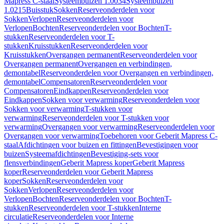
Mapress C-staal
Systeembuizen 1.0034
Systeembuizen
1.0215
Buisstuk
Sokken
Reserveonderdelen voor
Sokken
Verlopen
Reserveonderdelen voor
Verlopen
Bochten
Reserveonderdelen voor Bochten
T-
stukken
Reserveonderdelen voor T-
stukken
Kruisstukken
Reserveonderdelen voor
Kruisstukken
Overgangen permanent
Reserveonderdelen voor
Overgangen permanent
Overgangen en verbindingen,
demontabel
Reserveonderdelen voor Overgangen en verbindingen,
demontabel
Compensatoren
Reserveonderdelen voor
Compensatoren
Eindkappen
Reserveonderdelen voor
Eindkappen
Sokken voor verwarming
Reserveonderdelen voor
Sokken voor verwarming
T-stukken voor
verwarming
Reserveonderdelen voor T-stukken voor
verwarming
Overgangen voor verwarming
Reserveonderdelen voor
Overgangen voor verwarming
Toebehoren voor Geberit Mapress C-
staal
Afdichtingen voor buizen en fittingen
Bevestigingen voor
buizen
Systeemafdichtingen
Bevestiging-sets voor
flensverbindingen
Geberit Mapress koper
Geberit Mapress
koper
Reserveonderdelen voor Geberit Mapress
koper
Sokken
Reserveonderdelen voor
Sokken
Verlopen
Reserveonderdelen voor
Verlopen
Bochten
Reserveonderdelen voor Bochten
T-
stukken
Reserveonderdelen voor T-stukken
Interne
circulatie
Reserveonderdelen voor Interne