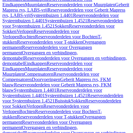
Eindkappen
Muurplaten
Reserveonderdelen voor Muurplaten
Geberit
Mapress rvs, LABS-vrij
Reserveonderdelen voor Geberit Mapress
rvs, LABS-vrij
Systeembuizen 1.4401
Reserveonderdelen voor
Systeembuizen 1.4401
Systeembuizen 1.4521
Reserveonderdelen
voor Systeembuizen 1.4521
Sokken
Reserveonderdelen voor
Sokken
Verlopen
Reserveonderdelen voor
Verlopen
Bochten
Reserveonderdelen voor Bochten
T-
stukken
Reserveonderdelen voor T-stukken
Overgangen
permanent
Reserveonderdelen voor Overgangen
permanent
Overgangen en verbindingen,
demontabel
Reserveonderdelen voor Overgangen en verbindingen,
demontabel
Eindkappen
Reserveonderdelen voor
Eindkappen
Muurplaten
Reserveonderdelen voor
Muurplaten
Compensatoren
Reserveonderdelen voor
Compensatoren
Doorvoeringen
Geberit Mapress rvs, FKM
blauw
Reserveonderdelen voor Geberit Mapress rvs, FKM
blauw
Systeembuizen 1.4401
Reserveonderdelen voor
Systeembuizen 1.4401
Systeembuizen 1.4521
Reserveonderdelen
voor Systeembuizen 1.4521
Buisstuk
Sokken
Reserveonderdelen
voor Sokken
Verlopen
Reserveonderdelen voor
Verlopen
Bochten
Reserveonderdelen voor Bochten
T-
stukken
Reserveonderdelen voor T-stukken
Overgangen
permanent
Reserveonderdelen voor Overgangen
permanent
Overgangen en verbindingen,
demontabel
Reserveonderdelen voor Overgangen en verbindingen,