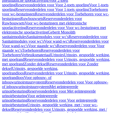
pneumatische spoelactivering
Voor 2-toets
spoeling
Reserveonderdelen voor Voor 2-toets spoeling
Voor 1-toets
spoeling
Reserveonderdelen voor Voor 1-toets spoeling
Toebehoren
voor wc-besturingen
Reserveonderdelen voor Toebehoren voor wc-
besturingen
Ruwbouwsets
Reserveonderdelen voor
Ruwbouwsets
Voor wc-besturingen met elektronische
spoelactivering
Reserveonderdelen voor Voor wc-besturingen met
elektronische spoelactivering
Geberit Monolith
sanitairmodules
Sanitairmodules voor wc's
Reserveonderdelen voor
Sanitairmodules voor wc's
Voor wand-wc's
Reserveonderdelen voor
Voor wand-wc's
Voor staande wc's
Reserveonderdelen voor Voor
staande wc's
Toebehoren
Reserveonderdelen voor
Toebehoren
Verbruiksmateriaal
Urinoirs
Urinoirs, gespoelde werking,
met spoelrand
Reserveonderdelen voor Urinoirs, gespoelde werking,
met spoelrand
Zonder deksel
Reserveonderdelen voor Zonder
deksel
Urinoirs, gespoelde werking,
spoelrandloos
Reserveonderdelen voor Urinoirs, gespoelde werking,
spoelrandloos
Voor opbouw- of
inbouwurinoirstuursysteem
Reserveonderdelen voor Voor opbouw-
of inbouwurinoirstuursysteem
Met geïntegreerde
urinoirbesturing
Reserveonderdelen voor Met geïntegreerde
urinoirbesturing
Voor geïntegreerde
urinoirbesturing
Reserveonderdelen voor Voor geïntegreerde
urinoirbesturing
Urinoirs, gespoelde werking, met / voor wc-
deksel
Reserveonderdelen voor Urinoirs, gespoelde werking, met /