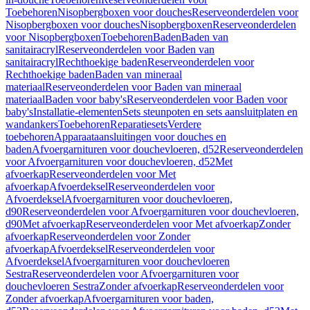
Toebehoren
Nisopbergboxen voor douches
Reserveonderdelen voor
Nisopbergboxen voor douches
Nisopbergboxen
Reserveonderdelen
voor Nisopbergboxen
Toebehoren
Baden
Baden van
sanitairacryl
Reserveonderdelen voor Baden van
sanitairacryl
Rechthoekige baden
Reserveonderdelen voor
Rechthoekige baden
Baden van mineraal
materiaal
Reserveonderdelen voor Baden van mineraal
materiaal
Baden voor baby's
Reserveonderdelen voor Baden voor
baby's
Installatie-elementen
Sets steunpoten en sets aansluitplaten en
wandankers
Toebehoren
Reparatiesets
Verdere
toebehoren
Apparaataansluitingen voor douches en
baden
Afvoergarnituren voor douchevloeren, d52
Reserveonderdelen
voor Afvoergarnituren voor douchevloeren, d52
Met
afvoerkap
Reserveonderdelen voor Met
afvoerkap
Afvoerdeksel
Reserveonderdelen voor
Afvoerdeksel
Afvoergarnituren voor douchevloeren,
d90
Reserveonderdelen voor Afvoergarnituren voor douchevloeren,
d90
Met afvoerkap
Reserveonderdelen voor Met afvoerkap
Zonder
afvoerkap
Reserveonderdelen voor Zonder
afvoerkap
Afvoerdeksel
Reserveonderdelen voor
Afvoerdeksel
Afvoergarnituren voor douchevloeren
Sestra
Reserveonderdelen voor Afvoergarnituren voor
douchevloeren Sestra
Zonder afvoerkap
Reserveonderdelen voor
Zonder afvoerkap
Afvoergarnituren voor baden,