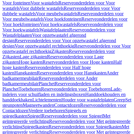
Voor fonteinen
Voor wastafels
Reserveonderdelen voor Voor
wastafels
Voor dubbele wastafels
Reserveonderdelen voor Voor
dubbele wastafels
Voor meubelwastafels
Reserveonderdelen voor
Voor meubelwastafels
Voor hoekfonteinen
Reserveonderdelen voor
Voor hoekfonteinen
Voor hoekwastafels
Reserveonderdelen voor
Voor hoekwastafels
Wastafelplaaten
Reserveonderdelen voor
Wastafelplaaten
Voor opzetwastafel afgerond
design
Reserveonderdelen voor Voor opzetwastafel afgerond
design
Voor opzetwastafel rechthoekig
Reserveonderdelen voor Voor
opzetwastafel rechthoekig
Zijkasten
Reserveonderdelen voor
Zijkasten
Lage zijkasten
Reserveonderdelen voor Lage
zijkasten
Hoge kasten
Reserveonderdelen voor Hoge kasten
Half
hoge kasten
Reserveonderdelen voor Half hoge
kasten
Hangkasten
Reserveonderdelen voor Hangkasten
Ander
badkamermeubilair
Reserveonderdelen voor Ander
badkamermeubilair
Planchet
Reserveonderdelen voor
Planchet
Toebehoren
Reserveonderdelen voor Toebehoren
Lade-
indelers voor schuifladen en indelingsboxen
Handdoekhouders en
handdoekhaken
Lichtelementen
Houder voor wastafelplaten
Greep
Set
steunpoten
Magneetwanden
Contactdozen
Reserveonderdelen voor
Contactdozen
Verdere toebehoren
Spiegels en
spiegelkasten
Spiegel
Reserveonderdelen voor Spiegel
Met
geïntegreerde verlichting
Reserveonderdelen voor Met geïntegreerde
verlichting
Spiegelkasten
Reserveonderdelen voor Spiegelkasten
Met
geïntegreerde verlichting
Reserveonderdelen voor Met geïntegreerde