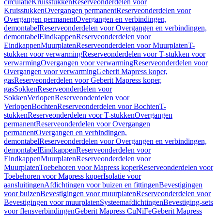
circulatie
Kruisstukken
Reserveonderdelen voor
Kruisstukken
Overgangen permanent
Reserveonderdelen voor
Overgangen permanent
Overgangen en verbindingen,
demontabel
Reserveonderdelen voor Overgangen en verbindingen,
demontabel
Eindkappen
Reserveonderdelen voor
Eindkappen
Muurplaten
Reserveonderdelen voor Muurplaten
T-
stukken voor verwarming
Reserveonderdelen voor T-stukken voor
verwarming
Overgangen voor verwarming
Reserveonderdelen voor
Overgangen voor verwarming
Geberit Mapress koper,
gas
Reserveonderdelen voor Geberit Mapress koper,
gas
Sokken
Reserveonderdelen voor
Sokken
Verlopen
Reserveonderdelen voor
Verlopen
Bochten
Reserveonderdelen voor Bochten
T-
stukken
Reserveonderdelen voor T-stukken
Overgangen
permanent
Reserveonderdelen voor Overgangen
permanent
Overgangen en verbindingen,
demontabel
Reserveonderdelen voor Overgangen en verbindingen,
demontabel
Eindkappen
Reserveonderdelen voor
Eindkappen
Muurplaten
Reserveonderdelen voor
Muurplaten
Toebehoren voor Mapress koper
Reserveonderdelen voor
Toebehoren voor Mapress koper
Isolatie voor
aansluitingen
Afdichtingen voor buizen en fittingen
Bevestigingen
voor buizen
Bevestigingen voor muurplaten
Reserveonderdelen voor
Bevestigingen voor muurplaten
Systeemafdichtingen
Bevestiging-sets
voor flensverbindingen
Geberit Mapress CuNiFe
Geberit Mapress