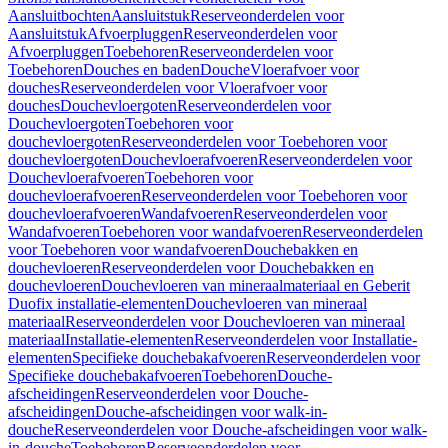
Aansluitbochten
Aansluitstuk
Reserveonderdelen voor
Aansluitstuk
Afvoerpluggen
Reserveonderdelen voor
Afvoerpluggen
Toebehoren
Reserveonderdelen voor
Toebehoren
Douches en baden
Douche
Vloerafvoer voor
douches
Reserveonderdelen voor Vloerafvoer voor
douches
Douchevloergoten
Reserveonderdelen voor
Douchevloergoten
Toebehoren voor
douchevloergoten
Reserveonderdelen voor Toebehoren voor
douchevloergoten
Douchevloerafvoeren
Reserveonderdelen voor
Douchevloerafvoeren
Toebehoren voor
douchevloerafvoeren
Reserveonderdelen voor Toebehoren voor
douchevloerafvoeren
Wandafvoeren
Reserveonderdelen voor
Wandafvoeren
Toebehoren voor wandafvoeren
Reserveonderdelen
voor Toebehoren voor wandafvoeren
Douchebakken en
douchevloeren
Reserveonderdelen voor Douchebakken en
douchevloeren
Douchevloeren van mineraalmateriaal en Geberit
Duofix installatie-elementen
Douchevloeren van mineraal
materiaal
Reserveonderdelen voor Douchevloeren van mineraal
materiaal
Installatie-elementen
Reserveonderdelen voor Installatie-
elementen
Specifieke douchebakafvoeren
Reserveonderdelen voor
Specifieke douchebakafvoeren
Toebehoren
Douche-
afscheidingen
Reserveonderdelen voor Douche-
afscheidingen
Douche-afscheidingen voor walk-in-
douche
Reserveonderdelen voor Douche-afscheidingen voor walk-
in-douche
Toebehoren
Reserveonderdelen voor