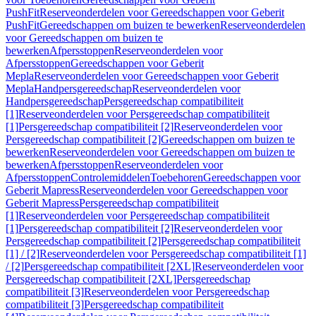
PushFit
Reserveonderdelen voor Gereedschappen voor Geberit
PushFit
Gereedschappen om buizen te bewerken
Reserveonderdelen
voor Gereedschappen om buizen te
bewerken
Afpersstoppen
Reserveonderdelen voor
Afpersstoppen
Gereedschappen voor Geberit
Mepla
Reserveonderdelen voor Gereedschappen voor Geberit
Mepla
Handpersgereedschap
Reserveonderdelen voor
Handpersgereedschap
Persgereedschap compatibiliteit
[1]
Reserveonderdelen voor Persgereedschap compatibiliteit
[1]
Persgereedschap compatibiliteit [2]
Reserveonderdelen voor
Persgereedschap compatibiliteit [2]
Gereedschappen om buizen te
bewerken
Reserveonderdelen voor Gereedschappen om buizen te
bewerken
Afpersstoppen
Reserveonderdelen voor
Afpersstoppen
Controlemiddelen
Toebehoren
Gereedschappen voor
Geberit Mapress
Reserveonderdelen voor Gereedschappen voor
Geberit Mapress
Persgereedschap compatibiliteit
[1]
Reserveonderdelen voor Persgereedschap compatibiliteit
[1]
Persgereedschap compatibiliteit [2]
Reserveonderdelen voor
Persgereedschap compatibiliteit [2]
Persgereedschap compatibiliteit
[1] / [2]
Reserveonderdelen voor Persgereedschap compatibiliteit [1]
/ [2]
Persgereedschap compatibiliteit [2XL]
Reserveonderdelen voor
Persgereedschap compatibiliteit [2XL]
Persgereedschap
compatibiliteit [3]
Reserveonderdelen voor Persgereedschap
compatibiliteit [3]
Persgereedschap compatibiliteit