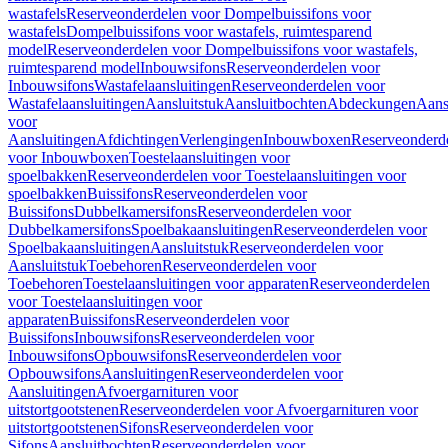
wastafels
Reserveonderdelen voor Dompelbuissifons voor
wastafels
Dompelbuissifons voor wastafels, ruimtesparend
model
Reserveonderdelen voor Dompelbuissifons voor wastafels,
ruimtesparend model
Inbouwsifons
Reserveonderdelen voor
Inbouwsifons
Wastafelaansluitingen
Reserveonderdelen voor
Wastafelaansluitingen
Aansluitstuk
Aansluitbochten
Abdeckungen
Aans
voor
Aansluitingen
Afdichtingen
Verlengingen
Inbouwboxen
Reserveonderd
voor Inbouwboxen
Toestelaansluitingen voor
spoelbakken
Reserveonderdelen voor Toestelaansluitingen voor
spoelbakken
Buissifons
Reserveonderdelen voor
Buissifons
Dubbelkamersifons
Reserveonderdelen voor
Dubbelkamersifons
Spoelbakaansluitingen
Reserveonderdelen voor
Spoelbakaansluitingen
Aansluitstuk
Reserveonderdelen voor
Aansluitstuk
Toebehoren
Reserveonderdelen voor
Toebehoren
Toestelaansluitingen voor apparaten
Reserveonderdelen
voor Toestelaansluitingen voor
apparaten
Buissifons
Reserveonderdelen voor
Buissifons
Inbouwsifons
Reserveonderdelen voor
Inbouwsifons
Opbouwsifons
Reserveonderdelen voor
Opbouwsifons
Aansluitingen
Reserveonderdelen voor
Aansluitingen
Afvoergarnituren voor
uitstortgootstenen
Reserveonderdelen voor Afvoergarnituren voor
uitstortgootstenen
Sifons
Reserveonderdelen voor
Sifons
Aansluitbochten
Reserveonderdelen voor