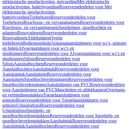
elektronische spoelactivering, netvoeding
Met elektronische
spoelactivering, batterijvoeding
Reserveonderdelen voor Met
elektronische spoelactivering,
batterijvoeding
Toebehoren
Reserveonderdelen voor
Toebehoren
Ruwbouw- en vervangingssets
Reserveonderdelen voor
Ruwbouw- en vervangingssets
Spoelpijpen, spoelbochten en
adapters
Renovatiesets
Reserveonderdelen voor
Renovatiesets
Afdekplaten
Overig
toebehoren
Bedieningshulp
Apparaataansluitingen voor wc's, urinoirs
en bidets
Afvoergarnituren voor wc's en
slophoppers
Reserveonderdelen voor Afvoergarnituren voor wc's en
slophoppers
Sifons
Reserveonderdelen voor
Sifons
Aansluitbochten
Reserveonderdelen voor
Aansluitbochten
Aansluitstuk
Reserveonderdelen voor
Aansluitstuk
Aansluitsets
Reserveonderdelen voor
Aansluitsets
Spoelbochtverlengingen
Reserveonderdelen voor
Spoelbochtverlengingen
Aansluitingen van PVC
Reserveonderdelen
voor Aansluitingen van PVC
Manchetten en afdekkappen
Overgang-
en verbindingsstukken
Toestelaansluitingen voor
urinoirs
Reserveonderdelen voor Toestelaansluitingen voor
urinoirs
Urinoirsifons
Reserveonderdelen voor
Urinoirsifons
Spoelpijp- en
spoelbochtverlengstukken
Reserveonderdelen voor Spoelpijp- en
spoelbochtverlengstukken
Aansluitstuk
Reserveonderdelen voor
Aansluitstuk
Aansluitbochten
Reserveonderdelen voor