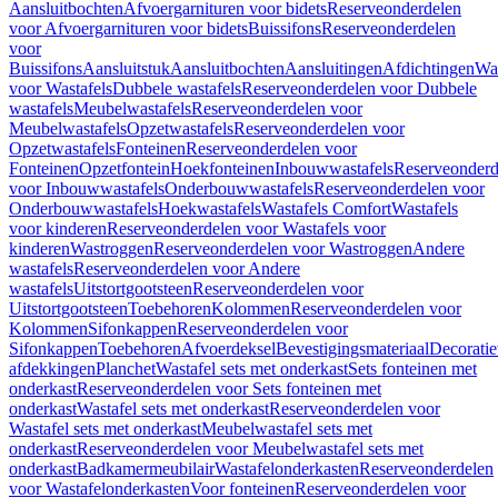
Aansluitbochten
Afvoergarnituren voor bidets
Reserveonderdelen
voor Afvoergarnituren voor bidets
Buissifons
Reserveonderdelen
voor
Buissifons
Aansluitstuk
Aansluitbochten
Aansluitingen
Afdichtingen
Was
voor Wastafels
Dubbele wastafels
Reserveonderdelen voor Dubbele
wastafels
Meubelwastafels
Reserveonderdelen voor
Meubelwastafels
Opzetwastafels
Reserveonderdelen voor
Opzetwastafels
Fonteinen
Reserveonderdelen voor
Fonteinen
Opzetfontein
Hoekfonteinen
Inbouwwastafels
Reserveonderd
voor Inbouwwastafels
Onderbouwwastafels
Reserveonderdelen voor
Onderbouwwastafels
Hoekwastafels
Wastafels Comfort
Wastafels
voor kinderen
Reserveonderdelen voor Wastafels voor
kinderen
Wastroggen
Reserveonderdelen voor Wastroggen
Andere
wastafels
Reserveonderdelen voor Andere
wastafels
Uitstortgootsteen
Reserveonderdelen voor
Uitstortgootsteen
Toebehoren
Kolommen
Reserveonderdelen voor
Kolommen
Sifonkappen
Reserveonderdelen voor
Sifonkappen
Toebehoren
Afvoerdeksel
Bevestigingsmateriaal
Decorati
afdekkingen
Planchet
Wastafel sets met onderkast
Sets fonteinen met
onderkast
Reserveonderdelen voor Sets fonteinen met
onderkast
Wastafel sets met onderkast
Reserveonderdelen voor
Wastafel sets met onderkast
Meubelwastafel sets met
onderkast
Reserveonderdelen voor Meubelwastafel sets met
onderkast
Badkamermeubilair
Wastafelonderkasten
Reserveonderdelen
voor Wastafelonderkasten
Voor fonteinen
Reserveonderdelen voor