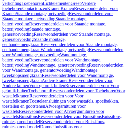
verlichting
Toebehoren
Lichtelementen
Greep
Verdere
toebehoren
Contactdozen
Kranen
Kranen
Reserveonderdelen voor
Kranen
Staande montage, netvoeding
Reserveonderdelen voor
Staande montage, netvoeding
Staande montage,
batterijvoeding
Reserveonderdelen voor Staande montage,
batterijvoeding
Staande montage,
generatorvoeding
Reserveonderdelen voor Staande montage,
generatorvoeding
Staande montage,
eenhandelmengkraan
Reserveonderdelen voor Staande montage,
eenhandelmengkraan
Wandmontage, netvoeding
Reserveonderdelen
voor Wandmontage, netvoeding
Wandmontage,
batterijvoeding
Reserveonderdelen voor Wandmontage,
batterijvoeding
Wandmontage, generatorvoeding
Reserveonderdelen
voor Wandmontage, generatorvoeding
Wandmontage,
tweeknopsmengkraan
Reserveonderdelen voor Wandmontage,
tweeknopsmengkraan
Andere kranen
Reserveonderdelen voor
Andere kranen
Voor gebruik buiten
Reserveonderdelen voor Voor
gebruik buiten
Toebehoren
Reserveonderdelen voor Toebehoren
Voor
wastafelkranen
Reserveonderdelen voor Voor
wastafelkranen
Toestelaansluitingen voor wastafels, spoelbakken,
toestellen en gootstenen
Afvoergarnituren voor
wastafels
Reserveonderdelen voor Afvoergarnituren voor
wastafels
Buissifons
Reserveonderdelen voor Buissifons
Buissifons,
ruimtesparend model
Reserveonderdelen voor Buissifons,
ruimtesparend model
Dompelbuissifons voor