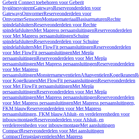
Geberit Connect toebehoren voor Geberit
hygiënesysteem
Gateways
Reserveonderdelen voor
Gateways
Omvormer
Reserveonderdelen voor
Omvormer
Sensoren
Montagemateriaal
Basisarmaturen
Rechte
spindelafsluiters
Reserveonderdelen voor Rechte
spindelafsluiters
Met Mapress persaansluitingen
Reserveonderdelen
voor Met Mapress persaansluitingen
Schuine
spindelafsluiters
Reserveonderdelen voor Schuine
spindelafsluiters
Met FlowFit persaansluitingen
Reserveonderdelen
voor Met FlowFit persaansluitingen
Met Mepla
persaansluitingen
Reserveonderdelen voor Met Mepla
persaansluitingen
Met Mapress persaansluitingen
Reserveonderdelen
voor Met Mapress
persaansluitingen
Monsternameventielen
Aftapventielen
Kogelkranen
R
voor Kogelkranen
Met FlowFit persaansluitingen
Reserveonderdelen
voor Met FlowFit persaansluitingen
Met Mepla
persaansluitingen
Reserveonderdelen voor Met Mepla
persaansluitingen
Met Mapress persaansluitingen
Reserveonderdelen
voor Met Mapress persaansluitingen
Met Mapress persaansluitingen,
FKM blauw
Reserveonderdelen voor Met Mapress
persaansluitingen, FKM blauw
Afsluit- en verdelereenheden voor
inbouwmontage
Reserveonderdelen voor Afsluit- en
verdelereenheden voor inbouwmontage
Met aansluitingen
Compact
Reserveonderdelen voor Met aansluitingen
Compact
Terugslagventielen
Met Mapress