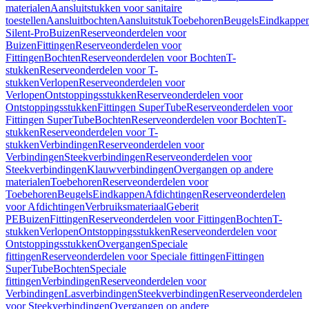
materialen
Aansluitstukken voor sanitaire
toestellen
Aansluitbochten
Aansluitstuk
Toebehoren
Beugels
Eindkappe
Silent-Pro
Buizen
Reserveonderdelen voor
Buizen
Fittingen
Reserveonderdelen voor
Fittingen
Bochten
Reserveonderdelen voor Bochten
T-
stukken
Reserveonderdelen voor T-
stukken
Verlopen
Reserveonderdelen voor
Verlopen
Ontstoppingsstukken
Reserveonderdelen voor
Ontstoppingsstukken
Fittingen SuperTube
Reserveonderdelen voor
Fittingen SuperTube
Bochten
Reserveonderdelen voor Bochten
T-
stukken
Reserveonderdelen voor T-
stukken
Verbindingen
Reserveonderdelen voor
Verbindingen
Steekverbindingen
Reserveonderdelen voor
Steekverbindingen
Klauwverbindingen
Overgangen op andere
materialen
Toebehoren
Reserveonderdelen voor
Toebehoren
Beugels
Eindkappen
Afdichtingen
Reserveonderdelen
voor Afdichtingen
Verbruiksmateriaal
Geberit
PE
Buizen
Fittingen
Reserveonderdelen voor Fittingen
Bochten
T-
stukken
Verlopen
Ontstoppingsstukken
Reserveonderdelen voor
Ontstoppingsstukken
Overgangen
Speciale
fittingen
Reserveonderdelen voor Speciale fittingen
Fittingen
SuperTube
Bochten
Speciale
fittingen
Verbindingen
Reserveonderdelen voor
Verbindingen
Lasverbindingen
Steekverbindingen
Reserveonderdelen
voor Steekverbindingen
Overgangen op andere