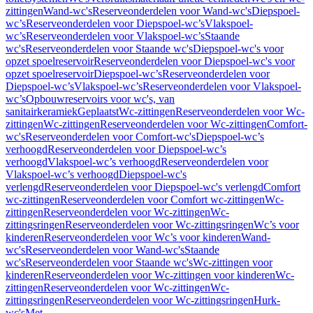
zittingen
Wand-wc's
Reserveonderdelen voor Wand-wc's
Diepspoel-
wc’s
Reserveonderdelen voor Diepspoel-wc’s
Vlakspoel-
wc’s
Reserveonderdelen voor Vlakspoel-wc’s
Staande
wc's
Reserveonderdelen voor Staande wc's
Diepspoel-wc's voor
opzet spoelreservoir
Reserveonderdelen voor Diepspoel-wc's voor
opzet spoelreservoir
Diepspoel-wc’s
Reserveonderdelen voor
Diepspoel-wc’s
Vlakspoel-wc’s
Reserveonderdelen voor Vlakspoel-
wc’s
Opbouwreservoirs voor wc's, van
sanitairkeramiek
Geplaatst
Wc-zittingen
Reserveonderdelen voor Wc-
zittingen
Wc-zittingen
Reserveonderdelen voor Wc-zittingen
Comfort-
wc's
Reserveonderdelen voor Comfort-wc's
Diepspoel-wc’s
verhoogd
Reserveonderdelen voor Diepspoel-wc’s
verhoogd
Vlakspoel-wc’s verhoogd
Reserveonderdelen voor
Vlakspoel-wc’s verhoogd
Diepspoel-wc's
verlengd
Reserveonderdelen voor Diepspoel-wc's verlengd
Comfort
wc-zittingen
Reserveonderdelen voor Comfort wc-zittingen
Wc-
zittingen
Reserveonderdelen voor Wc-zittingen
Wc-
zittingsringen
Reserveonderdelen voor Wc-zittingsringen
Wc’s voor
kinderen
Reserveonderdelen voor Wc’s voor kinderen
Wand-
wc's
Reserveonderdelen voor Wand-wc's
Staande
wc's
Reserveonderdelen voor Staande wc's
Wc-zittingen voor
kinderen
Reserveonderdelen voor Wc-zittingen voor kinderen
Wc-
zittingen
Reserveonderdelen voor Wc-zittingen
Wc-
zittingsringen
Reserveonderdelen voor Wc-zittingsringen
Hurk-
wc's
Met