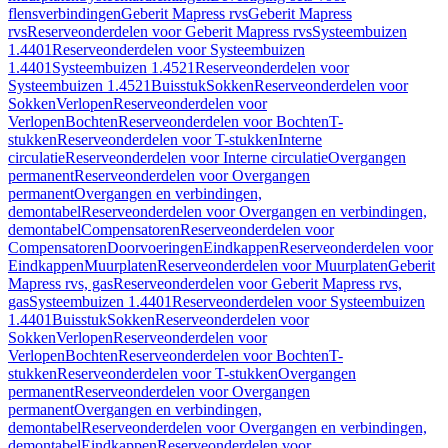
flensverbindingen
Geberit Mapress rvs
Geberit Mapress
rvs
Reserveonderdelen voor Geberit Mapress rvs
Systeembuizen
1.4401
Reserveonderdelen voor Systeembuizen
1.4401
Systeembuizen 1.4521
Reserveonderdelen voor
Systeembuizen 1.4521
Buisstuk
Sokken
Reserveonderdelen voor
Sokken
Verlopen
Reserveonderdelen voor
Verlopen
Bochten
Reserveonderdelen voor Bochten
T-
stukken
Reserveonderdelen voor T-stukken
Interne
circulatie
Reserveonderdelen voor Interne circulatie
Overgangen
permanent
Reserveonderdelen voor Overgangen
permanent
Overgangen en verbindingen,
demontabel
Reserveonderdelen voor Overgangen en verbindingen,
demontabel
Compensatoren
Reserveonderdelen voor
Compensatoren
Doorvoeringen
Eindkappen
Reserveonderdelen voor
Eindkappen
Muurplaten
Reserveonderdelen voor Muurplaten
Geberit
Mapress rvs, gas
Reserveonderdelen voor Geberit Mapress rvs,
gas
Systeembuizen 1.4401
Reserveonderdelen voor Systeembuizen
1.4401
Buisstuk
Sokken
Reserveonderdelen voor
Sokken
Verlopen
Reserveonderdelen voor
Verlopen
Bochten
Reserveonderdelen voor Bochten
T-
stukken
Reserveonderdelen voor T-stukken
Overgangen
permanent
Reserveonderdelen voor Overgangen
permanent
Overgangen en verbindingen,
demontabel
Reserveonderdelen voor Overgangen en verbindingen,
demontabel
Eindkappen
Reserveonderdelen voor