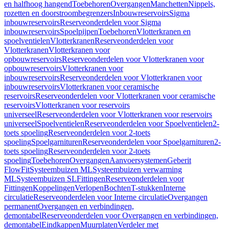
en halfhoog hangend
Toebehoren
Overgangen
Manchetten
Nippels,
rozetten en doorstroombegrenzers
Inbouwreservoirs
Sigma
inbouwreservoirs
Reserveonderdelen voor Sigma
inbouwreservoirs
Spoelpijpen
Toebehoren
Vlotterkranen en
spoelventielen
Vlotterkranen
Reserveonderdelen voor
Vlotterkranen
Vlotterkranen voor
opbouwreservoirs
Reserveonderdelen voor Vlotterkranen voor
opbouwreservoirs
Vlotterkranen voor
inbouwreservoirs
Reserveonderdelen voor Vlotterkranen voor
inbouwreservoirs
Vlotterkranen voor ceramische
reservoirs
Reserveonderdelen voor Vlotterkranen voor ceramische
reservoirs
Vlotterkranen voor reservoirs
universeel
Reserveonderdelen voor Vlotterkranen voor reservoirs
universeel
Spoelventielen
Reserveonderdelen voor Spoelventielen
2-
toets spoeling
Reserveonderdelen voor 2-toets
spoeling
Spoelgarnituren
Reserveonderdelen voor Spoelgarnituren
2-
toets spoeling
Reserveonderdelen voor 2-toets
spoeling
Toebehoren
Overgangen
Aanvoersystemen
Geberit
FlowFit
Systeembuizen ML
Systeembuizen verwarming
ML
Systeembuizen SL
Fittingen
Reserveonderdelen voor
Fittingen
Koppelingen
Verlopen
Bochten
T-stukken
Interne
circulatie
Reserveonderdelen voor Interne circulatie
Overgangen
permanent
Overgangen en verbindingen,
demontabel
Reserveonderdelen voor Overgangen en verbindingen,
demontabel
Eindkappen
Muurplaten
Verdeler met