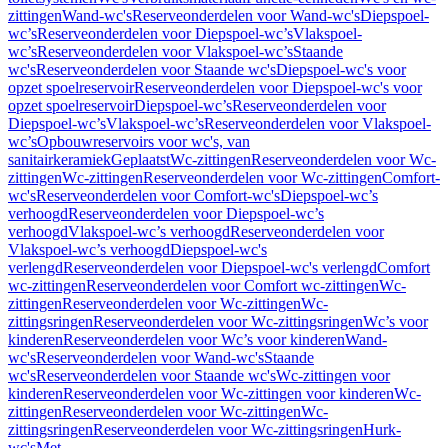
zittingen
Wand-wc's
Reserveonderdelen voor Wand-wc's
Diepspoel-
wc’s
Reserveonderdelen voor Diepspoel-wc’s
Vlakspoel-
wc’s
Reserveonderdelen voor Vlakspoel-wc’s
Staande
wc's
Reserveonderdelen voor Staande wc's
Diepspoel-wc's voor
opzet spoelreservoir
Reserveonderdelen voor Diepspoel-wc's voor
opzet spoelreservoir
Diepspoel-wc’s
Reserveonderdelen voor
Diepspoel-wc’s
Vlakspoel-wc’s
Reserveonderdelen voor Vlakspoel-
wc’s
Opbouwreservoirs voor wc's, van
sanitairkeramiek
Geplaatst
Wc-zittingen
Reserveonderdelen voor Wc-
zittingen
Wc-zittingen
Reserveonderdelen voor Wc-zittingen
Comfort-
wc's
Reserveonderdelen voor Comfort-wc's
Diepspoel-wc’s
verhoogd
Reserveonderdelen voor Diepspoel-wc’s
verhoogd
Vlakspoel-wc’s verhoogd
Reserveonderdelen voor
Vlakspoel-wc’s verhoogd
Diepspoel-wc's
verlengd
Reserveonderdelen voor Diepspoel-wc's verlengd
Comfort
wc-zittingen
Reserveonderdelen voor Comfort wc-zittingen
Wc-
zittingen
Reserveonderdelen voor Wc-zittingen
Wc-
zittingsringen
Reserveonderdelen voor Wc-zittingsringen
Wc’s voor
kinderen
Reserveonderdelen voor Wc’s voor kinderen
Wand-
wc's
Reserveonderdelen voor Wand-wc's
Staande
wc's
Reserveonderdelen voor Staande wc's
Wc-zittingen voor
kinderen
Reserveonderdelen voor Wc-zittingen voor kinderen
Wc-
zittingen
Reserveonderdelen voor Wc-zittingen
Wc-
zittingsringen
Reserveonderdelen voor Wc-zittingsringen
Hurk-
wc's
Met