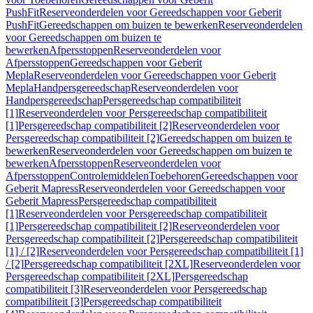
PushFit
Reserveonderdelen voor Gereedschappen voor Geberit
PushFit
Gereedschappen om buizen te bewerken
Reserveonderdelen
voor Gereedschappen om buizen te
bewerken
Afpersstoppen
Reserveonderdelen voor
Afpersstoppen
Gereedschappen voor Geberit
Mepla
Reserveonderdelen voor Gereedschappen voor Geberit
Mepla
Handpersgereedschap
Reserveonderdelen voor
Handpersgereedschap
Persgereedschap compatibiliteit
[1]
Reserveonderdelen voor Persgereedschap compatibiliteit
[1]
Persgereedschap compatibiliteit [2]
Reserveonderdelen voor
Persgereedschap compatibiliteit [2]
Gereedschappen om buizen te
bewerken
Reserveonderdelen voor Gereedschappen om buizen te
bewerken
Afpersstoppen
Reserveonderdelen voor
Afpersstoppen
Controlemiddelen
Toebehoren
Gereedschappen voor
Geberit Mapress
Reserveonderdelen voor Gereedschappen voor
Geberit Mapress
Persgereedschap compatibiliteit
[1]
Reserveonderdelen voor Persgereedschap compatibiliteit
[1]
Persgereedschap compatibiliteit [2]
Reserveonderdelen voor
Persgereedschap compatibiliteit [2]
Persgereedschap compatibiliteit
[1] / [2]
Reserveonderdelen voor Persgereedschap compatibiliteit [1]
/ [2]
Persgereedschap compatibiliteit [2XL]
Reserveonderdelen voor
Persgereedschap compatibiliteit [2XL]
Persgereedschap
compatibiliteit [3]
Reserveonderdelen voor Persgereedschap
compatibiliteit [3]
Persgereedschap compatibiliteit