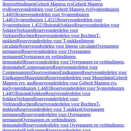
flensverbindingen
Geberit Mapress rvs
Geberit Mapress
rvs
Reserveonderdelen voor Geberit Mapress rvs
Systeembuizen
1.4401
Reserveonderdelen voor Systeembuizen
1.4401
Systeembuizen 1.4521
Reserveonderdelen voor
Systeembuizen 1.4521
Buisstuk
Sokken
Reserveonderdelen voor
Sokken
Verlopen
Reserveonderdelen voor
Verlopen
Bochten
Reserveonderdelen voor Bochten
T-
stukken
Reserveonderdelen voor T-stukken
Interne
circulatie
Reserveonderdelen voor Interne circulatie
Overgangen
permanent
Reserveonderdelen voor Overgangen
permanent
Overgangen en verbindingen,
demontabel
Reserveonderdelen voor Overgangen en verbindingen,
demontabel
Compensatoren
Reserveonderdelen voor
Compensatoren
Doorvoeringen
Eindkappen
Reserveonderdelen voor
Eindkappen
Muurplaten
Reserveonderdelen voor Muurplaten
Geberit
Mapress rvs, gas
Reserveonderdelen voor Geberit Mapress rvs,
gas
Systeembuizen 1.4401
Reserveonderdelen voor Systeembuizen
1.4401
Buisstuk
Sokken
Reserveonderdelen voor
Sokken
Verlopen
Reserveonderdelen voor
Verlopen
Bochten
Reserveonderdelen voor Bochten
T-
stukken
Reserveonderdelen voor T-stukken
Overgangen
permanent
Reserveonderdelen voor Overgangen
permanent
Overgangen en verbindingen,
demontabel
Reserveonderdelen voor Overgangen en verbindingen,
demontabel
Eindkappen
Reserveonderdelen voor