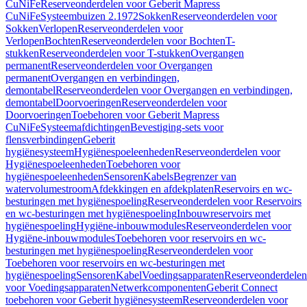
CuNiFe
Reserveonderdelen voor Geberit Mapress
CuNiFe
Systeembuizen 2.1972
Sokken
Reserveonderdelen voor
Sokken
Verlopen
Reserveonderdelen voor
Verlopen
Bochten
Reserveonderdelen voor Bochten
T-
stukken
Reserveonderdelen voor T-stukken
Overgangen
permanent
Reserveonderdelen voor Overgangen
permanent
Overgangen en verbindingen,
demontabel
Reserveonderdelen voor Overgangen en verbindingen,
demontabel
Doorvoeringen
Reserveonderdelen voor
Doorvoeringen
Toebehoren voor Geberit Mapress
CuNiFe
Systeemafdichtingen
Bevestiging-sets voor
flensverbindingen
Geberit
hygiënesysteem
Hygiënespoeleenheden
Reserveonderdelen voor
Hygiënespoeleenheden
Toebehoren voor
hygiënespoeleenheden
Sensoren
Kabels
Begrenzer van
watervolumestroom
Afdekkingen en afdekplaten
Reservoirs en wc-
besturingen met hygiënespoeling
Reserveonderdelen voor Reservoirs
en wc-besturingen met hygiënespoeling
Inbouwreservoirs met
hygiënespoeling
Hygiëne-inbouwmodules
Reserveonderdelen voor
Hygiëne-inbouwmodules
Toebehoren voor reservoirs en wc-
besturingen met hygiënespoeling
Reserveonderdelen voor
Toebehoren voor reservoirs en wc-besturingen met
hygiënespoeling
Sensoren
Kabel
Voedingsapparaten
Reserveonderdelen
voor Voedingsapparaten
Netwerkcomponenten
Geberit Connect
toebehoren voor Geberit hygiënesysteem
Reserveonderdelen voor