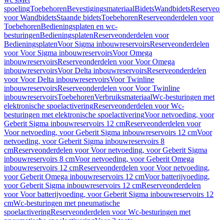
spoeling
Toebehoren
Bevestigingsmateriaal
Bidets
Wandbidets
Reserveo
voor Wandbidets
Staande bidets
Toebehoren
Reserveonderdelen voor
Toebehoren
Bedieningsplaten en wc-
besturingen
Bedieningsplaten
Reserveonderdelen voor
Bedieningsplaten
Voor Sigma inbouwreservoirs
Reserveonderdelen
voor Voor Sigma inbouwreservoirs
Voor Omega
inbouwreservoirs
Reserveonderdelen voor Voor Omega
inbouwreservoirs
Voor Delta inbouwreservoirs
Reserveonderdelen
voor Voor Delta inbouwreservoirs
Voor Twinline
inbouwreservoirs
Reserveonderdelen voor Voor Twinline
inbouwreservoirs
Toebehoren
Verbruiksmateriaal
Wc-besturingen met
elektronische spoelactivering
Reserveonderdelen voor Wc-
besturingen met elektronische spoelactivering
Voor netvoeding, voor
Geberit Sigma inbouwreservoirs 12 cm
Reserveonderdelen voor
Voor netvoeding, voor Geberit Sigma inbouwreservoirs 12 cm
Voor
netvoeding, voor Geberit Sigma inbouwreservoirs 8
cm
Reserveonderdelen voor Voor netvoeding, voor Geberit Sigma
inbouwreservoirs 8 cm
Voor netvoeding, voor Geberit Omega
inbouwreservoirs 12 cm
Reserveonderdelen voor Voor netvoeding,
voor Geberit Omega inbouwreservoirs 12 cm
Voor batterijvoeding,
voor Geberit Sigma inbouwreservoirs 12 cm
Reserveonderdelen
voor Voor batterijvoeding, voor Geberit Sigma inbouwreservoirs 12
cm
Wc-besturingen met pneumatische
spoelactivering
Reserveonderdelen voor Wc-besturingen met