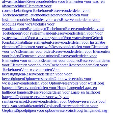
afwasmachines
Reserveonderdelen voor Elementen voor was- en
afwasmachines
Elementen voor
consolebelastingen
Toebehoren
Reserveonderdelen voor
Toebehoren
Installatiemodules
Reserveonderdelen voor
Installatiemodules
Modules voor wc's
Reserveonderdelen voor
Modules voor wc's
Modules voor
wandelementen
Beplatingen
Toebehoren
Reserveonderdelen voor
Toebehoren
Voor systeemwanden
Reserveonderdelen voor Voor
systeemwanden
Voor aanvoersystemen
Voor waterafvoer
Geberit
Kombifix
Installatie-elementen
Reserveonderdelen voor Installatie-
elementen
Elementen voor wc's
Reserveonderdelen voor Elementen
voor wc's
Elementen voor bidets
Reserveonderdelen voor Elementen
voor bidets
Elementen voor urinoirs
Reserveonderdelen voor
Elementen voor urinoirs
Elementen voor douches
Reserveonderdelen
voor Elementen voor douches
Toebehoren
Reserveonderdelen voor
Toebehoren
Voor wc-elementen
Voor
bevestigingen
Reserveonderdelen voor Voor
bevestigingen
Opbouwreservoirs
Opbouwreservoirs voor
wc's
Reserveonderdelen voor Opbouwreservoirs voor wc's
Hoog
hangende
Reserveonderdelen voor Hoog hangende
Laag- en
halfhoog hangend
Reserveonderdelen voor Laag- en halfhoog
hangend
Opbouwreservoirs voor wc's, van
sanitairkeramiek
Reserveonderdelen voor Opbouwreservoirs voor
wc's, van sanitairkeramiek
Geplaatst
Reserveonderdelen voor
Geplaatst
Spoelpijpen voor opbouwreservoirs
Hoog hangende
Laag-