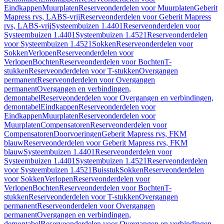
Eindkappen
Muurplaten
Reserveonderdelen voor Muurplaten
Geberit
Mapress rvs, LABS-vrij
Reserveonderdelen voor Geberit Mapress
rvs, LABS-vrij
Systeembuizen 1.4401
Reserveonderdelen voor
Systeembuizen 1.4401
Systeembuizen 1.4521
Reserveonderdelen
voor Systeembuizen 1.4521
Sokken
Reserveonderdelen voor
Sokken
Verlopen
Reserveonderdelen voor
Verlopen
Bochten
Reserveonderdelen voor Bochten
T-
stukken
Reserveonderdelen voor T-stukken
Overgangen
permanent
Reserveonderdelen voor Overgangen
permanent
Overgangen en verbindingen,
demontabel
Reserveonderdelen voor Overgangen en verbindingen,
demontabel
Eindkappen
Reserveonderdelen voor
Eindkappen
Muurplaten
Reserveonderdelen voor
Muurplaten
Compensatoren
Reserveonderdelen voor
Compensatoren
Doorvoeringen
Geberit Mapress rvs, FKM
blauw
Reserveonderdelen voor Geberit Mapress rvs, FKM
blauw
Systeembuizen 1.4401
Reserveonderdelen voor
Systeembuizen 1.4401
Systeembuizen 1.4521
Reserveonderdelen
voor Systeembuizen 1.4521
Buisstuk
Sokken
Reserveonderdelen
voor Sokken
Verlopen
Reserveonderdelen voor
Verlopen
Bochten
Reserveonderdelen voor Bochten
T-
stukken
Reserveonderdelen voor T-stukken
Overgangen
permanent
Reserveonderdelen voor Overgangen
permanent
Overgangen en verbindingen,
demontabel
Reserveonderdelen voor Overgangen en verbindingen,