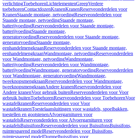
verlichting
Toebehoren
Lichtelementen
Greep
Verdere
toebehoren
Contactdozen
Kranen
Kranen
Reserveonderdelen voor
Kranen
Staande montage, netvoeding
Reserveonderdelen voor
Staande montage, netvoeding
Staande montage,
batterijvoeding
Reserveonderdelen voor Staande montage,
batterijvoeding
Staande montage,
generatorvoeding
Reserveonderdelen voor Staande montage,
generatorvoeding
Staande montage,
eenhandelmengkraan
Reserveonderdelen voor Staande montage,
eenhandelmengkraan
Wandmontage, netvoeding
Reserveonderdelen
voor Wandmontage, netvoeding
Wandmontage,
batterijvoeding
Reserveonderdelen voor Wandmontage,
batterijvoeding
Wandmontage, generatorvoeding
Reserveonderdelen
voor Wandmontage, generatorvoeding
Wandmontage,
tweeknopsmengkraan
Reserveonderdelen voor Wandmontage,
tweeknopsmengkraan
Andere kranen
Reserveonderdelen voor
Andere kranen
Voor gebruik buiten
Reserveonderdelen voor Voor
gebruik buiten
Toebehoren
Reserveonderdelen voor Toebehoren
Voor
wastafelkranen
Reserveonderdelen voor Voor
wastafelkranen
Toestelaansluitingen voor wastafels, spoelbakken,
toestellen en gootstenen
Afvoergarnituren voor
wastafels
Reserveonderdelen voor Afvoergarnituren voor
wastafels
Buissifons
Reserveonderdelen voor Buissifons
Buissifons,
ruimtesparend model
Reserveonderdelen voor Buissifons,
ruimtesparend model
Dompelbuissifons voor