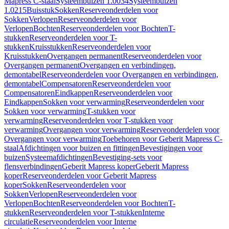
Mapress C-staal
Systeembuizen 1.0034
Systeembuizen
1.0215
Buisstuk
Sokken
Reserveonderdelen voor
Sokken
Verlopen
Reserveonderdelen voor
Verlopen
Bochten
Reserveonderdelen voor Bochten
T-
stukken
Reserveonderdelen voor T-
stukken
Kruisstukken
Reserveonderdelen voor
Kruisstukken
Overgangen permanent
Reserveonderdelen voor
Overgangen permanent
Overgangen en verbindingen,
demontabel
Reserveonderdelen voor Overgangen en verbindingen,
demontabel
Compensatoren
Reserveonderdelen voor
Compensatoren
Eindkappen
Reserveonderdelen voor
Eindkappen
Sokken voor verwarming
Reserveonderdelen voor
Sokken voor verwarming
T-stukken voor
verwarming
Reserveonderdelen voor T-stukken voor
verwarming
Overgangen voor verwarming
Reserveonderdelen voor
Overgangen voor verwarming
Toebehoren voor Geberit Mapress C-
staal
Afdichtingen voor buizen en fittingen
Bevestigingen voor
buizen
Systeemafdichtingen
Bevestiging-sets voor
flensverbindingen
Geberit Mapress koper
Geberit Mapress
koper
Reserveonderdelen voor Geberit Mapress
koper
Sokken
Reserveonderdelen voor
Sokken
Verlopen
Reserveonderdelen voor
Verlopen
Bochten
Reserveonderdelen voor Bochten
T-
stukken
Reserveonderdelen voor T-stukken
Interne
circulatie
Reserveonderdelen voor Interne