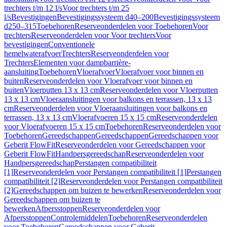
trechters t/m 12 l/s
Voor trechters t/m 25
l/s
Bevestigingen
Bevestigingssysteem d40–200
Bevestigingssysteem
d250–315
Toebehoren
Reserveonderdelen voor Toebehoren
Voor
trechters
Reserveonderdelen voor Voor trechters
Voor
bevestigingen
Conventionele
hemelwaterafvoer
Trechters
Reserveonderdelen voor
Trechters
Elementen voor dampbarrière-
aansluiting
Toebehoren
Vloerafvoer
Vloerafvoer voor binnen en
buiten
Reserveonderdelen voor Vloerafvoer voor binnen en
buiten
Vloerputten 13 x 13 cm
Reserveonderdelen voor Vloerputten
13 x 13 cm
Vloeraansluitingen voor balkons en terrassen, 13 x 13
cm
Reserveonderdelen voor Vloeraansluitingen voor balkons en
terrassen, 13 x 13 cm
Vloerafvoeren 15 x 15 cm
Reserveonderdelen
voor Vloerafvoeren 15 x 15 cm
Toebehoren
Reserveonderdelen voor
Toebehoren
Gereedschappen
Gereedschappen
Gereedschappen voor
Geberit FlowFit
Reserveonderdelen voor Gereedschappen voor
Geberit FlowFit
Handpersgereedschap
Reserveonderdelen voor
Handpersgereedschap
Perstangen compatibiliteit
[1]
Reserveonderdelen voor Perstangen compatibiliteit [1]
Perstangen
compatibiliteit [2]
Reserveonderdelen voor Perstangen compatibiliteit
[2]
Gereedschappen om buizen te bewerken
Reserveonderdelen voor
Gereedschappen om buizen te
bewerken
Afpersstoppen
Reserveonderdelen voor
Afpersstoppen
Controlemiddelen
Toebehoren
Reserveonderdelen
voor Toebehoren
Gereedschappen voor Geberit