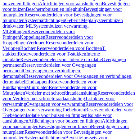
buizen en fittingen
Afdichtingen voor aansluitingen
Bevestigingen
voor buizen
Beschermbuizen en inleghulp
Bevestigingen voor
muurplaten
Reserveonderdelen voor Bevestigingen voor
muurplaten
Systeemafdichtingen
Geberit Mepla
Systeembuizen
drinkwater, ML
Systeembuizen verwarming,
ML
Fittingen
Reserveonderdelen voor
Fittingen
Koppelingen
Reserveonderdelen voor
Koppelingen
Verlopen
Reserveonderdelen voor
Verlopen
Bochten
Reserveonderdelen voor Bochten
T-
stukken
Reserveonderdelen voor T-stukken
Interne
circulatie
Reserveonderdelen voor Interne circulatie
Overgangen
permanent
Reserveonderdelen voor Overgangen
permanent
Overgangen en verbindingen,
demontabel
Reserveonderdelen voor Overgangen en verbindingen,
demontabel
Eindkappen
Reserveonderdelen voor
Eindkappen
Muurplaten
Reserveonderdelen voor
Muurplaten
Verdeler met schroefdraadaansluiting
Reserveonderdelen
voor Verdeler met schroefdraadaansluiting
T-stukken voor
verwarming
Overgangen voor verwarming
Reserveonderdelen voor
Overgangen voor verwarming
Toebehoren
Reserveonderdelen voor
Toebehoren
Isolatie voor buizen en fittingen
Isolatie voor
aansluitingen
Afdichtingen voor buizen en fittingen
Afdichtingen
voor aansluitingen
Bevestigingen voor buizen
Bevestigingen voor
muurplaten
Reserveonderdelen voor Bevestigingen voor
muurplaten
Systeemafdichtingen
Bevestiging-sets voor