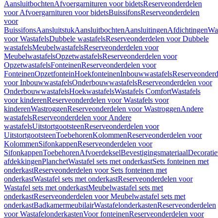
Aansluitbochten
Afvoergarnituren voor bidets
Reserveonderdelen
voor Afvoergarnituren voor bidets
Buissifons
Reserveonderdelen
voor
Buissifons
Aansluitstuk
Aansluitbochten
Aansluitingen
Afdichtingen
Was
voor Wastafels
Dubbele wastafels
Reserveonderdelen voor Dubbele
wastafels
Meubelwastafels
Reserveonderdelen voor
Meubelwastafels
Opzetwastafels
Reserveonderdelen voor
Opzetwastafels
Fonteinen
Reserveonderdelen voor
Fonteinen
Opzetfontein
Hoekfonteinen
Inbouwwastafels
Reserveonderd
voor Inbouwwastafels
Onderbouwwastafels
Reserveonderdelen voor
Onderbouwwastafels
Hoekwastafels
Wastafels Comfort
Wastafels
voor kinderen
Reserveonderdelen voor Wastafels voor
kinderen
Wastroggen
Reserveonderdelen voor Wastroggen
Andere
wastafels
Reserveonderdelen voor Andere
wastafels
Uitstortgootsteen
Reserveonderdelen voor
Uitstortgootsteen
Toebehoren
Kolommen
Reserveonderdelen voor
Kolommen
Sifonkappen
Reserveonderdelen voor
Sifonkappen
Toebehoren
Afvoerdeksel
Bevestigingsmateriaal
Decorati
afdekkingen
Planchet
Wastafel sets met onderkast
Sets fonteinen met
onderkast
Reserveonderdelen voor Sets fonteinen met
onderkast
Wastafel sets met onderkast
Reserveonderdelen voor
Wastafel sets met onderkast
Meubelwastafel sets met
onderkast
Reserveonderdelen voor Meubelwastafel sets met
onderkast
Badkamermeubilair
Wastafelonderkasten
Reserveonderdelen
voor Wastafelonderkasten
Voor fonteinen
Reserveonderdelen voor