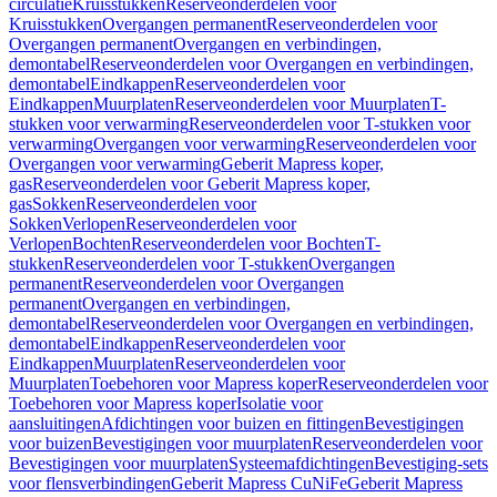
circulatie
Kruisstukken
Reserveonderdelen voor
Kruisstukken
Overgangen permanent
Reserveonderdelen voor
Overgangen permanent
Overgangen en verbindingen,
demontabel
Reserveonderdelen voor Overgangen en verbindingen,
demontabel
Eindkappen
Reserveonderdelen voor
Eindkappen
Muurplaten
Reserveonderdelen voor Muurplaten
T-
stukken voor verwarming
Reserveonderdelen voor T-stukken voor
verwarming
Overgangen voor verwarming
Reserveonderdelen voor
Overgangen voor verwarming
Geberit Mapress koper,
gas
Reserveonderdelen voor Geberit Mapress koper,
gas
Sokken
Reserveonderdelen voor
Sokken
Verlopen
Reserveonderdelen voor
Verlopen
Bochten
Reserveonderdelen voor Bochten
T-
stukken
Reserveonderdelen voor T-stukken
Overgangen
permanent
Reserveonderdelen voor Overgangen
permanent
Overgangen en verbindingen,
demontabel
Reserveonderdelen voor Overgangen en verbindingen,
demontabel
Eindkappen
Reserveonderdelen voor
Eindkappen
Muurplaten
Reserveonderdelen voor
Muurplaten
Toebehoren voor Mapress koper
Reserveonderdelen voor
Toebehoren voor Mapress koper
Isolatie voor
aansluitingen
Afdichtingen voor buizen en fittingen
Bevestigingen
voor buizen
Bevestigingen voor muurplaten
Reserveonderdelen voor
Bevestigingen voor muurplaten
Systeemafdichtingen
Bevestiging-sets
voor flensverbindingen
Geberit Mapress CuNiFe
Geberit Mapress