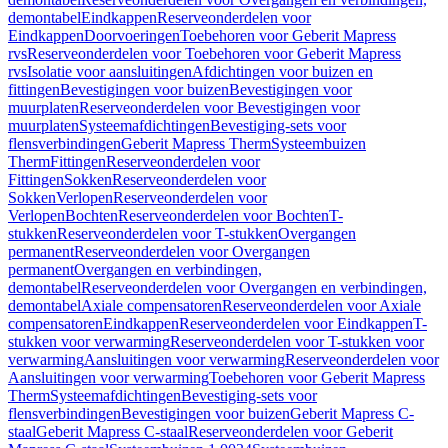
demontabel
Eindkappen
Reserveonderdelen voor
Eindkappen
Doorvoeringen
Toebehoren voor Geberit Mapress
rvs
Reserveonderdelen voor Toebehoren voor Geberit Mapress
rvs
Isolatie voor aansluitingen
Afdichtingen voor buizen en
fittingen
Bevestigingen voor buizen
Bevestigingen voor
muurplaten
Reserveonderdelen voor Bevestigingen voor
muurplaten
Systeemafdichtingen
Bevestiging-sets voor
flensverbindingen
Geberit Mapress Therm
Systeembuizen
Therm
Fittingen
Reserveonderdelen voor
Fittingen
Sokken
Reserveonderdelen voor
Sokken
Verlopen
Reserveonderdelen voor
Verlopen
Bochten
Reserveonderdelen voor Bochten
T-
stukken
Reserveonderdelen voor T-stukken
Overgangen
permanent
Reserveonderdelen voor Overgangen
permanent
Overgangen en verbindingen,
demontabel
Reserveonderdelen voor Overgangen en verbindingen,
demontabel
Axiale compensatoren
Reserveonderdelen voor Axiale
compensatoren
Eindkappen
Reserveonderdelen voor Eindkappen
T-
stukken voor verwarming
Reserveonderdelen voor T-stukken voor
verwarming
Aansluitingen voor verwarming
Reserveonderdelen voor
Aansluitingen voor verwarming
Toebehoren voor Geberit Mapress
Therm
Systeemafdichtingen
Bevestiging-sets voor
flensverbindingen
Bevestigingen voor buizen
Geberit Mapress C-
staal
Geberit Mapress C-staal
Reserveonderdelen voor Geberit