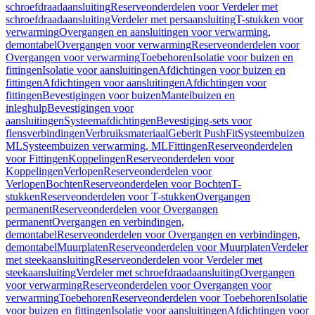
schroefdraadaansluiting
Reserveonderdelen voor Verdeler met
schroefdraadaansluiting
Verdeler met persaansluiting
T-stukken voor
verwarming
Overgangen en aansluitingen voor verwarming,
demontabel
Overgangen voor verwarming
Reserveonderdelen voor
Overgangen voor verwarming
Toebehoren
Isolatie voor buizen en
fittingen
Isolatie voor aansluitingen
Afdichtingen voor buizen en
fittingen
Afdichtingen voor aansluitingen
Afdichtingen voor
fittingen
Bevestigingen voor buizen
Mantelbuizen en
inleghulp
Bevestigingen voor
aansluitingen
Systeemafdichtingen
Bevestiging-sets voor
flensverbindingen
Verbruiksmateriaal
Geberit PushFit
Systeembuizen
ML
Systeembuizen verwarming, ML
Fittingen
Reserveonderdelen
voor Fittingen
Koppelingen
Reserveonderdelen voor
Koppelingen
Verlopen
Reserveonderdelen voor
Verlopen
Bochten
Reserveonderdelen voor Bochten
T-
stukken
Reserveonderdelen voor T-stukken
Overgangen
permanent
Reserveonderdelen voor Overgangen
permanent
Overgangen en verbindingen,
demontabel
Reserveonderdelen voor Overgangen en verbindingen,
demontabel
Muurplaten
Reserveonderdelen voor Muurplaten
Verdeler
met steekaansluiting
Reserveonderdelen voor Verdeler met
steekaansluiting
Verdeler met schroefdraadaansluiting
Overgangen
voor verwarming
Reserveonderdelen voor Overgangen voor
verwarming
Toebehoren
Reserveonderdelen voor Toebehoren
Isolatie
voor buizen en fittingen
Isolatie voor aansluitingen
Afdichtingen voor