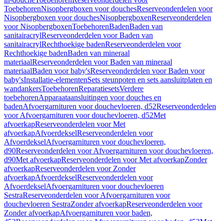
Toebehoren
Nisopbergboxen voor douches
Reserveonderdelen voor
Nisopbergboxen voor douches
Nisopbergboxen
Reserveonderdelen
voor Nisopbergboxen
Toebehoren
Baden
Baden van
sanitairacryl
Reserveonderdelen voor Baden van
sanitairacryl
Rechthoekige baden
Reserveonderdelen voor
Rechthoekige baden
Baden van mineraal
materiaal
Reserveonderdelen voor Baden van mineraal
materiaal
Baden voor baby's
Reserveonderdelen voor Baden voor
baby's
Installatie-elementen
Sets steunpoten en sets aansluitplaten en
wandankers
Toebehoren
Reparatiesets
Verdere
toebehoren
Apparaataansluitingen voor douches en
baden
Afvoergarnituren voor douchevloeren, d52
Reserveonderdelen
voor Afvoergarnituren voor douchevloeren, d52
Met
afvoerkap
Reserveonderdelen voor Met
afvoerkap
Afvoerdeksel
Reserveonderdelen voor
Afvoerdeksel
Afvoergarnituren voor douchevloeren,
d90
Reserveonderdelen voor Afvoergarnituren voor douchevloeren,
d90
Met afvoerkap
Reserveonderdelen voor Met afvoerkap
Zonder
afvoerkap
Reserveonderdelen voor Zonder
afvoerkap
Afvoerdeksel
Reserveonderdelen voor
Afvoerdeksel
Afvoergarnituren voor douchevloeren
Sestra
Reserveonderdelen voor Afvoergarnituren voor
douchevloeren Sestra
Zonder afvoerkap
Reserveonderdelen voor
Zonder afvoerkap
Afvoergarnituren voor baden,