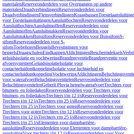
materialen
Reserveonderdelen voor Overgangen op andere
materialen
Draadverbindingen
Reserveonderdelen voor
Draadverbindingen
Flensverbindingen
Kraagbussen
Toestelaansluiting
voor Toestelaansluitingen
Aansluitbochten
Reserveonderdelen voor
Aansluitbochten
Aansluitmoffen
Reserveonderdelen voor
Aansluitmoffen
Aansluitstukken
Reserveonderdelen voor
Aansluitstukken
Buissifons
Reserveonderdelen voor Buissifons
S-
sifons
Reserveonderdelen voor S-
sifons
Toebehoren
Beugels
Bevestigingen voor
beugels
Draagschalen
Eindkappen
Afdichtingen
Beschermdeksels
Verbr
geluidsisolatie en vochtwering
Brandpreventie
Brandpreventie voor
afvoersystemen
Geluidsisolatie
Isolatie voor
contactgeluidontkoppeling
Isolatie voor luchtgeluid en
contactgeluidontkoppeling
Vochtwering
Afdichtingen
Beluchtingsventi
voor waterafvoer
Beluchtingsventielen
Reserveonderdelen voor
Beluchtingsventielen
Geberit Pluvia hemelwaterafvoer
Trechters voor
bitumen- en foliedaken
Reserveonderdelen voor Trechters voor
bitumen- en foliedaken
Trechters t/m 12 l/s
Reserveonderdelen voor
Trechters t/m 12 l/s
Trechters t/m 25 l/s
Reserveonderdelen voor
Trechters t/m 25 l/s
Trechters voor goten
Reserveonderdelen voor
Trechters voor goten
Trechters t/m 12 l/s
Reserveonderdelen voor
Trechters t/m 12 l/s
Trechters t/m 25 l/s
Reserveonderdelen voor
Trechters t/m 25 l/s
Elementen voor dampbarrière-
aansluiting
Reserveonderdelen voor Elementen voor dampbarrière-
aansluiting
Voor trechters t/m 12 l/s
Reserveonderdelen voor Voor