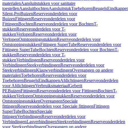
materialen
Aansluitstukken voor sanitaire
toestellen
Aansluitbochten
Aansluitstuk
Toebehoren
Beugels
Eindkappe
Silent-Pro
Buizen
Reserveonderdelen voor
Buizen
Fittingen
Reserveonderdelen voor
Fittingen
Bochten
Reserveonderdelen voor Bochten
T-
stukken
Reserveonderdelen voor T-
stukken
Verlopen
Reserveonderdelen voor
Verlopen
Ontstoppingsstukken
Reserveonderdelen voor
Ontstoppingsstukken
Fittingen SuperTube
Reserveonderdelen voor
Fittingen SuperTube
Bochten
Reserveonderdelen voor Bochten
T-
stukken
Reserveonderdelen voor T-
stukken
Verbindingen
Reserveonderdelen voor
Verbindingen
Steekverbindingen
Reserveonderdelen voor
Steekverbindingen
Klauwverbindingen
Overgangen op andere
materialen
Toebehoren
Reserveonderdelen voor
Toebehoren
Beugels
Eindkappen
Afdichtingen
Reserveonderdelen
voor Afdichtingen
Verbruiksmateriaal
Geberit
PE
Buizen
Fittingen
Reserveonderdelen voor Fittingen
Bochten
T-
stukken
Verlopen
Ontstoppingsstukken
Reserveonderdelen voor
Ontstoppingsstukken
Overgangen
Speciale
fittingen
Reserveonderdelen voor Speciale fittingen
Fittingen
SuperTube
Bochten
Speciale
fittingen
Verbindingen
Reserveonderdelen voor
Verbindingen
Lasverbindingen
Steekverbindingen
Reserveonderdelen
voor Steekverbindingen
Overgangen op andere