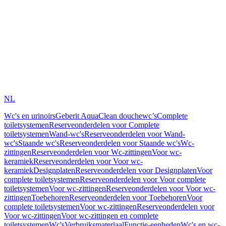
NL
Wc's en urinoirs
Geberit AquaClean douchewc’s
Complete
toiletsystemen
Reserveonderdelen voor Complete
toiletsystemen
Wand-wc's
Reserveonderdelen voor Wand-
wc's
Staande wc's
Reserveonderdelen voor Staande wc's
Wc-
zittingen
Reserveonderdelen voor Wc-zittingen
Voor wc-
keramiek
Reserveonderdelen voor Voor wc-
keramiek
Designplaten
Reserveonderdelen voor Designplaten
Voor
complete toiletsystemen
Reserveonderdelen voor Voor complete
toiletsystemen
Voor wc-zittingen
Reserveonderdelen voor Voor wc-
zittingen
Toebehoren
Reserveonderdelen voor Toebehoren
Voor
complete toiletsystemen
Voor wc-zittingen
Reserveonderdelen voor
Voor wc-zittingen
Voor wc-zittingen en complete
toiletsystemen
Wc's
Verbruiksmateriaal
Functie-eenheden
Wc's en wc-