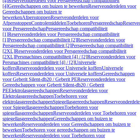
[4]
Reserveonderdelen voor Persgereedschap compatibiliteit
[4]
Gereedschappen om buizen te bewerken
Reserveonderdelen voor
Gereedschappen om buizen te
bewerken
Afpersstoppen
Reserveonderdelen voor
Afpersstoppen
Controlemiddelen
Toebehoren
Persgereedschap
Reserve
voor Persgereedschap
Persgereedschap compatibiliteit
[1]
Reserveonderdelen voor Persgereedschap compatibiliteit
[1]
Persgereedschap compatibiliteit [2]
Reserveonderdelen voor
Persgereedschap compatibiliteit [2]
Persgereedschap compatibiliteit
[2XL]
Reserveonderdelen voor Persgereedschap compatibiliteit
[2XL]
Persmachines compatibiliteit [4] / [2]
Reserveonderdelen voor
Persmachines compatibiliteit [4] / [2]
Universele
koffers
Reserveonderdelen voor Universele koffers
Universele
koffers
Reserveonderdelen voor Universele koffers
Gereedschappen
voor Geberit Silent-db20 / Geberit PE
Reserveonderdelen voor
Gereedschappen voor Geberit Silent-db20 / Geberit
PE
Elektrolasgereedschappen
Reserveonderdelen voor
Elektrolasgereedschappen
Toebehoren voor
elektrolasgereedschappen
Spiegellasgereedschappen
Reserveonderdele
voor Spiegellasgereedschappen
Toebehoren voor
spiegellasgereedschappen
Reserveonderdelen voor Toebehoren voor
spiegellasgereedschappen
Gereedschappen om buizen te
bewerken
Reserveonderdelen voor Gereedschappen om buizen te
bewerken
Toebehoren voor gereedschappen om buizen te
bewerken
Reserveonderdelen voor Toebehoren voor