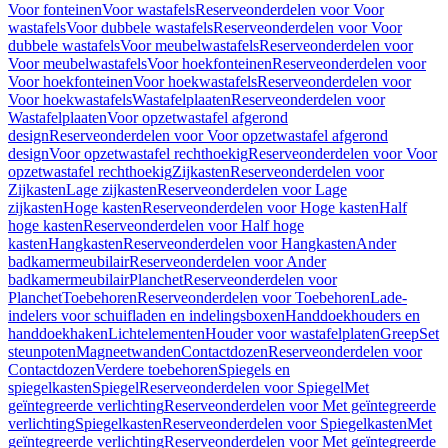
Voor fonteinen
Voor wastafels
Reserveonderdelen voor Voor
wastafels
Voor dubbele wastafels
Reserveonderdelen voor Voor
dubbele wastafels
Voor meubelwastafels
Reserveonderdelen voor
Voor meubelwastafels
Voor hoekfonteinen
Reserveonderdelen voor
Voor hoekfonteinen
Voor hoekwastafels
Reserveonderdelen voor
Voor hoekwastafels
Wastafelplaaten
Reserveonderdelen voor
Wastafelplaaten
Voor opzetwastafel afgerond
design
Reserveonderdelen voor Voor opzetwastafel afgerond
design
Voor opzetwastafel rechthoekig
Reserveonderdelen voor Voor
opzetwastafel rechthoekig
Zijkasten
Reserveonderdelen voor
Zijkasten
Lage zijkasten
Reserveonderdelen voor Lage
zijkasten
Hoge kasten
Reserveonderdelen voor Hoge kasten
Half
hoge kasten
Reserveonderdelen voor Half hoge
kasten
Hangkasten
Reserveonderdelen voor Hangkasten
Ander
badkamermeubilair
Reserveonderdelen voor Ander
badkamermeubilair
Planchet
Reserveonderdelen voor
Planchet
Toebehoren
Reserveonderdelen voor Toebehoren
Lade-
indelers voor schuifladen en indelingsboxen
Handdoekhouders en
handdoekhaken
Lichtelementen
Houder voor wastafelplaten
Greep
Set
steunpoten
Magneetwanden
Contactdozen
Reserveonderdelen voor
Contactdozen
Verdere toebehoren
Spiegels en
spiegelkasten
Spiegel
Reserveonderdelen voor Spiegel
Met
geïntegreerde verlichting
Reserveonderdelen voor Met geïntegreerde
verlichting
Spiegelkasten
Reserveonderdelen voor Spiegelkasten
Met
geïntegreerde verlichting
Reserveonderdelen voor Met geïntegreerde