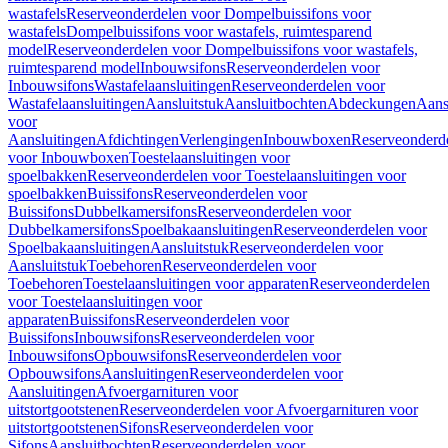
wastafels
Reserveonderdelen voor Dompelbuissifons voor
wastafels
Dompelbuissifons voor wastafels, ruimtesparend
model
Reserveonderdelen voor Dompelbuissifons voor wastafels,
ruimtesparend model
Inbouwsifons
Reserveonderdelen voor
Inbouwsifons
Wastafelaansluitingen
Reserveonderdelen voor
Wastafelaansluitingen
Aansluitstuk
Aansluitbochten
Abdeckungen
Aans
voor
Aansluitingen
Afdichtingen
Verlengingen
Inbouwboxen
Reserveonderd
voor Inbouwboxen
Toestelaansluitingen voor
spoelbakken
Reserveonderdelen voor Toestelaansluitingen voor
spoelbakken
Buissifons
Reserveonderdelen voor
Buissifons
Dubbelkamersifons
Reserveonderdelen voor
Dubbelkamersifons
Spoelbakaansluitingen
Reserveonderdelen voor
Spoelbakaansluitingen
Aansluitstuk
Reserveonderdelen voor
Aansluitstuk
Toebehoren
Reserveonderdelen voor
Toebehoren
Toestelaansluitingen voor apparaten
Reserveonderdelen
voor Toestelaansluitingen voor
apparaten
Buissifons
Reserveonderdelen voor
Buissifons
Inbouwsifons
Reserveonderdelen voor
Inbouwsifons
Opbouwsifons
Reserveonderdelen voor
Opbouwsifons
Aansluitingen
Reserveonderdelen voor
Aansluitingen
Afvoergarnituren voor
uitstortgootstenen
Reserveonderdelen voor Afvoergarnituren voor
uitstortgootstenen
Sifons
Reserveonderdelen voor
Sifons
Aansluitbochten
Reserveonderdelen voor