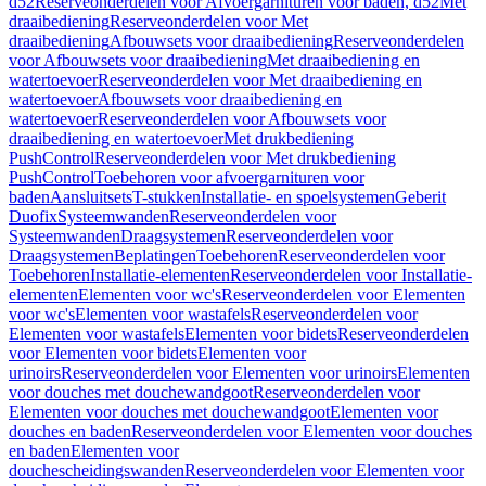
d52
Reserveonderdelen voor Afvoergarnituren voor baden, d52
Met
draaibediening
Reserveonderdelen voor Met
draaibediening
Afbouwsets voor draaibediening
Reserveonderdelen
voor Afbouwsets voor draaibediening
Met draaibediening en
watertoevoer
Reserveonderdelen voor Met draaibediening en
watertoevoer
Afbouwsets voor draaibediening en
watertoevoer
Reserveonderdelen voor Afbouwsets voor
draaibediening en watertoevoer
Met drukbediening
PushControl
Reserveonderdelen voor Met drukbediening
PushControl
Toebehoren voor afvoergarnituren voor
baden
Aansluitsets
T-stukken
Installatie- en spoelsystemen
Geberit
Duofix
Systeemwanden
Reserveonderdelen voor
Systeemwanden
Draagsystemen
Reserveonderdelen voor
Draagsystemen
Beplatingen
Toebehoren
Reserveonderdelen voor
Toebehoren
Installatie-elementen
Reserveonderdelen voor Installatie-
elementen
Elementen voor wc's
Reserveonderdelen voor Elementen
voor wc's
Elementen voor wastafels
Reserveonderdelen voor
Elementen voor wastafels
Elementen voor bidets
Reserveonderdelen
voor Elementen voor bidets
Elementen voor
urinoirs
Reserveonderdelen voor Elementen voor urinoirs
Elementen
voor douches met douchewandgoot
Reserveonderdelen voor
Elementen voor douches met douchewandgoot
Elementen voor
douches en baden
Reserveonderdelen voor Elementen voor douches
en baden
Elementen voor
douchescheidingswanden
Reserveonderdelen voor Elementen voor