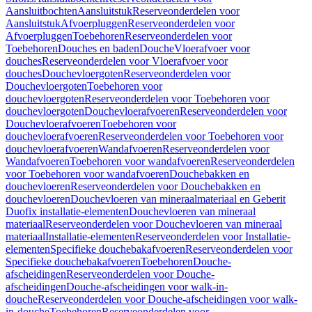
Aansluitbochten
Aansluitstuk
Reserveonderdelen voor
Aansluitstuk
Afvoerpluggen
Reserveonderdelen voor
Afvoerpluggen
Toebehoren
Reserveonderdelen voor
Toebehoren
Douches en baden
Douche
Vloerafvoer voor
douches
Reserveonderdelen voor Vloerafvoer voor
douches
Douchevloergoten
Reserveonderdelen voor
Douchevloergoten
Toebehoren voor
douchevloergoten
Reserveonderdelen voor Toebehoren voor
douchevloergoten
Douchevloerafvoeren
Reserveonderdelen voor
Douchevloerafvoeren
Toebehoren voor
douchevloerafvoeren
Reserveonderdelen voor Toebehoren voor
douchevloerafvoeren
Wandafvoeren
Reserveonderdelen voor
Wandafvoeren
Toebehoren voor wandafvoeren
Reserveonderdelen
voor Toebehoren voor wandafvoeren
Douchebakken en
douchevloeren
Reserveonderdelen voor Douchebakken en
douchevloeren
Douchevloeren van mineraalmateriaal en Geberit
Duofix installatie-elementen
Douchevloeren van mineraal
materiaal
Reserveonderdelen voor Douchevloeren van mineraal
materiaal
Installatie-elementen
Reserveonderdelen voor Installatie-
elementen
Specifieke douchebakafvoeren
Reserveonderdelen voor
Specifieke douchebakafvoeren
Toebehoren
Douche-
afscheidingen
Reserveonderdelen voor Douche-
afscheidingen
Douche-afscheidingen voor walk-in-
douche
Reserveonderdelen voor Douche-afscheidingen voor walk-
in-douche
Toebehoren
Reserveonderdelen voor