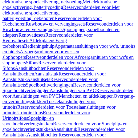
elektronische spoelactivering, netvoeding
Met elektronische
spoelactivering, batterijvoeding
Reserveonderdelen voor Met
elektronische spoelactivering,
batterijvoeding
Toebehoren
Reserveonderdelen voor
Toebehoren
Ruwbouw- en vervangingssets
Reserveonderdelen voor
Ruwbouw- en vervangingssets
Spoelpijpen, spoelbochten en
adapters
Renovatiesets
Reserveonderdelen voor
Renovatiesets
Afdekplaten
Overig
toebehoren
Bedieningshulp
Apparaataansluitingen voor wc's, urinoirs
en bidets
Afvoergarnituren voor wc's en
slophoppers
Reserveonderdelen voor Afvoergarnituren voor wc's en
slophoppers
Sifons
Reserveonderdelen voor
Sifons
Aansluitbochten
Reserveonderdelen voor
Aansluitbochten
Aansluitstuk
Reserveonderdelen voor
Aansluitstuk
Aansluitsets
Reserveonderdelen voor
Aansluitsets
Spoelbochtverlengingen
Reserveonderdelen voor
Spoelbochtverlengingen
Aansluitingen van PVC
Reserveonderdelen
voor Aansluitingen van PVC
Manchetten en afdekkappen
Overgang-
en verbindingsstukken
Toestelaansluitingen voor
urinoirs
Reserveonderdelen voor Toestelaansluitingen voor
urinoirs
Urinoirsifons
Reserveonderdelen voor
Urinoirsifons
Spoelpijp- en
spoelbochtverlengstukken
Reserveonderdelen voor Spoelpijp- en
spoelbochtverlengstukken
Aansluitstuk
Reserveonderdelen voor
Aansluitstuk
Aansluitbochten
Reserveonderdelen voor