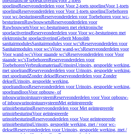
pneumatische spoelactivering
Voor 2-toets
spoeling
Reserveonderdelen voor Voor 2-toets spoeling
Voor 1-toets
spoeling
Reserveonderdelen voor Voor 1-toets spoeling
Toebehoren
voor wc-besturingen
Reserveonderdelen voor Toebehoren voor wc-
besturingen
Ruwbouwsets
Reserveonderdelen voor
Ruwbouwsets
Voor wc-besturingen met elektronische
spoelactivering
Reserveonderdelen voor Voor wc-besturingen met
elektronische spoelactivering
Geberit Monolith
sanitairmodules
Sanitairmodules voor wc's
Reserveonderdelen voor
Sanitairmodules voor wc's
Voor wand-wc's
Reserveonderdelen voor
Voor wand-wc's
Voor staande wc's
Reserveonderdelen voor Voor
staande wc's
Toebehoren
Reserveonderdelen voor
Toebehoren
Verbruiksmateriaal
Urinoirs
Urinoirs, gespoelde werking,
met spoelrand
Reserveonderdelen voor Urinoirs, gespoelde werking,
met spoelrand
Zonder deksel
Reserveonderdelen voor Zonder
deksel
Urinoirs, gespoelde werking,
spoelrandloos
Reserveonderdelen voor Urinoirs, gespoelde werking,
spoelrandloos
Voor opbouw- of
inbouwurinoirstuursysteem
Reserveonderdelen voor Voor opbouw-
of inbouwurinoirstuursysteem
Met geïntegreerde
urinoirbesturing
Reserveonderdelen voor Met geïntegreerde
urinoirbesturing
Voor geïntegreerde
urinoirbesturing
Reserveonderdelen voor Voor geïntegreerde
urinoirbesturing
Urinoirs, gespoelde werking, met / voor wc-
deksel
Reserveonderdelen voor Urinoirs, gespoelde werking, met /