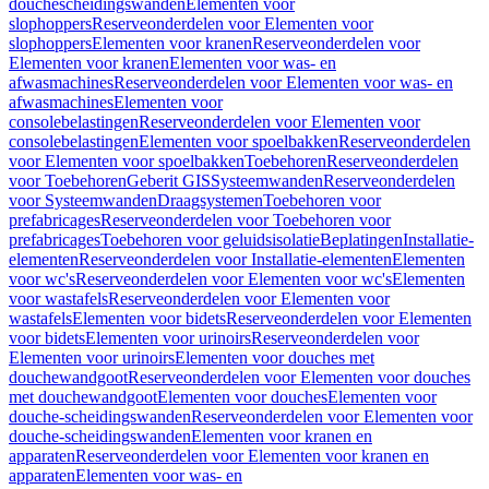
douchescheidingswanden
Elementen voor
slophoppers
Reserveonderdelen voor Elementen voor
slophoppers
Elementen voor kranen
Reserveonderdelen voor
Elementen voor kranen
Elementen voor was- en
afwasmachines
Reserveonderdelen voor Elementen voor was- en
afwasmachines
Elementen voor
consolebelastingen
Reserveonderdelen voor Elementen voor
consolebelastingen
Elementen voor spoelbakken
Reserveonderdelen
voor Elementen voor spoelbakken
Toebehoren
Reserveonderdelen
voor Toebehoren
Geberit GIS
Systeemwanden
Reserveonderdelen
voor Systeemwanden
Draagsystemen
Toebehoren voor
prefabricages
Reserveonderdelen voor Toebehoren voor
prefabricages
Toebehoren voor geluidsisolatie
Beplatingen
Installatie-
elementen
Reserveonderdelen voor Installatie-elementen
Elementen
voor wc's
Reserveonderdelen voor Elementen voor wc's
Elementen
voor wastafels
Reserveonderdelen voor Elementen voor
wastafels
Elementen voor bidets
Reserveonderdelen voor Elementen
voor bidets
Elementen voor urinoirs
Reserveonderdelen voor
Elementen voor urinoirs
Elementen voor douches met
douchewandgoot
Reserveonderdelen voor Elementen voor douches
met douchewandgoot
Elementen voor douches
Elementen voor
douche-scheidingswanden
Reserveonderdelen voor Elementen voor
douche-scheidingswanden
Elementen voor kranen en
apparaten
Reserveonderdelen voor Elementen voor kranen en
apparaten
Elementen voor was- en