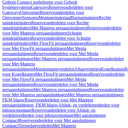
Geberit Connect toebehoren voor Geberit
hygiënesysteem
Gateways
Reserveonderdelen voor
Gateways
Omvormer
Reserveonderdelen voor
Omvormer
Sensoren
Montagemateriaal
Basisarmaturen
Rechte
spindelafsluiters
Reserveonderdelen voor Rechte
spindelafsluiters
Met Mapress persaansluitingen
Reserveonderdelen
voor Met Mapress persaansluitingen
Schuine
spindelafsluiters
Reserveonderdelen voor Schuine
spindelafsluiters
Met FlowFit persaansluitingen
Reserveonderdelen
voor Met FlowFit persaansluitingen
Met Mepla
persaansluitingen
Reserveonderdelen voor Met Mepla
persaansluitingen
Met Mapress persaansluitingen
Reserveonderdelen
voor Met Mapress
persaansluitingen
Monsternameventielen
Aftapventielen
Kogelkranen
R
voor Kogelkranen
Met FlowFit persaansluitingen
Reserveonderdelen
voor Met FlowFit persaansluitingen
Met Mepla
persaansluitingen
Reserveonderdelen voor Met Mepla
persaansluitingen
Met Mapress persaansluitingen
Reserveonderdelen
voor Met Mapress persaansluitingen
Met Mapress persaansluitingen,
FKM blauw
Reserveonderdelen voor Met Mapress
persaansluitingen, FKM blauw
Afsluit- en verdelereenheden voor
inbouwmontage
Reserveonderdelen voor Afsluit- en
verdelereenheden voor inbouwmontage
Met aansluitingen
Compact
Reserveonderdelen voor Met aansluitingen
Compact
Terugslagventielen
Met Mapress