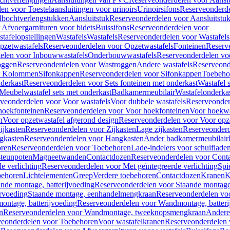
en voor Toestelaansluitingen voor urinoirs
Urinoirsifons
Reserveonderde
lbochtverlengstukken
Aansluitstuk
Reserveonderdelen voor Aansluitstu
Afvoergarnituren voor bidets
Buissifons
Reserveonderdelen voor
tafelopstellingen
Wastafels
Wastafels
Reserveonderdelen voor Wastafels
pzetwastafels
Reserveonderdelen voor Opzetwastafels
Fonteinen
Reserv
elen voor Inbouwwastafels
Onderbouwwastafels
Reserveonderdelen vo
oggen
Reserveonderdelen voor Wastroggen
Andere wastafels
Reserveond
or Kolommen
Sifonkappen
Reserveonderdelen voor Sifonkappen
Toebeho
nderkast
Reserveonderdelen voor Sets fonteinen met onderkast
Wastafel 
Meubelwastafel sets met onderkast
Badkamermeubilair
Wastafelonderka
veonderdelen voor Voor wastafels
Voor dubbele wastafels
Reserveonder
hoekfonteinen
Reserveonderdelen voor Voor hoekfonteinen
Voor hoekwa
n
Voor opzetwastafel afgerond design
Reserveonderdelen voor Voor opze
ijkasten
Reserveonderdelen voor Zijkasten
Lage zijkasten
Reserveonderd
gkasten
Reserveonderdelen voor Hangkasten
Ander badkamermeubilair
ren
Reserveonderdelen voor Toebehoren
Lade-indelers voor schuiflade
steunpoten
Magneetwanden
Contactdozen
Reserveonderdelen voor Cont
e verlichting
Reserveonderdelen voor Met geïntegreerde verlichting
Spi
ehoren
Lichtelementen
Greep
Verdere toebehoren
Contactdozen
Kranen
K
ande montage, batterijvoeding
Reserveonderdelen voor Staande montage,
rvoeding
Staande montage, eenhandelmengkraan
Reserveonderdelen vo
ntage, batterijvoeding
Reserveonderdelen voor Wandmontage, batteri
n
Reserveonderdelen voor Wandmontage, tweeknopsmengkraan
Andere
veonderdelen voor Toebehoren
Voor wastafelkranen
Reserveonderdelen 