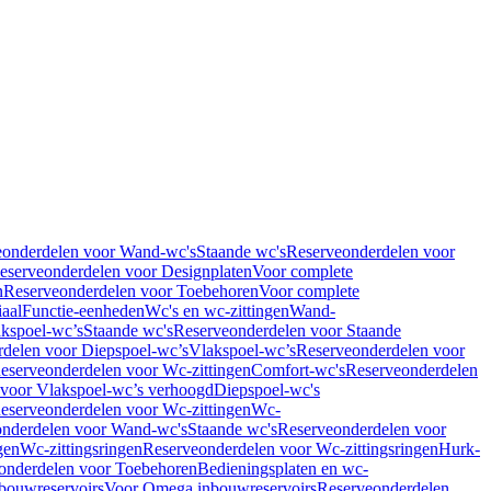
eonderdelen voor Wand-wc's
Staande wc's
Reserveonderdelen voor
eserveonderdelen voor Designplaten
Voor complete
n
Reserveonderdelen voor Toebehoren
Voor complete
iaal
Functie-eenheden
Wc's en wc-zittingen
Wand-
kspoel-wc’s
Staande wc's
Reserveonderdelen voor Staande
delen voor Diepspoel-wc’s
Vlakspoel-wc’s
Reserveonderdelen voor
eserveonderdelen voor Wc-zittingen
Comfort-wc's
Reserveonderdelen
 voor Vlakspoel-wc’s verhoogd
Diepspoel-wc's
eserveonderdelen voor Wc-zittingen
Wc-
nderdelen voor Wand-wc's
Staande wc's
Reserveonderdelen voor
gen
Wc-zittingsringen
Reserveonderdelen voor Wc-zittingsringen
Hurk-
onderdelen voor Toebehoren
Bedieningsplaten en wc-
bouwreservoirs
Voor Omega inbouwreservoirs
Reserveonderdelen