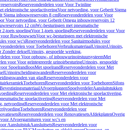
reservoirs
Reserveonderdelen voor Voor Twinline
 elektronische spoelactivering
Voor netvoeding, voor Geberit Sigma
it Sigma inbouwreservoirs 8 cm
Reserveonderdelen voor Voor
or Voor netvoeding, voor Geberit Omega inbouwreservoirs 12
ouwreservoirs 12 cm
Wc-besturingen met pneumatische
 2-toets spoeling
Voor 1-toets spoeling
Reserveonderdelen voor Voor
n voor Ruwbouwsets
Voor wc-besturingen met elektronische
ules voor wc's
Reserveonderdelen voor Sanitairmodules voor
rveonderdelen voor Toebehoren
Verbruiksmateriaal
Urinoirs
Urinoirs,
r Zonder deksel
Urinoirs, gespoelde werking,
delen voor Voor opbouw- of inbouwurinoirstuursysteem
Met
en voor Voor geïntegreerde urinoirbesturing
Urinoirs, gespoelde
voor Spoelrandloos
Met spoelrand
Reserveonderdelen voor Met
sel
Urinoirscheidingswanden
Reserveonderdelen voor
heidingswanden van glas
Reserveonderdelen voor
tairkeramiek
Toebehoren
Reserveonderdelen voor Toebehoren
Sifons
Bevestigingsmateriaal
Afvoerpluggen
Spoelverdeler
Aansluitstukken
tvoeding
Reserveonderdelen voor Met elektronische spoelactivering,
neumatische spoelactivering
Reserveonderdelen voor Met
ng, netvoeding
Reserveonderdelen voor Met elektronische
erijvoeding
Toebehoren
Reserveonderdelen voor
ovatiesets
Reserveonderdelen voor Renovatiesets
Afdekplaten
Overig
voor Afvoergarnituren voor wc's en
oor Aansluitstuk
Aansluitsets
Reserveonderdelen voor
uitingen van PVC
Manchetten en afdekkappen
Overgang- en