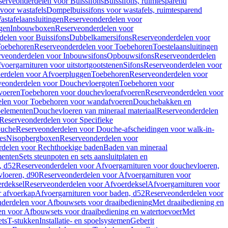
serveonderdelen voor Buissifons
Buissifons, ruimtesparend
voor wastafels
Dompelbuissifons voor wastafels, ruimtesparend
astafelaansluitingen
Reserveonderdelen voor
gen
Inbouwboxen
Reserveonderdelen voor
delen voor Buissifons
Dubbelkamersifons
Reserveonderdelen voor
oebehoren
Reserveonderdelen voor Toebehoren
Toestelaansluitingen
rveonderdelen voor Inbouwsifons
Opbouwsifons
Reserveonderdelen
oergarnituren voor uitstortgootstenen
Sifons
Reserveonderdelen voor
erdelen voor Afvoerpluggen
Toebehoren
Reserveonderdelen voor
veonderdelen voor Douchevloergoten
Toebehoren voor
voeren
Toebehoren voor douchevloerafvoeren
Reserveonderdelen voor
len voor Toebehoren voor wandafvoeren
Douchebakken en
-elementen
Douchevloeren van mineraal materiaal
Reserveonderdelen
Reserveonderdelen voor Specifieke
ouche
Reserveonderdelen voor Douche-afscheidingen voor walk-in-
es
Nisopbergboxen
Reserveonderdelen voor
delen voor Rechthoekige baden
Baden van mineraal
ementen
Sets steunpoten en sets aansluitplaten en
, d52
Reserveonderdelen voor Afvoergarnituren voor douchevloeren,
vloeren, d90
Reserveonderdelen voor Afvoergarnituren voor
rdeksel
Reserveonderdelen voor Afvoerdeksel
Afvoergarnituren voor
 afvoerkap
Afvoergarnituren voor baden, d52
Reserveonderdelen voor
derdelen voor Afbouwsets voor draaibediening
Met draaibediening en
n voor Afbouwsets voor draaibediening en watertoevoer
Met
ets
T-stukken
Installatie- en spoelsystemen
Geberit