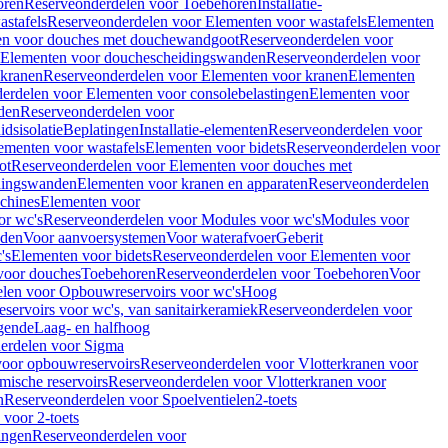
oren
Reserveonderdelen voor Toebehoren
Installatie-
stafels
Reserveonderdelen voor Elementen voor wastafels
Elementen
en voor douches met douchewandgoot
Reserveonderdelen voor
Elementen voor douchescheidingswanden
Reserveonderdelen voor
 kranen
Reserveonderdelen voor Elementen voor kranen
Elementen
erdelen voor Elementen voor consolebelastingen
Elementen voor
den
Reserveonderdelen voor
dsisolatie
Beplatingen
Installatie-elementen
Reserveonderdelen voor
ementen voor wastafels
Elementen voor bidets
Reserveonderdelen voor
ot
Reserveonderdelen voor Elementen voor douches met
dingswanden
Elementen voor kranen en apparaten
Reserveonderdelen
chines
Elementen voor
or wc's
Reserveonderdelen voor Modules voor wc's
Modules voor
nden
Voor aanvoersystemen
Voor waterafvoer
Geberit
's
Elementen voor bidets
Reserveonderdelen voor Elementen voor
voor douches
Toebehoren
Reserveonderdelen voor Toebehoren
Voor
len voor Opbouwreservoirs voor wc's
Hoog
ervoirs voor wc's, van sanitairkeramiek
Reserveonderdelen voor
gende
Laag- en halfhoog
erdelen voor Sigma
voor opbouwreservoirs
Reserveonderdelen voor Vlotterkranen voor
mische reservoirs
Reserveonderdelen voor Vlotterkranen voor
n
Reserveonderdelen voor Spoelventielen
2-toets
voor 2-toets
tingen
Reserveonderdelen voor