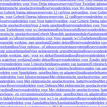
rveonderdelen voor Voor Delta inbouwreservoirs
Voor Twinline inbouw
ektronische spoelactivering
Reserveonderdelen voor Wc-besturingen met
or Geberit Sigma inbouwreservoirs 12 cm
Voor netvoeding, voor Geber
ng, voor Geberit Omega inbouwreservoirs 12 cm
Reserveonderdelen vo
Reserveonderdelen voor Voor batterijvoeding, voor Geberit Sigma inb
sche spoelactivering
Voor 2-toets spoeling
Reserveonderdelen voor Voor
oor Toebehoren voor wc-besturingen
Ruwbouwsets
Reserveonderdele
ronische spoelactivering
Geberit Monolith sanitairmodules
Sanitairmod
aande wc's
Reserveonderdelen voor Voor staande wc's
Toebehoren
Rese
gespoelde werking, met spoelrand
Zonder deksel
Reserveonderdelen voo
poelrandloos
Voor opbouw- of inbouwurinoirstuursysteem
Reserveonder
de urinoirbesturing
Voor geïntegreerde urinoirbesturing
Reserveonderdel
oelde werking, met / voor wc-deksel
Spoelrandloos
Reserveonderdelen 
s waterloze werking
Zonder deksel
Reserveonderdelen voor Zonder dek
rveonderdelen voor Urinoirscheidingswanden van kunststof
Urinoirsc
airkeramiek
Reserveonderdelen voor Urinoirscheidingswanden van sani
rdelen voor Spoelpijpen, spoelbochten en adapters
Spuitkoptoebehoren
onderdelen voor Inbouwmontage
Met elektronische spoelactivering, ne
nderdelen voor Met elektronische spoelactivering, batterijvoeding
Met p
bouw
Reserveonderdelen voor Opbouw
Met elektronische spoelactiveri
jvoeding
Reserveonderdelen voor Met elektronische spoelactivering, batt
uwbouw- en vervangingssets
Spoelpijpen, spoelbochten en adapters
Ren
en bidets
Afvoergarnituren voor wc's en slophoppers
Reserveonderdelen 
erveonderdelen voor Aansluitbochten
Aansluitstuk
Reserveonderdelen v
chtverlengingen
Aansluitingen van PVC
Reserveonderdelen voor Aansl