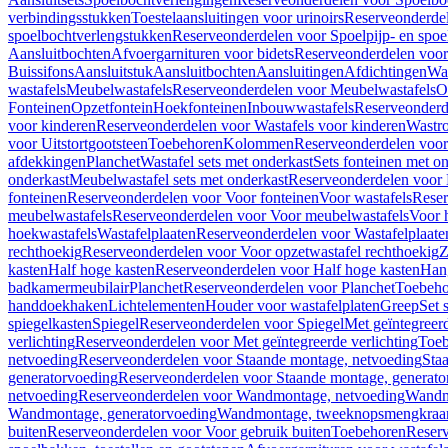
verbindingsstukken
Toestelaansluitingen voor urinoirs
Reserveonderdel
spoelbochtverlengstukken
Reserveonderdelen voor Spoelpijp- en spoe
Aansluitbochten
Afvoergarnituren voor bidets
Reserveonderdelen voor 
Buissifons
Aansluitstuk
Aansluitbochten
Aansluitingen
Afdichtingen
Was
wastafels
Meubelwastafels
Reserveonderdelen voor Meubelwastafels
O
Fonteinen
Opzetfontein
Hoekfonteinen
Inbouwwastafels
Reserveonderd
voor kinderen
Reserveonderdelen voor Wastafels voor kinderen
Wastr
voor Uitstortgootsteen
Toebehoren
Kolommen
Reserveonderdelen vo
afdekkingen
Planchet
Wastafel sets met onderkast
Sets fonteinen met o
onderkast
Meubelwastafel sets met onderkast
Reserveonderdelen voor 
fonteinen
Reserveonderdelen voor Voor fonteinen
Voor wastafels
Reser
meubelwastafels
Reserveonderdelen voor Voor meubelwastafels
Voor 
hoekwastafels
Wastafelplaaten
Reserveonderdelen voor Wastafelplaate
rechthoekig
Reserveonderdelen voor Voor opzetwastafel rechthoekig
Z
kasten
Half hoge kasten
Reserveonderdelen voor Half hoge kasten
Han
badkamermeubilair
Planchet
Reserveonderdelen voor Planchet
Toebeho
handdoekhaken
Lichtelementen
Houder voor wastafelplaten
Greep
Set 
spiegelkasten
Spiegel
Reserveonderdelen voor Spiegel
Met geïntegreerd
verlichting
Reserveonderdelen voor Met geïntegreerde verlichting
Toeb
netvoeding
Reserveonderdelen voor Staande montage, netvoeding
Sta
generatorvoeding
Reserveonderdelen voor Staande montage, generato
netvoeding
Reserveonderdelen voor Wandmontage, netvoeding
Wandmo
Wandmontage, generatorvoeding
Wandmontage, tweeknopsmengkraa
buiten
Reserveonderdelen voor Voor gebruik buiten
Toebehoren
Reser