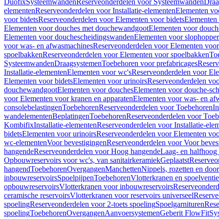
Duofix
Systeemwanden
Reserveonderdelen voor Systeemwanden
Draa
elementen
Reserveonderdelen voor Installatie-elementen
Elementen vo
voor bidets
Reserveonderdelen voor Elementen voor bidets
Elementen 
Elementen voor douches met douchewandgoot
Elementen voor douch
Elementen voor douchescheidingswanden
Elementen voor slophopper
voor was- en afwasmachines
Reserveonderdelen voor Elementen voor
spoelbakken
Reserveonderdelen voor Elementen voor spoelbakken
To
Systeemwanden
Draagsystemen
Toebehoren voor prefabricages
Reserv
Installatie-elementen
Elementen voor wc's
Reserveonderdelen voor El
Elementen voor bidets
Elementen voor urinoirs
Reserveonderdelen voo
douchewandgoot
Elementen voor douches
Elementen voor douche-sc
voor Elementen voor kranen en apparaten
Elementen voor was- en af
consolebelastingen
Toebehoren
Reserveonderdelen voor Toebehoren
In
wandelementen
Beplatingen
Toebehoren
Reserveonderdelen voor Toe
Kombifix
Installatie-elementen
Reserveonderdelen voor Installatie-ele
bidets
Elementen voor urinoirs
Reserveonderdelen voor Elementen voor
wc-elementen
Voor bevestigingen
Reserveonderdelen voor Voor beves
hangende
Reserveonderdelen voor Hoog hangende
Laag- en halfhoog
Opbouwreservoirs voor wc's, van sanitairkeramiek
Geplaatst
Reserveo
hangend
Toebehoren
Overgangen
Manchetten
Nippels, rozetten en doo
inbouwreservoirs
Spoelpijpen
Toebehoren
Vlotterkranen en spoelventie
opbouwreservoirs
Vlotterkranen voor inbouwreservoirs
Reserveonderd
ceramische reservoirs
Vlotterkranen voor reservoirs universeel
Reserve
spoeling
Reserveonderdelen voor 2-toets spoeling
Spoelgarnituren
Rese
spoeling
Toebehoren
Overgangen
Aanvoersystemen
Geberit FlowFit
Sy