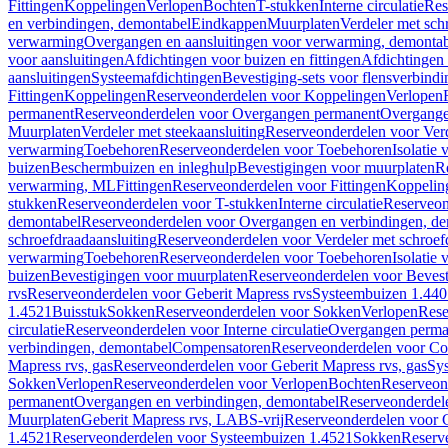
Fittingen
Koppelingen
Verlopen
Bochten
T-stukken
Interne circulatie
Res
en verbindingen, demontabel
Eindkappen
Muurplaten
Verdeler met sch
verwarming
Overgangen en aansluitingen voor verwarming, demonta
voor aansluitingen
Afdichtingen voor buizen en fittingen
Afdichtingen 
aansluitingen
Systeemafdichtingen
Bevestiging-sets voor flensverbind
Fittingen
Koppelingen
Reserveonderdelen voor Koppelingen
Verlopen
permanent
Reserveonderdelen voor Overgangen permanent
Overgange
Muurplaten
Verdeler met steekaansluiting
Reserveonderdelen voor Verd
verwarming
Toebehoren
Reserveonderdelen voor Toebehoren
Isolatie 
buizen
Beschermbuizen en inleghulp
Bevestigingen voor muurplaten
R
verwarming, ML
Fittingen
Reserveonderdelen voor Fittingen
Koppelin
stukken
Reserveonderdelen voor T-stukken
Interne circulatie
Reserveond
demontabel
Reserveonderdelen voor Overgangen en verbindingen, d
schroefdraadaansluiting
Reserveonderdelen voor Verdeler met schroef
verwarming
Toebehoren
Reserveonderdelen voor Toebehoren
Isolatie 
buizen
Bevestigingen voor muurplaten
Reserveonderdelen voor Bevest
rvs
Reserveonderdelen voor Geberit Mapress rvs
Systeembuizen 1.440
1.4521
Buisstuk
Sokken
Reserveonderdelen voor Sokken
Verlopen
Rese
circulatie
Reserveonderdelen voor Interne circulatie
Overgangen perma
verbindingen, demontabel
Compensatoren
Reserveonderdelen voor C
Mapress rvs, gas
Reserveonderdelen voor Geberit Mapress rvs, gas
Sy
Sokken
Verlopen
Reserveonderdelen voor Verlopen
Bochten
Reserveon
permanent
Overgangen en verbindingen, demontabel
Reserveonderdel
Muurplaten
Geberit Mapress rvs, LABS-vrij
Reserveonderdelen voor G
1.4521
Reserveonderdelen voor Systeembuizen 1.4521
Sokken
Reserv