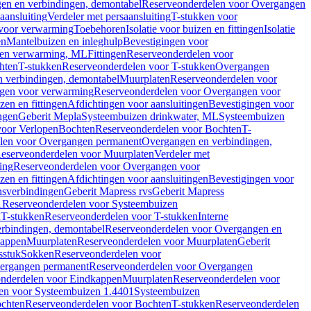
en en verbindingen, demontabel
Reserveonderdelen voor Overgangen
aansluiting
Verdeler met persaansluiting
T-stukken voor
voor verwarming
Toebehoren
Isolatie voor buizen en fittingen
Isolatie
en
Mantelbuizen en inleghulp
Bevestigingen voor
zen verwarming, ML
Fittingen
Reserveonderdelen voor
hten
T-stukken
Reserveonderdelen voor T-stukken
Overgangen
 verbindingen, demontabel
Muurplaten
Reserveonderdelen voor
gen voor verwarming
Reserveonderdelen voor Overgangen voor
zen en fittingen
Afdichtingen voor aansluitingen
Bevestigingen voor
ngen
Geberit Mepla
Systeembuizen drinkwater, ML
Systeembuizen
voor Verlopen
Bochten
Reserveonderdelen voor Bochten
T-
len voor Overgangen permanent
Overgangen en verbindingen,
eserveonderdelen voor Muurplaten
Verdeler met
ing
Reserveonderdelen voor Overgangen voor
zen en fittingen
Afdichtingen voor aansluitingen
Bevestigingen voor
ensverbindingen
Geberit Mapress rvs
Geberit Mapress
1
Reserveonderdelen voor Systeembuizen
n
T-stukken
Reserveonderdelen voor T-stukken
Interne
rbindingen, demontabel
Reserveonderdelen voor Overgangen en
kappen
Muurplaten
Reserveonderdelen voor Muurplaten
Geberit
sstuk
Sokken
Reserveonderdelen voor
ergangen permanent
Reserveonderdelen voor Overgangen
nderdelen voor Eindkappen
Muurplaten
Reserveonderdelen voor
en voor Systeembuizen 1.4401
Systeembuizen
chten
Reserveonderdelen voor Bochten
T-stukken
Reserveonderdelen