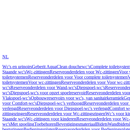
NL
Wc's en urinoirs
Geberit AquaClean douchewc’s
Complete toiletsyste
Staande wc's
Wc-zittingen
Reserveonderdelen voor Wc-zittingen
Voor 
toiletsystemen
Reserveonderdelen voor Voor complete toiletsystemen
V
toiletsystemen
Voor wc-zittingen
Reserveonderdelen voor Voor wc-zitt
wc's
Reserveonderdelen voor Wand-wc's
Diepspoel-wc’s
Reserveonder
wc's
Diepspoel-wc's voor opzet spoelreservoir
Reserveonderdelen voor
Vlakspoel-wc’s
Opbouwreservoirs voor wc's, van sanitairkeramiek
Gep
voor Comfort-wc's
Diepspoel-wc’s verhoogd
Reserveonderdelen voor
verlengd
Reserveonderdelen voor Diepspoel-wc's verlengd
Comfort wc
zittingsringen
Reserveonderdelen voor Wc-zittingsringen
Wc’s voor ki
Staande wc's
Wc-zittingen voor kinderen
Reserveonderdelen voor Wc-z
wc's
Met spoeling
Toebehoren
Bevestigingsmateriaal
Bidets
Wandbidets
besturingen
Bedieningsplaten
Reserveonderdelen voor Bedieningsplat