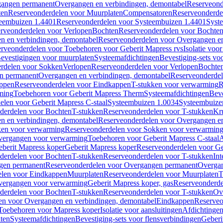
gangen permanent
Overgangen en verbindingen, demontabel
Reserveond
ten
Reserveonderdelen voor Muurplaten
Compensatoren
Reserveonderde
eembuizen 1.4401
Reserveonderdelen voor Systeembuizen 1.4401
Syst
rveonderdelen voor Verlopen
Bochten
Reserveonderdelen voor Bochte
n en verbindingen, demontabel
Reserveonderdelen voor Overgangen en
rveonderdelen voor Toebehoren voor Geberit Mapress rvs
Isolatie voor
evestigingen voor muurplaten
Systeemafdichtingen
Bevestiging-sets vo
rdelen voor Sokken
Verlopen
Reserveonderdelen voor Verlopen
Bochte
n permanent
Overgangen en verbindingen, demontabel
Reserveonderdel
ppen
Reserveonderdelen voor Eindkappen
T-stukken voor verwarming
R
ming
Toebehoren voor Geberit Mapress Therm
Systeemafdichtingen
Beve
elen voor Geberit Mapress C-staal
Systeembuizen 1.0034
Systeembuize
derdelen voor Bochten
T-stukken
Reserveonderdelen voor T-stukken
Kr
n en verbindingen, demontabel
Reserveonderdelen voor Overgangen en
en voor verwarming
Reserveonderdelen voor Sokken voor verwarmin
vergangen voor verwarming
Toebehoren voor Geberit Mapress C-staal
A
berit Mapress koper
Geberit Mapress koper
Reserveonderdelen voor Ge
derdelen voor Bochten
T-stukken
Reserveonderdelen voor T-stukken
Int
gen permanent
Reserveonderdelen voor Overgangen permanent
Overgan
elen voor Eindkappen
Muurplaten
Reserveonderdelen voor Muurplaten
T
vergangen voor verwarming
Geberit Mapress koper, gas
Reserveonderde
derdelen voor Bochten
T-stukken
Reserveonderdelen voor T-stukken
Ov
en voor Overgangen en verbindingen, demontabel
Eindkappen
Reserveo
Toebehoren voor Mapress koper
Isolatie voor aansluitingen
Afdichtingen
ten
Systeemafdichtingen
Bevestiging-sets voor flensverbindingen
Geberi