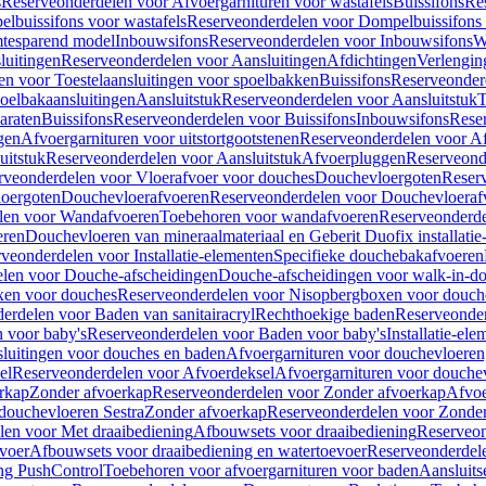
s
Reserveonderdelen voor Afvoergarnituren voor wastafels
Buissifons
Re
lbuissifons voor wastafels
Reserveonderdelen voor Dompelbuissifons 
mtesparend model
Inbouwsifons
Reserveonderdelen voor Inbouwsifons
W
luitingen
Reserveonderdelen voor Aansluitingen
Afdichtingen
Verlengin
n voor Toestelaansluitingen voor spoelbakken
Buissifons
Reserveonder
oelbakaansluitingen
Aansluitstuk
Reserveonderdelen voor Aansluitstuk
T
araten
Buissifons
Reserveonderdelen voor Buissifons
Inbouwsifons
Rese
gen
Afvoergarnituren voor uitstortgootstenen
Reserveonderdelen voor Afv
uitstuk
Reserveonderdelen voor Aansluitstuk
Afvoerpluggen
Reserveond
rveonderdelen voor Vloerafvoer voor douches
Douchevloergoten
Reser
loergoten
Douchevloerafvoeren
Reserveonderdelen voor Douchevloeraf
len voor Wandafvoeren
Toebehoren voor wandafvoeren
Reserveonderde
eren
Douchevloeren van mineraalmateriaal en Geberit Duofix installatie
veonderdelen voor Installatie-elementen
Specifieke douchebakafvoeren
len voor Douche-afscheidingen
Douche-afscheidingen voor walk-in-d
xen voor douches
Reserveonderdelen voor Nisopbergboxen voor douch
erdelen voor Baden van sanitairacryl
Rechthoekige baden
Reserveonder
 voor baby's
Reserveonderdelen voor Baden voor baby's
Installatie-el
luitingen voor douches en baden
Afvoergarnituren voor douchevloeren
el
Reserveonderdelen voor Afvoerdeksel
Afvoergarnituren voor douche
rkap
Zonder afvoerkap
Reserveonderdelen voor Zonder afvoerkap
Afvoe
douchevloeren Sestra
Zonder afvoerkap
Reserveonderdelen voor Zonder
len voor Met draaibediening
Afbouwsets voor draaibediening
Reserveon
voer
Afbouwsets voor draaibediening en watertoevoer
Reserveonderdele
ng PushControl
Toebehoren voor afvoergarnituren voor baden
Aansluits