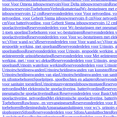
voor Voor Omega inbouwreservoirs
Voor Delta inbouwreservoirs
Rese
inbouwreservoirs
Toebehoren
Verbruiksmateriaal
Wc-besturingen met el
inbouwreservoirs 12 cm
Reserveonderdelen voor Voor netvoeding, vo
netvoeding, voor Geberit Sigma inbouwreservoirs 8 cm
Voor netvoedi
cm
Voor batterijvoeding, voor Geberit Sigma inbouwreservoirs 12 cm
spoelactivering
Reserveonderdelen voor Wc-besturingen met pneumati
1-toets spoeling
Toebehoren voor wc-besturingen
Reserveonderdelen v
spoelactivering
Reserveonderdelen voor Voor wc-besturingen met elekt
wc's
Voor wand-wc's
Reserveonderdelen voor Voor wand-wc's
Voor st
gespoelde werking, met spoelrand
Reserveonderdelen voor Urinoirs, 
spoelrandloos
Reserveonderdelen voor Urinoirs, gespoelde werking, s
geïntegreerde urinoirbesturing
Reserveonderdelen voor Met geïntegreer
werking, met / voor wc-deksel
Reserveonderdelen voor Urinoirs, gesp
spoelrand
Urinoirs waterloze werking
Reserveonderdelen voor Urinoir
Urinoirscheidingswanden
Urinoirscheidingswanden van kunststof
Rese
Urinoirscheidingswanden van glas
Urinoirscheidingswanden van sanit
en sifontoebehoren
Spoelpijpen, spoelbochten en adapters
Reserveonde
voor sanitaire toestellen
Urinoirstuursystemen
Inbouwmontage
Reserve
netvoeding
Met elektronische spoelactivering, batterijvoeding
Reserveo
pneumatische spoelactivering
Basic
Reserveonderdelen voor Basic
Op
spoelactivering, netvoeding
Met elektronische spoelactivering, batteri
Toebehoren
Ruwbouw- en vervangingssets
Reserveonderdelen voor R
toebehoren
Bedieningshulp
Apparaataansluitingen voor wc's, urinoirs 
slophoppers
Sifons
Reserveonderdelen voor Sifons
Aansluitbochten
Res
Aansluitsets
Spoelbochtverlengingen
Reserveonderdelen voor Spoelbo