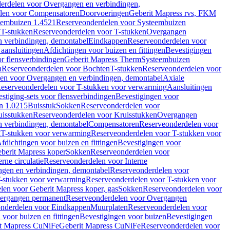
erdelen voor Overgangen en verbindingen,
len voor Compensatoren
Doorvoeringen
Geberit Mapress rvs, FKM
eembuizen 1.4521
Reserveonderdelen voor Systeembuizen
n
T-stukken
Reserveonderdelen voor T-stukken
Overgangen
 verbindingen, demontabel
Eindkappen
Reserveonderdelen voor
 aansluitingen
Afdichtingen voor buizen en fittingen
Bevestigingen
or flensverbindingen
Geberit Mapress Therm
Systeembuizen
n
Reserveonderdelen voor Bochten
T-stukken
Reserveonderdelen voor
en voor Overgangen en verbindingen, demontabel
Axiale
eserveonderdelen voor T-stukken voor verwarming
Aansluitingen
stiging-sets voor flensverbindingen
Bevestigingen voor
n 1.0215
Buisstuk
Sokken
Reserveonderdelen voor
uisstukken
Reserveonderdelen voor Kruisstukken
Overgangen
 verbindingen, demontabel
Compensatoren
Reserveonderdelen voor
g
T-stukken voor verwarming
Reserveonderdelen voor T-stukken voor
fdichtingen voor buizen en fittingen
Bevestigingen voor
berit Mapress koper
Sokken
Reserveonderdelen voor
erne circulatie
Reserveonderdelen voor Interne
gen en verbindingen, demontabel
Reserveonderdelen voor
-stukken voor verwarming
Reserveonderdelen voor T-stukken voor
len voor Geberit Mapress koper, gas
Sokken
Reserveonderdelen voor
ergangen permanent
Reserveonderdelen voor Overgangen
nderdelen voor Eindkappen
Muurplaten
Reserveonderdelen voor
 voor buizen en fittingen
Bevestigingen voor buizen
Bevestigingen
t Mapress CuNiFe
Geberit Mapress CuNiFe
Reserveonderdelen voor