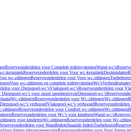
men
Reserveonderdelen voor Complete toiletsystemen
Wand-wc's
Reserv
wc-keramiek
Reserveonderdelen voor Voor wc-keramiek
Designplaten
R
oor wc-zittingen
Reserveonderdelen voor Voor wc-zittingen
Toebehore
ingen
Voor wc-zittingen en complete toiletsystemen
Wc's
Verbruiksmater
delen voor Diepspoel-wc’s
Vlakspoel-wc’s
Reserveonderdelen voor Vla
 Diepspoel-wc's voor opzet spoelreservoir
Diepspoel-wc’s
Reserveonder
laatst
Wc-zittingen
Reserveonderdelen voor Wc-zittingen
Wc-zittingen
R
 Diepspoel-wc’s verhoogd
Vlakspoel-wc’s verhoogd
Reserveonderdelen
-zittingen
Reserveonderdelen voor Comfort wc-zittingen
Wc-zittingen
R
nderen
Reserveonderdelen voor Wc’s voor kinderen
Wand-wc's
Reserveo
ittingen voor kinderen
Wc-zittingen
Reserveonderdelen voor Wc-zittin
Reserveonderdelen voor Wandbidets
Staande bidets
Toebehoren
Reserve
en
Voor Sigma inbouwreservoirs
Reserveonderdelen voor Voor Sigma in