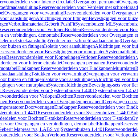
erveonderdelen voor Interne circulatie
Overgangen permanent
Overgang
roefdraadaansluiting
Reserveonderdelen voor Verdeler met schroefdraad
bel
Overgangen voor verwarming
Reserveonderdelen voor Overgangen 
voor aansluitingen
Afdichtingen voor fittingen
Bevestigingen voor buiz
ingen
Verbruiksmateriaal
Geberit PushFit
Systeembuizen ML
Systeembui
Reserveonderdelen voor Verlopen
Bochten
Reserveonderdelen voor Boc
n en verbindingen, demontabel
Reserveonderdelen voor Overgangen en
eler met steekaansluiting
Verdeler met schroefdraadaansluiting
Overgan
voor buizen en fittingen
Isolatie voor aansluitingen
Afdichtingen voor bui
eserveonderdelen voor Bevestigingen voor muurplaten
Systeemafdichti
gen
Reserveonderdelen voor Koppelingen
Verlopen
Reserveonderdelen 
erdelen voor Interne circulatie
Overgangen permanent
Reserveonderde
emontabel
Eindkappen
Reserveonderdelen voor Eindkappen
Muurplaten
R
draadaansluiting
T-stukken voor verwarming
Overgangen voor verwarm
voor buizen en fittingen
Isolatie voor aansluitingen
Afdichtingen voor bui
igingen voor muurplaten
Systeemafdichtingen
Bevestiging-sets voor fl
1
Reserveonderdelen voor Systeembuizen 1.4401
Systeembuizen 1.452
rveonderdelen voor Verlopen
Bochten
Reserveonderdelen voor Bochte
nent
Reserveonderdelen voor Overgangen permanent
Overgangen en ve
ompensatoren
Doorvoeringen
Eindkappen
Reserveonderdelen voor Eind
steembuizen 1.4401
Reserveonderdelen voor Systeembuizen 1.4401
Bui
derdelen voor Bochten
T-stukken
Reserveonderdelen voor T-stukken
Ov
en voor Overgangen en verbindingen, demontabel
Eindkappen
Reserveo
eberit Mapress rvs, LABS-vrij
Systeembuizen 1.4401
Reserveonderdel
eonderdelen voor Sokken
Verlopen
Reserveonderdelen voor Verlopen
Bo