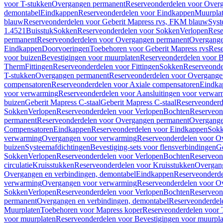
voor T-stukken
Overgangen permanent
Reserveonderdelen voor Over
demontabel
Eindkappen
Reserveonderdelen voor Eindkappen
Muurpla
blauw
Reserveonderdelen voor Geberit Mapress rvs, FKM blauw
Syst
1.4521
Buisstuk
Sokken
Reserveonderdelen voor Sokken
Verlopen
Rese
permanent
Reserveonderdelen voor Overgangen permanent
Overgange
Eindkappen
Doorvoeringen
Toebehoren voor Geberit Mapress rvs
Rese
voor buizen
Bevestigingen voor muurplaten
Reserveonderdelen voor B
Therm
Fittingen
Reserveonderdelen voor Fittingen
Sokken
Reserveonde
T-stukken
Overgangen permanent
Reserveonderdelen voor Overgange
compensatoren
Reserveonderdelen voor Axiale compensatoren
Eindka
voor verwarming
Reserveonderdelen voor Aansluitingen voor verwar
buizen
Geberit Mapress C-staal
Geberit Mapress C-staal
Reserveonderd
Sokken
Verlopen
Reserveonderdelen voor Verlopen
Bochten
Reserveon
permanent
Reserveonderdelen voor Overgangen permanent
Overgange
Compensatoren
Eindkappen
Reserveonderdelen voor Eindkappen
Sokk
verwarming
Overgangen voor verwarming
Reserveonderdelen voor O
buizen
Systeemafdichtingen
Bevestiging-sets voor flensverbindingen
Ge
Sokken
Verlopen
Reserveonderdelen voor Verlopen
Bochten
Reserveon
circulatie
Kruisstukken
Reserveonderdelen voor Kruisstukken
Overgan
Overgangen en verbindingen, demontabel
Eindkappen
Reserveonderd
verwarming
Overgangen voor verwarming
Reserveonderdelen voor O
Sokken
Verlopen
Reserveonderdelen voor Verlopen
Bochten
Reserveon
permanent
Overgangen en verbindingen, demontabel
Reserveonderdel
Muurplaten
Toebehoren voor Mapress koper
Reserveonderdelen voor 
voor muurplaten
Reserveonderdelen voor Bevestigingen voor muurpla