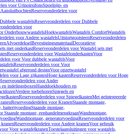
len voor Urinoirsifons
Spoelpijp- en
k
Aansluitbochten
Reserveonderdelen voor
Dubbele wastafels
Reserveonderdelen voor Dubbele
eonderdelen voor
or Onderbouwwastafels
Hoekwastafels
Wastafels Comfort
Wastafels
erdelen voor Andere wastafels
Uitstortgootsteen
Reserveonderdelen
ren
Afvoerdeksel
Bevestigingsmateriaal
Decoratieve
sets met onderkast
Reserveonderdelen voor Wastafel sets met
sten
Reserveonderdelen voor Wastafelonderkasten
Voor
delen voor Voor dubbele wastafels
Voor
stafels
Reserveonderdelen voor Voor
twastafel afgerond design
Voor opzetwastafel
elen voor Lage zijkasten
Hoge kasten
Reserveonderdelen voor Hoge
Reserveonderdelen voor Ander
n en indelingsboxen
Handdoekhouders en
actdozen
Verdere toebehoren
Spiegels en
egelkasten
Reserveonderdelen voor Spiegelkasten
Met geïntegreerde
ranen
Reserveonderdelen voor Kranen
Staande montage,
 batterijvoeding
Staande montage,
or Staande montage, eenhandelmengkraan
Wandmontage,
jvoeding
Wandmontage, generatorvoeding
Reserveonderdelen voor
 kranen
Reserveonderdelen voor Andere kranen
Voor gebruik
voor Voor wastafelkranen
Toestelaansluitingen voor wastafels,