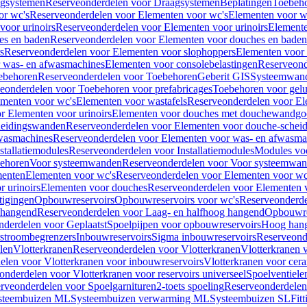
gsystemen
Reserveonderdelen voor Draagsystemen
Beplatingen
Toebeh
or wc's
Reserveonderdelen voor Elementen voor wc's
Elementen voor wa
voor urinoirs
Reserveonderdelen voor Elementen voor urinoirs
Element
es en baden
Reserveonderdelen voor Elementen voor douches en baden
s
Reserveonderdelen voor Elementen voor slophoppers
Elementen voor
 was- en afwasmachines
Elementen voor consolebelastingen
Reserveond
ebehoren
Reserveonderdelen voor Toebehoren
Geberit GIS
Systeemwan
eonderdelen voor Toebehoren voor prefabricages
Toebehoren voor gelui
ementen voor wc's
Elementen voor wastafels
Reserveonderdelen voor El
r Elementen voor urinoirs
Elementen voor douches met douchewandgo
heidingswanden
Reserveonderdelen voor Elementen voor douche-schei
wasmachines
Reserveonderdelen voor Elementen voor was- en afwasma
stallatiemodules
Reserveonderdelen voor Installatiemodules
Modules vo
behoren
Voor systeemwanden
Reserveonderdelen voor Voor systeemwa
menten
Elementen voor wc's
Reserveonderdelen voor Elementen voor wc
 urinoirs
Elementen voor douches
Reserveonderdelen voor Elementen 
tigingen
Opbouwreservoirs
Opbouwreservoirs voor wc's
Reserveonderde
 hangend
Reserveonderdelen voor Laag- en halfhoog hangend
Opbouwres
nderdelen voor Geplaatst
Spoelpijpen voor opbouwreservoirs
Hoog han
rstroombegrenzers
Inbouwreservoirs
Sigma inbouwreservoirs
Reserveond
len
Vlotterkranen
Reserveonderdelen voor Vlotterkranen
Vlotterkranen 
elen voor Vlotterkranen voor inbouwreservoirs
Vlotterkranen voor cera
onderdelen voor Vlotterkranen voor reservoirs universeel
Spoelventiele
rveonderdelen voor Spoelgarnituren
2-toets spoeling
Reserveonderdelen 
steembuizen ML
Systeembuizen verwarming ML
Systeembuizen SL
Fit