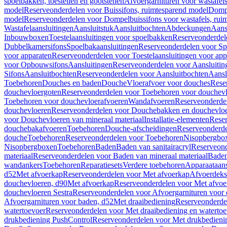
spoelbakken, toestellen en gootstenen
Afvoergarnituren voor wastafel
model
Reserveonderdelen voor Buissifons, ruimtesparend model
Dompe
model
Reserveonderdelen voor Dompelbuissifons voor wastafels, rui
Wastafelaansluitingen
Aansluitstuk
Aansluitbochten
Abdeckungen
Aans
Inbouwboxen
Toestelaansluitingen voor spoelbakken
Reserveonderdele
Dubbelkamersifons
Spoelbakaansluitingen
Reserveonderdelen voor Sp
voor apparaten
Reserveonderdelen voor Toestelaansluitingen voor app
voor Opbouwsifons
Aansluitingen
Reserveonderdelen voor Aansluitin
Sifons
Aansluitbochten
Reserveonderdelen voor Aansluitbochten
Aansl
Toebehoren
Douches en baden
Douche
Vloerafvoer voor douches
Rese
douchevloergoten
Reserveonderdelen voor Toebehoren voor douchev
Toebehoren voor douchevloerafvoeren
Wandafvoeren
Reserveonderde
douchevloeren
Reserveonderdelen voor Douchebakken en douchevlo
voor Douchevloeren van mineraal materiaal
Installatie-elementen
Reser
douchebakafvoeren
Toebehoren
Douche-afscheidingen
Reserveonderde
douche
Toebehoren
Reserveonderdelen voor Toebehoren
Nisopbergbo
Nisopbergboxen
Toebehoren
Baden
Baden van sanitairacryl
Reserveond
materiaal
Reserveonderdelen voor Baden van mineraal materiaal
Baden
wandankers
Toebehoren
Reparatiesets
Verdere toebehoren
Apparaataans
d52
Met afvoerkap
Reserveonderdelen voor Met afvoerkap
Afvoerdeks
douchevloeren, d90
Met afvoerkap
Reserveonderdelen voor Met afvoe
douchevloeren Sestra
Reserveonderdelen voor Afvoergarnituren voor 
Afvoergarnituren voor baden, d52
Met draaibediening
Reserveonderde
watertoevoer
Reserveonderdelen voor Met draaibediening en watertoe
drukbediening PushControl
Reserveonderdelen voor Met drukbedieni