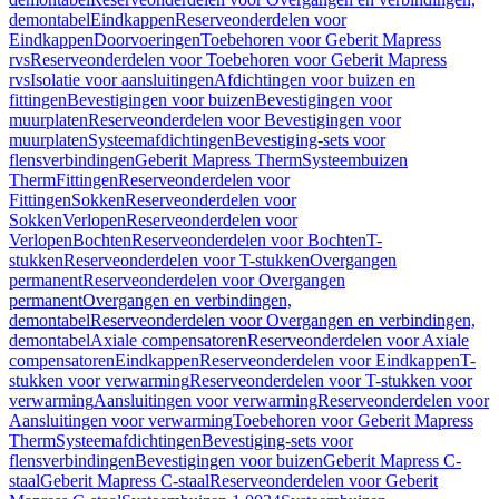
demontabel
Eindkappen
Reserveonderdelen voor
Eindkappen
Doorvoeringen
Toebehoren voor Geberit Mapress
rvs
Reserveonderdelen voor Toebehoren voor Geberit Mapress
rvs
Isolatie voor aansluitingen
Afdichtingen voor buizen en
fittingen
Bevestigingen voor buizen
Bevestigingen voor
muurplaten
Reserveonderdelen voor Bevestigingen voor
muurplaten
Systeemafdichtingen
Bevestiging-sets voor
flensverbindingen
Geberit Mapress Therm
Systeembuizen
Therm
Fittingen
Reserveonderdelen voor
Fittingen
Sokken
Reserveonderdelen voor
Sokken
Verlopen
Reserveonderdelen voor
Verlopen
Bochten
Reserveonderdelen voor Bochten
T-
stukken
Reserveonderdelen voor T-stukken
Overgangen
permanent
Reserveonderdelen voor Overgangen
permanent
Overgangen en verbindingen,
demontabel
Reserveonderdelen voor Overgangen en verbindingen,
demontabel
Axiale compensatoren
Reserveonderdelen voor Axiale
compensatoren
Eindkappen
Reserveonderdelen voor Eindkappen
T-
stukken voor verwarming
Reserveonderdelen voor T-stukken voor
verwarming
Aansluitingen voor verwarming
Reserveonderdelen voor
Aansluitingen voor verwarming
Toebehoren voor Geberit Mapress
Therm
Systeemafdichtingen
Bevestiging-sets voor
flensverbindingen
Bevestigingen voor buizen
Geberit Mapress C-
staal
Geberit Mapress C-staal
Reserveonderdelen voor Geberit