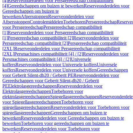
[4]
Reserveonderdelen voor Persgereedschap compatibiliteit
[4]
Gereedschappen om buizen te bewerken
Reserveonderdelen voor
Gereedschappen om buizen te
bewerken
Afpersstoppen
Reserveonderdelen voor
Afpersstoppen
Controlemiddelen
Toebehoren
Persgereedschap
Reserve
voor Persgereedschap
Persgereedschap compatibiliteit
[1]
Reserveonderdelen voor Persgereedschap compatibiliteit
[1]
Persgereedschap compatibiliteit [2]
Reserveonderdelen voor
Persgereedschap compatibiliteit [2]
Persgereedschap compatibiliteit
[2XL]
Reserveonderdelen voor Persgereedschap compatibiliteit
[2XL]
Persmachines compatibiliteit [4] / [2]
Reserveonderdelen voor
Persmachines compatibiliteit [4] / [2]
Universele
koffers
Reserveonderdelen voor Universele koffers
Universele
koffers
Reserveonderdelen voor Universele koffers
Gereedschappen
voor Geberit Silent-db20 / Geberit PE
Reserveonderdelen voor
Gereedschappen voor Geberit Silent-db20 / Geberit
PE
Elektrolasgereedschappen
Reserveonderdelen voor
Elektrolasgereedschappen
Toebehoren voor
elektrolasgereedschappen
Spiegellasgereedschappen
Reserveonderdele
voor Spiegellasgereedschappen
Toebehoren voor
spiegellasgereedschappen
Reserveonderdelen voor Toebehoren voor
spiegellasgereedschappen
Gereedschappen om buizen te
bewerken
Reserveonderdelen voor Gereedschappen om buizen te
bewerken
Toebehoren voor gereedschappen om buizen te
bewerken
Reserveonderdelen voor Toebehoren voor