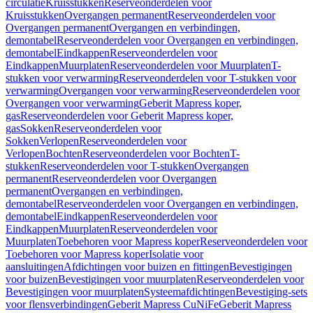
circulatie
Kruisstukken
Reserveonderdelen voor
Kruisstukken
Overgangen permanent
Reserveonderdelen voor
Overgangen permanent
Overgangen en verbindingen,
demontabel
Reserveonderdelen voor Overgangen en verbindingen,
demontabel
Eindkappen
Reserveonderdelen voor
Eindkappen
Muurplaten
Reserveonderdelen voor Muurplaten
T-
stukken voor verwarming
Reserveonderdelen voor T-stukken voor
verwarming
Overgangen voor verwarming
Reserveonderdelen voor
Overgangen voor verwarming
Geberit Mapress koper,
gas
Reserveonderdelen voor Geberit Mapress koper,
gas
Sokken
Reserveonderdelen voor
Sokken
Verlopen
Reserveonderdelen voor
Verlopen
Bochten
Reserveonderdelen voor Bochten
T-
stukken
Reserveonderdelen voor T-stukken
Overgangen
permanent
Reserveonderdelen voor Overgangen
permanent
Overgangen en verbindingen,
demontabel
Reserveonderdelen voor Overgangen en verbindingen,
demontabel
Eindkappen
Reserveonderdelen voor
Eindkappen
Muurplaten
Reserveonderdelen voor
Muurplaten
Toebehoren voor Mapress koper
Reserveonderdelen voor
Toebehoren voor Mapress koper
Isolatie voor
aansluitingen
Afdichtingen voor buizen en fittingen
Bevestigingen
voor buizen
Bevestigingen voor muurplaten
Reserveonderdelen voor
Bevestigingen voor muurplaten
Systeemafdichtingen
Bevestiging-sets
voor flensverbindingen
Geberit Mapress CuNiFe
Geberit Mapress