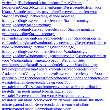
verlichting
Toebehoren
Lichtelementen
Greep
Verdere
toebehoren
Contactdozen
Kranen
Kranen
Reserveonderdelen voor
Kranen
Staande montage, netvoeding
Reserveonderdelen voor
Staande montage, netvoeding
Staande montage,
batterijvoeding
Reserveonderdelen voor Staande montage,
batterijvoeding
Staande montage,
generatorvoeding
Reserveonderdelen voor Staande montage,
generatorvoeding
Staande montage,
eenhandelmengkraan
Reserveonderdelen voor Staande montage,
eenhandelmengkraan
Wandmontage, netvoeding
Reserveonderdelen
voor Wandmontage, netvoeding
Wandmontage,
batterijvoeding
Reserveonderdelen voor Wandmontage,
batterijvoeding
Wandmontage, generatorvoeding
Reserveonderdelen
voor Wandmontage, generatorvoeding
Wandmontage,
tweeknopsmengkraan
Reserveonderdelen voor Wandmontage,
tweeknopsmengkraan
Andere kranen
Reserveonderdelen voor
Andere kranen
Voor gebruik buiten
Reserveonderdelen voor Voor
gebruik buiten
Toebehoren
Reserveonderdelen voor Toebehoren
Voor
wastafelkranen
Reserveonderdelen voor Voor
wastafelkranen
Toestelaansluitingen voor wastafels, spoelbakken,
toestellen en gootstenen
Afvoergarnituren voor
wastafels
Reserveonderdelen voor Afvoergarnituren voor
wastafels
Buissifons
Reserveonderdelen voor Buissifons
Buissifons,
ruimtesparend model
Reserveonderdelen voor Buissifons,
ruimtesparend model
Dompelbuissifons voor