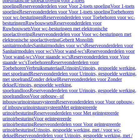
pneumatische spoelactivering
Voor 2-toets
spoeling
Reserveonderdelen voor Voor 2-toets spoeling
Voor 1-toets
spoeling
Reserveonderdelen voor Voor 1-toets spoeling
Toebehoren
voor wc-besturingen
Reserveonderdelen voor Toebehoren voor wc-
besturingen
Ruwbouwsets
Reserveonderdelen voor
Ruwbouwsets
Voor wc-besturingen met elektronische
spoelactivering
Reserveonderdelen voor Voor wc-besturingen met
elektronische spoelactivering
Geberit Monolith
sanitairmodules
Sanitairmodules voor wc's
Reserveonderdelen voor
Sanitairmodules voor wc's
Voor wand-wc's
Reserveonderdelen voor
Voor wand-wc's
Voor staande wc's
Reserveonderdelen voor Voor
staande wc's
Toebehoren
Reserveonderdelen voor
Toebehoren
Verbruiksmateriaal
Urinoirs
Urinoirs, gespoelde werking,
met spoelrand
Reserveonderdelen voor Urinoirs, gespoelde werking,
met spoelrand
Zonder deksel
Reserveonderdelen voor Zonder
deksel
Urinoirs, gespoelde werking,
spoelrandloos
Reserveonderdelen voor Urinoirs, gespoelde werking,
spoelrandloos
Voor opbouw- of
inbouwurinoirstuursysteem
Reserveonderdelen voor Voor opbouw-
of inbouwurinoirstuursysteem
Met geïntegreerde
urinoirbesturing
Reserveonderdelen voor Met geïntegreerde
urinoirbesturing
Voor geïntegreerde
urinoirbesturing
Reserveonderdelen voor Voor geïntegreerde
urinoirbesturing
Urinoirs, gespoelde werking, met / voor wc-
deksel
Reserveonderdelen voor Urinoirs, gespoelde werking, met /