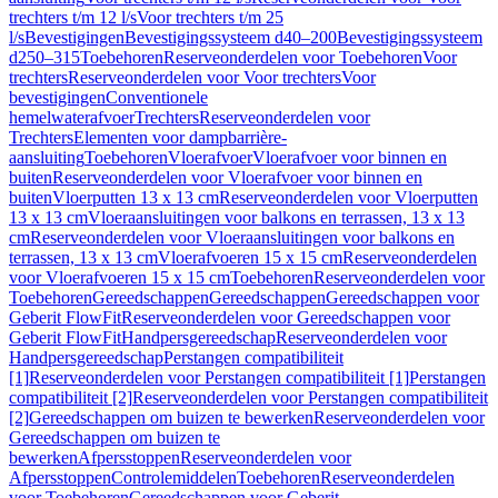
trechters t/m 12 l/s
Voor trechters t/m 25
l/s
Bevestigingen
Bevestigingssysteem d40–200
Bevestigingssysteem
d250–315
Toebehoren
Reserveonderdelen voor Toebehoren
Voor
trechters
Reserveonderdelen voor Voor trechters
Voor
bevestigingen
Conventionele
hemelwaterafvoer
Trechters
Reserveonderdelen voor
Trechters
Elementen voor dampbarrière-
aansluiting
Toebehoren
Vloerafvoer
Vloerafvoer voor binnen en
buiten
Reserveonderdelen voor Vloerafvoer voor binnen en
buiten
Vloerputten 13 x 13 cm
Reserveonderdelen voor Vloerputten
13 x 13 cm
Vloeraansluitingen voor balkons en terrassen, 13 x 13
cm
Reserveonderdelen voor Vloeraansluitingen voor balkons en
terrassen, 13 x 13 cm
Vloerafvoeren 15 x 15 cm
Reserveonderdelen
voor Vloerafvoeren 15 x 15 cm
Toebehoren
Reserveonderdelen voor
Toebehoren
Gereedschappen
Gereedschappen
Gereedschappen voor
Geberit FlowFit
Reserveonderdelen voor Gereedschappen voor
Geberit FlowFit
Handpersgereedschap
Reserveonderdelen voor
Handpersgereedschap
Perstangen compatibiliteit
[1]
Reserveonderdelen voor Perstangen compatibiliteit [1]
Perstangen
compatibiliteit [2]
Reserveonderdelen voor Perstangen compatibiliteit
[2]
Gereedschappen om buizen te bewerken
Reserveonderdelen voor
Gereedschappen om buizen te
bewerken
Afpersstoppen
Reserveonderdelen voor
Afpersstoppen
Controlemiddelen
Toebehoren
Reserveonderdelen
voor Toebehoren
Gereedschappen voor Geberit