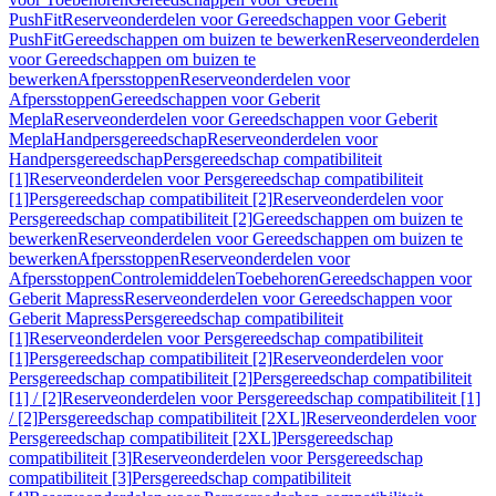
PushFit
Reserveonderdelen voor Gereedschappen voor Geberit
PushFit
Gereedschappen om buizen te bewerken
Reserveonderdelen
voor Gereedschappen om buizen te
bewerken
Afpersstoppen
Reserveonderdelen voor
Afpersstoppen
Gereedschappen voor Geberit
Mepla
Reserveonderdelen voor Gereedschappen voor Geberit
Mepla
Handpersgereedschap
Reserveonderdelen voor
Handpersgereedschap
Persgereedschap compatibiliteit
[1]
Reserveonderdelen voor Persgereedschap compatibiliteit
[1]
Persgereedschap compatibiliteit [2]
Reserveonderdelen voor
Persgereedschap compatibiliteit [2]
Gereedschappen om buizen te
bewerken
Reserveonderdelen voor Gereedschappen om buizen te
bewerken
Afpersstoppen
Reserveonderdelen voor
Afpersstoppen
Controlemiddelen
Toebehoren
Gereedschappen voor
Geberit Mapress
Reserveonderdelen voor Gereedschappen voor
Geberit Mapress
Persgereedschap compatibiliteit
[1]
Reserveonderdelen voor Persgereedschap compatibiliteit
[1]
Persgereedschap compatibiliteit [2]
Reserveonderdelen voor
Persgereedschap compatibiliteit [2]
Persgereedschap compatibiliteit
[1] / [2]
Reserveonderdelen voor Persgereedschap compatibiliteit [1]
/ [2]
Persgereedschap compatibiliteit [2XL]
Reserveonderdelen voor
Persgereedschap compatibiliteit [2XL]
Persgereedschap
compatibiliteit [3]
Reserveonderdelen voor Persgereedschap
compatibiliteit [3]
Persgereedschap compatibiliteit