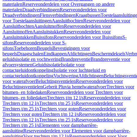
materialen
Reserveonderdelen voor Overgangen op andere
materialen
Draadverbindingen
Reserveonderdelen voor
Draadverbindingen
Flensverbindingen
Kraagbussen
Toestelaansluiting
voor Toestelaansluitingen
Aansluitbochten
Reserveonderdelen voor
Aansluitbochten
Aansluitmoffen
Reserveonderdelen voor
Aansluitmoffen
Aansluitstukken
Reserveonderdelen voor
Aansluitstukken
Buissifons
Reserveonderdelen voor Buissifons
S-
sifons
Reserveonderdelen voor S-
sifons
Toebehoren
Beugels
Bevestigingen voor
beugels
Draagschalen
Eindkappen
Afdichtingen
Beschermdeksels
Verbr
geluidsisolatie en vochtwering
Brandpreventie
Brandpreventie voor
afvoersystemen
Geluidsisolatie
Isolatie voor
contactgeluidontkoppeling
Isolatie voor luchtgeluid en
contactgeluidontkoppeling
Vochtwering
Afdichtingen
Beluchtingsventi
voor waterafvoer
Beluchtingsventielen
Reserveonderdelen voor
Beluchtingsventielen
Geberit Pluvia hemelwaterafvoer
Trechters voor
bitumen- en foliedaken
Reserveonderdelen voor Trechters voor
bitumen- en foliedaken
Trechters t/m 12 l/s
Reserveonderdelen voor
Trechters t/m 12 l/s
Trechters t/m 25 l/s
Reserveonderdelen voor
Trechters t/m 25 l/s
Trechters voor goten
Reserveonderdelen voor
Trechters voor goten
Trechters t/m 12 l/s
Reserveonderdelen voor
Trechters t/m 12 l/s
Trechters t/m 25 l/s
Reserveonderdelen voor
Trechters t/m 25 l/s
Elementen voor dampbarrière-
aansluiting
Reserveonderdelen voor Elementen voor dampbarrière-
aansluiting
Voor trechters t/m 12 l/s
Reserveonderdelen voor Voor