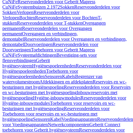
CuNiFe
Reserveonderdelen voor Geberit Mapress
CuNiFe
Systeembuizen 2.1972
Sokken
Reserveonderdelen voor
Sokken
Verlopen
Reserveonderdelen voor
Verlopen
Bochten
Reserveonderdelen voor Bochten
T-
stukken
Reserveonderdelen voor T-stukken
Overgangen
permanent
Reserveonderdelen voor Overgangen
permanent
Overgangen en verbindingen,
demontabel
Reserveonderdelen voor Overgangen en verbindingen,
demontabel
Doorvoeringen
Reserveonderdelen voor
Doorvoeringen
Toebehoren voor Geberit Mapress
CuNiFe
Systeemafdichtingen
Bevestiging-sets voor
flensverbindingen
Geberit
hygiënesysteem
Hygiënespoeleenheden
Reserveonderdelen voor
Hygiënespoeleenheden
Toebehoren voor
hygiënespoeleenheden
Sensoren
Kabels
Begrenzer van
watervolumestroom
Afdekkingen en afdekplaten
Reservoirs en wc-
besturingen met hygiënespoeling
Reserveonderdelen voor Reservoirs
en wc-besturingen met hygiënespoeling
Inbouwreservoirs met
hygiënespoeling
Hygiëne-inbouwmodules
Reserveonderdelen voor
Hygiëne-inbouwmodules
Toebehoren voor reservoirs en wc-
besturingen met hygiënespoeling
Reserveonderdelen voor
Toebehoren voor reservoirs en wc-besturingen met
hygiënespoeling
Sensoren
Kabel
Voedingsapparaten
Reserveonderdelen
voor Voedingsapparaten
Netwerkcomponenten
Geberit Connect
toebehoren voor Geberit hygiënesysteem
Reserveonderdelen voor