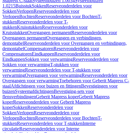
Mapress C-staal
Systeembuizen 1.0034
Systeembuizen
1.0215
Buisstuk
Sokken
Reserveonderdelen voor
Sokken
Verlopen
Reserveonderdelen voor
Verlopen
Bochten
Reserveonderdelen voor Bochten
T-
stukken
Reserveonderdelen voor T-
stukken
Kruisstukken
Reserveonderdelen voor
Kruisstukken
Overgangen permanent
Reserveonderdelen voor
Overgangen permanent
Overgangen en verbindingen,
demontabel
Reserveonderdelen voor Overgangen en verbindingen,
demontabel
Compensatoren
Reserveonderdelen voor
Compensatoren
Eindkappen
Reserveonderdelen voor
Eindkappen
Sokken voor verwarming
Reserveonderdelen voor
Sokken voor verwarming
T-stukken voor
verwarming
Reserveonderdelen voor T-stukken voor
verwarming
Overgangen voor verwarming
Reserveonderdelen voor
Overgangen voor verwarming
Toebehoren voor Geberit Mapress C-
staal
Afdichtingen voor buizen en fittingen
Bevestigingen voor
buizen
Systeemafdichtingen
Bevestiging-sets voor
flensverbindingen
Geberit Mapress koper
Geberit Mapress
koper
Reserveonderdelen voor Geberit Mapress
koper
Sokken
Reserveonderdelen voor
Sokken
Verlopen
Reserveonderdelen voor
Verlopen
Bochten
Reserveonderdelen voor Bochten
T-
stukken
Reserveonderdelen voor T-stukken
Interne
circulatie
Reserveonderdelen voor Interne