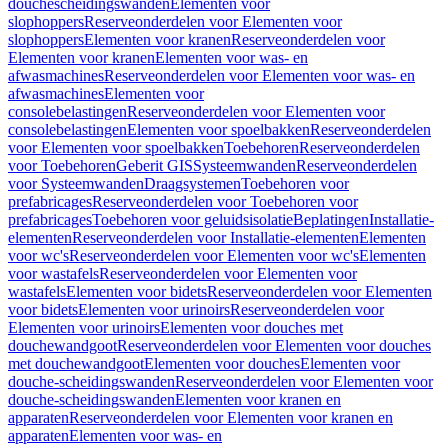
douchescheidingswanden
Elementen voor
slophoppers
Reserveonderdelen voor Elementen voor
slophoppers
Elementen voor kranen
Reserveonderdelen voor
Elementen voor kranen
Elementen voor was- en
afwasmachines
Reserveonderdelen voor Elementen voor was- en
afwasmachines
Elementen voor
consolebelastingen
Reserveonderdelen voor Elementen voor
consolebelastingen
Elementen voor spoelbakken
Reserveonderdelen
voor Elementen voor spoelbakken
Toebehoren
Reserveonderdelen
voor Toebehoren
Geberit GIS
Systeemwanden
Reserveonderdelen
voor Systeemwanden
Draagsystemen
Toebehoren voor
prefabricages
Reserveonderdelen voor Toebehoren voor
prefabricages
Toebehoren voor geluidsisolatie
Beplatingen
Installatie-
elementen
Reserveonderdelen voor Installatie-elementen
Elementen
voor wc's
Reserveonderdelen voor Elementen voor wc's
Elementen
voor wastafels
Reserveonderdelen voor Elementen voor
wastafels
Elementen voor bidets
Reserveonderdelen voor Elementen
voor bidets
Elementen voor urinoirs
Reserveonderdelen voor
Elementen voor urinoirs
Elementen voor douches met
douchewandgoot
Reserveonderdelen voor Elementen voor douches
met douchewandgoot
Elementen voor douches
Elementen voor
douche-scheidingswanden
Reserveonderdelen voor Elementen voor
douche-scheidingswanden
Elementen voor kranen en
apparaten
Reserveonderdelen voor Elementen voor kranen en
apparaten
Elementen voor was- en