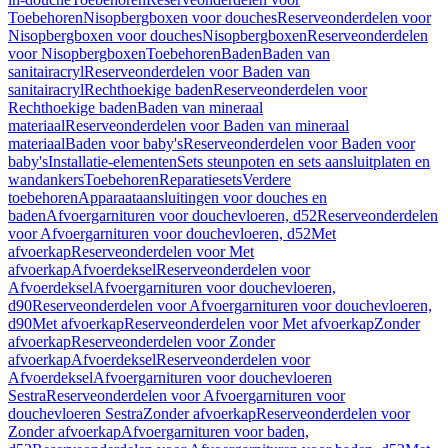
Toebehoren
Nisopbergboxen voor douches
Reserveonderdelen voor
Nisopbergboxen voor douches
Nisopbergboxen
Reserveonderdelen
voor Nisopbergboxen
Toebehoren
Baden
Baden van
sanitairacryl
Reserveonderdelen voor Baden van
sanitairacryl
Rechthoekige baden
Reserveonderdelen voor
Rechthoekige baden
Baden van mineraal
materiaal
Reserveonderdelen voor Baden van mineraal
materiaal
Baden voor baby's
Reserveonderdelen voor Baden voor
baby's
Installatie-elementen
Sets steunpoten en sets aansluitplaten en
wandankers
Toebehoren
Reparatiesets
Verdere
toebehoren
Apparaataansluitingen voor douches en
baden
Afvoergarnituren voor douchevloeren, d52
Reserveonderdelen
voor Afvoergarnituren voor douchevloeren, d52
Met
afvoerkap
Reserveonderdelen voor Met
afvoerkap
Afvoerdeksel
Reserveonderdelen voor
Afvoerdeksel
Afvoergarnituren voor douchevloeren,
d90
Reserveonderdelen voor Afvoergarnituren voor douchevloeren,
d90
Met afvoerkap
Reserveonderdelen voor Met afvoerkap
Zonder
afvoerkap
Reserveonderdelen voor Zonder
afvoerkap
Afvoerdeksel
Reserveonderdelen voor
Afvoerdeksel
Afvoergarnituren voor douchevloeren
Sestra
Reserveonderdelen voor Afvoergarnituren voor
douchevloeren Sestra
Zonder afvoerkap
Reserveonderdelen voor
Zonder afvoerkap
Afvoergarnituren voor baden,