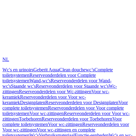
NL
Wc's en urinoirs
Geberit AquaClean douchewc’s
Complete
toiletsystemen
Reserveonderdelen voor Complete
toiletsystemen
Wand-wc's
Reserveonderdelen voor Wand-
wc's
Staande wc's
Reserveonderdelen voor Staande wc's
Wc-
zittingen
Reserveonderdelen voor Wc-zittingen
Voor wc-
keramiek
Reserveonderdelen voor Voor wc-
keramiek
Designplaten
Reserveonderdelen voor Designplaten
Voor
complete toiletsystemen
Reserveonderdelen voor Voor complete
toiletsystemen
Voor wc-zittingen
Reserveonderdelen voor Voor wc-
zittingen
Toebehoren
Reserveonderdelen voor Toebehoren
Voor
complete toiletsystemen
Voor wc-zittingen
Reserveonderdelen voor
Voor wc-zittingen
Voor wc-zittingen en complete
toiletsystemen
Wc's
Verbruiksmateriaal
Functie-eenheden
Wc's en wc-