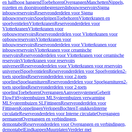
en halfhoog hangend
Toebehoren
Overgangen
Manchetten
Nippels,
rozetten en doorstroombegrenzers
Inbouwreservoirs
Sigma
inbouwreservoirs
Reserveonderdelen voor Sigma
inbouwreservoirs
Spoelpijpen
Toebehoren
Vlotterkranen en
spoelventielen
Vlotterkranen
Reserveonderdelen voor
Vlotterkranen
Vlotterkranen voor
opbouwreservoirs
Reserveonderdelen voor Vlotterkranen voor
opbouwreservoirs
Vlotterkranen voor
inbouwreservoirs
Reserveonderdelen voor Vlotterkranen voor
inbouwreservoirs
Vlotterkranen voor ceramische
reservoirs
Reserveonderdelen voor Vlotterkranen voor ceramische
reservoirs
Vlotterkranen voor reservoirs
universeel
Reserveonderdelen voor Vlotterkranen voor reservoirs
universeel
Spoelventielen
Reserveonderdelen voor Spoelventielen
2-
toets spoeling
Reserveonderdelen voor 2-toets
spoeling
Spoelgarnituren
Reserveonderdelen voor Spoelgarnituren
2-
toets spoeling
Reserveonderdelen voor 2-toets
spoeling
Toebehoren
Overgangen
Aanvoersystemen
Geberit
FlowFit
Systeembuizen ML
Systeembuizen verwarming
ML
Systeembuizen SL
Fittingen
Reserveonderdelen voor
Fittingen
Koppelingen
Verlopen
Bochten
T-stukken
Interne
circulatie
Reserveonderdelen voor Interne circulatie
Overgangen
permanent
Overgangen en verbindingen,
demontabel
Reserveonderdelen voor Overgangen en verbindingen,
demontabel
Eindkappen
Muurplaten
Verdeler met