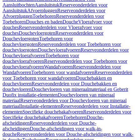
Aansluitbochten
Aansluitstuk
Reserveonderdelen voor
Aansluitstuk
Afvoerpluggen
Reserveonderdelen voor
Afvoerpluggen
Toebehoren
Reserveonderdelen voor
Toebehoren
Douches en baden
Douche
Vloerafvoer voor
douches
Reserveonderdelen voor Vloerafvoer voor
douches
Douchevloergoten
Reserveonderdelen voor
Douchevloergoten
Toebehoren voor
douchevloergoten
Reserveonderdelen voor Toebehoren voor
douchevloergoten
Douchevloerafvoeren
Reserveonderdelen voor
Douchevloerafvoeren
Toebehoren voor
douchevloerafvoeren
Reserveonderdelen voor Toebehoren voor
douchevloerafvoeren
Wandafvoeren
Reserveonderdelen voor
Wandafvoeren
Toebehoren voor wandafvoeren
Reserveonderdelen
voor Toebehoren voor wandafvoeren
Douchebakken en
douchevloeren
Reserveonderdelen voor Douchebakken en
douchevloeren
Douchevloeren van mineraalmateriaal en Geberit
Duofix installatie-elementen
Douchevloeren van mineraal
materiaal
Reserveonderdelen voor Douchevloeren van mineraal
materiaal
Installatie-elementen
Reserveonderdelen voor Installatie-
elementen
Specifieke douchebakafvoeren
Reserveonderdelen voor
Specifieke douchebakafvoeren
Toebehoren
Douche-
afscheidingen
Reserveonderdelen voor Douche-
afscheidingen
Douche-afscheidingen voor walk-in-
douche
Reserveonderdelen voor Douche-afscheidingen voor walk-
in-douche
Toebehoren
Reserveonderdelen voor