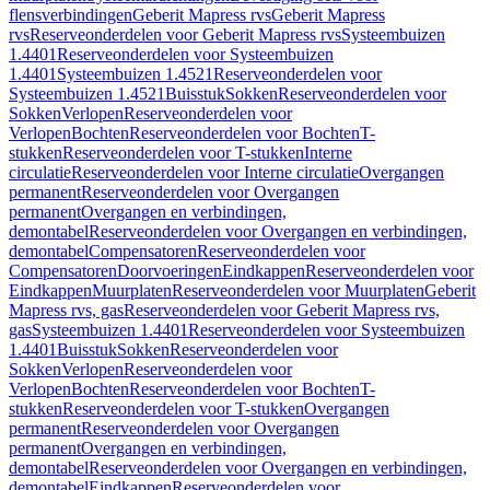
flensverbindingen
Geberit Mapress rvs
Geberit Mapress
rvs
Reserveonderdelen voor Geberit Mapress rvs
Systeembuizen
1.4401
Reserveonderdelen voor Systeembuizen
1.4401
Systeembuizen 1.4521
Reserveonderdelen voor
Systeembuizen 1.4521
Buisstuk
Sokken
Reserveonderdelen voor
Sokken
Verlopen
Reserveonderdelen voor
Verlopen
Bochten
Reserveonderdelen voor Bochten
T-
stukken
Reserveonderdelen voor T-stukken
Interne
circulatie
Reserveonderdelen voor Interne circulatie
Overgangen
permanent
Reserveonderdelen voor Overgangen
permanent
Overgangen en verbindingen,
demontabel
Reserveonderdelen voor Overgangen en verbindingen,
demontabel
Compensatoren
Reserveonderdelen voor
Compensatoren
Doorvoeringen
Eindkappen
Reserveonderdelen voor
Eindkappen
Muurplaten
Reserveonderdelen voor Muurplaten
Geberit
Mapress rvs, gas
Reserveonderdelen voor Geberit Mapress rvs,
gas
Systeembuizen 1.4401
Reserveonderdelen voor Systeembuizen
1.4401
Buisstuk
Sokken
Reserveonderdelen voor
Sokken
Verlopen
Reserveonderdelen voor
Verlopen
Bochten
Reserveonderdelen voor Bochten
T-
stukken
Reserveonderdelen voor T-stukken
Overgangen
permanent
Reserveonderdelen voor Overgangen
permanent
Overgangen en verbindingen,
demontabel
Reserveonderdelen voor Overgangen en verbindingen,
demontabel
Eindkappen
Reserveonderdelen voor