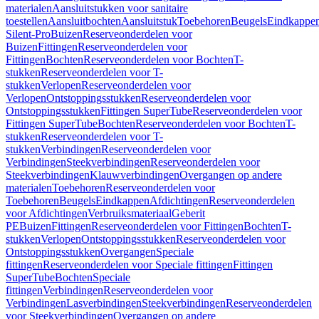
materialen
Aansluitstukken voor sanitaire
toestellen
Aansluitbochten
Aansluitstuk
Toebehoren
Beugels
Eindkappe
Silent-Pro
Buizen
Reserveonderdelen voor
Buizen
Fittingen
Reserveonderdelen voor
Fittingen
Bochten
Reserveonderdelen voor Bochten
T-
stukken
Reserveonderdelen voor T-
stukken
Verlopen
Reserveonderdelen voor
Verlopen
Ontstoppingsstukken
Reserveonderdelen voor
Ontstoppingsstukken
Fittingen SuperTube
Reserveonderdelen voor
Fittingen SuperTube
Bochten
Reserveonderdelen voor Bochten
T-
stukken
Reserveonderdelen voor T-
stukken
Verbindingen
Reserveonderdelen voor
Verbindingen
Steekverbindingen
Reserveonderdelen voor
Steekverbindingen
Klauwverbindingen
Overgangen op andere
materialen
Toebehoren
Reserveonderdelen voor
Toebehoren
Beugels
Eindkappen
Afdichtingen
Reserveonderdelen
voor Afdichtingen
Verbruiksmateriaal
Geberit
PE
Buizen
Fittingen
Reserveonderdelen voor Fittingen
Bochten
T-
stukken
Verlopen
Ontstoppingsstukken
Reserveonderdelen voor
Ontstoppingsstukken
Overgangen
Speciale
fittingen
Reserveonderdelen voor Speciale fittingen
Fittingen
SuperTube
Bochten
Speciale
fittingen
Verbindingen
Reserveonderdelen voor
Verbindingen
Lasverbindingen
Steekverbindingen
Reserveonderdelen
voor Steekverbindingen
Overgangen op andere