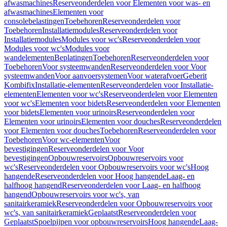
afwasmachines
Reserveonderdelen voor Elementen voor was- en
afwasmachines
Elementen voor
consolebelastingen
Toebehoren
Reserveonderdelen voor
Toebehoren
Installatiemodules
Reserveonderdelen voor
Installatiemodules
Modules voor wc's
Reserveonderdelen voor
Modules voor wc's
Modules voor
wandelementen
Beplatingen
Toebehoren
Reserveonderdelen voor
Toebehoren
Voor systeemwanden
Reserveonderdelen voor Voor
systeemwanden
Voor aanvoersystemen
Voor waterafvoer
Geberit
Kombifix
Installatie-elementen
Reserveonderdelen voor Installatie-
elementen
Elementen voor wc's
Reserveonderdelen voor Elementen
voor wc's
Elementen voor bidets
Reserveonderdelen voor Elementen
voor bidets
Elementen voor urinoirs
Reserveonderdelen voor
Elementen voor urinoirs
Elementen voor douches
Reserveonderdelen
voor Elementen voor douches
Toebehoren
Reserveonderdelen voor
Toebehoren
Voor wc-elementen
Voor
bevestigingen
Reserveonderdelen voor Voor
bevestigingen
Opbouwreservoirs
Opbouwreservoirs voor
wc's
Reserveonderdelen voor Opbouwreservoirs voor wc's
Hoog
hangende
Reserveonderdelen voor Hoog hangende
Laag- en
halfhoog hangend
Reserveonderdelen voor Laag- en halfhoog
hangend
Opbouwreservoirs voor wc's, van
sanitairkeramiek
Reserveonderdelen voor Opbouwreservoirs voor
wc's, van sanitairkeramiek
Geplaatst
Reserveonderdelen voor
Geplaatst
Spoelpijpen voor opbouwreservoirs
Hoog hangende
Laag-