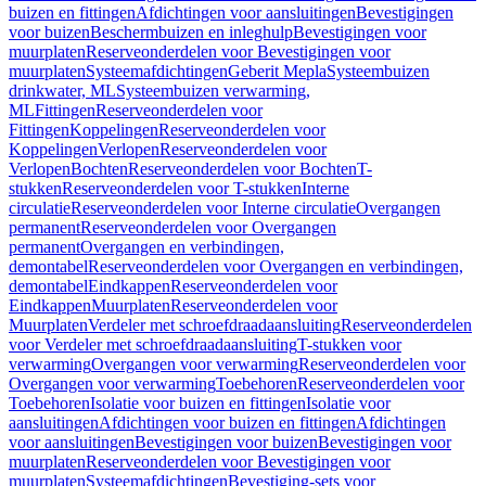
buizen en fittingen
Afdichtingen voor aansluitingen
Bevestigingen
voor buizen
Beschermbuizen en inleghulp
Bevestigingen voor
muurplaten
Reserveonderdelen voor Bevestigingen voor
muurplaten
Systeemafdichtingen
Geberit Mepla
Systeembuizen
drinkwater, ML
Systeembuizen verwarming,
ML
Fittingen
Reserveonderdelen voor
Fittingen
Koppelingen
Reserveonderdelen voor
Koppelingen
Verlopen
Reserveonderdelen voor
Verlopen
Bochten
Reserveonderdelen voor Bochten
T-
stukken
Reserveonderdelen voor T-stukken
Interne
circulatie
Reserveonderdelen voor Interne circulatie
Overgangen
permanent
Reserveonderdelen voor Overgangen
permanent
Overgangen en verbindingen,
demontabel
Reserveonderdelen voor Overgangen en verbindingen,
demontabel
Eindkappen
Reserveonderdelen voor
Eindkappen
Muurplaten
Reserveonderdelen voor
Muurplaten
Verdeler met schroefdraadaansluiting
Reserveonderdelen
voor Verdeler met schroefdraadaansluiting
T-stukken voor
verwarming
Overgangen voor verwarming
Reserveonderdelen voor
Overgangen voor verwarming
Toebehoren
Reserveonderdelen voor
Toebehoren
Isolatie voor buizen en fittingen
Isolatie voor
aansluitingen
Afdichtingen voor buizen en fittingen
Afdichtingen
voor aansluitingen
Bevestigingen voor buizen
Bevestigingen voor
muurplaten
Reserveonderdelen voor Bevestigingen voor
muurplaten
Systeemafdichtingen
Bevestiging-sets voor