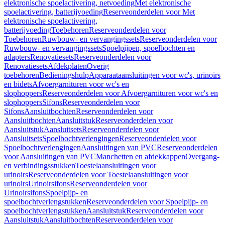
elektronische spoelactivering, netvoeding
Met elektronische
spoelactivering, batterijvoeding
Reserveonderdelen voor Met
elektronische spoelactivering,
batterijvoeding
Toebehoren
Reserveonderdelen voor
Toebehoren
Ruwbouw- en vervangingssets
Reserveonderdelen voor
Ruwbouw- en vervangingssets
Spoelpijpen, spoelbochten en
adapters
Renovatiesets
Reserveonderdelen voor
Renovatiesets
Afdekplaten
Overig
toebehoren
Bedieningshulp
Apparaataansluitingen voor wc's, urinoirs
en bidets
Afvoergarnituren voor wc's en
slophoppers
Reserveonderdelen voor Afvoergarnituren voor wc's en
slophoppers
Sifons
Reserveonderdelen voor
Sifons
Aansluitbochten
Reserveonderdelen voor
Aansluitbochten
Aansluitstuk
Reserveonderdelen voor
Aansluitstuk
Aansluitsets
Reserveonderdelen voor
Aansluitsets
Spoelbochtverlengingen
Reserveonderdelen voor
Spoelbochtverlengingen
Aansluitingen van PVC
Reserveonderdelen
voor Aansluitingen van PVC
Manchetten en afdekkappen
Overgang-
en verbindingsstukken
Toestelaansluitingen voor
urinoirs
Reserveonderdelen voor Toestelaansluitingen voor
urinoirs
Urinoirsifons
Reserveonderdelen voor
Urinoirsifons
Spoelpijp- en
spoelbochtverlengstukken
Reserveonderdelen voor Spoelpijp- en
spoelbochtverlengstukken
Aansluitstuk
Reserveonderdelen voor
Aansluitstuk
Aansluitbochten
Reserveonderdelen voor