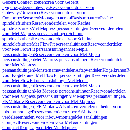
Geberit Connect toebehoren voor Geberit
hygiënesysteem
Gateways
Reserveonderdelen voor
Gateways
Omvormer
Reserveonderdelen voor
Omvormer
Sensoren
Montagemateriaal
Basisarmaturen
Rechte
spindelafsluiters
Reserveonderdelen voor Rechte
spindelafsluiters
Met Mapress persaansluitingen
Reserveonderdelen
voor Met Mapress persaansluitingen
Schuine
spindelafsluiters
Reserveonderdelen voor Schuine
spindelafsluiters
Met FlowFit persaansluitingen
Reserveonderdelen
voor Met FlowFit persaansluitingen
Met Mepla
persaansluitingen
Reserveonderdelen voor Met Mepla
persaansluitingen
Met Mapress persaansluitingen
Reserveonderdelen
voor Met Mapress
persaansluitingen
Monsternameventielen
Aftapventielen
Kogelkranen
R
voor Kogelkranen
Met FlowFit persaansluitingen
Reserveonderdelen
voor Met FlowFit persaansluitingen
Met Mepla
persaansluitingen
Reserveonderdelen voor Met Mepla
persaansluitingen
Met Mapress persaansluitingen
Reserveonderdelen
voor Met Mapress persaansluitingen
Met Mapress persaansluitingen,
FKM blauw
Reserveonderdelen voor Met Mapress
persaansluitingen, FKM blauw
Afsluit- en verdelereenheden voor
inbouwmontage
Reserveonderdelen voor Afsluit- en
verdelereenheden voor inbouwmontage
Met aansluitingen
Compact
Reserveonderdelen voor Met aansluitingen
Compact
Terugslagventielen
Met Mapress