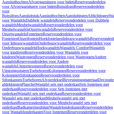
Aansluitbochten
Afvoergarnituren voor bidets
Reserveonderdelen
voor Afvoergarnituren voor bidets
Buissifons
Reserveonderdelen
voor
Buissifons
Aansluitstuk
Aansluitbochten
Aansluitingen
Afdichtingen
Was
voor Wastafels
Dubbele wastafels
Reserveonderdelen voor Dubbele
wastafels
Meubelwastafels
Reserveonderdelen voor
Meubelwastafels
Opzetwastafels
Reserveonderdelen voor
Opzetwastafels
Fonteinen
Reserveonderdelen voor
Fonteinen
Opzetfontein
Hoekfonteinen
Inbouwwastafels
Reserveonderd
voor Inbouwwastafels
Onderbouwwastafels
Reserveonderdelen voor
Onderbouwwastafels
Hoekwastafels
Wastafels Comfort
Wastafels
voor kinderen
Reserveonderdelen voor Wastafels voor
kinderen
Wastroggen
Reserveonderdelen voor Wastroggen
Andere
wastafels
Reserveonderdelen voor Andere
wastafels
Uitstortgootsteen
Reserveonderdelen voor
Uitstortgootsteen
Toebehoren
Kolommen
Reserveonderdelen voor
Kolommen
Sifonkappen
Reserveonderdelen voor
Sifonkappen
Toebehoren
Afvoerdeksel
Bevestigingsmateriaal
Decorati
afdekkingen
Planchet
Wastafel sets met onderkast
Sets fonteinen met
onderkast
Reserveonderdelen voor Sets fonteinen met
onderkast
Wastafel sets met onderkast
Reserveonderdelen voor
Wastafel sets met onderkast
Meubelwastafel sets met
onderkast
Reserveonderdelen voor Meubelwastafel sets met
onderkast
Badkamermeubilair
Wastafelonderkasten
Reserveonderdelen
voor Wastafelonderkasten
Voor fonteinen
Reserveonderdelen voor