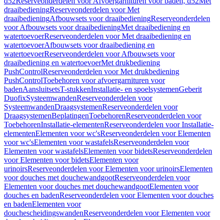
d52
Reserveonderdelen voor Afvoergarnituren voor baden, d52
Met
draaibediening
Reserveonderdelen voor Met
draaibediening
Afbouwsets voor draaibediening
Reserveonderdelen
voor Afbouwsets voor draaibediening
Met draaibediening en
watertoevoer
Reserveonderdelen voor Met draaibediening en
watertoevoer
Afbouwsets voor draaibediening en
watertoevoer
Reserveonderdelen voor Afbouwsets voor
draaibediening en watertoevoer
Met drukbediening
PushControl
Reserveonderdelen voor Met drukbediening
PushControl
Toebehoren voor afvoergarnituren voor
baden
Aansluitsets
T-stukken
Installatie- en spoelsystemen
Geberit
Duofix
Systeemwanden
Reserveonderdelen voor
Systeemwanden
Draagsystemen
Reserveonderdelen voor
Draagsystemen
Beplatingen
Toebehoren
Reserveonderdelen voor
Toebehoren
Installatie-elementen
Reserveonderdelen voor Installatie-
elementen
Elementen voor wc's
Reserveonderdelen voor Elementen
voor wc's
Elementen voor wastafels
Reserveonderdelen voor
Elementen voor wastafels
Elementen voor bidets
Reserveonderdelen
voor Elementen voor bidets
Elementen voor
urinoirs
Reserveonderdelen voor Elementen voor urinoirs
Elementen
voor douches met douchewandgoot
Reserveonderdelen voor
Elementen voor douches met douchewandgoot
Elementen voor
douches en baden
Reserveonderdelen voor Elementen voor douches
en baden
Elementen voor
douchescheidingswanden
Reserveonderdelen voor Elementen voor