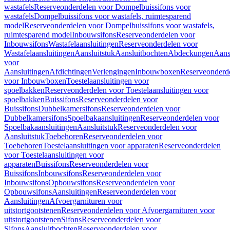
wastafels
Reserveonderdelen voor Dompelbuissifons voor
wastafels
Dompelbuissifons voor wastafels, ruimtesparend
model
Reserveonderdelen voor Dompelbuissifons voor wastafels,
ruimtesparend model
Inbouwsifons
Reserveonderdelen voor
Inbouwsifons
Wastafelaansluitingen
Reserveonderdelen voor
Wastafelaansluitingen
Aansluitstuk
Aansluitbochten
Abdeckungen
Aans
voor
Aansluitingen
Afdichtingen
Verlengingen
Inbouwboxen
Reserveonderd
voor Inbouwboxen
Toestelaansluitingen voor
spoelbakken
Reserveonderdelen voor Toestelaansluitingen voor
spoelbakken
Buissifons
Reserveonderdelen voor
Buissifons
Dubbelkamersifons
Reserveonderdelen voor
Dubbelkamersifons
Spoelbakaansluitingen
Reserveonderdelen voor
Spoelbakaansluitingen
Aansluitstuk
Reserveonderdelen voor
Aansluitstuk
Toebehoren
Reserveonderdelen voor
Toebehoren
Toestelaansluitingen voor apparaten
Reserveonderdelen
voor Toestelaansluitingen voor
apparaten
Buissifons
Reserveonderdelen voor
Buissifons
Inbouwsifons
Reserveonderdelen voor
Inbouwsifons
Opbouwsifons
Reserveonderdelen voor
Opbouwsifons
Aansluitingen
Reserveonderdelen voor
Aansluitingen
Afvoergarnituren voor
uitstortgootstenen
Reserveonderdelen voor Afvoergarnituren voor
uitstortgootstenen
Sifons
Reserveonderdelen voor
Sifons
Aansluitbochten
Reserveonderdelen voor