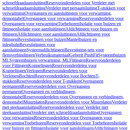
schroefdraadaansluiting
Reserveonderdelen voor Verdeler met
schroefdraadaansluiting
Verdeler met persaansluiting
T-stukken voor
verwarming
Overgangen en aansluitingen voor verwarming,
demontabel
Overgangen voor verwarming
Reserveonderdelen voor
Overgangen voor verwarming
Toebehoren
Isolatie voor buizen en
fittingen
Isolatie voor aansluitingen
Afdichtingen voor buizen en
fittingen
Afdichtingen voor aansluitingen
Afdichtingen voor
fittingen
Bevestigingen voor buizen
Mantelbuizen en
inleghulp
Bevestigingen voor
aansluitingen
Systeemafdichtingen
Bevestiging-sets voor
flensverbindingen
Verbruiksmateriaal
Geberit PushFit
Systeembuizen
ML
Systeembuizen verwarming, ML
Fittingen
Reserveonderdelen
voor Fittingen
Koppelingen
Reserveonderdelen voor
Koppelingen
Verlopen
Reserveonderdelen voor
Verlopen
Bochten
Reserveonderdelen voor Bochten
T-
stukken
Reserveonderdelen voor T-stukken
Overgangen
permanent
Reserveonderdelen voor Overgangen
permanent
Overgangen en verbindingen,
demontabel
Reserveonderdelen voor Overgangen en verbindingen,
demontabel
Muurplaten
Reserveonderdelen voor Muurplaten
Verdeler
met steekaansluiting
Reserveonderdelen voor Verdeler met
steekaansluiting
Verdeler met schroefdraadaansluiting
Overgangen
voor verwarming
Reserveonderdelen voor Overgangen voor
verwarming
Toebehoren
Reserveonderdelen voor Toebehoren
Isolatie
voor buizen en fittingen
Isolatie voor aansluitingen
Afdichtingen voor