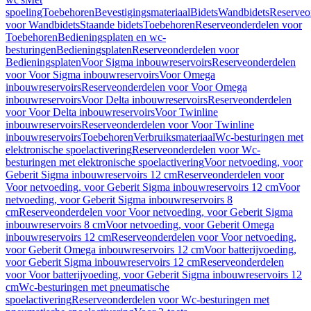
spoeling
Toebehoren
Bevestigingsmateriaal
Bidets
Wandbidets
Reserveo
voor Wandbidets
Staande bidets
Toebehoren
Reserveonderdelen voor
Toebehoren
Bedieningsplaten en wc-
besturingen
Bedieningsplaten
Reserveonderdelen voor
Bedieningsplaten
Voor Sigma inbouwreservoirs
Reserveonderdelen
voor Voor Sigma inbouwreservoirs
Voor Omega
inbouwreservoirs
Reserveonderdelen voor Voor Omega
inbouwreservoirs
Voor Delta inbouwreservoirs
Reserveonderdelen
voor Voor Delta inbouwreservoirs
Voor Twinline
inbouwreservoirs
Reserveonderdelen voor Voor Twinline
inbouwreservoirs
Toebehoren
Verbruiksmateriaal
Wc-besturingen met
elektronische spoelactivering
Reserveonderdelen voor Wc-
besturingen met elektronische spoelactivering
Voor netvoeding, voor
Geberit Sigma inbouwreservoirs 12 cm
Reserveonderdelen voor
Voor netvoeding, voor Geberit Sigma inbouwreservoirs 12 cm
Voor
netvoeding, voor Geberit Sigma inbouwreservoirs 8
cm
Reserveonderdelen voor Voor netvoeding, voor Geberit Sigma
inbouwreservoirs 8 cm
Voor netvoeding, voor Geberit Omega
inbouwreservoirs 12 cm
Reserveonderdelen voor Voor netvoeding,
voor Geberit Omega inbouwreservoirs 12 cm
Voor batterijvoeding,
voor Geberit Sigma inbouwreservoirs 12 cm
Reserveonderdelen
voor Voor batterijvoeding, voor Geberit Sigma inbouwreservoirs 12
cm
Wc-besturingen met pneumatische
spoelactivering
Reserveonderdelen voor Wc-besturingen met