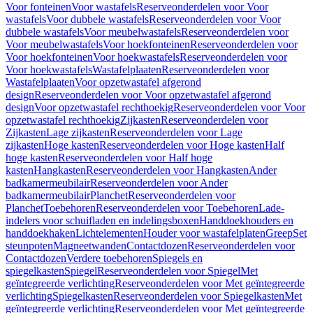
Voor fonteinen
Voor wastafels
Reserveonderdelen voor Voor
wastafels
Voor dubbele wastafels
Reserveonderdelen voor Voor
dubbele wastafels
Voor meubelwastafels
Reserveonderdelen voor
Voor meubelwastafels
Voor hoekfonteinen
Reserveonderdelen voor
Voor hoekfonteinen
Voor hoekwastafels
Reserveonderdelen voor
Voor hoekwastafels
Wastafelplaaten
Reserveonderdelen voor
Wastafelplaaten
Voor opzetwastafel afgerond
design
Reserveonderdelen voor Voor opzetwastafel afgerond
design
Voor opzetwastafel rechthoekig
Reserveonderdelen voor Voor
opzetwastafel rechthoekig
Zijkasten
Reserveonderdelen voor
Zijkasten
Lage zijkasten
Reserveonderdelen voor Lage
zijkasten
Hoge kasten
Reserveonderdelen voor Hoge kasten
Half
hoge kasten
Reserveonderdelen voor Half hoge
kasten
Hangkasten
Reserveonderdelen voor Hangkasten
Ander
badkamermeubilair
Reserveonderdelen voor Ander
badkamermeubilair
Planchet
Reserveonderdelen voor
Planchet
Toebehoren
Reserveonderdelen voor Toebehoren
Lade-
indelers voor schuifladen en indelingsboxen
Handdoekhouders en
handdoekhaken
Lichtelementen
Houder voor wastafelplaten
Greep
Set
steunpoten
Magneetwanden
Contactdozen
Reserveonderdelen voor
Contactdozen
Verdere toebehoren
Spiegels en
spiegelkasten
Spiegel
Reserveonderdelen voor Spiegel
Met
geïntegreerde verlichting
Reserveonderdelen voor Met geïntegreerde
verlichting
Spiegelkasten
Reserveonderdelen voor Spiegelkasten
Met
geïntegreerde verlichting
Reserveonderdelen voor Met geïntegreerde