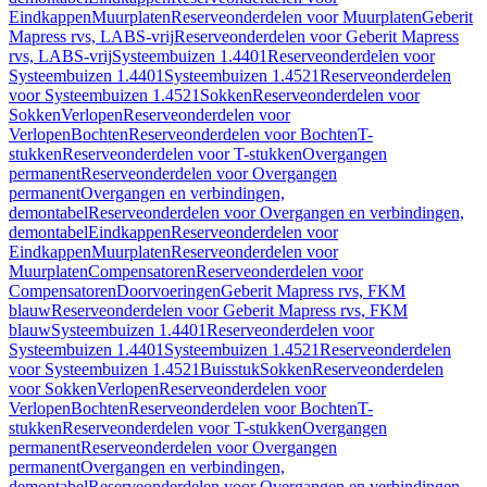
Eindkappen
Muurplaten
Reserveonderdelen voor Muurplaten
Geberit
Mapress rvs, LABS-vrij
Reserveonderdelen voor Geberit Mapress
rvs, LABS-vrij
Systeembuizen 1.4401
Reserveonderdelen voor
Systeembuizen 1.4401
Systeembuizen 1.4521
Reserveonderdelen
voor Systeembuizen 1.4521
Sokken
Reserveonderdelen voor
Sokken
Verlopen
Reserveonderdelen voor
Verlopen
Bochten
Reserveonderdelen voor Bochten
T-
stukken
Reserveonderdelen voor T-stukken
Overgangen
permanent
Reserveonderdelen voor Overgangen
permanent
Overgangen en verbindingen,
demontabel
Reserveonderdelen voor Overgangen en verbindingen,
demontabel
Eindkappen
Reserveonderdelen voor
Eindkappen
Muurplaten
Reserveonderdelen voor
Muurplaten
Compensatoren
Reserveonderdelen voor
Compensatoren
Doorvoeringen
Geberit Mapress rvs, FKM
blauw
Reserveonderdelen voor Geberit Mapress rvs, FKM
blauw
Systeembuizen 1.4401
Reserveonderdelen voor
Systeembuizen 1.4401
Systeembuizen 1.4521
Reserveonderdelen
voor Systeembuizen 1.4521
Buisstuk
Sokken
Reserveonderdelen
voor Sokken
Verlopen
Reserveonderdelen voor
Verlopen
Bochten
Reserveonderdelen voor Bochten
T-
stukken
Reserveonderdelen voor T-stukken
Overgangen
permanent
Reserveonderdelen voor Overgangen
permanent
Overgangen en verbindingen,
demontabel
Reserveonderdelen voor Overgangen en verbindingen,