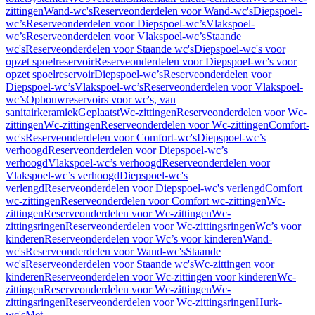
zittingen
Wand-wc's
Reserveonderdelen voor Wand-wc's
Diepspoel-
wc’s
Reserveonderdelen voor Diepspoel-wc’s
Vlakspoel-
wc’s
Reserveonderdelen voor Vlakspoel-wc’s
Staande
wc's
Reserveonderdelen voor Staande wc's
Diepspoel-wc's voor
opzet spoelreservoir
Reserveonderdelen voor Diepspoel-wc's voor
opzet spoelreservoir
Diepspoel-wc’s
Reserveonderdelen voor
Diepspoel-wc’s
Vlakspoel-wc’s
Reserveonderdelen voor Vlakspoel-
wc’s
Opbouwreservoirs voor wc's, van
sanitairkeramiek
Geplaatst
Wc-zittingen
Reserveonderdelen voor Wc-
zittingen
Wc-zittingen
Reserveonderdelen voor Wc-zittingen
Comfort-
wc's
Reserveonderdelen voor Comfort-wc's
Diepspoel-wc’s
verhoogd
Reserveonderdelen voor Diepspoel-wc’s
verhoogd
Vlakspoel-wc’s verhoogd
Reserveonderdelen voor
Vlakspoel-wc’s verhoogd
Diepspoel-wc's
verlengd
Reserveonderdelen voor Diepspoel-wc's verlengd
Comfort
wc-zittingen
Reserveonderdelen voor Comfort wc-zittingen
Wc-
zittingen
Reserveonderdelen voor Wc-zittingen
Wc-
zittingsringen
Reserveonderdelen voor Wc-zittingsringen
Wc’s voor
kinderen
Reserveonderdelen voor Wc’s voor kinderen
Wand-
wc's
Reserveonderdelen voor Wand-wc's
Staande
wc's
Reserveonderdelen voor Staande wc's
Wc-zittingen voor
kinderen
Reserveonderdelen voor Wc-zittingen voor kinderen
Wc-
zittingen
Reserveonderdelen voor Wc-zittingen
Wc-
zittingsringen
Reserveonderdelen voor Wc-zittingsringen
Hurk-
wc's
Met