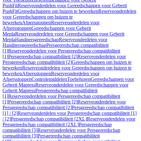
PushFit
Reserveonderdelen voor Gereedschappen voor Geberit
PushFit
Gereedschappen om buizen te bewerken
Reserveonderdelen
voor Gereedschappen om buizen te
bewerken
Afpersstoppen
Reserveonderdelen voor
Afpersstoppen
Gereedschappen voor Geberit
Mepla
Reserveonderdelen voor Gereedschappen voor Geberit
Mepla
Handpersgereedschap
Reserveonderdelen voor
Handpersgereedschap
Persgereedschap compatibiliteit
[1]
Reserveonderdelen voor Persgereedschap compatibiliteit
[1]
Persgereedschap compatibiliteit [2]
Reserveonderdelen voor
Persgereedschap compatibiliteit [2]
Gereedschappen om buizen te
bewerken
Reserveonderdelen voor Gereedschappen om buizen te
bewerken
Afpersstoppen
Reserveonderdelen voor
Afpersstoppen
Controlemiddelen
Toebehoren
Gereedschappen voor
Geberit Mapress
Reserveonderdelen voor Gereedschappen voor
Geberit Mapress
Persgereedschap compatibiliteit
[1]
Reserveonderdelen voor Persgereedschap compatibiliteit
[1]
Persgereedschap compatibiliteit [2]
Reserveonderdelen voor
Persgereedschap compatibiliteit [2]
Persgereedschap compatibiliteit
[1] / [2]
Reserveonderdelen voor Persgereedschap compatibiliteit [1]
/ [2]
Persgereedschap compatibiliteit [2XL]
Reserveonderdelen voor
Persgereedschap compatibiliteit [2XL]
Persgereedschap
compatibiliteit [3]
Reserveonderdelen voor Persgereedschap
compatibiliteit [3]
Persgereedschap compatibiliteit