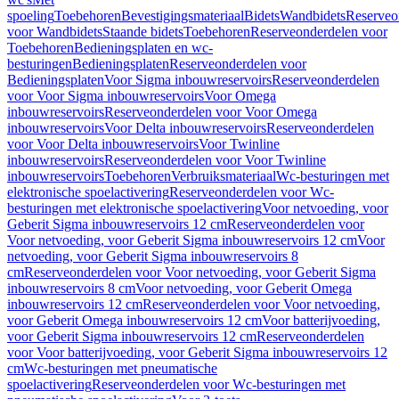
spoeling
Toebehoren
Bevestigingsmateriaal
Bidets
Wandbidets
Reserveo
voor Wandbidets
Staande bidets
Toebehoren
Reserveonderdelen voor
Toebehoren
Bedieningsplaten en wc-
besturingen
Bedieningsplaten
Reserveonderdelen voor
Bedieningsplaten
Voor Sigma inbouwreservoirs
Reserveonderdelen
voor Voor Sigma inbouwreservoirs
Voor Omega
inbouwreservoirs
Reserveonderdelen voor Voor Omega
inbouwreservoirs
Voor Delta inbouwreservoirs
Reserveonderdelen
voor Voor Delta inbouwreservoirs
Voor Twinline
inbouwreservoirs
Reserveonderdelen voor Voor Twinline
inbouwreservoirs
Toebehoren
Verbruiksmateriaal
Wc-besturingen met
elektronische spoelactivering
Reserveonderdelen voor Wc-
besturingen met elektronische spoelactivering
Voor netvoeding, voor
Geberit Sigma inbouwreservoirs 12 cm
Reserveonderdelen voor
Voor netvoeding, voor Geberit Sigma inbouwreservoirs 12 cm
Voor
netvoeding, voor Geberit Sigma inbouwreservoirs 8
cm
Reserveonderdelen voor Voor netvoeding, voor Geberit Sigma
inbouwreservoirs 8 cm
Voor netvoeding, voor Geberit Omega
inbouwreservoirs 12 cm
Reserveonderdelen voor Voor netvoeding,
voor Geberit Omega inbouwreservoirs 12 cm
Voor batterijvoeding,
voor Geberit Sigma inbouwreservoirs 12 cm
Reserveonderdelen
voor Voor batterijvoeding, voor Geberit Sigma inbouwreservoirs 12
cm
Wc-besturingen met pneumatische
spoelactivering
Reserveonderdelen voor Wc-besturingen met