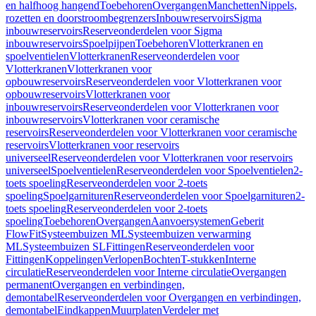
en halfhoog hangend
Toebehoren
Overgangen
Manchetten
Nippels,
rozetten en doorstroombegrenzers
Inbouwreservoirs
Sigma
inbouwreservoirs
Reserveonderdelen voor Sigma
inbouwreservoirs
Spoelpijpen
Toebehoren
Vlotterkranen en
spoelventielen
Vlotterkranen
Reserveonderdelen voor
Vlotterkranen
Vlotterkranen voor
opbouwreservoirs
Reserveonderdelen voor Vlotterkranen voor
opbouwreservoirs
Vlotterkranen voor
inbouwreservoirs
Reserveonderdelen voor Vlotterkranen voor
inbouwreservoirs
Vlotterkranen voor ceramische
reservoirs
Reserveonderdelen voor Vlotterkranen voor ceramische
reservoirs
Vlotterkranen voor reservoirs
universeel
Reserveonderdelen voor Vlotterkranen voor reservoirs
universeel
Spoelventielen
Reserveonderdelen voor Spoelventielen
2-
toets spoeling
Reserveonderdelen voor 2-toets
spoeling
Spoelgarnituren
Reserveonderdelen voor Spoelgarnituren
2-
toets spoeling
Reserveonderdelen voor 2-toets
spoeling
Toebehoren
Overgangen
Aanvoersystemen
Geberit
FlowFit
Systeembuizen ML
Systeembuizen verwarming
ML
Systeembuizen SL
Fittingen
Reserveonderdelen voor
Fittingen
Koppelingen
Verlopen
Bochten
T-stukken
Interne
circulatie
Reserveonderdelen voor Interne circulatie
Overgangen
permanent
Overgangen en verbindingen,
demontabel
Reserveonderdelen voor Overgangen en verbindingen,
demontabel
Eindkappen
Muurplaten
Verdeler met