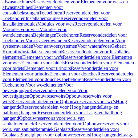
afwasmachines
Reserveonderdelen voor Elementen voor was- en
afwasmachines
Elementen voor
consolebelastingen
Toebehoren
Reserveonderdelen voor
Toebehoren
Installatiemodules
Reserveonderdelen voor
Installatiemodules
Modules voor wc's
Reserveonderdelen voor
Modules voor wc's
Modules voor
wandelementen
Beplatingen
Toebehoren
Reserveonderdelen voor
Toebehoren
Voor systeemwanden
Reserveonderdelen voor Voor
systeemwanden
Voor aanvoersystemen
Voor waterafvoer
Geberit
Kombifix
Installatie-elementen
Reserveonderdelen voor Installatie-
elementen
Elementen voor wc's
Reserveonderdelen voor Elementen
voor wc's
Elementen voor bidets
Reserveonderdelen voor Elementen
voor bidets
Elementen voor urinoirs
Reserveonderdelen voor
Elementen voor urinoirs
Elementen voor douches
Reserveonderdelen
voor Elementen voor douches
Toebehoren
Reserveonderdelen voor
Toebehoren
Voor wc-elementen
Voor
bevestigingen
Reserveonderdelen voor Voor
bevestigingen
Opbouwreservoirs
Opbouwreservoirs voor
wc's
Reserveonderdelen voor Opbouwreservoirs voor wc's
Hoog
hangende
Reserveonderdelen voor Hoog hangende
Laag- en
halfhoog hangend
Reserveonderdelen voor Laag- en halfhoog
hangend
Opbouwreservoirs voor wc's, van
sanitairkeramiek
Reserveonderdelen voor Opbouwreservoirs voor
wc's, van sanitairkeramiek
Geplaatst
Reserveonderdelen voor
Geplaatst
Spoelpijpen voor opbouwreservoirs
Hoog hangende
Laag-