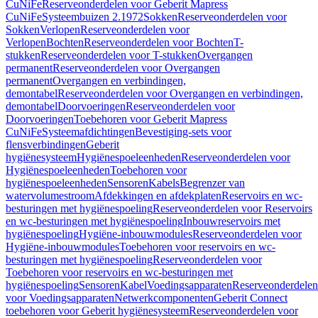
CuNiFe
Reserveonderdelen voor Geberit Mapress
CuNiFe
Systeembuizen 2.1972
Sokken
Reserveonderdelen voor
Sokken
Verlopen
Reserveonderdelen voor
Verlopen
Bochten
Reserveonderdelen voor Bochten
T-
stukken
Reserveonderdelen voor T-stukken
Overgangen
permanent
Reserveonderdelen voor Overgangen
permanent
Overgangen en verbindingen,
demontabel
Reserveonderdelen voor Overgangen en verbindingen,
demontabel
Doorvoeringen
Reserveonderdelen voor
Doorvoeringen
Toebehoren voor Geberit Mapress
CuNiFe
Systeemafdichtingen
Bevestiging-sets voor
flensverbindingen
Geberit
hygiënesysteem
Hygiënespoeleenheden
Reserveonderdelen voor
Hygiënespoeleenheden
Toebehoren voor
hygiënespoeleenheden
Sensoren
Kabels
Begrenzer van
watervolumestroom
Afdekkingen en afdekplaten
Reservoirs en wc-
besturingen met hygiënespoeling
Reserveonderdelen voor Reservoirs
en wc-besturingen met hygiënespoeling
Inbouwreservoirs met
hygiënespoeling
Hygiëne-inbouwmodules
Reserveonderdelen voor
Hygiëne-inbouwmodules
Toebehoren voor reservoirs en wc-
besturingen met hygiënespoeling
Reserveonderdelen voor
Toebehoren voor reservoirs en wc-besturingen met
hygiënespoeling
Sensoren
Kabel
Voedingsapparaten
Reserveonderdelen
voor Voedingsapparaten
Netwerkcomponenten
Geberit Connect
toebehoren voor Geberit hygiënesysteem
Reserveonderdelen voor