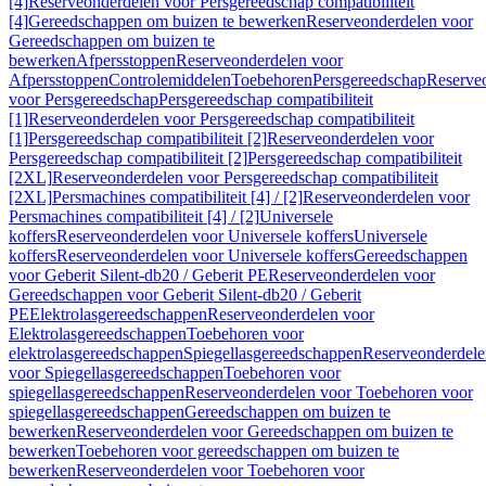
[4]
Reserveonderdelen voor Persgereedschap compatibiliteit
[4]
Gereedschappen om buizen te bewerken
Reserveonderdelen voor
Gereedschappen om buizen te
bewerken
Afpersstoppen
Reserveonderdelen voor
Afpersstoppen
Controlemiddelen
Toebehoren
Persgereedschap
Reserve
voor Persgereedschap
Persgereedschap compatibiliteit
[1]
Reserveonderdelen voor Persgereedschap compatibiliteit
[1]
Persgereedschap compatibiliteit [2]
Reserveonderdelen voor
Persgereedschap compatibiliteit [2]
Persgereedschap compatibiliteit
[2XL]
Reserveonderdelen voor Persgereedschap compatibiliteit
[2XL]
Persmachines compatibiliteit [4] / [2]
Reserveonderdelen voor
Persmachines compatibiliteit [4] / [2]
Universele
koffers
Reserveonderdelen voor Universele koffers
Universele
koffers
Reserveonderdelen voor Universele koffers
Gereedschappen
voor Geberit Silent-db20 / Geberit PE
Reserveonderdelen voor
Gereedschappen voor Geberit Silent-db20 / Geberit
PE
Elektrolasgereedschappen
Reserveonderdelen voor
Elektrolasgereedschappen
Toebehoren voor
elektrolasgereedschappen
Spiegellasgereedschappen
Reserveonderdele
voor Spiegellasgereedschappen
Toebehoren voor
spiegellasgereedschappen
Reserveonderdelen voor Toebehoren voor
spiegellasgereedschappen
Gereedschappen om buizen te
bewerken
Reserveonderdelen voor Gereedschappen om buizen te
bewerken
Toebehoren voor gereedschappen om buizen te
bewerken
Reserveonderdelen voor Toebehoren voor