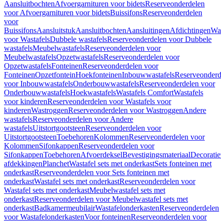
Aansluitbochten
Afvoergarnituren voor bidets
Reserveonderdelen
voor Afvoergarnituren voor bidets
Buissifons
Reserveonderdelen
voor
Buissifons
Aansluitstuk
Aansluitbochten
Aansluitingen
Afdichtingen
Was
voor Wastafels
Dubbele wastafels
Reserveonderdelen voor Dubbele
wastafels
Meubelwastafels
Reserveonderdelen voor
Meubelwastafels
Opzetwastafels
Reserveonderdelen voor
Opzetwastafels
Fonteinen
Reserveonderdelen voor
Fonteinen
Opzetfontein
Hoekfonteinen
Inbouwwastafels
Reserveonderd
voor Inbouwwastafels
Onderbouwwastafels
Reserveonderdelen voor
Onderbouwwastafels
Hoekwastafels
Wastafels Comfort
Wastafels
voor kinderen
Reserveonderdelen voor Wastafels voor
kinderen
Wastroggen
Reserveonderdelen voor Wastroggen
Andere
wastafels
Reserveonderdelen voor Andere
wastafels
Uitstortgootsteen
Reserveonderdelen voor
Uitstortgootsteen
Toebehoren
Kolommen
Reserveonderdelen voor
Kolommen
Sifonkappen
Reserveonderdelen voor
Sifonkappen
Toebehoren
Afvoerdeksel
Bevestigingsmateriaal
Decorati
afdekkingen
Planchet
Wastafel sets met onderkast
Sets fonteinen met
onderkast
Reserveonderdelen voor Sets fonteinen met
onderkast
Wastafel sets met onderkast
Reserveonderdelen voor
Wastafel sets met onderkast
Meubelwastafel sets met
onderkast
Reserveonderdelen voor Meubelwastafel sets met
onderkast
Badkamermeubilair
Wastafelonderkasten
Reserveonderdelen
voor Wastafelonderkasten
Voor fonteinen
Reserveonderdelen voor