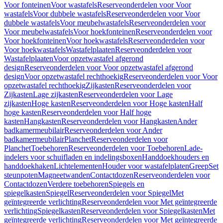
Voor fonteinen
Voor wastafels
Reserveonderdelen voor Voor
wastafels
Voor dubbele wastafels
Reserveonderdelen voor Voor
dubbele wastafels
Voor meubelwastafels
Reserveonderdelen voor
Voor meubelwastafels
Voor hoekfonteinen
Reserveonderdelen voor
Voor hoekfonteinen
Voor hoekwastafels
Reserveonderdelen voor
Voor hoekwastafels
Wastafelplaaten
Reserveonderdelen voor
Wastafelplaaten
Voor opzetwastafel afgerond
design
Reserveonderdelen voor Voor opzetwastafel afgerond
design
Voor opzetwastafel rechthoekig
Reserveonderdelen voor Voor
opzetwastafel rechthoekig
Zijkasten
Reserveonderdelen voor
Zijkasten
Lage zijkasten
Reserveonderdelen voor Lage
zijkasten
Hoge kasten
Reserveonderdelen voor Hoge kasten
Half
hoge kasten
Reserveonderdelen voor Half hoge
kasten
Hangkasten
Reserveonderdelen voor Hangkasten
Ander
badkamermeubilair
Reserveonderdelen voor Ander
badkamermeubilair
Planchet
Reserveonderdelen voor
Planchet
Toebehoren
Reserveonderdelen voor Toebehoren
Lade-
indelers voor schuifladen en indelingsboxen
Handdoekhouders en
handdoekhaken
Lichtelementen
Houder voor wastafelplaten
Greep
Set
steunpoten
Magneetwanden
Contactdozen
Reserveonderdelen voor
Contactdozen
Verdere toebehoren
Spiegels en
spiegelkasten
Spiegel
Reserveonderdelen voor Spiegel
Met
geïntegreerde verlichting
Reserveonderdelen voor Met geïntegreerde
verlichting
Spiegelkasten
Reserveonderdelen voor Spiegelkasten
Met
geïntegreerde verlichting
Reserveonderdelen voor Met geïntegreerde