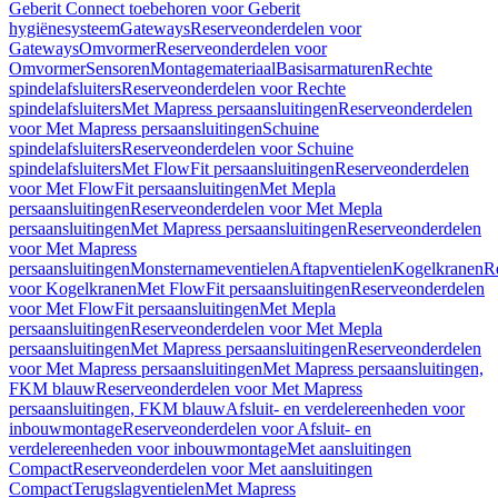
Geberit Connect toebehoren voor Geberit
hygiënesysteem
Gateways
Reserveonderdelen voor
Gateways
Omvormer
Reserveonderdelen voor
Omvormer
Sensoren
Montagemateriaal
Basisarmaturen
Rechte
spindelafsluiters
Reserveonderdelen voor Rechte
spindelafsluiters
Met Mapress persaansluitingen
Reserveonderdelen
voor Met Mapress persaansluitingen
Schuine
spindelafsluiters
Reserveonderdelen voor Schuine
spindelafsluiters
Met FlowFit persaansluitingen
Reserveonderdelen
voor Met FlowFit persaansluitingen
Met Mepla
persaansluitingen
Reserveonderdelen voor Met Mepla
persaansluitingen
Met Mapress persaansluitingen
Reserveonderdelen
voor Met Mapress
persaansluitingen
Monsternameventielen
Aftapventielen
Kogelkranen
R
voor Kogelkranen
Met FlowFit persaansluitingen
Reserveonderdelen
voor Met FlowFit persaansluitingen
Met Mepla
persaansluitingen
Reserveonderdelen voor Met Mepla
persaansluitingen
Met Mapress persaansluitingen
Reserveonderdelen
voor Met Mapress persaansluitingen
Met Mapress persaansluitingen,
FKM blauw
Reserveonderdelen voor Met Mapress
persaansluitingen, FKM blauw
Afsluit- en verdelereenheden voor
inbouwmontage
Reserveonderdelen voor Afsluit- en
verdelereenheden voor inbouwmontage
Met aansluitingen
Compact
Reserveonderdelen voor Met aansluitingen
Compact
Terugslagventielen
Met Mapress