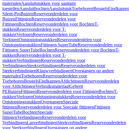
materialen
Aansluitstukken voor sanitaire
toestellen
Aansluitbochten
Aansluitstuk
Toebehoren
Beugels
Eindkappe
Silent-Pro
Buizen
Reserveonderdelen voor
Buizen
Fittingen
Reserveonderdelen voor
Fittingen
Bochten
Reserveonderdelen voor Bochten
T-
stukken
Reserveonderdelen voor T-
stukken
Verlopen
Reserveonderdelen voor
Verlopen
Ontstoppingsstukken
Reserveonderdelen voor
Ontstoppingsstukken
Fittingen SuperTube
Reserveonderdelen voor
Fittingen SuperTube
Bochten
Reserveonderdelen voor Bochten
T-
stukken
Reserveonderdelen voor T-
stukken
Verbindingen
Reserveonderdelen voor
Verbindingen
Steekverbindingen
Reserveonderdelen voor
Steekverbindingen
Klauwverbindingen
Overgangen op andere
materialen
Toebehoren
Reserveonderdelen voor
Toebehoren
Beugels
Eindkappen
Afdichtingen
Reserveonderdelen
voor Afdichtingen
Verbruiksmateriaal
Geberit
PE
Buizen
Fittingen
Reserveonderdelen voor Fittingen
Bochten
T-
stukken
Verlopen
Ontstoppingsstukken
Reserveonderdelen voor
Ontstoppingsstukken
Overgangen
Speciale
fittingen
Reserveonderdelen voor Speciale fittingen
Fittingen
SuperTube
Bochten
Speciale
fittingen
Verbindingen
Reserveonderdelen voor
Verbindingen
Lasverbindingen
Steekverbindingen
Reserveonderdelen
voor Steekverbindingen
Overgangen op andere