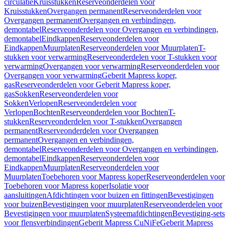
circulatie
Kruisstukken
Reserveonderdelen voor
Kruisstukken
Overgangen permanent
Reserveonderdelen voor
Overgangen permanent
Overgangen en verbindingen,
demontabel
Reserveonderdelen voor Overgangen en verbindingen,
demontabel
Eindkappen
Reserveonderdelen voor
Eindkappen
Muurplaten
Reserveonderdelen voor Muurplaten
T-
stukken voor verwarming
Reserveonderdelen voor T-stukken voor
verwarming
Overgangen voor verwarming
Reserveonderdelen voor
Overgangen voor verwarming
Geberit Mapress koper,
gas
Reserveonderdelen voor Geberit Mapress koper,
gas
Sokken
Reserveonderdelen voor
Sokken
Verlopen
Reserveonderdelen voor
Verlopen
Bochten
Reserveonderdelen voor Bochten
T-
stukken
Reserveonderdelen voor T-stukken
Overgangen
permanent
Reserveonderdelen voor Overgangen
permanent
Overgangen en verbindingen,
demontabel
Reserveonderdelen voor Overgangen en verbindingen,
demontabel
Eindkappen
Reserveonderdelen voor
Eindkappen
Muurplaten
Reserveonderdelen voor
Muurplaten
Toebehoren voor Mapress koper
Reserveonderdelen voor
Toebehoren voor Mapress koper
Isolatie voor
aansluitingen
Afdichtingen voor buizen en fittingen
Bevestigingen
voor buizen
Bevestigingen voor muurplaten
Reserveonderdelen voor
Bevestigingen voor muurplaten
Systeemafdichtingen
Bevestiging-sets
voor flensverbindingen
Geberit Mapress CuNiFe
Geberit Mapress