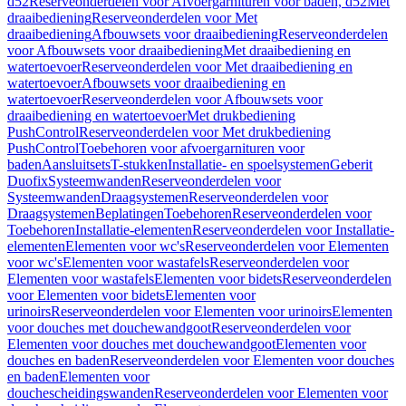
d52
Reserveonderdelen voor Afvoergarnituren voor baden, d52
Met
draaibediening
Reserveonderdelen voor Met
draaibediening
Afbouwsets voor draaibediening
Reserveonderdelen
voor Afbouwsets voor draaibediening
Met draaibediening en
watertoevoer
Reserveonderdelen voor Met draaibediening en
watertoevoer
Afbouwsets voor draaibediening en
watertoevoer
Reserveonderdelen voor Afbouwsets voor
draaibediening en watertoevoer
Met drukbediening
PushControl
Reserveonderdelen voor Met drukbediening
PushControl
Toebehoren voor afvoergarnituren voor
baden
Aansluitsets
T-stukken
Installatie- en spoelsystemen
Geberit
Duofix
Systeemwanden
Reserveonderdelen voor
Systeemwanden
Draagsystemen
Reserveonderdelen voor
Draagsystemen
Beplatingen
Toebehoren
Reserveonderdelen voor
Toebehoren
Installatie-elementen
Reserveonderdelen voor Installatie-
elementen
Elementen voor wc's
Reserveonderdelen voor Elementen
voor wc's
Elementen voor wastafels
Reserveonderdelen voor
Elementen voor wastafels
Elementen voor bidets
Reserveonderdelen
voor Elementen voor bidets
Elementen voor
urinoirs
Reserveonderdelen voor Elementen voor urinoirs
Elementen
voor douches met douchewandgoot
Reserveonderdelen voor
Elementen voor douches met douchewandgoot
Elementen voor
douches en baden
Reserveonderdelen voor Elementen voor douches
en baden
Elementen voor
douchescheidingswanden
Reserveonderdelen voor Elementen voor