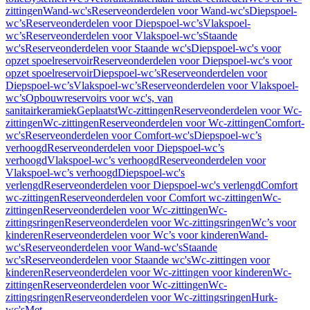
zittingen
Wand-wc's
Reserveonderdelen voor Wand-wc's
Diepspoel-
wc’s
Reserveonderdelen voor Diepspoel-wc’s
Vlakspoel-
wc’s
Reserveonderdelen voor Vlakspoel-wc’s
Staande
wc's
Reserveonderdelen voor Staande wc's
Diepspoel-wc's voor
opzet spoelreservoir
Reserveonderdelen voor Diepspoel-wc's voor
opzet spoelreservoir
Diepspoel-wc’s
Reserveonderdelen voor
Diepspoel-wc’s
Vlakspoel-wc’s
Reserveonderdelen voor Vlakspoel-
wc’s
Opbouwreservoirs voor wc's, van
sanitairkeramiek
Geplaatst
Wc-zittingen
Reserveonderdelen voor Wc-
zittingen
Wc-zittingen
Reserveonderdelen voor Wc-zittingen
Comfort-
wc's
Reserveonderdelen voor Comfort-wc's
Diepspoel-wc’s
verhoogd
Reserveonderdelen voor Diepspoel-wc’s
verhoogd
Vlakspoel-wc’s verhoogd
Reserveonderdelen voor
Vlakspoel-wc’s verhoogd
Diepspoel-wc's
verlengd
Reserveonderdelen voor Diepspoel-wc's verlengd
Comfort
wc-zittingen
Reserveonderdelen voor Comfort wc-zittingen
Wc-
zittingen
Reserveonderdelen voor Wc-zittingen
Wc-
zittingsringen
Reserveonderdelen voor Wc-zittingsringen
Wc’s voor
kinderen
Reserveonderdelen voor Wc’s voor kinderen
Wand-
wc's
Reserveonderdelen voor Wand-wc's
Staande
wc's
Reserveonderdelen voor Staande wc's
Wc-zittingen voor
kinderen
Reserveonderdelen voor Wc-zittingen voor kinderen
Wc-
zittingen
Reserveonderdelen voor Wc-zittingen
Wc-
zittingsringen
Reserveonderdelen voor Wc-zittingsringen
Hurk-
wc's
Met