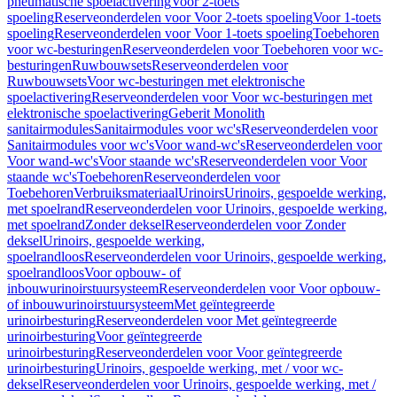
pneumatische spoelactivering
Voor 2-toets
spoeling
Reserveonderdelen voor Voor 2-toets spoeling
Voor 1-toets
spoeling
Reserveonderdelen voor Voor 1-toets spoeling
Toebehoren
voor wc-besturingen
Reserveonderdelen voor Toebehoren voor wc-
besturingen
Ruwbouwsets
Reserveonderdelen voor
Ruwbouwsets
Voor wc-besturingen met elektronische
spoelactivering
Reserveonderdelen voor Voor wc-besturingen met
elektronische spoelactivering
Geberit Monolith
sanitairmodules
Sanitairmodules voor wc's
Reserveonderdelen voor
Sanitairmodules voor wc's
Voor wand-wc's
Reserveonderdelen voor
Voor wand-wc's
Voor staande wc's
Reserveonderdelen voor Voor
staande wc's
Toebehoren
Reserveonderdelen voor
Toebehoren
Verbruiksmateriaal
Urinoirs
Urinoirs, gespoelde werking,
met spoelrand
Reserveonderdelen voor Urinoirs, gespoelde werking,
met spoelrand
Zonder deksel
Reserveonderdelen voor Zonder
deksel
Urinoirs, gespoelde werking,
spoelrandloos
Reserveonderdelen voor Urinoirs, gespoelde werking,
spoelrandloos
Voor opbouw- of
inbouwurinoirstuursysteem
Reserveonderdelen voor Voor opbouw-
of inbouwurinoirstuursysteem
Met geïntegreerde
urinoirbesturing
Reserveonderdelen voor Met geïntegreerde
urinoirbesturing
Voor geïntegreerde
urinoirbesturing
Reserveonderdelen voor Voor geïntegreerde
urinoirbesturing
Urinoirs, gespoelde werking, met / voor wc-
deksel
Reserveonderdelen voor Urinoirs, gespoelde werking, met /