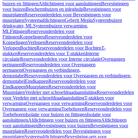
buizen en fittingen
Afdichtingen voor aansluitingen
Bevestigingen
voor buizen
Beschermbuizen en inleghulp
Bevestigingen voor
muurplaten
Reserveonderdelen voor Bevestigingen voor
muurplaten
Systeemafdichtingen
Geberit Mepla
Systeembuizen
drinkwater, ML
Systeembuizen verwarming,
ML
Fittingen
Reserveonderdelen voor
Fittingen
Koppelingen
Reserveonderdelen voor
Koppelingen
Verlopen
Reserveonderdelen voor
Verlopen
Bochten
Reserveonderdelen voor Bochten
T-
stukken
Reserveonderdelen voor T-stukken
Interne
circulatie
Reserveonderdelen voor Interne circulatie
Overgangen
permanent
Reserveonderdelen voor Overgangen
permanent
Overgangen en verbindingen,
demontabel
Reserveonderdelen voor Overgangen en verbindingen,
demontabel
Eindkappen
Reserveonderdelen voor
Eindkappen
Muurplaten
Reserveonderdelen voor
Muurplaten
Verdeler met schroefdraadaansluiting
Reserveonderdelen
voor Verdeler met schroefdraadaansluiting
T-stukken voor
verwarming
Overgangen voor verwarming
Reserveonderdelen voor
Overgangen voor verwarming
Toebehoren
Reserveonderdelen voor
Toebehoren
Isolatie voor buizen en fittingen
Isolatie voor
aansluitingen
Afdichtingen voor buizen en fittingen
Afdichtingen
voor aansluitingen
Bevestigingen voor buizen
Bevestigingen voor
muurplaten
Reserveonderdelen voor Bevestigingen voor
muurplaten
Systeemafdichtingen
Bevestiging-sets voor