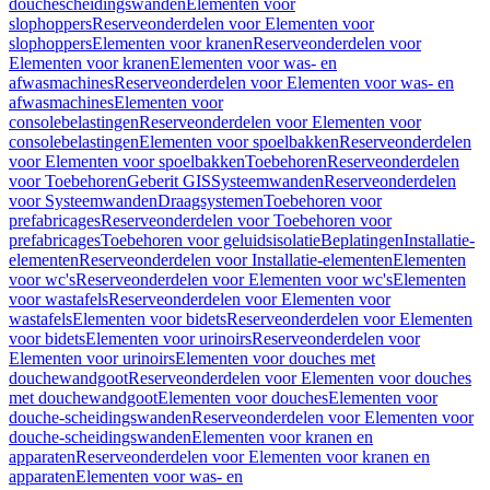
douchescheidingswanden
Elementen voor
slophoppers
Reserveonderdelen voor Elementen voor
slophoppers
Elementen voor kranen
Reserveonderdelen voor
Elementen voor kranen
Elementen voor was- en
afwasmachines
Reserveonderdelen voor Elementen voor was- en
afwasmachines
Elementen voor
consolebelastingen
Reserveonderdelen voor Elementen voor
consolebelastingen
Elementen voor spoelbakken
Reserveonderdelen
voor Elementen voor spoelbakken
Toebehoren
Reserveonderdelen
voor Toebehoren
Geberit GIS
Systeemwanden
Reserveonderdelen
voor Systeemwanden
Draagsystemen
Toebehoren voor
prefabricages
Reserveonderdelen voor Toebehoren voor
prefabricages
Toebehoren voor geluidsisolatie
Beplatingen
Installatie-
elementen
Reserveonderdelen voor Installatie-elementen
Elementen
voor wc's
Reserveonderdelen voor Elementen voor wc's
Elementen
voor wastafels
Reserveonderdelen voor Elementen voor
wastafels
Elementen voor bidets
Reserveonderdelen voor Elementen
voor bidets
Elementen voor urinoirs
Reserveonderdelen voor
Elementen voor urinoirs
Elementen voor douches met
douchewandgoot
Reserveonderdelen voor Elementen voor douches
met douchewandgoot
Elementen voor douches
Elementen voor
douche-scheidingswanden
Reserveonderdelen voor Elementen voor
douche-scheidingswanden
Elementen voor kranen en
apparaten
Reserveonderdelen voor Elementen voor kranen en
apparaten
Elementen voor was- en