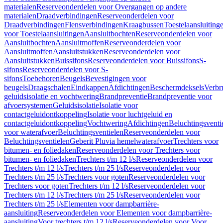
materialen
Reserveonderdelen voor Overgangen op andere
materialen
Draadverbindingen
Reserveonderdelen voor
Draadverbindingen
Flensverbindingen
Kraagbussen
Toestelaansluiting
voor Toestelaansluitingen
Aansluitbochten
Reserveonderdelen voor
Aansluitbochten
Aansluitmoffen
Reserveonderdelen voor
Aansluitmoffen
Aansluitstukken
Reserveonderdelen voor
Aansluitstukken
Buissifons
Reserveonderdelen voor Buissifons
S-
sifons
Reserveonderdelen voor S-
sifons
Toebehoren
Beugels
Bevestigingen voor
beugels
Draagschalen
Eindkappen
Afdichtingen
Beschermdeksels
Verbr
geluidsisolatie en vochtwering
Brandpreventie
Brandpreventie voor
afvoersystemen
Geluidsisolatie
Isolatie voor
contactgeluidontkoppeling
Isolatie voor luchtgeluid en
contactgeluidontkoppeling
Vochtwering
Afdichtingen
Beluchtingsventi
voor waterafvoer
Beluchtingsventielen
Reserveonderdelen voor
Beluchtingsventielen
Geberit Pluvia hemelwaterafvoer
Trechters voor
bitumen- en foliedaken
Reserveonderdelen voor Trechters voor
bitumen- en foliedaken
Trechters t/m 12 l/s
Reserveonderdelen voor
Trechters t/m 12 l/s
Trechters t/m 25 l/s
Reserveonderdelen voor
Trechters t/m 25 l/s
Trechters voor goten
Reserveonderdelen voor
Trechters voor goten
Trechters t/m 12 l/s
Reserveonderdelen voor
Trechters t/m 12 l/s
Trechters t/m 25 l/s
Reserveonderdelen voor
Trechters t/m 25 l/s
Elementen voor dampbarrière-
aansluiting
Reserveonderdelen voor Elementen voor dampbarrière-
aansluiting
Voor trechters t/m 12 l/s
Reserveonderdelen voor Voor