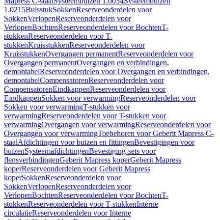
Mapress C-staal
Systeembuizen 1.0034
Systeembuizen
1.0215
Buisstuk
Sokken
Reserveonderdelen voor
Sokken
Verlopen
Reserveonderdelen voor
Verlopen
Bochten
Reserveonderdelen voor Bochten
T-
stukken
Reserveonderdelen voor T-
stukken
Kruisstukken
Reserveonderdelen voor
Kruisstukken
Overgangen permanent
Reserveonderdelen voor
Overgangen permanent
Overgangen en verbindingen,
demontabel
Reserveonderdelen voor Overgangen en verbindingen,
demontabel
Compensatoren
Reserveonderdelen voor
Compensatoren
Eindkappen
Reserveonderdelen voor
Eindkappen
Sokken voor verwarming
Reserveonderdelen voor
Sokken voor verwarming
T-stukken voor
verwarming
Reserveonderdelen voor T-stukken voor
verwarming
Overgangen voor verwarming
Reserveonderdelen voor
Overgangen voor verwarming
Toebehoren voor Geberit Mapress C-
staal
Afdichtingen voor buizen en fittingen
Bevestigingen voor
buizen
Systeemafdichtingen
Bevestiging-sets voor
flensverbindingen
Geberit Mapress koper
Geberit Mapress
koper
Reserveonderdelen voor Geberit Mapress
koper
Sokken
Reserveonderdelen voor
Sokken
Verlopen
Reserveonderdelen voor
Verlopen
Bochten
Reserveonderdelen voor Bochten
T-
stukken
Reserveonderdelen voor T-stukken
Interne
circulatie
Reserveonderdelen voor Interne