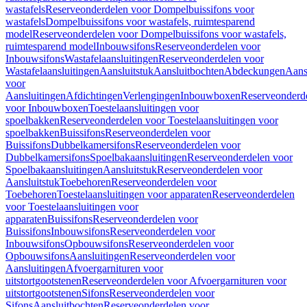
wastafels
Reserveonderdelen voor Dompelbuissifons voor
wastafels
Dompelbuissifons voor wastafels, ruimtesparend
model
Reserveonderdelen voor Dompelbuissifons voor wastafels,
ruimtesparend model
Inbouwsifons
Reserveonderdelen voor
Inbouwsifons
Wastafelaansluitingen
Reserveonderdelen voor
Wastafelaansluitingen
Aansluitstuk
Aansluitbochten
Abdeckungen
Aans
voor
Aansluitingen
Afdichtingen
Verlengingen
Inbouwboxen
Reserveonderd
voor Inbouwboxen
Toestelaansluitingen voor
spoelbakken
Reserveonderdelen voor Toestelaansluitingen voor
spoelbakken
Buissifons
Reserveonderdelen voor
Buissifons
Dubbelkamersifons
Reserveonderdelen voor
Dubbelkamersifons
Spoelbakaansluitingen
Reserveonderdelen voor
Spoelbakaansluitingen
Aansluitstuk
Reserveonderdelen voor
Aansluitstuk
Toebehoren
Reserveonderdelen voor
Toebehoren
Toestelaansluitingen voor apparaten
Reserveonderdelen
voor Toestelaansluitingen voor
apparaten
Buissifons
Reserveonderdelen voor
Buissifons
Inbouwsifons
Reserveonderdelen voor
Inbouwsifons
Opbouwsifons
Reserveonderdelen voor
Opbouwsifons
Aansluitingen
Reserveonderdelen voor
Aansluitingen
Afvoergarnituren voor
uitstortgootstenen
Reserveonderdelen voor Afvoergarnituren voor
uitstortgootstenen
Sifons
Reserveonderdelen voor
Sifons
Aansluitbochten
Reserveonderdelen voor