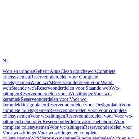
NL
Wc's en urinoirs
Geberit AquaClean douchewc’s
Complete
toiletsystemen
Reserveonderdelen voor Complete
toiletsystemen
Wand-wc's
Reserveonderdelen voor Wand-
wc's
Staande wc's
Reserveonderdelen voor Staande wc's
Wc-
zittingen
Reserveonderdelen voor Wc-zittingen
Voor wc-
keramiek
Reserveonderdelen voor Voor wc-
keramiek
Designplaten
Reserveonderdelen voor Designplaten
Voor
complete toiletsystemen
Reserveonderdelen voor Voor complete
toiletsystemen
Voor wc-zittingen
Reserveonderdelen voor Voor wc-
zittingen
Toebehoren
Reserveonderdelen voor Toebehoren
Voor
complete toiletsystemen
Voor wc-zittingen
Reserveonderdelen voor
Voor wc-zittingen
Voor wc-zittingen en complete
toiletsystemen
Wc's
Verbruiksmateriaal
Functie-eenheden
Wc's en wc-