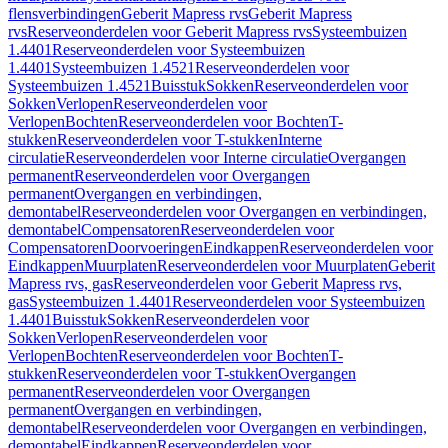
flensverbindingen
Geberit Mapress rvs
Geberit Mapress
rvs
Reserveonderdelen voor Geberit Mapress rvs
Systeembuizen
1.4401
Reserveonderdelen voor Systeembuizen
1.4401
Systeembuizen 1.4521
Reserveonderdelen voor
Systeembuizen 1.4521
Buisstuk
Sokken
Reserveonderdelen voor
Sokken
Verlopen
Reserveonderdelen voor
Verlopen
Bochten
Reserveonderdelen voor Bochten
T-
stukken
Reserveonderdelen voor T-stukken
Interne
circulatie
Reserveonderdelen voor Interne circulatie
Overgangen
permanent
Reserveonderdelen voor Overgangen
permanent
Overgangen en verbindingen,
demontabel
Reserveonderdelen voor Overgangen en verbindingen,
demontabel
Compensatoren
Reserveonderdelen voor
Compensatoren
Doorvoeringen
Eindkappen
Reserveonderdelen voor
Eindkappen
Muurplaten
Reserveonderdelen voor Muurplaten
Geberit
Mapress rvs, gas
Reserveonderdelen voor Geberit Mapress rvs,
gas
Systeembuizen 1.4401
Reserveonderdelen voor Systeembuizen
1.4401
Buisstuk
Sokken
Reserveonderdelen voor
Sokken
Verlopen
Reserveonderdelen voor
Verlopen
Bochten
Reserveonderdelen voor Bochten
T-
stukken
Reserveonderdelen voor T-stukken
Overgangen
permanent
Reserveonderdelen voor Overgangen
permanent
Overgangen en verbindingen,
demontabel
Reserveonderdelen voor Overgangen en verbindingen,
demontabel
Eindkappen
Reserveonderdelen voor