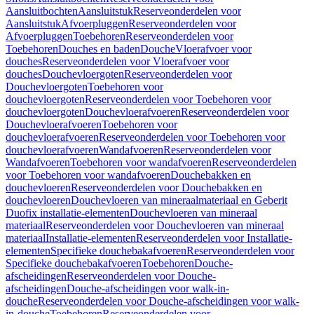
Aansluitbochten
Aansluitstuk
Reserveonderdelen voor
Aansluitstuk
Afvoerpluggen
Reserveonderdelen voor
Afvoerpluggen
Toebehoren
Reserveonderdelen voor
Toebehoren
Douches en baden
Douche
Vloerafvoer voor
douches
Reserveonderdelen voor Vloerafvoer voor
douches
Douchevloergoten
Reserveonderdelen voor
Douchevloergoten
Toebehoren voor
douchevloergoten
Reserveonderdelen voor Toebehoren voor
douchevloergoten
Douchevloerafvoeren
Reserveonderdelen voor
Douchevloerafvoeren
Toebehoren voor
douchevloerafvoeren
Reserveonderdelen voor Toebehoren voor
douchevloerafvoeren
Wandafvoeren
Reserveonderdelen voor
Wandafvoeren
Toebehoren voor wandafvoeren
Reserveonderdelen
voor Toebehoren voor wandafvoeren
Douchebakken en
douchevloeren
Reserveonderdelen voor Douchebakken en
douchevloeren
Douchevloeren van mineraalmateriaal en Geberit
Duofix installatie-elementen
Douchevloeren van mineraal
materiaal
Reserveonderdelen voor Douchevloeren van mineraal
materiaal
Installatie-elementen
Reserveonderdelen voor Installatie-
elementen
Specifieke douchebakafvoeren
Reserveonderdelen voor
Specifieke douchebakafvoeren
Toebehoren
Douche-
afscheidingen
Reserveonderdelen voor Douche-
afscheidingen
Douche-afscheidingen voor walk-in-
douche
Reserveonderdelen voor Douche-afscheidingen voor walk-
in-douche
Toebehoren
Reserveonderdelen voor