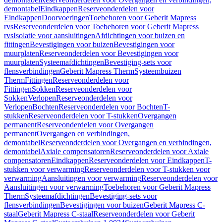
demontabel
Eindkappen
Reserveonderdelen voor
Eindkappen
Doorvoeringen
Toebehoren voor Geberit Mapress
rvs
Reserveonderdelen voor Toebehoren voor Geberit Mapress
rvs
Isolatie voor aansluitingen
Afdichtingen voor buizen en
fittingen
Bevestigingen voor buizen
Bevestigingen voor
muurplaten
Reserveonderdelen voor Bevestigingen voor
muurplaten
Systeemafdichtingen
Bevestiging-sets voor
flensverbindingen
Geberit Mapress Therm
Systeembuizen
Therm
Fittingen
Reserveonderdelen voor
Fittingen
Sokken
Reserveonderdelen voor
Sokken
Verlopen
Reserveonderdelen voor
Verlopen
Bochten
Reserveonderdelen voor Bochten
T-
stukken
Reserveonderdelen voor T-stukken
Overgangen
permanent
Reserveonderdelen voor Overgangen
permanent
Overgangen en verbindingen,
demontabel
Reserveonderdelen voor Overgangen en verbindingen,
demontabel
Axiale compensatoren
Reserveonderdelen voor Axiale
compensatoren
Eindkappen
Reserveonderdelen voor Eindkappen
T-
stukken voor verwarming
Reserveonderdelen voor T-stukken voor
verwarming
Aansluitingen voor verwarming
Reserveonderdelen voor
Aansluitingen voor verwarming
Toebehoren voor Geberit Mapress
Therm
Systeemafdichtingen
Bevestiging-sets voor
flensverbindingen
Bevestigingen voor buizen
Geberit Mapress C-
staal
Geberit Mapress C-staal
Reserveonderdelen voor Geberit