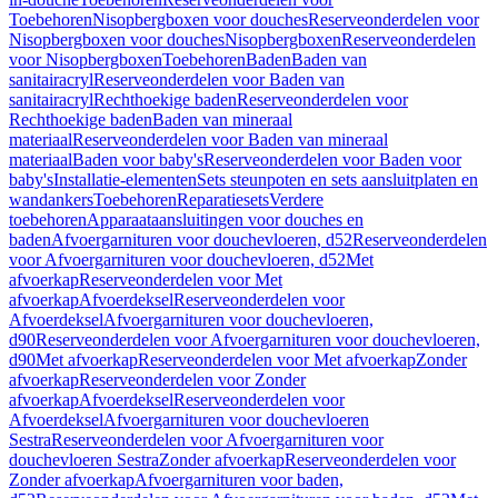
Toebehoren
Nisopbergboxen voor douches
Reserveonderdelen voor
Nisopbergboxen voor douches
Nisopbergboxen
Reserveonderdelen
voor Nisopbergboxen
Toebehoren
Baden
Baden van
sanitairacryl
Reserveonderdelen voor Baden van
sanitairacryl
Rechthoekige baden
Reserveonderdelen voor
Rechthoekige baden
Baden van mineraal
materiaal
Reserveonderdelen voor Baden van mineraal
materiaal
Baden voor baby's
Reserveonderdelen voor Baden voor
baby's
Installatie-elementen
Sets steunpoten en sets aansluitplaten en
wandankers
Toebehoren
Reparatiesets
Verdere
toebehoren
Apparaataansluitingen voor douches en
baden
Afvoergarnituren voor douchevloeren, d52
Reserveonderdelen
voor Afvoergarnituren voor douchevloeren, d52
Met
afvoerkap
Reserveonderdelen voor Met
afvoerkap
Afvoerdeksel
Reserveonderdelen voor
Afvoerdeksel
Afvoergarnituren voor douchevloeren,
d90
Reserveonderdelen voor Afvoergarnituren voor douchevloeren,
d90
Met afvoerkap
Reserveonderdelen voor Met afvoerkap
Zonder
afvoerkap
Reserveonderdelen voor Zonder
afvoerkap
Afvoerdeksel
Reserveonderdelen voor
Afvoerdeksel
Afvoergarnituren voor douchevloeren
Sestra
Reserveonderdelen voor Afvoergarnituren voor
douchevloeren Sestra
Zonder afvoerkap
Reserveonderdelen voor
Zonder afvoerkap
Afvoergarnituren voor baden,