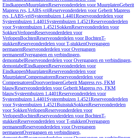
Eindkappen
Muurplaten
Reserveonderdelen voor Muurplaten
Geberit
Mapress rvs, LABS-vrij
Reserveonderdelen voor Geberit Mapress
rvs, LABS-vrij
Systeembuizen 1.4401
Reserveonderdelen voor
Systeembuizen 1.4401
Systeembuizen 1.4521
Reserveonderdelen
voor Systeembuizen 1.4521
Sokken
Reserveonderdelen voor
Sokken
Verlopen
Reserveonderdelen voor
Verlopen
Bochten
Reserveonderdelen voor Bochten
T-
stukken
Reserveonderdelen voor T-stukken
Overgangen
permanent
Reserveonderdelen voor Overgangen
permanent
Overgangen en verbindingen,
demontabel
Reserveonderdelen voor Overgangen en verbindingen,
demontabel
Eindkappen
Reserveonderdelen voor
Eindkappen
Muurplaten
Reserveonderdelen voor
Muurplaten
Compensatoren
Reserveonderdelen voor
Compensatoren
Doorvoeringen
Geberit Mapress rvs, FKM
blauw
Reserveonderdelen voor Geberit Mapress rvs, FKM
blauw
Systeembuizen 1.4401
Reserveonderdelen voor
Systeembuizen 1.4401
Systeembuizen 1.4521
Reserveonderdelen
voor Systeembuizen 1.4521
Buisstuk
Sokken
Reserveonderdelen
voor Sokken
Verlopen
Reserveonderdelen voor
Verlopen
Bochten
Reserveonderdelen voor Bochten
T-
stukken
Reserveonderdelen voor T-stukken
Overgangen
permanent
Reserveonderdelen voor Overgangen
permanent
Overgangen en verbindingen,
demontabel
Reserveonderdelen voor Overgangen en verbindingen,