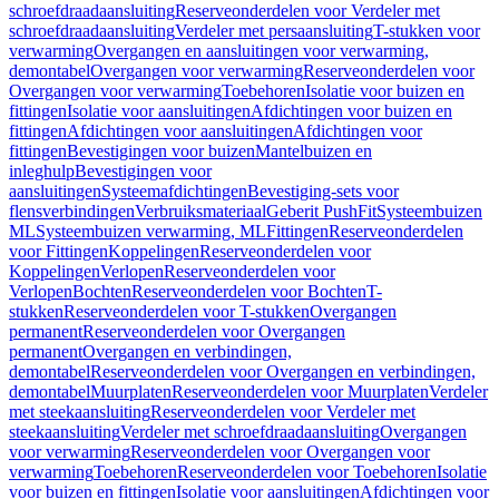
schroefdraadaansluiting
Reserveonderdelen voor Verdeler met
schroefdraadaansluiting
Verdeler met persaansluiting
T-stukken voor
verwarming
Overgangen en aansluitingen voor verwarming,
demontabel
Overgangen voor verwarming
Reserveonderdelen voor
Overgangen voor verwarming
Toebehoren
Isolatie voor buizen en
fittingen
Isolatie voor aansluitingen
Afdichtingen voor buizen en
fittingen
Afdichtingen voor aansluitingen
Afdichtingen voor
fittingen
Bevestigingen voor buizen
Mantelbuizen en
inleghulp
Bevestigingen voor
aansluitingen
Systeemafdichtingen
Bevestiging-sets voor
flensverbindingen
Verbruiksmateriaal
Geberit PushFit
Systeembuizen
ML
Systeembuizen verwarming, ML
Fittingen
Reserveonderdelen
voor Fittingen
Koppelingen
Reserveonderdelen voor
Koppelingen
Verlopen
Reserveonderdelen voor
Verlopen
Bochten
Reserveonderdelen voor Bochten
T-
stukken
Reserveonderdelen voor T-stukken
Overgangen
permanent
Reserveonderdelen voor Overgangen
permanent
Overgangen en verbindingen,
demontabel
Reserveonderdelen voor Overgangen en verbindingen,
demontabel
Muurplaten
Reserveonderdelen voor Muurplaten
Verdeler
met steekaansluiting
Reserveonderdelen voor Verdeler met
steekaansluiting
Verdeler met schroefdraadaansluiting
Overgangen
voor verwarming
Reserveonderdelen voor Overgangen voor
verwarming
Toebehoren
Reserveonderdelen voor Toebehoren
Isolatie
voor buizen en fittingen
Isolatie voor aansluitingen
Afdichtingen voor