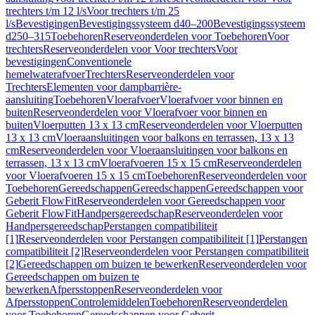
trechters t/m 12 l/s
Voor trechters t/m 25
l/s
Bevestigingen
Bevestigingssysteem d40–200
Bevestigingssysteem
d250–315
Toebehoren
Reserveonderdelen voor Toebehoren
Voor
trechters
Reserveonderdelen voor Voor trechters
Voor
bevestigingen
Conventionele
hemelwaterafvoer
Trechters
Reserveonderdelen voor
Trechters
Elementen voor dampbarrière-
aansluiting
Toebehoren
Vloerafvoer
Vloerafvoer voor binnen en
buiten
Reserveonderdelen voor Vloerafvoer voor binnen en
buiten
Vloerputten 13 x 13 cm
Reserveonderdelen voor Vloerputten
13 x 13 cm
Vloeraansluitingen voor balkons en terrassen, 13 x 13
cm
Reserveonderdelen voor Vloeraansluitingen voor balkons en
terrassen, 13 x 13 cm
Vloerafvoeren 15 x 15 cm
Reserveonderdelen
voor Vloerafvoeren 15 x 15 cm
Toebehoren
Reserveonderdelen voor
Toebehoren
Gereedschappen
Gereedschappen
Gereedschappen voor
Geberit FlowFit
Reserveonderdelen voor Gereedschappen voor
Geberit FlowFit
Handpersgereedschap
Reserveonderdelen voor
Handpersgereedschap
Perstangen compatibiliteit
[1]
Reserveonderdelen voor Perstangen compatibiliteit [1]
Perstangen
compatibiliteit [2]
Reserveonderdelen voor Perstangen compatibiliteit
[2]
Gereedschappen om buizen te bewerken
Reserveonderdelen voor
Gereedschappen om buizen te
bewerken
Afpersstoppen
Reserveonderdelen voor
Afpersstoppen
Controlemiddelen
Toebehoren
Reserveonderdelen
voor Toebehoren
Gereedschappen voor Geberit