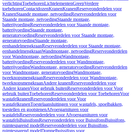
verlichting
Toebehoren
Lichtelementen
Greep
Verdere
toebehoren
Contactdozen
Kranen
Kranen
Reserveonderdelen voor
Kranen
Staande montage, netvoeding
Reserveonderdelen voor
Staande montage, netvoeding
Staande montage,
batterijvoeding
Reserveonderdelen voor Staande montage,
batterijvoeding
Staande montage,
generatorvoeding
Reserveonderdelen voor Staande montage,
generatorvoeding
Staande montage,
eenhandelmengkraan
Reserveonderdelen voor Staande montage,
eenhandelmengkraan
Wandmontage, netvoeding
Reserveonderdelen
voor Wandmontage, netvoeding
Wandmontage,
batterijvoeding
Reserveonderdelen voor Wandmontage,
batterijvoeding
Wandmontage, generatorvoeding
Reserveonderdelen
voor Wandmontage, generatorvoeding
Wandmontage,
tweeknopsmengkraan
Reserveonderdelen voor Wandmontage,
tweeknopsmengkraan
Andere kranen
Reserveonderdelen voor
Andere kranen
Voor gebruik buiten
Reserveonderdelen voor Voor
gebruik buiten
Toebehoren
Reserveonderdelen voor Toebehoren
Voor
wastafelkranen
Reserveonderdelen voor Voor
wastafelkranen
Toestelaansluitingen voor wastafels, spoelbakken,
toestellen en gootstenen
Afvoergarnituren voor
wastafels
Reserveonderdelen voor Afvoergarnituren voor
wastafels
Buissifons
Reserveonderdelen voor Buissifons
Buissifons,
ruimtesparend model
Reserveonderdelen voor Buissifons,
ruimtesparend model
Dompelbuissifons voor