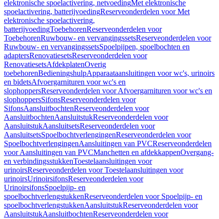
elektronische spoelactivering, netvoeding
Met elektronische
spoelactivering, batterijvoeding
Reserveonderdelen voor Met
elektronische spoelactivering,
batterijvoeding
Toebehoren
Reserveonderdelen voor
Toebehoren
Ruwbouw- en vervangingssets
Reserveonderdelen voor
Ruwbouw- en vervangingssets
Spoelpijpen, spoelbochten en
adapters
Renovatiesets
Reserveonderdelen voor
Renovatiesets
Afdekplaten
Overig
toebehoren
Bedieningshulp
Apparaataansluitingen voor wc's, urinoirs
en bidets
Afvoergarnituren voor wc's en
slophoppers
Reserveonderdelen voor Afvoergarnituren voor wc's en
slophoppers
Sifons
Reserveonderdelen voor
Sifons
Aansluitbochten
Reserveonderdelen voor
Aansluitbochten
Aansluitstuk
Reserveonderdelen voor
Aansluitstuk
Aansluitsets
Reserveonderdelen voor
Aansluitsets
Spoelbochtverlengingen
Reserveonderdelen voor
Spoelbochtverlengingen
Aansluitingen van PVC
Reserveonderdelen
voor Aansluitingen van PVC
Manchetten en afdekkappen
Overgang-
en verbindingsstukken
Toestelaansluitingen voor
urinoirs
Reserveonderdelen voor Toestelaansluitingen voor
urinoirs
Urinoirsifons
Reserveonderdelen voor
Urinoirsifons
Spoelpijp- en
spoelbochtverlengstukken
Reserveonderdelen voor Spoelpijp- en
spoelbochtverlengstukken
Aansluitstuk
Reserveonderdelen voor
Aansluitstuk
Aansluitbochten
Reserveonderdelen voor