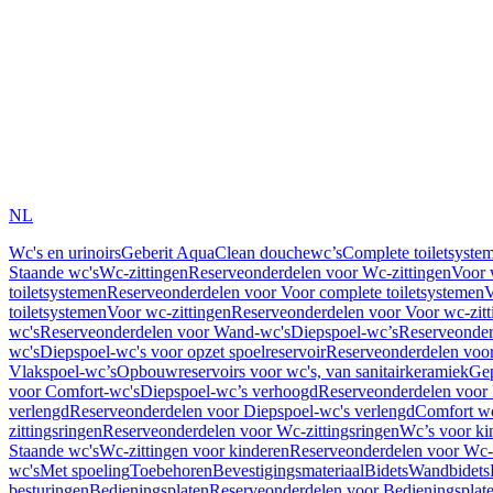
NL
Wc's en urinoirs
Geberit AquaClean douchewc’s
Complete toiletsyste
Staande wc's
Wc-zittingen
Reserveonderdelen voor Wc-zittingen
Voor 
toiletsystemen
Reserveonderdelen voor Voor complete toiletsystemen
V
toiletsystemen
Voor wc-zittingen
Reserveonderdelen voor Voor wc-zitt
wc's
Reserveonderdelen voor Wand-wc's
Diepspoel-wc’s
Reserveonder
wc's
Diepspoel-wc's voor opzet spoelreservoir
Reserveonderdelen voor
Vlakspoel-wc’s
Opbouwreservoirs voor wc's, van sanitairkeramiek
Gep
voor Comfort-wc's
Diepspoel-wc’s verhoogd
Reserveonderdelen voor
verlengd
Reserveonderdelen voor Diepspoel-wc's verlengd
Comfort wc
zittingsringen
Reserveonderdelen voor Wc-zittingsringen
Wc’s voor ki
Staande wc's
Wc-zittingen voor kinderen
Reserveonderdelen voor Wc-z
wc's
Met spoeling
Toebehoren
Bevestigingsmateriaal
Bidets
Wandbidets
besturingen
Bedieningsplaten
Reserveonderdelen voor Bedieningsplat