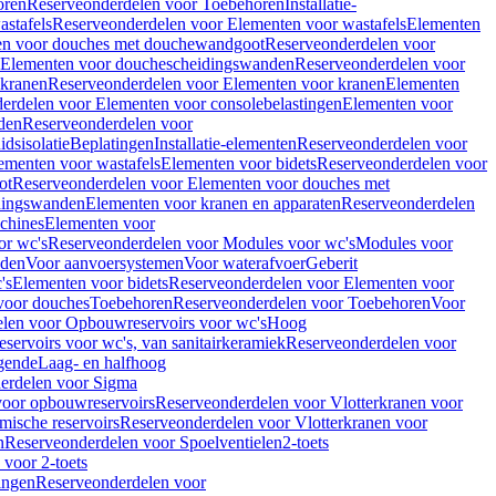
oren
Reserveonderdelen voor Toebehoren
Installatie-
stafels
Reserveonderdelen voor Elementen voor wastafels
Elementen
en voor douches met douchewandgoot
Reserveonderdelen voor
Elementen voor douchescheidingswanden
Reserveonderdelen voor
 kranen
Reserveonderdelen voor Elementen voor kranen
Elementen
erdelen voor Elementen voor consolebelastingen
Elementen voor
den
Reserveonderdelen voor
dsisolatie
Beplatingen
Installatie-elementen
Reserveonderdelen voor
ementen voor wastafels
Elementen voor bidets
Reserveonderdelen voor
ot
Reserveonderdelen voor Elementen voor douches met
dingswanden
Elementen voor kranen en apparaten
Reserveonderdelen
chines
Elementen voor
or wc's
Reserveonderdelen voor Modules voor wc's
Modules voor
nden
Voor aanvoersystemen
Voor waterafvoer
Geberit
's
Elementen voor bidets
Reserveonderdelen voor Elementen voor
voor douches
Toebehoren
Reserveonderdelen voor Toebehoren
Voor
len voor Opbouwreservoirs voor wc's
Hoog
ervoirs voor wc's, van sanitairkeramiek
Reserveonderdelen voor
gende
Laag- en halfhoog
erdelen voor Sigma
voor opbouwreservoirs
Reserveonderdelen voor Vlotterkranen voor
mische reservoirs
Reserveonderdelen voor Vlotterkranen voor
n
Reserveonderdelen voor Spoelventielen
2-toets
voor 2-toets
tingen
Reserveonderdelen voor