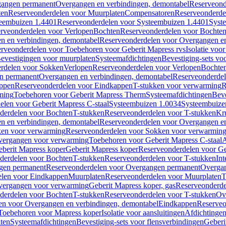
gangen permanent
Overgangen en verbindingen, demontabel
Reserveond
ten
Reserveonderdelen voor Muurplaten
Compensatoren
Reserveonderde
eembuizen 1.4401
Reserveonderdelen voor Systeembuizen 1.4401
Syst
rveonderdelen voor Verlopen
Bochten
Reserveonderdelen voor Bochte
n en verbindingen, demontabel
Reserveonderdelen voor Overgangen en
rveonderdelen voor Toebehoren voor Geberit Mapress rvs
Isolatie voor
evestigingen voor muurplaten
Systeemafdichtingen
Bevestiging-sets vo
rdelen voor Sokken
Verlopen
Reserveonderdelen voor Verlopen
Bochte
n permanent
Overgangen en verbindingen, demontabel
Reserveonderdel
ppen
Reserveonderdelen voor Eindkappen
T-stukken voor verwarming
R
ming
Toebehoren voor Geberit Mapress Therm
Systeemafdichtingen
Beve
elen voor Geberit Mapress C-staal
Systeembuizen 1.0034
Systeembuize
derdelen voor Bochten
T-stukken
Reserveonderdelen voor T-stukken
Kr
n en verbindingen, demontabel
Reserveonderdelen voor Overgangen en
en voor verwarming
Reserveonderdelen voor Sokken voor verwarmin
vergangen voor verwarming
Toebehoren voor Geberit Mapress C-staal
A
berit Mapress koper
Geberit Mapress koper
Reserveonderdelen voor Ge
derdelen voor Bochten
T-stukken
Reserveonderdelen voor T-stukken
Int
gen permanent
Reserveonderdelen voor Overgangen permanent
Overgan
elen voor Eindkappen
Muurplaten
Reserveonderdelen voor Muurplaten
T
vergangen voor verwarming
Geberit Mapress koper, gas
Reserveonderde
derdelen voor Bochten
T-stukken
Reserveonderdelen voor T-stukken
Ov
en voor Overgangen en verbindingen, demontabel
Eindkappen
Reserveo
Toebehoren voor Mapress koper
Isolatie voor aansluitingen
Afdichtingen
ten
Systeemafdichtingen
Bevestiging-sets voor flensverbindingen
Geberi