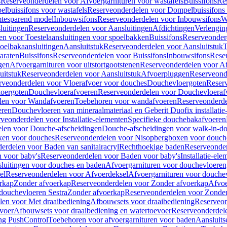
s
Reserveonderdelen voor Afvoergarnituren voor wastafels
Buissifons
Re
lbuissifons voor wastafels
Reserveonderdelen voor Dompelbuissifons 
mtesparend model
Inbouwsifons
Reserveonderdelen voor Inbouwsifons
W
luitingen
Reserveonderdelen voor Aansluitingen
Afdichtingen
Verlengin
n voor Toestelaansluitingen voor spoelbakken
Buissifons
Reserveonder
oelbakaansluitingen
Aansluitstuk
Reserveonderdelen voor Aansluitstuk
T
araten
Buissifons
Reserveonderdelen voor Buissifons
Inbouwsifons
Rese
gen
Afvoergarnituren voor uitstortgootstenen
Reserveonderdelen voor Afv
uitstuk
Reserveonderdelen voor Aansluitstuk
Afvoerpluggen
Reserveond
rveonderdelen voor Vloerafvoer voor douches
Douchevloergoten
Reser
loergoten
Douchevloerafvoeren
Reserveonderdelen voor Douchevloeraf
len voor Wandafvoeren
Toebehoren voor wandafvoeren
Reserveonderde
eren
Douchevloeren van mineraalmateriaal en Geberit Duofix installatie
veonderdelen voor Installatie-elementen
Specifieke douchebakafvoeren
len voor Douche-afscheidingen
Douche-afscheidingen voor walk-in-d
xen voor douches
Reserveonderdelen voor Nisopbergboxen voor douch
erdelen voor Baden van sanitairacryl
Rechthoekige baden
Reserveonder
 voor baby's
Reserveonderdelen voor Baden voor baby's
Installatie-el
luitingen voor douches en baden
Afvoergarnituren voor douchevloeren
el
Reserveonderdelen voor Afvoerdeksel
Afvoergarnituren voor douche
rkap
Zonder afvoerkap
Reserveonderdelen voor Zonder afvoerkap
Afvoe
douchevloeren Sestra
Zonder afvoerkap
Reserveonderdelen voor Zonder
len voor Met draaibediening
Afbouwsets voor draaibediening
Reserveon
voer
Afbouwsets voor draaibediening en watertoevoer
Reserveonderdele
ng PushControl
Toebehoren voor afvoergarnituren voor baden
Aansluits