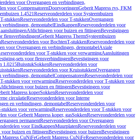
erdelen voor Overgangen en verbindingen,
len voor Compensatoren
Doorvoeringen
Geberit Mapress rvs, FKM
eembuizen 1.4521
Reserveonderdelen voor Systeembuizen
n
T-stukken
Reserveonderdelen voor T-stukken
Overgangen
 verbindingen, demontabel
Eindkappen
Reserveonderdelen voor
 aansluitingen
Afdichtingen voor buizen en fittingen
Bevestigingen
or flensverbindingen
Geberit Mapress Therm
Systeembuizen
n
Reserveonderdelen voor Bochten
T-stukken
Reserveonderdelen voor
en voor Overgangen en verbindingen, demontabel
Axiale
eserveonderdelen voor T-stukken voor verwarming
Aansluitingen
stiging-sets voor flensverbindingen
Bevestigingen voor
n 1.0215
Buisstuk
Sokken
Reserveonderdelen voor
uisstukken
Reserveonderdelen voor Kruisstukken
Overgangen
 verbindingen, demontabel
Compensatoren
Reserveonderdelen voor
g
T-stukken voor verwarming
Reserveonderdelen voor T-stukken voor
fdichtingen voor buizen en fittingen
Bevestigingen voor
berit Mapress koper
Sokken
Reserveonderdelen voor
erne circulatie
Reserveonderdelen voor Interne
gen en verbindingen, demontabel
Reserveonderdelen voor
-stukken voor verwarming
Reserveonderdelen voor T-stukken voor
len voor Geberit Mapress koper, gas
Sokken
Reserveonderdelen voor
ergangen permanent
Reserveonderdelen voor Overgangen
nderdelen voor Eindkappen
Muurplaten
Reserveonderdelen voor
 voor buizen en fittingen
Bevestigingen voor buizen
Bevestigingen
t Mapress CuNiFe
Geberit Mapress CuNiFe
Reserveonderdelen voor