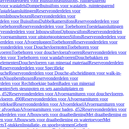
serveonderdelen voor Buissifons
Buissifons, ruimtesparend
voor wastafels
Dompelbuissifons voor wastafels, ruimtesparend
astafelaansluitingen
Reserveonderdelen voor
gen
Inbouwboxen
Reserveonderdelen voor
delen voor Buissifons
Dubbelkamersifons
Reserveonderdelen voor
oebehoren
Reserveonderdelen voor Toebehoren
Toestelaansluitingen
rveonderdelen voor Inbouwsifons
Opbouwsifons
Reserveonderdelen
oergarnituren voor uitstortgootstenen
Sifons
Reserveonderdelen voor
erdelen voor Afvoerpluggen
Toebehoren
Reserveonderdelen voor
veonderdelen voor Douchevloergoten
Toebehoren voor
voeren
Toebehoren voor douchevloerafvoeren
Reserveonderdelen voor
len voor Toebehoren voor wandafvoeren
Douchebakken en
-elementen
Douchevloeren van mineraal materiaal
Reserveonderdelen
Reserveonderdelen voor Specifieke
ouche
Reserveonderdelen voor Douche-afscheidingen voor walk-in-
es
Nisopbergboxen
Reserveonderdelen voor
delen voor Rechthoekige baden
Baden van mineraal
ementen
Sets steunpoten en sets aansluitplaten en
, d52
Reserveonderdelen voor Afvoergarnituren voor douchevloeren,
vloeren, d90
Reserveonderdelen voor Afvoergarnituren voor
rdeksel
Reserveonderdelen voor Afvoerdeksel
Afvoergarnituren voor
 afvoerkap
Afvoergarnituren voor baden, d52
Reserveonderdelen voor
derdelen voor Afbouwsets voor draaibediening
Met draaibediening en
n voor Afbouwsets voor draaibediening en watertoevoer
Met
ets
T-stukken
Installatie- en spoelsystemen
Geberit