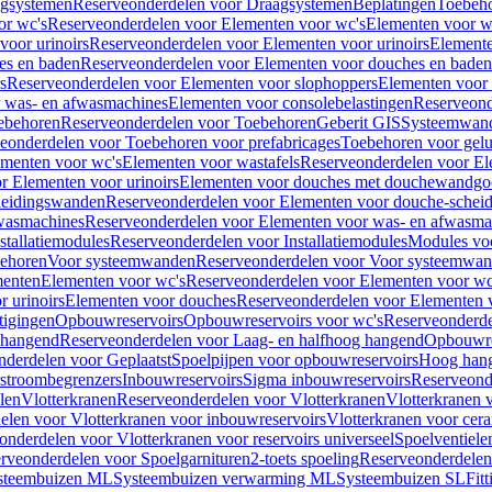
gsystemen
Reserveonderdelen voor Draagsystemen
Beplatingen
Toebeh
or wc's
Reserveonderdelen voor Elementen voor wc's
Elementen voor wa
voor urinoirs
Reserveonderdelen voor Elementen voor urinoirs
Element
es en baden
Reserveonderdelen voor Elementen voor douches en baden
s
Reserveonderdelen voor Elementen voor slophoppers
Elementen voor
 was- en afwasmachines
Elementen voor consolebelastingen
Reserveond
ebehoren
Reserveonderdelen voor Toebehoren
Geberit GIS
Systeemwan
eonderdelen voor Toebehoren voor prefabricages
Toebehoren voor gelui
ementen voor wc's
Elementen voor wastafels
Reserveonderdelen voor El
r Elementen voor urinoirs
Elementen voor douches met douchewandgo
heidingswanden
Reserveonderdelen voor Elementen voor douche-schei
wasmachines
Reserveonderdelen voor Elementen voor was- en afwasma
stallatiemodules
Reserveonderdelen voor Installatiemodules
Modules vo
behoren
Voor systeemwanden
Reserveonderdelen voor Voor systeemwa
menten
Elementen voor wc's
Reserveonderdelen voor Elementen voor wc
 urinoirs
Elementen voor douches
Reserveonderdelen voor Elementen 
tigingen
Opbouwreservoirs
Opbouwreservoirs voor wc's
Reserveonderde
 hangend
Reserveonderdelen voor Laag- en halfhoog hangend
Opbouwres
nderdelen voor Geplaatst
Spoelpijpen voor opbouwreservoirs
Hoog han
rstroombegrenzers
Inbouwreservoirs
Sigma inbouwreservoirs
Reserveond
len
Vlotterkranen
Reserveonderdelen voor Vlotterkranen
Vlotterkranen 
elen voor Vlotterkranen voor inbouwreservoirs
Vlotterkranen voor cera
onderdelen voor Vlotterkranen voor reservoirs universeel
Spoelventiele
rveonderdelen voor Spoelgarnituren
2-toets spoeling
Reserveonderdelen 
steembuizen ML
Systeembuizen verwarming ML
Systeembuizen SL
Fit