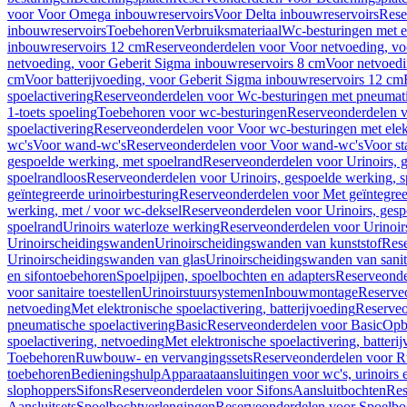
voor Voor Omega inbouwreservoirs
Voor Delta inbouwreservoirs
Rese
inbouwreservoirs
Toebehoren
Verbruiksmateriaal
Wc-besturingen met el
inbouwreservoirs 12 cm
Reserveonderdelen voor Voor netvoeding, vo
netvoeding, voor Geberit Sigma inbouwreservoirs 8 cm
Voor netvoedi
cm
Voor batterijvoeding, voor Geberit Sigma inbouwreservoirs 12 cm
spoelactivering
Reserveonderdelen voor Wc-besturingen met pneumati
1-toets spoeling
Toebehoren voor wc-besturingen
Reserveonderdelen v
spoelactivering
Reserveonderdelen voor Voor wc-besturingen met elekt
wc's
Voor wand-wc's
Reserveonderdelen voor Voor wand-wc's
Voor st
gespoelde werking, met spoelrand
Reserveonderdelen voor Urinoirs, 
spoelrandloos
Reserveonderdelen voor Urinoirs, gespoelde werking, s
geïntegreerde urinoirbesturing
Reserveonderdelen voor Met geïntegreer
werking, met / voor wc-deksel
Reserveonderdelen voor Urinoirs, gesp
spoelrand
Urinoirs waterloze werking
Reserveonderdelen voor Urinoir
Urinoirscheidingswanden
Urinoirscheidingswanden van kunststof
Rese
Urinoirscheidingswanden van glas
Urinoirscheidingswanden van sanit
en sifontoebehoren
Spoelpijpen, spoelbochten en adapters
Reserveonde
voor sanitaire toestellen
Urinoirstuursystemen
Inbouwmontage
Reserve
netvoeding
Met elektronische spoelactivering, batterijvoeding
Reserveo
pneumatische spoelactivering
Basic
Reserveonderdelen voor Basic
Op
spoelactivering, netvoeding
Met elektronische spoelactivering, batteri
Toebehoren
Ruwbouw- en vervangingssets
Reserveonderdelen voor R
toebehoren
Bedieningshulp
Apparaataansluitingen voor wc's, urinoirs 
slophoppers
Sifons
Reserveonderdelen voor Sifons
Aansluitbochten
Res
Aansluitsets
Spoelbochtverlengingen
Reserveonderdelen voor Spoelbo