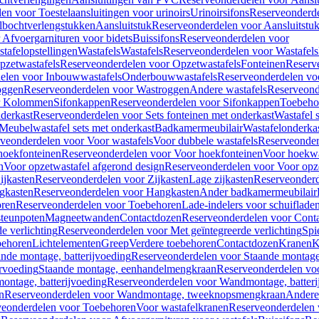
en voor Toestelaansluitingen voor urinoirs
Urinoirsifons
Reserveonderde
lbochtverlengstukken
Aansluitstuk
Reserveonderdelen voor Aansluitstu
Afvoergarnituren voor bidets
Buissifons
Reserveonderdelen voor
tafelopstellingen
Wastafels
Wastafels
Reserveonderdelen voor Wastafels
pzetwastafels
Reserveonderdelen voor Opzetwastafels
Fonteinen
Reserv
elen voor Inbouwwastafels
Onderbouwwastafels
Reserveonderdelen vo
oggen
Reserveonderdelen voor Wastroggen
Andere wastafels
Reserveond
or Kolommen
Sifonkappen
Reserveonderdelen voor Sifonkappen
Toebeho
nderkast
Reserveonderdelen voor Sets fonteinen met onderkast
Wastafel 
Meubelwastafel sets met onderkast
Badkamermeubilair
Wastafelonderka
veonderdelen voor Voor wastafels
Voor dubbele wastafels
Reserveonder
hoekfonteinen
Reserveonderdelen voor Voor hoekfonteinen
Voor hoekwa
n
Voor opzetwastafel afgerond design
Reserveonderdelen voor Voor opze
ijkasten
Reserveonderdelen voor Zijkasten
Lage zijkasten
Reserveonderd
gkasten
Reserveonderdelen voor Hangkasten
Ander badkamermeubilair
ren
Reserveonderdelen voor Toebehoren
Lade-indelers voor schuiflade
steunpoten
Magneetwanden
Contactdozen
Reserveonderdelen voor Cont
e verlichting
Reserveonderdelen voor Met geïntegreerde verlichting
Spi
ehoren
Lichtelementen
Greep
Verdere toebehoren
Contactdozen
Kranen
K
ande montage, batterijvoeding
Reserveonderdelen voor Staande montage,
rvoeding
Staande montage, eenhandelmengkraan
Reserveonderdelen vo
ntage, batterijvoeding
Reserveonderdelen voor Wandmontage, batteri
n
Reserveonderdelen voor Wandmontage, tweeknopsmengkraan
Andere
veonderdelen voor Toebehoren
Voor wastafelkranen
Reserveonderdelen 