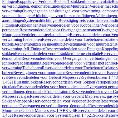
Fittingen
Koppelingen
Verlopen
Bochten
T-stukken
Interne circulatie
Res
en verbindingen, demontabel
Eindkappen
Muurplaten
Verdeler met sch
verwarming
Overgangen en aansluitingen voor verwarming, demonta
voor aansluitingen
Afdichtingen voor buizen en fittingen
Afdichtingen 
aansluitingen
Systeemafdichtingen
Bevestiging-sets voor flensverbind
Fittingen
Koppelingen
Reserveonderdelen voor Koppelingen
Verlopen
permanent
Reserveonderdelen voor Overgangen permanent
Overgange
Muurplaten
Verdeler met steekaansluiting
Reserveonderdelen voor Verd
verwarming
Toebehoren
Reserveonderdelen voor Toebehoren
Isolatie 
buizen
Beschermbuizen en inleghulp
Bevestigingen voor muurplaten
R
verwarming, ML
Fittingen
Reserveonderdelen voor Fittingen
Koppelin
stukken
Reserveonderdelen voor T-stukken
Interne circulatie
Reserveond
demontabel
Reserveonderdelen voor Overgangen en verbindingen, d
schroefdraadaansluiting
Reserveonderdelen voor Verdeler met schroef
verwarming
Toebehoren
Reserveonderdelen voor Toebehoren
Isolatie 
buizen
Bevestigingen voor muurplaten
Reserveonderdelen voor Bevest
rvs
Reserveonderdelen voor Geberit Mapress rvs
Systeembuizen 1.440
1.4521
Buisstuk
Sokken
Reserveonderdelen voor Sokken
Verlopen
Rese
circulatie
Reserveonderdelen voor Interne circulatie
Overgangen perma
verbindingen, demontabel
Compensatoren
Reserveonderdelen voor C
Mapress rvs, gas
Reserveonderdelen voor Geberit Mapress rvs, gas
Sy
Sokken
Verlopen
Reserveonderdelen voor Verlopen
Bochten
Reserveon
permanent
Overgangen en verbindingen, demontabel
Reserveonderdel
Muurplaten
Geberit Mapress rvs, LABS-vrij
Reserveonderdelen voor G
1.4521
Reserveonderdelen voor Systeembuizen 1.4521
Sokken
Reserv