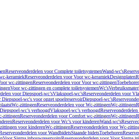
men
Reserveonderdelen voor Complete toiletsystemen
Wand-wc's
Reserv
wc-keramiek
Reserveonderdelen voor Voor wc-keramiek
Designplaten
R
oor wc-zittingen
Reserveonderdelen voor Voor wc-zittingen
Toebehore
ingen
Voor wc-zittingen en complete toiletsystemen
Wc's
Verbruiksmater
delen voor Diepspoel-wc’s
Vlakspoel-wc’s
Reserveonderdelen voor Vla
 Diepspoel-wc's voor opzet spoelreservoir
Diepspoel-wc’s
Reserveonder
laatst
Wc-zittingen
Reserveonderdelen voor Wc-zittingen
Wc-zittingen
R
 Diepspoel-wc’s verhoogd
Vlakspoel-wc’s verhoogd
Reserveonderdelen
-zittingen
Reserveonderdelen voor Comfort wc-zittingen
Wc-zittingen
R
nderen
Reserveonderdelen voor Wc’s voor kinderen
Wand-wc's
Reserveo
ittingen voor kinderen
Wc-zittingen
Reserveonderdelen voor Wc-zittin
Reserveonderdelen voor Wandbidets
Staande bidets
Toebehoren
Reserve
en
Voor Sigma inbouwreservoirs
Reserveonderdelen voor Voor Sigma in