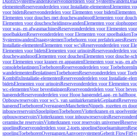
Duofix
Systeemwanden
Reserveonderdelen voor Systeemwanden
Draa
elementen
Reserveonderdelen voor Installatie-elementen
Elementen vo
voor bidets
Reserveonderdelen voor Elementen voor bidets
Elementen 
Elementen voor douches met douchewandgoot
Elementen voor douch
Elementen voor douchescheidingswanden
Elementen voor slophopper
voor was- en afwasmachines
Reserveonderdelen voor Elementen voor
spoelbakken
Reserveonderdelen voor Elementen voor spoelbakken
To
Systeemwanden
Draagsystemen
Toebehoren voor prefabricages
Reserv
Installatie-elementen
Elementen voor wc's
Reserveonderdelen voor El
Elementen voor bidets
Elementen voor urinoirs
Reserveonderdelen voo
douchewandgoot
Elementen voor douches
Elementen voor douche-sc
voor Elementen voor kranen en apparaten
Elementen voor was- en af
consolebelastingen
Toebehoren
Reserveonderdelen voor Toebehoren
In
wandelementen
Beplatingen
Toebehoren
Reserveonderdelen voor Toe
Kombifix
Installatie-elementen
Reserveonderdelen voor Installatie-ele
bidets
Elementen voor urinoirs
Reserveonderdelen voor Elementen voor
wc-elementen
Voor bevestigingen
Reserveonderdelen voor Voor beves
hangende
Reserveonderdelen voor Hoog hangende
Laag- en halfhoog
Opbouwreservoirs voor wc's, van sanitairkeramiek
Geplaatst
Reserveo
hangend
Toebehoren
Overgangen
Manchetten
Nippels, rozetten en doo
inbouwreservoirs
Spoelpijpen
Toebehoren
Vlotterkranen en spoelventie
opbouwreservoirs
Vlotterkranen voor inbouwreservoirs
Reserveonderd
ceramische reservoirs
Vlotterkranen voor reservoirs universeel
Reserve
spoeling
Reserveonderdelen voor 2-toets spoeling
Spoelgarnituren
Rese
spoeling
Toebehoren
Overgangen
Aanvoersystemen
Geberit FlowFit
Sy