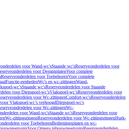
eonderdelen voor Wand-wc's
Staande wc's
Reserveonderdelen voor
eserveonderdelen voor Designplaten
Voor complete
n
Reserveonderdelen voor Toebehoren
Voor complete
iaal
Functie-eenheden
Wc's en wc-zittingen
Wand-
kspoel-wc’s
Staande wc's
Reserveonderdelen voor Staande
delen voor Diepspoel-wc’s
Vlakspoel-wc’s
Reserveonderdelen voor
eserveonderdelen voor Wc-zittingen
Comfort-wc's
Reserveonderdelen
 voor Vlakspoel-wc’s verhoogd
Diepspoel-wc's
eserveonderdelen voor Wc-zittingen
Wc-
nderdelen voor Wand-wc's
Staande wc's
Reserveonderdelen voor
gen
Wc-zittingsringen
Reserveonderdelen voor Wc-zittingsringen
Hurk-
onderdelen voor Toebehoren
Bedieningsplaten en wc-
bouwreservoirs
Voor Omega inbouwreservoirs
Reserveonderdelen