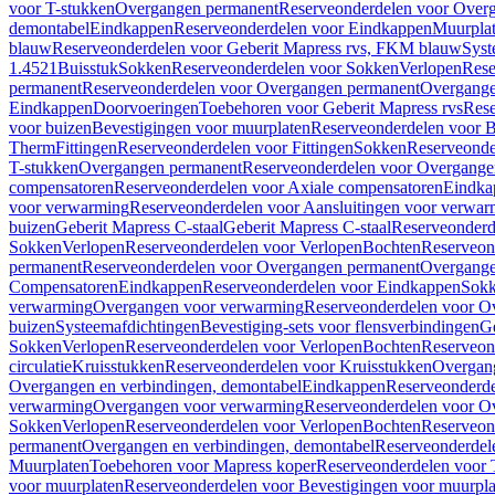
voor T-stukken
Overgangen permanent
Reserveonderdelen voor Over
demontabel
Eindkappen
Reserveonderdelen voor Eindkappen
Muurpla
blauw
Reserveonderdelen voor Geberit Mapress rvs, FKM blauw
Syst
1.4521
Buisstuk
Sokken
Reserveonderdelen voor Sokken
Verlopen
Rese
permanent
Reserveonderdelen voor Overgangen permanent
Overgange
Eindkappen
Doorvoeringen
Toebehoren voor Geberit Mapress rvs
Rese
voor buizen
Bevestigingen voor muurplaten
Reserveonderdelen voor B
Therm
Fittingen
Reserveonderdelen voor Fittingen
Sokken
Reserveonde
T-stukken
Overgangen permanent
Reserveonderdelen voor Overgange
compensatoren
Reserveonderdelen voor Axiale compensatoren
Eindka
voor verwarming
Reserveonderdelen voor Aansluitingen voor verwar
buizen
Geberit Mapress C-staal
Geberit Mapress C-staal
Reserveonderd
Sokken
Verlopen
Reserveonderdelen voor Verlopen
Bochten
Reserveon
permanent
Reserveonderdelen voor Overgangen permanent
Overgange
Compensatoren
Eindkappen
Reserveonderdelen voor Eindkappen
Sokk
verwarming
Overgangen voor verwarming
Reserveonderdelen voor O
buizen
Systeemafdichtingen
Bevestiging-sets voor flensverbindingen
Ge
Sokken
Verlopen
Reserveonderdelen voor Verlopen
Bochten
Reserveon
circulatie
Kruisstukken
Reserveonderdelen voor Kruisstukken
Overgan
Overgangen en verbindingen, demontabel
Eindkappen
Reserveonderd
verwarming
Overgangen voor verwarming
Reserveonderdelen voor O
Sokken
Verlopen
Reserveonderdelen voor Verlopen
Bochten
Reserveon
permanent
Overgangen en verbindingen, demontabel
Reserveonderdel
Muurplaten
Toebehoren voor Mapress koper
Reserveonderdelen voor 
voor muurplaten
Reserveonderdelen voor Bevestigingen voor muurpla