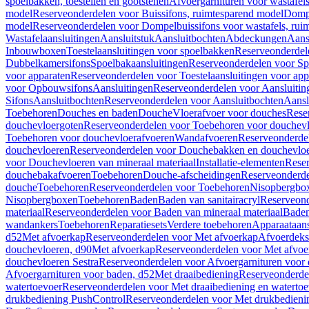
spoelbakken, toestellen en gootstenen
Afvoergarnituren voor wastafel
model
Reserveonderdelen voor Buissifons, ruimtesparend model
Dompe
model
Reserveonderdelen voor Dompelbuissifons voor wastafels, rui
Wastafelaansluitingen
Aansluitstuk
Aansluitbochten
Abdeckungen
Aans
Inbouwboxen
Toestelaansluitingen voor spoelbakken
Reserveonderdele
Dubbelkamersifons
Spoelbakaansluitingen
Reserveonderdelen voor Sp
voor apparaten
Reserveonderdelen voor Toestelaansluitingen voor app
voor Opbouwsifons
Aansluitingen
Reserveonderdelen voor Aansluitin
Sifons
Aansluitbochten
Reserveonderdelen voor Aansluitbochten
Aansl
Toebehoren
Douches en baden
Douche
Vloerafvoer voor douches
Rese
douchevloergoten
Reserveonderdelen voor Toebehoren voor douchev
Toebehoren voor douchevloerafvoeren
Wandafvoeren
Reserveonderde
douchevloeren
Reserveonderdelen voor Douchebakken en douchevlo
voor Douchevloeren van mineraal materiaal
Installatie-elementen
Reser
douchebakafvoeren
Toebehoren
Douche-afscheidingen
Reserveonderde
douche
Toebehoren
Reserveonderdelen voor Toebehoren
Nisopbergbo
Nisopbergboxen
Toebehoren
Baden
Baden van sanitairacryl
Reserveond
materiaal
Reserveonderdelen voor Baden van mineraal materiaal
Baden
wandankers
Toebehoren
Reparatiesets
Verdere toebehoren
Apparaataans
d52
Met afvoerkap
Reserveonderdelen voor Met afvoerkap
Afvoerdeks
douchevloeren, d90
Met afvoerkap
Reserveonderdelen voor Met afvoe
douchevloeren Sestra
Reserveonderdelen voor Afvoergarnituren voor 
Afvoergarnituren voor baden, d52
Met draaibediening
Reserveonderde
watertoevoer
Reserveonderdelen voor Met draaibediening en watertoe
drukbediening PushControl
Reserveonderdelen voor Met drukbedieni