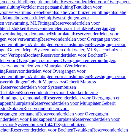
en en verbindingen, demontabel
Reserveonderdelen voor Overgangen
aansluiting
Verdeler met persaansluiting
T-stukken voor
voor verwarming
Toebehoren
Isolatie voor buizen en fittingen
Isolatie
en
Mantelbuizen en inleghulp
Bevestigingen voor
zen verwarming, ML
Fittingen
Reserveonderdelen voor
hten
T-stukken
Reserveonderdelen voor T-stukken
Overgangen
 verbindingen, demontabel
Muurplaten
Reserveonderdelen voor
gen voor verwarming
Reserveonderdelen voor Overgangen voor
zen en fittingen
Afdichtingen voor aansluitingen
Bevestigingen voor
ngen
Geberit Mepla
Systeembuizen drinkwater, ML
Systeembuizen
voor Verlopen
Bochten
Reserveonderdelen voor Bochten
T-
len voor Overgangen permanent
Overgangen en verbindingen,
eserveonderdelen voor Muurplaten
Verdeler met
ing
Reserveonderdelen voor Overgangen voor
zen en fittingen
Afdichtingen voor aansluitingen
Bevestigingen voor
ensverbindingen
Geberit Mapress rvs
Geberit Mapress
1
Reserveonderdelen voor Systeembuizen
n
T-stukken
Reserveonderdelen voor T-stukken
Interne
rbindingen, demontabel
Reserveonderdelen voor Overgangen en
kappen
Muurplaten
Reserveonderdelen voor Muurplaten
Geberit
sstuk
Sokken
Reserveonderdelen voor
ergangen permanent
Reserveonderdelen voor Overgangen
nderdelen voor Eindkappen
Muurplaten
Reserveonderdelen voor
en voor Systeembuizen 1.4401
Systeembuizen
chten
Reserveonderdelen voor Bochten
T-stukken
Reserveonderdelen