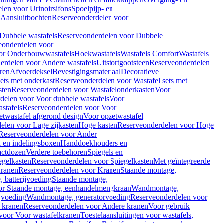
len voor Urinoirsifons
Spoelpijp- en
k
Aansluitbochten
Reserveonderdelen voor
Dubbele wastafels
Reserveonderdelen voor Dubbele
eonderdelen voor
or Onderbouwwastafels
Hoekwastafels
Wastafels Comfort
Wastafels
erdelen voor Andere wastafels
Uitstortgootsteen
Reserveonderdelen
ren
Afvoerdeksel
Bevestigingsmateriaal
Decoratieve
sets met onderkast
Reserveonderdelen voor Wastafel sets met
sten
Reserveonderdelen voor Wastafelonderkasten
Voor
delen voor Voor dubbele wastafels
Voor
stafels
Reserveonderdelen voor Voor
twastafel afgerond design
Voor opzetwastafel
elen voor Lage zijkasten
Hoge kasten
Reserveonderdelen voor Hoge
Reserveonderdelen voor Ander
n en indelingsboxen
Handdoekhouders en
actdozen
Verdere toebehoren
Spiegels en
egelkasten
Reserveonderdelen voor Spiegelkasten
Met geïntegreerde
ranen
Reserveonderdelen voor Kranen
Staande montage,
 batterijvoeding
Staande montage,
or Staande montage, eenhandelmengkraan
Wandmontage,
jvoeding
Wandmontage, generatorvoeding
Reserveonderdelen voor
 kranen
Reserveonderdelen voor Andere kranen
Voor gebruik
voor Voor wastafelkranen
Toestelaansluitingen voor wastafels,