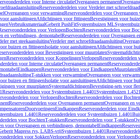
erveonderdelen voor Interne circulatie
Overgangen permanent
Overgang
roefdraadaansluiting
Reserveonderdelen voor Verdeler met schroefdraad
bel
Overgangen voor verwarming
Reserveonderdelen voor Overgangen 
voor aansluitingen
Afdichtingen voor fittingen
Bevestigingen voor buiz
ingen
Verbruiksmateriaal
Geberit PushFit
Systeembuizen ML
Systeembui
Reserveonderdelen voor Verlopen
Bochten
Reserveonderdelen voor Boc
n en verbindingen, demontabel
Reserveonderdelen voor Overgangen en
eler met steekaansluiting
Verdeler met schroefdraadaansluiting
Overgan
voor buizen en fittingen
Isolatie voor aansluitingen
Afdichtingen voor bui
eserveonderdelen voor Bevestigingen voor muurplaten
Systeemafdichti
gen
Reserveonderdelen voor Koppelingen
Verlopen
Reserveonderdelen 
erdelen voor Interne circulatie
Overgangen permanent
Reserveonderde
emontabel
Eindkappen
Reserveonderdelen voor Eindkappen
Muurplaten
R
draadaansluiting
T-stukken voor verwarming
Overgangen voor verwarm
voor buizen en fittingen
Isolatie voor aansluitingen
Afdichtingen voor bui
igingen voor muurplaten
Systeemafdichtingen
Bevestiging-sets voor fl
1
Reserveonderdelen voor Systeembuizen 1.4401
Systeembuizen 1.452
rveonderdelen voor Verlopen
Bochten
Reserveonderdelen voor Bochte
nent
Reserveonderdelen voor Overgangen permanent
Overgangen en ve
ompensatoren
Doorvoeringen
Eindkappen
Reserveonderdelen voor Eind
steembuizen 1.4401
Reserveonderdelen voor Systeembuizen 1.4401
Bui
derdelen voor Bochten
T-stukken
Reserveonderdelen voor T-stukken
Ov
en voor Overgangen en verbindingen, demontabel
Eindkappen
Reserveo
eberit Mapress rvs, LABS-vrij
Systeembuizen 1.4401
Reserveonderdel
eonderdelen voor Sokken
Verlopen
Reserveonderdelen voor Verlopen
Bo