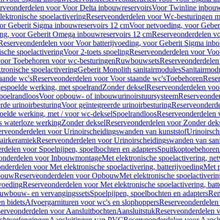
rveonderdelen voor Voor Delta inbouwreservoirs
Voor Twinline inbouw
ektronische spoelactivering
Reserveonderdelen voor Wc-besturingen met
or Geberit Sigma inbouwreservoirs 12 cm
Voor netvoeding, voor Geber
ng, voor Geberit Omega inbouwreservoirs 12 cm
Reserveonderdelen vo
Reserveonderdelen voor Voor batterijvoeding, voor Geberit Sigma inb
sche spoelactivering
Voor 2-toets spoeling
Reserveonderdelen voor Voor
oor Toebehoren voor wc-besturingen
Ruwbouwsets
Reserveonderdele
ronische spoelactivering
Geberit Monolith sanitairmodules
Sanitairmod
aande wc's
Reserveonderdelen voor Voor staande wc's
Toebehoren
Rese
gespoelde werking, met spoelrand
Zonder deksel
Reserveonderdelen voo
poelrandloos
Voor opbouw- of inbouwurinoirstuursysteem
Reserveonder
de urinoirbesturing
Voor geïntegreerde urinoirbesturing
Reserveonderdel
oelde werking, met / voor wc-deksel
Spoelrandloos
Reserveonderdelen 
s waterloze werking
Zonder deksel
Reserveonderdelen voor Zonder dek
rveonderdelen voor Urinoirscheidingswanden van kunststof
Urinoirsc
airkeramiek
Reserveonderdelen voor Urinoirscheidingswanden van sani
rdelen voor Spoelpijpen, spoelbochten en adapters
Spuitkoptoebehoren
onderdelen voor Inbouwmontage
Met elektronische spoelactivering, ne
nderdelen voor Met elektronische spoelactivering, batterijvoeding
Met p
bouw
Reserveonderdelen voor Opbouw
Met elektronische spoelactiveri
jvoeding
Reserveonderdelen voor Met elektronische spoelactivering, batt
uwbouw- en vervangingssets
Spoelpijpen, spoelbochten en adapters
Ren
en bidets
Afvoergarnituren voor wc's en slophoppers
Reserveonderdelen 
erveonderdelen voor Aansluitbochten
Aansluitstuk
Reserveonderdelen v
chtverlengingen
Aansluitingen van PVC
Reserveonderdelen voor Aansl