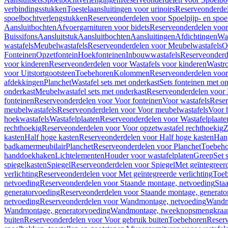
verbindingsstukken
Toestelaansluitingen voor urinoirs
Reserveonderdel
spoelbochtverlengstukken
Reserveonderdelen voor Spoelpijp- en spoe
Aansluitbochten
Afvoergarnituren voor bidets
Reserveonderdelen voor 
Buissifons
Aansluitstuk
Aansluitbochten
Aansluitingen
Afdichtingen
Was
wastafels
Meubelwastafels
Reserveonderdelen voor Meubelwastafels
O
Fonteinen
Opzetfontein
Hoekfonteinen
Inbouwwastafels
Reserveonderd
voor kinderen
Reserveonderdelen voor Wastafels voor kinderen
Wastr
voor Uitstortgootsteen
Toebehoren
Kolommen
Reserveonderdelen vo
afdekkingen
Planchet
Wastafel sets met onderkast
Sets fonteinen met o
onderkast
Meubelwastafel sets met onderkast
Reserveonderdelen voor 
fonteinen
Reserveonderdelen voor Voor fonteinen
Voor wastafels
Reser
meubelwastafels
Reserveonderdelen voor Voor meubelwastafels
Voor 
hoekwastafels
Wastafelplaaten
Reserveonderdelen voor Wastafelplaate
rechthoekig
Reserveonderdelen voor Voor opzetwastafel rechthoekig
Z
kasten
Half hoge kasten
Reserveonderdelen voor Half hoge kasten
Han
badkamermeubilair
Planchet
Reserveonderdelen voor Planchet
Toebeho
handdoekhaken
Lichtelementen
Houder voor wastafelplaten
Greep
Set 
spiegelkasten
Spiegel
Reserveonderdelen voor Spiegel
Met geïntegreerd
verlichting
Reserveonderdelen voor Met geïntegreerde verlichting
Toeb
netvoeding
Reserveonderdelen voor Staande montage, netvoeding
Sta
generatorvoeding
Reserveonderdelen voor Staande montage, generato
netvoeding
Reserveonderdelen voor Wandmontage, netvoeding
Wandmo
Wandmontage, generatorvoeding
Wandmontage, tweeknopsmengkraa
buiten
Reserveonderdelen voor Voor gebruik buiten
Toebehoren
Reser