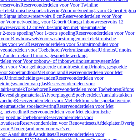
reservoirs
Reserveonderdelen voor Voor Twinline
 elektronische spoelactivering
Voor netvoeding, voor Geberit Sigma
it Sigma inbouwreservoirs 8 cm
Reserveonderdelen voor Voor
or Voor netvoeding, voor Geberit Omega inbouwreservoirs 12
ouwreservoirs 12 cm
Wc-besturingen met pneumatische
 2-toets spoeling
Voor 1-toets spoeling
Reserveonderdelen voor Voor
n voor Ruwbouwsets
Voor wc-besturingen met elektronische
ules voor wc's
Reserveonderdelen voor Sanitairmodules voor
rveonderdelen voor Toebehoren
Verbruiksmateriaal
Urinoirs
Urinoirs,
r Zonder deksel
Urinoirs, gespoelde werking,
delen voor Voor opbouw- of inbouwurinoirstuursysteem
Met
en voor Voor geïntegreerde urinoirbesturing
Urinoirs, gespoelde
voor Spoelrandloos
Met spoelrand
Reserveonderdelen voor Met
sel
Urinoirscheidingswanden
Reserveonderdelen voor
heidingswanden van glas
Reserveonderdelen voor
tairkeramiek
Toebehoren
Reserveonderdelen voor Toebehoren
Sifons
Bevestigingsmateriaal
Afvoerpluggen
Spoelverdeler
Aansluitstukken
tvoeding
Reserveonderdelen voor Met elektronische spoelactivering,
neumatische spoelactivering
Reserveonderdelen voor Met
ng, netvoeding
Reserveonderdelen voor Met elektronische
erijvoeding
Toebehoren
Reserveonderdelen voor
ovatiesets
Reserveonderdelen voor Renovatiesets
Afdekplaten
Overig
voor Afvoergarnituren voor wc's en
oor Aansluitstuk
Aansluitsets
Reserveonderdelen voor
uitingen van PVC
Manchetten en afdekkappen
Overgang- en