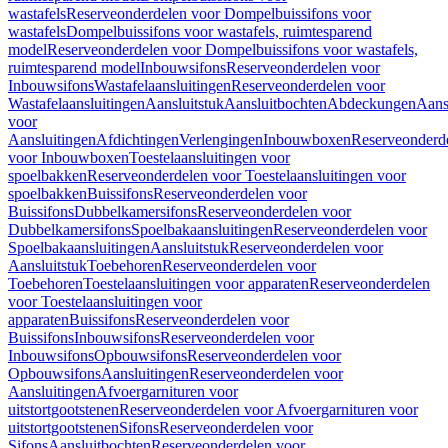
wastafels
Reserveonderdelen voor Dompelbuissifons voor
wastafels
Dompelbuissifons voor wastafels, ruimtesparend
model
Reserveonderdelen voor Dompelbuissifons voor wastafels,
ruimtesparend model
Inbouwsifons
Reserveonderdelen voor
Inbouwsifons
Wastafelaansluitingen
Reserveonderdelen voor
Wastafelaansluitingen
Aansluitstuk
Aansluitbochten
Abdeckungen
Aans
voor
Aansluitingen
Afdichtingen
Verlengingen
Inbouwboxen
Reserveonderd
voor Inbouwboxen
Toestelaansluitingen voor
spoelbakken
Reserveonderdelen voor Toestelaansluitingen voor
spoelbakken
Buissifons
Reserveonderdelen voor
Buissifons
Dubbelkamersifons
Reserveonderdelen voor
Dubbelkamersifons
Spoelbakaansluitingen
Reserveonderdelen voor
Spoelbakaansluitingen
Aansluitstuk
Reserveonderdelen voor
Aansluitstuk
Toebehoren
Reserveonderdelen voor
Toebehoren
Toestelaansluitingen voor apparaten
Reserveonderdelen
voor Toestelaansluitingen voor
apparaten
Buissifons
Reserveonderdelen voor
Buissifons
Inbouwsifons
Reserveonderdelen voor
Inbouwsifons
Opbouwsifons
Reserveonderdelen voor
Opbouwsifons
Aansluitingen
Reserveonderdelen voor
Aansluitingen
Afvoergarnituren voor
uitstortgootstenen
Reserveonderdelen voor Afvoergarnituren voor
uitstortgootstenen
Sifons
Reserveonderdelen voor
Sifons
Aansluitbochten
Reserveonderdelen voor