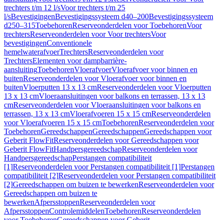
trechters t/m 12 l/s
Voor trechters t/m 25
l/s
Bevestigingen
Bevestigingssysteem d40–200
Bevestigingssysteem
d250–315
Toebehoren
Reserveonderdelen voor Toebehoren
Voor
trechters
Reserveonderdelen voor Voor trechters
Voor
bevestigingen
Conventionele
hemelwaterafvoer
Trechters
Reserveonderdelen voor
Trechters
Elementen voor dampbarrière-
aansluiting
Toebehoren
Vloerafvoer
Vloerafvoer voor binnen en
buiten
Reserveonderdelen voor Vloerafvoer voor binnen en
buiten
Vloerputten 13 x 13 cm
Reserveonderdelen voor Vloerputten
13 x 13 cm
Vloeraansluitingen voor balkons en terrassen, 13 x 13
cm
Reserveonderdelen voor Vloeraansluitingen voor balkons en
terrassen, 13 x 13 cm
Vloerafvoeren 15 x 15 cm
Reserveonderdelen
voor Vloerafvoeren 15 x 15 cm
Toebehoren
Reserveonderdelen voor
Toebehoren
Gereedschappen
Gereedschappen
Gereedschappen voor
Geberit FlowFit
Reserveonderdelen voor Gereedschappen voor
Geberit FlowFit
Handpersgereedschap
Reserveonderdelen voor
Handpersgereedschap
Perstangen compatibiliteit
[1]
Reserveonderdelen voor Perstangen compatibiliteit [1]
Perstangen
compatibiliteit [2]
Reserveonderdelen voor Perstangen compatibiliteit
[2]
Gereedschappen om buizen te bewerken
Reserveonderdelen voor
Gereedschappen om buizen te
bewerken
Afpersstoppen
Reserveonderdelen voor
Afpersstoppen
Controlemiddelen
Toebehoren
Reserveonderdelen
voor Toebehoren
Gereedschappen voor Geberit