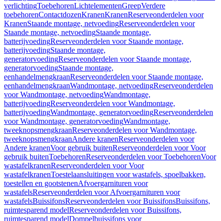
verlichting
Toebehoren
Lichtelementen
Greep
Verdere
toebehoren
Contactdozen
Kranen
Kranen
Reserveonderdelen voor
Kranen
Staande montage, netvoeding
Reserveonderdelen voor
Staande montage, netvoeding
Staande montage,
batterijvoeding
Reserveonderdelen voor Staande montage,
batterijvoeding
Staande montage,
generatorvoeding
Reserveonderdelen voor Staande montage,
generatorvoeding
Staande montage,
eenhandelmengkraan
Reserveonderdelen voor Staande montage,
eenhandelmengkraan
Wandmontage, netvoeding
Reserveonderdelen
voor Wandmontage, netvoeding
Wandmontage,
batterijvoeding
Reserveonderdelen voor Wandmontage,
batterijvoeding
Wandmontage, generatorvoeding
Reserveonderdelen
voor Wandmontage, generatorvoeding
Wandmontage,
tweeknopsmengkraan
Reserveonderdelen voor Wandmontage,
tweeknopsmengkraan
Andere kranen
Reserveonderdelen voor
Andere kranen
Voor gebruik buiten
Reserveonderdelen voor Voor
gebruik buiten
Toebehoren
Reserveonderdelen voor Toebehoren
Voor
wastafelkranen
Reserveonderdelen voor Voor
wastafelkranen
Toestelaansluitingen voor wastafels, spoelbakken,
toestellen en gootstenen
Afvoergarnituren voor
wastafels
Reserveonderdelen voor Afvoergarnituren voor
wastafels
Buissifons
Reserveonderdelen voor Buissifons
Buissifons,
ruimtesparend model
Reserveonderdelen voor Buissifons,
ruimtesparend model
Dompelbuissifons voor