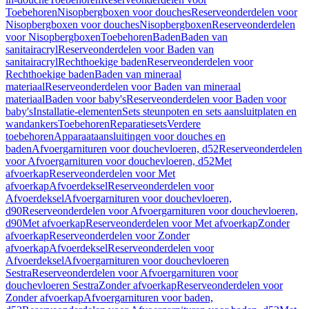
Toebehoren
Nisopbergboxen voor douches
Reserveonderdelen voor
Nisopbergboxen voor douches
Nisopbergboxen
Reserveonderdelen
voor Nisopbergboxen
Toebehoren
Baden
Baden van
sanitairacryl
Reserveonderdelen voor Baden van
sanitairacryl
Rechthoekige baden
Reserveonderdelen voor
Rechthoekige baden
Baden van mineraal
materiaal
Reserveonderdelen voor Baden van mineraal
materiaal
Baden voor baby's
Reserveonderdelen voor Baden voor
baby's
Installatie-elementen
Sets steunpoten en sets aansluitplaten en
wandankers
Toebehoren
Reparatiesets
Verdere
toebehoren
Apparaataansluitingen voor douches en
baden
Afvoergarnituren voor douchevloeren, d52
Reserveonderdelen
voor Afvoergarnituren voor douchevloeren, d52
Met
afvoerkap
Reserveonderdelen voor Met
afvoerkap
Afvoerdeksel
Reserveonderdelen voor
Afvoerdeksel
Afvoergarnituren voor douchevloeren,
d90
Reserveonderdelen voor Afvoergarnituren voor douchevloeren,
d90
Met afvoerkap
Reserveonderdelen voor Met afvoerkap
Zonder
afvoerkap
Reserveonderdelen voor Zonder
afvoerkap
Afvoerdeksel
Reserveonderdelen voor
Afvoerdeksel
Afvoergarnituren voor douchevloeren
Sestra
Reserveonderdelen voor Afvoergarnituren voor
douchevloeren Sestra
Zonder afvoerkap
Reserveonderdelen voor
Zonder afvoerkap
Afvoergarnituren voor baden,