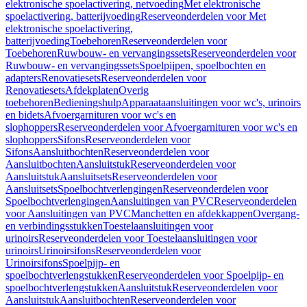
elektronische spoelactivering, netvoeding
Met elektronische
spoelactivering, batterijvoeding
Reserveonderdelen voor Met
elektronische spoelactivering,
batterijvoeding
Toebehoren
Reserveonderdelen voor
Toebehoren
Ruwbouw- en vervangingssets
Reserveonderdelen voor
Ruwbouw- en vervangingssets
Spoelpijpen, spoelbochten en
adapters
Renovatiesets
Reserveonderdelen voor
Renovatiesets
Afdekplaten
Overig
toebehoren
Bedieningshulp
Apparaataansluitingen voor wc's, urinoirs
en bidets
Afvoergarnituren voor wc's en
slophoppers
Reserveonderdelen voor Afvoergarnituren voor wc's en
slophoppers
Sifons
Reserveonderdelen voor
Sifons
Aansluitbochten
Reserveonderdelen voor
Aansluitbochten
Aansluitstuk
Reserveonderdelen voor
Aansluitstuk
Aansluitsets
Reserveonderdelen voor
Aansluitsets
Spoelbochtverlengingen
Reserveonderdelen voor
Spoelbochtverlengingen
Aansluitingen van PVC
Reserveonderdelen
voor Aansluitingen van PVC
Manchetten en afdekkappen
Overgang-
en verbindingsstukken
Toestelaansluitingen voor
urinoirs
Reserveonderdelen voor Toestelaansluitingen voor
urinoirs
Urinoirsifons
Reserveonderdelen voor
Urinoirsifons
Spoelpijp- en
spoelbochtverlengstukken
Reserveonderdelen voor Spoelpijp- en
spoelbochtverlengstukken
Aansluitstuk
Reserveonderdelen voor
Aansluitstuk
Aansluitbochten
Reserveonderdelen voor