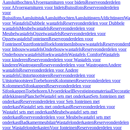
Aansluitbochten
Afvoergarnituren voor bidets
Reserveonderdelen
voor Afvoergarnituren voor bidets
Buissifons
Reserveonderdelen
voor
Buissifons
Aansluitstuk
Aansluitbochten
Aansluitingen
Afdichtingen
Was
voor Wastafels
Dubbele wastafels
Reserveonderdelen voor Dubbele
wastafels
Meubelwastafels
Reserveonderdelen voor
Meubelwastafels
Opzetwastafels
Reserveonderdelen voor
Opzetwastafels
Fonteinen
Reserveonderdelen voor
Fonteinen
Opzetfontein
Hoekfonteinen
Inbouwwastafels
Reserveonderd
voor Inbouwwastafels
Onderbouwwastafels
Reserveonderdelen voor
Onderbouwwastafels
Hoekwastafels
Wastafels Comfort
Wastafels
voor kinderen
Reserveonderdelen voor Wastafels voor
kinderen
Wastroggen
Reserveonderdelen voor Wastroggen
Andere
wastafels
Reserveonderdelen voor Andere
wastafels
Uitstortgootsteen
Reserveonderdelen voor
Uitstortgootsteen
Toebehoren
Kolommen
Reserveonderdelen voor
Kolommen
Sifonkappen
Reserveonderdelen voor
Sifonkappen
Toebehoren
Afvoerdeksel
Bevestigingsmateriaal
Decorati
afdekkingen
Planchet
Wastafel sets met onderkast
Sets fonteinen met
onderkast
Reserveonderdelen voor Sets fonteinen met
onderkast
Wastafel sets met onderkast
Reserveonderdelen voor
Wastafel sets met onderkast
Meubelwastafel sets met
onderkast
Reserveonderdelen voor Meubelwastafel sets met
onderkast
Badkamermeubilair
Wastafelonderkasten
Reserveonderdelen
voor Wastafelonderkasten
Voor fonteinen
Reserveonderdelen voor