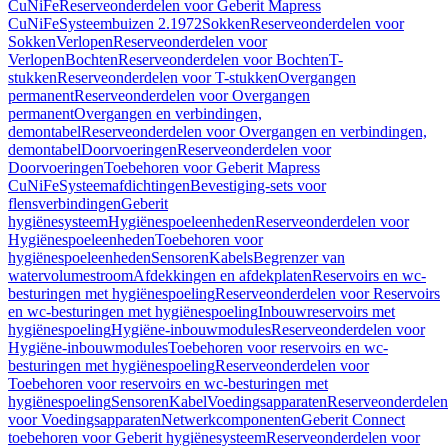
CuNiFe
Reserveonderdelen voor Geberit Mapress
CuNiFe
Systeembuizen 2.1972
Sokken
Reserveonderdelen voor
Sokken
Verlopen
Reserveonderdelen voor
Verlopen
Bochten
Reserveonderdelen voor Bochten
T-
stukken
Reserveonderdelen voor T-stukken
Overgangen
permanent
Reserveonderdelen voor Overgangen
permanent
Overgangen en verbindingen,
demontabel
Reserveonderdelen voor Overgangen en verbindingen,
demontabel
Doorvoeringen
Reserveonderdelen voor
Doorvoeringen
Toebehoren voor Geberit Mapress
CuNiFe
Systeemafdichtingen
Bevestiging-sets voor
flensverbindingen
Geberit
hygiënesysteem
Hygiënespoeleenheden
Reserveonderdelen voor
Hygiënespoeleenheden
Toebehoren voor
hygiënespoeleenheden
Sensoren
Kabels
Begrenzer van
watervolumestroom
Afdekkingen en afdekplaten
Reservoirs en wc-
besturingen met hygiënespoeling
Reserveonderdelen voor Reservoirs
en wc-besturingen met hygiënespoeling
Inbouwreservoirs met
hygiënespoeling
Hygiëne-inbouwmodules
Reserveonderdelen voor
Hygiëne-inbouwmodules
Toebehoren voor reservoirs en wc-
besturingen met hygiënespoeling
Reserveonderdelen voor
Toebehoren voor reservoirs en wc-besturingen met
hygiënespoeling
Sensoren
Kabel
Voedingsapparaten
Reserveonderdelen
voor Voedingsapparaten
Netwerkcomponenten
Geberit Connect
toebehoren voor Geberit hygiënesysteem
Reserveonderdelen voor