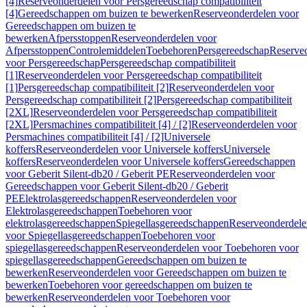
[4]
Reserveonderdelen voor Persgereedschap compatibiliteit
[4]
Gereedschappen om buizen te bewerken
Reserveonderdelen voor
Gereedschappen om buizen te
bewerken
Afpersstoppen
Reserveonderdelen voor
Afpersstoppen
Controlemiddelen
Toebehoren
Persgereedschap
Reserve
voor Persgereedschap
Persgereedschap compatibiliteit
[1]
Reserveonderdelen voor Persgereedschap compatibiliteit
[1]
Persgereedschap compatibiliteit [2]
Reserveonderdelen voor
Persgereedschap compatibiliteit [2]
Persgereedschap compatibiliteit
[2XL]
Reserveonderdelen voor Persgereedschap compatibiliteit
[2XL]
Persmachines compatibiliteit [4] / [2]
Reserveonderdelen voor
Persmachines compatibiliteit [4] / [2]
Universele
koffers
Reserveonderdelen voor Universele koffers
Universele
koffers
Reserveonderdelen voor Universele koffers
Gereedschappen
voor Geberit Silent-db20 / Geberit PE
Reserveonderdelen voor
Gereedschappen voor Geberit Silent-db20 / Geberit
PE
Elektrolasgereedschappen
Reserveonderdelen voor
Elektrolasgereedschappen
Toebehoren voor
elektrolasgereedschappen
Spiegellasgereedschappen
Reserveonderdele
voor Spiegellasgereedschappen
Toebehoren voor
spiegellasgereedschappen
Reserveonderdelen voor Toebehoren voor
spiegellasgereedschappen
Gereedschappen om buizen te
bewerken
Reserveonderdelen voor Gereedschappen om buizen te
bewerken
Toebehoren voor gereedschappen om buizen te
bewerken
Reserveonderdelen voor Toebehoren voor