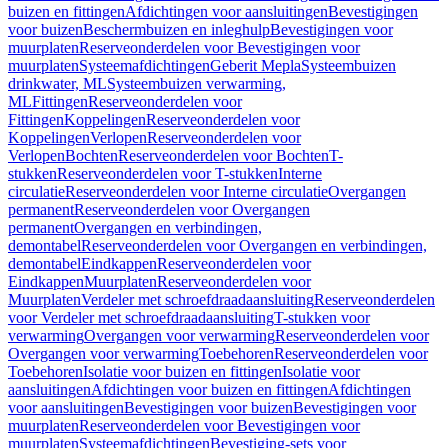
buizen en fittingen
Afdichtingen voor aansluitingen
Bevestigingen
voor buizen
Beschermbuizen en inleghulp
Bevestigingen voor
muurplaten
Reserveonderdelen voor Bevestigingen voor
muurplaten
Systeemafdichtingen
Geberit Mepla
Systeembuizen
drinkwater, ML
Systeembuizen verwarming,
ML
Fittingen
Reserveonderdelen voor
Fittingen
Koppelingen
Reserveonderdelen voor
Koppelingen
Verlopen
Reserveonderdelen voor
Verlopen
Bochten
Reserveonderdelen voor Bochten
T-
stukken
Reserveonderdelen voor T-stukken
Interne
circulatie
Reserveonderdelen voor Interne circulatie
Overgangen
permanent
Reserveonderdelen voor Overgangen
permanent
Overgangen en verbindingen,
demontabel
Reserveonderdelen voor Overgangen en verbindingen,
demontabel
Eindkappen
Reserveonderdelen voor
Eindkappen
Muurplaten
Reserveonderdelen voor
Muurplaten
Verdeler met schroefdraadaansluiting
Reserveonderdelen
voor Verdeler met schroefdraadaansluiting
T-stukken voor
verwarming
Overgangen voor verwarming
Reserveonderdelen voor
Overgangen voor verwarming
Toebehoren
Reserveonderdelen voor
Toebehoren
Isolatie voor buizen en fittingen
Isolatie voor
aansluitingen
Afdichtingen voor buizen en fittingen
Afdichtingen
voor aansluitingen
Bevestigingen voor buizen
Bevestigingen voor
muurplaten
Reserveonderdelen voor Bevestigingen voor
muurplaten
Systeemafdichtingen
Bevestiging-sets voor