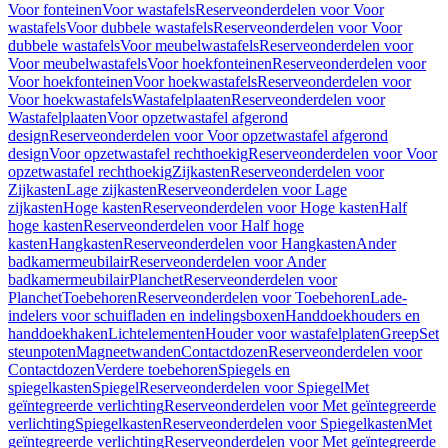
Voor fonteinen
Voor wastafels
Reserveonderdelen voor Voor
wastafels
Voor dubbele wastafels
Reserveonderdelen voor Voor
dubbele wastafels
Voor meubelwastafels
Reserveonderdelen voor
Voor meubelwastafels
Voor hoekfonteinen
Reserveonderdelen voor
Voor hoekfonteinen
Voor hoekwastafels
Reserveonderdelen voor
Voor hoekwastafels
Wastafelplaaten
Reserveonderdelen voor
Wastafelplaaten
Voor opzetwastafel afgerond
design
Reserveonderdelen voor Voor opzetwastafel afgerond
design
Voor opzetwastafel rechthoekig
Reserveonderdelen voor Voor
opzetwastafel rechthoekig
Zijkasten
Reserveonderdelen voor
Zijkasten
Lage zijkasten
Reserveonderdelen voor Lage
zijkasten
Hoge kasten
Reserveonderdelen voor Hoge kasten
Half
hoge kasten
Reserveonderdelen voor Half hoge
kasten
Hangkasten
Reserveonderdelen voor Hangkasten
Ander
badkamermeubilair
Reserveonderdelen voor Ander
badkamermeubilair
Planchet
Reserveonderdelen voor
Planchet
Toebehoren
Reserveonderdelen voor Toebehoren
Lade-
indelers voor schuifladen en indelingsboxen
Handdoekhouders en
handdoekhaken
Lichtelementen
Houder voor wastafelplaten
Greep
Set
steunpoten
Magneetwanden
Contactdozen
Reserveonderdelen voor
Contactdozen
Verdere toebehoren
Spiegels en
spiegelkasten
Spiegel
Reserveonderdelen voor Spiegel
Met
geïntegreerde verlichting
Reserveonderdelen voor Met geïntegreerde
verlichting
Spiegelkasten
Reserveonderdelen voor Spiegelkasten
Met
geïntegreerde verlichting
Reserveonderdelen voor Met geïntegreerde