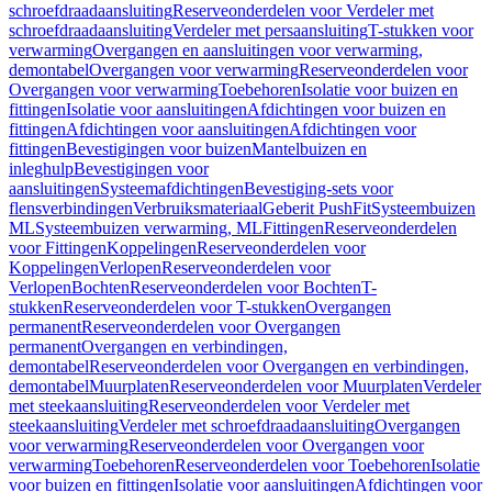
schroefdraadaansluiting
Reserveonderdelen voor Verdeler met
schroefdraadaansluiting
Verdeler met persaansluiting
T-stukken voor
verwarming
Overgangen en aansluitingen voor verwarming,
demontabel
Overgangen voor verwarming
Reserveonderdelen voor
Overgangen voor verwarming
Toebehoren
Isolatie voor buizen en
fittingen
Isolatie voor aansluitingen
Afdichtingen voor buizen en
fittingen
Afdichtingen voor aansluitingen
Afdichtingen voor
fittingen
Bevestigingen voor buizen
Mantelbuizen en
inleghulp
Bevestigingen voor
aansluitingen
Systeemafdichtingen
Bevestiging-sets voor
flensverbindingen
Verbruiksmateriaal
Geberit PushFit
Systeembuizen
ML
Systeembuizen verwarming, ML
Fittingen
Reserveonderdelen
voor Fittingen
Koppelingen
Reserveonderdelen voor
Koppelingen
Verlopen
Reserveonderdelen voor
Verlopen
Bochten
Reserveonderdelen voor Bochten
T-
stukken
Reserveonderdelen voor T-stukken
Overgangen
permanent
Reserveonderdelen voor Overgangen
permanent
Overgangen en verbindingen,
demontabel
Reserveonderdelen voor Overgangen en verbindingen,
demontabel
Muurplaten
Reserveonderdelen voor Muurplaten
Verdeler
met steekaansluiting
Reserveonderdelen voor Verdeler met
steekaansluiting
Verdeler met schroefdraadaansluiting
Overgangen
voor verwarming
Reserveonderdelen voor Overgangen voor
verwarming
Toebehoren
Reserveonderdelen voor Toebehoren
Isolatie
voor buizen en fittingen
Isolatie voor aansluitingen
Afdichtingen voor