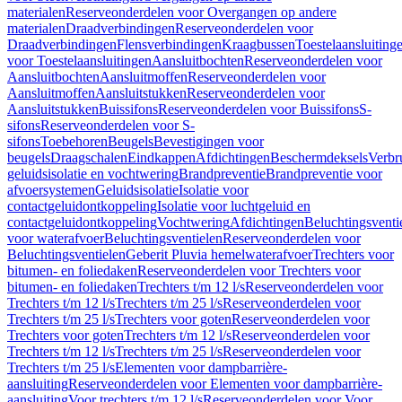
materialen
Reserveonderdelen voor Overgangen op andere
materialen
Draadverbindingen
Reserveonderdelen voor
Draadverbindingen
Flensverbindingen
Kraagbussen
Toestelaansluiting
voor Toestelaansluitingen
Aansluitbochten
Reserveonderdelen voor
Aansluitbochten
Aansluitmoffen
Reserveonderdelen voor
Aansluitmoffen
Aansluitstukken
Reserveonderdelen voor
Aansluitstukken
Buissifons
Reserveonderdelen voor Buissifons
S-
sifons
Reserveonderdelen voor S-
sifons
Toebehoren
Beugels
Bevestigingen voor
beugels
Draagschalen
Eindkappen
Afdichtingen
Beschermdeksels
Verbr
geluidsisolatie en vochtwering
Brandpreventie
Brandpreventie voor
afvoersystemen
Geluidsisolatie
Isolatie voor
contactgeluidontkoppeling
Isolatie voor luchtgeluid en
contactgeluidontkoppeling
Vochtwering
Afdichtingen
Beluchtingsventi
voor waterafvoer
Beluchtingsventielen
Reserveonderdelen voor
Beluchtingsventielen
Geberit Pluvia hemelwaterafvoer
Trechters voor
bitumen- en foliedaken
Reserveonderdelen voor Trechters voor
bitumen- en foliedaken
Trechters t/m 12 l/s
Reserveonderdelen voor
Trechters t/m 12 l/s
Trechters t/m 25 l/s
Reserveonderdelen voor
Trechters t/m 25 l/s
Trechters voor goten
Reserveonderdelen voor
Trechters voor goten
Trechters t/m 12 l/s
Reserveonderdelen voor
Trechters t/m 12 l/s
Trechters t/m 25 l/s
Reserveonderdelen voor
Trechters t/m 25 l/s
Elementen voor dampbarrière-
aansluiting
Reserveonderdelen voor Elementen voor dampbarrière-
aansluiting
Voor trechters t/m 12 l/s
Reserveonderdelen voor Voor