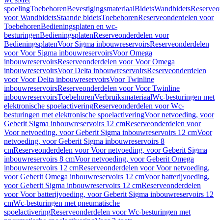
spoeling
Toebehoren
Bevestigingsmateriaal
Bidets
Wandbidets
Reserveo
voor Wandbidets
Staande bidets
Toebehoren
Reserveonderdelen voor
Toebehoren
Bedieningsplaten en wc-
besturingen
Bedieningsplaten
Reserveonderdelen voor
Bedieningsplaten
Voor Sigma inbouwreservoirs
Reserveonderdelen
voor Voor Sigma inbouwreservoirs
Voor Omega
inbouwreservoirs
Reserveonderdelen voor Voor Omega
inbouwreservoirs
Voor Delta inbouwreservoirs
Reserveonderdelen
voor Voor Delta inbouwreservoirs
Voor Twinline
inbouwreservoirs
Reserveonderdelen voor Voor Twinline
inbouwreservoirs
Toebehoren
Verbruiksmateriaal
Wc-besturingen met
elektronische spoelactivering
Reserveonderdelen voor Wc-
besturingen met elektronische spoelactivering
Voor netvoeding, voor
Geberit Sigma inbouwreservoirs 12 cm
Reserveonderdelen voor
Voor netvoeding, voor Geberit Sigma inbouwreservoirs 12 cm
Voor
netvoeding, voor Geberit Sigma inbouwreservoirs 8
cm
Reserveonderdelen voor Voor netvoeding, voor Geberit Sigma
inbouwreservoirs 8 cm
Voor netvoeding, voor Geberit Omega
inbouwreservoirs 12 cm
Reserveonderdelen voor Voor netvoeding,
voor Geberit Omega inbouwreservoirs 12 cm
Voor batterijvoeding,
voor Geberit Sigma inbouwreservoirs 12 cm
Reserveonderdelen
voor Voor batterijvoeding, voor Geberit Sigma inbouwreservoirs 12
cm
Wc-besturingen met pneumatische
spoelactivering
Reserveonderdelen voor Wc-besturingen met