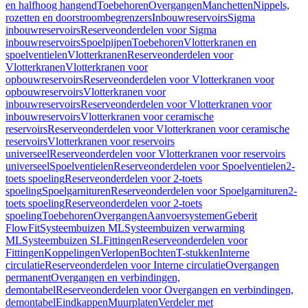
en halfhoog hangend
Toebehoren
Overgangen
Manchetten
Nippels,
rozetten en doorstroombegrenzers
Inbouwreservoirs
Sigma
inbouwreservoirs
Reserveonderdelen voor Sigma
inbouwreservoirs
Spoelpijpen
Toebehoren
Vlotterkranen en
spoelventielen
Vlotterkranen
Reserveonderdelen voor
Vlotterkranen
Vlotterkranen voor
opbouwreservoirs
Reserveonderdelen voor Vlotterkranen voor
opbouwreservoirs
Vlotterkranen voor
inbouwreservoirs
Reserveonderdelen voor Vlotterkranen voor
inbouwreservoirs
Vlotterkranen voor ceramische
reservoirs
Reserveonderdelen voor Vlotterkranen voor ceramische
reservoirs
Vlotterkranen voor reservoirs
universeel
Reserveonderdelen voor Vlotterkranen voor reservoirs
universeel
Spoelventielen
Reserveonderdelen voor Spoelventielen
2-
toets spoeling
Reserveonderdelen voor 2-toets
spoeling
Spoelgarnituren
Reserveonderdelen voor Spoelgarnituren
2-
toets spoeling
Reserveonderdelen voor 2-toets
spoeling
Toebehoren
Overgangen
Aanvoersystemen
Geberit
FlowFit
Systeembuizen ML
Systeembuizen verwarming
ML
Systeembuizen SL
Fittingen
Reserveonderdelen voor
Fittingen
Koppelingen
Verlopen
Bochten
T-stukken
Interne
circulatie
Reserveonderdelen voor Interne circulatie
Overgangen
permanent
Overgangen en verbindingen,
demontabel
Reserveonderdelen voor Overgangen en verbindingen,
demontabel
Eindkappen
Muurplaten
Verdeler met