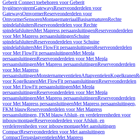
Geberit Connect toebehoren voor Geberit
hygiënesysteem
Gateways
Reserveonderdelen voor
Gateways
Omvormer
Reserveonderdelen voor
Omvormer
Sensoren
Montagemateriaal
Basisarmaturen
Rechte
spindelafsluiters
Reserveonderdelen voor Rechte
spindelafsluiters
Met Mapress persaansluitingen
Reserveonderdelen
voor Met Mapress persaansluitingen
Schuine
spindelafsluiters
Reserveonderdelen voor Schuine
spindelafsluiters
Met FlowFit persaansluitingen
Reserveonderdelen
voor Met FlowFit persaansluitingen
Met Mepla
persaansluitingen
Reserveonderdelen voor Met Mepla
persaansluitingen
Met Mapress persaansluitingen
Reserveonderdelen
voor Met Mapress
persaansluitingen
Monsternameventielen
Aftapventielen
Kogelkranen
R
voor Kogelkranen
Met FlowFit persaansluitingen
Reserveonderdelen
voor Met FlowFit persaansluitingen
Met Mepla
persaansluitingen
Reserveonderdelen voor Met Mepla
persaansluitingen
Met Mapress persaansluitingen
Reserveonderdelen
voor Met Mapress persaansluitingen
Met Mapress persaansluitingen,
FKM blauw
Reserveonderdelen voor Met Mapress
persaansluitingen, FKM blauw
Afsluit- en verdelereenheden voor
inbouwmontage
Reserveonderdelen voor Afsluit- en
verdelereenheden voor inbouwmontage
Met aansluitingen
Compact
Reserveonderdelen voor Met aansluitingen
Compact
Terugslagventielen
Met Mapress