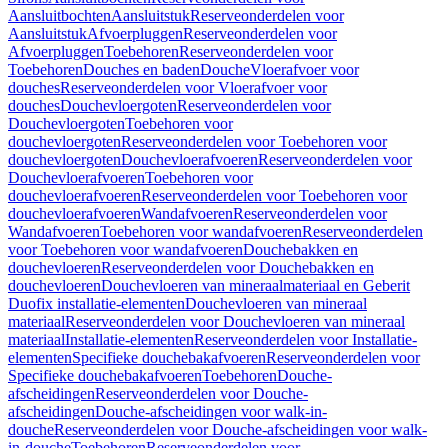
Aansluitbochten
Aansluitstuk
Reserveonderdelen voor
Aansluitstuk
Afvoerpluggen
Reserveonderdelen voor
Afvoerpluggen
Toebehoren
Reserveonderdelen voor
Toebehoren
Douches en baden
Douche
Vloerafvoer voor
douches
Reserveonderdelen voor Vloerafvoer voor
douches
Douchevloergoten
Reserveonderdelen voor
Douchevloergoten
Toebehoren voor
douchevloergoten
Reserveonderdelen voor Toebehoren voor
douchevloergoten
Douchevloerafvoeren
Reserveonderdelen voor
Douchevloerafvoeren
Toebehoren voor
douchevloerafvoeren
Reserveonderdelen voor Toebehoren voor
douchevloerafvoeren
Wandafvoeren
Reserveonderdelen voor
Wandafvoeren
Toebehoren voor wandafvoeren
Reserveonderdelen
voor Toebehoren voor wandafvoeren
Douchebakken en
douchevloeren
Reserveonderdelen voor Douchebakken en
douchevloeren
Douchevloeren van mineraalmateriaal en Geberit
Duofix installatie-elementen
Douchevloeren van mineraal
materiaal
Reserveonderdelen voor Douchevloeren van mineraal
materiaal
Installatie-elementen
Reserveonderdelen voor Installatie-
elementen
Specifieke douchebakafvoeren
Reserveonderdelen voor
Specifieke douchebakafvoeren
Toebehoren
Douche-
afscheidingen
Reserveonderdelen voor Douche-
afscheidingen
Douche-afscheidingen voor walk-in-
douche
Reserveonderdelen voor Douche-afscheidingen voor walk-
in-douche
Toebehoren
Reserveonderdelen voor