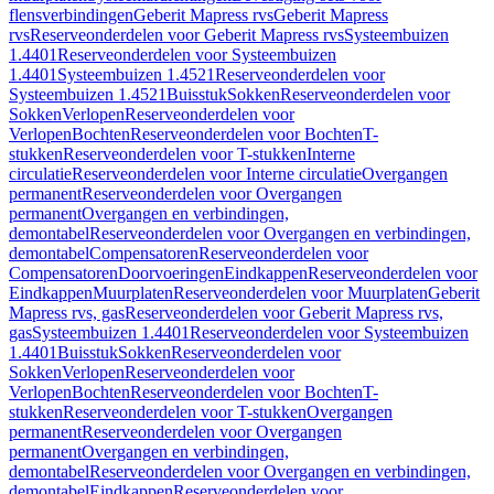
flensverbindingen
Geberit Mapress rvs
Geberit Mapress
rvs
Reserveonderdelen voor Geberit Mapress rvs
Systeembuizen
1.4401
Reserveonderdelen voor Systeembuizen
1.4401
Systeembuizen 1.4521
Reserveonderdelen voor
Systeembuizen 1.4521
Buisstuk
Sokken
Reserveonderdelen voor
Sokken
Verlopen
Reserveonderdelen voor
Verlopen
Bochten
Reserveonderdelen voor Bochten
T-
stukken
Reserveonderdelen voor T-stukken
Interne
circulatie
Reserveonderdelen voor Interne circulatie
Overgangen
permanent
Reserveonderdelen voor Overgangen
permanent
Overgangen en verbindingen,
demontabel
Reserveonderdelen voor Overgangen en verbindingen,
demontabel
Compensatoren
Reserveonderdelen voor
Compensatoren
Doorvoeringen
Eindkappen
Reserveonderdelen voor
Eindkappen
Muurplaten
Reserveonderdelen voor Muurplaten
Geberit
Mapress rvs, gas
Reserveonderdelen voor Geberit Mapress rvs,
gas
Systeembuizen 1.4401
Reserveonderdelen voor Systeembuizen
1.4401
Buisstuk
Sokken
Reserveonderdelen voor
Sokken
Verlopen
Reserveonderdelen voor
Verlopen
Bochten
Reserveonderdelen voor Bochten
T-
stukken
Reserveonderdelen voor T-stukken
Overgangen
permanent
Reserveonderdelen voor Overgangen
permanent
Overgangen en verbindingen,
demontabel
Reserveonderdelen voor Overgangen en verbindingen,
demontabel
Eindkappen
Reserveonderdelen voor