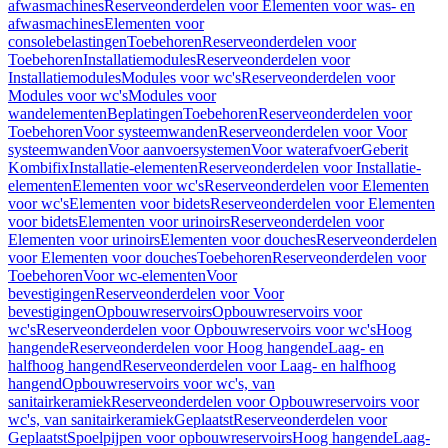
afwasmachines
Reserveonderdelen voor Elementen voor was- en
afwasmachines
Elementen voor
consolebelastingen
Toebehoren
Reserveonderdelen voor
Toebehoren
Installatiemodules
Reserveonderdelen voor
Installatiemodules
Modules voor wc's
Reserveonderdelen voor
Modules voor wc's
Modules voor
wandelementen
Beplatingen
Toebehoren
Reserveonderdelen voor
Toebehoren
Voor systeemwanden
Reserveonderdelen voor Voor
systeemwanden
Voor aanvoersystemen
Voor waterafvoer
Geberit
Kombifix
Installatie-elementen
Reserveonderdelen voor Installatie-
elementen
Elementen voor wc's
Reserveonderdelen voor Elementen
voor wc's
Elementen voor bidets
Reserveonderdelen voor Elementen
voor bidets
Elementen voor urinoirs
Reserveonderdelen voor
Elementen voor urinoirs
Elementen voor douches
Reserveonderdelen
voor Elementen voor douches
Toebehoren
Reserveonderdelen voor
Toebehoren
Voor wc-elementen
Voor
bevestigingen
Reserveonderdelen voor Voor
bevestigingen
Opbouwreservoirs
Opbouwreservoirs voor
wc's
Reserveonderdelen voor Opbouwreservoirs voor wc's
Hoog
hangende
Reserveonderdelen voor Hoog hangende
Laag- en
halfhoog hangend
Reserveonderdelen voor Laag- en halfhoog
hangend
Opbouwreservoirs voor wc's, van
sanitairkeramiek
Reserveonderdelen voor Opbouwreservoirs voor
wc's, van sanitairkeramiek
Geplaatst
Reserveonderdelen voor
Geplaatst
Spoelpijpen voor opbouwreservoirs
Hoog hangende
Laag-