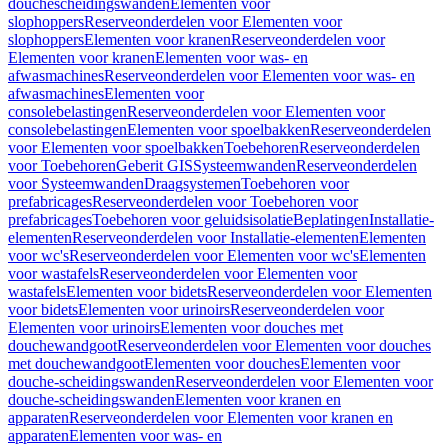
douchescheidingswanden
Elementen voor
slophoppers
Reserveonderdelen voor Elementen voor
slophoppers
Elementen voor kranen
Reserveonderdelen voor
Elementen voor kranen
Elementen voor was- en
afwasmachines
Reserveonderdelen voor Elementen voor was- en
afwasmachines
Elementen voor
consolebelastingen
Reserveonderdelen voor Elementen voor
consolebelastingen
Elementen voor spoelbakken
Reserveonderdelen
voor Elementen voor spoelbakken
Toebehoren
Reserveonderdelen
voor Toebehoren
Geberit GIS
Systeemwanden
Reserveonderdelen
voor Systeemwanden
Draagsystemen
Toebehoren voor
prefabricages
Reserveonderdelen voor Toebehoren voor
prefabricages
Toebehoren voor geluidsisolatie
Beplatingen
Installatie-
elementen
Reserveonderdelen voor Installatie-elementen
Elementen
voor wc's
Reserveonderdelen voor Elementen voor wc's
Elementen
voor wastafels
Reserveonderdelen voor Elementen voor
wastafels
Elementen voor bidets
Reserveonderdelen voor Elementen
voor bidets
Elementen voor urinoirs
Reserveonderdelen voor
Elementen voor urinoirs
Elementen voor douches met
douchewandgoot
Reserveonderdelen voor Elementen voor douches
met douchewandgoot
Elementen voor douches
Elementen voor
douche-scheidingswanden
Reserveonderdelen voor Elementen voor
douche-scheidingswanden
Elementen voor kranen en
apparaten
Reserveonderdelen voor Elementen voor kranen en
apparaten
Elementen voor was- en