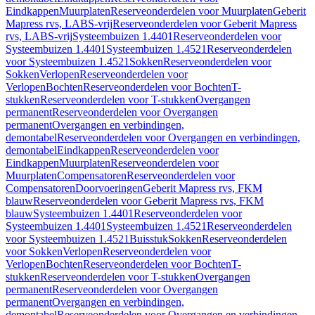
Eindkappen
Muurplaten
Reserveonderdelen voor Muurplaten
Geberit
Mapress rvs, LABS-vrij
Reserveonderdelen voor Geberit Mapress
rvs, LABS-vrij
Systeembuizen 1.4401
Reserveonderdelen voor
Systeembuizen 1.4401
Systeembuizen 1.4521
Reserveonderdelen
voor Systeembuizen 1.4521
Sokken
Reserveonderdelen voor
Sokken
Verlopen
Reserveonderdelen voor
Verlopen
Bochten
Reserveonderdelen voor Bochten
T-
stukken
Reserveonderdelen voor T-stukken
Overgangen
permanent
Reserveonderdelen voor Overgangen
permanent
Overgangen en verbindingen,
demontabel
Reserveonderdelen voor Overgangen en verbindingen,
demontabel
Eindkappen
Reserveonderdelen voor
Eindkappen
Muurplaten
Reserveonderdelen voor
Muurplaten
Compensatoren
Reserveonderdelen voor
Compensatoren
Doorvoeringen
Geberit Mapress rvs, FKM
blauw
Reserveonderdelen voor Geberit Mapress rvs, FKM
blauw
Systeembuizen 1.4401
Reserveonderdelen voor
Systeembuizen 1.4401
Systeembuizen 1.4521
Reserveonderdelen
voor Systeembuizen 1.4521
Buisstuk
Sokken
Reserveonderdelen
voor Sokken
Verlopen
Reserveonderdelen voor
Verlopen
Bochten
Reserveonderdelen voor Bochten
T-
stukken
Reserveonderdelen voor T-stukken
Overgangen
permanent
Reserveonderdelen voor Overgangen
permanent
Overgangen en verbindingen,
demontabel
Reserveonderdelen voor Overgangen en verbindingen,