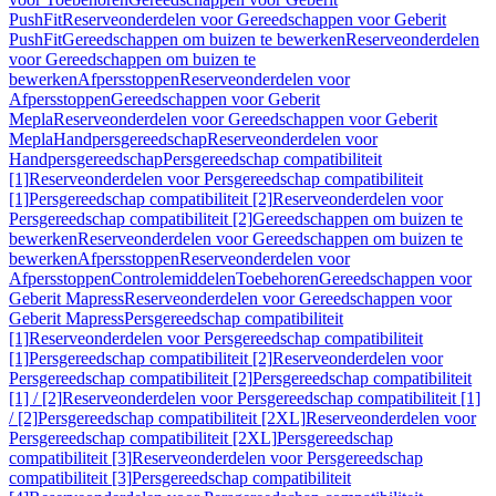
PushFit
Reserveonderdelen voor Gereedschappen voor Geberit
PushFit
Gereedschappen om buizen te bewerken
Reserveonderdelen
voor Gereedschappen om buizen te
bewerken
Afpersstoppen
Reserveonderdelen voor
Afpersstoppen
Gereedschappen voor Geberit
Mepla
Reserveonderdelen voor Gereedschappen voor Geberit
Mepla
Handpersgereedschap
Reserveonderdelen voor
Handpersgereedschap
Persgereedschap compatibiliteit
[1]
Reserveonderdelen voor Persgereedschap compatibiliteit
[1]
Persgereedschap compatibiliteit [2]
Reserveonderdelen voor
Persgereedschap compatibiliteit [2]
Gereedschappen om buizen te
bewerken
Reserveonderdelen voor Gereedschappen om buizen te
bewerken
Afpersstoppen
Reserveonderdelen voor
Afpersstoppen
Controlemiddelen
Toebehoren
Gereedschappen voor
Geberit Mapress
Reserveonderdelen voor Gereedschappen voor
Geberit Mapress
Persgereedschap compatibiliteit
[1]
Reserveonderdelen voor Persgereedschap compatibiliteit
[1]
Persgereedschap compatibiliteit [2]
Reserveonderdelen voor
Persgereedschap compatibiliteit [2]
Persgereedschap compatibiliteit
[1] / [2]
Reserveonderdelen voor Persgereedschap compatibiliteit [1]
/ [2]
Persgereedschap compatibiliteit [2XL]
Reserveonderdelen voor
Persgereedschap compatibiliteit [2XL]
Persgereedschap
compatibiliteit [3]
Reserveonderdelen voor Persgereedschap
compatibiliteit [3]
Persgereedschap compatibiliteit