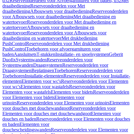
d52
Reserveonderdelen voor Afvoergarnituren voor baden, d52
Met
draaibediening
Reserveonderdelen voor Met
draaibediening
Afbouwsets voor draaibediening
Reserveonderdelen
voor Afbouwsets voor draaibediening
Met draaibediening en
watertoevoer
Reserveonderdelen voor Met draaibediening en
watertoevoer
Afbouwsets voor draaibediening en
watertoevoer
Reserveonderdelen voor Afbouwsets voor
draaibediening en watertoevoer
Met drukbediening
PushControl
Reserveonderdelen voor Met drukbediening
PushControl
Toebehoren voor afvoergarnituren voor
baden
Aansluitsets
T-stukken
Installatie- en spoelsystemen
Geberit
Duofix
Systeemwanden
Reserveonderdelen voor
Systeemwanden
Draagsystemen
Reserveonderdelen voor
Draagsystemen
Beplatingen
Toebehoren
Reserveonderdelen voor
Toebehoren
Installatie-elementen
Reserveonderdelen voor Installatie-
elementen
Elementen voor wc's
Reserveonderdelen voor Elementen
voor wc's
Elementen voor wastafels
Reserveonderdelen voor
Elementen voor wastafels
Elementen voor bidets
Reserveonderdelen
voor Elementen voor bidets
Elementen voor
urinoirs
Reserveonderdelen voor Elementen voor urinoirs
Elementen
voor douches met douchewandgoot
Reserveonderdelen voor
Elementen voor douches met douchewandgoot
Elementen voor
douches en baden
Reserveonderdelen voor Elementen voor douches
en baden
Elementen voor
douchescheidingswanden
Reserveonderdelen voor Elementen voor