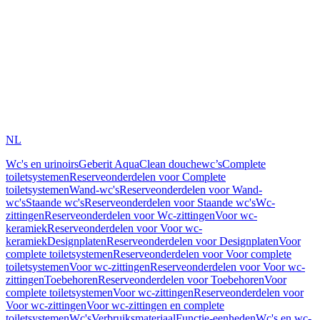
NL
Wc's en urinoirs
Geberit AquaClean douchewc’s
Complete
toiletsystemen
Reserveonderdelen voor Complete
toiletsystemen
Wand-wc's
Reserveonderdelen voor Wand-
wc's
Staande wc's
Reserveonderdelen voor Staande wc's
Wc-
zittingen
Reserveonderdelen voor Wc-zittingen
Voor wc-
keramiek
Reserveonderdelen voor Voor wc-
keramiek
Designplaten
Reserveonderdelen voor Designplaten
Voor
complete toiletsystemen
Reserveonderdelen voor Voor complete
toiletsystemen
Voor wc-zittingen
Reserveonderdelen voor Voor wc-
zittingen
Toebehoren
Reserveonderdelen voor Toebehoren
Voor
complete toiletsystemen
Voor wc-zittingen
Reserveonderdelen voor
Voor wc-zittingen
Voor wc-zittingen en complete
toiletsystemen
Wc's
Verbruiksmateriaal
Functie-eenheden
Wc's en wc-