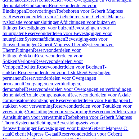
demontabel
Eindkappen
Reserveonderdelen voor
Eindkappen
Doorvoeringen
Toebehoren voor Geberit Mapress
rvs
Reserveonderdelen voor Toebehoren voor Geberit Mapress
rvs
Isolatie voor aansluitingen
Afdichtingen voor buizen en
fittingen
Bevestigingen voor buizen
Bevestigingen voor
muurplaten
Reserveonderdelen voor Bevestigingen voor
muurplaten
Systeemafdichtingen
Bevestiging-sets voor
flensverbindingen
Geberit Mapress Therm
Systeembuizen
Therm
Fittingen
Reserveonderdelen voor
Fittingen
Sokken
Reserveonderdelen voor
Sokken
Verlopen
Reserveonderdelen voor
Verlopen
Bochten
Reserveonderdelen voor Bochten
T-
stukken
Reserveonderdelen voor T-stukken
Overgangen
permanent
Reserveonderdelen voor Overgangen
permanent
Overgangen en verbindingen,
demontabel
Reserveonderdelen voor Overgangen en verbindingen,
demontabel
Axiale compensatoren
Reserveonderdelen voor Axiale
compensatoren
Eindkappen
Reserveonderdelen voor Eindkappen
T-
stukken voor verwarming
Reserveonderdelen voor T-stukken voor
verwarming
Aansluitingen voor verwarming
Reserveonderdelen voor
Aansluitingen voor verwarming
Toebehoren voor Geberit Mapress
Therm
Systeemafdichtingen
Bevestiging-sets voor
flensverbindingen
Bevestigingen voor buizen
Geberit Mapress C-
staal
Geberit Mapress C-staal
Reserveonderdelen voor Geberit