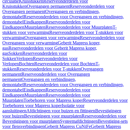
circulatie
Kruisstukken
Reserveonderdelen voor
Kruisstukken
Overgangen permanent
Reserveonderdelen voor
Overgangen permanent
Overgangen en verbindingen,
demontabel
Reserveonderdelen voor Overgangen en verbindingen,
demontabel
Eindkappen
Reserveonderdelen voor
Eindkappen
Muurplaten
Reserveonderdelen voor Muurplaten
T-
stukken voor verwarming
Reserveonderdelen voor T-stukken voor
verwarming
Overgangen voor verwarming
Reserveonderdelen voor
Overgangen voor verwarming
Geberit Mapress koper,
gas
Reserveonderdelen voor Geberit Mapress koper,
gas
Sokken
Reserveonderdelen voor
Sokken
Verlopen
Reserveonderdelen voor
Verlopen
Bochten
Reserveonderdelen voor Bochten
T-
stukken
Reserveonderdelen voor T-stukken
Overgangen
permanent
Reserveonderdelen voor Overgangen
permanent
Overgangen en verbindingen,
demontabel
Reserveonderdelen voor Overgangen en verbindingen,
demontabel
Eindkappen
Reserveonderdelen voor
Eindkappen
Muurplaten
Reserveonderdelen voor
Muurplaten
Toebehoren voor Mapress koper
Reserveonderdelen voor
Toebehoren voor Mapress koper
Isolatie voor
aansluitingen
Afdichtingen voor buizen en fittingen
Bevestigingen
voor buizen
Bevestigingen voor muurplaten
Reserveonderdelen voor
Bevestigingen voor muurplaten
Systeemafdichtingen
Bevestiging-sets
voor flensverbindingen
Geberit Mapress CuNiFe
Geberit Mapress