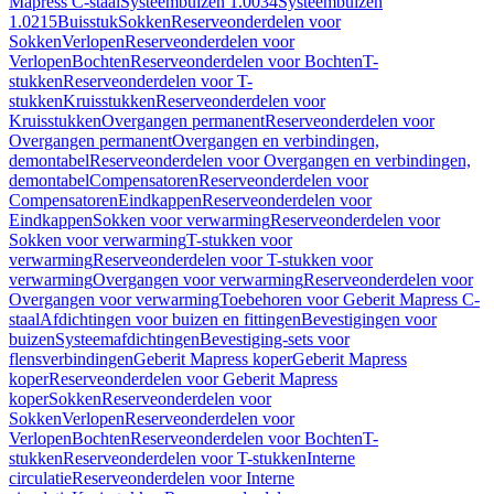
Mapress C-staal
Systeembuizen 1.0034
Systeembuizen
1.0215
Buisstuk
Sokken
Reserveonderdelen voor
Sokken
Verlopen
Reserveonderdelen voor
Verlopen
Bochten
Reserveonderdelen voor Bochten
T-
stukken
Reserveonderdelen voor T-
stukken
Kruisstukken
Reserveonderdelen voor
Kruisstukken
Overgangen permanent
Reserveonderdelen voor
Overgangen permanent
Overgangen en verbindingen,
demontabel
Reserveonderdelen voor Overgangen en verbindingen,
demontabel
Compensatoren
Reserveonderdelen voor
Compensatoren
Eindkappen
Reserveonderdelen voor
Eindkappen
Sokken voor verwarming
Reserveonderdelen voor
Sokken voor verwarming
T-stukken voor
verwarming
Reserveonderdelen voor T-stukken voor
verwarming
Overgangen voor verwarming
Reserveonderdelen voor
Overgangen voor verwarming
Toebehoren voor Geberit Mapress C-
staal
Afdichtingen voor buizen en fittingen
Bevestigingen voor
buizen
Systeemafdichtingen
Bevestiging-sets voor
flensverbindingen
Geberit Mapress koper
Geberit Mapress
koper
Reserveonderdelen voor Geberit Mapress
koper
Sokken
Reserveonderdelen voor
Sokken
Verlopen
Reserveonderdelen voor
Verlopen
Bochten
Reserveonderdelen voor Bochten
T-
stukken
Reserveonderdelen voor T-stukken
Interne
circulatie
Reserveonderdelen voor Interne