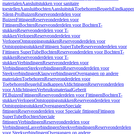
materialen
Aansluitstukken voor sanitaire
toestellen
Aansluitbochten
Aansluitstuk
Toebehoren
Beugels
Eindkappe
Silent-Pro
Buizen
Reserveonderdelen voor
Buizen
Fittingen
Reserveonderdelen voor
Fittingen
Bochten
Reserveonderdelen voor Bochten
T-
stukken
Reserveonderdelen voor T-
stukken
Verlopen
Reserveonderdelen voor
Verlopen
Ontstoppingsstukken
Reserveonderdelen voor
Ontstoppingsstukken
Fittingen SuperTube
Reserveonderdelen voor
Fittingen SuperTube
Bochten
Reserveonderdelen voor Bochten
T-
stukken
Reserveonderdelen voor T-
stukken
Verbindingen
Reserveonderdelen voor
Verbindingen
Steekverbindingen
Reserveonderdelen voor
Steekverbindingen
Klauwverbindingen
Overgangen op andere
materialen
Toebehoren
Reserveonderdelen voor
Toebehoren
Beugels
Eindkappen
Afdichtingen
Reserveonderdelen
voor Afdichtingen
Verbruiksmateriaal
Geberit
PE
Buizen
Fittingen
Reserveonderdelen voor Fittingen
Bochten
T-
stukken
Verlopen
Ontstoppingsstukken
Reserveonderdelen voor
Ontstoppingsstukken
Overgangen
Speciale
fittingen
Reserveonderdelen voor Speciale fittingen
Fittingen
SuperTube
Bochten
Speciale
fittingen
Verbindingen
Reserveonderdelen voor
Verbindingen
Lasverbindingen
Steekverbindingen
Reserveonderdelen
voor Steekverbindingen
Overgangen op andere