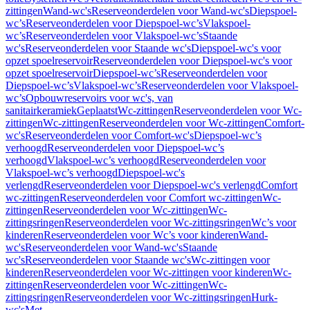
zittingen
Wand-wc's
Reserveonderdelen voor Wand-wc's
Diepspoel-
wc’s
Reserveonderdelen voor Diepspoel-wc’s
Vlakspoel-
wc’s
Reserveonderdelen voor Vlakspoel-wc’s
Staande
wc's
Reserveonderdelen voor Staande wc's
Diepspoel-wc's voor
opzet spoelreservoir
Reserveonderdelen voor Diepspoel-wc's voor
opzet spoelreservoir
Diepspoel-wc’s
Reserveonderdelen voor
Diepspoel-wc’s
Vlakspoel-wc’s
Reserveonderdelen voor Vlakspoel-
wc’s
Opbouwreservoirs voor wc's, van
sanitairkeramiek
Geplaatst
Wc-zittingen
Reserveonderdelen voor Wc-
zittingen
Wc-zittingen
Reserveonderdelen voor Wc-zittingen
Comfort-
wc's
Reserveonderdelen voor Comfort-wc's
Diepspoel-wc’s
verhoogd
Reserveonderdelen voor Diepspoel-wc’s
verhoogd
Vlakspoel-wc’s verhoogd
Reserveonderdelen voor
Vlakspoel-wc’s verhoogd
Diepspoel-wc's
verlengd
Reserveonderdelen voor Diepspoel-wc's verlengd
Comfort
wc-zittingen
Reserveonderdelen voor Comfort wc-zittingen
Wc-
zittingen
Reserveonderdelen voor Wc-zittingen
Wc-
zittingsringen
Reserveonderdelen voor Wc-zittingsringen
Wc’s voor
kinderen
Reserveonderdelen voor Wc’s voor kinderen
Wand-
wc's
Reserveonderdelen voor Wand-wc's
Staande
wc's
Reserveonderdelen voor Staande wc's
Wc-zittingen voor
kinderen
Reserveonderdelen voor Wc-zittingen voor kinderen
Wc-
zittingen
Reserveonderdelen voor Wc-zittingen
Wc-
zittingsringen
Reserveonderdelen voor Wc-zittingsringen
Hurk-
wc's
Met