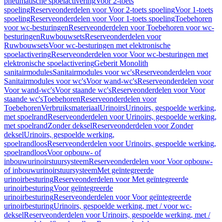
pneumatische spoelactivering
Voor 2-toets
spoeling
Reserveonderdelen voor Voor 2-toets spoeling
Voor 1-toets
spoeling
Reserveonderdelen voor Voor 1-toets spoeling
Toebehoren
voor wc-besturingen
Reserveonderdelen voor Toebehoren voor wc-
besturingen
Ruwbouwsets
Reserveonderdelen voor
Ruwbouwsets
Voor wc-besturingen met elektronische
spoelactivering
Reserveonderdelen voor Voor wc-besturingen met
elektronische spoelactivering
Geberit Monolith
sanitairmodules
Sanitairmodules voor wc's
Reserveonderdelen voor
Sanitairmodules voor wc's
Voor wand-wc's
Reserveonderdelen voor
Voor wand-wc's
Voor staande wc's
Reserveonderdelen voor Voor
staande wc's
Toebehoren
Reserveonderdelen voor
Toebehoren
Verbruiksmateriaal
Urinoirs
Urinoirs, gespoelde werking,
met spoelrand
Reserveonderdelen voor Urinoirs, gespoelde werking,
met spoelrand
Zonder deksel
Reserveonderdelen voor Zonder
deksel
Urinoirs, gespoelde werking,
spoelrandloos
Reserveonderdelen voor Urinoirs, gespoelde werking,
spoelrandloos
Voor opbouw- of
inbouwurinoirstuursysteem
Reserveonderdelen voor Voor opbouw-
of inbouwurinoirstuursysteem
Met geïntegreerde
urinoirbesturing
Reserveonderdelen voor Met geïntegreerde
urinoirbesturing
Voor geïntegreerde
urinoirbesturing
Reserveonderdelen voor Voor geïntegreerde
urinoirbesturing
Urinoirs, gespoelde werking, met / voor wc-
deksel
Reserveonderdelen voor Urinoirs, gespoelde werking, met /