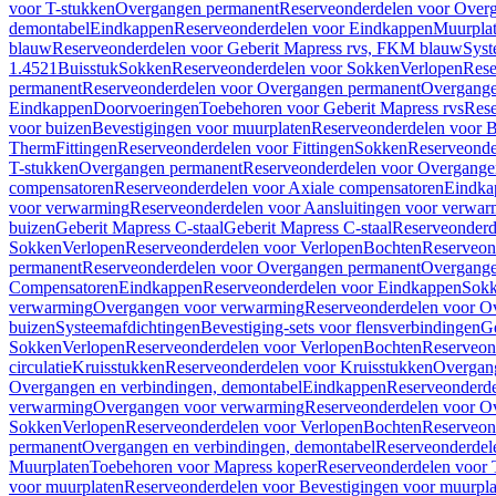
voor T-stukken
Overgangen permanent
Reserveonderdelen voor Over
demontabel
Eindkappen
Reserveonderdelen voor Eindkappen
Muurpla
blauw
Reserveonderdelen voor Geberit Mapress rvs, FKM blauw
Syst
1.4521
Buisstuk
Sokken
Reserveonderdelen voor Sokken
Verlopen
Rese
permanent
Reserveonderdelen voor Overgangen permanent
Overgange
Eindkappen
Doorvoeringen
Toebehoren voor Geberit Mapress rvs
Rese
voor buizen
Bevestigingen voor muurplaten
Reserveonderdelen voor B
Therm
Fittingen
Reserveonderdelen voor Fittingen
Sokken
Reserveonde
T-stukken
Overgangen permanent
Reserveonderdelen voor Overgange
compensatoren
Reserveonderdelen voor Axiale compensatoren
Eindka
voor verwarming
Reserveonderdelen voor Aansluitingen voor verwar
buizen
Geberit Mapress C-staal
Geberit Mapress C-staal
Reserveonderd
Sokken
Verlopen
Reserveonderdelen voor Verlopen
Bochten
Reserveon
permanent
Reserveonderdelen voor Overgangen permanent
Overgange
Compensatoren
Eindkappen
Reserveonderdelen voor Eindkappen
Sokk
verwarming
Overgangen voor verwarming
Reserveonderdelen voor O
buizen
Systeemafdichtingen
Bevestiging-sets voor flensverbindingen
Ge
Sokken
Verlopen
Reserveonderdelen voor Verlopen
Bochten
Reserveon
circulatie
Kruisstukken
Reserveonderdelen voor Kruisstukken
Overgan
Overgangen en verbindingen, demontabel
Eindkappen
Reserveonderd
verwarming
Overgangen voor verwarming
Reserveonderdelen voor O
Sokken
Verlopen
Reserveonderdelen voor Verlopen
Bochten
Reserveon
permanent
Overgangen en verbindingen, demontabel
Reserveonderdel
Muurplaten
Toebehoren voor Mapress koper
Reserveonderdelen voor 
voor muurplaten
Reserveonderdelen voor Bevestigingen voor muurpla