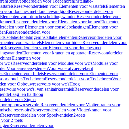
oren
Reserveonderdelen voor Toebehoren
Installatie-
stafels
Reserveonderdelen voor Elementen voor wastafels
Elementen
en voor douches met douchewandgoot
Reserveonderdelen voor
Elementen voor douchescheidingswanden
Reserveonderdelen voor
 kranen
Reserveonderdelen voor Elementen voor kranen
Elementen
erdelen voor Elementen voor consolebelastingen
Elementen voor
den
Reserveonderdelen voor
dsisolatie
Beplatingen
Installatie-elementen
Reserveonderdelen voor
ementen voor wastafels
Elementen voor bidets
Reserveonderdelen voor
ot
Reserveonderdelen voor Elementen voor douches met
dingswanden
Elementen voor kranen en apparaten
Reserveonderdelen
chines
Elementen voor
or wc's
Reserveonderdelen voor Modules voor wc's
Modules voor
nden
Voor aanvoersystemen
Voor waterafvoer
Geberit
's
Elementen voor bidets
Reserveonderdelen voor Elementen voor
voor douches
Toebehoren
Reserveonderdelen voor Toebehoren
Voor
len voor Opbouwreservoirs voor wc's
Hoog
ervoirs voor wc's, van sanitairkeramiek
Reserveonderdelen voor
gende
Laag- en halfhoog
erdelen voor Sigma
voor opbouwreservoirs
Reserveonderdelen voor Vlotterkranen voor
mische reservoirs
Reserveonderdelen voor Vlotterkranen voor
n
Reserveonderdelen voor Spoelventielen
2-toets
voor 2-toets
tingen
Reserveonderdelen voor