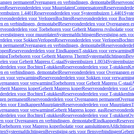
gangen permanent
Overgangen en verbindingen, demontabel
Reserveond
ten
Reserveonderdelen voor Muurplaten
Compensatoren
Reserveonderde
eembuizen 1.4401
Reserveonderdelen voor Systeembuizen 1.4401
Syst
rveonderdelen voor Verlopen
Bochten
Reserveonderdelen voor Bochte
n en verbindingen, demontabel
Reserveonderdelen voor Overgangen en
rveonderdelen voor Toebehoren voor Geberit Mapress rvs
Isolatie voor
evestigingen voor muurplaten
Systeemafdichtingen
Bevestiging-sets vo
rdelen voor Sokken
Verlopen
Reserveonderdelen voor Verlopen
Bochte
n permanent
Overgangen en verbindingen, demontabel
Reserveonderdel
ppen
Reserveonderdelen voor Eindkappen
T-stukken voor verwarming
R
ming
Toebehoren voor Geberit Mapress Therm
Systeemafdichtingen
Beve
elen voor Geberit Mapress C-staal
Systeembuizen 1.0034
Systeembuize
derdelen voor Bochten
T-stukken
Reserveonderdelen voor T-stukken
Kr
n en verbindingen, demontabel
Reserveonderdelen voor Overgangen en
en voor verwarming
Reserveonderdelen voor Sokken voor verwarmin
vergangen voor verwarming
Toebehoren voor Geberit Mapress C-staal
A
berit Mapress koper
Geberit Mapress koper
Reserveonderdelen voor Ge
derdelen voor Bochten
T-stukken
Reserveonderdelen voor T-stukken
Int
gen permanent
Reserveonderdelen voor Overgangen permanent
Overgan
elen voor Eindkappen
Muurplaten
Reserveonderdelen voor Muurplaten
T
vergangen voor verwarming
Geberit Mapress koper, gas
Reserveonderde
derdelen voor Bochten
T-stukken
Reserveonderdelen voor T-stukken
Ov
en voor Overgangen en verbindingen, demontabel
Eindkappen
Reserveo
Toebehoren voor Mapress koper
Isolatie voor aansluitingen
Afdichtingen
ten
Systeemafdichtingen
Bevestiging-sets voor flensverbindingen
Geberi