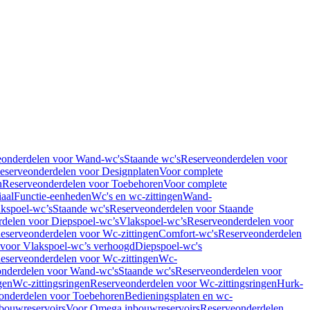
eonderdelen voor Wand-wc's
Staande wc's
Reserveonderdelen voor
eserveonderdelen voor Designplaten
Voor complete
n
Reserveonderdelen voor Toebehoren
Voor complete
iaal
Functie-eenheden
Wc's en wc-zittingen
Wand-
kspoel-wc’s
Staande wc's
Reserveonderdelen voor Staande
delen voor Diepspoel-wc’s
Vlakspoel-wc’s
Reserveonderdelen voor
eserveonderdelen voor Wc-zittingen
Comfort-wc's
Reserveonderdelen
 voor Vlakspoel-wc’s verhoogd
Diepspoel-wc's
eserveonderdelen voor Wc-zittingen
Wc-
nderdelen voor Wand-wc's
Staande wc's
Reserveonderdelen voor
gen
Wc-zittingsringen
Reserveonderdelen voor Wc-zittingsringen
Hurk-
onderdelen voor Toebehoren
Bedieningsplaten en wc-
bouwreservoirs
Voor Omega inbouwreservoirs
Reserveonderdelen