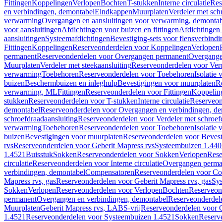
Fittingen
Koppelingen
Verlopen
Bochten
T-stukken
Interne circulatie
Res
en verbindingen, demontabel
Eindkappen
Muurplaten
Verdeler met sch
verwarming
Overgangen en aansluitingen voor verwarming, demonta
voor aansluitingen
Afdichtingen voor buizen en fittingen
Afdichtingen 
aansluitingen
Systeemafdichtingen
Bevestiging-sets voor flensverbind
Fittingen
Koppelingen
Reserveonderdelen voor Koppelingen
Verlopen
permanent
Reserveonderdelen voor Overgangen permanent
Overgange
Muurplaten
Verdeler met steekaansluiting
Reserveonderdelen voor Verd
verwarming
Toebehoren
Reserveonderdelen voor Toebehoren
Isolatie 
buizen
Beschermbuizen en inleghulp
Bevestigingen voor muurplaten
R
verwarming, ML
Fittingen
Reserveonderdelen voor Fittingen
Koppelin
stukken
Reserveonderdelen voor T-stukken
Interne circulatie
Reserveond
demontabel
Reserveonderdelen voor Overgangen en verbindingen, d
schroefdraadaansluiting
Reserveonderdelen voor Verdeler met schroef
verwarming
Toebehoren
Reserveonderdelen voor Toebehoren
Isolatie 
buizen
Bevestigingen voor muurplaten
Reserveonderdelen voor Bevest
rvs
Reserveonderdelen voor Geberit Mapress rvs
Systeembuizen 1.440
1.4521
Buisstuk
Sokken
Reserveonderdelen voor Sokken
Verlopen
Rese
circulatie
Reserveonderdelen voor Interne circulatie
Overgangen perma
verbindingen, demontabel
Compensatoren
Reserveonderdelen voor C
Mapress rvs, gas
Reserveonderdelen voor Geberit Mapress rvs, gas
Sy
Sokken
Verlopen
Reserveonderdelen voor Verlopen
Bochten
Reserveon
permanent
Overgangen en verbindingen, demontabel
Reserveonderdel
Muurplaten
Geberit Mapress rvs, LABS-vrij
Reserveonderdelen voor G
1.4521
Reserveonderdelen voor Systeembuizen 1.4521
Sokken
Reserv