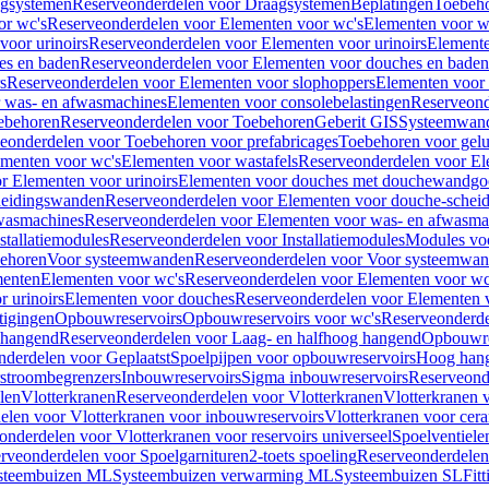
gsystemen
Reserveonderdelen voor Draagsystemen
Beplatingen
Toebeh
or wc's
Reserveonderdelen voor Elementen voor wc's
Elementen voor wa
voor urinoirs
Reserveonderdelen voor Elementen voor urinoirs
Element
es en baden
Reserveonderdelen voor Elementen voor douches en baden
s
Reserveonderdelen voor Elementen voor slophoppers
Elementen voor
 was- en afwasmachines
Elementen voor consolebelastingen
Reserveond
ebehoren
Reserveonderdelen voor Toebehoren
Geberit GIS
Systeemwan
eonderdelen voor Toebehoren voor prefabricages
Toebehoren voor gelui
ementen voor wc's
Elementen voor wastafels
Reserveonderdelen voor El
r Elementen voor urinoirs
Elementen voor douches met douchewandgo
heidingswanden
Reserveonderdelen voor Elementen voor douche-schei
wasmachines
Reserveonderdelen voor Elementen voor was- en afwasma
stallatiemodules
Reserveonderdelen voor Installatiemodules
Modules vo
behoren
Voor systeemwanden
Reserveonderdelen voor Voor systeemwa
menten
Elementen voor wc's
Reserveonderdelen voor Elementen voor wc
 urinoirs
Elementen voor douches
Reserveonderdelen voor Elementen 
tigingen
Opbouwreservoirs
Opbouwreservoirs voor wc's
Reserveonderde
 hangend
Reserveonderdelen voor Laag- en halfhoog hangend
Opbouwres
nderdelen voor Geplaatst
Spoelpijpen voor opbouwreservoirs
Hoog han
rstroombegrenzers
Inbouwreservoirs
Sigma inbouwreservoirs
Reserveond
len
Vlotterkranen
Reserveonderdelen voor Vlotterkranen
Vlotterkranen 
elen voor Vlotterkranen voor inbouwreservoirs
Vlotterkranen voor cera
onderdelen voor Vlotterkranen voor reservoirs universeel
Spoelventiele
rveonderdelen voor Spoelgarnituren
2-toets spoeling
Reserveonderdelen 
steembuizen ML
Systeembuizen verwarming ML
Systeembuizen SL
Fit