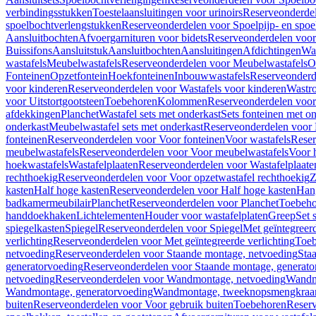
verbindingsstukken
Toestelaansluitingen voor urinoirs
Reserveonderdel
spoelbochtverlengstukken
Reserveonderdelen voor Spoelpijp- en spoe
Aansluitbochten
Afvoergarnituren voor bidets
Reserveonderdelen voor 
Buissifons
Aansluitstuk
Aansluitbochten
Aansluitingen
Afdichtingen
Was
wastafels
Meubelwastafels
Reserveonderdelen voor Meubelwastafels
O
Fonteinen
Opzetfontein
Hoekfonteinen
Inbouwwastafels
Reserveonderd
voor kinderen
Reserveonderdelen voor Wastafels voor kinderen
Wastr
voor Uitstortgootsteen
Toebehoren
Kolommen
Reserveonderdelen vo
afdekkingen
Planchet
Wastafel sets met onderkast
Sets fonteinen met o
onderkast
Meubelwastafel sets met onderkast
Reserveonderdelen voor 
fonteinen
Reserveonderdelen voor Voor fonteinen
Voor wastafels
Reser
meubelwastafels
Reserveonderdelen voor Voor meubelwastafels
Voor 
hoekwastafels
Wastafelplaaten
Reserveonderdelen voor Wastafelplaate
rechthoekig
Reserveonderdelen voor Voor opzetwastafel rechthoekig
Z
kasten
Half hoge kasten
Reserveonderdelen voor Half hoge kasten
Han
badkamermeubilair
Planchet
Reserveonderdelen voor Planchet
Toebeho
handdoekhaken
Lichtelementen
Houder voor wastafelplaten
Greep
Set 
spiegelkasten
Spiegel
Reserveonderdelen voor Spiegel
Met geïntegreerd
verlichting
Reserveonderdelen voor Met geïntegreerde verlichting
Toeb
netvoeding
Reserveonderdelen voor Staande montage, netvoeding
Sta
generatorvoeding
Reserveonderdelen voor Staande montage, generato
netvoeding
Reserveonderdelen voor Wandmontage, netvoeding
Wandmo
Wandmontage, generatorvoeding
Wandmontage, tweeknopsmengkraa
buiten
Reserveonderdelen voor Voor gebruik buiten
Toebehoren
Reser