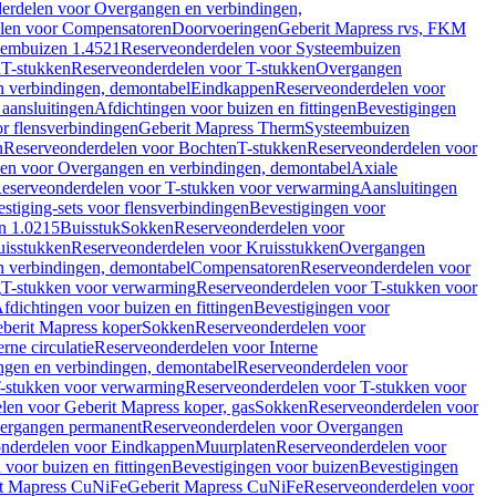
erdelen voor Overgangen en verbindingen,
len voor Compensatoren
Doorvoeringen
Geberit Mapress rvs, FKM
eembuizen 1.4521
Reserveonderdelen voor Systeembuizen
n
T-stukken
Reserveonderdelen voor T-stukken
Overgangen
 verbindingen, demontabel
Eindkappen
Reserveonderdelen voor
 aansluitingen
Afdichtingen voor buizen en fittingen
Bevestigingen
or flensverbindingen
Geberit Mapress Therm
Systeembuizen
n
Reserveonderdelen voor Bochten
T-stukken
Reserveonderdelen voor
en voor Overgangen en verbindingen, demontabel
Axiale
eserveonderdelen voor T-stukken voor verwarming
Aansluitingen
stiging-sets voor flensverbindingen
Bevestigingen voor
n 1.0215
Buisstuk
Sokken
Reserveonderdelen voor
uisstukken
Reserveonderdelen voor Kruisstukken
Overgangen
 verbindingen, demontabel
Compensatoren
Reserveonderdelen voor
g
T-stukken voor verwarming
Reserveonderdelen voor T-stukken voor
fdichtingen voor buizen en fittingen
Bevestigingen voor
berit Mapress koper
Sokken
Reserveonderdelen voor
erne circulatie
Reserveonderdelen voor Interne
gen en verbindingen, demontabel
Reserveonderdelen voor
-stukken voor verwarming
Reserveonderdelen voor T-stukken voor
len voor Geberit Mapress koper, gas
Sokken
Reserveonderdelen voor
ergangen permanent
Reserveonderdelen voor Overgangen
nderdelen voor Eindkappen
Muurplaten
Reserveonderdelen voor
 voor buizen en fittingen
Bevestigingen voor buizen
Bevestigingen
t Mapress CuNiFe
Geberit Mapress CuNiFe
Reserveonderdelen voor