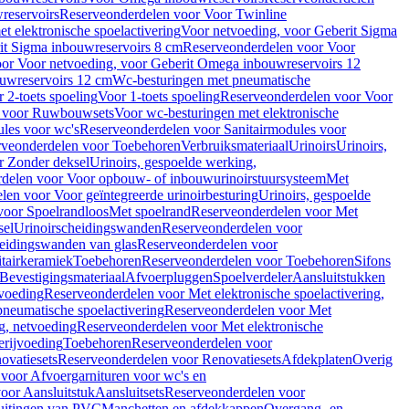
reservoirs
Reserveonderdelen voor Voor Twinline
 elektronische spoelactivering
Voor netvoeding, voor Geberit Sigma
it Sigma inbouwreservoirs 8 cm
Reserveonderdelen voor Voor
or Voor netvoeding, voor Geberit Omega inbouwreservoirs 12
ouwreservoirs 12 cm
Wc-besturingen met pneumatische
 2-toets spoeling
Voor 1-toets spoeling
Reserveonderdelen voor Voor
n voor Ruwbouwsets
Voor wc-besturingen met elektronische
ules voor wc's
Reserveonderdelen voor Sanitairmodules voor
rveonderdelen voor Toebehoren
Verbruiksmateriaal
Urinoirs
Urinoirs,
r Zonder deksel
Urinoirs, gespoelde werking,
delen voor Voor opbouw- of inbouwurinoirstuursysteem
Met
en voor Voor geïntegreerde urinoirbesturing
Urinoirs, gespoelde
voor Spoelrandloos
Met spoelrand
Reserveonderdelen voor Met
sel
Urinoirscheidingswanden
Reserveonderdelen voor
heidingswanden van glas
Reserveonderdelen voor
tairkeramiek
Toebehoren
Reserveonderdelen voor Toebehoren
Sifons
Bevestigingsmateriaal
Afvoerpluggen
Spoelverdeler
Aansluitstukken
tvoeding
Reserveonderdelen voor Met elektronische spoelactivering,
neumatische spoelactivering
Reserveonderdelen voor Met
ng, netvoeding
Reserveonderdelen voor Met elektronische
erijvoeding
Toebehoren
Reserveonderdelen voor
ovatiesets
Reserveonderdelen voor Renovatiesets
Afdekplaten
Overig
voor Afvoergarnituren voor wc's en
oor Aansluitstuk
Aansluitsets
Reserveonderdelen voor
uitingen van PVC
Manchetten en afdekkappen
Overgang- en