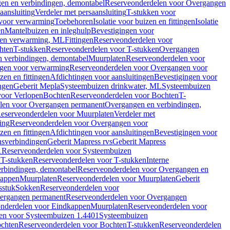
en en verbindingen, demontabel
Reserveonderdelen voor Overgangen
aansluiting
Verdeler met persaansluiting
T-stukken voor
voor verwarming
Toebehoren
Isolatie voor buizen en fittingen
Isolatie
en
Mantelbuizen en inleghulp
Bevestigingen voor
zen verwarming, ML
Fittingen
Reserveonderdelen voor
hten
T-stukken
Reserveonderdelen voor T-stukken
Overgangen
 verbindingen, demontabel
Muurplaten
Reserveonderdelen voor
gen voor verwarming
Reserveonderdelen voor Overgangen voor
zen en fittingen
Afdichtingen voor aansluitingen
Bevestigingen voor
ngen
Geberit Mepla
Systeembuizen drinkwater, ML
Systeembuizen
voor Verlopen
Bochten
Reserveonderdelen voor Bochten
T-
len voor Overgangen permanent
Overgangen en verbindingen,
eserveonderdelen voor Muurplaten
Verdeler met
ing
Reserveonderdelen voor Overgangen voor
zen en fittingen
Afdichtingen voor aansluitingen
Bevestigingen voor
ensverbindingen
Geberit Mapress rvs
Geberit Mapress
1
Reserveonderdelen voor Systeembuizen
n
T-stukken
Reserveonderdelen voor T-stukken
Interne
rbindingen, demontabel
Reserveonderdelen voor Overgangen en
kappen
Muurplaten
Reserveonderdelen voor Muurplaten
Geberit
sstuk
Sokken
Reserveonderdelen voor
ergangen permanent
Reserveonderdelen voor Overgangen
nderdelen voor Eindkappen
Muurplaten
Reserveonderdelen voor
en voor Systeembuizen 1.4401
Systeembuizen
chten
Reserveonderdelen voor Bochten
T-stukken
Reserveonderdelen