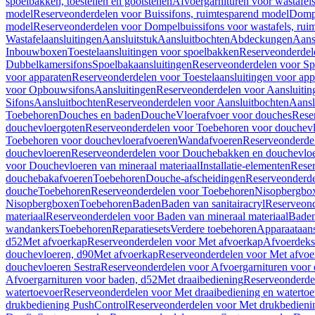
spoelbakken, toestellen en gootstenen
Afvoergarnituren voor wastafel
model
Reserveonderdelen voor Buissifons, ruimtesparend model
Dompe
model
Reserveonderdelen voor Dompelbuissifons voor wastafels, rui
Wastafelaansluitingen
Aansluitstuk
Aansluitbochten
Abdeckungen
Aans
Inbouwboxen
Toestelaansluitingen voor spoelbakken
Reserveonderdele
Dubbelkamersifons
Spoelbakaansluitingen
Reserveonderdelen voor Sp
voor apparaten
Reserveonderdelen voor Toestelaansluitingen voor app
voor Opbouwsifons
Aansluitingen
Reserveonderdelen voor Aansluitin
Sifons
Aansluitbochten
Reserveonderdelen voor Aansluitbochten
Aansl
Toebehoren
Douches en baden
Douche
Vloerafvoer voor douches
Rese
douchevloergoten
Reserveonderdelen voor Toebehoren voor douchev
Toebehoren voor douchevloerafvoeren
Wandafvoeren
Reserveonderde
douchevloeren
Reserveonderdelen voor Douchebakken en douchevlo
voor Douchevloeren van mineraal materiaal
Installatie-elementen
Reser
douchebakafvoeren
Toebehoren
Douche-afscheidingen
Reserveonderde
douche
Toebehoren
Reserveonderdelen voor Toebehoren
Nisopbergbo
Nisopbergboxen
Toebehoren
Baden
Baden van sanitairacryl
Reserveond
materiaal
Reserveonderdelen voor Baden van mineraal materiaal
Baden
wandankers
Toebehoren
Reparatiesets
Verdere toebehoren
Apparaataans
d52
Met afvoerkap
Reserveonderdelen voor Met afvoerkap
Afvoerdeks
douchevloeren, d90
Met afvoerkap
Reserveonderdelen voor Met afvoe
douchevloeren Sestra
Reserveonderdelen voor Afvoergarnituren voor 
Afvoergarnituren voor baden, d52
Met draaibediening
Reserveonderde
watertoevoer
Reserveonderdelen voor Met draaibediening en watertoe
drukbediening PushControl
Reserveonderdelen voor Met drukbedieni