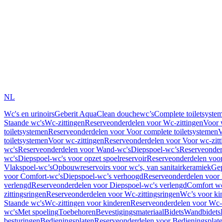
NL
Wc's en urinoirs
Geberit AquaClean douchewc’s
Complete toiletsyste
Staande wc's
Wc-zittingen
Reserveonderdelen voor Wc-zittingen
Voor 
toiletsystemen
Reserveonderdelen voor Voor complete toiletsystemen
V
toiletsystemen
Voor wc-zittingen
Reserveonderdelen voor Voor wc-zitt
wc's
Reserveonderdelen voor Wand-wc's
Diepspoel-wc’s
Reserveonder
wc's
Diepspoel-wc's voor opzet spoelreservoir
Reserveonderdelen voor
Vlakspoel-wc’s
Opbouwreservoirs voor wc's, van sanitairkeramiek
Gep
voor Comfort-wc's
Diepspoel-wc’s verhoogd
Reserveonderdelen voor
verlengd
Reserveonderdelen voor Diepspoel-wc's verlengd
Comfort wc
zittingsringen
Reserveonderdelen voor Wc-zittingsringen
Wc’s voor ki
Staande wc's
Wc-zittingen voor kinderen
Reserveonderdelen voor Wc-z
wc's
Met spoeling
Toebehoren
Bevestigingsmateriaal
Bidets
Wandbidets
besturingen
Bedieningsplaten
Reserveonderdelen voor Bedieningsplat