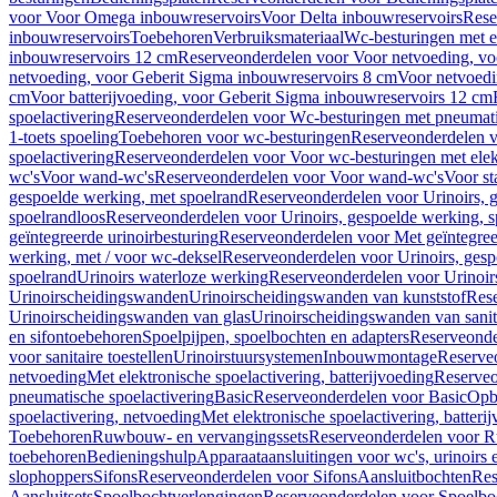
voor Voor Omega inbouwreservoirs
Voor Delta inbouwreservoirs
Rese
inbouwreservoirs
Toebehoren
Verbruiksmateriaal
Wc-besturingen met el
inbouwreservoirs 12 cm
Reserveonderdelen voor Voor netvoeding, vo
netvoeding, voor Geberit Sigma inbouwreservoirs 8 cm
Voor netvoedi
cm
Voor batterijvoeding, voor Geberit Sigma inbouwreservoirs 12 cm
spoelactivering
Reserveonderdelen voor Wc-besturingen met pneumati
1-toets spoeling
Toebehoren voor wc-besturingen
Reserveonderdelen v
spoelactivering
Reserveonderdelen voor Voor wc-besturingen met elekt
wc's
Voor wand-wc's
Reserveonderdelen voor Voor wand-wc's
Voor st
gespoelde werking, met spoelrand
Reserveonderdelen voor Urinoirs, 
spoelrandloos
Reserveonderdelen voor Urinoirs, gespoelde werking, s
geïntegreerde urinoirbesturing
Reserveonderdelen voor Met geïntegreer
werking, met / voor wc-deksel
Reserveonderdelen voor Urinoirs, gesp
spoelrand
Urinoirs waterloze werking
Reserveonderdelen voor Urinoir
Urinoirscheidingswanden
Urinoirscheidingswanden van kunststof
Rese
Urinoirscheidingswanden van glas
Urinoirscheidingswanden van sanit
en sifontoebehoren
Spoelpijpen, spoelbochten en adapters
Reserveonde
voor sanitaire toestellen
Urinoirstuursystemen
Inbouwmontage
Reserve
netvoeding
Met elektronische spoelactivering, batterijvoeding
Reserveo
pneumatische spoelactivering
Basic
Reserveonderdelen voor Basic
Op
spoelactivering, netvoeding
Met elektronische spoelactivering, batteri
Toebehoren
Ruwbouw- en vervangingssets
Reserveonderdelen voor R
toebehoren
Bedieningshulp
Apparaataansluitingen voor wc's, urinoirs 
slophoppers
Sifons
Reserveonderdelen voor Sifons
Aansluitbochten
Res
Aansluitsets
Spoelbochtverlengingen
Reserveonderdelen voor Spoelbo