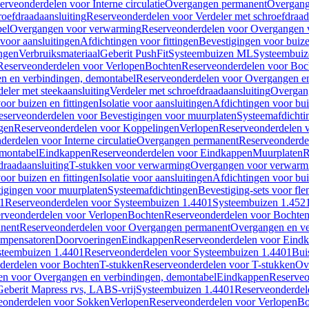
erveonderdelen voor Interne circulatie
Overgangen permanent
Overgang
roefdraadaansluiting
Reserveonderdelen voor Verdeler met schroefdraad
bel
Overgangen voor verwarming
Reserveonderdelen voor Overgangen 
voor aansluitingen
Afdichtingen voor fittingen
Bevestigingen voor buiz
ingen
Verbruiksmateriaal
Geberit PushFit
Systeembuizen ML
Systeembui
Reserveonderdelen voor Verlopen
Bochten
Reserveonderdelen voor Boc
n en verbindingen, demontabel
Reserveonderdelen voor Overgangen en
eler met steekaansluiting
Verdeler met schroefdraadaansluiting
Overgan
voor buizen en fittingen
Isolatie voor aansluitingen
Afdichtingen voor bui
eserveonderdelen voor Bevestigingen voor muurplaten
Systeemafdichti
gen
Reserveonderdelen voor Koppelingen
Verlopen
Reserveonderdelen 
erdelen voor Interne circulatie
Overgangen permanent
Reserveonderde
emontabel
Eindkappen
Reserveonderdelen voor Eindkappen
Muurplaten
R
draadaansluiting
T-stukken voor verwarming
Overgangen voor verwarm
voor buizen en fittingen
Isolatie voor aansluitingen
Afdichtingen voor bui
igingen voor muurplaten
Systeemafdichtingen
Bevestiging-sets voor fl
1
Reserveonderdelen voor Systeembuizen 1.4401
Systeembuizen 1.452
rveonderdelen voor Verlopen
Bochten
Reserveonderdelen voor Bochte
nent
Reserveonderdelen voor Overgangen permanent
Overgangen en ve
ompensatoren
Doorvoeringen
Eindkappen
Reserveonderdelen voor Eind
steembuizen 1.4401
Reserveonderdelen voor Systeembuizen 1.4401
Bui
derdelen voor Bochten
T-stukken
Reserveonderdelen voor T-stukken
Ov
en voor Overgangen en verbindingen, demontabel
Eindkappen
Reserveo
eberit Mapress rvs, LABS-vrij
Systeembuizen 1.4401
Reserveonderdel
eonderdelen voor Sokken
Verlopen
Reserveonderdelen voor Verlopen
Bo