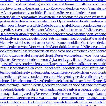
en voor Toestelaansluitingen voor urinoirs
Urinoirsifons
Reserveonderde
lbochtverlengstukken
Aansluitstuk
Reserveonderdelen voor Aansluitstu
Afvoergarnituren voor bidets
Buissifons
Reserveonderdelen voor
tafelopstellingen
Wastafels
Wastafels
Reserveonderdelen voor Wastafels
pzetwastafels
Reserveonderdelen voor Opzetwastafels
Fonteinen
Reserv
elen voor Inbouwwastafels
Onderbouwwastafels
Reserveonderdelen vo
oggen
Reserveonderdelen voor Wastroggen
Andere wastafels
Reserveond
or Kolommen
Sifonkappen
Reserveonderdelen voor Sifonkappen
Toebeho
nderkast
Reserveonderdelen voor Sets fonteinen met onderkast
Wastafel 
Meubelwastafel sets met onderkast
Badkamermeubilair
Wastafelonderka
veonderdelen voor Voor wastafels
Voor dubbele wastafels
Reserveonder
hoekfonteinen
Reserveonderdelen voor Voor hoekfonteinen
Voor hoekwa
n
Voor opzetwastafel afgerond design
Reserveonderdelen voor Voor opze
ijkasten
Reserveonderdelen voor Zijkasten
Lage zijkasten
Reserveonderd
gkasten
Reserveonderdelen voor Hangkasten
Ander badkamermeubilair
ren
Reserveonderdelen voor Toebehoren
Lade-indelers voor schuiflade
steunpoten
Magneetwanden
Contactdozen
Reserveonderdelen voor Cont
e verlichting
Reserveonderdelen voor Met geïntegreerde verlichting
Spi
ehoren
Lichtelementen
Greep
Verdere toebehoren
Contactdozen
Kranen
K
ande montage, batterijvoeding
Reserveonderdelen voor Staande montage,
rvoeding
Staande montage, eenhandelmengkraan
Reserveonderdelen vo
ntage, batterijvoeding
Reserveonderdelen voor Wandmontage, batteri
n
Reserveonderdelen voor Wandmontage, tweeknopsmengkraan
Andere
veonderdelen voor Toebehoren
Voor wastafelkranen
Reserveonderdelen 