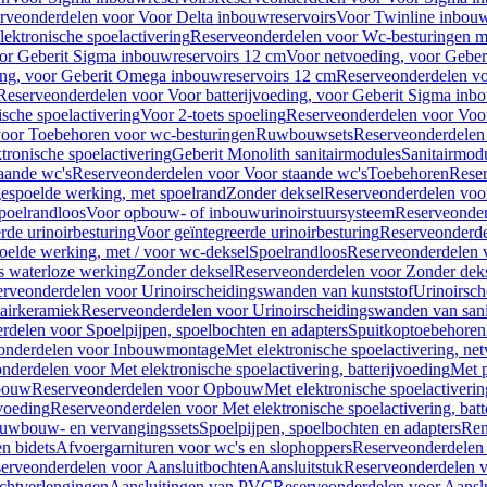
rveonderdelen voor Voor Delta inbouwreservoirs
Voor Twinline inbouw
ektronische spoelactivering
Reserveonderdelen voor Wc-besturingen met
or Geberit Sigma inbouwreservoirs 12 cm
Voor netvoeding, voor Geber
ng, voor Geberit Omega inbouwreservoirs 12 cm
Reserveonderdelen vo
Reserveonderdelen voor Voor batterijvoeding, voor Geberit Sigma inb
sche spoelactivering
Voor 2-toets spoeling
Reserveonderdelen voor Voor
oor Toebehoren voor wc-besturingen
Ruwbouwsets
Reserveonderdele
ronische spoelactivering
Geberit Monolith sanitairmodules
Sanitairmod
aande wc's
Reserveonderdelen voor Voor staande wc's
Toebehoren
Rese
gespoelde werking, met spoelrand
Zonder deksel
Reserveonderdelen voo
poelrandloos
Voor opbouw- of inbouwurinoirstuursysteem
Reserveonder
de urinoirbesturing
Voor geïntegreerde urinoirbesturing
Reserveonderdel
oelde werking, met / voor wc-deksel
Spoelrandloos
Reserveonderdelen 
s waterloze werking
Zonder deksel
Reserveonderdelen voor Zonder dek
rveonderdelen voor Urinoirscheidingswanden van kunststof
Urinoirsc
airkeramiek
Reserveonderdelen voor Urinoirscheidingswanden van sani
rdelen voor Spoelpijpen, spoelbochten en adapters
Spuitkoptoebehoren
onderdelen voor Inbouwmontage
Met elektronische spoelactivering, ne
nderdelen voor Met elektronische spoelactivering, batterijvoeding
Met p
bouw
Reserveonderdelen voor Opbouw
Met elektronische spoelactiveri
jvoeding
Reserveonderdelen voor Met elektronische spoelactivering, batt
uwbouw- en vervangingssets
Spoelpijpen, spoelbochten en adapters
Ren
en bidets
Afvoergarnituren voor wc's en slophoppers
Reserveonderdelen 
erveonderdelen voor Aansluitbochten
Aansluitstuk
Reserveonderdelen v
chtverlengingen
Aansluitingen van PVC
Reserveonderdelen voor Aansl