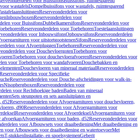
serveonderdelen voor Buissifons
Buissifons, ruimtesparend
voor wastafels
Dompelbuissifons voor wastafels, ruimtesparend
astafelaansluitingen
Reserveonderdelen voor
gen
Inbouwboxen
Reserveonderdelen voor
delen voor Buissifons
Dubbelkamersifons
Reserveonderdelen voor
oebehoren
Reserveonderdelen voor Toebehoren
Toestelaansluitingen
rveonderdelen voor Inbouwsifons
Opbouwsifons
Reserveonderdelen
oergarnituren voor uitstortgootstenen
Sifons
Reserveonderdelen voor
erdelen voor Afvoerpluggen
Toebehoren
Reserveonderdelen voor
veonderdelen voor Douchevloergoten
Toebehoren voor
voeren
Toebehoren voor douchevloerafvoeren
Reserveonderdelen voor
len voor Toebehoren voor wandafvoeren
Douchebakken en
-elementen
Douchevloeren van mineraal materiaal
Reserveonderdelen
Reserveonderdelen voor Specifieke
ouche
Reserveonderdelen voor Douche-afscheidingen voor walk-in-
es
Nisopbergboxen
Reserveonderdelen voor
delen voor Rechthoekige baden
Baden van mineraal
ementen
Sets steunpoten en sets aansluitplaten en
, d52
Reserveonderdelen voor Afvoergarnituren voor douchevloeren,
vloeren, d90
Reserveonderdelen voor Afvoergarnituren voor
rdeksel
Reserveonderdelen voor Afvoerdeksel
Afvoergarnituren voor
 afvoerkap
Afvoergarnituren voor baden, d52
Reserveonderdelen voor
derdelen voor Afbouwsets voor draaibediening
Met draaibediening en
n voor Afbouwsets voor draaibediening en watertoevoer
Met
ets
T-stukken
Installatie- en spoelsystemen
Geberit