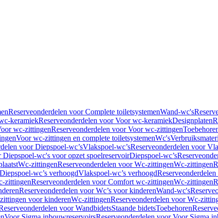
men
Reserveonderdelen voor Complete toiletsystemen
Wand-wc's
Reserv
wc-keramiek
Reserveonderdelen voor Voor wc-keramiek
Designplaten
R
oor wc-zittingen
Reserveonderdelen voor Voor wc-zittingen
Toebehore
ingen
Voor wc-zittingen en complete toiletsystemen
Wc's
Verbruiksmater
delen voor Diepspoel-wc’s
Vlakspoel-wc’s
Reserveonderdelen voor Vla
 Diepspoel-wc's voor opzet spoelreservoir
Diepspoel-wc’s
Reserveonder
laatst
Wc-zittingen
Reserveonderdelen voor Wc-zittingen
Wc-zittingen
R
 Diepspoel-wc’s verhoogd
Vlakspoel-wc’s verhoogd
Reserveonderdelen
-zittingen
Reserveonderdelen voor Comfort wc-zittingen
Wc-zittingen
R
nderen
Reserveonderdelen voor Wc’s voor kinderen
Wand-wc's
Reserveo
ittingen voor kinderen
Wc-zittingen
Reserveonderdelen voor Wc-zittin
Reserveonderdelen voor Wandbidets
Staande bidets
Toebehoren
Reserve
en
Voor Sigma inbouwreservoirs
Reserveonderdelen voor Voor Sigma in