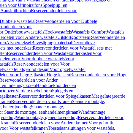
len voor Urinoirsifons
Spoelpijp- en
k
Aansluitbochten
Reserveonderdelen voor
Dubbele wastafels
Reserveonderdelen voor Dubbele
eonderdelen voor
or Onderbouwwastafels
Hoekwastafels
Wastafels Comfort
Wastafels
erdelen voor Andere wastafels
Uitstortgootsteen
Reserveonderdelen
ren
Afvoerdeksel
Bevestigingsmateriaal
Decoratieve
sets met onderkast
Reserveonderdelen voor Wastafel sets met
sten
Reserveonderdelen voor Wastafelonderkasten
Voor
delen voor Voor dubbele wastafels
Voor
stafels
Reserveonderdelen voor Voor
twastafel afgerond design
Voor opzetwastafel
elen voor Lage zijkasten
Hoge kasten
Reserveonderdelen voor Hoge
Reserveonderdelen voor Ander
n en indelingsboxen
Handdoekhouders en
actdozen
Verdere toebehoren
Spiegels en
egelkasten
Reserveonderdelen voor Spiegelkasten
Met geïntegreerde
ranen
Reserveonderdelen voor Kranen
Staande montage,
 batterijvoeding
Staande montage,
or Staande montage, eenhandelmengkraan
Wandmontage,
jvoeding
Wandmontage, generatorvoeding
Reserveonderdelen voor
 kranen
Reserveonderdelen voor Andere kranen
Voor gebruik
voor Voor wastafelkranen
Toestelaansluitingen voor wastafels,