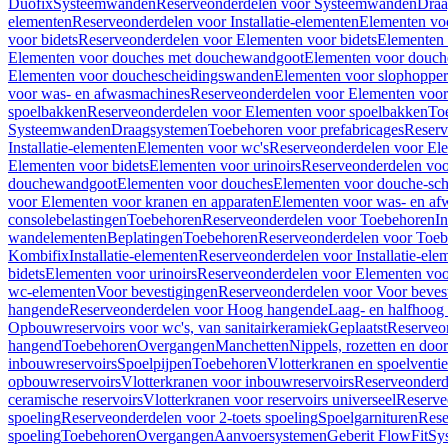
Duofix
Systeemwanden
Reserveonderdelen voor Systeemwanden
Draa
elementen
Reserveonderdelen voor Installatie-elementen
Elementen vo
voor bidets
Reserveonderdelen voor Elementen voor bidets
Elementen 
Elementen voor douches met douchewandgoot
Elementen voor douch
Elementen voor douchescheidingswanden
Elementen voor slophopper
voor was- en afwasmachines
Reserveonderdelen voor Elementen voor
spoelbakken
Reserveonderdelen voor Elementen voor spoelbakken
To
Systeemwanden
Draagsystemen
Toebehoren voor prefabricages
Reserv
Installatie-elementen
Elementen voor wc's
Reserveonderdelen voor El
Elementen voor bidets
Elementen voor urinoirs
Reserveonderdelen voo
douchewandgoot
Elementen voor douches
Elementen voor douche-sc
voor Elementen voor kranen en apparaten
Elementen voor was- en af
consolebelastingen
Toebehoren
Reserveonderdelen voor Toebehoren
In
wandelementen
Beplatingen
Toebehoren
Reserveonderdelen voor Toe
Kombifix
Installatie-elementen
Reserveonderdelen voor Installatie-ele
bidets
Elementen voor urinoirs
Reserveonderdelen voor Elementen voor
wc-elementen
Voor bevestigingen
Reserveonderdelen voor Voor beves
hangende
Reserveonderdelen voor Hoog hangende
Laag- en halfhoog
Opbouwreservoirs voor wc's, van sanitairkeramiek
Geplaatst
Reserveo
hangend
Toebehoren
Overgangen
Manchetten
Nippels, rozetten en doo
inbouwreservoirs
Spoelpijpen
Toebehoren
Vlotterkranen en spoelventie
opbouwreservoirs
Vlotterkranen voor inbouwreservoirs
Reserveonderd
ceramische reservoirs
Vlotterkranen voor reservoirs universeel
Reserve
spoeling
Reserveonderdelen voor 2-toets spoeling
Spoelgarnituren
Rese
spoeling
Toebehoren
Overgangen
Aanvoersystemen
Geberit FlowFit
Sy