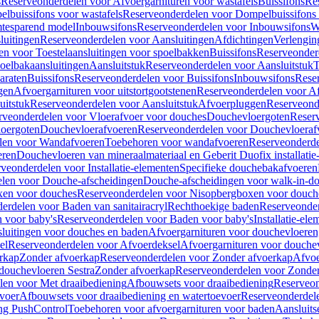
s
Reserveonderdelen voor Afvoergarnituren voor wastafels
Buissifons
Re
lbuissifons voor wastafels
Reserveonderdelen voor Dompelbuissifons 
mtesparend model
Inbouwsifons
Reserveonderdelen voor Inbouwsifons
W
luitingen
Reserveonderdelen voor Aansluitingen
Afdichtingen
Verlengin
n voor Toestelaansluitingen voor spoelbakken
Buissifons
Reserveonder
oelbakaansluitingen
Aansluitstuk
Reserveonderdelen voor Aansluitstuk
T
araten
Buissifons
Reserveonderdelen voor Buissifons
Inbouwsifons
Rese
gen
Afvoergarnituren voor uitstortgootstenen
Reserveonderdelen voor Afv
uitstuk
Reserveonderdelen voor Aansluitstuk
Afvoerpluggen
Reserveond
rveonderdelen voor Vloerafvoer voor douches
Douchevloergoten
Reser
loergoten
Douchevloerafvoeren
Reserveonderdelen voor Douchevloeraf
len voor Wandafvoeren
Toebehoren voor wandafvoeren
Reserveonderde
eren
Douchevloeren van mineraalmateriaal en Geberit Duofix installatie
veonderdelen voor Installatie-elementen
Specifieke douchebakafvoeren
len voor Douche-afscheidingen
Douche-afscheidingen voor walk-in-d
xen voor douches
Reserveonderdelen voor Nisopbergboxen voor douch
erdelen voor Baden van sanitairacryl
Rechthoekige baden
Reserveonder
 voor baby's
Reserveonderdelen voor Baden voor baby's
Installatie-el
luitingen voor douches en baden
Afvoergarnituren voor douchevloeren
el
Reserveonderdelen voor Afvoerdeksel
Afvoergarnituren voor douche
rkap
Zonder afvoerkap
Reserveonderdelen voor Zonder afvoerkap
Afvoe
douchevloeren Sestra
Zonder afvoerkap
Reserveonderdelen voor Zonder
len voor Met draaibediening
Afbouwsets voor draaibediening
Reserveon
voer
Afbouwsets voor draaibediening en watertoevoer
Reserveonderdele
ng PushControl
Toebehoren voor afvoergarnituren voor baden
Aansluits